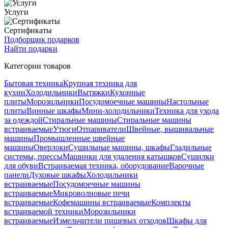
Услуги
Сертификаты
Подборщик подарков
Найти подарки
Категории товаров
Бытовая техника
Крупная техника для
кухни
Холодильники
Вытяжки
Кухонные
плиты
Морозильники
Посудомоечные машины
Настольные
плиты
Винные шкафы
Мини-холодильники
Техника для ухода
за одеждой
Стиральные машины
Стиральные машины
встраиваемые
Утюги
Отпариватели
Швейные, вышивальные
машины
Промышленные швейные
машины
Оверлоки
Сушильные машины, шкафы
Гладильные
системы, прессы
Машинки для удаления катышков
Сушилки
для обуви
Встраиваемая техника, оборудование
Варочные
панели
Духовые шкафы
Холодильники
встраиваемые
Посудомоечные машины
встраиваемые
Микроволновые печи
встраиваемые
Кофемашины встраиваемые
Комплекты
встраиваемой техники
Морозильники
встраиваемые
Измельчители пищевых отходов
Шкафы для