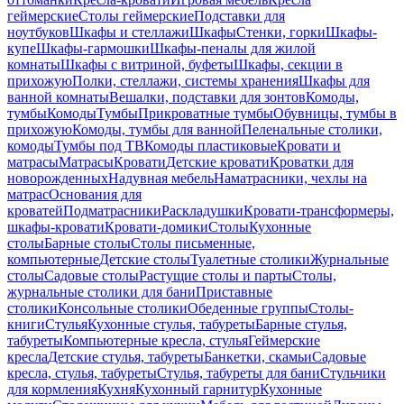
геймерские
Столы геймерские
Подставки для
ноутбуков
Шкафы и стеллажи
Шкафы
Стенки, горки
Шкафы-
купе
Шкафы-гармошки
Шкафы-пеналы для жилой
комнаты
Шкафы с витриной, буфеты
Шкафы, секции в
прихожую
Полки, стеллажи, системы хранения
Шкафы для
ванной комнаты
Вешалки, подставки для зонтов
Комоды,
тумбы
Комоды
Тумбы
Прикроватные тумбы
Обувницы, тумбы в
прихожую
Комоды, тумбы для ванной
Пеленальные столики,
комоды
Тумбы под ТВ
Комоды пластиковые
Кровати и
матрасы
Матрасы
Кровати
Детские кровати
Кроватки для
новорожденных
Надувная мебель
Наматрасники, чехлы на
матрас
Основания для
кроватей
Подматрасники
Раскладушки
Кровати-трансформеры,
шкафы-кровати
Кровати-домики
Столы
Кухонные
столы
Барные столы
Столы письменные,
компьютерные
Детские столы
Туалетные столики
Журнальные
столы
Садовые столы
Растущие столы и парты
Столы,
журнальные столики для бани
Приставные
столики
Консольные столики
Обеденные группы
Столы-
книги
Стулья
Кухонные стулья, табуреты
Барные стулья,
табуреты
Компьютерные кресла, стулья
Геймерские
кресла
Детские стулья, табуреты
Банкетки, скамьи
Садовые
кресла, стулья, табуреты
Стулья, табуреты для бани
Стульчики
для кормления
Кухня
Кухонный гарнитур
Кухонные