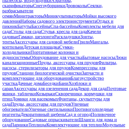
пылесосы, воздуходувки
Аэраторы,
скарификаторы
Снегоуборщики
Дровоколы
Сеялки,
разбрасыватели
семян
Минитракторы
Миникультиваторы
Мойки высокого
давления
Наборы садового электроинструмента
Отдых и
пикник
Батуты
Бассейны
Спа-бассейны
Комплекты мебели для
сада
Столы для сада
Стулья, кресла для сада
Качели
садовые
Гамаки, шезлонги
Раскладушки
Зонты,
тенты
Аксессуары для садовой мебели
Грили
Мангалы,
коптильни
Детская площадка
Сумки-
холодильники
Портативные колонки и
аудиосистемы
Оборудование для участка
Бытовые насосы
Люки
канализационные
Пруды, аксессуары для прудов
Фильтры,
насосы, стерилизаторы для прудов
Компрессоры для
прудов
Станции биологической очистки
Запчасти и
комплектующие для оборудования
Благоустройство
участка
Дачные дома
Беседки
Бани
Хозблоки и
сараи
Аксессуары для озеленения сада
Декор для сада
Почтовые
ящики, таблички
Козырьки
Скворечники, кормушки для
птиц
Домики для насекомых
Фонтаны, скульптуры для
сада
Пруды, аксессуары для прудов
Уличные
обогреватели
Уличные светильники
Противогололедные
реагенты
Декоративный щебень
Сад и огород
Поливочное
оборудование
Садовые опрыскиватели
Шланги для дома и
сада
Парники
Теплицы
Комплектующие для теплиц
Модульные