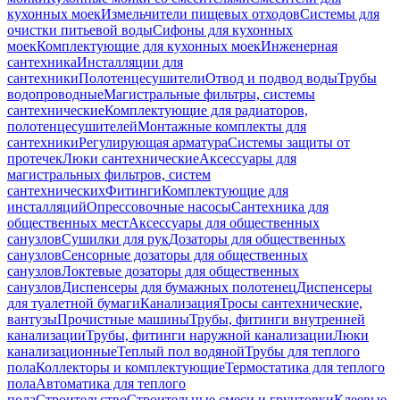
кухонных моек
Измельчители пищевых отходов
Системы для
очистки питьевой воды
Сифоны для кухонных
моек
Комплектующие для кухонных моек
Инженерная
сантехника
Инсталляции для
сантехники
Полотенцесушители
Отвод и подвод воды
Трубы
водопроводные
Магистральные фильтры, системы
сантехнические
Комплектующие для радиаторов,
полотенцесушителей
Монтажные комплекты для
сантехники
Регулирующая арматура
Системы защиты от
протечек
Люки сантехнические
Аксессуары для
магистральных фильтров, систем
сантехнических
Фитинги
Комплектующие для
инсталляций
Опрессовочные насосы
Сантехника для
общественных мест
Аксессуары для общественных
санузлов
Сушилки для рук
Дозаторы для общественных
санузлов
Сенсорные дозаторы для общественных
санузлов
Локтевые дозаторы для общественных
санузлов
Диспенсеры для бумажных полотенец
Диспенсеры
для туалетной бумаги
Канализация
Тросы сантехнические,
вантузы
Прочистные машины
Трубы, фитинги внутренней
канализации
Трубы, фитинги наружной канализации
Люки
канализационные
Теплый пол водяной
Трубы для теплого
пола
Коллекторы и комплектующие
Термостатика для теплого
пола
Автоматика для теплого
пола
Строительство
Строительные смеси и грунтовки
Клеевые