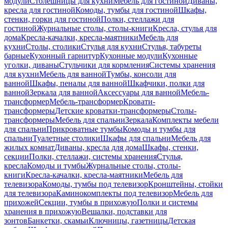
модули
Столешницы для кухни
Мебель для гостиной
Диваны,
кресла для гостиной
Комоды, тумбы для гостиной
Шкафы,
стенки, горки для гостиной
Полки, стеллажи для
гостиной
Журнальные столы, столы-книги
Кресла, стулья для
дома
Кресла-качалки, кресла-маятники
Мебель для
кухни
Столы, столики
Стулья для кухни
Стулья, табуреты
барные
Кухонный гарнитур
Кухонные модули
Кухонные
уголки, диваны
Стульчики для кормления
Системы хранения
для кухни
Мебель для ванной
Тумбы, консоли для
ванной
Шкафы, пеналы для ванной
Шкафчики, полки для
ванной
Зеркала для ванной
Аксессуары для ванной
Мебель-
трансформер
Мебель-трансформер
Кровати-
трансформеры
Детские кроватки-трансформеры
Столы-
трансформеры
Мебель для спальни
Зеркала
Комплекты мебели
для спальни
Прикроватные тумбы
Комоды и тумбы для
спальни
Туалетные столики
Шкафы для спальни
Мебель для
жилых комнат
Диваны, кресла для дома
Шкафы, стенки,
секции
Полки, стеллажи, системы хранения
Стулья,
кресла
Комоды и тумбы
Журнальные столы, столы-
книги
Кресла-качалки, кресла-маятники
Мебель для
телевизора
Комоды, тумбы под телевизор
Кронштейны, стойки
для телевизора
Каминокомплекты под телевизор
Мебель для
прихожей
Секции, тумбы в прихожую
Полки и системы
хранения в прихожую
Вешалки, подставки для
зонтов
Банкетки, скамьи
Ключницы, газетницы
Детская