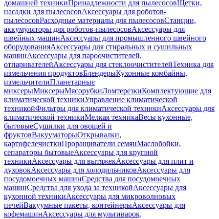
домашней техники
Принадлежности для пылесосов
Щетки,
насадки для пылесосов
Аксессуары для роботов-
пылесосов
Расходные материалы для пылесосов
Станции,
аккумуляторы для роботов-пылесосов
Аксессуары для
швейных машин
Аксессуары для промышленного швейного
оборудования
Аксессуары для стиральных и сушильных
машин
Аксессуары для пароочистителей,
отпаривателей
Аксессуары для стеклоочистителей
Техника для
измельчения продуктов
Блендеры
Кухонные комбайны,
измельчители
Планетарные
миксеры
Миксеры
Мясорубки
Ломтерезки
Комплектующие для
климатической техники
Управление климатической
техникой
Фильтры для климатической техники
Аксессуары для
климатической техники
Мелкая техника
Весы кухонные,
бытовые
Сушилки для овощей и
фруктов
Вакууматоры
Открывалки,
картофелечистки
Проращиватели семян
Маслобойки,
сепараторы бытовые
Аксессуары для крупной
техники
Аксессуары для вытяжек
Аксессуары для плит и
духовок
Аксессуары для холодильников
Аксессуары для
посудомоечных машин
Средства для посудомоечных
машин
Средства для ухода за техникой
Аксессуары для
кухонной техники
Аксессуары для микроволновых
печей
Вакуумные пакеты, контейнеры
Аксессуары для
кофемашин
Аксессуары для мультиварок,