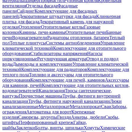
материалы
Шифер
Профнастил
Рулонная кровля
Кровельная
вентиляция
Отделка фасада
Фасадные
панели
Сайдинг
Комплектующие для фасадных
панелей
Декоративные штукатурки для фасада
Клинкерная
плитка для фасада
Декоративный камень для наружной
отделки
Отопление
Отопительные котлы
Газовые
колонки
Камины, печи-камины
Отопительные печи
Банные
печи
Водонагреватели
Радиаторы отопления, батареи
Теплый
пол
Теплые плинтусы
Системы антиобледенения
Управление
климатической техникой
Комплектующие для отопительного
оборудования
Стабилизаторы напряжения
Насосы
циркуляционные
Регулирующая арматура
Отвод и подвод
воды
Дымоходы и комплектующие
Управление климатической
техникой
Комплектующие для радиаторов
Комплектующие для
теплого пола
Топливо и аксессуары для отопительного
оборудования
Комплектующие для печей, каминов
Аксессуары
для каминов, печей
Комплектующие для отопительных котлов,
водонагревателей
Канализация
Тросы сантехнические,
вантузы
Прочистные машины
Трубы, фитинги внутренней
канализации
Трубы, фитинги наружной канализации
Люки
канализационные
Металлопрокат
Металлопрокат
Сваи
Заборы,
ограждения
Автоматика для ворот
Крепежные
изделия
Саморезы, шурупы
Гвозди
Анкеры, дюбели
Скобы,
штифты
Перфорированный крепеж
Гайки,
шайбы
Заклепки
Болты, винты, шпильки
Хомуты
Химические