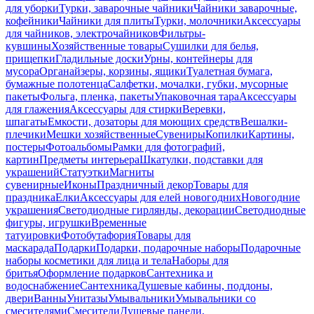
для уборки
Турки, заварочные чайники
Чайники заварочные,
кофейники
Чайники для плиты
Турки, молочники
Аксессуары
для чайников, электрочайников
Фильтры-
кувшины
Хозяйственные товары
Сушилки для белья,
прищепки
Гладильные доски
Урны, контейнеры для
мусора
Органайзеры, корзины, ящики
Туалетная бумага,
бумажные полотенца
Салфетки, мочалки, губки, мусорные
пакеты
Фольга, пленка, пакеты
Упаковочная тара
Аксессуары
для глажения
Аксессуары для стирки
Веревки,
шпагаты
Емкости, дозаторы для моющих средств
Вешалки-
плечики
Мешки хозяйственные
Сувениры
Копилки
Картины,
постеры
Фотоальбомы
Рамки для фотографий,
картин
Предметы интерьера
Шкатулки, подставки для
украшений
Статуэтки
Магниты
сувенирные
Иконы
Праздничный декор
Товары для
праздника
Елки
Аксессуары для елей новогодних
Новогодние
украшения
Светодиодные гирлянды, декорации
Светодиодные
фигуры, игрушки
Временные
татуировки
Фотобутафория
Товары для
маскарада
Подарки
Подарки, подарочные наборы
Подарочные
наборы косметики для лица и тела
Наборы для
бритья
Оформление подарков
Сантехника и
водоснабжение
Сантехника
Душевые кабины, поддоны,
двери
Ванны
Унитазы
Умывальники
Умывальники со
смесителями
Смесители
Душевые панели,