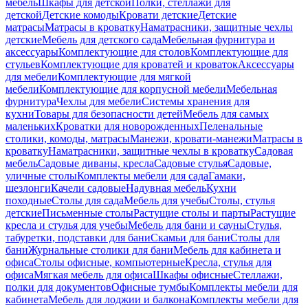
мебель
Шкафы для детской
Полки, стеллажи для
детской
Детские комоды
Кровати детские
Детские
матрасы
Матрасы в кроватку
Наматрасники, защитные чехлы
детские
Мебель для детского сада
Мебельная фурнитура и
аксессуары
Комплектующие для столов
Комплектующие для
стульев
Комплектующие для кроватей и кроваток
Аксессуары
для мебели
Комплектующие для мягкой
мебели
Комплектующие для корпусной мебели
Мебельная
фурнитура
Чехлы для мебели
Системы хранения для
кухни
Товары для безопасности детей
Мебель для самых
маленьких
Кроватки для новорожденных
Пеленальные
столики, комоды, матрасы
Манежи, кровати-манежи
Матрасы в
кроватку
Наматрасники, защитные чехлы в кроватку
Садовая
мебель
Садовые диваны, кресла
Садовые стулья
Садовые,
уличные столы
Комплекты мебели для сада
Гамаки,
шезлонги
Качели садовые
Надувная мебель
Кухни
походные
Столы для сада
Мебель для учебы
Столы, стулья
детские
Письменные столы
Растущие столы и парты
Растущие
кресла и стулья для учебы
Мебель для бани и сауны
Стулья,
табуретки, подставки для бани
Скамьи для бани
Столы для
бани
Журнальные столики для бани
Мебель для кабинета и
офиса
Столы офисные, компьютерные
Кресла, стулья для
офиса
Мягкая мебель для офиса
Шкафы офисные
Стеллажи,
полки для документов
Офисные тумбы
Комплекты мебели для
кабинета
Мебель для лоджии и балкона
Комплекты мебели для