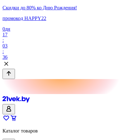
Скидки до 80% ко Дню Рождения!
промокод HAPPY22
0
дн
17
:
03
:
36
Каталог товаров