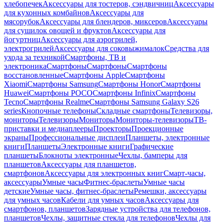
хлебопечек
Аксессуары для тостеров, сэндвичниц
Аксессуары
для кухонных комбайнов
Аксессуары для
мясорубок
Аксессуары для блендеров, миксеров
Аксессуары
для сушилок овощей и фруктов
Аксессуары для
йогуртниц
Аксессуары для аэрогрилей,
электрогрилей
Аксессуары для соковыжималок
Средства для
ухода за техникой
Смартфоны, ТВ и
электроника
Смартфоны
Смартфоны
Смартфоны
восстановленные
Смартфоны Apple
Смартфоны
Xiaomi
Смартфоны Samsung
Смартфоны Honor
Смартфоны
Huawei
Смартфоны POCO
Смартфоны Infinix
Смартфоны
Tecno
Смартфоны Realme
Смартфоны Samsung Galaxy S26
series
Кнопочные телефоны
Складные смартфоны
Телевизоры,
мониторы
Телевизоры
Мониторы
Мониторы-телевизоры
ТВ-
приставки и медиаплееры
Проекторы
Проекционные
экраны
Профессиональные дисплеи
Планшеты, электронные
книги
Планшеты
Электронные книги
Графические
планшеты
Блокноты электронные
Чехлы, бамперы для
планшетов
Аксессуары для планшетов,
смартфонов
Аксессуары для электронных книг
Смарт-часы,
аксессуары
Умные часы
Фитнес-браслеты
Умные часы
детские
Умные часы, фитнес-браслеты
Ремешки, аксессуары
для умных часов
Кабели для умных часов
Аксессуары для
смартфонов, планшетов
Зарядные устройства для телефонов,
планшетов
Чехлы, защитные стекла для телефонов
Чехлы для