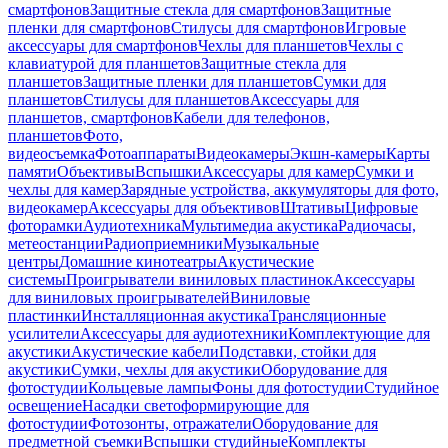
смартфонов
Защитные стекла для смартфонов
Защитные
пленки для смартфонов
Стилусы для смартфонов
Игровые
аксессуары для смартфонов
Чехлы для планшетов
Чехлы с
клавиатурой для планшетов
Защитные стекла для
планшетов
Защитные пленки для планшетов
Сумки для
планшетов
Стилусы для планшетов
Аксессуары для
планшетов, смартфонов
Кабели для телефонов,
планшетов
Фото,
видеосъемка
Фотоаппараты
Видеокамеры
Экшн-камеры
Карты
памяти
Объективы
Вспышки
Аксессуары для камер
Сумки и
чехлы для камер
Зарядные устройства, аккумуляторы для фото,
видеокамер
Аксессуары для объективов
Штативы
Цифровые
фоторамки
Аудиотехника
Мультимедиа акустика
Радиочасы,
метеостанции
Радиоприемники
Музыкальные
центры
Домашние кинотеатры
Акустические
системы
Проигрыватели виниловых пластинок
Аксессуары
для виниловых проигрывателей
Виниловые
пластинки
Инсталляционная акустика
Трансляционные
усилители
Аксессуары для аудиотехники
Комплектующие для
акустики
Акустические кабели
Подставки, стойки для
акустики
Сумки, чехлы для акустики
Оборудование для
фотостудии
Кольцевые лампы
Фоны для фотостудии
Студийное
освещение
Насадки светоформирующие для
фотостудии
Фотозонты, отражатели
Оборудование для
предметной съемки
Вспышки студийные
Комплекты