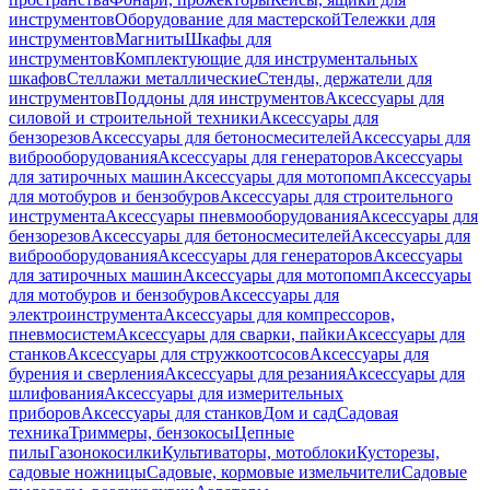
инструментов
Оборудование для мастерской
Тележки для
инструментов
Магниты
Шкафы для
инструментов
Комплектующие для инструментальных
шкафов
Стеллажи металлические
Стенды, держатели для
инструментов
Поддоны для инструментов
Аксессуары для
силовой и строительной техники
Аксессуары для
бензорезов
Аксессуары для бетоносмесителей
Аксессуары для
виброоборудования
Аксессуары для генераторов
Аксессуары
для затирочных машин
Аксессуары для мотопомп
Аксессуары
для мотобуров и бензобуров
Аксессуары для строительного
инструмента
Аксессуары пневмооборудования
Аксессуары для
бензорезов
Аксессуары для бетоносмесителей
Аксессуары для
виброоборудования
Аксессуары для генераторов
Аксессуары
для затирочных машин
Аксессуары для мотопомп
Аксессуары
для мотобуров и бензобуров
Аксессуары для
электроинструмента
Аксессуары для компрессоров,
пневмосистем
Аксессуары для сварки, пайки
Аксессуары для
станков
Аксессуары для стружкоотсосов
Аксессуары для
бурения и сверления
Аксессуары для резания
Аксессуары для
шлифования
Аксессуары для измерительных
приборов
Аксессуары для станков
Дом и сад
Садовая
техника
Триммеры, бензокосы
Цепные
пилы
Газонокосилки
Культиваторы, мотоблоки
Кусторезы,
садовые ножницы
Садовые, кормовые измельчители
Садовые