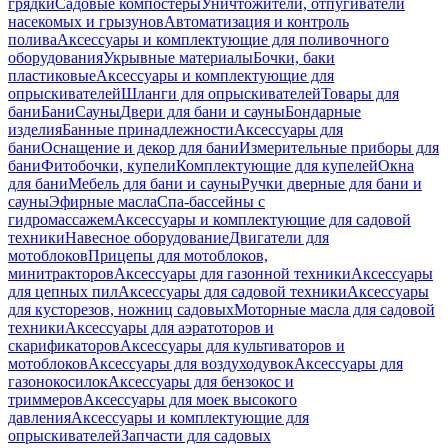
грядки
Садовые компостеры
Уничтожители, отпугиватели
насекомых и грызунов
Автоматизация и контроль
полива
Аксессуары и комплектующие для поливочного
оборудования
Укрывные материалы
Бочки, баки
пластиковые
Аксессуары и комплектующие для
опрыскивателей
Шланги для опрыскивателей
Товары для
бани
Бани
Сауны
Двери для бани и сауны
Бондарные
изделия
Банные принадлежности
Аксессуары для
бани
Оснащение и декор для бани
Измерительные приборы для
бани
Фитобочки, купели
Комплектующие для купелей
Окна
для бани
Мебель для бани и сауны
Ручки дверные для бани и
сауны
Эфирные масла
Спа-бассейны с
гидромассажем
Аксессуары и комплектующие для садовой
техники
Навесное оборудование
Двигатели для
мотоблоков
Прицепы для мотоблоков,
минитракторов
Аксессуары для газонной техники
Аксессуары
для цепных пил
Аксессуары для садовой техники
Аксессуары
для кусторезов, ножниц садовых
Моторные масла для садовой
техники
Аксессуары для аэратоторов и
скарификаторов
Аксессуары для культиваторов и
мотоблоков
Аксессуары для воздуходувок
Аксессуары для
газонокосилок
Аксессуары для бензокос и
триммеров
Аксессуары для моек высокого
давления
Аксессуары и комплектующие для
опрыскивателей
Запчасти для садовых