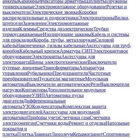
анкеры
Карабины
Фиксаторы арматуры
Шплинты
Пружины
универсальные
Электромонтажное оборудование
Розетки и
выключатели
Электрические звонки
Коробки
распределительные и подрозетники
Электропатроны
Вилки,
штепсели
Заземление
Электромонтажные
изделия
Клеммы
Средства диэлектрические
Трубки
термоусаживаемые
Изолирующие зажимы
Кабель и системы
для прокладки
Короба, трубы, металлорукав
Силовой
кабель
Наконечники, гильзы кабельные
Аксессуары для труб,
коробов
Кабельный крепеж
Арматура СИП
Электрощитовое
оборудование
Электрощиты
Аксессуары для
электрощита
Шины электротехнические
Выключатели
путевые, концевые
Трансформаторы
Аппаратура
управления
Рубильники
Предохранители
Частотные
преобразователи
Пускатели магнитные
Модульная
автоматика
Выключатели автоматические
Реле
Выключатели
нагрузки
Контакторы
Дополнительное модульное
оборудование
УЗИП
Автоматика пуска
двигателя
Дифференциальные
автоматы
УЗО
Конденсаторы
Комплексная защита
электродвигателей
Аксессуары для модульной
автоматики
Приборы учета
Счетчики газа
Счетчики
электроэнергии
Счетчики воды
Ремонт и отделка
Напольные
покрытия и
плитка
Плитка
Ламинат
Линолеум
Керамогранит
Спортивные