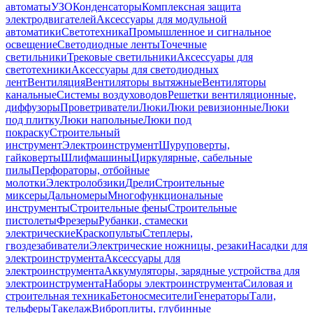
автоматы
УЗО
Конденсаторы
Комплексная защита
электродвигателей
Аксессуары для модульной
автоматики
Светотехника
Промышленное и сигнальное
освещение
Светодиодные ленты
Точечные
светильники
Трековые светильники
Аксессуары для
светотехники
Аксессуары для светодиодных
лент
Вентиляция
Вентиляторы вытяжные
Вентиляторы
канальные
Системы воздуховодов
Решетки вентиляционные,
диффузоры
Проветриватели
Люки
Люки ревизионные
Люки
под плитку
Люки напольные
Люки под
покраску
Строительный
инструмент
Электроинструмент
Шуруповерты,
гайковерты
Шлифмашины
Циркулярные, сабельные
пилы
Перфораторы, отбойные
молотки
Электролобзики
Дрели
Строительные
миксеры
Дальномеры
Многофункциональные
инструменты
Строительные фены
Строительные
пистолеты
Фрезеры
Рубанки, стамески
электрические
Краскопульты
Степлеры,
гвоздезабиватели
Электрические ножницы, резаки
Насадки для
электроинструмента
Аксессуары для
электроинструмента
Аккумуляторы, зарядные устройства для
электроинструмента
Наборы электроинструмента
Силовая и
строительная техника
Бетоносмесители
Генераторы
Тали,
тельферы
Такелаж
Виброплиты, глубинные