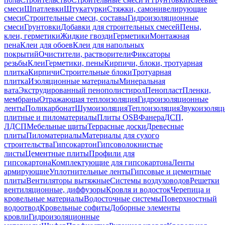
смеси
Шпатлевки
Штукатурки
Стяжки, самонивелирующие
смеси
Строительные смеси, составы
Гидроизоляционные
смеси
Грунтовки
Добавки для строительных смесей
Пены,
клеи, герметики
Жидкие гвозди
Герметики
Монтажная
пена
Клеи для обоев
Клеи для напольных
покрытий
Очистители, растворители
Фиксаторы
резьбы
Клеи
Герметики, пены
Кирпичи, блоки, тротуарная
плитка
Кирпичи
Строительные блоки
Тротуарная
плитка
Изоляционные материалы
Минеральная
вата
Экструдированный пенополистирол
Пенопласт
Пленки,
мембраны
Отражающая теплоизоляция
Гидроизоляционные
ленты
Поликарбонат
Шумоизоляция
Теплоизоляция
Звукоизоляц
плитные и пиломатериалы
Плиты OSB
Фанера
ДСП,
ЛДСП
Мебельные щиты
Террасные доски
Древесные
плиты
Пиломатериалы
Материалы для сухого
строительства
Гипсокартон
Гипсоволокнистые
листы
Цементные плиты
Профили для
гипсокартона
Комплектующие для гипсокартона
Ленты
армирующие
Уплотнительные ленты
Гипсовые и цементные
плиты
Вентиляторы вытяжные
Системы воздуховодов
Решетки
вентиляционные, диффузоры
Кровля и водосток
Черепица и
кровельные материалы
Водосточные системы
Поверхностный
водоотвод
Кровельные софиты
Доборные элементы
кровли
Гидроизоляционные