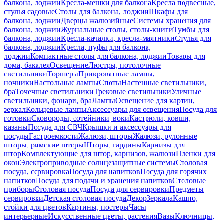
балкона, лоджии
Кресла-мешки для балкона
Кресла подвесные,
стулья садовые
Столы для балкона, лоджии
Шкафы для
балкона, лоджии
Дверцы жалюзийные
Системы хранения для
балкона, лоджии
Журнальные столы, столы-книги
Тумбы для
балкона, лоджии
Кресла-качалки, кресла-маятники
Стулья для
балкона, лоджии
Кресла, пуфы для балкона,
лоджии
Компактные столы для балкона, лоджии
Товары для
дома, бакалея
Освещение
Люстры, потолочные
светильники
Торшеры
Прикроватные лампы,
ночники
Настольные лампы
Споты
Настенные светильники,
бра
Точечные светильники
Трековые светильники
Уличные
светильники, фонари, бра
Лампы
Освещение для картин,
зеркал
Кольцевые лампы
Аксессуары для освещения
Посуда для
готовки
Сковороды, сотейники, воки
Кастрюли, ковши,
казаны
Посуда для СВЧ
Крышки и аксессуары для
посуды
Гастроемкости
Жалюзи, шторы
Жалюзи, рулонные
шторы, римские шторы
Шторы, гардины
Карнизы для
штор
Комплектующие для штор, карнизов, жалюзи
Пленки для
окон
Электроприводные солнцезащитные системы
Столовая
посуда, сервировка
Посуда для напитков
Посуда для горячих
напитков
Посуда для подачи и хранения напитков
Столовые
приборы
Столовая посуда
Посуда для сервировки
Предметы
сервировки
Детская столовая посуда
Декор
Зеркала
Кашпо,
стойки для цветов
Картины, постеры
Часы
интерьерные
Искусственные цветы, растения
Вазы
Ключницы,