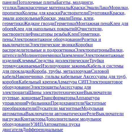
панели
Потолочные плиты
Багеты, молдинги,
уголки
Лакокрасочные материалы
Краски
Эмали
Лаки
Морилки,
пропитки
Колеры для краски
Растворители
Грунтовки
Краски,
эмали аэрозольные
Краски, эмали
Пены, клеи,
герметики
Жидкие гвозди
Герметики
Монтажная пена
Клеи для
обоев
Клеи для напольных покрытий
Очистители,
растворители
Фиксаторы резьбы
Клеи
Герметики,
пены
Электромонтажное оборудование
Розетки и
выключатели
Электрические звонки
Коробки
распределительные и подрозетники
Электропатроны
Вилки,
штепсели
Молниеприемники
Заземление
Электромонтажные
изделия
Клеммы
Средства диэлектрические
Трубки
термоусаживаемые
Изолирующие зажимы
Кабель и системы
для прокладки
Короба, трубы, металлорукав
Силовой
кабель
Наконечники, гильзы кабельные
Аксессуары для труб,
коробов
Кабельный крепеж
Арматура СИП
Электрощитовое
оборудование
Электрощиты
Аксессуары для
электрощита
Шины электротехнические
Выключатели
путевые, концевые
Трансформаторы
Аппаратура
управления
Рубильники
Предохранители
Частотные
преобразователи
Пускатели магнитные
Модульная
автоматика
Выключатели автоматические
Реле
Выключатели
нагрузки
Контакторы
Дополнительное модульное
оборудование
УЗИП
Автоматика пуска
двигателя
Дифференциальные