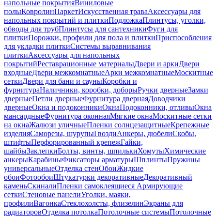
напольные покрытия
Виниловые
полы
Ковролин
Паркет
Искусственная трава
Аксессуары для
напольных покрытий и плитки
Подложка
Плинтусы, уголки,
обводы для труб
Плинтусы для сантехники
Фуги для
плитки
Порожки, профили для пола и плитки
Приспособления
для укладки плитки
Системы выравнивания
плитки
Аксессуары для напольных
покрытий
Реставрационные материалы
Двери и арки
Двери
входные
Двери межкомнатные
Арки межкомнатные
Москитные
сетки
Двери для бани и сауны
Коробки и
фурнитура
Наличники, коробки, доборы
Ручки дверные
Замки
дверные
Петли дверные
Фурнитура дверная
Доводчики
дверные
Окна и подоконники
Окна
Подоконники, отливы
Окна
мансардные
Фурнитура оконная
Мягкие окна
Москитные сетки
на окна
Жалюзи уличные
Пленки солнцезащитные
Крепежные
изделия
Саморезы, шурупы
Гвозди
Анкеры, дюбели
Скобы,
штифты
Перфорированный крепеж
Гайки,
шайбы
Заклепки
Болты, винты, шпильки
Хомуты
Химические
анкеры
Карабины
Фиксаторы арматуры
Шплинты
Пружины
универсальные
Отделка стен
Обои
Жидкие
обои
Фотообои
Штукатурки декоративные
Декоративный
камень
Скинали
Пленки самоклеящиеся
Армирующие
сетки
Стеновые панели
Уголки, маяки,
профили
Вагонка
Стеклохолсты, флизелин
Экраны для
радиаторов
Отделка потолка
Потолочные системы
Потолочные