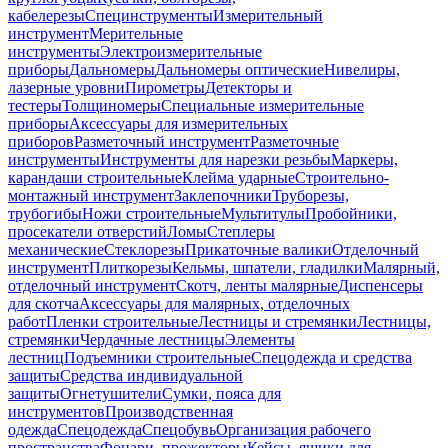
кабелерезы
Специнструменты
Измерительный
инструмент
Мерительные
инструменты
Электроизмерительные
приборы
Дальномеры
Дальномеры оптические
Нивелиры,
лазерные уровни
Пирометры
Детекторы и
тестеры
Толщиномеры
Специальные измерительные
приборы
Аксессуары для измерительных
приборов
Разметочный инструмент
Разметочные
инструменты
Инструменты для нарезки резьбы
Маркеры,
карандаши строительные
Клейма ударные
Строительно-
монтажный инструмент
Заклепочники
Труборезы,
трубогибы
Ножи строительные
Мультитулы
Пробойники,
просекатели отверстий
Ломы
Степлеры
механические
Стеклорезы
Прикаточные валики
Отделочный
инструмент
Плиткорезы
Кельмы, шпатели, гладилки
Малярный,
отделочный инструмент
Скотч, ленты малярные
Диспенсеры
для скотча
Аксессуары для малярных, отделочных
работ
Пленки строительные
Лестницы и стремянки
Лестницы,
стремянки
Чердачные лестницы
Элементы
лестниц
Подъемники строительные
Спецодежда и средства
защиты
Средства индивидуальной
защиты
Огнетушители
Сумки, пояса для
инструментов
Производственная
одежда
Спецодежда
Спецобувь
Организация рабочего
пространства
Фонари, прожекторы
Кейсы, ящики для