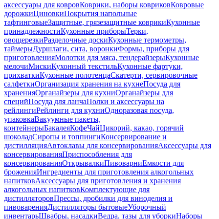
аксессуары для ковров
Коврики, наборы ковриков
Ковровые
дорожки
Циновки
Покрытия напольные
тафтинговые
Защитные, грязезащитные коврики
Кухонные
принадлежности
Кухонные приборы
Терки,
овощерезки
Разделочные доски
Кухонные термометры,
таймеры
Дуршлаги, сита, воронки
Формы, приборы для
приготовления
Молотки для мяса, тендерайзеры
Кухонные
мелочи
Миски
Кухонный текстиль
Кухонные фартуки,
прихватки
Кухонные полотенца
Скатерти, сервировочные
салфетки
Организация хранения на кухне
Посуда для
хранения
Органайзеры для кухни
Органайзеры для
специй
Посуда для ланча
Полки и аксессуары на
рейлинги
Рейлинги для кухни
Одноразовая посуда,
упаковка
Вакуумные пакеты,
контейнеры
Бакалея
Кофе
Чай
Цикорий, какао, горячий
шоколад
Сиропы и топпинги
Консервирование и
дистилляция
Автоклавы для консервирования
Аксессуары для
консервирования
Приспособления для
консервирования
Открывалки
Пивоварни
Емкости для
брожения
Ингредиенты для приготовления алкогольных
напитков
Аксессуары для приготовления и хранения
алкогольных напитков
Комплектующие для
дистилляторов
Прессы, дробилки для виноделия и
пивоварения
Дистилляторы бытовые
Уборочный
инвентарь
Швабры, насадки
Ведра, тазы для уборки
Наборы