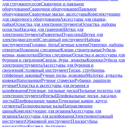
для стружкоотсосов
Сварочное и паяльное
оборудование
Сварочное оборудование
Паяльное
оборудование
Сварочные маски, аксессуары
Комплектующие
для сварочного оборудования
Аксессуары для сварки,
пайки
Оснастка для электроинструмента
Оснастка, наборы
оснастки
Насадки для граверов
Щетки для
электроинструмента
Развертки
Пуансоны
Щетки для
электродвигателей
Слесарный инструмент
Наборы
инструментов
Головки, биты
Гаечные ключи
Отвертки, наборы
отверток
Ножницы слесарные
Клещи строительные
Зубила,
керны, выколотки
Щетки слесарные
Оснастка и аксессуары для
бурения и сверления
Сверла, буры, зенкеры
Коронки
Зубила для
электроинструмента
Аксессуары для бурения и
сверления
Столярный инструмент
Тиски, струбцины,
гейферные зажимы
Ручные пилы, ножовки
Молотки, кувалды,
киянки
Напильники
Ручные стамески
Рубанки, рашпили
ручные
Оснастка и аксессуары для резания и
шлифования
Отрезные, пильные диски
Пильные полотна для
электроинструмента
Фрезы
Шлифовальные диски, насадки,
листы
Шлифовальные чашки
Точильные камни, круги,
сегменты
Полировальные валы
Направляющие
шины
Комплектующие для резания
Аксессуары для
резания
Аксессуары для шлифования
Электромонтажный
инструмент
Обжимной инструмент
Плоскогубцы,
круглогубцы
Кусачки, болторезы,