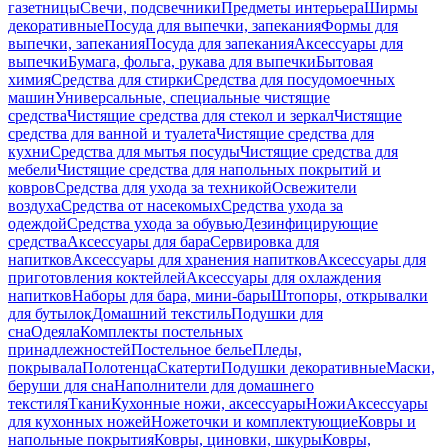
газетницы
Свечи, подсвечники
Предметы интерьера
Ширмы
декоративные
Посуда для выпечки, запекания
Формы для
выпечки, запекания
Посуда для запекания
Аксессуары для
выпечки
Бумага, фольга, рукава для выпечки
Бытовая
химия
Средства для стирки
Средства для посудомоечных
машин
Универсальные, специальные чистящие
средства
Чистящие средства для стекол и зеркал
Чистящие
средства для ванной и туалета
Чистящие средства для
кухни
Средства для мытья посуды
Чистящие средства для
мебели
Чистящие средства для напольных покрытий и
ковров
Средства для ухода за техникой
Освежители
воздуха
Средства от насекомых
Средства ухода за
одеждой
Средства ухода за обувью
Дезинфицирующие
средства
Аксессуары для бара
Сервировка для
напитков
Аксессуары для хранения напитков
Аксессуары для
приготовления коктейлей
Аксессуары для охлаждения
напитков
Наборы для бара, мини-бары
Штопоры, открывалки
для бутылок
Домашний текстиль
Подушки для
сна
Одеяла
Комплекты постельных
принадлежностей
Постельное белье
Пледы,
покрывала
Полотенца
Скатерти
Подушки декоративные
Маски,
беруши для сна
Наполнители для домашнего
текстиля
Ткани
Кухонные ножи, аксессуары
Ножи
Аксессуары
для кухонных ножей
Ножеточки и комплектующие
Ковры и
напольные покрытия
Ковры, циновки, шкуры
Ковры,