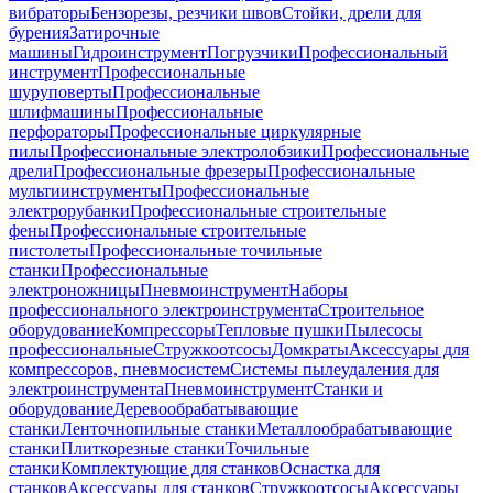
вибраторы
Бензорезы, резчики швов
Стойки, дрели для
бурения
Затирочные
машины
Гидроинструмент
Погрузчики
Профессиональный
инструмент
Профессиональные
шуруповерты
Профессиональные
шлифмашины
Профессиональные
перфораторы
Профессиональные циркулярные
пилы
Профессиональные электролобзики
Профессиональные
дрели
Профессиональные фрезеры
Профессиональные
мультиинструменты
Профессиональные
электрорубанки
Профессиональные строительные
фены
Профессиональные строительные
пистолеты
Профессиональные точильные
станки
Профессиональные
электроножницы
Пневмоинструмент
Наборы
профессионального электроинструмента
Строительное
оборудование
Компрессоры
Тепловые пушки
Пылесосы
профессиональные
Стружкоотсосы
Домкраты
Аксессуары для
компрессоров, пневмосистем
Системы пылеудаления для
электроинструмента
Пневмоинструмент
Станки и
оборудование
Деревообрабатывающие
станки
Ленточнопильные станки
Металлообрабатывающие
станки
Плиткорезные станки
Точильные
станки
Комплектующие для станков
Оснастка для
станков
Аксессуары для станков
Стружкоотсосы
Аксессуары