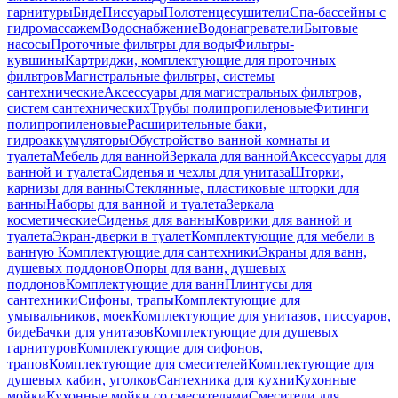
гарнитуры
Биде
Писсуары
Полотенцесушители
Спа-бассейны с
гидромассажем
Водоснабжение
Водонагреватели
Бытовые
насосы
Проточные фильтры для воды
Фильтры-
кувшины
Картриджи, комплектующие для проточных
фильтров
Магистральные фильтры, системы
сантехнические
Аксессуары для магистральных фильтров,
систем сантехнических
Трубы полипропиленовые
Фитинги
полипропиленовые
Расширительные баки,
гидроаккумуляторы
Обустройство ванной комнаты и
туалета
Мебель для ванной
Зеркала для ванной
Аксессуары для
ванной и туалета
Сиденья и чехлы для унитаза
Шторки,
карнизы для ванны
Стеклянные, пластиковые шторки для
ванны
Наборы для ванной и туалета
Зеркала
косметические
Сиденья для ванны
Коврики для ванной и
туалета
Экран-дверки в туалет
Комплектующие для мебели в
ванную
Комплектующие для сантехники
Экраны для ванн,
душевых поддонов
Опоры для ванн, душевых
поддонов
Комплектующие для ванн
Плинтусы для
сантехники
Сифоны, трапы
Комплектующие для
умывальников, моек
Комплектующие для унитазов, писсуаров,
биде
Бачки для унитазов
Комплектующие для душевых
гарнитуров
Комплектующие для сифонов,
трапов
Комплектующие для смесителей
Комплектующие для
душевых кабин, уголков
Сантехника для кухни
Кухонные
мойки
Кухонные мойки со смесителями
Смесители для