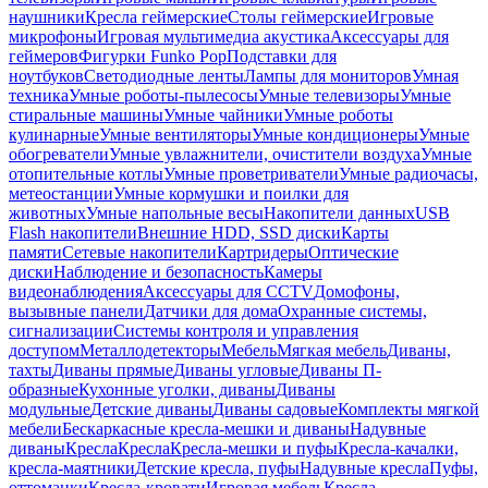
наушники
Кресла геймерские
Столы геймерские
Игровые
микрофоны
Игровая мультимедиа акустика
Аксессуары для
геймеров
Фигурки Funko Pop
Подставки для
ноутбуков
Светодиодные ленты
Лампы для мониторов
Умная
техника
Умные роботы-пылесосы
Умные телевизоры
Умные
стиральные машины
Умные чайники
Умные роботы
кулинарные
Умные вентиляторы
Умные кондиционеры
Умные
обогреватели
Умные увлажнители, очистители воздуха
Умные
отопительные котлы
Умные проветриватели
Умные радиочасы,
метеостанции
Умные кормушки и поилки для
животных
Умные напольные весы
Накопители данных
USB
Flash накопители
Внешние HDD, SSD диски
Карты
памяти
Сетевые накопители
Картридеры
Оптические
диски
Наблюдение и безопасность
Камеры
видеонаблюдения
Аксессуары для CCTV
Домофоны,
вызывные панели
Датчики для дома
Охранные системы,
сигнализации
Системы контроля и управления
доступом
Металлодетекторы
Мебель
Мягкая мебель
Диваны,
тахты
Диваны прямые
Диваны угловые
Диваны П-
образные
Кухонные уголки, диваны
Диваны
модульные
Детские диваны
Диваны садовые
Комплекты мягкой
мебели
Бескаркасные кресла-мешки и диваны
Надувные
диваны
Кресла
Кресла
Кресла-мешки и пуфы
Кресла-качалки,
кресла-маятники
Детские кресла, пуфы
Надувные кресла
Пуфы,
оттоманки
Кресла-кровати
Игровая мебель
Кресла