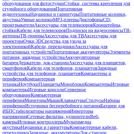
оборудования для фотостудии
Стойки, системы крепления для
студийного оборудования
Портативная
аудиотехника
Наушники и гарнитуры
Портативные колонки,
акустика
Умные колонки
MP3-плееры
Диктофоны
CD-
проигрыватели
Аксессуары для телевизоров
Кронштейны,
стойки
Кабели для телевизоров
Подписки на видеосервисы
ТВ-
антенны
ТВ-тюнеры
Аксессуары для ТВ
Аксессуары для
проектора
Очки 3D
Средства для ухода за
электроникой
Кабели, переходники
Аксессуары для
портативных устройств
Портативные аккумуляторы
Элементы
питания, зарядные устройства
Аккумуляторные
батареи
Держатели, док-станции
Аксессуары для планшетов,
смартфонов
Кабели для телефонов, планшетов
Зарядные
устройства для телефонов, планшетов
Компьютеры и
периферия
Компьютерная
техника
Ноутбуки
Планшеты
Моноблоки
Компьютеры
Игровые
компьютеры
Игровые консоли
Серверное
оборудование
Компьютерная
периферия
Мониторы
Мыши
Клавиатуры
Стилусы
Наборы
периферии
Источники бесперебойного питания
Батареи для
ИБП
Стабилизаторы напряжения
Инверторы
напряжения
Сетевые фильтры, удлинители
Веб-
камеры
Игровые контроллеры
Мультимедиа
акустика
Наушники и гарнитуры
Компьютерные кабели,
переходники
Зарядные, аккумуляторы
Док-станции,