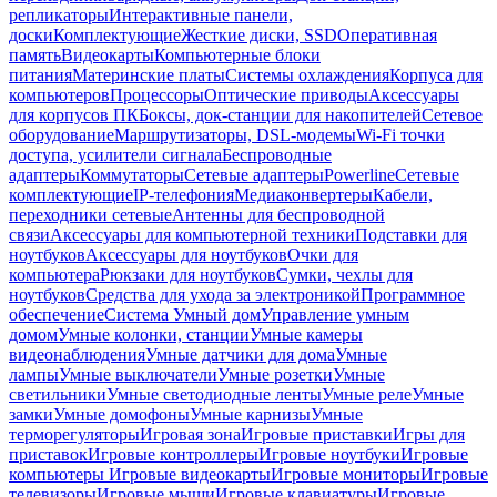
репликаторы
Интерактивные панели,
доски
Комплектующие
Жесткие диски, SSD
Оперативная
память
Видеокарты
Компьютерные блоки
питания
Материнские платы
Системы охлаждения
Корпуса для
компьютеров
Процессоры
Оптические приводы
Аксессуары
для корпусов ПК
Боксы, док-станции для накопителей
Сетевое
оборудование
Маршрутизаторы, DSL-модемы
Wi-Fi точки
доступа, усилители сигнала
Беспроводные
адаптеры
Коммутаторы
Сетевые адаптеры
Powerline
Сетевые
комплектующие
IP-телефония
Медиаконвертеры
Кабели,
переходники сетевые
Антенны для беспроводной
связи
Аксессуары для компьютерной техники
Подставки для
ноутбуков
Аксессуары для ноутбуков
Очки для
компьютера
Рюкзаки для ноутбуков
Сумки, чехлы для
ноутбуков
Средства для ухода за электроникой
Программное
обеспечение
Система Умный дом
Управление умным
домом
Умные колонки, станции
Умные камеры
видеонаблюдения
Умные датчики для дома
Умные
лампы
Умные выключатели
Умные розетки
Умные
светильники
Умные светодиодные ленты
Умные реле
Умные
замки
Умные домофоны
Умные карнизы
Умные
терморегуляторы
Игровая зона
Игровые приставки
Игры для
приставок
Игровые контроллеры
Игровые ноутбуки
Игровые
компьютеры
Игровые видеокарты
Игровые мониторы
Игровые
телевизоры
Игровые мыши
Игровые клавиатуры
Игровые