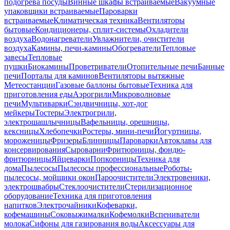
подогрева посуды
Винные шкафы встраиваемые
Вакуумные
упаковщики встраиваемые
Пароварки
встраиваемые
Климатическая техника
Вентиляторы
бытовые
Кондиционеры, сплит-системы
Охладители
воздуха
Водонагреватели
Увлажнители, очистители
воздуха
Камины, печи-камины
Обогреватели
Тепловые
завесы
Тепловые
пушки
Биокамины
Проветриватели
Отопительные печи
Банные
печи
Порталы для каминов
Вентиляторы вытяжные
Метеостанции
Газовые баллоны бытовые
Техника для
приготовления еды
Аэрогрили
Микроволновые
печи
Мультиварки
Сэндвичницы, хот-дог
мейкеры
Тостеры
Электрогрили,
электрошашлычницы
Вафельницы, орешницы,
кексницы
Хлебопечки
Ростеры, мини-печи
Йогуртницы,
мороженицы
Фризеры
Блинницы
Пароварки
Автоклавы для
консервирования
Сыроварни
Фритюрницы, фондю-
фритюрницы
Яйцеварки
Попкорницы
Техника для
дома
Пылесосы
Пылесосы профессиональные
Роботы-
пылесосы, мойщики окон
Пароочистители
Электровеники,
электрошвабры
Стеклоочистители
Стерилизационное
оборудование
Техника для приготовления
напитков
Электрочайники
Кофеварки,
кофемашины
Соковыжималки
Кофемолки
Вспениватели
молока
Сифоны для газирования воды
Аксессуары для