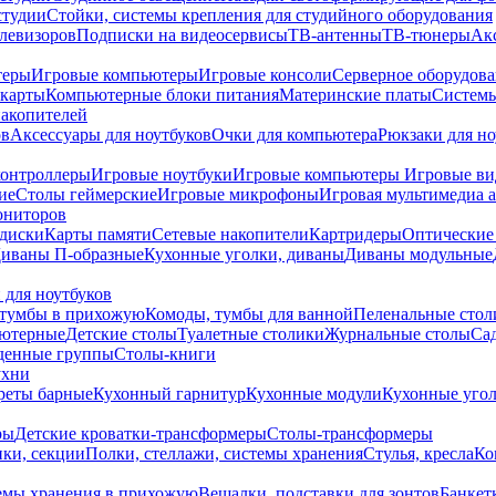
студии
Стойки, системы крепления для студийного оборудования
елевизоров
Подписки на видеосервисы
ТВ-антенны
ТВ-тюнеры
Ак
теры
Игровые компьютеры
Игровые консоли
Серверное оборудов
карты
Компьютерные блоки питания
Материнские платы
Системы
накопителей
ов
Аксессуары для ноутбуков
Очки для компьютера
Рюкзаки для но
контроллеры
Игровые ноутбуки
Игровые компьютеры
Игровые ви
ие
Столы геймерские
Игровые микрофоны
Игровая мультимедиа 
ониторов
диски
Карты памяти
Сетевые накопители
Картридеры
Оптические
иваны П-образные
Кухонные уголки, диваны
Диваны модульные
 для ноутбуков
тумбы в прихожую
Комоды, тумбы для ванной
Пеленальные стол
ьютерные
Детские столы
Туалетные столики
Журнальные столы
Са
денные группы
Столы-книги
ухни
уреты барные
Кухонный гарнитур
Кухонные модули
Кухонные угол
ры
Детские кроватки-трансформеры
Столы-трансформеры
ки, секции
Полки, стеллажи, системы хранения
Стулья, кресла
Ко
емы хранения в прихожую
Вешалки, подставки для зонтов
Банкет