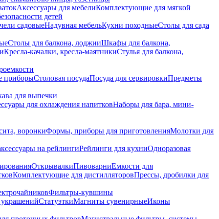
ваток
Аксессуары для мебели
Комплектующие для мягкой
безопасности детей
чели садовые
Надувная мебель
Кухни походные
Столы для сада
вые
Столы для балкона, лоджии
Шкафы для балкона,
ии
Кресла-качалки, кресла-маятники
Стулья для балкона,
роемкости
е приборы
Столовая посуда
Посуда для сервировки
Предметы
укава для выпечки
ссуары для охлаждения напитков
Наборы для бара, мини-
сита, воронки
Формы, приборы для приготовления
Молотки для
аксессуары на рейлинги
Рейлинги для кухни
Одноразовая
вирования
Открывалки
Пивоварни
Емкости для
тков
Комплектующие для дистилляторов
Прессы, дробилки для
лектрочайников
Фильтры-кувшины
я украшений
Статуэтки
Магниты сувенирные
Иконы
ля проточных фильтров
Магистральные фильтры, системы