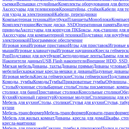
съемки
Вспышки студийные
Комплекты оборудования для фото
Аксессуары для телевизоров
Кронштейны, стойки
Кабели для т
для ухода за электроникой
Кабели, переходники
Компьютерная техника
Ноутбуки
Планшеты
Моноблоки
Компью
Комплектующие
Жесткие диски, SSD
Оперативная память
Видео
приводы
Аксессуары для корпусов ПК
Боксы, док-станции для 
Аксессуары для компьютерной техники
Подставки для ноутбук
электроникой
Программное обеспечение
Игровая зона
Игровые приставки
Игры для приставок
Игровые 
мыши
Игровые клавиатуры
Игровые наушники
Кресла геймерск
Pop
Подставки для ноутбуков
Светодиодные ленты
Лампы для м
Накопители данных
USB Flash накопители
Внешние HDD, SSD 
Мягкая мебель
Диваны, тахты
Диваны прямые
Диваны угловые
Д
мебели
Бескаркасные кресла-мешки и диваны
Надувные диваны
Игровая мебель
Кресла геймерские
Столы геймерские
Подставки
Комоды, тумбы
Комоды
Тумбы
Прикроватные тумбы
Обувницы, 
Столы
Кухонные столы
Барные столы
Столы письменные, комп
столики для бани
Приставные столики
Консольные столики
Обе
Кухня
Кухонный гарнитур
Кухонные модули
Столешницы для к
Мебель для кухни
Столы, столики
Стулья для кухни
Стулья, таб
кухни
Мебель-трансформер
Мебель-трансформер
Кровати-трансформе
Мебель для жилых комнат
Диваны, кресла для дома
Шкафы, стен
кресла-маятники
Мебель для прихожей
Секции, тумбы в прихожую
Полки и сист