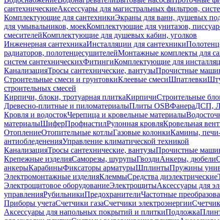
сантехнические
Аксессуары для магистральных фильтров, сист
Комплектующие для сантехники
Экраны для ванн, душевых по
для умывальников, моек
Комплектующие для унитазов, писсуар
смесителей
Комплектующие для душевых кабин, уголков
Инженерная сантехника
Инсталляции для сантехники
Полотенц
радиаторов, полотенцесушителей
Монтажные комплекты для с
систем сантехнических
Фитинги
Комплектующие для инсталля
Канализация
Тросы сантехнические, вантузы
Прочистные маши
Строительные смеси и грунтовки
Клеевые смеси
Шпатлевки
Шту
строительных смесей
Кирпичи, блоки, тротуарная плитка
Кирпичи
Строительные бло
Древесно-плитные и пиломатериалы
Плиты OSB
Фанера
ДСП, 
Кровля и водосток
Черепица и кровельные материалы
Водосточ
материалы
Шифер
Профнастил
Рулонная кровля
Кровельная вен
Отопление
Отопительные котлы
Газовые колонки
Камины, печи
антиобледенения
Управление климатической техникой
Канализация
Тросы сантехнические, вантузы
Прочистные маши
Крепежные изделия
Саморезы, шурупы
Гвозди
Анкеры, дюбели
анкеры
Карабины
Фиксаторы арматуры
Шплинты
Пружины унив
Электромонтажные изделия
Клеммы
Средства диэлектрические
Электрощитовое оборудование
Электрощиты
Аксессуары для э
управления
Рубильники
Предохранители
Частотные преобразов
Приборы учета
Счетчики газа
Счетчики электроэнергии
Счетчи
Аксессуары для напольных покрытий и плитки
Подложка
Плинт