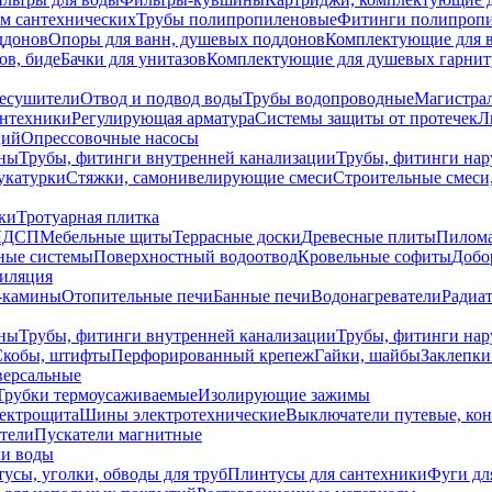
ем сантехнических
Трубы полипропиленовые
Фитинги полипроп
ддонов
Опоры для ванн, душевых поддонов
Комплектующие для 
ов, биде
Бачки для унитазов
Комплектующие для душевых гарнит
есушители
Отвод и подвод воды
Трубы водопроводные
Магистрал
антехники
Регулирующая арматура
Системы защиты от протечек
Л
ций
Опрессовочные насосы
ны
Трубы, фитинги внутренней канализации
Трубы, фитинги на
катурки
Стяжки, самонивелирующие смеси
Строительные смеси,
ки
Тротуарная плитка
ЛДСП
Мебельные щиты
Террасные доски
Древесные плиты
Пилом
ные системы
Поверхностный водоотвод
Кровельные софиты
Добо
тиляция
-камины
Отопительные печи
Банные печи
Водонагреватели
Радиат
ны
Трубы, фитинги внутренней канализации
Трубы, фитинги на
Скобы, штифты
Перфорированный крепеж
Гайки, шайбы
Заклепки
ерсальные
Трубки термоусаживаемые
Изолирующие зажимы
лектрощита
Шины электротехнические
Выключатели путевые, ко
атели
Пускатели магнитные
ки воды
усы, уголки, обводы для труб
Плинтусы для сантехники
Фуги дл