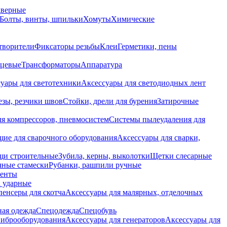
дверные
Болты, винты, шпильки
Хомуты
Химические
творители
Фиксаторы резьбы
Клеи
Герметики, пены
нцевые
Трансформаторы
Аппаратура
уары для светотехники
Аксессуары для светодиодных лент
езы, резчики швов
Стойки, дрели для бурения
Затирочные
ля компрессоров, пневмосистем
Системы пылеудаления для
ие для сварочного оборудования
Аксессуары для сварки,
щи строительные
Зубила, керны, выколотки
Щетки слесарные
чные стамески
Рубанки, рашпили ручные
енты
 ударные
енсеры для скотча
Аксессуары для малярных, отделочных
ная одежда
Спецодежда
Спецобувь
виброоборудования
Аксессуары для генераторов
Аксессуары для