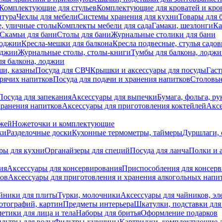
Комплектующие для стульев
Комплектующие для кроватей и кро
итура
Чехлы для мебели
Системы хранения для кухни
Товары для 
, уличные столы
Комплекты мебели для сада
Гамаки, шезлонги
Ка
Скамьи для бани
Столы для бани
Журнальные столики для бани
лоджии
Кресла-мешки для балкона
Кресла подвесные, стулья садо
оджии
Журнальные столы, столы-книги
Тумбы для балкона, лодж
я балкона, лоджии
ши, казаны
Посуда для СВЧ
Крышки и аксессуары для посуды
Гаст
орячих напитков
Посуда для подачи и хранения напитков
Столовы
Посуда для запекания
Аксессуары для выпечки
Бумага, фольга, р
хранения напитков
Аксессуары для приготовления коктейлей
Аксе
ожей
Ножеточки и комплектующие
ки
Разделочные доски
Кухонные термометры, таймеры
Дуршлаги, 
ры для кухни
Органайзеры для специй
Посуда для ланча
Полки и 
ия
Аксессуары для консервирования
Приспособления для консер
ков
Аксессуары для приготовления и хранения алкогольных напи
йники для плиты
Турки, молочники
Аксессуары для чайников, э
отографий, картин
Предметы интерьера
Шкатулки, подставки дл
етики для лица и тела
Наборы для бритья
Оформление подарков
льтры для воды
Фильтры-кувшины
Картриджи, комплектующие д