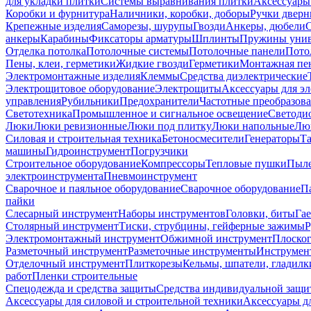
для укладки плитки
Системы выравнивания плитки
Аксессуары
Коробки и фурнитура
Наличники, коробки, доборы
Ручки дверн
Крепежные изделия
Саморезы, шурупы
Гвозди
Анкеры, дюбели
анкеры
Карабины
Фиксаторы арматуры
Шплинты
Пружины унив
Отделка потолка
Потолочные системы
Потолочные панели
Пото
Пены, клеи, герметики
Жидкие гвозди
Герметики
Монтажная пе
Электромонтажные изделия
Клеммы
Средства диэлектрические
Электрощитовое оборудование
Электрощиты
Аксессуары для э
управления
Рубильники
Предохранители
Частотные преобразов
Светотехника
Промышленное и сигнальное освещение
Светоди
Люки
Люки ревизионные
Люки под плитку
Люки напольные
Люк
Силовая и строительная техника
Бетоносмесители
Генераторы
Та
машины
Гидроинструмент
Погрузчики
Строительное оборудование
Компрессоры
Тепловые пушки
Пыле
электроинструмента
Пневмоинструмент
Сварочное и паяльное оборудование
Сварочное оборудование
П
пайки
Слесарный инструмент
Наборы инструментов
Головки, биты
Га
Столярный инструмент
Тиски, струбцины, гейферные зажимы
Р
Электромонтажный инструмент
Обжимной инструмент
Плоског
Разметочный инструмент
Разметочные инструменты
Инструмент
Отделочный инструмент
Плиткорезы
Кельмы, шпатели, гладилк
работ
Пленки строительные
Спецодежда и средства защиты
Средства индивидуальной защ
Аксессуары для силовой и строительной техники
Аксессуары дл