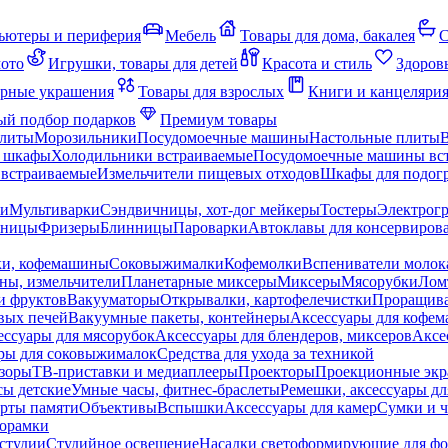
ьютеры и периферия
Мебель
Товары для дома, бакалея
С
мото
Игрушки, товары для детей
Красота и стиль
Здоров
рные украшения
Товары для взрослых
Книги и канцеляри
й подбор подарков
Премиум товары
плиты
Морозильники
Посудомоечные машины
Настольные плиты
 шкафы
Холодильники встраиваемые
Посудомоечные машины вс
встраиваемые
Измельчители пищевых отходов
Шкафы для подогр
чи
Мультиварки
Сэндвичницы, хот-дог мейкеры
Тостеры
Электрог
еницы
Фризеры
Блинницы
Пароварки
Автоклавы для консервиров
ки, кофемашины
Соковыжималки
Кофемолки
Вспениватели молок
ны, измельчители
Планетарные миксеры
Миксеры
Мясорубки
Лом
и фруктов
Вакууматоры
Открывалки, картофелечистки
Проращива
вых печей
Вакуумные пакеты, контейнеры
Аксессуары для кофе
ессуары для мясорубок
Аксессуары для блендеров, миксеров
Аксе
ры для соковыжималок
Средства для ухода за техникой
зоры
ТВ-приставки и медиаплееры
Проекторы
Проекционные эк
сы детские
Умные часы, фитнес-браслеты
Ремешки, аксессуары дл
рты памяти
Объективы
Вспышки
Аксессуары для камер
Сумки и ч
орамки
студии
Студийное освещение
Насадки светоформирующие для фо