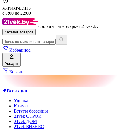
контакт-центр
с
8:00
до
22:00
Онлайн-гипермаркет 21vek.by
Каталог товаров
Избранное
Аккаунт
Корзина
Все акции
Уценка
Климат
Батуты бассейны
21vek СТРОЙ
21vek ДОМ
21vek БИЗНЕС