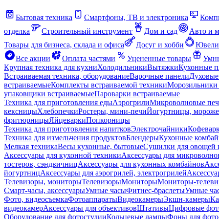
Бытовая техника
Смартфоны, ТВ и электроника
Комп
отделка
Строительный инструмент
Дом и сад
Авто и 
Товары для бизнеса, склада и офиса
Досуг и хобби
Ювели
Все акции
Оплата частями
Уцененные товары
Умны
Крупная техника для кухни
Холодильники
Вытяжки
Кухонные 
Встраиваемая техника, оборудование
Варочные панели
Духовые
встраиваемые
Комплекты встраиваемой техники
Морозильники 
упаковщики встраиваемые
Пароварки встраиваемые
Техника для приготовления еды
Аэрогрили
Микроволновые пе
кексницы
Хлебопечки
Ростеры, мини-печи
Йогуртницы, морож
фритюрницы
Яйцеварки
Попкорницы
Техника для приготовления напитков
Электрочайники
Кофевар
Техника для измельчения продуктов
Блендеры
Кухонные комбай
Мелкая техника
Весы кухонные, бытовые
Сушилки для овощей 
Аксессуары для кухонной техники
Аксессуары для микроволно
тостеров, сэндвичниц
Аксессуары для кухонных комбайнов
Акс
йогуртниц
Аксессуары для аэрогрилей, электрогрилей
Аксессуа
Телевизоры, мониторы
Телевизоры
Мониторы
Мониторы-телеви
Смарт-часы, аксессуары
Умные часы
Фитнес-браслеты
Умные ча
Фото, видеосъемка
Фотоаппараты
Видеокамеры
Экшн-камеры
Ка
видеокамер
Аксессуары для объективов
Штативы
Цифровые фот
Оборудование для фотостудии
Кольцевые лампы
Фоны для фото