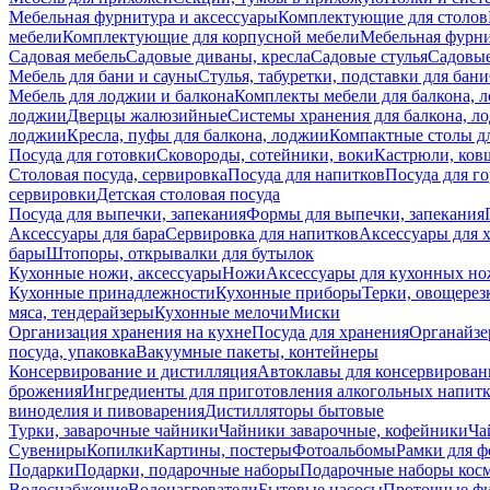
Мебельная фурнитура и аксессуары
Комплектующие для столов
мебели
Комплектующие для корпусной мебели
Мебельная фурн
Садовая мебель
Садовые диваны, кресла
Садовые стулья
Садовые
Мебель для бани и сауны
Стулья, табуретки, подставки для бани
Мебель для лоджии и балкона
Комплекты мебели для балкона, 
лоджии
Дверцы жалюзийные
Системы хранения для балкона, л
лоджии
Кресла, пуфы для балкона, лоджии
Компактные столы дл
Посуда для готовки
Сковороды, сотейники, воки
Кастрюли, ков
Столовая посуда, сервировка
Посуда для напитков
Посуда для г
сервировки
Детская столовая посуда
Посуда для выпечки, запекания
Формы для выпечки, запекания
Аксессуары для бара
Сервировка для напитков
Аксессуары для 
бары
Штопоры, открывалки для бутылок
Кухонные ножи, аксессуары
Ножи
Аксессуары для кухонных н
Кухонные принадлежности
Кухонные приборы
Терки, овощерез
мяса, тендерайзеры
Кухонные мелочи
Миски
Организация хранения на кухне
Посуда для хранения
Органайзе
посуда, упаковка
Вакуумные пакеты, контейнеры
Консервирование и дистилляция
Автоклавы для консервирован
брожения
Ингредиенты для приготовления алкогольных напит
виноделия и пивоварения
Дистилляторы бытовые
Турки, заварочные чайники
Чайники заварочные, кофейники
Ча
Сувениры
Копилки
Картины, постеры
Фотоальбомы
Рамки для ф
Подарки
Подарки, подарочные наборы
Подарочные наборы косм
Водоснабжение
Водонагреватели
Бытовые насосы
Проточные фи