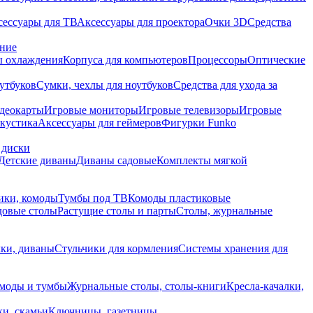
сессуары для ТВ
Аксессуары для проектора
Очки 3D
Средства
ание
 охлаждения
Корпуса для компьютеров
Процессоры
Оптические
утбуков
Сумки, чехлы для ноутбуков
Средства для ухода за
деокарты
Игровые мониторы
Игровые телевизоры
Игровые
акустика
Аксессуары для геймеров
Фигурки Funko
 диски
Детские диваны
Диваны садовые
Комплекты мягкой
ики, комоды
Тумбы под ТВ
Комоды пластиковые
довые столы
Растущие столы и парты
Столы, журнальные
ки, диваны
Стульчики для кормления
Системы хранения для
моды и тумбы
Журнальные столы, столы-книги
Кресла-качалки,
ки, скамьи
Ключницы, газетницы