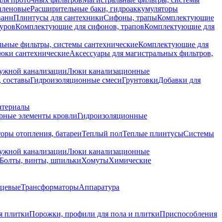
иленовые
Расширительные баки, гидроаккумуляторы
ванн
Плинтусы для сантехники
Сифоны, трапы
Комплектующие
уров
Комплектующие для сифонов, трапов
Комплектующие для
ьные фильтры, системы сантехнические
Комплектующие для
юки сантехнические
Аксессуары для магистральных фильтров,
ружной канализации
Люки канализационные
 составы
Гидроизоляционные смеси
Грунтовки
Добавки для
атериалы
рные элементы кровли
Гидроизоляционные
оры отопления, батареи
Теплый пол
Теплые плинтусы
Системы
ружной канализации
Люки канализационные
Болты, винты, шпильки
Хомуты
Химические
нцевые
Трансформаторы
Аппаратура
я плитки
Порожки, профили для пола и плитки
Приспособления