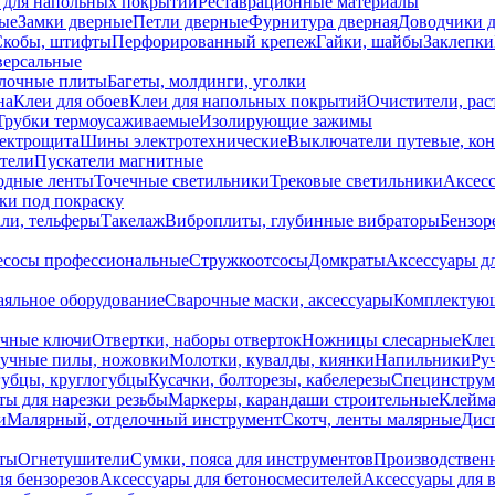
 для напольных покрытий
Реставрационные материалы
ые
Замки дверные
Петли дверные
Фурнитура дверная
Доводчики 
Скобы, штифты
Перфорированный крепеж
Гайки, шайбы
Заклепки
ерсальные
лочные плиты
Багеты, молдинги, уголки
на
Клеи для обоев
Клеи для напольных покрытий
Очистители, рас
Трубки термоусаживаемые
Изолирующие зажимы
лектрощита
Шины электротехнические
Выключатели путевые, ко
атели
Пускатели магнитные
одные ленты
Точечные светильники
Трековые светильники
Аксесс
и под покраску
ли, тельферы
Такелаж
Виброплиты, глубинные вибраторы
Бензор
сосы профессиональные
Стружкоотсосы
Домкраты
Аксессуары д
аяльное оборудование
Сварочные маски, аксессуары
Комплектующ
ечные ключи
Отвертки, наборы отверток
Ножницы слесарные
Кле
учные пилы, ножовки
Молотки, кувалды, киянки
Напильники
Ру
убцы, круглогубцы
Кусачки, болторезы, кабелерезы
Специнструм
ы для нарезки резьбы
Маркеры, карандаши строительные
Клейма
и
Малярный, отделочный инструмент
Скотч, ленты малярные
Дисп
иты
Огнетушители
Сумки, пояса для инструментов
Производствен
я бензорезов
Аксессуары для бетоносмесителей
Аксессуары для 