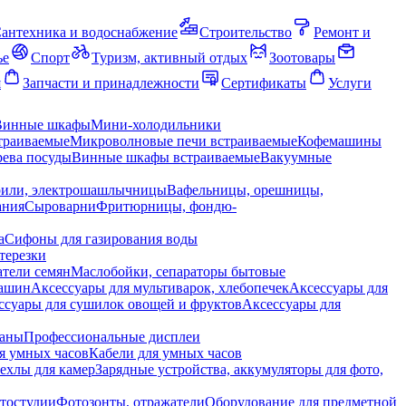
антехника и водоснабжение
Строительство
Ремонт и
ье
Спорт
Туризм, активный отдых
Зоотовары
я
Запчасти и принадлежности
Сертификаты
Услуги
Винные шкафы
Мини-холодильники
траиваемые
Микроволновые печи встраиваемые
Кофемашины
ева посуды
Винные шкафы встраиваемые
Вакуумные
рили, электрошашлычницы
Вафельницы, орешницы,
ания
Сыроварни
Фритюрницы, фондю-
а
Сифоны для газирования воды
терезки
тели семян
Маслобойки, сепараторы бытовые
машин
Аксессуары для мультиварок, хлебопечек
Аксессуары для
ссуары для сушилок овощей и фруктов
Аксессуары для
раны
Профессиональные дисплеи
я умных часов
Кабели для умных часов
ехлы для камер
Зарядные устройства, аккумуляторы для фото,
тостудии
Фотозонты, отражатели
Оборудование для предметной