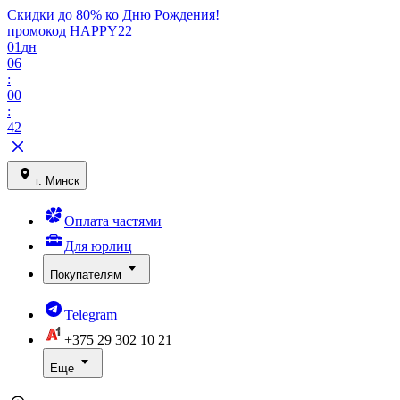
Скидки до 80% ко Дню Рождения!
промокод HAPPY22
01
дн
06
:
00
:
42
г. Минск
Оплата частями
Для юрлиц
Покупателям
Telegram
+375 29
302 10 21
Еще