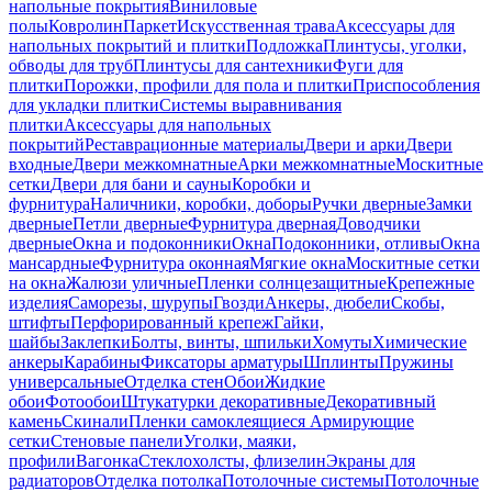
напольные покрытия
Виниловые
полы
Ковролин
Паркет
Искусственная трава
Аксессуары для
напольных покрытий и плитки
Подложка
Плинтусы, уголки,
обводы для труб
Плинтусы для сантехники
Фуги для
плитки
Порожки, профили для пола и плитки
Приспособления
для укладки плитки
Системы выравнивания
плитки
Аксессуары для напольных
покрытий
Реставрационные материалы
Двери и арки
Двери
входные
Двери межкомнатные
Арки межкомнатные
Москитные
сетки
Двери для бани и сауны
Коробки и
фурнитура
Наличники, коробки, доборы
Ручки дверные
Замки
дверные
Петли дверные
Фурнитура дверная
Доводчики
дверные
Окна и подоконники
Окна
Подоконники, отливы
Окна
мансардные
Фурнитура оконная
Мягкие окна
Москитные сетки
на окна
Жалюзи уличные
Пленки солнцезащитные
Крепежные
изделия
Саморезы, шурупы
Гвозди
Анкеры, дюбели
Скобы,
штифты
Перфорированный крепеж
Гайки,
шайбы
Заклепки
Болты, винты, шпильки
Хомуты
Химические
анкеры
Карабины
Фиксаторы арматуры
Шплинты
Пружины
универсальные
Отделка стен
Обои
Жидкие
обои
Фотообои
Штукатурки декоративные
Декоративный
камень
Скинали
Пленки самоклеящиеся
Армирующие
сетки
Стеновые панели
Уголки, маяки,
профили
Вагонка
Стеклохолсты, флизелин
Экраны для
радиаторов
Отделка потолка
Потолочные системы
Потолочные