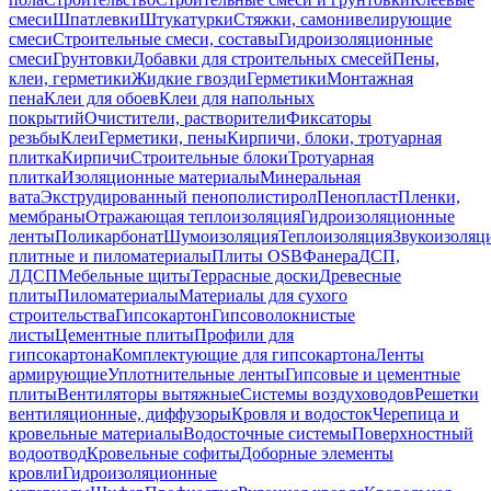
смеси
Шпатлевки
Штукатурки
Стяжки, самонивелирующие
смеси
Строительные смеси, составы
Гидроизоляционные
смеси
Грунтовки
Добавки для строительных смесей
Пены,
клеи, герметики
Жидкие гвозди
Герметики
Монтажная
пена
Клеи для обоев
Клеи для напольных
покрытий
Очистители, растворители
Фиксаторы
резьбы
Клеи
Герметики, пены
Кирпичи, блоки, тротуарная
плитка
Кирпичи
Строительные блоки
Тротуарная
плитка
Изоляционные материалы
Минеральная
вата
Экструдированный пенополистирол
Пенопласт
Пленки,
мембраны
Отражающая теплоизоляция
Гидроизоляционные
ленты
Поликарбонат
Шумоизоляция
Теплоизоляция
Звукоизоляц
плитные и пиломатериалы
Плиты OSB
Фанера
ДСП,
ЛДСП
Мебельные щиты
Террасные доски
Древесные
плиты
Пиломатериалы
Материалы для сухого
строительства
Гипсокартон
Гипсоволокнистые
листы
Цементные плиты
Профили для
гипсокартона
Комплектующие для гипсокартона
Ленты
армирующие
Уплотнительные ленты
Гипсовые и цементные
плиты
Вентиляторы вытяжные
Системы воздуховодов
Решетки
вентиляционные, диффузоры
Кровля и водосток
Черепица и
кровельные материалы
Водосточные системы
Поверхностный
водоотвод
Кровельные софиты
Доборные элементы
кровли
Гидроизоляционные