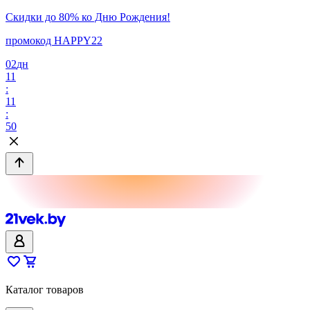
Скидки до 80% ко Дню Рождения!
промокод HAPPY22
02
дн
11
:
11
:
50
Каталог товаров