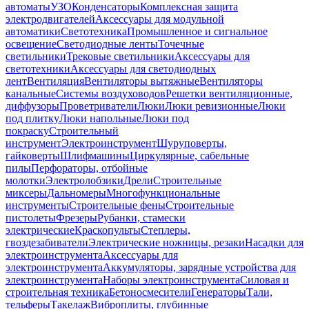
автоматы
УЗО
Конденсаторы
Комплексная защита
электродвигателей
Аксессуары для модульной
автоматики
Светотехника
Промышленное и сигнальное
освещение
Светодиодные ленты
Точечные
светильники
Трековые светильники
Аксессуары для
светотехники
Аксессуары для светодиодных
лент
Вентиляция
Вентиляторы вытяжные
Вентиляторы
канальные
Системы воздуховодов
Решетки вентиляционные,
диффузоры
Проветриватели
Люки
Люки ревизионные
Люки
под плитку
Люки напольные
Люки под
покраску
Строительный
инструмент
Электроинструмент
Шуруповерты,
гайковерты
Шлифмашины
Циркулярные, сабельные
пилы
Перфораторы, отбойные
молотки
Электролобзики
Дрели
Строительные
миксеры
Дальномеры
Многофункциональные
инструменты
Строительные фены
Строительные
пистолеты
Фрезеры
Рубанки, стамески
электрические
Краскопульты
Степлеры,
гвоздезабиватели
Электрические ножницы, резаки
Насадки для
электроинструмента
Аксессуары для
электроинструмента
Аккумуляторы, зарядные устройства для
электроинструмента
Наборы электроинструмента
Силовая и
строительная техника
Бетоносмесители
Генераторы
Тали,
тельферы
Такелаж
Виброплиты, глубинные