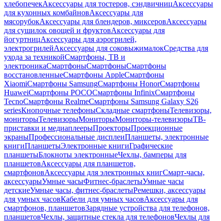
хлебопечек
Аксессуары для тостеров, сэндвичниц
Аксессуары
для кухонных комбайнов
Аксессуары для
мясорубок
Аксессуары для блендеров, миксеров
Аксессуары
для сушилок овощей и фруктов
Аксессуары для
йогуртниц
Аксессуары для аэрогрилей,
электрогрилей
Аксессуары для соковыжималок
Средства для
ухода за техникой
Смартфоны, ТВ и
электроника
Смартфоны
Смартфоны
Смартфоны
восстановленные
Смартфоны Apple
Смартфоны
Xiaomi
Смартфоны Samsung
Смартфоны Honor
Смартфоны
Huawei
Смартфоны POCO
Смартфоны Infinix
Смартфоны
Tecno
Смартфоны Realme
Смартфоны Samsung Galaxy S26
series
Кнопочные телефоны
Складные смартфоны
Телевизоры,
мониторы
Телевизоры
Мониторы
Мониторы-телевизоры
ТВ-
приставки и медиаплееры
Проекторы
Проекционные
экраны
Профессиональные дисплеи
Планшеты, электронные
книги
Планшеты
Электронные книги
Графические
планшеты
Блокноты электронные
Чехлы, бамперы для
планшетов
Аксессуары для планшетов,
смартфонов
Аксессуары для электронных книг
Смарт-часы,
аксессуары
Умные часы
Фитнес-браслеты
Умные часы
детские
Умные часы, фитнес-браслеты
Ремешки, аксессуары
для умных часов
Кабели для умных часов
Аксессуары для
смартфонов, планшетов
Зарядные устройства для телефонов,
планшетов
Чехлы, защитные стекла для телефонов
Чехлы для