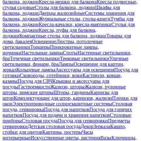
балкона, лоджии
Кресла-мешки для балкона
Кресла подвесные,
стулья садовые
Столы для балкона, лоджии
Шкафы для
балкона, лоджии
Дверцы жалюзийные
Системы хранения для
балкона, лоджии
Журнальные столы, столы-книги
Тумбы для
балкона, лоджии
Кресла-качалки, кресла-маятники
Стулья для
балкона, лоджии
Кресла, пуфы для балкона,
лоджии
Компактные столы для балкона, лоджии
Товары для
дома, бакалея
Освещение
Люстры, потолочные
светильники
Торшеры
Прикроватные лампы,
ночники
Настольные лампы
Споты
Настенные светильники,
бра
Точечные светильники
Трековые светильники
Уличные
светильники, фонари, бра
Лампы
Освещение для картин,
зеркал
Кольцевые лампы
Аксессуары для освещения
Посуда для
готовки
Сковороды, сотейники, воки
Кастрюли, ковши,
казаны
Посуда для СВЧ
Крышки и аксессуары для
посуды
Гастроемкости
Жалюзи, шторы
Жалюзи, рулонные
шторы, римские шторы
Шторы, гардины
Карнизы для
штор
Комплектующие для штор, карнизов, жалюзи
Пленки для
окон
Электроприводные солнцезащитные системы
Столовая
посуда, сервировка
Посуда для напитков
Посуда для горячих
напитков
Посуда для подачи и хранения напитков
Столовые
приборы
Столовая посуда
Посуда для сервировки
Предметы
сервировки
Детская столовая посуда
Декор
Зеркала
Кашпо,
стойки для цветов
Картины, постеры
Часы
интерьерные
Искусственные цветы, растения
Вазы
Ключницы,