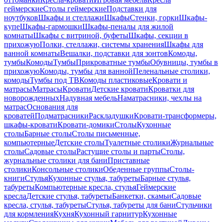
геймерские
Столы геймерские
Подставки для
ноутбуков
Шкафы и стеллажи
Шкафы
Стенки, горки
Шкафы-
купе
Шкафы-гармошки
Шкафы-пеналы для жилой
комнаты
Шкафы с витриной, буфеты
Шкафы, секции в
прихожую
Полки, стеллажи, системы хранения
Шкафы для
ванной комнаты
Вешалки, подставки для зонтов
Комоды,
тумбы
Комоды
Тумбы
Прикроватные тумбы
Обувницы, тумбы в
прихожую
Комоды, тумбы для ванной
Пеленальные столики,
комоды
Тумбы под ТВ
Комоды пластиковые
Кровати и
матрасы
Матрасы
Кровати
Детские кровати
Кроватки для
новорожденных
Надувная мебель
Наматрасники, чехлы на
матрас
Основания для
кроватей
Подматрасники
Раскладушки
Кровати-трансформеры,
шкафы-кровати
Кровати-домики
Столы
Кухонные
столы
Барные столы
Столы письменные,
компьютерные
Детские столы
Туалетные столики
Журнальные
столы
Садовые столы
Растущие столы и парты
Столы,
журнальные столики для бани
Приставные
столики
Консольные столики
Обеденные группы
Столы-
книги
Стулья
Кухонные стулья, табуреты
Барные стулья,
табуреты
Компьютерные кресла, стулья
Геймерские
кресла
Детские стулья, табуреты
Банкетки, скамьи
Садовые
кресла, стулья, табуреты
Стулья, табуреты для бани
Стульчики
для кормления
Кухня
Кухонный гарнитур
Кухонные