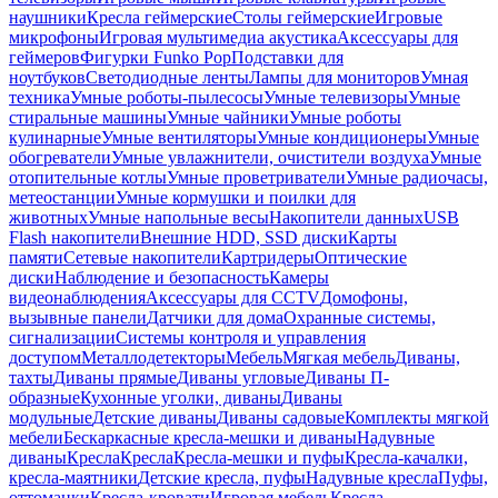
наушники
Кресла геймерские
Столы геймерские
Игровые
микрофоны
Игровая мультимедиа акустика
Аксессуары для
геймеров
Фигурки Funko Pop
Подставки для
ноутбуков
Светодиодные ленты
Лампы для мониторов
Умная
техника
Умные роботы-пылесосы
Умные телевизоры
Умные
стиральные машины
Умные чайники
Умные роботы
кулинарные
Умные вентиляторы
Умные кондиционеры
Умные
обогреватели
Умные увлажнители, очистители воздуха
Умные
отопительные котлы
Умные проветриватели
Умные радиочасы,
метеостанции
Умные кормушки и поилки для
животных
Умные напольные весы
Накопители данных
USB
Flash накопители
Внешние HDD, SSD диски
Карты
памяти
Сетевые накопители
Картридеры
Оптические
диски
Наблюдение и безопасность
Камеры
видеонаблюдения
Аксессуары для CCTV
Домофоны,
вызывные панели
Датчики для дома
Охранные системы,
сигнализации
Системы контроля и управления
доступом
Металлодетекторы
Мебель
Мягкая мебель
Диваны,
тахты
Диваны прямые
Диваны угловые
Диваны П-
образные
Кухонные уголки, диваны
Диваны
модульные
Детские диваны
Диваны садовые
Комплекты мягкой
мебели
Бескаркасные кресла-мешки и диваны
Надувные
диваны
Кресла
Кресла
Кресла-мешки и пуфы
Кресла-качалки,
кресла-маятники
Детские кресла, пуфы
Надувные кресла
Пуфы,
оттоманки
Кресла-кровати
Игровая мебель
Кресла