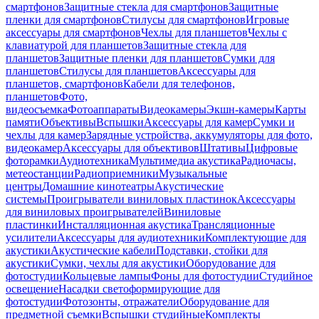
смартфонов
Защитные стекла для смартфонов
Защитные
пленки для смартфонов
Стилусы для смартфонов
Игровые
аксессуары для смартфонов
Чехлы для планшетов
Чехлы с
клавиатурой для планшетов
Защитные стекла для
планшетов
Защитные пленки для планшетов
Сумки для
планшетов
Стилусы для планшетов
Аксессуары для
планшетов, смартфонов
Кабели для телефонов,
планшетов
Фото,
видеосъемка
Фотоаппараты
Видеокамеры
Экшн-камеры
Карты
памяти
Объективы
Вспышки
Аксессуары для камер
Сумки и
чехлы для камер
Зарядные устройства, аккумуляторы для фото,
видеокамер
Аксессуары для объективов
Штативы
Цифровые
фоторамки
Аудиотехника
Мультимедиа акустика
Радиочасы,
метеостанции
Радиоприемники
Музыкальные
центры
Домашние кинотеатры
Акустические
системы
Проигрыватели виниловых пластинок
Аксессуары
для виниловых проигрывателей
Виниловые
пластинки
Инсталляционная акустика
Трансляционные
усилители
Аксессуары для аудиотехники
Комплектующие для
акустики
Акустические кабели
Подставки, стойки для
акустики
Сумки, чехлы для акустики
Оборудование для
фотостудии
Кольцевые лампы
Фоны для фотостудии
Студийное
освещение
Насадки светоформирующие для
фотостудии
Фотозонты, отражатели
Оборудование для
предметной съемки
Вспышки студийные
Комплекты