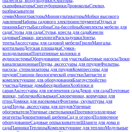
пылесосы, воздуходувки
Аэраторы,
скарификаторы
Снегоуборщики
Дровоколы
Сеялки,
разбрасыватели
семян
Минитракторы
Миникультиваторы
Мойки высокого
давления
Наборы садового электроинструмента
Отдых и
пикник
Батуты
Бассейны
Спа-бассейны
Комплекты мебели для
сада
Столы для сада
Стулья, кресла для сада
Качели
садовые
Гамаки, шезлонги
Раскладушки
Зонты,
тенты
Аксессуары для садовой мебели
Грили
Мангалы,
коптильни
Детская площадка
Сумки-
холодильники
Портативные колонки и
аудиосистемы
Оборудование для участка
Бытовые насосы
Люки
канализационные
Пруды, аксессуары для прудов
Фильтры,
насосы, стерилизаторы для прудов
Компрессоры для
прудов
Станции биологической очистки
Запчасти и
комплектующие для оборудования
Благоустройство
участка
Дачные дома
Беседки
Бани
Хозблоки и
сараи
Аксессуары для озеленения сада
Декор для сада
Почтовые
ящики, таблички
Козырьки
Скворечники, кормушки для
птиц
Домики для насекомых
Фонтаны, скульптуры для
сада
Пруды, аксессуары для прудов
Уличные
обогреватели
Уличные светильники
Противогололедные
реагенты
Декоративный щебень
Сад и огород
Поливочное
оборудование
Садовые опрыскиватели
Шланги для дома и
сада
Парники
Теплицы
Комплектующие для теплиц
Модульные