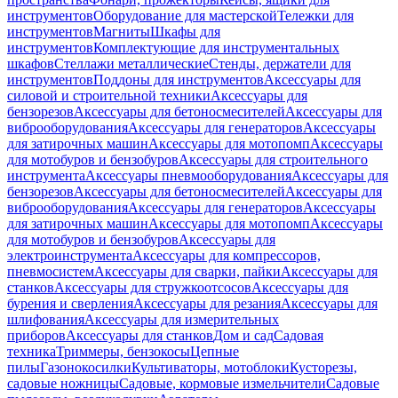
инструментов
Оборудование для мастерской
Тележки для
инструментов
Магниты
Шкафы для
инструментов
Комплектующие для инструментальных
шкафов
Стеллажи металлические
Стенды, держатели для
инструментов
Поддоны для инструментов
Аксессуары для
силовой и строительной техники
Аксессуары для
бензорезов
Аксессуары для бетоносмесителей
Аксессуары для
виброоборудования
Аксессуары для генераторов
Аксессуары
для затирочных машин
Аксессуары для мотопомп
Аксессуары
для мотобуров и бензобуров
Аксессуары для строительного
инструмента
Аксессуары пневмооборудования
Аксессуары для
бензорезов
Аксессуары для бетоносмесителей
Аксессуары для
виброоборудования
Аксессуары для генераторов
Аксессуары
для затирочных машин
Аксессуары для мотопомп
Аксессуары
для мотобуров и бензобуров
Аксессуары для
электроинструмента
Аксессуары для компрессоров,
пневмосистем
Аксессуары для сварки, пайки
Аксессуары для
станков
Аксессуары для стружкоотсосов
Аксессуары для
бурения и сверления
Аксессуары для резания
Аксессуары для
шлифования
Аксессуары для измерительных
приборов
Аксессуары для станков
Дом и сад
Садовая
техника
Триммеры, бензокосы
Цепные
пилы
Газонокосилки
Культиваторы, мотоблоки
Кусторезы,
садовые ножницы
Садовые, кормовые измельчители
Садовые