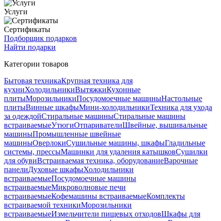
Услуги
Сертификаты
Подборщик подарков
Найти подарки
Категории товаров
Бытовая техника
Крупная техника для
кухни
Холодильники
Вытяжки
Кухонные
плиты
Морозильники
Посудомоечные машины
Настольные
плиты
Винные шкафы
Мини-холодильники
Техника для ухода
за одеждой
Стиральные машины
Стиральные машины
встраиваемые
Утюги
Отпариватели
Швейные, вышивальные
машины
Промышленные швейные
машины
Оверлоки
Сушильные машины, шкафы
Гладильные
системы, прессы
Машинки для удаления катышков
Сушилки
для обуви
Встраиваемая техника, оборудование
Варочные
панели
Духовые шкафы
Холодильники
встраиваемые
Посудомоечные машины
встраиваемые
Микроволновые печи
встраиваемые
Кофемашины встраиваемые
Комплекты
встраиваемой техники
Морозильники
встраиваемые
Измельчители пищевых отходов
Шкафы для