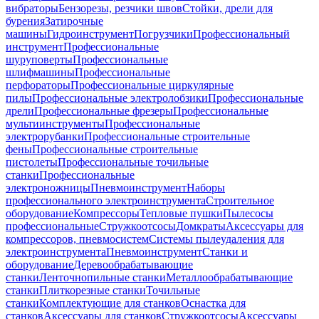
вибраторы
Бензорезы, резчики швов
Стойки, дрели для
бурения
Затирочные
машины
Гидроинструмент
Погрузчики
Профессиональный
инструмент
Профессиональные
шуруповерты
Профессиональные
шлифмашины
Профессиональные
перфораторы
Профессиональные циркулярные
пилы
Профессиональные электролобзики
Профессиональные
дрели
Профессиональные фрезеры
Профессиональные
мультиинструменты
Профессиональные
электрорубанки
Профессиональные строительные
фены
Профессиональные строительные
пистолеты
Профессиональные точильные
станки
Профессиональные
электроножницы
Пневмоинструмент
Наборы
профессионального электроинструмента
Строительное
оборудование
Компрессоры
Тепловые пушки
Пылесосы
профессиональные
Стружкоотсосы
Домкраты
Аксессуары для
компрессоров, пневмосистем
Системы пылеудаления для
электроинструмента
Пневмоинструмент
Станки и
оборудование
Деревообрабатывающие
станки
Ленточнопильные станки
Металлообрабатывающие
станки
Плиткорезные станки
Точильные
станки
Комплектующие для станков
Оснастка для
станков
Аксессуары для станков
Стружкоотсосы
Аксессуары