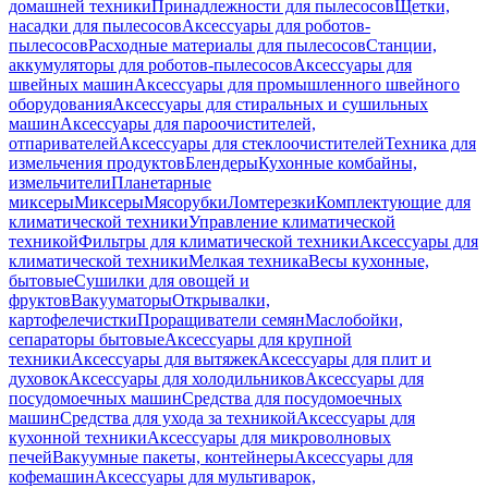
домашней техники
Принадлежности для пылесосов
Щетки,
насадки для пылесосов
Аксессуары для роботов-
пылесосов
Расходные материалы для пылесосов
Станции,
аккумуляторы для роботов-пылесосов
Аксессуары для
швейных машин
Аксессуары для промышленного швейного
оборудования
Аксессуары для стиральных и сушильных
машин
Аксессуары для пароочистителей,
отпаривателей
Аксессуары для стеклоочистителей
Техника для
измельчения продуктов
Блендеры
Кухонные комбайны,
измельчители
Планетарные
миксеры
Миксеры
Мясорубки
Ломтерезки
Комплектующие для
климатической техники
Управление климатической
техникой
Фильтры для климатической техники
Аксессуары для
климатической техники
Мелкая техника
Весы кухонные,
бытовые
Сушилки для овощей и
фруктов
Вакууматоры
Открывалки,
картофелечистки
Проращиватели семян
Маслобойки,
сепараторы бытовые
Аксессуары для крупной
техники
Аксессуары для вытяжек
Аксессуары для плит и
духовок
Аксессуары для холодильников
Аксессуары для
посудомоечных машин
Средства для посудомоечных
машин
Средства для ухода за техникой
Аксессуары для
кухонной техники
Аксессуары для микроволновых
печей
Вакуумные пакеты, контейнеры
Аксессуары для
кофемашин
Аксессуары для мультиварок,