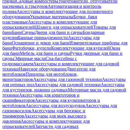
грядки
Садовые компостеры
Уничтожители, отпугиватели
насекомых и грызунов
Автоматизация и контроль
полива
Аксессуары и комплектующие для поливочного
оборудования
Укрывные материалы
Бочки, баки
пластиковые
Аксессуары и комплектующие для
опрыскивателей
Шланги для опрыскивателей
Товары для
бани
Бани
Сауны
Двери для бани и сауны
Бондарные
изделия
Банные принадлежности
Аксессуары для
бани
Оснащение и декор для бани
Измерительные приборы для
бани
Фитобочки, купели
Комплектующие для купелей
Окна
для бани
Мебель для бани и сауны
Ручки дверные для бани и
сауны
Эфирные масла
Спа-бассейны с
гидромассажем
Аксессуары и комплектующие для садовой
техники
Навесное оборудование
Двигатели для
мотоблоков
Прицепы для мотоблоков,
минитракторов
Аксессуары для газонной техники
Аксессуары
для цепных пил
Аксессуары для садовой техники
Аксессуары
для кусторезов, ножниц садовых
Моторные масла для садовой
техники
Аксессуары для аэратоторов и
скарификаторов
Аксессуары для культиваторов и
мотоблоков
Аксессуары для воздуходувок
Аксессуары для
газонокосилок
Аксессуары для бензокос и
триммеров
Аксессуары для моек высокого
давления
Аксессуары и комплектующие для
опрыскивателей
Запчасти для садовых