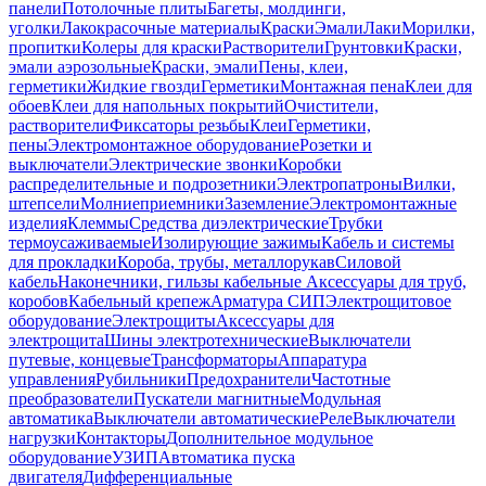
панели
Потолочные плиты
Багеты, молдинги,
уголки
Лакокрасочные материалы
Краски
Эмали
Лаки
Морилки,
пропитки
Колеры для краски
Растворители
Грунтовки
Краски,
эмали аэрозольные
Краски, эмали
Пены, клеи,
герметики
Жидкие гвозди
Герметики
Монтажная пена
Клеи для
обоев
Клеи для напольных покрытий
Очистители,
растворители
Фиксаторы резьбы
Клеи
Герметики,
пены
Электромонтажное оборудование
Розетки и
выключатели
Электрические звонки
Коробки
распределительные и подрозетники
Электропатроны
Вилки,
штепсели
Молниеприемники
Заземление
Электромонтажные
изделия
Клеммы
Средства диэлектрические
Трубки
термоусаживаемые
Изолирующие зажимы
Кабель и системы
для прокладки
Короба, трубы, металлорукав
Силовой
кабель
Наконечники, гильзы кабельные
Аксессуары для труб,
коробов
Кабельный крепеж
Арматура СИП
Электрощитовое
оборудование
Электрощиты
Аксессуары для
электрощита
Шины электротехнические
Выключатели
путевые, концевые
Трансформаторы
Аппаратура
управления
Рубильники
Предохранители
Частотные
преобразователи
Пускатели магнитные
Модульная
автоматика
Выключатели автоматические
Реле
Выключатели
нагрузки
Контакторы
Дополнительное модульное
оборудование
УЗИП
Автоматика пуска
двигателя
Дифференциальные