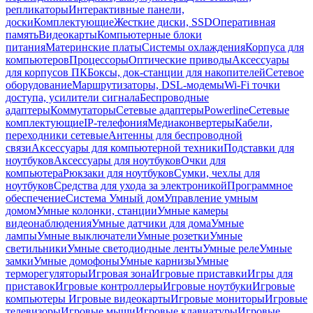
репликаторы
Интерактивные панели,
доски
Комплектующие
Жесткие диски, SSD
Оперативная
память
Видеокарты
Компьютерные блоки
питания
Материнские платы
Системы охлаждения
Корпуса для
компьютеров
Процессоры
Оптические приводы
Аксессуары
для корпусов ПК
Боксы, док-станции для накопителей
Сетевое
оборудование
Маршрутизаторы, DSL-модемы
Wi-Fi точки
доступа, усилители сигнала
Беспроводные
адаптеры
Коммутаторы
Сетевые адаптеры
Powerline
Сетевые
комплектующие
IP-телефония
Медиаконвертеры
Кабели,
переходники сетевые
Антенны для беспроводной
связи
Аксессуары для компьютерной техники
Подставки для
ноутбуков
Аксессуары для ноутбуков
Очки для
компьютера
Рюкзаки для ноутбуков
Сумки, чехлы для
ноутбуков
Средства для ухода за электроникой
Программное
обеспечение
Система Умный дом
Управление умным
домом
Умные колонки, станции
Умные камеры
видеонаблюдения
Умные датчики для дома
Умные
лампы
Умные выключатели
Умные розетки
Умные
светильники
Умные светодиодные ленты
Умные реле
Умные
замки
Умные домофоны
Умные карнизы
Умные
терморегуляторы
Игровая зона
Игровые приставки
Игры для
приставок
Игровые контроллеры
Игровые ноутбуки
Игровые
компьютеры
Игровые видеокарты
Игровые мониторы
Игровые
телевизоры
Игровые мыши
Игровые клавиатуры
Игровые