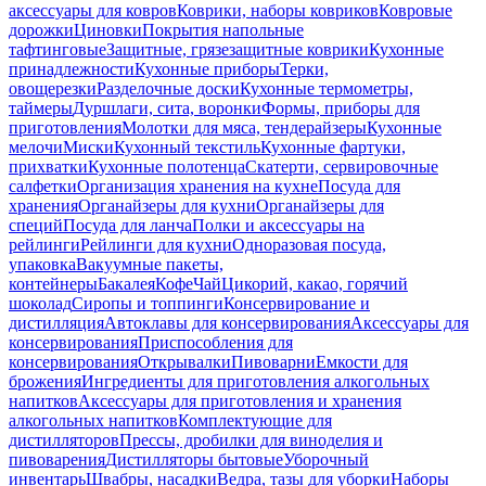
аксессуары для ковров
Коврики, наборы ковриков
Ковровые
дорожки
Циновки
Покрытия напольные
тафтинговые
Защитные, грязезащитные коврики
Кухонные
принадлежности
Кухонные приборы
Терки,
овощерезки
Разделочные доски
Кухонные термометры,
таймеры
Дуршлаги, сита, воронки
Формы, приборы для
приготовления
Молотки для мяса, тендерайзеры
Кухонные
мелочи
Миски
Кухонный текстиль
Кухонные фартуки,
прихватки
Кухонные полотенца
Скатерти, сервировочные
салфетки
Организация хранения на кухне
Посуда для
хранения
Органайзеры для кухни
Органайзеры для
специй
Посуда для ланча
Полки и аксессуары на
рейлинги
Рейлинги для кухни
Одноразовая посуда,
упаковка
Вакуумные пакеты,
контейнеры
Бакалея
Кофе
Чай
Цикорий, какао, горячий
шоколад
Сиропы и топпинги
Консервирование и
дистилляция
Автоклавы для консервирования
Аксессуары для
консервирования
Приспособления для
консервирования
Открывалки
Пивоварни
Емкости для
брожения
Ингредиенты для приготовления алкогольных
напитков
Аксессуары для приготовления и хранения
алкогольных напитков
Комплектующие для
дистилляторов
Прессы, дробилки для виноделия и
пивоварения
Дистилляторы бытовые
Уборочный
инвентарь
Швабры, насадки
Ведра, тазы для уборки
Наборы