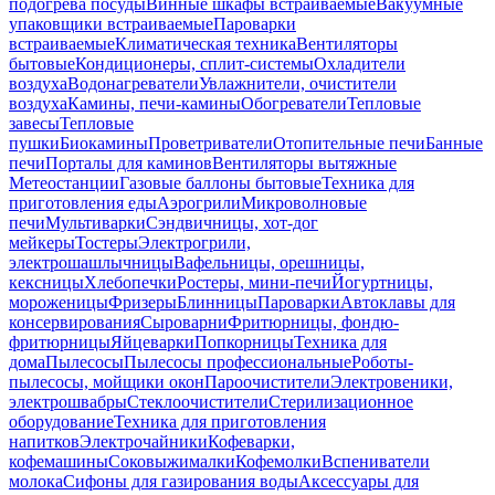
подогрева посуды
Винные шкафы встраиваемые
Вакуумные
упаковщики встраиваемые
Пароварки
встраиваемые
Климатическая техника
Вентиляторы
бытовые
Кондиционеры, сплит-системы
Охладители
воздуха
Водонагреватели
Увлажнители, очистители
воздуха
Камины, печи-камины
Обогреватели
Тепловые
завесы
Тепловые
пушки
Биокамины
Проветриватели
Отопительные печи
Банные
печи
Порталы для каминов
Вентиляторы вытяжные
Метеостанции
Газовые баллоны бытовые
Техника для
приготовления еды
Аэрогрили
Микроволновые
печи
Мультиварки
Сэндвичницы, хот-дог
мейкеры
Тостеры
Электрогрили,
электрошашлычницы
Вафельницы, орешницы,
кексницы
Хлебопечки
Ростеры, мини-печи
Йогуртницы,
мороженицы
Фризеры
Блинницы
Пароварки
Автоклавы для
консервирования
Сыроварни
Фритюрницы, фондю-
фритюрницы
Яйцеварки
Попкорницы
Техника для
дома
Пылесосы
Пылесосы профессиональные
Роботы-
пылесосы, мойщики окон
Пароочистители
Электровеники,
электрошвабры
Стеклоочистители
Стерилизационное
оборудование
Техника для приготовления
напитков
Электрочайники
Кофеварки,
кофемашины
Соковыжималки
Кофемолки
Вспениватели
молока
Сифоны для газирования воды
Аксессуары для