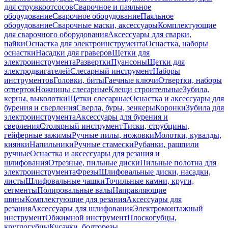
для стружкоотсосов
Сварочное и паяльное
оборудование
Сварочное оборудование
Паяльное
оборудование
Сварочные маски, аксессуары
Комплектующие
для сварочного оборудования
Аксессуары для сварки,
пайки
Оснастка для электроинструмента
Оснастка, наборы
оснастки
Насадки для граверов
Щетки для
электроинструмента
Развертки
Пуансоны
Щетки для
электродвигателей
Слесарный инструмент
Наборы
инструментов
Головки, биты
Гаечные ключи
Отвертки, наборы
отверток
Ножницы слесарные
Клещи строительные
Зубила,
керны, выколотки
Щетки слесарные
Оснастка и аксессуары для
бурения и сверления
Сверла, буры, зенкеры
Коронки
Зубила для
электроинструмента
Аксессуары для бурения и
сверления
Столярный инструмент
Тиски, струбцины,
гейферные зажимы
Ручные пилы, ножовки
Молотки, кувалды,
киянки
Напильники
Ручные стамески
Рубанки, рашпили
ручные
Оснастка и аксессуары для резания и
шлифования
Отрезные, пильные диски
Пильные полотна для
электроинструмента
Фрезы
Шлифовальные диски, насадки,
листы
Шлифовальные чашки
Точильные камни, круги,
сегменты
Полировальные валы
Направляющие
шины
Комплектующие для резания
Аксессуары для
резания
Аксессуары для шлифования
Электромонтажный
инструмент
Обжимной инструмент
Плоскогубцы,
круглогубцы
Кусачки, болторезы,