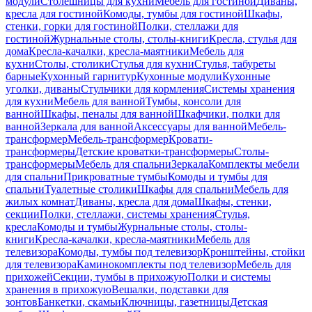
модули
Столешницы для кухни
Мебель для гостиной
Диваны,
кресла для гостиной
Комоды, тумбы для гостиной
Шкафы,
стенки, горки для гостиной
Полки, стеллажи для
гостиной
Журнальные столы, столы-книги
Кресла, стулья для
дома
Кресла-качалки, кресла-маятники
Мебель для
кухни
Столы, столики
Стулья для кухни
Стулья, табуреты
барные
Кухонный гарнитур
Кухонные модули
Кухонные
уголки, диваны
Стульчики для кормления
Системы хранения
для кухни
Мебель для ванной
Тумбы, консоли для
ванной
Шкафы, пеналы для ванной
Шкафчики, полки для
ванной
Зеркала для ванной
Аксессуары для ванной
Мебель-
трансформер
Мебель-трансформер
Кровати-
трансформеры
Детские кроватки-трансформеры
Столы-
трансформеры
Мебель для спальни
Зеркала
Комплекты мебели
для спальни
Прикроватные тумбы
Комоды и тумбы для
спальни
Туалетные столики
Шкафы для спальни
Мебель для
жилых комнат
Диваны, кресла для дома
Шкафы, стенки,
секции
Полки, стеллажи, системы хранения
Стулья,
кресла
Комоды и тумбы
Журнальные столы, столы-
книги
Кресла-качалки, кресла-маятники
Мебель для
телевизора
Комоды, тумбы под телевизор
Кронштейны, стойки
для телевизора
Каминокомплекты под телевизор
Мебель для
прихожей
Секции, тумбы в прихожую
Полки и системы
хранения в прихожую
Вешалки, подставки для
зонтов
Банкетки, скамьи
Ключницы, газетницы
Детская