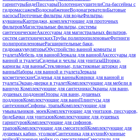
гарнитуры
Биде
Писсуары
Полотенцесушители
Спа-бассейны с
гидромассажем
Водоснабжение
Водонагреватели
Бытовые
насосы
Проточные фильтры для воды
Фильтры-
кувшины
Картриджи, комплектующие для проточных
фильтров
Магистральные фильтры, системы
сантехнические
Аксессуары для магистральных фильтров,
систем сантехнических
Трубы полипропиленовые
Фитинги
полипропиленовые
Расширительные баки,
гидроаккумуляторы
Обустройство ванной комнаты и
туалета
Мебель для ванной
Зеркала для ванной
Аксессуары для
ванной и туалета
Сиденья и чехлы для унитаза
Шторки,
карнизы для ванны
Стеклянные, пластиковые шторки для
ванны
Наборы для ванной и туалета
Зеркала
косметические
Сиденья для ванны
Коврики для ванной и
туалета
Экран-дверки в туалет
Комплектующие для мебели в
ванную
Комплектующие для сантехники
Экраны для ванн,
душевых поддонов
Опоры для ванн, душевых
поддонов
Комплектующие для ванн
Плинтусы для
сантехники
Сифоны, трапы
Комплектующие для
умывальников, моек
Комплектующие для унитазов, писсуаров,
биде
Бачки для унитазов
Комплектующие для душевых
гарнитуров
Комплектующие для сифонов,
трапов
Комплектующие для смесителей
Комплектующие для
душевых кабин, уголков
Сантехника для кухни
Кухонные
мойки
Кухонные мойки со смесителями
Смесители для