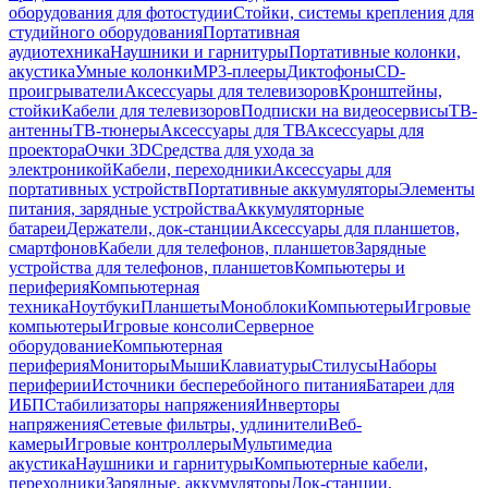
оборудования для фотостудии
Стойки, системы крепления для
студийного оборудования
Портативная
аудиотехника
Наушники и гарнитуры
Портативные колонки,
акустика
Умные колонки
MP3-плееры
Диктофоны
CD-
проигрыватели
Аксессуары для телевизоров
Кронштейны,
стойки
Кабели для телевизоров
Подписки на видеосервисы
ТВ-
антенны
ТВ-тюнеры
Аксессуары для ТВ
Аксессуары для
проектора
Очки 3D
Средства для ухода за
электроникой
Кабели, переходники
Аксессуары для
портативных устройств
Портативные аккумуляторы
Элементы
питания, зарядные устройства
Аккумуляторные
батареи
Держатели, док-станции
Аксессуары для планшетов,
смартфонов
Кабели для телефонов, планшетов
Зарядные
устройства для телефонов, планшетов
Компьютеры и
периферия
Компьютерная
техника
Ноутбуки
Планшеты
Моноблоки
Компьютеры
Игровые
компьютеры
Игровые консоли
Серверное
оборудование
Компьютерная
периферия
Мониторы
Мыши
Клавиатуры
Стилусы
Наборы
периферии
Источники бесперебойного питания
Батареи для
ИБП
Стабилизаторы напряжения
Инверторы
напряжения
Сетевые фильтры, удлинители
Веб-
камеры
Игровые контроллеры
Мультимедиа
акустика
Наушники и гарнитуры
Компьютерные кабели,
переходники
Зарядные, аккумуляторы
Док-станции,