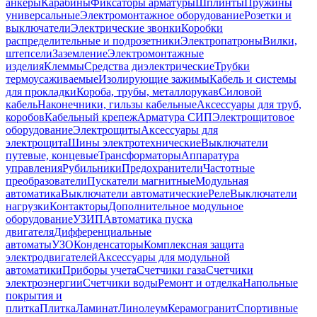
анкеры
Карабины
Фиксаторы арматуры
Шплинты
Пружины
универсальные
Электромонтажное оборудование
Розетки и
выключатели
Электрические звонки
Коробки
распределительные и подрозетники
Электропатроны
Вилки,
штепсели
Заземление
Электромонтажные
изделия
Клеммы
Средства диэлектрические
Трубки
термоусаживаемые
Изолирующие зажимы
Кабель и системы
для прокладки
Короба, трубы, металлорукав
Силовой
кабель
Наконечники, гильзы кабельные
Аксессуары для труб,
коробов
Кабельный крепеж
Арматура СИП
Электрощитовое
оборудование
Электрощиты
Аксессуары для
электрощита
Шины электротехнические
Выключатели
путевые, концевые
Трансформаторы
Аппаратура
управления
Рубильники
Предохранители
Частотные
преобразователи
Пускатели магнитные
Модульная
автоматика
Выключатели автоматические
Реле
Выключатели
нагрузки
Контакторы
Дополнительное модульное
оборудование
УЗИП
Автоматика пуска
двигателя
Дифференциальные
автоматы
УЗО
Конденсаторы
Комплексная защита
электродвигателей
Аксессуары для модульной
автоматики
Приборы учета
Счетчики газа
Счетчики
электроэнергии
Счетчики воды
Ремонт и отделка
Напольные
покрытия и
плитка
Плитка
Ламинат
Линолеум
Керамогранит
Спортивные