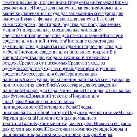
газетницы
Свечи, подсвечники
Предметы интерьера
Ширмы
декоративные
Посуда для выпечки, запекания
Формы для
выпечки, запекания
Посуда для запекания
Аксессуары для
выпечки
Бумага, фольга, рукава для выпечки
Бытовая
химия
Средства для стирки
Средства для посудомоечных
машин
Универсальные, специальные чистящие
средства
Чистящие средства для стекол и зеркал
Чистящие
средства для ванной и туалета
Чистящие средства для
кухни
Средства для мытья посуды
Чистящие средства для
мебели
Чистящие средства для напольных покрытий и
ковров
Средства для ухода за техникой
Освежители
воздуха
Средства от насекомых
Средства ухода за
одеждой
Средства ухода за обувью
Дезинфицирующие
средства
Аксессуары для бара
Сервировка для
напитков
Аксессуары для хранения напитков
Аксессуары для
приготовления коктейлей
Аксессуары для охлаждения
напитков
Наборы для бара, мини-бары
Штопоры, открывалки
для бутылок
Домашний текстиль
Подушки для
сна
Одеяла
Комплекты постельных
принадлежностей
Постельное белье
Пледы,
покрывала
Полотенца
Скатерти
Подушки декоративные
Маски,
беруши для сна
Наполнители для домашнего
текстиля
Ткани
Кухонные ножи, аксессуары
Ножи
Аксессуары
для кухонных ножей
Ножеточки и комплектующие
Ковры и
напольные покрытия
Ковры, циновки, шкуры
Ковры,