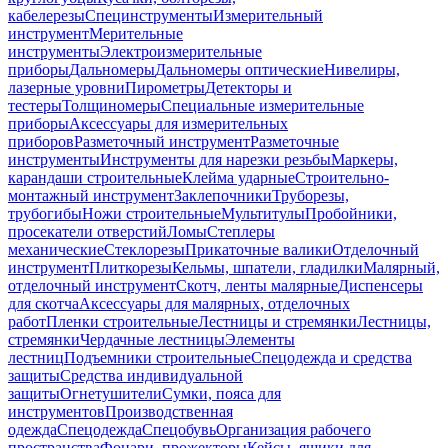
кабелерезы
Специнструменты
Измерительный
инструмент
Мерительные
инструменты
Электроизмерительные
приборы
Дальномеры
Дальномеры оптические
Нивелиры,
лазерные уровни
Пирометры
Детекторы и
тестеры
Толщиномеры
Специальные измерительные
приборы
Аксессуары для измерительных
приборов
Разметочный инструмент
Разметочные
инструменты
Инструменты для нарезки резьбы
Маркеры,
карандаши строительные
Клейма ударные
Строительно-
монтажный инструмент
Заклепочники
Труборезы,
трубогибы
Ножи строительные
Мультитулы
Пробойники,
просекатели отверстий
Ломы
Степлеры
механические
Стеклорезы
Прикаточные валики
Отделочный
инструмент
Плиткорезы
Кельмы, шпатели, гладилки
Малярный,
отделочный инструмент
Скотч, ленты малярные
Диспенсеры
для скотча
Аксессуары для малярных, отделочных
работ
Пленки строительные
Лестницы и стремянки
Лестницы,
стремянки
Чердачные лестницы
Элементы
лестниц
Подъемники строительные
Спецодежда и средства
защиты
Средства индивидуальной
защиты
Огнетушители
Сумки, пояса для
инструментов
Производственная
одежда
Спецодежда
Спецобувь
Организация рабочего
пространства
Фонари, прожекторы
Кейсы, ящики для