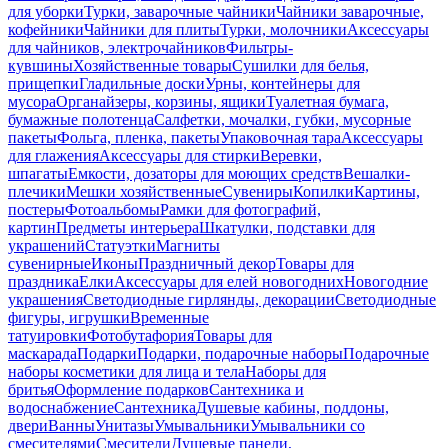
для уборки
Турки, заварочные чайники
Чайники заварочные,
кофейники
Чайники для плиты
Турки, молочники
Аксессуары
для чайников, электрочайников
Фильтры-
кувшины
Хозяйственные товары
Сушилки для белья,
прищепки
Гладильные доски
Урны, контейнеры для
мусора
Органайзеры, корзины, ящики
Туалетная бумага,
бумажные полотенца
Салфетки, мочалки, губки, мусорные
пакеты
Фольга, пленка, пакеты
Упаковочная тара
Аксессуары
для глажения
Аксессуары для стирки
Веревки,
шпагаты
Емкости, дозаторы для моющих средств
Вешалки-
плечики
Мешки хозяйственные
Сувениры
Копилки
Картины,
постеры
Фотоальбомы
Рамки для фотографий,
картин
Предметы интерьера
Шкатулки, подставки для
украшений
Статуэтки
Магниты
сувенирные
Иконы
Праздничный декор
Товары для
праздника
Елки
Аксессуары для елей новогодних
Новогодние
украшения
Светодиодные гирлянды, декорации
Светодиодные
фигуры, игрушки
Временные
татуировки
Фотобутафория
Товары для
маскарада
Подарки
Подарки, подарочные наборы
Подарочные
наборы косметики для лица и тела
Наборы для
бритья
Оформление подарков
Сантехника и
водоснабжение
Сантехника
Душевые кабины, поддоны,
двери
Ванны
Унитазы
Умывальники
Умывальники со
смесителями
Смесители
Душевые панели,