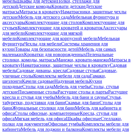
мебель
Шкафы для детской
Полки, стеллажи для
детской
Детские комоды
Кровати детские
Детские
матрасы
Матрасы в кроватку
Наматрасники, защитные чехлы
детские
Мебель для детского сада
Мебельная фурнитура и
аксессуары
Комплектующие для столов
Комплектующие для
стульев
Комплектующие для кроватей и кроваток
Аксессуары
для мебели
Комплектующие для мягкой
мебели
Комплектующие для корпусной мебели
Мебельная
фурнитура
Чехлы для мебели
Системы хранения для
кухни
Товары для безопасности детей
Мебель для самых
маленьких
Кроватки для новорожденных
Пеленальные
столики, комоды, матрасы
Манежи, кровати-манежи
Матрасы в
кроватку
Наматрасники, защитные чехлы в кроватку
Садовая
мебель
Садовые диваны, кресла
Садовые стулья
Садовые,
уличные столы
Комплекты мебели для сада
Гамаки,
шезлонги
Качели садовые
Надувная мебель
Кухни
походные
Столы для сада
Мебель для учебы
Столы, стулья
детские
Письменные столы
Растущие столы и парты
Растущие
кресла и стулья для учебы
Мебель для бани и сауны
Стулья,
табуретки, подставки для бани
Скамьи для бани
Столы для
бани
Журнальные столики для бани
Мебель для кабинета и
офиса
Столы офисные, компьютерные
Кресла, стулья для
офиса
Мягкая мебель для офиса
Шкафы офисные
Стеллажи,
полки для документов
Офисные тумбы
Комплекты мебели для
кабинета
Мебель для лоджии и балкона
Комплекты мебели для