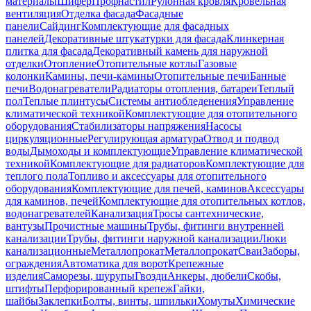
материалы
Шифер
Профнастил
Рулонная кровля
Кровельная
вентиляция
Отделка фасада
Фасадные
панели
Сайдинг
Комплектующие для фасадных
панелей
Декоративные штукатурки для фасада
Клинкерная
плитка для фасада
Декоративный камень для наружной
отделки
Отопление
Отопительные котлы
Газовые
колонки
Камины, печи-камины
Отопительные печи
Банные
печи
Водонагреватели
Радиаторы отопления, батареи
Теплый
пол
Теплые плинтусы
Системы антиобледенения
Управление
климатической техникой
Комплектующие для отопительного
оборудования
Стабилизаторы напряжения
Насосы
циркуляционные
Регулирующая арматура
Отвод и подвод
воды
Дымоходы и комплектующие
Управление климатической
техникой
Комплектующие для радиаторов
Комплектующие для
теплого пола
Топливо и аксессуары для отопительного
оборудования
Комплектующие для печей, каминов
Аксессуары
для каминов, печей
Комплектующие для отопительных котлов,
водонагревателей
Канализация
Тросы сантехнические,
вантузы
Прочистные машины
Трубы, фитинги внутренней
канализации
Трубы, фитинги наружной канализации
Люки
канализационные
Металлопрокат
Металлопрокат
Сваи
Заборы,
ограждения
Автоматика для ворот
Крепежные
изделия
Саморезы, шурупы
Гвозди
Анкеры, дюбели
Скобы,
штифты
Перфорированный крепеж
Гайки,
шайбы
Заклепки
Болты, винты, шпильки
Хомуты
Химические