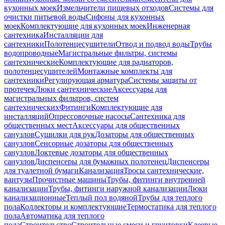
кухонных моек
Измельчители пищевых отходов
Системы для
очистки питьевой воды
Сифоны для кухонных
моек
Комплектующие для кухонных моек
Инженерная
сантехника
Инсталляции для
сантехники
Полотенцесушители
Отвод и подвод воды
Трубы
водопроводные
Магистральные фильтры, системы
сантехнические
Комплектующие для радиаторов,
полотенцесушителей
Монтажные комплекты для
сантехники
Регулирующая арматура
Системы защиты от
протечек
Люки сантехнические
Аксессуары для
магистральных фильтров, систем
сантехнических
Фитинги
Комплектующие для
инсталляций
Опрессовочные насосы
Сантехника для
общественных мест
Аксессуары для общественных
санузлов
Сушилки для рук
Дозаторы для общественных
санузлов
Сенсорные дозаторы для общественных
санузлов
Локтевые дозаторы для общественных
санузлов
Диспенсеры для бумажных полотенец
Диспенсеры
для туалетной бумаги
Канализация
Тросы сантехнические,
вантузы
Прочистные машины
Трубы, фитинги внутренней
канализации
Трубы, фитинги наружной канализации
Люки
канализационные
Теплый пол водяной
Трубы для теплого
пола
Коллекторы и комплектующие
Термостатика для теплого
пола
Автоматика для теплого
пола
Строительство
Строительные смеси и грунтовки
Клеевые