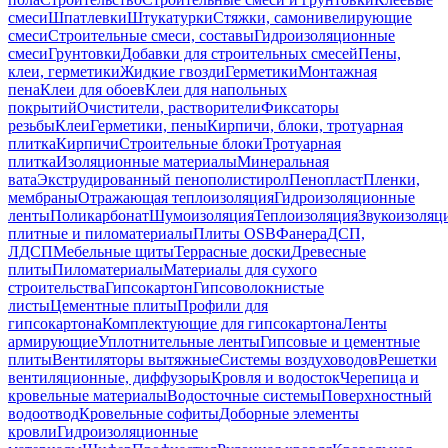
смеси
Шпатлевки
Штукатурки
Стяжки, самонивелирующие
смеси
Строительные смеси, составы
Гидроизоляционные
смеси
Грунтовки
Добавки для строительных смесей
Пены,
клеи, герметики
Жидкие гвозди
Герметики
Монтажная
пена
Клеи для обоев
Клеи для напольных
покрытий
Очистители, растворители
Фиксаторы
резьбы
Клеи
Герметики, пены
Кирпичи, блоки, тротуарная
плитка
Кирпичи
Строительные блоки
Тротуарная
плитка
Изоляционные материалы
Минеральная
вата
Экструдированный пенополистирол
Пенопласт
Пленки,
мембраны
Отражающая теплоизоляция
Гидроизоляционные
ленты
Поликарбонат
Шумоизоляция
Теплоизоляция
Звукоизоляц
плитные и пиломатериалы
Плиты OSB
Фанера
ДСП,
ЛДСП
Мебельные щиты
Террасные доски
Древесные
плиты
Пиломатериалы
Материалы для сухого
строительства
Гипсокартон
Гипсоволокнистые
листы
Цементные плиты
Профили для
гипсокартона
Комплектующие для гипсокартона
Ленты
армирующие
Уплотнительные ленты
Гипсовые и цементные
плиты
Вентиляторы вытяжные
Системы воздуховодов
Решетки
вентиляционные, диффузоры
Кровля и водосток
Черепица и
кровельные материалы
Водосточные системы
Поверхностный
водоотвод
Кровельные софиты
Доборные элементы
кровли
Гидроизоляционные