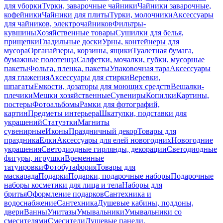
для уборки
Турки, заварочные чайники
Чайники заварочные,
кофейники
Чайники для плиты
Турки, молочники
Аксессуары
для чайников, электрочайников
Фильтры-
кувшины
Хозяйственные товары
Сушилки для белья,
прищепки
Гладильные доски
Урны, контейнеры для
мусора
Органайзеры, корзины, ящики
Туалетная бумага,
бумажные полотенца
Салфетки, мочалки, губки, мусорные
пакеты
Фольга, пленка, пакеты
Упаковочная тара
Аксессуары
для глажения
Аксессуары для стирки
Веревки,
шпагаты
Емкости, дозаторы для моющих средств
Вешалки-
плечики
Мешки хозяйственные
Сувениры
Копилки
Картины,
постеры
Фотоальбомы
Рамки для фотографий,
картин
Предметы интерьера
Шкатулки, подставки для
украшений
Статуэтки
Магниты
сувенирные
Иконы
Праздничный декор
Товары для
праздника
Елки
Аксессуары для елей новогодних
Новогодние
украшения
Светодиодные гирлянды, декорации
Светодиодные
фигуры, игрушки
Временные
татуировки
Фотобутафория
Товары для
маскарада
Подарки
Подарки, подарочные наборы
Подарочные
наборы косметики для лица и тела
Наборы для
бритья
Оформление подарков
Сантехника и
водоснабжение
Сантехника
Душевые кабины, поддоны,
двери
Ванны
Унитазы
Умывальники
Умывальники со
смесителями
Смесители
Душевые панели,