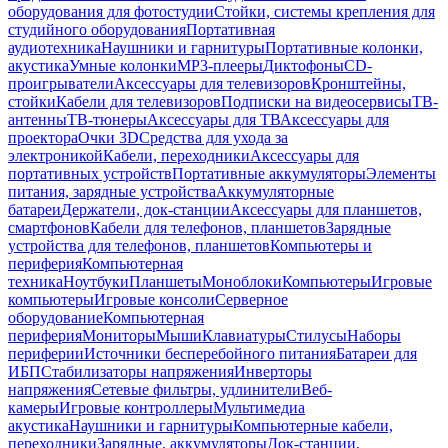
оборудования для фотостудии
Стойки, системы крепления для
студийного оборудования
Портативная
аудиотехника
Наушники и гарнитуры
Портативные колонки,
акустика
Умные колонки
MP3-плееры
Диктофоны
CD-
проигрыватели
Аксессуары для телевизоров
Кронштейны,
стойки
Кабели для телевизоров
Подписки на видеосервисы
ТВ-
антенны
ТВ-тюнеры
Аксессуары для ТВ
Аксессуары для
проектора
Очки 3D
Средства для ухода за
электроникой
Кабели, переходники
Аксессуары для
портативных устройств
Портативные аккумуляторы
Элементы
питания, зарядные устройства
Аккумуляторные
батареи
Держатели, док-станции
Аксессуары для планшетов,
смартфонов
Кабели для телефонов, планшетов
Зарядные
устройства для телефонов, планшетов
Компьютеры и
периферия
Компьютерная
техника
Ноутбуки
Планшеты
Моноблоки
Компьютеры
Игровые
компьютеры
Игровые консоли
Серверное
оборудование
Компьютерная
периферия
Мониторы
Мыши
Клавиатуры
Стилусы
Наборы
периферии
Источники бесперебойного питания
Батареи для
ИБП
Стабилизаторы напряжения
Инверторы
напряжения
Сетевые фильтры, удлинители
Веб-
камеры
Игровые контроллеры
Мультимедиа
акустика
Наушники и гарнитуры
Компьютерные кабели,
переходники
Зарядные, аккумуляторы
Док-станции,