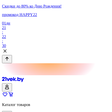
Скидки до 80% ко Дню Рождения!
промокод HAPPY22
01
дн
21
:
22
:
30
Каталог товаров