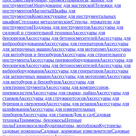
инструментов
Оборудование для мастерской
Тележки для
инструментов
Магниты
Шкафы для
инструментов
Комплектующие для инструментальных
шкафов
Стеллажи металлические
Стенды, держатели для
инструментов
Поддоны для инструментов
Аксессуары для
силовой и строительной техники
Аксессуары для
бензорезов
Аксессуары для бетоносмесителей
Аксессуары для
виброоборудования
Аксессуары для генераторов
Аксессуары
для затирочных машин
Аксессуары для мотопомп
Аксессуары
для мотобуров и бензобуров
Аксессуары для строительного
инструмента
Аксессуары пневмооборудования
Аксессуары для
бензорезов
Аксессуары для бетоносмесителей
Аксессуары для
виброоборудования
Аксессуары для генераторов
Аксессуары
для затирочных машин
Аксессуары для мотопомп
Аксессуары
для мотобуров и бензобуров
Аксессуары для
электроинструмента
Аксессуары для компрессоров,
пневмосистем
Аксессуары для сварки, пайки
Аксессуары для
станков
Аксессуары для стружкоотсосов
Аксессуары для
бурения и сверления
Аксессуары для резания
Аксессуары для
шлифования
Аксессуары для измерительных
приборов
Аксессуары для станков
Дом и сад
Садовая
техника
Триммеры, бензокосы
Цепные
пилы
Газонокосилки
Культиваторы, мотоблоки
Кусторезы,
садовые ножницы
Садовые, кормовые измельчители
Садовые