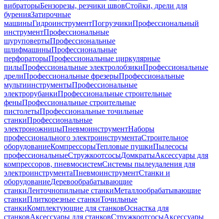
вибраторы
Бензорезы, резчики швов
Стойки, дрели для
бурения
Затирочные
машины
Гидроинструмент
Погрузчики
Профессиональный
инструмент
Профессиональные
шуруповерты
Профессиональные
шлифмашины
Профессиональные
перфораторы
Профессиональные циркулярные
пилы
Профессиональные электролобзики
Профессиональные
дрели
Профессиональные фрезеры
Профессиональные
мультиинструменты
Профессиональные
электрорубанки
Профессиональные строительные
фены
Профессиональные строительные
пистолеты
Профессиональные точильные
станки
Профессиональные
электроножницы
Пневмоинструмент
Наборы
профессионального электроинструмента
Строительное
оборудование
Компрессоры
Тепловые пушки
Пылесосы
профессиональные
Стружкоотсосы
Домкраты
Аксессуары для
компрессоров, пневмосистем
Системы пылеудаления для
электроинструмента
Пневмоинструмент
Станки и
оборудование
Деревообрабатывающие
станки
Ленточнопильные станки
Металлообрабатывающие
станки
Плиткорезные станки
Точильные
станки
Комплектующие для станков
Оснастка для
станков
Аксессуары для станков
Стружкоотсосы
Аксессуары