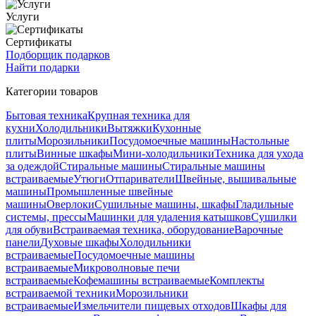
Услуги
Сертификаты
Подборщик подарков
Найти подарки
Категории товаров
Бытовая техника
Крупная техника для
кухни
Холодильники
Вытяжки
Кухонные
плиты
Морозильники
Посудомоечные машины
Настольные
плиты
Винные шкафы
Мини-холодильники
Техника для ухода
за одеждой
Стиральные машины
Стиральные машины
встраиваемые
Утюги
Отпариватели
Швейные, вышивальные
машины
Промышленные швейные
машины
Оверлоки
Сушильные машины, шкафы
Гладильные
системы, прессы
Машинки для удаления катышков
Сушилки
для обуви
Встраиваемая техника, оборудование
Варочные
панели
Духовые шкафы
Холодильники
встраиваемые
Посудомоечные машины
встраиваемые
Микроволновые печи
встраиваемые
Кофемашины встраиваемые
Комплекты
встраиваемой техники
Морозильники
встраиваемые
Измельчители пищевых отходов
Шкафы для