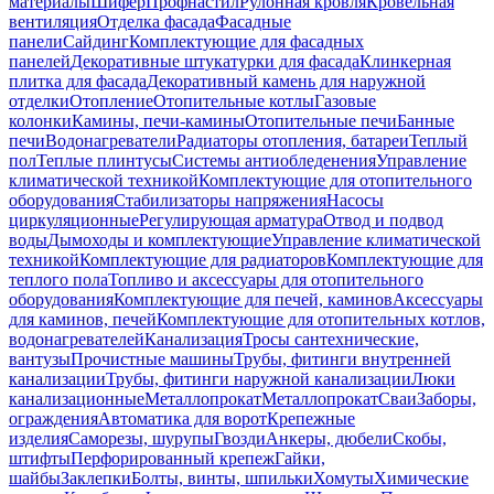
материалы
Шифер
Профнастил
Рулонная кровля
Кровельная
вентиляция
Отделка фасада
Фасадные
панели
Сайдинг
Комплектующие для фасадных
панелей
Декоративные штукатурки для фасада
Клинкерная
плитка для фасада
Декоративный камень для наружной
отделки
Отопление
Отопительные котлы
Газовые
колонки
Камины, печи-камины
Отопительные печи
Банные
печи
Водонагреватели
Радиаторы отопления, батареи
Теплый
пол
Теплые плинтусы
Системы антиобледенения
Управление
климатической техникой
Комплектующие для отопительного
оборудования
Стабилизаторы напряжения
Насосы
циркуляционные
Регулирующая арматура
Отвод и подвод
воды
Дымоходы и комплектующие
Управление климатической
техникой
Комплектующие для радиаторов
Комплектующие для
теплого пола
Топливо и аксессуары для отопительного
оборудования
Комплектующие для печей, каминов
Аксессуары
для каминов, печей
Комплектующие для отопительных котлов,
водонагревателей
Канализация
Тросы сантехнические,
вантузы
Прочистные машины
Трубы, фитинги внутренней
канализации
Трубы, фитинги наружной канализации
Люки
канализационные
Металлопрокат
Металлопрокат
Сваи
Заборы,
ограждения
Автоматика для ворот
Крепежные
изделия
Саморезы, шурупы
Гвозди
Анкеры, дюбели
Скобы,
штифты
Перфорированный крепеж
Гайки,
шайбы
Заклепки
Болты, винты, шпильки
Хомуты
Химические