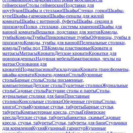
геймерские
Столы геймерские
Подставки для
ноутбуков
Шкафы и стеллажи
Шкафы
Стенки, горки
Шкафы-
купе
Шкафы-гармошки
Шкафы-пеналы для жилой
комнаты
Шкафы с витриной, буфеты
Шкафы, секции в
прихожую
Полки, стеллажи, системы хранения
Шкафы для
ванной комнаты
Вешалки, подставки для зонтов
Комоды,
тумбы
Комоды
Тумбы
Прикроватные тумбы
Обувницы, тумбы в
прихожую
Комоды, тумбы для ванной
Пеленальные столики,
комоды
Тумбы под ТВ
Комоды пластиковые
Кровати и
матрасы
Матрасы
Кровати
Детские кровати
Кроватки для
новорожденных
Надувная мебель
Наматрасники, чехлы на
матрас
Основания для
кроватей
Подматрасники
Раскладушки
Кровати-трансформеры,
шкафы-кровати
Кровати-домики
Столы
Кухонные
столы
Барные столы
Столы письменные,
компьютерные
Детские столы
Туалетные столики
Журнальные
столы
Садовые столы
Растущие столы и парты
Столы,
журнальные столики для бани
Приставные
столики
Консольные столики
Обеденные группы
Столы-
книги
Стулья
Кухонные стулья, табуреты
Барные стулья,
табуреты
Компьютерные кресла, стулья
Геймерские
кресла
Детские стулья, табуреты
Банкетки, скамьи
Садовые
кресла, стулья, табуреты
Стулья, табуреты для бани
Стульчики
для кормления
Кухня
Кухонный гарнитур
Кухонные