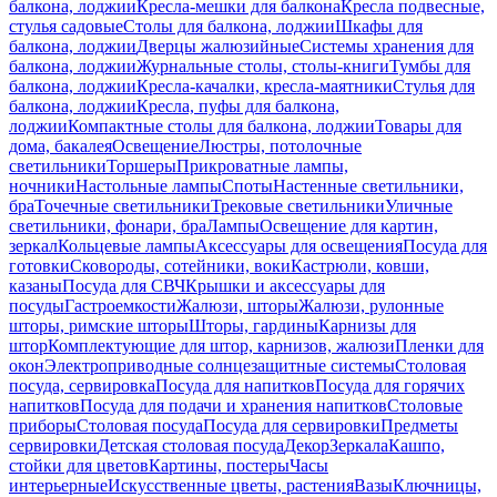
балкона, лоджии
Кресла-мешки для балкона
Кресла подвесные,
стулья садовые
Столы для балкона, лоджии
Шкафы для
балкона, лоджии
Дверцы жалюзийные
Системы хранения для
балкона, лоджии
Журнальные столы, столы-книги
Тумбы для
балкона, лоджии
Кресла-качалки, кресла-маятники
Стулья для
балкона, лоджии
Кресла, пуфы для балкона,
лоджии
Компактные столы для балкона, лоджии
Товары для
дома, бакалея
Освещение
Люстры, потолочные
светильники
Торшеры
Прикроватные лампы,
ночники
Настольные лампы
Споты
Настенные светильники,
бра
Точечные светильники
Трековые светильники
Уличные
светильники, фонари, бра
Лампы
Освещение для картин,
зеркал
Кольцевые лампы
Аксессуары для освещения
Посуда для
готовки
Сковороды, сотейники, воки
Кастрюли, ковши,
казаны
Посуда для СВЧ
Крышки и аксессуары для
посуды
Гастроемкости
Жалюзи, шторы
Жалюзи, рулонные
шторы, римские шторы
Шторы, гардины
Карнизы для
штор
Комплектующие для штор, карнизов, жалюзи
Пленки для
окон
Электроприводные солнцезащитные системы
Столовая
посуда, сервировка
Посуда для напитков
Посуда для горячих
напитков
Посуда для подачи и хранения напитков
Столовые
приборы
Столовая посуда
Посуда для сервировки
Предметы
сервировки
Детская столовая посуда
Декор
Зеркала
Кашпо,
стойки для цветов
Картины, постеры
Часы
интерьерные
Искусственные цветы, растения
Вазы
Ключницы,