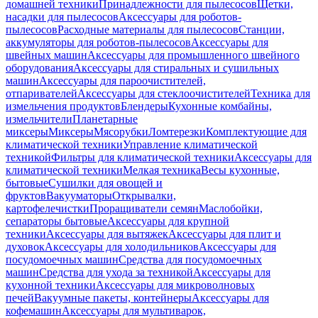
домашней техники
Принадлежности для пылесосов
Щетки,
насадки для пылесосов
Аксессуары для роботов-
пылесосов
Расходные материалы для пылесосов
Станции,
аккумуляторы для роботов-пылесосов
Аксессуары для
швейных машин
Аксессуары для промышленного швейного
оборудования
Аксессуары для стиральных и сушильных
машин
Аксессуары для пароочистителей,
отпаривателей
Аксессуары для стеклоочистителей
Техника для
измельчения продуктов
Блендеры
Кухонные комбайны,
измельчители
Планетарные
миксеры
Миксеры
Мясорубки
Ломтерезки
Комплектующие для
климатической техники
Управление климатической
техникой
Фильтры для климатической техники
Аксессуары для
климатической техники
Мелкая техника
Весы кухонные,
бытовые
Сушилки для овощей и
фруктов
Вакууматоры
Открывалки,
картофелечистки
Проращиватели семян
Маслобойки,
сепараторы бытовые
Аксессуары для крупной
техники
Аксессуары для вытяжек
Аксессуары для плит и
духовок
Аксессуары для холодильников
Аксессуары для
посудомоечных машин
Средства для посудомоечных
машин
Средства для ухода за техникой
Аксессуары для
кухонной техники
Аксессуары для микроволновых
печей
Вакуумные пакеты, контейнеры
Аксессуары для
кофемашин
Аксессуары для мультиварок,