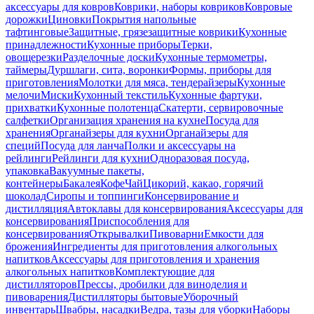
аксессуары для ковров
Коврики, наборы ковриков
Ковровые
дорожки
Циновки
Покрытия напольные
тафтинговые
Защитные, грязезащитные коврики
Кухонные
принадлежности
Кухонные приборы
Терки,
овощерезки
Разделочные доски
Кухонные термометры,
таймеры
Дуршлаги, сита, воронки
Формы, приборы для
приготовления
Молотки для мяса, тендерайзеры
Кухонные
мелочи
Миски
Кухонный текстиль
Кухонные фартуки,
прихватки
Кухонные полотенца
Скатерти, сервировочные
салфетки
Организация хранения на кухне
Посуда для
хранения
Органайзеры для кухни
Органайзеры для
специй
Посуда для ланча
Полки и аксессуары на
рейлинги
Рейлинги для кухни
Одноразовая посуда,
упаковка
Вакуумные пакеты,
контейнеры
Бакалея
Кофе
Чай
Цикорий, какао, горячий
шоколад
Сиропы и топпинги
Консервирование и
дистилляция
Автоклавы для консервирования
Аксессуары для
консервирования
Приспособления для
консервирования
Открывалки
Пивоварни
Емкости для
брожения
Ингредиенты для приготовления алкогольных
напитков
Аксессуары для приготовления и хранения
алкогольных напитков
Комплектующие для
дистилляторов
Прессы, дробилки для виноделия и
пивоварения
Дистилляторы бытовые
Уборочный
инвентарь
Швабры, насадки
Ведра, тазы для уборки
Наборы