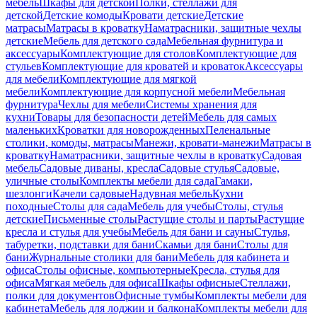
мебель
Шкафы для детской
Полки, стеллажи для
детской
Детские комоды
Кровати детские
Детские
матрасы
Матрасы в кроватку
Наматрасники, защитные чехлы
детские
Мебель для детского сада
Мебельная фурнитура и
аксессуары
Комплектующие для столов
Комплектующие для
стульев
Комплектующие для кроватей и кроваток
Аксессуары
для мебели
Комплектующие для мягкой
мебели
Комплектующие для корпусной мебели
Мебельная
фурнитура
Чехлы для мебели
Системы хранения для
кухни
Товары для безопасности детей
Мебель для самых
маленьких
Кроватки для новорожденных
Пеленальные
столики, комоды, матрасы
Манежи, кровати-манежи
Матрасы в
кроватку
Наматрасники, защитные чехлы в кроватку
Садовая
мебель
Садовые диваны, кресла
Садовые стулья
Садовые,
уличные столы
Комплекты мебели для сада
Гамаки,
шезлонги
Качели садовые
Надувная мебель
Кухни
походные
Столы для сада
Мебель для учебы
Столы, стулья
детские
Письменные столы
Растущие столы и парты
Растущие
кресла и стулья для учебы
Мебель для бани и сауны
Стулья,
табуретки, подставки для бани
Скамьи для бани
Столы для
бани
Журнальные столики для бани
Мебель для кабинета и
офиса
Столы офисные, компьютерные
Кресла, стулья для
офиса
Мягкая мебель для офиса
Шкафы офисные
Стеллажи,
полки для документов
Офисные тумбы
Комплекты мебели для
кабинета
Мебель для лоджии и балкона
Комплекты мебели для