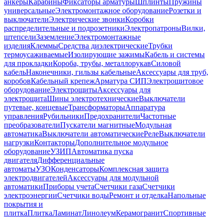
анкеры
Карабины
Фиксаторы арматуры
Шплинты
Пружины
универсальные
Электромонтажное оборудование
Розетки и
выключатели
Электрические звонки
Коробки
распределительные и подрозетники
Электропатроны
Вилки,
штепсели
Заземление
Электромонтажные
изделия
Клеммы
Средства диэлектрические
Трубки
термоусаживаемые
Изолирующие зажимы
Кабель и системы
для прокладки
Короба, трубы, металлорукав
Силовой
кабель
Наконечники, гильзы кабельные
Аксессуары для труб,
коробов
Кабельный крепеж
Арматура СИП
Электрощитовое
оборудование
Электрощиты
Аксессуары для
электрощита
Шины электротехнические
Выключатели
путевые, концевые
Трансформаторы
Аппаратура
управления
Рубильники
Предохранители
Частотные
преобразователи
Пускатели магнитные
Модульная
автоматика
Выключатели автоматические
Реле
Выключатели
нагрузки
Контакторы
Дополнительное модульное
оборудование
УЗИП
Автоматика пуска
двигателя
Дифференциальные
автоматы
УЗО
Конденсаторы
Комплексная защита
электродвигателей
Аксессуары для модульной
автоматики
Приборы учета
Счетчики газа
Счетчики
электроэнергии
Счетчики воды
Ремонт и отделка
Напольные
покрытия и
плитка
Плитка
Ламинат
Линолеум
Керамогранит
Спортивные