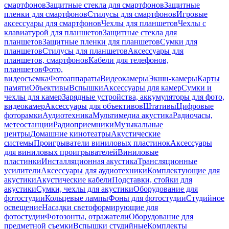
смартфонов
Защитные стекла для смартфонов
Защитные
пленки для смартфонов
Стилусы для смартфонов
Игровые
аксессуары для смартфонов
Чехлы для планшетов
Чехлы с
клавиатурой для планшетов
Защитные стекла для
планшетов
Защитные пленки для планшетов
Сумки для
планшетов
Стилусы для планшетов
Аксессуары для
планшетов, смартфонов
Кабели для телефонов,
планшетов
Фото,
видеосъемка
Фотоаппараты
Видеокамеры
Экшн-камеры
Карты
памяти
Объективы
Вспышки
Аксессуары для камер
Сумки и
чехлы для камер
Зарядные устройства, аккумуляторы для фото,
видеокамер
Аксессуары для объективов
Штативы
Цифровые
фоторамки
Аудиотехника
Мультимедиа акустика
Радиочасы,
метеостанции
Радиоприемники
Музыкальные
центры
Домашние кинотеатры
Акустические
системы
Проигрыватели виниловых пластинок
Аксессуары
для виниловых проигрывателей
Виниловые
пластинки
Инсталляционная акустика
Трансляционные
усилители
Аксессуары для аудиотехники
Комплектующие для
акустики
Акустические кабели
Подставки, стойки для
акустики
Сумки, чехлы для акустики
Оборудование для
фотостудии
Кольцевые лампы
Фоны для фотостудии
Студийное
освещение
Насадки светоформирующие для
фотостудии
Фотозонты, отражатели
Оборудование для
предметной съемки
Вспышки студийные
Комплекты