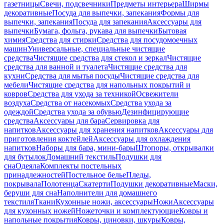
газетницы
Свечи, подсвечники
Предметы интерьера
Ширмы
декоративные
Посуда для выпечки, запекания
Формы для
выпечки, запекания
Посуда для запекания
Аксессуары для
выпечки
Бумага, фольга, рукава для выпечки
Бытовая
химия
Средства для стирки
Средства для посудомоечных
машин
Универсальные, специальные чистящие
средства
Чистящие средства для стекол и зеркал
Чистящие
средства для ванной и туалета
Чистящие средства для
кухни
Средства для мытья посуды
Чистящие средства для
мебели
Чистящие средства для напольных покрытий и
ковров
Средства для ухода за техникой
Освежители
воздуха
Средства от насекомых
Средства ухода за
одеждой
Средства ухода за обувью
Дезинфицирующие
средства
Аксессуары для бара
Сервировка для
напитков
Аксессуары для хранения напитков
Аксессуары для
приготовления коктейлей
Аксессуары для охлаждения
напитков
Наборы для бара, мини-бары
Штопоры, открывалки
для бутылок
Домашний текстиль
Подушки для
сна
Одеяла
Комплекты постельных
принадлежностей
Постельное белье
Пледы,
покрывала
Полотенца
Скатерти
Подушки декоративные
Маски,
беруши для сна
Наполнители для домашнего
текстиля
Ткани
Кухонные ножи, аксессуары
Ножи
Аксессуары
для кухонных ножей
Ножеточки и комплектующие
Ковры и
напольные покрытия
Ковры, циновки, шкуры
Ковры,