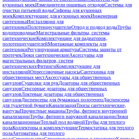
кухонных моек
Измельчители пищевых отходов
Системы для
очистки питьевой воды
Сифоны для кухонных
моек
Комплектующие для кухонных моек
Инженерная
сантехника
Инсталляции для
сантехники
Полотенцесушители
Отвод и подвод воды
Трубы
водопроводные
Магистральные фильтры, системы
сантехнические
Комплектующие для радиаторов,
полотенцесушителей
Монтажные комплекты для
сантехники
Регулирующая арматура
Системы защиты от
протечек
Люки сантехнические
Аксессуары для
магистральных фильтров, систем
сантехнических
Фитинги
Комплектующие для
инсталляций
Опрессовочные насосы
Сантехника для
общественных мест
Аксессуары для общественных
санузлов
Сушилки для рук
Дозаторы для общественных
санузлов
Сенсорные дозаторы для общественных
санузлов
Локтевые дозаторы для общественных
санузлов
Диспенсеры для бумажных полотенец
Диспенсеры
для туалетной бумаги
Канализация
Тросы сантехнические,
вантузы
Прочистные машины
Трубы, фитинги внутренней
канализации
Трубы, фитинги наружной канализации
Люки
канализационные
Теплый пол водяной
Трубы для теплого
пола
Коллекторы и комплектующие
Термостатика для теплого
пола
Автоматика для теплого
пола
Строительство
Строительные смеси и грунтовки
Клеевые