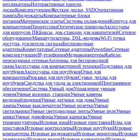
репликаторы
Интерактивные панели,
доски
Комплектующие
Жесткие диски, SSD
Оперативная
память
Видеокарты
Компьютерные блоки
питания
Материнские платы
Системы охлаждения
Корпуса для
компьютеров
Процессоры
Оптические приводы
Аксессуары
для корпусов ПК
Боксы, док-станции для накопителей
Сетевое
оборудование
Маршрутизаторы, DSL-модемы
Wi-Fi точки
доступа, усилители сигнала
Беспроводные
адаптеры
Коммутаторы
Сетевые адаптеры
Powerline
Сетевые
комплектующие
IP-телефония
Медиаконвертеры
Кабели,
переходники сетевые
Антенны для беспроводной
связи
Аксессуары для компьютерной техники
Подставки для
ноутбуков
Аксессуары для ноутбуков
Очки для
компьютера
Рюкзаки для ноутбуков
Сумки, чехлы для
ноутбуков
Средства для ухода за электроникой
Программное
обеспечение
Система Умный дом
Управление умным
домом
Умные колонки, станции
Умные камеры
видеонаблюдения
Умные датчики для дома
Умные
лампы
Умные выключатели
Умные розетки
Умные
светильники
Умные светодиодные ленты
Умные реле
Умные
замки
Умные домофоны
Умные карнизы
Умные
терморегуляторы
Игровая зона
Игровые приставки
Игры для
приставок
Игровые контроллеры
Игровые ноутбуки
Игровые
компьютеры
Игровые видеокарты
Игровые мониторы
Игровые
телевизоры
Игровые мыши
Игровые клавиатуры
Игровые