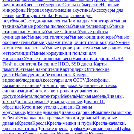
наушники
Кресла геймерские
Столы геймерские
Игровые
микрофоны
Игровая мультимедиа акустика
Аксессуары для
геймеров
Фигурки Funko Pop
Подставки для
ноутбуков
Светодиодные ленты
Лампы для мониторов
Умная
техника
Умные роботы-пылесосы
Умные телевизоры
Умные
стиральные машины
Умные чайники
Умные роботы
кулинарные
Умные вентиляторы
Умные кондиционеры
Умные
обогреватели
Умные увлажнители, очистители воздуха
Умные
отопительные котлы
Умные проветриватели
Умные радиочасы,
метеостанции
Умные кормушки и поилки для
животных
Умные напольные весы
Накопители данных
USB
Flash накопители
Внешние HDD, SSD диски
Карты
памяти
Сетевые накопители
Картридеры
Оптические
диски
Наблюдение и безопасность
Камеры
видеонаблюдения
Аксессуары для CCTV
Домофоны,
вызывные панели
Датчики для дома
Охранные системы,
сигнализации
Системы контроля и управления
доступом
Металлодетекторы
Мебель
Мягкая мебель
Диваны,
тахты
Диваны прямые
Диваны угловые
Диваны П-
образные
Кухонные уголки, диваны
Диваны
модульные
Детские диваны
Диваны садовые
Комплекты мягкой
мебели
Бескаркасные кресла-мешки и диваны
Надувные
диваны
Кресла
Кресла
Кресла-мешки и пуфы
Кресла-качалки,
кресла-маятники
Детские кресла, пуфы
Надувные кресла
Пуфы,
оттоманки
Кресла-кровати
Игровая мебель
Кресла