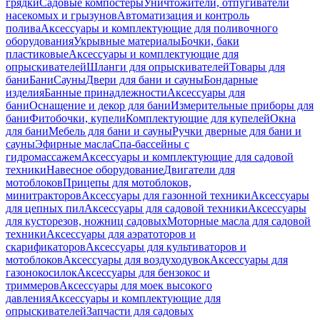
грядки
Садовые компостеры
Уничтожители, отпугиватели
насекомых и грызунов
Автоматизация и контроль
полива
Аксессуары и комплектующие для поливочного
оборудования
Укрывные материалы
Бочки, баки
пластиковые
Аксессуары и комплектующие для
опрыскивателей
Шланги для опрыскивателей
Товары для
бани
Бани
Сауны
Двери для бани и сауны
Бондарные
изделия
Банные принадлежности
Аксессуары для
бани
Оснащение и декор для бани
Измерительные приборы для
бани
Фитобочки, купели
Комплектующие для купелей
Окна
для бани
Мебель для бани и сауны
Ручки дверные для бани и
сауны
Эфирные масла
Спа-бассейны с
гидромассажем
Аксессуары и комплектующие для садовой
техники
Навесное оборудование
Двигатели для
мотоблоков
Прицепы для мотоблоков,
минитракторов
Аксессуары для газонной техники
Аксессуары
для цепных пил
Аксессуары для садовой техники
Аксессуары
для кусторезов, ножниц садовых
Моторные масла для садовой
техники
Аксессуары для аэратоторов и
скарификаторов
Аксессуары для культиваторов и
мотоблоков
Аксессуары для воздуходувок
Аксессуары для
газонокосилок
Аксессуары для бензокос и
триммеров
Аксессуары для моек высокого
давления
Аксессуары и комплектующие для
опрыскивателей
Запчасти для садовых