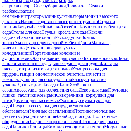
пылесосы, воздуходувки
Аэраторы,
скарификаторы
Снегоуборщики
Дровоколы
Сеялки,
разбрасыватели
семян
Минитракторы
Миникультиваторы
Мойки высокого
давления
Наборы садового электроинструмента
Отдых и
пикник
Батуты
Бассейны
Спа-бассейны
Комплекты мебели для
сада
Столы для сада
Стулья, кресла для сада
Качели
садовые
Гамаки, шезлонги
Раскладушки
Зонты,
тенты
Аксессуары для садовой мебели
Грили
Мангалы,
коптильни
Детская площадка
Сумки-
холодильники
Портативные колонки и
аудиосистемы
Оборудование для участка
Бытовые насосы
Люки
канализационные
Пруды, аксессуары для прудов
Фильтры,
насосы, стерилизаторы для прудов
Компрессоры для
прудов
Станции биологической очистки
Запчасти и
комплектующие для оборудования
Благоустройство
участка
Дачные дома
Беседки
Бани
Хозблоки и
сараи
Аксессуары для озеленения сада
Декор для сада
Почтовые
ящики, таблички
Козырьки
Скворечники, кормушки для
птиц
Домики для насекомых
Фонтаны, скульптуры для
сада
Пруды, аксессуары для прудов
Уличные
обогреватели
Уличные светильники
Противогололедные
реагенты
Декоративный щебень
Сад и огород
Поливочное
оборудование
Садовые опрыскиватели
Шланги для дома и
сада
Парники
Теплицы
Комплектующие для теплиц
Модульные