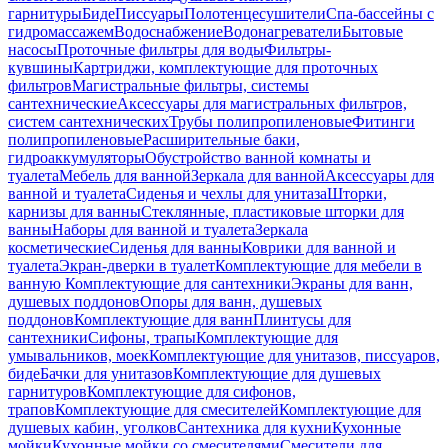
гарнитуры
Биде
Писсуары
Полотенцесушители
Спа-бассейны с
гидромассажем
Водоснабжение
Водонагреватели
Бытовые
насосы
Проточные фильтры для воды
Фильтры-
кувшины
Картриджи, комплектующие для проточных
фильтров
Магистральные фильтры, системы
сантехнические
Аксессуары для магистральных фильтров,
систем сантехнических
Трубы полипропиленовые
Фитинги
полипропиленовые
Расширительные баки,
гидроаккумуляторы
Обустройство ванной комнаты и
туалета
Мебель для ванной
Зеркала для ванной
Аксессуары для
ванной и туалета
Сиденья и чехлы для унитаза
Шторки,
карнизы для ванны
Стеклянные, пластиковые шторки для
ванны
Наборы для ванной и туалета
Зеркала
косметические
Сиденья для ванны
Коврики для ванной и
туалета
Экран-дверки в туалет
Комплектующие для мебели в
ванную
Комплектующие для сантехники
Экраны для ванн,
душевых поддонов
Опоры для ванн, душевых
поддонов
Комплектующие для ванн
Плинтусы для
сантехники
Сифоны, трапы
Комплектующие для
умывальников, моек
Комплектующие для унитазов, писсуаров,
биде
Бачки для унитазов
Комплектующие для душевых
гарнитуров
Комплектующие для сифонов,
трапов
Комплектующие для смесителей
Комплектующие для
душевых кабин, уголков
Сантехника для кухни
Кухонные
мойки
Кухонные мойки со смесителями
Смесители для