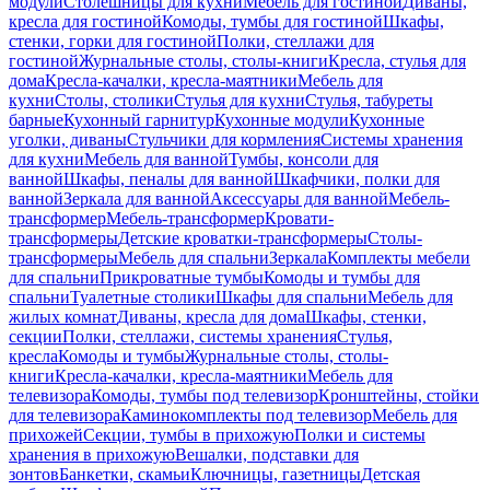
модули
Столешницы для кухни
Мебель для гостиной
Диваны,
кресла для гостиной
Комоды, тумбы для гостиной
Шкафы,
стенки, горки для гостиной
Полки, стеллажи для
гостиной
Журнальные столы, столы-книги
Кресла, стулья для
дома
Кресла-качалки, кресла-маятники
Мебель для
кухни
Столы, столики
Стулья для кухни
Стулья, табуреты
барные
Кухонный гарнитур
Кухонные модули
Кухонные
уголки, диваны
Стульчики для кормления
Системы хранения
для кухни
Мебель для ванной
Тумбы, консоли для
ванной
Шкафы, пеналы для ванной
Шкафчики, полки для
ванной
Зеркала для ванной
Аксессуары для ванной
Мебель-
трансформер
Мебель-трансформер
Кровати-
трансформеры
Детские кроватки-трансформеры
Столы-
трансформеры
Мебель для спальни
Зеркала
Комплекты мебели
для спальни
Прикроватные тумбы
Комоды и тумбы для
спальни
Туалетные столики
Шкафы для спальни
Мебель для
жилых комнат
Диваны, кресла для дома
Шкафы, стенки,
секции
Полки, стеллажи, системы хранения
Стулья,
кресла
Комоды и тумбы
Журнальные столы, столы-
книги
Кресла-качалки, кресла-маятники
Мебель для
телевизора
Комоды, тумбы под телевизор
Кронштейны, стойки
для телевизора
Каминокомплекты под телевизор
Мебель для
прихожей
Секции, тумбы в прихожую
Полки и системы
хранения в прихожую
Вешалки, подставки для
зонтов
Банкетки, скамьи
Ключницы, газетницы
Детская