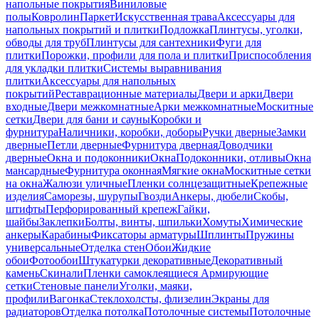
напольные покрытия
Виниловые
полы
Ковролин
Паркет
Искусственная трава
Аксессуары для
напольных покрытий и плитки
Подложка
Плинтусы, уголки,
обводы для труб
Плинтусы для сантехники
Фуги для
плитки
Порожки, профили для пола и плитки
Приспособления
для укладки плитки
Системы выравнивания
плитки
Аксессуары для напольных
покрытий
Реставрационные материалы
Двери и арки
Двери
входные
Двери межкомнатные
Арки межкомнатные
Москитные
сетки
Двери для бани и сауны
Коробки и
фурнитура
Наличники, коробки, доборы
Ручки дверные
Замки
дверные
Петли дверные
Фурнитура дверная
Доводчики
дверные
Окна и подоконники
Окна
Подоконники, отливы
Окна
мансардные
Фурнитура оконная
Мягкие окна
Москитные сетки
на окна
Жалюзи уличные
Пленки солнцезащитные
Крепежные
изделия
Саморезы, шурупы
Гвозди
Анкеры, дюбели
Скобы,
штифты
Перфорированный крепеж
Гайки,
шайбы
Заклепки
Болты, винты, шпильки
Хомуты
Химические
анкеры
Карабины
Фиксаторы арматуры
Шплинты
Пружины
универсальные
Отделка стен
Обои
Жидкие
обои
Фотообои
Штукатурки декоративные
Декоративный
камень
Скинали
Пленки самоклеящиеся
Армирующие
сетки
Стеновые панели
Уголки, маяки,
профили
Вагонка
Стеклохолсты, флизелин
Экраны для
радиаторов
Отделка потолка
Потолочные системы
Потолочные