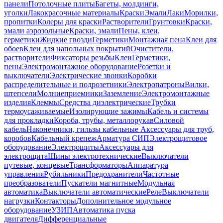
панели
Потолочные плиты
Багеты, молдинги,
уголки
Лакокрасочные материалы
Краски
Эмали
Лаки
Морилки,
пропитки
Колеры для краски
Растворители
Грунтовки
Краски,
эмали аэрозольные
Краски, эмали
Пены, клеи,
герметики
Жидкие гвозди
Герметики
Монтажная пена
Клеи для
обоев
Клеи для напольных покрытий
Очистители,
растворители
Фиксаторы резьбы
Клеи
Герметики,
пены
Электромонтажное оборудование
Розетки и
выключатели
Электрические звонки
Коробки
распределительные и подрозетники
Электропатроны
Вилки,
штепсели
Молниеприемники
Заземление
Электромонтажные
изделия
Клеммы
Средства диэлектрические
Трубки
термоусаживаемые
Изолирующие зажимы
Кабель и системы
для прокладки
Короба, трубы, металлорукав
Силовой
кабель
Наконечники, гильзы кабельные
Аксессуары для труб,
коробов
Кабельный крепеж
Арматура СИП
Электрощитовое
оборудование
Электрощиты
Аксессуары для
электрощита
Шины электротехнические
Выключатели
путевые, концевые
Трансформаторы
Аппаратура
управления
Рубильники
Предохранители
Частотные
преобразователи
Пускатели магнитные
Модульная
автоматика
Выключатели автоматические
Реле
Выключатели
нагрузки
Контакторы
Дополнительное модульное
оборудование
УЗИП
Автоматика пуска
двигателя
Дифференциальные