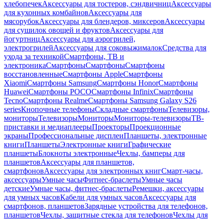
хлебопечек
Аксессуары для тостеров, сэндвичниц
Аксессуары
для кухонных комбайнов
Аксессуары для
мясорубок
Аксессуары для блендеров, миксеров
Аксессуары
для сушилок овощей и фруктов
Аксессуары для
йогуртниц
Аксессуары для аэрогрилей,
электрогрилей
Аксессуары для соковыжималок
Средства для
ухода за техникой
Смартфоны, ТВ и
электроника
Смартфоны
Смартфоны
Смартфоны
восстановленные
Смартфоны Apple
Смартфоны
Xiaomi
Смартфоны Samsung
Смартфоны Honor
Смартфоны
Huawei
Смартфоны POCO
Смартфоны Infinix
Смартфоны
Tecno
Смартфоны Realme
Смартфоны Samsung Galaxy S26
series
Кнопочные телефоны
Складные смартфоны
Телевизоры,
мониторы
Телевизоры
Мониторы
Мониторы-телевизоры
ТВ-
приставки и медиаплееры
Проекторы
Проекционные
экраны
Профессиональные дисплеи
Планшеты, электронные
книги
Планшеты
Электронные книги
Графические
планшеты
Блокноты электронные
Чехлы, бамперы для
планшетов
Аксессуары для планшетов,
смартфонов
Аксессуары для электронных книг
Смарт-часы,
аксессуары
Умные часы
Фитнес-браслеты
Умные часы
детские
Умные часы, фитнес-браслеты
Ремешки, аксессуары
для умных часов
Кабели для умных часов
Аксессуары для
смартфонов, планшетов
Зарядные устройства для телефонов,
планшетов
Чехлы, защитные стекла для телефонов
Чехлы для