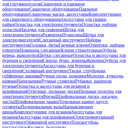
для стружкоотсосов
Сварочное и паяльное
оборудование
Сварочное оборудование
Паяльное
оборудование
Сварочные маски, аксессуары
Комплектующие
для сварочного оборудования
Аксессуары для сварки,
пайки
Оснастка для электроинструмента
Оснастка, наборы
оснастки
Насадки для граверов
Щетки для
электроинструмента
Развертки
Пуансоны
Щетки для
электродвигателей
Слесарный инструмент
Наборы
инструментов
Головки, биты
Гаечные ключи
Отвертки, наборы
отверток
Ножницы слесарные
Клещи строительные
Зубила,
керны, выколотки
Щетки слесарные
Оснастка и аксессуары для
бурения и сверления
Сверла, буры, зенкеры
Коронки
Зубила для
электроинструмента
Аксессуары для бурения и
сверления
Столярный инструмент
Тиски, струбцины,
гейферные зажимы
Ручные пилы, ножовки
Молотки, кувалды,
киянки
Напильники
Ручные стамески
Рубанки, рашпили
ручные
Оснастка и аксессуары для резания и
шлифования
Отрезные, пильные диски
Пильные полотна для
электроинструмента
Фрезы
Шлифовальные диски, насадки,
листы
Шлифовальные чашки
Точильные камни, круги,
сегменты
Полировальные валы
Направляющие
шины
Комплектующие для резания
Аксессуары для
резания
Аксессуары для шлифования
Электромонтажный
инструмент
Обжимной инструмент
Плоскогубцы,
круглогубцы
Кусачки, болторезы,