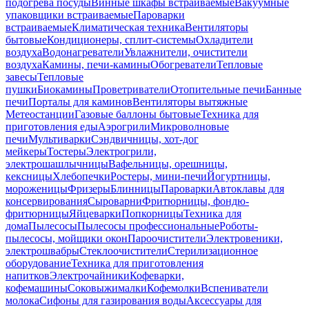
подогрева посуды
Винные шкафы встраиваемые
Вакуумные
упаковщики встраиваемые
Пароварки
встраиваемые
Климатическая техника
Вентиляторы
бытовые
Кондиционеры, сплит-системы
Охладители
воздуха
Водонагреватели
Увлажнители, очистители
воздуха
Камины, печи-камины
Обогреватели
Тепловые
завесы
Тепловые
пушки
Биокамины
Проветриватели
Отопительные печи
Банные
печи
Порталы для каминов
Вентиляторы вытяжные
Метеостанции
Газовые баллоны бытовые
Техника для
приготовления еды
Аэрогрили
Микроволновые
печи
Мультиварки
Сэндвичницы, хот-дог
мейкеры
Тостеры
Электрогрили,
электрошашлычницы
Вафельницы, орешницы,
кексницы
Хлебопечки
Ростеры, мини-печи
Йогуртницы,
мороженицы
Фризеры
Блинницы
Пароварки
Автоклавы для
консервирования
Сыроварни
Фритюрницы, фондю-
фритюрницы
Яйцеварки
Попкорницы
Техника для
дома
Пылесосы
Пылесосы профессиональные
Роботы-
пылесосы, мойщики окон
Пароочистители
Электровеники,
электрошвабры
Стеклоочистители
Стерилизационное
оборудование
Техника для приготовления
напитков
Электрочайники
Кофеварки,
кофемашины
Соковыжималки
Кофемолки
Вспениватели
молока
Сифоны для газирования воды
Аксессуары для