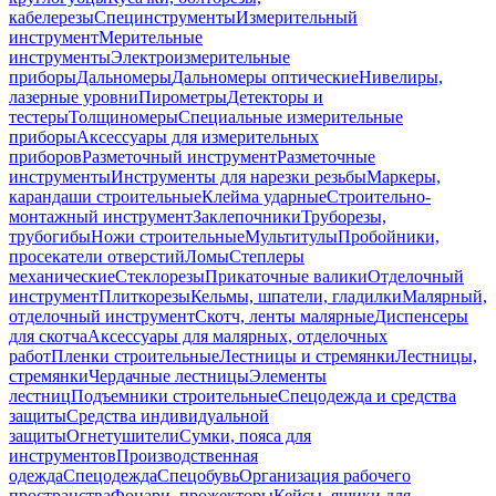
кабелерезы
Специнструменты
Измерительный
инструмент
Мерительные
инструменты
Электроизмерительные
приборы
Дальномеры
Дальномеры оптические
Нивелиры,
лазерные уровни
Пирометры
Детекторы и
тестеры
Толщиномеры
Специальные измерительные
приборы
Аксессуары для измерительных
приборов
Разметочный инструмент
Разметочные
инструменты
Инструменты для нарезки резьбы
Маркеры,
карандаши строительные
Клейма ударные
Строительно-
монтажный инструмент
Заклепочники
Труборезы,
трубогибы
Ножи строительные
Мультитулы
Пробойники,
просекатели отверстий
Ломы
Степлеры
механические
Стеклорезы
Прикаточные валики
Отделочный
инструмент
Плиткорезы
Кельмы, шпатели, гладилки
Малярный,
отделочный инструмент
Скотч, ленты малярные
Диспенсеры
для скотча
Аксессуары для малярных, отделочных
работ
Пленки строительные
Лестницы и стремянки
Лестницы,
стремянки
Чердачные лестницы
Элементы
лестниц
Подъемники строительные
Спецодежда и средства
защиты
Средства индивидуальной
защиты
Огнетушители
Сумки, пояса для
инструментов
Производственная
одежда
Спецодежда
Спецобувь
Организация рабочего
пространства
Фонари, прожекторы
Кейсы, ящики для