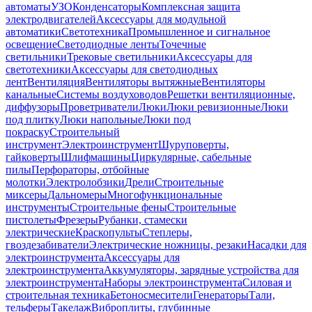
автоматы
УЗО
Конденсаторы
Комплексная защита
электродвигателей
Аксессуары для модульной
автоматики
Светотехника
Промышленное и сигнальное
освещение
Светодиодные ленты
Точечные
светильники
Трековые светильники
Аксессуары для
светотехники
Аксессуары для светодиодных
лент
Вентиляция
Вентиляторы вытяжные
Вентиляторы
канальные
Системы воздуховодов
Решетки вентиляционные,
диффузоры
Проветриватели
Люки
Люки ревизионные
Люки
под плитку
Люки напольные
Люки под
покраску
Строительный
инструмент
Электроинструмент
Шуруповерты,
гайковерты
Шлифмашины
Циркулярные, сабельные
пилы
Перфораторы, отбойные
молотки
Электролобзики
Дрели
Строительные
миксеры
Дальномеры
Многофункциональные
инструменты
Строительные фены
Строительные
пистолеты
Фрезеры
Рубанки, стамески
электрические
Краскопульты
Степлеры,
гвоздезабиватели
Электрические ножницы, резаки
Насадки для
электроинструмента
Аксессуары для
электроинструмента
Аккумуляторы, зарядные устройства для
электроинструмента
Наборы электроинструмента
Силовая и
строительная техника
Бетоносмесители
Генераторы
Тали,
тельферы
Такелаж
Виброплиты, глубинные