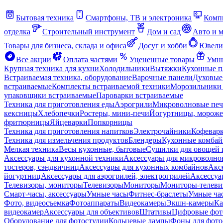
Бытовая техника
Смартфоны, ТВ и электроника
Комп
отделка
Строительный инструмент
Дом и сад
Авто и 
Товары для бизнеса, склада и офиса
Досуг и хобби
Ювели
Все акции
Оплата частями
Уцененные товары
Умны
Крупная техника для кухни
Холодильники
Вытяжки
Кухонные 
Встраиваемая техника, оборудование
Варочные панели
Духовые
встраиваемые
Комплекты встраиваемой техники
Морозильники 
упаковщики встраиваемые
Пароварки встраиваемые
Техника для приготовления еды
Аэрогрили
Микроволновые пе
кексницы
Хлебопечки
Ростеры, мини-печи
Йогуртницы, морож
фритюрницы
Яйцеварки
Попкорницы
Техника для приготовления напитков
Электрочайники
Кофевар
Техника для измельчения продуктов
Блендеры
Кухонные комбай
Мелкая техника
Весы кухонные, бытовые
Сушилки для овощей 
Аксессуары для кухонной техники
Аксессуары для микроволно
тостеров, сэндвичниц
Аксессуары для кухонных комбайнов
Акс
йогуртниц
Аксессуары для аэрогрилей, электрогрилей
Аксессуа
Телевизоры, мониторы
Телевизоры
Мониторы
Мониторы-телеви
Смарт-часы, аксессуары
Умные часы
Фитнес-браслеты
Умные ча
Фото, видеосъемка
Фотоаппараты
Видеокамеры
Экшн-камеры
Ка
видеокамер
Аксессуары для объективов
Штативы
Цифровые фот
Оборудование для фотостудии
Кольцевые лампы
Фоны для фото