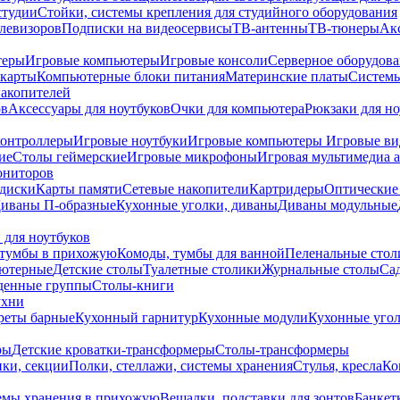
студии
Стойки, системы крепления для студийного оборудования
елевизоров
Подписки на видеосервисы
ТВ-антенны
ТВ-тюнеры
Ак
теры
Игровые компьютеры
Игровые консоли
Серверное оборудов
карты
Компьютерные блоки питания
Материнские платы
Системы
накопителей
ов
Аксессуары для ноутбуков
Очки для компьютера
Рюкзаки для но
контроллеры
Игровые ноутбуки
Игровые компьютеры
Игровые ви
ие
Столы геймерские
Игровые микрофоны
Игровая мультимедиа 
ониторов
диски
Карты памяти
Сетевые накопители
Картридеры
Оптические
иваны П-образные
Кухонные уголки, диваны
Диваны модульные
 для ноутбуков
тумбы в прихожую
Комоды, тумбы для ванной
Пеленальные стол
ьютерные
Детские столы
Туалетные столики
Журнальные столы
Са
денные группы
Столы-книги
ухни
уреты барные
Кухонный гарнитур
Кухонные модули
Кухонные угол
ры
Детские кроватки-трансформеры
Столы-трансформеры
ки, секции
Полки, стеллажи, системы хранения
Стулья, кресла
Ко
емы хранения в прихожую
Вешалки, подставки для зонтов
Банкет