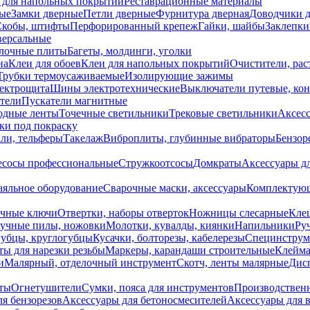
 для напольных покрытий
Реставрационные материалы
ые
Замки дверные
Петли дверные
Фурнитура дверная
Доводчики 
Скобы, штифты
Перфорированный крепеж
Гайки, шайбы
Заклепки
ерсальные
лочные плиты
Багеты, молдинги, уголки
на
Клеи для обоев
Клеи для напольных покрытий
Очистители, рас
Трубки термоусаживаемые
Изолирующие зажимы
лектрощита
Шины электротехнические
Выключатели путевые, ко
атели
Пускатели магнитные
одные ленты
Точечные светильники
Трековые светильники
Аксесс
и под покраску
ли, тельферы
Такелаж
Виброплиты, глубинные вибраторы
Бензор
сосы профессиональные
Стружкоотсосы
Домкраты
Аксессуары д
аяльное оборудование
Сварочные маски, аксессуары
Комплектующ
ечные ключи
Отвертки, наборы отверток
Ножницы слесарные
Кле
учные пилы, ножовки
Молотки, кувалды, киянки
Напильники
Ру
убцы, круглогубцы
Кусачки, болторезы, кабелерезы
Специнструм
ы для нарезки резьбы
Маркеры, карандаши строительные
Клейма
и
Малярный, отделочный инструмент
Скотч, ленты малярные
Дисп
иты
Огнетушители
Сумки, пояса для инструментов
Производствен
я бензорезов
Аксессуары для бетоносмесителей
Аксессуары для 