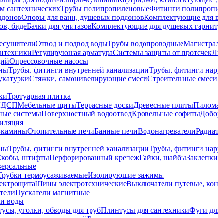
ем сантехнических
Трубы полипропиленовые
Фитинги полипроп
ддонов
Опоры для ванн, душевых поддонов
Комплектующие для 
ов, биде
Бачки для унитазов
Комплектующие для душевых гарнит
есушители
Отвод и подвод воды
Трубы водопроводные
Магистрал
антехники
Регулирующая арматура
Системы защиты от протечек
Л
ций
Опрессовочные насосы
ны
Трубы, фитинги внутренней канализации
Трубы, фитинги на
катурки
Стяжки, самонивелирующие смеси
Строительные смеси,
ки
Тротуарная плитка
ЛДСП
Мебельные щиты
Террасные доски
Древесные плиты
Пилом
ные системы
Поверхностный водоотвод
Кровельные софиты
Добо
тиляция
-камины
Отопительные печи
Банные печи
Водонагреватели
Радиат
ны
Трубы, фитинги внутренней канализации
Трубы, фитинги на
Скобы, штифты
Перфорированный крепеж
Гайки, шайбы
Заклепки
ерсальные
Трубки термоусаживаемые
Изолирующие зажимы
лектрощита
Шины электротехнические
Выключатели путевые, ко
атели
Пускатели магнитные
ки воды
усы, уголки, обводы для труб
Плинтусы для сантехники
Фуги дл