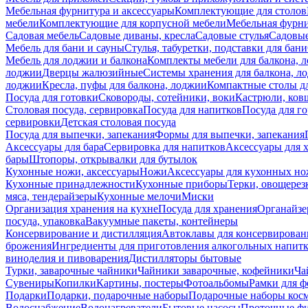
Мебельная фурнитура и аксессуары
Комплектующие для столов
мебели
Комплектующие для корпусной мебели
Мебельная фурн
Садовая мебель
Садовые диваны, кресла
Садовые стулья
Садовые
Мебель для бани и сауны
Стулья, табуретки, подставки для бани
Мебель для лоджии и балкона
Комплекты мебели для балкона, 
лоджии
Дверцы жалюзийные
Системы хранения для балкона, л
лоджии
Кресла, пуфы для балкона, лоджии
Компактные столы дл
Посуда для готовки
Сковороды, сотейники, воки
Кастрюли, ков
Столовая посуда, сервировка
Посуда для напитков
Посуда для г
сервировки
Детская столовая посуда
Посуда для выпечки, запекания
Формы для выпечки, запекания
Аксессуары для бара
Сервировка для напитков
Аксессуары для 
бары
Штопоры, открывалки для бутылок
Кухонные ножи, аксессуары
Ножи
Аксессуары для кухонных н
Кухонные принадлежности
Кухонные приборы
Терки, овощерез
мяса, тендерайзеры
Кухонные мелочи
Миски
Организация хранения на кухне
Посуда для хранения
Органайзе
посуда, упаковка
Вакуумные пакеты, контейнеры
Консервирование и дистилляция
Автоклавы для консервирован
брожения
Ингредиенты для приготовления алкогольных напит
виноделия и пивоварения
Дистилляторы бытовые
Турки, заварочные чайники
Чайники заварочные, кофейники
Ча
Сувениры
Копилки
Картины, постеры
Фотоальбомы
Рамки для ф
Подарки
Подарки, подарочные наборы
Подарочные наборы косм
Водоснабжение
Водонагреватели
Бытовые насосы
Проточные фи