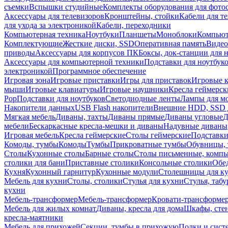
съемки
Вспышки студийные
Комплекты оборудования для фото
Аксессуары для телевизоров
Кронштейны, стойки
Кабели для т
для ухода за электроникой
Кабели, переходники
Компьютерная техника
Ноутбуки
Планшеты
Моноблоки
Компью
Комплектующие
Жесткие диски, SSD
Оперативная память
Видео
приводы
Аксессуары для корпусов ПК
Боксы, док-станции для 
Аксессуары для компьютерной техники
Подставки для ноутбук
электроникой
Программное обеспечение
Игровая зона
Игровые приставки
Игры для приставок
Игровые 
мыши
Игровые клавиатуры
Игровые наушники
Кресла геймерск
Pop
Подставки для ноутбуков
Светодиодные ленты
Лампы для м
Накопители данных
USB Flash накопители
Внешние HDD, SSD 
Мягкая мебель
Диваны, тахты
Диваны прямые
Диваны угловые
Д
мебели
Бескаркасные кресла-мешки и диваны
Надувные диваны
Игровая мебель
Кресла геймерские
Столы геймерские
Подставки
Комоды, тумбы
Комоды
Тумбы
Прикроватные тумбы
Обувницы, 
Столы
Кухонные столы
Барные столы
Столы письменные, комп
столики для бани
Приставные столики
Консольные столики
Обе
Кухня
Кухонный гарнитур
Кухонные модули
Столешницы для к
Мебель для кухни
Столы, столики
Стулья для кухни
Стулья, таб
кухни
Мебель-трансформер
Мебель-трансформер
Кровати-трансформе
Мебель для жилых комнат
Диваны, кресла для дома
Шкафы, стен
кресла-маятники
Мебель для прихожей
Секции, тумбы в прихожую
Полки и сист