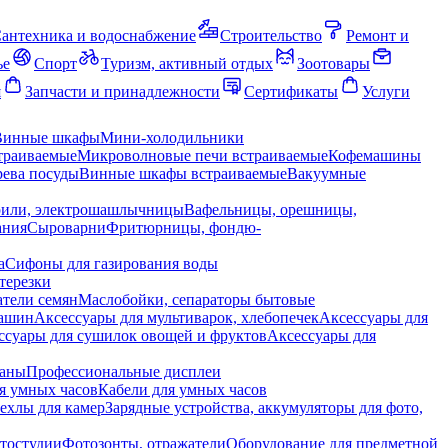
антехника и водоснабжение
Строительство
Ремонт и
ье
Спорт
Туризм, активный отдых
Зоотовары
я
Запчасти и принадлежности
Сертификаты
Услуги
Винные шкафы
Мини-холодильники
траиваемые
Микроволновые печи встраиваемые
Кофемашины
ева посуды
Винные шкафы встраиваемые
Вакуумные
рили, электрошашлычницы
Вафельницы, орешницы,
ания
Сыроварни
Фритюрницы, фондю-
а
Сифоны для газирования воды
терезки
тели семян
Маслобойки, сепараторы бытовые
машин
Аксессуары для мультиварок, хлебопечек
Аксессуары для
ссуары для сушилок овощей и фруктов
Аксессуары для
раны
Профессиональные дисплеи
я умных часов
Кабели для умных часов
ехлы для камер
Зарядные устройства, аккумуляторы для фото,
тостудии
Фотозонты, отражатели
Оборудование для предметной