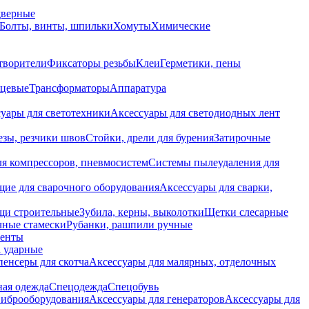
дверные
Болты, винты, шпильки
Хомуты
Химические
творители
Фиксаторы резьбы
Клеи
Герметики, пены
нцевые
Трансформаторы
Аппаратура
уары для светотехники
Аксессуары для светодиодных лент
езы, резчики швов
Стойки, дрели для бурения
Затирочные
ля компрессоров, пневмосистем
Системы пылеудаления для
ие для сварочного оборудования
Аксессуары для сварки,
щи строительные
Зубила, керны, выколотки
Щетки слесарные
чные стамески
Рубанки, рашпили ручные
енты
 ударные
енсеры для скотча
Аксессуары для малярных, отделочных
ная одежда
Спецодежда
Спецобувь
виброоборудования
Аксессуары для генераторов
Аксессуары для