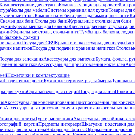
Комплектующие для стульев
Комплектующие для кроватей и кро
итура
Чехлы для мебели
Системы хранения для кухни
Товары для 
, уличные столы
Комплекты мебели для сада
Гамаки, шезлонги
Ка
Скамьи для бани
Столы для бани
Журнальные столики для бани
лоджии
Кресла-мешки для балкона
Кресла подвесные, стулья садо
оджии
Журнальные столы, столы-книги
Тумбы для балкона, лодж
я балкона, лоджии
ши, казаны
Посуда для СВЧ
Крышки и аксессуары для посуды
Гаст
орячих напитков
Посуда для подачи и хранения напитков
Столовы
Посуда для запекания
Аксессуары для выпечки
Бумага, фольга, р
хранения напитков
Аксессуары для приготовления коктейлей
Аксе
ожей
Ножеточки и комплектующие
ки
Разделочные доски
Кухонные термометры, таймеры
Дуршлаги, 
ры для кухни
Органайзеры для специй
Посуда для ланча
Полки и 
ия
Аксессуары для консервирования
Приспособления для консер
ков
Аксессуары для приготовления и хранения алкогольных напи
йники для плиты
Турки, молочники
Аксессуары для чайников, э
отографий, картин
Предметы интерьера
Шкатулки, подставки дл
етики для лица и тела
Наборы для бритья
Оформление подарков
льтры для воды
Фильтры-кувшины
Картриджи, комплектующие д