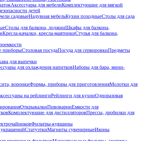
ваток
Аксессуары для мебели
Комплектующие для мягкой
безопасности детей
чели садовые
Надувная мебель
Кухни походные
Столы для сада
вые
Столы для балкона, лоджии
Шкафы для балкона,
ии
Кресла-качалки, кресла-маятники
Стулья для балкона,
роемкости
е приборы
Столовая посуда
Посуда для сервировки
Предметы
укава для выпечки
ссуары для охлаждения напитков
Наборы для бара, мини-
сита, воронки
Формы, приборы для приготовления
Молотки для
аксессуары на рейлинги
Рейлинги для кухни
Одноразовая
вирования
Открывалки
Пивоварни
Емкости для
тков
Комплектующие для дистилляторов
Прессы, дробилки для
лектрочайников
Фильтры-кувшины
я украшений
Статуэтки
Магниты сувенирные
Иконы
ля проточных фильтров
Магистральные фильтры, системы