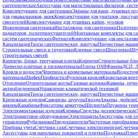
сантехнические
Аксессуары для магистральных фильтров, сист
Комплектующие для сантехники
Экраны для ванн, душевых по
для умывальников, моек
Комплектующие для унитазов, писсуар
смесителей
Комплектующие для душевых кабин, уголков
Инженерная сантехника
Инсталляции для сантехники
Полотенц
радиаторов, полотенцесушителей
Монтажные комплекты для с
систем сантехнических
Фитинги
Комплектующие для инсталля
Канализация
Тросы сантехнические, вантузы
Прочистные маши
Строительные смеси и грунтовки
Клеевые смеси
Шпатлевки
Шту
строительных смесей
Кирпичи, блоки, тротуарная плитка
Кирпичи
Строительные бло
Древесно-плитные и пиломатериалы
Плиты OSB
Фанера
ДСП, 
Кровля и водосток
Черепица и кровельные материалы
Водосточ
материалы
Шифер
Профнастил
Рулонная кровля
Кровельная вен
Отопление
Отопительные котлы
Газовые колонки
Камины, печи
антиобледенения
Управление климатической техникой
Канализация
Тросы сантехнические, вантузы
Прочистные маши
Крепежные изделия
Саморезы, шурупы
Гвозди
Анкеры, дюбели
анкеры
Карабины
Фиксаторы арматуры
Шплинты
Пружины унив
Электромонтажные изделия
Клеммы
Средства диэлектрические
Электрощитовое оборудование
Электрощиты
Аксессуары для э
управления
Рубильники
Предохранители
Частотные преобразов
Приборы учета
Счетчики газа
Счетчики электроэнергии
Счетчи
Аксессуары для напольных покрытий и плитки
Подложка
Плинт