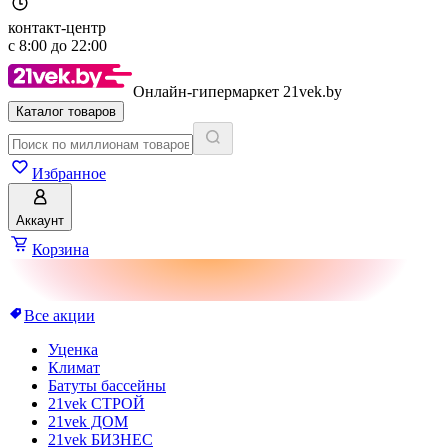
контакт-центр
с
8:00
до
22:00
Онлайн-гипермаркет 21vek.by
Каталог товаров
Избранное
Аккаунт
Корзина
Все акции
Уценка
Климат
Батуты бассейны
21vek СТРОЙ
21vek ДОМ
21vek БИЗНЕС