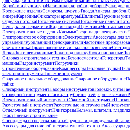
для укладки плитки
Системы выравнивания плитки
Аксессуары
Коробки и фурнитура
Наличники, коробки, доборы
Ручки дверн
Крепежные изделия
Саморезы, шурупы
Гвозди
Анкеры, дюбели
анкеры
Карабины
Фиксаторы арматуры
Шплинты
Пружины унив
Отделка потолка
Потолочные системы
Потолочные панели
Пото
Пены, клеи, герметики
Жидкие гвозди
Герметики
Монтажная пе
Электромонтажные изделия
Клеммы
Средства диэлектрические
Электрощитовое оборудование
Электрощиты
Аксессуары для э
управления
Рубильники
Предохранители
Частотные преобразов
Светотехника
Промышленное и сигнальное освещение
Светоди
Люки
Люки ревизионные
Люки под плитку
Люки напольные
Люк
Силовая и строительная техника
Бетоносмесители
Генераторы
Та
машины
Гидроинструмент
Погрузчики
Строительное оборудование
Компрессоры
Тепловые пушки
Пыле
электроинструмента
Пневмоинструмент
Сварочное и паяльное оборудование
Сварочное оборудование
П
пайки
Слесарный инструмент
Наборы инструментов
Головки, биты
Га
Столярный инструмент
Тиски, струбцины, гейферные зажимы
Р
Электромонтажный инструмент
Обжимной инструмент
Плоског
Разметочный инструмент
Разметочные инструменты
Инструмент
Отделочный инструмент
Плиткорезы
Кельмы, шпатели, гладилк
работ
Пленки строительные
Спецодежда и средства защиты
Средства индивидуальной защ
Аксессуары для силовой и строительной техники
Аксессуары дл