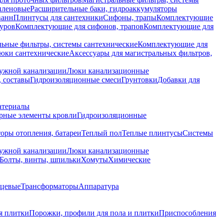
иленовые
Расширительные баки, гидроаккумуляторы
ванн
Плинтусы для сантехники
Сифоны, трапы
Комплектующие
уров
Комплектующие для сифонов, трапов
Комплектующие для
ьные фильтры, системы сантехнические
Комплектующие для
юки сантехнические
Аксессуары для магистральных фильтров,
ружной канализации
Люки канализационные
 составы
Гидроизоляционные смеси
Грунтовки
Добавки для
атериалы
рные элементы кровли
Гидроизоляционные
оры отопления, батареи
Теплый пол
Теплые плинтусы
Системы
ружной канализации
Люки канализационные
Болты, винты, шпильки
Хомуты
Химические
нцевые
Трансформаторы
Аппаратура
я плитки
Порожки, профили для пола и плитки
Приспособления