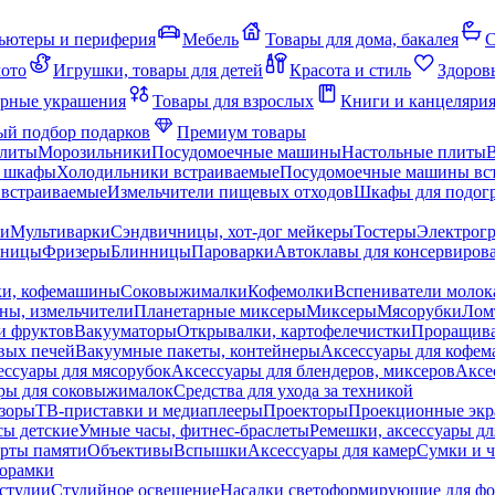
ьютеры и периферия
Мебель
Товары для дома, бакалея
С
мото
Игрушки, товары для детей
Красота и стиль
Здоров
рные украшения
Товары для взрослых
Книги и канцеляри
й подбор подарков
Премиум товары
плиты
Морозильники
Посудомоечные машины
Настольные плиты
 шкафы
Холодильники встраиваемые
Посудомоечные машины вс
встраиваемые
Измельчители пищевых отходов
Шкафы для подогр
чи
Мультиварки
Сэндвичницы, хот-дог мейкеры
Тостеры
Электрог
еницы
Фризеры
Блинницы
Пароварки
Автоклавы для консервиров
ки, кофемашины
Соковыжималки
Кофемолки
Вспениватели молок
ны, измельчители
Планетарные миксеры
Миксеры
Мясорубки
Лом
и фруктов
Вакууматоры
Открывалки, картофелечистки
Проращива
вых печей
Вакуумные пакеты, контейнеры
Аксессуары для кофе
ессуары для мясорубок
Аксессуары для блендеров, миксеров
Аксе
ры для соковыжималок
Средства для ухода за техникой
зоры
ТВ-приставки и медиаплееры
Проекторы
Проекционные эк
сы детские
Умные часы, фитнес-браслеты
Ремешки, аксессуары дл
рты памяти
Объективы
Вспышки
Аксессуары для камер
Сумки и ч
орамки
студии
Студийное освещение
Насадки светоформирующие для фо