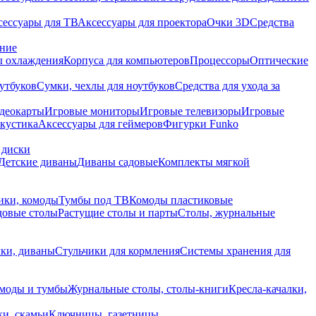
сессуары для ТВ
Аксессуары для проектора
Очки 3D
Средства
ание
 охлаждения
Корпуса для компьютеров
Процессоры
Оптические
утбуков
Сумки, чехлы для ноутбуков
Средства для ухода за
деокарты
Игровые мониторы
Игровые телевизоры
Игровые
акустика
Аксессуары для геймеров
Фигурки Funko
 диски
Детские диваны
Диваны садовые
Комплекты мягкой
ики, комоды
Тумбы под ТВ
Комоды пластиковые
довые столы
Растущие столы и парты
Столы, журнальные
ки, диваны
Стульчики для кормления
Системы хранения для
моды и тумбы
Журнальные столы, столы-книги
Кресла-качалки,
ки, скамьи
Ключницы, газетницы