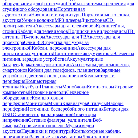
оборудования для фотостудии
Стойки, системы крепления для
студийного оборудования
Портативная
аудиотехника
Наушники и гарнитуры
Портативные колонки,
акустика
Умные колонки
MP3-плееры
Диктофоны
CD-
проигрыватели
Аксессуары для телевизоров
Кронштейны,
стойки
Кабели для телевизоров
Подписки на видеосервисы
ТВ-
антенны
ТВ-тюнеры
Аксессуары для ТВ
Аксессуары для
проектора
Очки 3D
Средства для ухода за
электроникой
Кабели, переходники
Аксессуары для
портативных устройств
Портативные аккумуляторы
Элементы
питания, зарядные устройства
Аккумуляторные
батареи
Держатели, док-станции
Аксессуары для планшетов,
смартфонов
Кабели для телефонов, планшетов
Зарядные
устройства для телефонов, планшетов
Компьютеры и
периферия
Компьютерная
техника
Ноутбуки
Планшеты
Моноблоки
Компьютеры
Игровые
компьютеры
Игровые консоли
Серверное
оборудование
Компьютерная
периферия
Мониторы
Мыши
Клавиатуры
Стилусы
Наборы
периферии
Источники бесперебойного питания
Батареи для
ИБП
Стабилизаторы напряжения
Инверторы
напряжения
Сетевые фильтры, удлинители
Веб-
камеры
Игровые контроллеры
Мультимедиа
акустика
Наушники и гарнитуры
Компьютерные кабели,
переходники
Зарядные, аккумуляторы
Док-станции,