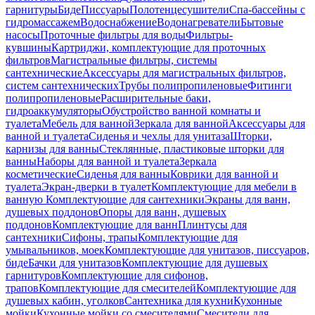
гарнитуры
Биде
Писсуары
Полотенцесушители
Спа-бассейны с
гидромассажем
Водоснабжение
Водонагреватели
Бытовые
насосы
Проточные фильтры для воды
Фильтры-
кувшины
Картриджи, комплектующие для проточных
фильтров
Магистральные фильтры, системы
сантехнические
Аксессуары для магистральных фильтров,
систем сантехнических
Трубы полипропиленовые
Фитинги
полипропиленовые
Расширительные баки,
гидроаккумуляторы
Обустройство ванной комнаты и
туалета
Мебель для ванной
Зеркала для ванной
Аксессуары для
ванной и туалета
Сиденья и чехлы для унитаза
Шторки,
карнизы для ванны
Стеклянные, пластиковые шторки для
ванны
Наборы для ванной и туалета
Зеркала
косметические
Сиденья для ванны
Коврики для ванной и
туалета
Экран-дверки в туалет
Комплектующие для мебели в
ванную
Комплектующие для сантехники
Экраны для ванн,
душевых поддонов
Опоры для ванн, душевых
поддонов
Комплектующие для ванн
Плинтусы для
сантехники
Сифоны, трапы
Комплектующие для
умывальников, моек
Комплектующие для унитазов, писсуаров,
биде
Бачки для унитазов
Комплектующие для душевых
гарнитуров
Комплектующие для сифонов,
трапов
Комплектующие для смесителей
Комплектующие для
душевых кабин, уголков
Сантехника для кухни
Кухонные
мойки
Кухонные мойки со смесителями
Смесители для