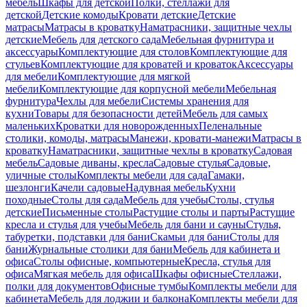
мебель
Шкафы для детской
Полки, стеллажи для
детской
Детские комоды
Кровати детские
Детские
матрасы
Матрасы в кроватку
Наматрасники, защитные чехлы
детские
Мебель для детского сада
Мебельная фурнитура и
аксессуары
Комплектующие для столов
Комплектующие для
стульев
Комплектующие для кроватей и кроваток
Аксессуары
для мебели
Комплектующие для мягкой
мебели
Комплектующие для корпусной мебели
Мебельная
фурнитура
Чехлы для мебели
Системы хранения для
кухни
Товары для безопасности детей
Мебель для самых
маленьких
Кроватки для новорожденных
Пеленальные
столики, комоды, матрасы
Манежи, кровати-манежи
Матрасы в
кроватку
Наматрасники, защитные чехлы в кроватку
Садовая
мебель
Садовые диваны, кресла
Садовые стулья
Садовые,
уличные столы
Комплекты мебели для сада
Гамаки,
шезлонги
Качели садовые
Надувная мебель
Кухни
походные
Столы для сада
Мебель для учебы
Столы, стулья
детские
Письменные столы
Растущие столы и парты
Растущие
кресла и стулья для учебы
Мебель для бани и сауны
Стулья,
табуретки, подставки для бани
Скамьи для бани
Столы для
бани
Журнальные столики для бани
Мебель для кабинета и
офиса
Столы офисные, компьютерные
Кресла, стулья для
офиса
Мягкая мебель для офиса
Шкафы офисные
Стеллажи,
полки для документов
Офисные тумбы
Комплекты мебели для
кабинета
Мебель для лоджии и балкона
Комплекты мебели для