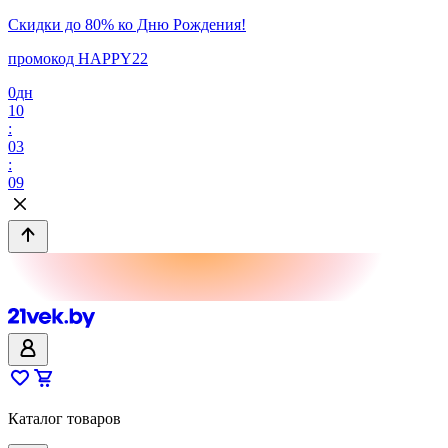
Скидки до 80% ко Дню Рождения!
промокод HAPPY22
0
дн
10
:
03
:
09
Каталог товаров