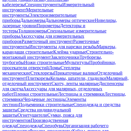
кабелерезы
Специнструменты
Измерительный
инструмент
Мерительные
инструменты
Электроизмерительные
приборы
Дальномеры
Дальномеры оптические
Нивелиры,
лазерные уровни
Пирометры
Детекторы и
тестеры
Толщиномеры
Специальные измерительные
приборы
Аксессуары для измерительных
приборов
Разметочный инструмент
Разметочные
инструменты
Инструменты для нарезки резьбы
Маркеры,
карандаши строительные
Клейма ударные
Строительно-
монтажный инструмент
Заклепочники
Труборезы,
трубогибы
Ножи строительные
Мультитулы
Пробойники,
просекатели отверстий
Ломы
Степлеры
механические
Стеклорезы
Прикаточные валики
Отделочный
инструмент
Плиткорезы
Кельмы, шпатели, гладилки
Малярный,
отделочный инструмент
Скотч, ленты малярные
Диспенсеры
для скотча
Аксессуары для малярных, отделочных
работ
Пленки строительные
Лестницы и стремянки
Лестницы,
стремянки
Чердачные лестницы
Элементы
лестниц
Подъемники строительные
Спецодежда и средства
защиты
Средства индивидуальной
защиты
Огнетушители
Сумки, пояса для
инструментов
Производственная
одежда
Спецодежда
Спецобувь
Организация рабочего
пространства
Фонари, прожекторы
Кейсы, ящики для