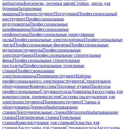
вибраторы
Бензорезы, резчики швов
Стойки, дрели для
бурения
Затирочные
машины
Гидроинструмент
Погрузчики
Профессиональный
инструмент
Профессиональные
шуруповерты
Профессиональные
шлифмашины
Профессиональные
перфораторы
Профессиональные циркулярные
пилы
Профессиональные электролобзики
Профессиональные
дрели
Профессиональные фрезеры
Профессиональные
мультиинструменты
Профессиональные
электрорубанки
Профессиональные строительные
фены
Профессиональные строительные
пистолеты
Профессиональные точильные
станки
Профессиональные
электроножницы
Пневмоинструмент
Наборы
профессионального электроинструмента
Строительное
оборудование
Компрессоры
Тепловые пушки
Пылесосы
профессиональные
Стружкоотсосы
Домкраты
Аксессуары для
компрессоров, пневмосистем
Системы пылеудаления для
электроинструмента
Пневмоинструмент
Станки и
оборудование
Деревообрабатывающие
станки
Ленточнопильные станки
Металлообрабатывающие
станки
Плиткорезные станки
Точильные
станки
Комплектующие для станков
Оснастка для
станков
Аксессуары для станков
Стружкоотсосы
Аксессуары