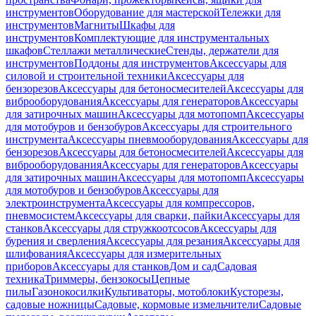
инструментов
Оборудование для мастерской
Тележки для
инструментов
Магниты
Шкафы для
инструментов
Комплектующие для инструментальных
шкафов
Стеллажи металлические
Стенды, держатели для
инструментов
Поддоны для инструментов
Аксессуары для
силовой и строительной техники
Аксессуары для
бензорезов
Аксессуары для бетоносмесителей
Аксессуары для
виброоборудования
Аксессуары для генераторов
Аксессуары
для затирочных машин
Аксессуары для мотопомп
Аксессуары
для мотобуров и бензобуров
Аксессуары для строительного
инструмента
Аксессуары пневмооборудования
Аксессуары для
бензорезов
Аксессуары для бетоносмесителей
Аксессуары для
виброоборудования
Аксессуары для генераторов
Аксессуары
для затирочных машин
Аксессуары для мотопомп
Аксессуары
для мотобуров и бензобуров
Аксессуары для
электроинструмента
Аксессуары для компрессоров,
пневмосистем
Аксессуары для сварки, пайки
Аксессуары для
станков
Аксессуары для стружкоотсосов
Аксессуары для
бурения и сверления
Аксессуары для резания
Аксессуары для
шлифования
Аксессуары для измерительных
приборов
Аксессуары для станков
Дом и сад
Садовая
техника
Триммеры, бензокосы
Цепные
пилы
Газонокосилки
Культиваторы, мотоблоки
Кусторезы,
садовые ножницы
Садовые, кормовые измельчители
Садовые