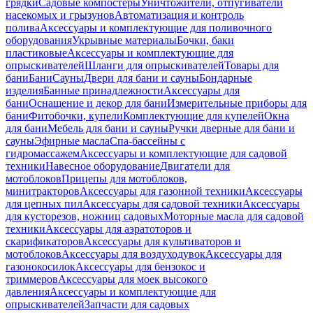
грядки
Садовые компостеры
Уничтожители, отпугиватели
насекомых и грызунов
Автоматизация и контроль
полива
Аксессуары и комплектующие для поливочного
оборудования
Укрывные материалы
Бочки, баки
пластиковые
Аксессуары и комплектующие для
опрыскивателей
Шланги для опрыскивателей
Товары для
бани
Бани
Сауны
Двери для бани и сауны
Бондарные
изделия
Банные принадлежности
Аксессуары для
бани
Оснащение и декор для бани
Измерительные приборы для
бани
Фитобочки, купели
Комплектующие для купелей
Окна
для бани
Мебель для бани и сауны
Ручки дверные для бани и
сауны
Эфирные масла
Спа-бассейны с
гидромассажем
Аксессуары и комплектующие для садовой
техники
Навесное оборудование
Двигатели для
мотоблоков
Прицепы для мотоблоков,
минитракторов
Аксессуары для газонной техники
Аксессуары
для цепных пил
Аксессуары для садовой техники
Аксессуары
для кусторезов, ножниц садовых
Моторные масла для садовой
техники
Аксессуары для аэратоторов и
скарификаторов
Аксессуары для культиваторов и
мотоблоков
Аксессуары для воздуходувок
Аксессуары для
газонокосилок
Аксессуары для бензокос и
триммеров
Аксессуары для моек высокого
давления
Аксессуары и комплектующие для
опрыскивателей
Запчасти для садовых