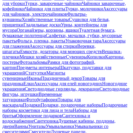
для уборки
Турки, заварочные чайники
Чайники заварочные,
кофейники
Чайники для плиты
Турки, молочники
Аксессуары
для чайников, электрочайников
Фильтры-
кувшины
Хозяйственные товары
Сушилки для белья,
прищепки
Гладильные доски
Урны, контейнеры для
мусора
Органайзеры, корзины, ящики
Туалетная бумага,
бумажные полотенца
Салфетки, мочалки, губки, мусорные
пакеты
Фольга, пленка, пакеты
Упаковочная тара
Аксессуары
для глажения
Аксессуары для стирки
Веревки,
шпагаты
Емкости, дозаторы для моющих средств
Вешалки-
плечики
Мешки хозяйственные
Сувениры
Копилки
Картины,
постеры
Фотоальбомы
Рамки для фотографий,
картин
Предметы интерьера
Шкатулки, подставки для
украшений
Статуэтки
Магниты
сувенирные
Иконы
Праздничный декор
Товары для
праздника
Елки
Аксессуары для елей новогодних
Новогодние
украшения
Светодиодные гирлянды, декорации
Светодиодные
фигуры, игрушки
Временные
татуировки
Фотобутафория
Товары для
маскарада
Подарки
Подарки, подарочные наборы
Подарочные
наборы косметики для лица и тела
Наборы для
бритья
Оформление подарков
Сантехника и
водоснабжение
Сантехника
Душевые кабины, поддоны,
двери
Ванны
Унитазы
Умывальники
Умывальники со
смесителями
Смесители
Душевые панели,