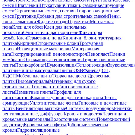
смеси
Шпатлевки
Штукатурки
Стяжки, самонивелирующие
смеси
Строительные смеси, составы
Гидроизоляционные
смеси
Грунтовки
Добавки для строительных смесей
Пены,
клеи, герметики
Жидкие гвозди
Герметики
Монтажная
пена
Клеи для обоев
Клеи для напольных
покрытий
Очистители, растворители
Фиксаторы
резьбы
Клеи
Герметики, пены
Кирпичи, блоки, тротуарная
плитка
Кирпичи
Строительные блоки
Тротуарная
плитка
Изоляционные материалы
Минеральная
вата
Экструдированный пенополистирол
Пенопласт
Пленки,
мембраны
Отражающая теплоизоляция
Гидроизоляционные
ленты
Поликарбонат
Шумоизоляция
Теплоизоляция
Звукоизоляц
плитные и пиломатериалы
Плиты OSB
Фанера
ДСП,
ЛДСП
Мебельные щиты
Террасные доски
Древесные
плиты
Пиломатериалы
Материалы для сухого
строительства
Гипсокартон
Гипсоволокнистые
листы
Цементные плиты
Профили для
гипсокартона
Комплектующие для гипсокартона
Ленты
армирующие
Уплотнительные ленты
Гипсовые и цементные
плиты
Вентиляторы вытяжные
Системы воздуховодов
Решетки
вентиляционные, диффузоры
Кровля и водосток
Черепица и
кровельные материалы
Водосточные системы
Поверхностный
водоотвод
Кровельные софиты
Доборные элементы
кровли
Гидроизоляционные