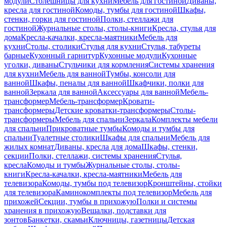
модули
Столешницы для кухни
Мебель для гостиной
Диваны,
кресла для гостиной
Комоды, тумбы для гостиной
Шкафы,
стенки, горки для гостиной
Полки, стеллажи для
гостиной
Журнальные столы, столы-книги
Кресла, стулья для
дома
Кресла-качалки, кресла-маятники
Мебель для
кухни
Столы, столики
Стулья для кухни
Стулья, табуреты
барные
Кухонный гарнитур
Кухонные модули
Кухонные
уголки, диваны
Стульчики для кормления
Системы хранения
для кухни
Мебель для ванной
Тумбы, консоли для
ванной
Шкафы, пеналы для ванной
Шкафчики, полки для
ванной
Зеркала для ванной
Аксессуары для ванной
Мебель-
трансформер
Мебель-трансформер
Кровати-
трансформеры
Детские кроватки-трансформеры
Столы-
трансформеры
Мебель для спальни
Зеркала
Комплекты мебели
для спальни
Прикроватные тумбы
Комоды и тумбы для
спальни
Туалетные столики
Шкафы для спальни
Мебель для
жилых комнат
Диваны, кресла для дома
Шкафы, стенки,
секции
Полки, стеллажи, системы хранения
Стулья,
кресла
Комоды и тумбы
Журнальные столы, столы-
книги
Кресла-качалки, кресла-маятники
Мебель для
телевизора
Комоды, тумбы под телевизор
Кронштейны, стойки
для телевизора
Каминокомплекты под телевизор
Мебель для
прихожей
Секции, тумбы в прихожую
Полки и системы
хранения в прихожую
Вешалки, подставки для
зонтов
Банкетки, скамьи
Ключницы, газетницы
Детская