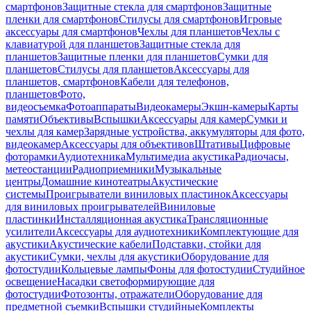
смартфонов
Защитные стекла для смартфонов
Защитные
пленки для смартфонов
Стилусы для смартфонов
Игровые
аксессуары для смартфонов
Чехлы для планшетов
Чехлы с
клавиатурой для планшетов
Защитные стекла для
планшетов
Защитные пленки для планшетов
Сумки для
планшетов
Стилусы для планшетов
Аксессуары для
планшетов, смартфонов
Кабели для телефонов,
планшетов
Фото,
видеосъемка
Фотоаппараты
Видеокамеры
Экшн-камеры
Карты
памяти
Объективы
Вспышки
Аксессуары для камер
Сумки и
чехлы для камер
Зарядные устройства, аккумуляторы для фото,
видеокамер
Аксессуары для объективов
Штативы
Цифровые
фоторамки
Аудиотехника
Мультимедиа акустика
Радиочасы,
метеостанции
Радиоприемники
Музыкальные
центры
Домашние кинотеатры
Акустические
системы
Проигрыватели виниловых пластинок
Аксессуары
для виниловых проигрывателей
Виниловые
пластинки
Инсталляционная акустика
Трансляционные
усилители
Аксессуары для аудиотехники
Комплектующие для
акустики
Акустические кабели
Подставки, стойки для
акустики
Сумки, чехлы для акустики
Оборудование для
фотостудии
Кольцевые лампы
Фоны для фотостудии
Студийное
освещение
Насадки светоформирующие для
фотостудии
Фотозонты, отражатели
Оборудование для
предметной съемки
Вспышки студийные
Комплекты