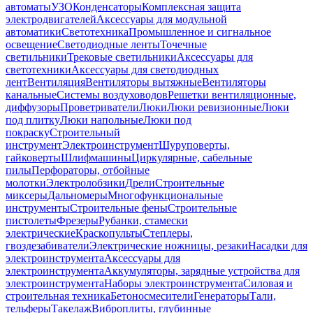
автоматы
УЗО
Конденсаторы
Комплексная защита
электродвигателей
Аксессуары для модульной
автоматики
Светотехника
Промышленное и сигнальное
освещение
Светодиодные ленты
Точечные
светильники
Трековые светильники
Аксессуары для
светотехники
Аксессуары для светодиодных
лент
Вентиляция
Вентиляторы вытяжные
Вентиляторы
канальные
Системы воздуховодов
Решетки вентиляционные,
диффузоры
Проветриватели
Люки
Люки ревизионные
Люки
под плитку
Люки напольные
Люки под
покраску
Строительный
инструмент
Электроинструмент
Шуруповерты,
гайковерты
Шлифмашины
Циркулярные, сабельные
пилы
Перфораторы, отбойные
молотки
Электролобзики
Дрели
Строительные
миксеры
Дальномеры
Многофункциональные
инструменты
Строительные фены
Строительные
пистолеты
Фрезеры
Рубанки, стамески
электрические
Краскопульты
Степлеры,
гвоздезабиватели
Электрические ножницы, резаки
Насадки для
электроинструмента
Аксессуары для
электроинструмента
Аккумуляторы, зарядные устройства для
электроинструмента
Наборы электроинструмента
Силовая и
строительная техника
Бетоносмесители
Генераторы
Тали,
тельферы
Такелаж
Виброплиты, глубинные