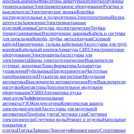
анкеры
Карабины
Фиксаторы арматуры
Шплинты
Пружины
универсальные
Электромонтажное оборудование
Розетки и
выключатели
Электрические звонки
Коробки
распределительные и подрозетники
Электропатроны
Вилки,
штепсели
Заземление
Электромонтажные
изделия
Клеммы
Средства диэлектрические
Трубки
термоусаживаемые
Изолирующие зажимы
Кабель и системы
для прокладки
Короба, трубы, металлорукав
Силовой
кабель
Наконечники, гильзы кабельные
Аксессуары для труб,
коробов
Кабельный крепеж
Арматура СИП
Электрощитовое
оборудование
Электрощиты
Аксессуары для
электрощита
Шины электротехнические
Выключатели
путевые, концевые
Трансформаторы
Аппаратура
управления
Рубильники
Предохранители
Частотные
преобразователи
Пускатели магнитные
Модульная
автоматика
Выключатели автоматические
Реле
Выключатели
нагрузки
Контакторы
Дополнительное модульное
оборудование
УЗИП
Автоматика пуска
двигателя
Дифференциальные
автоматы
УЗО
Конденсаторы
Комплексная защита
электродвигателей
Аксессуары для модульной
автоматики
Приборы учета
Счетчики газа
Счетчики
электроэнергии
Счетчики воды
Ремонт и отделка
Напольные
покрытия и
плитка
Плитка
Ламинат
Линолеум
Керамогранит
Спортивные