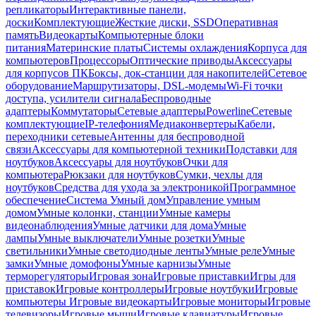
репликаторы
Интерактивные панели,
доски
Комплектующие
Жесткие диски, SSD
Оперативная
память
Видеокарты
Компьютерные блоки
питания
Материнские платы
Системы охлаждения
Корпуса для
компьютеров
Процессоры
Оптические приводы
Аксессуары
для корпусов ПК
Боксы, док-станции для накопителей
Сетевое
оборудование
Маршрутизаторы, DSL-модемы
Wi-Fi точки
доступа, усилители сигнала
Беспроводные
адаптеры
Коммутаторы
Сетевые адаптеры
Powerline
Сетевые
комплектующие
IP-телефония
Медиаконвертеры
Кабели,
переходники сетевые
Антенны для беспроводной
связи
Аксессуары для компьютерной техники
Подставки для
ноутбуков
Аксессуары для ноутбуков
Очки для
компьютера
Рюкзаки для ноутбуков
Сумки, чехлы для
ноутбуков
Средства для ухода за электроникой
Программное
обеспечение
Система Умный дом
Управление умным
домом
Умные колонки, станции
Умные камеры
видеонаблюдения
Умные датчики для дома
Умные
лампы
Умные выключатели
Умные розетки
Умные
светильники
Умные светодиодные ленты
Умные реле
Умные
замки
Умные домофоны
Умные карнизы
Умные
терморегуляторы
Игровая зона
Игровые приставки
Игры для
приставок
Игровые контроллеры
Игровые ноутбуки
Игровые
компьютеры
Игровые видеокарты
Игровые мониторы
Игровые
телевизоры
Игровые мыши
Игровые клавиатуры
Игровые