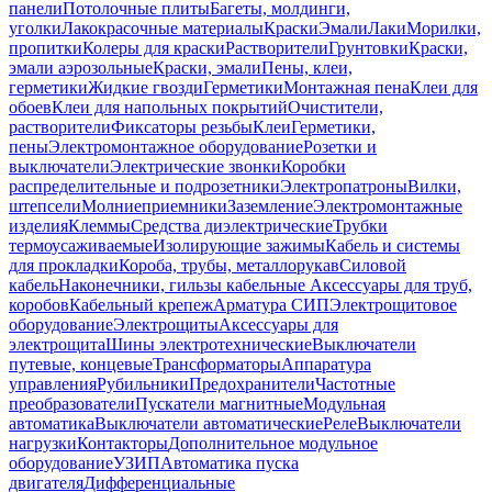
панели
Потолочные плиты
Багеты, молдинги,
уголки
Лакокрасочные материалы
Краски
Эмали
Лаки
Морилки,
пропитки
Колеры для краски
Растворители
Грунтовки
Краски,
эмали аэрозольные
Краски, эмали
Пены, клеи,
герметики
Жидкие гвозди
Герметики
Монтажная пена
Клеи для
обоев
Клеи для напольных покрытий
Очистители,
растворители
Фиксаторы резьбы
Клеи
Герметики,
пены
Электромонтажное оборудование
Розетки и
выключатели
Электрические звонки
Коробки
распределительные и подрозетники
Электропатроны
Вилки,
штепсели
Молниеприемники
Заземление
Электромонтажные
изделия
Клеммы
Средства диэлектрические
Трубки
термоусаживаемые
Изолирующие зажимы
Кабель и системы
для прокладки
Короба, трубы, металлорукав
Силовой
кабель
Наконечники, гильзы кабельные
Аксессуары для труб,
коробов
Кабельный крепеж
Арматура СИП
Электрощитовое
оборудование
Электрощиты
Аксессуары для
электрощита
Шины электротехнические
Выключатели
путевые, концевые
Трансформаторы
Аппаратура
управления
Рубильники
Предохранители
Частотные
преобразователи
Пускатели магнитные
Модульная
автоматика
Выключатели автоматические
Реле
Выключатели
нагрузки
Контакторы
Дополнительное модульное
оборудование
УЗИП
Автоматика пуска
двигателя
Дифференциальные