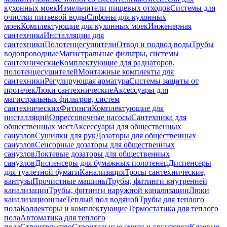
кухонных моек
Измельчители пищевых отходов
Системы для
очистки питьевой воды
Сифоны для кухонных
моек
Комплектующие для кухонных моек
Инженерная
сантехника
Инсталляции для
сантехники
Полотенцесушители
Отвод и подвод воды
Трубы
водопроводные
Магистральные фильтры, системы
сантехнические
Комплектующие для радиаторов,
полотенцесушителей
Монтажные комплекты для
сантехники
Регулирующая арматура
Системы защиты от
протечек
Люки сантехнические
Аксессуары для
магистральных фильтров, систем
сантехнических
Фитинги
Комплектующие для
инсталляций
Опрессовочные насосы
Сантехника для
общественных мест
Аксессуары для общественных
санузлов
Сушилки для рук
Дозаторы для общественных
санузлов
Сенсорные дозаторы для общественных
санузлов
Локтевые дозаторы для общественных
санузлов
Диспенсеры для бумажных полотенец
Диспенсеры
для туалетной бумаги
Канализация
Тросы сантехнические,
вантузы
Прочистные машины
Трубы, фитинги внутренней
канализации
Трубы, фитинги наружной канализации
Люки
канализационные
Теплый пол водяной
Трубы для теплого
пола
Коллекторы и комплектующие
Термостатика для теплого
пола
Автоматика для теплого
пола
Строительство
Строительные смеси и грунтовки
Клеевые