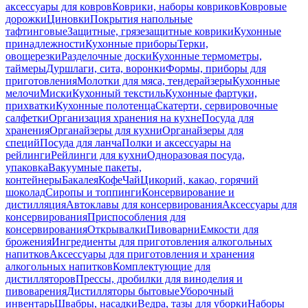
аксессуары для ковров
Коврики, наборы ковриков
Ковровые
дорожки
Циновки
Покрытия напольные
тафтинговые
Защитные, грязезащитные коврики
Кухонные
принадлежности
Кухонные приборы
Терки,
овощерезки
Разделочные доски
Кухонные термометры,
таймеры
Дуршлаги, сита, воронки
Формы, приборы для
приготовления
Молотки для мяса, тендерайзеры
Кухонные
мелочи
Миски
Кухонный текстиль
Кухонные фартуки,
прихватки
Кухонные полотенца
Скатерти, сервировочные
салфетки
Организация хранения на кухне
Посуда для
хранения
Органайзеры для кухни
Органайзеры для
специй
Посуда для ланча
Полки и аксессуары на
рейлинги
Рейлинги для кухни
Одноразовая посуда,
упаковка
Вакуумные пакеты,
контейнеры
Бакалея
Кофе
Чай
Цикорий, какао, горячий
шоколад
Сиропы и топпинги
Консервирование и
дистилляция
Автоклавы для консервирования
Аксессуары для
консервирования
Приспособления для
консервирования
Открывалки
Пивоварни
Емкости для
брожения
Ингредиенты для приготовления алкогольных
напитков
Аксессуары для приготовления и хранения
алкогольных напитков
Комплектующие для
дистилляторов
Прессы, дробилки для виноделия и
пивоварения
Дистилляторы бытовые
Уборочный
инвентарь
Швабры, насадки
Ведра, тазы для уборки
Наборы