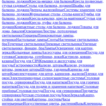
балкона, лоджии
Кресла-мешки для балкона
Кресла подвесные,
стулья садовые
Столы для балкона, лоджии
Шкафы для
балкона, лоджии
Дверцы жалюзийные
Системы хранения для
балкона, лоджии
Журнальные столы, столы-книги
Тумбы для
балкона, лоджии
Кресла-качалки, кресла-маятники
Стулья для
балкона, лоджии
Кресла, пуфы для балкона,
лоджии
Компактные столы для балкона, лоджии
Товары для
дома, бакалея
Освещение
Люстры, потолочные
светильники
Торшеры
Прикроватные лампы,
ночники
Настольные лампы
Споты
Настенные светильники,
бра
Точечные светильники
Трековые светильники
Уличные
светильники, фонари, бра
Лампы
Освещение для картин,
зеркал
Кольцевые лампы
Аксессуары для освещения
Посуда для
готовки
Сковороды, сотейники, воки
Кастрюли, ковши,
казаны
Посуда для СВЧ
Крышки и аксессуары для
посуды
Гастроемкости
Жалюзи, шторы
Жалюзи, рулонные
шторы, римские шторы
Шторы, гардины
Карнизы для
штор
Комплектующие для штор, карнизов, жалюзи
Пленки для
окон
Электроприводные солнцезащитные системы
Столовая
посуда, сервировка
Посуда для напитков
Посуда для горячих
напитков
Посуда для подачи и хранения напитков
Столовые
приборы
Столовая посуда
Посуда для сервировки
Предметы
сервировки
Детская столовая посуда
Декор
Зеркала
Кашпо,
стойки для цветов
Картины, постеры
Часы
интерьерные
Искусственные цветы, растения
Вазы
Ключницы,