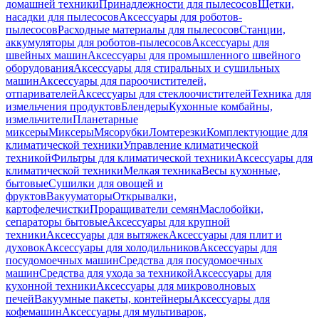
домашней техники
Принадлежности для пылесосов
Щетки,
насадки для пылесосов
Аксессуары для роботов-
пылесосов
Расходные материалы для пылесосов
Станции,
аккумуляторы для роботов-пылесосов
Аксессуары для
швейных машин
Аксессуары для промышленного швейного
оборудования
Аксессуары для стиральных и сушильных
машин
Аксессуары для пароочистителей,
отпаривателей
Аксессуары для стеклоочистителей
Техника для
измельчения продуктов
Блендеры
Кухонные комбайны,
измельчители
Планетарные
миксеры
Миксеры
Мясорубки
Ломтерезки
Комплектующие для
климатической техники
Управление климатической
техникой
Фильтры для климатической техники
Аксессуары для
климатической техники
Мелкая техника
Весы кухонные,
бытовые
Сушилки для овощей и
фруктов
Вакууматоры
Открывалки,
картофелечистки
Проращиватели семян
Маслобойки,
сепараторы бытовые
Аксессуары для крупной
техники
Аксессуары для вытяжек
Аксессуары для плит и
духовок
Аксессуары для холодильников
Аксессуары для
посудомоечных машин
Средства для посудомоечных
машин
Средства для ухода за техникой
Аксессуары для
кухонной техники
Аксессуары для микроволновых
печей
Вакуумные пакеты, контейнеры
Аксессуары для
кофемашин
Аксессуары для мультиварок,