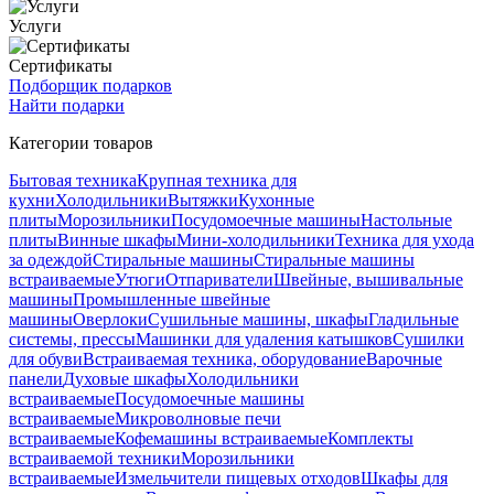
Услуги
Сертификаты
Подборщик подарков
Найти подарки
Категории товаров
Бытовая техника
Крупная техника для
кухни
Холодильники
Вытяжки
Кухонные
плиты
Морозильники
Посудомоечные машины
Настольные
плиты
Винные шкафы
Мини-холодильники
Техника для ухода
за одеждой
Стиральные машины
Стиральные машины
встраиваемые
Утюги
Отпариватели
Швейные, вышивальные
машины
Промышленные швейные
машины
Оверлоки
Сушильные машины, шкафы
Гладильные
системы, прессы
Машинки для удаления катышков
Сушилки
для обуви
Встраиваемая техника, оборудование
Варочные
панели
Духовые шкафы
Холодильники
встраиваемые
Посудомоечные машины
встраиваемые
Микроволновые печи
встраиваемые
Кофемашины встраиваемые
Комплекты
встраиваемой техники
Морозильники
встраиваемые
Измельчители пищевых отходов
Шкафы для