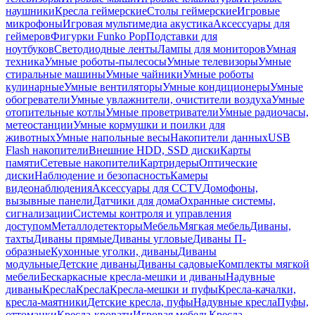
наушники
Кресла геймерские
Столы геймерские
Игровые
микрофоны
Игровая мультимедиа акустика
Аксессуары для
геймеров
Фигурки Funko Pop
Подставки для
ноутбуков
Светодиодные ленты
Лампы для мониторов
Умная
техника
Умные роботы-пылесосы
Умные телевизоры
Умные
стиральные машины
Умные чайники
Умные роботы
кулинарные
Умные вентиляторы
Умные кондиционеры
Умные
обогреватели
Умные увлажнители, очистители воздуха
Умные
отопительные котлы
Умные проветриватели
Умные радиочасы,
метеостанции
Умные кормушки и поилки для
животных
Умные напольные весы
Накопители данных
USB
Flash накопители
Внешние HDD, SSD диски
Карты
памяти
Сетевые накопители
Картридеры
Оптические
диски
Наблюдение и безопасность
Камеры
видеонаблюдения
Аксессуары для CCTV
Домофоны,
вызывные панели
Датчики для дома
Охранные системы,
сигнализации
Системы контроля и управления
доступом
Металлодетекторы
Мебель
Мягкая мебель
Диваны,
тахты
Диваны прямые
Диваны угловые
Диваны П-
образные
Кухонные уголки, диваны
Диваны
модульные
Детские диваны
Диваны садовые
Комплекты мягкой
мебели
Бескаркасные кресла-мешки и диваны
Надувные
диваны
Кресла
Кресла
Кресла-мешки и пуфы
Кресла-качалки,
кресла-маятники
Детские кресла, пуфы
Надувные кресла
Пуфы,
оттоманки
Кресла-кровати
Игровая мебель
Кресла