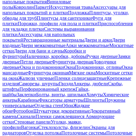
напольные покрытия
Виниловые
полы
Ковролин
Паркет
Искусственная трава
Аксессуары для
напольных покрытий и плитки
Подложка
Плинтусы, уголки,
обводы для труб
Плинтусы для сантехники
Фуги для
плитки
Порожки, профили для пола и плитки
Приспособления
для укладки плитки
Системы выравнивания
плитки
Аксессуары для напольных
покрытий
Реставрационные материалы
Двери и арки
Двери
входные
Двери межкомнатные
Арки межкомнатные
Москитные
сетки
Двери для бани и сауны
Коробки и
фурнитура
Наличники, коробки, доборы
Ручки дверные
Замки
дверные
Петли дверные
Фурнитура дверная
Доводчики
дверные
Окна и подоконники
Окна
Подоконники, отливы
Окна
мансардные
Фурнитура оконная
Мягкие окна
Москитные сетки
на окна
Жалюзи уличные
Пленки солнцезащитные
Крепежные
изделия
Саморезы, шурупы
Гвозди
Анкеры, дюбели
Скобы,
штифты
Перфорированный крепеж
Гайки,
шайбы
Заклепки
Болты, винты, шпильки
Хомуты
Химические
анкеры
Карабины
Фиксаторы арматуры
Шплинты
Пружины
универсальные
Отделка стен
Обои
Жидкие
обои
Фотообои
Штукатурки декоративные
Декоративный
камень
Скинали
Пленки самоклеящиеся
Армирующие
сетки
Стеновые панели
Уголки, маяки,
профили
Вагонка
Стеклохолсты, флизелин
Экраны для
радиаторов
Отделка потолка
Потолочные системы
Потолочные