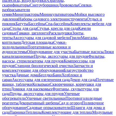
пылесосы, воздуходувки
Аэраторы,
скарификаторы
Снегоуборщики
Дровоколы
Сеялки,
разбрасыватели
семян
Минитракторы
Миникультиваторы
Мойки высокого
давления
Наборы садового электроинструмента
Отдых и
пикник
Батуты
Бассейны
Спа-бассейны
Комплекты мебели для
сада
Столы для сада
Стулья, кресла для сада
Качели
садовые
Гамаки, шезлонги
Раскладушки
Зонты,
тенты
Аксессуары для садовой мебели
Грили
Мангалы,
коптильни
Детская площадка
Сумки-
холодильники
Портативные колонки и
аудиосистемы
Оборудование для участка
Бытовые насосы
Люки
канализационные
Пруды, аксессуары для прудов
Фильтры,
насосы, стерилизаторы для прудов
Компрессоры для
прудов
Станции биологической очистки
Запчасти и
комплектующие для оборудования
Благоустройство
участка
Дачные дома
Беседки
Бани
Хозблоки и
сараи
Аксессуары для озеленения сада
Декор для сада
Почтовые
ящики, таблички
Козырьки
Скворечники, кормушки для
птиц
Домики для насекомых
Фонтаны, скульптуры для
сада
Пруды, аксессуары для прудов
Уличные
обогреватели
Уличные светильники
Противогололедные
реагенты
Декоративный щебень
Сад и огород
Поливочное
оборудование
Садовые опрыскиватели
Шланги для дома и
сада
Парники
Теплицы
Комплектующие для теплиц
Модульные