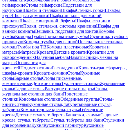
геймерские
Столы геймерские
Подставки для
ноутбуков
Шкафы и стеллажи
Шкафы
Стенки, горки
Шкафы-
купе
Шкафы-гармошки
Шкафы-пеналы для жилой
комнаты
Шкафы с витриной, буфеты
Шкафы, секции в
прихожую
Полки, стеллажи, системы хранения
Шкафы для
ванной комнаты
Вешалки, подставки для зонтов
Комоды,
тумбы
Комоды
Тумбы
Прикроватные тумбы
Обувницы, тумбы в
прихожую
Комоды, тумбы для ванной
Пеленальные столики,
комоды
Тумбы под ТВ
Комоды пластиковые
Кровати и
матрасы
Матрасы
Кровати
Детские кровати
Кроватки для
новорожденных
Надувная мебель
Наматрасники, чехлы на
матрас
Основания для
кроватей
Подматрасники
Раскладушки
Кровати-трансформеры,
шкафы-кровати
Кровати-домики
Столы
Кухонные
столы
Барные столы
Столы письменные,
компьютерные
Детские столы
Туалетные столики
Журнальные
столы
Садовые столы
Растущие столы и парты
Столы,
журнальные столики для бани
Приставные
столики
Консольные столики
Обеденные группы
Столы-
книги
Стулья
Кухонные стулья, табуреты
Барные стулья,
табуреты
Компьютерные кресла, стулья
Геймерские
кресла
Детские стулья, табуреты
Банкетки, скамьи
Садовые
кресла, стулья, табуреты
Стулья, табуреты для бани
Стульчики
для кормления
Кухня
Кухонный гарнитур
Кухонные