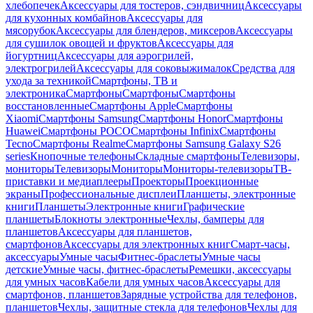
хлебопечек
Аксессуары для тостеров, сэндвичниц
Аксессуары
для кухонных комбайнов
Аксессуары для
мясорубок
Аксессуары для блендеров, миксеров
Аксессуары
для сушилок овощей и фруктов
Аксессуары для
йогуртниц
Аксессуары для аэрогрилей,
электрогрилей
Аксессуары для соковыжималок
Средства для
ухода за техникой
Смартфоны, ТВ и
электроника
Смартфоны
Смартфоны
Смартфоны
восстановленные
Смартфоны Apple
Смартфоны
Xiaomi
Смартфоны Samsung
Смартфоны Honor
Смартфоны
Huawei
Смартфоны POCO
Смартфоны Infinix
Смартфоны
Tecno
Смартфоны Realme
Смартфоны Samsung Galaxy S26
series
Кнопочные телефоны
Складные смартфоны
Телевизоры,
мониторы
Телевизоры
Мониторы
Мониторы-телевизоры
ТВ-
приставки и медиаплееры
Проекторы
Проекционные
экраны
Профессиональные дисплеи
Планшеты, электронные
книги
Планшеты
Электронные книги
Графические
планшеты
Блокноты электронные
Чехлы, бамперы для
планшетов
Аксессуары для планшетов,
смартфонов
Аксессуары для электронных книг
Смарт-часы,
аксессуары
Умные часы
Фитнес-браслеты
Умные часы
детские
Умные часы, фитнес-браслеты
Ремешки, аксессуары
для умных часов
Кабели для умных часов
Аксессуары для
смартфонов, планшетов
Зарядные устройства для телефонов,
планшетов
Чехлы, защитные стекла для телефонов
Чехлы для