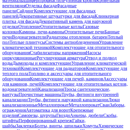
материалы
Шифер
Профнастил
Рулонная кровля
Кровельная
вентиляция
Отделка фасада
Фасадные
панели
Сайдинг
Комплектующие для фасадных
панелей
Декоративные штукатурки для фасада
Клинкерная
плитка для фасада
Декоративный камень для наружной
отделки
Отопление
Отопительные котлы
Газовые
колонки
Камины, печи-камины
Отопительные печи
Банные
печи
Водонагреватели
Радиаторы отопления, батареи
Теплый
пол
Теплые плинтусы
Системы антиобледенения
Управление
климатической техникой
Комплектующие для отопительного
оборудования
Стабилизаторы напряжения
Насосы
циркуляционные
Регулирующая арматура
Отвод и подвод
воды
Дымоходы и комплектующие
Управление климатической
техникой
Комплектующие для радиаторов
Комплектующие для
теплого пола
Топливо и аксессуары для отопительного
оборудования
Комплектующие для печей, каминов
Аксессуары
для каминов, печей
Комплектующие для отопительных котлов,
водонагревателей
Канализация
Тросы сантехнические,
вантузы
Прочистные машины
Трубы, фитинги внутренней
канализации
Трубы, фитинги наружной канализации
Люки
канализационные
Металлопрокат
Металлопрокат
Сваи
Заборы,
ограждения
Автоматика для ворот
Крепежные
изделия
Саморезы, шурупы
Гвозди
Анкеры, дюбели
Скобы,
штифты
Перфорированный крепеж
Гайки,
шайбы
Заклепки
Болты, винты, шпильки
Хомуты
Химические