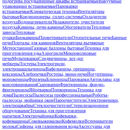
подогрева посуды
Винные шкафы встраиваемые
Вакуумные
упаковщики встраиваемые
Пароварки
встраиваемые
Климатическая техника
Вентиляторы
бытовые
Кондиционеры, сплит-системы
Охладители
воздуха
Водонагреватели
Увлажнители, очистители
воздуха
Камины, печи-камины
Обогреватели
Тепловые
завесы
Тепловые
пушки
Биокамины
Проветриватели
Отопительные печи
Банные
печи
Порталы для каминов
Вентиляторы вытяжные
Метеостанции
Газовые баллоны бытовые
Техника для
приготовления еды
Аэрогрили
Микроволновые
печи
Мультиварки
Сэндвичницы, хот-дог
мейкеры
Тостеры
Электрогрили,
электрошашлычницы
Вафельницы, орешницы,
кексницы
Хлебопечки
Ростеры, мини-печи
Йогуртницы,
мороженицы
Фризеры
Блинницы
Пароварки
Автоклавы для
консервирования
Сыроварни
Фритюрницы, фондю-
фритюрницы
Яйцеварки
Попкорницы
Техника для
дома
Пылесосы
Пылесосы профессиональные
Роботы-
пылесосы, мойщики окон
Пароочистители
Электровеники,
электрошвабры
Стеклоочистители
Стерилизационное
оборудование
Техника для приготовления
напитков
Электрочайники
Кофеварки,
кофемашины
Соковыжималки
Кофемолки
Вспениватели
молока
Сифоны для газирования воды
Аксессуары для