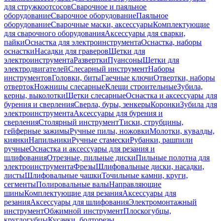
для стружкоотсосов
Сварочное и паяльное
оборудование
Сварочное оборудование
Паяльное
оборудование
Сварочные маски, аксессуары
Комплектующие
для сварочного оборудования
Аксессуары для сварки,
пайки
Оснастка для электроинструмента
Оснастка, наборы
оснастки
Насадки для граверов
Щетки для
электроинструмента
Развертки
Пуансоны
Щетки для
электродвигателей
Слесарный инструмент
Наборы
инструментов
Головки, биты
Гаечные ключи
Отвертки, наборы
отверток
Ножницы слесарные
Клещи строительные
Зубила,
керны, выколотки
Щетки слесарные
Оснастка и аксессуары для
бурения и сверления
Сверла, буры, зенкеры
Коронки
Зубила для
электроинструмента
Аксессуары для бурения и
сверления
Столярный инструмент
Тиски, струбцины,
гейферные зажимы
Ручные пилы, ножовки
Молотки, кувалды,
киянки
Напильники
Ручные стамески
Рубанки, рашпили
ручные
Оснастка и аксессуары для резания и
шлифования
Отрезные, пильные диски
Пильные полотна для
электроинструмента
Фрезы
Шлифовальные диски, насадки,
листы
Шлифовальные чашки
Точильные камни, круги,
сегменты
Полировальные валы
Направляющие
шины
Комплектующие для резания
Аксессуары для
резания
Аксессуары для шлифования
Электромонтажный
инструмент
Обжимной инструмент
Плоскогубцы,
круглогубцы
Кусачки, болторезы,