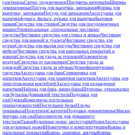
газетницы
Свечи, подсвечники
Предметы интерьера
Ширмы
декоративные
Посуда для выпечки, запекания
Формы для
выпечки, запекания
Посуда для запекания
Аксессуары для
выпечки
Бумага, фольга, рукава для выпечки
Бытовая
химия
Средства для стирки
Средства для посудомоечных
машин
Универсальные, специальные чистящие
средства
Чистящие средства для стекол и зеркал
Чистящие
средства для ванной и туалета
Чистящие средства для
кухни
Средства для мытья посуды
Чистящие средства для
мебели
Чистящие средства для напольных покрытий и
ковров
Средства для ухода за техникой
Освежители
воздуха
Средства от насекомых
Средства ухода за
одеждой
Средства ухода за обувью
Дезинфицирующие
средства
Аксессуары для бара
Сервировка для
напитков
Аксессуары для хранения напитков
Аксессуары для
приготовления коктейлей
Аксессуары для охлаждения
напитков
Наборы для бара, мини-бары
Штопоры, открывалки
для бутылок
Домашний текстиль
Подушки для
сна
Одеяла
Комплекты постельных
принадлежностей
Постельное белье
Пледы,
покрывала
Полотенца
Скатерти
Подушки декоративные
Маски,
беруши для сна
Наполнители для домашнего
текстиля
Ткани
Кухонные ножи, аксессуары
Ножи
Аксессуары
для кухонных ножей
Ножеточки и комплектующие
Ковры и
напольные покрытия
Ковры, циновки, шкуры
Ковры,