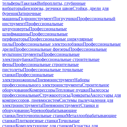
тельферы
Такелаж
Виброплиты, глубинные
вибраторы
Бензорезы, резчики швов
Стойки, дрели для
бурения
Затирочные
машины
Гидроинструмент
Погрузчики
Профессиональный
инструмент
Профессиональные
шуруповерты
Профессиональные
шлифмашины
Профессиональные
перфораторы
Профессиональные циркулярные
пилы
Профессиональные электролобзики
Профессиональные
дрели
Профессиональные фрезеры
Профессиональные
мультиинструменты
Профессиональные
электрорубанки
Профессиональные строительные
фены
Профессиональные строительные
пистолеты
Профессиональные точильные
станки
Профессиональные
электроножницы
Пневмоинструмент
Наборы
профессионального электроинструмента
Строительное
оборудование
Компрессоры
Тепловые пушки
Пылесосы
профессиональные
Стружкоотсосы
Домкраты
Аксессуары для
компрессоров, пневмосистем
Системы пылеудаления для
электроинструмента
Пневмоинструмент
Станки и
оборудование
Деревообрабатывающие
станки
Ленточнопильные станки
Металлообрабатывающие
станки
Плиткорезные станки
Точильные
станки
Комплектующие для станков
Оснастка для