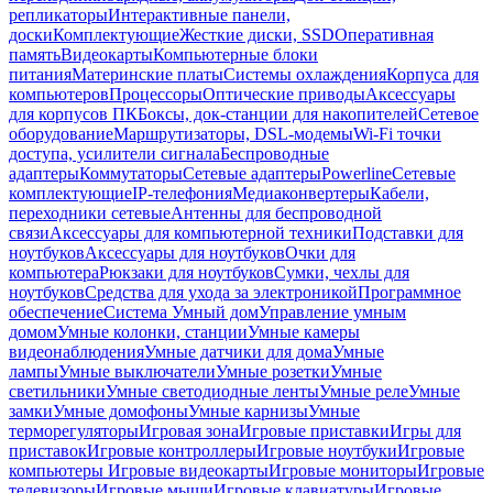
репликаторы
Интерактивные панели,
доски
Комплектующие
Жесткие диски, SSD
Оперативная
память
Видеокарты
Компьютерные блоки
питания
Материнские платы
Системы охлаждения
Корпуса для
компьютеров
Процессоры
Оптические приводы
Аксессуары
для корпусов ПК
Боксы, док-станции для накопителей
Сетевое
оборудование
Маршрутизаторы, DSL-модемы
Wi-Fi точки
доступа, усилители сигнала
Беспроводные
адаптеры
Коммутаторы
Сетевые адаптеры
Powerline
Сетевые
комплектующие
IP-телефония
Медиаконвертеры
Кабели,
переходники сетевые
Антенны для беспроводной
связи
Аксессуары для компьютерной техники
Подставки для
ноутбуков
Аксессуары для ноутбуков
Очки для
компьютера
Рюкзаки для ноутбуков
Сумки, чехлы для
ноутбуков
Средства для ухода за электроникой
Программное
обеспечение
Система Умный дом
Управление умным
домом
Умные колонки, станции
Умные камеры
видеонаблюдения
Умные датчики для дома
Умные
лампы
Умные выключатели
Умные розетки
Умные
светильники
Умные светодиодные ленты
Умные реле
Умные
замки
Умные домофоны
Умные карнизы
Умные
терморегуляторы
Игровая зона
Игровые приставки
Игры для
приставок
Игровые контроллеры
Игровые ноутбуки
Игровые
компьютеры
Игровые видеокарты
Игровые мониторы
Игровые
телевизоры
Игровые мыши
Игровые клавиатуры
Игровые