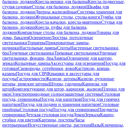
балкона, лоджии
Кресла-мешки для балкона
Кресла подвесные,
стулья садовые
Столы для балкона, лоджии
Шкафы для
балкона, лоджии
Дверцы жалюзийные
Системы хранения для
балкона, лоджии
Журнальные столы, столы-книги
Тумбы для
балкона, лоджии
Кресла-качалки, кресла-маятники
Стулья для
балкона, лоджии
Кресла, пуфы для балкона,
лоджии
Компактные столы для балкона, лоджии
Товары для
дома, бакалея
Освещение
Люстры, потолочные
светильники
Торшеры
Прикроватные лампы,
ночники
Настольные лампы
Споты
Настенные светильники,
бра
Точечные светильники
Трековые светильники
Уличные
светильники, фонари, бра
Лампы
Освещение для картин,
зеркал
Кольцевые лампы
Аксессуары для освещения
Посуда для
готовки
Сковороды, сотейники, воки
Кастрюли, ковши,
казаны
Посуда для СВЧ
Крышки и аксессуары для
посуды
Гастроемкости
Жалюзи, шторы
Жалюзи, рулонные
шторы, римские шторы
Шторы, гардины
Карнизы для
штор
Комплектующие для штор, карнизов, жалюзи
Пленки для
окон
Электроприводные солнцезащитные системы
Столовая
посуда, сервировка
Посуда для напитков
Посуда для горячих
напитков
Посуда для подачи и хранения напитков
Столовые
приборы
Столовая посуда
Посуда для сервировки
Предметы
сервировки
Детская столовая посуда
Декор
Зеркала
Кашпо,
стойки для цветов
Картины, постеры
Часы
интерьерные
Искусственные цветы, растения
Вазы
Ключницы,