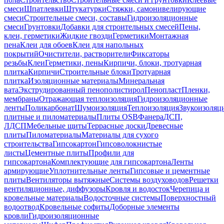
смеси
Шпатлевки
Штукатурки
Стяжки, самонивелирующие
смеси
Строительные смеси, составы
Гидроизоляционные
смеси
Грунтовки
Добавки для строительных смесей
Пены,
клеи, герметики
Жидкие гвозди
Герметики
Монтажная
пена
Клеи для обоев
Клеи для напольных
покрытий
Очистители, растворители
Фиксаторы
резьбы
Клеи
Герметики, пены
Кирпичи, блоки, тротуарная
плитка
Кирпичи
Строительные блоки
Тротуарная
плитка
Изоляционные материалы
Минеральная
вата
Экструдированный пенополистирол
Пенопласт
Пленки,
мембраны
Отражающая теплоизоляция
Гидроизоляционные
ленты
Поликарбонат
Шумоизоляция
Теплоизоляция
Звукоизоляц
плитные и пиломатериалы
Плиты OSB
Фанера
ДСП,
ЛДСП
Мебельные щиты
Террасные доски
Древесные
плиты
Пиломатериалы
Материалы для сухого
строительства
Гипсокартон
Гипсоволокнистые
листы
Цементные плиты
Профили для
гипсокартона
Комплектующие для гипсокартона
Ленты
армирующие
Уплотнительные ленты
Гипсовые и цементные
плиты
Вентиляторы вытяжные
Системы воздуховодов
Решетки
вентиляционные, диффузоры
Кровля и водосток
Черепица и
кровельные материалы
Водосточные системы
Поверхностный
водоотвод
Кровельные софиты
Доборные элементы
кровли
Гидроизоляционные