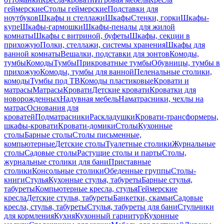
геймерские
Столы геймерские
Подставки для
ноутбуков
Шкафы и стеллажи
Шкафы
Стенки, горки
Шкафы-
купе
Шкафы-гармошки
Шкафы-пеналы для жилой
комнаты
Шкафы с витриной, буфеты
Шкафы, секции в
прихожую
Полки, стеллажи, системы хранения
Шкафы для
ванной комнаты
Вешалки, подставки для зонтов
Комоды,
тумбы
Комоды
Тумбы
Прикроватные тумбы
Обувницы, тумбы в
прихожую
Комоды, тумбы для ванной
Пеленальные столики,
комоды
Тумбы под ТВ
Комоды пластиковые
Кровати и
матрасы
Матрасы
Кровати
Детские кровати
Кроватки для
новорожденных
Надувная мебель
Наматрасники, чехлы на
матрас
Основания для
кроватей
Подматрасники
Раскладушки
Кровати-трансформеры,
шкафы-кровати
Кровати-домики
Столы
Кухонные
столы
Барные столы
Столы письменные,
компьютерные
Детские столы
Туалетные столики
Журнальные
столы
Садовые столы
Растущие столы и парты
Столы,
журнальные столики для бани
Приставные
столики
Консольные столики
Обеденные группы
Столы-
книги
Стулья
Кухонные стулья, табуреты
Барные стулья,
табуреты
Компьютерные кресла, стулья
Геймерские
кресла
Детские стулья, табуреты
Банкетки, скамьи
Садовые
кресла, стулья, табуреты
Стулья, табуреты для бани
Стульчики
для кормления
Кухня
Кухонный гарнитур
Кухонные