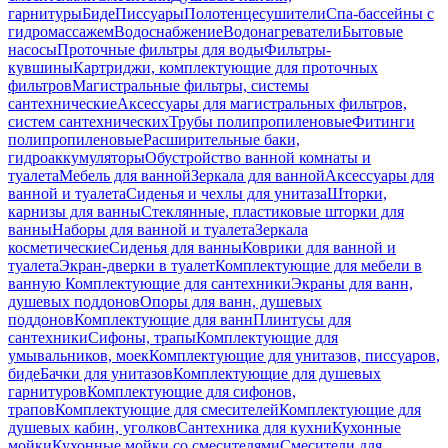
гарнитуры
Биде
Писсуары
Полотенцесушители
Спа-бассейны с
гидромассажем
Водоснабжение
Водонагреватели
Бытовые
насосы
Проточные фильтры для воды
Фильтры-
кувшины
Картриджи, комплектующие для проточных
фильтров
Магистральные фильтры, системы
сантехнические
Аксессуары для магистральных фильтров,
систем сантехнических
Трубы полипропиленовые
Фитинги
полипропиленовые
Расширительные баки,
гидроаккумуляторы
Обустройство ванной комнаты и
туалета
Мебель для ванной
Зеркала для ванной
Аксессуары для
ванной и туалета
Сиденья и чехлы для унитаза
Шторки,
карнизы для ванны
Стеклянные, пластиковые шторки для
ванны
Наборы для ванной и туалета
Зеркала
косметические
Сиденья для ванны
Коврики для ванной и
туалета
Экран-дверки в туалет
Комплектующие для мебели в
ванную
Комплектующие для сантехники
Экраны для ванн,
душевых поддонов
Опоры для ванн, душевых
поддонов
Комплектующие для ванн
Плинтусы для
сантехники
Сифоны, трапы
Комплектующие для
умывальников, моек
Комплектующие для унитазов, писсуаров,
биде
Бачки для унитазов
Комплектующие для душевых
гарнитуров
Комплектующие для сифонов,
трапов
Комплектующие для смесителей
Комплектующие для
душевых кабин, уголков
Сантехника для кухни
Кухонные
мойки
Кухонные мойки со смесителями
Смесители для