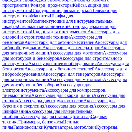
пространства
Фонари, прожекторы
Кейсы, ящики для
инструментов
Оборудование для мастерской
Тележки для
инструментов
Магниты
Шкафы для
инструментов
Комплектующие для инструментальных
шкафов
Стеллажи металлические
Стенды, держатели для
инструментов
Поддоны для инструментов
Аксессуары для
силовой и строительной техники
Аксессуары для
бензорезов
Аксессуары для бетоносмесителей
Аксессуары для
виброоборудования
Аксессуары для генераторов
Аксессуары
для затирочных машин
Аксессуары для мотопомп
Аксессуары
для мотобуров и бензобуров
Аксессуары для строительного
инструмента
Аксессуары пневмооборудования
Аксессуары для
бензорезов
Аксессуары для бетоносмесителей
Аксессуары для
виброоборудования
Аксессуары для генераторов
Аксессуары
для затирочных машин
Аксессуары для мотопомп
Аксессуары
для мотобуров и бензобуров
Аксессуары для
электроинструмента
Аксессуары для компрессоров,
пневмосистем
Аксессуары для сварки, пайки
Аксессуары для
станков
Аксессуары для стружкоотсосов
Аксессуары для
бурения и сверления
Аксессуары для резания
Аксессуары для
шлифования
Аксессуары для измерительных
приборов
Аксессуары для станков
Дом и сад
Садовая
техника
Триммеры, бензокосы
Цепные
пилы
Газонокосилки
Культиваторы, мотоблоки
Кусторезы,