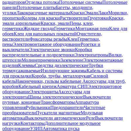
радиаторов
Отделка потолка
Потолочные системы
Потолочные
панели
Потолочные плиты
Багеты, молдинги,
уголки
Лакокрасочные материалы
Краски
Эмали
Лаки
Морилки,
пропитки
Колеры для краски
Растворители
Грунтовки
Краски,
эмали аэрозольные
Краски, эмали
Пены, клеи,
герметики
Жидкие гвозди
Герметики
Монтажная пена
Клеи для
обоев
Клеи для напольных покрытий
Очистители,
растворители
Фиксаторы резьбы
Клеи
Герметики,
пены
Электромонтажное оборудование
Розетки и
выключатели
Электрические звонки
Коробки
распределительные и подрозетники
Электропатроны
Вилки,
штепсели
Молниеприемники
Заземление
Электромонтажные
изделия
Клеммы
Средства диэлектрические
Трубки
термоусаживаемые
Изолирующие зажимы
Кабель и системы
для прокладки
Короба, трубы, металлорукав
Силовой
кабель
Наконечники, гильзы кабельные
Аксессуары для труб,
коробов
Кабельный крепеж
Арматура СИП
Электрощитовое
оборудование
Электрощиты
Аксессуары для
электрощита
Шины электротехнические
Выключатели
путевые, концевые
Трансформаторы
Аппаратура
управления
Рубильники
Предохранители
Частотные
преобразователи
Пускатели магнитные
Модульная
автоматика
Выключатели автоматические
Реле
Выключатели
нагрузки
Контакторы
Дополнительное модульное
оборудование
УЗИП
Автоматика пуска