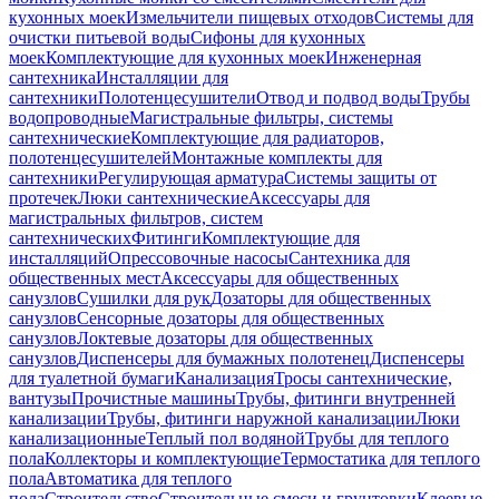
кухонных моек
Измельчители пищевых отходов
Системы для
очистки питьевой воды
Сифоны для кухонных
моек
Комплектующие для кухонных моек
Инженерная
сантехника
Инсталляции для
сантехники
Полотенцесушители
Отвод и подвод воды
Трубы
водопроводные
Магистральные фильтры, системы
сантехнические
Комплектующие для радиаторов,
полотенцесушителей
Монтажные комплекты для
сантехники
Регулирующая арматура
Системы защиты от
протечек
Люки сантехнические
Аксессуары для
магистральных фильтров, систем
сантехнических
Фитинги
Комплектующие для
инсталляций
Опрессовочные насосы
Сантехника для
общественных мест
Аксессуары для общественных
санузлов
Сушилки для рук
Дозаторы для общественных
санузлов
Сенсорные дозаторы для общественных
санузлов
Локтевые дозаторы для общественных
санузлов
Диспенсеры для бумажных полотенец
Диспенсеры
для туалетной бумаги
Канализация
Тросы сантехнические,
вантузы
Прочистные машины
Трубы, фитинги внутренней
канализации
Трубы, фитинги наружной канализации
Люки
канализационные
Теплый пол водяной
Трубы для теплого
пола
Коллекторы и комплектующие
Термостатика для теплого
пола
Автоматика для теплого
пола
Строительство
Строительные смеси и грунтовки
Клеевые