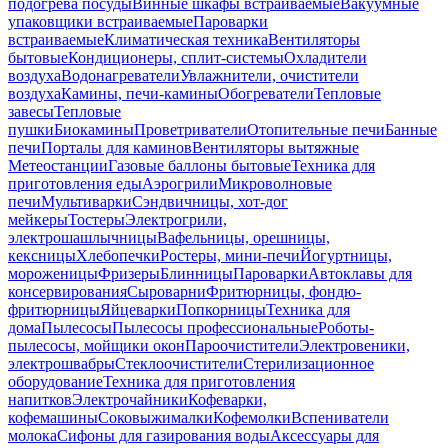
подогрева посуды
Винные шкафы встраиваемые
Вакуумные
упаковщики встраиваемые
Пароварки
встраиваемые
Климатическая техника
Вентиляторы
бытовые
Кондиционеры, сплит-системы
Охладители
воздуха
Водонагреватели
Увлажнители, очистители
воздуха
Камины, печи-камины
Обогреватели
Тепловые
завесы
Тепловые
пушки
Биокамины
Проветриватели
Отопительные печи
Банные
печи
Порталы для каминов
Вентиляторы вытяжные
Метеостанции
Газовые баллоны бытовые
Техника для
приготовления еды
Аэрогрили
Микроволновые
печи
Мультиварки
Сэндвичницы, хот-дог
мейкеры
Тостеры
Электрогрили,
электрошашлычницы
Вафельницы, орешницы,
кексницы
Хлебопечки
Ростеры, мини-печи
Йогуртницы,
мороженицы
Фризеры
Блинницы
Пароварки
Автоклавы для
консервирования
Сыроварни
Фритюрницы, фондю-
фритюрницы
Яйцеварки
Попкорницы
Техника для
дома
Пылесосы
Пылесосы профессиональные
Роботы-
пылесосы, мойщики окон
Пароочистители
Электровеники,
электрошвабры
Стеклоочистители
Стерилизационное
оборудование
Техника для приготовления
напитков
Электрочайники
Кофеварки,
кофемашины
Соковыжималки
Кофемолки
Вспениватели
молока
Сифоны для газирования воды
Аксессуары для