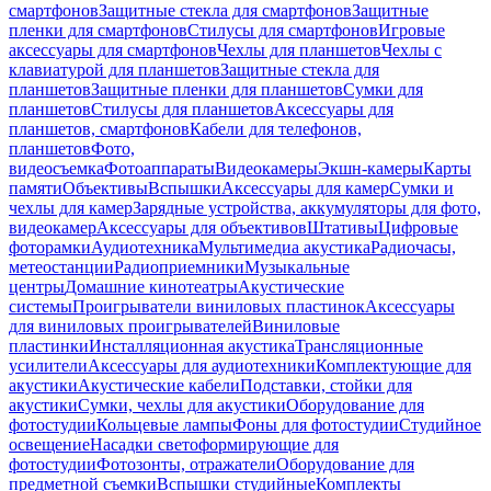
смартфонов
Защитные стекла для смартфонов
Защитные
пленки для смартфонов
Стилусы для смартфонов
Игровые
аксессуары для смартфонов
Чехлы для планшетов
Чехлы с
клавиатурой для планшетов
Защитные стекла для
планшетов
Защитные пленки для планшетов
Сумки для
планшетов
Стилусы для планшетов
Аксессуары для
планшетов, смартфонов
Кабели для телефонов,
планшетов
Фото,
видеосъемка
Фотоаппараты
Видеокамеры
Экшн-камеры
Карты
памяти
Объективы
Вспышки
Аксессуары для камер
Сумки и
чехлы для камер
Зарядные устройства, аккумуляторы для фото,
видеокамер
Аксессуары для объективов
Штативы
Цифровые
фоторамки
Аудиотехника
Мультимедиа акустика
Радиочасы,
метеостанции
Радиоприемники
Музыкальные
центры
Домашние кинотеатры
Акустические
системы
Проигрыватели виниловых пластинок
Аксессуары
для виниловых проигрывателей
Виниловые
пластинки
Инсталляционная акустика
Трансляционные
усилители
Аксессуары для аудиотехники
Комплектующие для
акустики
Акустические кабели
Подставки, стойки для
акустики
Сумки, чехлы для акустики
Оборудование для
фотостудии
Кольцевые лампы
Фоны для фотостудии
Студийное
освещение
Насадки светоформирующие для
фотостудии
Фотозонты, отражатели
Оборудование для
предметной съемки
Вспышки студийные
Комплекты