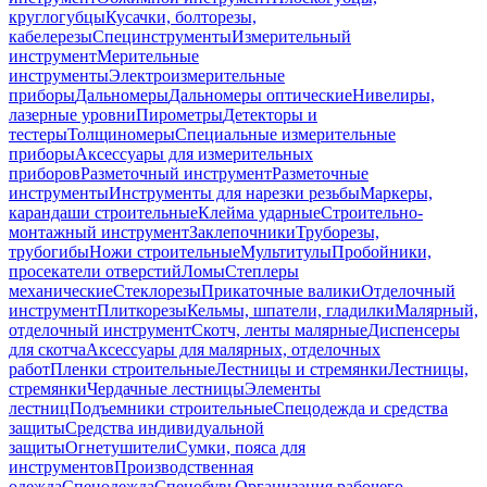
круглогубцы
Кусачки, болторезы,
кабелерезы
Специнструменты
Измерительный
инструмент
Мерительные
инструменты
Электроизмерительные
приборы
Дальномеры
Дальномеры оптические
Нивелиры,
лазерные уровни
Пирометры
Детекторы и
тестеры
Толщиномеры
Специальные измерительные
приборы
Аксессуары для измерительных
приборов
Разметочный инструмент
Разметочные
инструменты
Инструменты для нарезки резьбы
Маркеры,
карандаши строительные
Клейма ударные
Строительно-
монтажный инструмент
Заклепочники
Труборезы,
трубогибы
Ножи строительные
Мультитулы
Пробойники,
просекатели отверстий
Ломы
Степлеры
механические
Стеклорезы
Прикаточные валики
Отделочный
инструмент
Плиткорезы
Кельмы, шпатели, гладилки
Малярный,
отделочный инструмент
Скотч, ленты малярные
Диспенсеры
для скотча
Аксессуары для малярных, отделочных
работ
Пленки строительные
Лестницы и стремянки
Лестницы,
стремянки
Чердачные лестницы
Элементы
лестниц
Подъемники строительные
Спецодежда и средства
защиты
Средства индивидуальной
защиты
Огнетушители
Сумки, пояса для
инструментов
Производственная
одежда
Спецодежда
Спецобувь
Организация рабочего