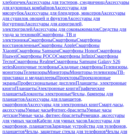
хлебопечек
Аксессуары для тостеров, сэндвичниц
Аксессуары
для кухонных комбайнов
Аксессуары для
мясорубок
Аксессуары для блендеров, миксеров
Аксессуары
для сушилок овощей и фруктов
Аксессуары для
йогуртниц
Аксессуары для аэрогрилей,
электрогрилей
Аксессуары для соковыжималок
Средства для
ухода за техникой
Смартфоны, ТВ и
электроника
Смартфоны
Смартфоны
Смартфоны
восстановленные
Смартфоны Apple
Смартфоны
Xiaomi
Смартфоны Samsung
Смартфоны Honor
Смартфоны
Huawei
Смартфоны POCO
Смартфоны Infinix
Смартфоны
Tecno
Смартфоны Realme
Смартфоны Samsung Galaxy S26
series
Кнопочные телефоны
Складные смартфоны
Телевизоры,
мониторы
Телевизоры
Мониторы
Мониторы-телевизоры
ТВ-
приставки и медиаплееры
Проекторы
Проекционные
экраны
Профессиональные дисплеи
Планшеты, электронные
книги
Планшеты
Электронные книги
Графические
планшеты
Блокноты электронные
Чехлы, бамперы для
планшетов
Аксессуары для планшетов,
смартфонов
Аксессуары для электронных книг
Смарт-часы,
аксессуары
Умные часы
Фитнес-браслеты
Умные часы
детские
Умные часы, фитнес-браслеты
Ремешки, аксессуары
для умных часов
Кабели для умных часов
Аксессуары для
смартфонов, планшетов
Зарядные устройства для телефонов,
планшетов
Чехлы, защитные стекла для телефонов
Чехлы для