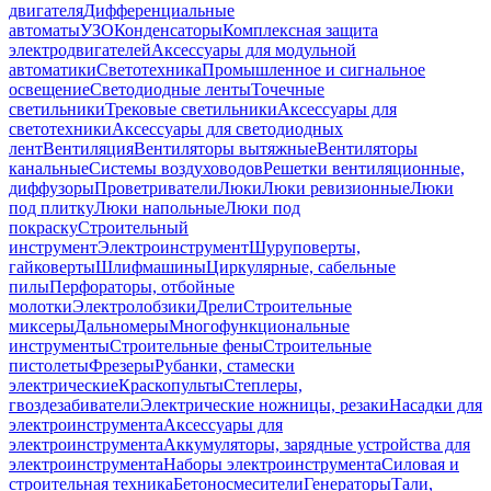
двигателя
Дифференциальные
автоматы
УЗО
Конденсаторы
Комплексная защита
электродвигателей
Аксессуары для модульной
автоматики
Светотехника
Промышленное и сигнальное
освещение
Светодиодные ленты
Точечные
светильники
Трековые светильники
Аксессуары для
светотехники
Аксессуары для светодиодных
лент
Вентиляция
Вентиляторы вытяжные
Вентиляторы
канальные
Системы воздуховодов
Решетки вентиляционные,
диффузоры
Проветриватели
Люки
Люки ревизионные
Люки
под плитку
Люки напольные
Люки под
покраску
Строительный
инструмент
Электроинструмент
Шуруповерты,
гайковерты
Шлифмашины
Циркулярные, сабельные
пилы
Перфораторы, отбойные
молотки
Электролобзики
Дрели
Строительные
миксеры
Дальномеры
Многофункциональные
инструменты
Строительные фены
Строительные
пистолеты
Фрезеры
Рубанки, стамески
электрические
Краскопульты
Степлеры,
гвоздезабиватели
Электрические ножницы, резаки
Насадки для
электроинструмента
Аксессуары для
электроинструмента
Аккумуляторы, зарядные устройства для
электроинструмента
Наборы электроинструмента
Силовая и
строительная техника
Бетоносмесители
Генераторы
Тали,