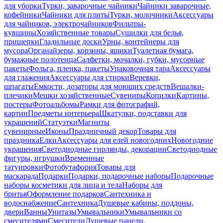
для уборки
Турки, заварочные чайники
Чайники заварочные,
кофейники
Чайники для плиты
Турки, молочники
Аксессуары
для чайников, электрочайников
Фильтры-
кувшины
Хозяйственные товары
Сушилки для белья,
прищепки
Гладильные доски
Урны, контейнеры для
мусора
Органайзеры, корзины, ящики
Туалетная бумага,
бумажные полотенца
Салфетки, мочалки, губки, мусорные
пакеты
Фольга, пленка, пакеты
Упаковочная тара
Аксессуары
для глажения
Аксессуары для стирки
Веревки,
шпагаты
Емкости, дозаторы для моющих средств
Вешалки-
плечики
Мешки хозяйственные
Сувениры
Копилки
Картины,
постеры
Фотоальбомы
Рамки для фотографий,
картин
Предметы интерьера
Шкатулки, подставки для
украшений
Статуэтки
Магниты
сувенирные
Иконы
Праздничный декор
Товары для
праздника
Елки
Аксессуары для елей новогодних
Новогодние
украшения
Светодиодные гирлянды, декорации
Светодиодные
фигуры, игрушки
Временные
татуировки
Фотобутафория
Товары для
маскарада
Подарки
Подарки, подарочные наборы
Подарочные
наборы косметики для лица и тела
Наборы для
бритья
Оформление подарков
Сантехника и
водоснабжение
Сантехника
Душевые кабины, поддоны,
двери
Ванны
Унитазы
Умывальники
Умывальники со
смесителями
Смесители
Душевые панели,