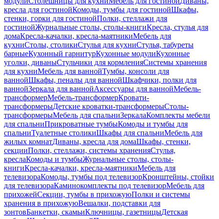
модули
Столешницы для кухни
Мебель для гостиной
Диваны,
кресла для гостиной
Комоды, тумбы для гостиной
Шкафы,
стенки, горки для гостиной
Полки, стеллажи для
гостиной
Журнальные столы, столы-книги
Кресла, стулья для
дома
Кресла-качалки, кресла-маятники
Мебель для
кухни
Столы, столики
Стулья для кухни
Стулья, табуреты
барные
Кухонный гарнитур
Кухонные модули
Кухонные
уголки, диваны
Стульчики для кормления
Системы хранения
для кухни
Мебель для ванной
Тумбы, консоли для
ванной
Шкафы, пеналы для ванной
Шкафчики, полки для
ванной
Зеркала для ванной
Аксессуары для ванной
Мебель-
трансформер
Мебель-трансформер
Кровати-
трансформеры
Детские кроватки-трансформеры
Столы-
трансформеры
Мебель для спальни
Зеркала
Комплекты мебели
для спальни
Прикроватные тумбы
Комоды и тумбы для
спальни
Туалетные столики
Шкафы для спальни
Мебель для
жилых комнат
Диваны, кресла для дома
Шкафы, стенки,
секции
Полки, стеллажи, системы хранения
Стулья,
кресла
Комоды и тумбы
Журнальные столы, столы-
книги
Кресла-качалки, кресла-маятники
Мебель для
телевизора
Комоды, тумбы под телевизор
Кронштейны, стойки
для телевизора
Каминокомплекты под телевизор
Мебель для
прихожей
Секции, тумбы в прихожую
Полки и системы
хранения в прихожую
Вешалки, подставки для
зонтов
Банкетки, скамьи
Ключницы, газетницы
Детская