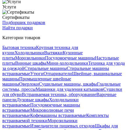
Услуги
Сертификаты
Подборщик подарков
Найти подарки
Категории товаров
Бытовая техника
Крупная техника для
кухни
Холодильники
Вытяжки
Кухонные
плиты
Морозильники
Посудомоечные машины
Настольные
плиты
Винные шкафы
Мини-холодильники
Техника для ухода
за одеждой
Стиральные машины
Стиральные машины
встраиваемые
Утюги
Отпариватели
Швейные, вышивальные
машины
Промышленные швейные
машины
Оверлоки
Сушильные машины, шкафы
Гладильные
системы, прессы
Машинки для удаления катышков
Сушилки
для обуви
Встраиваемая техника, оборудование
Варочные
панели
Духовые шкафы
Холодильники
встраиваемые
Посудомоечные машины
встраиваемые
Микроволновые печи
встраиваемые
Кофемашины встраиваемые
Комплекты
встраиваемой техники
Морозильники
встраиваемые
Измельчители пищевых отходов
Шкафы для