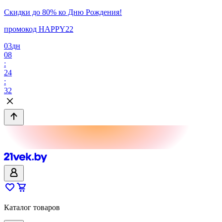
Скидки до 80% ко Дню Рождения!
промокод HAPPY22
03
дн
08
:
24
:
32
Каталог товаров