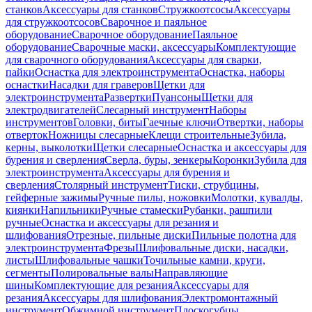
станков
Аксессуары для станков
Стружкоотсосы
Аксессуары
для стружкоотсосов
Сварочное и паяльное
оборудование
Сварочное оборудование
Паяльное
оборудование
Сварочные маски, аксессуары
Комплектующие
для сварочного оборудования
Аксессуары для сварки,
пайки
Оснастка для электроинструмента
Оснастка, наборы
оснастки
Насадки для граверов
Щетки для
электроинструмента
Развертки
Пуансоны
Щетки для
электродвигателей
Слесарный инструмент
Наборы
инструментов
Головки, биты
Гаечные ключи
Отвертки, наборы
отверток
Ножницы слесарные
Клещи строительные
Зубила,
керны, выколотки
Щетки слесарные
Оснастка и аксессуары для
бурения и сверления
Сверла, буры, зенкеры
Коронки
Зубила для
электроинструмента
Аксессуары для бурения и
сверления
Столярный инструмент
Тиски, струбцины,
гейферные зажимы
Ручные пилы, ножовки
Молотки, кувалды,
киянки
Напильники
Ручные стамески
Рубанки, рашпили
ручные
Оснастка и аксессуары для резания и
шлифования
Отрезные, пильные диски
Пильные полотна для
электроинструмента
Фрезы
Шлифовальные диски, насадки,
листы
Шлифовальные чашки
Точильные камни, круги,
сегменты
Полировальные валы
Направляющие
шины
Комплектующие для резания
Аксессуары для
резания
Аксессуары для шлифования
Электромонтажный
инструмент
Обжимной инструмент
Плоскогубцы,