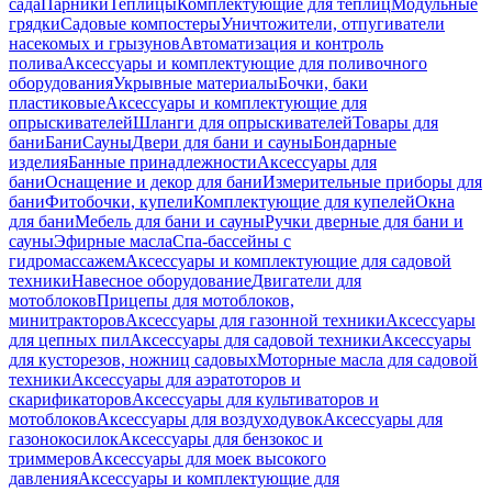
сада
Парники
Теплицы
Комплектующие для теплиц
Модульные
грядки
Садовые компостеры
Уничтожители, отпугиватели
насекомых и грызунов
Автоматизация и контроль
полива
Аксессуары и комплектующие для поливочного
оборудования
Укрывные материалы
Бочки, баки
пластиковые
Аксессуары и комплектующие для
опрыскивателей
Шланги для опрыскивателей
Товары для
бани
Бани
Сауны
Двери для бани и сауны
Бондарные
изделия
Банные принадлежности
Аксессуары для
бани
Оснащение и декор для бани
Измерительные приборы для
бани
Фитобочки, купели
Комплектующие для купелей
Окна
для бани
Мебель для бани и сауны
Ручки дверные для бани и
сауны
Эфирные масла
Спа-бассейны с
гидромассажем
Аксессуары и комплектующие для садовой
техники
Навесное оборудование
Двигатели для
мотоблоков
Прицепы для мотоблоков,
минитракторов
Аксессуары для газонной техники
Аксессуары
для цепных пил
Аксессуары для садовой техники
Аксессуары
для кусторезов, ножниц садовых
Моторные масла для садовой
техники
Аксессуары для аэратоторов и
скарификаторов
Аксессуары для культиваторов и
мотоблоков
Аксессуары для воздуходувок
Аксессуары для
газонокосилок
Аксессуары для бензокос и
триммеров
Аксессуары для моек высокого
давления
Аксессуары и комплектующие для