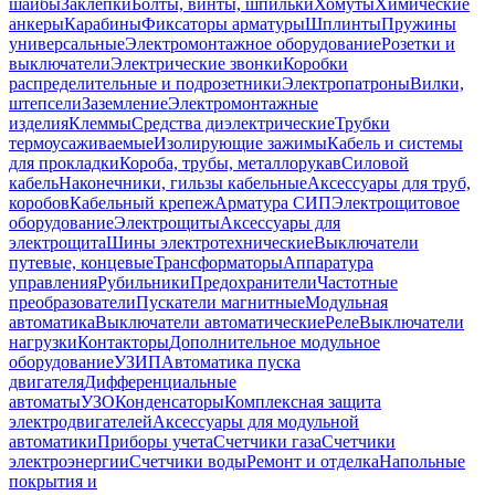
шайбы
Заклепки
Болты, винты, шпильки
Хомуты
Химические
анкеры
Карабины
Фиксаторы арматуры
Шплинты
Пружины
универсальные
Электромонтажное оборудование
Розетки и
выключатели
Электрические звонки
Коробки
распределительные и подрозетники
Электропатроны
Вилки,
штепсели
Заземление
Электромонтажные
изделия
Клеммы
Средства диэлектрические
Трубки
термоусаживаемые
Изолирующие зажимы
Кабель и системы
для прокладки
Короба, трубы, металлорукав
Силовой
кабель
Наконечники, гильзы кабельные
Аксессуары для труб,
коробов
Кабельный крепеж
Арматура СИП
Электрощитовое
оборудование
Электрощиты
Аксессуары для
электрощита
Шины электротехнические
Выключатели
путевые, концевые
Трансформаторы
Аппаратура
управления
Рубильники
Предохранители
Частотные
преобразователи
Пускатели магнитные
Модульная
автоматика
Выключатели автоматические
Реле
Выключатели
нагрузки
Контакторы
Дополнительное модульное
оборудование
УЗИП
Автоматика пуска
двигателя
Дифференциальные
автоматы
УЗО
Конденсаторы
Комплексная защита
электродвигателей
Аксессуары для модульной
автоматики
Приборы учета
Счетчики газа
Счетчики
электроэнергии
Счетчики воды
Ремонт и отделка
Напольные
покрытия и