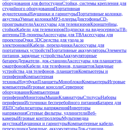
оборудования для фотостудии
Стойки, системы крепления для
студийного оборудования
Портативная
аудиотехника
Наушники и гарнитуры
Портативные колонки,
акустика
Умные колонки
MP3-плееры
Диктофоны
CD-
проигрыватели
Аксессуары для телевизоров
Кронштейны,
стойки
Кабели для телевизоров
Подписки на видеосервисы
ТВ-
антенны
ТВ-тюнеры
Аксессуары для ТВ
Аксессуары для
проектора
Очки 3D
Средства для ухода за
электроникой
Кабели, переходники
Аксессуары для
портативных устройств
Портативные аккумуляторы
Элементы
питания, зарядные устройства
Аккумуляторные
батареи
Держатели, док-станции
Аксессуары для планшетов,
смартфонов
Кабели для телефонов, планшетов
Зарядные
устройства для телефонов, планшетов
Компьютеры и
периферия
Компьютерная
техника
Ноутбуки
Планшеты
Моноблоки
Компьютеры
Игровые
компьютеры
Игровые консоли
Серверное
оборудование
Компьютерная
периферия
Мониторы
Мыши
Клавиатуры
Стилусы
Наборы
периферии
Источники бесперебойного питания
Батареи для
ИБП
Стабилизаторы напряжения
Инверторы
напряжения
Сетевые фильтры, удлинители
Веб-
камеры
Игровые контроллеры
Мультимедиа
акустика
Наушники и гарнитуры
Компьютерные кабели,
переходники
Зарядные, аккумуляторы
Док-станции,