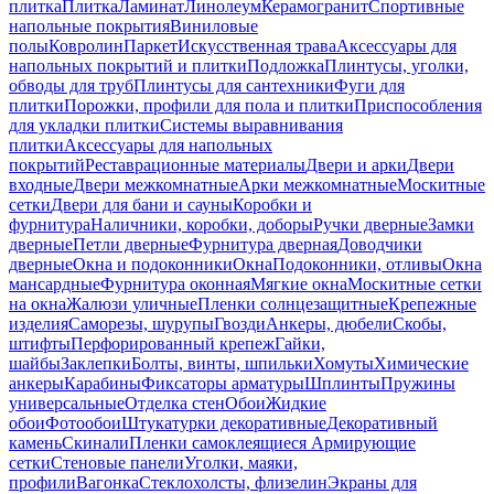
плитка
Плитка
Ламинат
Линолеум
Керамогранит
Спортивные
напольные покрытия
Виниловые
полы
Ковролин
Паркет
Искусственная трава
Аксессуары для
напольных покрытий и плитки
Подложка
Плинтусы, уголки,
обводы для труб
Плинтусы для сантехники
Фуги для
плитки
Порожки, профили для пола и плитки
Приспособления
для укладки плитки
Системы выравнивания
плитки
Аксессуары для напольных
покрытий
Реставрационные материалы
Двери и арки
Двери
входные
Двери межкомнатные
Арки межкомнатные
Москитные
сетки
Двери для бани и сауны
Коробки и
фурнитура
Наличники, коробки, доборы
Ручки дверные
Замки
дверные
Петли дверные
Фурнитура дверная
Доводчики
дверные
Окна и подоконники
Окна
Подоконники, отливы
Окна
мансардные
Фурнитура оконная
Мягкие окна
Москитные сетки
на окна
Жалюзи уличные
Пленки солнцезащитные
Крепежные
изделия
Саморезы, шурупы
Гвозди
Анкеры, дюбели
Скобы,
штифты
Перфорированный крепеж
Гайки,
шайбы
Заклепки
Болты, винты, шпильки
Хомуты
Химические
анкеры
Карабины
Фиксаторы арматуры
Шплинты
Пружины
универсальные
Отделка стен
Обои
Жидкие
обои
Фотообои
Штукатурки декоративные
Декоративный
камень
Скинали
Пленки самоклеящиеся
Армирующие
сетки
Стеновые панели
Уголки, маяки,
профили
Вагонка
Стеклохолсты, флизелин
Экраны для