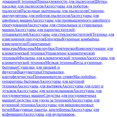
домашней техники
Принадлежности для пылесосов
Щетки,
насадки для пылесосов
Аксессуары для роботов-
пылесосов
Расходные материалы для пылесосов
Станции,
аккумуляторы для роботов-пылесосов
Аксессуары для
швейных машин
Аксессуары для промышленного швейного
оборудования
Аксессуары для стиральных и сушильных
машин
Аксессуары для пароочистителей,
отпаривателей
Аксессуары для стеклоочистителей
Техника для
измельчения продуктов
Блендеры
Кухонные комбайны,
измельчители
Планетарные
миксеры
Миксеры
Мясорубки
Ломтерезки
Комплектующие для
климатической техники
Управление климатической
техникой
Фильтры для климатической техники
Аксессуары для
климатической техники
Мелкая техника
Весы кухонные,
бытовые
Сушилки для овощей и
фруктов
Вакууматоры
Открывалки,
картофелечистки
Проращиватели семян
Маслобойки,
сепараторы бытовые
Аксессуары для крупной
техники
Аксессуары для вытяжек
Аксессуары для плит и
духовок
Аксессуары для холодильников
Аксессуары для
посудомоечных машин
Средства для посудомоечных
машин
Средства для ухода за техникой
Аксессуары для
кухонной техники
Аксессуары для микроволновых
печей
Вакуумные пакеты, контейнеры
Аксессуары для
кофемашин
Аксессуары для мультиварок,