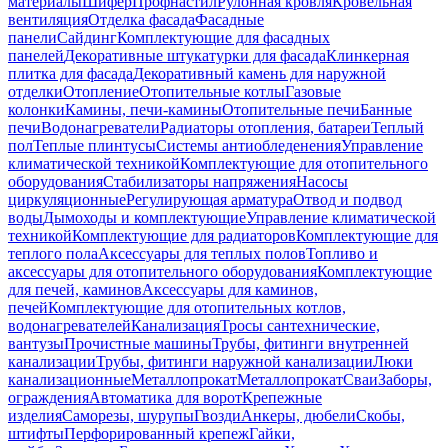
материалы
Шифер
Профнастил
Рулонная кровля
Кровельная
вентиляция
Отделка фасада
Фасадные
панели
Сайдинг
Комплектующие для фасадных
панелей
Декоративные штукатурки для фасада
Клинкерная
плитка для фасада
Декоративный камень для наружной
отделки
Отопление
Отопительные котлы
Газовые
колонки
Камины, печи-камины
Отопительные печи
Банные
печи
Водонагреватели
Радиаторы отопления, батареи
Теплый
пол
Теплые плинтусы
Системы антиобледенения
Управление
климатической техникой
Комплектующие для отопительного
оборудования
Стабилизаторы напряжения
Насосы
циркуляционные
Регулирующая арматура
Отвод и подвод
воды
Дымоходы и комплектующие
Управление климатической
техникой
Комплектующие для радиаторов
Комплектующие для
теплого пола
Аксессуары для теплых полов
Топливо и
аксессуары для отопительного оборудования
Комплектующие
для печей, каминов
Аксессуары для каминов,
печей
Комплектующие для отопительных котлов,
водонагревателей
Канализация
Тросы сантехнические,
вантузы
Прочистные машины
Трубы, фитинги внутренней
канализации
Трубы, фитинги наружной канализации
Люки
канализационные
Металлопрокат
Металлопрокат
Сваи
Заборы,
ограждения
Автоматика для ворот
Крепежные
изделия
Саморезы, шурупы
Гвозди
Анкеры, дюбели
Скобы,
штифты
Перфорированный крепеж
Гайки,