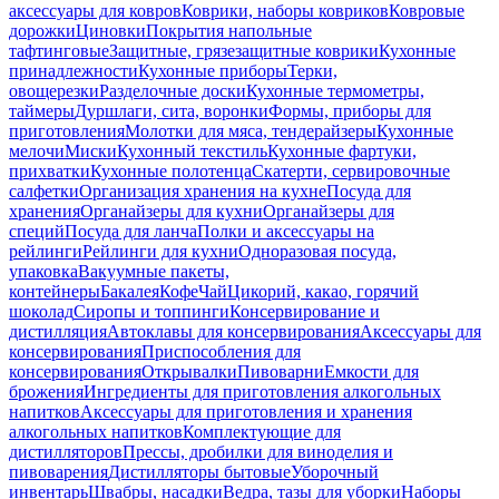
аксессуары для ковров
Коврики, наборы ковриков
Ковровые
дорожки
Циновки
Покрытия напольные
тафтинговые
Защитные, грязезащитные коврики
Кухонные
принадлежности
Кухонные приборы
Терки,
овощерезки
Разделочные доски
Кухонные термометры,
таймеры
Дуршлаги, сита, воронки
Формы, приборы для
приготовления
Молотки для мяса, тендерайзеры
Кухонные
мелочи
Миски
Кухонный текстиль
Кухонные фартуки,
прихватки
Кухонные полотенца
Скатерти, сервировочные
салфетки
Организация хранения на кухне
Посуда для
хранения
Органайзеры для кухни
Органайзеры для
специй
Посуда для ланча
Полки и аксессуары на
рейлинги
Рейлинги для кухни
Одноразовая посуда,
упаковка
Вакуумные пакеты,
контейнеры
Бакалея
Кофе
Чай
Цикорий, какао, горячий
шоколад
Сиропы и топпинги
Консервирование и
дистилляция
Автоклавы для консервирования
Аксессуары для
консервирования
Приспособления для
консервирования
Открывалки
Пивоварни
Емкости для
брожения
Ингредиенты для приготовления алкогольных
напитков
Аксессуары для приготовления и хранения
алкогольных напитков
Комплектующие для
дистилляторов
Прессы, дробилки для виноделия и
пивоварения
Дистилляторы бытовые
Уборочный
инвентарь
Швабры, насадки
Ведра, тазы для уборки
Наборы