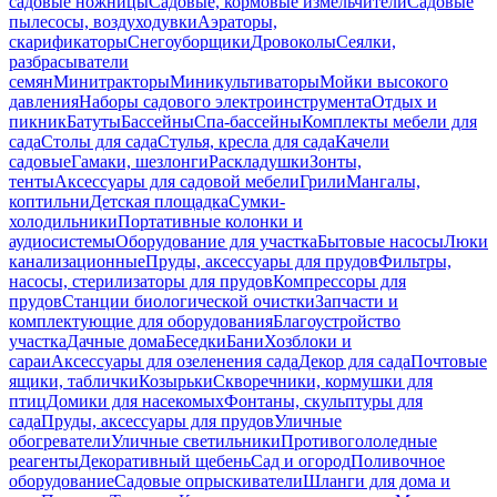
садовые ножницы
Садовые, кормовые измельчители
Садовые
пылесосы, воздуходувки
Аэраторы,
скарификаторы
Снегоуборщики
Дровоколы
Сеялки,
разбрасыватели
семян
Минитракторы
Миникультиваторы
Мойки высокого
давления
Наборы садового электроинструмента
Отдых и
пикник
Батуты
Бассейны
Спа-бассейны
Комплекты мебели для
сада
Столы для сада
Стулья, кресла для сада
Качели
садовые
Гамаки, шезлонги
Раскладушки
Зонты,
тенты
Аксессуары для садовой мебели
Грили
Мангалы,
коптильни
Детская площадка
Сумки-
холодильники
Портативные колонки и
аудиосистемы
Оборудование для участка
Бытовые насосы
Люки
канализационные
Пруды, аксессуары для прудов
Фильтры,
насосы, стерилизаторы для прудов
Компрессоры для
прудов
Станции биологической очистки
Запчасти и
комплектующие для оборудования
Благоустройство
участка
Дачные дома
Беседки
Бани
Хозблоки и
сараи
Аксессуары для озеленения сада
Декор для сада
Почтовые
ящики, таблички
Козырьки
Скворечники, кормушки для
птиц
Домики для насекомых
Фонтаны, скульптуры для
сада
Пруды, аксессуары для прудов
Уличные
обогреватели
Уличные светильники
Противогололедные
реагенты
Декоративный щебень
Сад и огород
Поливочное
оборудование
Садовые опрыскиватели
Шланги для дома и