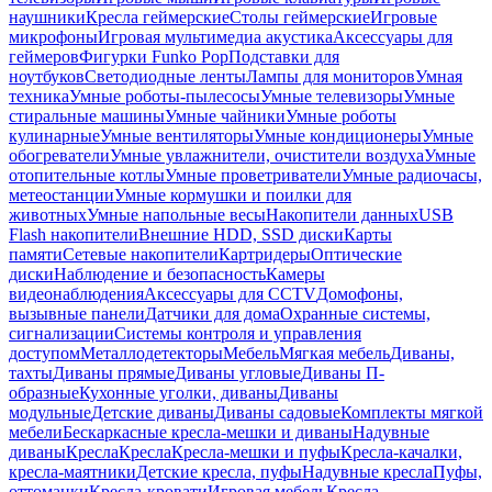
наушники
Кресла геймерские
Столы геймерские
Игровые
микрофоны
Игровая мультимедиа акустика
Аксессуары для
геймеров
Фигурки Funko Pop
Подставки для
ноутбуков
Светодиодные ленты
Лампы для мониторов
Умная
техника
Умные роботы-пылесосы
Умные телевизоры
Умные
стиральные машины
Умные чайники
Умные роботы
кулинарные
Умные вентиляторы
Умные кондиционеры
Умные
обогреватели
Умные увлажнители, очистители воздуха
Умные
отопительные котлы
Умные проветриватели
Умные радиочасы,
метеостанции
Умные кормушки и поилки для
животных
Умные напольные весы
Накопители данных
USB
Flash накопители
Внешние HDD, SSD диски
Карты
памяти
Сетевые накопители
Картридеры
Оптические
диски
Наблюдение и безопасность
Камеры
видеонаблюдения
Аксессуары для CCTV
Домофоны,
вызывные панели
Датчики для дома
Охранные системы,
сигнализации
Системы контроля и управления
доступом
Металлодетекторы
Мебель
Мягкая мебель
Диваны,
тахты
Диваны прямые
Диваны угловые
Диваны П-
образные
Кухонные уголки, диваны
Диваны
модульные
Детские диваны
Диваны садовые
Комплекты мягкой
мебели
Бескаркасные кресла-мешки и диваны
Надувные
диваны
Кресла
Кресла
Кресла-мешки и пуфы
Кресла-качалки,
кресла-маятники
Детские кресла, пуфы
Надувные кресла
Пуфы,
оттоманки
Кресла-кровати
Игровая мебель
Кресла