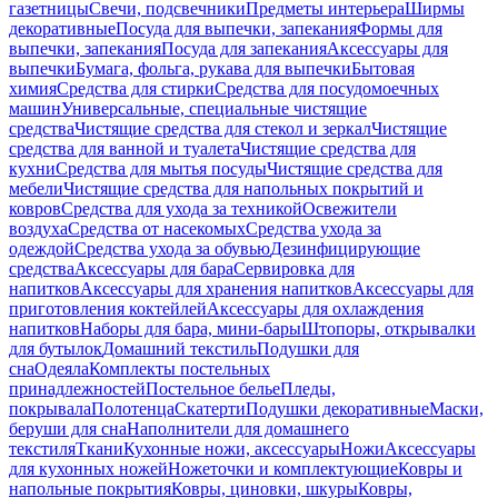
газетницы
Свечи, подсвечники
Предметы интерьера
Ширмы
декоративные
Посуда для выпечки, запекания
Формы для
выпечки, запекания
Посуда для запекания
Аксессуары для
выпечки
Бумага, фольга, рукава для выпечки
Бытовая
химия
Средства для стирки
Средства для посудомоечных
машин
Универсальные, специальные чистящие
средства
Чистящие средства для стекол и зеркал
Чистящие
средства для ванной и туалета
Чистящие средства для
кухни
Средства для мытья посуды
Чистящие средства для
мебели
Чистящие средства для напольных покрытий и
ковров
Средства для ухода за техникой
Освежители
воздуха
Средства от насекомых
Средства ухода за
одеждой
Средства ухода за обувью
Дезинфицирующие
средства
Аксессуары для бара
Сервировка для
напитков
Аксессуары для хранения напитков
Аксессуары для
приготовления коктейлей
Аксессуары для охлаждения
напитков
Наборы для бара, мини-бары
Штопоры, открывалки
для бутылок
Домашний текстиль
Подушки для
сна
Одеяла
Комплекты постельных
принадлежностей
Постельное белье
Пледы,
покрывала
Полотенца
Скатерти
Подушки декоративные
Маски,
беруши для сна
Наполнители для домашнего
текстиля
Ткани
Кухонные ножи, аксессуары
Ножи
Аксессуары
для кухонных ножей
Ножеточки и комплектующие
Ковры и
напольные покрытия
Ковры, циновки, шкуры
Ковры,