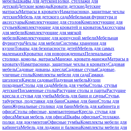
мебель
Шкафы для детской
Полки, стеллажи для
детской
Детские комоды
Кровати детские
Детские
матрасы
Матрасы в кроватку
Наматрасники, защитные чехлы
детские
Мебель для детского сада
Мебельная фурнитура и
аксессуары
Комплектующие для столов
Комплектующие для
стульев
Комплектующие для кроватей и кроваток
Аксессуары
для мебели
Комплектующие для мягкой
мебели
Комплектующие для корпусной мебели
Мебельная
фурнитура
Чехлы для мебели
Системы хранения для
кухни
Товары для безопасности детей
Мебель для самых
маленьких
Кроватки для новорожденных
Пеленальные
столики, комоды, матрасы
Манежи, кровати-манежи
Матрасы в
кроватку
Наматрасники, защитные чехлы в кроватку
Садовая
мебель
Садовые диваны, кресла
Садовые стулья
Садовые,
уличные столы
Комплекты мебели для сада
Гамаки,
шезлонги
Качели садовые
Надувная мебель
Кухни
походные
Столы для сада
Мебель для учебы
Столы, стулья
детские
Письменные столы
Растущие столы и парты
Растущие
кресла и стулья для учебы
Мебель для бани и сауны
Стулья,
табуретки, подставки для бани
Скамьи для бани
Столы для
бани
Журнальные столики для бани
Мебель для кабинета и
офиса
Столы офисные, компьютерные
Кресла, стулья для
офиса
Мягкая мебель для офиса
Шкафы офисные
Стеллажи,
полки для документов
Офисные тумбы
Комплекты мебели для
кабинета
Мебель для лоджии и балкона
Комплекты мебели для