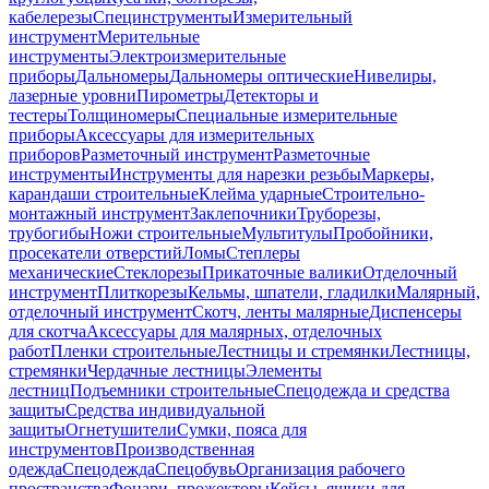
кабелерезы
Специнструменты
Измерительный
инструмент
Мерительные
инструменты
Электроизмерительные
приборы
Дальномеры
Дальномеры оптические
Нивелиры,
лазерные уровни
Пирометры
Детекторы и
тестеры
Толщиномеры
Специальные измерительные
приборы
Аксессуары для измерительных
приборов
Разметочный инструмент
Разметочные
инструменты
Инструменты для нарезки резьбы
Маркеры,
карандаши строительные
Клейма ударные
Строительно-
монтажный инструмент
Заклепочники
Труборезы,
трубогибы
Ножи строительные
Мультитулы
Пробойники,
просекатели отверстий
Ломы
Степлеры
механические
Стеклорезы
Прикаточные валики
Отделочный
инструмент
Плиткорезы
Кельмы, шпатели, гладилки
Малярный,
отделочный инструмент
Скотч, ленты малярные
Диспенсеры
для скотча
Аксессуары для малярных, отделочных
работ
Пленки строительные
Лестницы и стремянки
Лестницы,
стремянки
Чердачные лестницы
Элементы
лестниц
Подъемники строительные
Спецодежда и средства
защиты
Средства индивидуальной
защиты
Огнетушители
Сумки, пояса для
инструментов
Производственная
одежда
Спецодежда
Спецобувь
Организация рабочего
пространства
Фонари, прожекторы
Кейсы, ящики для