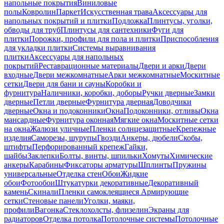
напольные покрытия
Виниловые
полы
Ковролин
Паркет
Искусственная трава
Аксессуары для
напольных покрытий и плитки
Подложка
Плинтусы, уголки,
обводы для труб
Плинтусы для сантехники
Фуги для
плитки
Порожки, профили для пола и плитки
Приспособления
для укладки плитки
Системы выравнивания
плитки
Аксессуары для напольных
покрытий
Реставрационные материалы
Двери и арки
Двери
входные
Двери межкомнатные
Арки межкомнатные
Москитные
сетки
Двери для бани и сауны
Коробки и
фурнитура
Наличники, коробки, доборы
Ручки дверные
Замки
дверные
Петли дверные
Фурнитура дверная
Доводчики
дверные
Окна и подоконники
Окна
Подоконники, отливы
Окна
мансардные
Фурнитура оконная
Мягкие окна
Москитные сетки
на окна
Жалюзи уличные
Пленки солнцезащитные
Крепежные
изделия
Саморезы, шурупы
Гвозди
Анкеры, дюбели
Скобы,
штифты
Перфорированный крепеж
Гайки,
шайбы
Заклепки
Болты, винты, шпильки
Хомуты
Химические
анкеры
Карабины
Фиксаторы арматуры
Шплинты
Пружины
универсальные
Отделка стен
Обои
Жидкие
обои
Фотообои
Штукатурки декоративные
Декоративный
камень
Скинали
Пленки самоклеящиеся
Армирующие
сетки
Стеновые панели
Уголки, маяки,
профили
Вагонка
Стеклохолсты, флизелин
Экраны для
радиаторов
Отделка потолка
Потолочные системы
Потолочные