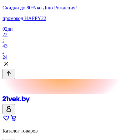
Скидки до 80% ко Дню Рождения!
промокод HAPPY22
02
дн
22
:
43
:
24
Каталог товаров