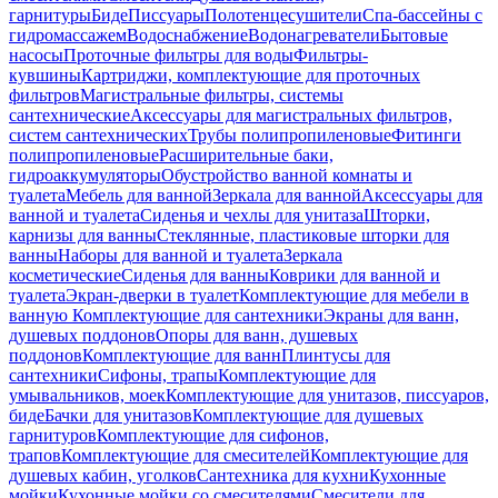
гарнитуры
Биде
Писсуары
Полотенцесушители
Спа-бассейны с
гидромассажем
Водоснабжение
Водонагреватели
Бытовые
насосы
Проточные фильтры для воды
Фильтры-
кувшины
Картриджи, комплектующие для проточных
фильтров
Магистральные фильтры, системы
сантехнические
Аксессуары для магистральных фильтров,
систем сантехнических
Трубы полипропиленовые
Фитинги
полипропиленовые
Расширительные баки,
гидроаккумуляторы
Обустройство ванной комнаты и
туалета
Мебель для ванной
Зеркала для ванной
Аксессуары для
ванной и туалета
Сиденья и чехлы для унитаза
Шторки,
карнизы для ванны
Стеклянные, пластиковые шторки для
ванны
Наборы для ванной и туалета
Зеркала
косметические
Сиденья для ванны
Коврики для ванной и
туалета
Экран-дверки в туалет
Комплектующие для мебели в
ванную
Комплектующие для сантехники
Экраны для ванн,
душевых поддонов
Опоры для ванн, душевых
поддонов
Комплектующие для ванн
Плинтусы для
сантехники
Сифоны, трапы
Комплектующие для
умывальников, моек
Комплектующие для унитазов, писсуаров,
биде
Бачки для унитазов
Комплектующие для душевых
гарнитуров
Комплектующие для сифонов,
трапов
Комплектующие для смесителей
Комплектующие для
душевых кабин, уголков
Сантехника для кухни
Кухонные
мойки
Кухонные мойки со смесителями
Смесители для