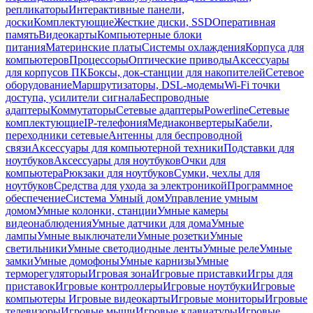
репликаторы
Интерактивные панели,
доски
Комплектующие
Жесткие диски, SSD
Оперативная
память
Видеокарты
Компьютерные блоки
питания
Материнские платы
Системы охлаждения
Корпуса для
компьютеров
Процессоры
Оптические приводы
Аксессуары
для корпусов ПК
Боксы, док-станции для накопителей
Сетевое
оборудование
Маршрутизаторы, DSL-модемы
Wi-Fi точки
доступа, усилители сигнала
Беспроводные
адаптеры
Коммутаторы
Сетевые адаптеры
Powerline
Сетевые
комплектующие
IP-телефония
Медиаконвертеры
Кабели,
переходники сетевые
Антенны для беспроводной
связи
Аксессуары для компьютерной техники
Подставки для
ноутбуков
Аксессуары для ноутбуков
Очки для
компьютера
Рюкзаки для ноутбуков
Сумки, чехлы для
ноутбуков
Средства для ухода за электроникой
Программное
обеспечение
Система Умный дом
Управление умным
домом
Умные колонки, станции
Умные камеры
видеонаблюдения
Умные датчики для дома
Умные
лампы
Умные выключатели
Умные розетки
Умные
светильники
Умные светодиодные ленты
Умные реле
Умные
замки
Умные домофоны
Умные карнизы
Умные
терморегуляторы
Игровая зона
Игровые приставки
Игры для
приставок
Игровые контроллеры
Игровые ноутбуки
Игровые
компьютеры
Игровые видеокарты
Игровые мониторы
Игровые
телевизоры
Игровые мыши
Игровые клавиатуры
Игровые