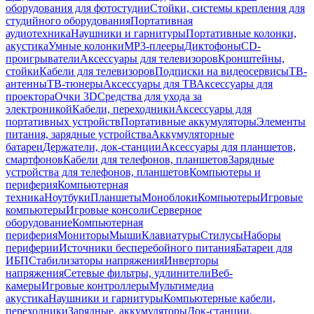
оборудования для фотостудии
Стойки, системы крепления для
студийного оборудования
Портативная
аудиотехника
Наушники и гарнитуры
Портативные колонки,
акустика
Умные колонки
MP3-плееры
Диктофоны
CD-
проигрыватели
Аксессуары для телевизоров
Кронштейны,
стойки
Кабели для телевизоров
Подписки на видеосервисы
ТВ-
антенны
ТВ-тюнеры
Аксессуары для ТВ
Аксессуары для
проектора
Очки 3D
Средства для ухода за
электроникой
Кабели, переходники
Аксессуары для
портативных устройств
Портативные аккумуляторы
Элементы
питания, зарядные устройства
Аккумуляторные
батареи
Держатели, док-станции
Аксессуары для планшетов,
смартфонов
Кабели для телефонов, планшетов
Зарядные
устройства для телефонов, планшетов
Компьютеры и
периферия
Компьютерная
техника
Ноутбуки
Планшеты
Моноблоки
Компьютеры
Игровые
компьютеры
Игровые консоли
Серверное
оборудование
Компьютерная
периферия
Мониторы
Мыши
Клавиатуры
Стилусы
Наборы
периферии
Источники бесперебойного питания
Батареи для
ИБП
Стабилизаторы напряжения
Инверторы
напряжения
Сетевые фильтры, удлинители
Веб-
камеры
Игровые контроллеры
Мультимедиа
акустика
Наушники и гарнитуры
Компьютерные кабели,
переходники
Зарядные, аккумуляторы
Док-станции,