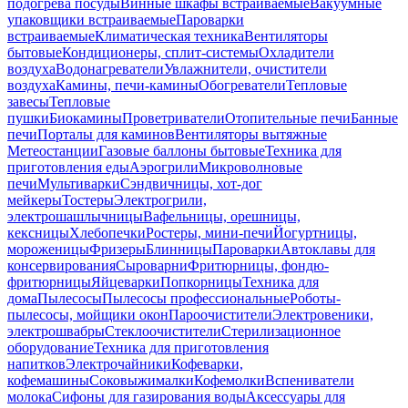
подогрева посуды
Винные шкафы встраиваемые
Вакуумные
упаковщики встраиваемые
Пароварки
встраиваемые
Климатическая техника
Вентиляторы
бытовые
Кондиционеры, сплит-системы
Охладители
воздуха
Водонагреватели
Увлажнители, очистители
воздуха
Камины, печи-камины
Обогреватели
Тепловые
завесы
Тепловые
пушки
Биокамины
Проветриватели
Отопительные печи
Банные
печи
Порталы для каминов
Вентиляторы вытяжные
Метеостанции
Газовые баллоны бытовые
Техника для
приготовления еды
Аэрогрили
Микроволновые
печи
Мультиварки
Сэндвичницы, хот-дог
мейкеры
Тостеры
Электрогрили,
электрошашлычницы
Вафельницы, орешницы,
кексницы
Хлебопечки
Ростеры, мини-печи
Йогуртницы,
мороженицы
Фризеры
Блинницы
Пароварки
Автоклавы для
консервирования
Сыроварни
Фритюрницы, фондю-
фритюрницы
Яйцеварки
Попкорницы
Техника для
дома
Пылесосы
Пылесосы профессиональные
Роботы-
пылесосы, мойщики окон
Пароочистители
Электровеники,
электрошвабры
Стеклоочистители
Стерилизационное
оборудование
Техника для приготовления
напитков
Электрочайники
Кофеварки,
кофемашины
Соковыжималки
Кофемолки
Вспениватели
молока
Сифоны для газирования воды
Аксессуары для