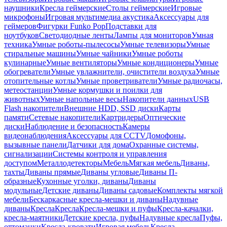
наушники
Кресла геймерские
Столы геймерские
Игровые
микрофоны
Игровая мультимедиа акустика
Аксессуары для
геймеров
Фигурки Funko Pop
Подставки для
ноутбуков
Светодиодные ленты
Лампы для мониторов
Умная
техника
Умные роботы-пылесосы
Умные телевизоры
Умные
стиральные машины
Умные чайники
Умные роботы
кулинарные
Умные вентиляторы
Умные кондиционеры
Умные
обогреватели
Умные увлажнители, очистители воздуха
Умные
отопительные котлы
Умные проветриватели
Умные радиочасы,
метеостанции
Умные кормушки и поилки для
животных
Умные напольные весы
Накопители данных
USB
Flash накопители
Внешние HDD, SSD диски
Карты
памяти
Сетевые накопители
Картридеры
Оптические
диски
Наблюдение и безопасность
Камеры
видеонаблюдения
Аксессуары для CCTV
Домофоны,
вызывные панели
Датчики для дома
Охранные системы,
сигнализации
Системы контроля и управления
доступом
Металлодетекторы
Мебель
Мягкая мебель
Диваны,
тахты
Диваны прямые
Диваны угловые
Диваны П-
образные
Кухонные уголки, диваны
Диваны
модульные
Детские диваны
Диваны садовые
Комплекты мягкой
мебели
Бескаркасные кресла-мешки и диваны
Надувные
диваны
Кресла
Кресла
Кресла-мешки и пуфы
Кресла-качалки,
кресла-маятники
Детские кресла, пуфы
Надувные кресла
Пуфы,
оттоманки
Кресла-кровати
Игровая мебель
Кресла