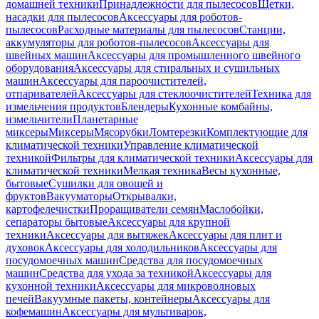
домашней техники
Принадлежности для пылесосов
Щетки,
насадки для пылесосов
Аксессуары для роботов-
пылесосов
Расходные материалы для пылесосов
Станции,
аккумуляторы для роботов-пылесосов
Аксессуары для
швейных машин
Аксессуары для промышленного швейного
оборудования
Аксессуары для стиральных и сушильных
машин
Аксессуары для пароочистителей,
отпаривателей
Аксессуары для стеклоочистителей
Техника для
измельчения продуктов
Блендеры
Кухонные комбайны,
измельчители
Планетарные
миксеры
Миксеры
Мясорубки
Ломтерезки
Комплектующие для
климатической техники
Управление климатической
техникой
Фильтры для климатической техники
Аксессуары для
климатической техники
Мелкая техника
Весы кухонные,
бытовые
Сушилки для овощей и
фруктов
Вакууматоры
Открывалки,
картофелечистки
Проращиватели семян
Маслобойки,
сепараторы бытовые
Аксессуары для крупной
техники
Аксессуары для вытяжек
Аксессуары для плит и
духовок
Аксессуары для холодильников
Аксессуары для
посудомоечных машин
Средства для посудомоечных
машин
Средства для ухода за техникой
Аксессуары для
кухонной техники
Аксессуары для микроволновых
печей
Вакуумные пакеты, контейнеры
Аксессуары для
кофемашин
Аксессуары для мультиварок,