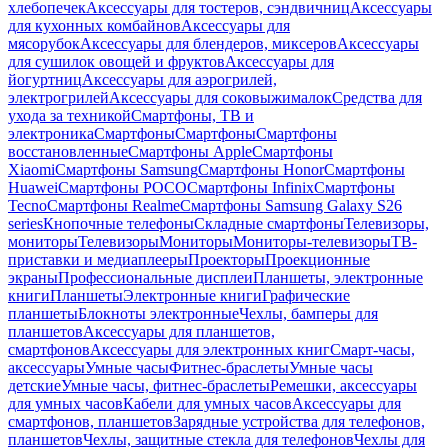
хлебопечек
Аксессуары для тостеров, сэндвичниц
Аксессуары
для кухонных комбайнов
Аксессуары для
мясорубок
Аксессуары для блендеров, миксеров
Аксессуары
для сушилок овощей и фруктов
Аксессуары для
йогуртниц
Аксессуары для аэрогрилей,
электрогрилей
Аксессуары для соковыжималок
Средства для
ухода за техникой
Смартфоны, ТВ и
электроника
Смартфоны
Смартфоны
Смартфоны
восстановленные
Смартфоны Apple
Смартфоны
Xiaomi
Смартфоны Samsung
Смартфоны Honor
Смартфоны
Huawei
Смартфоны POCO
Смартфоны Infinix
Смартфоны
Tecno
Смартфоны Realme
Смартфоны Samsung Galaxy S26
series
Кнопочные телефоны
Складные смартфоны
Телевизоры,
мониторы
Телевизоры
Мониторы
Мониторы-телевизоры
ТВ-
приставки и медиаплееры
Проекторы
Проекционные
экраны
Профессиональные дисплеи
Планшеты, электронные
книги
Планшеты
Электронные книги
Графические
планшеты
Блокноты электронные
Чехлы, бамперы для
планшетов
Аксессуары для планшетов,
смартфонов
Аксессуары для электронных книг
Смарт-часы,
аксессуары
Умные часы
Фитнес-браслеты
Умные часы
детские
Умные часы, фитнес-браслеты
Ремешки, аксессуары
для умных часов
Кабели для умных часов
Аксессуары для
смартфонов, планшетов
Зарядные устройства для телефонов,
планшетов
Чехлы, защитные стекла для телефонов
Чехлы для