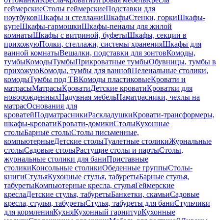
геймерские
Столы геймерские
Подставки для
ноутбуков
Шкафы и стеллажи
Шкафы
Стенки, горки
Шкафы-
купе
Шкафы-гармошки
Шкафы-пеналы для жилой
комнаты
Шкафы с витриной, буфеты
Шкафы, секции в
прихожую
Полки, стеллажи, системы хранения
Шкафы для
ванной комнаты
Вешалки, подставки для зонтов
Комоды,
тумбы
Комоды
Тумбы
Прикроватные тумбы
Обувницы, тумбы в
прихожую
Комоды, тумбы для ванной
Пеленальные столики,
комоды
Тумбы под ТВ
Комоды пластиковые
Кровати и
матрасы
Матрасы
Кровати
Детские кровати
Кроватки для
новорожденных
Надувная мебель
Наматрасники, чехлы на
матрас
Основания для
кроватей
Подматрасники
Раскладушки
Кровати-трансформеры,
шкафы-кровати
Кровати-домики
Столы
Кухонные
столы
Барные столы
Столы письменные,
компьютерные
Детские столы
Туалетные столики
Журнальные
столы
Садовые столы
Растущие столы и парты
Столы,
журнальные столики для бани
Приставные
столики
Консольные столики
Обеденные группы
Столы-
книги
Стулья
Кухонные стулья, табуреты
Барные стулья,
табуреты
Компьютерные кресла, стулья
Геймерские
кресла
Детские стулья, табуреты
Банкетки, скамьи
Садовые
кресла, стулья, табуреты
Стулья, табуреты для бани
Стульчики
для кормления
Кухня
Кухонный гарнитур
Кухонные