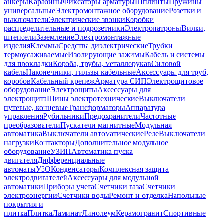
анкеры
Карабины
Фиксаторы арматуры
Шплинты
Пружины
универсальные
Электромонтажное оборудование
Розетки и
выключатели
Электрические звонки
Коробки
распределительные и подрозетники
Электропатроны
Вилки,
штепсели
Заземление
Электромонтажные
изделия
Клеммы
Средства диэлектрические
Трубки
термоусаживаемые
Изолирующие зажимы
Кабель и системы
для прокладки
Короба, трубы, металлорукав
Силовой
кабель
Наконечники, гильзы кабельные
Аксессуары для труб,
коробов
Кабельный крепеж
Арматура СИП
Электрощитовое
оборудование
Электрощиты
Аксессуары для
электрощита
Шины электротехнические
Выключатели
путевые, концевые
Трансформаторы
Аппаратура
управления
Рубильники
Предохранители
Частотные
преобразователи
Пускатели магнитные
Модульная
автоматика
Выключатели автоматические
Реле
Выключатели
нагрузки
Контакторы
Дополнительное модульное
оборудование
УЗИП
Автоматика пуска
двигателя
Дифференциальные
автоматы
УЗО
Конденсаторы
Комплексная защита
электродвигателей
Аксессуары для модульной
автоматики
Приборы учета
Счетчики газа
Счетчики
электроэнергии
Счетчики воды
Ремонт и отделка
Напольные
покрытия и
плитка
Плитка
Ламинат
Линолеум
Керамогранит
Спортивные