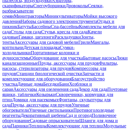
пылесосы, воздуходувки
Аэраторы,
скарификаторы
Снегоуборщики
Дровоколы
Сеялки,
разбрасыватели
семян
Минитракторы
Миникультиваторы
Мойки высокого
давления
Наборы садового электроинструмента
Отдых и
пикник
Батуты
Бассейны
Спа-бассейны
Комплекты мебели для
сада
Столы для сада
Стулья, кресла для сада
Качели
садовые
Гамаки, шезлонги
Раскладушки
Зонты,
тенты
Аксессуары для садовой мебели
Грили
Мангалы,
коптильни
Детская площадка
Сумки-
холодильники
Портативные колонки и
аудиосистемы
Оборудование для участка
Бытовые насосы
Люки
канализационные
Пруды, аксессуары для прудов
Фильтры,
насосы, стерилизаторы для прудов
Компрессоры для
прудов
Станции биологической очистки
Запчасти и
комплектующие для оборудования
Благоустройство
участка
Дачные дома
Беседки
Бани
Хозблоки и
сараи
Аксессуары для озеленения сада
Декор для сада
Почтовые
ящики, таблички
Козырьки
Скворечники, кормушки для
птиц
Домики для насекомых
Фонтаны, скульптуры для
сада
Пруды, аксессуары для прудов
Уличные
обогреватели
Уличные светильники
Противогололедные
реагенты
Декоративный щебень
Сад и огород
Поливочное
оборудование
Садовые опрыскиватели
Шланги для дома и
сада
Парники
Теплицы
Комплектующие для теплиц
Модульные