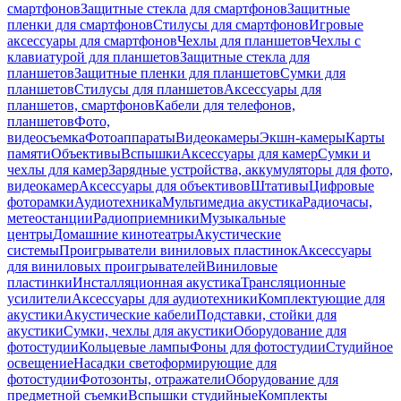
смартфонов
Защитные стекла для смартфонов
Защитные
пленки для смартфонов
Стилусы для смартфонов
Игровые
аксессуары для смартфонов
Чехлы для планшетов
Чехлы с
клавиатурой для планшетов
Защитные стекла для
планшетов
Защитные пленки для планшетов
Сумки для
планшетов
Стилусы для планшетов
Аксессуары для
планшетов, смартфонов
Кабели для телефонов,
планшетов
Фото,
видеосъемка
Фотоаппараты
Видеокамеры
Экшн-камеры
Карты
памяти
Объективы
Вспышки
Аксессуары для камер
Сумки и
чехлы для камер
Зарядные устройства, аккумуляторы для фото,
видеокамер
Аксессуары для объективов
Штативы
Цифровые
фоторамки
Аудиотехника
Мультимедиа акустика
Радиочасы,
метеостанции
Радиоприемники
Музыкальные
центры
Домашние кинотеатры
Акустические
системы
Проигрыватели виниловых пластинок
Аксессуары
для виниловых проигрывателей
Виниловые
пластинки
Инсталляционная акустика
Трансляционные
усилители
Аксессуары для аудиотехники
Комплектующие для
акустики
Акустические кабели
Подставки, стойки для
акустики
Сумки, чехлы для акустики
Оборудование для
фотостудии
Кольцевые лампы
Фоны для фотостудии
Студийное
освещение
Насадки светоформирующие для
фотостудии
Фотозонты, отражатели
Оборудование для
предметной съемки
Вспышки студийные
Комплекты