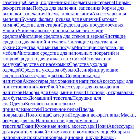
газетницы
Свечи, подсвечники
Предметы интерьера
Ширмы
декоративные
Посуда для выпечки, запекания
Формы для
выпечки, запекания
Посуда для запекания
Аксессуары для
выпечки
Бумага, фольга, рукава для выпечки
Бытовая
химия
Средства для стирки
Средства для посудомоечных
машин
Универсальные, специальные чистящие
средства
Чистящие средства для стекол и зеркал
Чистящие
средства для ванной и туалета
Чистящие средства для
кухни
Средства для мытья посуды
Чистящие средства для
мебели
Чистящие средства для напольных покрытий и
ковров
Средства для ухода за техникой
Освежители
воздуха
Средства от насекомых
Средства ухода за
одеждой
Средства ухода за обувью
Дезинфицирующие
средства
Аксессуары для бара
Сервировка для
напитков
Аксессуары для хранения напитков
Аксессуары для
приготовления коктейлей
Аксессуары для охлаждения
напитков
Наборы для бара, мини-бары
Штопоры, открывалки
для бутылок
Домашний текстиль
Подушки для
сна
Одеяла
Комплекты постельных
принадлежностей
Постельное белье
Пледы,
покрывала
Полотенца
Скатерти
Подушки декоративные
Маски,
беруши для сна
Наполнители для домашнего
текстиля
Ткани
Кухонные ножи, аксессуары
Ножи
Аксессуары
для кухонных ножей
Ножеточки и комплектующие
Ковры и
напольные покрытия
Ковры, циновки, шкуры
Ковры,