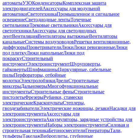
автоматы
УЗО
Конденсаторы
Комплексная защита
электродвигателей
Аксессуары для модульной
автоматики
Светотехника
Промышленное и сигнальное
освещение
Светодиодные ленты
Точечные
светильники
Трековые светильники
Аксессуары для
светотехники
Аксессуары для светодиодных
лент
Вентиляция
Вентиляторы вытяжные
Вентиляторы
канальные
Системы воздуховодов
Решетки вентиляционные,
диффузоры
Проветриватели
Люки
Люки ревизионные
Люки
под плитку
Люки напольные
Люки под
покраску
Строительный
инструмент
Электроинструмент
Шуруповерты,
гайковерты
Шлифмашины
Циркулярные, сабельные
пилы
Перфораторы, отбойные
молотки
Электролобзики
Дрели
Строительные
миксеры
Дальномеры
Многофункциональные
инструменты
Строительные фены
Строительные
пистолеты
Фрезеры
Рубанки, стамески
электрические
Краскопульты
Степлеры,
гвоздезабиватели
Электрические ножницы, резаки
Насадки для
электроинструмента
Аксессуары для
электроинструмента
Аккумуляторы, зарядные устройства для
электроинструмента
Наборы электроинструмента
Силовая и
строительная техника
Бетоносмесители
Генераторы
Тали,
тельферы
Такелаж
Виброплиты, глубинные