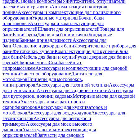
грядки
Садовые компостеры
Уничтожители, отпугиватели
насекомых и грызунов
Автоматизация и контроль
полива
Аксессуары и комплектующие для поливочного
оборудования
Укрывные материалы
Бочки, баки
пластиковые
Аксессуары и комплектующие для
опрыскивателей
Шланги для опрыскивателей
Товары для
бани
Бани
Сауны
Двери для бани и сауны
Бондарные
изделия
Банные принадлежности
Аксессуары для
бани
Оснащение и декор для бани
Измерительные приборы для
бани
Фитобочки, купели
Комплектующие для купелей
Окна
для бани
Мебель для бани и сауны
Ручки дверные для бани и
сауны
Эфирные масла
Спа-бассейны с
гидромассажем
Аксессуары и комплектующие для садовой
техники
Навесное оборудование
Двигатели для
мотоблоков
Прицепы для мотоблоков,
минитракторов
Аксессуары для газонной техники
Аксессуары
для цепных пил
Аксессуары для садовой техники
Аксессуары
для кусторезов, ножниц садовых
Моторные масла для садовой
техники
Аксессуары для аэратоторов и
скарификаторов
Аксессуары для культиваторов и
мотоблоков
Аксессуары для воздуходувок
Аксессуары для
газонокосилок
Аксессуары для бензокос и
триммеров
Аксессуары для моек высокого
давления
Аксессуары и комплектующие для
опрыскивателей
Запчасти для садовых