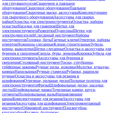
для стружкоотсосов
Сварочное и паяльное
оборудование
Сварочное оборудование
Паяльное
оборудование
Сварочные маски, аксессуары
Комплектующие
для сварочного оборудования
Аксессуары для сварки,
пайки
Оснастка для электроинструмента
Оснастка, наборы
оснастки
Насадки для граверов
Щетки для
электроинструмента
Развертки
Пуансоны
Щетки для
электродвигателей
Слесарный инструмент
Наборы
инструментов
Головки, биты
Гаечные ключи
Отвертки, наборы
отверток
Ножницы слесарные
Клещи строительные
Зубила,
керны, выколотки
Щетки слесарные
Оснастка и аксессуары для
бурения и сверления
Сверла, буры, зенкеры
Коронки
Зубила для
электроинструмента
Аксессуары для бурения и
сверления
Столярный инструмент
Тиски, струбцины,
гейферные зажимы
Ручные пилы, ножовки
Молотки, кувалды,
киянки
Напильники
Ручные стамески
Рубанки, рашпили
ручные
Оснастка и аксессуары для резания и
шлифования
Отрезные, пильные диски
Пильные полотна для
электроинструмента
Фрезы
Шлифовальные диски, насадки,
листы
Шлифовальные чашки
Точильные камни, круги,
сегменты
Полировальные валы
Направляющие
шины
Комплектующие для резания
Аксессуары для
резания
Аксессуары для шлифования
Электромонтажный
инструмент
Обжимной инструмент
Плоскогубцы,
круглогубцы
Кусачки, болторезы,