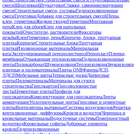
смеси
Шпатлевки
Штукатурки
Стяжки, самонивелирующие
смеси
Строительные смеси, составы
Гидроизоляционные
смеси
Грунтовки
Добавки для строительных смесей
Пены,
клеи, герметики
Жидкие гвозди
Герметики
Монтажная
пена
Клеи для обоев
Клеи для напольных
покрытий
Очистители, растворители
Фиксаторы
резьбы
Клеи
Герметики, пены
Кирпичи, блоки, тротуарная
плитка
Кирпичи
Строительные блоки
Тротуарная
плитка
Изоляционные материалы
Минеральная
вата
Экструдированный пенополистирол
Пенопласт
Пленки,
мембраны
Отражающая теплоизоляция
Гидроизоляционные
ленты
Поликарбонат
Шумоизоляция
Теплоизоляция
Звукоизоляц
плитные и пиломатериалы
Плиты OSB
Фанера
ДСП,
ЛДСП
Мебельные щиты
Террасные доски
Древесные
плиты
Пиломатериалы
Материалы для сухого
строительства
Гипсокартон
Гипсоволокнистые
листы
Цементные плиты
Профили для
гипсокартона
Комплектующие для гипсокартона
Ленты
армирующие
Уплотнительные ленты
Гипсовые и цементные
плиты
Вентиляторы вытяжные
Системы воздуховодов
Решетки
вентиляционные, диффузоры
Кровля и водосток
Черепица и
кровельные материалы
Водосточные системы
Поверхностный
водоотвод
Кровельные софиты
Доборные элементы
кровли
Гидроизоляционные