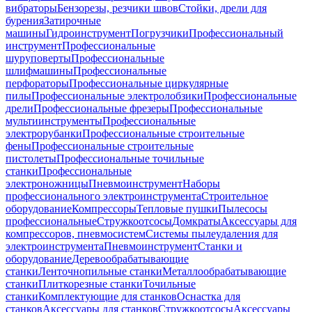
вибраторы
Бензорезы, резчики швов
Стойки, дрели для
бурения
Затирочные
машины
Гидроинструмент
Погрузчики
Профессиональный
инструмент
Профессиональные
шуруповерты
Профессиональные
шлифмашины
Профессиональные
перфораторы
Профессиональные циркулярные
пилы
Профессиональные электролобзики
Профессиональные
дрели
Профессиональные фрезеры
Профессиональные
мультиинструменты
Профессиональные
электрорубанки
Профессиональные строительные
фены
Профессиональные строительные
пистолеты
Профессиональные точильные
станки
Профессиональные
электроножницы
Пневмоинструмент
Наборы
профессионального электроинструмента
Строительное
оборудование
Компрессоры
Тепловые пушки
Пылесосы
профессиональные
Стружкоотсосы
Домкраты
Аксессуары для
компрессоров, пневмосистем
Системы пылеудаления для
электроинструмента
Пневмоинструмент
Станки и
оборудование
Деревообрабатывающие
станки
Ленточнопильные станки
Металлообрабатывающие
станки
Плиткорезные станки
Точильные
станки
Комплектующие для станков
Оснастка для
станков
Аксессуары для станков
Стружкоотсосы
Аксессуары