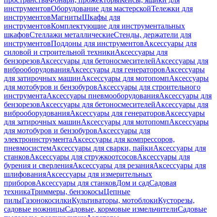
инструментов
Оборудование для мастерской
Тележки для
инструментов
Магниты
Шкафы для
инструментов
Комплектующие для инструментальных
шкафов
Стеллажи металлические
Стенды, держатели для
инструментов
Поддоны для инструментов
Аксессуары для
силовой и строительной техники
Аксессуары для
бензорезов
Аксессуары для бетоносмесителей
Аксессуары для
виброоборудования
Аксессуары для генераторов
Аксессуары
для затирочных машин
Аксессуары для мотопомп
Аксессуары
для мотобуров и бензобуров
Аксессуары для строительного
инструмента
Аксессуары пневмооборудования
Аксессуары для
бензорезов
Аксессуары для бетоносмесителей
Аксессуары для
виброоборудования
Аксессуары для генераторов
Аксессуары
для затирочных машин
Аксессуары для мотопомп
Аксессуары
для мотобуров и бензобуров
Аксессуары для
электроинструмента
Аксессуары для компрессоров,
пневмосистем
Аксессуары для сварки, пайки
Аксессуары для
станков
Аксессуары для стружкоотсосов
Аксессуары для
бурения и сверления
Аксессуары для резания
Аксессуары для
шлифования
Аксессуары для измерительных
приборов
Аксессуары для станков
Дом и сад
Садовая
техника
Триммеры, бензокосы
Цепные
пилы
Газонокосилки
Культиваторы, мотоблоки
Кусторезы,
садовые ножницы
Садовые, кормовые измельчители
Садовые