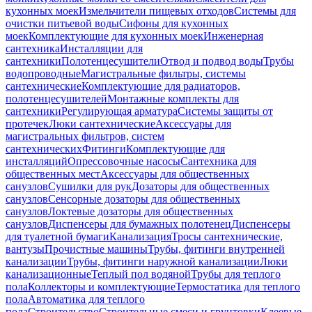
кухонных моек
Измельчители пищевых отходов
Системы для
очистки питьевой воды
Сифоны для кухонных
моек
Комплектующие для кухонных моек
Инженерная
сантехника
Инсталляции для
сантехники
Полотенцесушители
Отвод и подвод воды
Трубы
водопроводные
Магистральные фильтры, системы
сантехнические
Комплектующие для радиаторов,
полотенцесушителей
Монтажные комплекты для
сантехники
Регулирующая арматура
Системы защиты от
протечек
Люки сантехнические
Аксессуары для
магистральных фильтров, систем
сантехнических
Фитинги
Комплектующие для
инсталляций
Опрессовочные насосы
Сантехника для
общественных мест
Аксессуары для общественных
санузлов
Сушилки для рук
Дозаторы для общественных
санузлов
Сенсорные дозаторы для общественных
санузлов
Локтевые дозаторы для общественных
санузлов
Диспенсеры для бумажных полотенец
Диспенсеры
для туалетной бумаги
Канализация
Тросы сантехнические,
вантузы
Прочистные машины
Трубы, фитинги внутренней
канализации
Трубы, фитинги наружной канализации
Люки
канализационные
Теплый пол водяной
Трубы для теплого
пола
Коллекторы и комплектующие
Термостатика для теплого
пола
Автоматика для теплого
пола
Строительство
Строительные смеси и грунтовки
Клеевые