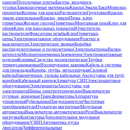
панели
Потолочные плиты
Багеты, молдинги,
уголки
Лакокрасочные материалы
Краски
Эмали
Лаки
Морилки,
пропитки
Колеры для краски
Растворители
Грунтовки
Краски,
эмали аэрозольные
Краски, эмали
Пены, клеи,
герметики
Жидкие гвозди
Герметики
Монтажная пена
Клеи для
обоев
Клеи для напольных покрытий
Очистители,
растворители
Фиксаторы резьбы
Клеи
Герметики,
пены
Электромонтажное оборудование
Розетки и
выключатели
Электрические звонки
Коробки
распределительные и подрозетники
Электропатроны
Вилки,
штепсели
Молниеприемники
Заземление
Электромонтажные
изделия
Клеммы
Средства диэлектрические
Трубки
термоусаживаемые
Изолирующие зажимы
Кабель и системы
для прокладки
Короба, трубы, металлорукав
Силовой
кабель
Наконечники, гильзы кабельные
Аксессуары для труб,
коробов
Кабельный крепеж
Арматура СИП
Электрощитовое
оборудование
Электрощиты
Аксессуары для
электрощита
Шины электротехнические
Выключатели
путевые, концевые
Трансформаторы
Аппаратура
управления
Рубильники
Предохранители
Частотные
преобразователи
Пускатели магнитные
Модульная
автоматика
Выключатели автоматические
Реле
Выключатели
нагрузки
Контакторы
Дополнительное модульное
оборудование
УЗИП
Автоматика пуска
двигателя
Дифференциальные