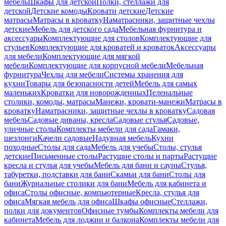
мебель
Шкафы для детской
Полки, стеллажи для
детской
Детские комоды
Кровати детские
Детские
матрасы
Матрасы в кроватку
Наматрасники, защитные чехлы
детские
Мебель для детского сада
Мебельная фурнитура и
аксессуары
Комплектующие для столов
Комплектующие для
стульев
Комплектующие для кроватей и кроваток
Аксессуары
для мебели
Комплектующие для мягкой
мебели
Комплектующие для корпусной мебели
Мебельная
фурнитура
Чехлы для мебели
Системы хранения для
кухни
Товары для безопасности детей
Мебель для самых
маленьких
Кроватки для новорожденных
Пеленальные
столики, комоды, матрасы
Манежи, кровати-манежи
Матрасы в
кроватку
Наматрасники, защитные чехлы в кроватку
Садовая
мебель
Садовые диваны, кресла
Садовые стулья
Садовые,
уличные столы
Комплекты мебели для сада
Гамаки,
шезлонги
Качели садовые
Надувная мебель
Кухни
походные
Столы для сада
Мебель для учебы
Столы, стулья
детские
Письменные столы
Растущие столы и парты
Растущие
кресла и стулья для учебы
Мебель для бани и сауны
Стулья,
табуретки, подставки для бани
Скамьи для бани
Столы для
бани
Журнальные столики для бани
Мебель для кабинета и
офиса
Столы офисные, компьютерные
Кресла, стулья для
офиса
Мягкая мебель для офиса
Шкафы офисные
Стеллажи,
полки для документов
Офисные тумбы
Комплекты мебели для
кабинета
Мебель для лоджии и балкона
Комплекты мебели для