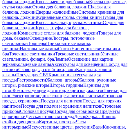
балкона, лоджии
Кресла-мешки для балкона
Кресла подвесные,
стулья садовые
Столы для балкона, лоджии
Шкафы для
балкона, лоджии
Дверцы жалюзийные
Системы хранения для
балкона, лоджии
Журнальные столы, столы-книги
Тумбы для
балкона, лоджии
Кресла-качалки, кресла-маятники
Стулья для
балкона, лоджии
Кресла, пуфы для балкона,
лоджии
Компактные столы для балкона, лоджии
Товары для
дома, бакалея
Освещение
Люстры, потолочные
светильники
Торшеры
Прикроватные лампы,
ночники
Настольные лампы
Споты
Настенные светильники,
бра
Точечные светильники
Трековые светильники
Уличные
светильники, фонари, бра
Лампы
Освещение для картин,
зеркал
Кольцевые лампы
Аксессуары для освещения
Посуда для
готовки
Сковороды, сотейники, воки
Кастрюли, ковши,
казаны
Посуда для СВЧ
Крышки и аксессуары для
посуды
Гастроемкости
Жалюзи, шторы
Жалюзи, рулонные
шторы, римские шторы
Шторы, гардины
Карнизы для
штор
Комплектующие для штор, карнизов, жалюзи
Пленки для
окон
Электроприводные солнцезащитные системы
Столовая
посуда, сервировка
Посуда для напитков
Посуда для горячих
напитков
Посуда для подачи и хранения напитков
Столовые
приборы
Столовая посуда
Посуда для сервировки
Предметы
сервировки
Детская столовая посуда
Декор
Зеркала
Кашпо,
стойки для цветов
Картины, постеры
Часы
интерьерные
Искусственные цветы, растения
Вазы
Ключницы,