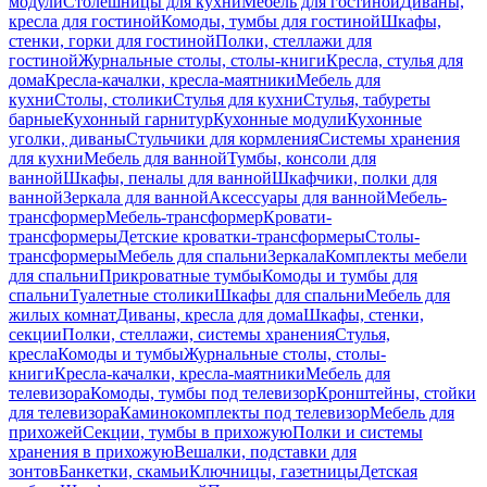
модули
Столешницы для кухни
Мебель для гостиной
Диваны,
кресла для гостиной
Комоды, тумбы для гостиной
Шкафы,
стенки, горки для гостиной
Полки, стеллажи для
гостиной
Журнальные столы, столы-книги
Кресла, стулья для
дома
Кресла-качалки, кресла-маятники
Мебель для
кухни
Столы, столики
Стулья для кухни
Стулья, табуреты
барные
Кухонный гарнитур
Кухонные модули
Кухонные
уголки, диваны
Стульчики для кормления
Системы хранения
для кухни
Мебель для ванной
Тумбы, консоли для
ванной
Шкафы, пеналы для ванной
Шкафчики, полки для
ванной
Зеркала для ванной
Аксессуары для ванной
Мебель-
трансформер
Мебель-трансформер
Кровати-
трансформеры
Детские кроватки-трансформеры
Столы-
трансформеры
Мебель для спальни
Зеркала
Комплекты мебели
для спальни
Прикроватные тумбы
Комоды и тумбы для
спальни
Туалетные столики
Шкафы для спальни
Мебель для
жилых комнат
Диваны, кресла для дома
Шкафы, стенки,
секции
Полки, стеллажи, системы хранения
Стулья,
кресла
Комоды и тумбы
Журнальные столы, столы-
книги
Кресла-качалки, кресла-маятники
Мебель для
телевизора
Комоды, тумбы под телевизор
Кронштейны, стойки
для телевизора
Каминокомплекты под телевизор
Мебель для
прихожей
Секции, тумбы в прихожую
Полки и системы
хранения в прихожую
Вешалки, подставки для
зонтов
Банкетки, скамьи
Ключницы, газетницы
Детская