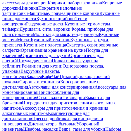
аксессуары для ковров
Коврики, наборы ковриков
Ковровые
дорожки
Циновки
Покрытия напольные
тафтинговые
Защитные, грязезащитные коврики
Кухонные
принадлежности
Кухонные приборы
Терки,
овощерезки
Разделочные доски
Кухонные термометры,
таймеры
Дуршлаги, сита, воронки
Формы, приборы для
приготовления
Молотки для мяса, тендерайзеры
Кухонные
мелочи
Миски
Кухонный текстиль
Кухонные фартуки,
прихватки
Кухонные полотенца
Скатерти, сервировочные
салфетки
Организация хранения на кухне
Посуда для
хранения
Органайзеры для кухни
Органайзеры для
специй
Посуда для ланча
Полки и аксессуары на
рейлинги
Рейлинги для кухни
Одноразовая посуда,
упаковка
Вакуумные пакеты,
контейнеры
Бакалея
Кофе
Чай
Цикорий, какао, горячий
шоколад
Сиропы и топпинги
Консервирование и
дистилляция
Автоклавы для консервирования
Аксессуары для
консервирования
Приспособления для
консервирования
Открывалки
Пивоварни
Емкости для
брожения
Ингредиенты для приготовления алкогольных
напитков
Аксессуары для приготовления и хранения
алкогольных напитков
Комплектующие для
дистилляторов
Прессы, дробилки для виноделия и
пивоварения
Дистилляторы бытовые
Уборочный
инвентарь
Швабры, насадки
Ведра, тазы для уборки
Наборы