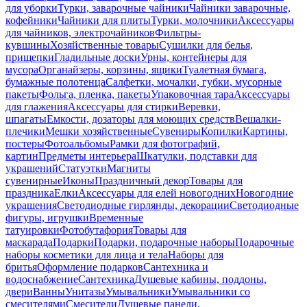
для уборки
Турки, заварочные чайники
Чайники заварочные,
кофейники
Чайники для плиты
Турки, молочники
Аксессуары
для чайников, электрочайников
Фильтры-
кувшины
Хозяйственные товары
Сушилки для белья,
прищепки
Гладильные доски
Урны, контейнеры для
мусора
Органайзеры, корзины, ящики
Туалетная бумага,
бумажные полотенца
Салфетки, мочалки, губки, мусорные
пакеты
Фольга, пленка, пакеты
Упаковочная тара
Аксессуары
для глажения
Аксессуары для стирки
Веревки,
шпагаты
Емкости, дозаторы для моющих средств
Вешалки-
плечики
Мешки хозяйственные
Сувениры
Копилки
Картины,
постеры
Фотоальбомы
Рамки для фотографий,
картин
Предметы интерьера
Шкатулки, подставки для
украшений
Статуэтки
Магниты
сувенирные
Иконы
Праздничный декор
Товары для
праздника
Елки
Аксессуары для елей новогодних
Новогодние
украшения
Светодиодные гирлянды, декорации
Светодиодные
фигуры, игрушки
Временные
татуировки
Фотобутафория
Товары для
маскарада
Подарки
Подарки, подарочные наборы
Подарочные
наборы косметики для лица и тела
Наборы для
бритья
Оформление подарков
Сантехника и
водоснабжение
Сантехника
Душевые кабины, поддоны,
двери
Ванны
Унитазы
Умывальники
Умывальники со
смесителями
Смесители
Душевые панели,