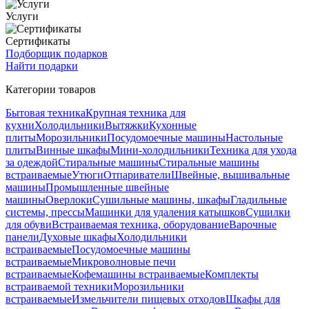
Услуги
Сертификаты
Подборщик подарков
Найти подарки
Категории товаров
Бытовая техника
Крупная техника для
кухни
Холодильники
Вытяжки
Кухонные
плиты
Морозильники
Посудомоечные машины
Настольные
плиты
Винные шкафы
Мини-холодильники
Техника для ухода
за одеждой
Стиральные машины
Стиральные машины
встраиваемые
Утюги
Отпариватели
Швейные, вышивальные
машины
Промышленные швейные
машины
Оверлоки
Сушильные машины, шкафы
Гладильные
системы, прессы
Машинки для удаления катышков
Сушилки
для обуви
Встраиваемая техника, оборудование
Варочные
панели
Духовые шкафы
Холодильники
встраиваемые
Посудомоечные машины
встраиваемые
Микроволновые печи
встраиваемые
Кофемашины встраиваемые
Комплекты
встраиваемой техники
Морозильники
встраиваемые
Измельчители пищевых отходов
Шкафы для