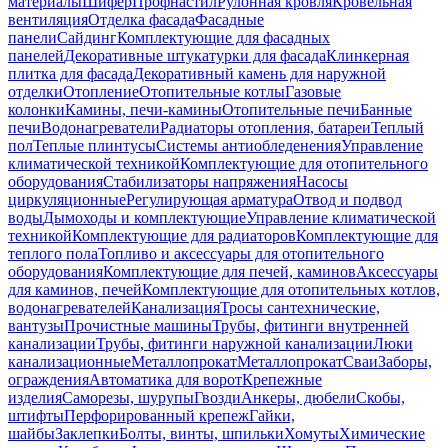
материалы
Шифер
Профнастил
Рулонная кровля
Кровельная
вентиляция
Отделка фасада
Фасадные
панели
Сайдинг
Комплектующие для фасадных
панелей
Декоративные штукатурки для фасада
Клинкерная
плитка для фасада
Декоративный камень для наружной
отделки
Отопление
Отопительные котлы
Газовые
колонки
Камины, печи-камины
Отопительные печи
Банные
печи
Водонагреватели
Радиаторы отопления, батареи
Теплый
пол
Теплые плинтусы
Системы антиобледенения
Управление
климатической техникой
Комплектующие для отопительного
оборудования
Стабилизаторы напряжения
Насосы
циркуляционные
Регулирующая арматура
Отвод и подвод
воды
Дымоходы и комплектующие
Управление климатической
техникой
Комплектующие для радиаторов
Комплектующие для
теплого пола
Топливо и аксессуары для отопительного
оборудования
Комплектующие для печей, каминов
Аксессуары
для каминов, печей
Комплектующие для отопительных котлов,
водонагревателей
Канализация
Тросы сантехнические,
вантузы
Прочистные машины
Трубы, фитинги внутренней
канализации
Трубы, фитинги наружной канализации
Люки
канализационные
Металлопрокат
Металлопрокат
Сваи
Заборы,
ограждения
Автоматика для ворот
Крепежные
изделия
Саморезы, шурупы
Гвозди
Анкеры, дюбели
Скобы,
штифты
Перфорированный крепеж
Гайки,
шайбы
Заклепки
Болты, винты, шпильки
Хомуты
Химические