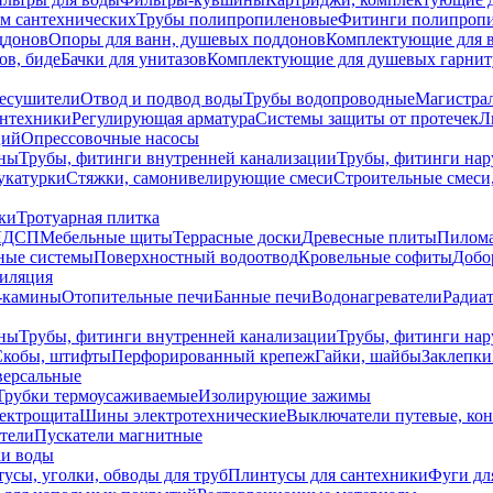
ем сантехнических
Трубы полипропиленовые
Фитинги полипроп
ддонов
Опоры для ванн, душевых поддонов
Комплектующие для 
ов, биде
Бачки для унитазов
Комплектующие для душевых гарнит
есушители
Отвод и подвод воды
Трубы водопроводные
Магистрал
антехники
Регулирующая арматура
Системы защиты от протечек
Л
ций
Опрессовочные насосы
ны
Трубы, фитинги внутренней канализации
Трубы, фитинги на
катурки
Стяжки, самонивелирующие смеси
Строительные смеси,
ки
Тротуарная плитка
ЛДСП
Мебельные щиты
Террасные доски
Древесные плиты
Пилом
ные системы
Поверхностный водоотвод
Кровельные софиты
Добо
тиляция
-камины
Отопительные печи
Банные печи
Водонагреватели
Радиат
ны
Трубы, фитинги внутренней канализации
Трубы, фитинги на
Скобы, штифты
Перфорированный крепеж
Гайки, шайбы
Заклепки
ерсальные
Трубки термоусаживаемые
Изолирующие зажимы
лектрощита
Шины электротехнические
Выключатели путевые, ко
атели
Пускатели магнитные
ки воды
усы, уголки, обводы для труб
Плинтусы для сантехники
Фуги дл