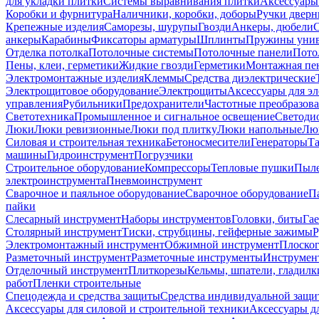
для укладки плитки
Системы выравнивания плитки
Аксессуары
Коробки и фурнитура
Наличники, коробки, доборы
Ручки дверн
Крепежные изделия
Саморезы, шурупы
Гвозди
Анкеры, дюбели
анкеры
Карабины
Фиксаторы арматуры
Шплинты
Пружины унив
Отделка потолка
Потолочные системы
Потолочные панели
Пото
Пены, клеи, герметики
Жидкие гвозди
Герметики
Монтажная пе
Электромонтажные изделия
Клеммы
Средства диэлектрические
Электрощитовое оборудование
Электрощиты
Аксессуары для э
управления
Рубильники
Предохранители
Частотные преобразов
Светотехника
Промышленное и сигнальное освещение
Светоди
Люки
Люки ревизионные
Люки под плитку
Люки напольные
Люк
Силовая и строительная техника
Бетоносмесители
Генераторы
Та
машины
Гидроинструмент
Погрузчики
Строительное оборудование
Компрессоры
Тепловые пушки
Пыле
электроинструмента
Пневмоинструмент
Сварочное и паяльное оборудование
Сварочное оборудование
П
пайки
Слесарный инструмент
Наборы инструментов
Головки, биты
Га
Столярный инструмент
Тиски, струбцины, гейферные зажимы
Р
Электромонтажный инструмент
Обжимной инструмент
Плоског
Разметочный инструмент
Разметочные инструменты
Инструмент
Отделочный инструмент
Плиткорезы
Кельмы, шпатели, гладилк
работ
Пленки строительные
Спецодежда и средства защиты
Средства индивидуальной защ
Аксессуары для силовой и строительной техники
Аксессуары дл