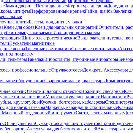
 для напольных покрытий
Реставрационные материалы
ые
Замки дверные
Петли дверные
Фурнитура дверная
Доводчики 
Скобы, штифты
Перфорированный крепеж
Гайки, шайбы
Заклепки
ерсальные
лочные плиты
Багеты, молдинги, уголки
на
Клеи для обоев
Клеи для напольных покрытий
Очистители, рас
Трубки термоусаживаемые
Изолирующие зажимы
лектрощита
Шины электротехнические
Выключатели путевые, ко
атели
Пускатели магнитные
одные ленты
Точечные светильники
Трековые светильники
Аксесс
и под покраску
ли, тельферы
Такелаж
Виброплиты, глубинные вибраторы
Бензор
сосы профессиональные
Стружкоотсосы
Домкраты
Аксессуары д
аяльное оборудование
Сварочные маски, аксессуары
Комплектующ
ечные ключи
Отвертки, наборы отверток
Ножницы слесарные
Кле
учные пилы, ножовки
Молотки, кувалды, киянки
Напильники
Ру
убцы, круглогубцы
Кусачки, болторезы, кабелерезы
Специнструм
ы для нарезки резьбы
Маркеры, карандаши строительные
Клейма
и
Малярный, отделочный инструмент
Скотч, ленты малярные
Дисп
иты
Огнетушители
Сумки, пояса для инструментов
Производствен
я бензорезов
Аксессуары для бетоносмесителей
Аксессуары для 