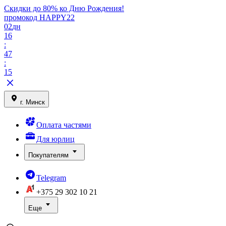
Скидки до 80% ко Дню Рождения!
промокод HAPPY22
02
дн
16
:
47
:
15
г. Минск
Оплата частями
Для юрлиц
Покупателям
Telegram
+375 29
302 10 21
Еще