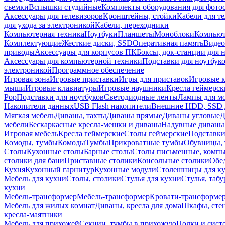
съемки
Вспышки студийные
Комплекты оборудования для фото
Аксессуары для телевизоров
Кронштейны, стойки
Кабели для т
для ухода за электроникой
Кабели, переходники
Компьютерная техника
Ноутбуки
Планшеты
Моноблоки
Компью
Комплектующие
Жесткие диски, SSD
Оперативная память
Видео
приводы
Аксессуары для корпусов ПК
Боксы, док-станции для 
Аксессуары для компьютерной техники
Подставки для ноутбук
электроникой
Программное обеспечение
Игровая зона
Игровые приставки
Игры для приставок
Игровые 
мыши
Игровые клавиатуры
Игровые наушники
Кресла геймерск
Pop
Подставки для ноутбуков
Светодиодные ленты
Лампы для м
Накопители данных
USB Flash накопители
Внешние HDD, SSD 
Мягкая мебель
Диваны, тахты
Диваны прямые
Диваны угловые
Д
мебели
Бескаркасные кресла-мешки и диваны
Надувные диваны
Игровая мебель
Кресла геймерские
Столы геймерские
Подставки
Комоды, тумбы
Комоды
Тумбы
Прикроватные тумбы
Обувницы, 
Столы
Кухонные столы
Барные столы
Столы письменные, комп
столики для бани
Приставные столики
Консольные столики
Обе
Кухня
Кухонный гарнитур
Кухонные модули
Столешницы для к
Мебель для кухни
Столы, столики
Стулья для кухни
Стулья, таб
кухни
Мебель-трансформер
Мебель-трансформер
Кровати-трансформе
Мебель для жилых комнат
Диваны, кресла для дома
Шкафы, стен
кресла-маятники
Мебель для прихожей
Секции, тумбы в прихожую
Полки и сист