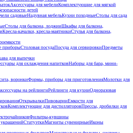
ваток
Аксессуары для мебели
Комплектующие для мягкой
безопасности детей
чели садовые
Надувная мебель
Кухни походные
Столы для сада
вые
Столы для балкона, лоджии
Шкафы для балкона,
ии
Кресла-качалки, кресла-маятники
Стулья для балкона,
роемкости
е приборы
Столовая посуда
Посуда для сервировки
Предметы
укава для выпечки
ссуары для охлаждения напитков
Наборы для бара, мини-
сита, воронки
Формы, приборы для приготовления
Молотки для
аксессуары на рейлинги
Рейлинги для кухни
Одноразовая
вирования
Открывалки
Пивоварни
Емкости для
тков
Комплектующие для дистилляторов
Прессы, дробилки для
лектрочайников
Фильтры-кувшины
я украшений
Статуэтки
Магниты сувенирные
Иконы
ля проточных фильтров
Магистральные фильтры, системы