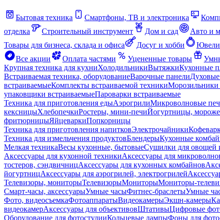
Бытовая техника
Смартфоны, ТВ и электроника
Комп
отделка
Строительный инструмент
Дом и сад
Авто и 
Товары для бизнеса, склада и офиса
Досуг и хобби
Ювели
Все акции
Оплата частями
Уцененные товары
Умны
Крупная техника для кухни
Холодильники
Вытяжки
Кухонные 
Встраиваемая техника, оборудование
Варочные панели
Духовые
встраиваемые
Комплекты встраиваемой техники
Морозильники 
упаковщики встраиваемые
Пароварки встраиваемые
Техника для приготовления еды
Аэрогрили
Микроволновые пе
кексницы
Хлебопечки
Ростеры, мини-печи
Йогуртницы, морож
фритюрницы
Яйцеварки
Попкорницы
Техника для приготовления напитков
Электрочайники
Кофевар
Техника для измельчения продуктов
Блендеры
Кухонные комбай
Мелкая техника
Весы кухонные, бытовые
Сушилки для овощей 
Аксессуары для кухонной техники
Аксессуары для микроволно
тостеров, сэндвичниц
Аксессуары для кухонных комбайнов
Акс
йогуртниц
Аксессуары для аэрогрилей, электрогрилей
Аксессуа
Телевизоры, мониторы
Телевизоры
Мониторы
Мониторы-телеви
Смарт-часы, аксессуары
Умные часы
Фитнес-браслеты
Умные ча
Фото, видеосъемка
Фотоаппараты
Видеокамеры
Экшн-камеры
Ка
видеокамер
Аксессуары для объективов
Штативы
Цифровые фот
Оборудование для фотостудии
Кольцевые лампы
Фоны для фото