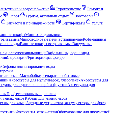
антехника и водоснабжение
Строительство
Ремонт и
ье
Спорт
Туризм, активный отдых
Зоотовары
я
Запчасти и принадлежности
Сертификаты
Услуги
Винные шкафы
Мини-холодильники
траиваемые
Микроволновые печи встраиваемые
Кофемашины
ева посуды
Винные шкафы встраиваемые
Вакуумные
рили, электрошашлычницы
Вафельницы, орешницы,
ания
Сыроварни
Фритюрницы, фондю-
а
Сифоны для газирования воды
терезки
тели семян
Маслобойки, сепараторы бытовые
машин
Аксессуары для мультиварок, хлебопечек
Аксессуары для
ссуары для сушилок овощей и фруктов
Аксессуары для
раны
Профессиональные дисплеи
я умных часов
Кабели для умных часов
ехлы для камер
Зарядные устройства, аккумуляторы для фото,
тостудии
Фотозонты, отражатели
Оборудование для предметной