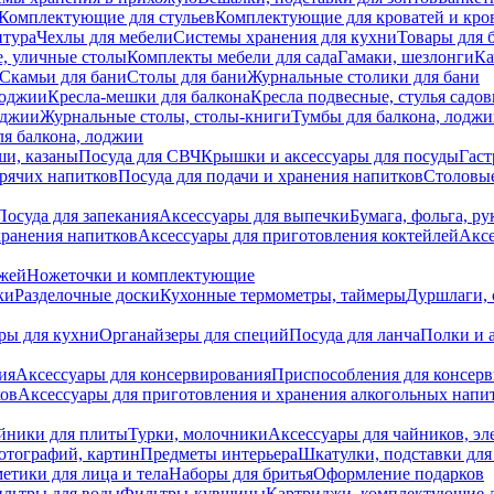
Комплектующие для стульев
Комплектующие для кроватей и кро
итура
Чехлы для мебели
Системы хранения для кухни
Товары для 
, уличные столы
Комплекты мебели для сада
Гамаки, шезлонги
Ка
Скамьи для бани
Столы для бани
Журнальные столики для бани
лоджии
Кресла-мешки для балкона
Кресла подвесные, стулья садо
оджии
Журнальные столы, столы-книги
Тумбы для балкона, лодж
я балкона, лоджии
ши, казаны
Посуда для СВЧ
Крышки и аксессуары для посуды
Гаст
орячих напитков
Посуда для подачи и хранения напитков
Столовы
Посуда для запекания
Аксессуары для выпечки
Бумага, фольга, р
хранения напитков
Аксессуары для приготовления коктейлей
Аксе
ожей
Ножеточки и комплектующие
ки
Разделочные доски
Кухонные термометры, таймеры
Дуршлаги, 
ры для кухни
Органайзеры для специй
Посуда для ланча
Полки и 
ия
Аксессуары для консервирования
Приспособления для консер
ков
Аксессуары для приготовления и хранения алкогольных напи
йники для плиты
Турки, молочники
Аксессуары для чайников, э
отографий, картин
Предметы интерьера
Шкатулки, подставки дл
етики для лица и тела
Наборы для бритья
Оформление подарков
льтры для воды
Фильтры-кувшины
Картриджи, комплектующие д