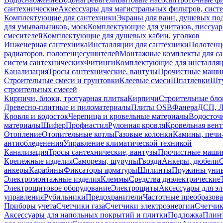
сантехнические
Аксессуары для магистральных фильтров, сист
Комплектующие для сантехники
Экраны для ванн, душевых по
для умывальников, моек
Комплектующие для унитазов, писсуар
смесителей
Комплектующие для душевых кабин, уголков
Инженерная сантехника
Инсталляции для сантехники
Полотенц
радиаторов, полотенцесушителей
Монтажные комплекты для с
систем сантехнических
Фитинги
Комплектующие для инсталля
Канализация
Тросы сантехнические, вантузы
Прочистные маши
Строительные смеси и грунтовки
Клеевые смеси
Шпатлевки
Шту
строительных смесей
Кирпичи, блоки, тротуарная плитка
Кирпичи
Строительные бло
Древесно-плитные и пиломатериалы
Плиты OSB
Фанера
ДСП, 
Кровля и водосток
Черепица и кровельные материалы
Водосточ
материалы
Шифер
Профнастил
Рулонная кровля
Кровельная вен
Отопление
Отопительные котлы
Газовые колонки
Камины, печи
антиобледенения
Управление климатической техникой
Канализация
Тросы сантехнические, вантузы
Прочистные маши
Крепежные изделия
Саморезы, шурупы
Гвозди
Анкеры, дюбели
анкеры
Карабины
Фиксаторы арматуры
Шплинты
Пружины унив
Электромонтажные изделия
Клеммы
Средства диэлектрические
Электрощитовое оборудование
Электрощиты
Аксессуары для э
управления
Рубильники
Предохранители
Частотные преобразов
Приборы учета
Счетчики газа
Счетчики электроэнергии
Счетчи
Аксессуары для напольных покрытий и плитки
Подложка
Плинт