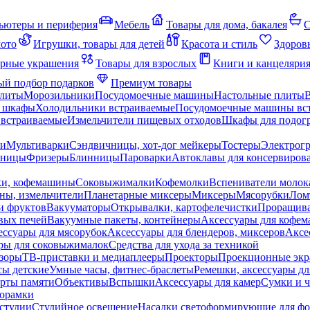
ьютеры и периферия
Мебель
Товары для дома, бакалея
С
мото
Игрушки, товары для детей
Красота и стиль
Здоров
рные украшения
Товары для взрослых
Книги и канцеляри
й подбор подарков
Премиум товары
плиты
Морозильники
Посудомоечные машины
Настольные плиты
 шкафы
Холодильники встраиваемые
Посудомоечные машины вс
встраиваемые
Измельчители пищевых отходов
Шкафы для подогр
чи
Мультиварки
Сэндвичницы, хот-дог мейкеры
Тостеры
Электрог
еницы
Фризеры
Блинницы
Пароварки
Автоклавы для консервиров
ки, кофемашины
Соковыжималки
Кофемолки
Вспениватели молок
ны, измельчители
Планетарные миксеры
Миксеры
Мясорубки
Лом
и фруктов
Вакууматоры
Открывалки, картофелечистки
Проращива
вых печей
Вакуумные пакеты, контейнеры
Аксессуары для кофе
ессуары для мясорубок
Аксессуары для блендеров, миксеров
Аксе
ры для соковыжималок
Средства для ухода за техникой
зоры
ТВ-приставки и медиаплееры
Проекторы
Проекционные эк
сы детские
Умные часы, фитнес-браслеты
Ремешки, аксессуары дл
рты памяти
Объективы
Вспышки
Аксессуары для камер
Сумки и ч
орамки
студии
Студийное освещение
Насадки светоформирующие для фо