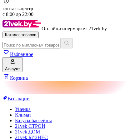
контакт-центр
с
8:00
до
22:00
Онлайн-гипермаркет 21vek.by
Каталог товаров
Избранное
Аккаунт
Корзина
Все акции
Уценка
Климат
Батуты бассейны
21vek СТРОЙ
21vek ДОМ
21vek БИЗНЕС