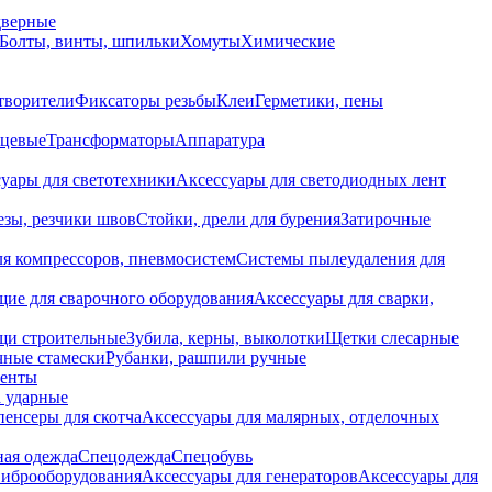
дверные
Болты, винты, шпильки
Хомуты
Химические
творители
Фиксаторы резьбы
Клеи
Герметики, пены
нцевые
Трансформаторы
Аппаратура
уары для светотехники
Аксессуары для светодиодных лент
езы, резчики швов
Стойки, дрели для бурения
Затирочные
ля компрессоров, пневмосистем
Системы пылеудаления для
ие для сварочного оборудования
Аксессуары для сварки,
щи строительные
Зубила, керны, выколотки
Щетки слесарные
чные стамески
Рубанки, рашпили ручные
енты
 ударные
енсеры для скотча
Аксессуары для малярных, отделочных
ная одежда
Спецодежда
Спецобувь
виброоборудования
Аксессуары для генераторов
Аксессуары для