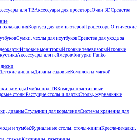
сессуары для ТВ
Аксессуары для проектора
Очки 3D
Средства
ание
 охлаждения
Корпуса для компьютеров
Процессоры
Оптические
утбуков
Сумки, чехлы для ноутбуков
Средства для ухода за
деокарты
Игровые мониторы
Игровые телевизоры
Игровые
акустика
Аксессуары для геймеров
Фигурки Funko
 диски
Детские диваны
Диваны садовые
Комплекты мягкой
ики, комоды
Тумбы под ТВ
Комоды пластиковые
довые столы
Растущие столы и парты
Столы, журнальные
ки, диваны
Стульчики для кормления
Системы хранения для
моды и тумбы
Журнальные столы, столы-книги
Кресла-качалки,
ки, скамьи
Ключницы, газетницы