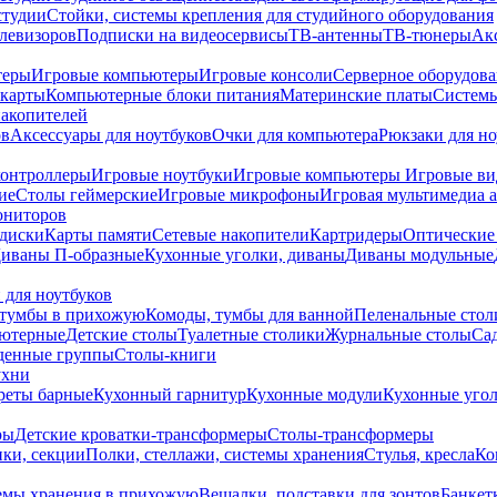
студии
Стойки, системы крепления для студийного оборудования
елевизоров
Подписки на видеосервисы
ТВ-антенны
ТВ-тюнеры
Ак
теры
Игровые компьютеры
Игровые консоли
Серверное оборудов
карты
Компьютерные блоки питания
Материнские платы
Системы
накопителей
ов
Аксессуары для ноутбуков
Очки для компьютера
Рюкзаки для но
контроллеры
Игровые ноутбуки
Игровые компьютеры
Игровые ви
ие
Столы геймерские
Игровые микрофоны
Игровая мультимедиа 
ониторов
диски
Карты памяти
Сетевые накопители
Картридеры
Оптические
иваны П-образные
Кухонные уголки, диваны
Диваны модульные
 для ноутбуков
тумбы в прихожую
Комоды, тумбы для ванной
Пеленальные стол
ьютерные
Детские столы
Туалетные столики
Журнальные столы
Са
денные группы
Столы-книги
ухни
уреты барные
Кухонный гарнитур
Кухонные модули
Кухонные угол
ры
Детские кроватки-трансформеры
Столы-трансформеры
ки, секции
Полки, стеллажи, системы хранения
Стулья, кресла
Ко
емы хранения в прихожую
Вешалки, подставки для зонтов
Банкет