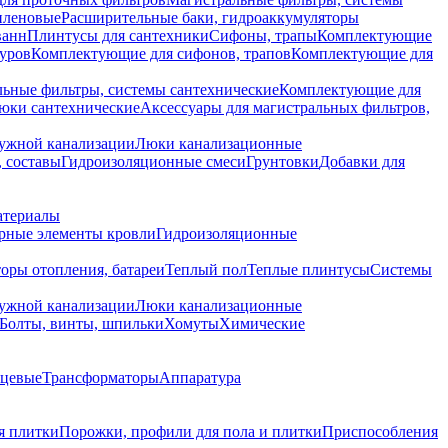
иленовые
Расширительные баки, гидроаккумуляторы
ванн
Плинтусы для сантехники
Сифоны, трапы
Комплектующие
уров
Комплектующие для сифонов, трапов
Комплектующие для
ьные фильтры, системы сантехнические
Комплектующие для
юки сантехнические
Аксессуары для магистральных фильтров,
ружной канализации
Люки канализационные
 составы
Гидроизоляционные смеси
Грунтовки
Добавки для
атериалы
рные элементы кровли
Гидроизоляционные
оры отопления, батареи
Теплый пол
Теплые плинтусы
Системы
ружной канализации
Люки канализационные
Болты, винты, шпильки
Хомуты
Химические
нцевые
Трансформаторы
Аппаратура
я плитки
Порожки, профили для пола и плитки
Приспособления