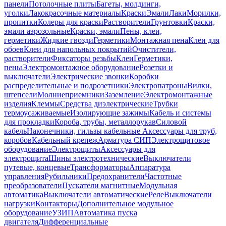
панели
Потолочные плиты
Багеты, молдинги,
уголки
Лакокрасочные материалы
Краски
Эмали
Лаки
Морилки,
пропитки
Колеры для краски
Растворители
Грунтовки
Краски,
эмали аэрозольные
Краски, эмали
Пены, клеи,
герметики
Жидкие гвозди
Герметики
Монтажная пена
Клеи для
обоев
Клеи для напольных покрытий
Очистители,
растворители
Фиксаторы резьбы
Клеи
Герметики,
пены
Электромонтажное оборудование
Розетки и
выключатели
Электрические звонки
Коробки
распределительные и подрозетники
Электропатроны
Вилки,
штепсели
Молниеприемники
Заземление
Электромонтажные
изделия
Клеммы
Средства диэлектрические
Трубки
термоусаживаемые
Изолирующие зажимы
Кабель и системы
для прокладки
Короба, трубы, металлорукав
Силовой
кабель
Наконечники, гильзы кабельные
Аксессуары для труб,
коробов
Кабельный крепеж
Арматура СИП
Электрощитовое
оборудование
Электрощиты
Аксессуары для
электрощита
Шины электротехнические
Выключатели
путевые, концевые
Трансформаторы
Аппаратура
управления
Рубильники
Предохранители
Частотные
преобразователи
Пускатели магнитные
Модульная
автоматика
Выключатели автоматические
Реле
Выключатели
нагрузки
Контакторы
Дополнительное модульное
оборудование
УЗИП
Автоматика пуска
двигателя
Дифференциальные