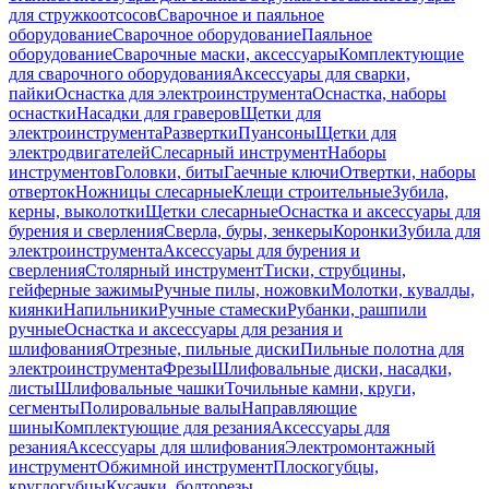
для стружкоотсосов
Сварочное и паяльное
оборудование
Сварочное оборудование
Паяльное
оборудование
Сварочные маски, аксессуары
Комплектующие
для сварочного оборудования
Аксессуары для сварки,
пайки
Оснастка для электроинструмента
Оснастка, наборы
оснастки
Насадки для граверов
Щетки для
электроинструмента
Развертки
Пуансоны
Щетки для
электродвигателей
Слесарный инструмент
Наборы
инструментов
Головки, биты
Гаечные ключи
Отвертки, наборы
отверток
Ножницы слесарные
Клещи строительные
Зубила,
керны, выколотки
Щетки слесарные
Оснастка и аксессуары для
бурения и сверления
Сверла, буры, зенкеры
Коронки
Зубила для
электроинструмента
Аксессуары для бурения и
сверления
Столярный инструмент
Тиски, струбцины,
гейферные зажимы
Ручные пилы, ножовки
Молотки, кувалды,
киянки
Напильники
Ручные стамески
Рубанки, рашпили
ручные
Оснастка и аксессуары для резания и
шлифования
Отрезные, пильные диски
Пильные полотна для
электроинструмента
Фрезы
Шлифовальные диски, насадки,
листы
Шлифовальные чашки
Точильные камни, круги,
сегменты
Полировальные валы
Направляющие
шины
Комплектующие для резания
Аксессуары для
резания
Аксессуары для шлифования
Электромонтажный
инструмент
Обжимной инструмент
Плоскогубцы,
круглогубцы
Кусачки, болторезы,