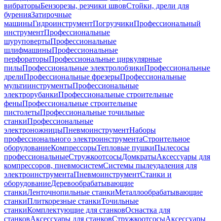
вибраторы
Бензорезы, резчики швов
Стойки, дрели для
бурения
Затирочные
машины
Гидроинструмент
Погрузчики
Профессиональный
инструмент
Профессиональные
шуруповерты
Профессиональные
шлифмашины
Профессиональные
перфораторы
Профессиональные циркулярные
пилы
Профессиональные электролобзики
Профессиональные
дрели
Профессиональные фрезеры
Профессиональные
мультиинструменты
Профессиональные
электрорубанки
Профессиональные строительные
фены
Профессиональные строительные
пистолеты
Профессиональные точильные
станки
Профессиональные
электроножницы
Пневмоинструмент
Наборы
профессионального электроинструмента
Строительное
оборудование
Компрессоры
Тепловые пушки
Пылесосы
профессиональные
Стружкоотсосы
Домкраты
Аксессуары для
компрессоров, пневмосистем
Системы пылеудаления для
электроинструмента
Пневмоинструмент
Станки и
оборудование
Деревообрабатывающие
станки
Ленточнопильные станки
Металлообрабатывающие
станки
Плиткорезные станки
Точильные
станки
Комплектующие для станков
Оснастка для
станков
Аксессуары для станков
Стружкоотсосы
Аксессуары