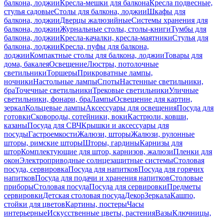
балкона, лоджии
Кресла-мешки для балкона
Кресла подвесные,
стулья садовые
Столы для балкона, лоджии
Шкафы для
балкона, лоджии
Дверцы жалюзийные
Системы хранения для
балкона, лоджии
Журнальные столы, столы-книги
Тумбы для
балкона, лоджии
Кресла-качалки, кресла-маятники
Стулья для
балкона, лоджии
Кресла, пуфы для балкона,
лоджии
Компактные столы для балкона, лоджии
Товары для
дома, бакалея
Освещение
Люстры, потолочные
светильники
Торшеры
Прикроватные лампы,
ночники
Настольные лампы
Споты
Настенные светильники,
бра
Точечные светильники
Трековые светильники
Уличные
светильники, фонари, бра
Лампы
Освещение для картин,
зеркал
Кольцевые лампы
Аксессуары для освещения
Посуда для
готовки
Сковороды, сотейники, воки
Кастрюли, ковши,
казаны
Посуда для СВЧ
Крышки и аксессуары для
посуды
Гастроемкости
Жалюзи, шторы
Жалюзи, рулонные
шторы, римские шторы
Шторы, гардины
Карнизы для
штор
Комплектующие для штор, карнизов, жалюзи
Пленки для
окон
Электроприводные солнцезащитные системы
Столовая
посуда, сервировка
Посуда для напитков
Посуда для горячих
напитков
Посуда для подачи и хранения напитков
Столовые
приборы
Столовая посуда
Посуда для сервировки
Предметы
сервировки
Детская столовая посуда
Декор
Зеркала
Кашпо,
стойки для цветов
Картины, постеры
Часы
интерьерные
Искусственные цветы, растения
Вазы
Ключницы,