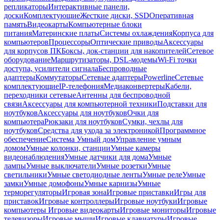
репликаторы
Интерактивные панели,
доски
Комплектующие
Жесткие диски, SSD
Оперативная
память
Видеокарты
Компьютерные блоки
питания
Материнские платы
Системы охлаждения
Корпуса для
компьютеров
Процессоры
Оптические приводы
Аксессуары
для корпусов ПК
Боксы, док-станции для накопителей
Сетевое
оборудование
Маршрутизаторы, DSL-модемы
Wi-Fi точки
доступа, усилители сигнала
Беспроводные
адаптеры
Коммутаторы
Сетевые адаптеры
Powerline
Сетевые
комплектующие
IP-телефония
Медиаконвертеры
Кабели,
переходники сетевые
Антенны для беспроводной
связи
Аксессуары для компьютерной техники
Подставки для
ноутбуков
Аксессуары для ноутбуков
Очки для
компьютера
Рюкзаки для ноутбуков
Сумки, чехлы для
ноутбуков
Средства для ухода за электроникой
Программное
обеспечение
Система Умный дом
Управление умным
домом
Умные колонки, станции
Умные камеры
видеонаблюдения
Умные датчики для дома
Умные
лампы
Умные выключатели
Умные розетки
Умные
светильники
Умные светодиодные ленты
Умные реле
Умные
замки
Умные домофоны
Умные карнизы
Умные
терморегуляторы
Игровая зона
Игровые приставки
Игры для
приставок
Игровые контроллеры
Игровые ноутбуки
Игровые
компьютеры
Игровые видеокарты
Игровые мониторы
Игровые
телевизоры
Игровые мыши
Игровые клавиатуры
Игровые