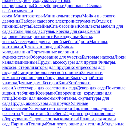
пылесосы, воздуходувки
Аэраторы,
скарификаторы
Снегоуборщики
Дровоколы
Сеялки,
разбрасыватели
семян
Минитракторы
Миникультиваторы
Мойки высокого
давления
Наборы садового электроинструмента
Отдых и
пикник
Батуты
Бассейны
Спа-бассейны
Комплекты мебели для
сада
Столы для сада
Стулья, кресла для сада
Качели
садовые
Гамаки, шезлонги
Раскладушки
Зонты,
тенты
Аксессуары для садовой мебели
Грили
Мангалы,
коптильни
Детская площадка
Сумки-
холодильники
Портативные колонки и
аудиосистемы
Оборудование для участка
Бытовые насосы
Люки
канализационные
Пруды, аксессуары для прудов
Фильтры,
насосы, стерилизаторы для прудов
Компрессоры для
прудов
Станции биологической очистки
Запчасти и
комплектующие для оборудования
Благоустройство
участка
Дачные дома
Беседки
Бани
Хозблоки и
сараи
Аксессуары для озеленения сада
Декор для сада
Почтовые
ящики, таблички
Козырьки
Скворечники, кормушки для
птиц
Домики для насекомых
Фонтаны, скульптуры для
сада
Пруды, аксессуары для прудов
Уличные
обогреватели
Уличные светильники
Противогололедные
реагенты
Декоративный щебень
Сад и огород
Поливочное
оборудование
Садовые опрыскиватели
Шланги для дома и
сада
Парники
Теплицы
Комплектующие для теплиц
Модульные