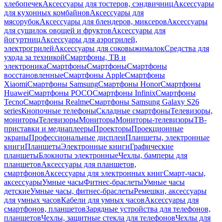
хлебопечек
Аксессуары для тостеров, сэндвичниц
Аксессуары
для кухонных комбайнов
Аксессуары для
мясорубок
Аксессуары для блендеров, миксеров
Аксессуары
для сушилок овощей и фруктов
Аксессуары для
йогуртниц
Аксессуары для аэрогрилей,
электрогрилей
Аксессуары для соковыжималок
Средства для
ухода за техникой
Смартфоны, ТВ и
электроника
Смартфоны
Смартфоны
Смартфоны
восстановленные
Смартфоны Apple
Смартфоны
Xiaomi
Смартфоны Samsung
Смартфоны Honor
Смартфоны
Huawei
Смартфоны POCO
Смартфоны Infinix
Смартфоны
Tecno
Смартфоны Realme
Смартфоны Samsung Galaxy S26
series
Кнопочные телефоны
Складные смартфоны
Телевизоры,
мониторы
Телевизоры
Мониторы
Мониторы-телевизоры
ТВ-
приставки и медиаплееры
Проекторы
Проекционные
экраны
Профессиональные дисплеи
Планшеты, электронные
книги
Планшеты
Электронные книги
Графические
планшеты
Блокноты электронные
Чехлы, бамперы для
планшетов
Аксессуары для планшетов,
смартфонов
Аксессуары для электронных книг
Смарт-часы,
аксессуары
Умные часы
Фитнес-браслеты
Умные часы
детские
Умные часы, фитнес-браслеты
Ремешки, аксессуары
для умных часов
Кабели для умных часов
Аксессуары для
смартфонов, планшетов
Зарядные устройства для телефонов,
планшетов
Чехлы, защитные стекла для телефонов
Чехлы для