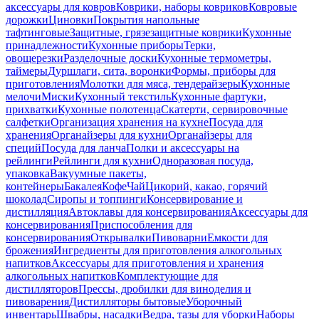
аксессуары для ковров
Коврики, наборы ковриков
Ковровые
дорожки
Циновки
Покрытия напольные
тафтинговые
Защитные, грязезащитные коврики
Кухонные
принадлежности
Кухонные приборы
Терки,
овощерезки
Разделочные доски
Кухонные термометры,
таймеры
Дуршлаги, сита, воронки
Формы, приборы для
приготовления
Молотки для мяса, тендерайзеры
Кухонные
мелочи
Миски
Кухонный текстиль
Кухонные фартуки,
прихватки
Кухонные полотенца
Скатерти, сервировочные
салфетки
Организация хранения на кухне
Посуда для
хранения
Органайзеры для кухни
Органайзеры для
специй
Посуда для ланча
Полки и аксессуары на
рейлинги
Рейлинги для кухни
Одноразовая посуда,
упаковка
Вакуумные пакеты,
контейнеры
Бакалея
Кофе
Чай
Цикорий, какао, горячий
шоколад
Сиропы и топпинги
Консервирование и
дистилляция
Автоклавы для консервирования
Аксессуары для
консервирования
Приспособления для
консервирования
Открывалки
Пивоварни
Емкости для
брожения
Ингредиенты для приготовления алкогольных
напитков
Аксессуары для приготовления и хранения
алкогольных напитков
Комплектующие для
дистилляторов
Прессы, дробилки для виноделия и
пивоварения
Дистилляторы бытовые
Уборочный
инвентарь
Швабры, насадки
Ведра, тазы для уборки
Наборы