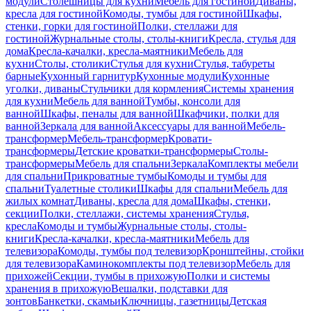
модули
Столешницы для кухни
Мебель для гостиной
Диваны,
кресла для гостиной
Комоды, тумбы для гостиной
Шкафы,
стенки, горки для гостиной
Полки, стеллажи для
гостиной
Журнальные столы, столы-книги
Кресла, стулья для
дома
Кресла-качалки, кресла-маятники
Мебель для
кухни
Столы, столики
Стулья для кухни
Стулья, табуреты
барные
Кухонный гарнитур
Кухонные модули
Кухонные
уголки, диваны
Стульчики для кормления
Системы хранения
для кухни
Мебель для ванной
Тумбы, консоли для
ванной
Шкафы, пеналы для ванной
Шкафчики, полки для
ванной
Зеркала для ванной
Аксессуары для ванной
Мебель-
трансформер
Мебель-трансформер
Кровати-
трансформеры
Детские кроватки-трансформеры
Столы-
трансформеры
Мебель для спальни
Зеркала
Комплекты мебели
для спальни
Прикроватные тумбы
Комоды и тумбы для
спальни
Туалетные столики
Шкафы для спальни
Мебель для
жилых комнат
Диваны, кресла для дома
Шкафы, стенки,
секции
Полки, стеллажи, системы хранения
Стулья,
кресла
Комоды и тумбы
Журнальные столы, столы-
книги
Кресла-качалки, кресла-маятники
Мебель для
телевизора
Комоды, тумбы под телевизор
Кронштейны, стойки
для телевизора
Каминокомплекты под телевизор
Мебель для
прихожей
Секции, тумбы в прихожую
Полки и системы
хранения в прихожую
Вешалки, подставки для
зонтов
Банкетки, скамьи
Ключницы, газетницы
Детская