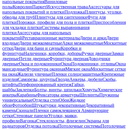
напольные покрытия
Виниловые
полы
Ковролин
Паркет
Искусственная трава
Аксессуары для
напольных покрытий и плитки
Подложка
Плинтусы, уголки,
обводы для труб
Плинтусы для сантехники
Фуги для
плитки
Порожки, профили для пола и плитки
Приспособления
для укладки плитки
Системы выравнивания
плитки
Аксессуары для напольных
покрытий
Реставрационные материалы
Двери и арки
Двери
входные
Двери межкомнатные
Арки межкомнатные
Москитные
сетки
Двери для бани и сауны
Коробки и
фурнитура
Наличники, коробки, доборы
Ручки дверные
Замки
дверные
Петли дверные
Фурнитура дверная
Доводчики
дверные
Окна и подоконники
Окна
Подоконники, отливы
Окна
мансардные
Фурнитура оконная
Мягкие окна
Москитные сетки
на окна
Жалюзи уличные
Пленки солнцезащитные
Крепежные
изделия
Саморезы, шурупы
Гвозди
Анкеры, дюбели
Скобы,
штифты
Перфорированный крепеж
Гайки,
шайбы
Заклепки
Болты, винты, шпильки
Хомуты
Химические
анкеры
Карабины
Фиксаторы арматуры
Шплинты
Пружины
универсальные
Отделка стен
Обои
Жидкие
обои
Фотообои
Штукатурки декоративные
Декоративный
камень
Скинали
Пленки самоклеящиеся
Армирующие
сетки
Стеновые панели
Уголки, маяки,
профили
Вагонка
Стеклохолсты, флизелин
Экраны для
радиаторов
Отделка потолка
Потолочные системы
Потолочные