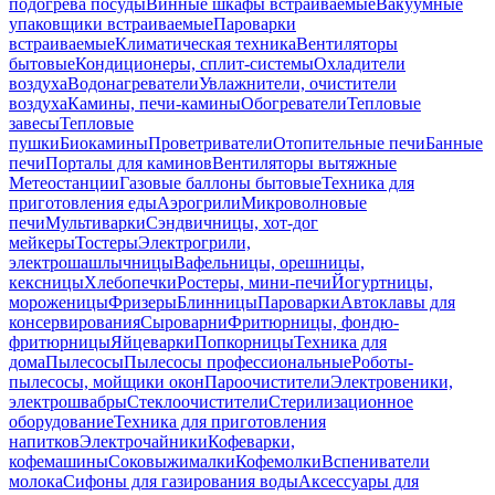
подогрева посуды
Винные шкафы встраиваемые
Вакуумные
упаковщики встраиваемые
Пароварки
встраиваемые
Климатическая техника
Вентиляторы
бытовые
Кондиционеры, сплит-системы
Охладители
воздуха
Водонагреватели
Увлажнители, очистители
воздуха
Камины, печи-камины
Обогреватели
Тепловые
завесы
Тепловые
пушки
Биокамины
Проветриватели
Отопительные печи
Банные
печи
Порталы для каминов
Вентиляторы вытяжные
Метеостанции
Газовые баллоны бытовые
Техника для
приготовления еды
Аэрогрили
Микроволновые
печи
Мультиварки
Сэндвичницы, хот-дог
мейкеры
Тостеры
Электрогрили,
электрошашлычницы
Вафельницы, орешницы,
кексницы
Хлебопечки
Ростеры, мини-печи
Йогуртницы,
мороженицы
Фризеры
Блинницы
Пароварки
Автоклавы для
консервирования
Сыроварни
Фритюрницы, фондю-
фритюрницы
Яйцеварки
Попкорницы
Техника для
дома
Пылесосы
Пылесосы профессиональные
Роботы-
пылесосы, мойщики окон
Пароочистители
Электровеники,
электрошвабры
Стеклоочистители
Стерилизационное
оборудование
Техника для приготовления
напитков
Электрочайники
Кофеварки,
кофемашины
Соковыжималки
Кофемолки
Вспениватели
молока
Сифоны для газирования воды
Аксессуары для