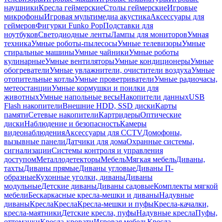
наушники
Кресла геймерские
Столы геймерские
Игровые
микрофоны
Игровая мультимедиа акустика
Аксессуары для
геймеров
Фигурки Funko Pop
Подставки для
ноутбуков
Светодиодные ленты
Лампы для мониторов
Умная
техника
Умные роботы-пылесосы
Умные телевизоры
Умные
стиральные машины
Умные чайники
Умные роботы
кулинарные
Умные вентиляторы
Умные кондиционеры
Умные
обогреватели
Умные увлажнители, очистители воздуха
Умные
отопительные котлы
Умные проветриватели
Умные радиочасы,
метеостанции
Умные кормушки и поилки для
животных
Умные напольные весы
Накопители данных
USB
Flash накопители
Внешние HDD, SSD диски
Карты
памяти
Сетевые накопители
Картридеры
Оптические
диски
Наблюдение и безопасность
Камеры
видеонаблюдения
Аксессуары для CCTV
Домофоны,
вызывные панели
Датчики для дома
Охранные системы,
сигнализации
Системы контроля и управления
доступом
Металлодетекторы
Мебель
Мягкая мебель
Диваны,
тахты
Диваны прямые
Диваны угловые
Диваны П-
образные
Кухонные уголки, диваны
Диваны
модульные
Детские диваны
Диваны садовые
Комплекты мягкой
мебели
Бескаркасные кресла-мешки и диваны
Надувные
диваны
Кресла
Кресла
Кресла-мешки и пуфы
Кресла-качалки,
кресла-маятники
Детские кресла, пуфы
Надувные кресла
Пуфы,
оттоманки
Кресла-кровати
Игровая мебель
Кресла