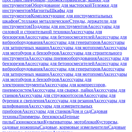
инструментов
Оборудование для мастерской
Тележки для
инструментов
Магниты
Шкафы для
инструментов
Комплектующие для инструментальных
шкафов
Стеллажи металлические
Стенды, держатели для
инструментов
Поддоны для инструментов
Аксессуары для
силовой и строительной техники
Аксессуары для
бензорезов
Аксессуары для бетоносмесителей
Аксессуары для
виброоборудования
Аксессуары для генераторов
Аксессуары
для затирочных машин
Аксессуары для мотопомп
Аксессуары
для мотобуров и бензобуров
Аксессуары для строительного
инструмента
Аксессуары пневмооборудования
Аксессуары для
бензорезов
Аксессуары для бетоносмесителей
Аксессуары для
виброоборудования
Аксессуары для генераторов
Аксессуары
для затирочных машин
Аксессуары для мотопомп
Аксессуары
для мотобуров и бензобуров
Аксессуары для
электроинструмента
Аксессуары для компрессоров,
пневмосистем
Аксессуары для сварки, пайки
Аксессуары для
станков
Аксессуары для стружкоотсосов
Аксессуары для
бурения и сверления
Аксессуары для резания
Аксессуары для
шлифования
Аксессуары для измерительных
приборов
Аксессуары для станков
Дом и сад
Садовая
техника
Триммеры, бензокосы
Цепные
пилы
Газонокосилки
Культиваторы, мотоблоки
Кусторезы,
садовые ножницы
Садовые, кормовые измельчители
Садовые