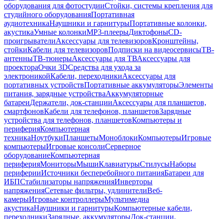
оборудования для фотостудии
Стойки, системы крепления для
студийного оборудования
Портативная
аудиотехника
Наушники и гарнитуры
Портативные колонки,
акустика
Умные колонки
MP3-плееры
Диктофоны
CD-
проигрыватели
Аксессуары для телевизоров
Кронштейны,
стойки
Кабели для телевизоров
Подписки на видеосервисы
ТВ-
антенны
ТВ-тюнеры
Аксессуары для ТВ
Аксессуары для
проектора
Очки 3D
Средства для ухода за
электроникой
Кабели, переходники
Аксессуары для
портативных устройств
Портативные аккумуляторы
Элементы
питания, зарядные устройства
Аккумуляторные
батареи
Держатели, док-станции
Аксессуары для планшетов,
смартфонов
Кабели для телефонов, планшетов
Зарядные
устройства для телефонов, планшетов
Компьютеры и
периферия
Компьютерная
техника
Ноутбуки
Планшеты
Моноблоки
Компьютеры
Игровые
компьютеры
Игровые консоли
Серверное
оборудование
Компьютерная
периферия
Мониторы
Мыши
Клавиатуры
Стилусы
Наборы
периферии
Источники бесперебойного питания
Батареи для
ИБП
Стабилизаторы напряжения
Инверторы
напряжения
Сетевые фильтры, удлинители
Веб-
камеры
Игровые контроллеры
Мультимедиа
акустика
Наушники и гарнитуры
Компьютерные кабели,
переходники
Зарядные, аккумуляторы
Док-станции,