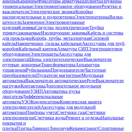
анкеры
Карабины
Фиксаторы арматуры
Шплинты
Пружины
универсальные
Электромонтажное оборудование
Розетки и
выключатели
Электрические звонки
Коробки
распределительные и подрозетники
Электропатроны
Вилки,
штепсели
Заземление
Электромонтажные
изделия
Клеммы
Средства диэлектрические
Трубки
термоусаживаемые
Изолирующие зажимы
Кабель и системы
для прокладки
Короба, трубы, металлорукав
Силовой
кабель
Наконечники, гильзы кабельные
Аксессуары для труб,
коробов
Кабельный крепеж
Арматура СИП
Электрощитовое
оборудование
Электрощиты
Аксессуары для
электрощита
Шины электротехнические
Выключатели
путевые, концевые
Трансформаторы
Аппаратура
управления
Рубильники
Предохранители
Частотные
преобразователи
Пускатели магнитные
Модульная
автоматика
Выключатели автоматические
Реле
Выключатели
нагрузки
Контакторы
Дополнительное модульное
оборудование
УЗИП
Автоматика пуска
двигателя
Дифференциальные
автоматы
УЗО
Конденсаторы
Комплексная защита
электродвигателей
Аксессуары для модульной
автоматики
Приборы учета
Счетчики газа
Счетчики
электроэнергии
Счетчики воды
Ремонт и отделка
Напольные
покрытия и
плитка
Плитка
Ламинат
Линолеум
Керамогранит
Спортивные