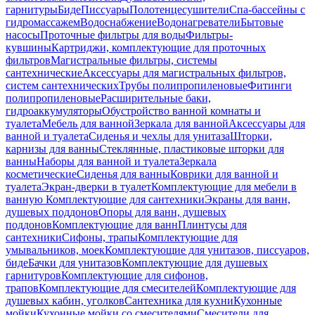
гарнитуры
Биде
Писсуары
Полотенцесушители
Спа-бассейны с
гидромассажем
Водоснабжение
Водонагреватели
Бытовые
насосы
Проточные фильтры для воды
Фильтры-
кувшины
Картриджи, комплектующие для проточных
фильтров
Магистральные фильтры, системы
сантехнические
Аксессуары для магистральных фильтров,
систем сантехнических
Трубы полипропиленовые
Фитинги
полипропиленовые
Расширительные баки,
гидроаккумуляторы
Обустройство ванной комнаты и
туалета
Мебель для ванной
Зеркала для ванной
Аксессуары для
ванной и туалета
Сиденья и чехлы для унитаза
Шторки,
карнизы для ванны
Стеклянные, пластиковые шторки для
ванны
Наборы для ванной и туалета
Зеркала
косметические
Сиденья для ванны
Коврики для ванной и
туалета
Экран-дверки в туалет
Комплектующие для мебели в
ванную
Комплектующие для сантехники
Экраны для ванн,
душевых поддонов
Опоры для ванн, душевых
поддонов
Комплектующие для ванн
Плинтусы для
сантехники
Сифоны, трапы
Комплектующие для
умывальников, моек
Комплектующие для унитазов, писсуаров,
биде
Бачки для унитазов
Комплектующие для душевых
гарнитуров
Комплектующие для сифонов,
трапов
Комплектующие для смесителей
Комплектующие для
душевых кабин, уголков
Сантехника для кухни
Кухонные
мойки
Кухонные мойки со смесителями
Смесители для