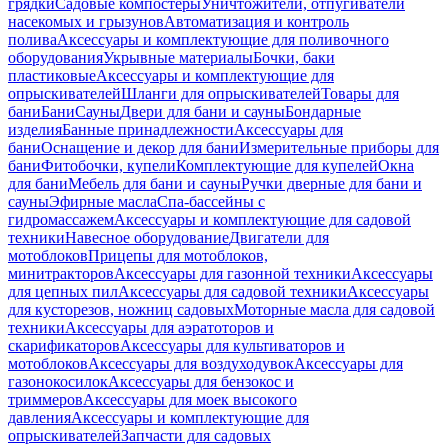
грядки
Садовые компостеры
Уничтожители, отпугиватели
насекомых и грызунов
Автоматизация и контроль
полива
Аксессуары и комплектующие для поливочного
оборудования
Укрывные материалы
Бочки, баки
пластиковые
Аксессуары и комплектующие для
опрыскивателей
Шланги для опрыскивателей
Товары для
бани
Бани
Сауны
Двери для бани и сауны
Бондарные
изделия
Банные принадлежности
Аксессуары для
бани
Оснащение и декор для бани
Измерительные приборы для
бани
Фитобочки, купели
Комплектующие для купелей
Окна
для бани
Мебель для бани и сауны
Ручки дверные для бани и
сауны
Эфирные масла
Спа-бассейны с
гидромассажем
Аксессуары и комплектующие для садовой
техники
Навесное оборудование
Двигатели для
мотоблоков
Прицепы для мотоблоков,
минитракторов
Аксессуары для газонной техники
Аксессуары
для цепных пил
Аксессуары для садовой техники
Аксессуары
для кусторезов, ножниц садовых
Моторные масла для садовой
техники
Аксессуары для аэратоторов и
скарификаторов
Аксессуары для культиваторов и
мотоблоков
Аксессуары для воздуходувок
Аксессуары для
газонокосилок
Аксессуары для бензокос и
триммеров
Аксессуары для моек высокого
давления
Аксессуары и комплектующие для
опрыскивателей
Запчасти для садовых