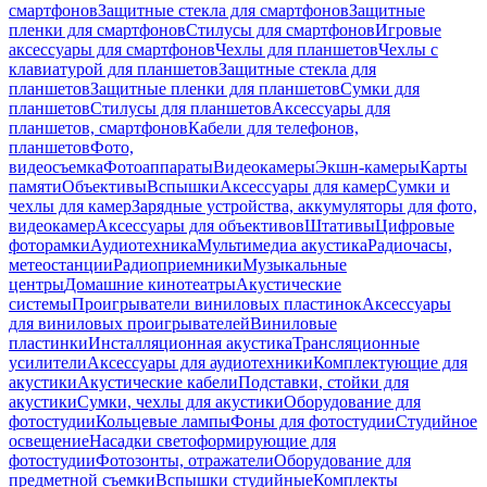
смартфонов
Защитные стекла для смартфонов
Защитные
пленки для смартфонов
Стилусы для смартфонов
Игровые
аксессуары для смартфонов
Чехлы для планшетов
Чехлы с
клавиатурой для планшетов
Защитные стекла для
планшетов
Защитные пленки для планшетов
Сумки для
планшетов
Стилусы для планшетов
Аксессуары для
планшетов, смартфонов
Кабели для телефонов,
планшетов
Фото,
видеосъемка
Фотоаппараты
Видеокамеры
Экшн-камеры
Карты
памяти
Объективы
Вспышки
Аксессуары для камер
Сумки и
чехлы для камер
Зарядные устройства, аккумуляторы для фото,
видеокамер
Аксессуары для объективов
Штативы
Цифровые
фоторамки
Аудиотехника
Мультимедиа акустика
Радиочасы,
метеостанции
Радиоприемники
Музыкальные
центры
Домашние кинотеатры
Акустические
системы
Проигрыватели виниловых пластинок
Аксессуары
для виниловых проигрывателей
Виниловые
пластинки
Инсталляционная акустика
Трансляционные
усилители
Аксессуары для аудиотехники
Комплектующие для
акустики
Акустические кабели
Подставки, стойки для
акустики
Сумки, чехлы для акустики
Оборудование для
фотостудии
Кольцевые лампы
Фоны для фотостудии
Студийное
освещение
Насадки светоформирующие для
фотостудии
Фотозонты, отражатели
Оборудование для
предметной съемки
Вспышки студийные
Комплекты