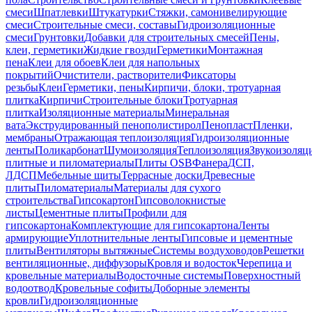
смеси
Шпатлевки
Штукатурки
Стяжки, самонивелирующие
смеси
Строительные смеси, составы
Гидроизоляционные
смеси
Грунтовки
Добавки для строительных смесей
Пены,
клеи, герметики
Жидкие гвозди
Герметики
Монтажная
пена
Клеи для обоев
Клеи для напольных
покрытий
Очистители, растворители
Фиксаторы
резьбы
Клеи
Герметики, пены
Кирпичи, блоки, тротуарная
плитка
Кирпичи
Строительные блоки
Тротуарная
плитка
Изоляционные материалы
Минеральная
вата
Экструдированный пенополистирол
Пенопласт
Пленки,
мембраны
Отражающая теплоизоляция
Гидроизоляционные
ленты
Поликарбонат
Шумоизоляция
Теплоизоляция
Звукоизоляц
плитные и пиломатериалы
Плиты OSB
Фанера
ДСП,
ЛДСП
Мебельные щиты
Террасные доски
Древесные
плиты
Пиломатериалы
Материалы для сухого
строительства
Гипсокартон
Гипсоволокнистые
листы
Цементные плиты
Профили для
гипсокартона
Комплектующие для гипсокартона
Ленты
армирующие
Уплотнительные ленты
Гипсовые и цементные
плиты
Вентиляторы вытяжные
Системы воздуховодов
Решетки
вентиляционные, диффузоры
Кровля и водосток
Черепица и
кровельные материалы
Водосточные системы
Поверхностный
водоотвод
Кровельные софиты
Доборные элементы
кровли
Гидроизоляционные