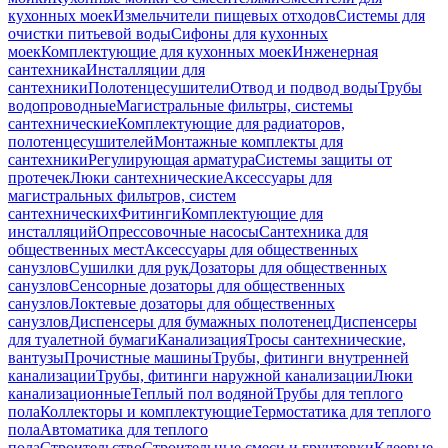
кухонных моек
Измельчители пищевых отходов
Системы для
очистки питьевой воды
Сифоны для кухонных
моек
Комплектующие для кухонных моек
Инженерная
сантехника
Инсталляции для
сантехники
Полотенцесушители
Отвод и подвод воды
Трубы
водопроводные
Магистральные фильтры, системы
сантехнические
Комплектующие для радиаторов,
полотенцесушителей
Монтажные комплекты для
сантехники
Регулирующая арматура
Системы защиты от
протечек
Люки сантехнические
Аксессуары для
магистральных фильтров, систем
сантехнических
Фитинги
Комплектующие для
инсталляций
Опрессовочные насосы
Сантехника для
общественных мест
Аксессуары для общественных
санузлов
Сушилки для рук
Дозаторы для общественных
санузлов
Сенсорные дозаторы для общественных
санузлов
Локтевые дозаторы для общественных
санузлов
Диспенсеры для бумажных полотенец
Диспенсеры
для туалетной бумаги
Канализация
Тросы сантехнические,
вантузы
Прочистные машины
Трубы, фитинги внутренней
канализации
Трубы, фитинги наружной канализации
Люки
канализационные
Теплый пол водяной
Трубы для теплого
пола
Коллекторы и комплектующие
Термостатика для теплого
пола
Автоматика для теплого
пола
Строительство
Строительные смеси и грунтовки
Клеевые