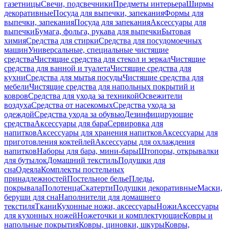
газетницы
Свечи, подсвечники
Предметы интерьера
Ширмы
декоративные
Посуда для выпечки, запекания
Формы для
выпечки, запекания
Посуда для запекания
Аксессуары для
выпечки
Бумага, фольга, рукава для выпечки
Бытовая
химия
Средства для стирки
Средства для посудомоечных
машин
Универсальные, специальные чистящие
средства
Чистящие средства для стекол и зеркал
Чистящие
средства для ванной и туалета
Чистящие средства для
кухни
Средства для мытья посуды
Чистящие средства для
мебели
Чистящие средства для напольных покрытий и
ковров
Средства для ухода за техникой
Освежители
воздуха
Средства от насекомых
Средства ухода за
одеждой
Средства ухода за обувью
Дезинфицирующие
средства
Аксессуары для бара
Сервировка для
напитков
Аксессуары для хранения напитков
Аксессуары для
приготовления коктейлей
Аксессуары для охлаждения
напитков
Наборы для бара, мини-бары
Штопоры, открывалки
для бутылок
Домашний текстиль
Подушки для
сна
Одеяла
Комплекты постельных
принадлежностей
Постельное белье
Пледы,
покрывала
Полотенца
Скатерти
Подушки декоративные
Маски,
беруши для сна
Наполнители для домашнего
текстиля
Ткани
Кухонные ножи, аксессуары
Ножи
Аксессуары
для кухонных ножей
Ножеточки и комплектующие
Ковры и
напольные покрытия
Ковры, циновки, шкуры
Ковры,