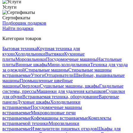
Услуги
Сертификаты
Подборщик подарков
Найти подарки
Категории товаров
Бытовая техника
Крупная техника для
кухни
Холодильники
Вытяжки
Кухонные
плиты
Морозильники
Посудомоечные машины
Настольные
плиты
Винные шкафы
Мини-холодильники
Техника для ухода
за одеждой
Стиральные машины
Стиральные машины
встраиваемые
Утюги
Отпариватели
Швейные, вышивальные
машины
Промышленные швейные
машины
Оверлоки
Сушильные машины, шкафы
Гладильные
системы, прессы
Машинки для удаления катышков
Сушилки
для обуви
Встраиваемая техника, оборудование
Варочные
панели
Духовые шкафы
Холодильники
встраиваемые
Посудомоечные машины
встраиваемые
Микроволновые печи
встраиваемые
Кофемашины встраиваемые
Комплекты
встраиваемой техники
Морозильники
встраиваемые
Измельчители пищевых отходов
Шкафы для