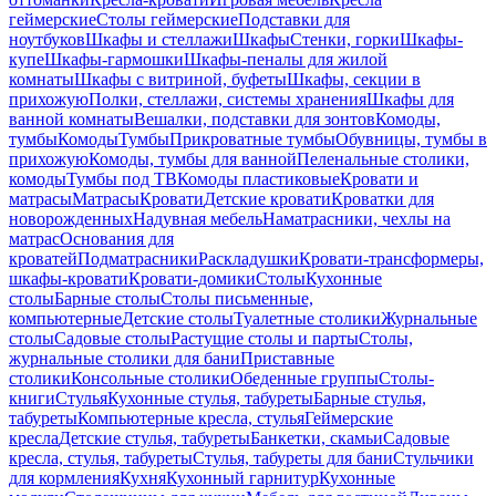
геймерские
Столы геймерские
Подставки для
ноутбуков
Шкафы и стеллажи
Шкафы
Стенки, горки
Шкафы-
купе
Шкафы-гармошки
Шкафы-пеналы для жилой
комнаты
Шкафы с витриной, буфеты
Шкафы, секции в
прихожую
Полки, стеллажи, системы хранения
Шкафы для
ванной комнаты
Вешалки, подставки для зонтов
Комоды,
тумбы
Комоды
Тумбы
Прикроватные тумбы
Обувницы, тумбы в
прихожую
Комоды, тумбы для ванной
Пеленальные столики,
комоды
Тумбы под ТВ
Комоды пластиковые
Кровати и
матрасы
Матрасы
Кровати
Детские кровати
Кроватки для
новорожденных
Надувная мебель
Наматрасники, чехлы на
матрас
Основания для
кроватей
Подматрасники
Раскладушки
Кровати-трансформеры,
шкафы-кровати
Кровати-домики
Столы
Кухонные
столы
Барные столы
Столы письменные,
компьютерные
Детские столы
Туалетные столики
Журнальные
столы
Садовые столы
Растущие столы и парты
Столы,
журнальные столики для бани
Приставные
столики
Консольные столики
Обеденные группы
Столы-
книги
Стулья
Кухонные стулья, табуреты
Барные стулья,
табуреты
Компьютерные кресла, стулья
Геймерские
кресла
Детские стулья, табуреты
Банкетки, скамьи
Садовые
кресла, стулья, табуреты
Стулья, табуреты для бани
Стульчики
для кормления
Кухня
Кухонный гарнитур
Кухонные