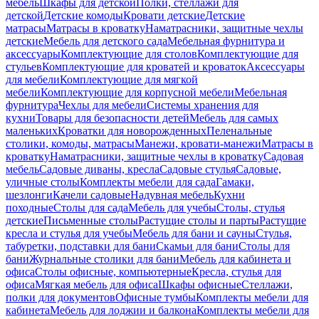
мебель
Шкафы для детской
Полки, стеллажи для
детской
Детские комоды
Кровати детские
Детские
матрасы
Матрасы в кроватку
Наматрасники, защитные чехлы
детские
Мебель для детского сада
Мебельная фурнитура и
аксессуары
Комплектующие для столов
Комплектующие для
стульев
Комплектующие для кроватей и кроваток
Аксессуары
для мебели
Комплектующие для мягкой
мебели
Комплектующие для корпусной мебели
Мебельная
фурнитура
Чехлы для мебели
Системы хранения для
кухни
Товары для безопасности детей
Мебель для самых
маленьких
Кроватки для новорожденных
Пеленальные
столики, комоды, матрасы
Манежи, кровати-манежи
Матрасы в
кроватку
Наматрасники, защитные чехлы в кроватку
Садовая
мебель
Садовые диваны, кресла
Садовые стулья
Садовые,
уличные столы
Комплекты мебели для сада
Гамаки,
шезлонги
Качели садовые
Надувная мебель
Кухни
походные
Столы для сада
Мебель для учебы
Столы, стулья
детские
Письменные столы
Растущие столы и парты
Растущие
кресла и стулья для учебы
Мебель для бани и сауны
Стулья,
табуретки, подставки для бани
Скамьи для бани
Столы для
бани
Журнальные столики для бани
Мебель для кабинета и
офиса
Столы офисные, компьютерные
Кресла, стулья для
офиса
Мягкая мебель для офиса
Шкафы офисные
Стеллажи,
полки для документов
Офисные тумбы
Комплекты мебели для
кабинета
Мебель для лоджии и балкона
Комплекты мебели для