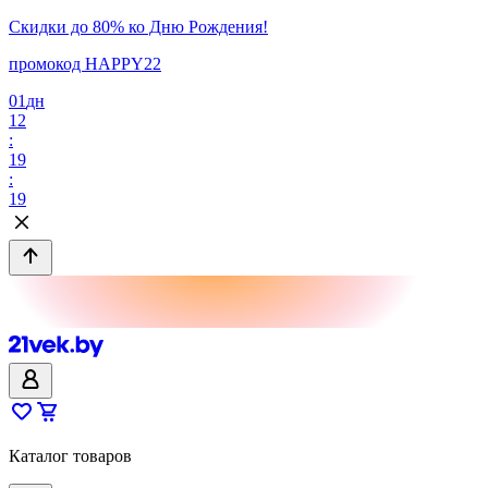
Скидки до 80% ко Дню Рождения!
промокод HAPPY22
01
дн
12
:
19
:
19
Каталог товаров