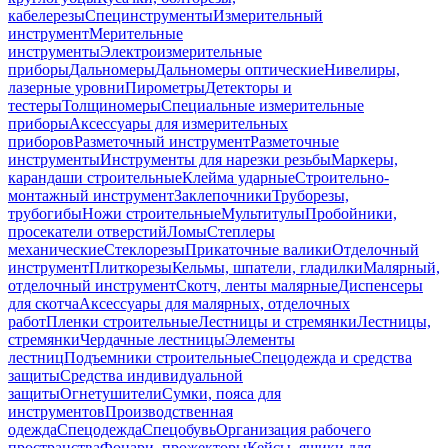
кабелерезы
Специнструменты
Измерительный
инструмент
Мерительные
инструменты
Электроизмерительные
приборы
Дальномеры
Дальномеры оптические
Нивелиры,
лазерные уровни
Пирометры
Детекторы и
тестеры
Толщиномеры
Специальные измерительные
приборы
Аксессуары для измерительных
приборов
Разметочный инструмент
Разметочные
инструменты
Инструменты для нарезки резьбы
Маркеры,
карандаши строительные
Клейма ударные
Строительно-
монтажный инструмент
Заклепочники
Труборезы,
трубогибы
Ножи строительные
Мультитулы
Пробойники,
просекатели отверстий
Ломы
Степлеры
механические
Стеклорезы
Прикаточные валики
Отделочный
инструмент
Плиткорезы
Кельмы, шпатели, гладилки
Малярный,
отделочный инструмент
Скотч, ленты малярные
Диспенсеры
для скотча
Аксессуары для малярных, отделочных
работ
Пленки строительные
Лестницы и стремянки
Лестницы,
стремянки
Чердачные лестницы
Элементы
лестниц
Подъемники строительные
Спецодежда и средства
защиты
Средства индивидуальной
защиты
Огнетушители
Сумки, пояса для
инструментов
Производственная
одежда
Спецодежда
Спецобувь
Организация рабочего
пространства
Фонари, прожекторы
Кейсы, ящики для