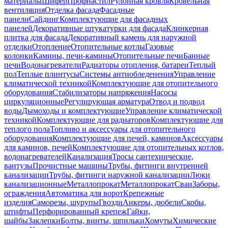
материалы
Шифер
Профнастил
Рулонная кровля
Кровельная
вентиляция
Отделка фасада
Фасадные
панели
Сайдинг
Комплектующие для фасадных
панелей
Декоративные штукатурки для фасада
Клинкерная
плитка для фасада
Декоративный камень для наружной
отделки
Отопление
Отопительные котлы
Газовые
колонки
Камины, печи-камины
Отопительные печи
Банные
печи
Водонагреватели
Радиаторы отопления, батареи
Теплый
пол
Теплые плинтусы
Системы антиобледенения
Управление
климатической техникой
Комплектующие для отопительного
оборудования
Стабилизаторы напряжения
Насосы
циркуляционные
Регулирующая арматура
Отвод и подвод
воды
Дымоходы и комплектующие
Управление климатической
техникой
Комплектующие для радиаторов
Комплектующие для
теплого пола
Топливо и аксессуары для отопительного
оборудования
Комплектующие для печей, каминов
Аксессуары
для каминов, печей
Комплектующие для отопительных котлов,
водонагревателей
Канализация
Тросы сантехнические,
вантузы
Прочистные машины
Трубы, фитинги внутренней
канализации
Трубы, фитинги наружной канализации
Люки
канализационные
Металлопрокат
Металлопрокат
Сваи
Заборы,
ограждения
Автоматика для ворот
Крепежные
изделия
Саморезы, шурупы
Гвозди
Анкеры, дюбели
Скобы,
штифты
Перфорированный крепеж
Гайки,
шайбы
Заклепки
Болты, винты, шпильки
Хомуты
Химические