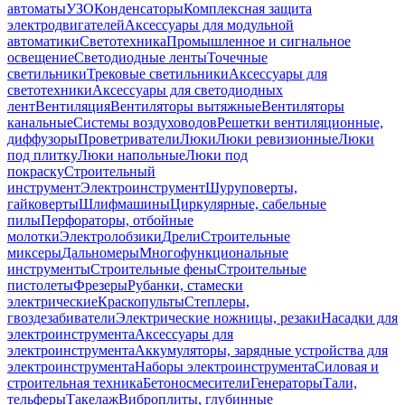
автоматы
УЗО
Конденсаторы
Комплексная защита
электродвигателей
Аксессуары для модульной
автоматики
Светотехника
Промышленное и сигнальное
освещение
Светодиодные ленты
Точечные
светильники
Трековые светильники
Аксессуары для
светотехники
Аксессуары для светодиодных
лент
Вентиляция
Вентиляторы вытяжные
Вентиляторы
канальные
Системы воздуховодов
Решетки вентиляционные,
диффузоры
Проветриватели
Люки
Люки ревизионные
Люки
под плитку
Люки напольные
Люки под
покраску
Строительный
инструмент
Электроинструмент
Шуруповерты,
гайковерты
Шлифмашины
Циркулярные, сабельные
пилы
Перфораторы, отбойные
молотки
Электролобзики
Дрели
Строительные
миксеры
Дальномеры
Многофункциональные
инструменты
Строительные фены
Строительные
пистолеты
Фрезеры
Рубанки, стамески
электрические
Краскопульты
Степлеры,
гвоздезабиватели
Электрические ножницы, резаки
Насадки для
электроинструмента
Аксессуары для
электроинструмента
Аккумуляторы, зарядные устройства для
электроинструмента
Наборы электроинструмента
Силовая и
строительная техника
Бетоносмесители
Генераторы
Тали,
тельферы
Такелаж
Виброплиты, глубинные