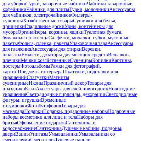
для уборки
Турки, заварочные чайники
Чайники заварочные,
кофейники
Чайники для плиты
Турки, молочники
Аксессуары
для чайников, электрочайников
Фильтры-
кувшины
Хозяйственные товары
Сушилки для белья,
прищепки
Гладильные доски
Урны, контейнеры для
мусора
Органайзеры, корзины, ящики
Туалетная бумага,
бумажные полотенца
Салфетки, мочалки, губки, мусорные
пакеты
Фольга, пленка, пакеты
Упаковочная тара
Аксессуары
для глажения
Аксессуары для стирки
Веревки,
шпагаты
Емкости, дозаторы для моющих средств
Вешалки-
плечики
Мешки хозяйственные
Сувениры
Копилки
Картины,
постеры
Фотоальбомы
Рамки для фотографий,
картин
Предметы интерьера
Шкатулки, подставки для
украшений
Статуэтки
Магниты
сувенирные
Иконы
Праздничный декор
Товары для
праздника
Елки
Аксессуары для елей новогодних
Новогодние
украшения
Светодиодные гирлянды, декорации
Светодиодные
фигуры, игрушки
Временные
татуировки
Фотобутафория
Товары для
маскарада
Подарки
Подарки, подарочные наборы
Подарочные
наборы косметики для лица и тела
Наборы для
бритья
Оформление подарков
Сантехника и
водоснабжение
Сантехника
Душевые кабины, поддоны,
двери
Ванны
Унитазы
Умывальники
Умывальники со
смесителями
Смесители
Душевые панели,