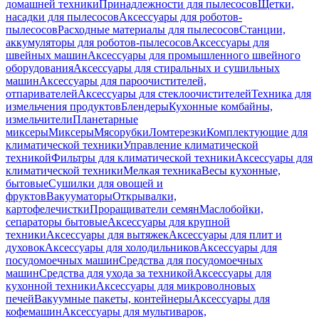
домашней техники
Принадлежности для пылесосов
Щетки,
насадки для пылесосов
Аксессуары для роботов-
пылесосов
Расходные материалы для пылесосов
Станции,
аккумуляторы для роботов-пылесосов
Аксессуары для
швейных машин
Аксессуары для промышленного швейного
оборудования
Аксессуары для стиральных и сушильных
машин
Аксессуары для пароочистителей,
отпаривателей
Аксессуары для стеклоочистителей
Техника для
измельчения продуктов
Блендеры
Кухонные комбайны,
измельчители
Планетарные
миксеры
Миксеры
Мясорубки
Ломтерезки
Комплектующие для
климатической техники
Управление климатической
техникой
Фильтры для климатической техники
Аксессуары для
климатической техники
Мелкая техника
Весы кухонные,
бытовые
Сушилки для овощей и
фруктов
Вакууматоры
Открывалки,
картофелечистки
Проращиватели семян
Маслобойки,
сепараторы бытовые
Аксессуары для крупной
техники
Аксессуары для вытяжек
Аксессуары для плит и
духовок
Аксессуары для холодильников
Аксессуары для
посудомоечных машин
Средства для посудомоечных
машин
Средства для ухода за техникой
Аксессуары для
кухонной техники
Аксессуары для микроволновых
печей
Вакуумные пакеты, контейнеры
Аксессуары для
кофемашин
Аксессуары для мультиварок,