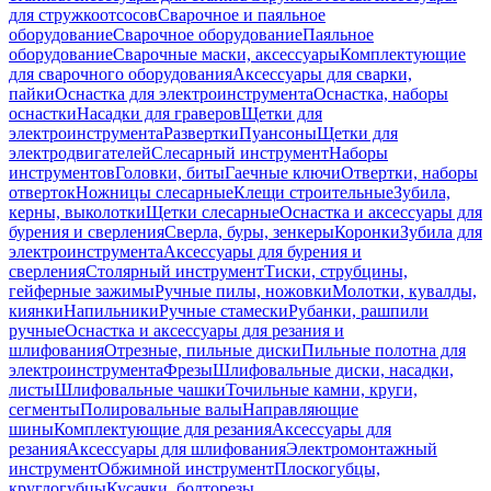
для стружкоотсосов
Сварочное и паяльное
оборудование
Сварочное оборудование
Паяльное
оборудование
Сварочные маски, аксессуары
Комплектующие
для сварочного оборудования
Аксессуары для сварки,
пайки
Оснастка для электроинструмента
Оснастка, наборы
оснастки
Насадки для граверов
Щетки для
электроинструмента
Развертки
Пуансоны
Щетки для
электродвигателей
Слесарный инструмент
Наборы
инструментов
Головки, биты
Гаечные ключи
Отвертки, наборы
отверток
Ножницы слесарные
Клещи строительные
Зубила,
керны, выколотки
Щетки слесарные
Оснастка и аксессуары для
бурения и сверления
Сверла, буры, зенкеры
Коронки
Зубила для
электроинструмента
Аксессуары для бурения и
сверления
Столярный инструмент
Тиски, струбцины,
гейферные зажимы
Ручные пилы, ножовки
Молотки, кувалды,
киянки
Напильники
Ручные стамески
Рубанки, рашпили
ручные
Оснастка и аксессуары для резания и
шлифования
Отрезные, пильные диски
Пильные полотна для
электроинструмента
Фрезы
Шлифовальные диски, насадки,
листы
Шлифовальные чашки
Точильные камни, круги,
сегменты
Полировальные валы
Направляющие
шины
Комплектующие для резания
Аксессуары для
резания
Аксессуары для шлифования
Электромонтажный
инструмент
Обжимной инструмент
Плоскогубцы,
круглогубцы
Кусачки, болторезы,