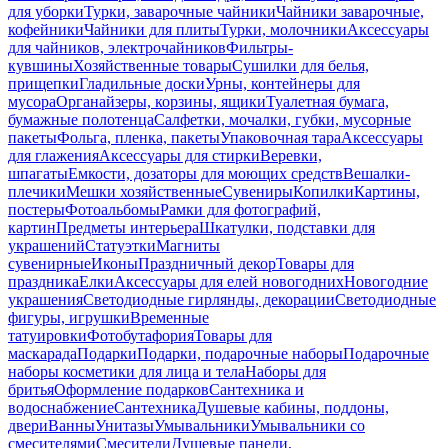
для уборки
Турки, заварочные чайники
Чайники заварочные,
кофейники
Чайники для плиты
Турки, молочники
Аксессуары
для чайников, электрочайников
Фильтры-
кувшины
Хозяйственные товары
Сушилки для белья,
прищепки
Гладильные доски
Урны, контейнеры для
мусора
Органайзеры, корзины, ящики
Туалетная бумага,
бумажные полотенца
Салфетки, мочалки, губки, мусорные
пакеты
Фольга, пленка, пакеты
Упаковочная тара
Аксессуары
для глажения
Аксессуары для стирки
Веревки,
шпагаты
Емкости, дозаторы для моющих средств
Вешалки-
плечики
Мешки хозяйственные
Сувениры
Копилки
Картины,
постеры
Фотоальбомы
Рамки для фотографий,
картин
Предметы интерьера
Шкатулки, подставки для
украшений
Статуэтки
Магниты
сувенирные
Иконы
Праздничный декор
Товары для
праздника
Елки
Аксессуары для елей новогодних
Новогодние
украшения
Светодиодные гирлянды, декорации
Светодиодные
фигуры, игрушки
Временные
татуировки
Фотобутафория
Товары для
маскарада
Подарки
Подарки, подарочные наборы
Подарочные
наборы косметики для лица и тела
Наборы для
бритья
Оформление подарков
Сантехника и
водоснабжение
Сантехника
Душевые кабины, поддоны,
двери
Ванны
Унитазы
Умывальники
Умывальники со
смесителями
Смесители
Душевые панели,