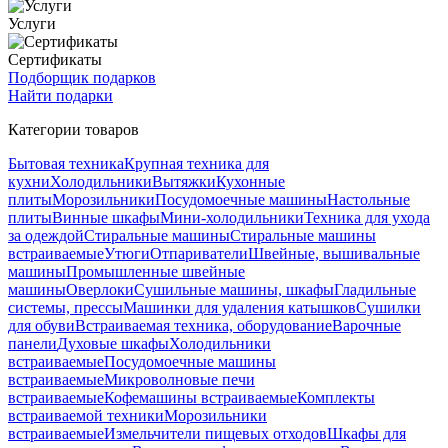
Услуги
Сертификаты
Подборщик подарков
Найти подарки
Категории товаров
Бытовая техника
Крупная техника для
кухни
Холодильники
Вытяжки
Кухонные
плиты
Морозильники
Посудомоечные машины
Настольные
плиты
Винные шкафы
Мини-холодильники
Техника для ухода
за одеждой
Стиральные машины
Стиральные машины
встраиваемые
Утюги
Отпариватели
Швейные, вышивальные
машины
Промышленные швейные
машины
Оверлоки
Сушильные машины, шкафы
Гладильные
системы, прессы
Машинки для удаления катышков
Сушилки
для обуви
Встраиваемая техника, оборудование
Варочные
панели
Духовые шкафы
Холодильники
встраиваемые
Посудомоечные машины
встраиваемые
Микроволновые печи
встраиваемые
Кофемашины встраиваемые
Комплекты
встраиваемой техники
Морозильники
встраиваемые
Измельчители пищевых отходов
Шкафы для