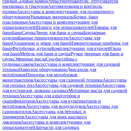
грядки
Садовые компостеры
Уничтожители, отпугиватели
насекомых и грызунов
Автоматизация и контроль
полива
Аксессуары и комплектующие для поливочного
оборудования
Укрывные материалы
Бочки, баки
пластиковые
Аксессуары и комплектующие для
опрыскивателей
Шланги для опрыскивателей
Товары для
бани
Бани
Сауны
Двери для бани и сауны
Бондарные
изделия
Банные принадлежности
Аксессуары для
бани
Оснащение и декор для бани
Измерительные приборы для
бани
Фитобочки, купели
Комплектующие для купелей
Окна
для бани
Мебель для бани и сауны
Ручки дверные для бани и
сауны
Эфирные масла
Спа-бассейны с
гидромассажем
Аксессуары и комплектующие для садовой
техники
Навесное оборудование
Двигатели для
мотоблоков
Прицепы для мотоблоков,
минитракторов
Аксессуары для газонной техники
Аксессуары
для цепных пил
Аксессуары для садовой техники
Аксессуары
для кусторезов, ножниц садовых
Моторные масла для садовой
техники
Аксессуары для аэратоторов и
скарификаторов
Аксессуары для культиваторов и
мотоблоков
Аксессуары для воздуходувок
Аксессуары для
газонокосилок
Аксессуары для бензокос и
триммеров
Аксессуары для моек высокого
давления
Аксессуары и комплектующие для
опрыскивателей
Запчасти для садовых