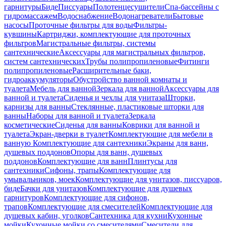
гарнитуры
Биде
Писсуары
Полотенцесушители
Спа-бассейны с
гидромассажем
Водоснабжение
Водонагреватели
Бытовые
насосы
Проточные фильтры для воды
Фильтры-
кувшины
Картриджи, комплектующие для проточных
фильтров
Магистральные фильтры, системы
сантехнические
Аксессуары для магистральных фильтров,
систем сантехнических
Трубы полипропиленовые
Фитинги
полипропиленовые
Расширительные баки,
гидроаккумуляторы
Обустройство ванной комнаты и
туалета
Мебель для ванной
Зеркала для ванной
Аксессуары для
ванной и туалета
Сиденья и чехлы для унитаза
Шторки,
карнизы для ванны
Стеклянные, пластиковые шторки для
ванны
Наборы для ванной и туалета
Зеркала
косметические
Сиденья для ванны
Коврики для ванной и
туалета
Экран-дверки в туалет
Комплектующие для мебели в
ванную
Комплектующие для сантехники
Экраны для ванн,
душевых поддонов
Опоры для ванн, душевых
поддонов
Комплектующие для ванн
Плинтусы для
сантехники
Сифоны, трапы
Комплектующие для
умывальников, моек
Комплектующие для унитазов, писсуаров,
биде
Бачки для унитазов
Комплектующие для душевых
гарнитуров
Комплектующие для сифонов,
трапов
Комплектующие для смесителей
Комплектующие для
душевых кабин, уголков
Сантехника для кухни
Кухонные
мойки
Кухонные мойки со смесителями
Смесители для