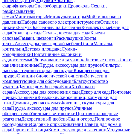
пылесосы, воздуходувки
Аэраторы,
скарификаторы
Снегоуборщики
Дровоколы
Сеялки,
разбрасыватели
семян
Минитракторы
Миникультиваторы
Мойки высокого
давления
Наборы садового электроинструмента
Отдых и
пикник
Батуты
Бассейны
Спа-бассейны
Комплекты мебели для
сада
Столы для сада
Стулья, кресла для сада
Качели
садовые
Гамаки, шезлонги
Раскладушки
Зонты,
тенты
Аксессуары для садовой мебели
Грили
Мангалы,
коптильни
Детская площадка
Сумки-
холодильники
Портативные колонки и
аудиосистемы
Оборудование для участка
Бытовые насосы
Люки
канализационные
Пруды, аксессуары для прудов
Фильтры,
насосы, стерилизаторы для прудов
Компрессоры для
прудов
Станции биологической очистки
Запчасти и
комплектующие для оборудования
Благоустройство
участка
Дачные дома
Беседки
Бани
Хозблоки и
сараи
Аксессуары для озеленения сада
Декор для сада
Почтовые
ящики, таблички
Козырьки
Скворечники, кормушки для
птиц
Домики для насекомых
Фонтаны, скульптуры для
сада
Пруды, аксессуары для прудов
Уличные
обогреватели
Уличные светильники
Противогололедные
реагенты
Декоративный щебень
Сад и огород
Поливочное
оборудование
Садовые опрыскиватели
Шланги для дома и
сада
Парники
Теплицы
Комплектующие для теплиц
Модульные