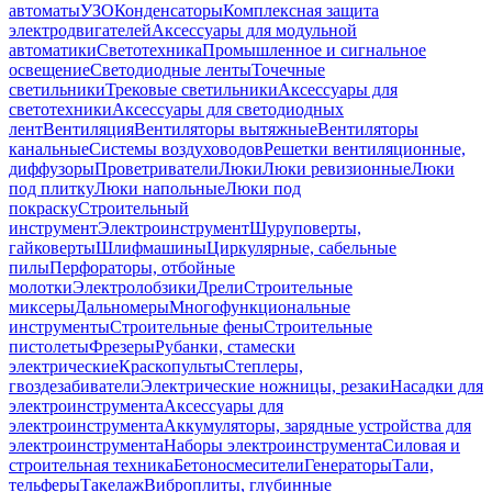
автоматы
УЗО
Конденсаторы
Комплексная защита
электродвигателей
Аксессуары для модульной
автоматики
Светотехника
Промышленное и сигнальное
освещение
Светодиодные ленты
Точечные
светильники
Трековые светильники
Аксессуары для
светотехники
Аксессуары для светодиодных
лент
Вентиляция
Вентиляторы вытяжные
Вентиляторы
канальные
Системы воздуховодов
Решетки вентиляционные,
диффузоры
Проветриватели
Люки
Люки ревизионные
Люки
под плитку
Люки напольные
Люки под
покраску
Строительный
инструмент
Электроинструмент
Шуруповерты,
гайковерты
Шлифмашины
Циркулярные, сабельные
пилы
Перфораторы, отбойные
молотки
Электролобзики
Дрели
Строительные
миксеры
Дальномеры
Многофункциональные
инструменты
Строительные фены
Строительные
пистолеты
Фрезеры
Рубанки, стамески
электрические
Краскопульты
Степлеры,
гвоздезабиватели
Электрические ножницы, резаки
Насадки для
электроинструмента
Аксессуары для
электроинструмента
Аккумуляторы, зарядные устройства для
электроинструмента
Наборы электроинструмента
Силовая и
строительная техника
Бетоносмесители
Генераторы
Тали,
тельферы
Такелаж
Виброплиты, глубинные