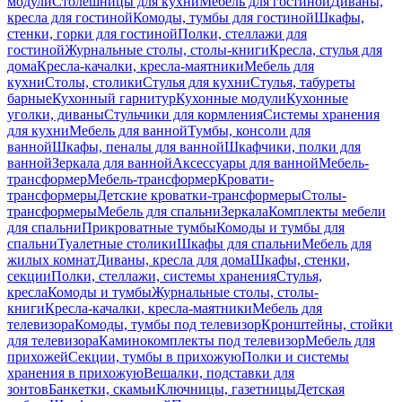
модули
Столешницы для кухни
Мебель для гостиной
Диваны,
кресла для гостиной
Комоды, тумбы для гостиной
Шкафы,
стенки, горки для гостиной
Полки, стеллажи для
гостиной
Журнальные столы, столы-книги
Кресла, стулья для
дома
Кресла-качалки, кресла-маятники
Мебель для
кухни
Столы, столики
Стулья для кухни
Стулья, табуреты
барные
Кухонный гарнитур
Кухонные модули
Кухонные
уголки, диваны
Стульчики для кормления
Системы хранения
для кухни
Мебель для ванной
Тумбы, консоли для
ванной
Шкафы, пеналы для ванной
Шкафчики, полки для
ванной
Зеркала для ванной
Аксессуары для ванной
Мебель-
трансформер
Мебель-трансформер
Кровати-
трансформеры
Детские кроватки-трансформеры
Столы-
трансформеры
Мебель для спальни
Зеркала
Комплекты мебели
для спальни
Прикроватные тумбы
Комоды и тумбы для
спальни
Туалетные столики
Шкафы для спальни
Мебель для
жилых комнат
Диваны, кресла для дома
Шкафы, стенки,
секции
Полки, стеллажи, системы хранения
Стулья,
кресла
Комоды и тумбы
Журнальные столы, столы-
книги
Кресла-качалки, кресла-маятники
Мебель для
телевизора
Комоды, тумбы под телевизор
Кронштейны, стойки
для телевизора
Каминокомплекты под телевизор
Мебель для
прихожей
Секции, тумбы в прихожую
Полки и системы
хранения в прихожую
Вешалки, подставки для
зонтов
Банкетки, скамьи
Ключницы, газетницы
Детская