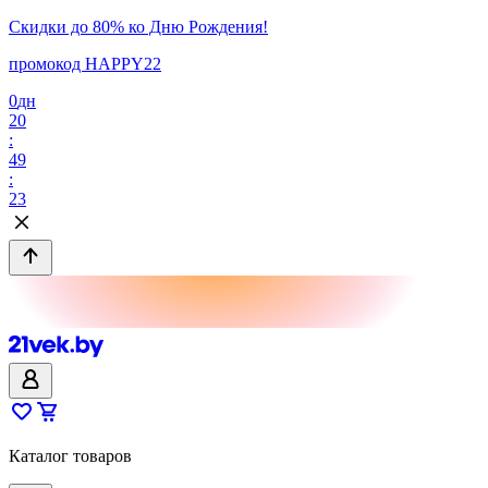
Скидки до 80% ко Дню Рождения!
промокод HAPPY22
0
дн
20
:
49
:
23
Каталог товаров