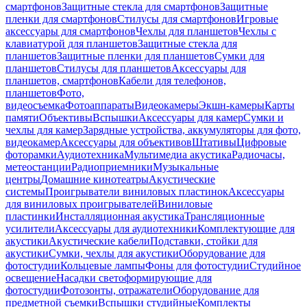
смартфонов
Защитные стекла для смартфонов
Защитные
пленки для смартфонов
Стилусы для смартфонов
Игровые
аксессуары для смартфонов
Чехлы для планшетов
Чехлы с
клавиатурой для планшетов
Защитные стекла для
планшетов
Защитные пленки для планшетов
Сумки для
планшетов
Стилусы для планшетов
Аксессуары для
планшетов, смартфонов
Кабели для телефонов,
планшетов
Фото,
видеосъемка
Фотоаппараты
Видеокамеры
Экшн-камеры
Карты
памяти
Объективы
Вспышки
Аксессуары для камер
Сумки и
чехлы для камер
Зарядные устройства, аккумуляторы для фото,
видеокамер
Аксессуары для объективов
Штативы
Цифровые
фоторамки
Аудиотехника
Мультимедиа акустика
Радиочасы,
метеостанции
Радиоприемники
Музыкальные
центры
Домашние кинотеатры
Акустические
системы
Проигрыватели виниловых пластинок
Аксессуары
для виниловых проигрывателей
Виниловые
пластинки
Инсталляционная акустика
Трансляционные
усилители
Аксессуары для аудиотехники
Комплектующие для
акустики
Акустические кабели
Подставки, стойки для
акустики
Сумки, чехлы для акустики
Оборудование для
фотостудии
Кольцевые лампы
Фоны для фотостудии
Студийное
освещение
Насадки светоформирующие для
фотостудии
Фотозонты, отражатели
Оборудование для
предметной съемки
Вспышки студийные
Комплекты