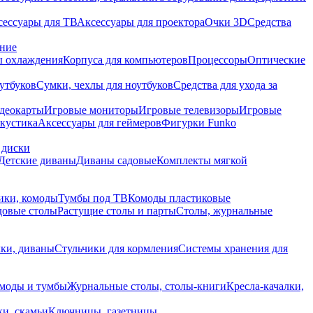
сессуары для ТВ
Аксессуары для проектора
Очки 3D
Средства
ание
 охлаждения
Корпуса для компьютеров
Процессоры
Оптические
утбуков
Сумки, чехлы для ноутбуков
Средства для ухода за
деокарты
Игровые мониторы
Игровые телевизоры
Игровые
акустика
Аксессуары для геймеров
Фигурки Funko
 диски
Детские диваны
Диваны садовые
Комплекты мягкой
ики, комоды
Тумбы под ТВ
Комоды пластиковые
довые столы
Растущие столы и парты
Столы, журнальные
ки, диваны
Стульчики для кормления
Системы хранения для
моды и тумбы
Журнальные столы, столы-книги
Кресла-качалки,
ки, скамьи
Ключницы, газетницы