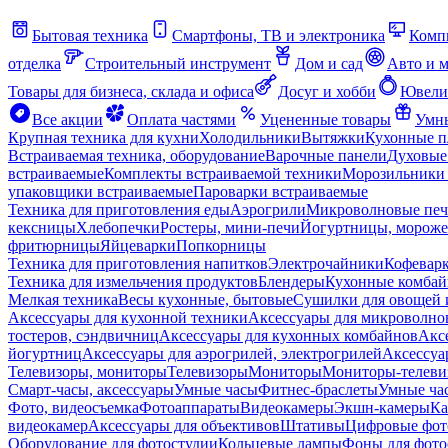
Бытовая техника
Смартфоны, ТВ и электроника
Комп
отделка
Строительный инструмент
Дом и сад
Авто и 
Товары для бизнеса, склада и офиса
Досуг и хобби
Ювели
Все акции
Оплата частями
Уцененные товары
Умны
Крупная техника для кухни
Холодильники
Вытяжки
Кухонные 
Встраиваемая техника, оборудование
Варочные панели
Духовые
встраиваемые
Комплекты встраиваемой техники
Морозильники 
упаковщики встраиваемые
Пароварки встраиваемые
Техника для приготовления еды
Аэрогрили
Микроволновые пе
кексницы
Хлебопечки
Ростеры, мини-печи
Йогуртницы, морож
фритюрницы
Яйцеварки
Попкорницы
Техника для приготовления напитков
Электрочайники
Кофевар
Техника для измельчения продуктов
Блендеры
Кухонные комбай
Мелкая техника
Весы кухонные, бытовые
Сушилки для овощей 
Аксессуары для кухонной техники
Аксессуары для микроволно
тостеров, сэндвичниц
Аксессуары для кухонных комбайнов
Акс
йогуртниц
Аксессуары для аэрогрилей, электрогрилей
Аксессуа
Телевизоры, мониторы
Телевизоры
Мониторы
Мониторы-телеви
Смарт-часы, аксессуары
Умные часы
Фитнес-браслеты
Умные ча
Фото, видеосъемка
Фотоаппараты
Видеокамеры
Экшн-камеры
Ка
видеокамер
Аксессуары для объективов
Штативы
Цифровые фот
Оборудование для фотостудии
Кольцевые лампы
Фоны для фото