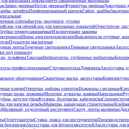
 для напольных покрытий
Реставрационные материалы
ые
Замки дверные
Петли дверные
Фурнитура дверная
Доводчики 
Скобы, штифты
Перфорированный крепеж
Гайки, шайбы
Заклепки
ерсальные
лочные плиты
Багеты, молдинги, уголки
на
Клеи для обоев
Клеи для напольных покрытий
Очистители, рас
Трубки термоусаживаемые
Изолирующие зажимы
лектрощита
Шины электротехнические
Выключатели путевые, ко
атели
Пускатели магнитные
одные ленты
Точечные светильники
Трековые светильники
Аксесс
и под покраску
ли, тельферы
Такелаж
Виброплиты, глубинные вибраторы
Бензор
сосы профессиональные
Стружкоотсосы
Домкраты
Аксессуары д
аяльное оборудование
Сварочные маски, аксессуары
Комплектующ
ечные ключи
Отвертки, наборы отверток
Ножницы слесарные
Кле
учные пилы, ножовки
Молотки, кувалды, киянки
Напильники
Ру
убцы, круглогубцы
Кусачки, болторезы, кабелерезы
Специнструм
ы для нарезки резьбы
Маркеры, карандаши строительные
Клейма
и
Малярный, отделочный инструмент
Скотч, ленты малярные
Дисп
иты
Огнетушители
Сумки, пояса для инструментов
Производствен
я бензорезов
Аксессуары для бетоносмесителей
Аксессуары для 