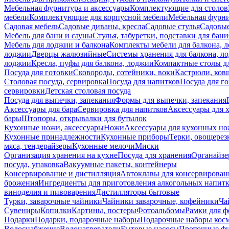
Мебельная фурнитура и аксессуары
Комплектующие для столов
мебели
Комплектующие для корпусной мебели
Мебельная фурн
Садовая мебель
Садовые диваны, кресла
Садовые стулья
Садовые
Мебель для бани и сауны
Стулья, табуретки, подставки для бани
Мебель для лоджии и балкона
Комплекты мебели для балкона, 
лоджии
Дверцы жалюзийные
Системы хранения для балкона, л
лоджии
Кресла, пуфы для балкона, лоджии
Компактные столы дл
Посуда для готовки
Сковороды, сотейники, воки
Кастрюли, ков
Столовая посуда, сервировка
Посуда для напитков
Посуда для г
сервировки
Детская столовая посуда
Посуда для выпечки, запекания
Формы для выпечки, запекания
Аксессуары для бара
Сервировка для напитков
Аксессуары для 
бары
Штопоры, открывалки для бутылок
Кухонные ножи, аксессуары
Ножи
Аксессуары для кухонных н
Кухонные принадлежности
Кухонные приборы
Терки, овощерез
мяса, тендерайзеры
Кухонные мелочи
Миски
Организация хранения на кухне
Посуда для хранения
Органайзе
посуда, упаковка
Вакуумные пакеты, контейнеры
Консервирование и дистилляция
Автоклавы для консервирован
брожения
Ингредиенты для приготовления алкогольных напит
виноделия и пивоварения
Дистилляторы бытовые
Турки, заварочные чайники
Чайники заварочные, кофейники
Ча
Сувениры
Копилки
Картины, постеры
Фотоальбомы
Рамки для ф
Подарки
Подарки, подарочные наборы
Подарочные наборы косм
Водоснабжение
Водонагреватели
Бытовые насосы
Проточные фи