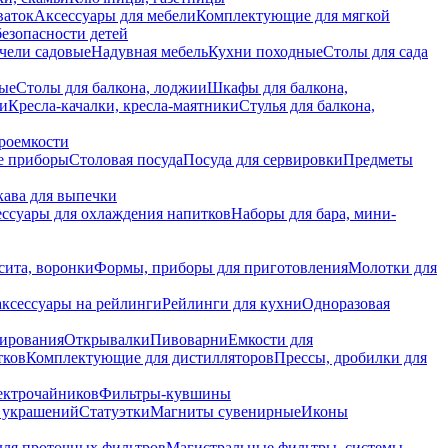
ваток
Аксессуары для мебели
Комплектующие для мягкой
безопасности детей
чели садовые
Надувная мебель
Кухни походные
Столы для сада
вые
Столы для балкона, лоджии
Шкафы для балкона,
ии
Кресла-качалки, кресла-маятники
Стулья для балкона,
роемкости
е приборы
Столовая посуда
Посуда для сервировки
Предметы
укава для выпечки
ссуары для охлаждения напитков
Наборы для бара, мини-
сита, воронки
Формы, приборы для приготовления
Молотки для
аксессуары на рейлинги
Рейлинги для кухни
Одноразовая
вирования
Открывалки
Пивоварни
Емкости для
тков
Комплектующие для дистилляторов
Прессы, дробилки для
лектрочайников
Фильтры-кувшины
я украшений
Статуэтки
Магниты сувенирные
Иконы
ля проточных фильтров
Магистральные фильтры, системы