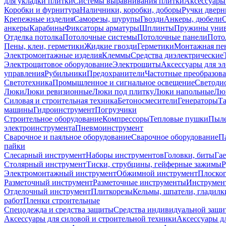
для укладки плитки
Системы выравнивания плитки
Аксессуары
Коробки и фурнитура
Наличники, коробки, доборы
Ручки дверн
Крепежные изделия
Саморезы, шурупы
Гвозди
Анкеры, дюбели
анкеры
Карабины
Фиксаторы арматуры
Шплинты
Пружины унив
Отделка потолка
Потолочные системы
Потолочные панели
Пото
Пены, клеи, герметики
Жидкие гвозди
Герметики
Монтажная пе
Электромонтажные изделия
Клеммы
Средства диэлектрические
Электрощитовое оборудование
Электрощиты
Аксессуары для э
управления
Рубильники
Предохранители
Частотные преобразов
Светотехника
Промышленное и сигнальное освещение
Светоди
Люки
Люки ревизионные
Люки под плитку
Люки напольные
Люк
Силовая и строительная техника
Бетоносмесители
Генераторы
Та
машины
Гидроинструмент
Погрузчики
Строительное оборудование
Компрессоры
Тепловые пушки
Пыле
электроинструмента
Пневмоинструмент
Сварочное и паяльное оборудование
Сварочное оборудование
П
пайки
Слесарный инструмент
Наборы инструментов
Головки, биты
Га
Столярный инструмент
Тиски, струбцины, гейферные зажимы
Р
Электромонтажный инструмент
Обжимной инструмент
Плоског
Разметочный инструмент
Разметочные инструменты
Инструмент
Отделочный инструмент
Плиткорезы
Кельмы, шпатели, гладилк
работ
Пленки строительные
Спецодежда и средства защиты
Средства индивидуальной защ
Аксессуары для силовой и строительной техники
Аксессуары дл