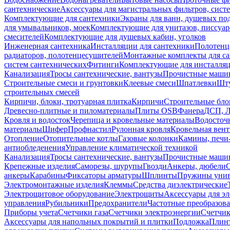
сантехнические
Аксессуары для магистральных фильтров, сист
Комплектующие для сантехники
Экраны для ванн, душевых по
для умывальников, моек
Комплектующие для унитазов, писсуар
смесителей
Комплектующие для душевых кабин, уголков
Инженерная сантехника
Инсталляции для сантехники
Полотенц
радиаторов, полотенцесушителей
Монтажные комплекты для с
систем сантехнических
Фитинги
Комплектующие для инсталля
Канализация
Тросы сантехнические, вантузы
Прочистные маши
Строительные смеси и грунтовки
Клеевые смеси
Шпатлевки
Шту
строительных смесей
Кирпичи, блоки, тротуарная плитка
Кирпичи
Строительные бло
Древесно-плитные и пиломатериалы
Плиты OSB
Фанера
ДСП, 
Кровля и водосток
Черепица и кровельные материалы
Водосточ
материалы
Шифер
Профнастил
Рулонная кровля
Кровельная вен
Отопление
Отопительные котлы
Газовые колонки
Камины, печи
антиобледенения
Управление климатической техникой
Канализация
Тросы сантехнические, вантузы
Прочистные маши
Крепежные изделия
Саморезы, шурупы
Гвозди
Анкеры, дюбели
анкеры
Карабины
Фиксаторы арматуры
Шплинты
Пружины унив
Электромонтажные изделия
Клеммы
Средства диэлектрические
Электрощитовое оборудование
Электрощиты
Аксессуары для э
управления
Рубильники
Предохранители
Частотные преобразов
Приборы учета
Счетчики газа
Счетчики электроэнергии
Счетчи
Аксессуары для напольных покрытий и плитки
Подложка
Плинт