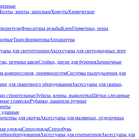
дверные
Болты, винты, шпильки
Хомуты
Химические
творители
Фиксаторы резьбы
Клеи
Герметики, пены
нцевые
Трансформаторы
Аппаратура
уары для светотехники
Аксессуары для светодиодных лент
езы, резчики швов
Стойки, дрели для бурения
Затирочные
ля компрессоров, пневмосистем
Системы пылеудаления для
ие для сварочного оборудования
Аксессуары для сварки,
щи строительные
Зубила, керны, выколотки
Щетки слесарные
чные стамески
Рубанки, рашпили ручные
енты
 ударные
енсеры для скотча
Аксессуары для малярных, отделочных
ная одежда
Спецодежда
Спецобувь
виброоборудования
Аксессуары для генераторов
Аксессуары для