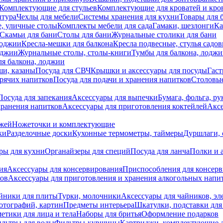
Комплектующие для стульев
Комплектующие для кроватей и кро
итура
Чехлы для мебели
Системы хранения для кухни
Товары для 
, уличные столы
Комплекты мебели для сада
Гамаки, шезлонги
Ка
Скамьи для бани
Столы для бани
Журнальные столики для бани
лоджии
Кресла-мешки для балкона
Кресла подвесные, стулья садо
оджии
Журнальные столы, столы-книги
Тумбы для балкона, лодж
я балкона, лоджии
ши, казаны
Посуда для СВЧ
Крышки и аксессуары для посуды
Гаст
орячих напитков
Посуда для подачи и хранения напитков
Столовы
Посуда для запекания
Аксессуары для выпечки
Бумага, фольга, р
хранения напитков
Аксессуары для приготовления коктейлей
Аксе
ожей
Ножеточки и комплектующие
ки
Разделочные доски
Кухонные термометры, таймеры
Дуршлаги, 
ры для кухни
Органайзеры для специй
Посуда для ланча
Полки и 
ия
Аксессуары для консервирования
Приспособления для консер
ков
Аксессуары для приготовления и хранения алкогольных напи
йники для плиты
Турки, молочники
Аксессуары для чайников, э
отографий, картин
Предметы интерьера
Шкатулки, подставки дл
етики для лица и тела
Наборы для бритья
Оформление подарков
льтры для воды
Фильтры-кувшины
Картриджи, комплектующие д