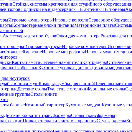
студии
Стойки, системы крепления для студийного оборудования
елевизоров
Подписки на видеосервисы
ТВ-антенны
ТВ-тюнеры
Ак
теры
Игровые компьютеры
Игровые консоли
Серверное оборудов
карты
Компьютерные блоки питания
Материнские платы
Системы
накопителей
ов
Аксессуары для ноутбуков
Очки для компьютера
Рюкзаки для но
контроллеры
Игровые ноутбуки
Игровые компьютеры
Игровые ви
ие
Столы геймерские
Игровые микрофоны
Игровая мультимедиа 
ониторов
диски
Карты памяти
Сетевые накопители
Картридеры
Оптические
иваны П-образные
Кухонные уголки, диваны
Диваны модульные
 для ноутбуков
тумбы в прихожую
Комоды, тумбы для ванной
Пеленальные стол
ьютерные
Детские столы
Туалетные столики
Журнальные столы
Са
денные группы
Столы-книги
ухни
уреты барные
Кухонный гарнитур
Кухонные модули
Кухонные угол
ры
Детские кроватки-трансформеры
Столы-трансформеры
ки, секции
Полки, стеллажи, системы хранения
Стулья, кресла
Ко
емы хранения в прихожую
Вешалки, подставки для зонтов
Банкет