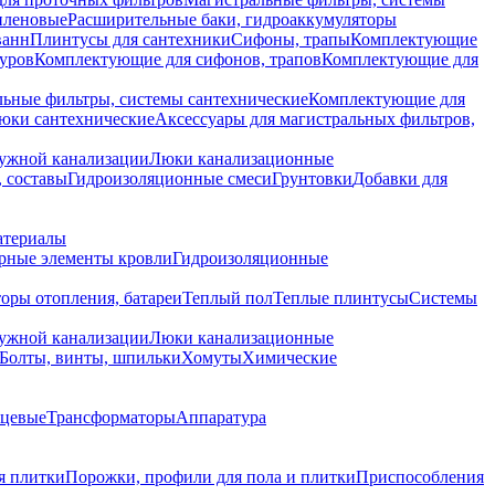
иленовые
Расширительные баки, гидроаккумуляторы
ванн
Плинтусы для сантехники
Сифоны, трапы
Комплектующие
уров
Комплектующие для сифонов, трапов
Комплектующие для
ьные фильтры, системы сантехнические
Комплектующие для
юки сантехнические
Аксессуары для магистральных фильтров,
ружной канализации
Люки канализационные
 составы
Гидроизоляционные смеси
Грунтовки
Добавки для
атериалы
рные элементы кровли
Гидроизоляционные
оры отопления, батареи
Теплый пол
Теплые плинтусы
Системы
ружной канализации
Люки канализационные
Болты, винты, шпильки
Хомуты
Химические
нцевые
Трансформаторы
Аппаратура
я плитки
Порожки, профили для пола и плитки
Приспособления