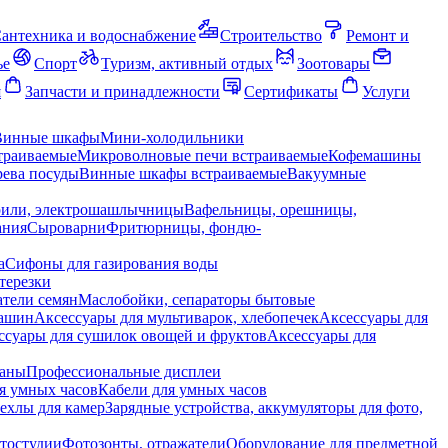
антехника и водоснабжение
Строительство
Ремонт и
ье
Спорт
Туризм, активный отдых
Зоотовары
я
Запчасти и принадлежности
Сертификаты
Услуги
Винные шкафы
Мини-холодильники
траиваемые
Микроволновые печи встраиваемые
Кофемашины
ева посуды
Винные шкафы встраиваемые
Вакуумные
рили, электрошашлычницы
Вафельницы, орешницы,
ания
Сыроварни
Фритюрницы, фондю-
а
Сифоны для газирования воды
терезки
тели семян
Маслобойки, сепараторы бытовые
машин
Аксессуары для мультиварок, хлебопечек
Аксессуары для
ссуары для сушилок овощей и фруктов
Аксессуары для
раны
Профессиональные дисплеи
я умных часов
Кабели для умных часов
ехлы для камер
Зарядные устройства, аккумуляторы для фото,
тостудии
Фотозонты, отражатели
Оборудование для предметной