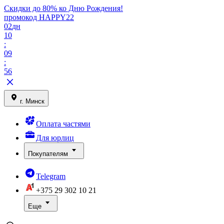
Скидки до 80% ко Дню Рождения!
промокод HAPPY22
02
дн
10
:
09
:
56
г. Минск
Оплата частями
Для юрлиц
Покупателям
Telegram
+375 29
302 10 21
Еще