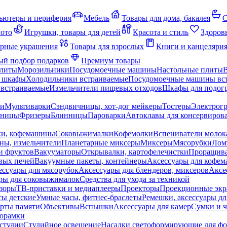
ьютеры и периферия
Мебель
Товары для дома, бакалея
С
мото
Игрушки, товары для детей
Красота и стиль
Здоров
рные украшения
Товары для взрослых
Книги и канцеляри
й подбор подарков
Премиум товары
плиты
Морозильники
Посудомоечные машины
Настольные плиты
 шкафы
Холодильники встраиваемые
Посудомоечные машины вс
встраиваемые
Измельчители пищевых отходов
Шкафы для подогр
чи
Мультиварки
Сэндвичницы, хот-дог мейкеры
Тостеры
Электрог
еницы
Фризеры
Блинницы
Пароварки
Автоклавы для консервиров
ки, кофемашины
Соковыжималки
Кофемолки
Вспениватели молок
ны, измельчители
Планетарные миксеры
Миксеры
Мясорубки
Лом
и фруктов
Вакууматоры
Открывалки, картофелечистки
Проращива
вых печей
Вакуумные пакеты, контейнеры
Аксессуары для кофе
ессуары для мясорубок
Аксессуары для блендеров, миксеров
Аксе
ры для соковыжималок
Средства для ухода за техникой
зоры
ТВ-приставки и медиаплееры
Проекторы
Проекционные эк
сы детские
Умные часы, фитнес-браслеты
Ремешки, аксессуары дл
рты памяти
Объективы
Вспышки
Аксессуары для камер
Сумки и ч
орамки
студии
Студийное освещение
Насадки светоформирующие для фо