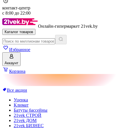
контакт-центр
с
8:00
до
22:00
Онлайн-гипермаркет 21vek.by
Каталог товаров
Избранное
Аккаунт
Корзина
Все акции
Уценка
Климат
Батуты бассейны
21vek СТРОЙ
21vek ДОМ
21vek БИЗНЕС