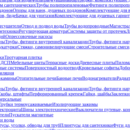
ем сантехнических
Трубы полипропиленовые
Фитинги полипроп
ддонов
Опоры для ванн, душевых поддонов
Комплектующие для 
ов, биде
Бачки для унитазов
Комплектующие для душевых гарнит
есушители
Отвод и подвод воды
Трубы водопроводные
Магистрал
антехники
Регулирующая арматура
Системы защиты от протечек
Л
ций
Опрессовочные насосы
ны
Трубы, фитинги внутренней канализации
Трубы, фитинги на
катурки
Стяжки, самонивелирующие смеси
Строительные смеси,
ки
Тротуарная плитка
ЛДСП
Мебельные щиты
Террасные доски
Древесные плиты
Пилом
ные системы
Поверхностный водоотвод
Кровельные софиты
Добо
тиляция
-камины
Отопительные печи
Банные печи
Водонагреватели
Радиат
ны
Трубы, фитинги внутренней канализации
Трубы, фитинги на
Скобы, штифты
Перфорированный крепеж
Гайки, шайбы
Заклепки
ерсальные
Трубки термоусаживаемые
Изолирующие зажимы
лектрощита
Шины электротехнические
Выключатели путевые, ко
атели
Пускатели магнитные
ки воды
усы, уголки, обводы для труб
Плинтусы для сантехники
Фуги дл