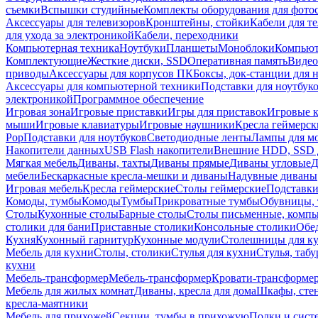
съемки
Вспышки студийные
Комплекты оборудования для фото
Аксессуары для телевизоров
Кронштейны, стойки
Кабели для т
для ухода за электроникой
Кабели, переходники
Компьютерная техника
Ноутбуки
Планшеты
Моноблоки
Компью
Комплектующие
Жесткие диски, SSD
Оперативная память
Видео
приводы
Аксессуары для корпусов ПК
Боксы, док-станции для 
Аксессуары для компьютерной техники
Подставки для ноутбук
электроникой
Программное обеспечение
Игровая зона
Игровые приставки
Игры для приставок
Игровые 
мыши
Игровые клавиатуры
Игровые наушники
Кресла геймерск
Pop
Подставки для ноутбуков
Светодиодные ленты
Лампы для м
Накопители данных
USB Flash накопители
Внешние HDD, SSD 
Мягкая мебель
Диваны, тахты
Диваны прямые
Диваны угловые
Д
мебели
Бескаркасные кресла-мешки и диваны
Надувные диваны
Игровая мебель
Кресла геймерские
Столы геймерские
Подставки
Комоды, тумбы
Комоды
Тумбы
Прикроватные тумбы
Обувницы, 
Столы
Кухонные столы
Барные столы
Столы письменные, комп
столики для бани
Приставные столики
Консольные столики
Обе
Кухня
Кухонный гарнитур
Кухонные модули
Столешницы для к
Мебель для кухни
Столы, столики
Стулья для кухни
Стулья, таб
кухни
Мебель-трансформер
Мебель-трансформер
Кровати-трансформе
Мебель для жилых комнат
Диваны, кресла для дома
Шкафы, стен
кресла-маятники
Мебель для прихожей
Секции, тумбы в прихожую
Полки и сист