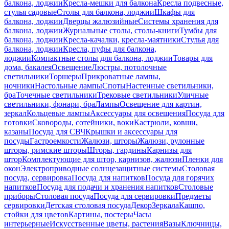
балкона, лоджии
Кресла-мешки для балкона
Кресла подвесные,
стулья садовые
Столы для балкона, лоджии
Шкафы для
балкона, лоджии
Дверцы жалюзийные
Системы хранения для
балкона, лоджии
Журнальные столы, столы-книги
Тумбы для
балкона, лоджии
Кресла-качалки, кресла-маятники
Стулья для
балкона, лоджии
Кресла, пуфы для балкона,
лоджии
Компактные столы для балкона, лоджии
Товары для
дома, бакалея
Освещение
Люстры, потолочные
светильники
Торшеры
Прикроватные лампы,
ночники
Настольные лампы
Споты
Настенные светильники,
бра
Точечные светильники
Трековые светильники
Уличные
светильники, фонари, бра
Лампы
Освещение для картин,
зеркал
Кольцевые лампы
Аксессуары для освещения
Посуда для
готовки
Сковороды, сотейники, воки
Кастрюли, ковши,
казаны
Посуда для СВЧ
Крышки и аксессуары для
посуды
Гастроемкости
Жалюзи, шторы
Жалюзи, рулонные
шторы, римские шторы
Шторы, гардины
Карнизы для
штор
Комплектующие для штор, карнизов, жалюзи
Пленки для
окон
Электроприводные солнцезащитные системы
Столовая
посуда, сервировка
Посуда для напитков
Посуда для горячих
напитков
Посуда для подачи и хранения напитков
Столовые
приборы
Столовая посуда
Посуда для сервировки
Предметы
сервировки
Детская столовая посуда
Декор
Зеркала
Кашпо,
стойки для цветов
Картины, постеры
Часы
интерьерные
Искусственные цветы, растения
Вазы
Ключницы,