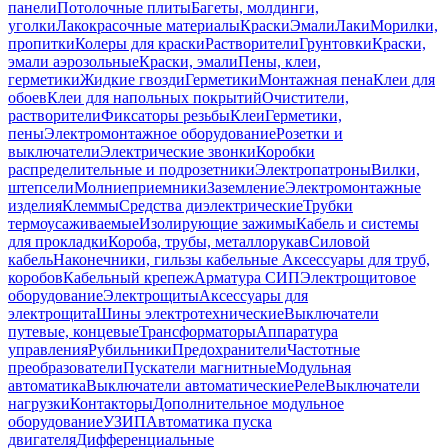
панели
Потолочные плиты
Багеты, молдинги,
уголки
Лакокрасочные материалы
Краски
Эмали
Лаки
Морилки,
пропитки
Колеры для краски
Растворители
Грунтовки
Краски,
эмали аэрозольные
Краски, эмали
Пены, клеи,
герметики
Жидкие гвозди
Герметики
Монтажная пена
Клеи для
обоев
Клеи для напольных покрытий
Очистители,
растворители
Фиксаторы резьбы
Клеи
Герметики,
пены
Электромонтажное оборудование
Розетки и
выключатели
Электрические звонки
Коробки
распределительные и подрозетники
Электропатроны
Вилки,
штепсели
Молниеприемники
Заземление
Электромонтажные
изделия
Клеммы
Средства диэлектрические
Трубки
термоусаживаемые
Изолирующие зажимы
Кабель и системы
для прокладки
Короба, трубы, металлорукав
Силовой
кабель
Наконечники, гильзы кабельные
Аксессуары для труб,
коробов
Кабельный крепеж
Арматура СИП
Электрощитовое
оборудование
Электрощиты
Аксессуары для
электрощита
Шины электротехнические
Выключатели
путевые, концевые
Трансформаторы
Аппаратура
управления
Рубильники
Предохранители
Частотные
преобразователи
Пускатели магнитные
Модульная
автоматика
Выключатели автоматические
Реле
Выключатели
нагрузки
Контакторы
Дополнительное модульное
оборудование
УЗИП
Автоматика пуска
двигателя
Дифференциальные