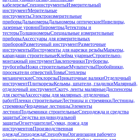
кабелерезы
Специнструменты
Измерительный
инструмент
Мерительные
инструменты
Электроизмерительные
приборы
Дальномеры
Дальномеры оптические
Нивелиры,
лазерные уровни
Пирометры
Детекторы и
тестеры
Толщиномеры
Специальные измерительные
приборы
Аксессуары для измерительных
приборов
Разметочный инструмент
Разметочные
инструменты
Инструменты для нарезки резьбы
Маркеры,
карандаши строительные
Клейма ударные
Строительно-
монтажный инструмент
Заклепочники
Труборезы,
трубогибы
Ножи строительные
Мультитулы
Пробойники,
просекатели отверстий
Ломы
Степлеры
механические
Стеклорезы
Прикаточные валики
Отделочный
инструмент
Плиткорезы
Кельмы, шпатели, гладилки
Малярный,
отделочный инструмент
Скотч, ленты малярные
Диспенсеры
для скотча
Аксессуары для малярных, отделочных
работ
Пленки строительные
Лестницы и стремянки
Лестницы,
стремянки
Чердачные лестницы
Элементы
лестниц
Подъемники строительные
Спецодежда и средства
защиты
Средства индивидуальной
защиты
Огнетушители
Сумки, пояса для
инструментов
Производственная
одежда
Спецодежда
Спецобувь
Организация рабочего
пространства
Фонари, прожекторы
Кейсы, ящики для