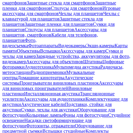
смартфонов
Защитные стекла для смартфонов
Защитные
пленки для смартфонов
Стилусы для смартфонов
Игровые
аксессуары для смартфонов
Чехлы для планшетов
Чехлы с
клавиатурой для планшетов
Защитные стекла для
планшетов
Защитные пленки для планшетов
Сумки для
планшетов
Стилусы для планшетов
Аксессуары для
планшетов, смартфонов
Кабели для телефонов,
планшетов
Фото,
видеосъемка
Фотоаппараты
Видеокамеры
Экшн-камеры
Карты
памяти
Объективы
Вспышки
Аксессуары для камер
Сумки и
чехлы для камер
Зарядные устройства, аккумуляторы для фото,
видеокамер
Аксессуары для объективов
Штативы
Цифровые
фоторамки
Аудиотехника
Мультимедиа акустика
Радиочасы,
метеостанции
Радиоприемники
Музыкальные
центры
Домашние кинотеатры
Акустические
системы
Проигрыватели виниловых пластинок
Аксессуары
для виниловых проигрывателей
Виниловые
пластинки
Инсталляционная акустика
Трансляционные
усилители
Аксессуары для аудиотехники
Комплектующие для
акустики
Акустические кабели
Подставки, стойки для
акустики
Сумки, чехлы для акустики
Оборудование для
фотостудии
Кольцевые лампы
Фоны для фотостудии
Студийное
освещение
Насадки светоформирующие для
фотостудии
Фотозонты, отражатели
Оборудование для
предметной съемки
Вспышки студийные
Комплекты