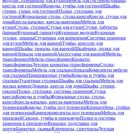
модули
Столешницы для кухни
Мебель для гостиной
Диваны,
кресла для гостиной
Комоды, тумбы для гостиной
Шкафы,
стенки, горки для гостиной
Полки, стеллажи для
гостиной
Журнальные столы, столы-книги
Кресла, стулья для
дома
Кресла-качалки, кресла-маятники
Мебель для
кухни
Столы, столики
Стулья для кухни
Стулья, табуреты
барные
Кухонный гарнитур
Кухонные модули
Кухонные
уголки, диваны
Стульчики для кормления
Системы хранения
для кухни
Мебель для ванной
Тумбы, консоли для
ванной
Шкафы, пеналы для ванной
Шкафчики, полки для
ванной
Зеркала для ванной
Аксессуары для ванной
Мебель-
трансформер
Мебель-трансформер
Кровати-
трансформеры
Детские кроватки-трансформеры
Столы-
трансформеры
Мебель для спальни
Зеркала
Комплекты мебели
для спальни
Прикроватные тумбы
Комоды и тумбы для
спальни
Туалетные столики
Шкафы для спальни
Мебель для
жилых комнат
Диваны, кресла для дома
Шкафы, стенки,
секции
Полки, стеллажи, системы хранения
Стулья,
кресла
Комоды и тумбы
Журнальные столы, столы-
книги
Кресла-качалки, кресла-маятники
Мебель для
телевизора
Комоды, тумбы под телевизор
Кронштейны, стойки
для телевизора
Каминокомплекты под телевизор
Мебель для
прихожей
Секции, тумбы в прихожую
Полки и системы
хранения в прихожую
Вешалки, подставки для
зонтов
Банкетки, скамьи
Ключницы, газетницы
Детская