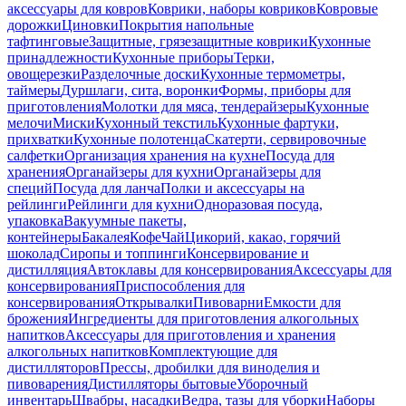
аксессуары для ковров
Коврики, наборы ковриков
Ковровые
дорожки
Циновки
Покрытия напольные
тафтинговые
Защитные, грязезащитные коврики
Кухонные
принадлежности
Кухонные приборы
Терки,
овощерезки
Разделочные доски
Кухонные термометры,
таймеры
Дуршлаги, сита, воронки
Формы, приборы для
приготовления
Молотки для мяса, тендерайзеры
Кухонные
мелочи
Миски
Кухонный текстиль
Кухонные фартуки,
прихватки
Кухонные полотенца
Скатерти, сервировочные
салфетки
Организация хранения на кухне
Посуда для
хранения
Органайзеры для кухни
Органайзеры для
специй
Посуда для ланча
Полки и аксессуары на
рейлинги
Рейлинги для кухни
Одноразовая посуда,
упаковка
Вакуумные пакеты,
контейнеры
Бакалея
Кофе
Чай
Цикорий, какао, горячий
шоколад
Сиропы и топпинги
Консервирование и
дистилляция
Автоклавы для консервирования
Аксессуары для
консервирования
Приспособления для
консервирования
Открывалки
Пивоварни
Емкости для
брожения
Ингредиенты для приготовления алкогольных
напитков
Аксессуары для приготовления и хранения
алкогольных напитков
Комплектующие для
дистилляторов
Прессы, дробилки для виноделия и
пивоварения
Дистилляторы бытовые
Уборочный
инвентарь
Швабры, насадки
Ведра, тазы для уборки
Наборы