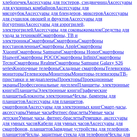
хлебопечек
Аксессуары для тостеров, сэндвичниц
Аксессуары
для кухонных комбайнов
Аксессуары для
мясорубок
Аксессуары для блендеров, миксеров
Аксессуары
для сушилок овощей и фруктов
Аксессуары для
йогуртниц
Аксессуары для аэрогрилей,
электрогрилей
Аксессуары для соковыжималок
Средства для
ухода за техникой
Смартфоны, ТВ и
электроника
Смартфоны
Смартфоны
Смартфоны
восстановленные
Смартфоны Apple
Смартфоны
Xiaomi
Смартфоны Samsung
Смартфоны Honor
Смартфоны
Huawei
Смартфоны POCO
Смартфоны Infinix
Смартфоны
Tecno
Смартфоны Realme
Смартфоны Samsung Galaxy S26
series
Кнопочные телефоны
Складные смартфоны
Телевизоры,
мониторы
Телевизоры
Мониторы
Мониторы-телевизоры
ТВ-
приставки и медиаплееры
Проекторы
Проекционные
экраны
Профессиональные дисплеи
Планшеты, электронные
книги
Планшеты
Электронные книги
Графические
планшеты
Блокноты электронные
Чехлы, бамперы для
планшетов
Аксессуары для планшетов,
смартфонов
Аксессуары для электронных книг
Смарт-часы,
аксессуары
Умные часы
Фитнес-браслеты
Умные часы
детские
Умные часы, фитнес-браслеты
Ремешки, аксессуары
для умных часов
Кабели для умных часов
Аксессуары для
смартфонов, планшетов
Зарядные устройства для телефонов,
планшетов
Чехлы, защитные стекла для телефонов
Чехлы для