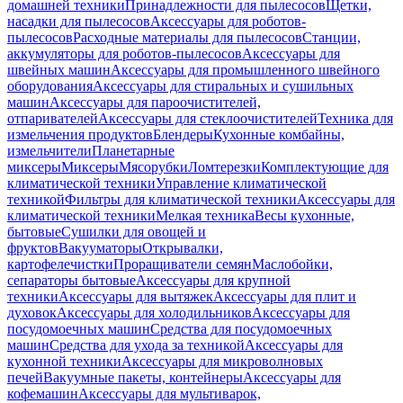
домашней техники
Принадлежности для пылесосов
Щетки,
насадки для пылесосов
Аксессуары для роботов-
пылесосов
Расходные материалы для пылесосов
Станции,
аккумуляторы для роботов-пылесосов
Аксессуары для
швейных машин
Аксессуары для промышленного швейного
оборудования
Аксессуары для стиральных и сушильных
машин
Аксессуары для пароочистителей,
отпаривателей
Аксессуары для стеклоочистителей
Техника для
измельчения продуктов
Блендеры
Кухонные комбайны,
измельчители
Планетарные
миксеры
Миксеры
Мясорубки
Ломтерезки
Комплектующие для
климатической техники
Управление климатической
техникой
Фильтры для климатической техники
Аксессуары для
климатической техники
Мелкая техника
Весы кухонные,
бытовые
Сушилки для овощей и
фруктов
Вакууматоры
Открывалки,
картофелечистки
Проращиватели семян
Маслобойки,
сепараторы бытовые
Аксессуары для крупной
техники
Аксессуары для вытяжек
Аксессуары для плит и
духовок
Аксессуары для холодильников
Аксессуары для
посудомоечных машин
Средства для посудомоечных
машин
Средства для ухода за техникой
Аксессуары для
кухонной техники
Аксессуары для микроволновых
печей
Вакуумные пакеты, контейнеры
Аксессуары для
кофемашин
Аксессуары для мультиварок,