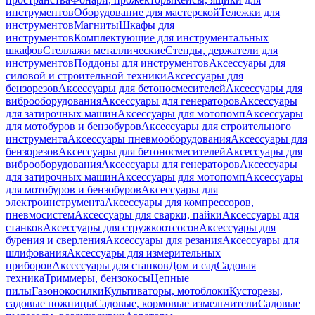
инструментов
Оборудование для мастерской
Тележки для
инструментов
Магниты
Шкафы для
инструментов
Комплектующие для инструментальных
шкафов
Стеллажи металлические
Стенды, держатели для
инструментов
Поддоны для инструментов
Аксессуары для
силовой и строительной техники
Аксессуары для
бензорезов
Аксессуары для бетоносмесителей
Аксессуары для
виброоборудования
Аксессуары для генераторов
Аксессуары
для затирочных машин
Аксессуары для мотопомп
Аксессуары
для мотобуров и бензобуров
Аксессуары для строительного
инструмента
Аксессуары пневмооборудования
Аксессуары для
бензорезов
Аксессуары для бетоносмесителей
Аксессуары для
виброоборудования
Аксессуары для генераторов
Аксессуары
для затирочных машин
Аксессуары для мотопомп
Аксессуары
для мотобуров и бензобуров
Аксессуары для
электроинструмента
Аксессуары для компрессоров,
пневмосистем
Аксессуары для сварки, пайки
Аксессуары для
станков
Аксессуары для стружкоотсосов
Аксессуары для
бурения и сверления
Аксессуары для резания
Аксессуары для
шлифования
Аксессуары для измерительных
приборов
Аксессуары для станков
Дом и сад
Садовая
техника
Триммеры, бензокосы
Цепные
пилы
Газонокосилки
Культиваторы, мотоблоки
Кусторезы,
садовые ножницы
Садовые, кормовые измельчители
Садовые