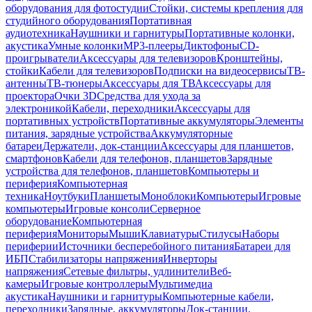
оборудования для фотостудии
Стойки, системы крепления для
студийного оборудования
Портативная
аудиотехника
Наушники и гарнитуры
Портативные колонки,
акустика
Умные колонки
MP3-плееры
Диктофоны
CD-
проигрыватели
Аксессуары для телевизоров
Кронштейны,
стойки
Кабели для телевизоров
Подписки на видеосервисы
ТВ-
антенны
ТВ-тюнеры
Аксессуары для ТВ
Аксессуары для
проектора
Очки 3D
Средства для ухода за
электроникой
Кабели, переходники
Аксессуары для
портативных устройств
Портативные аккумуляторы
Элементы
питания, зарядные устройства
Аккумуляторные
батареи
Держатели, док-станции
Аксессуары для планшетов,
смартфонов
Кабели для телефонов, планшетов
Зарядные
устройства для телефонов, планшетов
Компьютеры и
периферия
Компьютерная
техника
Ноутбуки
Планшеты
Моноблоки
Компьютеры
Игровые
компьютеры
Игровые консоли
Серверное
оборудование
Компьютерная
периферия
Мониторы
Мыши
Клавиатуры
Стилусы
Наборы
периферии
Источники бесперебойного питания
Батареи для
ИБП
Стабилизаторы напряжения
Инверторы
напряжения
Сетевые фильтры, удлинители
Веб-
камеры
Игровые контроллеры
Мультимедиа
акустика
Наушники и гарнитуры
Компьютерные кабели,
переходники
Зарядные, аккумуляторы
Док-станции,