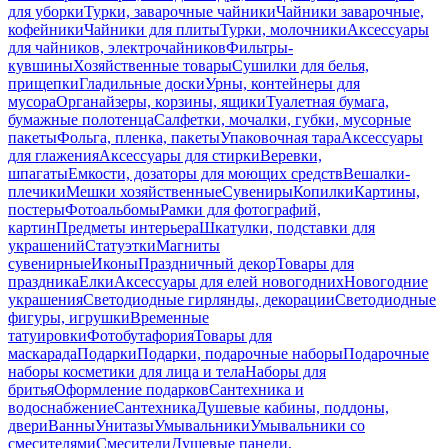
для уборки
Турки, заварочные чайники
Чайники заварочные,
кофейники
Чайники для плиты
Турки, молочники
Аксессуары
для чайников, электрочайников
Фильтры-
кувшины
Хозяйственные товары
Сушилки для белья,
прищепки
Гладильные доски
Урны, контейнеры для
мусора
Органайзеры, корзины, ящики
Туалетная бумага,
бумажные полотенца
Салфетки, мочалки, губки, мусорные
пакеты
Фольга, пленка, пакеты
Упаковочная тара
Аксессуары
для глажения
Аксессуары для стирки
Веревки,
шпагаты
Емкости, дозаторы для моющих средств
Вешалки-
плечики
Мешки хозяйственные
Сувениры
Копилки
Картины,
постеры
Фотоальбомы
Рамки для фотографий,
картин
Предметы интерьера
Шкатулки, подставки для
украшений
Статуэтки
Магниты
сувенирные
Иконы
Праздничный декор
Товары для
праздника
Елки
Аксессуары для елей новогодних
Новогодние
украшения
Светодиодные гирлянды, декорации
Светодиодные
фигуры, игрушки
Временные
татуировки
Фотобутафория
Товары для
маскарада
Подарки
Подарки, подарочные наборы
Подарочные
наборы косметики для лица и тела
Наборы для
бритья
Оформление подарков
Сантехника и
водоснабжение
Сантехника
Душевые кабины, поддоны,
двери
Ванны
Унитазы
Умывальники
Умывальники со
смесителями
Смесители
Душевые панели,