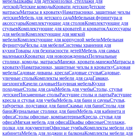
мебель
Шкафы для детской
Полки, стеллажи для
детской
Детские комоды
Кровати детские
Детские
матрасы
Матрасы в кроватку
Наматрасники, защитные чехлы
детские
Мебель для детского сада
Мебельная фурнитура и
аксессуары
Комплектующие для столов
Комплектующие для
стульев
Комплектующие для кроватей и кроваток
Аксессуары
для мебели
Комплектующие для мягкой
мебели
Комплектующие для корпусной мебели
Мебельная
фурнитура
Чехлы для мебели
Системы хранения для
кухни
Товары для безопасности детей
Мебель для самых
маленьких
Кроватки для новорожденных
Пеленальные
столики, комоды, матрасы
Манежи, кровати-манежи
Матрасы в
кроватку
Наматрасники, защитные чехлы в кроватку
Садовая
мебель
Садовые диваны, кресла
Садовые стулья
Садовые,
уличные столы
Комплекты мебели для сада
Гамаки,
шезлонги
Качели садовые
Надувная мебель
Кухни
походные
Столы для сада
Мебель для учебы
Столы, стулья
детские
Письменные столы
Растущие столы и парты
Растущие
кресла и стулья для учебы
Мебель для бани и сауны
Стулья,
табуретки, подставки для бани
Скамьи для бани
Столы для
бани
Журнальные столики для бани
Мебель для кабинета и
офиса
Столы офисные, компьютерные
Кресла, стулья для
офиса
Мягкая мебель для офиса
Шкафы офисные
Стеллажи,
полки для документов
Офисные тумбы
Комплекты мебели для
кабинета
Мебель для лоджии и балкона
Комплекты мебели для