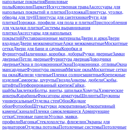
напольные покрытия
Виниловые
полы
Ковролин
Паркет
Искусственная трава
Аксессуары для
напольных покрытий и плитки
Подложка
Плинтусы, уголки,
обводы для труб
Плинтусы для сантехники
Фуги для
плитки
Порожки, профили для пола и плитки
Приспособления
для укладки плитки
Системы выравнивания
плитки
Аксессуары для напольных
покрытий
Реставрационные материалы
Двери и арки
Двери
входные
Двери межкомнатные
Арки межкомнатные
Москитные
сетки
Двери для бани и сауны
Коробки и
фурнитура
Наличники, коробки, доборы
Ручки дверные
Замки
дверные
Петли дверные
Фурнитура дверная
Доводчики
дверные
Окна и подоконники
Окна
Подоконники, отливы
Окна
мансардные
Фурнитура оконная
Мягкие окна
Москитные сетки
на окна
Жалюзи уличные
Пленки солнцезащитные
Крепежные
изделия
Саморезы, шурупы
Гвозди
Анкеры, дюбели
Скобы,
штифты
Перфорированный крепеж
Гайки,
шайбы
Заклепки
Болты, винты, шпильки
Хомуты
Химические
анкеры
Карабины
Фиксаторы арматуры
Шплинты
Пружины
универсальные
Отделка стен
Обои
Жидкие
обои
Фотообои
Штукатурки декоративные
Декоративный
камень
Скинали
Пленки самоклеящиеся
Армирующие
сетки
Стеновые панели
Уголки, маяки,
профили
Вагонка
Стеклохолсты, флизелин
Экраны для
радиаторов
Отделка потолка
Потолочные системы
Потолочные