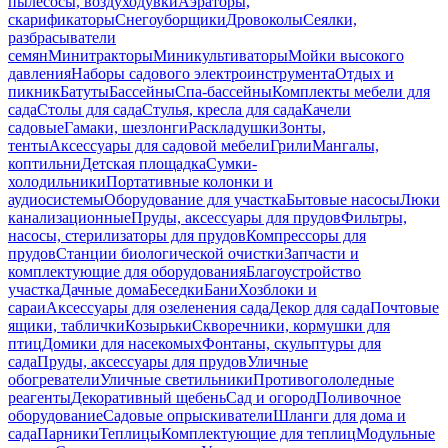
пылесосы, воздуходувки
Аэраторы,
скарификаторы
Снегоуборщики
Дровоколы
Сеялки,
разбрасыватели
семян
Минитракторы
Миникультиваторы
Мойки высокого
давления
Наборы садового электроинструмента
Отдых и
пикник
Батуты
Бассейны
Спа-бассейны
Комплекты мебели для
сада
Столы для сада
Стулья, кресла для сада
Качели
садовые
Гамаки, шезлонги
Раскладушки
Зонты,
тенты
Аксессуары для садовой мебели
Грили
Мангалы,
коптильни
Детская площадка
Сумки-
холодильники
Портативные колонки и
аудиосистемы
Оборудование для участка
Бытовые насосы
Люки
канализационные
Пруды, аксессуары для прудов
Фильтры,
насосы, стерилизаторы для прудов
Компрессоры для
прудов
Станции биологической очистки
Запчасти и
комплектующие для оборудования
Благоустройство
участка
Дачные дома
Беседки
Бани
Хозблоки и
сараи
Аксессуары для озеленения сада
Декор для сада
Почтовые
ящики, таблички
Козырьки
Скворечники, кормушки для
птиц
Домики для насекомых
Фонтаны, скульптуры для
сада
Пруды, аксессуары для прудов
Уличные
обогреватели
Уличные светильники
Противогололедные
реагенты
Декоративный щебень
Сад и огород
Поливочное
оборудование
Садовые опрыскиватели
Шланги для дома и
сада
Парники
Теплицы
Комплектующие для теплиц
Модульные