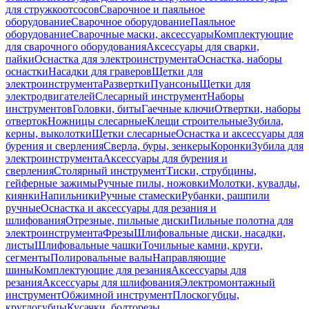
для стружкоотсосов
Сварочное и паяльное
оборудование
Сварочное оборудование
Паяльное
оборудование
Сварочные маски, аксессуары
Комплектующие
для сварочного оборудования
Аксессуары для сварки,
пайки
Оснастка для электроинструмента
Оснастка, наборы
оснастки
Насадки для граверов
Щетки для
электроинструмента
Развертки
Пуансоны
Щетки для
электродвигателей
Слесарный инструмент
Наборы
инструментов
Головки, биты
Гаечные ключи
Отвертки, наборы
отверток
Ножницы слесарные
Клещи строительные
Зубила,
керны, выколотки
Щетки слесарные
Оснастка и аксессуары для
бурения и сверления
Сверла, буры, зенкеры
Коронки
Зубила для
электроинструмента
Аксессуары для бурения и
сверления
Столярный инструмент
Тиски, струбцины,
гейферные зажимы
Ручные пилы, ножовки
Молотки, кувалды,
киянки
Напильники
Ручные стамески
Рубанки, рашпили
ручные
Оснастка и аксессуары для резания и
шлифования
Отрезные, пильные диски
Пильные полотна для
электроинструмента
Фрезы
Шлифовальные диски, насадки,
листы
Шлифовальные чашки
Точильные камни, круги,
сегменты
Полировальные валы
Направляющие
шины
Комплектующие для резания
Аксессуары для
резания
Аксессуары для шлифования
Электромонтажный
инструмент
Обжимной инструмент
Плоскогубцы,
круглогубцы
Кусачки, болторезы,