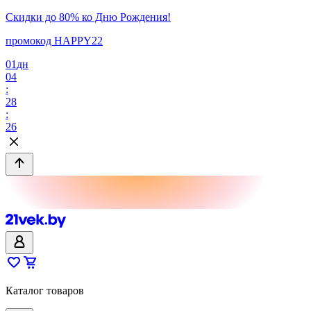
Скидки до 80% ко Дню Рождения!
промокод HAPPY22
01
дн
04
:
28
:
26
Каталог товаров