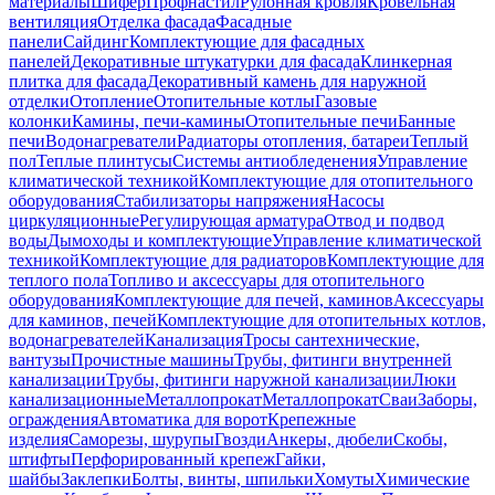
материалы
Шифер
Профнастил
Рулонная кровля
Кровельная
вентиляция
Отделка фасада
Фасадные
панели
Сайдинг
Комплектующие для фасадных
панелей
Декоративные штукатурки для фасада
Клинкерная
плитка для фасада
Декоративный камень для наружной
отделки
Отопление
Отопительные котлы
Газовые
колонки
Камины, печи-камины
Отопительные печи
Банные
печи
Водонагреватели
Радиаторы отопления, батареи
Теплый
пол
Теплые плинтусы
Системы антиобледенения
Управление
климатической техникой
Комплектующие для отопительного
оборудования
Стабилизаторы напряжения
Насосы
циркуляционные
Регулирующая арматура
Отвод и подвод
воды
Дымоходы и комплектующие
Управление климатической
техникой
Комплектующие для радиаторов
Комплектующие для
теплого пола
Топливо и аксессуары для отопительного
оборудования
Комплектующие для печей, каминов
Аксессуары
для каминов, печей
Комплектующие для отопительных котлов,
водонагревателей
Канализация
Тросы сантехнические,
вантузы
Прочистные машины
Трубы, фитинги внутренней
канализации
Трубы, фитинги наружной канализации
Люки
канализационные
Металлопрокат
Металлопрокат
Сваи
Заборы,
ограждения
Автоматика для ворот
Крепежные
изделия
Саморезы, шурупы
Гвозди
Анкеры, дюбели
Скобы,
штифты
Перфорированный крепеж
Гайки,
шайбы
Заклепки
Болты, винты, шпильки
Хомуты
Химические