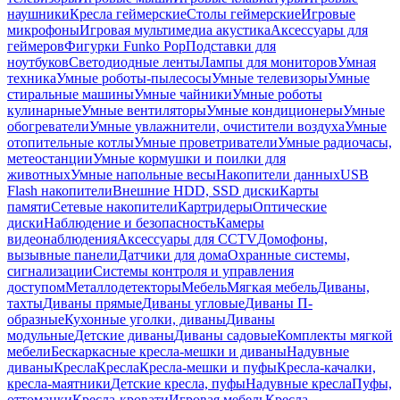
наушники
Кресла геймерские
Столы геймерские
Игровые
микрофоны
Игровая мультимедиа акустика
Аксессуары для
геймеров
Фигурки Funko Pop
Подставки для
ноутбуков
Светодиодные ленты
Лампы для мониторов
Умная
техника
Умные роботы-пылесосы
Умные телевизоры
Умные
стиральные машины
Умные чайники
Умные роботы
кулинарные
Умные вентиляторы
Умные кондиционеры
Умные
обогреватели
Умные увлажнители, очистители воздуха
Умные
отопительные котлы
Умные проветриватели
Умные радиочасы,
метеостанции
Умные кормушки и поилки для
животных
Умные напольные весы
Накопители данных
USB
Flash накопители
Внешние HDD, SSD диски
Карты
памяти
Сетевые накопители
Картридеры
Оптические
диски
Наблюдение и безопасность
Камеры
видеонаблюдения
Аксессуары для CCTV
Домофоны,
вызывные панели
Датчики для дома
Охранные системы,
сигнализации
Системы контроля и управления
доступом
Металлодетекторы
Мебель
Мягкая мебель
Диваны,
тахты
Диваны прямые
Диваны угловые
Диваны П-
образные
Кухонные уголки, диваны
Диваны
модульные
Детские диваны
Диваны садовые
Комплекты мягкой
мебели
Бескаркасные кресла-мешки и диваны
Надувные
диваны
Кресла
Кресла
Кресла-мешки и пуфы
Кресла-качалки,
кресла-маятники
Детские кресла, пуфы
Надувные кресла
Пуфы,
оттоманки
Кресла-кровати
Игровая мебель
Кресла