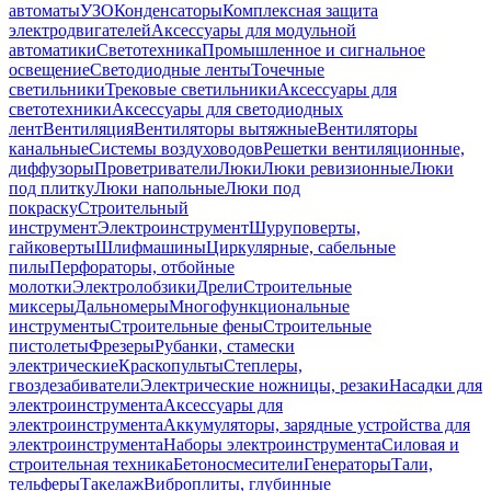
автоматы
УЗО
Конденсаторы
Комплексная защита
электродвигателей
Аксессуары для модульной
автоматики
Светотехника
Промышленное и сигнальное
освещение
Светодиодные ленты
Точечные
светильники
Трековые светильники
Аксессуары для
светотехники
Аксессуары для светодиодных
лент
Вентиляция
Вентиляторы вытяжные
Вентиляторы
канальные
Системы воздуховодов
Решетки вентиляционные,
диффузоры
Проветриватели
Люки
Люки ревизионные
Люки
под плитку
Люки напольные
Люки под
покраску
Строительный
инструмент
Электроинструмент
Шуруповерты,
гайковерты
Шлифмашины
Циркулярные, сабельные
пилы
Перфораторы, отбойные
молотки
Электролобзики
Дрели
Строительные
миксеры
Дальномеры
Многофункциональные
инструменты
Строительные фены
Строительные
пистолеты
Фрезеры
Рубанки, стамески
электрические
Краскопульты
Степлеры,
гвоздезабиватели
Электрические ножницы, резаки
Насадки для
электроинструмента
Аксессуары для
электроинструмента
Аккумуляторы, зарядные устройства для
электроинструмента
Наборы электроинструмента
Силовая и
строительная техника
Бетоносмесители
Генераторы
Тали,
тельферы
Такелаж
Виброплиты, глубинные