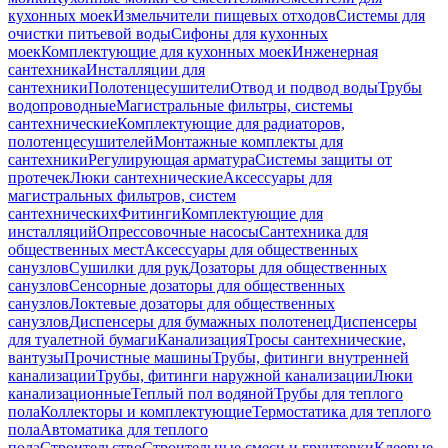
кухонных моек
Измельчители пищевых отходов
Системы для
очистки питьевой воды
Сифоны для кухонных
моек
Комплектующие для кухонных моек
Инженерная
сантехника
Инсталляции для
сантехники
Полотенцесушители
Отвод и подвод воды
Трубы
водопроводные
Магистральные фильтры, системы
сантехнические
Комплектующие для радиаторов,
полотенцесушителей
Монтажные комплекты для
сантехники
Регулирующая арматура
Системы защиты от
протечек
Люки сантехнические
Аксессуары для
магистральных фильтров, систем
сантехнических
Фитинги
Комплектующие для
инсталляций
Опрессовочные насосы
Сантехника для
общественных мест
Аксессуары для общественных
санузлов
Сушилки для рук
Дозаторы для общественных
санузлов
Сенсорные дозаторы для общественных
санузлов
Локтевые дозаторы для общественных
санузлов
Диспенсеры для бумажных полотенец
Диспенсеры
для туалетной бумаги
Канализация
Тросы сантехнические,
вантузы
Прочистные машины
Трубы, фитинги внутренней
канализации
Трубы, фитинги наружной канализации
Люки
канализационные
Теплый пол водяной
Трубы для теплого
пола
Коллекторы и комплектующие
Термостатика для теплого
пола
Автоматика для теплого
пола
Строительство
Строительные смеси и грунтовки
Клеевые