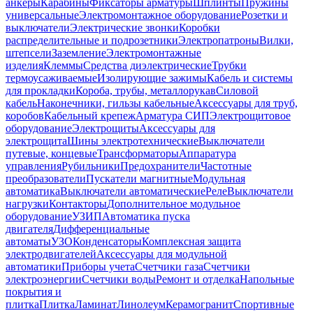
анкеры
Карабины
Фиксаторы арматуры
Шплинты
Пружины
универсальные
Электромонтажное оборудование
Розетки и
выключатели
Электрические звонки
Коробки
распределительные и подрозетники
Электропатроны
Вилки,
штепсели
Заземление
Электромонтажные
изделия
Клеммы
Средства диэлектрические
Трубки
термоусаживаемые
Изолирующие зажимы
Кабель и системы
для прокладки
Короба, трубы, металлорукав
Силовой
кабель
Наконечники, гильзы кабельные
Аксессуары для труб,
коробов
Кабельный крепеж
Арматура СИП
Электрощитовое
оборудование
Электрощиты
Аксессуары для
электрощита
Шины электротехнические
Выключатели
путевые, концевые
Трансформаторы
Аппаратура
управления
Рубильники
Предохранители
Частотные
преобразователи
Пускатели магнитные
Модульная
автоматика
Выключатели автоматические
Реле
Выключатели
нагрузки
Контакторы
Дополнительное модульное
оборудование
УЗИП
Автоматика пуска
двигателя
Дифференциальные
автоматы
УЗО
Конденсаторы
Комплексная защита
электродвигателей
Аксессуары для модульной
автоматики
Приборы учета
Счетчики газа
Счетчики
электроэнергии
Счетчики воды
Ремонт и отделка
Напольные
покрытия и
плитка
Плитка
Ламинат
Линолеум
Керамогранит
Спортивные