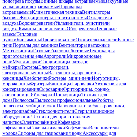
подогрева посуды
Винные шкафы встраиваемые
Вакуумные
упаковщики встраиваемые
Пароварки
встраиваемые
Климатическая техника
Вентиляторы
бытовые
Кондиционеры, сплит-системы
Охладители
воздуха
Водонагреватели
Увлажнители, очистители
воздуха
Камины, печи-камины
Обогреватели
Тепловые
завесы
Тепловые
пушки
Биокамины
Проветриватели
Отопительные печи
Банные
печи
Порталы для каминов
Вентиляторы вытяжные
Метеостанции
Газовые баллоны бытовые
Техника для
приготовления еды
Аэрогрили
Микроволновые
печи
Мультиварки
Сэндвичницы, хот-дог
мейкеры
Тостеры
Электрогрили,
электрошашлычницы
Вафельницы, орешницы,
кексницы
Хлебопечки
Ростеры, мини-печи
Йогуртницы,
мороженицы
Фризеры
Блинницы
Пароварки
Автоклавы для
консервирования
Сыроварни
Фритюрницы, фондю-
фритюрницы
Яйцеварки
Попкорницы
Техника для
дома
Пылесосы
Пылесосы профессиональные
Роботы-
пылесосы, мойщики окон
Пароочистители
Электровеники,
электрошвабры
Стеклоочистители
Стерилизационное
оборудование
Техника для приготовления
напитков
Электрочайники
Кофеварки,
кофемашины
Соковыжималки
Кофемолки
Вспениватели
молока
Сифоны для газирования воды
Аксессуары для