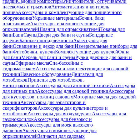
грядки
Садовые компостеры
Уничтожители, отпугиватели
насекомых и грызунов
Автоматизация и контроль
полива
Аксессуары и комплектующие для поливочного
оборудования
Укрывные материалы
Бочки, баки
пластиковые
Аксессуары и комплектующие для
опрыскивателей
Шланги для опрыскивателей
Товары для
бани
Бани
Сауны
Двери для бани и сауны
Бондарные
изделия
Банные принадлежности
Аксессуары для
бани
Оснащение и декор для бани
Измерительные приборы для
бани
Фитобочки, купели
Комплектующие для купелей
Окна
для бани
Мебель для бани и сауны
Ручки дверные для бани и
сауны
Эфирные масла
Спа-бассейны с
гидромассажем
Аксессуары и комплектующие для садовой
техники
Навесное оборудование
Двигатели для
мотоблоков
Прицепы для мотоблоков,
минитракторов
Аксессуары для газонной техники
Аксессуары
для цепных пил
Аксессуары для садовой техники
Аксессуары
для кусторезов, ножниц садовых
Моторные масла для садовой
техники
Аксессуары для аэратоторов и
скарификаторов
Аксессуары для культиваторов и
мотоблоков
Аксессуары для воздуходувок
Аксессуары для
газонокосилок
Аксессуары для бензокос и
триммеров
Аксессуары для моек высокого
давления
Аксессуары и комплектующие для
опрыскивателей
Запчасти для садовых