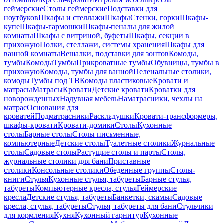
геймерские
Столы геймерские
Подставки для
ноутбуков
Шкафы и стеллажи
Шкафы
Стенки, горки
Шкафы-
купе
Шкафы-гармошки
Шкафы-пеналы для жилой
комнаты
Шкафы с витриной, буфеты
Шкафы, секции в
прихожую
Полки, стеллажи, системы хранения
Шкафы для
ванной комнаты
Вешалки, подставки для зонтов
Комоды,
тумбы
Комоды
Тумбы
Прикроватные тумбы
Обувницы, тумбы в
прихожую
Комоды, тумбы для ванной
Пеленальные столики,
комоды
Тумбы под ТВ
Комоды пластиковые
Кровати и
матрасы
Матрасы
Кровати
Детские кровати
Кроватки для
новорожденных
Надувная мебель
Наматрасники, чехлы на
матрас
Основания для
кроватей
Подматрасники
Раскладушки
Кровати-трансформеры,
шкафы-кровати
Кровати-домики
Столы
Кухонные
столы
Барные столы
Столы письменные,
компьютерные
Детские столы
Туалетные столики
Журнальные
столы
Садовые столы
Растущие столы и парты
Столы,
журнальные столики для бани
Приставные
столики
Консольные столики
Обеденные группы
Столы-
книги
Стулья
Кухонные стулья, табуреты
Барные стулья,
табуреты
Компьютерные кресла, стулья
Геймерские
кресла
Детские стулья, табуреты
Банкетки, скамьи
Садовые
кресла, стулья, табуреты
Стулья, табуреты для бани
Стульчики
для кормления
Кухня
Кухонный гарнитур
Кухонные