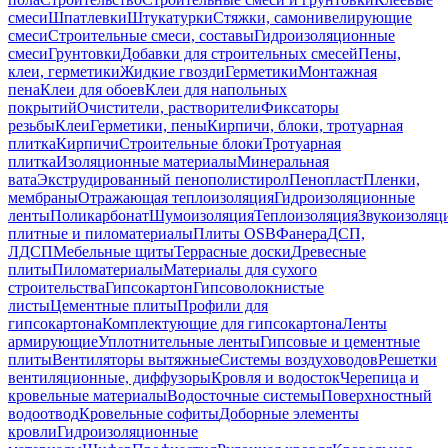
смеси
Шпатлевки
Штукатурки
Стяжки, самонивелирующие
смеси
Строительные смеси, составы
Гидроизоляционные
смеси
Грунтовки
Добавки для строительных смесей
Пены,
клеи, герметики
Жидкие гвозди
Герметики
Монтажная
пена
Клеи для обоев
Клеи для напольных
покрытий
Очистители, растворители
Фиксаторы
резьбы
Клеи
Герметики, пены
Кирпичи, блоки, тротуарная
плитка
Кирпичи
Строительные блоки
Тротуарная
плитка
Изоляционные материалы
Минеральная
вата
Экструдированный пенополистирол
Пенопласт
Пленки,
мембраны
Отражающая теплоизоляция
Гидроизоляционные
ленты
Поликарбонат
Шумоизоляция
Теплоизоляция
Звукоизоляц
плитные и пиломатериалы
Плиты OSB
Фанера
ДСП,
ЛДСП
Мебельные щиты
Террасные доски
Древесные
плиты
Пиломатериалы
Материалы для сухого
строительства
Гипсокартон
Гипсоволокнистые
листы
Цементные плиты
Профили для
гипсокартона
Комплектующие для гипсокартона
Ленты
армирующие
Уплотнительные ленты
Гипсовые и цементные
плиты
Вентиляторы вытяжные
Системы воздуховодов
Решетки
вентиляционные, диффузоры
Кровля и водосток
Черепица и
кровельные материалы
Водосточные системы
Поверхностный
водоотвод
Кровельные софиты
Доборные элементы
кровли
Гидроизоляционные