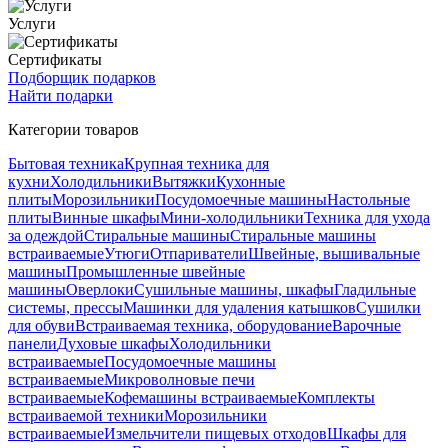
Услуги
Сертификаты
Подборщик подарков
Найти подарки
Категории товаров
Бытовая техника
Крупная техника для
кухни
Холодильники
Вытяжки
Кухонные
плиты
Морозильники
Посудомоечные машины
Настольные
плиты
Винные шкафы
Мини-холодильники
Техника для ухода
за одеждой
Стиральные машины
Стиральные машины
встраиваемые
Утюги
Отпариватели
Швейные, вышивальные
машины
Промышленные швейные
машины
Оверлоки
Сушильные машины, шкафы
Гладильные
системы, прессы
Машинки для удаления катышков
Сушилки
для обуви
Встраиваемая техника, оборудование
Варочные
панели
Духовые шкафы
Холодильники
встраиваемые
Посудомоечные машины
встраиваемые
Микроволновые печи
встраиваемые
Кофемашины встраиваемые
Комплекты
встраиваемой техники
Морозильники
встраиваемые
Измельчители пищевых отходов
Шкафы для