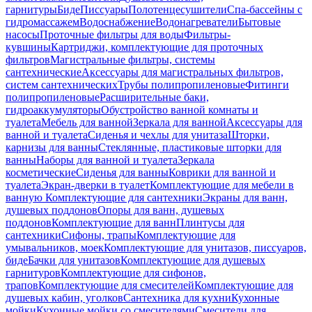
гарнитуры
Биде
Писсуары
Полотенцесушители
Спа-бассейны с
гидромассажем
Водоснабжение
Водонагреватели
Бытовые
насосы
Проточные фильтры для воды
Фильтры-
кувшины
Картриджи, комплектующие для проточных
фильтров
Магистральные фильтры, системы
сантехнические
Аксессуары для магистральных фильтров,
систем сантехнических
Трубы полипропиленовые
Фитинги
полипропиленовые
Расширительные баки,
гидроаккумуляторы
Обустройство ванной комнаты и
туалета
Мебель для ванной
Зеркала для ванной
Аксессуары для
ванной и туалета
Сиденья и чехлы для унитаза
Шторки,
карнизы для ванны
Стеклянные, пластиковые шторки для
ванны
Наборы для ванной и туалета
Зеркала
косметические
Сиденья для ванны
Коврики для ванной и
туалета
Экран-дверки в туалет
Комплектующие для мебели в
ванную
Комплектующие для сантехники
Экраны для ванн,
душевых поддонов
Опоры для ванн, душевых
поддонов
Комплектующие для ванн
Плинтусы для
сантехники
Сифоны, трапы
Комплектующие для
умывальников, моек
Комплектующие для унитазов, писсуаров,
биде
Бачки для унитазов
Комплектующие для душевых
гарнитуров
Комплектующие для сифонов,
трапов
Комплектующие для смесителей
Комплектующие для
душевых кабин, уголков
Сантехника для кухни
Кухонные
мойки
Кухонные мойки со смесителями
Смесители для