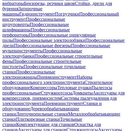
вибраторы
Бензорезы, резчики швов
Стойки, дрели для
бурения
Затирочные
машины
Гидроинструмент
Погрузчики
Профессиональный
инструмент
Профессиональные
шуруповерты
Профессиональные
шлифмашины
Профессиональные
перфораторы
Профессиональные циркулярные
пилы
Профессиональные электролобзики
Профессиональные
дрели
Профессиональные фрезеры
Профессиональные
мультиинструменты
Профессиональные
электрорубанки
Профессиональные строительные
фены
Профессиональные строительные
пистолеты
Профессиональные точильные
станки
Профессиональные
электроножницы
Пневмоинструмент
Наборы
профессионального электроинструмента
Строительное
оборудование
Компрессоры
Тепловые пушки
Пылесосы
профессиональные
Стружкоотсосы
Домкраты
Аксессуары для
компрессоров, пневмосистем
Системы пылеудаления для
электроинструмента
Пневмоинструмент
Станки и
оборудование
Деревообрабатывающие
станки
Ленточнопильные станки
Металлообрабатывающие
станки
Плиткорезные станки
Точильные
станки
Комплектующие для станков
Оснастка для
станков
Аксессуары для станков
Стружкоотсосы
Аксессуары