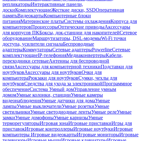
репликаторы
Интерактивные панели,
доски
Комплектующие
Жесткие диски, SSD
Оперативная
память
Видеокарты
Компьютерные блоки
питания
Материнские платы
Системы охлаждения
Корпуса для
компьютеров
Процессоры
Оптические приводы
Аксессуары
для корпусов ПК
Боксы, док-станции для накопителей
Сетевое
оборудование
Маршрутизаторы, DSL-модемы
Wi-Fi точки
доступа, усилители сигнала
Беспроводные
адаптеры
Коммутаторы
Сетевые адаптеры
Powerline
Сетевые
комплектующие
IP-телефония
Медиаконвертеры
Кабели,
переходники сетевые
Антенны для беспроводной
связи
Аксессуары для компьютерной техники
Подставки для
ноутбуков
Аксессуары для ноутбуков
Очки для
компьютера
Рюкзаки для ноутбуков
Сумки, чехлы для
ноутбуков
Средства для ухода за электроникой
Программное
обеспечение
Система Умный дом
Управление умным
домом
Умные колонки, станции
Умные камеры
видеонаблюдения
Умные датчики для дома
Умные
лампы
Умные выключатели
Умные розетки
Умные
светильники
Умные светодиодные ленты
Умные реле
Умные
замки
Умные домофоны
Умные карнизы
Умные
терморегуляторы
Игровая зона
Игровые приставки
Игры для
приставок
Игровые контроллеры
Игровые ноутбуки
Игровые
компьютеры
Игровые видеокарты
Игровые мониторы
Игровые
телевизоры
Игровые мыши
Игровые клавиатуры
Игровые