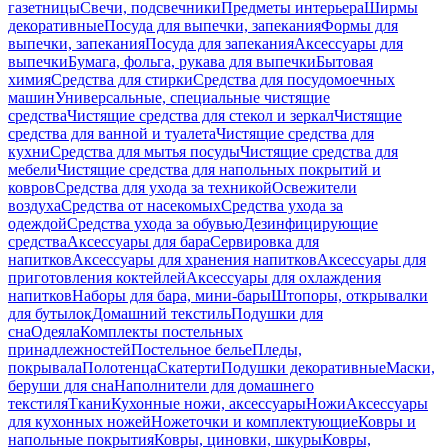
газетницы
Свечи, подсвечники
Предметы интерьера
Ширмы
декоративные
Посуда для выпечки, запекания
Формы для
выпечки, запекания
Посуда для запекания
Аксессуары для
выпечки
Бумага, фольга, рукава для выпечки
Бытовая
химия
Средства для стирки
Средства для посудомоечных
машин
Универсальные, специальные чистящие
средства
Чистящие средства для стекол и зеркал
Чистящие
средства для ванной и туалета
Чистящие средства для
кухни
Средства для мытья посуды
Чистящие средства для
мебели
Чистящие средства для напольных покрытий и
ковров
Средства для ухода за техникой
Освежители
воздуха
Средства от насекомых
Средства ухода за
одеждой
Средства ухода за обувью
Дезинфицирующие
средства
Аксессуары для бара
Сервировка для
напитков
Аксессуары для хранения напитков
Аксессуары для
приготовления коктейлей
Аксессуары для охлаждения
напитков
Наборы для бара, мини-бары
Штопоры, открывалки
для бутылок
Домашний текстиль
Подушки для
сна
Одеяла
Комплекты постельных
принадлежностей
Постельное белье
Пледы,
покрывала
Полотенца
Скатерти
Подушки декоративные
Маски,
беруши для сна
Наполнители для домашнего
текстиля
Ткани
Кухонные ножи, аксессуары
Ножи
Аксессуары
для кухонных ножей
Ножеточки и комплектующие
Ковры и
напольные покрытия
Ковры, циновки, шкуры
Ковры,