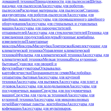
домашней техники
Принадлежности для пылесосов
Щетки,
насадки для пылесосов
Аксессуары для роботов-
пылесосов
Расходные материалы для пылесосов
Станции,
аккумуляторы для роботов-пылесосов
Аксессуары для
швейных машин
Аксессуары для промышленного швейного
оборудования
Аксессуары для стиральных и сушильных
машин
Аксессуары для пароочистителей,
отпаривателей
Аксессуары для стеклоочистителей
Техника для
измельчения продуктов
Блендеры
Кухонные комбайны,
измельчители
Планетарные
миксеры
Миксеры
Мясорубки
Ломтерезки
Комплектующие для
климатической техники
Управление климатической
техникой
Фильтры для климатической техники
Аксессуары для
климатической техники
Мелкая техника
Весы кухонные,
бытовые
Сушилки для овощей и
фруктов
Вакууматоры
Открывалки,
картофелечистки
Проращиватели семян
Маслобойки,
сепараторы бытовые
Аксессуары для крупной
техники
Аксессуары для вытяжек
Аксессуары для плит и
духовок
Аксессуары для холодильников
Аксессуары для
посудомоечных машин
Средства для посудомоечных
машин
Средства для ухода за техникой
Аксессуары для
кухонной техники
Аксессуары для микроволновых
печей
Вакуумные пакеты, контейнеры
Аксессуары для
кофемашин
Аксессуары для мультиварок,