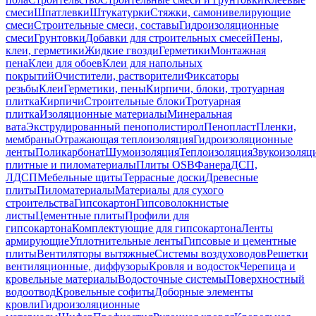
смеси
Шпатлевки
Штукатурки
Стяжки, самонивелирующие
смеси
Строительные смеси, составы
Гидроизоляционные
смеси
Грунтовки
Добавки для строительных смесей
Пены,
клеи, герметики
Жидкие гвозди
Герметики
Монтажная
пена
Клеи для обоев
Клеи для напольных
покрытий
Очистители, растворители
Фиксаторы
резьбы
Клеи
Герметики, пены
Кирпичи, блоки, тротуарная
плитка
Кирпичи
Строительные блоки
Тротуарная
плитка
Изоляционные материалы
Минеральная
вата
Экструдированный пенополистирол
Пенопласт
Пленки,
мембраны
Отражающая теплоизоляция
Гидроизоляционные
ленты
Поликарбонат
Шумоизоляция
Теплоизоляция
Звукоизоляц
плитные и пиломатериалы
Плиты OSB
Фанера
ДСП,
ЛДСП
Мебельные щиты
Террасные доски
Древесные
плиты
Пиломатериалы
Материалы для сухого
строительства
Гипсокартон
Гипсоволокнистые
листы
Цементные плиты
Профили для
гипсокартона
Комплектующие для гипсокартона
Ленты
армирующие
Уплотнительные ленты
Гипсовые и цементные
плиты
Вентиляторы вытяжные
Системы воздуховодов
Решетки
вентиляционные, диффузоры
Кровля и водосток
Черепица и
кровельные материалы
Водосточные системы
Поверхностный
водоотвод
Кровельные софиты
Доборные элементы
кровли
Гидроизоляционные