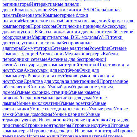
репликаторы
Интерактивные панели,
доски
Комплектующие
Жесткие диски, SSD
Оперативная
память
Видеокарты
Компьютерные блоки
питания
Материнские платы
Системы охлаждения
Корпуса для
компьютеров
Процессоры
Оптические приводы
Аксессуары
для корпусов ПК
Боксы, док-станции для накопителей
Сетевое
оборудование
Маршрутизаторы, DSL-модемы
Wi-Fi точки
доступа, усилители сигнала
Беспроводные
адаптеры
Коммутаторы
Сетевые адаптеры
Powerline
Сетевые
комплектующие
IP-телефония
Медиаконвертеры
Кабели,
переходники сетевые
Антенны для беспроводной
связи
Аксессуары для компьютерной техники
Подставки для
ноутбуков
Аксессуары для ноутбуков
Очки для
компьютера
Рюкзаки для ноутбуков
Сумки, чехлы для
ноутбуков
Средства для ухода за электроникой
Программное
обеспечение
Система Умный дом
Управление умным
домом
Умные колонки, станции
Умные камеры
видеонаблюдения
Умные датчики для дома
Умные
лампы
Умные выключатели
Умные розетки
Умные
светильники
Умные светодиодные ленты
Умные реле
Умные
замки
Умные домофоны
Умные карнизы
Умные
терморегуляторы
Игровая зона
Игровые приставки
Игры для
приставок
Игровые контроллеры
Игровые ноутбуки
Игровые
компьютеры
Игровые видеокарты
Игровые мониторы
Игровые
телевизоры
Игровые мыши
Игровые клавиатуры
Игровые