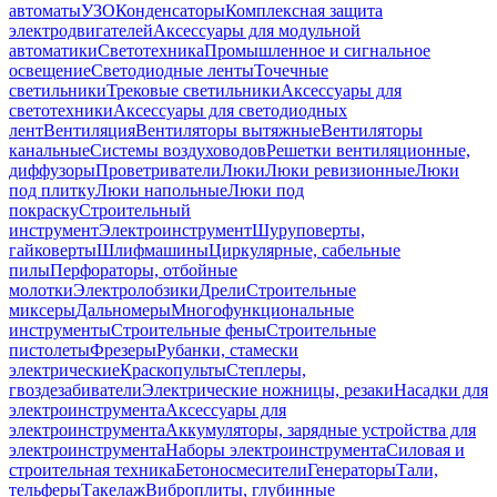
автоматы
УЗО
Конденсаторы
Комплексная защита
электродвигателей
Аксессуары для модульной
автоматики
Светотехника
Промышленное и сигнальное
освещение
Светодиодные ленты
Точечные
светильники
Трековые светильники
Аксессуары для
светотехники
Аксессуары для светодиодных
лент
Вентиляция
Вентиляторы вытяжные
Вентиляторы
канальные
Системы воздуховодов
Решетки вентиляционные,
диффузоры
Проветриватели
Люки
Люки ревизионные
Люки
под плитку
Люки напольные
Люки под
покраску
Строительный
инструмент
Электроинструмент
Шуруповерты,
гайковерты
Шлифмашины
Циркулярные, сабельные
пилы
Перфораторы, отбойные
молотки
Электролобзики
Дрели
Строительные
миксеры
Дальномеры
Многофункциональные
инструменты
Строительные фены
Строительные
пистолеты
Фрезеры
Рубанки, стамески
электрические
Краскопульты
Степлеры,
гвоздезабиватели
Электрические ножницы, резаки
Насадки для
электроинструмента
Аксессуары для
электроинструмента
Аккумуляторы, зарядные устройства для
электроинструмента
Наборы электроинструмента
Силовая и
строительная техника
Бетоносмесители
Генераторы
Тали,
тельферы
Такелаж
Виброплиты, глубинные