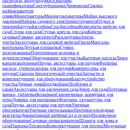
пылесосы, воздуходувки
Аэраторы,
скарификаторы
Снегоуборщики
Дровоколы
Сеялки,
разбрасыватели
семян
Минитракторы
Миникультиваторы
Мойки высокого
давления
Наборы садового электроинструмента
Отдых и
пикник
Батуты
Бассейны
Спа-бассейны
Комплекты мебели для
сада
Столы для сада
Стулья, кресла для сада
Качели
садовые
Гамаки, шезлонги
Раскладушки
Зонты,
тенты
Аксессуары для садовой мебели
Грили
Мангалы,
коптильни
Детская площадка
Сумки-
холодильники
Портативные колонки и
аудиосистемы
Оборудование для участка
Бытовые насосы
Люки
канализационные
Пруды, аксессуары для прудов
Фильтры,
насосы, стерилизаторы для прудов
Компрессоры для
прудов
Станции биологической очистки
Запчасти и
комплектующие для оборудования
Благоустройство
участка
Дачные дома
Беседки
Бани
Хозблоки и
сараи
Аксессуары для озеленения сада
Декор для сада
Почтовые
ящики, таблички
Козырьки
Скворечники, кормушки для
птиц
Домики для насекомых
Фонтаны, скульптуры для
сада
Пруды, аксессуары для прудов
Уличные
обогреватели
Уличные светильники
Противогололедные
реагенты
Декоративный щебень
Сад и огород
Поливочное
оборудование
Садовые опрыскиватели
Шланги для дома и
сада
Парники
Теплицы
Комплектующие для теплиц
Модульные