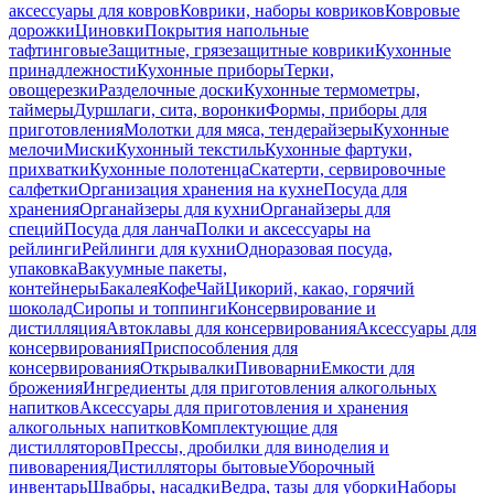
аксессуары для ковров
Коврики, наборы ковриков
Ковровые
дорожки
Циновки
Покрытия напольные
тафтинговые
Защитные, грязезащитные коврики
Кухонные
принадлежности
Кухонные приборы
Терки,
овощерезки
Разделочные доски
Кухонные термометры,
таймеры
Дуршлаги, сита, воронки
Формы, приборы для
приготовления
Молотки для мяса, тендерайзеры
Кухонные
мелочи
Миски
Кухонный текстиль
Кухонные фартуки,
прихватки
Кухонные полотенца
Скатерти, сервировочные
салфетки
Организация хранения на кухне
Посуда для
хранения
Органайзеры для кухни
Органайзеры для
специй
Посуда для ланча
Полки и аксессуары на
рейлинги
Рейлинги для кухни
Одноразовая посуда,
упаковка
Вакуумные пакеты,
контейнеры
Бакалея
Кофе
Чай
Цикорий, какао, горячий
шоколад
Сиропы и топпинги
Консервирование и
дистилляция
Автоклавы для консервирования
Аксессуары для
консервирования
Приспособления для
консервирования
Открывалки
Пивоварни
Емкости для
брожения
Ингредиенты для приготовления алкогольных
напитков
Аксессуары для приготовления и хранения
алкогольных напитков
Комплектующие для
дистилляторов
Прессы, дробилки для виноделия и
пивоварения
Дистилляторы бытовые
Уборочный
инвентарь
Швабры, насадки
Ведра, тазы для уборки
Наборы