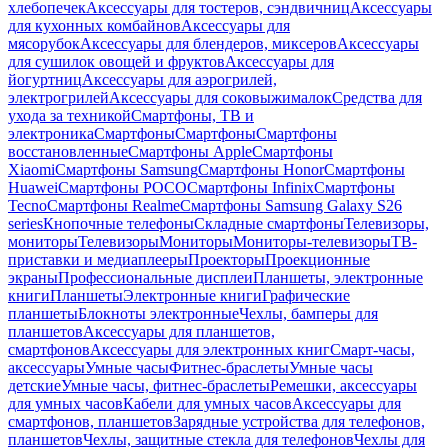
хлебопечек
Аксессуары для тостеров, сэндвичниц
Аксессуары
для кухонных комбайнов
Аксессуары для
мясорубок
Аксессуары для блендеров, миксеров
Аксессуары
для сушилок овощей и фруктов
Аксессуары для
йогуртниц
Аксессуары для аэрогрилей,
электрогрилей
Аксессуары для соковыжималок
Средства для
ухода за техникой
Смартфоны, ТВ и
электроника
Смартфоны
Смартфоны
Смартфоны
восстановленные
Смартфоны Apple
Смартфоны
Xiaomi
Смартфоны Samsung
Смартфоны Honor
Смартфоны
Huawei
Смартфоны POCO
Смартфоны Infinix
Смартфоны
Tecno
Смартфоны Realme
Смартфоны Samsung Galaxy S26
series
Кнопочные телефоны
Складные смартфоны
Телевизоры,
мониторы
Телевизоры
Мониторы
Мониторы-телевизоры
ТВ-
приставки и медиаплееры
Проекторы
Проекционные
экраны
Профессиональные дисплеи
Планшеты, электронные
книги
Планшеты
Электронные книги
Графические
планшеты
Блокноты электронные
Чехлы, бамперы для
планшетов
Аксессуары для планшетов,
смартфонов
Аксессуары для электронных книг
Смарт-часы,
аксессуары
Умные часы
Фитнес-браслеты
Умные часы
детские
Умные часы, фитнес-браслеты
Ремешки, аксессуары
для умных часов
Кабели для умных часов
Аксессуары для
смартфонов, планшетов
Зарядные устройства для телефонов,
планшетов
Чехлы, защитные стекла для телефонов
Чехлы для