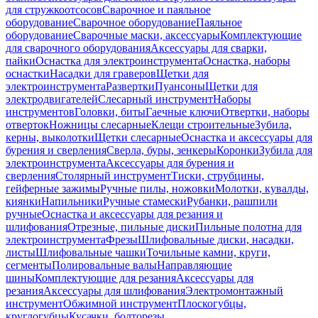
для стружкоотсосов
Сварочное и паяльное
оборудование
Сварочное оборудование
Паяльное
оборудование
Сварочные маски, аксессуары
Комплектующие
для сварочного оборудования
Аксессуары для сварки,
пайки
Оснастка для электроинструмента
Оснастка, наборы
оснастки
Насадки для граверов
Щетки для
электроинструмента
Развертки
Пуансоны
Щетки для
электродвигателей
Слесарный инструмент
Наборы
инструментов
Головки, биты
Гаечные ключи
Отвертки, наборы
отверток
Ножницы слесарные
Клещи строительные
Зубила,
керны, выколотки
Щетки слесарные
Оснастка и аксессуары для
бурения и сверления
Сверла, буры, зенкеры
Коронки
Зубила для
электроинструмента
Аксессуары для бурения и
сверления
Столярный инструмент
Тиски, струбцины,
гейферные зажимы
Ручные пилы, ножовки
Молотки, кувалды,
киянки
Напильники
Ручные стамески
Рубанки, рашпили
ручные
Оснастка и аксессуары для резания и
шлифования
Отрезные, пильные диски
Пильные полотна для
электроинструмента
Фрезы
Шлифовальные диски, насадки,
листы
Шлифовальные чашки
Точильные камни, круги,
сегменты
Полировальные валы
Направляющие
шины
Комплектующие для резания
Аксессуары для
резания
Аксессуары для шлифования
Электромонтажный
инструмент
Обжимной инструмент
Плоскогубцы,
круглогубцы
Кусачки, болторезы,