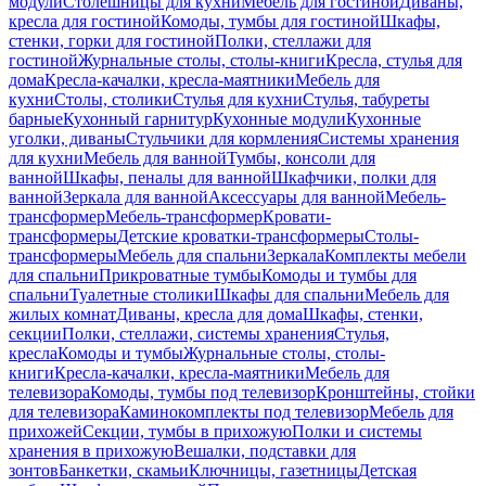
модули
Столешницы для кухни
Мебель для гостиной
Диваны,
кресла для гостиной
Комоды, тумбы для гостиной
Шкафы,
стенки, горки для гостиной
Полки, стеллажи для
гостиной
Журнальные столы, столы-книги
Кресла, стулья для
дома
Кресла-качалки, кресла-маятники
Мебель для
кухни
Столы, столики
Стулья для кухни
Стулья, табуреты
барные
Кухонный гарнитур
Кухонные модули
Кухонные
уголки, диваны
Стульчики для кормления
Системы хранения
для кухни
Мебель для ванной
Тумбы, консоли для
ванной
Шкафы, пеналы для ванной
Шкафчики, полки для
ванной
Зеркала для ванной
Аксессуары для ванной
Мебель-
трансформер
Мебель-трансформер
Кровати-
трансформеры
Детские кроватки-трансформеры
Столы-
трансформеры
Мебель для спальни
Зеркала
Комплекты мебели
для спальни
Прикроватные тумбы
Комоды и тумбы для
спальни
Туалетные столики
Шкафы для спальни
Мебель для
жилых комнат
Диваны, кресла для дома
Шкафы, стенки,
секции
Полки, стеллажи, системы хранения
Стулья,
кресла
Комоды и тумбы
Журнальные столы, столы-
книги
Кресла-качалки, кресла-маятники
Мебель для
телевизора
Комоды, тумбы под телевизор
Кронштейны, стойки
для телевизора
Каминокомплекты под телевизор
Мебель для
прихожей
Секции, тумбы в прихожую
Полки и системы
хранения в прихожую
Вешалки, подставки для
зонтов
Банкетки, скамьи
Ключницы, газетницы
Детская