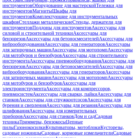
инструментов
Оборудование для мастерской
Тележки для
инструментов
Магниты
Шкафы для
инструментов
Комплектующие для инструментальных
шкафов
Стеллажи металлические
Стенды, держатели для
инструментов
Поддоны для инструментов
Аксессуары для
силовой и строительной техники
Аксессуары для
бензорезов
Аксессуары для бетоносмесителей
Аксессуары для
виброоборудования
Аксессуары для генераторов
Аксессуары
для затирочных машин
Аксессуары для мотопомп
Аксессуары
для мотобуров и бензобуров
Аксессуары для строительного
инструмента
Аксессуары пневмооборудования
Аксессуары для
бензорезов
Аксессуары для бетоносмесителей
Аксессуары для
виброоборудования
Аксессуары для генераторов
Аксессуары
для затирочных машин
Аксессуары для мотопомп
Аксессуары
для мотобуров и бензобуров
Аксессуары для
электроинструмента
Аксессуары для компрессоров,
пневмосистем
Аксессуары для сварки, пайки
Аксессуары для
станков
Аксессуары для стружкоотсосов
Аксессуары для
бурения и сверления
Аксессуары для резания
Аксессуары для
шлифования
Аксессуары для измерительных
приборов
Аксессуары для станков
Дом и сад
Садовая
техника
Триммеры, бензокосы
Цепные
пилы
Газонокосилки
Культиваторы, мотоблоки
Кусторезы,
садовые ножницы
Садовые, кормовые измельчители
Садовые