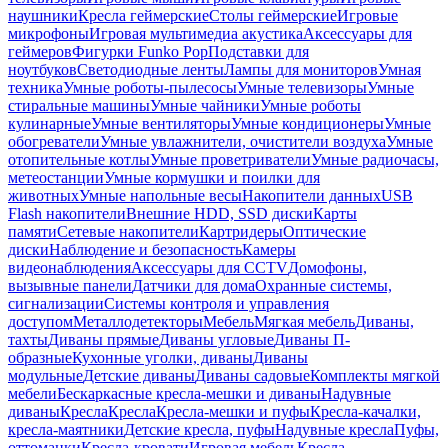
наушники
Кресла геймерские
Столы геймерские
Игровые
микрофоны
Игровая мультимедиа акустика
Аксессуары для
геймеров
Фигурки Funko Pop
Подставки для
ноутбуков
Светодиодные ленты
Лампы для мониторов
Умная
техника
Умные роботы-пылесосы
Умные телевизоры
Умные
стиральные машины
Умные чайники
Умные роботы
кулинарные
Умные вентиляторы
Умные кондиционеры
Умные
обогреватели
Умные увлажнители, очистители воздуха
Умные
отопительные котлы
Умные проветриватели
Умные радиочасы,
метеостанции
Умные кормушки и поилки для
животных
Умные напольные весы
Накопители данных
USB
Flash накопители
Внешние HDD, SSD диски
Карты
памяти
Сетевые накопители
Картридеры
Оптические
диски
Наблюдение и безопасность
Камеры
видеонаблюдения
Аксессуары для CCTV
Домофоны,
вызывные панели
Датчики для дома
Охранные системы,
сигнализации
Системы контроля и управления
доступом
Металлодетекторы
Мебель
Мягкая мебель
Диваны,
тахты
Диваны прямые
Диваны угловые
Диваны П-
образные
Кухонные уголки, диваны
Диваны
модульные
Детские диваны
Диваны садовые
Комплекты мягкой
мебели
Бескаркасные кресла-мешки и диваны
Надувные
диваны
Кресла
Кресла
Кресла-мешки и пуфы
Кресла-качалки,
кресла-маятники
Детские кресла, пуфы
Надувные кресла
Пуфы,
оттоманки
Кресла-кровати
Игровая мебель
Кресла