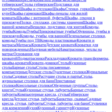
геймерские
Столы геймерские
Подставки для
ноутбуков
Шкафы и стеллажи
Шкафы
Стенки, горки
Шкафы-
купе
Шкафы-гармошки
Шкафы-пеналы для жилой
комнаты
Шкафы с витриной, буфеты
Шкафы, секции в
прихожую
Полки, стеллажи, системы хранения
Шкафы для
ванной комнаты
Вешалки, подставки для зонтов
Комоды,
тумбы
Комоды
Тумбы
Прикроватные тумбы
Обувницы, тумбы в
прихожую
Комоды, тумбы для ванной
Пеленальные столики,
комоды
Тумбы под ТВ
Комоды пластиковые
Кровати и
матрасы
Матрасы
Кровати
Детские кровати
Кроватки для
новорожденных
Надувная мебель
Наматрасники, чехлы на
матрас
Основания для
кроватей
Подматрасники
Раскладушки
Кровати-трансформеры,
шкафы-кровати
Кровати-домики
Столы
Кухонные
столы
Барные столы
Столы письменные,
компьютерные
Детские столы
Туалетные столики
Журнальные
столы
Садовые столы
Растущие столы и парты
Столы,
журнальные столики для бани
Приставные
столики
Консольные столики
Обеденные группы
Столы-
книги
Стулья
Кухонные стулья, табуреты
Барные стулья,
табуреты
Компьютерные кресла, стулья
Геймерские
кресла
Детские стулья, табуреты
Банкетки, скамьи
Садовые
кресла, стулья, табуреты
Стулья, табуреты для бани
Стульчики
для кормления
Кухня
Кухонный гарнитур
Кухонные