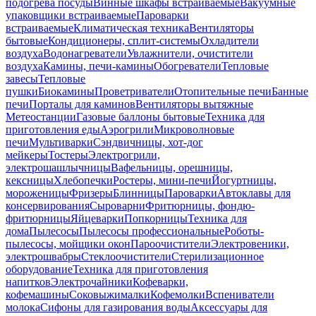
подогрева посуды
Винные шкафы встраиваемые
Вакуумные
упаковщики встраиваемые
Пароварки
встраиваемые
Климатическая техника
Вентиляторы
бытовые
Кондиционеры, сплит-системы
Охладители
воздуха
Водонагреватели
Увлажнители, очистители
воздуха
Камины, печи-камины
Обогреватели
Тепловые
завесы
Тепловые
пушки
Биокамины
Проветриватели
Отопительные печи
Банные
печи
Порталы для каминов
Вентиляторы вытяжные
Метеостанции
Газовые баллоны бытовые
Техника для
приготовления еды
Аэрогрили
Микроволновые
печи
Мультиварки
Сэндвичницы, хот-дог
мейкеры
Тостеры
Электрогрили,
электрошашлычницы
Вафельницы, орешницы,
кексницы
Хлебопечки
Ростеры, мини-печи
Йогуртницы,
мороженицы
Фризеры
Блинницы
Пароварки
Автоклавы для
консервирования
Сыроварни
Фритюрницы, фондю-
фритюрницы
Яйцеварки
Попкорницы
Техника для
дома
Пылесосы
Пылесосы профессиональные
Роботы-
пылесосы, мойщики окон
Пароочистители
Электровеники,
электрошвабры
Стеклоочистители
Стерилизационное
оборудование
Техника для приготовления
напитков
Электрочайники
Кофеварки,
кофемашины
Соковыжималки
Кофемолки
Вспениватели
молока
Сифоны для газирования воды
Аксессуары для