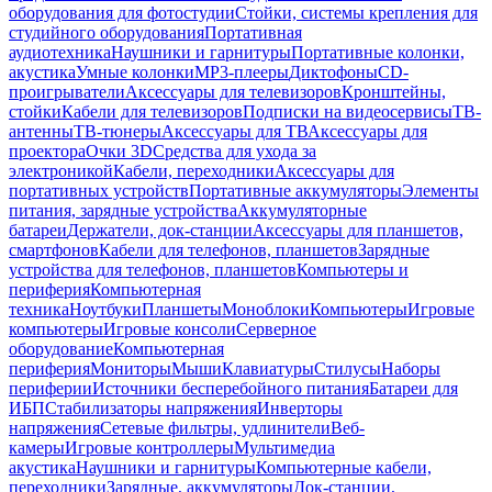
оборудования для фотостудии
Стойки, системы крепления для
студийного оборудования
Портативная
аудиотехника
Наушники и гарнитуры
Портативные колонки,
акустика
Умные колонки
MP3-плееры
Диктофоны
CD-
проигрыватели
Аксессуары для телевизоров
Кронштейны,
стойки
Кабели для телевизоров
Подписки на видеосервисы
ТВ-
антенны
ТВ-тюнеры
Аксессуары для ТВ
Аксессуары для
проектора
Очки 3D
Средства для ухода за
электроникой
Кабели, переходники
Аксессуары для
портативных устройств
Портативные аккумуляторы
Элементы
питания, зарядные устройства
Аккумуляторные
батареи
Держатели, док-станции
Аксессуары для планшетов,
смартфонов
Кабели для телефонов, планшетов
Зарядные
устройства для телефонов, планшетов
Компьютеры и
периферия
Компьютерная
техника
Ноутбуки
Планшеты
Моноблоки
Компьютеры
Игровые
компьютеры
Игровые консоли
Серверное
оборудование
Компьютерная
периферия
Мониторы
Мыши
Клавиатуры
Стилусы
Наборы
периферии
Источники бесперебойного питания
Батареи для
ИБП
Стабилизаторы напряжения
Инверторы
напряжения
Сетевые фильтры, удлинители
Веб-
камеры
Игровые контроллеры
Мультимедиа
акустика
Наушники и гарнитуры
Компьютерные кабели,
переходники
Зарядные, аккумуляторы
Док-станции,