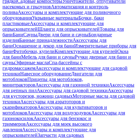
грядки
Садовые компостеры
Уничтожители, отпугиватели
насекомых и грызунов
Автоматизация и контроль
полива
Аксессуары и комплектующие для поливочного
оборудования
Укрывные материалы
Бочки, баки
пластиковые
Аксессуары и комплектующие для
опрыскивателей
Шланги для опрыскивателей
Товары для
бани
Бани
Сауны
Двери для бани и сауны
Бондарные
изделия
Банные принадлежности
Аксессуары для
бани
Оснащение и декор для бани
Измерительные приборы для
бани
Фитобочки, купели
Комплектующие для купелей
Окна
для бани
Мебель для бани и сауны
Ручки дверные для бани и
сауны
Эфирные масла
Спа-бассейны с
гидромассажем
Аксессуары и комплектующие для садовой
техники
Навесное оборудование
Двигатели для
мотоблоков
Прицепы для мотоблоков,
минитракторов
Аксессуары для газонной техники
Аксессуары
для цепных пил
Аксессуары для садовой техники
Аксессуары
для кусторезов, ножниц садовых
Моторные масла для садовой
техники
Аксессуары для аэратоторов и
скарификаторов
Аксессуары для культиваторов и
мотоблоков
Аксессуары для воздуходувок
Аксессуары для
газонокосилок
Аксессуары для бензокос и
триммеров
Аксессуары для моек высокого
давления
Аксессуары и комплектующие для
опрыскивателей
Запчасти для садовых