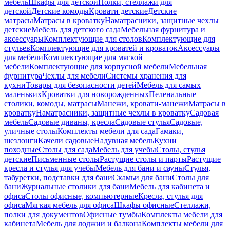
мебель
Шкафы для детской
Полки, стеллажи для
детской
Детские комоды
Кровати детские
Детские
матрасы
Матрасы в кроватку
Наматрасники, защитные чехлы
детские
Мебель для детского сада
Мебельная фурнитура и
аксессуары
Комплектующие для столов
Комплектующие для
стульев
Комплектующие для кроватей и кроваток
Аксессуары
для мебели
Комплектующие для мягкой
мебели
Комплектующие для корпусной мебели
Мебельная
фурнитура
Чехлы для мебели
Системы хранения для
кухни
Товары для безопасности детей
Мебель для самых
маленьких
Кроватки для новорожденных
Пеленальные
столики, комоды, матрасы
Манежи, кровати-манежи
Матрасы в
кроватку
Наматрасники, защитные чехлы в кроватку
Садовая
мебель
Садовые диваны, кресла
Садовые стулья
Садовые,
уличные столы
Комплекты мебели для сада
Гамаки,
шезлонги
Качели садовые
Надувная мебель
Кухни
походные
Столы для сада
Мебель для учебы
Столы, стулья
детские
Письменные столы
Растущие столы и парты
Растущие
кресла и стулья для учебы
Мебель для бани и сауны
Стулья,
табуретки, подставки для бани
Скамьи для бани
Столы для
бани
Журнальные столики для бани
Мебель для кабинета и
офиса
Столы офисные, компьютерные
Кресла, стулья для
офиса
Мягкая мебель для офиса
Шкафы офисные
Стеллажи,
полки для документов
Офисные тумбы
Комплекты мебели для
кабинета
Мебель для лоджии и балкона
Комплекты мебели для