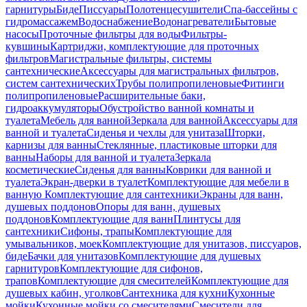
гарнитуры
Биде
Писсуары
Полотенцесушители
Спа-бассейны с
гидромассажем
Водоснабжение
Водонагреватели
Бытовые
насосы
Проточные фильтры для воды
Фильтры-
кувшины
Картриджи, комплектующие для проточных
фильтров
Магистральные фильтры, системы
сантехнические
Аксессуары для магистральных фильтров,
систем сантехнических
Трубы полипропиленовые
Фитинги
полипропиленовые
Расширительные баки,
гидроаккумуляторы
Обустройство ванной комнаты и
туалета
Мебель для ванной
Зеркала для ванной
Аксессуары для
ванной и туалета
Сиденья и чехлы для унитаза
Шторки,
карнизы для ванны
Стеклянные, пластиковые шторки для
ванны
Наборы для ванной и туалета
Зеркала
косметические
Сиденья для ванны
Коврики для ванной и
туалета
Экран-дверки в туалет
Комплектующие для мебели в
ванную
Комплектующие для сантехники
Экраны для ванн,
душевых поддонов
Опоры для ванн, душевых
поддонов
Комплектующие для ванн
Плинтусы для
сантехники
Сифоны, трапы
Комплектующие для
умывальников, моек
Комплектующие для унитазов, писсуаров,
биде
Бачки для унитазов
Комплектующие для душевых
гарнитуров
Комплектующие для сифонов,
трапов
Комплектующие для смесителей
Комплектующие для
душевых кабин, уголков
Сантехника для кухни
Кухонные
мойки
Кухонные мойки со смесителями
Смесители для