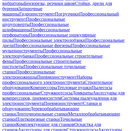
вибраторы
Бензорезы, резчики швов
Стойки, дрели для
бурения
Затирочные
машины
Гидроинструмент
Погрузчики
Профессиональный
инструмент
Профессиональные
шуруповерты
Профессиональные
шлифмашины
Профессиональные
перфораторы
Профессиональные циркулярные
пилы
Профессиональные электролобзики
Профессиональные
дрели
Профессиональные фрезеры
Профессиональные
мультиинструменты
Профессиональные
электрорубанки
Профессиональные строительные
фены
Профессиональные строительные
пистолеты
Профессиональные точильные
станки
Профессиональные
электроножницы
Пневмоинструмент
Наборы
профессионального электроинструмента
Строительное
оборудование
Компрессоры
Тепловые пушки
Пылесосы
профессиональные
Стружкоотсосы
Домкраты
Аксессуары для
компрессоров, пневмосистем
Системы пылеудаления для
электроинструмента
Пневмоинструмент
Станки и
оборудование
Деревообрабатывающие
станки
Ленточнопильные станки
Металлообрабатывающие
станки
Плиткорезные станки
Точильные
станки
Комплектующие для станков
Оснастка для
станков
Аксессуары для станков
Стружкоотсосы
Аксессуары