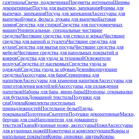
газетницы
Свечи, подсвечники
Предметы интерьера
Ширмы
декоративные
Посуда для выпечки, запекания
Формы для
выпечки, запекания
Посуда для запекания
Аксессуары для
выпечки
Бумага, фольга, рукава для выпечки
Бытовая
химия
Средства для стирки
Средства для посудомоечных
машин
Универсальные, специальные чистящие
средства
Чистящие средства для стекол и зеркал
Чистящие
средства для ванной и туалета
Чистящие средства для
кухни
Средства для мытья посуды
Чистящие средства для
мебели
Чистящие средства для напольных покрытий и
ковров
Средства для ухода за техникой
Освежители
воздуха
Средства от насекомых
Средства ухода за
одеждой
Средства ухода за обувью
Дезинфицирующие
средства
Аксессуары для бара
Сервировка для
напитков
Аксессуары для хранения напитков
Аксессуары для
приготовления коктейлей
Аксессуары для охлаждения
напитков
Наборы для бара, мини-бары
Штопоры, открывалки
для бутылок
Домашний текстиль
Подушки для
сна
Одеяла
Комплекты постельных
принадлежностей
Постельное белье
Пледы,
покрывала
Полотенца
Скатерти
Подушки декоративные
Маски,
беруши для сна
Наполнители для домашнего
текстиля
Ткани
Кухонные ножи, аксессуары
Ножи
Аксессуары
для кухонных ножей
Ножеточки и комплектующие
Ковры и
напольные покрытия
Ковры, циновки, шкуры
Ковры,