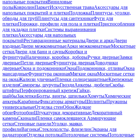
напольные покрытия
Виниловые
полы
Ковролин
Паркет
Искусственная трава
Аксессуары для
напольных покрытий и плитки
Подложка
Плинтусы, уголки,
обводы для труб
Плинтусы для сантехники
Фуги для
плитки
Порожки, профили для пола и плитки
Приспособления
для укладки плитки
Системы выравнивания
плитки
Аксессуары для напольных
покрытий
Реставрационные материалы
Двери и арки
Двери
входные
Двери межкомнатные
Арки межкомнатные
Москитные
сетки
Двери для бани и сауны
Коробки и
фурнитура
Наличники, коробки, доборы
Ручки дверные
Замки
дверные
Петли дверные
Фурнитура дверная
Доводчики
дверные
Окна и подоконники
Окна
Подоконники, отливы
Окна
мансардные
Фурнитура оконная
Мягкие окна
Москитные сетки
на окна
Жалюзи уличные
Пленки солнцезащитные
Крепежные
изделия
Саморезы, шурупы
Гвозди
Анкеры, дюбели
Скобы,
штифты
Перфорированный крепеж
Гайки,
шайбы
Заклепки
Болты, винты, шпильки
Хомуты
Химические
анкеры
Карабины
Фиксаторы арматуры
Шплинты
Пружины
универсальные
Отделка стен
Обои
Жидкие
обои
Фотообои
Штукатурки декоративные
Декоративный
камень
Скинали
Пленки самоклеящиеся
Армирующие
сетки
Стеновые панели
Уголки, маяки,
профили
Вагонка
Стеклохолсты, флизелин
Экраны для
радиаторов
Отделка потолка
Потолочные системы
Потолочные