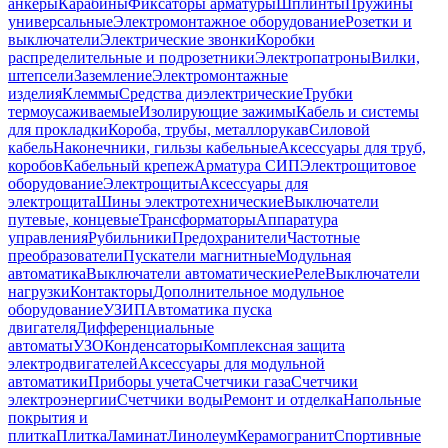
анкеры
Карабины
Фиксаторы арматуры
Шплинты
Пружины
универсальные
Электромонтажное оборудование
Розетки и
выключатели
Электрические звонки
Коробки
распределительные и подрозетники
Электропатроны
Вилки,
штепсели
Заземление
Электромонтажные
изделия
Клеммы
Средства диэлектрические
Трубки
термоусаживаемые
Изолирующие зажимы
Кабель и системы
для прокладки
Короба, трубы, металлорукав
Силовой
кабель
Наконечники, гильзы кабельные
Аксессуары для труб,
коробов
Кабельный крепеж
Арматура СИП
Электрощитовое
оборудование
Электрощиты
Аксессуары для
электрощита
Шины электротехнические
Выключатели
путевые, концевые
Трансформаторы
Аппаратура
управления
Рубильники
Предохранители
Частотные
преобразователи
Пускатели магнитные
Модульная
автоматика
Выключатели автоматические
Реле
Выключатели
нагрузки
Контакторы
Дополнительное модульное
оборудование
УЗИП
Автоматика пуска
двигателя
Дифференциальные
автоматы
УЗО
Конденсаторы
Комплексная защита
электродвигателей
Аксессуары для модульной
автоматики
Приборы учета
Счетчики газа
Счетчики
электроэнергии
Счетчики воды
Ремонт и отделка
Напольные
покрытия и
плитка
Плитка
Ламинат
Линолеум
Керамогранит
Спортивные