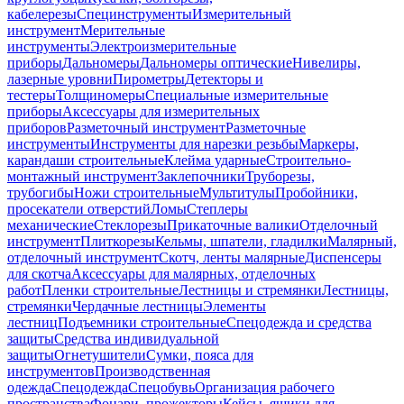
кабелерезы
Специнструменты
Измерительный
инструмент
Мерительные
инструменты
Электроизмерительные
приборы
Дальномеры
Дальномеры оптические
Нивелиры,
лазерные уровни
Пирометры
Детекторы и
тестеры
Толщиномеры
Специальные измерительные
приборы
Аксессуары для измерительных
приборов
Разметочный инструмент
Разметочные
инструменты
Инструменты для нарезки резьбы
Маркеры,
карандаши строительные
Клейма ударные
Строительно-
монтажный инструмент
Заклепочники
Труборезы,
трубогибы
Ножи строительные
Мультитулы
Пробойники,
просекатели отверстий
Ломы
Степлеры
механические
Стеклорезы
Прикаточные валики
Отделочный
инструмент
Плиткорезы
Кельмы, шпатели, гладилки
Малярный,
отделочный инструмент
Скотч, ленты малярные
Диспенсеры
для скотча
Аксессуары для малярных, отделочных
работ
Пленки строительные
Лестницы и стремянки
Лестницы,
стремянки
Чердачные лестницы
Элементы
лестниц
Подъемники строительные
Спецодежда и средства
защиты
Средства индивидуальной
защиты
Огнетушители
Сумки, пояса для
инструментов
Производственная
одежда
Спецодежда
Спецобувь
Организация рабочего
пространства
Фонари, прожекторы
Кейсы, ящики для