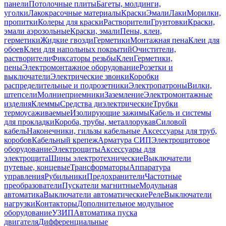
панели
Потолочные плиты
Багеты, молдинги,
уголки
Лакокрасочные материалы
Краски
Эмали
Лаки
Морилки,
пропитки
Колеры для краски
Растворители
Грунтовки
Краски,
эмали аэрозольные
Краски, эмали
Пены, клеи,
герметики
Жидкие гвозди
Герметики
Монтажная пена
Клеи для
обоев
Клеи для напольных покрытий
Очистители,
растворители
Фиксаторы резьбы
Клеи
Герметики,
пены
Электромонтажное оборудование
Розетки и
выключатели
Электрические звонки
Коробки
распределительные и подрозетники
Электропатроны
Вилки,
штепсели
Молниеприемники
Заземление
Электромонтажные
изделия
Клеммы
Средства диэлектрические
Трубки
термоусаживаемые
Изолирующие зажимы
Кабель и системы
для прокладки
Короба, трубы, металлорукав
Силовой
кабель
Наконечники, гильзы кабельные
Аксессуары для труб,
коробов
Кабельный крепеж
Арматура СИП
Электрощитовое
оборудование
Электрощиты
Аксессуары для
электрощита
Шины электротехнические
Выключатели
путевые, концевые
Трансформаторы
Аппаратура
управления
Рубильники
Предохранители
Частотные
преобразователи
Пускатели магнитные
Модульная
автоматика
Выключатели автоматические
Реле
Выключатели
нагрузки
Контакторы
Дополнительное модульное
оборудование
УЗИП
Автоматика пуска
двигателя
Дифференциальные