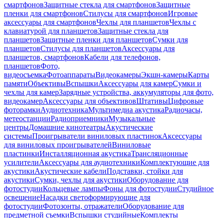
смартфонов
Защитные стекла для смартфонов
Защитные
пленки для смартфонов
Стилусы для смартфонов
Игровые
аксессуары для смартфонов
Чехлы для планшетов
Чехлы с
клавиатурой для планшетов
Защитные стекла для
планшетов
Защитные пленки для планшетов
Сумки для
планшетов
Стилусы для планшетов
Аксессуары для
планшетов, смартфонов
Кабели для телефонов,
планшетов
Фото,
видеосъемка
Фотоаппараты
Видеокамеры
Экшн-камеры
Карты
памяти
Объективы
Вспышки
Аксессуары для камер
Сумки и
чехлы для камер
Зарядные устройства, аккумуляторы для фото,
видеокамер
Аксессуары для объективов
Штативы
Цифровые
фоторамки
Аудиотехника
Мультимедиа акустика
Радиочасы,
метеостанции
Радиоприемники
Музыкальные
центры
Домашние кинотеатры
Акустические
системы
Проигрыватели виниловых пластинок
Аксессуары
для виниловых проигрывателей
Виниловые
пластинки
Инсталляционная акустика
Трансляционные
усилители
Аксессуары для аудиотехники
Комплектующие для
акустики
Акустические кабели
Подставки, стойки для
акустики
Сумки, чехлы для акустики
Оборудование для
фотостудии
Кольцевые лампы
Фоны для фотостудии
Студийное
освещение
Насадки светоформирующие для
фотостудии
Фотозонты, отражатели
Оборудование для
предметной съемки
Вспышки студийные
Комплекты