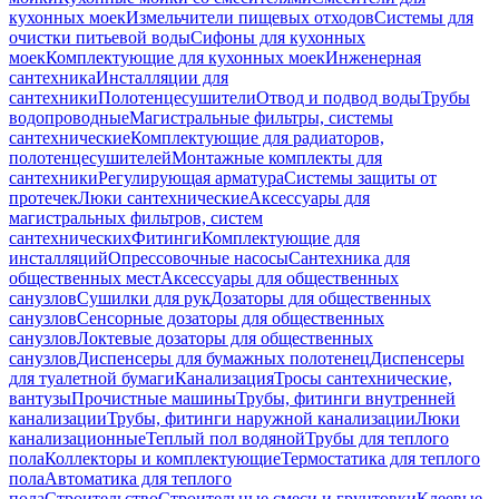
кухонных моек
Измельчители пищевых отходов
Системы для
очистки питьевой воды
Сифоны для кухонных
моек
Комплектующие для кухонных моек
Инженерная
сантехника
Инсталляции для
сантехники
Полотенцесушители
Отвод и подвод воды
Трубы
водопроводные
Магистральные фильтры, системы
сантехнические
Комплектующие для радиаторов,
полотенцесушителей
Монтажные комплекты для
сантехники
Регулирующая арматура
Системы защиты от
протечек
Люки сантехнические
Аксессуары для
магистральных фильтров, систем
сантехнических
Фитинги
Комплектующие для
инсталляций
Опрессовочные насосы
Сантехника для
общественных мест
Аксессуары для общественных
санузлов
Сушилки для рук
Дозаторы для общественных
санузлов
Сенсорные дозаторы для общественных
санузлов
Локтевые дозаторы для общественных
санузлов
Диспенсеры для бумажных полотенец
Диспенсеры
для туалетной бумаги
Канализация
Тросы сантехнические,
вантузы
Прочистные машины
Трубы, фитинги внутренней
канализации
Трубы, фитинги наружной канализации
Люки
канализационные
Теплый пол водяной
Трубы для теплого
пола
Коллекторы и комплектующие
Термостатика для теплого
пола
Автоматика для теплого
пола
Строительство
Строительные смеси и грунтовки
Клеевые