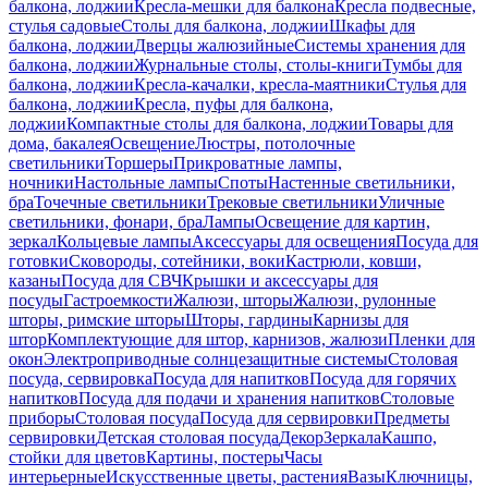
балкона, лоджии
Кресла-мешки для балкона
Кресла подвесные,
стулья садовые
Столы для балкона, лоджии
Шкафы для
балкона, лоджии
Дверцы жалюзийные
Системы хранения для
балкона, лоджии
Журнальные столы, столы-книги
Тумбы для
балкона, лоджии
Кресла-качалки, кресла-маятники
Стулья для
балкона, лоджии
Кресла, пуфы для балкона,
лоджии
Компактные столы для балкона, лоджии
Товары для
дома, бакалея
Освещение
Люстры, потолочные
светильники
Торшеры
Прикроватные лампы,
ночники
Настольные лампы
Споты
Настенные светильники,
бра
Точечные светильники
Трековые светильники
Уличные
светильники, фонари, бра
Лампы
Освещение для картин,
зеркал
Кольцевые лампы
Аксессуары для освещения
Посуда для
готовки
Сковороды, сотейники, воки
Кастрюли, ковши,
казаны
Посуда для СВЧ
Крышки и аксессуары для
посуды
Гастроемкости
Жалюзи, шторы
Жалюзи, рулонные
шторы, римские шторы
Шторы, гардины
Карнизы для
штор
Комплектующие для штор, карнизов, жалюзи
Пленки для
окон
Электроприводные солнцезащитные системы
Столовая
посуда, сервировка
Посуда для напитков
Посуда для горячих
напитков
Посуда для подачи и хранения напитков
Столовые
приборы
Столовая посуда
Посуда для сервировки
Предметы
сервировки
Детская столовая посуда
Декор
Зеркала
Кашпо,
стойки для цветов
Картины, постеры
Часы
интерьерные
Искусственные цветы, растения
Вазы
Ключницы,