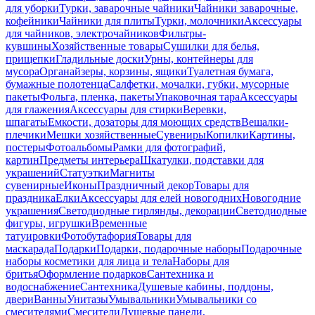
для уборки
Турки, заварочные чайники
Чайники заварочные,
кофейники
Чайники для плиты
Турки, молочники
Аксессуары
для чайников, электрочайников
Фильтры-
кувшины
Хозяйственные товары
Сушилки для белья,
прищепки
Гладильные доски
Урны, контейнеры для
мусора
Органайзеры, корзины, ящики
Туалетная бумага,
бумажные полотенца
Салфетки, мочалки, губки, мусорные
пакеты
Фольга, пленка, пакеты
Упаковочная тара
Аксессуары
для глажения
Аксессуары для стирки
Веревки,
шпагаты
Емкости, дозаторы для моющих средств
Вешалки-
плечики
Мешки хозяйственные
Сувениры
Копилки
Картины,
постеры
Фотоальбомы
Рамки для фотографий,
картин
Предметы интерьера
Шкатулки, подставки для
украшений
Статуэтки
Магниты
сувенирные
Иконы
Праздничный декор
Товары для
праздника
Елки
Аксессуары для елей новогодних
Новогодние
украшения
Светодиодные гирлянды, декорации
Светодиодные
фигуры, игрушки
Временные
татуировки
Фотобутафория
Товары для
маскарада
Подарки
Подарки, подарочные наборы
Подарочные
наборы косметики для лица и тела
Наборы для
бритья
Оформление подарков
Сантехника и
водоснабжение
Сантехника
Душевые кабины, поддоны,
двери
Ванны
Унитазы
Умывальники
Умывальники со
смесителями
Смесители
Душевые панели,