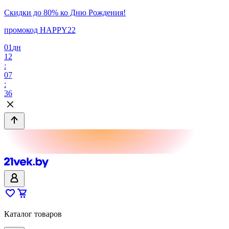
Скидки до 80% ко Дню Рождения!
промокод HAPPY22
01
дн
12
:
07
:
36
Каталог товаров