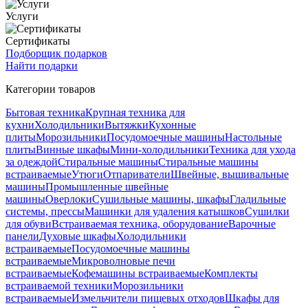
Услуги
Сертификаты
Подборщик подарков
Найти подарки
Категории товаров
Бытовая техника
Крупная техника для
кухни
Холодильники
Вытяжки
Кухонные
плиты
Морозильники
Посудомоечные машины
Настольные
плиты
Винные шкафы
Мини-холодильники
Техника для ухода
за одеждой
Стиральные машины
Стиральные машины
встраиваемые
Утюги
Отпариватели
Швейные, вышивальные
машины
Промышленные швейные
машины
Оверлоки
Сушильные машины, шкафы
Гладильные
системы, прессы
Машинки для удаления катышков
Сушилки
для обуви
Встраиваемая техника, оборудование
Варочные
панели
Духовые шкафы
Холодильники
встраиваемые
Посудомоечные машины
встраиваемые
Микроволновые печи
встраиваемые
Кофемашины встраиваемые
Комплекты
встраиваемой техники
Морозильники
встраиваемые
Измельчители пищевых отходов
Шкафы для