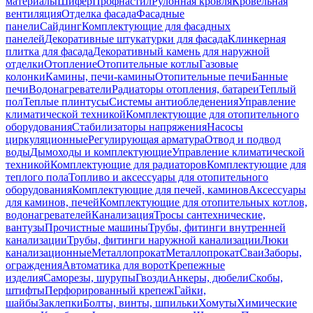
материалы
Шифер
Профнастил
Рулонная кровля
Кровельная
вентиляция
Отделка фасада
Фасадные
панели
Сайдинг
Комплектующие для фасадных
панелей
Декоративные штукатурки для фасада
Клинкерная
плитка для фасада
Декоративный камень для наружной
отделки
Отопление
Отопительные котлы
Газовые
колонки
Камины, печи-камины
Отопительные печи
Банные
печи
Водонагреватели
Радиаторы отопления, батареи
Теплый
пол
Теплые плинтусы
Системы антиобледенения
Управление
климатической техникой
Комплектующие для отопительного
оборудования
Стабилизаторы напряжения
Насосы
циркуляционные
Регулирующая арматура
Отвод и подвод
воды
Дымоходы и комплектующие
Управление климатической
техникой
Комплектующие для радиаторов
Комплектующие для
теплого пола
Топливо и аксессуары для отопительного
оборудования
Комплектующие для печей, каминов
Аксессуары
для каминов, печей
Комплектующие для отопительных котлов,
водонагревателей
Канализация
Тросы сантехнические,
вантузы
Прочистные машины
Трубы, фитинги внутренней
канализации
Трубы, фитинги наружной канализации
Люки
канализационные
Металлопрокат
Металлопрокат
Сваи
Заборы,
ограждения
Автоматика для ворот
Крепежные
изделия
Саморезы, шурупы
Гвозди
Анкеры, дюбели
Скобы,
штифты
Перфорированный крепеж
Гайки,
шайбы
Заклепки
Болты, винты, шпильки
Хомуты
Химические