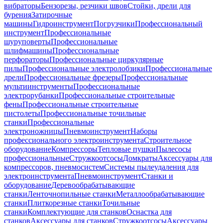
вибраторы
Бензорезы, резчики швов
Стойки, дрели для
бурения
Затирочные
машины
Гидроинструмент
Погрузчики
Профессиональный
инструмент
Профессиональные
шуруповерты
Профессиональные
шлифмашины
Профессиональные
перфораторы
Профессиональные циркулярные
пилы
Профессиональные электролобзики
Профессиональные
дрели
Профессиональные фрезеры
Профессиональные
мультиинструменты
Профессиональные
электрорубанки
Профессиональные строительные
фены
Профессиональные строительные
пистолеты
Профессиональные точильные
станки
Профессиональные
электроножницы
Пневмоинструмент
Наборы
профессионального электроинструмента
Строительное
оборудование
Компрессоры
Тепловые пушки
Пылесосы
профессиональные
Стружкоотсосы
Домкраты
Аксессуары для
компрессоров, пневмосистем
Системы пылеудаления для
электроинструмента
Пневмоинструмент
Станки и
оборудование
Деревообрабатывающие
станки
Ленточнопильные станки
Металлообрабатывающие
станки
Плиткорезные станки
Точильные
станки
Комплектующие для станков
Оснастка для
станков
Аксессуары для станков
Стружкоотсосы
Аксессуары