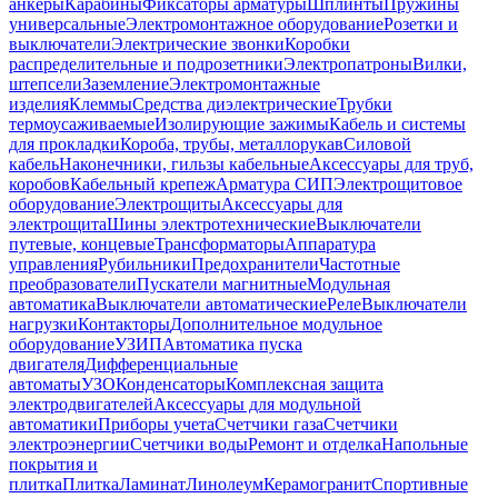
анкеры
Карабины
Фиксаторы арматуры
Шплинты
Пружины
универсальные
Электромонтажное оборудование
Розетки и
выключатели
Электрические звонки
Коробки
распределительные и подрозетники
Электропатроны
Вилки,
штепсели
Заземление
Электромонтажные
изделия
Клеммы
Средства диэлектрические
Трубки
термоусаживаемые
Изолирующие зажимы
Кабель и системы
для прокладки
Короба, трубы, металлорукав
Силовой
кабель
Наконечники, гильзы кабельные
Аксессуары для труб,
коробов
Кабельный крепеж
Арматура СИП
Электрощитовое
оборудование
Электрощиты
Аксессуары для
электрощита
Шины электротехнические
Выключатели
путевые, концевые
Трансформаторы
Аппаратура
управления
Рубильники
Предохранители
Частотные
преобразователи
Пускатели магнитные
Модульная
автоматика
Выключатели автоматические
Реле
Выключатели
нагрузки
Контакторы
Дополнительное модульное
оборудование
УЗИП
Автоматика пуска
двигателя
Дифференциальные
автоматы
УЗО
Конденсаторы
Комплексная защита
электродвигателей
Аксессуары для модульной
автоматики
Приборы учета
Счетчики газа
Счетчики
электроэнергии
Счетчики воды
Ремонт и отделка
Напольные
покрытия и
плитка
Плитка
Ламинат
Линолеум
Керамогранит
Спортивные