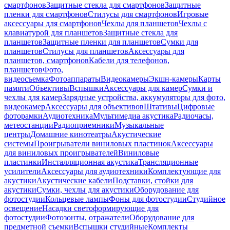
смартфонов
Защитные стекла для смартфонов
Защитные
пленки для смартфонов
Стилусы для смартфонов
Игровые
аксессуары для смартфонов
Чехлы для планшетов
Чехлы с
клавиатурой для планшетов
Защитные стекла для
планшетов
Защитные пленки для планшетов
Сумки для
планшетов
Стилусы для планшетов
Аксессуары для
планшетов, смартфонов
Кабели для телефонов,
планшетов
Фото,
видеосъемка
Фотоаппараты
Видеокамеры
Экшн-камеры
Карты
памяти
Объективы
Вспышки
Аксессуары для камер
Сумки и
чехлы для камер
Зарядные устройства, аккумуляторы для фото,
видеокамер
Аксессуары для объективов
Штативы
Цифровые
фоторамки
Аудиотехника
Мультимедиа акустика
Радиочасы,
метеостанции
Радиоприемники
Музыкальные
центры
Домашние кинотеатры
Акустические
системы
Проигрыватели виниловых пластинок
Аксессуары
для виниловых проигрывателей
Виниловые
пластинки
Инсталляционная акустика
Трансляционные
усилители
Аксессуары для аудиотехники
Комплектующие для
акустики
Акустические кабели
Подставки, стойки для
акустики
Сумки, чехлы для акустики
Оборудование для
фотостудии
Кольцевые лампы
Фоны для фотостудии
Студийное
освещение
Насадки светоформирующие для
фотостудии
Фотозонты, отражатели
Оборудование для
предметной съемки
Вспышки студийные
Комплекты