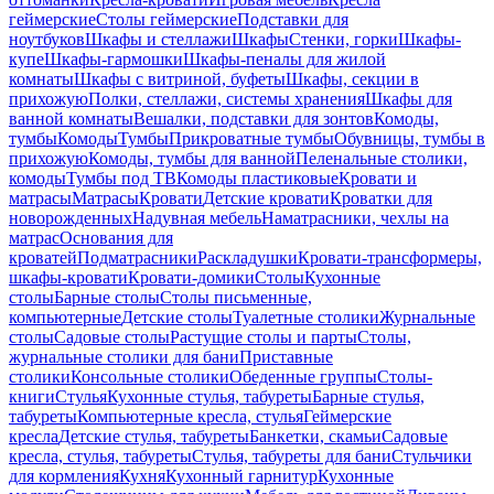
геймерские
Столы геймерские
Подставки для
ноутбуков
Шкафы и стеллажи
Шкафы
Стенки, горки
Шкафы-
купе
Шкафы-гармошки
Шкафы-пеналы для жилой
комнаты
Шкафы с витриной, буфеты
Шкафы, секции в
прихожую
Полки, стеллажи, системы хранения
Шкафы для
ванной комнаты
Вешалки, подставки для зонтов
Комоды,
тумбы
Комоды
Тумбы
Прикроватные тумбы
Обувницы, тумбы в
прихожую
Комоды, тумбы для ванной
Пеленальные столики,
комоды
Тумбы под ТВ
Комоды пластиковые
Кровати и
матрасы
Матрасы
Кровати
Детские кровати
Кроватки для
новорожденных
Надувная мебель
Наматрасники, чехлы на
матрас
Основания для
кроватей
Подматрасники
Раскладушки
Кровати-трансформеры,
шкафы-кровати
Кровати-домики
Столы
Кухонные
столы
Барные столы
Столы письменные,
компьютерные
Детские столы
Туалетные столики
Журнальные
столы
Садовые столы
Растущие столы и парты
Столы,
журнальные столики для бани
Приставные
столики
Консольные столики
Обеденные группы
Столы-
книги
Стулья
Кухонные стулья, табуреты
Барные стулья,
табуреты
Компьютерные кресла, стулья
Геймерские
кресла
Детские стулья, табуреты
Банкетки, скамьи
Садовые
кресла, стулья, табуреты
Стулья, табуреты для бани
Стульчики
для кормления
Кухня
Кухонный гарнитур
Кухонные