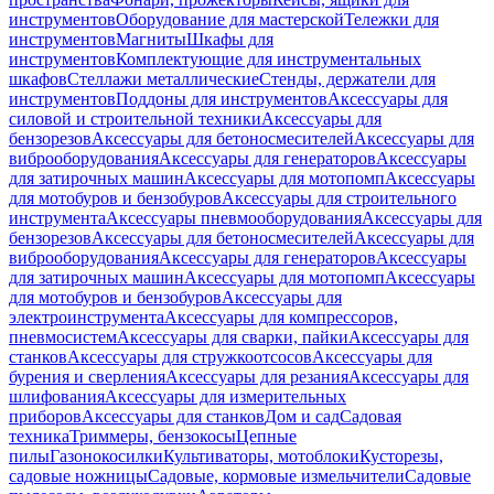
инструментов
Оборудование для мастерской
Тележки для
инструментов
Магниты
Шкафы для
инструментов
Комплектующие для инструментальных
шкафов
Стеллажи металлические
Стенды, держатели для
инструментов
Поддоны для инструментов
Аксессуары для
силовой и строительной техники
Аксессуары для
бензорезов
Аксессуары для бетоносмесителей
Аксессуары для
виброоборудования
Аксессуары для генераторов
Аксессуары
для затирочных машин
Аксессуары для мотопомп
Аксессуары
для мотобуров и бензобуров
Аксессуары для строительного
инструмента
Аксессуары пневмооборудования
Аксессуары для
бензорезов
Аксессуары для бетоносмесителей
Аксессуары для
виброоборудования
Аксессуары для генераторов
Аксессуары
для затирочных машин
Аксессуары для мотопомп
Аксессуары
для мотобуров и бензобуров
Аксессуары для
электроинструмента
Аксессуары для компрессоров,
пневмосистем
Аксессуары для сварки, пайки
Аксессуары для
станков
Аксессуары для стружкоотсосов
Аксессуары для
бурения и сверления
Аксессуары для резания
Аксессуары для
шлифования
Аксессуары для измерительных
приборов
Аксессуары для станков
Дом и сад
Садовая
техника
Триммеры, бензокосы
Цепные
пилы
Газонокосилки
Культиваторы, мотоблоки
Кусторезы,
садовые ножницы
Садовые, кормовые измельчители
Садовые