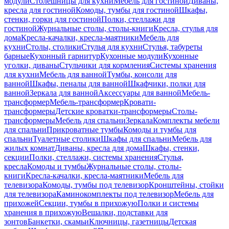
модули
Столешницы для кухни
Мебель для гостиной
Диваны,
кресла для гостиной
Комоды, тумбы для гостиной
Шкафы,
стенки, горки для гостиной
Полки, стеллажи для
гостиной
Журнальные столы, столы-книги
Кресла, стулья для
дома
Кресла-качалки, кресла-маятники
Мебель для
кухни
Столы, столики
Стулья для кухни
Стулья, табуреты
барные
Кухонный гарнитур
Кухонные модули
Кухонные
уголки, диваны
Стульчики для кормления
Системы хранения
для кухни
Мебель для ванной
Тумбы, консоли для
ванной
Шкафы, пеналы для ванной
Шкафчики, полки для
ванной
Зеркала для ванной
Аксессуары для ванной
Мебель-
трансформер
Мебель-трансформер
Кровати-
трансформеры
Детские кроватки-трансформеры
Столы-
трансформеры
Мебель для спальни
Зеркала
Комплекты мебели
для спальни
Прикроватные тумбы
Комоды и тумбы для
спальни
Туалетные столики
Шкафы для спальни
Мебель для
жилых комнат
Диваны, кресла для дома
Шкафы, стенки,
секции
Полки, стеллажи, системы хранения
Стулья,
кресла
Комоды и тумбы
Журнальные столы, столы-
книги
Кресла-качалки, кресла-маятники
Мебель для
телевизора
Комоды, тумбы под телевизор
Кронштейны, стойки
для телевизора
Каминокомплекты под телевизор
Мебель для
прихожей
Секции, тумбы в прихожую
Полки и системы
хранения в прихожую
Вешалки, подставки для
зонтов
Банкетки, скамьи
Ключницы, газетницы
Детская