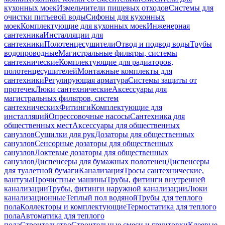
кухонных моек
Измельчители пищевых отходов
Системы для
очистки питьевой воды
Сифоны для кухонных
моек
Комплектующие для кухонных моек
Инженерная
сантехника
Инсталляции для
сантехники
Полотенцесушители
Отвод и подвод воды
Трубы
водопроводные
Магистральные фильтры, системы
сантехнические
Комплектующие для радиаторов,
полотенцесушителей
Монтажные комплекты для
сантехники
Регулирующая арматура
Системы защиты от
протечек
Люки сантехнические
Аксессуары для
магистральных фильтров, систем
сантехнических
Фитинги
Комплектующие для
инсталляций
Опрессовочные насосы
Сантехника для
общественных мест
Аксессуары для общественных
санузлов
Сушилки для рук
Дозаторы для общественных
санузлов
Сенсорные дозаторы для общественных
санузлов
Локтевые дозаторы для общественных
санузлов
Диспенсеры для бумажных полотенец
Диспенсеры
для туалетной бумаги
Канализация
Тросы сантехнические,
вантузы
Прочистные машины
Трубы, фитинги внутренней
канализации
Трубы, фитинги наружной канализации
Люки
канализационные
Теплый пол водяной
Трубы для теплого
пола
Коллекторы и комплектующие
Термостатика для теплого
пола
Автоматика для теплого
пола
Строительство
Строительные смеси и грунтовки
Клеевые