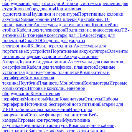
оборудования для фотостудии
Стойки, системы крепления для
студийного оборудования
Портативная
аудиотехника
Наушники и гарнитуры
Портативные колонки,
акустика
Умные колонки
MP3-плееры
Диктофоны
CD-
проигрыватели
Аксессуары для телевизоров
Кронштейны,
стойки
Кабели для телевизоров
Подписки на видеосервисы
ТВ-
антенны
ТВ-тюнеры
Аксессуары для ТВ
Аксессуары для
проектора
Очки 3D
Средства для ухода за
электроникой
Кабели, переходники
Аксессуары для
портативных устройств
Портативные аккумуляторы
Элементы
питания, зарядные устройства
Аккумуляторные
батареи
Держатели, док-станции
Аксессуары для планшетов,
смартфонов
Кабели для телефонов, планшетов
Зарядные
устройства для телефонов, планшетов
Компьютеры и
периферия
Компьютерная
техника
Ноутбуки
Планшеты
Моноблоки
Компьютеры
Игровые
компьютеры
Игровые консоли
Серверное
оборудование
Компьютерная
периферия
Мониторы
Мыши
Клавиатуры
Стилусы
Наборы
периферии
Источники бесперебойного питания
Батареи для
ИБП
Стабилизаторы напряжения
Инверторы
напряжения
Сетевые фильтры, удлинители
Веб-
камеры
Игровые контроллеры
Мультимедиа
акустика
Наушники и гарнитуры
Компьютерные кабели,
переходники
Зарядные, аккумуляторы
Док-станции,