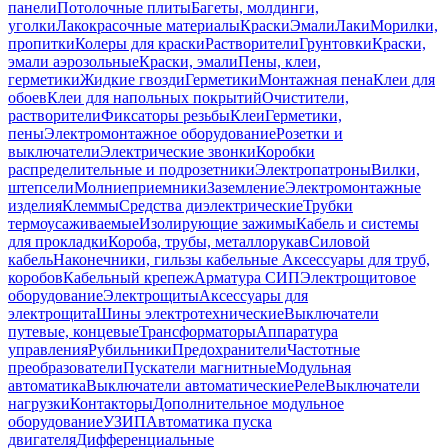
панели
Потолочные плиты
Багеты, молдинги,
уголки
Лакокрасочные материалы
Краски
Эмали
Лаки
Морилки,
пропитки
Колеры для краски
Растворители
Грунтовки
Краски,
эмали аэрозольные
Краски, эмали
Пены, клеи,
герметики
Жидкие гвозди
Герметики
Монтажная пена
Клеи для
обоев
Клеи для напольных покрытий
Очистители,
растворители
Фиксаторы резьбы
Клеи
Герметики,
пены
Электромонтажное оборудование
Розетки и
выключатели
Электрические звонки
Коробки
распределительные и подрозетники
Электропатроны
Вилки,
штепсели
Молниеприемники
Заземление
Электромонтажные
изделия
Клеммы
Средства диэлектрические
Трубки
термоусаживаемые
Изолирующие зажимы
Кабель и системы
для прокладки
Короба, трубы, металлорукав
Силовой
кабель
Наконечники, гильзы кабельные
Аксессуары для труб,
коробов
Кабельный крепеж
Арматура СИП
Электрощитовое
оборудование
Электрощиты
Аксессуары для
электрощита
Шины электротехнические
Выключатели
путевые, концевые
Трансформаторы
Аппаратура
управления
Рубильники
Предохранители
Частотные
преобразователи
Пускатели магнитные
Модульная
автоматика
Выключатели автоматические
Реле
Выключатели
нагрузки
Контакторы
Дополнительное модульное
оборудование
УЗИП
Автоматика пуска
двигателя
Дифференциальные