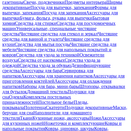
газетницы
Свечи, подсвечники
Предметы интерьера
Ширмы
декоративные
Посуда для выпечки, запекания
Формы для
выпечки, запекания
Посуда для запекания
Аксессуары для
выпечки
Бумага, фольга, рукава для выпечки
Бытовая
химия
Средства для стирки
Средства для посудомоечных
машин
Универсальные, специальные чистящие
средства
Чистящие средства для стекол и зеркал
Чистящие
средства для ванной и туалета
Чистящие средства для
кухни
Средства для мытья посуды
Чистящие средства для
мебели
Чистящие средства для напольных покрытий и
ковров
Средства для ухода за техникой
Освежители
воздуха
Средства от насекомых
Средства ухода за
одеждой
Средства ухода за обувью
Дезинфицирующие
средства
Аксессуары для бара
Сервировка для
напитков
Аксессуары для хранения напитков
Аксессуары для
приготовления коктейлей
Аксессуары для охлаждения
напитков
Наборы для бара, мини-бары
Штопоры, открывалки
для бутылок
Домашний текстиль
Подушки для
сна
Одеяла
Комплекты постельных
принадлежностей
Постельное белье
Пледы,
покрывала
Полотенца
Скатерти
Подушки декоративные
Маски,
беруши для сна
Наполнители для домашнего
текстиля
Ткани
Кухонные ножи, аксессуары
Ножи
Аксессуары
для кухонных ножей
Ножеточки и комплектующие
Ковры и
напольные покрытия
Ковры, циновки, шкуры
Ковры,