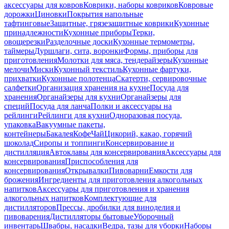
аксессуары для ковров
Коврики, наборы ковриков
Ковровые
дорожки
Циновки
Покрытия напольные
тафтинговые
Защитные, грязезащитные коврики
Кухонные
принадлежности
Кухонные приборы
Терки,
овощерезки
Разделочные доски
Кухонные термометры,
таймеры
Дуршлаги, сита, воронки
Формы, приборы для
приготовления
Молотки для мяса, тендерайзеры
Кухонные
мелочи
Миски
Кухонный текстиль
Кухонные фартуки,
прихватки
Кухонные полотенца
Скатерти, сервировочные
салфетки
Организация хранения на кухне
Посуда для
хранения
Органайзеры для кухни
Органайзеры для
специй
Посуда для ланча
Полки и аксессуары на
рейлинги
Рейлинги для кухни
Одноразовая посуда,
упаковка
Вакуумные пакеты,
контейнеры
Бакалея
Кофе
Чай
Цикорий, какао, горячий
шоколад
Сиропы и топпинги
Консервирование и
дистилляция
Автоклавы для консервирования
Аксессуары для
консервирования
Приспособления для
консервирования
Открывалки
Пивоварни
Емкости для
брожения
Ингредиенты для приготовления алкогольных
напитков
Аксессуары для приготовления и хранения
алкогольных напитков
Комплектующие для
дистилляторов
Прессы, дробилки для виноделия и
пивоварения
Дистилляторы бытовые
Уборочный
инвентарь
Швабры, насадки
Ведра, тазы для уборки
Наборы