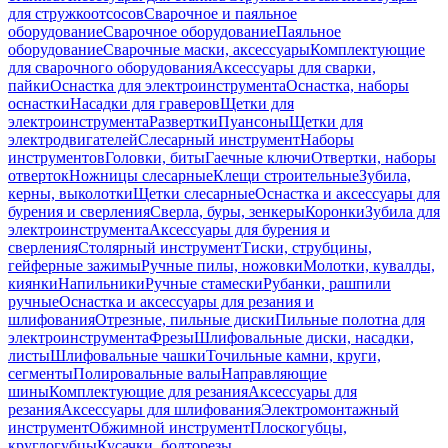
для стружкоотсосов
Сварочное и паяльное
оборудование
Сварочное оборудование
Паяльное
оборудование
Сварочные маски, аксессуары
Комплектующие
для сварочного оборудования
Аксессуары для сварки,
пайки
Оснастка для электроинструмента
Оснастка, наборы
оснастки
Насадки для граверов
Щетки для
электроинструмента
Развертки
Пуансоны
Щетки для
электродвигателей
Слесарный инструмент
Наборы
инструментов
Головки, биты
Гаечные ключи
Отвертки, наборы
отверток
Ножницы слесарные
Клещи строительные
Зубила,
керны, выколотки
Щетки слесарные
Оснастка и аксессуары для
бурения и сверления
Сверла, буры, зенкеры
Коронки
Зубила для
электроинструмента
Аксессуары для бурения и
сверления
Столярный инструмент
Тиски, струбцины,
гейферные зажимы
Ручные пилы, ножовки
Молотки, кувалды,
киянки
Напильники
Ручные стамески
Рубанки, рашпили
ручные
Оснастка и аксессуары для резания и
шлифования
Отрезные, пильные диски
Пильные полотна для
электроинструмента
Фрезы
Шлифовальные диски, насадки,
листы
Шлифовальные чашки
Точильные камни, круги,
сегменты
Полировальные валы
Направляющие
шины
Комплектующие для резания
Аксессуары для
резания
Аксессуары для шлифования
Электромонтажный
инструмент
Обжимной инструмент
Плоскогубцы,
круглогубцы
Кусачки, болторезы,