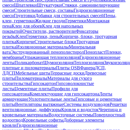
смеси
Шпатлевки
Штукатурки
Стяжки, самонивелирующие
смеси
Строительные смеси, составы
Гидроизоляционные
смеси
Грунтовки
Добавки для строительных смесей
Пены,
клеи, герметики
Жидкие гвозди
Герметики
Монтажная
пена
Клеи для обоев
Клеи для напольных
покрытий
Очистители, растворители
Фиксаторы
резьбы
Клеи
Герметики, пены
Кирпичи, блоки, тротуарная
плитка
Кирпичи
Строительные блоки
Тротуарная
плитка
Изоляционные материалы
Минеральная
вата
Экструдированный пенополистирол
Пенопласт
Пленки,
мембраны
Отражающая теплоизоляция
Гидроизоляционные
ленты
Поликарбонат
Шумоизоляция
Теплоизоляция
Звукоизоляц
плитные и пиломатериалы
Плиты OSB
Фанера
ДСП,
ЛДСП
Мебельные щиты
Террасные доски
Древесные
плиты
Пиломатериалы
Материалы для сухого
строительства
Гипсокартон
Гипсоволокнистые
листы
Цементные плиты
Профили для
гипсокартона
Комплектующие для гипсокартона
Ленты
армирующие
Уплотнительные ленты
Гипсовые и цементные
плиты
Вентиляторы вытяжные
Системы воздуховодов
Решетки
вентиляционные, диффузоры
Кровля и водосток
Черепица и
кровельные материалы
Водосточные системы
Поверхностный
водоотвод
Кровельные софиты
Доборные элементы
кровли
Гидроизоляционные