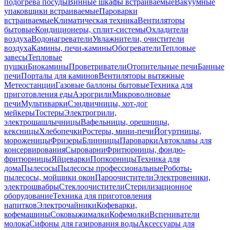
подогрева посуды
Винные шкафы встраиваемые
Вакуумные
упаковщики встраиваемые
Пароварки
встраиваемые
Климатическая техника
Вентиляторы
бытовые
Кондиционеры, сплит-системы
Охладители
воздуха
Водонагреватели
Увлажнители, очистители
воздуха
Камины, печи-камины
Обогреватели
Тепловые
завесы
Тепловые
пушки
Биокамины
Проветриватели
Отопительные печи
Банные
печи
Порталы для каминов
Вентиляторы вытяжные
Метеостанции
Газовые баллоны бытовые
Техника для
приготовления еды
Аэрогрили
Микроволновые
печи
Мультиварки
Сэндвичницы, хот-дог
мейкеры
Тостеры
Электрогрили,
электрошашлычницы
Вафельницы, орешницы,
кексницы
Хлебопечки
Ростеры, мини-печи
Йогуртницы,
мороженицы
Фризеры
Блинницы
Пароварки
Автоклавы для
консервирования
Сыроварни
Фритюрницы, фондю-
фритюрницы
Яйцеварки
Попкорницы
Техника для
дома
Пылесосы
Пылесосы профессиональные
Роботы-
пылесосы, мойщики окон
Пароочистители
Электровеники,
электрошвабры
Стеклоочистители
Стерилизационное
оборудование
Техника для приготовления
напитков
Электрочайники
Кофеварки,
кофемашины
Соковыжималки
Кофемолки
Вспениватели
молока
Сифоны для газирования воды
Аксессуары для