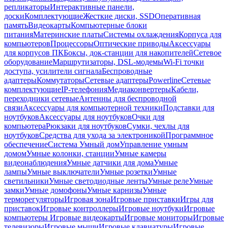
репликаторы
Интерактивные панели,
доски
Комплектующие
Жесткие диски, SSD
Оперативная
память
Видеокарты
Компьютерные блоки
питания
Материнские платы
Системы охлаждения
Корпуса для
компьютеров
Процессоры
Оптические приводы
Аксессуары
для корпусов ПК
Боксы, док-станции для накопителей
Сетевое
оборудование
Маршрутизаторы, DSL-модемы
Wi-Fi точки
доступа, усилители сигнала
Беспроводные
адаптеры
Коммутаторы
Сетевые адаптеры
Powerline
Сетевые
комплектующие
IP-телефония
Медиаконвертеры
Кабели,
переходники сетевые
Антенны для беспроводной
связи
Аксессуары для компьютерной техники
Подставки для
ноутбуков
Аксессуары для ноутбуков
Очки для
компьютера
Рюкзаки для ноутбуков
Сумки, чехлы для
ноутбуков
Средства для ухода за электроникой
Программное
обеспечение
Система Умный дом
Управление умным
домом
Умные колонки, станции
Умные камеры
видеонаблюдения
Умные датчики для дома
Умные
лампы
Умные выключатели
Умные розетки
Умные
светильники
Умные светодиодные ленты
Умные реле
Умные
замки
Умные домофоны
Умные карнизы
Умные
терморегуляторы
Игровая зона
Игровые приставки
Игры для
приставок
Игровые контроллеры
Игровые ноутбуки
Игровые
компьютеры
Игровые видеокарты
Игровые мониторы
Игровые
телевизоры
Игровые мыши
Игровые клавиатуры
Игровые