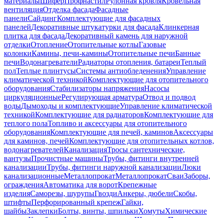
материалы
Шифер
Профнастил
Рулонная кровля
Кровельная
вентиляция
Отделка фасада
Фасадные
панели
Сайдинг
Комплектующие для фасадных
панелей
Декоративные штукатурки для фасада
Клинкерная
плитка для фасада
Декоративный камень для наружной
отделки
Отопление
Отопительные котлы
Газовые
колонки
Камины, печи-камины
Отопительные печи
Банные
печи
Водонагреватели
Радиаторы отопления, батареи
Теплый
пол
Теплые плинтусы
Системы антиобледенения
Управление
климатической техникой
Комплектующие для отопительного
оборудования
Стабилизаторы напряжения
Насосы
циркуляционные
Регулирующая арматура
Отвод и подвод
воды
Дымоходы и комплектующие
Управление климатической
техникой
Комплектующие для радиаторов
Комплектующие для
теплого пола
Топливо и аксессуары для отопительного
оборудования
Комплектующие для печей, каминов
Аксессуары
для каминов, печей
Комплектующие для отопительных котлов,
водонагревателей
Канализация
Тросы сантехнические,
вантузы
Прочистные машины
Трубы, фитинги внутренней
канализации
Трубы, фитинги наружной канализации
Люки
канализационные
Металлопрокат
Металлопрокат
Сваи
Заборы,
ограждения
Автоматика для ворот
Крепежные
изделия
Саморезы, шурупы
Гвозди
Анкеры, дюбели
Скобы,
штифты
Перфорированный крепеж
Гайки,
шайбы
Заклепки
Болты, винты, шпильки
Хомуты
Химические