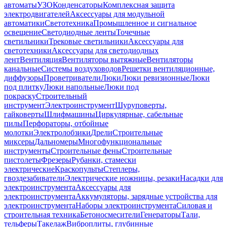
автоматы
УЗО
Конденсаторы
Комплексная защита
электродвигателей
Аксессуары для модульной
автоматики
Светотехника
Промышленное и сигнальное
освещение
Светодиодные ленты
Точечные
светильники
Трековые светильники
Аксессуары для
светотехники
Аксессуары для светодиодных
лент
Вентиляция
Вентиляторы вытяжные
Вентиляторы
канальные
Системы воздуховодов
Решетки вентиляционные,
диффузоры
Проветриватели
Люки
Люки ревизионные
Люки
под плитку
Люки напольные
Люки под
покраску
Строительный
инструмент
Электроинструмент
Шуруповерты,
гайковерты
Шлифмашины
Циркулярные, сабельные
пилы
Перфораторы, отбойные
молотки
Электролобзики
Дрели
Строительные
миксеры
Дальномеры
Многофункциональные
инструменты
Строительные фены
Строительные
пистолеты
Фрезеры
Рубанки, стамески
электрические
Краскопульты
Степлеры,
гвоздезабиватели
Электрические ножницы, резаки
Насадки для
электроинструмента
Аксессуары для
электроинструмента
Аккумуляторы, зарядные устройства для
электроинструмента
Наборы электроинструмента
Силовая и
строительная техника
Бетоносмесители
Генераторы
Тали,
тельферы
Такелаж
Виброплиты, глубинные