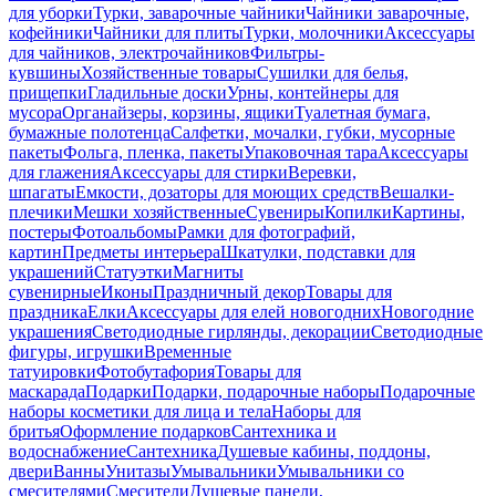
для уборки
Турки, заварочные чайники
Чайники заварочные,
кофейники
Чайники для плиты
Турки, молочники
Аксессуары
для чайников, электрочайников
Фильтры-
кувшины
Хозяйственные товары
Сушилки для белья,
прищепки
Гладильные доски
Урны, контейнеры для
мусора
Органайзеры, корзины, ящики
Туалетная бумага,
бумажные полотенца
Салфетки, мочалки, губки, мусорные
пакеты
Фольга, пленка, пакеты
Упаковочная тара
Аксессуары
для глажения
Аксессуары для стирки
Веревки,
шпагаты
Емкости, дозаторы для моющих средств
Вешалки-
плечики
Мешки хозяйственные
Сувениры
Копилки
Картины,
постеры
Фотоальбомы
Рамки для фотографий,
картин
Предметы интерьера
Шкатулки, подставки для
украшений
Статуэтки
Магниты
сувенирные
Иконы
Праздничный декор
Товары для
праздника
Елки
Аксессуары для елей новогодних
Новогодние
украшения
Светодиодные гирлянды, декорации
Светодиодные
фигуры, игрушки
Временные
татуировки
Фотобутафория
Товары для
маскарада
Подарки
Подарки, подарочные наборы
Подарочные
наборы косметики для лица и тела
Наборы для
бритья
Оформление подарков
Сантехника и
водоснабжение
Сантехника
Душевые кабины, поддоны,
двери
Ванны
Унитазы
Умывальники
Умывальники со
смесителями
Смесители
Душевые панели,