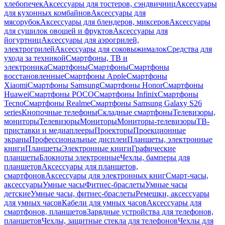
хлебопечек
Аксессуары для тостеров, сэндвичниц
Аксессуары
для кухонных комбайнов
Аксессуары для
мясорубок
Аксессуары для блендеров, миксеров
Аксессуары
для сушилок овощей и фруктов
Аксессуары для
йогуртниц
Аксессуары для аэрогрилей,
электрогрилей
Аксессуары для соковыжималок
Средства для
ухода за техникой
Смартфоны, ТВ и
электроника
Смартфоны
Смартфоны
Смартфоны
восстановленные
Смартфоны Apple
Смартфоны
Xiaomi
Смартфоны Samsung
Смартфоны Honor
Смартфоны
Huawei
Смартфоны POCO
Смартфоны Infinix
Смартфоны
Tecno
Смартфоны Realme
Смартфоны Samsung Galaxy S26
series
Кнопочные телефоны
Складные смартфоны
Телевизоры,
мониторы
Телевизоры
Мониторы
Мониторы-телевизоры
ТВ-
приставки и медиаплееры
Проекторы
Проекционные
экраны
Профессиональные дисплеи
Планшеты, электронные
книги
Планшеты
Электронные книги
Графические
планшеты
Блокноты электронные
Чехлы, бамперы для
планшетов
Аксессуары для планшетов,
смартфонов
Аксессуары для электронных книг
Смарт-часы,
аксессуары
Умные часы
Фитнес-браслеты
Умные часы
детские
Умные часы, фитнес-браслеты
Ремешки, аксессуары
для умных часов
Кабели для умных часов
Аксессуары для
смартфонов, планшетов
Зарядные устройства для телефонов,
планшетов
Чехлы, защитные стекла для телефонов
Чехлы для