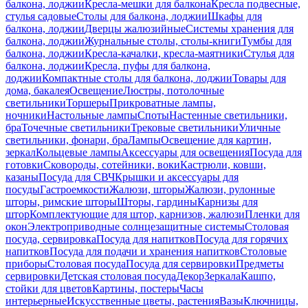
балкона, лоджии
Кресла-мешки для балкона
Кресла подвесные,
стулья садовые
Столы для балкона, лоджии
Шкафы для
балкона, лоджии
Дверцы жалюзийные
Системы хранения для
балкона, лоджии
Журнальные столы, столы-книги
Тумбы для
балкона, лоджии
Кресла-качалки, кресла-маятники
Стулья для
балкона, лоджии
Кресла, пуфы для балкона,
лоджии
Компактные столы для балкона, лоджии
Товары для
дома, бакалея
Освещение
Люстры, потолочные
светильники
Торшеры
Прикроватные лампы,
ночники
Настольные лампы
Споты
Настенные светильники,
бра
Точечные светильники
Трековые светильники
Уличные
светильники, фонари, бра
Лампы
Освещение для картин,
зеркал
Кольцевые лампы
Аксессуары для освещения
Посуда для
готовки
Сковороды, сотейники, воки
Кастрюли, ковши,
казаны
Посуда для СВЧ
Крышки и аксессуары для
посуды
Гастроемкости
Жалюзи, шторы
Жалюзи, рулонные
шторы, римские шторы
Шторы, гардины
Карнизы для
штор
Комплектующие для штор, карнизов, жалюзи
Пленки для
окон
Электроприводные солнцезащитные системы
Столовая
посуда, сервировка
Посуда для напитков
Посуда для горячих
напитков
Посуда для подачи и хранения напитков
Столовые
приборы
Столовая посуда
Посуда для сервировки
Предметы
сервировки
Детская столовая посуда
Декор
Зеркала
Кашпо,
стойки для цветов
Картины, постеры
Часы
интерьерные
Искусственные цветы, растения
Вазы
Ключницы,