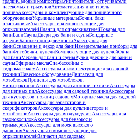
грядки
Садовые компостеры
Уничтожители, отпугиватели
насекомых и грызунов
Автоматизация и контроль
полива
Аксессуары и комплектующие для поливочного
оборудования
Укрывные материалы
Бочки, баки
пластиковые
Аксессуары и комплектующие для
опрыскивателей
Шланги для опрыскивателей
Товары для
бани
Бани
Сауны
Двери для бани и сауны
Бондарные
изделия
Банные принадлежности
Аксессуары для
бани
Оснащение и декор для бани
Измерительные приборы для
бани
Фитобочки, купели
Комплектующие для купелей
Окна
для бани
Мебель для бани и сауны
Ручки дверные для бани и
сауны
Эфирные масла
Спа-бассейны с
гидромассажем
Аксессуары и комплектующие для садовой
техники
Навесное оборудование
Двигатели для
мотоблоков
Прицепы для мотоблоков,
минитракторов
Аксессуары для газонной техники
Аксессуары
для цепных пил
Аксессуары для садовой техники
Аксессуары
для кусторезов, ножниц садовых
Моторные масла для садовой
техники
Аксессуары для аэратоторов и
скарификаторов
Аксессуары для культиваторов и
мотоблоков
Аксессуары для воздуходувок
Аксессуары для
газонокосилок
Аксессуары для бензокос и
триммеров
Аксессуары для моек высокого
давления
Аксессуары и комплектующие для
опрыскивателей
Запчасти для садовых