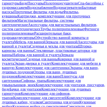
гарнитуры
Биде
Писсуары
Полотенцесушители
Спа-бассейны с
гидромассажем
Водоснабжение
Водонагреватели
Бытовые
насосы
Проточные фильтры для воды
Фильтры-
кувшины
Картриджи, комплектующие для проточных
фильтров
Магистральные фильтры, системы
сантехнические
Аксессуары для магистральных фильтров,
систем сантехнических
Трубы полипропиленовые
Фитинги
полипропиленовые
Расширительные баки,
гидроаккумуляторы
Обустройство ванной комнаты и
туалета
Мебель для ванной
Зеркала для ванной
Аксессуары для
ванной и туалета
Сиденья и чехлы для унитаза
Шторки,
карнизы для ванны
Стеклянные, пластиковые шторки для
ванны
Наборы для ванной и туалета
Зеркала
косметические
Сиденья для ванны
Коврики для ванной и
туалета
Экран-дверки в туалет
Комплектующие для мебели в
ванную
Комплектующие для сантехники
Экраны для ванн,
душевых поддонов
Опоры для ванн, душевых
поддонов
Комплектующие для ванн
Плинтусы для
сантехники
Сифоны, трапы
Комплектующие для
умывальников, моек
Комплектующие для унитазов, писсуаров,
биде
Бачки для унитазов
Комплектующие для душевых
гарнитуров
Комплектующие для сифонов,
трапов
Комплектующие для смесителей
Комплектующие для
душевых кабин, уголков
Сантехника для кухни
Кухонные
мойки
Кухонные мойки со смесителями
Смесители для