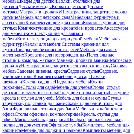
мебель
Шкафы для детской
Полки, стеллажи для
детской
Детские комоды
Кровати детские
Детские
матрасы
Матрасы в кроватку
Наматрасники, защитные чехлы
детские
Мебель для детского сада
Мебельная фурнитура и
аксессуары
Комплектующие для столов
Комплектующие для
стульев
Комплектующие для кроватей и кроваток
Аксессуары
для мебели
Комплектующие для мягкой
мебели
Комплектующие для корпусной мебели
Мебельная
фурнитура
Чехлы для мебели
Системы хранения для
кухни
Товары для безопасности детей
Мебель для самых
маленьких
Кроватки для новорожденных
Пеленальные
столики, комоды, матрасы
Манежи, кровати-манежи
Матрасы в
кроватку
Наматрасники, защитные чехлы в кроватку
Садовая
мебель
Садовые диваны, кресла
Садовые стулья
Садовые,
уличные столы
Комплекты мебели для сада
Гамаки,
шезлонги
Качели садовые
Надувная мебель
Кухни
походные
Столы для сада
Мебель для учебы
Столы, стулья
детские
Письменные столы
Растущие столы и парты
Растущие
кресла и стулья для учебы
Мебель для бани и сауны
Стулья,
табуретки, подставки для бани
Скамьи для бани
Столы для
бани
Журнальные столики для бани
Мебель для кабинета и
офиса
Столы офисные, компьютерные
Кресла, стулья для
офиса
Мягкая мебель для офиса
Шкафы офисные
Стеллажи,
полки для документов
Офисные тумбы
Комплекты мебели для
кабинета
Мебель для лоджии и балкона
Комплекты мебели для