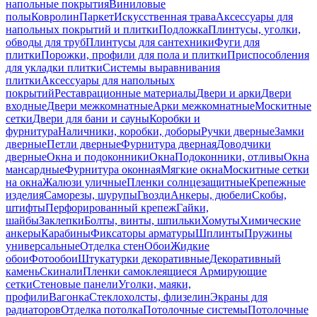
напольные покрытия
Виниловые
полы
Ковролин
Паркет
Искусственная трава
Аксессуары для
напольных покрытий и плитки
Подложка
Плинтусы, уголки,
обводы для труб
Плинтусы для сантехники
Фуги для
плитки
Порожки, профили для пола и плитки
Приспособления
для укладки плитки
Системы выравнивания
плитки
Аксессуары для напольных
покрытий
Реставрационные материалы
Двери и арки
Двери
входные
Двери межкомнатные
Арки межкомнатные
Москитные
сетки
Двери для бани и сауны
Коробки и
фурнитура
Наличники, коробки, доборы
Ручки дверные
Замки
дверные
Петли дверные
Фурнитура дверная
Доводчики
дверные
Окна и подоконники
Окна
Подоконники, отливы
Окна
мансардные
Фурнитура оконная
Мягкие окна
Москитные сетки
на окна
Жалюзи уличные
Пленки солнцезащитные
Крепежные
изделия
Саморезы, шурупы
Гвозди
Анкеры, дюбели
Скобы,
штифты
Перфорированный крепеж
Гайки,
шайбы
Заклепки
Болты, винты, шпильки
Хомуты
Химические
анкеры
Карабины
Фиксаторы арматуры
Шплинты
Пружины
универсальные
Отделка стен
Обои
Жидкие
обои
Фотообои
Штукатурки декоративные
Декоративный
камень
Скинали
Пленки самоклеящиеся
Армирующие
сетки
Стеновые панели
Уголки, маяки,
профили
Вагонка
Стеклохолсты, флизелин
Экраны для
радиаторов
Отделка потолка
Потолочные системы
Потолочные