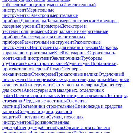
кабелерезы
Специнструменты
Измерительный
инструмент
Мерительные
инструменты
Электроизмерительные
приборы
Дальномеры
Дальномеры оптические
Нивелиры,
лазерные уровни
Пирометры
Детекторы и
тестеры
Толщиномеры
Специальные измерительные
приборы
Аксессуары для измерительных
приборов
Разметочный инструмент
Разметочные
инструменты
Инструменты для нарезки резьбы
Маркеры,
карандаши строительные
Клейма ударные
Строительно-
монтажный инструмент
Заклепочники
Труборезы,
трубогибы
Ножи строительные
Мультитулы
Пробойники,
просекатели отверстий
Ломы
Степлеры
механические
Стеклорезы
Прикаточные валики
Отделочный
инструмент
Плиткорезы
Кельмы, шпатели, гладилки
Малярный,
отделочный инструмент
Скотч, ленты малярные
Диспенсеры
для скотча
Аксессуары для малярных, отделочных
работ
Пленки строительные
Лестницы и стремянки
Лестницы,
стремянки
Чердачные лестницы
Элементы
лестниц
Подъемники строительные
Спецодежда и средства
защиты
Средства индивидуальной
защиты
Огнетушители
Сумки, пояса для
инструментов
Производственная
одежда
Спецодежда
Спецобувь
Организация рабочего
пространства
Фонари, прожекторы
Кейсы, ящики для