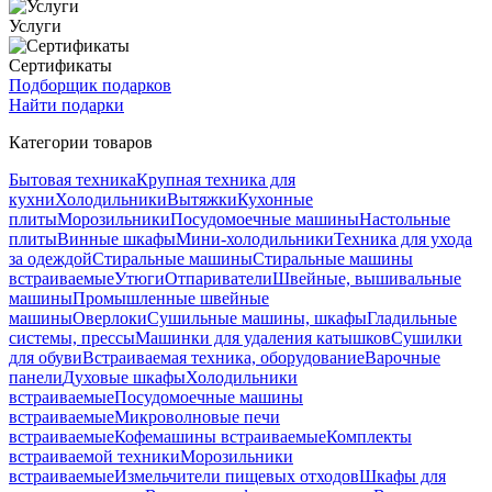
Услуги
Сертификаты
Подборщик подарков
Найти подарки
Категории товаров
Бытовая техника
Крупная техника для
кухни
Холодильники
Вытяжки
Кухонные
плиты
Морозильники
Посудомоечные машины
Настольные
плиты
Винные шкафы
Мини-холодильники
Техника для ухода
за одеждой
Стиральные машины
Стиральные машины
встраиваемые
Утюги
Отпариватели
Швейные, вышивальные
машины
Промышленные швейные
машины
Оверлоки
Сушильные машины, шкафы
Гладильные
системы, прессы
Машинки для удаления катышков
Сушилки
для обуви
Встраиваемая техника, оборудование
Варочные
панели
Духовые шкафы
Холодильники
встраиваемые
Посудомоечные машины
встраиваемые
Микроволновые печи
встраиваемые
Кофемашины встраиваемые
Комплекты
встраиваемой техники
Морозильники
встраиваемые
Измельчители пищевых отходов
Шкафы для