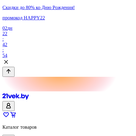
Скидки до 80% ко Дню Рождения!
промокод HAPPY22
02
дн
22
:
42
:
54
Каталог товаров