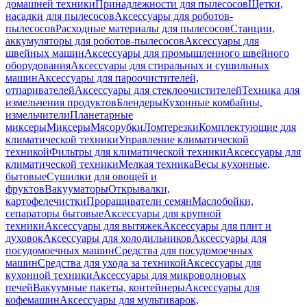
домашней техники
Принадлежности для пылесосов
Щетки,
насадки для пылесосов
Аксессуары для роботов-
пылесосов
Расходные материалы для пылесосов
Станции,
аккумуляторы для роботов-пылесосов
Аксессуары для
швейных машин
Аксессуары для промышленного швейного
оборудования
Аксессуары для стиральных и сушильных
машин
Аксессуары для пароочистителей,
отпаривателей
Аксессуары для стеклоочистителей
Техника для
измельчения продуктов
Блендеры
Кухонные комбайны,
измельчители
Планетарные
миксеры
Миксеры
Мясорубки
Ломтерезки
Комплектующие для
климатической техники
Управление климатической
техникой
Фильтры для климатической техники
Аксессуары для
климатической техники
Мелкая техника
Весы кухонные,
бытовые
Сушилки для овощей и
фруктов
Вакууматоры
Открывалки,
картофелечистки
Проращиватели семян
Маслобойки,
сепараторы бытовые
Аксессуары для крупной
техники
Аксессуары для вытяжек
Аксессуары для плит и
духовок
Аксессуары для холодильников
Аксессуары для
посудомоечных машин
Средства для посудомоечных
машин
Средства для ухода за техникой
Аксессуары для
кухонной техники
Аксессуары для микроволновых
печей
Вакуумные пакеты, контейнеры
Аксессуары для
кофемашин
Аксессуары для мультиварок,