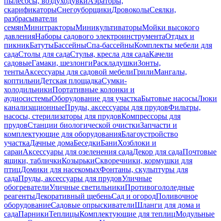
пылесосы, воздуходувки
Аэраторы,
скарификаторы
Снегоуборщики
Дровоколы
Сеялки,
разбрасыватели
семян
Минитракторы
Миникультиваторы
Мойки высокого
давления
Наборы садового электроинструмента
Отдых и
пикник
Батуты
Бассейны
Спа-бассейны
Комплекты мебели для
сада
Столы для сада
Стулья, кресла для сада
Качели
садовые
Гамаки, шезлонги
Раскладушки
Зонты,
тенты
Аксессуары для садовой мебели
Грили
Мангалы,
коптильни
Детская площадка
Сумки-
холодильники
Портативные колонки и
аудиосистемы
Оборудование для участка
Бытовые насосы
Люки
канализационные
Пруды, аксессуары для прудов
Фильтры,
насосы, стерилизаторы для прудов
Компрессоры для
прудов
Станции биологической очистки
Запчасти и
комплектующие для оборудования
Благоустройство
участка
Дачные дома
Беседки
Бани
Хозблоки и
сараи
Аксессуары для озеленения сада
Декор для сада
Почтовые
ящики, таблички
Козырьки
Скворечники, кормушки для
птиц
Домики для насекомых
Фонтаны, скульптуры для
сада
Пруды, аксессуары для прудов
Уличные
обогреватели
Уличные светильники
Противогололедные
реагенты
Декоративный щебень
Сад и огород
Поливочное
оборудование
Садовые опрыскиватели
Шланги для дома и
сада
Парники
Теплицы
Комплектующие для теплиц
Модульные