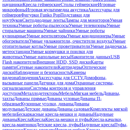
наушники
Кресла геймерские
Столы геймерские
Игровые
микрофоны
Игровая мультимедиа акустика
Аксессуары для
геймеров
Фигурки Funko Pop
Подставки для
ноутбуков
Светодиодные ленты
Лампы для мониторов
Умная
техника
Умные роботы-пылесосы
Умные телевизоры
Умные
стиральные машины
Умные чайники
Умные роботы
кулинарные
Умные вентиляторы
Умные кондиционеры
Умные
обогреватели
Умные увлажнители, очистители воздуха
Умные
отопительные котлы
Умные проветриватели
Умные радиочасы,
метеостанции
Умные кормушки и поилки для
животных
Умные напольные весы
Накопители данных
USB
Flash накопители
Внешние HDD, SSD диски
Карты
памяти
Сетевые накопители
Картридеры
Оптические
диски
Наблюдение и безопасность
Камеры
видеонаблюдения
Аксессуары для CCTV
Домофоны,
вызывные панели
Датчики для дома
Охранные системы,
сигнализации
Системы контроля и управления
доступом
Металлодетекторы
Мебель
Мягкая мебель
Диваны,
тахты
Диваны прямые
Диваны угловые
Диваны П-
образные
Кухонные уголки, диваны
Диваны
модульные
Детские диваны
Диваны садовые
Комплекты мягкой
мебели
Бескаркасные кресла-мешки и диваны
Надувные
диваны
Кресла
Кресла
Кресла-мешки и пуфы
Кресла-качалки,
кресла-маятники
Детские кресла, пуфы
Надувные кресла
Пуфы,
оттоманки
Кресла-кровати
Игровая мебель
Кресла