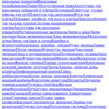
напольные покрытия
Виниловые
полы
Ковролин
Паркет
Искусственная трава
Аксессуары для
напольных покрытий и плитки
Подложка
Плинтусы, уголки,
обводы для труб
Плинтусы для сантехники
Фуги для
плитки
Порожки, профили для пола и плитки
Приспособления
для укладки плитки
Системы выравнивания
плитки
Аксессуары для напольных
покрытий
Реставрационные материалы
Двери и арки
Двери
входные
Двери межкомнатные
Арки межкомнатные
Москитные
сетки
Двери для бани и сауны
Коробки и
фурнитура
Наличники, коробки, доборы
Ручки дверные
Замки
дверные
Петли дверные
Фурнитура дверная
Доводчики
дверные
Окна и подоконники
Окна
Подоконники, отливы
Окна
мансардные
Фурнитура оконная
Мягкие окна
Москитные сетки
на окна
Жалюзи уличные
Пленки солнцезащитные
Крепежные
изделия
Саморезы, шурупы
Гвозди
Анкеры, дюбели
Скобы,
штифты
Перфорированный крепеж
Гайки,
шайбы
Заклепки
Болты, винты, шпильки
Хомуты
Химические
анкеры
Карабины
Фиксаторы арматуры
Шплинты
Пружины
универсальные
Отделка стен
Обои
Жидкие
обои
Фотообои
Штукатурки декоративные
Декоративный
камень
Скинали
Пленки самоклеящиеся
Армирующие
сетки
Стеновые панели
Уголки, маяки,
профили
Вагонка
Стеклохолсты, флизелин
Экраны для
радиаторов
Отделка потолка
Потолочные системы
Потолочные