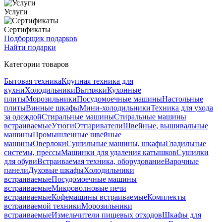
Услуги
Сертификаты
Подборщик подарков
Найти подарки
Категории товаров
Бытовая техника
Крупная техника для
кухни
Холодильники
Вытяжки
Кухонные
плиты
Морозильники
Посудомоечные машины
Настольные
плиты
Винные шкафы
Мини-холодильники
Техника для ухода
за одеждой
Стиральные машины
Стиральные машины
встраиваемые
Утюги
Отпариватели
Швейные, вышивальные
машины
Промышленные швейные
машины
Оверлоки
Сушильные машины, шкафы
Гладильные
системы, прессы
Машинки для удаления катышков
Сушилки
для обуви
Встраиваемая техника, оборудование
Варочные
панели
Духовые шкафы
Холодильники
встраиваемые
Посудомоечные машины
встраиваемые
Микроволновые печи
встраиваемые
Кофемашины встраиваемые
Комплекты
встраиваемой техники
Морозильники
встраиваемые
Измельчители пищевых отходов
Шкафы для