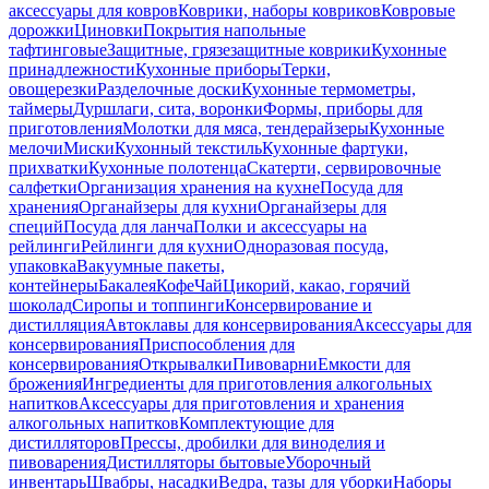
аксессуары для ковров
Коврики, наборы ковриков
Ковровые
дорожки
Циновки
Покрытия напольные
тафтинговые
Защитные, грязезащитные коврики
Кухонные
принадлежности
Кухонные приборы
Терки,
овощерезки
Разделочные доски
Кухонные термометры,
таймеры
Дуршлаги, сита, воронки
Формы, приборы для
приготовления
Молотки для мяса, тендерайзеры
Кухонные
мелочи
Миски
Кухонный текстиль
Кухонные фартуки,
прихватки
Кухонные полотенца
Скатерти, сервировочные
салфетки
Организация хранения на кухне
Посуда для
хранения
Органайзеры для кухни
Органайзеры для
специй
Посуда для ланча
Полки и аксессуары на
рейлинги
Рейлинги для кухни
Одноразовая посуда,
упаковка
Вакуумные пакеты,
контейнеры
Бакалея
Кофе
Чай
Цикорий, какао, горячий
шоколад
Сиропы и топпинги
Консервирование и
дистилляция
Автоклавы для консервирования
Аксессуары для
консервирования
Приспособления для
консервирования
Открывалки
Пивоварни
Емкости для
брожения
Ингредиенты для приготовления алкогольных
напитков
Аксессуары для приготовления и хранения
алкогольных напитков
Комплектующие для
дистилляторов
Прессы, дробилки для виноделия и
пивоварения
Дистилляторы бытовые
Уборочный
инвентарь
Швабры, насадки
Ведра, тазы для уборки
Наборы