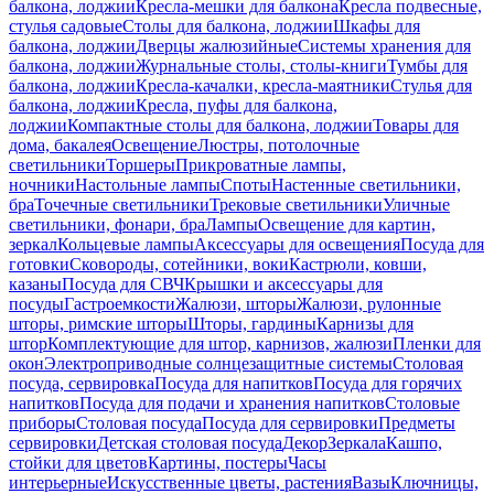
балкона, лоджии
Кресла-мешки для балкона
Кресла подвесные,
стулья садовые
Столы для балкона, лоджии
Шкафы для
балкона, лоджии
Дверцы жалюзийные
Системы хранения для
балкона, лоджии
Журнальные столы, столы-книги
Тумбы для
балкона, лоджии
Кресла-качалки, кресла-маятники
Стулья для
балкона, лоджии
Кресла, пуфы для балкона,
лоджии
Компактные столы для балкона, лоджии
Товары для
дома, бакалея
Освещение
Люстры, потолочные
светильники
Торшеры
Прикроватные лампы,
ночники
Настольные лампы
Споты
Настенные светильники,
бра
Точечные светильники
Трековые светильники
Уличные
светильники, фонари, бра
Лампы
Освещение для картин,
зеркал
Кольцевые лампы
Аксессуары для освещения
Посуда для
готовки
Сковороды, сотейники, воки
Кастрюли, ковши,
казаны
Посуда для СВЧ
Крышки и аксессуары для
посуды
Гастроемкости
Жалюзи, шторы
Жалюзи, рулонные
шторы, римские шторы
Шторы, гардины
Карнизы для
штор
Комплектующие для штор, карнизов, жалюзи
Пленки для
окон
Электроприводные солнцезащитные системы
Столовая
посуда, сервировка
Посуда для напитков
Посуда для горячих
напитков
Посуда для подачи и хранения напитков
Столовые
приборы
Столовая посуда
Посуда для сервировки
Предметы
сервировки
Детская столовая посуда
Декор
Зеркала
Кашпо,
стойки для цветов
Картины, постеры
Часы
интерьерные
Искусственные цветы, растения
Вазы
Ключницы,