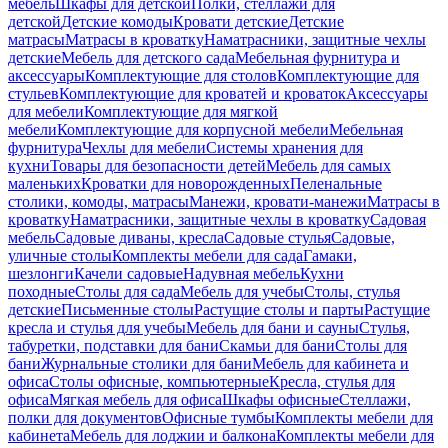
мебель
Шкафы для детской
Полки, стеллажи для
детской
Детские комоды
Кровати детские
Детские
матрасы
Матрасы в кроватку
Наматрасники, защитные чехлы
детские
Мебель для детского сада
Мебельная фурнитура и
аксессуары
Комплектующие для столов
Комплектующие для
стульев
Комплектующие для кроватей и кроваток
Аксессуары
для мебели
Комплектующие для мягкой
мебели
Комплектующие для корпусной мебели
Мебельная
фурнитура
Чехлы для мебели
Системы хранения для
кухни
Товары для безопасности детей
Мебель для самых
маленьких
Кроватки для новорожденных
Пеленальные
столики, комоды, матрасы
Манежи, кровати-манежи
Матрасы в
кроватку
Наматрасники, защитные чехлы в кроватку
Садовая
мебель
Садовые диваны, кресла
Садовые стулья
Садовые,
уличные столы
Комплекты мебели для сада
Гамаки,
шезлонги
Качели садовые
Надувная мебель
Кухни
походные
Столы для сада
Мебель для учебы
Столы, стулья
детские
Письменные столы
Растущие столы и парты
Растущие
кресла и стулья для учебы
Мебель для бани и сауны
Стулья,
табуретки, подставки для бани
Скамьи для бани
Столы для
бани
Журнальные столики для бани
Мебель для кабинета и
офиса
Столы офисные, компьютерные
Кресла, стулья для
офиса
Мягкая мебель для офиса
Шкафы офисные
Стеллажи,
полки для документов
Офисные тумбы
Комплекты мебели для
кабинета
Мебель для лоджии и балкона
Комплекты мебели для