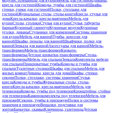
модули
Столешницы для кухни
Мебель для гостиной
Диваны,
кресла для гостиной
Комоды, тумбы для гостиной
Шкафы,
стенки, горки для гостиной
Полки, стеллажи для
гостиной
Журнальные столы, столы-книги
Кресла, стулья для
дома
Кресла-качалки, кресла-маятники
Мебель для
кухни
Столы, столики
Стулья для кухни
Стулья, табуреты
барные
Кухонный гарнитур
Кухонные модули
Кухонные
уголки, диваны
Стульчики для кормления
Системы хранения
для кухни
Мебель для ванной
Тумбы, консоли для
ванной
Шкафы, пеналы для ванной
Шкафчики, полки для
ванной
Зеркала для ванной
Аксессуары для ванной
Мебель-
трансформер
Мебель-трансформер
Кровати-
трансформеры
Детские кроватки-трансформеры
Столы-
трансформеры
Мебель для спальни
Зеркала
Комплекты мебели
для спальни
Прикроватные тумбы
Комоды и тумбы для
спальни
Туалетные столики
Шкафы для спальни
Мебель для
жилых комнат
Диваны, кресла для дома
Шкафы, стенки,
секции
Полки, стеллажи, системы хранения
Стулья,
кресла
Комоды и тумбы
Журнальные столы, столы-
книги
Кресла-качалки, кресла-маятники
Мебель для
телевизора
Комоды, тумбы под телевизор
Кронштейны, стойки
для телевизора
Каминокомплекты под телевизор
Мебель для
прихожей
Секции, тумбы в прихожую
Полки и системы
хранения в прихожую
Вешалки, подставки для
зонтов
Банкетки, скамьи
Ключницы, газетницы
Детская