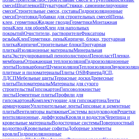
смеси
Шпатлевки
Штукатурки
Стяжки, самонивелирующие
смеси
Строительные смеси, составы
Гидроизоляционные
смеси
Грунтовки
Добавки для строительных смесей
Пены,
клеи, герметики
Жидкие гвозди
Герметики
Монтажная
пена
Клеи для обоев
Клеи для напольных
покрытий
Очистители, растворители
Фиксаторы
резьбы
Клеи
Герметики, пены
Кирпичи, блоки, тротуарная
плитка
Кирпичи
Строительные блоки
Тротуарная
плитка
Изоляционные материалы
Минеральная
вата
Экструдированный пенополистирол
Пенопласт
Пленки,
мембраны
Отражающая теплоизоляция
Гидроизоляционные
ленты
Поликарбонат
Шумоизоляция
Теплоизоляция
Звукоизоляц
плитные и пиломатериалы
Плиты OSB
Фанера
ДСП,
ЛДСП
Мебельные щиты
Террасные доски
Древесные
плиты
Пиломатериалы
Материалы для сухого
строительства
Гипсокартон
Гипсоволокнистые
листы
Цементные плиты
Профили для
гипсокартона
Комплектующие для гипсокартона
Ленты
армирующие
Уплотнительные ленты
Гипсовые и цементные
плиты
Вентиляторы вытяжные
Системы воздуховодов
Решетки
вентиляционные, диффузоры
Кровля и водосток
Черепица и
кровельные материалы
Водосточные системы
Поверхностный
водоотвод
Кровельные софиты
Доборные элементы
кровли
Гидроизоляционные