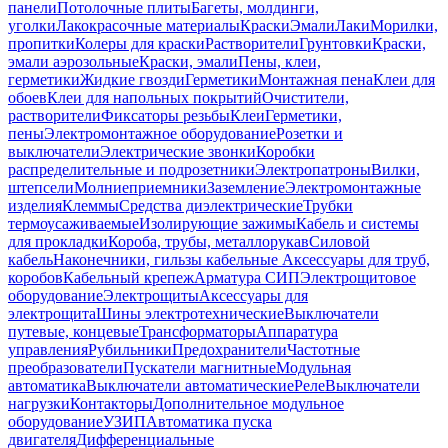
панели
Потолочные плиты
Багеты, молдинги,
уголки
Лакокрасочные материалы
Краски
Эмали
Лаки
Морилки,
пропитки
Колеры для краски
Растворители
Грунтовки
Краски,
эмали аэрозольные
Краски, эмали
Пены, клеи,
герметики
Жидкие гвозди
Герметики
Монтажная пена
Клеи для
обоев
Клеи для напольных покрытий
Очистители,
растворители
Фиксаторы резьбы
Клеи
Герметики,
пены
Электромонтажное оборудование
Розетки и
выключатели
Электрические звонки
Коробки
распределительные и подрозетники
Электропатроны
Вилки,
штепсели
Молниеприемники
Заземление
Электромонтажные
изделия
Клеммы
Средства диэлектрические
Трубки
термоусаживаемые
Изолирующие зажимы
Кабель и системы
для прокладки
Короба, трубы, металлорукав
Силовой
кабель
Наконечники, гильзы кабельные
Аксессуары для труб,
коробов
Кабельный крепеж
Арматура СИП
Электрощитовое
оборудование
Электрощиты
Аксессуары для
электрощита
Шины электротехнические
Выключатели
путевые, концевые
Трансформаторы
Аппаратура
управления
Рубильники
Предохранители
Частотные
преобразователи
Пускатели магнитные
Модульная
автоматика
Выключатели автоматические
Реле
Выключатели
нагрузки
Контакторы
Дополнительное модульное
оборудование
УЗИП
Автоматика пуска
двигателя
Дифференциальные