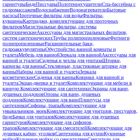
гарнитуры
Биде
Писсуары
Полотенцесушители
Спа-бассейны с
гидромассажем
Водоснабжение
Водонагреватели
Бытовые
насосы
Проточные фильтры для воды
Фильтры-
кувшины
Картриджи, комплектующие для проточных
фильтров
Магистральные фильтры, системы
сантехнические
Аксессуары для магистральных фильтров,
систем сантехнических
Трубы полипропиленовые
Фитинги
полипропиленовые
Расширительные баки,
гидроаккумуляторы
Обустройство ванной комнаты и
туалета
Мебель для ванной
Зеркала для ванной
Аксессуары для
ванной и туалета
Сиденья и чехлы для унитаза
Шторки,
карнизы для ванны
Стеклянные, пластиковые шторки для
ванны
Наборы для ванной и туалета
Зеркала
косметические
Сиденья для ванны
Коврики для ванной и
туалета
Экран-дверки в туалет
Комплектующие для мебели в
ванную
Комплектующие для сантехники
Экраны для ванн,
душевых поддонов
Опоры для ванн, душевых
поддонов
Комплектующие для ванн
Плинтусы для
сантехники
Сифоны, трапы
Комплектующие для
умывальников, моек
Комплектующие для унитазов, писсуаров,
биде
Бачки для унитазов
Комплектующие для душевых
гарнитуров
Комплектующие для сифонов,
трапов
Комплектующие для смесителей
Комплектующие для
душевых кабин, уголков
Сантехника для кухни
Кухонные
мойки
Кухонные мойки со смесителями
Смесители для