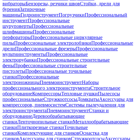
вибраторы
Бензорезы, резчики швов
Стойки, дрели для
бурения
Затирочные
машины
Гидроинструмент
Погрузчики
Профессиональный
инструмент
Профессиональные
шуруповерты
Профессиональные
шлифмашины
Профессиональные
перфораторы
Профессиональные циркулярные
пилы
Профессиональные электролобзики
Профессиональные
дрели
Профессиональные фрезеры
Профессиональные
мультиинструменты
Профессиональные
электрорубанки
Профессиональные строительные
фены
Профессиональные строительные
пистолеты
Профессиональные точильные
станки
Профессиональные
электроножницы
Пневмоинструмент
Наборы
профессионального электроинструмента
Строительное
оборудование
Компрессоры
Тепловые пушки
Пылесосы
профессиональные
Стружкоотсосы
Домкраты
Аксессуары для
компрессоров, пневмосистем
Системы пылеудаления для
электроинструмента
Пневмоинструмент
Станки и
оборудование
Деревообрабатывающие
станки
Ленточнопильные станки
Металлообрабатывающие
станки
Плиткорезные станки
Точильные
станки
Комплектующие для станков
Оснастка для
станков
Аксессуары для станков
Стружкоотсосы
Аксессуары