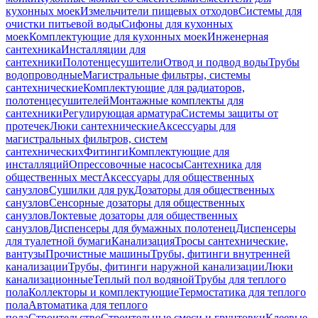
кухонных моек
Измельчители пищевых отходов
Системы для
очистки питьевой воды
Сифоны для кухонных
моек
Комплектующие для кухонных моек
Инженерная
сантехника
Инсталляции для
сантехники
Полотенцесушители
Отвод и подвод воды
Трубы
водопроводные
Магистральные фильтры, системы
сантехнические
Комплектующие для радиаторов,
полотенцесушителей
Монтажные комплекты для
сантехники
Регулирующая арматура
Системы защиты от
протечек
Люки сантехнические
Аксессуары для
магистральных фильтров, систем
сантехнических
Фитинги
Комплектующие для
инсталляций
Опрессовочные насосы
Сантехника для
общественных мест
Аксессуары для общественных
санузлов
Сушилки для рук
Дозаторы для общественных
санузлов
Сенсорные дозаторы для общественных
санузлов
Локтевые дозаторы для общественных
санузлов
Диспенсеры для бумажных полотенец
Диспенсеры
для туалетной бумаги
Канализация
Тросы сантехнические,
вантузы
Прочистные машины
Трубы, фитинги внутренней
канализации
Трубы, фитинги наружной канализации
Люки
канализационные
Теплый пол водяной
Трубы для теплого
пола
Коллекторы и комплектующие
Термостатика для теплого
пола
Автоматика для теплого
пола
Строительство
Строительные смеси и грунтовки
Клеевые