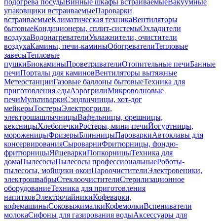
подогрева посуды
Винные шкафы встраиваемые
Вакуумные
упаковщики встраиваемые
Пароварки
встраиваемые
Климатическая техника
Вентиляторы
бытовые
Кондиционеры, сплит-системы
Охладители
воздуха
Водонагреватели
Увлажнители, очистители
воздуха
Камины, печи-камины
Обогреватели
Тепловые
завесы
Тепловые
пушки
Биокамины
Проветриватели
Отопительные печи
Банные
печи
Порталы для каминов
Вентиляторы вытяжные
Метеостанции
Газовые баллоны бытовые
Техника для
приготовления еды
Аэрогрили
Микроволновые
печи
Мультиварки
Сэндвичницы, хот-дог
мейкеры
Тостеры
Электрогрили,
электрошашлычницы
Вафельницы, орешницы,
кексницы
Хлебопечки
Ростеры, мини-печи
Йогуртницы,
мороженицы
Фризеры
Блинницы
Пароварки
Автоклавы для
консервирования
Сыроварни
Фритюрницы, фондю-
фритюрницы
Яйцеварки
Попкорницы
Техника для
дома
Пылесосы
Пылесосы профессиональные
Роботы-
пылесосы, мойщики окон
Пароочистители
Электровеники,
электрошвабры
Стеклоочистители
Стерилизационное
оборудование
Техника для приготовления
напитков
Электрочайники
Кофеварки,
кофемашины
Соковыжималки
Кофемолки
Вспениватели
молока
Сифоны для газирования воды
Аксессуары для