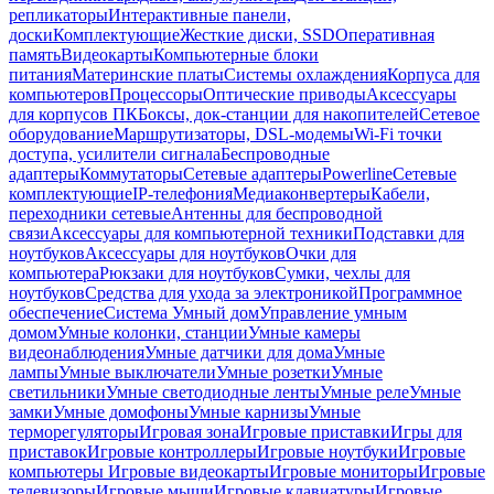
репликаторы
Интерактивные панели,
доски
Комплектующие
Жесткие диски, SSD
Оперативная
память
Видеокарты
Компьютерные блоки
питания
Материнские платы
Системы охлаждения
Корпуса для
компьютеров
Процессоры
Оптические приводы
Аксессуары
для корпусов ПК
Боксы, док-станции для накопителей
Сетевое
оборудование
Маршрутизаторы, DSL-модемы
Wi-Fi точки
доступа, усилители сигнала
Беспроводные
адаптеры
Коммутаторы
Сетевые адаптеры
Powerline
Сетевые
комплектующие
IP-телефония
Медиаконвертеры
Кабели,
переходники сетевые
Антенны для беспроводной
связи
Аксессуары для компьютерной техники
Подставки для
ноутбуков
Аксессуары для ноутбуков
Очки для
компьютера
Рюкзаки для ноутбуков
Сумки, чехлы для
ноутбуков
Средства для ухода за электроникой
Программное
обеспечение
Система Умный дом
Управление умным
домом
Умные колонки, станции
Умные камеры
видеонаблюдения
Умные датчики для дома
Умные
лампы
Умные выключатели
Умные розетки
Умные
светильники
Умные светодиодные ленты
Умные реле
Умные
замки
Умные домофоны
Умные карнизы
Умные
терморегуляторы
Игровая зона
Игровые приставки
Игры для
приставок
Игровые контроллеры
Игровые ноутбуки
Игровые
компьютеры
Игровые видеокарты
Игровые мониторы
Игровые
телевизоры
Игровые мыши
Игровые клавиатуры
Игровые