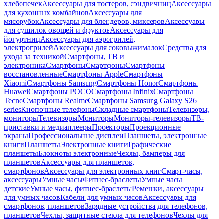
хлебопечек
Аксессуары для тостеров, сэндвичниц
Аксессуары
для кухонных комбайнов
Аксессуары для
мясорубок
Аксессуары для блендеров, миксеров
Аксессуары
для сушилок овощей и фруктов
Аксессуары для
йогуртниц
Аксессуары для аэрогрилей,
электрогрилей
Аксессуары для соковыжималок
Средства для
ухода за техникой
Смартфоны, ТВ и
электроника
Смартфоны
Смартфоны
Смартфоны
восстановленные
Смартфоны Apple
Смартфоны
Xiaomi
Смартфоны Samsung
Смартфоны Honor
Смартфоны
Huawei
Смартфоны POCO
Смартфоны Infinix
Смартфоны
Tecno
Смартфоны Realme
Смартфоны Samsung Galaxy S26
series
Кнопочные телефоны
Складные смартфоны
Телевизоры,
мониторы
Телевизоры
Мониторы
Мониторы-телевизоры
ТВ-
приставки и медиаплееры
Проекторы
Проекционные
экраны
Профессиональные дисплеи
Планшеты, электронные
книги
Планшеты
Электронные книги
Графические
планшеты
Блокноты электронные
Чехлы, бамперы для
планшетов
Аксессуары для планшетов,
смартфонов
Аксессуары для электронных книг
Смарт-часы,
аксессуары
Умные часы
Фитнес-браслеты
Умные часы
детские
Умные часы, фитнес-браслеты
Ремешки, аксессуары
для умных часов
Кабели для умных часов
Аксессуары для
смартфонов, планшетов
Зарядные устройства для телефонов,
планшетов
Чехлы, защитные стекла для телефонов
Чехлы для