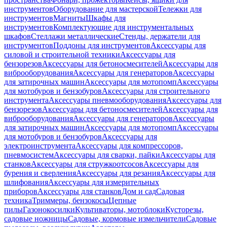
инструментов
Оборудование для мастерской
Тележки для
инструментов
Магниты
Шкафы для
инструментов
Комплектующие для инструментальных
шкафов
Стеллажи металлические
Стенды, держатели для
инструментов
Поддоны для инструментов
Аксессуары для
силовой и строительной техники
Аксессуары для
бензорезов
Аксессуары для бетоносмесителей
Аксессуары для
виброоборудования
Аксессуары для генераторов
Аксессуары
для затирочных машин
Аксессуары для мотопомп
Аксессуары
для мотобуров и бензобуров
Аксессуары для строительного
инструмента
Аксессуары пневмооборудования
Аксессуары для
бензорезов
Аксессуары для бетоносмесителей
Аксессуары для
виброоборудования
Аксессуары для генераторов
Аксессуары
для затирочных машин
Аксессуары для мотопомп
Аксессуары
для мотобуров и бензобуров
Аксессуары для
электроинструмента
Аксессуары для компрессоров,
пневмосистем
Аксессуары для сварки, пайки
Аксессуары для
станков
Аксессуары для стружкоотсосов
Аксессуары для
бурения и сверления
Аксессуары для резания
Аксессуары для
шлифования
Аксессуары для измерительных
приборов
Аксессуары для станков
Дом и сад
Садовая
техника
Триммеры, бензокосы
Цепные
пилы
Газонокосилки
Культиваторы, мотоблоки
Кусторезы,
садовые ножницы
Садовые, кормовые измельчители
Садовые