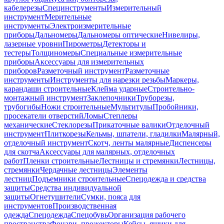
кабелерезы
Специнструменты
Измерительный
инструмент
Мерительные
инструменты
Электроизмерительные
приборы
Дальномеры
Дальномеры оптические
Нивелиры,
лазерные уровни
Пирометры
Детекторы и
тестеры
Толщиномеры
Специальные измерительные
приборы
Аксессуары для измерительных
приборов
Разметочный инструмент
Разметочные
инструменты
Инструменты для нарезки резьбы
Маркеры,
карандаши строительные
Клейма ударные
Строительно-
монтажный инструмент
Заклепочники
Труборезы,
трубогибы
Ножи строительные
Мультитулы
Пробойники,
просекатели отверстий
Ломы
Степлеры
механические
Стеклорезы
Прикаточные валики
Отделочный
инструмент
Плиткорезы
Кельмы, шпатели, гладилки
Малярный,
отделочный инструмент
Скотч, ленты малярные
Диспенсеры
для скотча
Аксессуары для малярных, отделочных
работ
Пленки строительные
Лестницы и стремянки
Лестницы,
стремянки
Чердачные лестницы
Элементы
лестниц
Подъемники строительные
Спецодежда и средства
защиты
Средства индивидуальной
защиты
Огнетушители
Сумки, пояса для
инструментов
Производственная
одежда
Спецодежда
Спецобувь
Организация рабочего
пространства
Фонари, прожекторы
Кейсы, ящики для