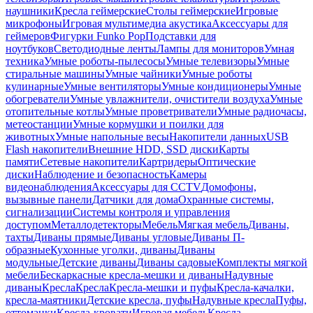
наушники
Кресла геймерские
Столы геймерские
Игровые
микрофоны
Игровая мультимедиа акустика
Аксессуары для
геймеров
Фигурки Funko Pop
Подставки для
ноутбуков
Светодиодные ленты
Лампы для мониторов
Умная
техника
Умные роботы-пылесосы
Умные телевизоры
Умные
стиральные машины
Умные чайники
Умные роботы
кулинарные
Умные вентиляторы
Умные кондиционеры
Умные
обогреватели
Умные увлажнители, очистители воздуха
Умные
отопительные котлы
Умные проветриватели
Умные радиочасы,
метеостанции
Умные кормушки и поилки для
животных
Умные напольные весы
Накопители данных
USB
Flash накопители
Внешние HDD, SSD диски
Карты
памяти
Сетевые накопители
Картридеры
Оптические
диски
Наблюдение и безопасность
Камеры
видеонаблюдения
Аксессуары для CCTV
Домофоны,
вызывные панели
Датчики для дома
Охранные системы,
сигнализации
Системы контроля и управления
доступом
Металлодетекторы
Мебель
Мягкая мебель
Диваны,
тахты
Диваны прямые
Диваны угловые
Диваны П-
образные
Кухонные уголки, диваны
Диваны
модульные
Детские диваны
Диваны садовые
Комплекты мягкой
мебели
Бескаркасные кресла-мешки и диваны
Надувные
диваны
Кресла
Кресла
Кресла-мешки и пуфы
Кресла-качалки,
кресла-маятники
Детские кресла, пуфы
Надувные кресла
Пуфы,
оттоманки
Кресла-кровати
Игровая мебель
Кресла