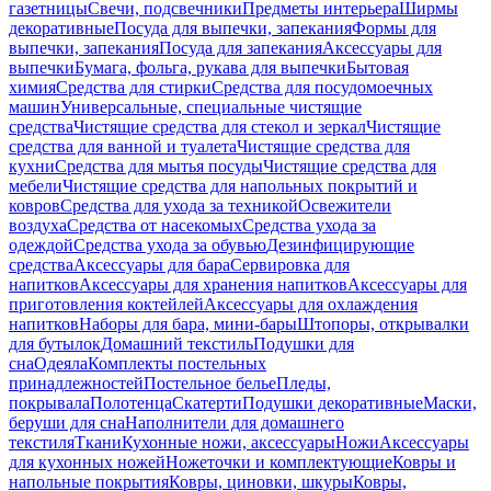
газетницы
Свечи, подсвечники
Предметы интерьера
Ширмы
декоративные
Посуда для выпечки, запекания
Формы для
выпечки, запекания
Посуда для запекания
Аксессуары для
выпечки
Бумага, фольга, рукава для выпечки
Бытовая
химия
Средства для стирки
Средства для посудомоечных
машин
Универсальные, специальные чистящие
средства
Чистящие средства для стекол и зеркал
Чистящие
средства для ванной и туалета
Чистящие средства для
кухни
Средства для мытья посуды
Чистящие средства для
мебели
Чистящие средства для напольных покрытий и
ковров
Средства для ухода за техникой
Освежители
воздуха
Средства от насекомых
Средства ухода за
одеждой
Средства ухода за обувью
Дезинфицирующие
средства
Аксессуары для бара
Сервировка для
напитков
Аксессуары для хранения напитков
Аксессуары для
приготовления коктейлей
Аксессуары для охлаждения
напитков
Наборы для бара, мини-бары
Штопоры, открывалки
для бутылок
Домашний текстиль
Подушки для
сна
Одеяла
Комплекты постельных
принадлежностей
Постельное белье
Пледы,
покрывала
Полотенца
Скатерти
Подушки декоративные
Маски,
беруши для сна
Наполнители для домашнего
текстиля
Ткани
Кухонные ножи, аксессуары
Ножи
Аксессуары
для кухонных ножей
Ножеточки и комплектующие
Ковры и
напольные покрытия
Ковры, циновки, шкуры
Ковры,