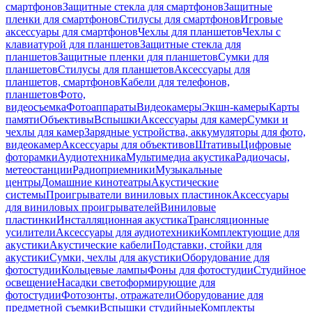
смартфонов
Защитные стекла для смартфонов
Защитные
пленки для смартфонов
Стилусы для смартфонов
Игровые
аксессуары для смартфонов
Чехлы для планшетов
Чехлы с
клавиатурой для планшетов
Защитные стекла для
планшетов
Защитные пленки для планшетов
Сумки для
планшетов
Стилусы для планшетов
Аксессуары для
планшетов, смартфонов
Кабели для телефонов,
планшетов
Фото,
видеосъемка
Фотоаппараты
Видеокамеры
Экшн-камеры
Карты
памяти
Объективы
Вспышки
Аксессуары для камер
Сумки и
чехлы для камер
Зарядные устройства, аккумуляторы для фото,
видеокамер
Аксессуары для объективов
Штативы
Цифровые
фоторамки
Аудиотехника
Мультимедиа акустика
Радиочасы,
метеостанции
Радиоприемники
Музыкальные
центры
Домашние кинотеатры
Акустические
системы
Проигрыватели виниловых пластинок
Аксессуары
для виниловых проигрывателей
Виниловые
пластинки
Инсталляционная акустика
Трансляционные
усилители
Аксессуары для аудиотехники
Комплектующие для
акустики
Акустические кабели
Подставки, стойки для
акустики
Сумки, чехлы для акустики
Оборудование для
фотостудии
Кольцевые лампы
Фоны для фотостудии
Студийное
освещение
Насадки светоформирующие для
фотостудии
Фотозонты, отражатели
Оборудование для
предметной съемки
Вспышки студийные
Комплекты