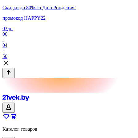
Скидки до 80% ко Дню Рождения!
промокод HAPPY22
03
дн
00
:
04
:
50
Каталог товаров