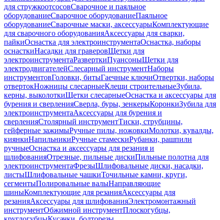
для стружкоотсосов
Сварочное и паяльное
оборудование
Сварочное оборудование
Паяльное
оборудование
Сварочные маски, аксессуары
Комплектующие
для сварочного оборудования
Аксессуары для сварки,
пайки
Оснастка для электроинструмента
Оснастка, наборы
оснастки
Насадки для граверов
Щетки для
электроинструмента
Развертки
Пуансоны
Щетки для
электродвигателей
Слесарный инструмент
Наборы
инструментов
Головки, биты
Гаечные ключи
Отвертки, наборы
отверток
Ножницы слесарные
Клещи строительные
Зубила,
керны, выколотки
Щетки слесарные
Оснастка и аксессуары для
бурения и сверления
Сверла, буры, зенкеры
Коронки
Зубила для
электроинструмента
Аксессуары для бурения и
сверления
Столярный инструмент
Тиски, струбцины,
гейферные зажимы
Ручные пилы, ножовки
Молотки, кувалды,
киянки
Напильники
Ручные стамески
Рубанки, рашпили
ручные
Оснастка и аксессуары для резания и
шлифования
Отрезные, пильные диски
Пильные полотна для
электроинструмента
Фрезы
Шлифовальные диски, насадки,
листы
Шлифовальные чашки
Точильные камни, круги,
сегменты
Полировальные валы
Направляющие
шины
Комплектующие для резания
Аксессуары для
резания
Аксессуары для шлифования
Электромонтажный
инструмент
Обжимной инструмент
Плоскогубцы,
круглогубцы
Кусачки, болторезы,