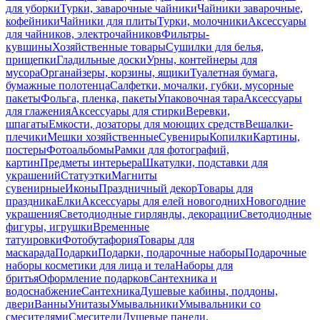
для уборки
Турки, заварочные чайники
Чайники заварочные,
кофейники
Чайники для плиты
Турки, молочники
Аксессуары
для чайников, электрочайников
Фильтры-
кувшины
Хозяйственные товары
Сушилки для белья,
прищепки
Гладильные доски
Урны, контейнеры для
мусора
Органайзеры, корзины, ящики
Туалетная бумага,
бумажные полотенца
Салфетки, мочалки, губки, мусорные
пакеты
Фольга, пленка, пакеты
Упаковочная тара
Аксессуары
для глажения
Аксессуары для стирки
Веревки,
шпагаты
Емкости, дозаторы для моющих средств
Вешалки-
плечики
Мешки хозяйственные
Сувениры
Копилки
Картины,
постеры
Фотоальбомы
Рамки для фотографий,
картин
Предметы интерьера
Шкатулки, подставки для
украшений
Статуэтки
Магниты
сувенирные
Иконы
Праздничный декор
Товары для
праздника
Елки
Аксессуары для елей новогодних
Новогодние
украшения
Светодиодные гирлянды, декорации
Светодиодные
фигуры, игрушки
Временные
татуировки
Фотобутафория
Товары для
маскарада
Подарки
Подарки, подарочные наборы
Подарочные
наборы косметики для лица и тела
Наборы для
бритья
Оформление подарков
Сантехника и
водоснабжение
Сантехника
Душевые кабины, поддоны,
двери
Ванны
Унитазы
Умывальники
Умывальники со
смесителями
Смесители
Душевые панели,