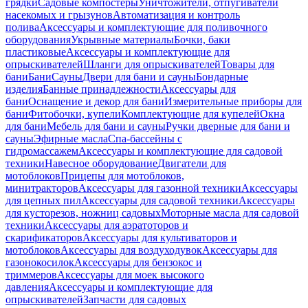
грядки
Садовые компостеры
Уничтожители, отпугиватели
насекомых и грызунов
Автоматизация и контроль
полива
Аксессуары и комплектующие для поливочного
оборудования
Укрывные материалы
Бочки, баки
пластиковые
Аксессуары и комплектующие для
опрыскивателей
Шланги для опрыскивателей
Товары для
бани
Бани
Сауны
Двери для бани и сауны
Бондарные
изделия
Банные принадлежности
Аксессуары для
бани
Оснащение и декор для бани
Измерительные приборы для
бани
Фитобочки, купели
Комплектующие для купелей
Окна
для бани
Мебель для бани и сауны
Ручки дверные для бани и
сауны
Эфирные масла
Спа-бассейны с
гидромассажем
Аксессуары и комплектующие для садовой
техники
Навесное оборудование
Двигатели для
мотоблоков
Прицепы для мотоблоков,
минитракторов
Аксессуары для газонной техники
Аксессуары
для цепных пил
Аксессуары для садовой техники
Аксессуары
для кусторезов, ножниц садовых
Моторные масла для садовой
техники
Аксессуары для аэратоторов и
скарификаторов
Аксессуары для культиваторов и
мотоблоков
Аксессуары для воздуходувок
Аксессуары для
газонокосилок
Аксессуары для бензокос и
триммеров
Аксессуары для моек высокого
давления
Аксессуары и комплектующие для
опрыскивателей
Запчасти для садовых