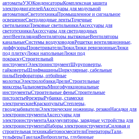
автоматы
УЗО
Конденсаторы
Комплексная защита
электродвигателей
Аксессуары для модульной
автоматики
Светотехника
Промышленное и сигнальное
освещение
Светодиодные ленты
Точечные
светильники
Трековые светильники
Аксессуары для
светотехники
Аксессуары для светодиодных
лент
Вентиляция
Вентиляторы вытяжные
Вентиляторы
канальные
Системы воздуховодов
Решетки вентиляционные,
диффузоры
Проветриватели
Люки
Люки ревизионные
Люки
под плитку
Люки напольные
Люки под
покраску
Строительный
инструмент
Электроинструмент
Шуруповерты,
гайковерты
Шлифмашины
Циркулярные, сабельные
пилы
Перфораторы, отбойные
молотки
Электролобзики
Дрели
Строительные
миксеры
Дальномеры
Многофункциональные
инструменты
Строительные фены
Строительные
пистолеты
Фрезеры
Рубанки, стамески
электрические
Краскопульты
Степлеры,
гвоздезабиватели
Электрические ножницы, резаки
Насадки для
электроинструмента
Аксессуары для
электроинструмента
Аккумуляторы, зарядные устройства для
электроинструмента
Наборы электроинструмента
Силовая и
строительная техника
Бетоносмесители
Генераторы
Тали,
тельферы
Такелаж
Виброплиты, глубинные