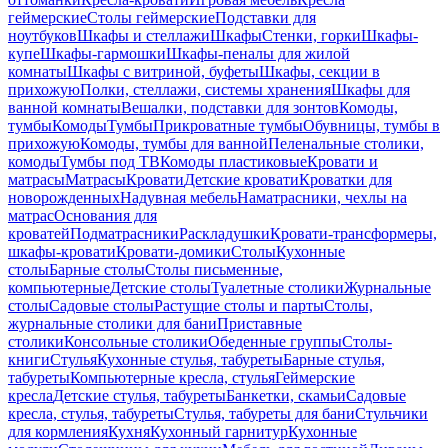
геймерские
Столы геймерские
Подставки для
ноутбуков
Шкафы и стеллажи
Шкафы
Стенки, горки
Шкафы-
купе
Шкафы-гармошки
Шкафы-пеналы для жилой
комнаты
Шкафы с витриной, буфеты
Шкафы, секции в
прихожую
Полки, стеллажи, системы хранения
Шкафы для
ванной комнаты
Вешалки, подставки для зонтов
Комоды,
тумбы
Комоды
Тумбы
Прикроватные тумбы
Обувницы, тумбы в
прихожую
Комоды, тумбы для ванной
Пеленальные столики,
комоды
Тумбы под ТВ
Комоды пластиковые
Кровати и
матрасы
Матрасы
Кровати
Детские кровати
Кроватки для
новорожденных
Надувная мебель
Наматрасники, чехлы на
матрас
Основания для
кроватей
Подматрасники
Раскладушки
Кровати-трансформеры,
шкафы-кровати
Кровати-домики
Столы
Кухонные
столы
Барные столы
Столы письменные,
компьютерные
Детские столы
Туалетные столики
Журнальные
столы
Садовые столы
Растущие столы и парты
Столы,
журнальные столики для бани
Приставные
столики
Консольные столики
Обеденные группы
Столы-
книги
Стулья
Кухонные стулья, табуреты
Барные стулья,
табуреты
Компьютерные кресла, стулья
Геймерские
кресла
Детские стулья, табуреты
Банкетки, скамьи
Садовые
кресла, стулья, табуреты
Стулья, табуреты для бани
Стульчики
для кормления
Кухня
Кухонный гарнитур
Кухонные