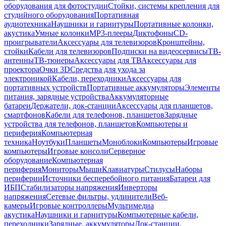
оборудования для фотостудии
Стойки, системы крепления для
студийного оборудования
Портативная
аудиотехника
Наушники и гарнитуры
Портативные колонки,
акустика
Умные колонки
MP3-плееры
Диктофоны
CD-
проигрыватели
Аксессуары для телевизоров
Кронштейны,
стойки
Кабели для телевизоров
Подписки на видеосервисы
ТВ-
антенны
ТВ-тюнеры
Аксессуары для ТВ
Аксессуары для
проектора
Очки 3D
Средства для ухода за
электроникой
Кабели, переходники
Аксессуары для
портативных устройств
Портативные аккумуляторы
Элементы
питания, зарядные устройства
Аккумуляторные
батареи
Держатели, док-станции
Аксессуары для планшетов,
смартфонов
Кабели для телефонов, планшетов
Зарядные
устройства для телефонов, планшетов
Компьютеры и
периферия
Компьютерная
техника
Ноутбуки
Планшеты
Моноблоки
Компьютеры
Игровые
компьютеры
Игровые консоли
Серверное
оборудование
Компьютерная
периферия
Мониторы
Мыши
Клавиатуры
Стилусы
Наборы
периферии
Источники бесперебойного питания
Батареи для
ИБП
Стабилизаторы напряжения
Инверторы
напряжения
Сетевые фильтры, удлинители
Веб-
камеры
Игровые контроллеры
Мультимедиа
акустика
Наушники и гарнитуры
Компьютерные кабели,
переходники
Зарядные, аккумуляторы
Док-станции,