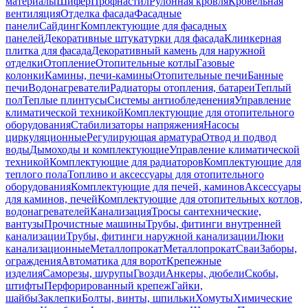
материалы
Шифер
Профнастил
Рулонная кровля
Кровельная
вентиляция
Отделка фасада
Фасадные
панели
Сайдинг
Комплектующие для фасадных
панелей
Декоративные штукатурки для фасада
Клинкерная
плитка для фасада
Декоративный камень для наружной
отделки
Отопление
Отопительные котлы
Газовые
колонки
Камины, печи-камины
Отопительные печи
Банные
печи
Водонагреватели
Радиаторы отопления, батареи
Теплый
пол
Теплые плинтусы
Системы антиобледенения
Управление
климатической техникой
Комплектующие для отопительного
оборудования
Стабилизаторы напряжения
Насосы
циркуляционные
Регулирующая арматура
Отвод и подвод
воды
Дымоходы и комплектующие
Управление климатической
техникой
Комплектующие для радиаторов
Комплектующие для
теплого пола
Топливо и аксессуары для отопительного
оборудования
Комплектующие для печей, каминов
Аксессуары
для каминов, печей
Комплектующие для отопительных котлов,
водонагревателей
Канализация
Тросы сантехнические,
вантузы
Прочистные машины
Трубы, фитинги внутренней
канализации
Трубы, фитинги наружной канализации
Люки
канализационные
Металлопрокат
Металлопрокат
Сваи
Заборы,
ограждения
Автоматика для ворот
Крепежные
изделия
Саморезы, шурупы
Гвозди
Анкеры, дюбели
Скобы,
штифты
Перфорированный крепеж
Гайки,
шайбы
Заклепки
Болты, винты, шпильки
Хомуты
Химические