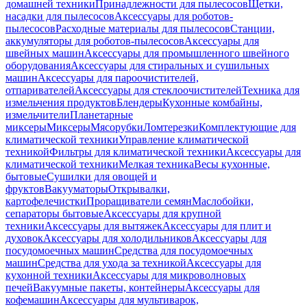
домашней техники
Принадлежности для пылесосов
Щетки,
насадки для пылесосов
Аксессуары для роботов-
пылесосов
Расходные материалы для пылесосов
Станции,
аккумуляторы для роботов-пылесосов
Аксессуары для
швейных машин
Аксессуары для промышленного швейного
оборудования
Аксессуары для стиральных и сушильных
машин
Аксессуары для пароочистителей,
отпаривателей
Аксессуары для стеклоочистителей
Техника для
измельчения продуктов
Блендеры
Кухонные комбайны,
измельчители
Планетарные
миксеры
Миксеры
Мясорубки
Ломтерезки
Комплектующие для
климатической техники
Управление климатической
техникой
Фильтры для климатической техники
Аксессуары для
климатической техники
Мелкая техника
Весы кухонные,
бытовые
Сушилки для овощей и
фруктов
Вакууматоры
Открывалки,
картофелечистки
Проращиватели семян
Маслобойки,
сепараторы бытовые
Аксессуары для крупной
техники
Аксессуары для вытяжек
Аксессуары для плит и
духовок
Аксессуары для холодильников
Аксессуары для
посудомоечных машин
Средства для посудомоечных
машин
Средства для ухода за техникой
Аксессуары для
кухонной техники
Аксессуары для микроволновых
печей
Вакуумные пакеты, контейнеры
Аксессуары для
кофемашин
Аксессуары для мультиварок,