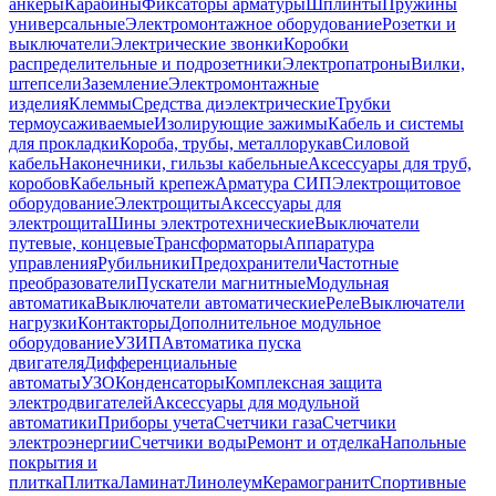
анкеры
Карабины
Фиксаторы арматуры
Шплинты
Пружины
универсальные
Электромонтажное оборудование
Розетки и
выключатели
Электрические звонки
Коробки
распределительные и подрозетники
Электропатроны
Вилки,
штепсели
Заземление
Электромонтажные
изделия
Клеммы
Средства диэлектрические
Трубки
термоусаживаемые
Изолирующие зажимы
Кабель и системы
для прокладки
Короба, трубы, металлорукав
Силовой
кабель
Наконечники, гильзы кабельные
Аксессуары для труб,
коробов
Кабельный крепеж
Арматура СИП
Электрощитовое
оборудование
Электрощиты
Аксессуары для
электрощита
Шины электротехнические
Выключатели
путевые, концевые
Трансформаторы
Аппаратура
управления
Рубильники
Предохранители
Частотные
преобразователи
Пускатели магнитные
Модульная
автоматика
Выключатели автоматические
Реле
Выключатели
нагрузки
Контакторы
Дополнительное модульное
оборудование
УЗИП
Автоматика пуска
двигателя
Дифференциальные
автоматы
УЗО
Конденсаторы
Комплексная защита
электродвигателей
Аксессуары для модульной
автоматики
Приборы учета
Счетчики газа
Счетчики
электроэнергии
Счетчики воды
Ремонт и отделка
Напольные
покрытия и
плитка
Плитка
Ламинат
Линолеум
Керамогранит
Спортивные