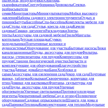
пылесосы, воздуходувки
Аэраторы,
скарификаторы
Снегоуборщики
Дровоколы
Сеялки,
разбрасыватели
семян
Минитракторы
Миникультиваторы
Мойки высокого
давления
Наборы садового электроинструмента
Отдых и
пикник
Батуты
Бассейны
Спа-бассейны
Комплекты мебели для
сада
Столы для сада
Стулья, кресла для сада
Качели
садовые
Гамаки, шезлонги
Раскладушки
Зонты,
тенты
Аксессуары для садовой мебели
Грили
Мангалы,
коптильни
Детская площадка
Сумки-
холодильники
Портативные колонки и
аудиосистемы
Оборудование для участка
Бытовые насосы
Люки
канализационные
Пруды, аксессуары для прудов
Фильтры,
насосы, стерилизаторы для прудов
Компрессоры для
прудов
Станции биологической очистки
Запчасти и
комплектующие для оборудования
Благоустройство
участка
Дачные дома
Беседки
Бани
Хозблоки и
сараи
Аксессуары для озеленения сада
Декор для сада
Почтовые
ящики, таблички
Козырьки
Скворечники, кормушки для
птиц
Домики для насекомых
Фонтаны, скульптуры для
сада
Пруды, аксессуары для прудов
Уличные
обогреватели
Уличные светильники
Противогололедные
реагенты
Декоративный щебень
Сад и огород
Поливочное
оборудование
Садовые опрыскиватели
Шланги для дома и
сада
Парники
Теплицы
Комплектующие для теплиц
Модульные