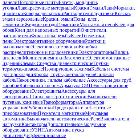
панели
Потолочные плиты
Багеты, молдинги,
уголки
Лакокрасочные материалы
Краски
Эмали
Лаки
Морилки,
пропитки
Колеры для краски
Растворители
Грунтовки
Краски,
эмали аэрозольные
Краски, эмали
Пены, клеи,
герметики
Жидкие гвозди
Герметики
Монтажная пена
Клеи для
обоев
Клеи для напольных покрытий
Очистители,
растворители
Фиксаторы резьбы
Клеи
Герметики,
пены
Электромонтажное оборудование
Розетки и
выключатели
Электрические звонки
Коробки
распределительные и подрозетники
Электропатроны
Вилки,
штепсели
Молниеприемники
Заземление
Электромонтажные
изделия
Клеммы
Средства диэлектрические
Трубки
термоусаживаемые
Изолирующие зажимы
Кабель и системы
для прокладки
Короба, трубы, металлорукав
Силовой
кабель
Наконечники, гильзы кабельные
Аксессуары для труб,
коробов
Кабельный крепеж
Арматура СИП
Электрощитовое
оборудование
Электрощиты
Аксессуары для
электрощита
Шины электротехнические
Выключатели
путевые, концевые
Трансформаторы
Аппаратура
управления
Рубильники
Предохранители
Частотные
преобразователи
Пускатели магнитные
Модульная
автоматика
Выключатели автоматические
Реле
Выключатели
нагрузки
Контакторы
Дополнительное модульное
оборудование
УЗИП
Автоматика пуска
двигателя
Дифференциальные