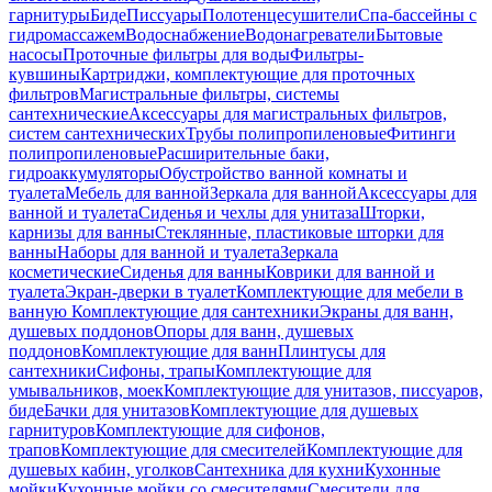
гарнитуры
Биде
Писсуары
Полотенцесушители
Спа-бассейны с
гидромассажем
Водоснабжение
Водонагреватели
Бытовые
насосы
Проточные фильтры для воды
Фильтры-
кувшины
Картриджи, комплектующие для проточных
фильтров
Магистральные фильтры, системы
сантехнические
Аксессуары для магистральных фильтров,
систем сантехнических
Трубы полипропиленовые
Фитинги
полипропиленовые
Расширительные баки,
гидроаккумуляторы
Обустройство ванной комнаты и
туалета
Мебель для ванной
Зеркала для ванной
Аксессуары для
ванной и туалета
Сиденья и чехлы для унитаза
Шторки,
карнизы для ванны
Стеклянные, пластиковые шторки для
ванны
Наборы для ванной и туалета
Зеркала
косметические
Сиденья для ванны
Коврики для ванной и
туалета
Экран-дверки в туалет
Комплектующие для мебели в
ванную
Комплектующие для сантехники
Экраны для ванн,
душевых поддонов
Опоры для ванн, душевых
поддонов
Комплектующие для ванн
Плинтусы для
сантехники
Сифоны, трапы
Комплектующие для
умывальников, моек
Комплектующие для унитазов, писсуаров,
биде
Бачки для унитазов
Комплектующие для душевых
гарнитуров
Комплектующие для сифонов,
трапов
Комплектующие для смесителей
Комплектующие для
душевых кабин, уголков
Сантехника для кухни
Кухонные
мойки
Кухонные мойки со смесителями
Смесители для