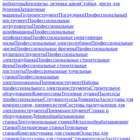
вибраторы
Бензорезы, резчики швов
Стойки, дрели для
бурения
Затирочные
машины
Гидроинструмент
Погрузчики
Профессиональный
инструмент
Профессиональные
шуруповерты
Профессиональные
шлифмашины
Профессиональные
перфораторы
Профессиональные циркулярные
пилы
Профессиональные электролобзики
Профессиональные
дрели
Профессиональные фрезеры
Профессиональные
мультиинструменты
Профессиональные
электрорубанки
Профессиональные строительные
фены
Профессиональные строительные
пистолеты
Профессиональные точильные
станки
Профессиональные
электроножницы
Пневмоинструмент
Наборы
профессионального электроинструмента
Строительное
оборудование
Компрессоры
Тепловые пушки
Пылесосы
профессиональные
Стружкоотсосы
Домкраты
Аксессуары для
компрессоров, пневмосистем
Системы пылеудаления для
электроинструмента
Пневмоинструмент
Станки и
оборудование
Деревообрабатывающие
станки
Ленточнопильные станки
Металлообрабатывающие
станки
Плиткорезные станки
Точильные
станки
Комплектующие для станков
Оснастка для
станков
Аксессуары для станков
Стружкоотсосы
Аксессуары