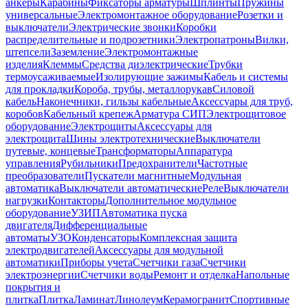
анкеры
Карабины
Фиксаторы арматуры
Шплинты
Пружины
универсальные
Электромонтажное оборудование
Розетки и
выключатели
Электрические звонки
Коробки
распределительные и подрозетники
Электропатроны
Вилки,
штепсели
Заземление
Электромонтажные
изделия
Клеммы
Средства диэлектрические
Трубки
термоусаживаемые
Изолирующие зажимы
Кабель и системы
для прокладки
Короба, трубы, металлорукав
Силовой
кабель
Наконечники, гильзы кабельные
Аксессуары для труб,
коробов
Кабельный крепеж
Арматура СИП
Электрощитовое
оборудование
Электрощиты
Аксессуары для
электрощита
Шины электротехнические
Выключатели
путевые, концевые
Трансформаторы
Аппаратура
управления
Рубильники
Предохранители
Частотные
преобразователи
Пускатели магнитные
Модульная
автоматика
Выключатели автоматические
Реле
Выключатели
нагрузки
Контакторы
Дополнительное модульное
оборудование
УЗИП
Автоматика пуска
двигателя
Дифференциальные
автоматы
УЗО
Конденсаторы
Комплексная защита
электродвигателей
Аксессуары для модульной
автоматики
Приборы учета
Счетчики газа
Счетчики
электроэнергии
Счетчики воды
Ремонт и отделка
Напольные
покрытия и
плитка
Плитка
Ламинат
Линолеум
Керамогранит
Спортивные