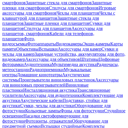
смартфонов
Защитные стекла для смартфонов
Защитные
пленки для смартфонов
Стилусы для смартфонов
Игровые
аксессуары для смартфонов
Чехлы для планшетов
Чехлы с
клавиатурой для планшетов
Защитные стекла для
планшетов
Защитные пленки для планшетов
Сумки для
планшетов
Стилусы для планшетов
Аксессуары для
планшетов, смартфонов
Кабели для телефонов,
планшетов
Фото,
видеосъемка
Фотоаппараты
Видеокамеры
Экшн-камеры
Карты
памяти
Объективы
Вспышки
Аксессуары для камер
Сумки и
чехлы для камер
Зарядные устройства, аккумуляторы для фото,
видеокамер
Аксессуары для объективов
Штативы
Цифровые
фоторамки
Аудиотехника
Мультимедиа акустика
Радиочасы,
метеостанции
Радиоприемники
Музыкальные
центры
Домашние кинотеатры
Акустические
системы
Проигрыватели виниловых пластинок
Аксессуары
для виниловых проигрывателей
Виниловые
пластинки
Инсталляционная акустика
Трансляционные
усилители
Аксессуары для аудиотехники
Комплектующие для
акустики
Акустические кабели
Подставки, стойки для
акустики
Сумки, чехлы для акустики
Оборудование для
фотостудии
Кольцевые лампы
Фоны для фотостудии
Студийное
освещение
Насадки светоформирующие для
фотостудии
Фотозонты, отражатели
Оборудование для
предметной съемки
Вспышки студийные
Комплекты