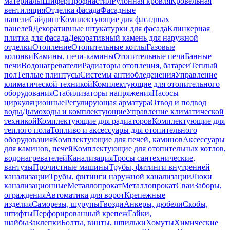
материалы
Шифер
Профнастил
Рулонная кровля
Кровельная
вентиляция
Отделка фасада
Фасадные
панели
Сайдинг
Комплектующие для фасадных
панелей
Декоративные штукатурки для фасада
Клинкерная
плитка для фасада
Декоративный камень для наружной
отделки
Отопление
Отопительные котлы
Газовые
колонки
Камины, печи-камины
Отопительные печи
Банные
печи
Водонагреватели
Радиаторы отопления, батареи
Теплый
пол
Теплые плинтусы
Системы антиобледенения
Управление
климатической техникой
Комплектующие для отопительного
оборудования
Стабилизаторы напряжения
Насосы
циркуляционные
Регулирующая арматура
Отвод и подвод
воды
Дымоходы и комплектующие
Управление климатической
техникой
Комплектующие для радиаторов
Комплектующие для
теплого пола
Топливо и аксессуары для отопительного
оборудования
Комплектующие для печей, каминов
Аксессуары
для каминов, печей
Комплектующие для отопительных котлов,
водонагревателей
Канализация
Тросы сантехнические,
вантузы
Прочистные машины
Трубы, фитинги внутренней
канализации
Трубы, фитинги наружной канализации
Люки
канализационные
Металлопрокат
Металлопрокат
Сваи
Заборы,
ограждения
Автоматика для ворот
Крепежные
изделия
Саморезы, шурупы
Гвозди
Анкеры, дюбели
Скобы,
штифты
Перфорированный крепеж
Гайки,
шайбы
Заклепки
Болты, винты, шпильки
Хомуты
Химические