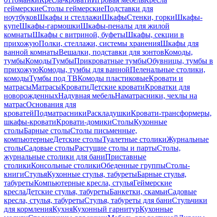
геймерские
Столы геймерские
Подставки для
ноутбуков
Шкафы и стеллажи
Шкафы
Стенки, горки
Шкафы-
купе
Шкафы-гармошки
Шкафы-пеналы для жилой
комнаты
Шкафы с витриной, буфеты
Шкафы, секции в
прихожую
Полки, стеллажи, системы хранения
Шкафы для
ванной комнаты
Вешалки, подставки для зонтов
Комоды,
тумбы
Комоды
Тумбы
Прикроватные тумбы
Обувницы, тумбы в
прихожую
Комоды, тумбы для ванной
Пеленальные столики,
комоды
Тумбы под ТВ
Комоды пластиковые
Кровати и
матрасы
Матрасы
Кровати
Детские кровати
Кроватки для
новорожденных
Надувная мебель
Наматрасники, чехлы на
матрас
Основания для
кроватей
Подматрасники
Раскладушки
Кровати-трансформеры,
шкафы-кровати
Кровати-домики
Столы
Кухонные
столы
Барные столы
Столы письменные,
компьютерные
Детские столы
Туалетные столики
Журнальные
столы
Садовые столы
Растущие столы и парты
Столы,
журнальные столики для бани
Приставные
столики
Консольные столики
Обеденные группы
Столы-
книги
Стулья
Кухонные стулья, табуреты
Барные стулья,
табуреты
Компьютерные кресла, стулья
Геймерские
кресла
Детские стулья, табуреты
Банкетки, скамьи
Садовые
кресла, стулья, табуреты
Стулья, табуреты для бани
Стульчики
для кормления
Кухня
Кухонный гарнитур
Кухонные