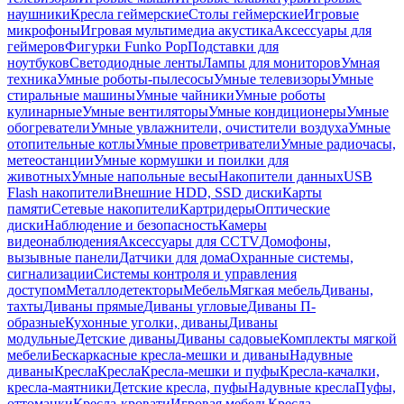
наушники
Кресла геймерские
Столы геймерские
Игровые
микрофоны
Игровая мультимедиа акустика
Аксессуары для
геймеров
Фигурки Funko Pop
Подставки для
ноутбуков
Светодиодные ленты
Лампы для мониторов
Умная
техника
Умные роботы-пылесосы
Умные телевизоры
Умные
стиральные машины
Умные чайники
Умные роботы
кулинарные
Умные вентиляторы
Умные кондиционеры
Умные
обогреватели
Умные увлажнители, очистители воздуха
Умные
отопительные котлы
Умные проветриватели
Умные радиочасы,
метеостанции
Умные кормушки и поилки для
животных
Умные напольные весы
Накопители данных
USB
Flash накопители
Внешние HDD, SSD диски
Карты
памяти
Сетевые накопители
Картридеры
Оптические
диски
Наблюдение и безопасность
Камеры
видеонаблюдения
Аксессуары для CCTV
Домофоны,
вызывные панели
Датчики для дома
Охранные системы,
сигнализации
Системы контроля и управления
доступом
Металлодетекторы
Мебель
Мягкая мебель
Диваны,
тахты
Диваны прямые
Диваны угловые
Диваны П-
образные
Кухонные уголки, диваны
Диваны
модульные
Детские диваны
Диваны садовые
Комплекты мягкой
мебели
Бескаркасные кресла-мешки и диваны
Надувные
диваны
Кресла
Кресла
Кресла-мешки и пуфы
Кресла-качалки,
кресла-маятники
Детские кресла, пуфы
Надувные кресла
Пуфы,
оттоманки
Кресла-кровати
Игровая мебель
Кресла