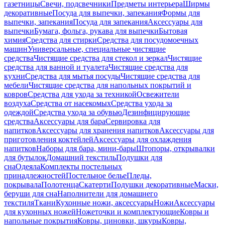
газетницы
Свечи, подсвечники
Предметы интерьера
Ширмы
декоративные
Посуда для выпечки, запекания
Формы для
выпечки, запекания
Посуда для запекания
Аксессуары для
выпечки
Бумага, фольга, рукава для выпечки
Бытовая
химия
Средства для стирки
Средства для посудомоечных
машин
Универсальные, специальные чистящие
средства
Чистящие средства для стекол и зеркал
Чистящие
средства для ванной и туалета
Чистящие средства для
кухни
Средства для мытья посуды
Чистящие средства для
мебели
Чистящие средства для напольных покрытий и
ковров
Средства для ухода за техникой
Освежители
воздуха
Средства от насекомых
Средства ухода за
одеждой
Средства ухода за обувью
Дезинфицирующие
средства
Аксессуары для бара
Сервировка для
напитков
Аксессуары для хранения напитков
Аксессуары для
приготовления коктейлей
Аксессуары для охлаждения
напитков
Наборы для бара, мини-бары
Штопоры, открывалки
для бутылок
Домашний текстиль
Подушки для
сна
Одеяла
Комплекты постельных
принадлежностей
Постельное белье
Пледы,
покрывала
Полотенца
Скатерти
Подушки декоративные
Маски,
беруши для сна
Наполнители для домашнего
текстиля
Ткани
Кухонные ножи, аксессуары
Ножи
Аксессуары
для кухонных ножей
Ножеточки и комплектующие
Ковры и
напольные покрытия
Ковры, циновки, шкуры
Ковры,