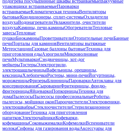
подогрева посуды
Винные шкафы встраиваемые
Вакуумные
упаковщики встраиваемые
Пароварки
встраиваемые
Климатическая техника
Вентиляторы
бытовые
Кондиционеры, сплит-системы
Охладители
воздуха
Водонагреватели
Увлажнители, очистители
воздуха
Камины, печи-камины
Обогреватели
Тепловые
завесы
Тепловые
пушки
Биокамины
Проветриватели
Отопительные печи
Банные
печи
Порталы для каминов
Вентиляторы вытяжные
Метеостанции
Газовые баллоны бытовые
Техника для
приготовления еды
Аэрогрили
Микроволновые
печи
Мультиварки
Сэндвичницы, хот-дог
мейкеры
Тостеры
Электрогрили,
электрошашлычницы
Вафельницы, орешницы,
кексницы
Хлебопечки
Ростеры, мини-печи
Йогуртницы,
мороженицы
Фризеры
Блинницы
Пароварки
Автоклавы для
консервирования
Сыроварни
Фритюрницы, фондю-
фритюрницы
Яйцеварки
Попкорницы
Техника для
дома
Пылесосы
Пылесосы профессиональные
Роботы-
пылесосы, мойщики окон
Пароочистители
Электровеники,
электрошвабры
Стеклоочистители
Стерилизационное
оборудование
Техника для приготовления
напитков
Электрочайники
Кофеварки,
кофемашины
Соковыжималки
Кофемолки
Вспениватели
молока
Сифоны для газирования воды
Аксессуары для