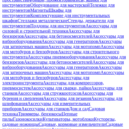
инструментов
Оборудование для мастерской
Тележки для
инструментов
Магниты
Шкафы для
инструментов
Комплектующие для инструментальных
шкафов
Стеллажи металлические
Стенды, держатели для
инструментов
Поддоны для инструментов
Аксессуары для
силовой и строительной техники
Аксессуары для
бензорезов
Аксессуары для бетоносмесителей
Аксессуары для
виброоборудования
Аксессуары для генераторов
Аксессуары
для затирочных машин
Аксессуары для мотопомп
Аксессуары
для мотобуров и бензобуров
Аксессуары для строительного
инструмента
Аксессуары пневмооборудования
Аксессуары для
бензорезов
Аксессуары для бетоносмесителей
Аксессуары для
виброоборудования
Аксессуары для генераторов
Аксессуары
для затирочных машин
Аксессуары для мотопомп
Аксессуары
для мотобуров и бензобуров
Аксессуары для
электроинструмента
Аксессуары для компрессоров,
пневмосистем
Аксессуары для сварки, пайки
Аксессуары для
станков
Аксессуары для стружкоотсосов
Аксессуары для
бурения и сверления
Аксессуары для резания
Аксессуары для
шлифования
Аксессуары для измерительных
приборов
Аксессуары для станков
Дом и сад
Садовая
техника
Триммеры, бензокосы
Цепные
пилы
Газонокосилки
Культиваторы, мотоблоки
Кусторезы,
садовые ножницы
Садовые, кормовые измельчители
Садовые