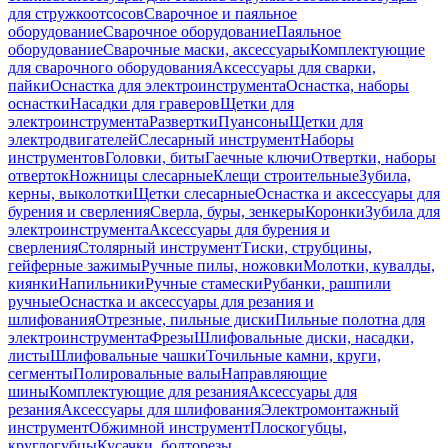
для стружкоотсосов
Сварочное и паяльное
оборудование
Сварочное оборудование
Паяльное
оборудование
Сварочные маски, аксессуары
Комплектующие
для сварочного оборудования
Аксессуары для сварки,
пайки
Оснастка для электроинструмента
Оснастка, наборы
оснастки
Насадки для граверов
Щетки для
электроинструмента
Развертки
Пуансоны
Щетки для
электродвигателей
Слесарный инструмент
Наборы
инструментов
Головки, биты
Гаечные ключи
Отвертки, наборы
отверток
Ножницы слесарные
Клещи строительные
Зубила,
керны, выколотки
Щетки слесарные
Оснастка и аксессуары для
бурения и сверления
Сверла, буры, зенкеры
Коронки
Зубила для
электроинструмента
Аксессуары для бурения и
сверления
Столярный инструмент
Тиски, струбцины,
гейферные зажимы
Ручные пилы, ножовки
Молотки, кувалды,
киянки
Напильники
Ручные стамески
Рубанки, рашпили
ручные
Оснастка и аксессуары для резания и
шлифования
Отрезные, пильные диски
Пильные полотна для
электроинструмента
Фрезы
Шлифовальные диски, насадки,
листы
Шлифовальные чашки
Точильные камни, круги,
сегменты
Полировальные валы
Направляющие
шины
Комплектующие для резания
Аксессуары для
резания
Аксессуары для шлифования
Электромонтажный
инструмент
Обжимной инструмент
Плоскогубцы,
круглогубцы
Кусачки, болторезы,