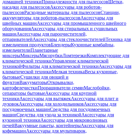
домашней техники
Принадлежности для пылесосов
Щетки,
насадки для пылесосов
Аксессуары для роботов-
пылесосов
Расходные материалы для пылесосов
Станции,
аккумуляторы для роботов-пылесосов
Аксессуары для
швейных машин
Аксессуары для промышленного швейного
оборудования
Аксессуары для стиральных и сушильных
машин
Аксессуары для пароочистителей,
отпаривателей
Аксессуары для стеклоочистителей
Техника для
измельчения продуктов
Блендеры
Кухонные комбайны,
измельчители
Планетарные
миксеры
Миксеры
Мясорубки
Ломтерезки
Комплектующие для
климатической техники
Управление климатической
техникой
Фильтры для климатической техники
Аксессуары для
климатической техники
Мелкая техника
Весы кухонные,
бытовые
Сушилки для овощей и
фруктов
Вакууматоры
Открывалки,
картофелечистки
Проращиватели семян
Маслобойки,
сепараторы бытовые
Аксессуары для крупной
техники
Аксессуары для вытяжек
Аксессуары для плит и
духовок
Аксессуары для холодильников
Аксессуары для
посудомоечных машин
Средства для посудомоечных
машин
Средства для ухода за техникой
Аксессуары для
кухонной техники
Аксессуары для микроволновых
печей
Вакуумные пакеты, контейнеры
Аксессуары для
кофемашин
Аксессуары для мультиварок,