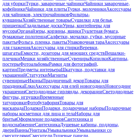
для уборки
Турки, заварочные чайники
Чайники заварочные,
кофейники
Чайники для плиты
Турки, молочники
Аксессуары
для чайников, электрочайников
Фильтры-
кувшины
Хозяйственные товары
Сушилки для белья,
прищепки
Гладильные доски
Урны, контейнеры для
мусора
Органайзеры, корзины, ящики
Туалетная бумага,
бумажные полотенца
Салфетки, мочалки, губки, мусорные
пакеты
Фольга, пленка, пакеты
Упаковочная тара
Аксессуары
для глажения
Аксессуары для стирки
Веревки,
шпагаты
Емкости, дозаторы для моющих средств
Вешалки-
плечики
Мешки хозяйственные
Сувениры
Копилки
Картины,
постеры
Фотоальбомы
Рамки для фотографий,
картин
Предметы интерьера
Шкатулки, подставки для
украшений
Статуэтки
Магниты
сувенирные
Иконы
Праздничный декор
Товары для
праздника
Елки
Аксессуары для елей новогодних
Новогодние
украшения
Светодиодные гирлянды, декорации
Светодиодные
фигуры, игрушки
Временные
татуировки
Фотобутафория
Товары для
маскарада
Подарки
Подарки, подарочные наборы
Подарочные
наборы косметики для лица и тела
Наборы для
бритья
Оформление подарков
Сантехника и
водоснабжение
Сантехника
Душевые кабины, поддоны,
двери
Ванны
Унитазы
Умывальники
Умывальники со
смесителями
Смесители
Душевые панели,