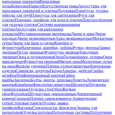
напольные покрытия
Виниловые
полы
Ковролин
Паркет
Искусственная трава
Аксессуары для
напольных покрытий и плитки
Подложка
Плинтусы, уголки,
обводы для труб
Плинтусы для сантехники
Фуги для
плитки
Порожки, профили для пола и плитки
Приспособления
для укладки плитки
Системы выравнивания
плитки
Аксессуары для напольных
покрытий
Реставрационные материалы
Двери и арки
Двери
входные
Двери межкомнатные
Арки межкомнатные
Москитные
сетки
Двери для бани и сауны
Коробки и
фурнитура
Наличники, коробки, доборы
Ручки дверные
Замки
дверные
Петли дверные
Фурнитура дверная
Доводчики
дверные
Окна и подоконники
Окна
Подоконники, отливы
Окна
мансардные
Фурнитура оконная
Мягкие окна
Москитные сетки
на окна
Жалюзи уличные
Пленки солнцезащитные
Крепежные
изделия
Саморезы, шурупы
Гвозди
Анкеры, дюбели
Скобы,
штифты
Перфорированный крепеж
Гайки,
шайбы
Заклепки
Болты, винты, шпильки
Хомуты
Химические
анкеры
Карабины
Фиксаторы арматуры
Шплинты
Пружины
универсальные
Отделка стен
Обои
Жидкие
обои
Фотообои
Штукатурки декоративные
Декоративный
камень
Скинали
Пленки самоклеящиеся
Армирующие
сетки
Стеновые панели
Уголки, маяки,
профили
Вагонка
Стеклохолсты, флизелин
Экраны для
радиаторов
Отделка потолка
Потолочные системы
Потолочные