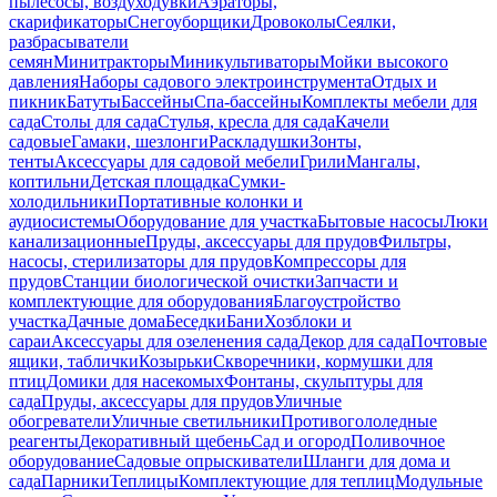
пылесосы, воздуходувки
Аэраторы,
скарификаторы
Снегоуборщики
Дровоколы
Сеялки,
разбрасыватели
семян
Минитракторы
Миникультиваторы
Мойки высокого
давления
Наборы садового электроинструмента
Отдых и
пикник
Батуты
Бассейны
Спа-бассейны
Комплекты мебели для
сада
Столы для сада
Стулья, кресла для сада
Качели
садовые
Гамаки, шезлонги
Раскладушки
Зонты,
тенты
Аксессуары для садовой мебели
Грили
Мангалы,
коптильни
Детская площадка
Сумки-
холодильники
Портативные колонки и
аудиосистемы
Оборудование для участка
Бытовые насосы
Люки
канализационные
Пруды, аксессуары для прудов
Фильтры,
насосы, стерилизаторы для прудов
Компрессоры для
прудов
Станции биологической очистки
Запчасти и
комплектующие для оборудования
Благоустройство
участка
Дачные дома
Беседки
Бани
Хозблоки и
сараи
Аксессуары для озеленения сада
Декор для сада
Почтовые
ящики, таблички
Козырьки
Скворечники, кормушки для
птиц
Домики для насекомых
Фонтаны, скульптуры для
сада
Пруды, аксессуары для прудов
Уличные
обогреватели
Уличные светильники
Противогололедные
реагенты
Декоративный щебень
Сад и огород
Поливочное
оборудование
Садовые опрыскиватели
Шланги для дома и
сада
Парники
Теплицы
Комплектующие для теплиц
Модульные