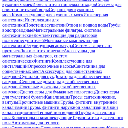
кухонных моек
Измельчители пищевых отходов
Системы для
очистки питьевой воды
Сифоны для кухонных
моек
Комплектующие для кухонных моек
Инженерная
сантехника
Инсталляции для
сантехники
Полотенцесушители
Отвод и подвод воды
Трубы
водопроводные
Магистральные фильтры, системы
сантехнические
Комплектующие для радиаторов,
полотенцесушителей
Монтажные комплекты для
сантехники
Регулирующая арматура
Системы защиты от
протечек
Люки сантехнические
Аксессуары для
магистральных фильтров, систем
сантехнических
Фитинги
Комплектующие для
инсталляций
Опрессовочные насосы
Сантехника для
общественных мест
Аксессуары для общественных
санузлов
Сушилки для рук
Дозаторы для общественных
санузлов
Сенсорные дозаторы для общественных
санузлов
Локтевые дозаторы для общественных
санузлов
Диспенсеры для бумажных полотенец
Диспенсеры
для туалетной бумаги
Канализация
Тросы сантехнические,
вантузы
Прочистные машины
Трубы, фитинги внутренней
канализации
Трубы, фитинги наружной канализации
Люки
канализационные
Теплый пол водяной
Трубы для теплого
пола
Коллекторы и комплектующие
Термостатика для теплого
пола
Автоматика для теплого
пола
Строительство
Строительные смеси и грунтовки
Клеевые