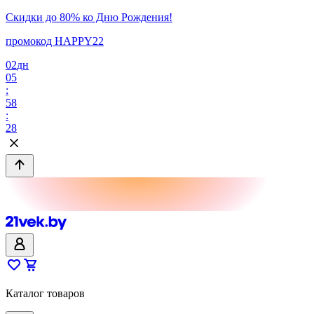
Скидки до 80% ко Дню Рождения!
промокод HAPPY22
02
дн
05
:
58
:
28
Каталог товаров