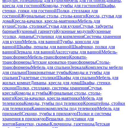
модули
Столешницы для кухни
Мебель для гостиной
Диваны,
кресла для гостиной
Комоды, тумбы для гостиной
Шкафы,
стенки, горки для гостиной
Полки, стеллажи для
гостиной
Журнальные столы, столы-книги
Кресла, стулья для
дома
Кресла-качалки, кресла-маятники
Мебель для
кухни
Столы, столики
Стулья для кухни
Стулья, табуреты
барные
Кухонный гарнитур
Кухонные модули
Кухонные
уголки, диваны
Стульчики для кормления
Системы хранения
для кухни
Мебель для ванной
Тумбы, консоли для
ванной
Шкафы, пеналы для ванной
Шкафчики, полки для
ванной
Зеркала для ванной
Аксессуары для ванной
Мебель-
трансформер
Мебель-трансформер
Кровати-
трансформеры
Детские кроватки-трансформеры
Столы-
трансформеры
Мебель для спальни
Зеркала
Комплекты мебели
для спальни
Прикроватные тумбы
Комоды и тумбы для
спальни
Туалетные столики
Шкафы для спальни
Мебель для
жилых комнат
Диваны, кресла для дома
Шкафы, стенки,
секции
Полки, стеллажи, системы хранения
Стулья,
кресла
Комоды и тумбы
Журнальные столы, столы-
книги
Кресла-качалки, кресла-маятники
Мебель для
телевизора
Комоды, тумбы под телевизор
Кронштейны, стойки
для телевизора
Каминокомплекты под телевизор
Мебель для
прихожей
Секции, тумбы в прихожую
Полки и системы
хранения в прихожую
Вешалки, подставки для
зонтов
Банкетки, скамьи
Ключницы, газетницы
Детская