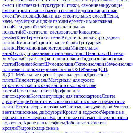
смеси
Шпатлевки
Штукатурки
Стяжки, самонивелирующие
смеси
Строительные смеси, составы
Гидроизоляционные
смеси
Грунтовки
Добавки для строительных смесей
Пены,
клеи, герметики
Жидкие гвозди
Герметики
Монтажная
пена
Клеи для обоев
Клеи для напольных
покрытий
Очистители, растворители
Фиксаторы
резьбы
Клеи
Герметики, пены
Кирпичи, блоки, тротуарная
плитка
Кирпичи
Строительные блоки
Тротуарная
плитка
Изоляционные материалы
Минеральная
вата
Экструдированный пенополистирол
Пенопласт
Пленки,
мембраны
Отражающая теплоизоляция
Гидроизоляционные
ленты
Поликарбонат
Шумоизоляция
Теплоизоляция
Звукоизоляц
плитные и пиломатериалы
Плиты OSB
Фанера
ДСП,
ЛДСП
Мебельные щиты
Террасные доски
Древесные
плиты
Пиломатериалы
Материалы для сухого
строительства
Гипсокартон
Гипсоволокнистые
листы
Цементные плиты
Профили для
гипсокартона
Комплектующие для гипсокартона
Ленты
армирующие
Уплотнительные ленты
Гипсовые и цементные
плиты
Вентиляторы вытяжные
Системы воздуховодов
Решетки
вентиляционные, диффузоры
Кровля и водосток
Черепица и
кровельные материалы
Водосточные системы
Поверхностный
водоотвод
Кровельные софиты
Доборные элементы
кровли
Гидроизоляционные