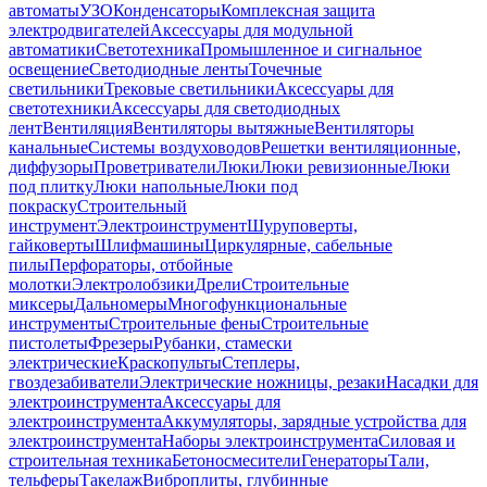
автоматы
УЗО
Конденсаторы
Комплексная защита
электродвигателей
Аксессуары для модульной
автоматики
Светотехника
Промышленное и сигнальное
освещение
Светодиодные ленты
Точечные
светильники
Трековые светильники
Аксессуары для
светотехники
Аксессуары для светодиодных
лент
Вентиляция
Вентиляторы вытяжные
Вентиляторы
канальные
Системы воздуховодов
Решетки вентиляционные,
диффузоры
Проветриватели
Люки
Люки ревизионные
Люки
под плитку
Люки напольные
Люки под
покраску
Строительный
инструмент
Электроинструмент
Шуруповерты,
гайковерты
Шлифмашины
Циркулярные, сабельные
пилы
Перфораторы, отбойные
молотки
Электролобзики
Дрели
Строительные
миксеры
Дальномеры
Многофункциональные
инструменты
Строительные фены
Строительные
пистолеты
Фрезеры
Рубанки, стамески
электрические
Краскопульты
Степлеры,
гвоздезабиватели
Электрические ножницы, резаки
Насадки для
электроинструмента
Аксессуары для
электроинструмента
Аккумуляторы, зарядные устройства для
электроинструмента
Наборы электроинструмента
Силовая и
строительная техника
Бетоносмесители
Генераторы
Тали,
тельферы
Такелаж
Виброплиты, глубинные