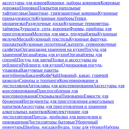
аксессуары для ковров
Коврики, наборы ковриков
Ковровые
дорожки
Циновки
Покрытия напольные
тафтинговые
Защитные, грязезащитные коврики
Кухонные
принадлежности
Кухонные приборы
Терки,
овощерезки
Разделочные доски
Кухонные термометры,
таймеры
Дуршлаги, сита, воронки
Формы, приборы для
приготовления
Молотки для мяса, тендерайзеры
Кухонные
мелочи
Миски
Кухонный текстиль
Кухонные фартуки,
прихватки
Кухонные полотенца
Скатерти, сервировочные
салфетки
Организация хранения на кухне
Посуда для
хранения
Органайзеры для кухни
Органайзеры для
специй
Посуда для ланча
Полки и аксессуары на
рейлинги
Рейлинги для кухни
Одноразовая посуда,
упаковка
Вакуумные пакеты,
контейнеры
Бакалея
Кофе
Чай
Цикорий, какао, горячий
шоколад
Сиропы и топпинги
Консервирование и
дистилляция
Автоклавы для консервирования
Аксессуары для
консервирования
Приспособления для
консервирования
Открывалки
Пивоварни
Емкости для
брожения
Ингредиенты для приготовления алкогольных
напитков
Аксессуары для приготовления и хранения
алкогольных напитков
Комплектующие для
дистилляторов
Прессы, дробилки для виноделия и
пивоварения
Дистилляторы бытовые
Уборочный
инвентарь
Швабры, насадки
Ведра, тазы для уборки
Наборы