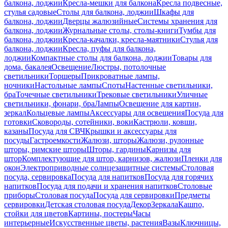
балкона, лоджии
Кресла-мешки для балкона
Кресла подвесные,
стулья садовые
Столы для балкона, лоджии
Шкафы для
балкона, лоджии
Дверцы жалюзийные
Системы хранения для
балкона, лоджии
Журнальные столы, столы-книги
Тумбы для
балкона, лоджии
Кресла-качалки, кресла-маятники
Стулья для
балкона, лоджии
Кресла, пуфы для балкона,
лоджии
Компактные столы для балкона, лоджии
Товары для
дома, бакалея
Освещение
Люстры, потолочные
светильники
Торшеры
Прикроватные лампы,
ночники
Настольные лампы
Споты
Настенные светильники,
бра
Точечные светильники
Трековые светильники
Уличные
светильники, фонари, бра
Лампы
Освещение для картин,
зеркал
Кольцевые лампы
Аксессуары для освещения
Посуда для
готовки
Сковороды, сотейники, воки
Кастрюли, ковши,
казаны
Посуда для СВЧ
Крышки и аксессуары для
посуды
Гастроемкости
Жалюзи, шторы
Жалюзи, рулонные
шторы, римские шторы
Шторы, гардины
Карнизы для
штор
Комплектующие для штор, карнизов, жалюзи
Пленки для
окон
Электроприводные солнцезащитные системы
Столовая
посуда, сервировка
Посуда для напитков
Посуда для горячих
напитков
Посуда для подачи и хранения напитков
Столовые
приборы
Столовая посуда
Посуда для сервировки
Предметы
сервировки
Детская столовая посуда
Декор
Зеркала
Кашпо,
стойки для цветов
Картины, постеры
Часы
интерьерные
Искусственные цветы, растения
Вазы
Ключницы,