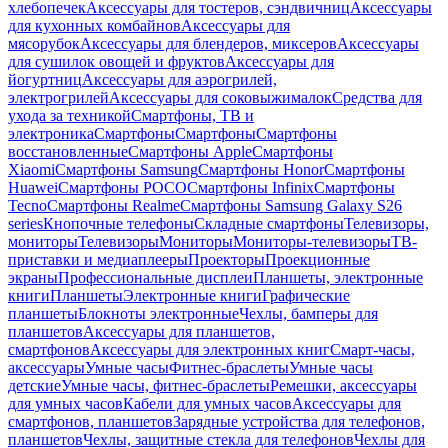
хлебопечек
Аксессуары для тостеров, сэндвичниц
Аксессуары
для кухонных комбайнов
Аксессуары для
мясорубок
Аксессуары для блендеров, миксеров
Аксессуары
для сушилок овощей и фруктов
Аксессуары для
йогуртниц
Аксессуары для аэрогрилей,
электрогрилей
Аксессуары для соковыжималок
Средства для
ухода за техникой
Смартфоны, ТВ и
электроника
Смартфоны
Смартфоны
Смартфоны
восстановленные
Смартфоны Apple
Смартфоны
Xiaomi
Смартфоны Samsung
Смартфоны Honor
Смартфоны
Huawei
Смартфоны POCO
Смартфоны Infinix
Смартфоны
Tecno
Смартфоны Realme
Смартфоны Samsung Galaxy S26
series
Кнопочные телефоны
Складные смартфоны
Телевизоры,
мониторы
Телевизоры
Мониторы
Мониторы-телевизоры
ТВ-
приставки и медиаплееры
Проекторы
Проекционные
экраны
Профессиональные дисплеи
Планшеты, электронные
книги
Планшеты
Электронные книги
Графические
планшеты
Блокноты электронные
Чехлы, бамперы для
планшетов
Аксессуары для планшетов,
смартфонов
Аксессуары для электронных книг
Смарт-часы,
аксессуары
Умные часы
Фитнес-браслеты
Умные часы
детские
Умные часы, фитнес-браслеты
Ремешки, аксессуары
для умных часов
Кабели для умных часов
Аксессуары для
смартфонов, планшетов
Зарядные устройства для телефонов,
планшетов
Чехлы, защитные стекла для телефонов
Чехлы для