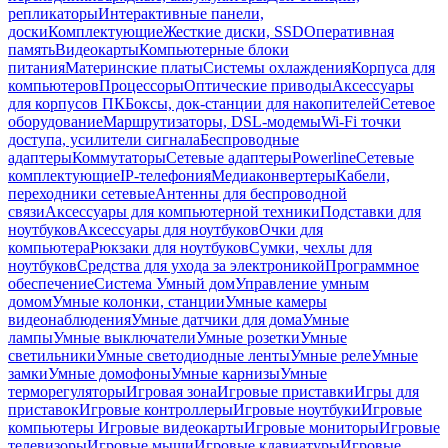
репликаторы
Интерактивные панели,
доски
Комплектующие
Жесткие диски, SSD
Оперативная
память
Видеокарты
Компьютерные блоки
питания
Материнские платы
Системы охлаждения
Корпуса для
компьютеров
Процессоры
Оптические приводы
Аксессуары
для корпусов ПК
Боксы, док-станции для накопителей
Сетевое
оборудование
Маршрутизаторы, DSL-модемы
Wi-Fi точки
доступа, усилители сигнала
Беспроводные
адаптеры
Коммутаторы
Сетевые адаптеры
Powerline
Сетевые
комплектующие
IP-телефония
Медиаконвертеры
Кабели,
переходники сетевые
Антенны для беспроводной
связи
Аксессуары для компьютерной техники
Подставки для
ноутбуков
Аксессуары для ноутбуков
Очки для
компьютера
Рюкзаки для ноутбуков
Сумки, чехлы для
ноутбуков
Средства для ухода за электроникой
Программное
обеспечение
Система Умный дом
Управление умным
домом
Умные колонки, станции
Умные камеры
видеонаблюдения
Умные датчики для дома
Умные
лампы
Умные выключатели
Умные розетки
Умные
светильники
Умные светодиодные ленты
Умные реле
Умные
замки
Умные домофоны
Умные карнизы
Умные
терморегуляторы
Игровая зона
Игровые приставки
Игры для
приставок
Игровые контроллеры
Игровые ноутбуки
Игровые
компьютеры
Игровые видеокарты
Игровые мониторы
Игровые
телевизоры
Игровые мыши
Игровые клавиатуры
Игровые