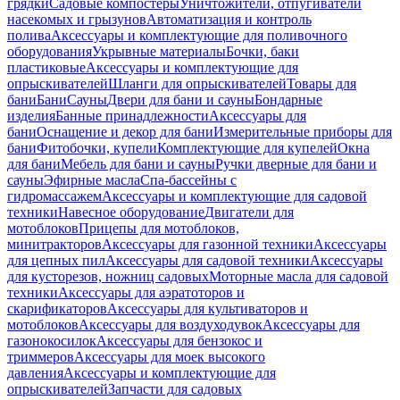
грядки
Садовые компостеры
Уничтожители, отпугиватели
насекомых и грызунов
Автоматизация и контроль
полива
Аксессуары и комплектующие для поливочного
оборудования
Укрывные материалы
Бочки, баки
пластиковые
Аксессуары и комплектующие для
опрыскивателей
Шланги для опрыскивателей
Товары для
бани
Бани
Сауны
Двери для бани и сауны
Бондарные
изделия
Банные принадлежности
Аксессуары для
бани
Оснащение и декор для бани
Измерительные приборы для
бани
Фитобочки, купели
Комплектующие для купелей
Окна
для бани
Мебель для бани и сауны
Ручки дверные для бани и
сауны
Эфирные масла
Спа-бассейны с
гидромассажем
Аксессуары и комплектующие для садовой
техники
Навесное оборудование
Двигатели для
мотоблоков
Прицепы для мотоблоков,
минитракторов
Аксессуары для газонной техники
Аксессуары
для цепных пил
Аксессуары для садовой техники
Аксессуары
для кусторезов, ножниц садовых
Моторные масла для садовой
техники
Аксессуары для аэратоторов и
скарификаторов
Аксессуары для культиваторов и
мотоблоков
Аксессуары для воздуходувок
Аксессуары для
газонокосилок
Аксессуары для бензокос и
триммеров
Аксессуары для моек высокого
давления
Аксессуары и комплектующие для
опрыскивателей
Запчасти для садовых