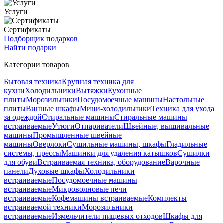
Услуги
Сертификаты
Подборщик подарков
Найти подарки
Категории товаров
Бытовая техника
Крупная техника для
кухни
Холодильники
Вытяжки
Кухонные
плиты
Морозильники
Посудомоечные машины
Настольные
плиты
Винные шкафы
Мини-холодильники
Техника для ухода
за одеждой
Стиральные машины
Стиральные машины
встраиваемые
Утюги
Отпариватели
Швейные, вышивальные
машины
Промышленные швейные
машины
Оверлоки
Сушильные машины, шкафы
Гладильные
системы, прессы
Машинки для удаления катышков
Сушилки
для обуви
Встраиваемая техника, оборудование
Варочные
панели
Духовые шкафы
Холодильники
встраиваемые
Посудомоечные машины
встраиваемые
Микроволновые печи
встраиваемые
Кофемашины встраиваемые
Комплекты
встраиваемой техники
Морозильники
встраиваемые
Измельчители пищевых отходов
Шкафы для