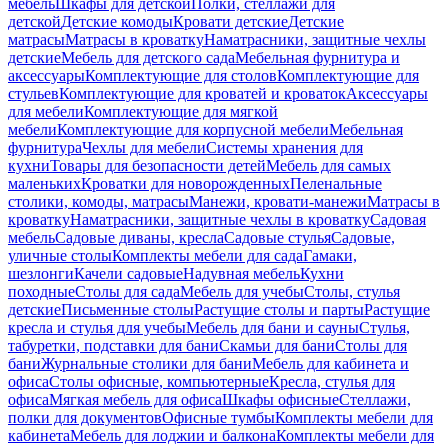
мебель
Шкафы для детской
Полки, стеллажи для
детской
Детские комоды
Кровати детские
Детские
матрасы
Матрасы в кроватку
Наматрасники, защитные чехлы
детские
Мебель для детского сада
Мебельная фурнитура и
аксессуары
Комплектующие для столов
Комплектующие для
стульев
Комплектующие для кроватей и кроваток
Аксессуары
для мебели
Комплектующие для мягкой
мебели
Комплектующие для корпусной мебели
Мебельная
фурнитура
Чехлы для мебели
Системы хранения для
кухни
Товары для безопасности детей
Мебель для самых
маленьких
Кроватки для новорожденных
Пеленальные
столики, комоды, матрасы
Манежи, кровати-манежи
Матрасы в
кроватку
Наматрасники, защитные чехлы в кроватку
Садовая
мебель
Садовые диваны, кресла
Садовые стулья
Садовые,
уличные столы
Комплекты мебели для сада
Гамаки,
шезлонги
Качели садовые
Надувная мебель
Кухни
походные
Столы для сада
Мебель для учебы
Столы, стулья
детские
Письменные столы
Растущие столы и парты
Растущие
кресла и стулья для учебы
Мебель для бани и сауны
Стулья,
табуретки, подставки для бани
Скамьи для бани
Столы для
бани
Журнальные столики для бани
Мебель для кабинета и
офиса
Столы офисные, компьютерные
Кресла, стулья для
офиса
Мягкая мебель для офиса
Шкафы офисные
Стеллажи,
полки для документов
Офисные тумбы
Комплекты мебели для
кабинета
Мебель для лоджии и балкона
Комплекты мебели для