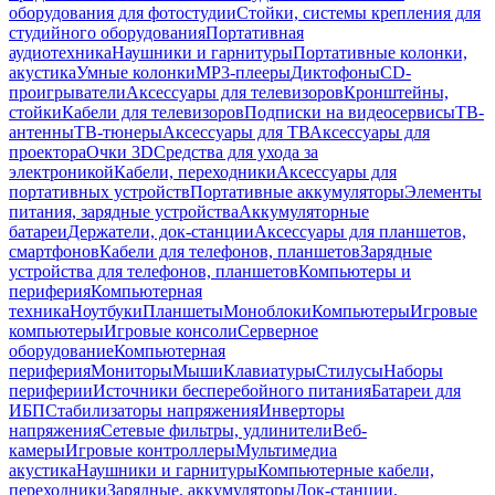
оборудования для фотостудии
Стойки, системы крепления для
студийного оборудования
Портативная
аудиотехника
Наушники и гарнитуры
Портативные колонки,
акустика
Умные колонки
MP3-плееры
Диктофоны
CD-
проигрыватели
Аксессуары для телевизоров
Кронштейны,
стойки
Кабели для телевизоров
Подписки на видеосервисы
ТВ-
антенны
ТВ-тюнеры
Аксессуары для ТВ
Аксессуары для
проектора
Очки 3D
Средства для ухода за
электроникой
Кабели, переходники
Аксессуары для
портативных устройств
Портативные аккумуляторы
Элементы
питания, зарядные устройства
Аккумуляторные
батареи
Держатели, док-станции
Аксессуары для планшетов,
смартфонов
Кабели для телефонов, планшетов
Зарядные
устройства для телефонов, планшетов
Компьютеры и
периферия
Компьютерная
техника
Ноутбуки
Планшеты
Моноблоки
Компьютеры
Игровые
компьютеры
Игровые консоли
Серверное
оборудование
Компьютерная
периферия
Мониторы
Мыши
Клавиатуры
Стилусы
Наборы
периферии
Источники бесперебойного питания
Батареи для
ИБП
Стабилизаторы напряжения
Инверторы
напряжения
Сетевые фильтры, удлинители
Веб-
камеры
Игровые контроллеры
Мультимедиа
акустика
Наушники и гарнитуры
Компьютерные кабели,
переходники
Зарядные, аккумуляторы
Док-станции,