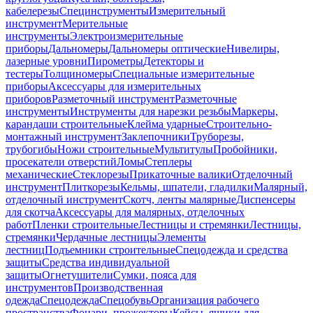
кабелерезы
Специнструменты
Измерительный
инструмент
Мерительные
инструменты
Электроизмерительные
приборы
Дальномеры
Дальномеры оптические
Нивелиры,
лазерные уровни
Пирометры
Детекторы и
тестеры
Толщиномеры
Специальные измерительные
приборы
Аксессуары для измерительных
приборов
Разметочный инструмент
Разметочные
инструменты
Инструменты для нарезки резьбы
Маркеры,
карандаши строительные
Клейма ударные
Строительно-
монтажный инструмент
Заклепочники
Труборезы,
трубогибы
Ножи строительные
Мультитулы
Пробойники,
просекатели отверстий
Ломы
Степлеры
механические
Стеклорезы
Прикаточные валики
Отделочный
инструмент
Плиткорезы
Кельмы, шпатели, гладилки
Малярный,
отделочный инструмент
Скотч, ленты малярные
Диспенсеры
для скотча
Аксессуары для малярных, отделочных
работ
Пленки строительные
Лестницы и стремянки
Лестницы,
стремянки
Чердачные лестницы
Элементы
лестниц
Подъемники строительные
Спецодежда и средства
защиты
Средства индивидуальной
защиты
Огнетушители
Сумки, пояса для
инструментов
Производственная
одежда
Спецодежда
Спецобувь
Организация рабочего
пространства
Фонари, прожекторы
Кейсы, ящики для