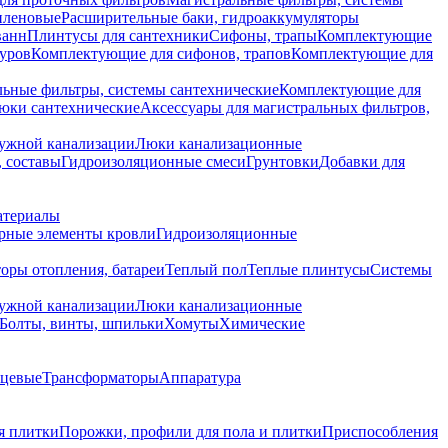
иленовые
Расширительные баки, гидроаккумуляторы
ванн
Плинтусы для сантехники
Сифоны, трапы
Комплектующие
уров
Комплектующие для сифонов, трапов
Комплектующие для
ьные фильтры, системы сантехнические
Комплектующие для
юки сантехнические
Аксессуары для магистральных фильтров,
ружной канализации
Люки канализационные
 составы
Гидроизоляционные смеси
Грунтовки
Добавки для
атериалы
рные элементы кровли
Гидроизоляционные
оры отопления, батареи
Теплый пол
Теплые плинтусы
Системы
ружной канализации
Люки канализационные
Болты, винты, шпильки
Хомуты
Химические
нцевые
Трансформаторы
Аппаратура
я плитки
Порожки, профили для пола и плитки
Приспособления