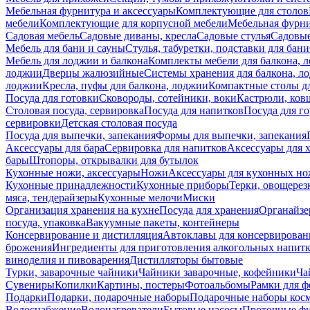
Мебельная фурнитура и аксессуары
Комплектующие для столов
мебели
Комплектующие для корпусной мебели
Мебельная фурн
Садовая мебель
Садовые диваны, кресла
Садовые стулья
Садовые
Мебель для бани и сауны
Стулья, табуретки, подставки для бани
Мебель для лоджии и балкона
Комплекты мебели для балкона, 
лоджии
Дверцы жалюзийные
Системы хранения для балкона, л
лоджии
Кресла, пуфы для балкона, лоджии
Компактные столы дл
Посуда для готовки
Сковороды, сотейники, воки
Кастрюли, ков
Столовая посуда, сервировка
Посуда для напитков
Посуда для г
сервировки
Детская столовая посуда
Посуда для выпечки, запекания
Формы для выпечки, запекания
Аксессуары для бара
Сервировка для напитков
Аксессуары для 
бары
Штопоры, открывалки для бутылок
Кухонные ножи, аксессуары
Ножи
Аксессуары для кухонных н
Кухонные принадлежности
Кухонные приборы
Терки, овощерез
мяса, тендерайзеры
Кухонные мелочи
Миски
Организация хранения на кухне
Посуда для хранения
Органайзе
посуда, упаковка
Вакуумные пакеты, контейнеры
Консервирование и дистилляция
Автоклавы для консервирован
брожения
Ингредиенты для приготовления алкогольных напит
виноделия и пивоварения
Дистилляторы бытовые
Турки, заварочные чайники
Чайники заварочные, кофейники
Ча
Сувениры
Копилки
Картины, постеры
Фотоальбомы
Рамки для ф
Подарки
Подарки, подарочные наборы
Подарочные наборы косм
Водоснабжение
Водонагреватели
Бытовые насосы
Проточные фи