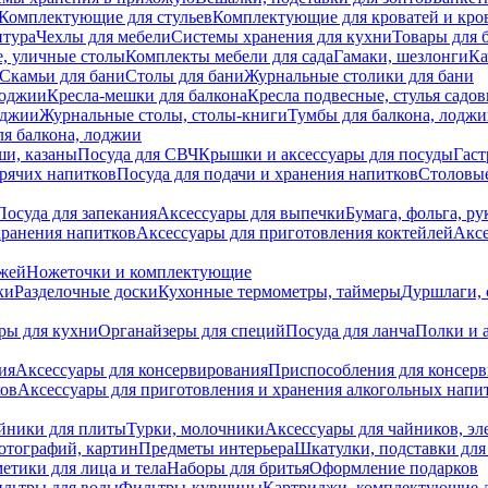
Комплектующие для стульев
Комплектующие для кроватей и кро
итура
Чехлы для мебели
Системы хранения для кухни
Товары для 
, уличные столы
Комплекты мебели для сада
Гамаки, шезлонги
Ка
Скамьи для бани
Столы для бани
Журнальные столики для бани
лоджии
Кресла-мешки для балкона
Кресла подвесные, стулья садо
оджии
Журнальные столы, столы-книги
Тумбы для балкона, лодж
я балкона, лоджии
ши, казаны
Посуда для СВЧ
Крышки и аксессуары для посуды
Гаст
орячих напитков
Посуда для подачи и хранения напитков
Столовы
Посуда для запекания
Аксессуары для выпечки
Бумага, фольга, р
хранения напитков
Аксессуары для приготовления коктейлей
Аксе
ожей
Ножеточки и комплектующие
ки
Разделочные доски
Кухонные термометры, таймеры
Дуршлаги, 
ры для кухни
Органайзеры для специй
Посуда для ланча
Полки и 
ия
Аксессуары для консервирования
Приспособления для консер
ков
Аксессуары для приготовления и хранения алкогольных напи
йники для плиты
Турки, молочники
Аксессуары для чайников, э
отографий, картин
Предметы интерьера
Шкатулки, подставки дл
етики для лица и тела
Наборы для бритья
Оформление подарков
льтры для воды
Фильтры-кувшины
Картриджи, комплектующие д