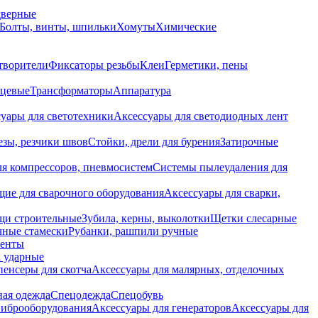
дверные
Болты, винты, шпильки
Хомуты
Химические
творители
Фиксаторы резьбы
Клеи
Герметики, пены
нцевые
Трансформаторы
Аппаратура
уары для светотехники
Аксессуары для светодиодных лент
езы, резчики швов
Стойки, дрели для бурения
Затирочные
ля компрессоров, пневмосистем
Системы пылеудаления для
ие для сварочного оборудования
Аксессуары для сварки,
щи строительные
Зубила, керны, выколотки
Щетки слесарные
чные стамески
Рубанки, рашпили ручные
енты
 ударные
енсеры для скотча
Аксессуары для малярных, отделочных
ная одежда
Спецодежда
Спецобувь
виброоборудования
Аксессуары для генераторов
Аксессуары для