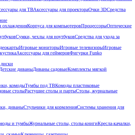
сессуары для ТВ
Аксессуары для проектора
Очки 3D
Средства
ание
 охлаждения
Корпуса для компьютеров
Процессоры
Оптические
утбуков
Сумки, чехлы для ноутбуков
Средства для ухода за
деокарты
Игровые мониторы
Игровые телевизоры
Игровые
акустика
Аксессуары для геймеров
Фигурки Funko
 диски
Детские диваны
Диваны садовые
Комплекты мягкой
ики, комоды
Тумбы под ТВ
Комоды пластиковые
довые столы
Растущие столы и парты
Столы, журнальные
ки, диваны
Стульчики для кормления
Системы хранения для
моды и тумбы
Журнальные столы, столы-книги
Кресла-качалки,
ки, скамьи
Ключницы, газетницы