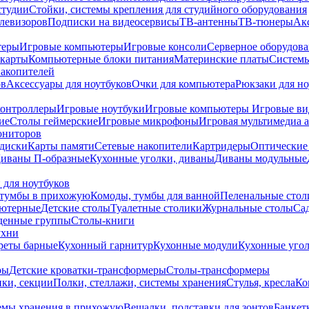
студии
Стойки, системы крепления для студийного оборудования
елевизоров
Подписки на видеосервисы
ТВ-антенны
ТВ-тюнеры
Ак
теры
Игровые компьютеры
Игровые консоли
Серверное оборудов
карты
Компьютерные блоки питания
Материнские платы
Системы
накопителей
ов
Аксессуары для ноутбуков
Очки для компьютера
Рюкзаки для но
контроллеры
Игровые ноутбуки
Игровые компьютеры
Игровые ви
ие
Столы геймерские
Игровые микрофоны
Игровая мультимедиа 
ониторов
диски
Карты памяти
Сетевые накопители
Картридеры
Оптические
иваны П-образные
Кухонные уголки, диваны
Диваны модульные
 для ноутбуков
тумбы в прихожую
Комоды, тумбы для ванной
Пеленальные стол
ьютерные
Детские столы
Туалетные столики
Журнальные столы
Са
денные группы
Столы-книги
ухни
уреты барные
Кухонный гарнитур
Кухонные модули
Кухонные угол
ры
Детские кроватки-трансформеры
Столы-трансформеры
ки, секции
Полки, стеллажи, системы хранения
Стулья, кресла
Ко
емы хранения в прихожую
Вешалки, подставки для зонтов
Банкет