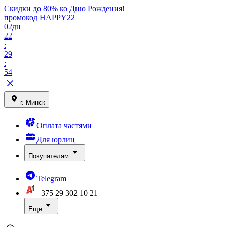
Скидки до 80% ко Дню Рождения!
промокод HAPPY22
02
дн
22
:
29
:
54
г. Минск
Оплата частями
Для юрлиц
Покупателям
Telegram
+375 29
302 10 21
Еще