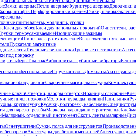
 для напольных покрытий
Реставрационные материалы
ые
Замки дверные
Петли дверные
Фурнитура дверная
Доводчики 
Скобы, штифты
Перфорированный крепеж
Гайки, шайбы
Заклепки
ерсальные
лочные плиты
Багеты, молдинги, уголки
на
Клеи для обоев
Клеи для напольных покрытий
Очистители, рас
Трубки термоусаживаемые
Изолирующие зажимы
лектрощита
Шины электротехнические
Выключатели путевые, ко
атели
Пускатели магнитные
одные ленты
Точечные светильники
Трековые светильники
Аксесс
и под покраску
ли, тельферы
Такелаж
Виброплиты, глубинные вибраторы
Бензор
сосы профессиональные
Стружкоотсосы
Домкраты
Аксессуары д
аяльное оборудование
Сварочные маски, аксессуары
Комплектующ
ечные ключи
Отвертки, наборы отверток
Ножницы слесарные
Кле
учные пилы, ножовки
Молотки, кувалды, киянки
Напильники
Ру
убцы, круглогубцы
Кусачки, болторезы, кабелерезы
Специнструм
ы для нарезки резьбы
Маркеры, карандаши строительные
Клейма
и
Малярный, отделочный инструмент
Скотч, ленты малярные
Дисп
иты
Огнетушители
Сумки, пояса для инструментов
Производствен
я бензорезов
Аксессуары для бетоносмесителей
Аксессуары для 