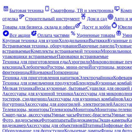
Бытовая техника
Смартфоны, ТВ и электроника
Комп
отделка
Строительный инструмент
Дом и сад
Авто и 
Товары для бизнеса, склада и офиса
Досуг и хобби
Ювели
Все акции
Оплата частями
Уцененные товары
Умны
Крупная техника для кухни
Холодильники
Вытяжки
Кухонные 
Встраиваемая техника, оборудование
Варочные панели
Духовые
встраиваемые
Комплекты встраиваемой техники
Морозильники 
упаковщики встраиваемые
Пароварки встраиваемые
Техника для приготовления еды
Аэрогрили
Микроволновые пе
кексницы
Хлебопечки
Ростеры, мини-печи
Йогуртницы, морож
фритюрницы
Яйцеварки
Попкорницы
Техника для приготовления напитков
Электрочайники
Кофевар
Техника для измельчения продуктов
Блендеры
Кухонные комбай
Мелкая техника
Весы кухонные, бытовые
Сушилки для овощей 
Аксессуары для кухонной техники
Аксессуары для микроволно
тостеров, сэндвичниц
Аксессуары для кухонных комбайнов
Акс
йогуртниц
Аксессуары для аэрогрилей, электрогрилей
Аксессуа
Телевизоры, мониторы
Телевизоры
Мониторы
Мониторы-телеви
Смарт-часы, аксессуары
Умные часы
Фитнес-браслеты
Умные ча
Фото, видеосъемка
Фотоаппараты
Видеокамеры
Экшн-камеры
Ка
видеокамер
Аксессуары для объективов
Штативы
Цифровые фот
Оборудование для фотостудии
Кольцевые лампы
Фоны для фото