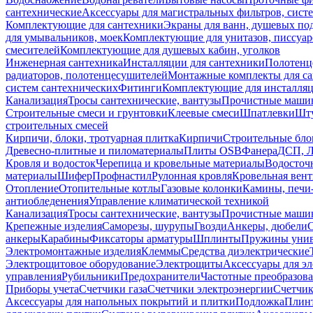
сантехнические
Аксессуары для магистральных фильтров, сист
Комплектующие для сантехники
Экраны для ванн, душевых по
для умывальников, моек
Комплектующие для унитазов, писсуар
смесителей
Комплектующие для душевых кабин, уголков
Инженерная сантехника
Инсталляции для сантехники
Полотенц
радиаторов, полотенцесушителей
Монтажные комплекты для с
систем сантехнических
Фитинги
Комплектующие для инсталля
Канализация
Тросы сантехнические, вантузы
Прочистные маши
Строительные смеси и грунтовки
Клеевые смеси
Шпатлевки
Шту
строительных смесей
Кирпичи, блоки, тротуарная плитка
Кирпичи
Строительные бло
Древесно-плитные и пиломатериалы
Плиты OSB
Фанера
ДСП, 
Кровля и водосток
Черепица и кровельные материалы
Водосточ
материалы
Шифер
Профнастил
Рулонная кровля
Кровельная вен
Отопление
Отопительные котлы
Газовые колонки
Камины, печи
антиобледенения
Управление климатической техникой
Канализация
Тросы сантехнические, вантузы
Прочистные маши
Крепежные изделия
Саморезы, шурупы
Гвозди
Анкеры, дюбели
анкеры
Карабины
Фиксаторы арматуры
Шплинты
Пружины унив
Электромонтажные изделия
Клеммы
Средства диэлектрические
Электрощитовое оборудование
Электрощиты
Аксессуары для э
управления
Рубильники
Предохранители
Частотные преобразов
Приборы учета
Счетчики газа
Счетчики электроэнергии
Счетчи
Аксессуары для напольных покрытий и плитки
Подложка
Плинт