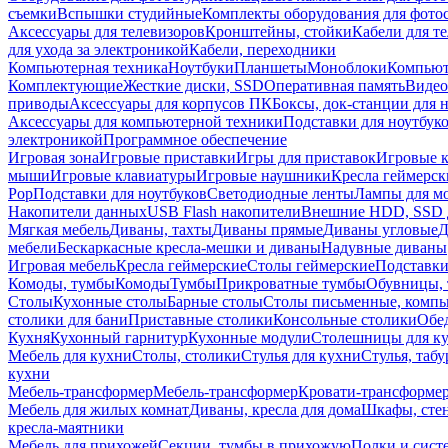
съемки
Вспышки студийные
Комплекты оборудования для фото
Аксессуары для телевизоров
Кронштейны, стойки
Кабели для т
для ухода за электроникой
Кабели, переходники
Компьютерная техника
Ноутбуки
Планшеты
Моноблоки
Компью
Комплектующие
Жесткие диски, SSD
Оперативная память
Видео
приводы
Аксессуары для корпусов ПК
Боксы, док-станции для 
Аксессуары для компьютерной техники
Подставки для ноутбук
электроникой
Программное обеспечение
Игровая зона
Игровые приставки
Игры для приставок
Игровые 
мыши
Игровые клавиатуры
Игровые наушники
Кресла геймерск
Pop
Подставки для ноутбуков
Светодиодные ленты
Лампы для м
Накопители данных
USB Flash накопители
Внешние HDD, SSD 
Мягкая мебель
Диваны, тахты
Диваны прямые
Диваны угловые
Д
мебели
Бескаркасные кресла-мешки и диваны
Надувные диваны
Игровая мебель
Кресла геймерские
Столы геймерские
Подставки
Комоды, тумбы
Комоды
Тумбы
Прикроватные тумбы
Обувницы, 
Столы
Кухонные столы
Барные столы
Столы письменные, комп
столики для бани
Приставные столики
Консольные столики
Обе
Кухня
Кухонный гарнитур
Кухонные модули
Столешницы для к
Мебель для кухни
Столы, столики
Стулья для кухни
Стулья, таб
кухни
Мебель-трансформер
Мебель-трансформер
Кровати-трансформе
Мебель для жилых комнат
Диваны, кресла для дома
Шкафы, стен
кресла-маятники
Мебель для прихожей
Секции, тумбы в прихожую
Полки и сист