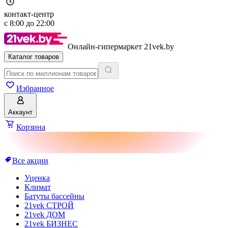
контакт-центр
с
8:00
до
22:00
Онлайн-гипермаркет 21vek.by
Каталог товаров
Избранное
Аккаунт
Корзина
Все акции
Уценка
Климат
Батуты бассейны
21vek СТРОЙ
21vek ДОМ
21vek БИЗНЕС