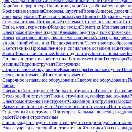
для укладки плитки
Системы выравнивания плитки
Аксессуары
Коробки и фурнитура
Наличники, коробки, доборы
Ручки дверн
Крепежные изделия
Саморезы, шурупы
Гвозди
Анкеры, дюбели
анкеры
Карабины
Фиксаторы арматуры
Шплинты
Пружины унив
Отделка потолка
Потолочные системы
Потолочные панели
Пото
Пены, клеи, герметики
Жидкие гвозди
Герметики
Монтажная пе
Электромонтажные изделия
Клеммы
Средства диэлектрические
Электрощитовое оборудование
Электрощиты
Аксессуары для э
управления
Рубильники
Предохранители
Частотные преобразов
Светотехника
Промышленное и сигнальное освещение
Светоди
Люки
Люки ревизионные
Люки под плитку
Люки напольные
Люк
Силовая и строительная техника
Бетоносмесители
Генераторы
Та
машины
Гидроинструмент
Погрузчики
Строительное оборудование
Компрессоры
Тепловые пушки
Пыле
электроинструмента
Пневмоинструмент
Сварочное и паяльное оборудование
Сварочное оборудование
П
пайки
Слесарный инструмент
Наборы инструментов
Головки, биты
Га
Столярный инструмент
Тиски, струбцины, гейферные зажимы
Р
Электромонтажный инструмент
Обжимной инструмент
Плоског
Разметочный инструмент
Разметочные инструменты
Инструмент
Отделочный инструмент
Плиткорезы
Кельмы, шпатели, гладилк
работ
Пленки строительные
Спецодежда и средства защиты
Средства индивидуальной защ
Аксессуары для силовой и строительной техники
Аксессуары дл