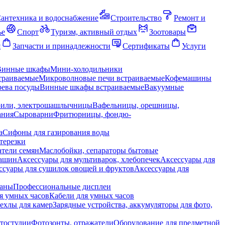
антехника и водоснабжение
Строительство
Ремонт и
ье
Спорт
Туризм, активный отдых
Зоотовары
я
Запчасти и принадлежности
Сертификаты
Услуги
Винные шкафы
Мини-холодильники
траиваемые
Микроволновые печи встраиваемые
Кофемашины
ева посуды
Винные шкафы встраиваемые
Вакуумные
рили, электрошашлычницы
Вафельницы, орешницы,
ания
Сыроварни
Фритюрницы, фондю-
а
Сифоны для газирования воды
терезки
тели семян
Маслобойки, сепараторы бытовые
машин
Аксессуары для мультиварок, хлебопечек
Аксессуары для
ссуары для сушилок овощей и фруктов
Аксессуары для
раны
Профессиональные дисплеи
я умных часов
Кабели для умных часов
ехлы для камер
Зарядные устройства, аккумуляторы для фото,
тостудии
Фотозонты, отражатели
Оборудование для предметной