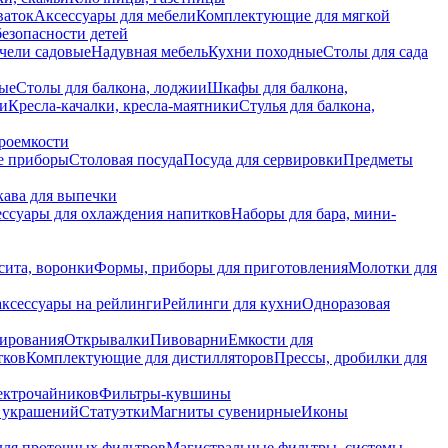
ваток
Аксессуары для мебели
Комплектующие для мягкой
безопасности детей
чели садовые
Надувная мебель
Кухни походные
Столы для сада
вые
Столы для балкона, лоджии
Шкафы для балкона,
ии
Кресла-качалки, кресла-маятники
Стулья для балкона,
роемкости
е приборы
Столовая посуда
Посуда для сервировки
Предметы
укава для выпечки
ссуары для охлаждения напитков
Наборы для бара, мини-
сита, воронки
Формы, приборы для приготовления
Молотки для
аксессуары на рейлинги
Рейлинги для кухни
Одноразовая
вирования
Открывалки
Пивоварни
Емкости для
тков
Комплектующие для дистилляторов
Прессы, дробилки для
лектрочайников
Фильтры-кувшины
я украшений
Статуэтки
Магниты сувенирные
Иконы
ля проточных фильтров
Магистральные фильтры, системы