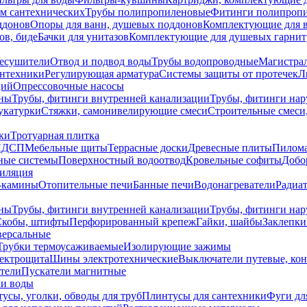
ем сантехнических
Трубы полипропиленовые
Фитинги полипроп
ддонов
Опоры для ванн, душевых поддонов
Комплектующие для 
ов, биде
Бачки для унитазов
Комплектующие для душевых гарнит
есушители
Отвод и подвод воды
Трубы водопроводные
Магистрал
антехники
Регулирующая арматура
Системы защиты от протечек
Л
ций
Опрессовочные насосы
ны
Трубы, фитинги внутренней канализации
Трубы, фитинги на
катурки
Стяжки, самонивелирующие смеси
Строительные смеси,
ки
Тротуарная плитка
ЛДСП
Мебельные щиты
Террасные доски
Древесные плиты
Пилом
ные системы
Поверхностный водоотвод
Кровельные софиты
Добо
тиляция
-камины
Отопительные печи
Банные печи
Водонагреватели
Радиат
ны
Трубы, фитинги внутренней канализации
Трубы, фитинги на
Скобы, штифты
Перфорированный крепеж
Гайки, шайбы
Заклепки
ерсальные
Трубки термоусаживаемые
Изолирующие зажимы
лектрощита
Шины электротехнические
Выключатели путевые, ко
атели
Пускатели магнитные
ки воды
усы, уголки, обводы для труб
Плинтусы для сантехники
Фуги дл