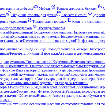
ьютеры и периферия
Мебель
Товары для дома, бакалея
С
мото
Игрушки, товары для детей
Красота и стиль
Здоров
рные украшения
Товары для взрослых
Книги и канцеляри
й подбор подарков
Премиум товары
плиты
Морозильники
Посудомоечные машины
Настольные плиты
 шкафы
Холодильники встраиваемые
Посудомоечные машины вс
встраиваемые
Измельчители пищевых отходов
Шкафы для подогр
чи
Мультиварки
Сэндвичницы, хот-дог мейкеры
Тостеры
Электрог
еницы
Фризеры
Блинницы
Пароварки
Автоклавы для консервиров
ки, кофемашины
Соковыжималки
Кофемолки
Вспениватели молок
ны, измельчители
Планетарные миксеры
Миксеры
Мясорубки
Лом
и фруктов
Вакууматоры
Открывалки, картофелечистки
Проращива
вых печей
Вакуумные пакеты, контейнеры
Аксессуары для кофе
ессуары для мясорубок
Аксессуары для блендеров, миксеров
Аксе
ры для соковыжималок
Средства для ухода за техникой
зоры
ТВ-приставки и медиаплееры
Проекторы
Проекционные эк
сы детские
Умные часы, фитнес-браслеты
Ремешки, аксессуары дл
рты памяти
Объективы
Вспышки
Аксессуары для камер
Сумки и ч
орамки
студии
Студийное освещение
Насадки светоформирующие для фо