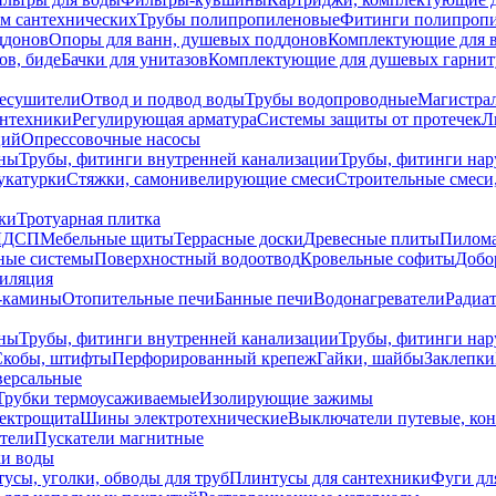
ем сантехнических
Трубы полипропиленовые
Фитинги полипроп
ддонов
Опоры для ванн, душевых поддонов
Комплектующие для 
ов, биде
Бачки для унитазов
Комплектующие для душевых гарнит
есушители
Отвод и подвод воды
Трубы водопроводные
Магистрал
антехники
Регулирующая арматура
Системы защиты от протечек
Л
ций
Опрессовочные насосы
ны
Трубы, фитинги внутренней канализации
Трубы, фитинги на
катурки
Стяжки, самонивелирующие смеси
Строительные смеси,
ки
Тротуарная плитка
ЛДСП
Мебельные щиты
Террасные доски
Древесные плиты
Пилом
ные системы
Поверхностный водоотвод
Кровельные софиты
Добо
тиляция
-камины
Отопительные печи
Банные печи
Водонагреватели
Радиат
ны
Трубы, фитинги внутренней канализации
Трубы, фитинги на
Скобы, штифты
Перфорированный крепеж
Гайки, шайбы
Заклепки
ерсальные
Трубки термоусаживаемые
Изолирующие зажимы
лектрощита
Шины электротехнические
Выключатели путевые, ко
атели
Пускатели магнитные
ки воды
усы, уголки, обводы для труб
Плинтусы для сантехники
Фуги дл