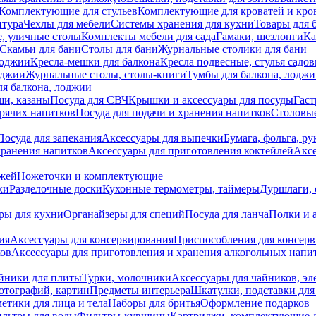
Комплектующие для стульев
Комплектующие для кроватей и кро
итура
Чехлы для мебели
Системы хранения для кухни
Товары для 
, уличные столы
Комплекты мебели для сада
Гамаки, шезлонги
Ка
Скамьи для бани
Столы для бани
Журнальные столики для бани
лоджии
Кресла-мешки для балкона
Кресла подвесные, стулья садо
оджии
Журнальные столы, столы-книги
Тумбы для балкона, лодж
я балкона, лоджии
ши, казаны
Посуда для СВЧ
Крышки и аксессуары для посуды
Гаст
орячих напитков
Посуда для подачи и хранения напитков
Столовы
Посуда для запекания
Аксессуары для выпечки
Бумага, фольга, р
хранения напитков
Аксессуары для приготовления коктейлей
Аксе
ожей
Ножеточки и комплектующие
ки
Разделочные доски
Кухонные термометры, таймеры
Дуршлаги, 
ры для кухни
Органайзеры для специй
Посуда для ланча
Полки и 
ия
Аксессуары для консервирования
Приспособления для консер
ков
Аксессуары для приготовления и хранения алкогольных напи
йники для плиты
Турки, молочники
Аксессуары для чайников, э
отографий, картин
Предметы интерьера
Шкатулки, подставки дл
етики для лица и тела
Наборы для бритья
Оформление подарков
льтры для воды
Фильтры-кувшины
Картриджи, комплектующие д