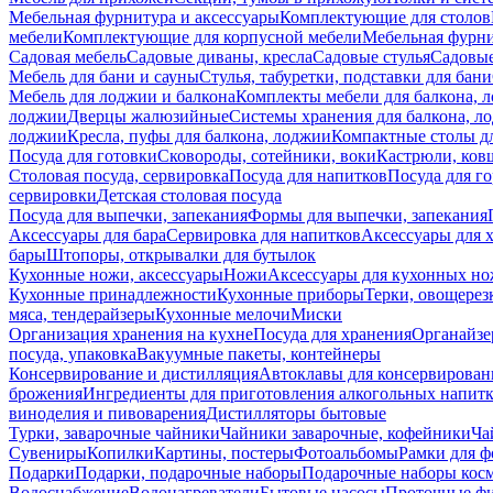
Мебельная фурнитура и аксессуары
Комплектующие для столов
мебели
Комплектующие для корпусной мебели
Мебельная фурн
Садовая мебель
Садовые диваны, кресла
Садовые стулья
Садовые
Мебель для бани и сауны
Стулья, табуретки, подставки для бани
Мебель для лоджии и балкона
Комплекты мебели для балкона, 
лоджии
Дверцы жалюзийные
Системы хранения для балкона, л
лоджии
Кресла, пуфы для балкона, лоджии
Компактные столы дл
Посуда для готовки
Сковороды, сотейники, воки
Кастрюли, ков
Столовая посуда, сервировка
Посуда для напитков
Посуда для г
сервировки
Детская столовая посуда
Посуда для выпечки, запекания
Формы для выпечки, запекания
Аксессуары для бара
Сервировка для напитков
Аксессуары для 
бары
Штопоры, открывалки для бутылок
Кухонные ножи, аксессуары
Ножи
Аксессуары для кухонных н
Кухонные принадлежности
Кухонные приборы
Терки, овощерез
мяса, тендерайзеры
Кухонные мелочи
Миски
Организация хранения на кухне
Посуда для хранения
Органайзе
посуда, упаковка
Вакуумные пакеты, контейнеры
Консервирование и дистилляция
Автоклавы для консервирован
брожения
Ингредиенты для приготовления алкогольных напит
виноделия и пивоварения
Дистилляторы бытовые
Турки, заварочные чайники
Чайники заварочные, кофейники
Ча
Сувениры
Копилки
Картины, постеры
Фотоальбомы
Рамки для ф
Подарки
Подарки, подарочные наборы
Подарочные наборы косм
Водоснабжение
Водонагреватели
Бытовые насосы
Проточные фи