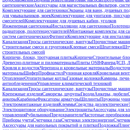
сантехнические
Аксессуары для магистральных фильтров, сист
Комплектующие для сантехники
Экраны для ванн, душевых по
для умывальников, моек
Комплектующие для унитазов, писсуар
смесителей
Комплектующие для душевых кабин, уголков
Инженерная сантехника
Инсталляции для сантехники
Полотенц
радиаторов, полотенцесушителей
Монтажные комплекты для с
систем сантехнических
Фитинги
Комплектующие для инсталля
Канализация
Тросы сантехнические, вантузы
Прочистные маши
Строительные смеси и грунтовки
Клеевые смеси
Шпатлевки
Шту
строительных смесей
Кирпичи, блоки, тротуарная плитка
Кирпичи
Строительные бло
Древесно-плитные и пиломатериалы
Плиты OSB
Фанера
ДСП, 
Кровля и водосток
Черепица и кровельные материалы
Водосточ
материалы
Шифер
Профнастил
Рулонная кровля
Кровельная вен
Отопление
Отопительные котлы
Газовые колонки
Камины, печи
антиобледенения
Управление климатической техникой
Канализация
Тросы сантехнические, вантузы
Прочистные маши
Крепежные изделия
Саморезы, шурупы
Гвозди
Анкеры, дюбели
анкеры
Карабины
Фиксаторы арматуры
Шплинты
Пружины унив
Электромонтажные изделия
Клеммы
Средства диэлектрические
Электрощитовое оборудование
Электрощиты
Аксессуары для э
управления
Рубильники
Предохранители
Частотные преобразов
Приборы учета
Счетчики газа
Счетчики электроэнергии
Счетчи
Аксессуары для напольных покрытий и плитки
Подложка
Плинт