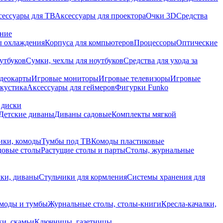
сессуары для ТВ
Аксессуары для проектора
Очки 3D
Средства
ание
 охлаждения
Корпуса для компьютеров
Процессоры
Оптические
утбуков
Сумки, чехлы для ноутбуков
Средства для ухода за
деокарты
Игровые мониторы
Игровые телевизоры
Игровые
акустика
Аксессуары для геймеров
Фигурки Funko
 диски
Детские диваны
Диваны садовые
Комплекты мягкой
ики, комоды
Тумбы под ТВ
Комоды пластиковые
довые столы
Растущие столы и парты
Столы, журнальные
ки, диваны
Стульчики для кормления
Системы хранения для
моды и тумбы
Журнальные столы, столы-книги
Кресла-качалки,
ки, скамьи
Ключницы, газетницы