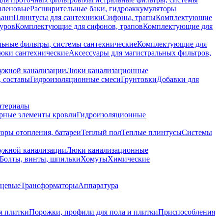
иленовые
Расширительные баки, гидроаккумуляторы
ванн
Плинтусы для сантехники
Сифоны, трапы
Комплектующие
уров
Комплектующие для сифонов, трапов
Комплектующие для
ьные фильтры, системы сантехнические
Комплектующие для
юки сантехнические
Аксессуары для магистральных фильтров,
ружной канализации
Люки канализационные
 составы
Гидроизоляционные смеси
Грунтовки
Добавки для
атериалы
рные элементы кровли
Гидроизоляционные
оры отопления, батареи
Теплый пол
Теплые плинтусы
Системы
ружной канализации
Люки канализационные
Болты, винты, шпильки
Хомуты
Химические
нцевые
Трансформаторы
Аппаратура
я плитки
Порожки, профили для пола и плитки
Приспособления