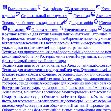
Бытовая техника
Смартфоны, ТВ и электроника
Комп
отделка
Строительный инструмент
Дом и сад
Авто и 
Товары для бизнеса, склада и офиса
Досуг и хобби
Ювели
Все акции
Оплата частями
Уцененные товары
Умны
Крупная техника для кухни
Холодильники
Вытяжки
Кухонные 
Встраиваемая техника, оборудование
Варочные панели
Духовые
встраиваемые
Комплекты встраиваемой техники
Морозильники 
упаковщики встраиваемые
Пароварки встраиваемые
Техника для приготовления еды
Аэрогрили
Микроволновые пе
кексницы
Хлебопечки
Ростеры, мини-печи
Йогуртницы, морож
фритюрницы
Яйцеварки
Попкорницы
Техника для приготовления напитков
Электрочайники
Кофевар
Техника для измельчения продуктов
Блендеры
Кухонные комбай
Мелкая техника
Весы кухонные, бытовые
Сушилки для овощей 
Аксессуары для кухонной техники
Аксессуары для микроволно
тостеров, сэндвичниц
Аксессуары для кухонных комбайнов
Акс
йогуртниц
Аксессуары для аэрогрилей, электрогрилей
Аксессуа
Телевизоры, мониторы
Телевизоры
Мониторы
Мониторы-телеви
Смарт-часы, аксессуары
Умные часы
Фитнес-браслеты
Умные ча
Фото, видеосъемка
Фотоаппараты
Видеокамеры
Экшн-камеры
Ка
видеокамер
Аксессуары для объективов
Штативы
Цифровые фот
Оборудование для фотостудии
Кольцевые лампы
Фоны для фото