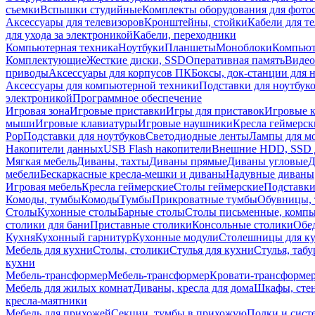
съемки
Вспышки студийные
Комплекты оборудования для фото
Аксессуары для телевизоров
Кронштейны, стойки
Кабели для т
для ухода за электроникой
Кабели, переходники
Компьютерная техника
Ноутбуки
Планшеты
Моноблоки
Компью
Комплектующие
Жесткие диски, SSD
Оперативная память
Видео
приводы
Аксессуары для корпусов ПК
Боксы, док-станции для 
Аксессуары для компьютерной техники
Подставки для ноутбук
электроникой
Программное обеспечение
Игровая зона
Игровые приставки
Игры для приставок
Игровые 
мыши
Игровые клавиатуры
Игровые наушники
Кресла геймерск
Pop
Подставки для ноутбуков
Светодиодные ленты
Лампы для м
Накопители данных
USB Flash накопители
Внешние HDD, SSD 
Мягкая мебель
Диваны, тахты
Диваны прямые
Диваны угловые
Д
мебели
Бескаркасные кресла-мешки и диваны
Надувные диваны
Игровая мебель
Кресла геймерские
Столы геймерские
Подставки
Комоды, тумбы
Комоды
Тумбы
Прикроватные тумбы
Обувницы, 
Столы
Кухонные столы
Барные столы
Столы письменные, комп
столики для бани
Приставные столики
Консольные столики
Обе
Кухня
Кухонный гарнитур
Кухонные модули
Столешницы для к
Мебель для кухни
Столы, столики
Стулья для кухни
Стулья, таб
кухни
Мебель-трансформер
Мебель-трансформер
Кровати-трансформе
Мебель для жилых комнат
Диваны, кресла для дома
Шкафы, стен
кресла-маятники
Мебель для прихожей
Секции, тумбы в прихожую
Полки и сист