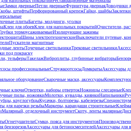
 для напольных покрытий
Реставрационные материалы
ые
Замки дверные
Петли дверные
Фурнитура дверная
Доводчики 
Скобы, штифты
Перфорированный крепеж
Гайки, шайбы
Заклепки
ерсальные
лочные плиты
Багеты, молдинги, уголки
на
Клеи для обоев
Клеи для напольных покрытий
Очистители, рас
Трубки термоусаживаемые
Изолирующие зажимы
лектрощита
Шины электротехнические
Выключатели путевые, ко
атели
Пускатели магнитные
одные ленты
Точечные светильники
Трековые светильники
Аксесс
и под покраску
ли, тельферы
Такелаж
Виброплиты, глубинные вибраторы
Бензор
сосы профессиональные
Стружкоотсосы
Домкраты
Аксессуары д
аяльное оборудование
Сварочные маски, аксессуары
Комплектующ
ечные ключи
Отвертки, наборы отверток
Ножницы слесарные
Кле
учные пилы, ножовки
Молотки, кувалды, киянки
Напильники
Ру
убцы, круглогубцы
Кусачки, болторезы, кабелерезы
Специнструм
ы для нарезки резьбы
Маркеры, карандаши строительные
Клейма
и
Малярный, отделочный инструмент
Скотч, ленты малярные
Дисп
иты
Огнетушители
Сумки, пояса для инструментов
Производствен
я бензорезов
Аксессуары для бетоносмесителей
Аксессуары для 