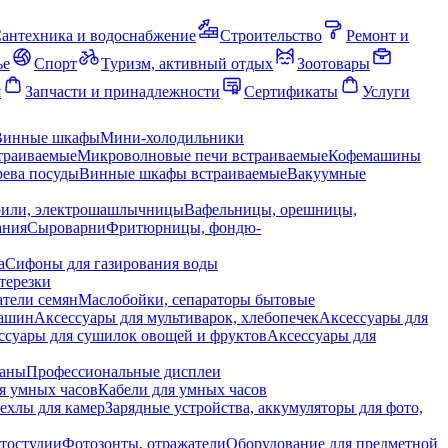
антехника и водоснабжение
Строительство
Ремонт и
ье
Спорт
Туризм, активный отдых
Зоотовары
я
Запчасти и принадлежности
Сертификаты
Услуги
Винные шкафы
Мини-холодильники
траиваемые
Микроволновые печи встраиваемые
Кофемашины
ева посуды
Винные шкафы встраиваемые
Вакуумные
рили, электрошашлычницы
Вафельницы, орешницы,
ания
Сыроварни
Фритюрницы, фондю-
а
Сифоны для газирования воды
терезки
тели семян
Маслобойки, сепараторы бытовые
машин
Аксессуары для мультиварок, хлебопечек
Аксессуары для
ссуары для сушилок овощей и фруктов
Аксессуары для
раны
Профессиональные дисплеи
я умных часов
Кабели для умных часов
ехлы для камер
Зарядные устройства, аккумуляторы для фото,
тостудии
Фотозонты, отражатели
Оборудование для предметной