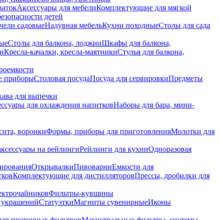
ваток
Аксессуары для мебели
Комплектующие для мягкой
безопасности детей
чели садовые
Надувная мебель
Кухни походные
Столы для сада
вые
Столы для балкона, лоджии
Шкафы для балкона,
ии
Кресла-качалки, кресла-маятники
Стулья для балкона,
роемкости
е приборы
Столовая посуда
Посуда для сервировки
Предметы
укава для выпечки
ссуары для охлаждения напитков
Наборы для бара, мини-
сита, воронки
Формы, приборы для приготовления
Молотки для
аксессуары на рейлинги
Рейлинги для кухни
Одноразовая
вирования
Открывалки
Пивоварни
Емкости для
тков
Комплектующие для дистилляторов
Прессы, дробилки для
лектрочайников
Фильтры-кувшины
я украшений
Статуэтки
Магниты сувенирные
Иконы
ля проточных фильтров
Магистральные фильтры, системы