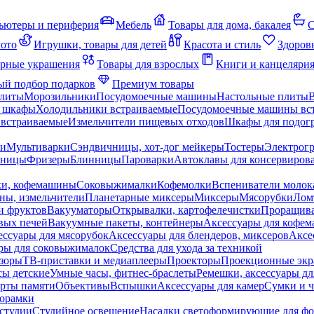
ьютеры и периферия
Мебель
Товары для дома, бакалея
С
мото
Игрушки, товары для детей
Красота и стиль
Здоров
рные украшения
Товары для взрослых
Книги и канцеляри
й подбор подарков
Премиум товары
плиты
Морозильники
Посудомоечные машины
Настольные плиты
 шкафы
Холодильники встраиваемые
Посудомоечные машины вс
встраиваемые
Измельчители пищевых отходов
Шкафы для подогр
чи
Мультиварки
Сэндвичницы, хот-дог мейкеры
Тостеры
Электрог
еницы
Фризеры
Блинницы
Пароварки
Автоклавы для консервиров
ки, кофемашины
Соковыжималки
Кофемолки
Вспениватели молок
ны, измельчители
Планетарные миксеры
Миксеры
Мясорубки
Лом
и фруктов
Вакууматоры
Открывалки, картофелечистки
Проращива
вых печей
Вакуумные пакеты, контейнеры
Аксессуары для кофе
ессуары для мясорубок
Аксессуары для блендеров, миксеров
Аксе
ры для соковыжималок
Средства для ухода за техникой
зоры
ТВ-приставки и медиаплееры
Проекторы
Проекционные эк
сы детские
Умные часы, фитнес-браслеты
Ремешки, аксессуары дл
рты памяти
Объективы
Вспышки
Аксессуары для камер
Сумки и ч
орамки
студии
Студийное освещение
Насадки светоформирующие для фо