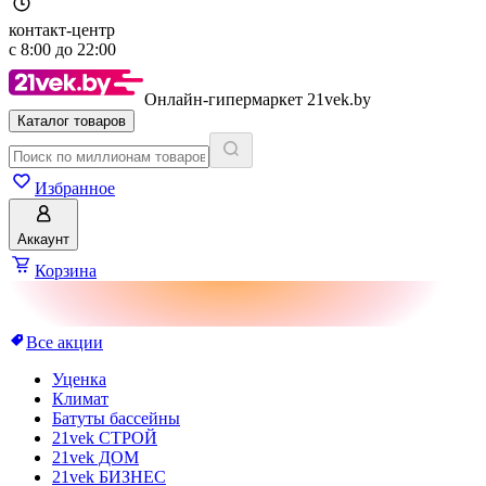
контакт-центр
с
8:00
до
22:00
Онлайн-гипермаркет 21vek.by
Каталог товаров
Избранное
Аккаунт
Корзина
Все акции
Уценка
Климат
Батуты бассейны
21vek СТРОЙ
21vek ДОМ
21vek БИЗНЕС