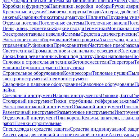
для укладки плитки
Системы выравнивания плитки
Аксессуары
Коробки и фурнитура
Наличники, коробки, доборы
Ручки дверн
Крепежные изделия
Саморезы, шурупы
Гвозди
Анкеры, дюбели
анкеры
Карабины
Фиксаторы арматуры
Шплинты
Пружины унив
Отделка потолка
Потолочные системы
Потолочные панели
Пото
Пены, клеи, герметики
Жидкие гвозди
Герметики
Монтажная пе
Электромонтажные изделия
Клеммы
Средства диэлектрические
Электрощитовое оборудование
Электрощиты
Аксессуары для э
управления
Рубильники
Предохранители
Частотные преобразов
Светотехника
Промышленное и сигнальное освещение
Светоди
Люки
Люки ревизионные
Люки под плитку
Люки напольные
Люк
Силовая и строительная техника
Бетоносмесители
Генераторы
Та
машины
Гидроинструмент
Погрузчики
Строительное оборудование
Компрессоры
Тепловые пушки
Пыле
электроинструмента
Пневмоинструмент
Сварочное и паяльное оборудование
Сварочное оборудование
П
пайки
Слесарный инструмент
Наборы инструментов
Головки, биты
Га
Столярный инструмент
Тиски, струбцины, гейферные зажимы
Р
Электромонтажный инструмент
Обжимной инструмент
Плоског
Разметочный инструмент
Разметочные инструменты
Инструмент
Отделочный инструмент
Плиткорезы
Кельмы, шпатели, гладилк
работ
Пленки строительные
Спецодежда и средства защиты
Средства индивидуальной защ
Аксессуары для силовой и строительной техники
Аксессуары дл