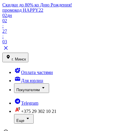
Скидки до 80% ко Дню Рождения!
промокод HAPPY22
02
дн
02
:
27
:
03
г. Минск
Оплата частями
Для юрлиц
Покупателям
Telegram
+375 29
302 10 21
Еще