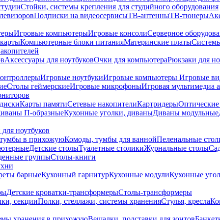
студии
Стойки, системы крепления для студийного оборудования
елевизоров
Подписки на видеосервисы
ТВ-антенны
ТВ-тюнеры
Ак
теры
Игровые компьютеры
Игровые консоли
Серверное оборудов
карты
Компьютерные блоки питания
Материнские платы
Системы
накопителей
ов
Аксессуары для ноутбуков
Очки для компьютера
Рюкзаки для но
контроллеры
Игровые ноутбуки
Игровые компьютеры
Игровые ви
ие
Столы геймерские
Игровые микрофоны
Игровая мультимедиа 
ониторов
диски
Карты памяти
Сетевые накопители
Картридеры
Оптические
иваны П-образные
Кухонные уголки, диваны
Диваны модульные
 для ноутбуков
тумбы в прихожую
Комоды, тумбы для ванной
Пеленальные стол
ьютерные
Детские столы
Туалетные столики
Журнальные столы
Са
денные группы
Столы-книги
ухни
уреты барные
Кухонный гарнитур
Кухонные модули
Кухонные угол
ры
Детские кроватки-трансформеры
Столы-трансформеры
ки, секции
Полки, стеллажи, системы хранения
Стулья, кресла
Ко
емы хранения в прихожую
Вешалки, подставки для зонтов
Банкет