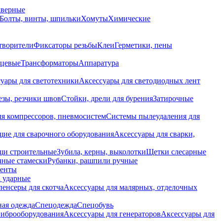
дверные
Болты, винты, шпильки
Хомуты
Химические
творители
Фиксаторы резьбы
Клеи
Герметики, пены
нцевые
Трансформаторы
Аппаратура
уары для светотехники
Аксессуары для светодиодных лент
езы, резчики швов
Стойки, дрели для бурения
Затирочные
ля компрессоров, пневмосистем
Системы пылеудаления для
ие для сварочного оборудования
Аксессуары для сварки,
щи строительные
Зубила, керны, выколотки
Щетки слесарные
чные стамески
Рубанки, рашпили ручные
енты
 ударные
енсеры для скотча
Аксессуары для малярных, отделочных
ная одежда
Спецодежда
Спецобувь
виброоборудования
Аксессуары для генераторов
Аксессуары для