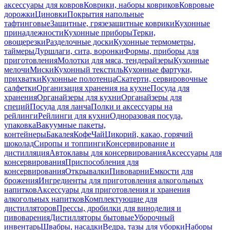
аксессуары для ковров
Коврики, наборы ковриков
Ковровые
дорожки
Циновки
Покрытия напольные
тафтинговые
Защитные, грязезащитные коврики
Кухонные
принадлежности
Кухонные приборы
Терки,
овощерезки
Разделочные доски
Кухонные термометры,
таймеры
Дуршлаги, сита, воронки
Формы, приборы для
приготовления
Молотки для мяса, тендерайзеры
Кухонные
мелочи
Миски
Кухонный текстиль
Кухонные фартуки,
прихватки
Кухонные полотенца
Скатерти, сервировочные
салфетки
Организация хранения на кухне
Посуда для
хранения
Органайзеры для кухни
Органайзеры для
специй
Посуда для ланча
Полки и аксессуары на
рейлинги
Рейлинги для кухни
Одноразовая посуда,
упаковка
Вакуумные пакеты,
контейнеры
Бакалея
Кофе
Чай
Цикорий, какао, горячий
шоколад
Сиропы и топпинги
Консервирование и
дистилляция
Автоклавы для консервирования
Аксессуары для
консервирования
Приспособления для
консервирования
Открывалки
Пивоварни
Емкости для
брожения
Ингредиенты для приготовления алкогольных
напитков
Аксессуары для приготовления и хранения
алкогольных напитков
Комплектующие для
дистилляторов
Прессы, дробилки для виноделия и
пивоварения
Дистилляторы бытовые
Уборочный
инвентарь
Швабры, насадки
Ведра, тазы для уборки
Наборы