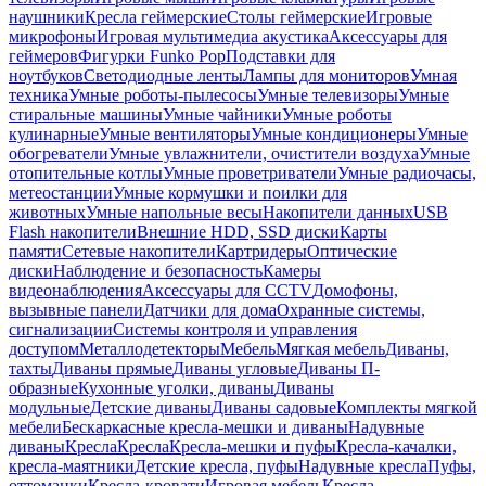
наушники
Кресла геймерские
Столы геймерские
Игровые
микрофоны
Игровая мультимедиа акустика
Аксессуары для
геймеров
Фигурки Funko Pop
Подставки для
ноутбуков
Светодиодные ленты
Лампы для мониторов
Умная
техника
Умные роботы-пылесосы
Умные телевизоры
Умные
стиральные машины
Умные чайники
Умные роботы
кулинарные
Умные вентиляторы
Умные кондиционеры
Умные
обогреватели
Умные увлажнители, очистители воздуха
Умные
отопительные котлы
Умные проветриватели
Умные радиочасы,
метеостанции
Умные кормушки и поилки для
животных
Умные напольные весы
Накопители данных
USB
Flash накопители
Внешние HDD, SSD диски
Карты
памяти
Сетевые накопители
Картридеры
Оптические
диски
Наблюдение и безопасность
Камеры
видеонаблюдения
Аксессуары для CCTV
Домофоны,
вызывные панели
Датчики для дома
Охранные системы,
сигнализации
Системы контроля и управления
доступом
Металлодетекторы
Мебель
Мягкая мебель
Диваны,
тахты
Диваны прямые
Диваны угловые
Диваны П-
образные
Кухонные уголки, диваны
Диваны
модульные
Детские диваны
Диваны садовые
Комплекты мягкой
мебели
Бескаркасные кресла-мешки и диваны
Надувные
диваны
Кресла
Кресла
Кресла-мешки и пуфы
Кресла-качалки,
кресла-маятники
Детские кресла, пуфы
Надувные кресла
Пуфы,
оттоманки
Кресла-кровати
Игровая мебель
Кресла