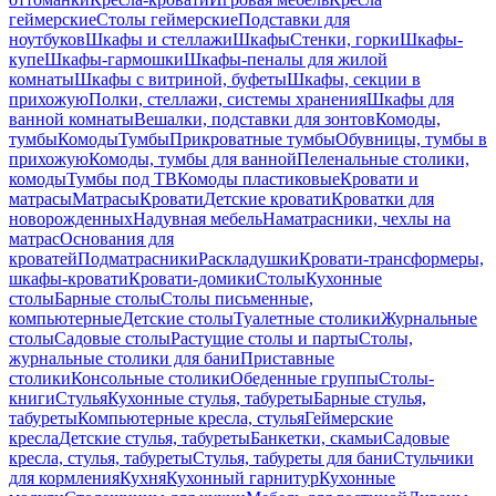
геймерские
Столы геймерские
Подставки для
ноутбуков
Шкафы и стеллажи
Шкафы
Стенки, горки
Шкафы-
купе
Шкафы-гармошки
Шкафы-пеналы для жилой
комнаты
Шкафы с витриной, буфеты
Шкафы, секции в
прихожую
Полки, стеллажи, системы хранения
Шкафы для
ванной комнаты
Вешалки, подставки для зонтов
Комоды,
тумбы
Комоды
Тумбы
Прикроватные тумбы
Обувницы, тумбы в
прихожую
Комоды, тумбы для ванной
Пеленальные столики,
комоды
Тумбы под ТВ
Комоды пластиковые
Кровати и
матрасы
Матрасы
Кровати
Детские кровати
Кроватки для
новорожденных
Надувная мебель
Наматрасники, чехлы на
матрас
Основания для
кроватей
Подматрасники
Раскладушки
Кровати-трансформеры,
шкафы-кровати
Кровати-домики
Столы
Кухонные
столы
Барные столы
Столы письменные,
компьютерные
Детские столы
Туалетные столики
Журнальные
столы
Садовые столы
Растущие столы и парты
Столы,
журнальные столики для бани
Приставные
столики
Консольные столики
Обеденные группы
Столы-
книги
Стулья
Кухонные стулья, табуреты
Барные стулья,
табуреты
Компьютерные кресла, стулья
Геймерские
кресла
Детские стулья, табуреты
Банкетки, скамьи
Садовые
кресла, стулья, табуреты
Стулья, табуреты для бани
Стульчики
для кормления
Кухня
Кухонный гарнитур
Кухонные