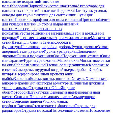
напольные покрытия
Виниловые
полы
Ковролин
Паркет
Искусственная трава
Аксессуары для
напольных покрытий и плитки
Подложка
Плинтусы, уголки,
обводы для труб
Плинтусы для сантехники
Фуги для
плитки
Порожки, профили для пола и плитки
Приспособления
для укладки плитки
Системы выравнивания
плитки
Аксессуары для напольных
покрытий
Реставрационные материалы
Двери и арки
Двери
входные
Двери межкомнатные
Арки межкомнатные
Москитные
сетки
Двери для бани и сауны
Коробки и
фурнитура
Наличники, коробки, доборы
Ручки дверные
Замки
дверные
Петли дверные
Фурнитура дверная
Доводчики
дверные
Окна и подоконники
Окна
Подоконники, отливы
Окна
мансардные
Фурнитура оконная
Мягкие окна
Москитные сетки
на окна
Жалюзи уличные
Пленки солнцезащитные
Крепежные
изделия
Саморезы, шурупы
Гвозди
Анкеры, дюбели
Скобы,
штифты
Перфорированный крепеж
Гайки,
шайбы
Заклепки
Болты, винты, шпильки
Хомуты
Химические
анкеры
Карабины
Фиксаторы арматуры
Шплинты
Пружины
универсальные
Отделка стен
Обои
Жидкие
обои
Фотообои
Штукатурки декоративные
Декоративный
камень
Скинали
Пленки самоклеящиеся
Армирующие
сетки
Стеновые панели
Уголки, маяки,
профили
Вагонка
Стеклохолсты, флизелин
Экраны для
радиаторов
Отделка потолка
Потолочные системы
Потолочные