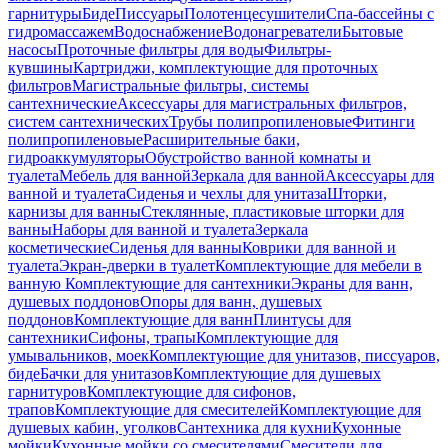
гарнитуры
Биде
Писсуары
Полотенцесушители
Спа-бассейны с
гидромассажем
Водоснабжение
Водонагреватели
Бытовые
насосы
Проточные фильтры для воды
Фильтры-
кувшины
Картриджи, комплектующие для проточных
фильтров
Магистральные фильтры, системы
сантехнические
Аксессуары для магистральных фильтров,
систем сантехнических
Трубы полипропиленовые
Фитинги
полипропиленовые
Расширительные баки,
гидроаккумуляторы
Обустройство ванной комнаты и
туалета
Мебель для ванной
Зеркала для ванной
Аксессуары для
ванной и туалета
Сиденья и чехлы для унитаза
Шторки,
карнизы для ванны
Стеклянные, пластиковые шторки для
ванны
Наборы для ванной и туалета
Зеркала
косметические
Сиденья для ванны
Коврики для ванной и
туалета
Экран-дверки в туалет
Комплектующие для мебели в
ванную
Комплектующие для сантехники
Экраны для ванн,
душевых поддонов
Опоры для ванн, душевых
поддонов
Комплектующие для ванн
Плинтусы для
сантехники
Сифоны, трапы
Комплектующие для
умывальников, моек
Комплектующие для унитазов, писсуаров,
биде
Бачки для унитазов
Комплектующие для душевых
гарнитуров
Комплектующие для сифонов,
трапов
Комплектующие для смесителей
Комплектующие для
душевых кабин, уголков
Сантехника для кухни
Кухонные
мойки
Кухонные мойки со смесителями
Смесители для