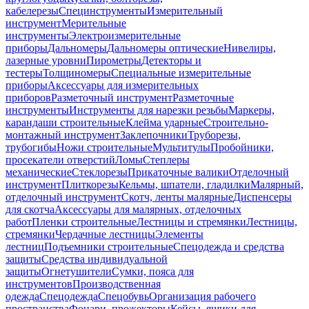
кабелерезы
Специнструменты
Измерительный
инструмент
Мерительные
инструменты
Электроизмерительные
приборы
Дальномеры
Дальномеры оптические
Нивелиры,
лазерные уровни
Пирометры
Детекторы и
тестеры
Толщиномеры
Специальные измерительные
приборы
Аксессуары для измерительных
приборов
Разметочный инструмент
Разметочные
инструменты
Инструменты для нарезки резьбы
Маркеры,
карандаши строительные
Клейма ударные
Строительно-
монтажный инструмент
Заклепочники
Труборезы,
трубогибы
Ножи строительные
Мультитулы
Пробойники,
просекатели отверстий
Ломы
Степлеры
механические
Стеклорезы
Прикаточные валики
Отделочный
инструмент
Плиткорезы
Кельмы, шпатели, гладилки
Малярный,
отделочный инструмент
Скотч, ленты малярные
Диспенсеры
для скотча
Аксессуары для малярных, отделочных
работ
Пленки строительные
Лестницы и стремянки
Лестницы,
стремянки
Чердачные лестницы
Элементы
лестниц
Подъемники строительные
Спецодежда и средства
защиты
Средства индивидуальной
защиты
Огнетушители
Сумки, пояса для
инструментов
Производственная
одежда
Спецодежда
Спецобувь
Организация рабочего
пространства
Фонари, прожекторы
Кейсы, ящики для