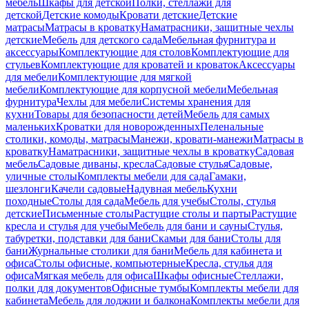
мебель
Шкафы для детской
Полки, стеллажи для
детской
Детские комоды
Кровати детские
Детские
матрасы
Матрасы в кроватку
Наматрасники, защитные чехлы
детские
Мебель для детского сада
Мебельная фурнитура и
аксессуары
Комплектующие для столов
Комплектующие для
стульев
Комплектующие для кроватей и кроваток
Аксессуары
для мебели
Комплектующие для мягкой
мебели
Комплектующие для корпусной мебели
Мебельная
фурнитура
Чехлы для мебели
Системы хранения для
кухни
Товары для безопасности детей
Мебель для самых
маленьких
Кроватки для новорожденных
Пеленальные
столики, комоды, матрасы
Манежи, кровати-манежи
Матрасы в
кроватку
Наматрасники, защитные чехлы в кроватку
Садовая
мебель
Садовые диваны, кресла
Садовые стулья
Садовые,
уличные столы
Комплекты мебели для сада
Гамаки,
шезлонги
Качели садовые
Надувная мебель
Кухни
походные
Столы для сада
Мебель для учебы
Столы, стулья
детские
Письменные столы
Растущие столы и парты
Растущие
кресла и стулья для учебы
Мебель для бани и сауны
Стулья,
табуретки, подставки для бани
Скамьи для бани
Столы для
бани
Журнальные столики для бани
Мебель для кабинета и
офиса
Столы офисные, компьютерные
Кресла, стулья для
офиса
Мягкая мебель для офиса
Шкафы офисные
Стеллажи,
полки для документов
Офисные тумбы
Комплекты мебели для
кабинета
Мебель для лоджии и балкона
Комплекты мебели для