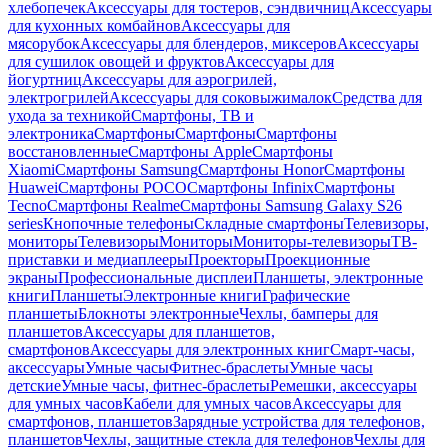
хлебопечек
Аксессуары для тостеров, сэндвичниц
Аксессуары
для кухонных комбайнов
Аксессуары для
мясорубок
Аксессуары для блендеров, миксеров
Аксессуары
для сушилок овощей и фруктов
Аксессуары для
йогуртниц
Аксессуары для аэрогрилей,
электрогрилей
Аксессуары для соковыжималок
Средства для
ухода за техникой
Смартфоны, ТВ и
электроника
Смартфоны
Смартфоны
Смартфоны
восстановленные
Смартфоны Apple
Смартфоны
Xiaomi
Смартфоны Samsung
Смартфоны Honor
Смартфоны
Huawei
Смартфоны POCO
Смартфоны Infinix
Смартфоны
Tecno
Смартфоны Realme
Смартфоны Samsung Galaxy S26
series
Кнопочные телефоны
Складные смартфоны
Телевизоры,
мониторы
Телевизоры
Мониторы
Мониторы-телевизоры
ТВ-
приставки и медиаплееры
Проекторы
Проекционные
экраны
Профессиональные дисплеи
Планшеты, электронные
книги
Планшеты
Электронные книги
Графические
планшеты
Блокноты электронные
Чехлы, бамперы для
планшетов
Аксессуары для планшетов,
смартфонов
Аксессуары для электронных книг
Смарт-часы,
аксессуары
Умные часы
Фитнес-браслеты
Умные часы
детские
Умные часы, фитнес-браслеты
Ремешки, аксессуары
для умных часов
Кабели для умных часов
Аксессуары для
смартфонов, планшетов
Зарядные устройства для телефонов,
планшетов
Чехлы, защитные стекла для телефонов
Чехлы для