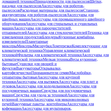
домашней техники
Принадлежности для пылесосов
Щетки,
насадки для пылесосов
Аксессуары для роботов-
пылесосов
Расходные материалы для пылесосов
Станции,
аккумуляторы для роботов-пылесосов
Аксессуары для
швейных машин
Аксессуары для промышленного швейного
оборудования
Аксессуары для стиральных и сушильных
машин
Аксессуары для пароочистителей,
отпаривателей
Аксессуары для стеклоочистителей
Техника для
измельчения продуктов
Блендеры
Кухонные комбайны,
измельчители
Планетарные
миксеры
Миксеры
Мясорубки
Ломтерезки
Комплектующие для
климатической техники
Управление климатической
техникой
Фильтры для климатической техники
Аксессуары для
климатической техники
Мелкая техника
Весы кухонные,
бытовые
Сушилки для овощей и
фруктов
Вакууматоры
Открывалки,
картофелечистки
Проращиватели семян
Маслобойки,
сепараторы бытовые
Аксессуары для крупной
техники
Аксессуары для вытяжек
Аксессуары для плит и
духовок
Аксессуары для холодильников
Аксессуары для
посудомоечных машин
Средства для посудомоечных
машин
Средства для ухода за техникой
Аксессуары для
кухонной техники
Аксессуары для микроволновых
печей
Вакуумные пакеты, контейнеры
Аксессуары для
кофемашин
Аксессуары для мультиварок,