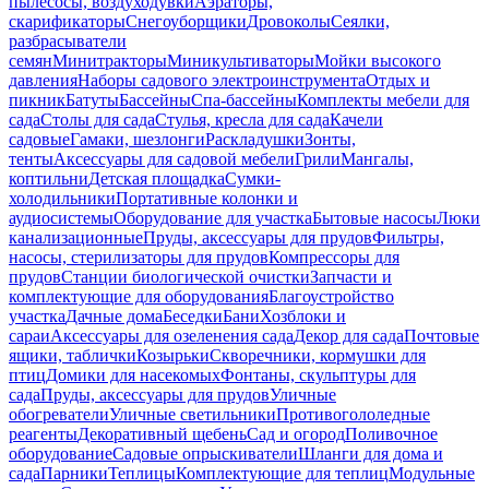
пылесосы, воздуходувки
Аэраторы,
скарификаторы
Снегоуборщики
Дровоколы
Сеялки,
разбрасыватели
семян
Минитракторы
Миникультиваторы
Мойки высокого
давления
Наборы садового электроинструмента
Отдых и
пикник
Батуты
Бассейны
Спа-бассейны
Комплекты мебели для
сада
Столы для сада
Стулья, кресла для сада
Качели
садовые
Гамаки, шезлонги
Раскладушки
Зонты,
тенты
Аксессуары для садовой мебели
Грили
Мангалы,
коптильни
Детская площадка
Сумки-
холодильники
Портативные колонки и
аудиосистемы
Оборудование для участка
Бытовые насосы
Люки
канализационные
Пруды, аксессуары для прудов
Фильтры,
насосы, стерилизаторы для прудов
Компрессоры для
прудов
Станции биологической очистки
Запчасти и
комплектующие для оборудования
Благоустройство
участка
Дачные дома
Беседки
Бани
Хозблоки и
сараи
Аксессуары для озеленения сада
Декор для сада
Почтовые
ящики, таблички
Козырьки
Скворечники, кормушки для
птиц
Домики для насекомых
Фонтаны, скульптуры для
сада
Пруды, аксессуары для прудов
Уличные
обогреватели
Уличные светильники
Противогололедные
реагенты
Декоративный щебень
Сад и огород
Поливочное
оборудование
Садовые опрыскиватели
Шланги для дома и
сада
Парники
Теплицы
Комплектующие для теплиц
Модульные