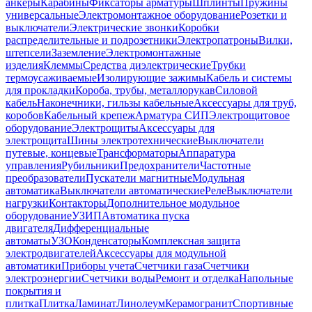
анкеры
Карабины
Фиксаторы арматуры
Шплинты
Пружины
универсальные
Электромонтажное оборудование
Розетки и
выключатели
Электрические звонки
Коробки
распределительные и подрозетники
Электропатроны
Вилки,
штепсели
Заземление
Электромонтажные
изделия
Клеммы
Средства диэлектрические
Трубки
термоусаживаемые
Изолирующие зажимы
Кабель и системы
для прокладки
Короба, трубы, металлорукав
Силовой
кабель
Наконечники, гильзы кабельные
Аксессуары для труб,
коробов
Кабельный крепеж
Арматура СИП
Электрощитовое
оборудование
Электрощиты
Аксессуары для
электрощита
Шины электротехнические
Выключатели
путевые, концевые
Трансформаторы
Аппаратура
управления
Рубильники
Предохранители
Частотные
преобразователи
Пускатели магнитные
Модульная
автоматика
Выключатели автоматические
Реле
Выключатели
нагрузки
Контакторы
Дополнительное модульное
оборудование
УЗИП
Автоматика пуска
двигателя
Дифференциальные
автоматы
УЗО
Конденсаторы
Комплексная защита
электродвигателей
Аксессуары для модульной
автоматики
Приборы учета
Счетчики газа
Счетчики
электроэнергии
Счетчики воды
Ремонт и отделка
Напольные
покрытия и
плитка
Плитка
Ламинат
Линолеум
Керамогранит
Спортивные