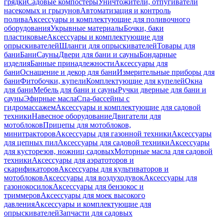
грядки
Садовые компостеры
Уничтожители, отпугиватели
насекомых и грызунов
Автоматизация и контроль
полива
Аксессуары и комплектующие для поливочного
оборудования
Укрывные материалы
Бочки, баки
пластиковые
Аксессуары и комплектующие для
опрыскивателей
Шланги для опрыскивателей
Товары для
бани
Бани
Сауны
Двери для бани и сауны
Бондарные
изделия
Банные принадлежности
Аксессуары для
бани
Оснащение и декор для бани
Измерительные приборы для
бани
Фитобочки, купели
Комплектующие для купелей
Окна
для бани
Мебель для бани и сауны
Ручки дверные для бани и
сауны
Эфирные масла
Спа-бассейны с
гидромассажем
Аксессуары и комплектующие для садовой
техники
Навесное оборудование
Двигатели для
мотоблоков
Прицепы для мотоблоков,
минитракторов
Аксессуары для газонной техники
Аксессуары
для цепных пил
Аксессуары для садовой техники
Аксессуары
для кусторезов, ножниц садовых
Моторные масла для садовой
техники
Аксессуары для аэратоторов и
скарификаторов
Аксессуары для культиваторов и
мотоблоков
Аксессуары для воздуходувок
Аксессуары для
газонокосилок
Аксессуары для бензокос и
триммеров
Аксессуары для моек высокого
давления
Аксессуары и комплектующие для
опрыскивателей
Запчасти для садовых