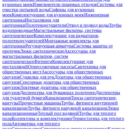
кухонных моек
Измельчители пищевых отходов
Системы для
очистки питьевой воды
Сифоны для кухонных
моек
Комплектующие для кухонных моек
Инженерная
сантехника
Инсталляции для
сантехники
Полотенцесушители
Отвод и подвод воды
Трубы
водопроводные
Магистральные фильтры, системы
сантехнические
Комплектующие для радиаторов,
полотенцесушителей
Монтажные комплекты для
сантехники
Регулирующая арматура
Системы защиты от
протечек
Люки сантехнические
Аксессуары для
магистральных фильтров, систем
сантехнических
Фитинги
Комплектующие для
инсталляций
Опрессовочные насосы
Сантехника для
общественных мест
Аксессуары для общественных
санузлов
Сушилки для рук
Дозаторы для общественных
санузлов
Сенсорные дозаторы для общественных
санузлов
Локтевые дозаторы для общественных
санузлов
Диспенсеры для бумажных полотенец
Диспенсеры
для туалетной бумаги
Канализация
Тросы сантехнические,
вантузы
Прочистные машины
Трубы, фитинги внутренней
канализации
Трубы, фитинги наружной канализации
Люки
канализационные
Теплый пол водяной
Трубы для теплого
пола
Коллекторы и комплектующие
Термостатика для теплого
пола
Автоматика для теплого
пола
Строительство
Строительные смеси и грунтовки
Клеевые