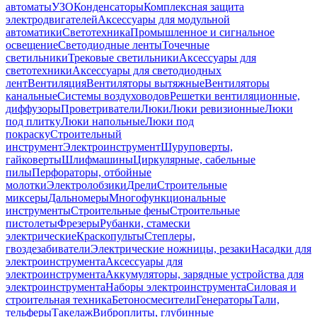
автоматы
УЗО
Конденсаторы
Комплексная защита
электродвигателей
Аксессуары для модульной
автоматики
Светотехника
Промышленное и сигнальное
освещение
Светодиодные ленты
Точечные
светильники
Трековые светильники
Аксессуары для
светотехники
Аксессуары для светодиодных
лент
Вентиляция
Вентиляторы вытяжные
Вентиляторы
канальные
Системы воздуховодов
Решетки вентиляционные,
диффузоры
Проветриватели
Люки
Люки ревизионные
Люки
под плитку
Люки напольные
Люки под
покраску
Строительный
инструмент
Электроинструмент
Шуруповерты,
гайковерты
Шлифмашины
Циркулярные, сабельные
пилы
Перфораторы, отбойные
молотки
Электролобзики
Дрели
Строительные
миксеры
Дальномеры
Многофункциональные
инструменты
Строительные фены
Строительные
пистолеты
Фрезеры
Рубанки, стамески
электрические
Краскопульты
Степлеры,
гвоздезабиватели
Электрические ножницы, резаки
Насадки для
электроинструмента
Аксессуары для
электроинструмента
Аккумуляторы, зарядные устройства для
электроинструмента
Наборы электроинструмента
Силовая и
строительная техника
Бетоносмесители
Генераторы
Тали,
тельферы
Такелаж
Виброплиты, глубинные