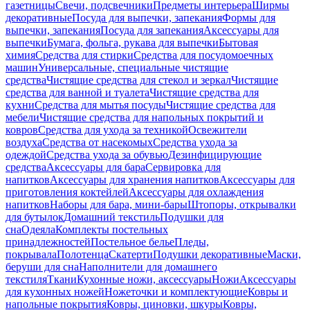
газетницы
Свечи, подсвечники
Предметы интерьера
Ширмы
декоративные
Посуда для выпечки, запекания
Формы для
выпечки, запекания
Посуда для запекания
Аксессуары для
выпечки
Бумага, фольга, рукава для выпечки
Бытовая
химия
Средства для стирки
Средства для посудомоечных
машин
Универсальные, специальные чистящие
средства
Чистящие средства для стекол и зеркал
Чистящие
средства для ванной и туалета
Чистящие средства для
кухни
Средства для мытья посуды
Чистящие средства для
мебели
Чистящие средства для напольных покрытий и
ковров
Средства для ухода за техникой
Освежители
воздуха
Средства от насекомых
Средства ухода за
одеждой
Средства ухода за обувью
Дезинфицирующие
средства
Аксессуары для бара
Сервировка для
напитков
Аксессуары для хранения напитков
Аксессуары для
приготовления коктейлей
Аксессуары для охлаждения
напитков
Наборы для бара, мини-бары
Штопоры, открывалки
для бутылок
Домашний текстиль
Подушки для
сна
Одеяла
Комплекты постельных
принадлежностей
Постельное белье
Пледы,
покрывала
Полотенца
Скатерти
Подушки декоративные
Маски,
беруши для сна
Наполнители для домашнего
текстиля
Ткани
Кухонные ножи, аксессуары
Ножи
Аксессуары
для кухонных ножей
Ножеточки и комплектующие
Ковры и
напольные покрытия
Ковры, циновки, шкуры
Ковры,