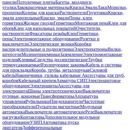
панели
Потолочные плиты
Багеты, молдинги,
уголки
Лакокрасочные материалы
Краски
Эмали
Лаки
Морилки,
пропитки
Колеры для краски
Растворители
Грунтовки
Краски,
эмали аэрозольные
Краски, эмали
Пены, клеи,
герметики
Жидкие гвозди
Герметики
Монтажная пена
Клеи для
обоев
Клеи для напольных покрытий
Очистители,
растворители
Фиксаторы резьбы
Клеи
Герметики,
пены
Электромонтажное оборудование
Розетки и
выключатели
Электрические звонки
Коробки
распределительные и подрозетники
Электропатроны
Вилки,
штепсели
Молниеприемники
Заземление
Электромонтажные
изделия
Клеммы
Средства диэлектрические
Трубки
термоусаживаемые
Изолирующие зажимы
Кабель и системы
для прокладки
Короба, трубы, металлорукав
Силовой
кабель
Наконечники, гильзы кабельные
Аксессуары для труб,
коробов
Кабельный крепеж
Арматура СИП
Электрощитовое
оборудование
Электрощиты
Аксессуары для
электрощита
Шины электротехнические
Выключатели
путевые, концевые
Трансформаторы
Аппаратура
управления
Рубильники
Предохранители
Частотные
преобразователи
Пускатели магнитные
Модульная
автоматика
Выключатели автоматические
Реле
Выключатели
нагрузки
Контакторы
Дополнительное модульное
оборудование
УЗИП
Автоматика пуска
двигателя
Дифференциальные