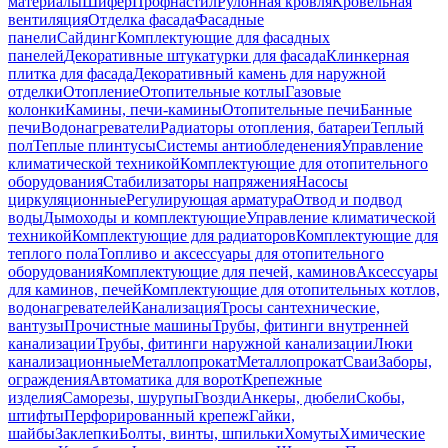
материалы
Шифер
Профнастил
Рулонная кровля
Кровельная
вентиляция
Отделка фасада
Фасадные
панели
Сайдинг
Комплектующие для фасадных
панелей
Декоративные штукатурки для фасада
Клинкерная
плитка для фасада
Декоративный камень для наружной
отделки
Отопление
Отопительные котлы
Газовые
колонки
Камины, печи-камины
Отопительные печи
Банные
печи
Водонагреватели
Радиаторы отопления, батареи
Теплый
пол
Теплые плинтусы
Системы антиобледенения
Управление
климатической техникой
Комплектующие для отопительного
оборудования
Стабилизаторы напряжения
Насосы
циркуляционные
Регулирующая арматура
Отвод и подвод
воды
Дымоходы и комплектующие
Управление климатической
техникой
Комплектующие для радиаторов
Комплектующие для
теплого пола
Топливо и аксессуары для отопительного
оборудования
Комплектующие для печей, каминов
Аксессуары
для каминов, печей
Комплектующие для отопительных котлов,
водонагревателей
Канализация
Тросы сантехнические,
вантузы
Прочистные машины
Трубы, фитинги внутренней
канализации
Трубы, фитинги наружной канализации
Люки
канализационные
Металлопрокат
Металлопрокат
Сваи
Заборы,
ограждения
Автоматика для ворот
Крепежные
изделия
Саморезы, шурупы
Гвозди
Анкеры, дюбели
Скобы,
штифты
Перфорированный крепеж
Гайки,
шайбы
Заклепки
Болты, винты, шпильки
Хомуты
Химические