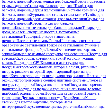
балкона, лоджии
Кресла-мешки для балкона
Кресла подвесные,
стулья садовые
Столы для балкона, лоджии
Шкафы для
балкона, лоджии
Дверцы жалюзийные
Системы хранения для
балкона, лоджии
Журнальные столы, столы-книги
Тумбы для
балкона, лоджии
Кресла-качалки, кресла-маятники
Стулья для
балкона, лоджии
Кресла, пуфы для балкона,
лоджии
Компактные столы для балкона, лоджии
Товары для
дома, бакалея
Освещение
Люстры, потолочные
светильники
Торшеры
Прикроватные лампы,
ночники
Настольные лампы
Споты
Настенные светильники,
бра
Точечные светильники
Трековые светильники
Уличные
светильники, фонари, бра
Лампы
Освещение для картин,
зеркал
Кольцевые лампы
Аксессуары для освещения
Посуда для
готовки
Сковороды, сотейники, воки
Кастрюли, ковши,
казаны
Посуда для СВЧ
Крышки и аксессуары для
посуды
Гастроемкости
Жалюзи, шторы
Жалюзи, рулонные
шторы, римские шторы
Шторы, гардины
Карнизы для
штор
Комплектующие для штор, карнизов, жалюзи
Пленки для
окон
Электроприводные солнцезащитные системы
Столовая
посуда, сервировка
Посуда для напитков
Посуда для горячих
напитков
Посуда для подачи и хранения напитков
Столовые
приборы
Столовая посуда
Посуда для сервировки
Предметы
сервировки
Детская столовая посуда
Декор
Зеркала
Кашпо,
стойки для цветов
Картины, постеры
Часы
интерьерные
Искусственные цветы, растения
Вазы
Ключницы,