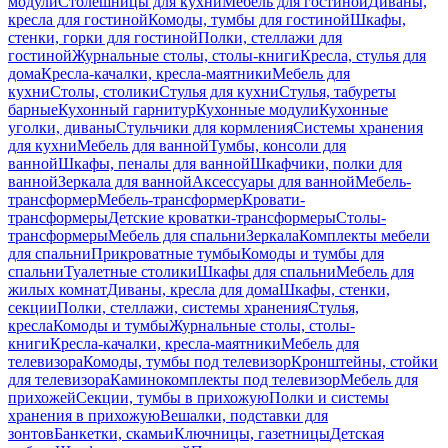
модули
Столешницы для кухни
Мебель для гостиной
Диваны,
кресла для гостиной
Комоды, тумбы для гостиной
Шкафы,
стенки, горки для гостиной
Полки, стеллажи для
гостиной
Журнальные столы, столы-книги
Кресла, стулья для
дома
Кресла-качалки, кресла-маятники
Мебель для
кухни
Столы, столики
Стулья для кухни
Стулья, табуреты
барные
Кухонный гарнитур
Кухонные модули
Кухонные
уголки, диваны
Стульчики для кормления
Системы хранения
для кухни
Мебель для ванной
Тумбы, консоли для
ванной
Шкафы, пеналы для ванной
Шкафчики, полки для
ванной
Зеркала для ванной
Аксессуары для ванной
Мебель-
трансформер
Мебель-трансформер
Кровати-
трансформеры
Детские кроватки-трансформеры
Столы-
трансформеры
Мебель для спальни
Зеркала
Комплекты мебели
для спальни
Прикроватные тумбы
Комоды и тумбы для
спальни
Туалетные столики
Шкафы для спальни
Мебель для
жилых комнат
Диваны, кресла для дома
Шкафы, стенки,
секции
Полки, стеллажи, системы хранения
Стулья,
кресла
Комоды и тумбы
Журнальные столы, столы-
книги
Кресла-качалки, кресла-маятники
Мебель для
телевизора
Комоды, тумбы под телевизор
Кронштейны, стойки
для телевизора
Каминокомплекты под телевизор
Мебель для
прихожей
Секции, тумбы в прихожую
Полки и системы
хранения в прихожую
Вешалки, подставки для
зонтов
Банкетки, скамьи
Ключницы, газетницы
Детская