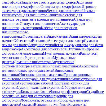
смартфонов
Защитные стекла для смартфонов
Защитные
пленки для смартфонов
Стилусы для смартфонов
Игровые
аксессуары для смартфонов
Чехлы для планшетов
Чехлы с
клавиатурой для планшетов
Защитные стекла для
планшетов
Защитные пленки для планшетов
Сумки для
планшетов
Стилусы для планшетов
Аксессуары для
планшетов, смартфонов
Кабели для телефонов,
планшетов
Фото,
видеосъемка
Фотоаппараты
Видеокамеры
Экшн-камеры
Карты
памяти
Объективы
Вспышки
Аксессуары для камер
Сумки и
чехлы для камер
Зарядные устройства, аккумуляторы для фото,
видеокамер
Аксессуары для объективов
Штативы
Цифровые
фоторамки
Аудиотехника
Мультимедиа акустика
Радиочасы,
метеостанции
Радиоприемники
Музыкальные
центры
Домашние кинотеатры
Акустические
системы
Проигрыватели виниловых пластинок
Аксессуары
для виниловых проигрывателей
Виниловые
пластинки
Инсталляционная акустика
Трансляционные
усилители
Аксессуары для аудиотехники
Комплектующие для
акустики
Акустические кабели
Подставки, стойки для
акустики
Сумки, чехлы для акустики
Оборудование для
фотостудии
Кольцевые лампы
Фоны для фотостудии
Студийное
освещение
Насадки светоформирующие для
фотостудии
Фотозонты, отражатели
Оборудование для
предметной съемки
Вспышки студийные
Комплекты