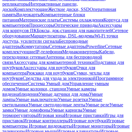
репликаторы
Интерактивные панели,
доски
Комплектующие
Жесткие диски, SSD
Оперативная
память
Видеокарты
Компьютерные блоки
питания
Материнские платы
Системы охлаждения
Корпуса для
компьютеров
Процессоры
Оптические приводы
Аксессуары
для корпусов ПК
Боксы, док-станции для накопителей
Сетевое
оборудование
Маршрутизаторы, DSL-модемы
Wi-Fi точки
доступа, усилители сигнала
Беспроводные
адаптеры
Коммутаторы
Сетевые адаптеры
Powerline
Сетевые
комплектующие
IP-телефония
Медиаконвертеры
Кабели,
переходники сетевые
Антенны для беспроводной
связи
Аксессуары для компьютерной техники
Подставки для
ноутбуков
Аксессуары для ноутбуков
Очки для
компьютера
Рюкзаки для ноутбуков
Сумки, чехлы для
ноутбуков
Средства для ухода за электроникой
Программное
обеспечение
Система Умный дом
Управление умным
домом
Умные колонки, станции
Умные камеры
видеонаблюдения
Умные датчики для дома
Умные
лампы
Умные выключатели
Умные розетки
Умные
светильники
Умные светодиодные ленты
Умные реле
Умные
замки
Умные домофоны
Умные карнизы
Умные
терморегуляторы
Игровая зона
Игровые приставки
Игры для
приставок
Игровые контроллеры
Игровые ноутбуки
Игровые
компьютеры
Игровые видеокарты
Игровые мониторы
Игровые
телевизоры
Игровые мыши
Игровые клавиатуры
Игровые