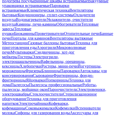
подогрева посуды
Винные шкафы встраиваемые
Вакуумные
упаковщики встраиваемые
Пароварки
встраиваемые
Климатическая техника
Вентиляторы
бытовые
Кондиционеры, сплит-системы
Охладители
воздуха
Водонагреватели
Увлажнители, очистители
воздуха
Камины, печи-камины
Обогреватели
Тепловые
завесы
Тепловые
пушки
Биокамины
Проветриватели
Отопительные печи
Банные
печи
Порталы для каминов
Вентиляторы вытяжные
Метеостанции
Газовые баллоны бытовые
Техника для
приготовления еды
Аэрогрили
Микроволновые
печи
Мультиварки
Сэндвичницы, хот-дог
мейкеры
Тостеры
Электрогрили,
электрошашлычницы
Вафельницы, орешницы,
кексницы
Хлебопечки
Ростеры, мини-печи
Йогуртницы,
мороженицы
Фризеры
Блинницы
Пароварки
Автоклавы для
консервирования
Сыроварни
Фритюрницы, фондю-
фритюрницы
Яйцеварки
Попкорницы
Техника для
дома
Пылесосы
Пылесосы профессиональные
Роботы-
пылесосы, мойщики окон
Пароочистители
Электровеники,
электрошвабры
Стеклоочистители
Стерилизационное
оборудование
Техника для приготовления
напитков
Электрочайники
Кофеварки,
кофемашины
Соковыжималки
Кофемолки
Вспениватели
молока
Сифоны для газирования воды
Аксессуары для