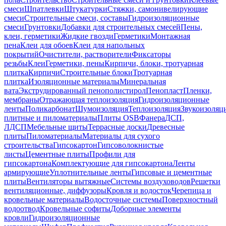
смеси
Шпатлевки
Штукатурки
Стяжки, самонивелирующие
смеси
Строительные смеси, составы
Гидроизоляционные
смеси
Грунтовки
Добавки для строительных смесей
Пены,
клеи, герметики
Жидкие гвозди
Герметики
Монтажная
пена
Клеи для обоев
Клеи для напольных
покрытий
Очистители, растворители
Фиксаторы
резьбы
Клеи
Герметики, пены
Кирпичи, блоки, тротуарная
плитка
Кирпичи
Строительные блоки
Тротуарная
плитка
Изоляционные материалы
Минеральная
вата
Экструдированный пенополистирол
Пенопласт
Пленки,
мембраны
Отражающая теплоизоляция
Гидроизоляционные
ленты
Поликарбонат
Шумоизоляция
Теплоизоляция
Звукоизоляц
плитные и пиломатериалы
Плиты OSB
Фанера
ДСП,
ЛДСП
Мебельные щиты
Террасные доски
Древесные
плиты
Пиломатериалы
Материалы для сухого
строительства
Гипсокартон
Гипсоволокнистые
листы
Цементные плиты
Профили для
гипсокартона
Комплектующие для гипсокартона
Ленты
армирующие
Уплотнительные ленты
Гипсовые и цементные
плиты
Вентиляторы вытяжные
Системы воздуховодов
Решетки
вентиляционные, диффузоры
Кровля и водосток
Черепица и
кровельные материалы
Водосточные системы
Поверхностный
водоотвод
Кровельные софиты
Доборные элементы
кровли
Гидроизоляционные