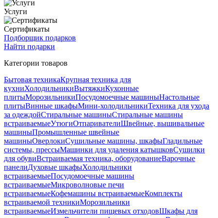
Услуги
Сертификаты
Подборщик подарков
Найти подарки
Категории товаров
Бытовая техника
Крупная техника для
кухни
Холодильники
Вытяжки
Кухонные
плиты
Морозильники
Посудомоечные машины
Настольные
плиты
Винные шкафы
Мини-холодильники
Техника для ухода
за одеждой
Стиральные машины
Стиральные машины
встраиваемые
Утюги
Отпариватели
Швейные, вышивальные
машины
Промышленные швейные
машины
Оверлоки
Сушильные машины, шкафы
Гладильные
системы, прессы
Машинки для удаления катышков
Сушилки
для обуви
Встраиваемая техника, оборудование
Варочные
панели
Духовые шкафы
Холодильники
встраиваемые
Посудомоечные машины
встраиваемые
Микроволновые печи
встраиваемые
Кофемашины встраиваемые
Комплекты
встраиваемой техники
Морозильники
встраиваемые
Измельчители пищевых отходов
Шкафы для