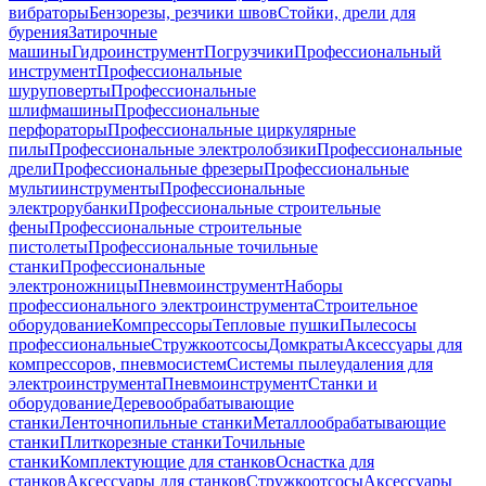
вибраторы
Бензорезы, резчики швов
Стойки, дрели для
бурения
Затирочные
машины
Гидроинструмент
Погрузчики
Профессиональный
инструмент
Профессиональные
шуруповерты
Профессиональные
шлифмашины
Профессиональные
перфораторы
Профессиональные циркулярные
пилы
Профессиональные электролобзики
Профессиональные
дрели
Профессиональные фрезеры
Профессиональные
мультиинструменты
Профессиональные
электрорубанки
Профессиональные строительные
фены
Профессиональные строительные
пистолеты
Профессиональные точильные
станки
Профессиональные
электроножницы
Пневмоинструмент
Наборы
профессионального электроинструмента
Строительное
оборудование
Компрессоры
Тепловые пушки
Пылесосы
профессиональные
Стружкоотсосы
Домкраты
Аксессуары для
компрессоров, пневмосистем
Системы пылеудаления для
электроинструмента
Пневмоинструмент
Станки и
оборудование
Деревообрабатывающие
станки
Ленточнопильные станки
Металлообрабатывающие
станки
Плиткорезные станки
Точильные
станки
Комплектующие для станков
Оснастка для
станков
Аксессуары для станков
Стружкоотсосы
Аксессуары