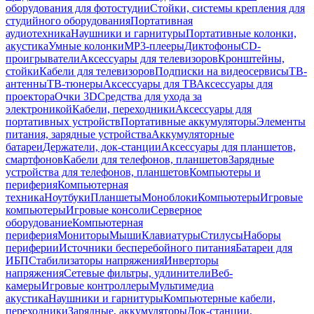
оборудования для фотостудии
Стойки, системы крепления для
студийного оборудования
Портативная
аудиотехника
Наушники и гарнитуры
Портативные колонки,
акустика
Умные колонки
MP3-плееры
Диктофоны
CD-
проигрыватели
Аксессуары для телевизоров
Кронштейны,
стойки
Кабели для телевизоров
Подписки на видеосервисы
ТВ-
антенны
ТВ-тюнеры
Аксессуары для ТВ
Аксессуары для
проектора
Очки 3D
Средства для ухода за
электроникой
Кабели, переходники
Аксессуары для
портативных устройств
Портативные аккумуляторы
Элементы
питания, зарядные устройства
Аккумуляторные
батареи
Держатели, док-станции
Аксессуары для планшетов,
смартфонов
Кабели для телефонов, планшетов
Зарядные
устройства для телефонов, планшетов
Компьютеры и
периферия
Компьютерная
техника
Ноутбуки
Планшеты
Моноблоки
Компьютеры
Игровые
компьютеры
Игровые консоли
Серверное
оборудование
Компьютерная
периферия
Мониторы
Мыши
Клавиатуры
Стилусы
Наборы
периферии
Источники бесперебойного питания
Батареи для
ИБП
Стабилизаторы напряжения
Инверторы
напряжения
Сетевые фильтры, удлинители
Веб-
камеры
Игровые контроллеры
Мультимедиа
акустика
Наушники и гарнитуры
Компьютерные кабели,
переходники
Зарядные, аккумуляторы
Док-станции,