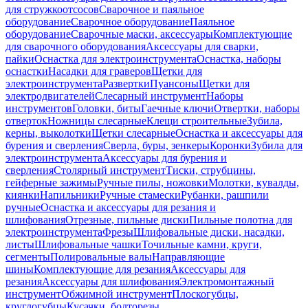
для стружкоотсосов
Сварочное и паяльное
оборудование
Сварочное оборудование
Паяльное
оборудование
Сварочные маски, аксессуары
Комплектующие
для сварочного оборудования
Аксессуары для сварки,
пайки
Оснастка для электроинструмента
Оснастка, наборы
оснастки
Насадки для граверов
Щетки для
электроинструмента
Развертки
Пуансоны
Щетки для
электродвигателей
Слесарный инструмент
Наборы
инструментов
Головки, биты
Гаечные ключи
Отвертки, наборы
отверток
Ножницы слесарные
Клещи строительные
Зубила,
керны, выколотки
Щетки слесарные
Оснастка и аксессуары для
бурения и сверления
Сверла, буры, зенкеры
Коронки
Зубила для
электроинструмента
Аксессуары для бурения и
сверления
Столярный инструмент
Тиски, струбцины,
гейферные зажимы
Ручные пилы, ножовки
Молотки, кувалды,
киянки
Напильники
Ручные стамески
Рубанки, рашпили
ручные
Оснастка и аксессуары для резания и
шлифования
Отрезные, пильные диски
Пильные полотна для
электроинструмента
Фрезы
Шлифовальные диски, насадки,
листы
Шлифовальные чашки
Точильные камни, круги,
сегменты
Полировальные валы
Направляющие
шины
Комплектующие для резания
Аксессуары для
резания
Аксессуары для шлифования
Электромонтажный
инструмент
Обжимной инструмент
Плоскогубцы,
круглогубцы
Кусачки, болторезы,