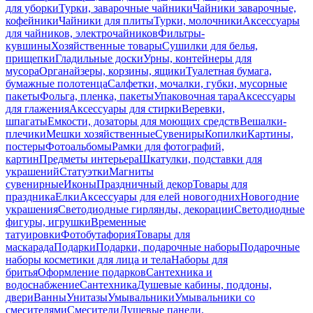
для уборки
Турки, заварочные чайники
Чайники заварочные,
кофейники
Чайники для плиты
Турки, молочники
Аксессуары
для чайников, электрочайников
Фильтры-
кувшины
Хозяйственные товары
Сушилки для белья,
прищепки
Гладильные доски
Урны, контейнеры для
мусора
Органайзеры, корзины, ящики
Туалетная бумага,
бумажные полотенца
Салфетки, мочалки, губки, мусорные
пакеты
Фольга, пленка, пакеты
Упаковочная тара
Аксессуары
для глажения
Аксессуары для стирки
Веревки,
шпагаты
Емкости, дозаторы для моющих средств
Вешалки-
плечики
Мешки хозяйственные
Сувениры
Копилки
Картины,
постеры
Фотоальбомы
Рамки для фотографий,
картин
Предметы интерьера
Шкатулки, подставки для
украшений
Статуэтки
Магниты
сувенирные
Иконы
Праздничный декор
Товары для
праздника
Елки
Аксессуары для елей новогодних
Новогодние
украшения
Светодиодные гирлянды, декорации
Светодиодные
фигуры, игрушки
Временные
татуировки
Фотобутафория
Товары для
маскарада
Подарки
Подарки, подарочные наборы
Подарочные
наборы косметики для лица и тела
Наборы для
бритья
Оформление подарков
Сантехника и
водоснабжение
Сантехника
Душевые кабины, поддоны,
двери
Ванны
Унитазы
Умывальники
Умывальники со
смесителями
Смесители
Душевые панели,