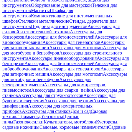
инструментов
Оборудование для мастерской
Тележки для
инструментов
Магниты
Шкафы для
инструментов
Комплектующие для инструментальных
шкафов
Стеллажи металлические
Стенды, держатели для
инструментов
Поддоны для инструментов
Аксессуары для
силовой и строительной техники
Аксессуары для
бензорезов
Аксессуары для бетоносмесителей
Аксессуары для
виброоборудования
Аксессуары для генераторов
Аксессуары
для затирочных машин
Аксессуары для мотопомп
Аксессуары
для мотобуров и бензобуров
Аксессуары для строительного
инструмента
Аксессуары пневмооборудования
Аксессуары для
бензорезов
Аксессуары для бетоносмесителей
Аксессуары для
виброоборудования
Аксессуары для генераторов
Аксессуары
для затирочных машин
Аксессуары для мотопомп
Аксессуары
для мотобуров и бензобуров
Аксессуары для
электроинструмента
Аксессуары для компрессоров,
пневмосистем
Аксессуары для сварки, пайки
Аксессуары для
станков
Аксессуары для стружкоотсосов
Аксессуары для
бурения и сверления
Аксессуары для резания
Аксессуары для
шлифования
Аксессуары для измерительных
приборов
Аксессуары для станков
Дом и сад
Садовая
техника
Триммеры, бензокосы
Цепные
пилы
Газонокосилки
Культиваторы, мотоблоки
Кусторезы,
садовые ножницы
Садовые, кормовые измельчители
Садовые