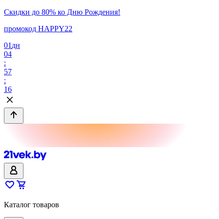
Скидки до 80% ко Дню Рождения!
промокод HAPPY22
01
дн
04
:
57
:
16
Каталог товаров