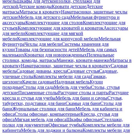
мебель
Шкафы для детской
Полки, стеллажи для
детской
Детские комоды
Кровати детские
Детские
матрасы
Матрасы в кроватку
Наматрасники, защитные чехлы
детские
Мебель для детского сада
Мебельная фурнитура и
аксессуары
Комплектующие для столов
Комплектующие для
стульев
Комплектующие для кроватей и кроваток
Аксессуары
для мебели
Комплектующие для мягкой
мебели
Комплектующие для корпусной мебели
Мебельная
фурнитура
Чехлы для мебели
Системы хранения для
кухни
Товары для безопасности детей
Мебель для самых
маленьких
Кроватки для новорожденных
Пеленальные
столики, комоды, матрасы
Манежи, кровати-манежи
Матрасы в
кроватку
Наматрасники, защитные чехлы в кроватку
Садовая
мебель
Садовые диваны, кресла
Садовые стулья
Садовые,
уличные столы
Комплекты мебели для сада
Гамаки,
шезлонги
Качели садовые
Надувная мебель
Кухни
походные
Столы для сада
Мебель для учебы
Столы, стулья
детские
Письменные столы
Растущие столы и парты
Растущие
кресла и стулья для учебы
Мебель для бани и сауны
Стулья,
табуретки, подставки для бани
Скамьи для бани
Столы для
бани
Журнальные столики для бани
Мебель для кабинета и
офиса
Столы офисные, компьютерные
Кресла, стулья для
офиса
Мягкая мебель для офиса
Шкафы офисные
Стеллажи,
полки для документов
Офисные тумбы
Комплекты мебели для
кабинета
Мебель для лоджии и балкона
Комплекты мебели для