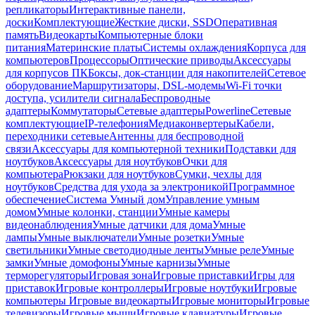
репликаторы
Интерактивные панели,
доски
Комплектующие
Жесткие диски, SSD
Оперативная
память
Видеокарты
Компьютерные блоки
питания
Материнские платы
Системы охлаждения
Корпуса для
компьютеров
Процессоры
Оптические приводы
Аксессуары
для корпусов ПК
Боксы, док-станции для накопителей
Сетевое
оборудование
Маршрутизаторы, DSL-модемы
Wi-Fi точки
доступа, усилители сигнала
Беспроводные
адаптеры
Коммутаторы
Сетевые адаптеры
Powerline
Сетевые
комплектующие
IP-телефония
Медиаконвертеры
Кабели,
переходники сетевые
Антенны для беспроводной
связи
Аксессуары для компьютерной техники
Подставки для
ноутбуков
Аксессуары для ноутбуков
Очки для
компьютера
Рюкзаки для ноутбуков
Сумки, чехлы для
ноутбуков
Средства для ухода за электроникой
Программное
обеспечение
Система Умный дом
Управление умным
домом
Умные колонки, станции
Умные камеры
видеонаблюдения
Умные датчики для дома
Умные
лампы
Умные выключатели
Умные розетки
Умные
светильники
Умные светодиодные ленты
Умные реле
Умные
замки
Умные домофоны
Умные карнизы
Умные
терморегуляторы
Игровая зона
Игровые приставки
Игры для
приставок
Игровые контроллеры
Игровые ноутбуки
Игровые
компьютеры
Игровые видеокарты
Игровые мониторы
Игровые
телевизоры
Игровые мыши
Игровые клавиатуры
Игровые