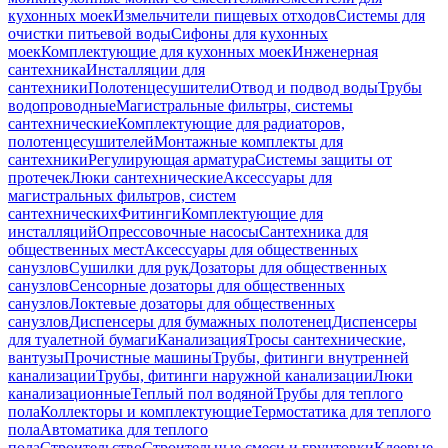
кухонных моек
Измельчители пищевых отходов
Системы для
очистки питьевой воды
Сифоны для кухонных
моек
Комплектующие для кухонных моек
Инженерная
сантехника
Инсталляции для
сантехники
Полотенцесушители
Отвод и подвод воды
Трубы
водопроводные
Магистральные фильтры, системы
сантехнические
Комплектующие для радиаторов,
полотенцесушителей
Монтажные комплекты для
сантехники
Регулирующая арматура
Системы защиты от
протечек
Люки сантехнические
Аксессуары для
магистральных фильтров, систем
сантехнических
Фитинги
Комплектующие для
инсталляций
Опрессовочные насосы
Сантехника для
общественных мест
Аксессуары для общественных
санузлов
Сушилки для рук
Дозаторы для общественных
санузлов
Сенсорные дозаторы для общественных
санузлов
Локтевые дозаторы для общественных
санузлов
Диспенсеры для бумажных полотенец
Диспенсеры
для туалетной бумаги
Канализация
Тросы сантехнические,
вантузы
Прочистные машины
Трубы, фитинги внутренней
канализации
Трубы, фитинги наружной канализации
Люки
канализационные
Теплый пол водяной
Трубы для теплого
пола
Коллекторы и комплектующие
Термостатика для теплого
пола
Автоматика для теплого
пола
Строительство
Строительные смеси и грунтовки
Клеевые