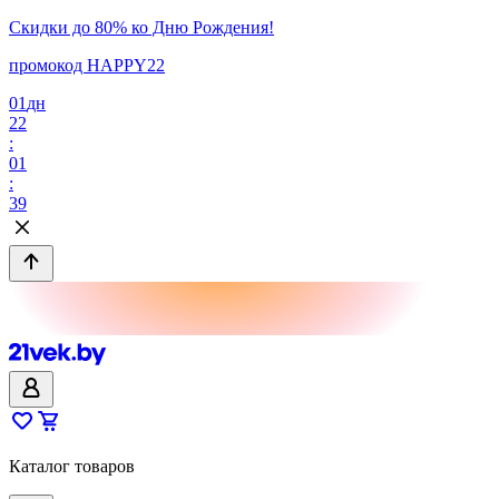
Скидки до 80% ко Дню Рождения!
промокод HAPPY22
01
дн
22
:
01
:
39
Каталог товаров