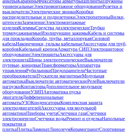
анкеры
Карабины
Фиксаторы арматуры
Шплинты
Пружины
универсальные
Электромонтажное оборудование
Розетки и
выключатели
Электрические звонки
Коробки
распределительные и подрозетники
Электропатроны
Вилки,
штепсели
Заземление
Электромонтажные
изделия
Клеммы
Средства диэлектрические
Трубки
термоусаживаемые
Изолирующие зажимы
Кабель и системы
для прокладки
Короба, трубы, металлорукав
Силовой
кабель
Наконечники, гильзы кабельные
Аксессуары для труб,
коробов
Кабельный крепеж
Арматура СИП
Электрощитовое
оборудование
Электрощиты
Аксессуары для
электрощита
Шины электротехнические
Выключатели
путевые, концевые
Трансформаторы
Аппаратура
управления
Рубильники
Предохранители
Частотные
преобразователи
Пускатели магнитные
Модульная
автоматика
Выключатели автоматические
Реле
Выключатели
нагрузки
Контакторы
Дополнительное модульное
оборудование
УЗИП
Автоматика пуска
двигателя
Дифференциальные
автоматы
УЗО
Конденсаторы
Комплексная защита
электродвигателей
Аксессуары для модульной
автоматики
Приборы учета
Счетчики газа
Счетчики
электроэнергии
Счетчики воды
Ремонт и отделка
Напольные
покрытия и
плитка
Плитка
Ламинат
Линолеум
Керамогранит
Спортивные