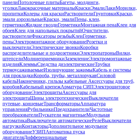
панели
Потолочные плиты
Багеты, молдинги,
уголки
Лакокрасочные материалы
Краски
Эмали
Лаки
Морилки,
пропитки
Колеры для краски
Растворители
Грунтовки
Краски,
эмали аэрозольные
Краски, эмали
Пены, клеи,
герметики
Жидкие гвозди
Герметики
Монтажная пена
Клеи для
обоев
Клеи для напольных покрытий
Очистители,
растворители
Фиксаторы резьбы
Клеи
Герметики,
пены
Электромонтажное оборудование
Розетки и
выключатели
Электрические звонки
Коробки
распределительные и подрозетники
Электропатроны
Вилки,
штепсели
Молниеприемники
Заземление
Электромонтажные
изделия
Клеммы
Средства диэлектрические
Трубки
термоусаживаемые
Изолирующие зажимы
Кабель и системы
для прокладки
Короба, трубы, металлорукав
Силовой
кабель
Наконечники, гильзы кабельные
Аксессуары для труб,
коробов
Кабельный крепеж
Арматура СИП
Электрощитовое
оборудование
Электрощиты
Аксессуары для
электрощита
Шины электротехнические
Выключатели
путевые, концевые
Трансформаторы
Аппаратура
управления
Рубильники
Предохранители
Частотные
преобразователи
Пускатели магнитные
Модульная
автоматика
Выключатели автоматические
Реле
Выключатели
нагрузки
Контакторы
Дополнительное модульное
оборудование
УЗИП
Автоматика пуска
двигателя
Дифференциальные