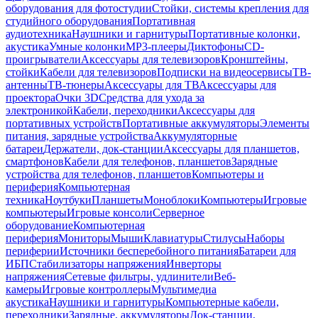
оборудования для фотостудии
Стойки, системы крепления для
студийного оборудования
Портативная
аудиотехника
Наушники и гарнитуры
Портативные колонки,
акустика
Умные колонки
MP3-плееры
Диктофоны
CD-
проигрыватели
Аксессуары для телевизоров
Кронштейны,
стойки
Кабели для телевизоров
Подписки на видеосервисы
ТВ-
антенны
ТВ-тюнеры
Аксессуары для ТВ
Аксессуары для
проектора
Очки 3D
Средства для ухода за
электроникой
Кабели, переходники
Аксессуары для
портативных устройств
Портативные аккумуляторы
Элементы
питания, зарядные устройства
Аккумуляторные
батареи
Держатели, док-станции
Аксессуары для планшетов,
смартфонов
Кабели для телефонов, планшетов
Зарядные
устройства для телефонов, планшетов
Компьютеры и
периферия
Компьютерная
техника
Ноутбуки
Планшеты
Моноблоки
Компьютеры
Игровые
компьютеры
Игровые консоли
Серверное
оборудование
Компьютерная
периферия
Мониторы
Мыши
Клавиатуры
Стилусы
Наборы
периферии
Источники бесперебойного питания
Батареи для
ИБП
Стабилизаторы напряжения
Инверторы
напряжения
Сетевые фильтры, удлинители
Веб-
камеры
Игровые контроллеры
Мультимедиа
акустика
Наушники и гарнитуры
Компьютерные кабели,
переходники
Зарядные, аккумуляторы
Док-станции,