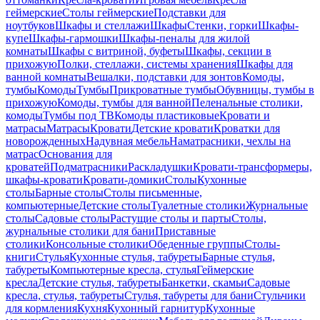
геймерские
Столы геймерские
Подставки для
ноутбуков
Шкафы и стеллажи
Шкафы
Стенки, горки
Шкафы-
купе
Шкафы-гармошки
Шкафы-пеналы для жилой
комнаты
Шкафы с витриной, буфеты
Шкафы, секции в
прихожую
Полки, стеллажи, системы хранения
Шкафы для
ванной комнаты
Вешалки, подставки для зонтов
Комоды,
тумбы
Комоды
Тумбы
Прикроватные тумбы
Обувницы, тумбы в
прихожую
Комоды, тумбы для ванной
Пеленальные столики,
комоды
Тумбы под ТВ
Комоды пластиковые
Кровати и
матрасы
Матрасы
Кровати
Детские кровати
Кроватки для
новорожденных
Надувная мебель
Наматрасники, чехлы на
матрас
Основания для
кроватей
Подматрасники
Раскладушки
Кровати-трансформеры,
шкафы-кровати
Кровати-домики
Столы
Кухонные
столы
Барные столы
Столы письменные,
компьютерные
Детские столы
Туалетные столики
Журнальные
столы
Садовые столы
Растущие столы и парты
Столы,
журнальные столики для бани
Приставные
столики
Консольные столики
Обеденные группы
Столы-
книги
Стулья
Кухонные стулья, табуреты
Барные стулья,
табуреты
Компьютерные кресла, стулья
Геймерские
кресла
Детские стулья, табуреты
Банкетки, скамьи
Садовые
кресла, стулья, табуреты
Стулья, табуреты для бани
Стульчики
для кормления
Кухня
Кухонный гарнитур
Кухонные