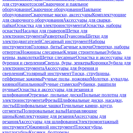
для стружкоотсосов
Сварочное и паяльное
оборудование
Сварочное оборудование
Паяльное
оборудование
Сварочные маски, аксессуары
Комплектующие
для сварочного оборудования
Аксессуары для сварки,
пайки
Оснастка для электроинструмента
Оснастка, наборы
оснастки
Насадки для граверов
Щетки для
электроинструмента
Развертки
Пуансоны
Щетки для
электродвигателей
Слесарный инструмент
Наборы
инструментов
Головки, биты
Гаечные ключи
Отвертки, наборы
отверток
Ножницы слесарные
Клещи строительные
Зубила,
керны, выколотки
Щетки слесарные
Оснастка и аксессуары для
бурения и сверления
Сверла, буры, зенкеры
Коронки
Зубила для
электроинструмента
Аксессуары для бурения и
сверления
Столярный инструмент
Тиски, струбцины,
гейферные зажимы
Ручные пилы, ножовки
Молотки, кувалды,
киянки
Напильники
Ручные стамески
Рубанки, рашпили
ручные
Оснастка и аксессуары для резания и
шлифования
Отрезные, пильные диски
Пильные полотна для
электроинструмента
Фрезы
Шлифовальные диски, насадки,
листы
Шлифовальные чашки
Точильные камни, круги,
сегменты
Полировальные валы
Направляющие
шины
Комплектующие для резания
Аксессуары для
резания
Аксессуары для шлифования
Электромонтажный
инструмент
Обжимной инструмент
Плоскогубцы,
круглогубцы
Кусачки, болторезы,