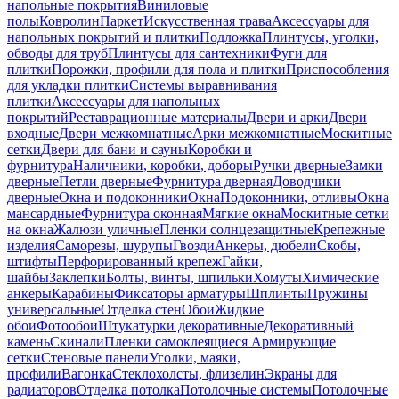
напольные покрытия
Виниловые
полы
Ковролин
Паркет
Искусственная трава
Аксессуары для
напольных покрытий и плитки
Подложка
Плинтусы, уголки,
обводы для труб
Плинтусы для сантехники
Фуги для
плитки
Порожки, профили для пола и плитки
Приспособления
для укладки плитки
Системы выравнивания
плитки
Аксессуары для напольных
покрытий
Реставрационные материалы
Двери и арки
Двери
входные
Двери межкомнатные
Арки межкомнатные
Москитные
сетки
Двери для бани и сауны
Коробки и
фурнитура
Наличники, коробки, доборы
Ручки дверные
Замки
дверные
Петли дверные
Фурнитура дверная
Доводчики
дверные
Окна и подоконники
Окна
Подоконники, отливы
Окна
мансардные
Фурнитура оконная
Мягкие окна
Москитные сетки
на окна
Жалюзи уличные
Пленки солнцезащитные
Крепежные
изделия
Саморезы, шурупы
Гвозди
Анкеры, дюбели
Скобы,
штифты
Перфорированный крепеж
Гайки,
шайбы
Заклепки
Болты, винты, шпильки
Хомуты
Химические
анкеры
Карабины
Фиксаторы арматуры
Шплинты
Пружины
универсальные
Отделка стен
Обои
Жидкие
обои
Фотообои
Штукатурки декоративные
Декоративный
камень
Скинали
Пленки самоклеящиеся
Армирующие
сетки
Стеновые панели
Уголки, маяки,
профили
Вагонка
Стеклохолсты, флизелин
Экраны для
радиаторов
Отделка потолка
Потолочные системы
Потолочные