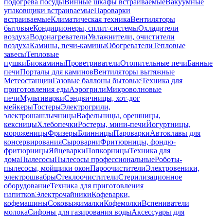
подогрева посуды
Винные шкафы встраиваемые
Вакуумные
упаковщики встраиваемые
Пароварки
встраиваемые
Климатическая техника
Вентиляторы
бытовые
Кондиционеры, сплит-системы
Охладители
воздуха
Водонагреватели
Увлажнители, очистители
воздуха
Камины, печи-камины
Обогреватели
Тепловые
завесы
Тепловые
пушки
Биокамины
Проветриватели
Отопительные печи
Банные
печи
Порталы для каминов
Вентиляторы вытяжные
Метеостанции
Газовые баллоны бытовые
Техника для
приготовления еды
Аэрогрили
Микроволновые
печи
Мультиварки
Сэндвичницы, хот-дог
мейкеры
Тостеры
Электрогрили,
электрошашлычницы
Вафельницы, орешницы,
кексницы
Хлебопечки
Ростеры, мини-печи
Йогуртницы,
мороженицы
Фризеры
Блинницы
Пароварки
Автоклавы для
консервирования
Сыроварни
Фритюрницы, фондю-
фритюрницы
Яйцеварки
Попкорницы
Техника для
дома
Пылесосы
Пылесосы профессиональные
Роботы-
пылесосы, мойщики окон
Пароочистители
Электровеники,
электрошвабры
Стеклоочистители
Стерилизационное
оборудование
Техника для приготовления
напитков
Электрочайники
Кофеварки,
кофемашины
Соковыжималки
Кофемолки
Вспениватели
молока
Сифоны для газирования воды
Аксессуары для