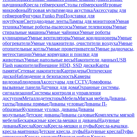
наушники
Кресла геймерские
Столы геймерские
Игровые
микрофоны
Игровая мультимедиа акустика
Аксессуары для
геймеров
Фигурки Funko Pop
Подставки для
ноутбуков
Светодиодные ленты
Лампы для мониторов
Умная
техника
Умные роботы-пылесосы
Умные телевизоры
Умные
стиральные машины
Умные чайники
Умные роботы
кулинарные
Умные вентиляторы
Умные кондиционеры
Умные
обогреватели
Умные увлажнители, очистители воздуха
Умные
отопительные котлы
Умные проветриватели
Умные радиочасы,
метеостанции
Умные кормушки и поилки для
животных
Умные напольные весы
Накопители данных
USB
Flash накопители
Внешние HDD, SSD диски
Карты
памяти
Сетевые накопители
Картридеры
Оптические
диски
Наблюдение и безопасность
Камеры
видеонаблюдения
Аксессуары для CCTV
Домофоны,
вызывные панели
Датчики для дома
Охранные системы,
сигнализации
Системы контроля и управления
доступом
Металлодетекторы
Мебель
Мягкая мебель
Диваны,
тахты
Диваны прямые
Диваны угловые
Диваны П-
образные
Кухонные уголки, диваны
Диваны
модульные
Детские диваны
Диваны садовые
Комплекты мягкой
мебели
Бескаркасные кресла-мешки и диваны
Надувные
диваны
Кресла
Кресла
Кресла-мешки и пуфы
Кресла-качалки,
кресла-маятники
Детские кресла, пуфы
Надувные кресла
Пуфы,
оттоманки
Кресла-кровати
Игровая мебель
Кресла