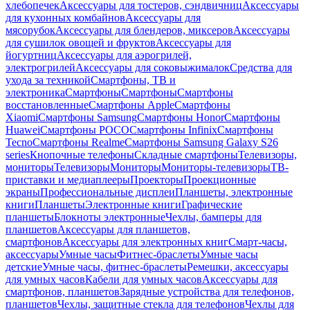
хлебопечек
Аксессуары для тостеров, сэндвичниц
Аксессуары
для кухонных комбайнов
Аксессуары для
мясорубок
Аксессуары для блендеров, миксеров
Аксессуары
для сушилок овощей и фруктов
Аксессуары для
йогуртниц
Аксессуары для аэрогрилей,
электрогрилей
Аксессуары для соковыжималок
Средства для
ухода за техникой
Смартфоны, ТВ и
электроника
Смартфоны
Смартфоны
Смартфоны
восстановленные
Смартфоны Apple
Смартфоны
Xiaomi
Смартфоны Samsung
Смартфоны Honor
Смартфоны
Huawei
Смартфоны POCO
Смартфоны Infinix
Смартфоны
Tecno
Смартфоны Realme
Смартфоны Samsung Galaxy S26
series
Кнопочные телефоны
Складные смартфоны
Телевизоры,
мониторы
Телевизоры
Мониторы
Мониторы-телевизоры
ТВ-
приставки и медиаплееры
Проекторы
Проекционные
экраны
Профессиональные дисплеи
Планшеты, электронные
книги
Планшеты
Электронные книги
Графические
планшеты
Блокноты электронные
Чехлы, бамперы для
планшетов
Аксессуары для планшетов,
смартфонов
Аксессуары для электронных книг
Смарт-часы,
аксессуары
Умные часы
Фитнес-браслеты
Умные часы
детские
Умные часы, фитнес-браслеты
Ремешки, аксессуары
для умных часов
Кабели для умных часов
Аксессуары для
смартфонов, планшетов
Зарядные устройства для телефонов,
планшетов
Чехлы, защитные стекла для телефонов
Чехлы для