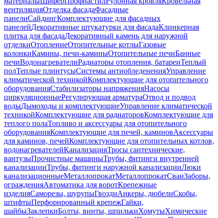
материалы
Шифер
Профнастил
Рулонная кровля
Кровельная
вентиляция
Отделка фасада
Фасадные
панели
Сайдинг
Комплектующие для фасадных
панелей
Декоративные штукатурки для фасада
Клинкерная
плитка для фасада
Декоративный камень для наружной
отделки
Отопление
Отопительные котлы
Газовые
колонки
Камины, печи-камины
Отопительные печи
Банные
печи
Водонагреватели
Радиаторы отопления, батареи
Теплый
пол
Теплые плинтусы
Системы антиобледенения
Управление
климатической техникой
Комплектующие для отопительного
оборудования
Стабилизаторы напряжения
Насосы
циркуляционные
Регулирующая арматура
Отвод и подвод
воды
Дымоходы и комплектующие
Управление климатической
техникой
Комплектующие для радиаторов
Комплектующие для
теплого пола
Топливо и аксессуары для отопительного
оборудования
Комплектующие для печей, каминов
Аксессуары
для каминов, печей
Комплектующие для отопительных котлов,
водонагревателей
Канализация
Тросы сантехнические,
вантузы
Прочистные машины
Трубы, фитинги внутренней
канализации
Трубы, фитинги наружной канализации
Люки
канализационные
Металлопрокат
Металлопрокат
Сваи
Заборы,
ограждения
Автоматика для ворот
Крепежные
изделия
Саморезы, шурупы
Гвозди
Анкеры, дюбели
Скобы,
штифты
Перфорированный крепеж
Гайки,
шайбы
Заклепки
Болты, винты, шпильки
Хомуты
Химические