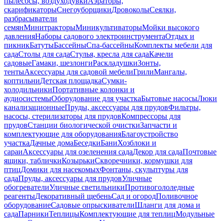
пылесосы, воздуходувки
Аэраторы,
скарификаторы
Снегоуборщики
Дровоколы
Сеялки,
разбрасыватели
семян
Минитракторы
Миникультиваторы
Мойки высокого
давления
Наборы садового электроинструмента
Отдых и
пикник
Батуты
Бассейны
Спа-бассейны
Комплекты мебели для
сада
Столы для сада
Стулья, кресла для сада
Качели
садовые
Гамаки, шезлонги
Раскладушки
Зонты,
тенты
Аксессуары для садовой мебели
Грили
Мангалы,
коптильни
Детская площадка
Сумки-
холодильники
Портативные колонки и
аудиосистемы
Оборудование для участка
Бытовые насосы
Люки
канализационные
Пруды, аксессуары для прудов
Фильтры,
насосы, стерилизаторы для прудов
Компрессоры для
прудов
Станции биологической очистки
Запчасти и
комплектующие для оборудования
Благоустройство
участка
Дачные дома
Беседки
Бани
Хозблоки и
сараи
Аксессуары для озеленения сада
Декор для сада
Почтовые
ящики, таблички
Козырьки
Скворечники, кормушки для
птиц
Домики для насекомых
Фонтаны, скульптуры для
сада
Пруды, аксессуары для прудов
Уличные
обогреватели
Уличные светильники
Противогололедные
реагенты
Декоративный щебень
Сад и огород
Поливочное
оборудование
Садовые опрыскиватели
Шланги для дома и
сада
Парники
Теплицы
Комплектующие для теплиц
Модульные