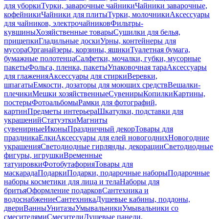
для уборки
Турки, заварочные чайники
Чайники заварочные,
кофейники
Чайники для плиты
Турки, молочники
Аксессуары
для чайников, электрочайников
Фильтры-
кувшины
Хозяйственные товары
Сушилки для белья,
прищепки
Гладильные доски
Урны, контейнеры для
мусора
Органайзеры, корзины, ящики
Туалетная бумага,
бумажные полотенца
Салфетки, мочалки, губки, мусорные
пакеты
Фольга, пленка, пакеты
Упаковочная тара
Аксессуары
для глажения
Аксессуары для стирки
Веревки,
шпагаты
Емкости, дозаторы для моющих средств
Вешалки-
плечики
Мешки хозяйственные
Сувениры
Копилки
Картины,
постеры
Фотоальбомы
Рамки для фотографий,
картин
Предметы интерьера
Шкатулки, подставки для
украшений
Статуэтки
Магниты
сувенирные
Иконы
Праздничный декор
Товары для
праздника
Елки
Аксессуары для елей новогодних
Новогодние
украшения
Светодиодные гирлянды, декорации
Светодиодные
фигуры, игрушки
Временные
татуировки
Фотобутафория
Товары для
маскарада
Подарки
Подарки, подарочные наборы
Подарочные
наборы косметики для лица и тела
Наборы для
бритья
Оформление подарков
Сантехника и
водоснабжение
Сантехника
Душевые кабины, поддоны,
двери
Ванны
Унитазы
Умывальники
Умывальники со
смесителями
Смесители
Душевые панели,