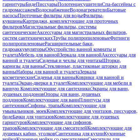
гарнитуры
Биде
Писсуары
Полотенцесушители
Спа-бассейны с
гидромассажем
Водоснабжение
Водонагреватели
Бытовые
насосы
Проточные фильтры для воды
Фильтры-
кувшины
Картриджи, комплектующие для проточных
фильтров
Магистральные фильтры, системы
сантехнические
Аксессуары для магистральных фильтров,
систем сантехнических
Трубы полипропиленовые
Фитинги
полипропиленовые
Расширительные баки,
гидроаккумуляторы
Обустройство ванной комнаты и
туалета
Мебель для ванной
Зеркала для ванной
Аксессуары для
ванной и туалета
Сиденья и чехлы для унитаза
Шторки,
карнизы для ванны
Стеклянные, пластиковые шторки для
ванны
Наборы для ванной и туалета
Зеркала
косметические
Сиденья для ванны
Коврики для ванной и
туалета
Экран-дверки в туалет
Комплектующие для мебели в
ванную
Комплектующие для сантехники
Экраны для ванн,
душевых поддонов
Опоры для ванн, душевых
поддонов
Комплектующие для ванн
Плинтусы для
сантехники
Сифоны, трапы
Комплектующие для
умывальников, моек
Комплектующие для унитазов, писсуаров,
биде
Бачки для унитазов
Комплектующие для душевых
гарнитуров
Комплектующие для сифонов,
трапов
Комплектующие для смесителей
Комплектующие для
душевых кабин, уголков
Сантехника для кухни
Кухонные
мойки
Кухонные мойки со смесителями
Смесители для