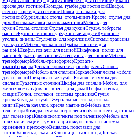
модули
Столешницы для кухни
Мебель для гостиной
Диваны,
кресла для гостиной
Комоды, тумбы для гостиной
Шкафы,
стенки, горки для гостиной
Полки, стеллажи для
гостиной
Журнальные столы, столы-книги
Кресла, стулья для
дома
Кресла-качалки, кресла-маятники
Мебель для
кухни
Столы, столики
Стулья для кухни
Стулья, табуреты
барные
Кухонный гарнитур
Кухонные модули
Кухонные
уголки, диваны
Стульчики для кормления
Системы хранения
для кухни
Мебель для ванной
Тумбы, консоли для
ванной
Шкафы, пеналы для ванной
Шкафчики, полки для
ванной
Зеркала для ванной
Аксессуары для ванной
Мебель-
трансформер
Мебель-трансформер
Кровати-
трансформеры
Детские кроватки-трансформеры
Столы-
трансформеры
Мебель для спальни
Зеркала
Комплекты мебели
для спальни
Прикроватные тумбы
Комоды и тумбы для
спальни
Туалетные столики
Шкафы для спальни
Мебель для
жилых комнат
Диваны, кресла для дома
Шкафы, стенки,
секции
Полки, стеллажи, системы хранения
Стулья,
кресла
Комоды и тумбы
Журнальные столы, столы-
книги
Кресла-качалки, кресла-маятники
Мебель для
телевизора
Комоды, тумбы под телевизор
Кронштейны, стойки
для телевизора
Каминокомплекты под телевизор
Мебель для
прихожей
Секции, тумбы в прихожую
Полки и системы
хранения в прихожую
Вешалки, подставки для
зонтов
Банкетки, скамьи
Ключницы, газетницы
Детская