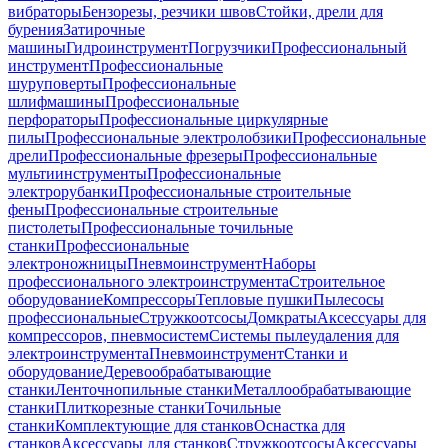
вибраторы
Бензорезы, резчики швов
Стойки, дрели для
бурения
Затирочные
машины
Гидроинструмент
Погрузчики
Профессиональный
инструмент
Профессиональные
шуруповерты
Профессиональные
шлифмашины
Профессиональные
перфораторы
Профессиональные циркулярные
пилы
Профессиональные электролобзики
Профессиональные
дрели
Профессиональные фрезеры
Профессиональные
мультиинструменты
Профессиональные
электрорубанки
Профессиональные строительные
фены
Профессиональные строительные
пистолеты
Профессиональные точильные
станки
Профессиональные
электроножницы
Пневмоинструмент
Наборы
профессионального электроинструмента
Строительное
оборудование
Компрессоры
Тепловые пушки
Пылесосы
профессиональные
Стружкоотсосы
Домкраты
Аксессуары для
компрессоров, пневмосистем
Системы пылеудаления для
электроинструмента
Пневмоинструмент
Станки и
оборудование
Деревообрабатывающие
станки
Ленточнопильные станки
Металлообрабатывающие
станки
Плиткорезные станки
Точильные
станки
Комплектующие для станков
Оснастка для
станков
Аксессуары для станков
Стружкоотсосы
Аксессуары