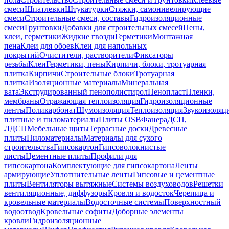
смеси
Шпатлевки
Штукатурки
Стяжки, самонивелирующие
смеси
Строительные смеси, составы
Гидроизоляционные
смеси
Грунтовки
Добавки для строительных смесей
Пены,
клеи, герметики
Жидкие гвозди
Герметики
Монтажная
пена
Клеи для обоев
Клеи для напольных
покрытий
Очистители, растворители
Фиксаторы
резьбы
Клеи
Герметики, пены
Кирпичи, блоки, тротуарная
плитка
Кирпичи
Строительные блоки
Тротуарная
плитка
Изоляционные материалы
Минеральная
вата
Экструдированный пенополистирол
Пенопласт
Пленки,
мембраны
Отражающая теплоизоляция
Гидроизоляционные
ленты
Поликарбонат
Шумоизоляция
Теплоизоляция
Звукоизоляц
плитные и пиломатериалы
Плиты OSB
Фанера
ДСП,
ЛДСП
Мебельные щиты
Террасные доски
Древесные
плиты
Пиломатериалы
Материалы для сухого
строительства
Гипсокартон
Гипсоволокнистые
листы
Цементные плиты
Профили для
гипсокартона
Комплектующие для гипсокартона
Ленты
армирующие
Уплотнительные ленты
Гипсовые и цементные
плиты
Вентиляторы вытяжные
Системы воздуховодов
Решетки
вентиляционные, диффузоры
Кровля и водосток
Черепица и
кровельные материалы
Водосточные системы
Поверхностный
водоотвод
Кровельные софиты
Доборные элементы
кровли
Гидроизоляционные