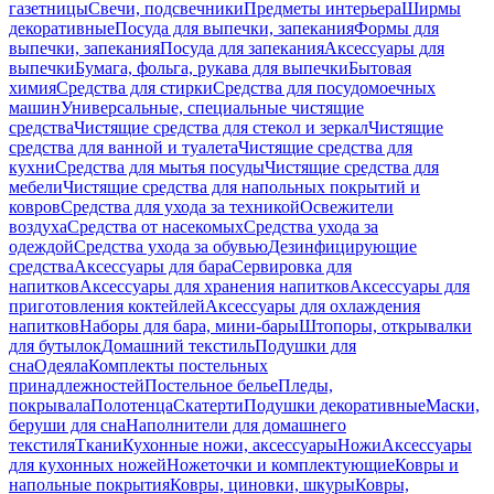
газетницы
Свечи, подсвечники
Предметы интерьера
Ширмы
декоративные
Посуда для выпечки, запекания
Формы для
выпечки, запекания
Посуда для запекания
Аксессуары для
выпечки
Бумага, фольга, рукава для выпечки
Бытовая
химия
Средства для стирки
Средства для посудомоечных
машин
Универсальные, специальные чистящие
средства
Чистящие средства для стекол и зеркал
Чистящие
средства для ванной и туалета
Чистящие средства для
кухни
Средства для мытья посуды
Чистящие средства для
мебели
Чистящие средства для напольных покрытий и
ковров
Средства для ухода за техникой
Освежители
воздуха
Средства от насекомых
Средства ухода за
одеждой
Средства ухода за обувью
Дезинфицирующие
средства
Аксессуары для бара
Сервировка для
напитков
Аксессуары для хранения напитков
Аксессуары для
приготовления коктейлей
Аксессуары для охлаждения
напитков
Наборы для бара, мини-бары
Штопоры, открывалки
для бутылок
Домашний текстиль
Подушки для
сна
Одеяла
Комплекты постельных
принадлежностей
Постельное белье
Пледы,
покрывала
Полотенца
Скатерти
Подушки декоративные
Маски,
беруши для сна
Наполнители для домашнего
текстиля
Ткани
Кухонные ножи, аксессуары
Ножи
Аксессуары
для кухонных ножей
Ножеточки и комплектующие
Ковры и
напольные покрытия
Ковры, циновки, шкуры
Ковры,