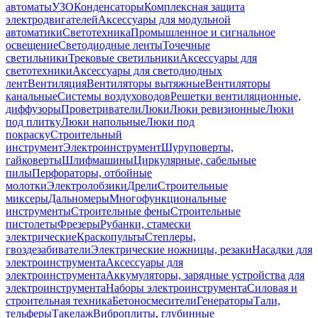
автоматы
УЗО
Конденсаторы
Комплексная защита
электродвигателей
Аксессуары для модульной
автоматики
Светотехника
Промышленное и сигнальное
освещение
Светодиодные ленты
Точечные
светильники
Трековые светильники
Аксессуары для
светотехники
Аксессуары для светодиодных
лент
Вентиляция
Вентиляторы вытяжные
Вентиляторы
канальные
Системы воздуховодов
Решетки вентиляционные,
диффузоры
Проветриватели
Люки
Люки ревизионные
Люки
под плитку
Люки напольные
Люки под
покраску
Строительный
инструмент
Электроинструмент
Шуруповерты,
гайковерты
Шлифмашины
Циркулярные, сабельные
пилы
Перфораторы, отбойные
молотки
Электролобзики
Дрели
Строительные
миксеры
Дальномеры
Многофункциональные
инструменты
Строительные фены
Строительные
пистолеты
Фрезеры
Рубанки, стамески
электрические
Краскопульты
Степлеры,
гвоздезабиватели
Электрические ножницы, резаки
Насадки для
электроинструмента
Аксессуары для
электроинструмента
Аккумуляторы, зарядные устройства для
электроинструмента
Наборы электроинструмента
Силовая и
строительная техника
Бетоносмесители
Генераторы
Тали,
тельферы
Такелаж
Виброплиты, глубинные