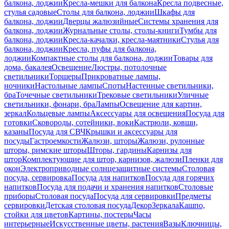
балкона, лоджии
Кресла-мешки для балкона
Кресла подвесные,
стулья садовые
Столы для балкона, лоджии
Шкафы для
балкона, лоджии
Дверцы жалюзийные
Системы хранения для
балкона, лоджии
Журнальные столы, столы-книги
Тумбы для
балкона, лоджии
Кресла-качалки, кресла-маятники
Стулья для
балкона, лоджии
Кресла, пуфы для балкона,
лоджии
Компактные столы для балкона, лоджии
Товары для
дома, бакалея
Освещение
Люстры, потолочные
светильники
Торшеры
Прикроватные лампы,
ночники
Настольные лампы
Споты
Настенные светильники,
бра
Точечные светильники
Трековые светильники
Уличные
светильники, фонари, бра
Лампы
Освещение для картин,
зеркал
Кольцевые лампы
Аксессуары для освещения
Посуда для
готовки
Сковороды, сотейники, воки
Кастрюли, ковши,
казаны
Посуда для СВЧ
Крышки и аксессуары для
посуды
Гастроемкости
Жалюзи, шторы
Жалюзи, рулонные
шторы, римские шторы
Шторы, гардины
Карнизы для
штор
Комплектующие для штор, карнизов, жалюзи
Пленки для
окон
Электроприводные солнцезащитные системы
Столовая
посуда, сервировка
Посуда для напитков
Посуда для горячих
напитков
Посуда для подачи и хранения напитков
Столовые
приборы
Столовая посуда
Посуда для сервировки
Предметы
сервировки
Детская столовая посуда
Декор
Зеркала
Кашпо,
стойки для цветов
Картины, постеры
Часы
интерьерные
Искусственные цветы, растения
Вазы
Ключницы,