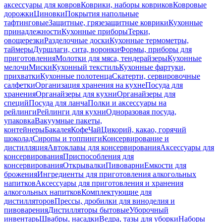
аксессуары для ковров
Коврики, наборы ковриков
Ковровые
дорожки
Циновки
Покрытия напольные
тафтинговые
Защитные, грязезащитные коврики
Кухонные
принадлежности
Кухонные приборы
Терки,
овощерезки
Разделочные доски
Кухонные термометры,
таймеры
Дуршлаги, сита, воронки
Формы, приборы для
приготовления
Молотки для мяса, тендерайзеры
Кухонные
мелочи
Миски
Кухонный текстиль
Кухонные фартуки,
прихватки
Кухонные полотенца
Скатерти, сервировочные
салфетки
Организация хранения на кухне
Посуда для
хранения
Органайзеры для кухни
Органайзеры для
специй
Посуда для ланча
Полки и аксессуары на
рейлинги
Рейлинги для кухни
Одноразовая посуда,
упаковка
Вакуумные пакеты,
контейнеры
Бакалея
Кофе
Чай
Цикорий, какао, горячий
шоколад
Сиропы и топпинги
Консервирование и
дистилляция
Автоклавы для консервирования
Аксессуары для
консервирования
Приспособления для
консервирования
Открывалки
Пивоварни
Емкости для
брожения
Ингредиенты для приготовления алкогольных
напитков
Аксессуары для приготовления и хранения
алкогольных напитков
Комплектующие для
дистилляторов
Прессы, дробилки для виноделия и
пивоварения
Дистилляторы бытовые
Уборочный
инвентарь
Швабры, насадки
Ведра, тазы для уборки
Наборы