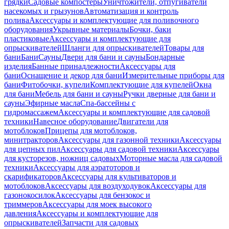
грядки
Садовые компостеры
Уничтожители, отпугиватели
насекомых и грызунов
Автоматизация и контроль
полива
Аксессуары и комплектующие для поливочного
оборудования
Укрывные материалы
Бочки, баки
пластиковые
Аксессуары и комплектующие для
опрыскивателей
Шланги для опрыскивателей
Товары для
бани
Бани
Сауны
Двери для бани и сауны
Бондарные
изделия
Банные принадлежности
Аксессуары для
бани
Оснащение и декор для бани
Измерительные приборы для
бани
Фитобочки, купели
Комплектующие для купелей
Окна
для бани
Мебель для бани и сауны
Ручки дверные для бани и
сауны
Эфирные масла
Спа-бассейны с
гидромассажем
Аксессуары и комплектующие для садовой
техники
Навесное оборудование
Двигатели для
мотоблоков
Прицепы для мотоблоков,
минитракторов
Аксессуары для газонной техники
Аксессуары
для цепных пил
Аксессуары для садовой техники
Аксессуары
для кусторезов, ножниц садовых
Моторные масла для садовой
техники
Аксессуары для аэратоторов и
скарификаторов
Аксессуары для культиваторов и
мотоблоков
Аксессуары для воздуходувок
Аксессуары для
газонокосилок
Аксессуары для бензокос и
триммеров
Аксессуары для моек высокого
давления
Аксессуары и комплектующие для
опрыскивателей
Запчасти для садовых