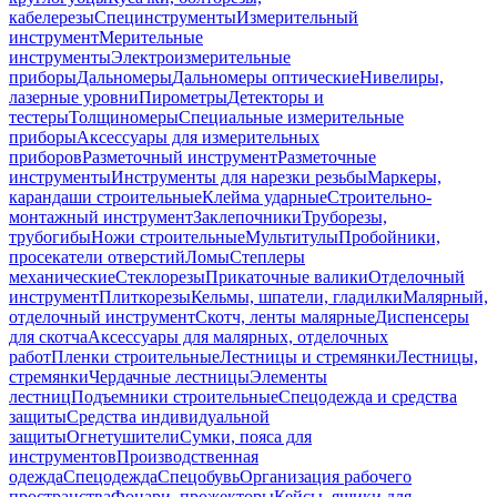
кабелерезы
Специнструменты
Измерительный
инструмент
Мерительные
инструменты
Электроизмерительные
приборы
Дальномеры
Дальномеры оптические
Нивелиры,
лазерные уровни
Пирометры
Детекторы и
тестеры
Толщиномеры
Специальные измерительные
приборы
Аксессуары для измерительных
приборов
Разметочный инструмент
Разметочные
инструменты
Инструменты для нарезки резьбы
Маркеры,
карандаши строительные
Клейма ударные
Строительно-
монтажный инструмент
Заклепочники
Труборезы,
трубогибы
Ножи строительные
Мультитулы
Пробойники,
просекатели отверстий
Ломы
Степлеры
механические
Стеклорезы
Прикаточные валики
Отделочный
инструмент
Плиткорезы
Кельмы, шпатели, гладилки
Малярный,
отделочный инструмент
Скотч, ленты малярные
Диспенсеры
для скотча
Аксессуары для малярных, отделочных
работ
Пленки строительные
Лестницы и стремянки
Лестницы,
стремянки
Чердачные лестницы
Элементы
лестниц
Подъемники строительные
Спецодежда и средства
защиты
Средства индивидуальной
защиты
Огнетушители
Сумки, пояса для
инструментов
Производственная
одежда
Спецодежда
Спецобувь
Организация рабочего
пространства
Фонари, прожекторы
Кейсы, ящики для