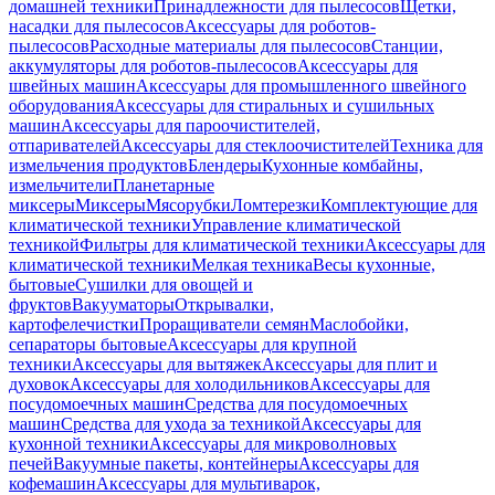
домашней техники
Принадлежности для пылесосов
Щетки,
насадки для пылесосов
Аксессуары для роботов-
пылесосов
Расходные материалы для пылесосов
Станции,
аккумуляторы для роботов-пылесосов
Аксессуары для
швейных машин
Аксессуары для промышленного швейного
оборудования
Аксессуары для стиральных и сушильных
машин
Аксессуары для пароочистителей,
отпаривателей
Аксессуары для стеклоочистителей
Техника для
измельчения продуктов
Блендеры
Кухонные комбайны,
измельчители
Планетарные
миксеры
Миксеры
Мясорубки
Ломтерезки
Комплектующие для
климатической техники
Управление климатической
техникой
Фильтры для климатической техники
Аксессуары для
климатической техники
Мелкая техника
Весы кухонные,
бытовые
Сушилки для овощей и
фруктов
Вакууматоры
Открывалки,
картофелечистки
Проращиватели семян
Маслобойки,
сепараторы бытовые
Аксессуары для крупной
техники
Аксессуары для вытяжек
Аксессуары для плит и
духовок
Аксессуары для холодильников
Аксессуары для
посудомоечных машин
Средства для посудомоечных
машин
Средства для ухода за техникой
Аксессуары для
кухонной техники
Аксессуары для микроволновых
печей
Вакуумные пакеты, контейнеры
Аксессуары для
кофемашин
Аксессуары для мультиварок,