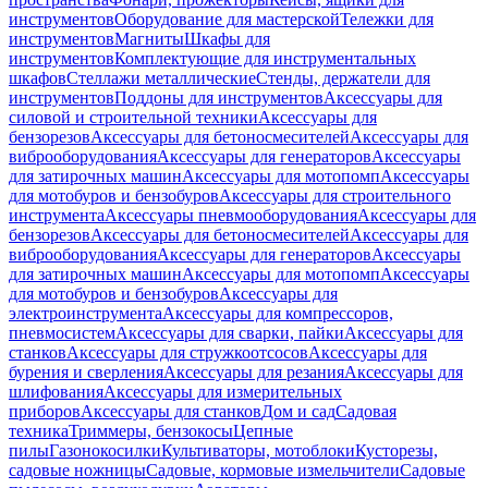
инструментов
Оборудование для мастерской
Тележки для
инструментов
Магниты
Шкафы для
инструментов
Комплектующие для инструментальных
шкафов
Стеллажи металлические
Стенды, держатели для
инструментов
Поддоны для инструментов
Аксессуары для
силовой и строительной техники
Аксессуары для
бензорезов
Аксессуары для бетоносмесителей
Аксессуары для
виброоборудования
Аксессуары для генераторов
Аксессуары
для затирочных машин
Аксессуары для мотопомп
Аксессуары
для мотобуров и бензобуров
Аксессуары для строительного
инструмента
Аксессуары пневмооборудования
Аксессуары для
бензорезов
Аксессуары для бетоносмесителей
Аксессуары для
виброоборудования
Аксессуары для генераторов
Аксессуары
для затирочных машин
Аксессуары для мотопомп
Аксессуары
для мотобуров и бензобуров
Аксессуары для
электроинструмента
Аксессуары для компрессоров,
пневмосистем
Аксессуары для сварки, пайки
Аксессуары для
станков
Аксессуары для стружкоотсосов
Аксессуары для
бурения и сверления
Аксессуары для резания
Аксессуары для
шлифования
Аксессуары для измерительных
приборов
Аксессуары для станков
Дом и сад
Садовая
техника
Триммеры, бензокосы
Цепные
пилы
Газонокосилки
Культиваторы, мотоблоки
Кусторезы,
садовые ножницы
Садовые, кормовые измельчители
Садовые