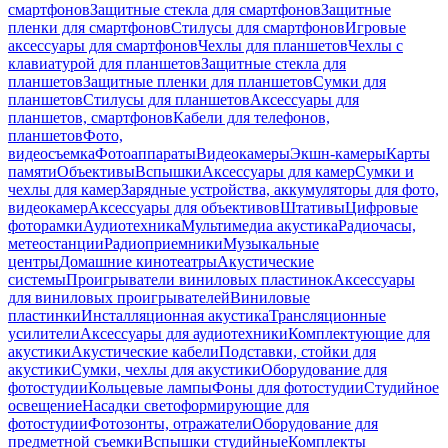
смартфонов
Защитные стекла для смартфонов
Защитные
пленки для смартфонов
Стилусы для смартфонов
Игровые
аксессуары для смартфонов
Чехлы для планшетов
Чехлы с
клавиатурой для планшетов
Защитные стекла для
планшетов
Защитные пленки для планшетов
Сумки для
планшетов
Стилусы для планшетов
Аксессуары для
планшетов, смартфонов
Кабели для телефонов,
планшетов
Фото,
видеосъемка
Фотоаппараты
Видеокамеры
Экшн-камеры
Карты
памяти
Объективы
Вспышки
Аксессуары для камер
Сумки и
чехлы для камер
Зарядные устройства, аккумуляторы для фото,
видеокамер
Аксессуары для объективов
Штативы
Цифровые
фоторамки
Аудиотехника
Мультимедиа акустика
Радиочасы,
метеостанции
Радиоприемники
Музыкальные
центры
Домашние кинотеатры
Акустические
системы
Проигрыватели виниловых пластинок
Аксессуары
для виниловых проигрывателей
Виниловые
пластинки
Инсталляционная акустика
Трансляционные
усилители
Аксессуары для аудиотехники
Комплектующие для
акустики
Акустические кабели
Подставки, стойки для
акустики
Сумки, чехлы для акустики
Оборудование для
фотостудии
Кольцевые лампы
Фоны для фотостудии
Студийное
освещение
Насадки светоформирующие для
фотостудии
Фотозонты, отражатели
Оборудование для
предметной съемки
Вспышки студийные
Комплекты