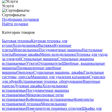
Услуги
Сертификаты
Подборщик подарков
Найти подарки
Категории товаров
Бытовая техника
Крупная техника для
кухни
Холодильники
Вытяжки
Кухонные
плиты
Морозильники
Посудомоечные машины
Настольные
плиты
Винные шкафы
Мини-холодильники
Техника для ухода
за одеждой
Стиральные машины
Стиральные машины
встраиваемые
Утюги
Отпариватели
Швейные, вышивальные
машины
Промышленные швейные
машины
Оверлоки
Сушильные машины, шкафы
Гладильные
системы, прессы
Машинки для удаления катышков
Сушилки
для обуви
Встраиваемая техника, оборудование
Варочные
панели
Духовые шкафы
Холодильники
встраиваемые
Посудомоечные машины
встраиваемые
Микроволновые печи
встраиваемые
Кофемашины встраиваемые
Комплекты
встраиваемой техники
Морозильники
встраиваемые
Измельчители пищевых отходов
Шкафы для