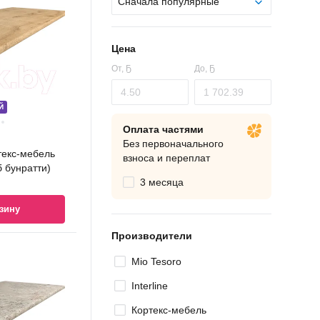
Сначала популярные
Цена
От,
Ҕ
До,
Ҕ
Й
Оплата частями
Без первоначального
текс-мебель
взноса и переплат
 бунратти)
3 месяца
зину
Производители
Mio Tesoro
Interline
Кортекс-мебель