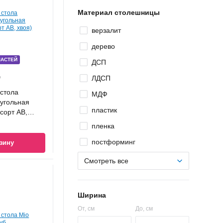
Материал столешницы
верзалит
дерево
ЧАСТЕЙ
ДСП
Ҕ
ЛДСП
стола
МДФ
угольная
пластик
сорт АВ,
пленка
постформинг
зину
Смотреть все
Ширина
От
, см
До
, см