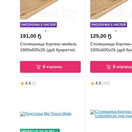
РАССРОЧКА 5 ЧАСТЕЙ
РАССРОЧКА 5 ЧАСТЕЙ
191
,
00 Ҕ
125
,
00 Ҕ
Столешница Кортекс-мебель
Столешница Кортекс
1800x600x26 (дуб бунратти)
1000x600x26 (дуб бу
В корзину
В корзин
4.4
(
9
)
4.9
(
309
)
КРЕДИТ 4% НА 36 МЕС