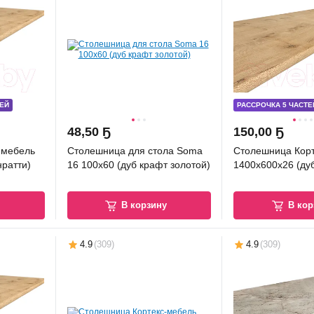
ЕЙ
РАССРОЧКА 5 ЧАСТЕ
48
,
50 Ҕ
150
,
00 Ҕ
-мебель
Столешница для стола Soma
Столешница Кор
нратти)
16 100x60 (дуб крафт золотой)
1400x600x26 (дуб
у
В корзину
В кор
4.9
(
309
)
4.9
(
309
)