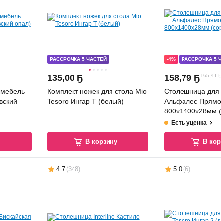
РАССРОЧКА 5 ЧАСТЕЙ
-4%
РАССРОЧКА 5 
165,41 
135
,
00 Ҕ
158
,
79 Ҕ
-мебель
Комплект ножек для стола Mio
Столешница для 
вский
Tesoro Ингар T (белый)
Альфалес Прямо
800x1400x28мм (
хвоя)
Есть уценка
у
В корзину
В кор
4.7
(
348
)
5.0
(
6
)