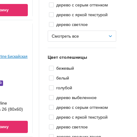
дерево с серым оттенком
зину
дерево с яркой текстурой
дерево светлое
Смотреть все
Цвет столешницы
бежевый
белый
Й
голубой
дерево выбеленное
line
дерево с серым оттенком
 26 (80x60)
дерево с яркой текстурой
зину
дерево светлое
дерево средних тонов