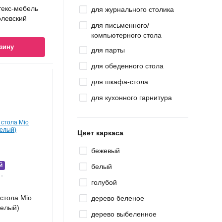
текс-мебель
для журнального столика
олевский
для письменного/
компьютерного стола
зину
для парты
для обеденного стола
для шкафа-стола
для кухонного гарнитура
Цвет каркаса
бежевый
Й
белый
голубой
стола Mio
дерево беленое
белый)
дерево выбеленное