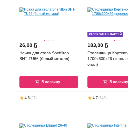
РАССРОЧКА 5 ЧАСТЕЙ
26
,
00 Ҕ
183
,
00 Ҕ
Ножка для стола Sheffilton
Столешница Кортекс
SHT-TU66 (белый металл)
1700x600x26 (короле
опал)
В корзину
В корзин
4.6
(
27
)
4.7
(
348
)