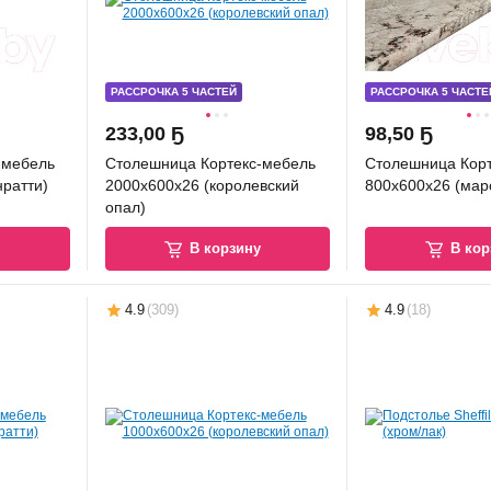
РАССРОЧКА 5 ЧАСТЕЙ
РАССРОЧКА 5 ЧАСТЕ
233
,
00 Ҕ
98
,
50 Ҕ
-мебель
Столешница Кортекс-мебель
Столешница Кор
нратти)
2000x600x26 (королевский
800x600x26 (мар
опал)
у
В корзину
В кор
4.9
(
309
)
4.9
(
18
)