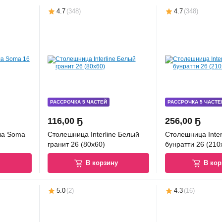
4.7
(
348
)
4.7
(
348
)
РАССРОЧКА 5 ЧАСТЕЙ
РАССРОЧКА 5 ЧАСТЕ
116
,
00 Ҕ
256
,
00 Ҕ
ла Soma
Столешница Interline Белый
Столешница Inter
гранит 26 (80x60)
бунратти 26 (210
у
В корзину
В кор
5.0
(
2
)
4.3
(
16
)