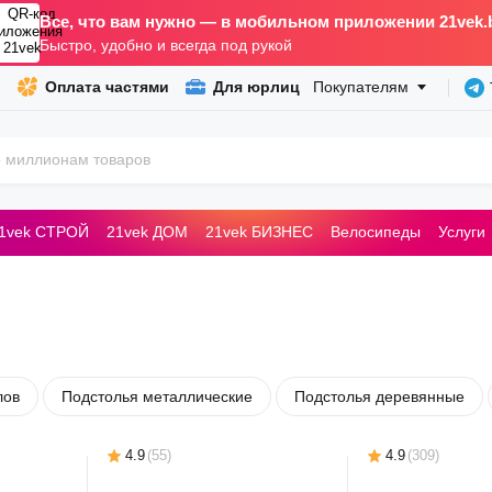
Все, что вам нужно — в мобильном приложении 21vek.
Быстро, удобно и всегда под рукой
Оплата частями
Для юрлиц
Покупателям
1vek СТРОЙ
21vek ДОМ
21vek БИЗНЕС
Велосипеды
Услуги
ьные машины
лов
Подстолья металлические
Подстолья деревянные
4.9
(
55
)
4.9
(
309
)