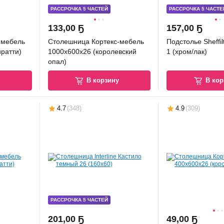
РАССРОЧКА 5 ЧАСТЕЙ
РАССРОЧКА 5 ЧАСТЕ
133
,
00 Ҕ
157
,
00 Ҕ
-мебель
Столешница Кортекс-мебель
Подстолье Sheffi
нратти)
1000x600x26 (королевский
1 (хром/лак)
опал)
у
В корзину
В кор
4.7
(
348
)
4.9
(
309
)
РАССРОЧКА 5 ЧАСТЕЙ
201
,
00 Ҕ
49
,
00 Ҕ