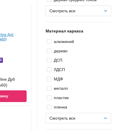
Смотреть все
Материал каркаса
алюминий
дерево
ДСП
Й
ЛДСП
МДФ
line Дуб
x60)
металл
зину
пластик
пленка
Смотреть все