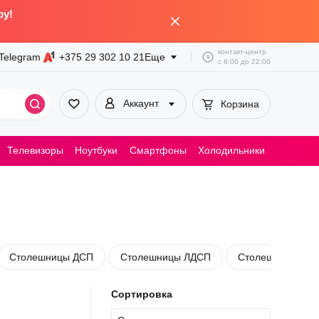
by!
контакт-центр
Telegram
+375 29
302 10 21
Еще
с
8:00
до
22:00
Аккаунт
Корзина
Телевизоры
Ноутбуки
Смартфоны
Холодильники
Пылесосы
Столешницы ДСП
Столешницы ЛДСП
Столешницы МД
Сортировка