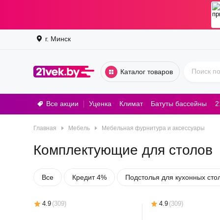
г. Минск
Каталог товаров
Все акции
Уценка
Климат
Батуты бассейны
2
Стирал
Главная
Мебель
Мебельная фурнитура и аксессуары
Комплектующие для столов
Все
Кредит 4%
Подстолья для кухонных сто
4.9
(
309
)
4.9
(
309
)