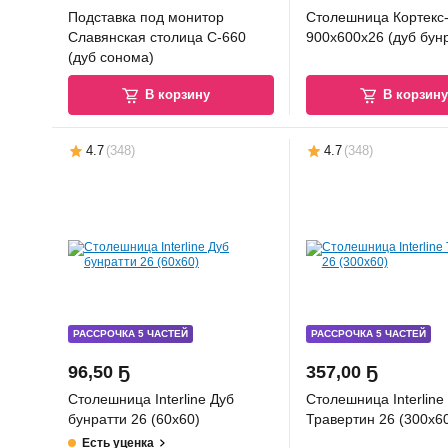
Подставка под монитор
Столешница Кортекс
Славянская столица С-660
900x600x26 (дуб бун
(дуб сонома)
В корзину
В корзин
4.7
(
348
)
4.7
(
348
)
РАССРОЧКА 5 ЧАСТЕЙ
РАССРОЧКА 5 ЧАСТЕЙ
96
,
50 Ҕ
357
,
00 Ҕ
Столешница Interline Дуб
Столешница Interline
бунратти 26 (60x60)
Травертин 26 (300x6
Есть уценка