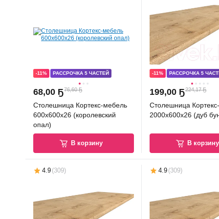
-11%
РАССРОЧКА 5 ЧАСТЕЙ
-11%
РАССРОЧКА 5 ЧАСТ
76,60 Ҕ
224,17 Ҕ
68
,
00 Ҕ
199
,
00 Ҕ
Столешница Кортекс-мебель
Столешница Кортекс
600x600x26 (королевский
2000x600x26 (дуб бу
опал)
В корзину
В корзин
4.9
(
309
)
4.9
(
309
)