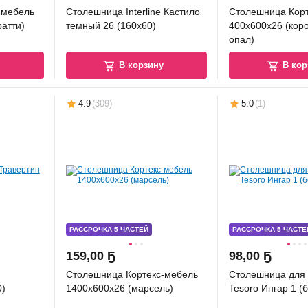
-мебель
Столешница Interline Кастило
Столешница Кор
ратти)
темный 26 (160x60)
400x600x26 (кор
опал)
у
В корзину
В кор
4.9
(
309
)
5.0
(
1
)
РАССРОЧКА 5 ЧАСТЕЙ
РАССРОЧКА 5 ЧАСТЕ
159
,
00 Ҕ
98
,
00 Ҕ
Столешница Кортекс-мебель
Столешница для 
0)
1400x600x26 (марсель)
Tesoro Ингар 1 (