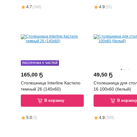
4.7
(
348
)
4.9
(
55
)
РАССРОЧКА 5 ЧАСТЕЙ
165
,
00 Ҕ
49
,
50 Ҕ
Столешница Interline Кастило
Столешница для сто
темный 26 (140x60)
16 100x60 (белый)
В корзину
В корзин
5.0
(
3
)
4.9
(
309
)