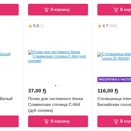
у
В корзину
В кор
5.0
(
1
)
4.7
(
348
)
РАССРОЧКА 5 ЧАСТЕ
37
,
00 Ҕ
116
,
00 Ҕ
e Белый
Полка для системного блока
Столешница Inter
Славянская столица С-664
Бискайская сосна
(дуб сонома)
у
В корзину
В кор