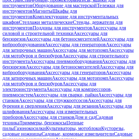
инструментов
Оборудование для мастерской
Тележки для
инструментов
Магниты
Шкафы для
инструментов
Комплектующие для инструментальных
шкафов
Стеллажи металлические
Стенды, держатели для
инструментов
Поддоны для инструментов
Аксессуары для
силовой и строительной техники
Аксессуары для
бензорезов
Аксессуары для бетоносмесителей
Аксессуары для
виброоборудования
Аксессуары для генераторов
Аксессуары
для затирочных машин
Аксессуары для мотопомп
Аксессуары
для мотобуров и бензобуров
Аксессуары для строительного
инструмента
Аксессуары пневмооборудования
Аксессуары для
бензорезов
Аксессуары для бетоносмесителей
Аксессуары для
виброоборудования
Аксессуары для генераторов
Аксессуары
для затирочных машин
Аксессуары для мотопомп
Аксессуары
для мотобуров и бензобуров
Аксессуары для
электроинструмента
Аксессуары для компрессоров,
пневмосистем
Аксессуары для сварки, пайки
Аксессуары для
станков
Аксессуары для стружкоотсосов
Аксессуары для
бурения и сверления
Аксессуары для резания
Аксессуары для
шлифования
Аксессуары для измерительных
приборов
Аксессуары для станков
Дом и сад
Садовая
техника
Триммеры, бензокосы
Цепные
пилы
Газонокосилки
Культиваторы, мотоблоки
Кусторезы,
садовые ножницы
Садовые, кормовые измельчители
Садовые