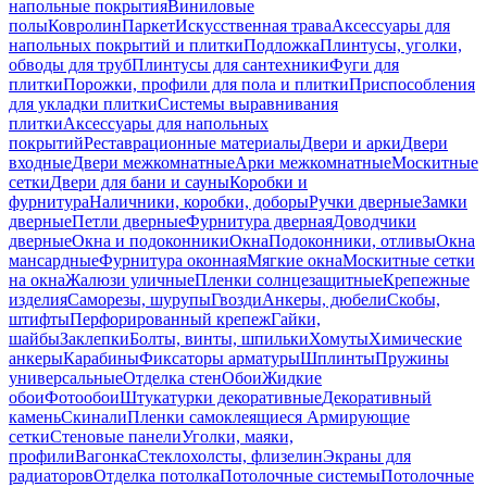
напольные покрытия
Виниловые
полы
Ковролин
Паркет
Искусственная трава
Аксессуары для
напольных покрытий и плитки
Подложка
Плинтусы, уголки,
обводы для труб
Плинтусы для сантехники
Фуги для
плитки
Порожки, профили для пола и плитки
Приспособления
для укладки плитки
Системы выравнивания
плитки
Аксессуары для напольных
покрытий
Реставрационные материалы
Двери и арки
Двери
входные
Двери межкомнатные
Арки межкомнатные
Москитные
сетки
Двери для бани и сауны
Коробки и
фурнитура
Наличники, коробки, доборы
Ручки дверные
Замки
дверные
Петли дверные
Фурнитура дверная
Доводчики
дверные
Окна и подоконники
Окна
Подоконники, отливы
Окна
мансардные
Фурнитура оконная
Мягкие окна
Москитные сетки
на окна
Жалюзи уличные
Пленки солнцезащитные
Крепежные
изделия
Саморезы, шурупы
Гвозди
Анкеры, дюбели
Скобы,
штифты
Перфорированный крепеж
Гайки,
шайбы
Заклепки
Болты, винты, шпильки
Хомуты
Химические
анкеры
Карабины
Фиксаторы арматуры
Шплинты
Пружины
универсальные
Отделка стен
Обои
Жидкие
обои
Фотообои
Штукатурки декоративные
Декоративный
камень
Скинали
Пленки самоклеящиеся
Армирующие
сетки
Стеновые панели
Уголки, маяки,
профили
Вагонка
Стеклохолсты, флизелин
Экраны для
радиаторов
Отделка потолка
Потолочные системы
Потолочные