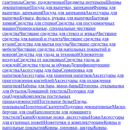
газетницы
Свечи, подсвечники
Предметы интерьера
Ширмы
декоративные
Посуда для выпечки, запекания
Формы для
выпечки, запекания
Посуда для запекания
Аксессуары для
выпечки
Бумага, фольга, рукава для выпечки
Бытовая
химия
Средства для стирки
Средства для посудомоечных
машин
Универсальные, специальные чистящие
средства
Чистящие средства для стекол и зеркал
Чистящие
средства для ванной и туалета
Чистящие средства для
кухни
Средства для мытья посуды
Чистящие средства для
мебели
Чистящие средства для напольных покрытий и
ковров
Средства для ухода за техникой
Освежители
воздуха
Средства от насекомых
Средства ухода за
одеждой
Средства ухода за обувью
Дезинфицирующие
средства
Аксессуары для бара
Сервировка для
напитков
Аксессуары для хранения напитков
Аксессуары для
приготовления коктейлей
Аксессуары для охлаждения
напитков
Наборы для бара, мини-бары
Штопоры, открывалки
для бутылок
Домашний текстиль
Подушки для
сна
Одеяла
Комплекты постельных
принадлежностей
Постельное белье
Пледы,
покрывала
Полотенца
Скатерти
Подушки декоративные
Маски,
беруши для сна
Наполнители для домашнего
текстиля
Ткани
Кухонные ножи, аксессуары
Ножи
Аксессуары
для кухонных ножей
Ножеточки и комплектующие
Ковры и
напольные покрытия
Ковры, циновки, шкуры
Ковры,