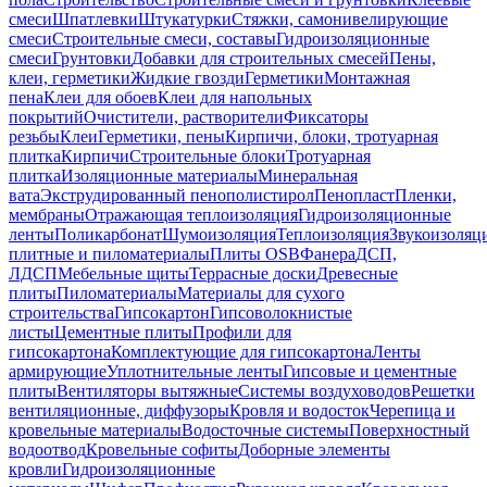
смеси
Шпатлевки
Штукатурки
Стяжки, самонивелирующие
смеси
Строительные смеси, составы
Гидроизоляционные
смеси
Грунтовки
Добавки для строительных смесей
Пены,
клеи, герметики
Жидкие гвозди
Герметики
Монтажная
пена
Клеи для обоев
Клеи для напольных
покрытий
Очистители, растворители
Фиксаторы
резьбы
Клеи
Герметики, пены
Кирпичи, блоки, тротуарная
плитка
Кирпичи
Строительные блоки
Тротуарная
плитка
Изоляционные материалы
Минеральная
вата
Экструдированный пенополистирол
Пенопласт
Пленки,
мембраны
Отражающая теплоизоляция
Гидроизоляционные
ленты
Поликарбонат
Шумоизоляция
Теплоизоляция
Звукоизоляц
плитные и пиломатериалы
Плиты OSB
Фанера
ДСП,
ЛДСП
Мебельные щиты
Террасные доски
Древесные
плиты
Пиломатериалы
Материалы для сухого
строительства
Гипсокартон
Гипсоволокнистые
листы
Цементные плиты
Профили для
гипсокартона
Комплектующие для гипсокартона
Ленты
армирующие
Уплотнительные ленты
Гипсовые и цементные
плиты
Вентиляторы вытяжные
Системы воздуховодов
Решетки
вентиляционные, диффузоры
Кровля и водосток
Черепица и
кровельные материалы
Водосточные системы
Поверхностный
водоотвод
Кровельные софиты
Доборные элементы
кровли
Гидроизоляционные