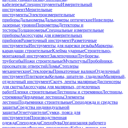
кабелерезы
Специнструменты
Измерительный
инструмент
Мерительные
инструменты
Электроизмерительные
приборы
Дальномеры
Дальномеры оптические
Нивелиры,
лазерные уровни
Пирометры
Детекторы и
тестеры
Толщиномеры
Специальные измерительные
приборы
Аксессуары для измерительных
приборов
Разметочный инструмент
Разметочные
инструменты
Инструменты для нарезки резьбы
Маркеры,
карандаши строительные
Клейма ударные
Строительно-
монтажный инструмент
Заклепочники
Труборезы,
трубогибы
Ножи строительные
Мультитулы
Пробойники,
просекатели отверстий
Ломы
Степлеры
механические
Стеклорезы
Прикаточные валики
Отделочный
инструмент
Плиткорезы
Кельмы, шпатели, гладилки
Малярный,
отделочный инструмент
Скотч, ленты малярные
Диспенсеры
для скотча
Аксессуары для малярных, отделочных
работ
Пленки строительные
Лестницы и стремянки
Лестницы,
стремянки
Чердачные лестницы
Элементы
лестниц
Подъемники строительные
Спецодежда и средства
защиты
Средства индивидуальной
защиты
Огнетушители
Сумки, пояса для
инструментов
Производственная
одежда
Спецодежда
Спецобувь
Организация рабочего
пространства
Фонари, прожекторы
Кейсы, ящики для