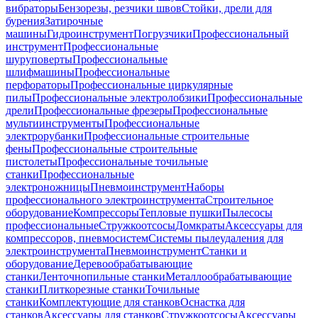
вибраторы
Бензорезы, резчики швов
Стойки, дрели для
бурения
Затирочные
машины
Гидроинструмент
Погрузчики
Профессиональный
инструмент
Профессиональные
шуруповерты
Профессиональные
шлифмашины
Профессиональные
перфораторы
Профессиональные циркулярные
пилы
Профессиональные электролобзики
Профессиональные
дрели
Профессиональные фрезеры
Профессиональные
мультиинструменты
Профессиональные
электрорубанки
Профессиональные строительные
фены
Профессиональные строительные
пистолеты
Профессиональные точильные
станки
Профессиональные
электроножницы
Пневмоинструмент
Наборы
профессионального электроинструмента
Строительное
оборудование
Компрессоры
Тепловые пушки
Пылесосы
профессиональные
Стружкоотсосы
Домкраты
Аксессуары для
компрессоров, пневмосистем
Системы пылеудаления для
электроинструмента
Пневмоинструмент
Станки и
оборудование
Деревообрабатывающие
станки
Ленточнопильные станки
Металлообрабатывающие
станки
Плиткорезные станки
Точильные
станки
Комплектующие для станков
Оснастка для
станков
Аксессуары для станков
Стружкоотсосы
Аксессуары