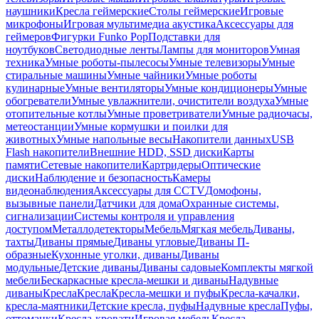
наушники
Кресла геймерские
Столы геймерские
Игровые
микрофоны
Игровая мультимедиа акустика
Аксессуары для
геймеров
Фигурки Funko Pop
Подставки для
ноутбуков
Светодиодные ленты
Лампы для мониторов
Умная
техника
Умные роботы-пылесосы
Умные телевизоры
Умные
стиральные машины
Умные чайники
Умные роботы
кулинарные
Умные вентиляторы
Умные кондиционеры
Умные
обогреватели
Умные увлажнители, очистители воздуха
Умные
отопительные котлы
Умные проветриватели
Умные радиочасы,
метеостанции
Умные кормушки и поилки для
животных
Умные напольные весы
Накопители данных
USB
Flash накопители
Внешние HDD, SSD диски
Карты
памяти
Сетевые накопители
Картридеры
Оптические
диски
Наблюдение и безопасность
Камеры
видеонаблюдения
Аксессуары для CCTV
Домофоны,
вызывные панели
Датчики для дома
Охранные системы,
сигнализации
Системы контроля и управления
доступом
Металлодетекторы
Мебель
Мягкая мебель
Диваны,
тахты
Диваны прямые
Диваны угловые
Диваны П-
образные
Кухонные уголки, диваны
Диваны
модульные
Детские диваны
Диваны садовые
Комплекты мягкой
мебели
Бескаркасные кресла-мешки и диваны
Надувные
диваны
Кресла
Кресла
Кресла-мешки и пуфы
Кресла-качалки,
кресла-маятники
Детские кресла, пуфы
Надувные кресла
Пуфы,
оттоманки
Кресла-кровати
Игровая мебель
Кресла