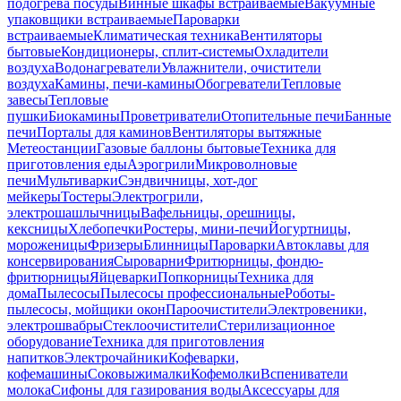
подогрева посуды
Винные шкафы встраиваемые
Вакуумные
упаковщики встраиваемые
Пароварки
встраиваемые
Климатическая техника
Вентиляторы
бытовые
Кондиционеры, сплит-системы
Охладители
воздуха
Водонагреватели
Увлажнители, очистители
воздуха
Камины, печи-камины
Обогреватели
Тепловые
завесы
Тепловые
пушки
Биокамины
Проветриватели
Отопительные печи
Банные
печи
Порталы для каминов
Вентиляторы вытяжные
Метеостанции
Газовые баллоны бытовые
Техника для
приготовления еды
Аэрогрили
Микроволновые
печи
Мультиварки
Сэндвичницы, хот-дог
мейкеры
Тостеры
Электрогрили,
электрошашлычницы
Вафельницы, орешницы,
кексницы
Хлебопечки
Ростеры, мини-печи
Йогуртницы,
мороженицы
Фризеры
Блинницы
Пароварки
Автоклавы для
консервирования
Сыроварни
Фритюрницы, фондю-
фритюрницы
Яйцеварки
Попкорницы
Техника для
дома
Пылесосы
Пылесосы профессиональные
Роботы-
пылесосы, мойщики окон
Пароочистители
Электровеники,
электрошвабры
Стеклоочистители
Стерилизационное
оборудование
Техника для приготовления
напитков
Электрочайники
Кофеварки,
кофемашины
Соковыжималки
Кофемолки
Вспениватели
молока
Сифоны для газирования воды
Аксессуары для