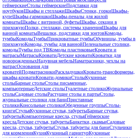
геймерские
Столы геймерские
Подставки для
ноутбуков
Шкафы и стеллажи
Шкафы
Стенки, горки
Шкафы-
купе
Шкафы-гармошки
Шкафы-пеналы для жилой
комнаты
Шкафы с витриной, буфеты
Шкафы, секции в
прихожую
Полки, стеллажи, системы хранения
Шкафы для
ванной комнаты
Вешалки, подставки для зонтов
Комоды,
тумбы
Комоды
Тумбы
Прикроватные тумбы
Обувницы, тумбы в
прихожую
Комоды, тумбы для ванной
Пеленальные столики,
комоды
Тумбы под ТВ
Комоды пластиковые
Кровати и
матрасы
Матрасы
Кровати
Детские кровати
Кроватки для
новорожденных
Надувная мебель
Наматрасники, чехлы на
матрас
Основания для
кроватей
Подматрасники
Раскладушки
Кровати-трансформеры,
шкафы-кровати
Кровати-домики
Столы
Кухонные
столы
Барные столы
Столы письменные,
компьютерные
Детские столы
Туалетные столики
Журнальные
столы
Садовые столы
Растущие столы и парты
Столы,
журнальные столики для бани
Приставные
столики
Консольные столики
Обеденные группы
Столы-
книги
Стулья
Кухонные стулья, табуреты
Барные стулья,
табуреты
Компьютерные кресла, стулья
Геймерские
кресла
Детские стулья, табуреты
Банкетки, скамьи
Садовые
кресла, стулья, табуреты
Стулья, табуреты для бани
Стульчики
для кормления
Кухня
Кухонный гарнитур
Кухонные