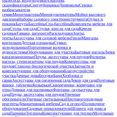
пылесосы, воздуходувки
Аэраторы,
скарификаторы
Снегоуборщики
Дровоколы
Сеялки,
разбрасыватели
семян
Минитракторы
Миникультиваторы
Мойки высокого
давления
Наборы садового электроинструмента
Отдых и
пикник
Батуты
Бассейны
Спа-бассейны
Комплекты мебели для
сада
Столы для сада
Стулья, кресла для сада
Качели
садовые
Гамаки, шезлонги
Раскладушки
Зонты,
тенты
Аксессуары для садовой мебели
Грили
Мангалы,
коптильни
Детская площадка
Сумки-
холодильники
Портативные колонки и
аудиосистемы
Оборудование для участка
Бытовые насосы
Люки
канализационные
Пруды, аксессуары для прудов
Фильтры,
насосы, стерилизаторы для прудов
Компрессоры для
прудов
Станции биологической очистки
Запчасти и
комплектующие для оборудования
Благоустройство
участка
Дачные дома
Беседки
Бани
Хозблоки и
сараи
Аксессуары для озеленения сада
Декор для сада
Почтовые
ящики, таблички
Козырьки
Скворечники, кормушки для
птиц
Домики для насекомых
Фонтаны, скульптуры для
сада
Пруды, аксессуары для прудов
Уличные
обогреватели
Уличные светильники
Противогололедные
реагенты
Декоративный щебень
Сад и огород
Поливочное
оборудование
Садовые опрыскиватели
Шланги для дома и
сада
Парники
Теплицы
Комплектующие для теплиц
Модульные