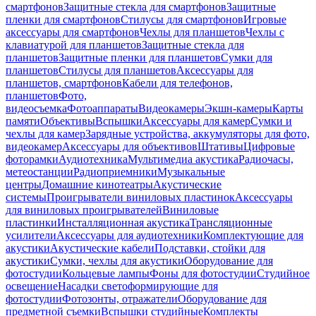
смартфонов
Защитные стекла для смартфонов
Защитные
пленки для смартфонов
Стилусы для смартфонов
Игровые
аксессуары для смартфонов
Чехлы для планшетов
Чехлы с
клавиатурой для планшетов
Защитные стекла для
планшетов
Защитные пленки для планшетов
Сумки для
планшетов
Стилусы для планшетов
Аксессуары для
планшетов, смартфонов
Кабели для телефонов,
планшетов
Фото,
видеосъемка
Фотоаппараты
Видеокамеры
Экшн-камеры
Карты
памяти
Объективы
Вспышки
Аксессуары для камер
Сумки и
чехлы для камер
Зарядные устройства, аккумуляторы для фото,
видеокамер
Аксессуары для объективов
Штативы
Цифровые
фоторамки
Аудиотехника
Мультимедиа акустика
Радиочасы,
метеостанции
Радиоприемники
Музыкальные
центры
Домашние кинотеатры
Акустические
системы
Проигрыватели виниловых пластинок
Аксессуары
для виниловых проигрывателей
Виниловые
пластинки
Инсталляционная акустика
Трансляционные
усилители
Аксессуары для аудиотехники
Комплектующие для
акустики
Акустические кабели
Подставки, стойки для
акустики
Сумки, чехлы для акустики
Оборудование для
фотостудии
Кольцевые лампы
Фоны для фотостудии
Студийное
освещение
Насадки светоформирующие для
фотостудии
Фотозонты, отражатели
Оборудование для
предметной съемки
Вспышки студийные
Комплекты