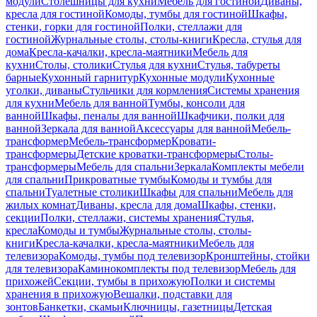
модули
Столешницы для кухни
Мебель для гостиной
Диваны,
кресла для гостиной
Комоды, тумбы для гостиной
Шкафы,
стенки, горки для гостиной
Полки, стеллажи для
гостиной
Журнальные столы, столы-книги
Кресла, стулья для
дома
Кресла-качалки, кресла-маятники
Мебель для
кухни
Столы, столики
Стулья для кухни
Стулья, табуреты
барные
Кухонный гарнитур
Кухонные модули
Кухонные
уголки, диваны
Стульчики для кормления
Системы хранения
для кухни
Мебель для ванной
Тумбы, консоли для
ванной
Шкафы, пеналы для ванной
Шкафчики, полки для
ванной
Зеркала для ванной
Аксессуары для ванной
Мебель-
трансформер
Мебель-трансформер
Кровати-
трансформеры
Детские кроватки-трансформеры
Столы-
трансформеры
Мебель для спальни
Зеркала
Комплекты мебели
для спальни
Прикроватные тумбы
Комоды и тумбы для
спальни
Туалетные столики
Шкафы для спальни
Мебель для
жилых комнат
Диваны, кресла для дома
Шкафы, стенки,
секции
Полки, стеллажи, системы хранения
Стулья,
кресла
Комоды и тумбы
Журнальные столы, столы-
книги
Кресла-качалки, кресла-маятники
Мебель для
телевизора
Комоды, тумбы под телевизор
Кронштейны, стойки
для телевизора
Каминокомплекты под телевизор
Мебель для
прихожей
Секции, тумбы в прихожую
Полки и системы
хранения в прихожую
Вешалки, подставки для
зонтов
Банкетки, скамьи
Ключницы, газетницы
Детская