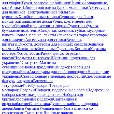
для уборки
Турки, заварочные чайники
Чайники заварочные,
кофейники
Чайники для плиты
Турки, молочники
Аксессуары
для чайников, электрочайников
Фильтры-
кувшины
Хозяйственные товары
Сушилки для белья,
прищепки
Гладильные доски
Урны, контейнеры для
мусора
Органайзеры, корзины, ящики
Туалетная бумага,
бумажные полотенца
Салфетки, мочалки, губки, мусорные
пакеты
Фольга, пленка, пакеты
Упаковочная тара
Аксессуары
для глажения
Аксессуары для стирки
Веревки,
шпагаты
Емкости, дозаторы для моющих средств
Вешалки-
плечики
Мешки хозяйственные
Сувениры
Копилки
Картины,
постеры
Фотоальбомы
Рамки для фотографий,
картин
Предметы интерьера
Шкатулки, подставки для
украшений
Статуэтки
Магниты
сувенирные
Иконы
Праздничный декор
Товары для
праздника
Елки
Аксессуары для елей новогодних
Новогодние
украшения
Светодиодные гирлянды, декорации
Светодиодные
фигуры, игрушки
Временные
татуировки
Фотобутафория
Товары для
маскарада
Подарки
Подарки, подарочные наборы
Подарочные
наборы косметики для лица и тела
Наборы для
бритья
Оформление подарков
Сантехника и
водоснабжение
Сантехника
Душевые кабины, поддоны,
двери
Ванны
Унитазы
Умывальники
Умывальники со
смесителями
Смесители
Душевые панели,