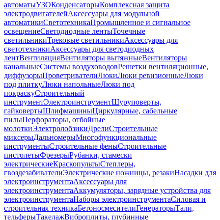
автоматы
УЗО
Конденсаторы
Комплексная защита
электродвигателей
Аксессуары для модульной
автоматики
Светотехника
Промышленное и сигнальное
освещение
Светодиодные ленты
Точечные
светильники
Трековые светильники
Аксессуары для
светотехники
Аксессуары для светодиодных
лент
Вентиляция
Вентиляторы вытяжные
Вентиляторы
канальные
Системы воздуховодов
Решетки вентиляционные,
диффузоры
Проветриватели
Люки
Люки ревизионные
Люки
под плитку
Люки напольные
Люки под
покраску
Строительный
инструмент
Электроинструмент
Шуруповерты,
гайковерты
Шлифмашины
Циркулярные, сабельные
пилы
Перфораторы, отбойные
молотки
Электролобзики
Дрели
Строительные
миксеры
Дальномеры
Многофункциональные
инструменты
Строительные фены
Строительные
пистолеты
Фрезеры
Рубанки, стамески
электрические
Краскопульты
Степлеры,
гвоздезабиватели
Электрические ножницы, резаки
Насадки для
электроинструмента
Аксессуары для
электроинструмента
Аккумуляторы, зарядные устройства для
электроинструмента
Наборы электроинструмента
Силовая и
строительная техника
Бетоносмесители
Генераторы
Тали,
тельферы
Такелаж
Виброплиты, глубинные