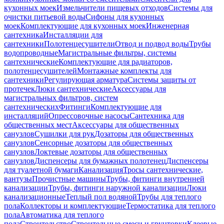
кухонных моек
Измельчители пищевых отходов
Системы для
очистки питьевой воды
Сифоны для кухонных
моек
Комплектующие для кухонных моек
Инженерная
сантехника
Инсталляции для
сантехники
Полотенцесушители
Отвод и подвод воды
Трубы
водопроводные
Магистральные фильтры, системы
сантехнические
Комплектующие для радиаторов,
полотенцесушителей
Монтажные комплекты для
сантехники
Регулирующая арматура
Системы защиты от
протечек
Люки сантехнические
Аксессуары для
магистральных фильтров, систем
сантехнических
Фитинги
Комплектующие для
инсталляций
Опрессовочные насосы
Сантехника для
общественных мест
Аксессуары для общественных
санузлов
Сушилки для рук
Дозаторы для общественных
санузлов
Сенсорные дозаторы для общественных
санузлов
Локтевые дозаторы для общественных
санузлов
Диспенсеры для бумажных полотенец
Диспенсеры
для туалетной бумаги
Канализация
Тросы сантехнические,
вантузы
Прочистные машины
Трубы, фитинги внутренней
канализации
Трубы, фитинги наружной канализации
Люки
канализационные
Теплый пол водяной
Трубы для теплого
пола
Коллекторы и комплектующие
Термостатика для теплого
пола
Автоматика для теплого
пола
Строительство
Строительные смеси и грунтовки
Клеевые