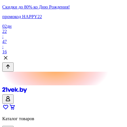
Скидки до 80% ко Дню Рождения!
промокод HAPPY22
02
дн
22
:
47
:
16
Каталог товаров