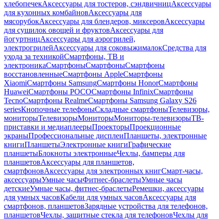
хлебопечек
Аксессуары для тостеров, сэндвичниц
Аксессуары
для кухонных комбайнов
Аксессуары для
мясорубок
Аксессуары для блендеров, миксеров
Аксессуары
для сушилок овощей и фруктов
Аксессуары для
йогуртниц
Аксессуары для аэрогрилей,
электрогрилей
Аксессуары для соковыжималок
Средства для
ухода за техникой
Смартфоны, ТВ и
электроника
Смартфоны
Смартфоны
Смартфоны
восстановленные
Смартфоны Apple
Смартфоны
Xiaomi
Смартфоны Samsung
Смартфоны Honor
Смартфоны
Huawei
Смартфоны POCO
Смартфоны Infinix
Смартфоны
Tecno
Смартфоны Realme
Смартфоны Samsung Galaxy S26
series
Кнопочные телефоны
Складные смартфоны
Телевизоры,
мониторы
Телевизоры
Мониторы
Мониторы-телевизоры
ТВ-
приставки и медиаплееры
Проекторы
Проекционные
экраны
Профессиональные дисплеи
Планшеты, электронные
книги
Планшеты
Электронные книги
Графические
планшеты
Блокноты электронные
Чехлы, бамперы для
планшетов
Аксессуары для планшетов,
смартфонов
Аксессуары для электронных книг
Смарт-часы,
аксессуары
Умные часы
Фитнес-браслеты
Умные часы
детские
Умные часы, фитнес-браслеты
Ремешки, аксессуары
для умных часов
Кабели для умных часов
Аксессуары для
смартфонов, планшетов
Зарядные устройства для телефонов,
планшетов
Чехлы, защитные стекла для телефонов
Чехлы для