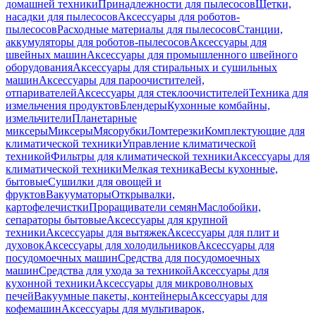
домашней техники
Принадлежности для пылесосов
Щетки,
насадки для пылесосов
Аксессуары для роботов-
пылесосов
Расходные материалы для пылесосов
Станции,
аккумуляторы для роботов-пылесосов
Аксессуары для
швейных машин
Аксессуары для промышленного швейного
оборудования
Аксессуары для стиральных и сушильных
машин
Аксессуары для пароочистителей,
отпаривателей
Аксессуары для стеклоочистителей
Техника для
измельчения продуктов
Блендеры
Кухонные комбайны,
измельчители
Планетарные
миксеры
Миксеры
Мясорубки
Ломтерезки
Комплектующие для
климатической техники
Управление климатической
техникой
Фильтры для климатической техники
Аксессуары для
климатической техники
Мелкая техника
Весы кухонные,
бытовые
Сушилки для овощей и
фруктов
Вакууматоры
Открывалки,
картофелечистки
Проращиватели семян
Маслобойки,
сепараторы бытовые
Аксессуары для крупной
техники
Аксессуары для вытяжек
Аксессуары для плит и
духовок
Аксессуары для холодильников
Аксессуары для
посудомоечных машин
Средства для посудомоечных
машин
Средства для ухода за техникой
Аксессуары для
кухонной техники
Аксессуары для микроволновых
печей
Вакуумные пакеты, контейнеры
Аксессуары для
кофемашин
Аксессуары для мультиварок,