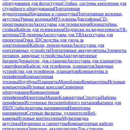
оборудования для фотостудии
Стойки, системы крепления для
студийного оборудования
Портативная
аудиотехника
Наушники и гарнитуры
Портативные колонки,
акустика
Умные колонки
MP3-плееры
Диктофоны
CD-
проигрыватели
Аксессуары для телевизоров
Кронштейны,
стойки
Кабели для телевизоров
Подписки на видеосервисы
ТВ-
антенны
ТВ-тюнеры
Аксессуары для ТВ
Аксессуары для
проектора
Очки 3D
Средства для ухода за
электроникой
Кабели, переходники
Аксессуары для
портативных устройств
Портативные аккумуляторы
Элементы
питания, зарядные устройства
Аккумуляторные
батареи
Держатели, док-станции
Аксессуары для планшетов,
смартфонов
Кабели для телефонов, планшетов
Зарядные
устройства для телефонов, планшетов
Компьютеры и
периферия
Компьютерная
техника
Ноутбуки
Планшеты
Моноблоки
Компьютеры
Игровые
компьютеры
Игровые консоли
Серверное
оборудование
Компьютерная
периферия
Мониторы
Мыши
Клавиатуры
Стилусы
Наборы
периферии
Источники бесперебойного питания
Батареи для
ИБП
Стабилизаторы напряжения
Инверторы
напряжения
Сетевые фильтры, удлинители
Веб-
камеры
Игровые контроллеры
Мультимедиа
акустика
Наушники и гарнитуры
Компьютерные кабели,
переходники
Зарядные, аккумуляторы
Док-станции,