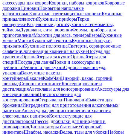
аксессуары для ковров
Коврики, наборы ковриков
Ковровые
дорожки
Циновки
Покрытия напольные
тафтинговые
Защитные, грязезащитные коврики
Кухонные
принадлежности
Кухонные приборы
Терки,
овощерезки
Разделочные доски
Кухонные термометры,
таймеры
Дуршлаги, сита, воронки
Формы, приборы для
приготовления
Молотки для мяса, тендерайзеры
Кухонные
мелочи
Миски
Кухонный текстиль
Кухонные фартуки,
прихватки
Кухонные полотенца
Скатерти, сервировочные
салфетки
Организация хранения на кухне
Посуда для
хранения
Органайзеры для кухни
Органайзеры для
специй
Посуда для ланча
Полки и аксессуары на
рейлинги
Рейлинги для кухни
Одноразовая посуда,
упаковка
Вакуумные пакеты,
контейнеры
Бакалея
Кофе
Чай
Цикорий, какао, горячий
шоколад
Сиропы и топпинги
Консервирование и
дистилляция
Автоклавы для консервирования
Аксессуары для
консервирования
Приспособления для
консервирования
Открывалки
Пивоварни
Емкости для
брожения
Ингредиенты для приготовления алкогольных
напитков
Аксессуары для приготовления и хранения
алкогольных напитков
Комплектующие для
дистилляторов
Прессы, дробилки для виноделия и
пивоварения
Дистилляторы бытовые
Уборочный
инвентарь
Швабры, насадки
Ведра, тазы для уборки
Наборы