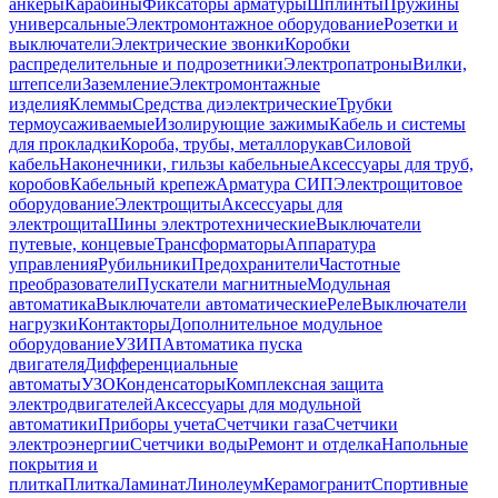
анкеры
Карабины
Фиксаторы арматуры
Шплинты
Пружины
универсальные
Электромонтажное оборудование
Розетки и
выключатели
Электрические звонки
Коробки
распределительные и подрозетники
Электропатроны
Вилки,
штепсели
Заземление
Электромонтажные
изделия
Клеммы
Средства диэлектрические
Трубки
термоусаживаемые
Изолирующие зажимы
Кабель и системы
для прокладки
Короба, трубы, металлорукав
Силовой
кабель
Наконечники, гильзы кабельные
Аксессуары для труб,
коробов
Кабельный крепеж
Арматура СИП
Электрощитовое
оборудование
Электрощиты
Аксессуары для
электрощита
Шины электротехнические
Выключатели
путевые, концевые
Трансформаторы
Аппаратура
управления
Рубильники
Предохранители
Частотные
преобразователи
Пускатели магнитные
Модульная
автоматика
Выключатели автоматические
Реле
Выключатели
нагрузки
Контакторы
Дополнительное модульное
оборудование
УЗИП
Автоматика пуска
двигателя
Дифференциальные
автоматы
УЗО
Конденсаторы
Комплексная защита
электродвигателей
Аксессуары для модульной
автоматики
Приборы учета
Счетчики газа
Счетчики
электроэнергии
Счетчики воды
Ремонт и отделка
Напольные
покрытия и
плитка
Плитка
Ламинат
Линолеум
Керамогранит
Спортивные