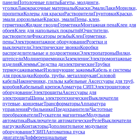
панели
Потолочные плиты
Багеты, молдинги,
уголки
Лакокрасочные материалы
Краски
Эмали
Лаки
Морилки,
пропитки
Колеры для краски
Растворители
Грунтовки
Краски,
эмали аэрозольные
Краски, эмали
Пены, клеи,
герметики
Жидкие гвозди
Герметики
Монтажная пена
Клеи для
обоев
Клеи для напольных покрытий
Очистители,
растворители
Фиксаторы резьбы
Клеи
Герметики,
пены
Электромонтажное оборудование
Розетки и
выключатели
Электрические звонки
Коробки
распределительные и подрозетники
Электропатроны
Вилки,
штепсели
Молниеприемники
Заземление
Электромонтажные
изделия
Клеммы
Средства диэлектрические
Трубки
термоусаживаемые
Изолирующие зажимы
Кабель и системы
для прокладки
Короба, трубы, металлорукав
Силовой
кабель
Наконечники, гильзы кабельные
Аксессуары для труб,
коробов
Кабельный крепеж
Арматура СИП
Электрощитовое
оборудование
Электрощиты
Аксессуары для
электрощита
Шины электротехнические
Выключатели
путевые, концевые
Трансформаторы
Аппаратура
управления
Рубильники
Предохранители
Частотные
преобразователи
Пускатели магнитные
Модульная
автоматика
Выключатели автоматические
Реле
Выключатели
нагрузки
Контакторы
Дополнительное модульное
оборудование
УЗИП
Автоматика пуска
двигателя
Дифференциальные