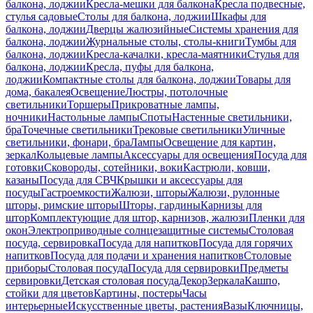
балкона, лоджии
Кресла-мешки для балкона
Кресла подвесные,
стулья садовые
Столы для балкона, лоджии
Шкафы для
балкона, лоджии
Дверцы жалюзийные
Системы хранения для
балкона, лоджии
Журнальные столы, столы-книги
Тумбы для
балкона, лоджии
Кресла-качалки, кресла-маятники
Стулья для
балкона, лоджии
Кресла, пуфы для балкона,
лоджии
Компактные столы для балкона, лоджии
Товары для
дома, бакалея
Освещение
Люстры, потолочные
светильники
Торшеры
Прикроватные лампы,
ночники
Настольные лампы
Споты
Настенные светильники,
бра
Точечные светильники
Трековые светильники
Уличные
светильники, фонари, бра
Лампы
Освещение для картин,
зеркал
Кольцевые лампы
Аксессуары для освещения
Посуда для
готовки
Сковороды, сотейники, воки
Кастрюли, ковши,
казаны
Посуда для СВЧ
Крышки и аксессуары для
посуды
Гастроемкости
Жалюзи, шторы
Жалюзи, рулонные
шторы, римские шторы
Шторы, гардины
Карнизы для
штор
Комплектующие для штор, карнизов, жалюзи
Пленки для
окон
Электроприводные солнцезащитные системы
Столовая
посуда, сервировка
Посуда для напитков
Посуда для горячих
напитков
Посуда для подачи и хранения напитков
Столовые
приборы
Столовая посуда
Посуда для сервировки
Предметы
сервировки
Детская столовая посуда
Декор
Зеркала
Кашпо,
стойки для цветов
Картины, постеры
Часы
интерьерные
Искусственные цветы, растения
Вазы
Ключницы,