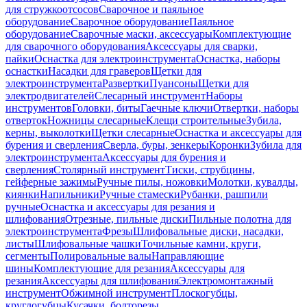
для стружкоотсосов
Сварочное и паяльное
оборудование
Сварочное оборудование
Паяльное
оборудование
Сварочные маски, аксессуары
Комплектующие
для сварочного оборудования
Аксессуары для сварки,
пайки
Оснастка для электроинструмента
Оснастка, наборы
оснастки
Насадки для граверов
Щетки для
электроинструмента
Развертки
Пуансоны
Щетки для
электродвигателей
Слесарный инструмент
Наборы
инструментов
Головки, биты
Гаечные ключи
Отвертки, наборы
отверток
Ножницы слесарные
Клещи строительные
Зубила,
керны, выколотки
Щетки слесарные
Оснастка и аксессуары для
бурения и сверления
Сверла, буры, зенкеры
Коронки
Зубила для
электроинструмента
Аксессуары для бурения и
сверления
Столярный инструмент
Тиски, струбцины,
гейферные зажимы
Ручные пилы, ножовки
Молотки, кувалды,
киянки
Напильники
Ручные стамески
Рубанки, рашпили
ручные
Оснастка и аксессуары для резания и
шлифования
Отрезные, пильные диски
Пильные полотна для
электроинструмента
Фрезы
Шлифовальные диски, насадки,
листы
Шлифовальные чашки
Точильные камни, круги,
сегменты
Полировальные валы
Направляющие
шины
Комплектующие для резания
Аксессуары для
резания
Аксессуары для шлифования
Электромонтажный
инструмент
Обжимной инструмент
Плоскогубцы,
круглогубцы
Кусачки, болторезы,