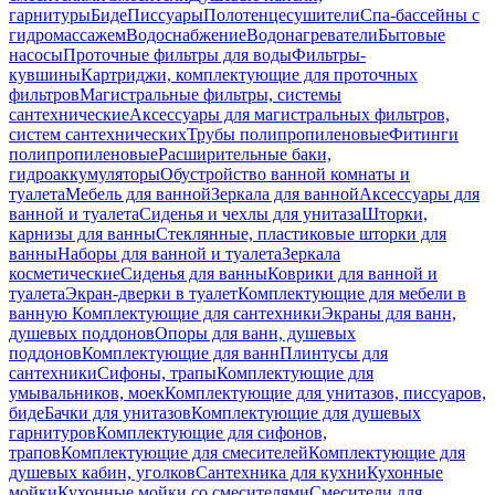
гарнитуры
Биде
Писсуары
Полотенцесушители
Спа-бассейны с
гидромассажем
Водоснабжение
Водонагреватели
Бытовые
насосы
Проточные фильтры для воды
Фильтры-
кувшины
Картриджи, комплектующие для проточных
фильтров
Магистральные фильтры, системы
сантехнические
Аксессуары для магистральных фильтров,
систем сантехнических
Трубы полипропиленовые
Фитинги
полипропиленовые
Расширительные баки,
гидроаккумуляторы
Обустройство ванной комнаты и
туалета
Мебель для ванной
Зеркала для ванной
Аксессуары для
ванной и туалета
Сиденья и чехлы для унитаза
Шторки,
карнизы для ванны
Стеклянные, пластиковые шторки для
ванны
Наборы для ванной и туалета
Зеркала
косметические
Сиденья для ванны
Коврики для ванной и
туалета
Экран-дверки в туалет
Комплектующие для мебели в
ванную
Комплектующие для сантехники
Экраны для ванн,
душевых поддонов
Опоры для ванн, душевых
поддонов
Комплектующие для ванн
Плинтусы для
сантехники
Сифоны, трапы
Комплектующие для
умывальников, моек
Комплектующие для унитазов, писсуаров,
биде
Бачки для унитазов
Комплектующие для душевых
гарнитуров
Комплектующие для сифонов,
трапов
Комплектующие для смесителей
Комплектующие для
душевых кабин, уголков
Сантехника для кухни
Кухонные
мойки
Кухонные мойки со смесителями
Смесители для