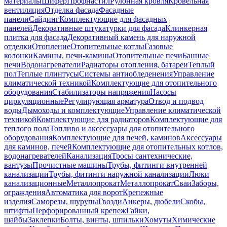
материалы
Шифер
Профнастил
Рулонная кровля
Кровельная
вентиляция
Отделка фасада
Фасадные
панели
Сайдинг
Комплектующие для фасадных
панелей
Декоративные штукатурки для фасада
Клинкерная
плитка для фасада
Декоративный камень для наружной
отделки
Отопление
Отопительные котлы
Газовые
колонки
Камины, печи-камины
Отопительные печи
Банные
печи
Водонагреватели
Радиаторы отопления, батареи
Теплый
пол
Теплые плинтусы
Системы антиобледенения
Управление
климатической техникой
Комплектующие для отопительного
оборудования
Стабилизаторы напряжения
Насосы
циркуляционные
Регулирующая арматура
Отвод и подвод
воды
Дымоходы и комплектующие
Управление климатической
техникой
Комплектующие для радиаторов
Комплектующие для
теплого пола
Топливо и аксессуары для отопительного
оборудования
Комплектующие для печей, каминов
Аксессуары
для каминов, печей
Комплектующие для отопительных котлов,
водонагревателей
Канализация
Тросы сантехнические,
вантузы
Прочистные машины
Трубы, фитинги внутренней
канализации
Трубы, фитинги наружной канализации
Люки
канализационные
Металлопрокат
Металлопрокат
Сваи
Заборы,
ограждения
Автоматика для ворот
Крепежные
изделия
Саморезы, шурупы
Гвозди
Анкеры, дюбели
Скобы,
штифты
Перфорированный крепеж
Гайки,
шайбы
Заклепки
Болты, винты, шпильки
Хомуты
Химические