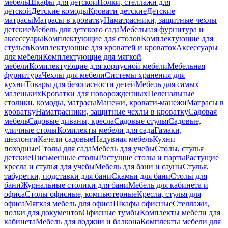
мебель
Шкафы для детской
Полки, стеллажи для
детской
Детские комоды
Кровати детские
Детские
матрасы
Матрасы в кроватку
Наматрасники, защитные чехлы
детские
Мебель для детского сада
Мебельная фурнитура и
аксессуары
Комплектующие для столов
Комплектующие для
стульев
Комплектующие для кроватей и кроваток
Аксессуары
для мебели
Комплектующие для мягкой
мебели
Комплектующие для корпусной мебели
Мебельная
фурнитура
Чехлы для мебели
Системы хранения для
кухни
Товары для безопасности детей
Мебель для самых
маленьких
Кроватки для новорожденных
Пеленальные
столики, комоды, матрасы
Манежи, кровати-манежи
Матрасы в
кроватку
Наматрасники, защитные чехлы в кроватку
Садовая
мебель
Садовые диваны, кресла
Садовые стулья
Садовые,
уличные столы
Комплекты мебели для сада
Гамаки,
шезлонги
Качели садовые
Надувная мебель
Кухни
походные
Столы для сада
Мебель для учебы
Столы, стулья
детские
Письменные столы
Растущие столы и парты
Растущие
кресла и стулья для учебы
Мебель для бани и сауны
Стулья,
табуретки, подставки для бани
Скамьи для бани
Столы для
бани
Журнальные столики для бани
Мебель для кабинета и
офиса
Столы офисные, компьютерные
Кресла, стулья для
офиса
Мягкая мебель для офиса
Шкафы офисные
Стеллажи,
полки для документов
Офисные тумбы
Комплекты мебели для
кабинета
Мебель для лоджии и балкона
Комплекты мебели для