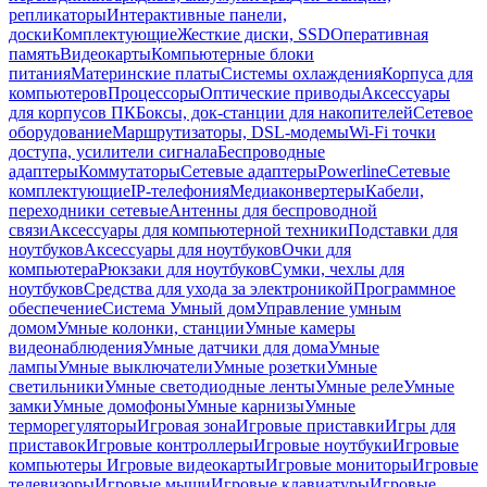
репликаторы
Интерактивные панели,
доски
Комплектующие
Жесткие диски, SSD
Оперативная
память
Видеокарты
Компьютерные блоки
питания
Материнские платы
Системы охлаждения
Корпуса для
компьютеров
Процессоры
Оптические приводы
Аксессуары
для корпусов ПК
Боксы, док-станции для накопителей
Сетевое
оборудование
Маршрутизаторы, DSL-модемы
Wi-Fi точки
доступа, усилители сигнала
Беспроводные
адаптеры
Коммутаторы
Сетевые адаптеры
Powerline
Сетевые
комплектующие
IP-телефония
Медиаконвертеры
Кабели,
переходники сетевые
Антенны для беспроводной
связи
Аксессуары для компьютерной техники
Подставки для
ноутбуков
Аксессуары для ноутбуков
Очки для
компьютера
Рюкзаки для ноутбуков
Сумки, чехлы для
ноутбуков
Средства для ухода за электроникой
Программное
обеспечение
Система Умный дом
Управление умным
домом
Умные колонки, станции
Умные камеры
видеонаблюдения
Умные датчики для дома
Умные
лампы
Умные выключатели
Умные розетки
Умные
светильники
Умные светодиодные ленты
Умные реле
Умные
замки
Умные домофоны
Умные карнизы
Умные
терморегуляторы
Игровая зона
Игровые приставки
Игры для
приставок
Игровые контроллеры
Игровые ноутбуки
Игровые
компьютеры
Игровые видеокарты
Игровые мониторы
Игровые
телевизоры
Игровые мыши
Игровые клавиатуры
Игровые