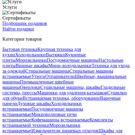
Услуги
Сертификаты
Подборщик подарков
Найти подарки
Категории товаров
Бытовая техника
Крупная техника для
кухни
Холодильники
Вытяжки
Кухонные
плиты
Морозильники
Посудомоечные машины
Настольные
плиты
Винные шкафы
Мини-холодильники
Техника для ухода
за одеждой
Стиральные машины
Стиральные машины
встраиваемые
Утюги
Отпариватели
Швейные, вышивальные
машины
Промышленные швейные
машины
Оверлоки
Сушильные машины, шкафы
Гладильные
системы, прессы
Машинки для удаления катышков
Сушилки
для обуви
Встраиваемая техника, оборудование
Варочные
панели
Духовые шкафы
Холодильники
встраиваемые
Посудомоечные машины
встраиваемые
Микроволновые печи
встраиваемые
Кофемашины встраиваемые
Комплекты
встраиваемой техники
Морозильники
встраиваемые
Измельчители пищевых отходов
Шкафы для