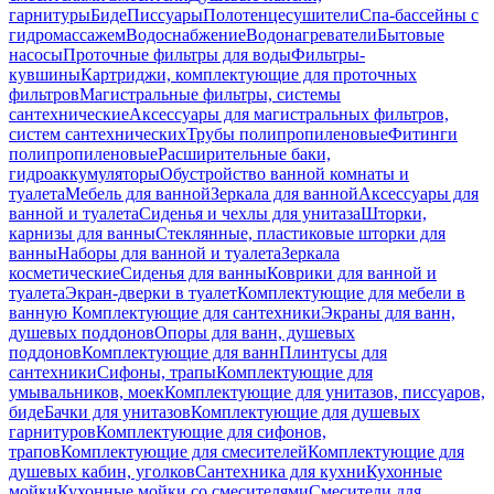
гарнитуры
Биде
Писсуары
Полотенцесушители
Спа-бассейны с
гидромассажем
Водоснабжение
Водонагреватели
Бытовые
насосы
Проточные фильтры для воды
Фильтры-
кувшины
Картриджи, комплектующие для проточных
фильтров
Магистральные фильтры, системы
сантехнические
Аксессуары для магистральных фильтров,
систем сантехнических
Трубы полипропиленовые
Фитинги
полипропиленовые
Расширительные баки,
гидроаккумуляторы
Обустройство ванной комнаты и
туалета
Мебель для ванной
Зеркала для ванной
Аксессуары для
ванной и туалета
Сиденья и чехлы для унитаза
Шторки,
карнизы для ванны
Стеклянные, пластиковые шторки для
ванны
Наборы для ванной и туалета
Зеркала
косметические
Сиденья для ванны
Коврики для ванной и
туалета
Экран-дверки в туалет
Комплектующие для мебели в
ванную
Комплектующие для сантехники
Экраны для ванн,
душевых поддонов
Опоры для ванн, душевых
поддонов
Комплектующие для ванн
Плинтусы для
сантехники
Сифоны, трапы
Комплектующие для
умывальников, моек
Комплектующие для унитазов, писсуаров,
биде
Бачки для унитазов
Комплектующие для душевых
гарнитуров
Комплектующие для сифонов,
трапов
Комплектующие для смесителей
Комплектующие для
душевых кабин, уголков
Сантехника для кухни
Кухонные
мойки
Кухонные мойки со смесителями
Смесители для