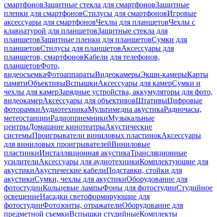
смартфонов
Защитные стекла для смартфонов
Защитные
пленки для смартфонов
Стилусы для смартфонов
Игровые
аксессуары для смартфонов
Чехлы для планшетов
Чехлы с
клавиатурой для планшетов
Защитные стекла для
планшетов
Защитные пленки для планшетов
Сумки для
планшетов
Стилусы для планшетов
Аксессуары для
планшетов, смартфонов
Кабели для телефонов,
планшетов
Фото,
видеосъемка
Фотоаппараты
Видеокамеры
Экшн-камеры
Карты
памяти
Объективы
Вспышки
Аксессуары для камер
Сумки и
чехлы для камер
Зарядные устройства, аккумуляторы для фото,
видеокамер
Аксессуары для объективов
Штативы
Цифровые
фоторамки
Аудиотехника
Мультимедиа акустика
Радиочасы,
метеостанции
Радиоприемники
Музыкальные
центры
Домашние кинотеатры
Акустические
системы
Проигрыватели виниловых пластинок
Аксессуары
для виниловых проигрывателей
Виниловые
пластинки
Инсталляционная акустика
Трансляционные
усилители
Аксессуары для аудиотехники
Комплектующие для
акустики
Акустические кабели
Подставки, стойки для
акустики
Сумки, чехлы для акустики
Оборудование для
фотостудии
Кольцевые лампы
Фоны для фотостудии
Студийное
освещение
Насадки светоформирующие для
фотостудии
Фотозонты, отражатели
Оборудование для
предметной съемки
Вспышки студийные
Комплекты