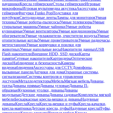
наушники
Кресла геймерские
Столы геймерские
Игровые
микрофоны
Игровая мультимедиа акустика
Аксессуары для
геймеров
Фигурки Funko Pop
Подставки для
ноутбуков
Светодиодные ленты
Лампы для мониторов
Умная
техника
Умные роботы-пылесосы
Умные телевизоры
Умные
стиральные машины
Умные чайники
Умные роботы
кулинарные
Умные вентиляторы
Умные кондиционеры
Умные
обогреватели
Умные увлажнители, очистители воздуха
Умные
отопительные котлы
Умные проветриватели
Умные радиочасы,
метеостанции
Умные кормушки и поилки для
животных
Умные напольные весы
Накопители данных
USB
Flash накопители
Внешние HDD, SSD диски
Карты
памяти
Сетевые накопители
Картридеры
Оптические
диски
Наблюдение и безопасность
Камеры
видеонаблюдения
Аксессуары для CCTV
Домофоны,
вызывные панели
Датчики для дома
Охранные системы,
сигнализации
Системы контроля и управления
доступом
Металлодетекторы
Мебель
Мягкая мебель
Диваны,
тахты
Диваны прямые
Диваны угловые
Диваны П-
образные
Кухонные уголки, диваны
Диваны
модульные
Детские диваны
Диваны садовые
Комплекты мягкой
мебели
Бескаркасные кресла-мешки и диваны
Надувные
диваны
Кресла
Кресла
Кресла-мешки и пуфы
Кресла-качалки,
кресла-маятники
Детские кресла, пуфы
Надувные кресла
Пуфы,
оттоманки
Кресла-кровати
Игровая мебель
Кресла