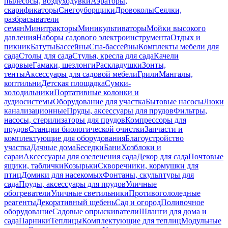
пылесосы, воздуходувки
Аэраторы,
скарификаторы
Снегоуборщики
Дровоколы
Сеялки,
разбрасыватели
семян
Минитракторы
Миникультиваторы
Мойки высокого
давления
Наборы садового электроинструмента
Отдых и
пикник
Батуты
Бассейны
Спа-бассейны
Комплекты мебели для
сада
Столы для сада
Стулья, кресла для сада
Качели
садовые
Гамаки, шезлонги
Раскладушки
Зонты,
тенты
Аксессуары для садовой мебели
Грили
Мангалы,
коптильни
Детская площадка
Сумки-
холодильники
Портативные колонки и
аудиосистемы
Оборудование для участка
Бытовые насосы
Люки
канализационные
Пруды, аксессуары для прудов
Фильтры,
насосы, стерилизаторы для прудов
Компрессоры для
прудов
Станции биологической очистки
Запчасти и
комплектующие для оборудования
Благоустройство
участка
Дачные дома
Беседки
Бани
Хозблоки и
сараи
Аксессуары для озеленения сада
Декор для сада
Почтовые
ящики, таблички
Козырьки
Скворечники, кормушки для
птиц
Домики для насекомых
Фонтаны, скульптуры для
сада
Пруды, аксессуары для прудов
Уличные
обогреватели
Уличные светильники
Противогололедные
реагенты
Декоративный щебень
Сад и огород
Поливочное
оборудование
Садовые опрыскиватели
Шланги для дома и
сада
Парники
Теплицы
Комплектующие для теплиц
Модульные