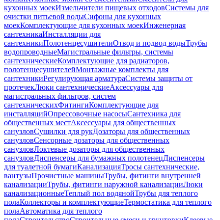
кухонных моек
Измельчители пищевых отходов
Системы для
очистки питьевой воды
Сифоны для кухонных
моек
Комплектующие для кухонных моек
Инженерная
сантехника
Инсталляции для
сантехники
Полотенцесушители
Отвод и подвод воды
Трубы
водопроводные
Магистральные фильтры, системы
сантехнические
Комплектующие для радиаторов,
полотенцесушителей
Монтажные комплекты для
сантехники
Регулирующая арматура
Системы защиты от
протечек
Люки сантехнические
Аксессуары для
магистральных фильтров, систем
сантехнических
Фитинги
Комплектующие для
инсталляций
Опрессовочные насосы
Сантехника для
общественных мест
Аксессуары для общественных
санузлов
Сушилки для рук
Дозаторы для общественных
санузлов
Сенсорные дозаторы для общественных
санузлов
Локтевые дозаторы для общественных
санузлов
Диспенсеры для бумажных полотенец
Диспенсеры
для туалетной бумаги
Канализация
Тросы сантехнические,
вантузы
Прочистные машины
Трубы, фитинги внутренней
канализации
Трубы, фитинги наружной канализации
Люки
канализационные
Теплый пол водяной
Трубы для теплого
пола
Коллекторы и комплектующие
Термостатика для теплого
пола
Автоматика для теплого
пола
Строительство
Строительные смеси и грунтовки
Клеевые