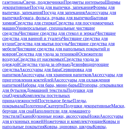
газетницы
Свечи, подсвечники
Предметы интерьера
Ширмы
декоративные
Посуда для выпечки, запекания
Формы для
выпечки, запекания
Посуда для запекания
Аксессуары для
выпечки
Бумага, фольга, рукава для выпечки
Бытовая
химия
Средства для стирки
Средства для посудомоечных
машин
Универсальные, специальные чистящие
средства
Чистящие средства для стекол и зеркал
Чистящие
средства для ванной и туалета
Чистящие средства для
кухни
Средства для мытья посуды
Чистящие средства для
мебели
Чистящие средства для напольных покрытий и
ковров
Средства для ухода за техникой
Освежители
воздуха
Средства от насекомых
Средства ухода за
одеждой
Средства ухода за обувью
Дезинфицирующие
средства
Аксессуары для бара
Сервировка для
напитков
Аксессуары для хранения напитков
Аксессуары для
приготовления коктейлей
Аксессуары для охлаждения
напитков
Наборы для бара, мини-бары
Штопоры, открывалки
для бутылок
Домашний текстиль
Подушки для
сна
Одеяла
Комплекты постельных
принадлежностей
Постельное белье
Пледы,
покрывала
Полотенца
Скатерти
Подушки декоративные
Маски,
беруши для сна
Наполнители для домашнего
текстиля
Ткани
Кухонные ножи, аксессуары
Ножи
Аксессуары
для кухонных ножей
Ножеточки и комплектующие
Ковры и
напольные покрытия
Ковры, циновки, шкуры
Ковры,