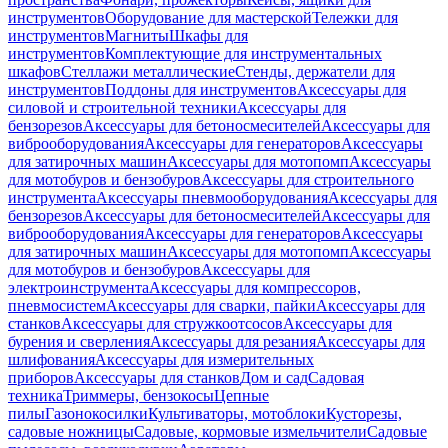
инструментов
Оборудование для мастерской
Тележки для
инструментов
Магниты
Шкафы для
инструментов
Комплектующие для инструментальных
шкафов
Стеллажи металлические
Стенды, держатели для
инструментов
Поддоны для инструментов
Аксессуары для
силовой и строительной техники
Аксессуары для
бензорезов
Аксессуары для бетоносмесителей
Аксессуары для
виброоборудования
Аксессуары для генераторов
Аксессуары
для затирочных машин
Аксессуары для мотопомп
Аксессуары
для мотобуров и бензобуров
Аксессуары для строительного
инструмента
Аксессуары пневмооборудования
Аксессуары для
бензорезов
Аксессуары для бетоносмесителей
Аксессуары для
виброоборудования
Аксессуары для генераторов
Аксессуары
для затирочных машин
Аксессуары для мотопомп
Аксессуары
для мотобуров и бензобуров
Аксессуары для
электроинструмента
Аксессуары для компрессоров,
пневмосистем
Аксессуары для сварки, пайки
Аксессуары для
станков
Аксессуары для стружкоотсосов
Аксессуары для
бурения и сверления
Аксессуары для резания
Аксессуары для
шлифования
Аксессуары для измерительных
приборов
Аксессуары для станков
Дом и сад
Садовая
техника
Триммеры, бензокосы
Цепные
пилы
Газонокосилки
Культиваторы, мотоблоки
Кусторезы,
садовые ножницы
Садовые, кормовые измельчители
Садовые