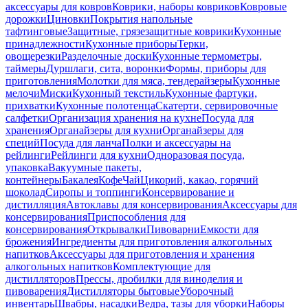
аксессуары для ковров
Коврики, наборы ковриков
Ковровые
дорожки
Циновки
Покрытия напольные
тафтинговые
Защитные, грязезащитные коврики
Кухонные
принадлежности
Кухонные приборы
Терки,
овощерезки
Разделочные доски
Кухонные термометры,
таймеры
Дуршлаги, сита, воронки
Формы, приборы для
приготовления
Молотки для мяса, тендерайзеры
Кухонные
мелочи
Миски
Кухонный текстиль
Кухонные фартуки,
прихватки
Кухонные полотенца
Скатерти, сервировочные
салфетки
Организация хранения на кухне
Посуда для
хранения
Органайзеры для кухни
Органайзеры для
специй
Посуда для ланча
Полки и аксессуары на
рейлинги
Рейлинги для кухни
Одноразовая посуда,
упаковка
Вакуумные пакеты,
контейнеры
Бакалея
Кофе
Чай
Цикорий, какао, горячий
шоколад
Сиропы и топпинги
Консервирование и
дистилляция
Автоклавы для консервирования
Аксессуары для
консервирования
Приспособления для
консервирования
Открывалки
Пивоварни
Емкости для
брожения
Ингредиенты для приготовления алкогольных
напитков
Аксессуары для приготовления и хранения
алкогольных напитков
Комплектующие для
дистилляторов
Прессы, дробилки для виноделия и
пивоварения
Дистилляторы бытовые
Уборочный
инвентарь
Швабры, насадки
Ведра, тазы для уборки
Наборы