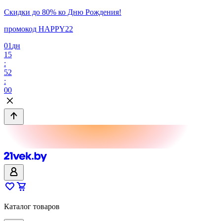
Скидки до 80% ко Дню Рождения!
промокод HAPPY22
01
дн
15
:
52
:
00
Каталог товаров