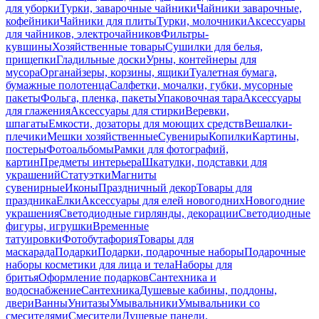
для уборки
Турки, заварочные чайники
Чайники заварочные,
кофейники
Чайники для плиты
Турки, молочники
Аксессуары
для чайников, электрочайников
Фильтры-
кувшины
Хозяйственные товары
Сушилки для белья,
прищепки
Гладильные доски
Урны, контейнеры для
мусора
Органайзеры, корзины, ящики
Туалетная бумага,
бумажные полотенца
Салфетки, мочалки, губки, мусорные
пакеты
Фольга, пленка, пакеты
Упаковочная тара
Аксессуары
для глажения
Аксессуары для стирки
Веревки,
шпагаты
Емкости, дозаторы для моющих средств
Вешалки-
плечики
Мешки хозяйственные
Сувениры
Копилки
Картины,
постеры
Фотоальбомы
Рамки для фотографий,
картин
Предметы интерьера
Шкатулки, подставки для
украшений
Статуэтки
Магниты
сувенирные
Иконы
Праздничный декор
Товары для
праздника
Елки
Аксессуары для елей новогодних
Новогодние
украшения
Светодиодные гирлянды, декорации
Светодиодные
фигуры, игрушки
Временные
татуировки
Фотобутафория
Товары для
маскарада
Подарки
Подарки, подарочные наборы
Подарочные
наборы косметики для лица и тела
Наборы для
бритья
Оформление подарков
Сантехника и
водоснабжение
Сантехника
Душевые кабины, поддоны,
двери
Ванны
Унитазы
Умывальники
Умывальники со
смесителями
Смесители
Душевые панели,