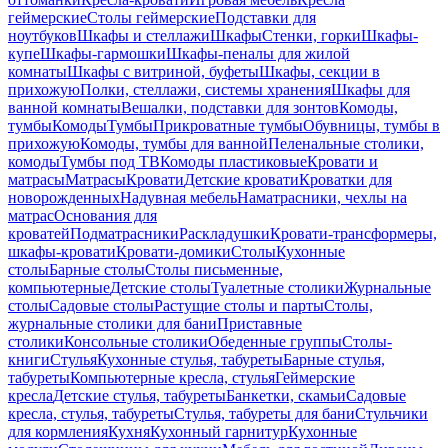
геймерские
Столы геймерские
Подставки для
ноутбуков
Шкафы и стеллажи
Шкафы
Стенки, горки
Шкафы-
купе
Шкафы-гармошки
Шкафы-пеналы для жилой
комнаты
Шкафы с витриной, буфеты
Шкафы, секции в
прихожую
Полки, стеллажи, системы хранения
Шкафы для
ванной комнаты
Вешалки, подставки для зонтов
Комоды,
тумбы
Комоды
Тумбы
Прикроватные тумбы
Обувницы, тумбы в
прихожую
Комоды, тумбы для ванной
Пеленальные столики,
комоды
Тумбы под ТВ
Комоды пластиковые
Кровати и
матрасы
Матрасы
Кровати
Детские кровати
Кроватки для
новорожденных
Надувная мебель
Наматрасники, чехлы на
матрас
Основания для
кроватей
Подматрасники
Раскладушки
Кровати-трансформеры,
шкафы-кровати
Кровати-домики
Столы
Кухонные
столы
Барные столы
Столы письменные,
компьютерные
Детские столы
Туалетные столики
Журнальные
столы
Садовые столы
Растущие столы и парты
Столы,
журнальные столики для бани
Приставные
столики
Консольные столики
Обеденные группы
Столы-
книги
Стулья
Кухонные стулья, табуреты
Барные стулья,
табуреты
Компьютерные кресла, стулья
Геймерские
кресла
Детские стулья, табуреты
Банкетки, скамьи
Садовые
кресла, стулья, табуреты
Стулья, табуреты для бани
Стульчики
для кормления
Кухня
Кухонный гарнитур
Кухонные