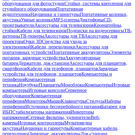
оборудования для фотостудии
Стойки, системы крепления для
студийного оборудования
Портативная
аудиотехника
Наушники и гарнитуры
Портативные колонки,
акустика
Умные колонки
MP3-плееры
Диктофоны
CD-
проигрыватели
Аксессуары для телевизоров
Кронштейны,
стойки
Кабели для телевизоров
Подписки на видеосервисы
ТВ-
антенны
ТВ-тюнеры
Аксессуары для ТВ
Аксессуары для
проектора
Очки 3D
Средства для ухода за
электроникой
Кабели, переходники
Аксессуары для
портативных устройств
Портативные аккумуляторы
Элементы
питания, зарядные устройства
Аккумуляторные
батареи
Держатели, док-станции
Аксессуары для планшетов,
смартфонов
Кабели для телефонов, планшетов
Зарядные
устройства для телефонов, планшетов
Компьютеры и
периферия
Компьютерная
техника
Ноутбуки
Планшеты
Моноблоки
Компьютеры
Игровые
компьютеры
Игровые консоли
Серверное
оборудование
Компьютерная
периферия
Мониторы
Мыши
Клавиатуры
Стилусы
Наборы
периферии
Источники бесперебойного питания
Батареи для
ИБП
Стабилизаторы напряжения
Инверторы
напряжения
Сетевые фильтры, удлинители
Веб-
камеры
Игровые контроллеры
Мультимедиа
акустика
Наушники и гарнитуры
Компьютерные кабели,
переходники
Зарядные, аккумуляторы
Док-станции,