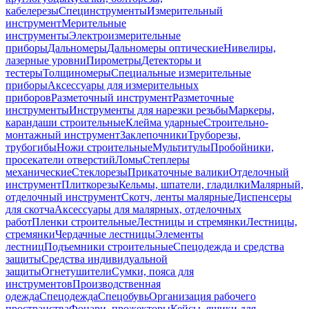
кабелерезы
Специнструменты
Измерительный
инструмент
Мерительные
инструменты
Электроизмерительные
приборы
Дальномеры
Дальномеры оптические
Нивелиры,
лазерные уровни
Пирометры
Детекторы и
тестеры
Толщиномеры
Специальные измерительные
приборы
Аксессуары для измерительных
приборов
Разметочный инструмент
Разметочные
инструменты
Инструменты для нарезки резьбы
Маркеры,
карандаши строительные
Клейма ударные
Строительно-
монтажный инструмент
Заклепочники
Труборезы,
трубогибы
Ножи строительные
Мультитулы
Пробойники,
просекатели отверстий
Ломы
Степлеры
механические
Стеклорезы
Прикаточные валики
Отделочный
инструмент
Плиткорезы
Кельмы, шпатели, гладилки
Малярный,
отделочный инструмент
Скотч, ленты малярные
Диспенсеры
для скотча
Аксессуары для малярных, отделочных
работ
Пленки строительные
Лестницы и стремянки
Лестницы,
стремянки
Чердачные лестницы
Элементы
лестниц
Подъемники строительные
Спецодежда и средства
защиты
Средства индивидуальной
защиты
Огнетушители
Сумки, пояса для
инструментов
Производственная
одежда
Спецодежда
Спецобувь
Организация рабочего
пространства
Фонари, прожекторы
Кейсы, ящики для