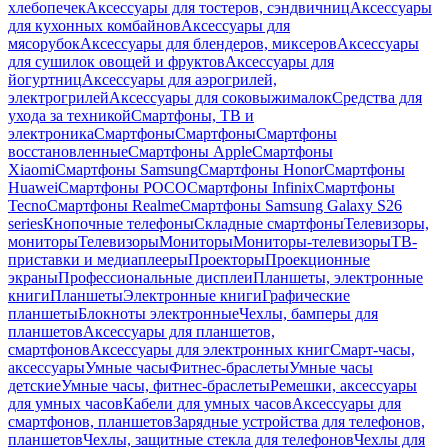
хлебопечек
Аксессуары для тостеров, сэндвичниц
Аксессуары
для кухонных комбайнов
Аксессуары для
мясорубок
Аксессуары для блендеров, миксеров
Аксессуары
для сушилок овощей и фруктов
Аксессуары для
йогуртниц
Аксессуары для аэрогрилей,
электрогрилей
Аксессуары для соковыжималок
Средства для
ухода за техникой
Смартфоны, ТВ и
электроника
Смартфоны
Смартфоны
Смартфоны
восстановленные
Смартфоны Apple
Смартфоны
Xiaomi
Смартфоны Samsung
Смартфоны Honor
Смартфоны
Huawei
Смартфоны POCO
Смартфоны Infinix
Смартфоны
Tecno
Смартфоны Realme
Смартфоны Samsung Galaxy S26
series
Кнопочные телефоны
Складные смартфоны
Телевизоры,
мониторы
Телевизоры
Мониторы
Мониторы-телевизоры
ТВ-
приставки и медиаплееры
Проекторы
Проекционные
экраны
Профессиональные дисплеи
Планшеты, электронные
книги
Планшеты
Электронные книги
Графические
планшеты
Блокноты электронные
Чехлы, бамперы для
планшетов
Аксессуары для планшетов,
смартфонов
Аксессуары для электронных книг
Смарт-часы,
аксессуары
Умные часы
Фитнес-браслеты
Умные часы
детские
Умные часы, фитнес-браслеты
Ремешки, аксессуары
для умных часов
Кабели для умных часов
Аксессуары для
смартфонов, планшетов
Зарядные устройства для телефонов,
планшетов
Чехлы, защитные стекла для телефонов
Чехлы для