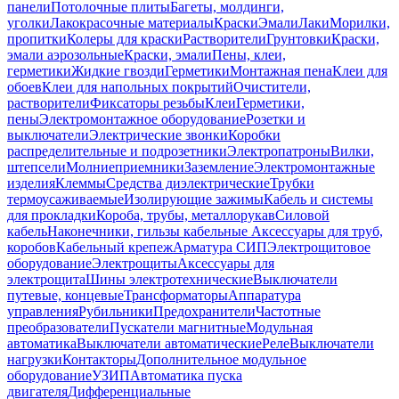
панели
Потолочные плиты
Багеты, молдинги,
уголки
Лакокрасочные материалы
Краски
Эмали
Лаки
Морилки,
пропитки
Колеры для краски
Растворители
Грунтовки
Краски,
эмали аэрозольные
Краски, эмали
Пены, клеи,
герметики
Жидкие гвозди
Герметики
Монтажная пена
Клеи для
обоев
Клеи для напольных покрытий
Очистители,
растворители
Фиксаторы резьбы
Клеи
Герметики,
пены
Электромонтажное оборудование
Розетки и
выключатели
Электрические звонки
Коробки
распределительные и подрозетники
Электропатроны
Вилки,
штепсели
Молниеприемники
Заземление
Электромонтажные
изделия
Клеммы
Средства диэлектрические
Трубки
термоусаживаемые
Изолирующие зажимы
Кабель и системы
для прокладки
Короба, трубы, металлорукав
Силовой
кабель
Наконечники, гильзы кабельные
Аксессуары для труб,
коробов
Кабельный крепеж
Арматура СИП
Электрощитовое
оборудование
Электрощиты
Аксессуары для
электрощита
Шины электротехнические
Выключатели
путевые, концевые
Трансформаторы
Аппаратура
управления
Рубильники
Предохранители
Частотные
преобразователи
Пускатели магнитные
Модульная
автоматика
Выключатели автоматические
Реле
Выключатели
нагрузки
Контакторы
Дополнительное модульное
оборудование
УЗИП
Автоматика пуска
двигателя
Дифференциальные