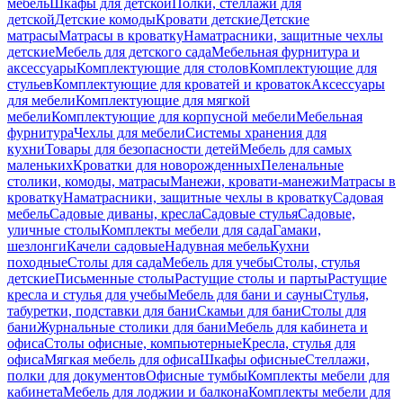
мебель
Шкафы для детской
Полки, стеллажи для
детской
Детские комоды
Кровати детские
Детские
матрасы
Матрасы в кроватку
Наматрасники, защитные чехлы
детские
Мебель для детского сада
Мебельная фурнитура и
аксессуары
Комплектующие для столов
Комплектующие для
стульев
Комплектующие для кроватей и кроваток
Аксессуары
для мебели
Комплектующие для мягкой
мебели
Комплектующие для корпусной мебели
Мебельная
фурнитура
Чехлы для мебели
Системы хранения для
кухни
Товары для безопасности детей
Мебель для самых
маленьких
Кроватки для новорожденных
Пеленальные
столики, комоды, матрасы
Манежи, кровати-манежи
Матрасы в
кроватку
Наматрасники, защитные чехлы в кроватку
Садовая
мебель
Садовые диваны, кресла
Садовые стулья
Садовые,
уличные столы
Комплекты мебели для сада
Гамаки,
шезлонги
Качели садовые
Надувная мебель
Кухни
походные
Столы для сада
Мебель для учебы
Столы, стулья
детские
Письменные столы
Растущие столы и парты
Растущие
кресла и стулья для учебы
Мебель для бани и сауны
Стулья,
табуретки, подставки для бани
Скамьи для бани
Столы для
бани
Журнальные столики для бани
Мебель для кабинета и
офиса
Столы офисные, компьютерные
Кресла, стулья для
офиса
Мягкая мебель для офиса
Шкафы офисные
Стеллажи,
полки для документов
Офисные тумбы
Комплекты мебели для
кабинета
Мебель для лоджии и балкона
Комплекты мебели для