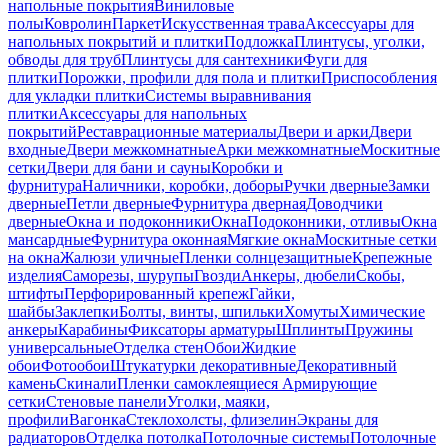
напольные покрытия
Виниловые
полы
Ковролин
Паркет
Искусственная трава
Аксессуары для
напольных покрытий и плитки
Подложка
Плинтусы, уголки,
обводы для труб
Плинтусы для сантехники
Фуги для
плитки
Порожки, профили для пола и плитки
Приспособления
для укладки плитки
Системы выравнивания
плитки
Аксессуары для напольных
покрытий
Реставрационные материалы
Двери и арки
Двери
входные
Двери межкомнатные
Арки межкомнатные
Москитные
сетки
Двери для бани и сауны
Коробки и
фурнитура
Наличники, коробки, доборы
Ручки дверные
Замки
дверные
Петли дверные
Фурнитура дверная
Доводчики
дверные
Окна и подоконники
Окна
Подоконники, отливы
Окна
мансардные
Фурнитура оконная
Мягкие окна
Москитные сетки
на окна
Жалюзи уличные
Пленки солнцезащитные
Крепежные
изделия
Саморезы, шурупы
Гвозди
Анкеры, дюбели
Скобы,
штифты
Перфорированный крепеж
Гайки,
шайбы
Заклепки
Болты, винты, шпильки
Хомуты
Химические
анкеры
Карабины
Фиксаторы арматуры
Шплинты
Пружины
универсальные
Отделка стен
Обои
Жидкие
обои
Фотообои
Штукатурки декоративные
Декоративный
камень
Скинали
Пленки самоклеящиеся
Армирующие
сетки
Стеновые панели
Уголки, маяки,
профили
Вагонка
Стеклохолсты, флизелин
Экраны для
радиаторов
Отделка потолка
Потолочные системы
Потолочные