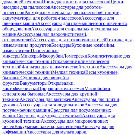
домашней техники
Принадлежности для пылесосов
Щетки,
насадки для пылесосов
Аксессуары для роботов-
пылесосов
Расходные материалы для пылесосов
Станции,
аккумуляторы для роботов-пылесосов
Аксессуары для
швейных машин
Аксессуары для промышленного швейного
оборудования
Аксессуары для стиральных и сушильных
машин
Аксессуары для пароочистителей,
отпаривателей
Аксессуары для стеклоочистителей
Техника для
измельчения продуктов
Блендеры
Кухонные комбайны,
измельчители
Планетарные
миксеры
Миксеры
Мясорубки
Ломтерезки
Комплектующие для
климатической техники
Управление климатической
техникой
Фильтры для климатической техники
Аксессуары для
климатической техники
Мелкая техника
Весы кухонные,
бытовые
Сушилки для овощей и
фруктов
Вакууматоры
Открывалки,
картофелечистки
Проращиватели семян
Маслобойки,
сепараторы бытовые
Аксессуары для крупной
техники
Аксессуары для вытяжек
Аксессуары для плит и
духовок
Аксессуары для холодильников
Аксессуары для
посудомоечных машин
Средства для посудомоечных
машин
Средства для ухода за техникой
Аксессуары для
кухонной техники
Аксессуары для микроволновых
печей
Вакуумные пакеты, контейнеры
Аксессуары для
кофемашин
Аксессуары для мультиварок,