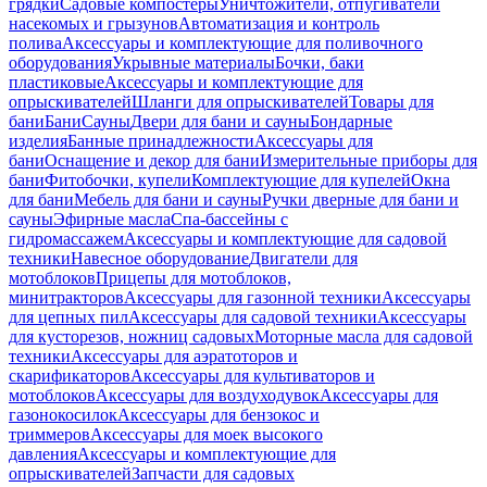
грядки
Садовые компостеры
Уничтожители, отпугиватели
насекомых и грызунов
Автоматизация и контроль
полива
Аксессуары и комплектующие для поливочного
оборудования
Укрывные материалы
Бочки, баки
пластиковые
Аксессуары и комплектующие для
опрыскивателей
Шланги для опрыскивателей
Товары для
бани
Бани
Сауны
Двери для бани и сауны
Бондарные
изделия
Банные принадлежности
Аксессуары для
бани
Оснащение и декор для бани
Измерительные приборы для
бани
Фитобочки, купели
Комплектующие для купелей
Окна
для бани
Мебель для бани и сауны
Ручки дверные для бани и
сауны
Эфирные масла
Спа-бассейны с
гидромассажем
Аксессуары и комплектующие для садовой
техники
Навесное оборудование
Двигатели для
мотоблоков
Прицепы для мотоблоков,
минитракторов
Аксессуары для газонной техники
Аксессуары
для цепных пил
Аксессуары для садовой техники
Аксессуары
для кусторезов, ножниц садовых
Моторные масла для садовой
техники
Аксессуары для аэратоторов и
скарификаторов
Аксессуары для культиваторов и
мотоблоков
Аксессуары для воздуходувок
Аксессуары для
газонокосилок
Аксессуары для бензокос и
триммеров
Аксессуары для моек высокого
давления
Аксессуары и комплектующие для
опрыскивателей
Запчасти для садовых