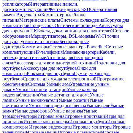
репликаторы
Интерактивные панели,
доски
Комплектующие
Жесткие диски, SSD
Оперативная
память
Видеокарты
Компьютерные блоки
питания
Материнские платы
Системы охлаждения
Корпуса для
компьютеров
Процессоры
Оптические приводы
Аксессуары
для корпусов ПК
Боксы, док-станции для накопителей
Сетевое
оборудование
Маршрутизаторы, DSL-модемы
Wi-Fi точки
доступа, усилители сигнала
Беспроводные
адаптеры
Коммутаторы
Сетевые адаптеры
Powerline
Сетевые
комплектующие
IP-телефония
Медиаконвертеры
Кабели,
переходники сетевые
Антенны для беспроводной
связи
Аксессуары для компьютерной техники
Подставки для
ноутбуков
Аксессуары для ноутбуков
Очки для
компьютера
Рюкзаки для ноутбуков
Сумки, чехлы для
ноутбуков
Средства для ухода за электроникой
Программное
обеспечение
Система Умный дом
Управление умным
домом
Умные колонки, станции
Умные камеры
видеонаблюдения
Умные датчики для дома
Умные
лампы
Умные выключатели
Умные розетки
Умные
светильники
Умные светодиодные ленты
Умные реле
Умные
замки
Умные домофоны
Умные карнизы
Умные
терморегуляторы
Игровая зона
Игровые приставки
Игры для
приставок
Игровые контроллеры
Игровые ноутбуки
Игровые
компьютеры
Игровые видеокарты
Игровые мониторы
Игровые
телевизоры
Игровые мыши
Игровые клавиатуры
Игровые