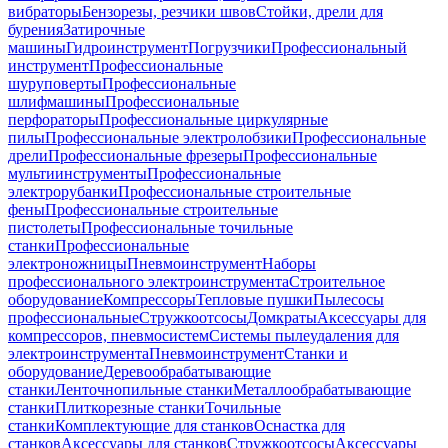
вибраторы
Бензорезы, резчики швов
Стойки, дрели для
бурения
Затирочные
машины
Гидроинструмент
Погрузчики
Профессиональный
инструмент
Профессиональные
шуруповерты
Профессиональные
шлифмашины
Профессиональные
перфораторы
Профессиональные циркулярные
пилы
Профессиональные электролобзики
Профессиональные
дрели
Профессиональные фрезеры
Профессиональные
мультиинструменты
Профессиональные
электрорубанки
Профессиональные строительные
фены
Профессиональные строительные
пистолеты
Профессиональные точильные
станки
Профессиональные
электроножницы
Пневмоинструмент
Наборы
профессионального электроинструмента
Строительное
оборудование
Компрессоры
Тепловые пушки
Пылесосы
профессиональные
Стружкоотсосы
Домкраты
Аксессуары для
компрессоров, пневмосистем
Системы пылеудаления для
электроинструмента
Пневмоинструмент
Станки и
оборудование
Деревообрабатывающие
станки
Ленточнопильные станки
Металлообрабатывающие
станки
Плиткорезные станки
Точильные
станки
Комплектующие для станков
Оснастка для
станков
Аксессуары для станков
Стружкоотсосы
Аксессуары