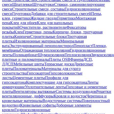
смеси
Шпатлевки
Штукатурки
Стяжки, самонивелирующие
смеси
Строительные смеси, составы
Гидроизоляционные
смеси
Грунтовки
Добавки для строительных смесей
Пены,
клеи, герметики
Жидкие гвозди
Герметики
Монтажная
пена
Клеи для обоев
Клеи для напольных
покрытий
Очистители, растворители
Фиксаторы
резьбы
Клеи
Герметики, пены
Кирпичи, блоки, тротуарная
плитка
Кирпичи
Строительные блоки
Тротуарная
плитка
Изоляционные материалы
Минеральная
вата
Экструдированный пенополистирол
Пенопласт
Пленки,
мембраны
Отражающая теплоизоляция
Гидроизоляционные
ленты
Поликарбонат
Шумоизоляция
Теплоизоляция
Звукоизоляц
плитные и пиломатериалы
Плиты OSB
Фанера
ДСП,
ЛДСП
Мебельные щиты
Террасные доски
Древесные
плиты
Пиломатериалы
Материалы для сухого
строительства
Гипсокартон
Гипсоволокнистые
листы
Цементные плиты
Профили для
гипсокартона
Комплектующие для гипсокартона
Ленты
армирующие
Уплотнительные ленты
Гипсовые и цементные
плиты
Вентиляторы вытяжные
Системы воздуховодов
Решетки
вентиляционные, диффузоры
Кровля и водосток
Черепица и
кровельные материалы
Водосточные системы
Поверхностный
водоотвод
Кровельные софиты
Доборные элементы
кровли
Гидроизоляционные