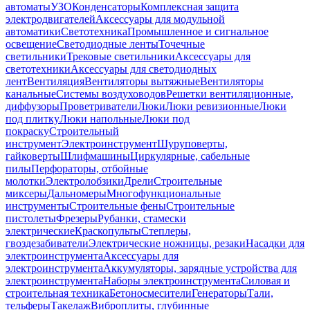
автоматы
УЗО
Конденсаторы
Комплексная защита
электродвигателей
Аксессуары для модульной
автоматики
Светотехника
Промышленное и сигнальное
освещение
Светодиодные ленты
Точечные
светильники
Трековые светильники
Аксессуары для
светотехники
Аксессуары для светодиодных
лент
Вентиляция
Вентиляторы вытяжные
Вентиляторы
канальные
Системы воздуховодов
Решетки вентиляционные,
диффузоры
Проветриватели
Люки
Люки ревизионные
Люки
под плитку
Люки напольные
Люки под
покраску
Строительный
инструмент
Электроинструмент
Шуруповерты,
гайковерты
Шлифмашины
Циркулярные, сабельные
пилы
Перфораторы, отбойные
молотки
Электролобзики
Дрели
Строительные
миксеры
Дальномеры
Многофункциональные
инструменты
Строительные фены
Строительные
пистолеты
Фрезеры
Рубанки, стамески
электрические
Краскопульты
Степлеры,
гвоздезабиватели
Электрические ножницы, резаки
Насадки для
электроинструмента
Аксессуары для
электроинструмента
Аккумуляторы, зарядные устройства для
электроинструмента
Наборы электроинструмента
Силовая и
строительная техника
Бетоносмесители
Генераторы
Тали,
тельферы
Такелаж
Виброплиты, глубинные