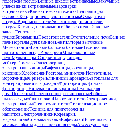
подогрева посуды
Винные шкафы встраиваемые
Вакуумные
упаковщики встраиваемые
Пароварки
встраиваемые
Климатическая техника
Вентиляторы
бытовые
Кондиционеры, сплит-системы
Охладители
воздуха
Водонагреватели
Увлажнители, очистители
воздуха
Камины, печи-камины
Обогреватели
Тепловые
завесы
Тепловые
пушки
Биокамины
Проветриватели
Отопительные печи
Банные
печи
Порталы для каминов
Вентиляторы вытяжные
Метеостанции
Газовые баллоны бытовые
Техника для
приготовления еды
Аэрогрили
Микроволновые
печи
Мультиварки
Сэндвичницы, хот-дог
мейкеры
Тостеры
Электрогрили,
электрошашлычницы
Вафельницы, орешницы,
кексницы
Хлебопечки
Ростеры, мини-печи
Йогуртницы,
мороженицы
Фризеры
Блинницы
Пароварки
Автоклавы для
консервирования
Сыроварни
Фритюрницы, фондю-
фритюрницы
Яйцеварки
Попкорницы
Техника для
дома
Пылесосы
Пылесосы профессиональные
Роботы-
пылесосы, мойщики окон
Пароочистители
Электровеники,
электрошвабры
Стеклоочистители
Стерилизационное
оборудование
Техника для приготовления
напитков
Электрочайники
Кофеварки,
кофемашины
Соковыжималки
Кофемолки
Вспениватели
молока
Сифоны для газирования воды
Аксессуары для