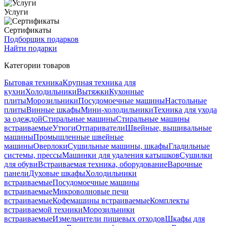
Услуги
Сертификаты
Подборщик подарков
Найти подарки
Категории товаров
Бытовая техника
Крупная техника для
кухни
Холодильники
Вытяжки
Кухонные
плиты
Морозильники
Посудомоечные машины
Настольные
плиты
Винные шкафы
Мини-холодильники
Техника для ухода
за одеждой
Стиральные машины
Стиральные машины
встраиваемые
Утюги
Отпариватели
Швейные, вышивальные
машины
Промышленные швейные
машины
Оверлоки
Сушильные машины, шкафы
Гладильные
системы, прессы
Машинки для удаления катышков
Сушилки
для обуви
Встраиваемая техника, оборудование
Варочные
панели
Духовые шкафы
Холодильники
встраиваемые
Посудомоечные машины
встраиваемые
Микроволновые печи
встраиваемые
Кофемашины встраиваемые
Комплекты
встраиваемой техники
Морозильники
встраиваемые
Измельчители пищевых отходов
Шкафы для