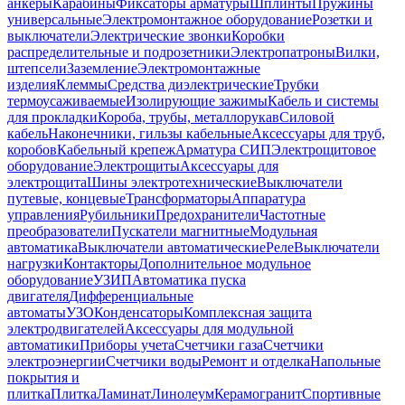
анкеры
Карабины
Фиксаторы арматуры
Шплинты
Пружины
универсальные
Электромонтажное оборудование
Розетки и
выключатели
Электрические звонки
Коробки
распределительные и подрозетники
Электропатроны
Вилки,
штепсели
Заземление
Электромонтажные
изделия
Клеммы
Средства диэлектрические
Трубки
термоусаживаемые
Изолирующие зажимы
Кабель и системы
для прокладки
Короба, трубы, металлорукав
Силовой
кабель
Наконечники, гильзы кабельные
Аксессуары для труб,
коробов
Кабельный крепеж
Арматура СИП
Электрощитовое
оборудование
Электрощиты
Аксессуары для
электрощита
Шины электротехнические
Выключатели
путевые, концевые
Трансформаторы
Аппаратура
управления
Рубильники
Предохранители
Частотные
преобразователи
Пускатели магнитные
Модульная
автоматика
Выключатели автоматические
Реле
Выключатели
нагрузки
Контакторы
Дополнительное модульное
оборудование
УЗИП
Автоматика пуска
двигателя
Дифференциальные
автоматы
УЗО
Конденсаторы
Комплексная защита
электродвигателей
Аксессуары для модульной
автоматики
Приборы учета
Счетчики газа
Счетчики
электроэнергии
Счетчики воды
Ремонт и отделка
Напольные
покрытия и
плитка
Плитка
Ламинат
Линолеум
Керамогранит
Спортивные