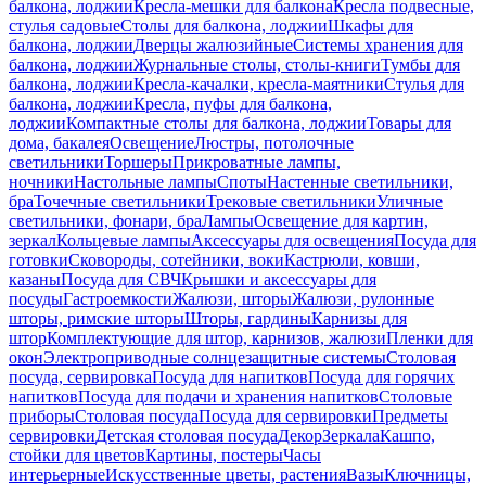
балкона, лоджии
Кресла-мешки для балкона
Кресла подвесные,
стулья садовые
Столы для балкона, лоджии
Шкафы для
балкона, лоджии
Дверцы жалюзийные
Системы хранения для
балкона, лоджии
Журнальные столы, столы-книги
Тумбы для
балкона, лоджии
Кресла-качалки, кресла-маятники
Стулья для
балкона, лоджии
Кресла, пуфы для балкона,
лоджии
Компактные столы для балкона, лоджии
Товары для
дома, бакалея
Освещение
Люстры, потолочные
светильники
Торшеры
Прикроватные лампы,
ночники
Настольные лампы
Споты
Настенные светильники,
бра
Точечные светильники
Трековые светильники
Уличные
светильники, фонари, бра
Лампы
Освещение для картин,
зеркал
Кольцевые лампы
Аксессуары для освещения
Посуда для
готовки
Сковороды, сотейники, воки
Кастрюли, ковши,
казаны
Посуда для СВЧ
Крышки и аксессуары для
посуды
Гастроемкости
Жалюзи, шторы
Жалюзи, рулонные
шторы, римские шторы
Шторы, гардины
Карнизы для
штор
Комплектующие для штор, карнизов, жалюзи
Пленки для
окон
Электроприводные солнцезащитные системы
Столовая
посуда, сервировка
Посуда для напитков
Посуда для горячих
напитков
Посуда для подачи и хранения напитков
Столовые
приборы
Столовая посуда
Посуда для сервировки
Предметы
сервировки
Детская столовая посуда
Декор
Зеркала
Кашпо,
стойки для цветов
Картины, постеры
Часы
интерьерные
Искусственные цветы, растения
Вазы
Ключницы,