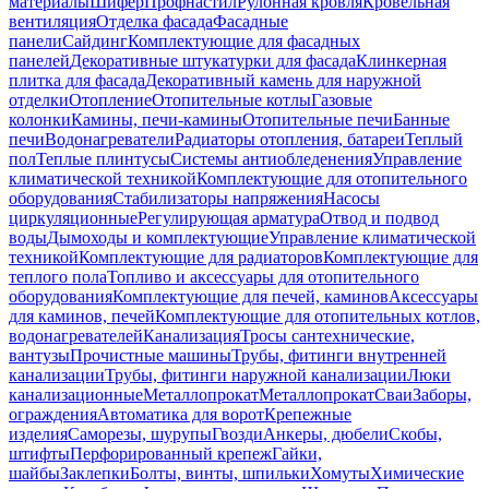
материалы
Шифер
Профнастил
Рулонная кровля
Кровельная
вентиляция
Отделка фасада
Фасадные
панели
Сайдинг
Комплектующие для фасадных
панелей
Декоративные штукатурки для фасада
Клинкерная
плитка для фасада
Декоративный камень для наружной
отделки
Отопление
Отопительные котлы
Газовые
колонки
Камины, печи-камины
Отопительные печи
Банные
печи
Водонагреватели
Радиаторы отопления, батареи
Теплый
пол
Теплые плинтусы
Системы антиобледенения
Управление
климатической техникой
Комплектующие для отопительного
оборудования
Стабилизаторы напряжения
Насосы
циркуляционные
Регулирующая арматура
Отвод и подвод
воды
Дымоходы и комплектующие
Управление климатической
техникой
Комплектующие для радиаторов
Комплектующие для
теплого пола
Топливо и аксессуары для отопительного
оборудования
Комплектующие для печей, каминов
Аксессуары
для каминов, печей
Комплектующие для отопительных котлов,
водонагревателей
Канализация
Тросы сантехнические,
вантузы
Прочистные машины
Трубы, фитинги внутренней
канализации
Трубы, фитинги наружной канализации
Люки
канализационные
Металлопрокат
Металлопрокат
Сваи
Заборы,
ограждения
Автоматика для ворот
Крепежные
изделия
Саморезы, шурупы
Гвозди
Анкеры, дюбели
Скобы,
штифты
Перфорированный крепеж
Гайки,
шайбы
Заклепки
Болты, винты, шпильки
Хомуты
Химические