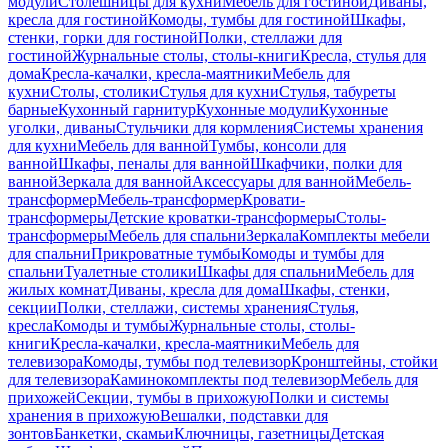
модули
Столешницы для кухни
Мебель для гостиной
Диваны,
кресла для гостиной
Комоды, тумбы для гостиной
Шкафы,
стенки, горки для гостиной
Полки, стеллажи для
гостиной
Журнальные столы, столы-книги
Кресла, стулья для
дома
Кресла-качалки, кресла-маятники
Мебель для
кухни
Столы, столики
Стулья для кухни
Стулья, табуреты
барные
Кухонный гарнитур
Кухонные модули
Кухонные
уголки, диваны
Стульчики для кормления
Системы хранения
для кухни
Мебель для ванной
Тумбы, консоли для
ванной
Шкафы, пеналы для ванной
Шкафчики, полки для
ванной
Зеркала для ванной
Аксессуары для ванной
Мебель-
трансформер
Мебель-трансформер
Кровати-
трансформеры
Детские кроватки-трансформеры
Столы-
трансформеры
Мебель для спальни
Зеркала
Комплекты мебели
для спальни
Прикроватные тумбы
Комоды и тумбы для
спальни
Туалетные столики
Шкафы для спальни
Мебель для
жилых комнат
Диваны, кресла для дома
Шкафы, стенки,
секции
Полки, стеллажи, системы хранения
Стулья,
кресла
Комоды и тумбы
Журнальные столы, столы-
книги
Кресла-качалки, кресла-маятники
Мебель для
телевизора
Комоды, тумбы под телевизор
Кронштейны, стойки
для телевизора
Каминокомплекты под телевизор
Мебель для
прихожей
Секции, тумбы в прихожую
Полки и системы
хранения в прихожую
Вешалки, подставки для
зонтов
Банкетки, скамьи
Ключницы, газетницы
Детская