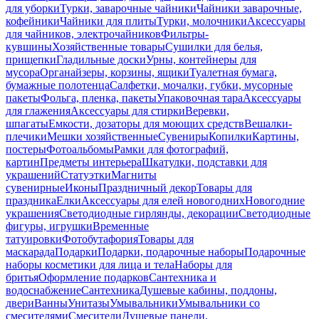
для уборки
Турки, заварочные чайники
Чайники заварочные,
кофейники
Чайники для плиты
Турки, молочники
Аксессуары
для чайников, электрочайников
Фильтры-
кувшины
Хозяйственные товары
Сушилки для белья,
прищепки
Гладильные доски
Урны, контейнеры для
мусора
Органайзеры, корзины, ящики
Туалетная бумага,
бумажные полотенца
Салфетки, мочалки, губки, мусорные
пакеты
Фольга, пленка, пакеты
Упаковочная тара
Аксессуары
для глажения
Аксессуары для стирки
Веревки,
шпагаты
Емкости, дозаторы для моющих средств
Вешалки-
плечики
Мешки хозяйственные
Сувениры
Копилки
Картины,
постеры
Фотоальбомы
Рамки для фотографий,
картин
Предметы интерьера
Шкатулки, подставки для
украшений
Статуэтки
Магниты
сувенирные
Иконы
Праздничный декор
Товары для
праздника
Елки
Аксессуары для елей новогодних
Новогодние
украшения
Светодиодные гирлянды, декорации
Светодиодные
фигуры, игрушки
Временные
татуировки
Фотобутафория
Товары для
маскарада
Подарки
Подарки, подарочные наборы
Подарочные
наборы косметики для лица и тела
Наборы для
бритья
Оформление подарков
Сантехника и
водоснабжение
Сантехника
Душевые кабины, поддоны,
двери
Ванны
Унитазы
Умывальники
Умывальники со
смесителями
Смесители
Душевые панели,