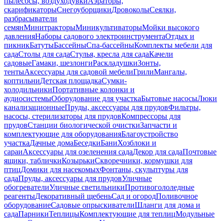
пылесосы, воздуходувки
Аэраторы,
скарификаторы
Снегоуборщики
Дровоколы
Сеялки,
разбрасыватели
семян
Минитракторы
Миникультиваторы
Мойки высокого
давления
Наборы садового электроинструмента
Отдых и
пикник
Батуты
Бассейны
Спа-бассейны
Комплекты мебели для
сада
Столы для сада
Стулья, кресла для сада
Качели
садовые
Гамаки, шезлонги
Раскладушки
Зонты,
тенты
Аксессуары для садовой мебели
Грили
Мангалы,
коптильни
Детская площадка
Сумки-
холодильники
Портативные колонки и
аудиосистемы
Оборудование для участка
Бытовые насосы
Люки
канализационные
Пруды, аксессуары для прудов
Фильтры,
насосы, стерилизаторы для прудов
Компрессоры для
прудов
Станции биологической очистки
Запчасти и
комплектующие для оборудования
Благоустройство
участка
Дачные дома
Беседки
Бани
Хозблоки и
сараи
Аксессуары для озеленения сада
Декор для сада
Почтовые
ящики, таблички
Козырьки
Скворечники, кормушки для
птиц
Домики для насекомых
Фонтаны, скульптуры для
сада
Пруды, аксессуары для прудов
Уличные
обогреватели
Уличные светильники
Противогололедные
реагенты
Декоративный щебень
Сад и огород
Поливочное
оборудование
Садовые опрыскиватели
Шланги для дома и
сада
Парники
Теплицы
Комплектующие для теплиц
Модульные