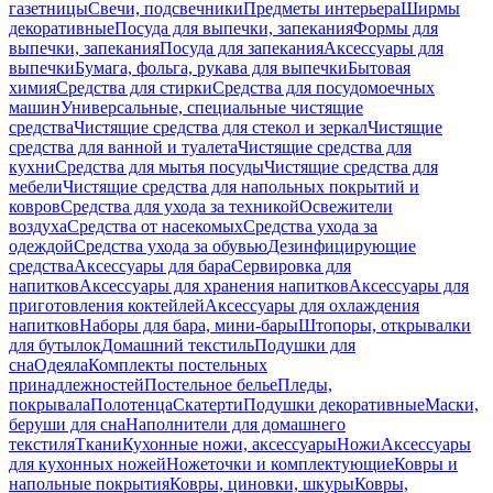
газетницы
Свечи, подсвечники
Предметы интерьера
Ширмы
декоративные
Посуда для выпечки, запекания
Формы для
выпечки, запекания
Посуда для запекания
Аксессуары для
выпечки
Бумага, фольга, рукава для выпечки
Бытовая
химия
Средства для стирки
Средства для посудомоечных
машин
Универсальные, специальные чистящие
средства
Чистящие средства для стекол и зеркал
Чистящие
средства для ванной и туалета
Чистящие средства для
кухни
Средства для мытья посуды
Чистящие средства для
мебели
Чистящие средства для напольных покрытий и
ковров
Средства для ухода за техникой
Освежители
воздуха
Средства от насекомых
Средства ухода за
одеждой
Средства ухода за обувью
Дезинфицирующие
средства
Аксессуары для бара
Сервировка для
напитков
Аксессуары для хранения напитков
Аксессуары для
приготовления коктейлей
Аксессуары для охлаждения
напитков
Наборы для бара, мини-бары
Штопоры, открывалки
для бутылок
Домашний текстиль
Подушки для
сна
Одеяла
Комплекты постельных
принадлежностей
Постельное белье
Пледы,
покрывала
Полотенца
Скатерти
Подушки декоративные
Маски,
беруши для сна
Наполнители для домашнего
текстиля
Ткани
Кухонные ножи, аксессуары
Ножи
Аксессуары
для кухонных ножей
Ножеточки и комплектующие
Ковры и
напольные покрытия
Ковры, циновки, шкуры
Ковры,