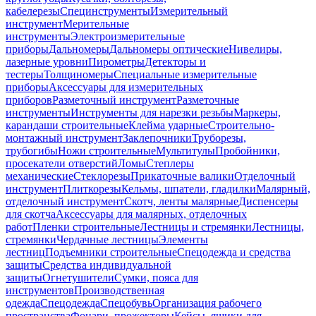
кабелерезы
Специнструменты
Измерительный
инструмент
Мерительные
инструменты
Электроизмерительные
приборы
Дальномеры
Дальномеры оптические
Нивелиры,
лазерные уровни
Пирометры
Детекторы и
тестеры
Толщиномеры
Специальные измерительные
приборы
Аксессуары для измерительных
приборов
Разметочный инструмент
Разметочные
инструменты
Инструменты для нарезки резьбы
Маркеры,
карандаши строительные
Клейма ударные
Строительно-
монтажный инструмент
Заклепочники
Труборезы,
трубогибы
Ножи строительные
Мультитулы
Пробойники,
просекатели отверстий
Ломы
Степлеры
механические
Стеклорезы
Прикаточные валики
Отделочный
инструмент
Плиткорезы
Кельмы, шпатели, гладилки
Малярный,
отделочный инструмент
Скотч, ленты малярные
Диспенсеры
для скотча
Аксессуары для малярных, отделочных
работ
Пленки строительные
Лестницы и стремянки
Лестницы,
стремянки
Чердачные лестницы
Элементы
лестниц
Подъемники строительные
Спецодежда и средства
защиты
Средства индивидуальной
защиты
Огнетушители
Сумки, пояса для
инструментов
Производственная
одежда
Спецодежда
Спецобувь
Организация рабочего
пространства
Фонари, прожекторы
Кейсы, ящики для