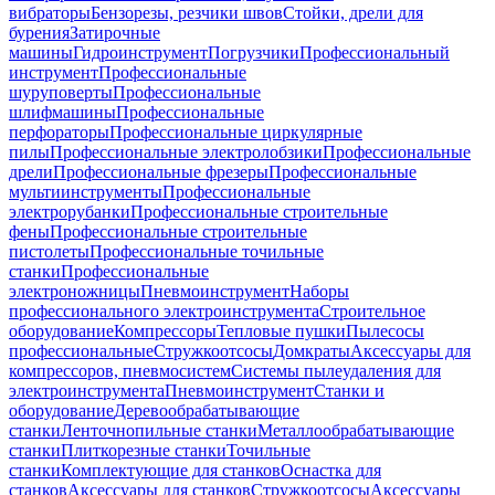
вибраторы
Бензорезы, резчики швов
Стойки, дрели для
бурения
Затирочные
машины
Гидроинструмент
Погрузчики
Профессиональный
инструмент
Профессиональные
шуруповерты
Профессиональные
шлифмашины
Профессиональные
перфораторы
Профессиональные циркулярные
пилы
Профессиональные электролобзики
Профессиональные
дрели
Профессиональные фрезеры
Профессиональные
мультиинструменты
Профессиональные
электрорубанки
Профессиональные строительные
фены
Профессиональные строительные
пистолеты
Профессиональные точильные
станки
Профессиональные
электроножницы
Пневмоинструмент
Наборы
профессионального электроинструмента
Строительное
оборудование
Компрессоры
Тепловые пушки
Пылесосы
профессиональные
Стружкоотсосы
Домкраты
Аксессуары для
компрессоров, пневмосистем
Системы пылеудаления для
электроинструмента
Пневмоинструмент
Станки и
оборудование
Деревообрабатывающие
станки
Ленточнопильные станки
Металлообрабатывающие
станки
Плиткорезные станки
Точильные
станки
Комплектующие для станков
Оснастка для
станков
Аксессуары для станков
Стружкоотсосы
Аксессуары