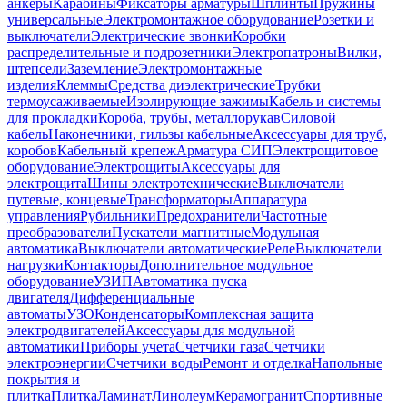
анкеры
Карабины
Фиксаторы арматуры
Шплинты
Пружины
универсальные
Электромонтажное оборудование
Розетки и
выключатели
Электрические звонки
Коробки
распределительные и подрозетники
Электропатроны
Вилки,
штепсели
Заземление
Электромонтажные
изделия
Клеммы
Средства диэлектрические
Трубки
термоусаживаемые
Изолирующие зажимы
Кабель и системы
для прокладки
Короба, трубы, металлорукав
Силовой
кабель
Наконечники, гильзы кабельные
Аксессуары для труб,
коробов
Кабельный крепеж
Арматура СИП
Электрощитовое
оборудование
Электрощиты
Аксессуары для
электрощита
Шины электротехнические
Выключатели
путевые, концевые
Трансформаторы
Аппаратура
управления
Рубильники
Предохранители
Частотные
преобразователи
Пускатели магнитные
Модульная
автоматика
Выключатели автоматические
Реле
Выключатели
нагрузки
Контакторы
Дополнительное модульное
оборудование
УЗИП
Автоматика пуска
двигателя
Дифференциальные
автоматы
УЗО
Конденсаторы
Комплексная защита
электродвигателей
Аксессуары для модульной
автоматики
Приборы учета
Счетчики газа
Счетчики
электроэнергии
Счетчики воды
Ремонт и отделка
Напольные
покрытия и
плитка
Плитка
Ламинат
Линолеум
Керамогранит
Спортивные