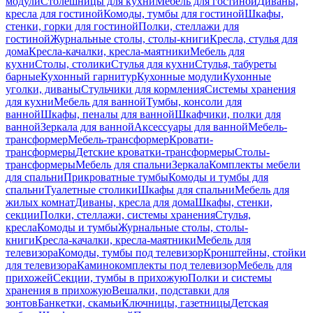
модули
Столешницы для кухни
Мебель для гостиной
Диваны,
кресла для гостиной
Комоды, тумбы для гостиной
Шкафы,
стенки, горки для гостиной
Полки, стеллажи для
гостиной
Журнальные столы, столы-книги
Кресла, стулья для
дома
Кресла-качалки, кресла-маятники
Мебель для
кухни
Столы, столики
Стулья для кухни
Стулья, табуреты
барные
Кухонный гарнитур
Кухонные модули
Кухонные
уголки, диваны
Стульчики для кормления
Системы хранения
для кухни
Мебель для ванной
Тумбы, консоли для
ванной
Шкафы, пеналы для ванной
Шкафчики, полки для
ванной
Зеркала для ванной
Аксессуары для ванной
Мебель-
трансформер
Мебель-трансформер
Кровати-
трансформеры
Детские кроватки-трансформеры
Столы-
трансформеры
Мебель для спальни
Зеркала
Комплекты мебели
для спальни
Прикроватные тумбы
Комоды и тумбы для
спальни
Туалетные столики
Шкафы для спальни
Мебель для
жилых комнат
Диваны, кресла для дома
Шкафы, стенки,
секции
Полки, стеллажи, системы хранения
Стулья,
кресла
Комоды и тумбы
Журнальные столы, столы-
книги
Кресла-качалки, кресла-маятники
Мебель для
телевизора
Комоды, тумбы под телевизор
Кронштейны, стойки
для телевизора
Каминокомплекты под телевизор
Мебель для
прихожей
Секции, тумбы в прихожую
Полки и системы
хранения в прихожую
Вешалки, подставки для
зонтов
Банкетки, скамьи
Ключницы, газетницы
Детская