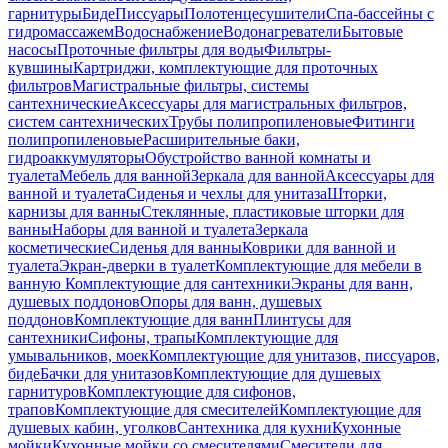
гарнитуры
Биде
Писсуары
Полотенцесушители
Спа-бассейны с
гидромассажем
Водоснабжение
Водонагреватели
Бытовые
насосы
Проточные фильтры для воды
Фильтры-
кувшины
Картриджи, комплектующие для проточных
фильтров
Магистральные фильтры, системы
сантехнические
Аксессуары для магистральных фильтров,
систем сантехнических
Трубы полипропиленовые
Фитинги
полипропиленовые
Расширительные баки,
гидроаккумуляторы
Обустройство ванной комнаты и
туалета
Мебель для ванной
Зеркала для ванной
Аксессуары для
ванной и туалета
Сиденья и чехлы для унитаза
Шторки,
карнизы для ванны
Стеклянные, пластиковые шторки для
ванны
Наборы для ванной и туалета
Зеркала
косметические
Сиденья для ванны
Коврики для ванной и
туалета
Экран-дверки в туалет
Комплектующие для мебели в
ванную
Комплектующие для сантехники
Экраны для ванн,
душевых поддонов
Опоры для ванн, душевых
поддонов
Комплектующие для ванн
Плинтусы для
сантехники
Сифоны, трапы
Комплектующие для
умывальников, моек
Комплектующие для унитазов, писсуаров,
биде
Бачки для унитазов
Комплектующие для душевых
гарнитуров
Комплектующие для сифонов,
трапов
Комплектующие для смесителей
Комплектующие для
душевых кабин, уголков
Сантехника для кухни
Кухонные
мойки
Кухонные мойки со смесителями
Смесители для