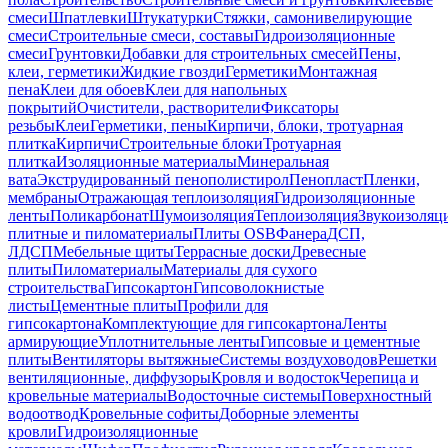
смеси
Шпатлевки
Штукатурки
Стяжки, самонивелирующие
смеси
Строительные смеси, составы
Гидроизоляционные
смеси
Грунтовки
Добавки для строительных смесей
Пены,
клеи, герметики
Жидкие гвозди
Герметики
Монтажная
пена
Клеи для обоев
Клеи для напольных
покрытий
Очистители, растворители
Фиксаторы
резьбы
Клеи
Герметики, пены
Кирпичи, блоки, тротуарная
плитка
Кирпичи
Строительные блоки
Тротуарная
плитка
Изоляционные материалы
Минеральная
вата
Экструдированный пенополистирол
Пенопласт
Пленки,
мембраны
Отражающая теплоизоляция
Гидроизоляционные
ленты
Поликарбонат
Шумоизоляция
Теплоизоляция
Звукоизоляц
плитные и пиломатериалы
Плиты OSB
Фанера
ДСП,
ЛДСП
Мебельные щиты
Террасные доски
Древесные
плиты
Пиломатериалы
Материалы для сухого
строительства
Гипсокартон
Гипсоволокнистые
листы
Цементные плиты
Профили для
гипсокартона
Комплектующие для гипсокартона
Ленты
армирующие
Уплотнительные ленты
Гипсовые и цементные
плиты
Вентиляторы вытяжные
Системы воздуховодов
Решетки
вентиляционные, диффузоры
Кровля и водосток
Черепица и
кровельные материалы
Водосточные системы
Поверхностный
водоотвод
Кровельные софиты
Доборные элементы
кровли
Гидроизоляционные