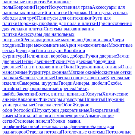
напольные покрытия
Виниловые
полы
Ковролин
Паркет
Искусственная трава
Аксессуары для
напольных покрытий и плитки
Подложка
Плинтусы, уголки,
обводы для труб
Плинтусы для сантехники
Фуги для
плитки
Порожки, профили для пола и плитки
Приспособления
для укладки плитки
Системы выравнивания
плитки
Аксессуары для напольных
покрытий
Реставрационные материалы
Двери и арки
Двери
входные
Двери межкомнатные
Арки межкомнатные
Москитные
сетки
Двери для бани и сауны
Коробки и
фурнитура
Наличники, коробки, доборы
Ручки дверные
Замки
дверные
Петли дверные
Фурнитура дверная
Доводчики
дверные
Окна и подоконники
Окна
Подоконники, отливы
Окна
мансардные
Фурнитура оконная
Мягкие окна
Москитные сетки
на окна
Жалюзи уличные
Пленки солнцезащитные
Крепежные
изделия
Саморезы, шурупы
Гвозди
Анкеры, дюбели
Скобы,
штифты
Перфорированный крепеж
Гайки,
шайбы
Заклепки
Болты, винты, шпильки
Хомуты
Химические
анкеры
Карабины
Фиксаторы арматуры
Шплинты
Пружины
универсальные
Отделка стен
Обои
Жидкие
обои
Фотообои
Штукатурки декоративные
Декоративный
камень
Скинали
Пленки самоклеящиеся
Армирующие
сетки
Стеновые панели
Уголки, маяки,
профили
Вагонка
Стеклохолсты, флизелин
Экраны для
радиаторов
Отделка потолка
Потолочные системы
Потолочные