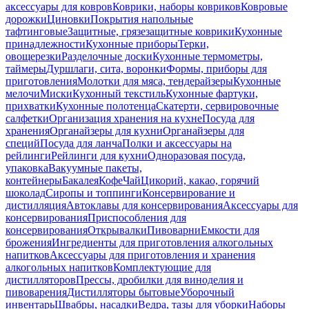
аксессуары для ковров
Коврики, наборы ковриков
Ковровые
дорожки
Циновки
Покрытия напольные
тафтинговые
Защитные, грязезащитные коврики
Кухонные
принадлежности
Кухонные приборы
Терки,
овощерезки
Разделочные доски
Кухонные термометры,
таймеры
Дуршлаги, сита, воронки
Формы, приборы для
приготовления
Молотки для мяса, тендерайзеры
Кухонные
мелочи
Миски
Кухонный текстиль
Кухонные фартуки,
прихватки
Кухонные полотенца
Скатерти, сервировочные
салфетки
Организация хранения на кухне
Посуда для
хранения
Органайзеры для кухни
Органайзеры для
специй
Посуда для ланча
Полки и аксессуары на
рейлинги
Рейлинги для кухни
Одноразовая посуда,
упаковка
Вакуумные пакеты,
контейнеры
Бакалея
Кофе
Чай
Цикорий, какао, горячий
шоколад
Сиропы и топпинги
Консервирование и
дистилляция
Автоклавы для консервирования
Аксессуары для
консервирования
Приспособления для
консервирования
Открывалки
Пивоварни
Емкости для
брожения
Ингредиенты для приготовления алкогольных
напитков
Аксессуары для приготовления и хранения
алкогольных напитков
Комплектующие для
дистилляторов
Прессы, дробилки для виноделия и
пивоварения
Дистилляторы бытовые
Уборочный
инвентарь
Швабры, насадки
Ведра, тазы для уборки
Наборы