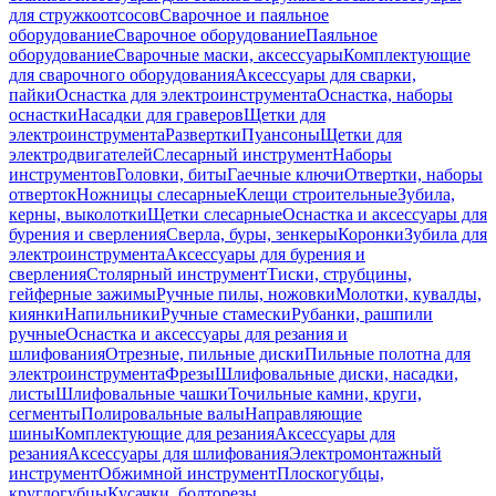
для стружкоотсосов
Сварочное и паяльное
оборудование
Сварочное оборудование
Паяльное
оборудование
Сварочные маски, аксессуары
Комплектующие
для сварочного оборудования
Аксессуары для сварки,
пайки
Оснастка для электроинструмента
Оснастка, наборы
оснастки
Насадки для граверов
Щетки для
электроинструмента
Развертки
Пуансоны
Щетки для
электродвигателей
Слесарный инструмент
Наборы
инструментов
Головки, биты
Гаечные ключи
Отвертки, наборы
отверток
Ножницы слесарные
Клещи строительные
Зубила,
керны, выколотки
Щетки слесарные
Оснастка и аксессуары для
бурения и сверления
Сверла, буры, зенкеры
Коронки
Зубила для
электроинструмента
Аксессуары для бурения и
сверления
Столярный инструмент
Тиски, струбцины,
гейферные зажимы
Ручные пилы, ножовки
Молотки, кувалды,
киянки
Напильники
Ручные стамески
Рубанки, рашпили
ручные
Оснастка и аксессуары для резания и
шлифования
Отрезные, пильные диски
Пильные полотна для
электроинструмента
Фрезы
Шлифовальные диски, насадки,
листы
Шлифовальные чашки
Точильные камни, круги,
сегменты
Полировальные валы
Направляющие
шины
Комплектующие для резания
Аксессуары для
резания
Аксессуары для шлифования
Электромонтажный
инструмент
Обжимной инструмент
Плоскогубцы,
круглогубцы
Кусачки, болторезы,