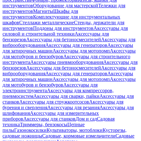
инструментов
Оборудование для мастерской
Тележки для
инструментов
Магниты
Шкафы для
инструментов
Комплектующие для инструментальных
шкафов
Стеллажи металлические
Стенды, держатели для
инструментов
Поддоны для инструментов
Аксессуары для
силовой и строительной техники
Аксессуары для
бензорезов
Аксессуары для бетоносмесителей
Аксессуары для
виброоборудования
Аксессуары для генераторов
Аксессуары
для затирочных машин
Аксессуары для мотопомп
Аксессуары
для мотобуров и бензобуров
Аксессуары для строительного
инструмента
Аксессуары пневмооборудования
Аксессуары для
бензорезов
Аксессуары для бетоносмесителей
Аксессуары для
виброоборудования
Аксессуары для генераторов
Аксессуары
для затирочных машин
Аксессуары для мотопомп
Аксессуары
для мотобуров и бензобуров
Аксессуары для
электроинструмента
Аксессуары для компрессоров,
пневмосистем
Аксессуары для сварки, пайки
Аксессуары для
станков
Аксессуары для стружкоотсосов
Аксессуары для
бурения и сверления
Аксессуары для резания
Аксессуары для
шлифования
Аксессуары для измерительных
приборов
Аксессуары для станков
Дом и сад
Садовая
техника
Триммеры, бензокосы
Цепные
пилы
Газонокосилки
Культиваторы, мотоблоки
Кусторезы,
садовые ножницы
Садовые, кормовые измельчители
Садовые