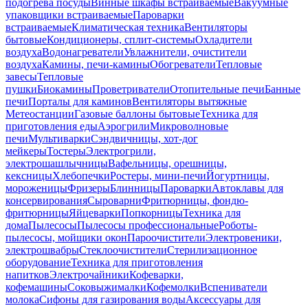
подогрева посуды
Винные шкафы встраиваемые
Вакуумные
упаковщики встраиваемые
Пароварки
встраиваемые
Климатическая техника
Вентиляторы
бытовые
Кондиционеры, сплит-системы
Охладители
воздуха
Водонагреватели
Увлажнители, очистители
воздуха
Камины, печи-камины
Обогреватели
Тепловые
завесы
Тепловые
пушки
Биокамины
Проветриватели
Отопительные печи
Банные
печи
Порталы для каминов
Вентиляторы вытяжные
Метеостанции
Газовые баллоны бытовые
Техника для
приготовления еды
Аэрогрили
Микроволновые
печи
Мультиварки
Сэндвичницы, хот-дог
мейкеры
Тостеры
Электрогрили,
электрошашлычницы
Вафельницы, орешницы,
кексницы
Хлебопечки
Ростеры, мини-печи
Йогуртницы,
мороженицы
Фризеры
Блинницы
Пароварки
Автоклавы для
консервирования
Сыроварни
Фритюрницы, фондю-
фритюрницы
Яйцеварки
Попкорницы
Техника для
дома
Пылесосы
Пылесосы профессиональные
Роботы-
пылесосы, мойщики окон
Пароочистители
Электровеники,
электрошвабры
Стеклоочистители
Стерилизационное
оборудование
Техника для приготовления
напитков
Электрочайники
Кофеварки,
кофемашины
Соковыжималки
Кофемолки
Вспениватели
молока
Сифоны для газирования воды
Аксессуары для