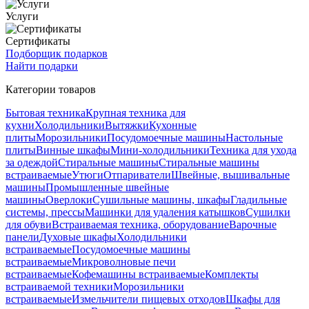
Услуги
Сертификаты
Подборщик подарков
Найти подарки
Категории товаров
Бытовая техника
Крупная техника для
кухни
Холодильники
Вытяжки
Кухонные
плиты
Морозильники
Посудомоечные машины
Настольные
плиты
Винные шкафы
Мини-холодильники
Техника для ухода
за одеждой
Стиральные машины
Стиральные машины
встраиваемые
Утюги
Отпариватели
Швейные, вышивальные
машины
Промышленные швейные
машины
Оверлоки
Сушильные машины, шкафы
Гладильные
системы, прессы
Машинки для удаления катышков
Сушилки
для обуви
Встраиваемая техника, оборудование
Варочные
панели
Духовые шкафы
Холодильники
встраиваемые
Посудомоечные машины
встраиваемые
Микроволновые печи
встраиваемые
Кофемашины встраиваемые
Комплекты
встраиваемой техники
Морозильники
встраиваемые
Измельчители пищевых отходов
Шкафы для