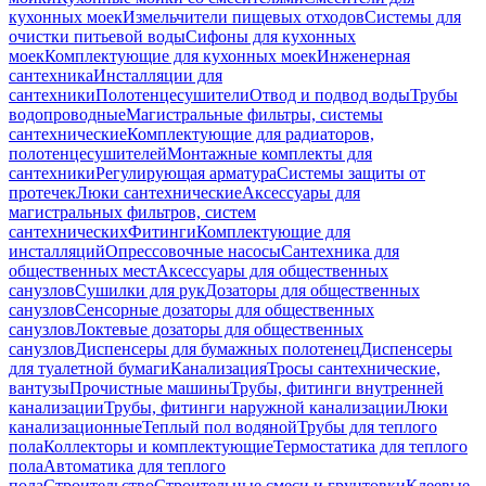
кухонных моек
Измельчители пищевых отходов
Системы для
очистки питьевой воды
Сифоны для кухонных
моек
Комплектующие для кухонных моек
Инженерная
сантехника
Инсталляции для
сантехники
Полотенцесушители
Отвод и подвод воды
Трубы
водопроводные
Магистральные фильтры, системы
сантехнические
Комплектующие для радиаторов,
полотенцесушителей
Монтажные комплекты для
сантехники
Регулирующая арматура
Системы защиты от
протечек
Люки сантехнические
Аксессуары для
магистральных фильтров, систем
сантехнических
Фитинги
Комплектующие для
инсталляций
Опрессовочные насосы
Сантехника для
общественных мест
Аксессуары для общественных
санузлов
Сушилки для рук
Дозаторы для общественных
санузлов
Сенсорные дозаторы для общественных
санузлов
Локтевые дозаторы для общественных
санузлов
Диспенсеры для бумажных полотенец
Диспенсеры
для туалетной бумаги
Канализация
Тросы сантехнические,
вантузы
Прочистные машины
Трубы, фитинги внутренней
канализации
Трубы, фитинги наружной канализации
Люки
канализационные
Теплый пол водяной
Трубы для теплого
пола
Коллекторы и комплектующие
Термостатика для теплого
пола
Автоматика для теплого
пола
Строительство
Строительные смеси и грунтовки
Клеевые