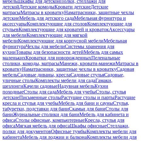
мебель
Шкафы для детской
Полки, стеллажи для
детской
Детские комоды
Кровати детские
Детские
матрасы
Матрасы в кроватку
Наматрасники, защитные чехлы
детские
Мебель для детского сада
Мебельная фурнитура и
аксессуары
Комплектующие для столов
Комплектующие для
стульев
Комплектующие для кроватей и кроваток
Аксессуары
для мебели
Комплектующие для мягкой
мебели
Комплектующие для корпусной мебели
Мебельная
фурнитура
Чехлы для мебели
Системы хранения для
кухни
Товары для безопасности детей
Мебель для самых
маленьких
Кроватки для новорожденных
Пеленальные
столики, комоды, матрасы
Манежи, кровати-манежи
Матрасы в
кроватку
Наматрасники, защитные чехлы в кроватку
Садовая
мебель
Садовые диваны, кресла
Садовые стулья
Садовые,
уличные столы
Комплекты мебели для сада
Гамаки,
шезлонги
Качели садовые
Надувная мебель
Кухни
походные
Столы для сада
Мебель для учебы
Столы, стулья
детские
Письменные столы
Растущие столы и парты
Растущие
кресла и стулья для учебы
Мебель для бани и сауны
Стулья,
табуретки, подставки для бани
Скамьи для бани
Столы для
бани
Журнальные столики для бани
Мебель для кабинета и
офиса
Столы офисные, компьютерные
Кресла, стулья для
офиса
Мягкая мебель для офиса
Шкафы офисные
Стеллажи,
полки для документов
Офисные тумбы
Комплекты мебели для
кабинета
Мебель для лоджии и балкона
Комплекты мебели для