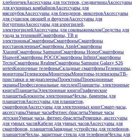
хлебопечек
Аксессуары для тостеров, сэндвичниц
Аксессуары
для кухонных комбайнов
Аксессуары для
мясорубок
Аксессуары для блендеров, миксеров
Аксессуары
для сушилок овощей и фруктов
Аксессуары для
йогуртниц
Аксессуары для аэрогрилей,
электрогрилей
Аксессуары для соковыжималок
Средства для
ухода за техникой
Смартфоны, ТВ и
электроника
Смартфоны
Смартфоны
Смартфоны
восстановленные
Смартфоны Apple
Смартфоны
Xiaomi
Смартфоны Samsung
Смартфоны Honor
Смартфоны
Huawei
Смартфоны POCO
Смартфоны Infinix
Смартфоны
Tecno
Смартфоны Realme
Смартфоны Samsung Galaxy S26
series
Кнопочные телефоны
Складные смартфоны
Телевизоры,
мониторы
Телевизоры
Мониторы
Мониторы-телевизоры
ТВ-
приставки и медиаплееры
Проекторы
Проекционные
экраны
Профессиональные дисплеи
Планшеты, электронные
книги
Планшеты
Электронные книги
Графические
планшеты
Блокноты электронные
Чехлы, бамперы для
планшетов
Аксессуары для планшетов,
смартфонов
Аксессуары для электронных книг
Смарт-часы,
аксессуары
Умные часы
Фитнес-браслеты
Умные часы
детские
Умные часы, фитнес-браслеты
Ремешки, аксессуары
для умных часов
Кабели для умных часов
Аксессуары для
смартфонов, планшетов
Зарядные устройства для телефонов,
планшетов
Чехлы, защитные стекла для телефонов
Чехлы для