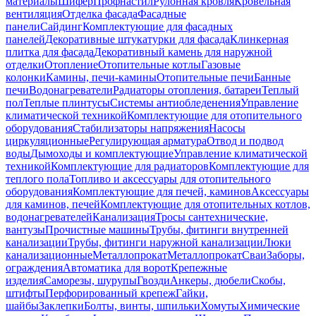
материалы
Шифер
Профнастил
Рулонная кровля
Кровельная
вентиляция
Отделка фасада
Фасадные
панели
Сайдинг
Комплектующие для фасадных
панелей
Декоративные штукатурки для фасада
Клинкерная
плитка для фасада
Декоративный камень для наружной
отделки
Отопление
Отопительные котлы
Газовые
колонки
Камины, печи-камины
Отопительные печи
Банные
печи
Водонагреватели
Радиаторы отопления, батареи
Теплый
пол
Теплые плинтусы
Системы антиобледенения
Управление
климатической техникой
Комплектующие для отопительного
оборудования
Стабилизаторы напряжения
Насосы
циркуляционные
Регулирующая арматура
Отвод и подвод
воды
Дымоходы и комплектующие
Управление климатической
техникой
Комплектующие для радиаторов
Комплектующие для
теплого пола
Топливо и аксессуары для отопительного
оборудования
Комплектующие для печей, каминов
Аксессуары
для каминов, печей
Комплектующие для отопительных котлов,
водонагревателей
Канализация
Тросы сантехнические,
вантузы
Прочистные машины
Трубы, фитинги внутренней
канализации
Трубы, фитинги наружной канализации
Люки
канализационные
Металлопрокат
Металлопрокат
Сваи
Заборы,
ограждения
Автоматика для ворот
Крепежные
изделия
Саморезы, шурупы
Гвозди
Анкеры, дюбели
Скобы,
штифты
Перфорированный крепеж
Гайки,
шайбы
Заклепки
Болты, винты, шпильки
Хомуты
Химические