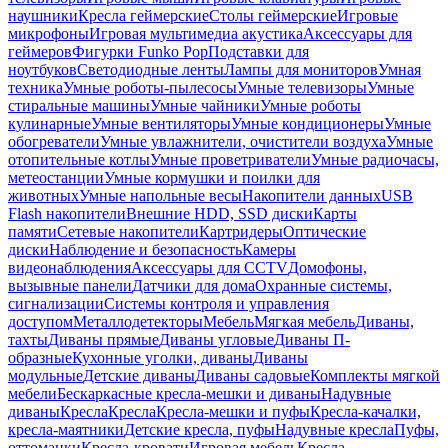
наушники
Кресла геймерские
Столы геймерские
Игровые
микрофоны
Игровая мультимедиа акустика
Аксессуары для
геймеров
Фигурки Funko Pop
Подставки для
ноутбуков
Светодиодные ленты
Лампы для мониторов
Умная
техника
Умные роботы-пылесосы
Умные телевизоры
Умные
стиральные машины
Умные чайники
Умные роботы
кулинарные
Умные вентиляторы
Умные кондиционеры
Умные
обогреватели
Умные увлажнители, очистители воздуха
Умные
отопительные котлы
Умные проветриватели
Умные радиочасы,
метеостанции
Умные кормушки и поилки для
животных
Умные напольные весы
Накопители данных
USB
Flash накопители
Внешние HDD, SSD диски
Карты
памяти
Сетевые накопители
Картридеры
Оптические
диски
Наблюдение и безопасность
Камеры
видеонаблюдения
Аксессуары для CCTV
Домофоны,
вызывные панели
Датчики для дома
Охранные системы,
сигнализации
Системы контроля и управления
доступом
Металлодетекторы
Мебель
Мягкая мебель
Диваны,
тахты
Диваны прямые
Диваны угловые
Диваны П-
образные
Кухонные уголки, диваны
Диваны
модульные
Детские диваны
Диваны садовые
Комплекты мягкой
мебели
Бескаркасные кресла-мешки и диваны
Надувные
диваны
Кресла
Кресла
Кресла-мешки и пуфы
Кресла-качалки,
кресла-маятники
Детские кресла, пуфы
Надувные кресла
Пуфы,
оттоманки
Кресла-кровати
Игровая мебель
Кресла