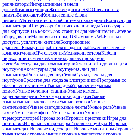
репликаторы
Интерактивные панели,
доски
Комплектующие
Жесткие диски, SSD
Оперативная
память
Видеокарты
Компьютерные блоки
питания
Материнские платы
Системы охлаждения
Корпуса для
компьютеров
Процессоры
Оптические приводы
Аксессуары
для корпусов ПК
Боксы, док-станции для накопителей
Сетевое
оборудование
Маршрутизаторы, DSL-модемы
Wi-Fi точки
доступа, усилители сигнала
Беспроводные
адаптеры
Коммутаторы
Сетевые адаптеры
Powerline
Сетевые
комплектующие
IP-телефония
Медиаконвертеры
Кабели,
переходники сетевые
Антенны для беспроводной
связи
Аксессуары для компьютерной техники
Подставки для
ноутбуков
Аксессуары для ноутбуков
Очки для
компьютера
Рюкзаки для ноутбуков
Сумки, чехлы для
ноутбуков
Средства для ухода за электроникой
Программное
обеспечение
Система Умный дом
Управление умным
домом
Умные колонки, станции
Умные камеры
видеонаблюдения
Умные датчики для дома
Умные
лампы
Умные выключатели
Умные розетки
Умные
светильники
Умные светодиодные ленты
Умные реле
Умные
замки
Умные домофоны
Умные карнизы
Умные
терморегуляторы
Игровая зона
Игровые приставки
Игры для
приставок
Игровые контроллеры
Игровые ноутбуки
Игровые
компьютеры
Игровые видеокарты
Игровые мониторы
Игровые
телевизоры
Игровые мыши
Игровые клавиатуры
Игровые