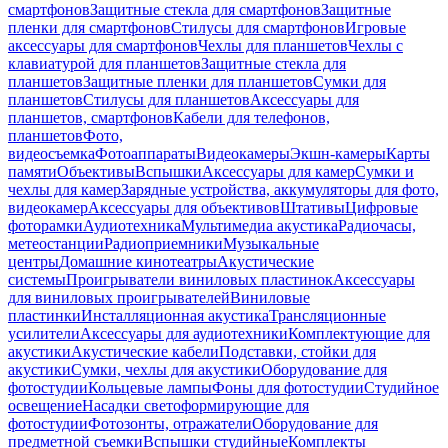
смартфонов
Защитные стекла для смартфонов
Защитные
пленки для смартфонов
Стилусы для смартфонов
Игровые
аксессуары для смартфонов
Чехлы для планшетов
Чехлы с
клавиатурой для планшетов
Защитные стекла для
планшетов
Защитные пленки для планшетов
Сумки для
планшетов
Стилусы для планшетов
Аксессуары для
планшетов, смартфонов
Кабели для телефонов,
планшетов
Фото,
видеосъемка
Фотоаппараты
Видеокамеры
Экшн-камеры
Карты
памяти
Объективы
Вспышки
Аксессуары для камер
Сумки и
чехлы для камер
Зарядные устройства, аккумуляторы для фото,
видеокамер
Аксессуары для объективов
Штативы
Цифровые
фоторамки
Аудиотехника
Мультимедиа акустика
Радиочасы,
метеостанции
Радиоприемники
Музыкальные
центры
Домашние кинотеатры
Акустические
системы
Проигрыватели виниловых пластинок
Аксессуары
для виниловых проигрывателей
Виниловые
пластинки
Инсталляционная акустика
Трансляционные
усилители
Аксессуары для аудиотехники
Комплектующие для
акустики
Акустические кабели
Подставки, стойки для
акустики
Сумки, чехлы для акустики
Оборудование для
фотостудии
Кольцевые лампы
Фоны для фотостудии
Студийное
освещение
Насадки светоформирующие для
фотостудии
Фотозонты, отражатели
Оборудование для
предметной съемки
Вспышки студийные
Комплекты