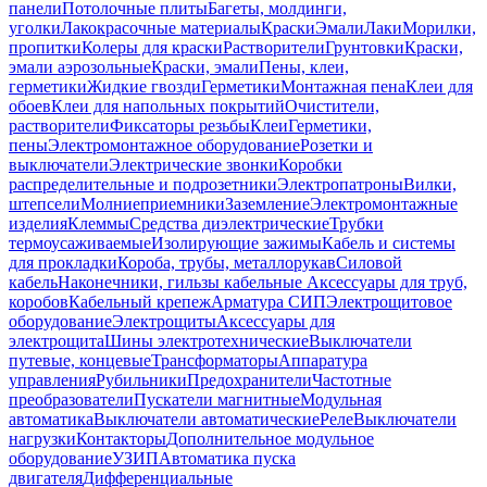
панели
Потолочные плиты
Багеты, молдинги,
уголки
Лакокрасочные материалы
Краски
Эмали
Лаки
Морилки,
пропитки
Колеры для краски
Растворители
Грунтовки
Краски,
эмали аэрозольные
Краски, эмали
Пены, клеи,
герметики
Жидкие гвозди
Герметики
Монтажная пена
Клеи для
обоев
Клеи для напольных покрытий
Очистители,
растворители
Фиксаторы резьбы
Клеи
Герметики,
пены
Электромонтажное оборудование
Розетки и
выключатели
Электрические звонки
Коробки
распределительные и подрозетники
Электропатроны
Вилки,
штепсели
Молниеприемники
Заземление
Электромонтажные
изделия
Клеммы
Средства диэлектрические
Трубки
термоусаживаемые
Изолирующие зажимы
Кабель и системы
для прокладки
Короба, трубы, металлорукав
Силовой
кабель
Наконечники, гильзы кабельные
Аксессуары для труб,
коробов
Кабельный крепеж
Арматура СИП
Электрощитовое
оборудование
Электрощиты
Аксессуары для
электрощита
Шины электротехнические
Выключатели
путевые, концевые
Трансформаторы
Аппаратура
управления
Рубильники
Предохранители
Частотные
преобразователи
Пускатели магнитные
Модульная
автоматика
Выключатели автоматические
Реле
Выключатели
нагрузки
Контакторы
Дополнительное модульное
оборудование
УЗИП
Автоматика пуска
двигателя
Дифференциальные