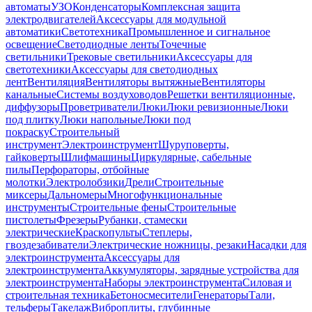
автоматы
УЗО
Конденсаторы
Комплексная защита
электродвигателей
Аксессуары для модульной
автоматики
Светотехника
Промышленное и сигнальное
освещение
Светодиодные ленты
Точечные
светильники
Трековые светильники
Аксессуары для
светотехники
Аксессуары для светодиодных
лент
Вентиляция
Вентиляторы вытяжные
Вентиляторы
канальные
Системы воздуховодов
Решетки вентиляционные,
диффузоры
Проветриватели
Люки
Люки ревизионные
Люки
под плитку
Люки напольные
Люки под
покраску
Строительный
инструмент
Электроинструмент
Шуруповерты,
гайковерты
Шлифмашины
Циркулярные, сабельные
пилы
Перфораторы, отбойные
молотки
Электролобзики
Дрели
Строительные
миксеры
Дальномеры
Многофункциональные
инструменты
Строительные фены
Строительные
пистолеты
Фрезеры
Рубанки, стамески
электрические
Краскопульты
Степлеры,
гвоздезабиватели
Электрические ножницы, резаки
Насадки для
электроинструмента
Аксессуары для
электроинструмента
Аккумуляторы, зарядные устройства для
электроинструмента
Наборы электроинструмента
Силовая и
строительная техника
Бетоносмесители
Генераторы
Тали,
тельферы
Такелаж
Виброплиты, глубинные