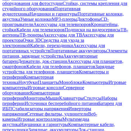
оборудования для фотостудии
Стойки, системы крепления для
студийного оборудования
Портативная
аудиотехника
Наушники и гарнитуры
Портативные колонки,
акустика
Умные колонки
MP3-плееры
Диктофоны
CD-
проигрыватели
Аксессуары для телевизоров
Кронштейны,
стойки
Кабели для телевизоров
Подписки на видеосервисы
ТВ-
антенны
ТВ-тюнеры
Аксессуары для ТВ
Аксессуары для
проектора
Очки 3D
Средства для ухода за
электроникой
Кабели, переходники
Аксессуары для
портативных устройств
Портативные аккумуляторы
Элементы
питания, зарядные устройства
Аккумуляторные
батареи
Держатели, док-станции
Аксессуары для планшетов,
смартфонов
Кабели для телефонов, планшетов
Зарядные
устройства для телефонов, планшетов
Компьютеры и
периферия
Компьютерная
техника
Ноутбуки
Планшеты
Моноблоки
Компьютеры
Игровые
компьютеры
Игровые консоли
Серверное
оборудование
Компьютерная
периферия
Мониторы
Мыши
Клавиатуры
Стилусы
Наборы
периферии
Источники бесперебойного питания
Батареи для
ИБП
Стабилизаторы напряжения
Инверторы
напряжения
Сетевые фильтры, удлинители
Веб-
камеры
Игровые контроллеры
Мультимедиа
акустика
Наушники и гарнитуры
Компьютерные кабели,
переходники
Зарядные, аккумуляторы
Док-станции,