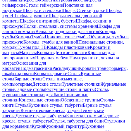
геймерские
Столы геймерские
Подставки для
ноутбуков
Шкафы и стеллажи
Шкафы
Стенки, горки
Шкафы-
купе
Шкафы-гармошки
Шкафы-пеналы для жилой
комнаты
Шкафы с витриной, буфеты
Шкафы, секции в
прихожую
Полки, стеллажи, системы хранения
Шкафы для
ванной комнаты
Вешалки, подставки для зонтов
Комоды,
тумбы
Комоды
Тумбы
Прикроватные тумбы
Обувницы, тумбы в
прихожую
Комоды, тумбы для ванной
Пеленальные столики,
комоды
Тумбы под ТВ
Комоды пластиковые
Кровати и
матрасы
Матрасы
Кровати
Детские кровати
Кроватки для
новорожденных
Надувная мебель
Наматрасники, чехлы на
матрас
Основания для
кроватей
Подматрасники
Раскладушки
Кровати-трансформеры,
шкафы-кровати
Кровати-домики
Столы
Кухонные
столы
Барные столы
Столы письменные,
компьютерные
Детские столы
Туалетные столики
Журнальные
столы
Садовые столы
Растущие столы и парты
Столы,
журнальные столики для бани
Приставные
столики
Консольные столики
Обеденные группы
Столы-
книги
Стулья
Кухонные стулья, табуреты
Барные стулья,
табуреты
Компьютерные кресла, стулья
Геймерские
кресла
Детские стулья, табуреты
Банкетки, скамьи
Садовые
кресла, стулья, табуреты
Стулья, табуреты для бани
Стульчики
для кормления
Кухня
Кухонный гарнитур
Кухонные