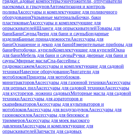
грядки
Садовые компостеры
Уничтожители, отпугиватели
насекомых и грызунов
Автоматизация и контроль
полива
Аксессуары и комплектующие для поливочного
оборудования
Укрывные материалы
Бочки, баки
пластиковые
Аксессуары и комплектующие для
опрыскивателей
Шланги для опрыскивателей
Товары для
бани
Бани
Сауны
Двери для бани и сауны
Бондарные
изделия
Банные принадлежности
Аксессуары для
бани
Оснащение и декор для бани
Измерительные приборы для
бани
Фитобочки, купели
Комплектующие для купелей
Окна
для бани
Мебель для бани и сауны
Ручки дверные для бани и
сауны
Эфирные масла
Спа-бассейны с
гидромассажем
Аксессуары и комплектующие для садовой
техники
Навесное оборудование
Двигатели для
мотоблоков
Прицепы для мотоблоков,
минитракторов
Аксессуары для газонной техники
Аксессуары
для цепных пил
Аксессуары для садовой техники
Аксессуары
для кусторезов, ножниц садовых
Моторные масла для садовой
техники
Аксессуары для аэратоторов и
скарификаторов
Аксессуары для культиваторов и
мотоблоков
Аксессуары для воздуходувок
Аксессуары для
газонокосилок
Аксессуары для бензокос и
триммеров
Аксессуары для моек высокого
давления
Аксессуары и комплектующие для
опрыскивателей
Запчасти для садовых