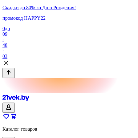
Скидки до 80% ко Дню Рождения!
промокод HAPPY22
0
дн
09
:
48
:
03
Каталог товаров