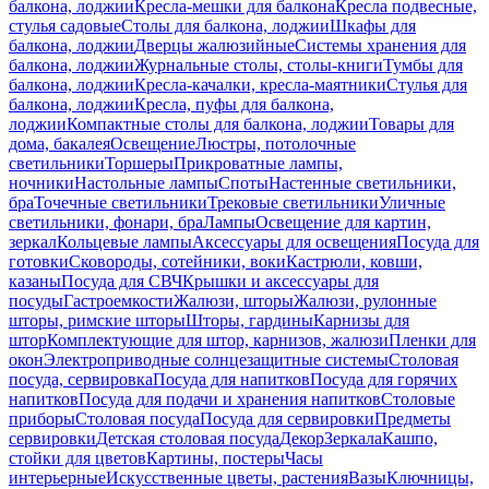
балкона, лоджии
Кресла-мешки для балкона
Кресла подвесные,
стулья садовые
Столы для балкона, лоджии
Шкафы для
балкона, лоджии
Дверцы жалюзийные
Системы хранения для
балкона, лоджии
Журнальные столы, столы-книги
Тумбы для
балкона, лоджии
Кресла-качалки, кресла-маятники
Стулья для
балкона, лоджии
Кресла, пуфы для балкона,
лоджии
Компактные столы для балкона, лоджии
Товары для
дома, бакалея
Освещение
Люстры, потолочные
светильники
Торшеры
Прикроватные лампы,
ночники
Настольные лампы
Споты
Настенные светильники,
бра
Точечные светильники
Трековые светильники
Уличные
светильники, фонари, бра
Лампы
Освещение для картин,
зеркал
Кольцевые лампы
Аксессуары для освещения
Посуда для
готовки
Сковороды, сотейники, воки
Кастрюли, ковши,
казаны
Посуда для СВЧ
Крышки и аксессуары для
посуды
Гастроемкости
Жалюзи, шторы
Жалюзи, рулонные
шторы, римские шторы
Шторы, гардины
Карнизы для
штор
Комплектующие для штор, карнизов, жалюзи
Пленки для
окон
Электроприводные солнцезащитные системы
Столовая
посуда, сервировка
Посуда для напитков
Посуда для горячих
напитков
Посуда для подачи и хранения напитков
Столовые
приборы
Столовая посуда
Посуда для сервировки
Предметы
сервировки
Детская столовая посуда
Декор
Зеркала
Кашпо,
стойки для цветов
Картины, постеры
Часы
интерьерные
Искусственные цветы, растения
Вазы
Ключницы,