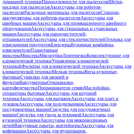
домашней техники
Принадлежности для пылесосов
Щетки,
насадки для пылесосов
Аксессуары для роботов-
пылесосов
Расходные материалы для пылесосов
Станции,
аккумуляторы для роботов-пылесосов
Аксессуары для
швейных машин
Аксессуары для промышленного швейного
оборудования
Аксессуары для стиральных и сушильных
машин
Аксессуары для пароочистителей,
отпаривателей
Аксессуары для стеклоочистителей
Техника для
измельчения продуктов
Блендеры
Кухонные комбайны,
измельчители
Планетарные
миксеры
Миксеры
Мясорубки
Ломтерезки
Комплектующие для
климатической техники
Управление климатической
техникой
Фильтры для климатической техники
Аксессуары для
климатической техники
Мелкая техника
Весы кухонные,
бытовые
Сушилки для овощей и
фруктов
Вакууматоры
Открывалки,
картофелечистки
Проращиватели семян
Маслобойки,
сепараторы бытовые
Аксессуары для крупной
техники
Аксессуары для вытяжек
Аксессуары для плит и
духовок
Аксессуары для холодильников
Аксессуары для
посудомоечных машин
Средства для посудомоечных
машин
Средства для ухода за техникой
Аксессуары для
кухонной техники
Аксессуары для микроволновых
печей
Вакуумные пакеты, контейнеры
Аксессуары для
кофемашин
Аксессуары для мультиварок,