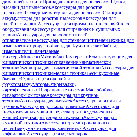
домашней техники
Принадлежности для пылесосов
Щетки,
насадки для пылесосов
Аксессуары для роботов-
пылесосов
Расходные материалы для пылесосов
Станции,
аккумуляторы для роботов-пылесосов
Аксессуары для
швейных машин
Аксессуары для промышленного швейного
оборудования
Аксессуары для стиральных и сушильных
машин
Аксессуары для пароочистителей,
отпаривателей
Аксессуары для стеклоочистителей
Техника для
измельчения продуктов
Блендеры
Кухонные комбайны,
измельчители
Планетарные
миксеры
Миксеры
Мясорубки
Ломтерезки
Комплектующие для
климатической техники
Управление климатической
техникой
Фильтры для климатической техники
Аксессуары для
климатической техники
Мелкая техника
Весы кухонные,
бытовые
Сушилки для овощей и
фруктов
Вакууматоры
Открывалки,
картофелечистки
Проращиватели семян
Маслобойки,
сепараторы бытовые
Аксессуары для крупной
техники
Аксессуары для вытяжек
Аксессуары для плит и
духовок
Аксессуары для холодильников
Аксессуары для
посудомоечных машин
Средства для посудомоечных
машин
Средства для ухода за техникой
Аксессуары для
кухонной техники
Аксессуары для микроволновых
печей
Вакуумные пакеты, контейнеры
Аксессуары для
кофемашин
Аксессуары для мультиварок,