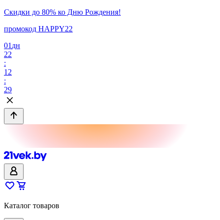
Скидки до 80% ко Дню Рождения!
промокод HAPPY22
01
дн
22
:
12
:
29
Каталог товаров