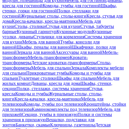
модули
Столешницы для кухни
Мебель для гостиной
Диваны,
кресла для гостиной
Комоды, тумбы для гостиной
Шкафы,
стенки, горки для гостиной
Полки, стеллажи для
гостиной
Журнальные столы, столы-книги
Кресла, стулья для
дома
Кресла-качалки, кресла-маятники
Мебель для
кухни
Столы, столики
Стулья для кухни
Стулья, табуреты
барные
Кухонный гарнитур
Кухонные модули
Кухонные
уголки, диваны
Стульчики для кормления
Системы хранения
для кухни
Мебель для ванной
Тумбы, консоли для
ванной
Шкафы, пеналы для ванной
Шкафчики, полки для
ванной
Зеркала для ванной
Аксессуары для ванной
Мебель-
трансформер
Мебель-трансформер
Кровати-
трансформеры
Детские кроватки-трансформеры
Столы-
трансформеры
Мебель для спальни
Зеркала
Комплекты мебели
для спальни
Прикроватные тумбы
Комоды и тумбы для
спальни
Туалетные столики
Шкафы для спальни
Мебель для
жилых комнат
Диваны, кресла для дома
Шкафы, стенки,
секции
Полки, стеллажи, системы хранения
Стулья,
кресла
Комоды и тумбы
Журнальные столы, столы-
книги
Кресла-качалки, кресла-маятники
Мебель для
телевизора
Комоды, тумбы под телевизор
Кронштейны, стойки
для телевизора
Каминокомплекты под телевизор
Мебель для
прихожей
Секции, тумбы в прихожую
Полки и системы
хранения в прихожую
Вешалки, подставки для
зонтов
Банкетки, скамьи
Ключницы, газетницы
Детская