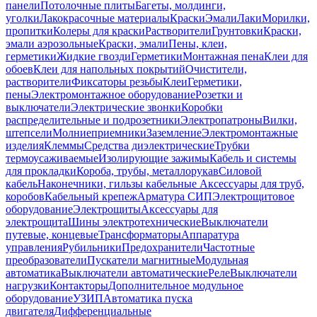
панели
Потолочные плиты
Багеты, молдинги,
уголки
Лакокрасочные материалы
Краски
Эмали
Лаки
Морилки,
пропитки
Колеры для краски
Растворители
Грунтовки
Краски,
эмали аэрозольные
Краски, эмали
Пены, клеи,
герметики
Жидкие гвозди
Герметики
Монтажная пена
Клеи для
обоев
Клеи для напольных покрытий
Очистители,
растворители
Фиксаторы резьбы
Клеи
Герметики,
пены
Электромонтажное оборудование
Розетки и
выключатели
Электрические звонки
Коробки
распределительные и подрозетники
Электропатроны
Вилки,
штепсели
Молниеприемники
Заземление
Электромонтажные
изделия
Клеммы
Средства диэлектрические
Трубки
термоусаживаемые
Изолирующие зажимы
Кабель и системы
для прокладки
Короба, трубы, металлорукав
Силовой
кабель
Наконечники, гильзы кабельные
Аксессуары для труб,
коробов
Кабельный крепеж
Арматура СИП
Электрощитовое
оборудование
Электрощиты
Аксессуары для
электрощита
Шины электротехнические
Выключатели
путевые, концевые
Трансформаторы
Аппаратура
управления
Рубильники
Предохранители
Частотные
преобразователи
Пускатели магнитные
Модульная
автоматика
Выключатели автоматические
Реле
Выключатели
нагрузки
Контакторы
Дополнительное модульное
оборудование
УЗИП
Автоматика пуска
двигателя
Дифференциальные