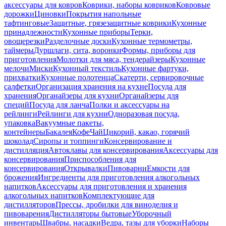
аксессуары для ковров
Коврики, наборы ковриков
Ковровые
дорожки
Циновки
Покрытия напольные
тафтинговые
Защитные, грязезащитные коврики
Кухонные
принадлежности
Кухонные приборы
Терки,
овощерезки
Разделочные доски
Кухонные термометры,
таймеры
Дуршлаги, сита, воронки
Формы, приборы для
приготовления
Молотки для мяса, тендерайзеры
Кухонные
мелочи
Миски
Кухонный текстиль
Кухонные фартуки,
прихватки
Кухонные полотенца
Скатерти, сервировочные
салфетки
Организация хранения на кухне
Посуда для
хранения
Органайзеры для кухни
Органайзеры для
специй
Посуда для ланча
Полки и аксессуары на
рейлинги
Рейлинги для кухни
Одноразовая посуда,
упаковка
Вакуумные пакеты,
контейнеры
Бакалея
Кофе
Чай
Цикорий, какао, горячий
шоколад
Сиропы и топпинги
Консервирование и
дистилляция
Автоклавы для консервирования
Аксессуары для
консервирования
Приспособления для
консервирования
Открывалки
Пивоварни
Емкости для
брожения
Ингредиенты для приготовления алкогольных
напитков
Аксессуары для приготовления и хранения
алкогольных напитков
Комплектующие для
дистилляторов
Прессы, дробилки для виноделия и
пивоварения
Дистилляторы бытовые
Уборочный
инвентарь
Швабры, насадки
Ведра, тазы для уборки
Наборы