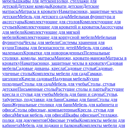
мебель
Шкафы для детской
Полки, стеллажи для
детской
Детские комоды
Кровати детские
Детские
матрасы
Матрасы в кроватку
Наматрасники, защитные чехлы
детские
Мебель для детского сада
Мебельная фурнитура и
аксессуары
Комплектующие для столов
Комплектующие для
стульев
Комплектующие для кроватей и кроваток
Аксессуары
для мебели
Комплектующие для мягкой
мебели
Комплектующие для корпусной мебели
Мебельная
фурнитура
Чехлы для мебели
Системы хранения для
кухни
Товары для безопасности детей
Мебель для самых
маленьких
Кроватки для новорожденных
Пеленальные
столики, комоды, матрасы
Манежи, кровати-манежи
Матрасы в
кроватку
Наматрасники, защитные чехлы в кроватку
Садовая
мебель
Садовые диваны, кресла
Садовые стулья
Садовые,
уличные столы
Комплекты мебели для сада
Гамаки,
шезлонги
Качели садовые
Надувная мебель
Кухни
походные
Столы для сада
Мебель для учебы
Столы, стулья
детские
Письменные столы
Растущие столы и парты
Растущие
кресла и стулья для учебы
Мебель для бани и сауны
Стулья,
табуретки, подставки для бани
Скамьи для бани
Столы для
бани
Журнальные столики для бани
Мебель для кабинета и
офиса
Столы офисные, компьютерные
Кресла, стулья для
офиса
Мягкая мебель для офиса
Шкафы офисные
Стеллажи,
полки для документов
Офисные тумбы
Комплекты мебели для
кабинета
Мебель для лоджии и балкона
Комплекты мебели для