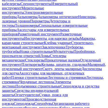
кабелерезы
Специнструменты
Измерительный
инструмент
Мерительные
инструменты
Электроизмерительные
приборы
Дальномеры
Дальномеры оптические
Нивелиры,
лазерные уровни
Пирометры
Детекторы и
тестеры
Толщиномеры
Специальные измерительные
приборы
Аксессуары для измерительных
приборов
Разметочный инструмент
Разметочные
инструменты
Инструменты для нарезки резьбы
Маркеры,
карандаши строительные
Клейма ударные
Строительно-
монтажный инструмент
Заклепочники
Труборезы,
трубогибы
Ножи строительные
Мультитулы
Пробойники,
просекатели отверстий
Ломы
Степлеры
механические
Стеклорезы
Прикаточные валики
Отделочный
инструмент
Плиткорезы
Кельмы, шпатели, гладилки
Малярный,
отделочный инструмент
Скотч, ленты малярные
Диспенсеры
для скотча
Аксессуары для малярных, отделочных
работ
Пленки строительные
Лестницы и стремянки
Лестницы,
стремянки
Чердачные лестницы
Элементы
лестниц
Подъемники строительные
Спецодежда и средства
защиты
Средства индивидуальной
защиты
Огнетушители
Сумки, пояса для
инструментов
Производственная
одежда
Спецодежда
Спецобувь
Организация рабочего
пространства
Фонари, прожекторы
Кейсы, ящики для