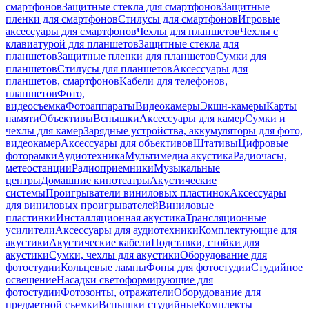
смартфонов
Защитные стекла для смартфонов
Защитные
пленки для смартфонов
Стилусы для смартфонов
Игровые
аксессуары для смартфонов
Чехлы для планшетов
Чехлы с
клавиатурой для планшетов
Защитные стекла для
планшетов
Защитные пленки для планшетов
Сумки для
планшетов
Стилусы для планшетов
Аксессуары для
планшетов, смартфонов
Кабели для телефонов,
планшетов
Фото,
видеосъемка
Фотоаппараты
Видеокамеры
Экшн-камеры
Карты
памяти
Объективы
Вспышки
Аксессуары для камер
Сумки и
чехлы для камер
Зарядные устройства, аккумуляторы для фото,
видеокамер
Аксессуары для объективов
Штативы
Цифровые
фоторамки
Аудиотехника
Мультимедиа акустика
Радиочасы,
метеостанции
Радиоприемники
Музыкальные
центры
Домашние кинотеатры
Акустические
системы
Проигрыватели виниловых пластинок
Аксессуары
для виниловых проигрывателей
Виниловые
пластинки
Инсталляционная акустика
Трансляционные
усилители
Аксессуары для аудиотехники
Комплектующие для
акустики
Акустические кабели
Подставки, стойки для
акустики
Сумки, чехлы для акустики
Оборудование для
фотостудии
Кольцевые лампы
Фоны для фотостудии
Студийное
освещение
Насадки светоформирующие для
фотостудии
Фотозонты, отражатели
Оборудование для
предметной съемки
Вспышки студийные
Комплекты