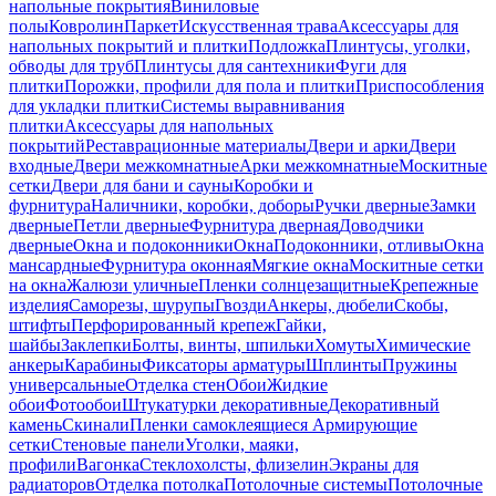
напольные покрытия
Виниловые
полы
Ковролин
Паркет
Искусственная трава
Аксессуары для
напольных покрытий и плитки
Подложка
Плинтусы, уголки,
обводы для труб
Плинтусы для сантехники
Фуги для
плитки
Порожки, профили для пола и плитки
Приспособления
для укладки плитки
Системы выравнивания
плитки
Аксессуары для напольных
покрытий
Реставрационные материалы
Двери и арки
Двери
входные
Двери межкомнатные
Арки межкомнатные
Москитные
сетки
Двери для бани и сауны
Коробки и
фурнитура
Наличники, коробки, доборы
Ручки дверные
Замки
дверные
Петли дверные
Фурнитура дверная
Доводчики
дверные
Окна и подоконники
Окна
Подоконники, отливы
Окна
мансардные
Фурнитура оконная
Мягкие окна
Москитные сетки
на окна
Жалюзи уличные
Пленки солнцезащитные
Крепежные
изделия
Саморезы, шурупы
Гвозди
Анкеры, дюбели
Скобы,
штифты
Перфорированный крепеж
Гайки,
шайбы
Заклепки
Болты, винты, шпильки
Хомуты
Химические
анкеры
Карабины
Фиксаторы арматуры
Шплинты
Пружины
универсальные
Отделка стен
Обои
Жидкие
обои
Фотообои
Штукатурки декоративные
Декоративный
камень
Скинали
Пленки самоклеящиеся
Армирующие
сетки
Стеновые панели
Уголки, маяки,
профили
Вагонка
Стеклохолсты, флизелин
Экраны для
радиаторов
Отделка потолка
Потолочные системы
Потолочные