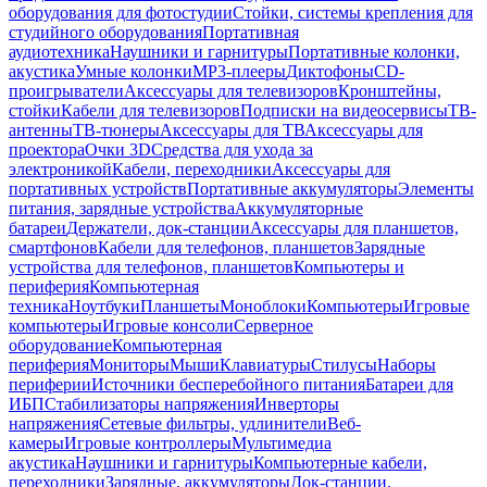
оборудования для фотостудии
Стойки, системы крепления для
студийного оборудования
Портативная
аудиотехника
Наушники и гарнитуры
Портативные колонки,
акустика
Умные колонки
MP3-плееры
Диктофоны
CD-
проигрыватели
Аксессуары для телевизоров
Кронштейны,
стойки
Кабели для телевизоров
Подписки на видеосервисы
ТВ-
антенны
ТВ-тюнеры
Аксессуары для ТВ
Аксессуары для
проектора
Очки 3D
Средства для ухода за
электроникой
Кабели, переходники
Аксессуары для
портативных устройств
Портативные аккумуляторы
Элементы
питания, зарядные устройства
Аккумуляторные
батареи
Держатели, док-станции
Аксессуары для планшетов,
смартфонов
Кабели для телефонов, планшетов
Зарядные
устройства для телефонов, планшетов
Компьютеры и
периферия
Компьютерная
техника
Ноутбуки
Планшеты
Моноблоки
Компьютеры
Игровые
компьютеры
Игровые консоли
Серверное
оборудование
Компьютерная
периферия
Мониторы
Мыши
Клавиатуры
Стилусы
Наборы
периферии
Источники бесперебойного питания
Батареи для
ИБП
Стабилизаторы напряжения
Инверторы
напряжения
Сетевые фильтры, удлинители
Веб-
камеры
Игровые контроллеры
Мультимедиа
акустика
Наушники и гарнитуры
Компьютерные кабели,
переходники
Зарядные, аккумуляторы
Док-станции,