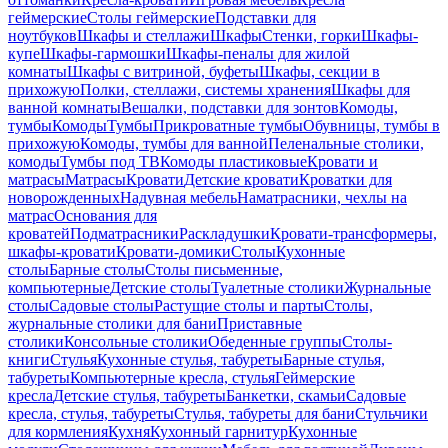
геймерские
Столы геймерские
Подставки для
ноутбуков
Шкафы и стеллажи
Шкафы
Стенки, горки
Шкафы-
купе
Шкафы-гармошки
Шкафы-пеналы для жилой
комнаты
Шкафы с витриной, буфеты
Шкафы, секции в
прихожую
Полки, стеллажи, системы хранения
Шкафы для
ванной комнаты
Вешалки, подставки для зонтов
Комоды,
тумбы
Комоды
Тумбы
Прикроватные тумбы
Обувницы, тумбы в
прихожую
Комоды, тумбы для ванной
Пеленальные столики,
комоды
Тумбы под ТВ
Комоды пластиковые
Кровати и
матрасы
Матрасы
Кровати
Детские кровати
Кроватки для
новорожденных
Надувная мебель
Наматрасники, чехлы на
матрас
Основания для
кроватей
Подматрасники
Раскладушки
Кровати-трансформеры,
шкафы-кровати
Кровати-домики
Столы
Кухонные
столы
Барные столы
Столы письменные,
компьютерные
Детские столы
Туалетные столики
Журнальные
столы
Садовые столы
Растущие столы и парты
Столы,
журнальные столики для бани
Приставные
столики
Консольные столики
Обеденные группы
Столы-
книги
Стулья
Кухонные стулья, табуреты
Барные стулья,
табуреты
Компьютерные кресла, стулья
Геймерские
кресла
Детские стулья, табуреты
Банкетки, скамьи
Садовые
кресла, стулья, табуреты
Стулья, табуреты для бани
Стульчики
для кормления
Кухня
Кухонный гарнитур
Кухонные