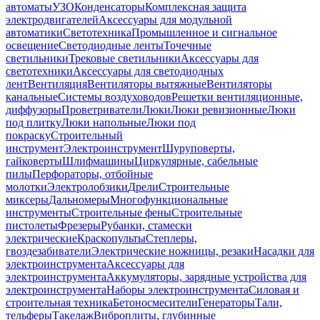
автоматы
УЗО
Конденсаторы
Комплексная защита
электродвигателей
Аксессуары для модульной
автоматики
Светотехника
Промышленное и сигнальное
освещение
Светодиодные ленты
Точечные
светильники
Трековые светильники
Аксессуары для
светотехники
Аксессуары для светодиодных
лент
Вентиляция
Вентиляторы вытяжные
Вентиляторы
канальные
Системы воздуховодов
Решетки вентиляционные,
диффузоры
Проветриватели
Люки
Люки ревизионные
Люки
под плитку
Люки напольные
Люки под
покраску
Строительный
инструмент
Электроинструмент
Шуруповерты,
гайковерты
Шлифмашины
Циркулярные, сабельные
пилы
Перфораторы, отбойные
молотки
Электролобзики
Дрели
Строительные
миксеры
Дальномеры
Многофункциональные
инструменты
Строительные фены
Строительные
пистолеты
Фрезеры
Рубанки, стамески
электрические
Краскопульты
Степлеры,
гвоздезабиватели
Электрические ножницы, резаки
Насадки для
электроинструмента
Аксессуары для
электроинструмента
Аккумуляторы, зарядные устройства для
электроинструмента
Наборы электроинструмента
Силовая и
строительная техника
Бетоносмесители
Генераторы
Тали,
тельферы
Такелаж
Виброплиты, глубинные