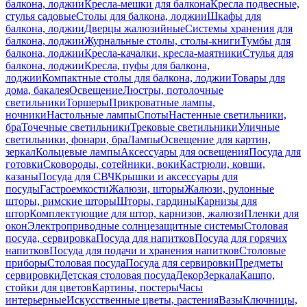
балкона, лоджии
Кресла-мешки для балкона
Кресла подвесные,
стулья садовые
Столы для балкона, лоджии
Шкафы для
балкона, лоджии
Дверцы жалюзийные
Системы хранения для
балкона, лоджии
Журнальные столы, столы-книги
Тумбы для
балкона, лоджии
Кресла-качалки, кресла-маятники
Стулья для
балкона, лоджии
Кресла, пуфы для балкона,
лоджии
Компактные столы для балкона, лоджии
Товары для
дома, бакалея
Освещение
Люстры, потолочные
светильники
Торшеры
Прикроватные лампы,
ночники
Настольные лампы
Споты
Настенные светильники,
бра
Точечные светильники
Трековые светильники
Уличные
светильники, фонари, бра
Лампы
Освещение для картин,
зеркал
Кольцевые лампы
Аксессуары для освещения
Посуда для
готовки
Сковороды, сотейники, воки
Кастрюли, ковши,
казаны
Посуда для СВЧ
Крышки и аксессуары для
посуды
Гастроемкости
Жалюзи, шторы
Жалюзи, рулонные
шторы, римские шторы
Шторы, гардины
Карнизы для
штор
Комплектующие для штор, карнизов, жалюзи
Пленки для
окон
Электроприводные солнцезащитные системы
Столовая
посуда, сервировка
Посуда для напитков
Посуда для горячих
напитков
Посуда для подачи и хранения напитков
Столовые
приборы
Столовая посуда
Посуда для сервировки
Предметы
сервировки
Детская столовая посуда
Декор
Зеркала
Кашпо,
стойки для цветов
Картины, постеры
Часы
интерьерные
Искусственные цветы, растения
Вазы
Ключницы,