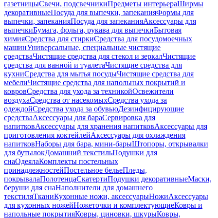
газетницы
Свечи, подсвечники
Предметы интерьера
Ширмы
декоративные
Посуда для выпечки, запекания
Формы для
выпечки, запекания
Посуда для запекания
Аксессуары для
выпечки
Бумага, фольга, рукава для выпечки
Бытовая
химия
Средства для стирки
Средства для посудомоечных
машин
Универсальные, специальные чистящие
средства
Чистящие средства для стекол и зеркал
Чистящие
средства для ванной и туалета
Чистящие средства для
кухни
Средства для мытья посуды
Чистящие средства для
мебели
Чистящие средства для напольных покрытий и
ковров
Средства для ухода за техникой
Освежители
воздуха
Средства от насекомых
Средства ухода за
одеждой
Средства ухода за обувью
Дезинфицирующие
средства
Аксессуары для бара
Сервировка для
напитков
Аксессуары для хранения напитков
Аксессуары для
приготовления коктейлей
Аксессуары для охлаждения
напитков
Наборы для бара, мини-бары
Штопоры, открывалки
для бутылок
Домашний текстиль
Подушки для
сна
Одеяла
Комплекты постельных
принадлежностей
Постельное белье
Пледы,
покрывала
Полотенца
Скатерти
Подушки декоративные
Маски,
беруши для сна
Наполнители для домашнего
текстиля
Ткани
Кухонные ножи, аксессуары
Ножи
Аксессуары
для кухонных ножей
Ножеточки и комплектующие
Ковры и
напольные покрытия
Ковры, циновки, шкуры
Ковры,