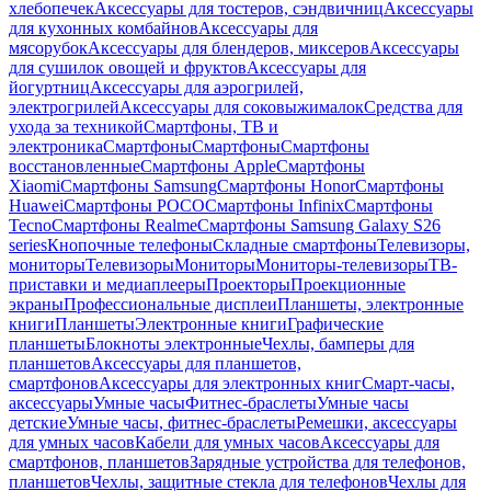
хлебопечек
Аксессуары для тостеров, сэндвичниц
Аксессуары
для кухонных комбайнов
Аксессуары для
мясорубок
Аксессуары для блендеров, миксеров
Аксессуары
для сушилок овощей и фруктов
Аксессуары для
йогуртниц
Аксессуары для аэрогрилей,
электрогрилей
Аксессуары для соковыжималок
Средства для
ухода за техникой
Смартфоны, ТВ и
электроника
Смартфоны
Смартфоны
Смартфоны
восстановленные
Смартфоны Apple
Смартфоны
Xiaomi
Смартфоны Samsung
Смартфоны Honor
Смартфоны
Huawei
Смартфоны POCO
Смартфоны Infinix
Смартфоны
Tecno
Смартфоны Realme
Смартфоны Samsung Galaxy S26
series
Кнопочные телефоны
Складные смартфоны
Телевизоры,
мониторы
Телевизоры
Мониторы
Мониторы-телевизоры
ТВ-
приставки и медиаплееры
Проекторы
Проекционные
экраны
Профессиональные дисплеи
Планшеты, электронные
книги
Планшеты
Электронные книги
Графические
планшеты
Блокноты электронные
Чехлы, бамперы для
планшетов
Аксессуары для планшетов,
смартфонов
Аксессуары для электронных книг
Смарт-часы,
аксессуары
Умные часы
Фитнес-браслеты
Умные часы
детские
Умные часы, фитнес-браслеты
Ремешки, аксессуары
для умных часов
Кабели для умных часов
Аксессуары для
смартфонов, планшетов
Зарядные устройства для телефонов,
планшетов
Чехлы, защитные стекла для телефонов
Чехлы для