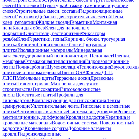
смеси
Шпатлевки
Штукатурки
Стяжки, самонивелирующие
смеси
Строительные смеси, составы
Гидроизоляционные
смеси
Грунтовки
Добавки для строительных смесей
Пены,
клеи, герметики
Жидкие гвозди
Герметики
Монтажная
пена
Клеи для обоев
Клеи для напольных
покрытий
Очистители, растворители
Фиксаторы
резьбы
Клеи
Герметики, пены
Кирпичи, блоки, тротуарная
плитка
Кирпичи
Строительные блоки
Тротуарная
плитка
Изоляционные материалы
Минеральная
вата
Экструдированный пенополистирол
Пенопласт
Пленки,
мембраны
Отражающая теплоизоляция
Гидроизоляционные
ленты
Поликарбонат
Шумоизоляция
Теплоизоляция
Звукоизоляц
плитные и пиломатериалы
Плиты OSB
Фанера
ДСП,
ЛДСП
Мебельные щиты
Террасные доски
Древесные
плиты
Пиломатериалы
Материалы для сухого
строительства
Гипсокартон
Гипсоволокнистые
листы
Цементные плиты
Профили для
гипсокартона
Комплектующие для гипсокартона
Ленты
армирующие
Уплотнительные ленты
Гипсовые и цементные
плиты
Вентиляторы вытяжные
Системы воздуховодов
Решетки
вентиляционные, диффузоры
Кровля и водосток
Черепица и
кровельные материалы
Водосточные системы
Поверхностный
водоотвод
Кровельные софиты
Доборные элементы
кровли
Гидроизоляционные