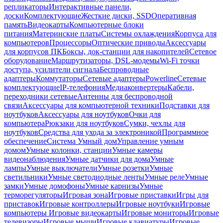
репликаторы
Интерактивные панели,
доски
Комплектующие
Жесткие диски, SSD
Оперативная
память
Видеокарты
Компьютерные блоки
питания
Материнские платы
Системы охлаждения
Корпуса для
компьютеров
Процессоры
Оптические приводы
Аксессуары
для корпусов ПК
Боксы, док-станции для накопителей
Сетевое
оборудование
Маршрутизаторы, DSL-модемы
Wi-Fi точки
доступа, усилители сигнала
Беспроводные
адаптеры
Коммутаторы
Сетевые адаптеры
Powerline
Сетевые
комплектующие
IP-телефония
Медиаконвертеры
Кабели,
переходники сетевые
Антенны для беспроводной
связи
Аксессуары для компьютерной техники
Подставки для
ноутбуков
Аксессуары для ноутбуков
Очки для
компьютера
Рюкзаки для ноутбуков
Сумки, чехлы для
ноутбуков
Средства для ухода за электроникой
Программное
обеспечение
Система Умный дом
Управление умным
домом
Умные колонки, станции
Умные камеры
видеонаблюдения
Умные датчики для дома
Умные
лампы
Умные выключатели
Умные розетки
Умные
светильники
Умные светодиодные ленты
Умные реле
Умные
замки
Умные домофоны
Умные карнизы
Умные
терморегуляторы
Игровая зона
Игровые приставки
Игры для
приставок
Игровые контроллеры
Игровые ноутбуки
Игровые
компьютеры
Игровые видеокарты
Игровые мониторы
Игровые
телевизоры
Игровые мыши
Игровые клавиатуры
Игровые