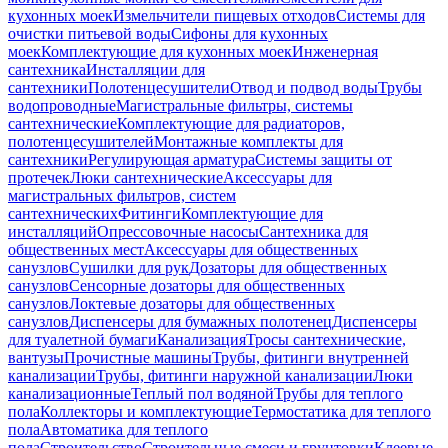
кухонных моек
Измельчители пищевых отходов
Системы для
очистки питьевой воды
Сифоны для кухонных
моек
Комплектующие для кухонных моек
Инженерная
сантехника
Инсталляции для
сантехники
Полотенцесушители
Отвод и подвод воды
Трубы
водопроводные
Магистральные фильтры, системы
сантехнические
Комплектующие для радиаторов,
полотенцесушителей
Монтажные комплекты для
сантехники
Регулирующая арматура
Системы защиты от
протечек
Люки сантехнические
Аксессуары для
магистральных фильтров, систем
сантехнических
Фитинги
Комплектующие для
инсталляций
Опрессовочные насосы
Сантехника для
общественных мест
Аксессуары для общественных
санузлов
Сушилки для рук
Дозаторы для общественных
санузлов
Сенсорные дозаторы для общественных
санузлов
Локтевые дозаторы для общественных
санузлов
Диспенсеры для бумажных полотенец
Диспенсеры
для туалетной бумаги
Канализация
Тросы сантехнические,
вантузы
Прочистные машины
Трубы, фитинги внутренней
канализации
Трубы, фитинги наружной канализации
Люки
канализационные
Теплый пол водяной
Трубы для теплого
пола
Коллекторы и комплектующие
Термостатика для теплого
пола
Автоматика для теплого
пола
Строительство
Строительные смеси и грунтовки
Клеевые