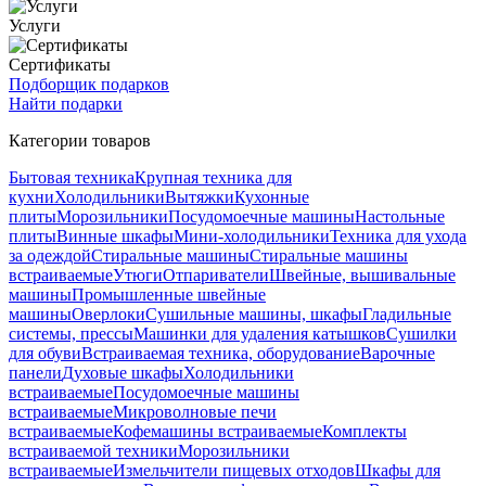
Услуги
Сертификаты
Подборщик подарков
Найти подарки
Категории товаров
Бытовая техника
Крупная техника для
кухни
Холодильники
Вытяжки
Кухонные
плиты
Морозильники
Посудомоечные машины
Настольные
плиты
Винные шкафы
Мини-холодильники
Техника для ухода
за одеждой
Стиральные машины
Стиральные машины
встраиваемые
Утюги
Отпариватели
Швейные, вышивальные
машины
Промышленные швейные
машины
Оверлоки
Сушильные машины, шкафы
Гладильные
системы, прессы
Машинки для удаления катышков
Сушилки
для обуви
Встраиваемая техника, оборудование
Варочные
панели
Духовые шкафы
Холодильники
встраиваемые
Посудомоечные машины
встраиваемые
Микроволновые печи
встраиваемые
Кофемашины встраиваемые
Комплекты
встраиваемой техники
Морозильники
встраиваемые
Измельчители пищевых отходов
Шкафы для