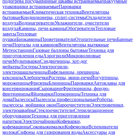
подогрева посуды
Винные шкафы встраиваемые
Вакуумные
упаковщики встраиваемые
Пароварки
встраиваемые
Климатическая техника
Вентиляторы
бытовые
Кондиционеры, сплит-системы
Охладители
воздуха
Водонагреватели
Увлажнители, очистители
воздуха
Камины, печи-камины
Обогреватели
Тепловые
завесы
Тепловые
пушки
Биокамины
Проветриватели
Отопительные печи
Банные
печи
Порталы для каминов
Вентиляторы вытяжные
Метеостанции
Газовые баллоны бытовые
Техника для
приготовления еды
Аэрогрили
Микроволновые
печи
Мультиварки
Сэндвичницы, хот-дог
мейкеры
Тостеры
Электрогрили,
электрошашлычницы
Вафельницы, орешницы,
кексницы
Хлебопечки
Ростеры, мини-печи
Йогуртницы,
мороженицы
Фризеры
Блинницы
Пароварки
Автоклавы для
консервирования
Сыроварни
Фритюрницы, фондю-
фритюрницы
Яйцеварки
Попкорницы
Техника для
дома
Пылесосы
Пылесосы профессиональные
Роботы-
пылесосы, мойщики окон
Пароочистители
Электровеники,
электрошвабры
Стеклоочистители
Стерилизационное
оборудование
Техника для приготовления
напитков
Электрочайники
Кофеварки,
кофемашины
Соковыжималки
Кофемолки
Вспениватели
молока
Сифоны для газирования воды
Аксессуары для