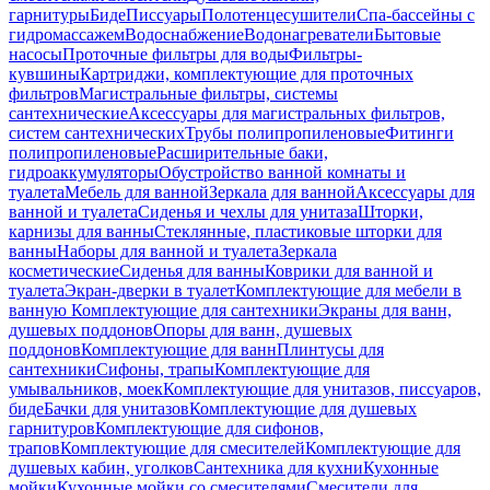
гарнитуры
Биде
Писсуары
Полотенцесушители
Спа-бассейны с
гидромассажем
Водоснабжение
Водонагреватели
Бытовые
насосы
Проточные фильтры для воды
Фильтры-
кувшины
Картриджи, комплектующие для проточных
фильтров
Магистральные фильтры, системы
сантехнические
Аксессуары для магистральных фильтров,
систем сантехнических
Трубы полипропиленовые
Фитинги
полипропиленовые
Расширительные баки,
гидроаккумуляторы
Обустройство ванной комнаты и
туалета
Мебель для ванной
Зеркала для ванной
Аксессуары для
ванной и туалета
Сиденья и чехлы для унитаза
Шторки,
карнизы для ванны
Стеклянные, пластиковые шторки для
ванны
Наборы для ванной и туалета
Зеркала
косметические
Сиденья для ванны
Коврики для ванной и
туалета
Экран-дверки в туалет
Комплектующие для мебели в
ванную
Комплектующие для сантехники
Экраны для ванн,
душевых поддонов
Опоры для ванн, душевых
поддонов
Комплектующие для ванн
Плинтусы для
сантехники
Сифоны, трапы
Комплектующие для
умывальников, моек
Комплектующие для унитазов, писсуаров,
биде
Бачки для унитазов
Комплектующие для душевых
гарнитуров
Комплектующие для сифонов,
трапов
Комплектующие для смесителей
Комплектующие для
душевых кабин, уголков
Сантехника для кухни
Кухонные
мойки
Кухонные мойки со смесителями
Смесители для