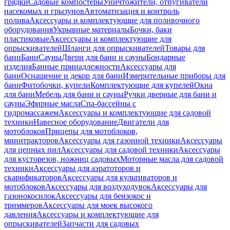
грядки
Садовые компостеры
Уничтожители, отпугиватели
насекомых и грызунов
Автоматизация и контроль
полива
Аксессуары и комплектующие для поливочного
оборудования
Укрывные материалы
Бочки, баки
пластиковые
Аксессуары и комплектующие для
опрыскивателей
Шланги для опрыскивателей
Товары для
бани
Бани
Сауны
Двери для бани и сауны
Бондарные
изделия
Банные принадлежности
Аксессуары для
бани
Оснащение и декор для бани
Измерительные приборы для
бани
Фитобочки, купели
Комплектующие для купелей
Окна
для бани
Мебель для бани и сауны
Ручки дверные для бани и
сауны
Эфирные масла
Спа-бассейны с
гидромассажем
Аксессуары и комплектующие для садовой
техники
Навесное оборудование
Двигатели для
мотоблоков
Прицепы для мотоблоков,
минитракторов
Аксессуары для газонной техники
Аксессуары
для цепных пил
Аксессуары для садовой техники
Аксессуары
для кусторезов, ножниц садовых
Моторные масла для садовой
техники
Аксессуары для аэратоторов и
скарификаторов
Аксессуары для культиваторов и
мотоблоков
Аксессуары для воздуходувок
Аксессуары для
газонокосилок
Аксессуары для бензокос и
триммеров
Аксессуары для моек высокого
давления
Аксессуары и комплектующие для
опрыскивателей
Запчасти для садовых