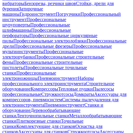
вибраторы
Бензорезы, резчики швов
Стойки, дрели для
бурения
Затирочные
машины
Гидроинструмент
Погрузчики
Профессиональный
инструмент
Профессиональные
шуруповерты
Профессиональные
шлифмашины
Профессиональные
перфораторы
Профессиональные циркулярные
пилы
Профессиональные электролобзики
Профессиональные
дрели
Профессиональные фрезеры
Профессиональные
мультиинструменты
Профессиональные
электрорубанки
Профессиональные строительные
фены
Профессиональные строительные
пистолеты
Профессиональные точильные
станки
Профессиональные
электроножницы
Пневмоинструмент
Наборы
профессионального электроинструмента
Строительное
оборудование
Компрессоры
Тепловые пушки
Пылесосы
профессиональные
Стружкоотсосы
Домкраты
Аксессуары для
компрессоров, пневмосистем
Системы пылеудаления для
электроинструмента
Пневмоинструмент
Станки и
оборудование
Деревообрабатывающие
станки
Ленточнопильные станки
Металлообрабатывающие
станки
Плиткорезные станки
Точильные
станки
Комплектующие для станков
Оснастка для
станков
Аксессуары для станков
Стружкоотсосы
Аксессуары