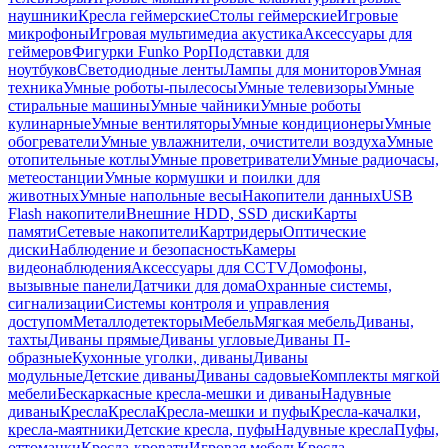
наушники
Кресла геймерские
Столы геймерские
Игровые
микрофоны
Игровая мультимедиа акустика
Аксессуары для
геймеров
Фигурки Funko Pop
Подставки для
ноутбуков
Светодиодные ленты
Лампы для мониторов
Умная
техника
Умные роботы-пылесосы
Умные телевизоры
Умные
стиральные машины
Умные чайники
Умные роботы
кулинарные
Умные вентиляторы
Умные кондиционеры
Умные
обогреватели
Умные увлажнители, очистители воздуха
Умные
отопительные котлы
Умные проветриватели
Умные радиочасы,
метеостанции
Умные кормушки и поилки для
животных
Умные напольные весы
Накопители данных
USB
Flash накопители
Внешние HDD, SSD диски
Карты
памяти
Сетевые накопители
Картридеры
Оптические
диски
Наблюдение и безопасность
Камеры
видеонаблюдения
Аксессуары для CCTV
Домофоны,
вызывные панели
Датчики для дома
Охранные системы,
сигнализации
Системы контроля и управления
доступом
Металлодетекторы
Мебель
Мягкая мебель
Диваны,
тахты
Диваны прямые
Диваны угловые
Диваны П-
образные
Кухонные уголки, диваны
Диваны
модульные
Детские диваны
Диваны садовые
Комплекты мягкой
мебели
Бескаркасные кресла-мешки и диваны
Надувные
диваны
Кресла
Кресла
Кресла-мешки и пуфы
Кресла-качалки,
кресла-маятники
Детские кресла, пуфы
Надувные кресла
Пуфы,
оттоманки
Кресла-кровати
Игровая мебель
Кресла