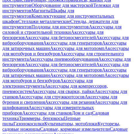
инструментов
Оборудование для мастерской
Тележки для
инструментов
Магниты
Шкафы для
инструментов
Комплектующие для инструментальных
шкафов
Стеллажи металлические
Стенды, держатели для
инструментов
Поддоны для инструментов
Аксессуары для
силовой и строительной техники
Аксессуары для
бензорезов
Аксессуары для бетоносмесителей
Аксессуары для
виброоборудования
Аксессуары для генераторов
Аксессуары
для затирочных машин
Аксессуары для мотопомп
Аксессуары
для мотобуров и бензобуров
Аксессуары для строительного
инструмента
Аксессуары пневмооборудования
Аксессуары для
бензорезов
Аксессуары для бетоносмесителей
Аксессуары для
виброоборудования
Аксессуары для генераторов
Аксессуары
для затирочных машин
Аксессуары для мотопомп
Аксессуары
для мотобуров и бензобуров
Аксессуары для
электроинструмента
Аксессуары для компрессоров,
пневмосистем
Аксессуары для сварки, пайки
Аксессуары для
станков
Аксессуары для стружкоотсосов
Аксессуары для
бурения и сверления
Аксессуары для резания
Аксессуары для
шлифования
Аксессуары для измерительных
приборов
Аксессуары для станков
Дом и сад
Садовая
техника
Триммеры, бензокосы
Цепные
пилы
Газонокосилки
Культиваторы, мотоблоки
Кусторезы,
садовые ножницы
Садовые, кормовые измельчители
Садовые