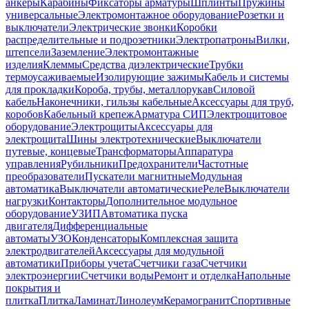
анкеры
Карабины
Фиксаторы арматуры
Шплинты
Пружины
универсальные
Электромонтажное оборудование
Розетки и
выключатели
Электрические звонки
Коробки
распределительные и подрозетники
Электропатроны
Вилки,
штепсели
Заземление
Электромонтажные
изделия
Клеммы
Средства диэлектрические
Трубки
термоусаживаемые
Изолирующие зажимы
Кабель и системы
для прокладки
Короба, трубы, металлорукав
Силовой
кабель
Наконечники, гильзы кабельные
Аксессуары для труб,
коробов
Кабельный крепеж
Арматура СИП
Электрощитовое
оборудование
Электрощиты
Аксессуары для
электрощита
Шины электротехнические
Выключатели
путевые, концевые
Трансформаторы
Аппаратура
управления
Рубильники
Предохранители
Частотные
преобразователи
Пускатели магнитные
Модульная
автоматика
Выключатели автоматические
Реле
Выключатели
нагрузки
Контакторы
Дополнительное модульное
оборудование
УЗИП
Автоматика пуска
двигателя
Дифференциальные
автоматы
УЗО
Конденсаторы
Комплексная защита
электродвигателей
Аксессуары для модульной
автоматики
Приборы учета
Счетчики газа
Счетчики
электроэнергии
Счетчики воды
Ремонт и отделка
Напольные
покрытия и
плитка
Плитка
Ламинат
Линолеум
Керамогранит
Спортивные