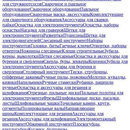
для стружкоотсосов
Сварочное и паяльное
оборудование
Сварочное оборудование
Паяльное
оборудование
Сварочные маски, аксессуары
Комплектующие
для сварочного оборудования
Аксессуары для сварки,
пайки
Оснастка для электроинструмента
Оснастка, наборы
оснастки
Насадки для граверов
Щетки для
электроинструмента
Развертки
Пуансоны
Щетки для
электродвигателей
Слесарный инструмент
Наборы
инструментов
Головки, биты
Гаечные ключи
Отвертки, наборы
отверток
Ножницы слесарные
Клещи строительные
Зубила,
керны, выколотки
Щетки слесарные
Оснастка и аксессуары для
бурения и сверления
Сверла, буры, зенкеры
Коронки
Зубила для
электроинструмента
Аксессуары для бурения и
сверления
Столярный инструмент
Тиски, струбцины,
гейферные зажимы
Ручные пилы, ножовки
Молотки, кувалды,
киянки
Напильники
Ручные стамески
Рубанки, рашпили
ручные
Оснастка и аксессуары для резания и
шлифования
Отрезные, пильные диски
Пильные полотна для
электроинструмента
Фрезы
Шлифовальные диски, насадки,
листы
Шлифовальные чашки
Точильные камни, круги,
сегменты
Полировальные валы
Направляющие
шины
Комплектующие для резания
Аксессуары для
резания
Аксессуары для шлифования
Электромонтажный
инструмент
Обжимной инструмент
Плоскогубцы,
круглогубцы
Кусачки, болторезы,