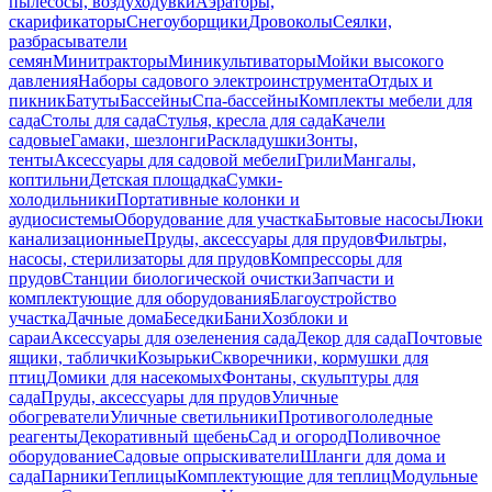
пылесосы, воздуходувки
Аэраторы,
скарификаторы
Снегоуборщики
Дровоколы
Сеялки,
разбрасыватели
семян
Минитракторы
Миникультиваторы
Мойки высокого
давления
Наборы садового электроинструмента
Отдых и
пикник
Батуты
Бассейны
Спа-бассейны
Комплекты мебели для
сада
Столы для сада
Стулья, кресла для сада
Качели
садовые
Гамаки, шезлонги
Раскладушки
Зонты,
тенты
Аксессуары для садовой мебели
Грили
Мангалы,
коптильни
Детская площадка
Сумки-
холодильники
Портативные колонки и
аудиосистемы
Оборудование для участка
Бытовые насосы
Люки
канализационные
Пруды, аксессуары для прудов
Фильтры,
насосы, стерилизаторы для прудов
Компрессоры для
прудов
Станции биологической очистки
Запчасти и
комплектующие для оборудования
Благоустройство
участка
Дачные дома
Беседки
Бани
Хозблоки и
сараи
Аксессуары для озеленения сада
Декор для сада
Почтовые
ящики, таблички
Козырьки
Скворечники, кормушки для
птиц
Домики для насекомых
Фонтаны, скульптуры для
сада
Пруды, аксессуары для прудов
Уличные
обогреватели
Уличные светильники
Противогололедные
реагенты
Декоративный щебень
Сад и огород
Поливочное
оборудование
Садовые опрыскиватели
Шланги для дома и
сада
Парники
Теплицы
Комплектующие для теплиц
Модульные