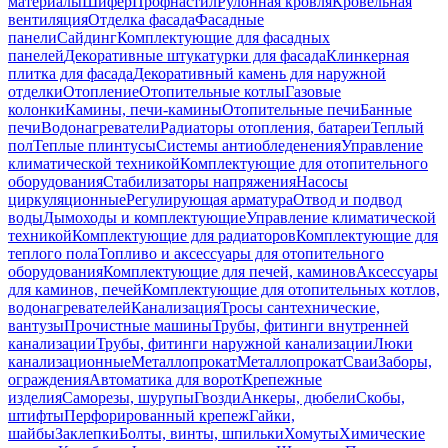
материалы
Шифер
Профнастил
Рулонная кровля
Кровельная
вентиляция
Отделка фасада
Фасадные
панели
Сайдинг
Комплектующие для фасадных
панелей
Декоративные штукатурки для фасада
Клинкерная
плитка для фасада
Декоративный камень для наружной
отделки
Отопление
Отопительные котлы
Газовые
колонки
Камины, печи-камины
Отопительные печи
Банные
печи
Водонагреватели
Радиаторы отопления, батареи
Теплый
пол
Теплые плинтусы
Системы антиобледенения
Управление
климатической техникой
Комплектующие для отопительного
оборудования
Стабилизаторы напряжения
Насосы
циркуляционные
Регулирующая арматура
Отвод и подвод
воды
Дымоходы и комплектующие
Управление климатической
техникой
Комплектующие для радиаторов
Комплектующие для
теплого пола
Топливо и аксессуары для отопительного
оборудования
Комплектующие для печей, каминов
Аксессуары
для каминов, печей
Комплектующие для отопительных котлов,
водонагревателей
Канализация
Тросы сантехнические,
вантузы
Прочистные машины
Трубы, фитинги внутренней
канализации
Трубы, фитинги наружной канализации
Люки
канализационные
Металлопрокат
Металлопрокат
Сваи
Заборы,
ограждения
Автоматика для ворот
Крепежные
изделия
Саморезы, шурупы
Гвозди
Анкеры, дюбели
Скобы,
штифты
Перфорированный крепеж
Гайки,
шайбы
Заклепки
Болты, винты, шпильки
Хомуты
Химические