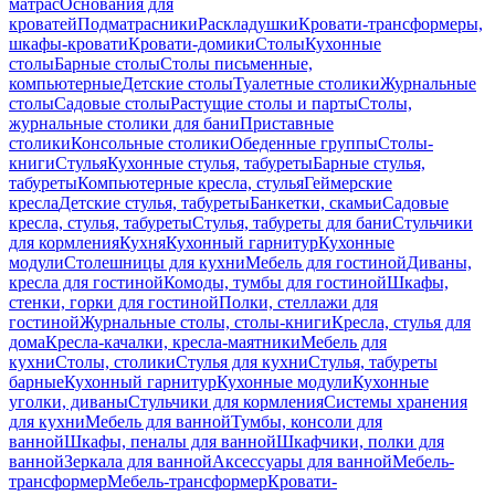
матрас
Основания для
кроватей
Подматрасники
Раскладушки
Кровати-трансформеры,
шкафы-кровати
Кровати-домики
Столы
Кухонные
столы
Барные столы
Столы письменные,
компьютерные
Детские столы
Туалетные столики
Журнальные
столы
Садовые столы
Растущие столы и парты
Столы,
журнальные столики для бани
Приставные
столики
Консольные столики
Обеденные группы
Столы-
книги
Стулья
Кухонные стулья, табуреты
Барные стулья,
табуреты
Компьютерные кресла, стулья
Геймерские
кресла
Детские стулья, табуреты
Банкетки, скамьи
Садовые
кресла, стулья, табуреты
Стулья, табуреты для бани
Стульчики
для кормления
Кухня
Кухонный гарнитур
Кухонные
модули
Столешницы для кухни
Мебель для гостиной
Диваны,
кресла для гостиной
Комоды, тумбы для гостиной
Шкафы,
стенки, горки для гостиной
Полки, стеллажи для
гостиной
Журнальные столы, столы-книги
Кресла, стулья для
дома
Кресла-качалки, кресла-маятники
Мебель для
кухни
Столы, столики
Стулья для кухни
Стулья, табуреты
барные
Кухонный гарнитур
Кухонные модули
Кухонные
уголки, диваны
Стульчики для кормления
Системы хранения
для кухни
Мебель для ванной
Тумбы, консоли для
ванной
Шкафы, пеналы для ванной
Шкафчики, полки для
ванной
Зеркала для ванной
Аксессуары для ванной
Мебель-
трансформер
Мебель-трансформер
Кровати-