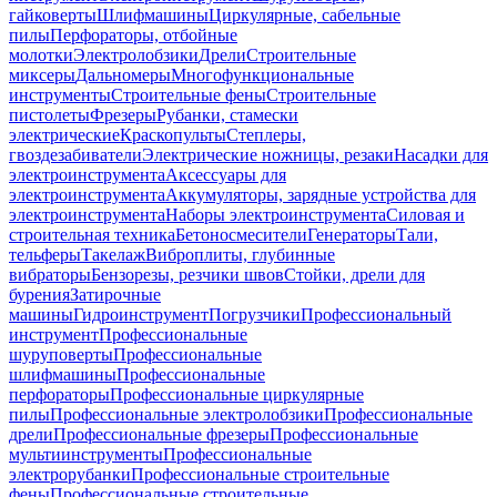
гайковерты
Шлифмашины
Циркулярные, сабельные
пилы
Перфораторы, отбойные
молотки
Электролобзики
Дрели
Строительные
миксеры
Дальномеры
Многофункциональные
инструменты
Строительные фены
Строительные
пистолеты
Фрезеры
Рубанки, стамески
электрические
Краскопульты
Степлеры,
гвоздезабиватели
Электрические ножницы, резаки
Насадки для
электроинструмента
Аксессуары для
электроинструмента
Аккумуляторы, зарядные устройства для
электроинструмента
Наборы электроинструмента
Силовая и
строительная техника
Бетоносмесители
Генераторы
Тали,
тельферы
Такелаж
Виброплиты, глубинные
вибраторы
Бензорезы, резчики швов
Стойки, дрели для
бурения
Затирочные
машины
Гидроинструмент
Погрузчики
Профессиональный
инструмент
Профессиональные
шуруповерты
Профессиональные
шлифмашины
Профессиональные
перфораторы
Профессиональные циркулярные
пилы
Профессиональные электролобзики
Профессиональные
дрели
Профессиональные фрезеры
Профессиональные
мультиинструменты
Профессиональные
электрорубанки
Профессиональные строительные
фены
Профессиональные строительные