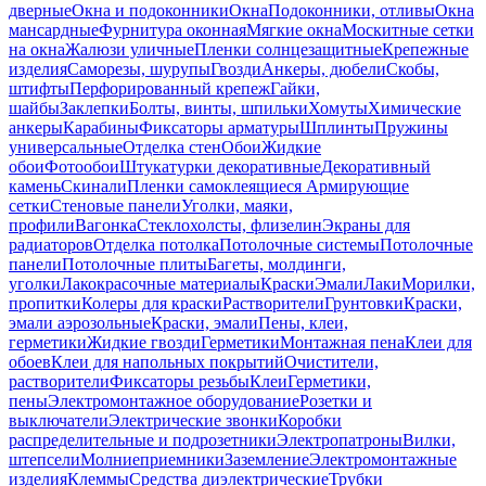
дверные
Окна и подоконники
Окна
Подоконники, отливы
Окна
мансардные
Фурнитура оконная
Мягкие окна
Москитные сетки
на окна
Жалюзи уличные
Пленки солнцезащитные
Крепежные
изделия
Саморезы, шурупы
Гвозди
Анкеры, дюбели
Скобы,
штифты
Перфорированный крепеж
Гайки,
шайбы
Заклепки
Болты, винты, шпильки
Хомуты
Химические
анкеры
Карабины
Фиксаторы арматуры
Шплинты
Пружины
универсальные
Отделка стен
Обои
Жидкие
обои
Фотообои
Штукатурки декоративные
Декоративный
камень
Скинали
Пленки самоклеящиеся
Армирующие
сетки
Стеновые панели
Уголки, маяки,
профили
Вагонка
Стеклохолсты, флизелин
Экраны для
радиаторов
Отделка потолка
Потолочные системы
Потолочные
панели
Потолочные плиты
Багеты, молдинги,
уголки
Лакокрасочные материалы
Краски
Эмали
Лаки
Морилки,
пропитки
Колеры для краски
Растворители
Грунтовки
Краски,
эмали аэрозольные
Краски, эмали
Пены, клеи,
герметики
Жидкие гвозди
Герметики
Монтажная пена
Клеи для
обоев
Клеи для напольных покрытий
Очистители,
растворители
Фиксаторы резьбы
Клеи
Герметики,
пены
Электромонтажное оборудование
Розетки и
выключатели
Электрические звонки
Коробки
распределительные и подрозетники
Электропатроны
Вилки,
штепсели
Молниеприемники
Заземление
Электромонтажные
изделия
Клеммы
Средства диэлектрические
Трубки