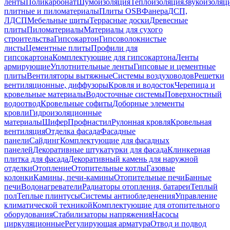
ленты
Поликарбонат
Шумоизоляция
Теплоизоляция
Звукоизоляц
плитные и пиломатериалы
Плиты OSB
Фанера
ДСП,
ЛДСП
Мебельные щиты
Террасные доски
Древесные
плиты
Пиломатериалы
Материалы для сухого
строительства
Гипсокартон
Гипсоволокнистые
листы
Цементные плиты
Профили для
гипсокартона
Комплектующие для гипсокартона
Ленты
армирующие
Уплотнительные ленты
Гипсовые и цементные
плиты
Вентиляторы вытяжные
Системы воздуховодов
Решетки
вентиляционные, диффузоры
Кровля и водосток
Черепица и
кровельные материалы
Водосточные системы
Поверхностный
водоотвод
Кровельные софиты
Доборные элементы
кровли
Гидроизоляционные
материалы
Шифер
Профнастил
Рулонная кровля
Кровельная
вентиляция
Отделка фасада
Фасадные
панели
Сайдинг
Комплектующие для фасадных
панелей
Декоративные штукатурки для фасада
Клинкерная
плитка для фасада
Декоративный камень для наружной
отделки
Отопление
Отопительные котлы
Газовые
колонки
Камины, печи-камины
Отопительные печи
Банные
печи
Водонагреватели
Радиаторы отопления, батареи
Теплый
пол
Теплые плинтусы
Системы антиобледенения
Управление
климатической техникой
Комплектующие для отопительного
оборудования
Стабилизаторы напряжения
Насосы
циркуляционные
Регулирующая арматура
Отвод и подвод