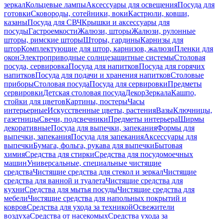
зеркал
Кольцевые лампы
Аксессуары для освещения
Посуда для
готовки
Сковороды, сотейники, воки
Кастрюли, ковши,
казаны
Посуда для СВЧ
Крышки и аксессуары для
посуды
Гастроемкости
Жалюзи, шторы
Жалюзи, рулонные
шторы, римские шторы
Шторы, гардины
Карнизы для
штор
Комплектующие для штор, карнизов, жалюзи
Пленки для
окон
Электроприводные солнцезащитные системы
Столовая
посуда, сервировка
Посуда для напитков
Посуда для горячих
напитков
Посуда для подачи и хранения напитков
Столовые
приборы
Столовая посуда
Посуда для сервировки
Предметы
сервировки
Детская столовая посуда
Декор
Зеркала
Кашпо,
стойки для цветов
Картины, постеры
Часы
интерьерные
Искусственные цветы, растения
Вазы
Ключницы,
газетницы
Свечи, подсвечники
Предметы интерьера
Ширмы
декоративные
Посуда для выпечки, запекания
Формы для
выпечки, запекания
Посуда для запекания
Аксессуары для
выпечки
Бумага, фольга, рукава для выпечки
Бытовая
химия
Средства для стирки
Средства для посудомоечных
машин
Универсальные, специальные чистящие
средства
Чистящие средства для стекол и зеркал
Чистящие
средства для ванной и туалета
Чистящие средства для
кухни
Средства для мытья посуды
Чистящие средства для
мебели
Чистящие средства для напольных покрытий и
ковров
Средства для ухода за техникой
Освежители
воздуха
Средства от насекомых
Средства ухода за