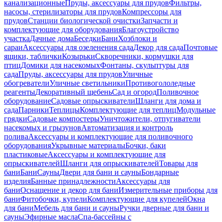
канализационные
Пруды, аксессуары для прудов
Фильтры,
насосы, стерилизаторы для прудов
Компрессоры для
прудов
Станции биологической очистки
Запчасти и
комплектующие для оборудования
Благоустройство
участка
Дачные дома
Беседки
Бани
Хозблоки и
сараи
Аксессуары для озеленения сада
Декор для сада
Почтовые
ящики, таблички
Козырьки
Скворечники, кормушки для
птиц
Домики для насекомых
Фонтаны, скульптуры для
сада
Пруды, аксессуары для прудов
Уличные
обогреватели
Уличные светильники
Противогололедные
реагенты
Декоративный щебень
Сад и огород
Поливочное
оборудование
Садовые опрыскиватели
Шланги для дома и
сада
Парники
Теплицы
Комплектующие для теплиц
Модульные
грядки
Садовые компостеры
Уничтожители, отпугиватели
насекомых и грызунов
Автоматизация и контроль
полива
Аксессуары и комплектующие для поливочного
оборудования
Укрывные материалы
Бочки, баки
пластиковые
Аксессуары и комплектующие для
опрыскивателей
Шланги для опрыскивателей
Товары для
бани
Бани
Сауны
Двери для бани и сауны
Бондарные
изделия
Банные принадлежности
Аксессуары для
бани
Оснащение и декор для бани
Измерительные приборы для
бани
Фитобочки, купели
Комплектующие для купелей
Окна
для бани
Мебель для бани и сауны
Ручки дверные для бани и
сауны
Эфирные масла
Спа-бассейны с