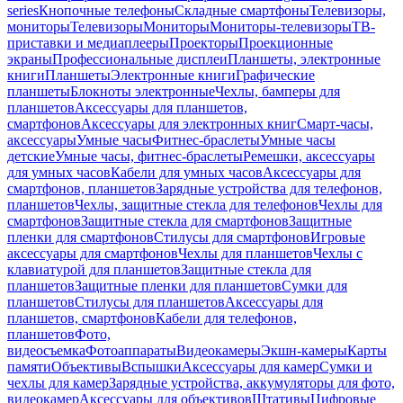
series
Кнопочные телефоны
Складные смартфоны
Телевизоры,
мониторы
Телевизоры
Мониторы
Мониторы-телевизоры
ТВ-
приставки и медиаплееры
Проекторы
Проекционные
экраны
Профессиональные дисплеи
Планшеты, электронные
книги
Планшеты
Электронные книги
Графические
планшеты
Блокноты электронные
Чехлы, бамперы для
планшетов
Аксессуары для планшетов,
смартфонов
Аксессуары для электронных книг
Смарт-часы,
аксессуары
Умные часы
Фитнес-браслеты
Умные часы
детские
Умные часы, фитнес-браслеты
Ремешки, аксессуары
для умных часов
Кабели для умных часов
Аксессуары для
смартфонов, планшетов
Зарядные устройства для телефонов,
планшетов
Чехлы, защитные стекла для телефонов
Чехлы для
смартфонов
Защитные стекла для смартфонов
Защитные
пленки для смартфонов
Стилусы для смартфонов
Игровые
аксессуары для смартфонов
Чехлы для планшетов
Чехлы с
клавиатурой для планшетов
Защитные стекла для
планшетов
Защитные пленки для планшетов
Сумки для
планшетов
Стилусы для планшетов
Аксессуары для
планшетов, смартфонов
Кабели для телефонов,
планшетов
Фото,
видеосъемка
Фотоаппараты
Видеокамеры
Экшн-камеры
Карты
памяти
Объективы
Вспышки
Аксессуары для камер
Сумки и
чехлы для камер
Зарядные устройства, аккумуляторы для фото,
видеокамер
Аксессуары для объективов
Штативы
Цифровые