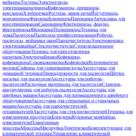
мейкеры
Тостеры
Электрогрили,
электрошашлычницы
Вафельницы, орешницы,
кексницы
Хлебопечки
Ростеры, мини-печи
Йогуртницы,
мороженицы
Фризеры
Блинницы
Пароварки
Автоклавы для
консервирования
Сыроварни
Фритюрницы, фондю-
фритюрницы
Яйцеварки
Попкорницы
Техника для
дома
Пылесосы
Пылесосы профессиональные
Роботы-
пылесосы, мойщики окон
Пароочистители
Электровеники,
электрошвабры
Стеклоочистители
Стерилизационное
оборудование
Техника для приготовления
напитков
Электрочайники
Кофеварки,
кофемашины
Соковыжималки
Кофемолки
Вспениватели
молока
Сифоны для газирования воды
Аксессуары для
домашней техники
Принадлежности для пылесосов
Щетки,
насадки для пылесосов
Аксессуары для роботов-
пылесосов
Расходные материалы для пылесосов
Станции,
аккумуляторы для роботов-пылесосов
Аксессуары для
швейных машин
Аксессуары для промышленного швейного
оборудования
Аксессуары для стиральных и сушильных
машин
Аксессуары для пароочистителей,
отпаривателей
Аксессуары для стеклоочистителей
Техника для
измельчения продуктов
Блендеры
Кухонные комбайны,
измельчители
Планетарные
миксеры
Миксеры
Мясорубки
Ломтерезки
Комплектующие для
климатической техники
Управление климатической