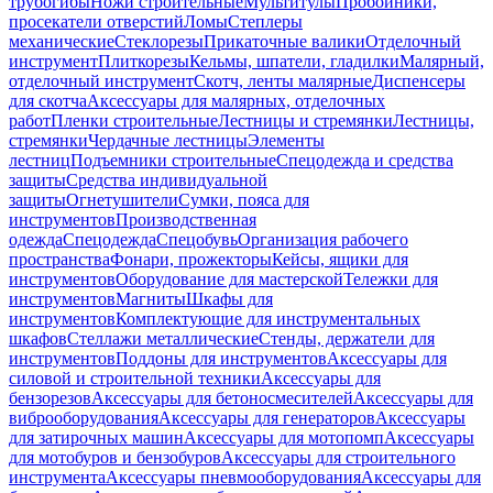
трубогибы
Ножи строительные
Мультитулы
Пробойники,
просекатели отверстий
Ломы
Степлеры
механические
Стеклорезы
Прикаточные валики
Отделочный
инструмент
Плиткорезы
Кельмы, шпатели, гладилки
Малярный,
отделочный инструмент
Скотч, ленты малярные
Диспенсеры
для скотча
Аксессуары для малярных, отделочных
работ
Пленки строительные
Лестницы и стремянки
Лестницы,
стремянки
Чердачные лестницы
Элементы
лестниц
Подъемники строительные
Спецодежда и средства
защиты
Средства индивидуальной
защиты
Огнетушители
Сумки, пояса для
инструментов
Производственная
одежда
Спецодежда
Спецобувь
Организация рабочего
пространства
Фонари, прожекторы
Кейсы, ящики для
инструментов
Оборудование для мастерской
Тележки для
инструментов
Магниты
Шкафы для
инструментов
Комплектующие для инструментальных
шкафов
Стеллажи металлические
Стенды, держатели для
инструментов
Поддоны для инструментов
Аксессуары для
силовой и строительной техники
Аксессуары для
бензорезов
Аксессуары для бетоносмесителей
Аксессуары для
виброоборудования
Аксессуары для генераторов
Аксессуары
для затирочных машин
Аксессуары для мотопомп
Аксессуары
для мотобуров и бензобуров
Аксессуары для строительного
инструмента
Аксессуары пневмооборудования
Аксессуары для