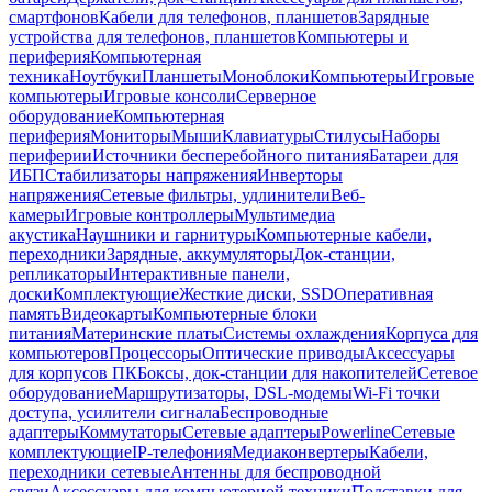
смартфонов
Кабели для телефонов, планшетов
Зарядные
устройства для телефонов, планшетов
Компьютеры и
периферия
Компьютерная
техника
Ноутбуки
Планшеты
Моноблоки
Компьютеры
Игровые
компьютеры
Игровые консоли
Серверное
оборудование
Компьютерная
периферия
Мониторы
Мыши
Клавиатуры
Стилусы
Наборы
периферии
Источники бесперебойного питания
Батареи для
ИБП
Стабилизаторы напряжения
Инверторы
напряжения
Сетевые фильтры, удлинители
Веб-
камеры
Игровые контроллеры
Мультимедиа
акустика
Наушники и гарнитуры
Компьютерные кабели,
переходники
Зарядные, аккумуляторы
Док-станции,
репликаторы
Интерактивные панели,
доски
Комплектующие
Жесткие диски, SSD
Оперативная
память
Видеокарты
Компьютерные блоки
питания
Материнские платы
Системы охлаждения
Корпуса для
компьютеров
Процессоры
Оптические приводы
Аксессуары
для корпусов ПК
Боксы, док-станции для накопителей
Сетевое
оборудование
Маршрутизаторы, DSL-модемы
Wi-Fi точки
доступа, усилители сигнала
Беспроводные
адаптеры
Коммутаторы
Сетевые адаптеры
Powerline
Сетевые
комплектующие
IP-телефония
Медиаконвертеры
Кабели,
переходники сетевые
Антенны для беспроводной
связи
Аксессуары для компьютерной техники
Подставки для