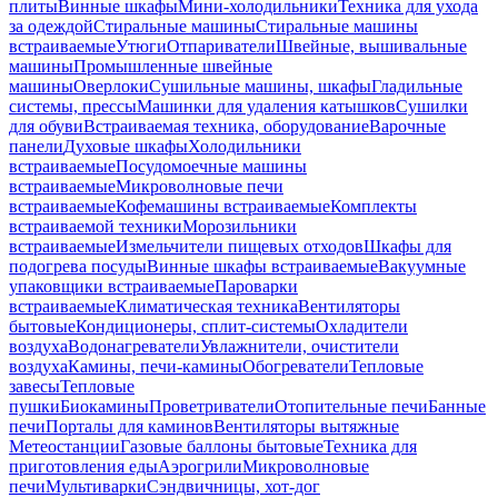
плиты
Винные шкафы
Мини-холодильники
Техника для ухода
за одеждой
Стиральные машины
Стиральные машины
встраиваемые
Утюги
Отпариватели
Швейные, вышивальные
машины
Промышленные швейные
машины
Оверлоки
Сушильные машины, шкафы
Гладильные
системы, прессы
Машинки для удаления катышков
Сушилки
для обуви
Встраиваемая техника, оборудование
Варочные
панели
Духовые шкафы
Холодильники
встраиваемые
Посудомоечные машины
встраиваемые
Микроволновые печи
встраиваемые
Кофемашины встраиваемые
Комплекты
встраиваемой техники
Морозильники
встраиваемые
Измельчители пищевых отходов
Шкафы для
подогрева посуды
Винные шкафы встраиваемые
Вакуумные
упаковщики встраиваемые
Пароварки
встраиваемые
Климатическая техника
Вентиляторы
бытовые
Кондиционеры, сплит-системы
Охладители
воздуха
Водонагреватели
Увлажнители, очистители
воздуха
Камины, печи-камины
Обогреватели
Тепловые
завесы
Тепловые
пушки
Биокамины
Проветриватели
Отопительные печи
Банные
печи
Порталы для каминов
Вентиляторы вытяжные
Метеостанции
Газовые баллоны бытовые
Техника для
приготовления еды
Аэрогрили
Микроволновые
печи
Мультиварки
Сэндвичницы, хот-дог