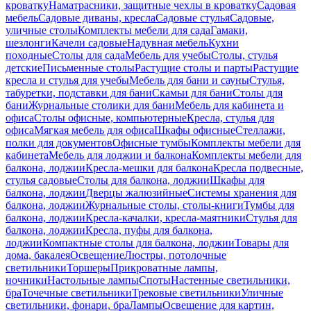
кроватку
Наматрасники, защитные чехлы в кроватку
Садовая
мебель
Садовые диваны, кресла
Садовые стулья
Садовые,
уличные столы
Комплекты мебели для сада
Гамаки,
шезлонги
Качели садовые
Надувная мебель
Кухни
походные
Столы для сада
Мебель для учебы
Столы, стулья
детские
Письменные столы
Растущие столы и парты
Растущие
кресла и стулья для учебы
Мебель для бани и сауны
Стулья,
табуретки, подставки для бани
Скамьи для бани
Столы для
бани
Журнальные столики для бани
Мебель для кабинета и
офиса
Столы офисные, компьютерные
Кресла, стулья для
офиса
Мягкая мебель для офиса
Шкафы офисные
Стеллажи,
полки для документов
Офисные тумбы
Комплекты мебели для
кабинета
Мебель для лоджии и балкона
Комплекты мебели для
балкона, лоджии
Кресла-мешки для балкона
Кресла подвесные,
стулья садовые
Столы для балкона, лоджии
Шкафы для
балкона, лоджии
Дверцы жалюзийные
Системы хранения для
балкона, лоджии
Журнальные столы, столы-книги
Тумбы для
балкона, лоджии
Кресла-качалки, кресла-маятники
Стулья для
балкона, лоджии
Кресла, пуфы для балкона,
лоджии
Компактные столы для балкона, лоджии
Товары для
дома, бакалея
Освещение
Люстры, потолочные
светильники
Торшеры
Прикроватные лампы,
ночники
Настольные лампы
Споты
Настенные светильники,
бра
Точечные светильники
Трековые светильники
Уличные
светильники, фонари, бра
Лампы
Освещение для картин,