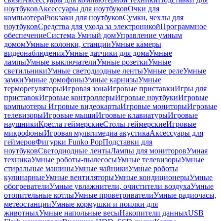
ноутбуков
Аксессуары для ноутбуков
Очки для
компьютера
Рюкзаки для ноутбуков
Сумки, чехлы для
ноутбуков
Средства для ухода за электроникой
Программное
обеспечение
Система Умный дом
Управление умным
домом
Умные колонки, станции
Умные камеры
видеонаблюдения
Умные датчики для дома
Умные
лампы
Умные выключатели
Умные розетки
Умные
светильники
Умные светодиодные ленты
Умные реле
Умные
замки
Умные домофоны
Умные карнизы
Умные
терморегуляторы
Игровая зона
Игровые приставки
Игры для
приставок
Игровые контроллеры
Игровые ноутбуки
Игровые
компьютеры
Игровые видеокарты
Игровые мониторы
Игровые
телевизоры
Игровые мыши
Игровые клавиатуры
Игровые
наушники
Кресла геймерские
Столы геймерские
Игровые
микрофоны
Игровая мультимедиа акустика
Аксессуары для
геймеров
Фигурки Funko Pop
Подставки для
ноутбуков
Светодиодные ленты
Лампы для мониторов
Умная
техника
Умные роботы-пылесосы
Умные телевизоры
Умные
стиральные машины
Умные чайники
Умные роботы
кулинарные
Умные вентиляторы
Умные кондиционеры
Умные
обогреватели
Умные увлажнители, очистители воздуха
Умные
отопительные котлы
Умные проветриватели
Умные радиочасы,
метеостанции
Умные кормушки и поилки для
животных
Умные напольные весы
Накопители данных
USB