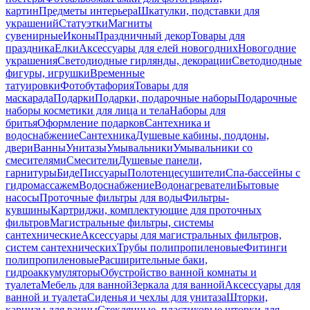
картин
Предметы интерьера
Шкатулки, подставки для
украшений
Статуэтки
Магниты
сувенирные
Иконы
Праздничный декор
Товары для
праздника
Елки
Аксессуары для елей новогодних
Новогодние
украшения
Светодиодные гирлянды, декорации
Светодиодные
фигуры, игрушки
Временные
татуировки
Фотобутафория
Товары для
маскарада
Подарки
Подарки, подарочные наборы
Подарочные
наборы косметики для лица и тела
Наборы для
бритья
Оформление подарков
Сантехника и
водоснабжение
Сантехника
Душевые кабины, поддоны,
двери
Ванны
Унитазы
Умывальники
Умывальники со
смесителями
Смесители
Душевые панели,
гарнитуры
Биде
Писсуары
Полотенцесушители
Спа-бассейны с
гидромассажем
Водоснабжение
Водонагреватели
Бытовые
насосы
Проточные фильтры для воды
Фильтры-
кувшины
Картриджи, комплектующие для проточных
фильтров
Магистральные фильтры, системы
сантехнические
Аксессуары для магистральных фильтров,
систем сантехнических
Трубы полипропиленовые
Фитинги
полипропиленовые
Расширительные баки,
гидроаккумуляторы
Обустройство ванной комнаты и
туалета
Мебель для ванной
Зеркала для ванной
Аксессуары для
ванной и туалета
Сиденья и чехлы для унитаза
Шторки,
карнизы для ванны
Стеклянные, пластиковые шторки для