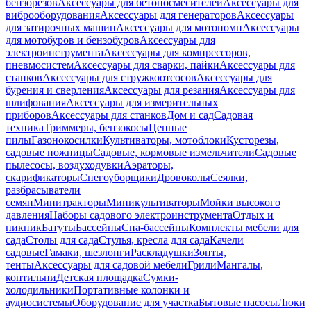
бензорезов
Аксессуары для бетоносмесителей
Аксессуары для
виброоборудования
Аксессуары для генераторов
Аксессуары
для затирочных машин
Аксессуары для мотопомп
Аксессуары
для мотобуров и бензобуров
Аксессуары для
электроинструмента
Аксессуары для компрессоров,
пневмосистем
Аксессуары для сварки, пайки
Аксессуары для
станков
Аксессуары для стружкоотсосов
Аксессуары для
бурения и сверления
Аксессуары для резания
Аксессуары для
шлифования
Аксессуары для измерительных
приборов
Аксессуары для станков
Дом и сад
Садовая
техника
Триммеры, бензокосы
Цепные
пилы
Газонокосилки
Культиваторы, мотоблоки
Кусторезы,
садовые ножницы
Садовые, кормовые измельчители
Садовые
пылесосы, воздуходувки
Аэраторы,
скарификаторы
Снегоуборщики
Дровоколы
Сеялки,
разбрасыватели
семян
Минитракторы
Миникультиваторы
Мойки высокого
давления
Наборы садового электроинструмента
Отдых и
пикник
Батуты
Бассейны
Спа-бассейны
Комплекты мебели для
сада
Столы для сада
Стулья, кресла для сада
Качели
садовые
Гамаки, шезлонги
Раскладушки
Зонты,
тенты
Аксессуары для садовой мебели
Грили
Мангалы,
коптильни
Детская площадка
Сумки-
холодильники
Портативные колонки и
аудиосистемы
Оборудование для участка
Бытовые насосы
Люки