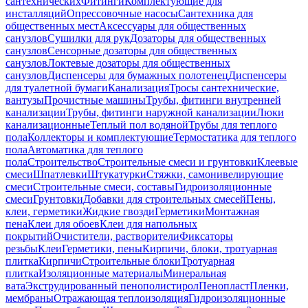
сантехнических
Фитинги
Комплектующие для
инсталляций
Опрессовочные насосы
Сантехника для
общественных мест
Аксессуары для общественных
санузлов
Сушилки для рук
Дозаторы для общественных
санузлов
Сенсорные дозаторы для общественных
санузлов
Локтевые дозаторы для общественных
санузлов
Диспенсеры для бумажных полотенец
Диспенсеры
для туалетной бумаги
Канализация
Тросы сантехнические,
вантузы
Прочистные машины
Трубы, фитинги внутренней
канализации
Трубы, фитинги наружной канализации
Люки
канализационные
Теплый пол водяной
Трубы для теплого
пола
Коллекторы и комплектующие
Термостатика для теплого
пола
Автоматика для теплого
пола
Строительство
Строительные смеси и грунтовки
Клеевые
смеси
Шпатлевки
Штукатурки
Стяжки, самонивелирующие
смеси
Строительные смеси, составы
Гидроизоляционные
смеси
Грунтовки
Добавки для строительных смесей
Пены,
клеи, герметики
Жидкие гвозди
Герметики
Монтажная
пена
Клеи для обоев
Клеи для напольных
покрытий
Очистители, растворители
Фиксаторы
резьбы
Клеи
Герметики, пены
Кирпичи, блоки, тротуарная
плитка
Кирпичи
Строительные блоки
Тротуарная
плитка
Изоляционные материалы
Минеральная
вата
Экструдированный пенополистирол
Пенопласт
Пленки,
мембраны
Отражающая теплоизоляция
Гидроизоляционные