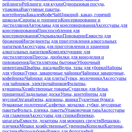
рейлинги
Рейлинги для кухни
Одноразовая посуда,
упаковка
Вакуумные пакеты,
контейнеры
Бакалея
Кофе
Чай
Цикорий, какао, горячий
шоколад
Сиропы и топпинги
Консервирование и
дистилляция
Автоклавы для консервирования
Аксессуары для
консервирования
Приспособления для
консервирования
Открывалки
Пивоварни
Емкости для
брожения
Ингредиенты для приготовления алкогольных
напитков
Аксессуары для приготовления и хранения
алкогольных напитков
Комплектующие для
дистилляторов
Прессы, дробилки для виноделия и
пивоварения
Дистилляторы бытовые
Уборочный
инвентарь
Швабры, насадки
Ведра, тазы для уборки
Наборы
для уборки
Турки, заварочные чайники
Чайники заварочные,
кофейники
Чайники для плиты
Турки, молочники
Аксессуары
для чайников, электрочайников
Фильтры-
кувшины
Хозяйственные товары
Сушилки для белья,
прищепки
Гладильные доски
Урны, контейнеры для
мусора
Органайзеры, корзины, ящики
Туалетная бумага,
бумажные полотенца
Салфетки, мочалки, губки, мусорные
пакеты
Фольга, пленка, пакеты
Упаковочная тара
Аксессуары
для глажения
Аксессуары для стирки
Веревки,
шпагаты
Емкости, дозаторы для моющих средств
Вешалки-
плечики
Мешки хозяйственные
Сувениры
Копилки
Картины,
постеры
Фотоальбомы
Рамки для фотографий,