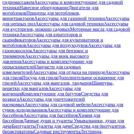
гидромассажем
Аксессуары и комплектующие для садовой
техники
Навесное оборудование
Двигатели для
мотоблоков
Прицепы для мотоблоков,
минитракторов
Аксессуары для газонной техники
Аксессуары
для цепных пил
Аксессуары для садовой техники
Аксессуары
для кусторезов, ножниц садовых
Моторные масла для садовой
техники
Аксессуары для аэратоторов и
скарификаторов
Аксессуары для культиваторов и
мотоблоков
Аксессуары для воздуходувок
Аксессуары для
газонокосилок
Аксессуары для бензокос и
триммеров
Аксессуары для моек высокого
давления
Аксессуары и комплектующие для
опрыскивателей
Запчасти для садовых
измельчителей
Аксессуары для отдыха на природе
Аксессуары
для гриля
Посуда для гриля
Дополнительное оснащение для
грилей
Аксессуары для мангалов, тандыров
Шампуры,
решетки для мангалов
Аксессуары для
копчения
Комплектующие для батутов
Средства для
розжига
Аксессуары для уничтожителей
насекомых
Аксессуары для садовой мебели
Аксессуары для
сумок-холодильников
Аксессуары и комплектующие для
бассейнов
Аксессуары для бассейнов
Химия для
бассейнов
Дачные души и туалеты
Умывальники, души для
дачи
Биотуалеты
Туалеты для дачи
Средства для биотуалетов,
биоактиваторы
Садовые инструменты
Лестницы,