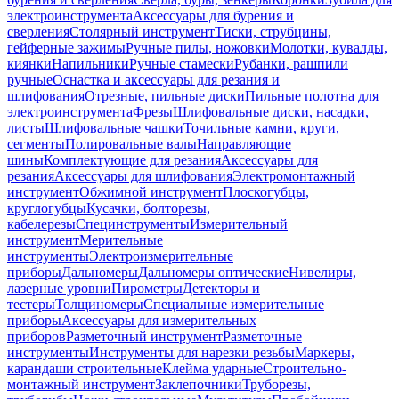
электроинструмента
Аксессуары для бурения и
сверления
Столярный инструмент
Тиски, струбцины,
гейферные зажимы
Ручные пилы, ножовки
Молотки, кувалды,
киянки
Напильники
Ручные стамески
Рубанки, рашпили
ручные
Оснастка и аксессуары для резания и
шлифования
Отрезные, пильные диски
Пильные полотна для
электроинструмента
Фрезы
Шлифовальные диски, насадки,
листы
Шлифовальные чашки
Точильные камни, круги,
сегменты
Полировальные валы
Направляющие
шины
Комплектующие для резания
Аксессуары для
резания
Аксессуары для шлифования
Электромонтажный
инструмент
Обжимной инструмент
Плоскогубцы,
круглогубцы
Кусачки, болторезы,
кабелерезы
Специнструменты
Измерительный
инструмент
Мерительные
инструменты
Электроизмерительные
приборы
Дальномеры
Дальномеры оптические
Нивелиры,
лазерные уровни
Пирометры
Детекторы и
тестеры
Толщиномеры
Специальные измерительные
приборы
Аксессуары для измерительных
приборов
Разметочный инструмент
Разметочные
инструменты
Инструменты для нарезки резьбы
Маркеры,
карандаши строительные
Клейма ударные
Строительно-
монтажный инструмент
Заклепочники
Труборезы,