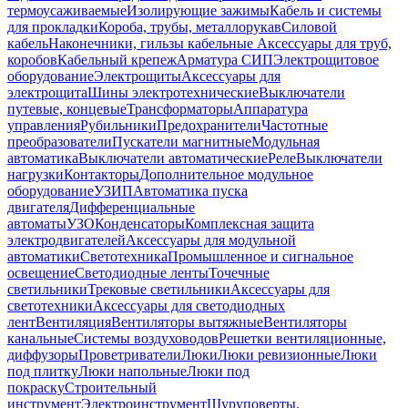
термоусаживаемые
Изолирующие зажимы
Кабель и системы
для прокладки
Короба, трубы, металлорукав
Силовой
кабель
Наконечники, гильзы кабельные
Аксессуары для труб,
коробов
Кабельный крепеж
Арматура СИП
Электрощитовое
оборудование
Электрощиты
Аксессуары для
электрощита
Шины электротехнические
Выключатели
путевые, концевые
Трансформаторы
Аппаратура
управления
Рубильники
Предохранители
Частотные
преобразователи
Пускатели магнитные
Модульная
автоматика
Выключатели автоматические
Реле
Выключатели
нагрузки
Контакторы
Дополнительное модульное
оборудование
УЗИП
Автоматика пуска
двигателя
Дифференциальные
автоматы
УЗО
Конденсаторы
Комплексная защита
электродвигателей
Аксессуары для модульной
автоматики
Светотехника
Промышленное и сигнальное
освещение
Светодиодные ленты
Точечные
светильники
Трековые светильники
Аксессуары для
светотехники
Аксессуары для светодиодных
лент
Вентиляция
Вентиляторы вытяжные
Вентиляторы
канальные
Системы воздуховодов
Решетки вентиляционные,
диффузоры
Проветриватели
Люки
Люки ревизионные
Люки
под плитку
Люки напольные
Люки под
покраску
Строительный
инструмент
Электроинструмент
Шуруповерты,