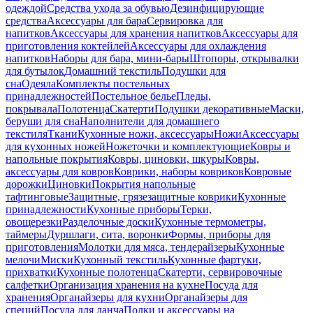
одеждой
Средства ухода за обувью
Дезинфицирующие
средства
Аксессуары для бара
Сервировка для
напитков
Аксессуары для хранения напитков
Аксессуары для
приготовления коктейлей
Аксессуары для охлаждения
напитков
Наборы для бара, мини-бары
Штопоры, открывалки
для бутылок
Домашний текстиль
Подушки для
сна
Одеяла
Комплекты постельных
принадлежностей
Постельное белье
Пледы,
покрывала
Полотенца
Скатерти
Подушки декоративные
Маски,
беруши для сна
Наполнители для домашнего
текстиля
Ткани
Кухонные ножи, аксессуары
Ножи
Аксессуары
для кухонных ножей
Ножеточки и комплектующие
Ковры и
напольные покрытия
Ковры, циновки, шкуры
Ковры,
аксессуары для ковров
Коврики, наборы ковриков
Ковровые
дорожки
Циновки
Покрытия напольные
тафтинговые
Защитные, грязезащитные коврики
Кухонные
принадлежности
Кухонные приборы
Терки,
овощерезки
Разделочные доски
Кухонные термометры,
таймеры
Дуршлаги, сита, воронки
Формы, приборы для
приготовления
Молотки для мяса, тендерайзеры
Кухонные
мелочи
Миски
Кухонный текстиль
Кухонные фартуки,
прихватки
Кухонные полотенца
Скатерти, сервировочные
салфетки
Организация хранения на кухне
Посуда для
хранения
Органайзеры для кухни
Органайзеры для
специй
Посуда для ланча
Полки и аксессуары на