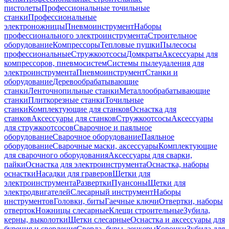
пистолеты
Профессиональные точильные
станки
Профессиональные
электроножницы
Пневмоинструмент
Наборы
профессионального электроинструмента
Строительное
оборудование
Компрессоры
Тепловые пушки
Пылесосы
профессиональные
Стружкоотсосы
Домкраты
Аксессуары для
компрессоров, пневмосистем
Системы пылеудаления для
электроинструмента
Пневмоинструмент
Станки и
оборудование
Деревообрабатывающие
станки
Ленточнопильные станки
Металлообрабатывающие
станки
Плиткорезные станки
Точильные
станки
Комплектующие для станков
Оснастка для
станков
Аксессуары для станков
Стружкоотсосы
Аксессуары
для стружкоотсосов
Сварочное и паяльное
оборудование
Сварочное оборудование
Паяльное
оборудование
Сварочные маски, аксессуары
Комплектующие
для сварочного оборудования
Аксессуары для сварки,
пайки
Оснастка для электроинструмента
Оснастка, наборы
оснастки
Насадки для граверов
Щетки для
электроинструмента
Развертки
Пуансоны
Щетки для
электродвигателей
Слесарный инструмент
Наборы
инструментов
Головки, биты
Гаечные ключи
Отвертки, наборы
отверток
Ножницы слесарные
Клещи строительные
Зубила,
керны, выколотки
Щетки слесарные
Оснастка и аксессуары для
бурения и сверления
Сверла, буры, зенкеры
Коронки
Зубила для