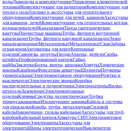
воды
Дымоходы и комплектующие
Управление климатической
техникой
Комплектующие для радиаторов
Комплектующие для
теплого пола
Топливо и аксессуары для отопительного
оборудования
Комплектующие для печей, каминов
Аксессуары
для каминов, печей
Комплектующие для отопительных котлов,
водонагревателей
Канализация
Тросы сантехнические,
вантузы
Прочистные машины
Трубы, фитинги внутренней
канализации
Трубы, фитинги наружной канализации
Люки
канализационные
Металлопрокат
Металлопрокат
Сваи
Заборы,
ограждения
Автоматика для ворот
Крепежные
изделия
Саморезы, шурупы
Гвозди
Анкеры, дюбели
Скобы,
штифты
Перфорированный крепеж
Гайки,
шайбы
Заклепки
Болты, винты, шпильки
Хомуты
Химические
анкеры
Карабины
Фиксаторы арматуры
Шплинты
Пружины
универсальные
Электромонтажное оборудование
Розетки и
выключатели
Электрические звонки
Коробки
распределительные и подрозетники
Электропатроны
Вилки,
штепсели
Заземление
Электромонтажные
изделия
Клеммы
Средства диэлектрические
Трубки
термоусаживаемые
Изолирующие зажимы
Кабель и системы
для прокладки
Короба, трубы, металлорукав
Силовой
кабель
Наконечники, гильзы кабельные
Аксессуары для труб,
коробов
Кабельный крепеж
Арматура СИП
Электрощитовое
оборудование
Электрощиты
Аксессуары для
электрощита
Шины электротехнические
Выключатели