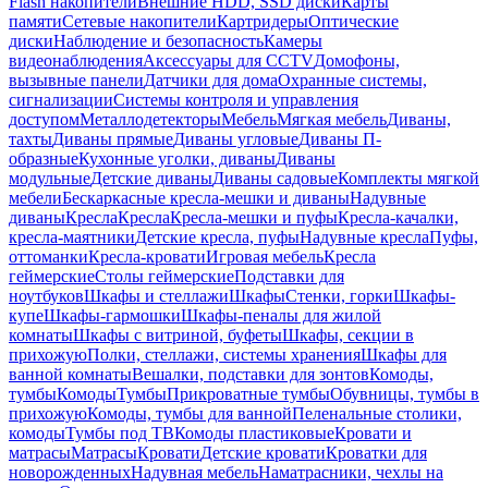
Flash накопители
Внешние HDD, SSD диски
Карты
памяти
Сетевые накопители
Картридеры
Оптические
диски
Наблюдение и безопасность
Камеры
видеонаблюдения
Аксессуары для CCTV
Домофоны,
вызывные панели
Датчики для дома
Охранные системы,
сигнализации
Системы контроля и управления
доступом
Металлодетекторы
Мебель
Мягкая мебель
Диваны,
тахты
Диваны прямые
Диваны угловые
Диваны П-
образные
Кухонные уголки, диваны
Диваны
модульные
Детские диваны
Диваны садовые
Комплекты мягкой
мебели
Бескаркасные кресла-мешки и диваны
Надувные
диваны
Кресла
Кресла
Кресла-мешки и пуфы
Кресла-качалки,
кресла-маятники
Детские кресла, пуфы
Надувные кресла
Пуфы,
оттоманки
Кресла-кровати
Игровая мебель
Кресла
геймерские
Столы геймерские
Подставки для
ноутбуков
Шкафы и стеллажи
Шкафы
Стенки, горки
Шкафы-
купе
Шкафы-гармошки
Шкафы-пеналы для жилой
комнаты
Шкафы с витриной, буфеты
Шкафы, секции в
прихожую
Полки, стеллажи, системы хранения
Шкафы для
ванной комнаты
Вешалки, подставки для зонтов
Комоды,
тумбы
Комоды
Тумбы
Прикроватные тумбы
Обувницы, тумбы в
прихожую
Комоды, тумбы для ванной
Пеленальные столики,
комоды
Тумбы под ТВ
Комоды пластиковые
Кровати и
матрасы
Матрасы
Кровати
Детские кровати
Кроватки для
новорожденных
Надувная мебель
Наматрасники, чехлы на