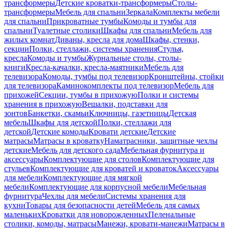
трансформеры
Детские кроватки-трансформеры
Столы-
трансформеры
Мебель для спальни
Зеркала
Комплекты мебели
для спальни
Прикроватные тумбы
Комоды и тумбы для
спальни
Туалетные столики
Шкафы для спальни
Мебель для
жилых комнат
Диваны, кресла для дома
Шкафы, стенки,
секции
Полки, стеллажи, системы хранения
Стулья,
кресла
Комоды и тумбы
Журнальные столы, столы-
книги
Кресла-качалки, кресла-маятники
Мебель для
телевизора
Комоды, тумбы под телевизор
Кронштейны, стойки
для телевизора
Каминокомплекты под телевизор
Мебель для
прихожей
Секции, тумбы в прихожую
Полки и системы
хранения в прихожую
Вешалки, подставки для
зонтов
Банкетки, скамьи
Ключницы, газетницы
Детская
мебель
Шкафы для детской
Полки, стеллажи для
детской
Детские комоды
Кровати детские
Детские
матрасы
Матрасы в кроватку
Наматрасники, защитные чехлы
детские
Мебель для детского сада
Мебельная фурнитура и
аксессуары
Комплектующие для столов
Комплектующие для
стульев
Комплектующие для кроватей и кроваток
Аксессуары
для мебели
Комплектующие для мягкой
мебели
Комплектующие для корпусной мебели
Мебельная
фурнитура
Чехлы для мебели
Системы хранения для
кухни
Товары для безопасности детей
Мебель для самых
маленьких
Кроватки для новорожденных
Пеленальные
столики, комоды, матрасы
Манежи, кровати-манежи
Матрасы в