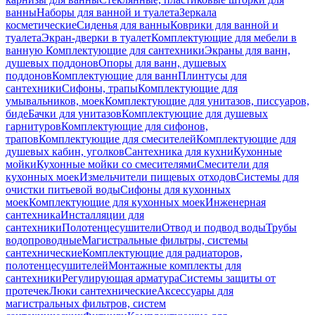
ванны
Наборы для ванной и туалета
Зеркала
косметические
Сиденья для ванны
Коврики для ванной и
туалета
Экран-дверки в туалет
Комплектующие для мебели в
ванную
Комплектующие для сантехники
Экраны для ванн,
душевых поддонов
Опоры для ванн, душевых
поддонов
Комплектующие для ванн
Плинтусы для
сантехники
Сифоны, трапы
Комплектующие для
умывальников, моек
Комплектующие для унитазов, писсуаров,
биде
Бачки для унитазов
Комплектующие для душевых
гарнитуров
Комплектующие для сифонов,
трапов
Комплектующие для смесителей
Комплектующие для
душевых кабин, уголков
Сантехника для кухни
Кухонные
мойки
Кухонные мойки со смесителями
Смесители для
кухонных моек
Измельчители пищевых отходов
Системы для
очистки питьевой воды
Сифоны для кухонных
моек
Комплектующие для кухонных моек
Инженерная
сантехника
Инсталляции для
сантехники
Полотенцесушители
Отвод и подвод воды
Трубы
водопроводные
Магистральные фильтры, системы
сантехнические
Комплектующие для радиаторов,
полотенцесушителей
Монтажные комплекты для
сантехники
Регулирующая арматура
Системы защиты от
протечек
Люки сантехнические
Аксессуары для
магистральных фильтров, систем