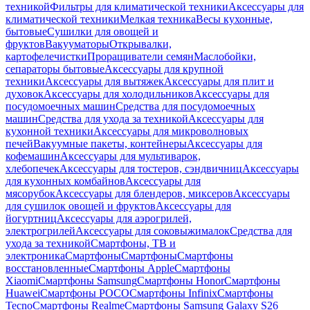
техникой
Фильтры для климатической техники
Аксессуары для
климатической техники
Мелкая техника
Весы кухонные,
бытовые
Сушилки для овощей и
фруктов
Вакууматоры
Открывалки,
картофелечистки
Проращиватели семян
Маслобойки,
сепараторы бытовые
Аксессуары для крупной
техники
Аксессуары для вытяжек
Аксессуары для плит и
духовок
Аксессуары для холодильников
Аксессуары для
посудомоечных машин
Средства для посудомоечных
машин
Средства для ухода за техникой
Аксессуары для
кухонной техники
Аксессуары для микроволновых
печей
Вакуумные пакеты, контейнеры
Аксессуары для
кофемашин
Аксессуары для мультиварок,
хлебопечек
Аксессуары для тостеров, сэндвичниц
Аксессуары
для кухонных комбайнов
Аксессуары для
мясорубок
Аксессуары для блендеров, миксеров
Аксессуары
для сушилок овощей и фруктов
Аксессуары для
йогуртниц
Аксессуары для аэрогрилей,
электрогрилей
Аксессуары для соковыжималок
Средства для
ухода за техникой
Смартфоны, ТВ и
электроника
Смартфоны
Смартфоны
Смартфоны
восстановленные
Смартфоны Apple
Смартфоны
Xiaomi
Смартфоны Samsung
Смартфоны Honor
Смартфоны
Huawei
Смартфоны POCO
Смартфоны Infinix
Смартфоны
Tecno
Смартфоны Realme
Смартфоны Samsung Galaxy S26