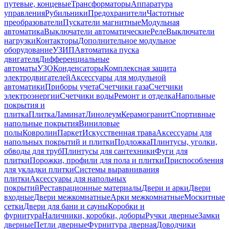
путевые, концевые
Трансформаторы
Аппаратура
управления
Рубильники
Предохранители
Частотные
преобразователи
Пускатели магнитные
Модульная
автоматика
Выключатели автоматические
Реле
Выключатели
нагрузки
Контакторы
Дополнительное модульное
оборудование
УЗИП
Автоматика пуска
двигателя
Дифференциальные
автоматы
УЗО
Конденсаторы
Комплексная защита
электродвигателей
Аксессуары для модульной
автоматики
Приборы учета
Счетчики газа
Счетчики
электроэнергии
Счетчики воды
Ремонт и отделка
Напольные
покрытия и
плитка
Плитка
Ламинат
Линолеум
Керамогранит
Спортивные
напольные покрытия
Виниловые
полы
Ковролин
Паркет
Искусственная трава
Аксессуары для
напольных покрытий и плитки
Подложка
Плинтусы, уголки,
обводы для труб
Плинтусы для сантехники
Фуги для
плитки
Порожки, профили для пола и плитки
Приспособления
для укладки плитки
Системы выравнивания
плитки
Аксессуары для напольных
покрытий
Реставрационные материалы
Двери и арки
Двери
входные
Двери межкомнатные
Арки межкомнатные
Москитные
сетки
Двери для бани и сауны
Коробки и
фурнитура
Наличники, коробки, доборы
Ручки дверные
Замки
дверные
Петли дверные
Фурнитура дверная
Доводчики