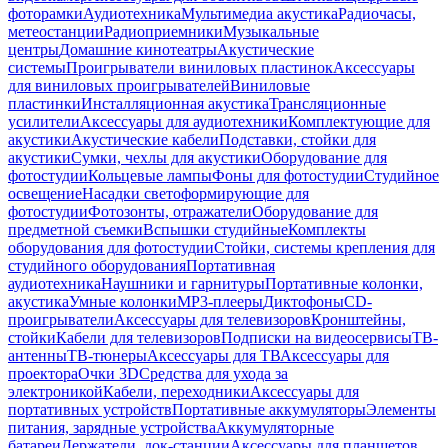
фоторамки
Аудиотехника
Мультимедиа акустика
Радиочасы,
метеостанции
Радиоприемники
Музыкальные
центры
Домашние кинотеатры
Акустические
системы
Проигрыватели виниловых пластинок
Аксессуары
для виниловых проигрывателей
Виниловые
пластинки
Инсталляционная акустика
Трансляционные
усилители
Аксессуары для аудиотехники
Комплектующие для
акустики
Акустические кабели
Подставки, стойки для
акустики
Сумки, чехлы для акустики
Оборудование для
фотостудии
Кольцевые лампы
Фоны для фотостудии
Студийное
освещение
Насадки светоформирующие для
фотостудии
Фотозонты, отражатели
Оборудование для
предметной съемки
Вспышки студийные
Комплекты
оборудования для фотостудии
Стойки, системы крепления для
студийного оборудования
Портативная
аудиотехника
Наушники и гарнитуры
Портативные колонки,
акустика
Умные колонки
MP3-плееры
Диктофоны
CD-
проигрыватели
Аксессуары для телевизоров
Кронштейны,
стойки
Кабели для телевизоров
Подписки на видеосервисы
ТВ-
антенны
ТВ-тюнеры
Аксессуары для ТВ
Аксессуары для
проектора
Очки 3D
Средства для ухода за
электроникой
Кабели, переходники
Аксессуары для
портативных устройств
Портативные аккумуляторы
Элементы
питания, зарядные устройства
Аккумуляторные
батареи
Держатели, док-станции
Аксессуары для планшетов,