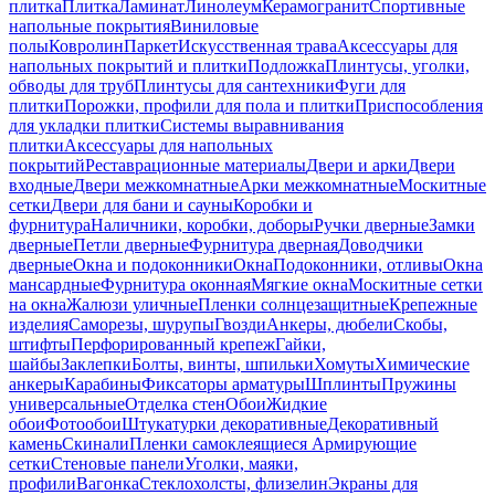
плитка
Плитка
Ламинат
Линолеум
Керамогранит
Спортивные
напольные покрытия
Виниловые
полы
Ковролин
Паркет
Искусственная трава
Аксессуары для
напольных покрытий и плитки
Подложка
Плинтусы, уголки,
обводы для труб
Плинтусы для сантехники
Фуги для
плитки
Порожки, профили для пола и плитки
Приспособления
для укладки плитки
Системы выравнивания
плитки
Аксессуары для напольных
покрытий
Реставрационные материалы
Двери и арки
Двери
входные
Двери межкомнатные
Арки межкомнатные
Москитные
сетки
Двери для бани и сауны
Коробки и
фурнитура
Наличники, коробки, доборы
Ручки дверные
Замки
дверные
Петли дверные
Фурнитура дверная
Доводчики
дверные
Окна и подоконники
Окна
Подоконники, отливы
Окна
мансардные
Фурнитура оконная
Мягкие окна
Москитные сетки
на окна
Жалюзи уличные
Пленки солнцезащитные
Крепежные
изделия
Саморезы, шурупы
Гвозди
Анкеры, дюбели
Скобы,
штифты
Перфорированный крепеж
Гайки,
шайбы
Заклепки
Болты, винты, шпильки
Хомуты
Химические
анкеры
Карабины
Фиксаторы арматуры
Шплинты
Пружины
универсальные
Отделка стен
Обои
Жидкие
обои
Фотообои
Штукатурки декоративные
Декоративный
камень
Скинали
Пленки самоклеящиеся
Армирующие
сетки
Стеновые панели
Уголки, маяки,
профили
Вагонка
Стеклохолсты, флизелин
Экраны для