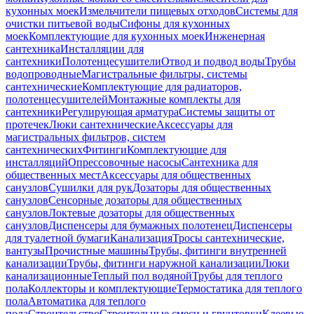
кухонных моек
Измельчители пищевых отходов
Системы для
очистки питьевой воды
Сифоны для кухонных
моек
Комплектующие для кухонных моек
Инженерная
сантехника
Инсталляции для
сантехники
Полотенцесушители
Отвод и подвод воды
Трубы
водопроводные
Магистральные фильтры, системы
сантехнические
Комплектующие для радиаторов,
полотенцесушителей
Монтажные комплекты для
сантехники
Регулирующая арматура
Системы защиты от
протечек
Люки сантехнические
Аксессуары для
магистральных фильтров, систем
сантехнических
Фитинги
Комплектующие для
инсталляций
Опрессовочные насосы
Сантехника для
общественных мест
Аксессуары для общественных
санузлов
Сушилки для рук
Дозаторы для общественных
санузлов
Сенсорные дозаторы для общественных
санузлов
Локтевые дозаторы для общественных
санузлов
Диспенсеры для бумажных полотенец
Диспенсеры
для туалетной бумаги
Канализация
Тросы сантехнические,
вантузы
Прочистные машины
Трубы, фитинги внутренней
канализации
Трубы, фитинги наружной канализации
Люки
канализационные
Теплый пол водяной
Трубы для теплого
пола
Коллекторы и комплектующие
Термостатика для теплого
пола
Автоматика для теплого
пола
Строительство
Строительные смеси и грунтовки
Клеевые