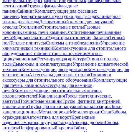
материалы
Шифер
Профнастил
Рулонная кровля
Кровельная
вентиляция
Отделка фасада
Фасадные
панели
Сайдинг
Комплектующие для фасадных
панелей
Декоративные штукатурки для фасада
Клинкерная
плитка для фасада
Декоративный камень для наружной
отделки
Отопление
Отопительные котлы
Газовые
колонки
Камины, печи-камины
Отопительные печи
Банные
печи
Водонагреватели
Радиаторы отопления, батареи
Теплый
пол
Теплые плинтусы
Системы антиобледенения
Управление
климатической техникой
Комплектующие для отопительного
оборудования
Стабилизаторы напряжения
Насосы
циркуляционные
Регулирующая арматура
Отвод и подвод
воды
Дымоходы и комплектующие
Управление климатической
техникой
Комплектующие для радиаторов
Комплектующие для
теплого пола
Аксессуары для теплых полов
Топливо и
аксессуары для отопительного оборудования
Комплектующие
для печей, каминов
Аксессуары для каминов,
печей
Комплектующие для отопительных котлов,
водонагревателей
Канализация
Тросы сантехнические,
вантузы
Прочистные машины
Трубы, фитинги внутренней
канализации
Трубы, фитинги наружной канализации
Люки
канализационные
Металлопрокат
Металлопрокат
Сваи
Заборы,
ограждения
Автоматика для ворот
Крепежные
изделия
Саморезы, шурупы
Гвозди
Анкеры, дюбели
Скобы,
штифты
Перфорированный крепеж
Гайки,