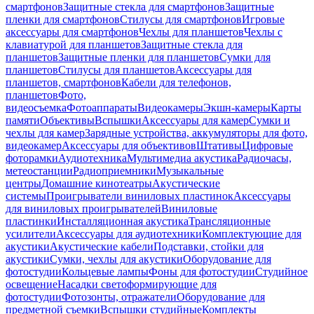
смартфонов
Защитные стекла для смартфонов
Защитные
пленки для смартфонов
Стилусы для смартфонов
Игровые
аксессуары для смартфонов
Чехлы для планшетов
Чехлы с
клавиатурой для планшетов
Защитные стекла для
планшетов
Защитные пленки для планшетов
Сумки для
планшетов
Стилусы для планшетов
Аксессуары для
планшетов, смартфонов
Кабели для телефонов,
планшетов
Фото,
видеосъемка
Фотоаппараты
Видеокамеры
Экшн-камеры
Карты
памяти
Объективы
Вспышки
Аксессуары для камер
Сумки и
чехлы для камер
Зарядные устройства, аккумуляторы для фото,
видеокамер
Аксессуары для объективов
Штативы
Цифровые
фоторамки
Аудиотехника
Мультимедиа акустика
Радиочасы,
метеостанции
Радиоприемники
Музыкальные
центры
Домашние кинотеатры
Акустические
системы
Проигрыватели виниловых пластинок
Аксессуары
для виниловых проигрывателей
Виниловые
пластинки
Инсталляционная акустика
Трансляционные
усилители
Аксессуары для аудиотехники
Комплектующие для
акустики
Акустические кабели
Подставки, стойки для
акустики
Сумки, чехлы для акустики
Оборудование для
фотостудии
Кольцевые лампы
Фоны для фотостудии
Студийное
освещение
Насадки светоформирующие для
фотостудии
Фотозонты, отражатели
Оборудование для
предметной съемки
Вспышки студийные
Комплекты