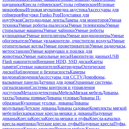
наушники
Кресла геймерские
Столы геймерские
Игровые
микрофоны
Игровая мультимедиа акустика
Аксессуары для
геймеров
Фигурки Funko Pop
Подставки для
ноутбуков
Светодиодные ленты
Лампы для мониторов
Умная
техника
Умные роботы-пылесосы
Умные телевизоры
Умные
стиральные машины
Умные чайники
Умные роботы
кулинарные
Умные вентиляторы
Умные кондиционеры
Умные
обогреватели
Умные увлажнители, очистители воздуха
Умные
отопительные котлы
Умные проветриватели
Умные радиочасы,
метеостанции
Умные кормушки и поилки для
животных
Умные напольные весы
Накопители данных
USB
Flash накопители
Внешние HDD, SSD диски
Карты
памяти
Сетевые накопители
Картридеры
Оптические
диски
Наблюдение и безопасность
Камеры
видеонаблюдения
Аксессуары для CCTV
Домофоны,
вызывные панели
Датчики для дома
Охранные системы,
сигнализации
Системы контроля и управления
доступом
Металлодетекторы
Мебель
Мягкая мебель
Диваны,
тахты
Диваны прямые
Диваны угловые
Диваны П-
образные
Кухонные уголки, диваны
Диваны
модульные
Детские диваны
Диваны садовые
Комплекты мягкой
мебели
Бескаркасные кресла-мешки и диваны
Надувные
диваны
Кресла
Кресла
Кресла-мешки и пуфы
Кресла-качалки,
кресла-маятники
Детские кресла, пуфы
Надувные кресла
Пуфы,
оттоманки
Кресла-кровати
Игровая мебель
Кресла