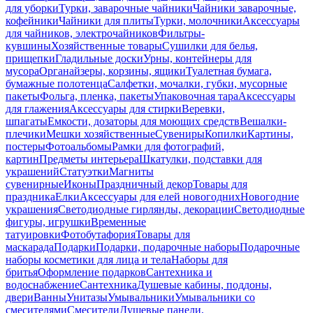
для уборки
Турки, заварочные чайники
Чайники заварочные,
кофейники
Чайники для плиты
Турки, молочники
Аксессуары
для чайников, электрочайников
Фильтры-
кувшины
Хозяйственные товары
Сушилки для белья,
прищепки
Гладильные доски
Урны, контейнеры для
мусора
Органайзеры, корзины, ящики
Туалетная бумага,
бумажные полотенца
Салфетки, мочалки, губки, мусорные
пакеты
Фольга, пленка, пакеты
Упаковочная тара
Аксессуары
для глажения
Аксессуары для стирки
Веревки,
шпагаты
Емкости, дозаторы для моющих средств
Вешалки-
плечики
Мешки хозяйственные
Сувениры
Копилки
Картины,
постеры
Фотоальбомы
Рамки для фотографий,
картин
Предметы интерьера
Шкатулки, подставки для
украшений
Статуэтки
Магниты
сувенирные
Иконы
Праздничный декор
Товары для
праздника
Елки
Аксессуары для елей новогодних
Новогодние
украшения
Светодиодные гирлянды, декорации
Светодиодные
фигуры, игрушки
Временные
татуировки
Фотобутафория
Товары для
маскарада
Подарки
Подарки, подарочные наборы
Подарочные
наборы косметики для лица и тела
Наборы для
бритья
Оформление подарков
Сантехника и
водоснабжение
Сантехника
Душевые кабины, поддоны,
двери
Ванны
Унитазы
Умывальники
Умывальники со
смесителями
Смесители
Душевые панели,