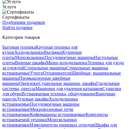
Услуги
Сертификаты
Подборщик подарков
Найти подарки
Категории товаров
Бытовая техника
Крупная техника для
кухни
Холодильники
Вытяжки
Кухонные
плиты
Морозильники
Посудомоечные машины
Настольные
плиты
Винные шкафы
Мини-холодильники
Техника для ухода
за одеждой
Стиральные машины
Стиральные машины
встраиваемые
Утюги
Отпариватели
Швейные, вышивальные
машины
Промышленные швейные
машины
Оверлоки
Сушильные машины, шкафы
Гладильные
системы, прессы
Машинки для удаления катышков
Сушилки
для обуви
Встраиваемая техника, оборудование
Варочные
панели
Духовые шкафы
Холодильники
встраиваемые
Посудомоечные машины
встраиваемые
Микроволновые печи
встраиваемые
Кофемашины встраиваемые
Комплекты
встраиваемой техники
Морозильники
встраиваемые
Измельчители пищевых отходов
Шкафы для