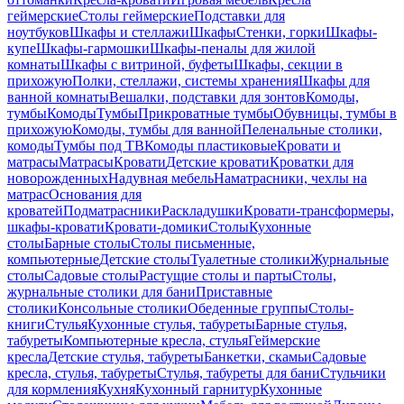
геймерские
Столы геймерские
Подставки для
ноутбуков
Шкафы и стеллажи
Шкафы
Стенки, горки
Шкафы-
купе
Шкафы-гармошки
Шкафы-пеналы для жилой
комнаты
Шкафы с витриной, буфеты
Шкафы, секции в
прихожую
Полки, стеллажи, системы хранения
Шкафы для
ванной комнаты
Вешалки, подставки для зонтов
Комоды,
тумбы
Комоды
Тумбы
Прикроватные тумбы
Обувницы, тумбы в
прихожую
Комоды, тумбы для ванной
Пеленальные столики,
комоды
Тумбы под ТВ
Комоды пластиковые
Кровати и
матрасы
Матрасы
Кровати
Детские кровати
Кроватки для
новорожденных
Надувная мебель
Наматрасники, чехлы на
матрас
Основания для
кроватей
Подматрасники
Раскладушки
Кровати-трансформеры,
шкафы-кровати
Кровати-домики
Столы
Кухонные
столы
Барные столы
Столы письменные,
компьютерные
Детские столы
Туалетные столики
Журнальные
столы
Садовые столы
Растущие столы и парты
Столы,
журнальные столики для бани
Приставные
столики
Консольные столики
Обеденные группы
Столы-
книги
Стулья
Кухонные стулья, табуреты
Барные стулья,
табуреты
Компьютерные кресла, стулья
Геймерские
кресла
Детские стулья, табуреты
Банкетки, скамьи
Садовые
кресла, стулья, табуреты
Стулья, табуреты для бани
Стульчики
для кормления
Кухня
Кухонный гарнитур
Кухонные