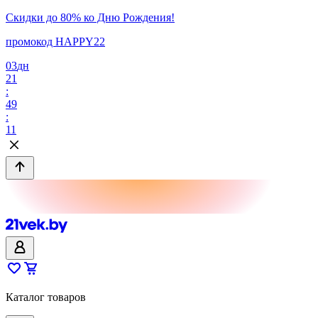
Скидки до 80% ко Дню Рождения!
промокод HAPPY22
03
дн
21
:
49
:
11
Каталог товаров