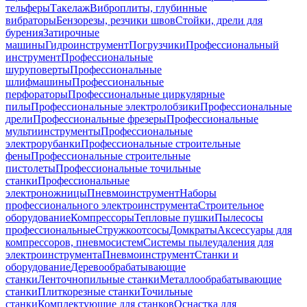
тельферы
Такелаж
Виброплиты, глубинные
вибраторы
Бензорезы, резчики швов
Стойки, дрели для
бурения
Затирочные
машины
Гидроинструмент
Погрузчики
Профессиональный
инструмент
Профессиональные
шуруповерты
Профессиональные
шлифмашины
Профессиональные
перфораторы
Профессиональные циркулярные
пилы
Профессиональные электролобзики
Профессиональные
дрели
Профессиональные фрезеры
Профессиональные
мультиинструменты
Профессиональные
электрорубанки
Профессиональные строительные
фены
Профессиональные строительные
пистолеты
Профессиональные точильные
станки
Профессиональные
электроножницы
Пневмоинструмент
Наборы
профессионального электроинструмента
Строительное
оборудование
Компрессоры
Тепловые пушки
Пылесосы
профессиональные
Стружкоотсосы
Домкраты
Аксессуары для
компрессоров, пневмосистем
Системы пылеудаления для
электроинструмента
Пневмоинструмент
Станки и
оборудование
Деревообрабатывающие
станки
Ленточнопильные станки
Металлообрабатывающие
станки
Плиткорезные станки
Точильные
станки
Комплектующие для станков
Оснастка для