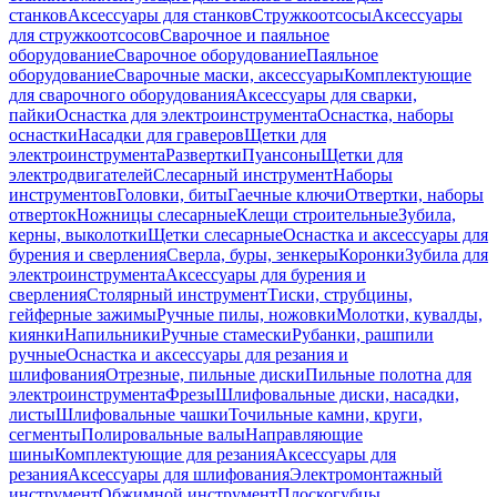
станков
Аксессуары для станков
Стружкоотсосы
Аксессуары
для стружкоотсосов
Сварочное и паяльное
оборудование
Сварочное оборудование
Паяльное
оборудование
Сварочные маски, аксессуары
Комплектующие
для сварочного оборудования
Аксессуары для сварки,
пайки
Оснастка для электроинструмента
Оснастка, наборы
оснастки
Насадки для граверов
Щетки для
электроинструмента
Развертки
Пуансоны
Щетки для
электродвигателей
Слесарный инструмент
Наборы
инструментов
Головки, биты
Гаечные ключи
Отвертки, наборы
отверток
Ножницы слесарные
Клещи строительные
Зубила,
керны, выколотки
Щетки слесарные
Оснастка и аксессуары для
бурения и сверления
Сверла, буры, зенкеры
Коронки
Зубила для
электроинструмента
Аксессуары для бурения и
сверления
Столярный инструмент
Тиски, струбцины,
гейферные зажимы
Ручные пилы, ножовки
Молотки, кувалды,
киянки
Напильники
Ручные стамески
Рубанки, рашпили
ручные
Оснастка и аксессуары для резания и
шлифования
Отрезные, пильные диски
Пильные полотна для
электроинструмента
Фрезы
Шлифовальные диски, насадки,
листы
Шлифовальные чашки
Точильные камни, круги,
сегменты
Полировальные валы
Направляющие
шины
Комплектующие для резания
Аксессуары для
резания
Аксессуары для шлифования
Электромонтажный
инструмент
Обжимной инструмент
Плоскогубцы,