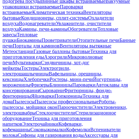
подогрева посуды
Винные шкафы встраиваемые
Вакуумные
упаковщики встраиваемые
Пароварки
встраиваемые
Климатическая техника
Вентиляторы
бытовые
Кондиционеры, сплит-системы
Охладители
воздуха
Водонагреватели
Увлажнители, очистители
воздуха
Камины, печи-камины
Обогреватели
Тепловые
завесы
Тепловые
пушки
Биокамины
Проветриватели
Отопительные печи
Банные
печи
Порталы для каминов
Вентиляторы вытяжные
Метеостанции
Газовые баллоны бытовые
Техника для
приготовления еды
Аэрогрили
Микроволновые
печи
Мультиварки
Сэндвичницы, хот-дог
мейкеры
Тостеры
Электрогрили,
электрошашлычницы
Вафельницы, орешницы,
кексницы
Хлебопечки
Ростеры, мини-печи
Йогуртницы,
мороженицы
Фризеры
Блинницы
Пароварки
Автоклавы для
консервирования
Сыроварни
Фритюрницы, фондю-
фритюрницы
Яйцеварки
Попкорницы
Техника для
дома
Пылесосы
Пылесосы профессиональные
Роботы-
пылесосы, мойщики окон
Пароочистители
Электровеники,
электрошвабры
Стеклоочистители
Стерилизационное
оборудование
Техника для приготовления
напитков
Электрочайники
Кофеварки,
кофемашины
Соковыжималки
Кофемолки
Вспениватели
молока
Сифоны для газирования воды
Аксессуары для