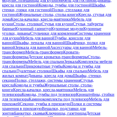
модули
Столешницы для кухни
Мебель для гостиной
Диваны,
кресла для гостиной
Комоды, тумбы для гостиной
Шкафы,
стенки, горки для гостиной
Полки, стеллажи для
гостиной
Журнальные столы, столы-книги
Кресла, стулья для
дома
Кресла-качалки, кресла-маятники
Мебель для
кухни
Столы, столики
Стулья для кухни
Стулья, табуреты
барные
Кухонный гарнитур
Кухонные модули
Кухонные
уголки, диваны
Стульчики для кормления
Системы хранения
для кухни
Мебель для ванной
Тумбы, консоли для
ванной
Шкафы, пеналы для ванной
Шкафчики, полки для
ванной
Зеркала для ванной
Аксессуары для ванной
Мебель-
трансформер
Мебель-трансформер
Кровати-
трансформеры
Детские кроватки-трансформеры
Столы-
трансформеры
Мебель для спальни
Зеркала
Комплекты мебели
для спальни
Прикроватные тумбы
Комоды и тумбы для
спальни
Туалетные столики
Шкафы для спальни
Мебель для
жилых комнат
Диваны, кресла для дома
Шкафы, стенки,
секции
Полки, стеллажи, системы хранения
Стулья,
кресла
Комоды и тумбы
Журнальные столы, столы-
книги
Кресла-качалки, кресла-маятники
Мебель для
телевизора
Комоды, тумбы под телевизор
Кронштейны, стойки
для телевизора
Каминокомплекты под телевизор
Мебель для
прихожей
Секции, тумбы в прихожую
Полки и системы
хранения в прихожую
Вешалки, подставки для
зонтов
Банкетки, скамьи
Ключницы, газетницы
Детская