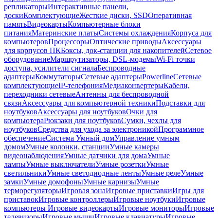
репликаторы
Интерактивные панели,
доски
Комплектующие
Жесткие диски, SSD
Оперативная
память
Видеокарты
Компьютерные блоки
питания
Материнские платы
Системы охлаждения
Корпуса для
компьютеров
Процессоры
Оптические приводы
Аксессуары
для корпусов ПК
Боксы, док-станции для накопителей
Сетевое
оборудование
Маршрутизаторы, DSL-модемы
Wi-Fi точки
доступа, усилители сигнала
Беспроводные
адаптеры
Коммутаторы
Сетевые адаптеры
Powerline
Сетевые
комплектующие
IP-телефония
Медиаконвертеры
Кабели,
переходники сетевые
Антенны для беспроводной
связи
Аксессуары для компьютерной техники
Подставки для
ноутбуков
Аксессуары для ноутбуков
Очки для
компьютера
Рюкзаки для ноутбуков
Сумки, чехлы для
ноутбуков
Средства для ухода за электроникой
Программное
обеспечение
Система Умный дом
Управление умным
домом
Умные колонки, станции
Умные камеры
видеонаблюдения
Умные датчики для дома
Умные
лампы
Умные выключатели
Умные розетки
Умные
светильники
Умные светодиодные ленты
Умные реле
Умные
замки
Умные домофоны
Умные карнизы
Умные
терморегуляторы
Игровая зона
Игровые приставки
Игры для
приставок
Игровые контроллеры
Игровые ноутбуки
Игровые
компьютеры
Игровые видеокарты
Игровые мониторы
Игровые
телевизоры
Игровые мыши
Игровые клавиатуры
Игровые