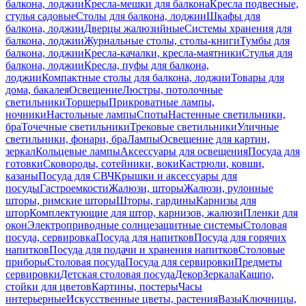
балкона, лоджии
Кресла-мешки для балкона
Кресла подвесные,
стулья садовые
Столы для балкона, лоджии
Шкафы для
балкона, лоджии
Дверцы жалюзийные
Системы хранения для
балкона, лоджии
Журнальные столы, столы-книги
Тумбы для
балкона, лоджии
Кресла-качалки, кресла-маятники
Стулья для
балкона, лоджии
Кресла, пуфы для балкона,
лоджии
Компактные столы для балкона, лоджии
Товары для
дома, бакалея
Освещение
Люстры, потолочные
светильники
Торшеры
Прикроватные лампы,
ночники
Настольные лампы
Споты
Настенные светильники,
бра
Точечные светильники
Трековые светильники
Уличные
светильники, фонари, бра
Лампы
Освещение для картин,
зеркал
Кольцевые лампы
Аксессуары для освещения
Посуда для
готовки
Сковороды, сотейники, воки
Кастрюли, ковши,
казаны
Посуда для СВЧ
Крышки и аксессуары для
посуды
Гастроемкости
Жалюзи, шторы
Жалюзи, рулонные
шторы, римские шторы
Шторы, гардины
Карнизы для
штор
Комплектующие для штор, карнизов, жалюзи
Пленки для
окон
Электроприводные солнцезащитные системы
Столовая
посуда, сервировка
Посуда для напитков
Посуда для горячих
напитков
Посуда для подачи и хранения напитков
Столовые
приборы
Столовая посуда
Посуда для сервировки
Предметы
сервировки
Детская столовая посуда
Декор
Зеркала
Кашпо,
стойки для цветов
Картины, постеры
Часы
интерьерные
Искусственные цветы, растения
Вазы
Ключницы,