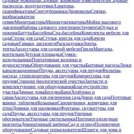
садовые ножницы
Садовые, кормовые измельчители
Садовые
пылесосы, воздуходувки
Аэраторы,
скарификаторы
Снегоуборщики
Дровоколы
Сеялки,
разбрасыватели
семян
Минитракторы
Миникультиваторы
Мойки высокого
давления
Наборы садового электроинструмента
Отдых и
пикник
Батуты
Бассейны
Спа-бассейны
Комплекты мебели для
сада
Столы для сада
Стулья, кресла для сада
Качели
садовые
Гамаки, шезлонги
Раскладушки
Зонты,
тенты
Аксессуары для садовой мебели
Грили
Мангалы,
коптильни
Детская площадка
Сумки-
холодильники
Портативные колонки и
аудиосистемы
Оборудование для участка
Бытовые насосы
Люки
канализационные
Пруды, аксессуары для прудов
Фильтры,
насосы, стерилизаторы для прудов
Компрессоры для
прудов
Станции биологической очистки
Запчасти и
комплектующие для оборудования
Благоустройство
участка
Дачные дома
Беседки
Бани
Хозблоки и
сараи
Аксессуары для озеленения сада
Декор для сада
Почтовые
ящики, таблички
Козырьки
Скворечники, кормушки для
птиц
Домики для насекомых
Фонтаны, скульптуры для
сада
Пруды, аксессуары для прудов
Уличные
обогреватели
Уличные светильники
Противогололедные
реагенты
Декоративный щебень
Сад и огород
Поливочное
оборудование
Садовые опрыскиватели
Шланги для дома и