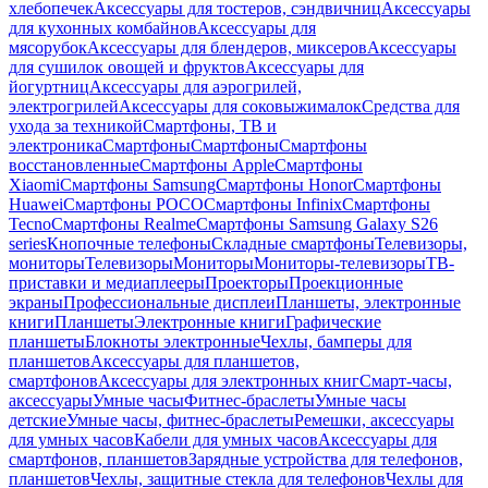
хлебопечек
Аксессуары для тостеров, сэндвичниц
Аксессуары
для кухонных комбайнов
Аксессуары для
мясорубок
Аксессуары для блендеров, миксеров
Аксессуары
для сушилок овощей и фруктов
Аксессуары для
йогуртниц
Аксессуары для аэрогрилей,
электрогрилей
Аксессуары для соковыжималок
Средства для
ухода за техникой
Смартфоны, ТВ и
электроника
Смартфоны
Смартфоны
Смартфоны
восстановленные
Смартфоны Apple
Смартфоны
Xiaomi
Смартфоны Samsung
Смартфоны Honor
Смартфоны
Huawei
Смартфоны POCO
Смартфоны Infinix
Смартфоны
Tecno
Смартфоны Realme
Смартфоны Samsung Galaxy S26
series
Кнопочные телефоны
Складные смартфоны
Телевизоры,
мониторы
Телевизоры
Мониторы
Мониторы-телевизоры
ТВ-
приставки и медиаплееры
Проекторы
Проекционные
экраны
Профессиональные дисплеи
Планшеты, электронные
книги
Планшеты
Электронные книги
Графические
планшеты
Блокноты электронные
Чехлы, бамперы для
планшетов
Аксессуары для планшетов,
смартфонов
Аксессуары для электронных книг
Смарт-часы,
аксессуары
Умные часы
Фитнес-браслеты
Умные часы
детские
Умные часы, фитнес-браслеты
Ремешки, аксессуары
для умных часов
Кабели для умных часов
Аксессуары для
смартфонов, планшетов
Зарядные устройства для телефонов,
планшетов
Чехлы, защитные стекла для телефонов
Чехлы для