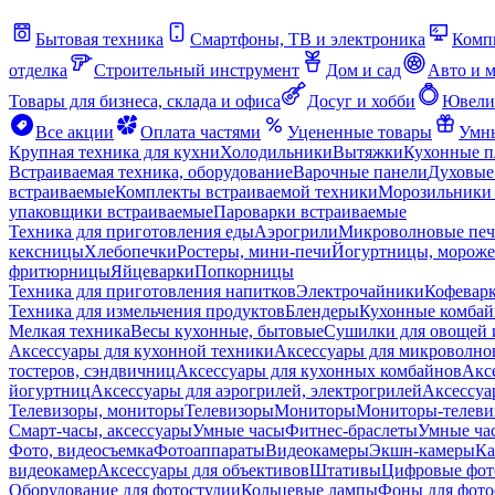
Бытовая техника
Смартфоны, ТВ и электроника
Комп
отделка
Строительный инструмент
Дом и сад
Авто и 
Товары для бизнеса, склада и офиса
Досуг и хобби
Ювели
Все акции
Оплата частями
Уцененные товары
Умны
Крупная техника для кухни
Холодильники
Вытяжки
Кухонные 
Встраиваемая техника, оборудование
Варочные панели
Духовые
встраиваемые
Комплекты встраиваемой техники
Морозильники 
упаковщики встраиваемые
Пароварки встраиваемые
Техника для приготовления еды
Аэрогрили
Микроволновые пе
кексницы
Хлебопечки
Ростеры, мини-печи
Йогуртницы, морож
фритюрницы
Яйцеварки
Попкорницы
Техника для приготовления напитков
Электрочайники
Кофевар
Техника для измельчения продуктов
Блендеры
Кухонные комбай
Мелкая техника
Весы кухонные, бытовые
Сушилки для овощей 
Аксессуары для кухонной техники
Аксессуары для микроволно
тостеров, сэндвичниц
Аксессуары для кухонных комбайнов
Акс
йогуртниц
Аксессуары для аэрогрилей, электрогрилей
Аксессуа
Телевизоры, мониторы
Телевизоры
Мониторы
Мониторы-телеви
Смарт-часы, аксессуары
Умные часы
Фитнес-браслеты
Умные ча
Фото, видеосъемка
Фотоаппараты
Видеокамеры
Экшн-камеры
Ка
видеокамер
Аксессуары для объективов
Штативы
Цифровые фот
Оборудование для фотостудии
Кольцевые лампы
Фоны для фото