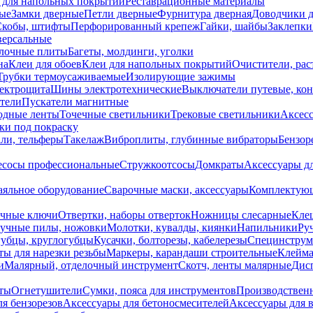
 для напольных покрытий
Реставрационные материалы
ые
Замки дверные
Петли дверные
Фурнитура дверная
Доводчики 
Скобы, штифты
Перфорированный крепеж
Гайки, шайбы
Заклепки
ерсальные
лочные плиты
Багеты, молдинги, уголки
на
Клеи для обоев
Клеи для напольных покрытий
Очистители, рас
Трубки термоусаживаемые
Изолирующие зажимы
лектрощита
Шины электротехнические
Выключатели путевые, ко
атели
Пускатели магнитные
одные ленты
Точечные светильники
Трековые светильники
Аксесс
и под покраску
ли, тельферы
Такелаж
Виброплиты, глубинные вибраторы
Бензор
сосы профессиональные
Стружкоотсосы
Домкраты
Аксессуары д
аяльное оборудование
Сварочные маски, аксессуары
Комплектующ
ечные ключи
Отвертки, наборы отверток
Ножницы слесарные
Кле
учные пилы, ножовки
Молотки, кувалды, киянки
Напильники
Ру
убцы, круглогубцы
Кусачки, болторезы, кабелерезы
Специнструм
ы для нарезки резьбы
Маркеры, карандаши строительные
Клейма
и
Малярный, отделочный инструмент
Скотч, ленты малярные
Дисп
иты
Огнетушители
Сумки, пояса для инструментов
Производствен
я бензорезов
Аксессуары для бетоносмесителей
Аксессуары для 