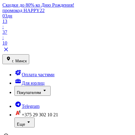
Скидки до 80% ко Дню Рождения!
промокод HAPPY22
03
дн
13
:
37
:
10
г. Минск
Оплата частями
Для юрлиц
Покупателям
Telegram
+375 29
302 10 21
Еще