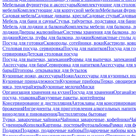
Мебельная фурнитура и аксессуары
Комплектующие для столов
мебели
Комплектующие для корпусной мебели
Мебельная фурн
Садовая мебель
Садовые диваны, кресла
Садовые стулья
Садовые
Мебель для бани и сауны
Стулья, табуретки, подставки для бани
Мебель для лоджии и балкона
Комплекты мебели для балкона, 
лоджии
Дверцы жалюзийные
Системы хранения для балкона, л
лоджии
Кресла, пуфы для балкона, лоджии
Компактные столы дл
Посуда для готовки
Сковороды, сотейники, воки
Кастрюли, ков
Столовая посуда, сервировка
Посуда для напитков
Посуда для г
сервировки
Детская столовая посуда
Посуда для выпечки, запекания
Формы для выпечки, запекания
Аксессуары для бара
Сервировка для напитков
Аксессуары для 
бары
Штопоры, открывалки для бутылок
Кухонные ножи, аксессуары
Ножи
Аксессуары для кухонных н
Кухонные принадлежности
Кухонные приборы
Терки, овощерез
мяса, тендерайзеры
Кухонные мелочи
Миски
Организация хранения на кухне
Посуда для хранения
Органайзе
посуда, упаковка
Вакуумные пакеты, контейнеры
Консервирование и дистилляция
Автоклавы для консервирован
брожения
Ингредиенты для приготовления алкогольных напит
виноделия и пивоварения
Дистилляторы бытовые
Турки, заварочные чайники
Чайники заварочные, кофейники
Ча
Сувениры
Копилки
Картины, постеры
Фотоальбомы
Рамки для ф
Подарки
Подарки, подарочные наборы
Подарочные наборы косм
Водоснабжение
Водонагреватели
Бытовые насосы
Проточные фи