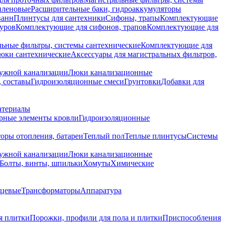
иленовые
Расширительные баки, гидроаккумуляторы
ванн
Плинтусы для сантехники
Сифоны, трапы
Комплектующие
уров
Комплектующие для сифонов, трапов
Комплектующие для
ьные фильтры, системы сантехнические
Комплектующие для
юки сантехнические
Аксессуары для магистральных фильтров,
ружной канализации
Люки канализационные
 составы
Гидроизоляционные смеси
Грунтовки
Добавки для
атериалы
рные элементы кровли
Гидроизоляционные
оры отопления, батареи
Теплый пол
Теплые плинтусы
Системы
ружной канализации
Люки канализационные
Болты, винты, шпильки
Хомуты
Химические
нцевые
Трансформаторы
Аппаратура
я плитки
Порожки, профили для пола и плитки
Приспособления