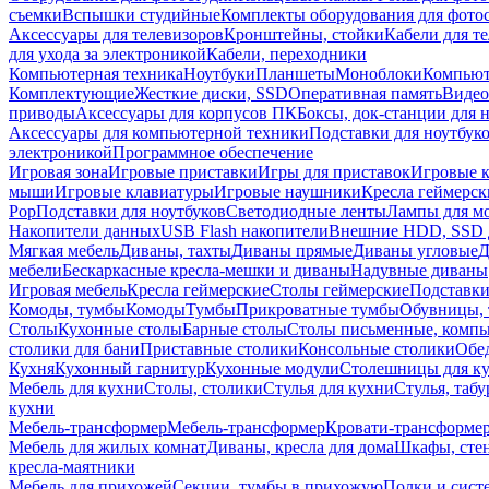
съемки
Вспышки студийные
Комплекты оборудования для фото
Аксессуары для телевизоров
Кронштейны, стойки
Кабели для т
для ухода за электроникой
Кабели, переходники
Компьютерная техника
Ноутбуки
Планшеты
Моноблоки
Компью
Комплектующие
Жесткие диски, SSD
Оперативная память
Видео
приводы
Аксессуары для корпусов ПК
Боксы, док-станции для 
Аксессуары для компьютерной техники
Подставки для ноутбук
электроникой
Программное обеспечение
Игровая зона
Игровые приставки
Игры для приставок
Игровые 
мыши
Игровые клавиатуры
Игровые наушники
Кресла геймерск
Pop
Подставки для ноутбуков
Светодиодные ленты
Лампы для м
Накопители данных
USB Flash накопители
Внешние HDD, SSD 
Мягкая мебель
Диваны, тахты
Диваны прямые
Диваны угловые
Д
мебели
Бескаркасные кресла-мешки и диваны
Надувные диваны
Игровая мебель
Кресла геймерские
Столы геймерские
Подставки
Комоды, тумбы
Комоды
Тумбы
Прикроватные тумбы
Обувницы, 
Столы
Кухонные столы
Барные столы
Столы письменные, комп
столики для бани
Приставные столики
Консольные столики
Обе
Кухня
Кухонный гарнитур
Кухонные модули
Столешницы для к
Мебель для кухни
Столы, столики
Стулья для кухни
Стулья, таб
кухни
Мебель-трансформер
Мебель-трансформер
Кровати-трансформе
Мебель для жилых комнат
Диваны, кресла для дома
Шкафы, стен
кресла-маятники
Мебель для прихожей
Секции, тумбы в прихожую
Полки и сист