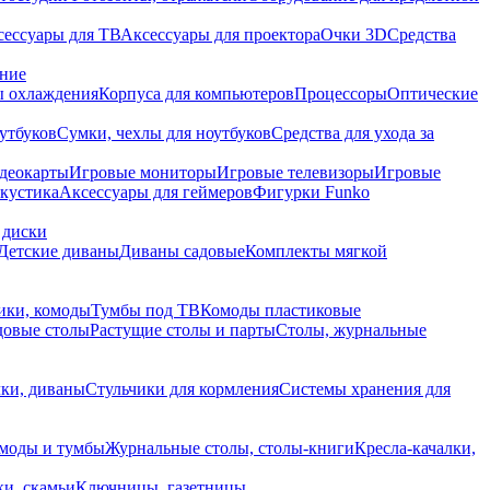
сессуары для ТВ
Аксессуары для проектора
Очки 3D
Средства
ание
 охлаждения
Корпуса для компьютеров
Процессоры
Оптические
утбуков
Сумки, чехлы для ноутбуков
Средства для ухода за
деокарты
Игровые мониторы
Игровые телевизоры
Игровые
акустика
Аксессуары для геймеров
Фигурки Funko
 диски
Детские диваны
Диваны садовые
Комплекты мягкой
ики, комоды
Тумбы под ТВ
Комоды пластиковые
довые столы
Растущие столы и парты
Столы, журнальные
ки, диваны
Стульчики для кормления
Системы хранения для
моды и тумбы
Журнальные столы, столы-книги
Кресла-качалки,
ки, скамьи
Ключницы, газетницы