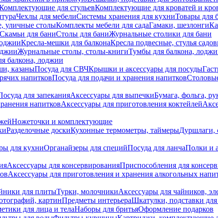
Комплектующие для стульев
Комплектующие для кроватей и кро
итура
Чехлы для мебели
Системы хранения для кухни
Товары для 
, уличные столы
Комплекты мебели для сада
Гамаки, шезлонги
Ка
Скамьи для бани
Столы для бани
Журнальные столики для бани
лоджии
Кресла-мешки для балкона
Кресла подвесные, стулья садо
оджии
Журнальные столы, столы-книги
Тумбы для балкона, лодж
я балкона, лоджии
ши, казаны
Посуда для СВЧ
Крышки и аксессуары для посуды
Гаст
орячих напитков
Посуда для подачи и хранения напитков
Столовы
Посуда для запекания
Аксессуары для выпечки
Бумага, фольга, р
хранения напитков
Аксессуары для приготовления коктейлей
Аксе
ожей
Ножеточки и комплектующие
ки
Разделочные доски
Кухонные термометры, таймеры
Дуршлаги, 
ры для кухни
Органайзеры для специй
Посуда для ланча
Полки и 
ия
Аксессуары для консервирования
Приспособления для консер
ков
Аксессуары для приготовления и хранения алкогольных напи
йники для плиты
Турки, молочники
Аксессуары для чайников, э
отографий, картин
Предметы интерьера
Шкатулки, подставки дл
етики для лица и тела
Наборы для бритья
Оформление подарков
льтры для воды
Фильтры-кувшины
Картриджи, комплектующие д