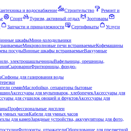
антехника и водоснабжение
Строительство
Ремонт и
ье
Спорт
Туризм, активный отдых
Зоотовары
я
Запчасти и принадлежности
Сертификаты
Услуги
Винные шкафы
Мини-холодильники
траиваемые
Микроволновые печи встраиваемые
Кофемашины
ева посуды
Винные шкафы встраиваемые
Вакуумные
рили, электрошашлычницы
Вафельницы, орешницы,
ания
Сыроварни
Фритюрницы, фондю-
а
Сифоны для газирования воды
терезки
тели семян
Маслобойки, сепараторы бытовые
машин
Аксессуары для мультиварок, хлебопечек
Аксессуары для
ссуары для сушилок овощей и фруктов
Аксессуары для
раны
Профессиональные дисплеи
я умных часов
Кабели для умных часов
ехлы для камер
Зарядные устройства, аккумуляторы для фото,
тостудии
Фотозонты, отражатели
Оборудование для предметной