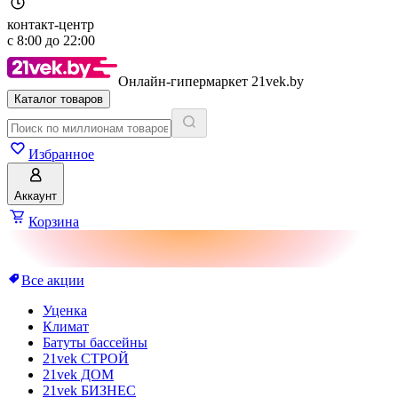
контакт-центр
с
8:00
до
22:00
Онлайн-гипермаркет 21vek.by
Каталог товаров
Избранное
Аккаунт
Корзина
Все акции
Уценка
Климат
Батуты бассейны
21vek СТРОЙ
21vek ДОМ
21vek БИЗНЕС