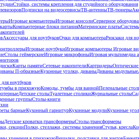
студии
Стойки, системы крепления для студийного оборудования
елевизоров
Подписки на видеосервисы
ТВ-антенны
ТВ-тюнеры
Ак
теры
Игровые компьютеры
Игровые консоли
Серверное оборудов
карты
Компьютерные блоки питания
Материнские платы
Системы
накопителей
ов
Аксессуары для ноутбуков
Очки для компьютера
Рюкзаки для но
контроллеры
Игровые ноутбуки
Игровые компьютеры
Игровые ви
ие
Столы геймерские
Игровые микрофоны
Игровая мультимедиа 
ониторов
диски
Карты памяти
Сетевые накопители
Картридеры
Оптические
иваны П-образные
Кухонные уголки, диваны
Диваны модульные
 для ноутбуков
тумбы в прихожую
Комоды, тумбы для ванной
Пеленальные стол
ьютерные
Детские столы
Туалетные столики
Журнальные столы
Са
денные группы
Столы-книги
ухни
уреты барные
Кухонный гарнитур
Кухонные модули
Кухонные угол
ры
Детские кроватки-трансформеры
Столы-трансформеры
ки, секции
Полки, стеллажи, системы хранения
Стулья, кресла
Ко
емы хранения в прихожую
Вешалки, подставки для зонтов
Банкет