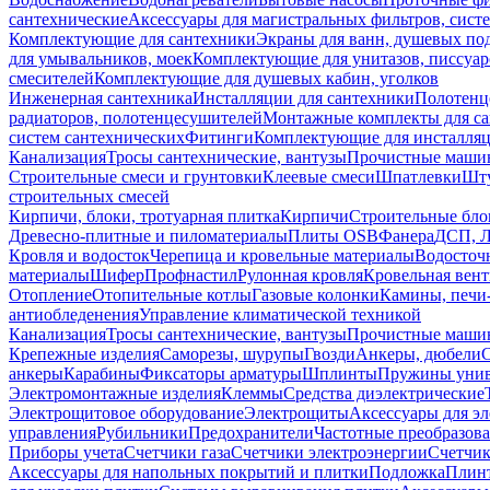
сантехнические
Аксессуары для магистральных фильтров, сист
Комплектующие для сантехники
Экраны для ванн, душевых по
для умывальников, моек
Комплектующие для унитазов, писсуар
смесителей
Комплектующие для душевых кабин, уголков
Инженерная сантехника
Инсталляции для сантехники
Полотенц
радиаторов, полотенцесушителей
Монтажные комплекты для с
систем сантехнических
Фитинги
Комплектующие для инсталля
Канализация
Тросы сантехнические, вантузы
Прочистные маши
Строительные смеси и грунтовки
Клеевые смеси
Шпатлевки
Шту
строительных смесей
Кирпичи, блоки, тротуарная плитка
Кирпичи
Строительные бло
Древесно-плитные и пиломатериалы
Плиты OSB
Фанера
ДСП, 
Кровля и водосток
Черепица и кровельные материалы
Водосточ
материалы
Шифер
Профнастил
Рулонная кровля
Кровельная вен
Отопление
Отопительные котлы
Газовые колонки
Камины, печи
антиобледенения
Управление климатической техникой
Канализация
Тросы сантехнические, вантузы
Прочистные маши
Крепежные изделия
Саморезы, шурупы
Гвозди
Анкеры, дюбели
анкеры
Карабины
Фиксаторы арматуры
Шплинты
Пружины унив
Электромонтажные изделия
Клеммы
Средства диэлектрические
Электрощитовое оборудование
Электрощиты
Аксессуары для э
управления
Рубильники
Предохранители
Частотные преобразов
Приборы учета
Счетчики газа
Счетчики электроэнергии
Счетчи
Аксессуары для напольных покрытий и плитки
Подложка
Плинт