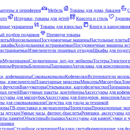
ьютеры и периферия
Мебель
Товары для дома, бакалея
С
мото
Игрушки, товары для детей
Красота и стиль
Здоров
рные украшения
Товары для взрослых
Книги и канцеляри
й подбор подарков
Премиум товары
плиты
Морозильники
Посудомоечные машины
Настольные плиты
 шкафы
Холодильники встраиваемые
Посудомоечные машины вс
встраиваемые
Измельчители пищевых отходов
Шкафы для подогр
чи
Мультиварки
Сэндвичницы, хот-дог мейкеры
Тостеры
Электрог
еницы
Фризеры
Блинницы
Пароварки
Автоклавы для консервиров
ки, кофемашины
Соковыжималки
Кофемолки
Вспениватели молок
ны, измельчители
Планетарные миксеры
Миксеры
Мясорубки
Лом
и фруктов
Вакууматоры
Открывалки, картофелечистки
Проращива
вых печей
Вакуумные пакеты, контейнеры
Аксессуары для кофе
ессуары для мясорубок
Аксессуары для блендеров, миксеров
Аксе
ры для соковыжималок
Средства для ухода за техникой
зоры
ТВ-приставки и медиаплееры
Проекторы
Проекционные эк
сы детские
Умные часы, фитнес-браслеты
Ремешки, аксессуары дл
рты памяти
Объективы
Вспышки
Аксессуары для камер
Сумки и ч
орамки
студии
Студийное освещение
Насадки светоформирующие для фо