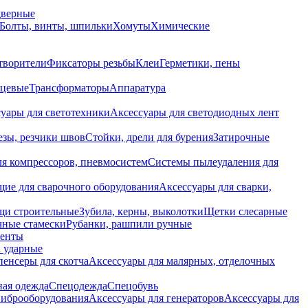
дверные
Болты, винты, шпильки
Хомуты
Химические
творители
Фиксаторы резьбы
Клеи
Герметики, пены
нцевые
Трансформаторы
Аппаратура
уары для светотехники
Аксессуары для светодиодных лент
езы, резчики швов
Стойки, дрели для бурения
Затирочные
ля компрессоров, пневмосистем
Системы пылеудаления для
ие для сварочного оборудования
Аксессуары для сварки,
щи строительные
Зубила, керны, выколотки
Щетки слесарные
чные стамески
Рубанки, рашпили ручные
енты
 ударные
енсеры для скотча
Аксессуары для малярных, отделочных
ная одежда
Спецодежда
Спецобувь
виброоборудования
Аксессуары для генераторов
Аксессуары для