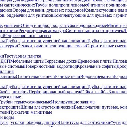
ем сантехнических
Трубы полипропиленовые
Фитинги полипроп
ддонов
Опоры для ванн, душевых поддонов
Комплектующие для 
ов, биде
Бачки для унитазов
Комплектующие для душевых гарнит
есушители
Отвод и подвод воды
Трубы водопроводные
Магистрал
антехники
Регулирующая арматура
Системы защиты от протечек
Л
ций
Опрессовочные насосы
ны
Трубы, фитинги внутренней канализации
Трубы, фитинги на
катурки
Стяжки, самонивелирующие смеси
Строительные смеси,
ки
Тротуарная плитка
ЛДСП
Мебельные щиты
Террасные доски
Древесные плиты
Пилом
ные системы
Поверхностный водоотвод
Кровельные софиты
Добо
тиляция
-камины
Отопительные печи
Банные печи
Водонагреватели
Радиат
ны
Трубы, фитинги внутренней канализации
Трубы, фитинги на
Скобы, штифты
Перфорированный крепеж
Гайки, шайбы
Заклепки
ерсальные
Трубки термоусаживаемые
Изолирующие зажимы
лектрощита
Шины электротехнические
Выключатели путевые, ко
атели
Пускатели магнитные
ки воды
усы, уголки, обводы для труб
Плинтусы для сантехники
Фуги дл