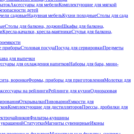
ваток
Аксессуары для мебели
Комплектующие для мягкой
безопасности детей
чели садовые
Надувная мебель
Кухни походные
Столы для сада
вые
Столы для балкона, лоджии
Шкафы для балкона,
ии
Кресла-качалки, кресла-маятники
Стулья для балкона,
роемкости
е приборы
Столовая посуда
Посуда для сервировки
Предметы
укава для выпечки
ссуары для охлаждения напитков
Наборы для бара, мини-
сита, воронки
Формы, приборы для приготовления
Молотки для
аксессуары на рейлинги
Рейлинги для кухни
Одноразовая
вирования
Открывалки
Пивоварни
Емкости для
тков
Комплектующие для дистилляторов
Прессы, дробилки для
лектрочайников
Фильтры-кувшины
я украшений
Статуэтки
Магниты сувенирные
Иконы
ля проточных фильтров
Магистральные фильтры, системы