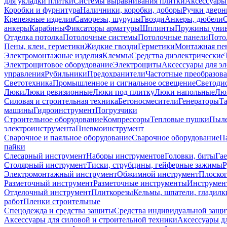
для укладки плитки
Системы выравнивания плитки
Аксессуары
Коробки и фурнитура
Наличники, коробки, доборы
Ручки дверн
Крепежные изделия
Саморезы, шурупы
Гвозди
Анкеры, дюбели
анкеры
Карабины
Фиксаторы арматуры
Шплинты
Пружины унив
Отделка потолка
Потолочные системы
Потолочные панели
Пото
Пены, клеи, герметики
Жидкие гвозди
Герметики
Монтажная пе
Электромонтажные изделия
Клеммы
Средства диэлектрические
Электрощитовое оборудование
Электрощиты
Аксессуары для э
управления
Рубильники
Предохранители
Частотные преобразов
Светотехника
Промышленное и сигнальное освещение
Светоди
Люки
Люки ревизионные
Люки под плитку
Люки напольные
Люк
Силовая и строительная техника
Бетоносмесители
Генераторы
Та
машины
Гидроинструмент
Погрузчики
Строительное оборудование
Компрессоры
Тепловые пушки
Пыле
электроинструмента
Пневмоинструмент
Сварочное и паяльное оборудование
Сварочное оборудование
П
пайки
Слесарный инструмент
Наборы инструментов
Головки, биты
Га
Столярный инструмент
Тиски, струбцины, гейферные зажимы
Р
Электромонтажный инструмент
Обжимной инструмент
Плоског
Разметочный инструмент
Разметочные инструменты
Инструмент
Отделочный инструмент
Плиткорезы
Кельмы, шпатели, гладилк
работ
Пленки строительные
Спецодежда и средства защиты
Средства индивидуальной защ
Аксессуары для силовой и строительной техники
Аксессуары дл