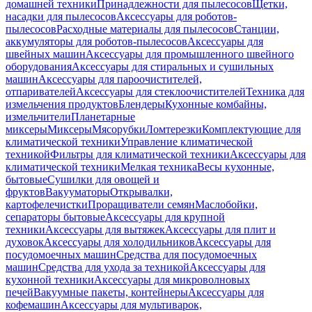
домашней техники
Принадлежности для пылесосов
Щетки,
насадки для пылесосов
Аксессуары для роботов-
пылесосов
Расходные материалы для пылесосов
Станции,
аккумуляторы для роботов-пылесосов
Аксессуары для
швейных машин
Аксессуары для промышленного швейного
оборудования
Аксессуары для стиральных и сушильных
машин
Аксессуары для пароочистителей,
отпаривателей
Аксессуары для стеклоочистителей
Техника для
измельчения продуктов
Блендеры
Кухонные комбайны,
измельчители
Планетарные
миксеры
Миксеры
Мясорубки
Ломтерезки
Комплектующие для
климатической техники
Управление климатической
техникой
Фильтры для климатической техники
Аксессуары для
климатической техники
Мелкая техника
Весы кухонные,
бытовые
Сушилки для овощей и
фруктов
Вакууматоры
Открывалки,
картофелечистки
Проращиватели семян
Маслобойки,
сепараторы бытовые
Аксессуары для крупной
техники
Аксессуары для вытяжек
Аксессуары для плит и
духовок
Аксессуары для холодильников
Аксессуары для
посудомоечных машин
Средства для посудомоечных
машин
Средства для ухода за техникой
Аксессуары для
кухонной техники
Аксессуары для микроволновых
печей
Вакуумные пакеты, контейнеры
Аксессуары для
кофемашин
Аксессуары для мультиварок,