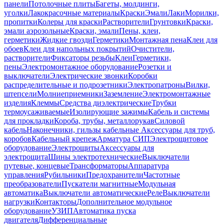
панели
Потолочные плиты
Багеты, молдинги,
уголки
Лакокрасочные материалы
Краски
Эмали
Лаки
Морилки,
пропитки
Колеры для краски
Растворители
Грунтовки
Краски,
эмали аэрозольные
Краски, эмали
Пены, клеи,
герметики
Жидкие гвозди
Герметики
Монтажная пена
Клеи для
обоев
Клеи для напольных покрытий
Очистители,
растворители
Фиксаторы резьбы
Клеи
Герметики,
пены
Электромонтажное оборудование
Розетки и
выключатели
Электрические звонки
Коробки
распределительные и подрозетники
Электропатроны
Вилки,
штепсели
Молниеприемники
Заземление
Электромонтажные
изделия
Клеммы
Средства диэлектрические
Трубки
термоусаживаемые
Изолирующие зажимы
Кабель и системы
для прокладки
Короба, трубы, металлорукав
Силовой
кабель
Наконечники, гильзы кабельные
Аксессуары для труб,
коробов
Кабельный крепеж
Арматура СИП
Электрощитовое
оборудование
Электрощиты
Аксессуары для
электрощита
Шины электротехнические
Выключатели
путевые, концевые
Трансформаторы
Аппаратура
управления
Рубильники
Предохранители
Частотные
преобразователи
Пускатели магнитные
Модульная
автоматика
Выключатели автоматические
Реле
Выключатели
нагрузки
Контакторы
Дополнительное модульное
оборудование
УЗИП
Автоматика пуска
двигателя
Дифференциальные