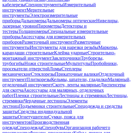
кабелерезы
Специнструменты
Измерительный
инструмент
Мерительные
инструменты
Электроизмерительные
приборы
Дальномеры
Дальномеры оптические
Нивелиры,
лазерные уровни
Пирометры
Детекторы и
тестеры
Толщиномеры
Специальные измерительные
приборы
Аксессуары для измерительных
приборов
Разметочный инструмент
Разметочные
инструменты
Инструменты для нарезки резьбы
Маркеры,
карандаши строительные
Клейма ударные
Строительно-
монтажный инструмент
Заклепочники
Труборезы,
трубогибы
Ножи строительные
Мультитулы
Пробойники,
просекатели отверстий
Ломы
Степлеры
механические
Стеклорезы
Прикаточные валики
Отделочный
инструмент
Плиткорезы
Кельмы, шпатели, гладилки
Малярный,
отделочный инструмент
Скотч, ленты малярные
Диспенсеры
для скотча
Аксессуары для малярных, отделочных
работ
Пленки строительные
Лестницы и стремянки
Лестницы,
стремянки
Чердачные лестницы
Элементы
лестниц
Подъемники строительные
Спецодежда и средства
защиты
Средства индивидуальной
защиты
Огнетушители
Сумки, пояса для
инструментов
Производственная
одежда
Спецодежда
Спецобувь
Организация рабочего
пространства
Фонари, прожекторы
Кейсы, ящики для