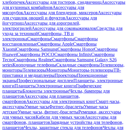
хлебопечек
Аксессуары для тостеров, сэндвичниц
Аксессуары
для кухонных комбайнов
Аксессуары для
мясорубок
Аксессуары для блендеров, миксеров
Аксессуары
для сушилок овощей и фруктов
Аксессуары для
йогуртниц
Аксессуары для аэрогрилей,
электрогрилей
Аксессуары для соковыжималок
Средства для
ухода за техникой
Смартфоны, ТВ и
электроника
Смартфоны
Смартфоны
Смартфоны
восстановленные
Смартфоны Apple
Смартфоны
Xiaomi
Смартфоны Samsung
Смартфоны Honor
Смартфоны
Huawei
Смартфоны POCO
Смартфоны Infinix
Смартфоны
Tecno
Смартфоны Realme
Смартфоны Samsung Galaxy S26
series
Кнопочные телефоны
Складные смартфоны
Телевизоры,
мониторы
Телевизоры
Мониторы
Мониторы-телевизоры
ТВ-
приставки и медиаплееры
Проекторы
Проекционные
экраны
Профессиональные дисплеи
Планшеты, электронные
книги
Планшеты
Электронные книги
Графические
планшеты
Блокноты электронные
Чехлы, бамперы для
планшетов
Аксессуары для планшетов,
смартфонов
Аксессуары для электронных книг
Смарт-часы,
аксессуары
Умные часы
Фитнес-браслеты
Умные часы
детские
Умные часы, фитнес-браслеты
Ремешки, аксессуары
для умных часов
Кабели для умных часов
Аксессуары для
смартфонов, планшетов
Зарядные устройства для телефонов,
планшетов
Чехлы, защитные стекла для телефонов
Чехлы для