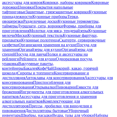
аксессуары для ковров
Коврики, наборы ковриков
Ковровые
дорожки
Циновки
Покрытия напольные
тафтинговые
Защитные, грязезащитные коврики
Кухонные
принадлежности
Кухонные приборы
Терки,
овощерезки
Разделочные доски
Кухонные термометры,
таймеры
Дуршлаги, сита, воронки
Формы, приборы для
приготовления
Молотки для мяса, тендерайзеры
Кухонные
мелочи
Миски
Кухонный текстиль
Кухонные фартуки,
прихватки
Кухонные полотенца
Скатерти, сервировочные
салфетки
Организация хранения на кухне
Посуда для
хранения
Органайзеры для кухни
Органайзеры для
специй
Посуда для ланча
Полки и аксессуары на
рейлинги
Рейлинги для кухни
Одноразовая посуда,
упаковка
Вакуумные пакеты,
контейнеры
Бакалея
Кофе
Чай
Цикорий, какао, горячий
шоколад
Сиропы и топпинги
Консервирование и
дистилляция
Автоклавы для консервирования
Аксессуары для
консервирования
Приспособления для
консервирования
Открывалки
Пивоварни
Емкости для
брожения
Ингредиенты для приготовления алкогольных
напитков
Аксессуары для приготовления и хранения
алкогольных напитков
Комплектующие для
дистилляторов
Прессы, дробилки для виноделия и
пивоварения
Дистилляторы бытовые
Уборочный
инвентарь
Швабры, насадки
Ведра, тазы для уборки
Наборы