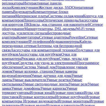
репликаторы
Интерактивные панели,
доски
Комплектующие
Жесткие диски, SSD
Оперативная
память
Видеокарты
Компьютерные блоки
питания
Материнские платы
Системы охлаждения
Корпуса для
компьютеров
Процессоры
Оптические приводы
Аксессуары
для корпусов ПК
Боксы, док-станции для накопителей
Сетевое
оборудование
Маршрутизаторы, DSL-модемы
Wi-Fi точки
доступа, усилители сигнала
Беспроводные
адаптеры
Коммутаторы
Сетевые адаптеры
Powerline
Сетевые
комплектующие
IP-телефония
Медиаконвертеры
Кабели,
переходники сетевые
Антенны для беспроводной
связи
Аксессуары для компьютерной техники
Подставки для
ноутбуков
Аксессуары для ноутбуков
Очки для
компьютера
Рюкзаки для ноутбуков
Сумки, чехлы для
ноутбуков
Средства для ухода за электроникой
Программное
обеспечение
Система Умный дом
Управление умным
домом
Умные колонки, станции
Умные камеры
видеонаблюдения
Умные датчики для дома
Умные
лампы
Умные выключатели
Умные розетки
Умные
светильники
Умные светодиодные ленты
Умные реле
Умные
замки
Умные домофоны
Умные карнизы
Умные
терморегуляторы
Игровая зона
Игровые приставки
Игры для
приставок
Игровые контроллеры
Игровые ноутбуки
Игровые
компьютеры
Игровые видеокарты
Игровые мониторы
Игровые
телевизоры
Игровые мыши
Игровые клавиатуры
Игровые