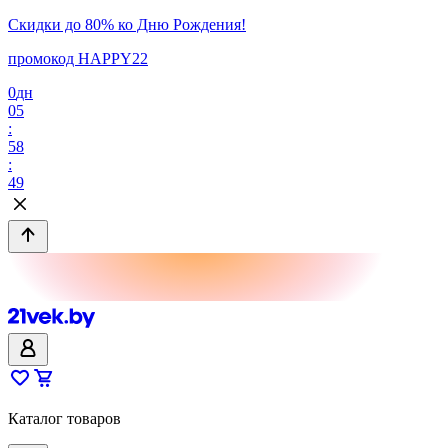
Скидки до 80% ко Дню Рождения!
промокод HAPPY22
0
дн
05
:
58
:
49
Каталог товаров