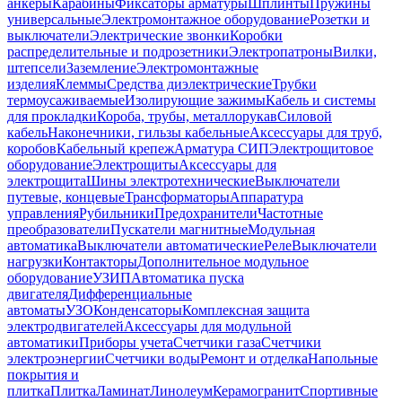
анкеры
Карабины
Фиксаторы арматуры
Шплинты
Пружины
универсальные
Электромонтажное оборудование
Розетки и
выключатели
Электрические звонки
Коробки
распределительные и подрозетники
Электропатроны
Вилки,
штепсели
Заземление
Электромонтажные
изделия
Клеммы
Средства диэлектрические
Трубки
термоусаживаемые
Изолирующие зажимы
Кабель и системы
для прокладки
Короба, трубы, металлорукав
Силовой
кабель
Наконечники, гильзы кабельные
Аксессуары для труб,
коробов
Кабельный крепеж
Арматура СИП
Электрощитовое
оборудование
Электрощиты
Аксессуары для
электрощита
Шины электротехнические
Выключатели
путевые, концевые
Трансформаторы
Аппаратура
управления
Рубильники
Предохранители
Частотные
преобразователи
Пускатели магнитные
Модульная
автоматика
Выключатели автоматические
Реле
Выключатели
нагрузки
Контакторы
Дополнительное модульное
оборудование
УЗИП
Автоматика пуска
двигателя
Дифференциальные
автоматы
УЗО
Конденсаторы
Комплексная защита
электродвигателей
Аксессуары для модульной
автоматики
Приборы учета
Счетчики газа
Счетчики
электроэнергии
Счетчики воды
Ремонт и отделка
Напольные
покрытия и
плитка
Плитка
Ламинат
Линолеум
Керамогранит
Спортивные