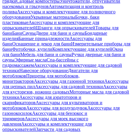
грядки
Садовые компостеры
Уничтожители, отпугиватели
насекомых и грызунов
Автоматизация и контроль
полива
Аксессуары и комплектующие для поливочного
оборудования
Укрывные материалы
Бочки, баки
пластиковые
Аксессуары и комплектующие для
опрыскивателей
Шланги для опрыскивателей
Товары для
бани
Бани
Сауны
Двери для бани и сауны
Бондарные
изделия
Банные принадлежности
Аксессуары для
бани
Оснащение и декор для бани
Измерительные приборы для
бани
Фитобочки, купели
Комплектующие для купелей
Окна
для бани
Мебель для бани и сауны
Ручки дверные для бани и
сауны
Эфирные масла
Спа-бассейны с
гидромассажем
Аксессуары и комплектующие для садовой
техники
Навесное оборудование
Двигатели для
мотоблоков
Прицепы для мотоблоков,
минитракторов
Аксессуары для газонной техники
Аксессуары
для цепных пил
Аксессуары для садовой техники
Аксессуары
для кусторезов, ножниц садовых
Моторные масла для садовой
техники
Аксессуары для аэратоторов и
скарификаторов
Аксессуары для культиваторов и
мотоблоков
Аксессуары для воздуходувок
Аксессуары для
газонокосилок
Аксессуары для бензокос и
триммеров
Аксессуары для моек высокого
давления
Аксессуары и комплектующие для
опрыскивателей
Запчасти для садовых