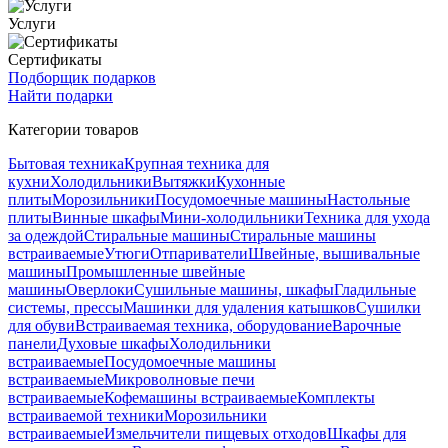
Услуги
Сертификаты
Подборщик подарков
Найти подарки
Категории товаров
Бытовая техника
Крупная техника для
кухни
Холодильники
Вытяжки
Кухонные
плиты
Морозильники
Посудомоечные машины
Настольные
плиты
Винные шкафы
Мини-холодильники
Техника для ухода
за одеждой
Стиральные машины
Стиральные машины
встраиваемые
Утюги
Отпариватели
Швейные, вышивальные
машины
Промышленные швейные
машины
Оверлоки
Сушильные машины, шкафы
Гладильные
системы, прессы
Машинки для удаления катышков
Сушилки
для обуви
Встраиваемая техника, оборудование
Варочные
панели
Духовые шкафы
Холодильники
встраиваемые
Посудомоечные машины
встраиваемые
Микроволновые печи
встраиваемые
Кофемашины встраиваемые
Комплекты
встраиваемой техники
Морозильники
встраиваемые
Измельчители пищевых отходов
Шкафы для