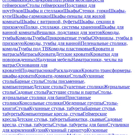
геймерские
Столы геймерские
Подставки для
ноутбуков
Шкафы и стеллажи
Шкафы
Стенки, горки
Шкафы-
купе
Шкафы-гармошки
Шкафы-пеналы для жилой
комнаты
Шкафы с витриной, буфеты
Шкафы, секции в
прихожую
Полки, стеллажи, системы хранения
Шкафы для
ванной комнаты
Вешалки, подставки для зонтов
Комоды,
тумбы
Комоды
Тумбы
Прикроватные тумбы
Обувницы, тумбы в
прихожую
Комоды, тумбы для ванной
Пеленальные столики,
комоды
Тумбы под ТВ
Комоды пластиковые
Кровати и
матрасы
Матрасы
Кровати
Детские кровати
Кроватки для
новорожденных
Надувная мебель
Наматрасники, чехлы на
матрас
Основания для
кроватей
Подматрасники
Раскладушки
Кровати-трансформеры,
шкафы-кровати
Кровати-домики
Столы
Кухонные
столы
Барные столы
Столы письменные,
компьютерные
Детские столы
Туалетные столики
Журнальные
столы
Садовые столы
Растущие столы и парты
Столы,
журнальные столики для бани
Приставные
столики
Консольные столики
Обеденные группы
Столы-
книги
Стулья
Кухонные стулья, табуреты
Барные стулья,
табуреты
Компьютерные кресла, стулья
Геймерские
кресла
Детские стулья, табуреты
Банкетки, скамьи
Садовые
кресла, стулья, табуреты
Стулья, табуреты для бани
Стульчики
для кормления
Кухня
Кухонный гарнитур
Кухонные