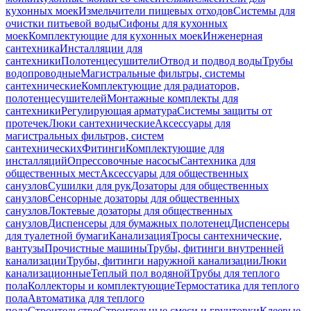
кухонных моек
Измельчители пищевых отходов
Системы для
очистки питьевой воды
Сифоны для кухонных
моек
Комплектующие для кухонных моек
Инженерная
сантехника
Инсталляции для
сантехники
Полотенцесушители
Отвод и подвод воды
Трубы
водопроводные
Магистральные фильтры, системы
сантехнические
Комплектующие для радиаторов,
полотенцесушителей
Монтажные комплекты для
сантехники
Регулирующая арматура
Системы защиты от
протечек
Люки сантехнические
Аксессуары для
магистральных фильтров, систем
сантехнических
Фитинги
Комплектующие для
инсталляций
Опрессовочные насосы
Сантехника для
общественных мест
Аксессуары для общественных
санузлов
Сушилки для рук
Дозаторы для общественных
санузлов
Сенсорные дозаторы для общественных
санузлов
Локтевые дозаторы для общественных
санузлов
Диспенсеры для бумажных полотенец
Диспенсеры
для туалетной бумаги
Канализация
Тросы сантехнические,
вантузы
Прочистные машины
Трубы, фитинги внутренней
канализации
Трубы, фитинги наружной канализации
Люки
канализационные
Теплый пол водяной
Трубы для теплого
пола
Коллекторы и комплектующие
Термостатика для теплого
пола
Автоматика для теплого
пола
Строительство
Строительные смеси и грунтовки
Клеевые