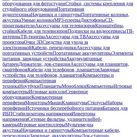
оборудования для фотостудии
Стойки, системы крепления для
студийного оборудования
Портативная
аудиотехника
Наушники и гарнитуры
Портативные колонки,
акустика
Умные колонки
MP3-плееры
Диктофоны
CD-
проигрыватели
Аксессуары для телевизоров
Кронштейны,
стойки
Кабели для телевизоров
Подписки на видеосервисы
ТВ-
антенны
ТВ-тюнеры
Аксессуары для ТВ
Аксессуары для
проектора
Очки 3D
Средства для ухода за
электроникой
Кабели, переходники
Аксессуары для
портативных устройств
Портативные аккумуляторы
Элементы
питания, зарядные устройства
Аккумуляторные
батареи
Держатели, док-станции
Аксессуары для планшетов,
смартфонов
Кабели для телефонов, планшетов
Зарядные
устройства для телефонов, планшетов
Компьютеры и
периферия
Компьютерная
техника
Ноутбуки
Планшеты
Моноблоки
Компьютеры
Игровые
компьютеры
Игровые консоли
Серверное
оборудование
Компьютерная
периферия
Мониторы
Мыши
Клавиатуры
Стилусы
Наборы
периферии
Источники бесперебойного питания
Батареи для
ИБП
Стабилизаторы напряжения
Инверторы
напряжения
Сетевые фильтры, удлинители
Веб-
камеры
Игровые контроллеры
Мультимедиа
акустика
Наушники и гарнитуры
Компьютерные кабели,
переходники
Зарядные, аккумуляторы
Док-станции,