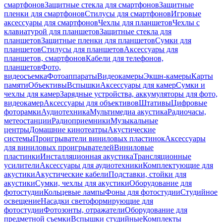
смартфонов
Защитные стекла для смартфонов
Защитные
пленки для смартфонов
Стилусы для смартфонов
Игровые
аксессуары для смартфонов
Чехлы для планшетов
Чехлы с
клавиатурой для планшетов
Защитные стекла для
планшетов
Защитные пленки для планшетов
Сумки для
планшетов
Стилусы для планшетов
Аксессуары для
планшетов, смартфонов
Кабели для телефонов,
планшетов
Фото,
видеосъемка
Фотоаппараты
Видеокамеры
Экшн-камеры
Карты
памяти
Объективы
Вспышки
Аксессуары для камер
Сумки и
чехлы для камер
Зарядные устройства, аккумуляторы для фото,
видеокамер
Аксессуары для объективов
Штативы
Цифровые
фоторамки
Аудиотехника
Мультимедиа акустика
Радиочасы,
метеостанции
Радиоприемники
Музыкальные
центры
Домашние кинотеатры
Акустические
системы
Проигрыватели виниловых пластинок
Аксессуары
для виниловых проигрывателей
Виниловые
пластинки
Инсталляционная акустика
Трансляционные
усилители
Аксессуары для аудиотехники
Комплектующие для
акустики
Акустические кабели
Подставки, стойки для
акустики
Сумки, чехлы для акустики
Оборудование для
фотостудии
Кольцевые лампы
Фоны для фотостудии
Студийное
освещение
Насадки светоформирующие для
фотостудии
Фотозонты, отражатели
Оборудование для
предметной съемки
Вспышки студийные
Комплекты