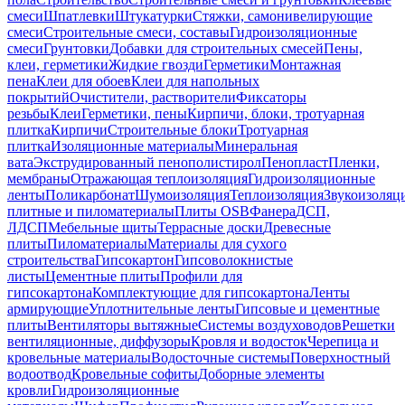
смеси
Шпатлевки
Штукатурки
Стяжки, самонивелирующие
смеси
Строительные смеси, составы
Гидроизоляционные
смеси
Грунтовки
Добавки для строительных смесей
Пены,
клеи, герметики
Жидкие гвозди
Герметики
Монтажная
пена
Клеи для обоев
Клеи для напольных
покрытий
Очистители, растворители
Фиксаторы
резьбы
Клеи
Герметики, пены
Кирпичи, блоки, тротуарная
плитка
Кирпичи
Строительные блоки
Тротуарная
плитка
Изоляционные материалы
Минеральная
вата
Экструдированный пенополистирол
Пенопласт
Пленки,
мембраны
Отражающая теплоизоляция
Гидроизоляционные
ленты
Поликарбонат
Шумоизоляция
Теплоизоляция
Звукоизоляц
плитные и пиломатериалы
Плиты OSB
Фанера
ДСП,
ЛДСП
Мебельные щиты
Террасные доски
Древесные
плиты
Пиломатериалы
Материалы для сухого
строительства
Гипсокартон
Гипсоволокнистые
листы
Цементные плиты
Профили для
гипсокартона
Комплектующие для гипсокартона
Ленты
армирующие
Уплотнительные ленты
Гипсовые и цементные
плиты
Вентиляторы вытяжные
Системы воздуховодов
Решетки
вентиляционные, диффузоры
Кровля и водосток
Черепица и
кровельные материалы
Водосточные системы
Поверхностный
водоотвод
Кровельные софиты
Доборные элементы
кровли
Гидроизоляционные