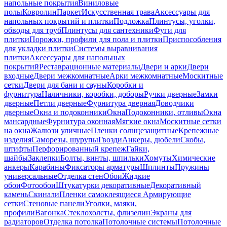
напольные покрытия
Виниловые
полы
Ковролин
Паркет
Искусственная трава
Аксессуары для
напольных покрытий и плитки
Подложка
Плинтусы, уголки,
обводы для труб
Плинтусы для сантехники
Фуги для
плитки
Порожки, профили для пола и плитки
Приспособления
для укладки плитки
Системы выравнивания
плитки
Аксессуары для напольных
покрытий
Реставрационные материалы
Двери и арки
Двери
входные
Двери межкомнатные
Арки межкомнатные
Москитные
сетки
Двери для бани и сауны
Коробки и
фурнитура
Наличники, коробки, доборы
Ручки дверные
Замки
дверные
Петли дверные
Фурнитура дверная
Доводчики
дверные
Окна и подоконники
Окна
Подоконники, отливы
Окна
мансардные
Фурнитура оконная
Мягкие окна
Москитные сетки
на окна
Жалюзи уличные
Пленки солнцезащитные
Крепежные
изделия
Саморезы, шурупы
Гвозди
Анкеры, дюбели
Скобы,
штифты
Перфорированный крепеж
Гайки,
шайбы
Заклепки
Болты, винты, шпильки
Хомуты
Химические
анкеры
Карабины
Фиксаторы арматуры
Шплинты
Пружины
универсальные
Отделка стен
Обои
Жидкие
обои
Фотообои
Штукатурки декоративные
Декоративный
камень
Скинали
Пленки самоклеящиеся
Армирующие
сетки
Стеновые панели
Уголки, маяки,
профили
Вагонка
Стеклохолсты, флизелин
Экраны для
радиаторов
Отделка потолка
Потолочные системы
Потолочные