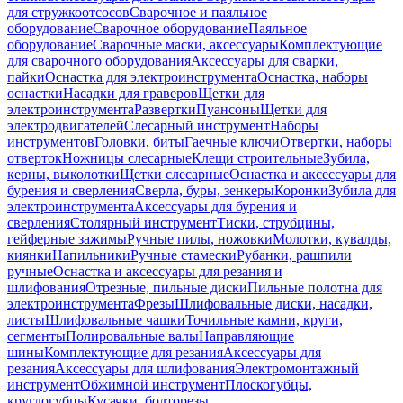
для стружкоотсосов
Сварочное и паяльное
оборудование
Сварочное оборудование
Паяльное
оборудование
Сварочные маски, аксессуары
Комплектующие
для сварочного оборудования
Аксессуары для сварки,
пайки
Оснастка для электроинструмента
Оснастка, наборы
оснастки
Насадки для граверов
Щетки для
электроинструмента
Развертки
Пуансоны
Щетки для
электродвигателей
Слесарный инструмент
Наборы
инструментов
Головки, биты
Гаечные ключи
Отвертки, наборы
отверток
Ножницы слесарные
Клещи строительные
Зубила,
керны, выколотки
Щетки слесарные
Оснастка и аксессуары для
бурения и сверления
Сверла, буры, зенкеры
Коронки
Зубила для
электроинструмента
Аксессуары для бурения и
сверления
Столярный инструмент
Тиски, струбцины,
гейферные зажимы
Ручные пилы, ножовки
Молотки, кувалды,
киянки
Напильники
Ручные стамески
Рубанки, рашпили
ручные
Оснастка и аксессуары для резания и
шлифования
Отрезные, пильные диски
Пильные полотна для
электроинструмента
Фрезы
Шлифовальные диски, насадки,
листы
Шлифовальные чашки
Точильные камни, круги,
сегменты
Полировальные валы
Направляющие
шины
Комплектующие для резания
Аксессуары для
резания
Аксессуары для шлифования
Электромонтажный
инструмент
Обжимной инструмент
Плоскогубцы,
круглогубцы
Кусачки, болторезы,