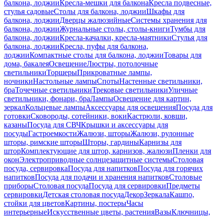
балкона, лоджии
Кресла-мешки для балкона
Кресла подвесные,
стулья садовые
Столы для балкона, лоджии
Шкафы для
балкона, лоджии
Дверцы жалюзийные
Системы хранения для
балкона, лоджии
Журнальные столы, столы-книги
Тумбы для
балкона, лоджии
Кресла-качалки, кресла-маятники
Стулья для
балкона, лоджии
Кресла, пуфы для балкона,
лоджии
Компактные столы для балкона, лоджии
Товары для
дома, бакалея
Освещение
Люстры, потолочные
светильники
Торшеры
Прикроватные лампы,
ночники
Настольные лампы
Споты
Настенные светильники,
бра
Точечные светильники
Трековые светильники
Уличные
светильники, фонари, бра
Лампы
Освещение для картин,
зеркал
Кольцевые лампы
Аксессуары для освещения
Посуда для
готовки
Сковороды, сотейники, воки
Кастрюли, ковши,
казаны
Посуда для СВЧ
Крышки и аксессуары для
посуды
Гастроемкости
Жалюзи, шторы
Жалюзи, рулонные
шторы, римские шторы
Шторы, гардины
Карнизы для
штор
Комплектующие для штор, карнизов, жалюзи
Пленки для
окон
Электроприводные солнцезащитные системы
Столовая
посуда, сервировка
Посуда для напитков
Посуда для горячих
напитков
Посуда для подачи и хранения напитков
Столовые
приборы
Столовая посуда
Посуда для сервировки
Предметы
сервировки
Детская столовая посуда
Декор
Зеркала
Кашпо,
стойки для цветов
Картины, постеры
Часы
интерьерные
Искусственные цветы, растения
Вазы
Ключницы,