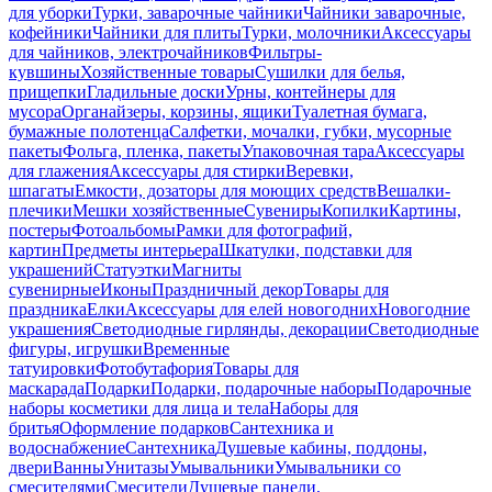
для уборки
Турки, заварочные чайники
Чайники заварочные,
кофейники
Чайники для плиты
Турки, молочники
Аксессуары
для чайников, электрочайников
Фильтры-
кувшины
Хозяйственные товары
Сушилки для белья,
прищепки
Гладильные доски
Урны, контейнеры для
мусора
Органайзеры, корзины, ящики
Туалетная бумага,
бумажные полотенца
Салфетки, мочалки, губки, мусорные
пакеты
Фольга, пленка, пакеты
Упаковочная тара
Аксессуары
для глажения
Аксессуары для стирки
Веревки,
шпагаты
Емкости, дозаторы для моющих средств
Вешалки-
плечики
Мешки хозяйственные
Сувениры
Копилки
Картины,
постеры
Фотоальбомы
Рамки для фотографий,
картин
Предметы интерьера
Шкатулки, подставки для
украшений
Статуэтки
Магниты
сувенирные
Иконы
Праздничный декор
Товары для
праздника
Елки
Аксессуары для елей новогодних
Новогодние
украшения
Светодиодные гирлянды, декорации
Светодиодные
фигуры, игрушки
Временные
татуировки
Фотобутафория
Товары для
маскарада
Подарки
Подарки, подарочные наборы
Подарочные
наборы косметики для лица и тела
Наборы для
бритья
Оформление подарков
Сантехника и
водоснабжение
Сантехника
Душевые кабины, поддоны,
двери
Ванны
Унитазы
Умывальники
Умывальники со
смесителями
Смесители
Душевые панели,