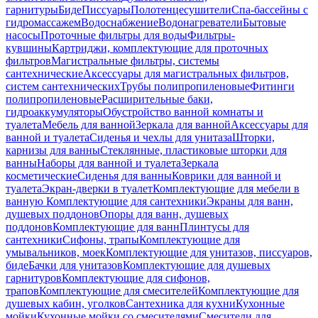
гарнитуры
Биде
Писсуары
Полотенцесушители
Спа-бассейны с
гидромассажем
Водоснабжение
Водонагреватели
Бытовые
насосы
Проточные фильтры для воды
Фильтры-
кувшины
Картриджи, комплектующие для проточных
фильтров
Магистральные фильтры, системы
сантехнические
Аксессуары для магистральных фильтров,
систем сантехнических
Трубы полипропиленовые
Фитинги
полипропиленовые
Расширительные баки,
гидроаккумуляторы
Обустройство ванной комнаты и
туалета
Мебель для ванной
Зеркала для ванной
Аксессуары для
ванной и туалета
Сиденья и чехлы для унитаза
Шторки,
карнизы для ванны
Стеклянные, пластиковые шторки для
ванны
Наборы для ванной и туалета
Зеркала
косметические
Сиденья для ванны
Коврики для ванной и
туалета
Экран-дверки в туалет
Комплектующие для мебели в
ванную
Комплектующие для сантехники
Экраны для ванн,
душевых поддонов
Опоры для ванн, душевых
поддонов
Комплектующие для ванн
Плинтусы для
сантехники
Сифоны, трапы
Комплектующие для
умывальников, моек
Комплектующие для унитазов, писсуаров,
биде
Бачки для унитазов
Комплектующие для душевых
гарнитуров
Комплектующие для сифонов,
трапов
Комплектующие для смесителей
Комплектующие для
душевых кабин, уголков
Сантехника для кухни
Кухонные
мойки
Кухонные мойки со смесителями
Смесители для