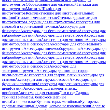
инструментов
Оборудование для мастерской
Тележки для
инструментов
Магниты
Шкафы для
инструментов
Комплектующие для инструментальных
шкафов
Стеллажи металлические
Стенды, держатели для
инструментов
Поддоны для инструментов
Аксессуары для
силовой и строительной техники
Аксессуары для
бензорезов
Аксессуары для бетоносмесителей
Аксессуары для
виброоборудования
Аксессуары для генераторов
Аксессуары
для затирочных машин
Аксессуары для мотопомп
Аксессуары
для мотобуров и бензобуров
Аксессуары для строительного
инструмента
Аксессуары пневмооборудования
Аксессуары для
бензорезов
Аксессуары для бетоносмесителей
Аксессуары для
виброоборудования
Аксессуары для генераторов
Аксессуары
для затирочных машин
Аксессуары для мотопомп
Аксессуары
для мотобуров и бензобуров
Аксессуары для
электроинструмента
Аксессуары для компрессоров,
пневмосистем
Аксессуары для сварки, пайки
Аксессуары для
станков
Аксессуары для стружкоотсосов
Аксессуары для
бурения и сверления
Аксессуары для резания
Аксессуары для
шлифования
Аксессуары для измерительных
приборов
Аксессуары для станков
Дом и сад
Садовая
техника
Триммеры, бензокосы
Цепные
пилы
Газонокосилки
Культиваторы, мотоблоки
Кусторезы,
садовые ножницы
Садовые, кормовые измельчители
Садовые