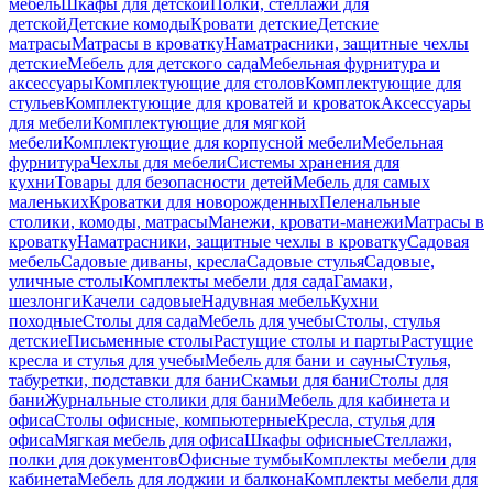
мебель
Шкафы для детской
Полки, стеллажи для
детской
Детские комоды
Кровати детские
Детские
матрасы
Матрасы в кроватку
Наматрасники, защитные чехлы
детские
Мебель для детского сада
Мебельная фурнитура и
аксессуары
Комплектующие для столов
Комплектующие для
стульев
Комплектующие для кроватей и кроваток
Аксессуары
для мебели
Комплектующие для мягкой
мебели
Комплектующие для корпусной мебели
Мебельная
фурнитура
Чехлы для мебели
Системы хранения для
кухни
Товары для безопасности детей
Мебель для самых
маленьких
Кроватки для новорожденных
Пеленальные
столики, комоды, матрасы
Манежи, кровати-манежи
Матрасы в
кроватку
Наматрасники, защитные чехлы в кроватку
Садовая
мебель
Садовые диваны, кресла
Садовые стулья
Садовые,
уличные столы
Комплекты мебели для сада
Гамаки,
шезлонги
Качели садовые
Надувная мебель
Кухни
походные
Столы для сада
Мебель для учебы
Столы, стулья
детские
Письменные столы
Растущие столы и парты
Растущие
кресла и стулья для учебы
Мебель для бани и сауны
Стулья,
табуретки, подставки для бани
Скамьи для бани
Столы для
бани
Журнальные столики для бани
Мебель для кабинета и
офиса
Столы офисные, компьютерные
Кресла, стулья для
офиса
Мягкая мебель для офиса
Шкафы офисные
Стеллажи,
полки для документов
Офисные тумбы
Комплекты мебели для
кабинета
Мебель для лоджии и балкона
Комплекты мебели для