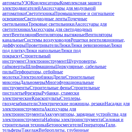
автоматы
УЗО
Конденсаторы
Комплексная защита
электродвигателей
Аксессуары для модульной
автоматики
Светотехника
Промышленное и сигнальное
освещение
Светодиодные ленты
Точечные
светильники
Трековые светильники
Аксессуары для
светотехники
Аксессуары для светодиодных
лент
Вентиляция
Вентиляторы вытяжные
Вентиляторы
канальные
Системы воздуховодов
Решетки вентиляционные,
диффузоры
Проветриватели
Люки
Люки ревизионные
Люки
под плитку
Люки напольные
Люки под
покраску
Строительный
инструмент
Электроинструмент
Шуруповерты,
гайковерты
Шлифмашины
Циркулярные, сабельные
пилы
Перфораторы, отбойные
молотки
Электролобзики
Дрели
Строительные
миксеры
Дальномеры
Многофункциональные
инструменты
Строительные фены
Строительные
пистолеты
Фрезеры
Рубанки, стамески
электрические
Краскопульты
Степлеры,
гвоздезабиватели
Электрические ножницы, резаки
Насадки для
электроинструмента
Аксессуары для
электроинструмента
Аккумуляторы, зарядные устройства для
электроинструмента
Наборы электроинструмента
Силовая и
строительная техника
Бетоносмесители
Генераторы
Тали,
тельферы
Такелаж
Виброплиты, глубинные