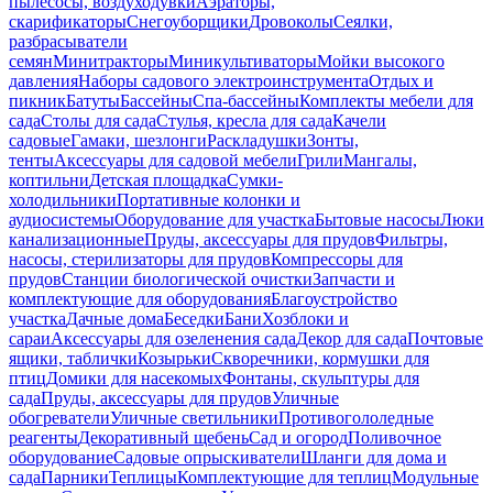
пылесосы, воздуходувки
Аэраторы,
скарификаторы
Снегоуборщики
Дровоколы
Сеялки,
разбрасыватели
семян
Минитракторы
Миникультиваторы
Мойки высокого
давления
Наборы садового электроинструмента
Отдых и
пикник
Батуты
Бассейны
Спа-бассейны
Комплекты мебели для
сада
Столы для сада
Стулья, кресла для сада
Качели
садовые
Гамаки, шезлонги
Раскладушки
Зонты,
тенты
Аксессуары для садовой мебели
Грили
Мангалы,
коптильни
Детская площадка
Сумки-
холодильники
Портативные колонки и
аудиосистемы
Оборудование для участка
Бытовые насосы
Люки
канализационные
Пруды, аксессуары для прудов
Фильтры,
насосы, стерилизаторы для прудов
Компрессоры для
прудов
Станции биологической очистки
Запчасти и
комплектующие для оборудования
Благоустройство
участка
Дачные дома
Беседки
Бани
Хозблоки и
сараи
Аксессуары для озеленения сада
Декор для сада
Почтовые
ящики, таблички
Козырьки
Скворечники, кормушки для
птиц
Домики для насекомых
Фонтаны, скульптуры для
сада
Пруды, аксессуары для прудов
Уличные
обогреватели
Уличные светильники
Противогололедные
реагенты
Декоративный щебень
Сад и огород
Поливочное
оборудование
Садовые опрыскиватели
Шланги для дома и
сада
Парники
Теплицы
Комплектующие для теплиц
Модульные