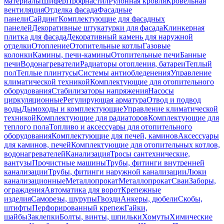
материалы
Шифер
Профнастил
Рулонная кровля
Кровельная
вентиляция
Отделка фасада
Фасадные
панели
Сайдинг
Комплектующие для фасадных
панелей
Декоративные штукатурки для фасада
Клинкерная
плитка для фасада
Декоративный камень для наружной
отделки
Отопление
Отопительные котлы
Газовые
колонки
Камины, печи-камины
Отопительные печи
Банные
печи
Водонагреватели
Радиаторы отопления, батареи
Теплый
пол
Теплые плинтусы
Системы антиобледенения
Управление
климатической техникой
Комплектующие для отопительного
оборудования
Стабилизаторы напряжения
Насосы
циркуляционные
Регулирующая арматура
Отвод и подвод
воды
Дымоходы и комплектующие
Управление климатической
техникой
Комплектующие для радиаторов
Комплектующие для
теплого пола
Топливо и аксессуары для отопительного
оборудования
Комплектующие для печей, каминов
Аксессуары
для каминов, печей
Комплектующие для отопительных котлов,
водонагревателей
Канализация
Тросы сантехнические,
вантузы
Прочистные машины
Трубы, фитинги внутренней
канализации
Трубы, фитинги наружной канализации
Люки
канализационные
Металлопрокат
Металлопрокат
Сваи
Заборы,
ограждения
Автоматика для ворот
Крепежные
изделия
Саморезы, шурупы
Гвозди
Анкеры, дюбели
Скобы,
штифты
Перфорированный крепеж
Гайки,
шайбы
Заклепки
Болты, винты, шпильки
Хомуты
Химические