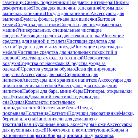
газетницы
Свечи, подсвечники
Предметы интерьера
Ширмы
декоративные
Посуда для выпечки, запекания
Формы для
выпечки, запекания
Посуда для запекания
Аксессуары для
выпечки
Бумага, фольга, рукава для выпечки
Бытовая
химия
Средства для стирки
Средства для посудомоечных
машин
Универсальные, специальные чистящие
средства
Чистящие средства для стекол и зеркал
Чистящие
средства для ванной и туалета
Чистящие средства для
кухни
Средства для мытья посуды
Чистящие средства для
мебели
Чистящие средства для напольных покрытий и
ковров
Средства для ухода за техникой
Освежители
воздуха
Средства от насекомых
Средства ухода за
одеждой
Средства ухода за обувью
Дезинфицирующие
средства
Аксессуары для бара
Сервировка для
напитков
Аксессуары для хранения напитков
Аксессуары для
приготовления коктейлей
Аксессуары для охлаждения
напитков
Наборы для бара, мини-бары
Штопоры, открывалки
для бутылок
Домашний текстиль
Подушки для
сна
Одеяла
Комплекты постельных
принадлежностей
Постельное белье
Пледы,
покрывала
Полотенца
Скатерти
Подушки декоративные
Маски,
беруши для сна
Наполнители для домашнего
текстиля
Ткани
Кухонные ножи, аксессуары
Ножи
Аксессуары
для кухонных ножей
Ножеточки и комплектующие
Ковры и
напольные покрытия
Ковры, циновки, шкуры
Ковры,