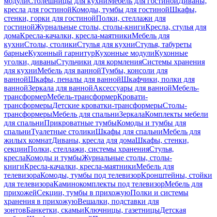
модули
Столешницы для кухни
Мебель для гостиной
Диваны,
кресла для гостиной
Комоды, тумбы для гостиной
Шкафы,
стенки, горки для гостиной
Полки, стеллажи для
гостиной
Журнальные столы, столы-книги
Кресла, стулья для
дома
Кресла-качалки, кресла-маятники
Мебель для
кухни
Столы, столики
Стулья для кухни
Стулья, табуреты
барные
Кухонный гарнитур
Кухонные модули
Кухонные
уголки, диваны
Стульчики для кормления
Системы хранения
для кухни
Мебель для ванной
Тумбы, консоли для
ванной
Шкафы, пеналы для ванной
Шкафчики, полки для
ванной
Зеркала для ванной
Аксессуары для ванной
Мебель-
трансформер
Мебель-трансформер
Кровати-
трансформеры
Детские кроватки-трансформеры
Столы-
трансформеры
Мебель для спальни
Зеркала
Комплекты мебели
для спальни
Прикроватные тумбы
Комоды и тумбы для
спальни
Туалетные столики
Шкафы для спальни
Мебель для
жилых комнат
Диваны, кресла для дома
Шкафы, стенки,
секции
Полки, стеллажи, системы хранения
Стулья,
кресла
Комоды и тумбы
Журнальные столы, столы-
книги
Кресла-качалки, кресла-маятники
Мебель для
телевизора
Комоды, тумбы под телевизор
Кронштейны, стойки
для телевизора
Каминокомплекты под телевизор
Мебель для
прихожей
Секции, тумбы в прихожую
Полки и системы
хранения в прихожую
Вешалки, подставки для
зонтов
Банкетки, скамьи
Ключницы, газетницы
Детская