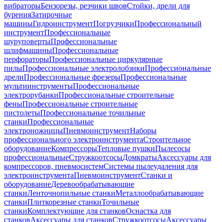
вибраторы
Бензорезы, резчики швов
Стойки, дрели для
бурения
Затирочные
машины
Гидроинструмент
Погрузчики
Профессиональный
инструмент
Профессиональные
шуруповерты
Профессиональные
шлифмашины
Профессиональные
перфораторы
Профессиональные циркулярные
пилы
Профессиональные электролобзики
Профессиональные
дрели
Профессиональные фрезеры
Профессиональные
мультиинструменты
Профессиональные
электрорубанки
Профессиональные строительные
фены
Профессиональные строительные
пистолеты
Профессиональные точильные
станки
Профессиональные
электроножницы
Пневмоинструмент
Наборы
профессионального электроинструмента
Строительное
оборудование
Компрессоры
Тепловые пушки
Пылесосы
профессиональные
Стружкоотсосы
Домкраты
Аксессуары для
компрессоров, пневмосистем
Системы пылеудаления для
электроинструмента
Пневмоинструмент
Станки и
оборудование
Деревообрабатывающие
станки
Ленточнопильные станки
Металлообрабатывающие
станки
Плиткорезные станки
Точильные
станки
Комплектующие для станков
Оснастка для
станков
Аксессуары для станков
Стружкоотсосы
Аксессуары