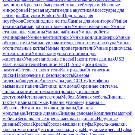
наушники
Кресла геймерские
Столы геймерские
Игровые
микрофоны
Игровая мультимедиа акустика
Аксессуары для
геймеров
Фигурки Funko Pop
Подставки для
ноутбуков
Светодиодные ленты
Лампы для мониторов
Умная
техника
Умные роботы-пылесосы
Умные телевизоры
Умные
стиральные машины
Умные чайники
Умные роботы
кулинарные
Умные вентиляторы
Умные кондиционеры
Умные
обогреватели
Умные увлажнители, очистители воздуха
Умные
отопительные котлы
Умные проветриватели
Умные радиочасы,
метеостанции
Умные кормушки и поилки для
животных
Умные напольные весы
Накопители данных
USB
Flash накопители
Внешние HDD, SSD диски
Карты
памяти
Сетевые накопители
Картридеры
Оптические
диски
Наблюдение и безопасность
Камеры
видеонаблюдения
Аксессуары для CCTV
Домофоны,
вызывные панели
Датчики для дома
Охранные системы,
сигнализации
Системы контроля и управления
доступом
Металлодетекторы
Мебель
Мягкая мебель
Диваны,
тахты
Диваны прямые
Диваны угловые
Диваны П-
образные
Кухонные уголки, диваны
Диваны
модульные
Детские диваны
Диваны садовые
Комплекты мягкой
мебели
Бескаркасные кресла-мешки и диваны
Надувные
диваны
Кресла
Кресла
Кресла-мешки и пуфы
Кресла-качалки,
кресла-маятники
Детские кресла, пуфы
Надувные кресла
Пуфы,
оттоманки
Кресла-кровати
Игровая мебель
Кресла