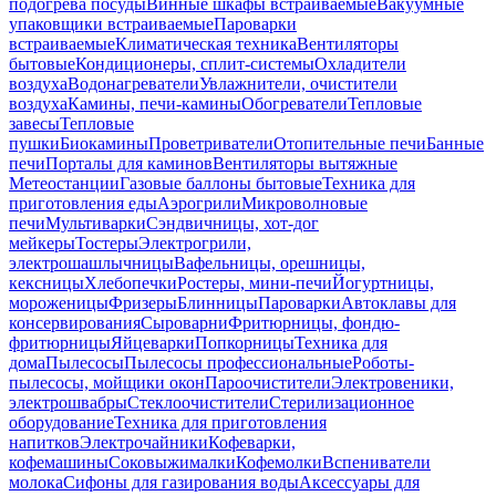
подогрева посуды
Винные шкафы встраиваемые
Вакуумные
упаковщики встраиваемые
Пароварки
встраиваемые
Климатическая техника
Вентиляторы
бытовые
Кондиционеры, сплит-системы
Охладители
воздуха
Водонагреватели
Увлажнители, очистители
воздуха
Камины, печи-камины
Обогреватели
Тепловые
завесы
Тепловые
пушки
Биокамины
Проветриватели
Отопительные печи
Банные
печи
Порталы для каминов
Вентиляторы вытяжные
Метеостанции
Газовые баллоны бытовые
Техника для
приготовления еды
Аэрогрили
Микроволновые
печи
Мультиварки
Сэндвичницы, хот-дог
мейкеры
Тостеры
Электрогрили,
электрошашлычницы
Вафельницы, орешницы,
кексницы
Хлебопечки
Ростеры, мини-печи
Йогуртницы,
мороженицы
Фризеры
Блинницы
Пароварки
Автоклавы для
консервирования
Сыроварни
Фритюрницы, фондю-
фритюрницы
Яйцеварки
Попкорницы
Техника для
дома
Пылесосы
Пылесосы профессиональные
Роботы-
пылесосы, мойщики окон
Пароочистители
Электровеники,
электрошвабры
Стеклоочистители
Стерилизационное
оборудование
Техника для приготовления
напитков
Электрочайники
Кофеварки,
кофемашины
Соковыжималки
Кофемолки
Вспениватели
молока
Сифоны для газирования воды
Аксессуары для