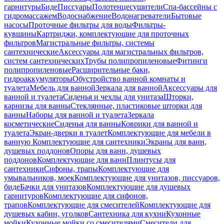
гарнитуры
Биде
Писсуары
Полотенцесушители
Спа-бассейны с
гидромассажем
Водоснабжение
Водонагреватели
Бытовые
насосы
Проточные фильтры для воды
Фильтры-
кувшины
Картриджи, комплектующие для проточных
фильтров
Магистральные фильтры, системы
сантехнические
Аксессуары для магистральных фильтров,
систем сантехнических
Трубы полипропиленовые
Фитинги
полипропиленовые
Расширительные баки,
гидроаккумуляторы
Обустройство ванной комнаты и
туалета
Мебель для ванной
Зеркала для ванной
Аксессуары для
ванной и туалета
Сиденья и чехлы для унитаза
Шторки,
карнизы для ванны
Стеклянные, пластиковые шторки для
ванны
Наборы для ванной и туалета
Зеркала
косметические
Сиденья для ванны
Коврики для ванной и
туалета
Экран-дверки в туалет
Комплектующие для мебели в
ванную
Комплектующие для сантехники
Экраны для ванн,
душевых поддонов
Опоры для ванн, душевых
поддонов
Комплектующие для ванн
Плинтусы для
сантехники
Сифоны, трапы
Комплектующие для
умывальников, моек
Комплектующие для унитазов, писсуаров,
биде
Бачки для унитазов
Комплектующие для душевых
гарнитуров
Комплектующие для сифонов,
трапов
Комплектующие для смесителей
Комплектующие для
душевых кабин, уголков
Сантехника для кухни
Кухонные
мойки
Кухонные мойки со смесителями
Смесители для