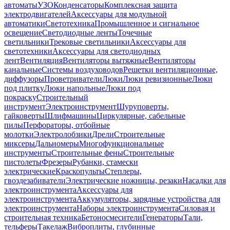
автоматы
УЗО
Конденсаторы
Комплексная защита
электродвигателей
Аксессуары для модульной
автоматики
Светотехника
Промышленное и сигнальное
освещение
Светодиодные ленты
Точечные
светильники
Трековые светильники
Аксессуары для
светотехники
Аксессуары для светодиодных
лент
Вентиляция
Вентиляторы вытяжные
Вентиляторы
канальные
Системы воздуховодов
Решетки вентиляционные,
диффузоры
Проветриватели
Люки
Люки ревизионные
Люки
под плитку
Люки напольные
Люки под
покраску
Строительный
инструмент
Электроинструмент
Шуруповерты,
гайковерты
Шлифмашины
Циркулярные, сабельные
пилы
Перфораторы, отбойные
молотки
Электролобзики
Дрели
Строительные
миксеры
Дальномеры
Многофункциональные
инструменты
Строительные фены
Строительные
пистолеты
Фрезеры
Рубанки, стамески
электрические
Краскопульты
Степлеры,
гвоздезабиватели
Электрические ножницы, резаки
Насадки для
электроинструмента
Аксессуары для
электроинструмента
Аккумуляторы, зарядные устройства для
электроинструмента
Наборы электроинструмента
Силовая и
строительная техника
Бетоносмесители
Генераторы
Тали,
тельферы
Такелаж
Виброплиты, глубинные