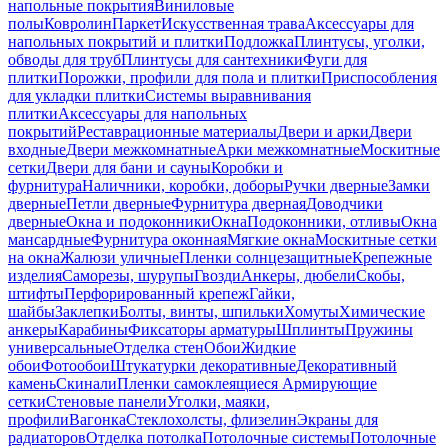
напольные покрытия
Виниловые
полы
Ковролин
Паркет
Искусственная трава
Аксессуары для
напольных покрытий и плитки
Подложка
Плинтусы, уголки,
обводы для труб
Плинтусы для сантехники
Фуги для
плитки
Порожки, профили для пола и плитки
Приспособления
для укладки плитки
Системы выравнивания
плитки
Аксессуары для напольных
покрытий
Реставрационные материалы
Двери и арки
Двери
входные
Двери межкомнатные
Арки межкомнатные
Москитные
сетки
Двери для бани и сауны
Коробки и
фурнитура
Наличники, коробки, доборы
Ручки дверные
Замки
дверные
Петли дверные
Фурнитура дверная
Доводчики
дверные
Окна и подоконники
Окна
Подоконники, отливы
Окна
мансардные
Фурнитура оконная
Мягкие окна
Москитные сетки
на окна
Жалюзи уличные
Пленки солнцезащитные
Крепежные
изделия
Саморезы, шурупы
Гвозди
Анкеры, дюбели
Скобы,
штифты
Перфорированный крепеж
Гайки,
шайбы
Заклепки
Болты, винты, шпильки
Хомуты
Химические
анкеры
Карабины
Фиксаторы арматуры
Шплинты
Пружины
универсальные
Отделка стен
Обои
Жидкие
обои
Фотообои
Штукатурки декоративные
Декоративный
камень
Скинали
Пленки самоклеящиеся
Армирующие
сетки
Стеновые панели
Уголки, маяки,
профили
Вагонка
Стеклохолсты, флизелин
Экраны для
радиаторов
Отделка потолка
Потолочные системы
Потолочные