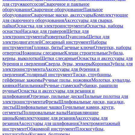
для стружкоотсосов
Сварочное и паяльное
оборудование
Сварочное оборудование
Паяльное
оборудование
Сварочные маски, аксессуары
Комплектующие
для сварочного оборудования
Аксессуары для сварки,
пайки
Оснастка для электроинструмента
Оснастка, наборы
оснастки
Насадки для граверов
Щетки для
электроинструмента
Развертки
Пуансоны
Щетки для
электродвигателей
Слесарный инструмент
Наборы
инструментов
Головки, биты
Гаечные ключи
Отвертки, наборы
отверток
Ножницы слесарные
Клещи строительные
Зубила,
керны, выколотки
Щетки слесарные
Оснастка и аксессуары для
бурения и сверления
Сверла, буры, зенкеры
Коронки
Зубила для
электроинструмента
Аксессуары для бурения и
сверления
Столярный инструмент
Тиски, струбцины,
гейферные зажимы
Ручные пилы, ножовки
Молотки, кувалды,
киянки
Напильники
Ручные стамески
Рубанки, рашпили
ручные
Оснастка и аксессуары для резания и
шлифования
Отрезные, пильные диски
Пильные полотна для
электроинструмента
Фрезы
Шлифовальные диски, насадки,
листы
Шлифовальные чашки
Точильные камни, круги,
сегменты
Полировальные валы
Направляющие
шины
Комплектующие для резания
Аксессуары для
резания
Аксессуары для шлифования
Электромонтажный
инструмент
Обжимной инструмент
Плоскогубцы,
круглогубцы
Кусачки, болторезы,