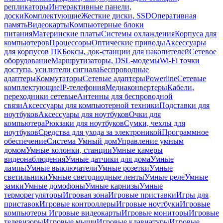
репликаторы
Интерактивные панели,
доски
Комплектующие
Жесткие диски, SSD
Оперативная
память
Видеокарты
Компьютерные блоки
питания
Материнские платы
Системы охлаждения
Корпуса для
компьютеров
Процессоры
Оптические приводы
Аксессуары
для корпусов ПК
Боксы, док-станции для накопителей
Сетевое
оборудование
Маршрутизаторы, DSL-модемы
Wi-Fi точки
доступа, усилители сигнала
Беспроводные
адаптеры
Коммутаторы
Сетевые адаптеры
Powerline
Сетевые
комплектующие
IP-телефония
Медиаконвертеры
Кабели,
переходники сетевые
Антенны для беспроводной
связи
Аксессуары для компьютерной техники
Подставки для
ноутбуков
Аксессуары для ноутбуков
Очки для
компьютера
Рюкзаки для ноутбуков
Сумки, чехлы для
ноутбуков
Средства для ухода за электроникой
Программное
обеспечение
Система Умный дом
Управление умным
домом
Умные колонки, станции
Умные камеры
видеонаблюдения
Умные датчики для дома
Умные
лампы
Умные выключатели
Умные розетки
Умные
светильники
Умные светодиодные ленты
Умные реле
Умные
замки
Умные домофоны
Умные карнизы
Умные
терморегуляторы
Игровая зона
Игровые приставки
Игры для
приставок
Игровые контроллеры
Игровые ноутбуки
Игровые
компьютеры
Игровые видеокарты
Игровые мониторы
Игровые
телевизоры
Игровые мыши
Игровые клавиатуры
Игровые