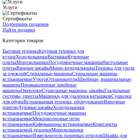
Услуги
Сертификаты
Подборщик подарков
Найти подарки
Категории товаров
Бытовая техника
Крупная техника для
кухни
Холодильники
Вытяжки
Кухонные
плиты
Морозильники
Посудомоечные машины
Настольные
плиты
Винные шкафы
Мини-холодильники
Техника для ухода
за одеждой
Стиральные машины
Стиральные машины
встраиваемые
Утюги
Отпариватели
Швейные, вышивальные
машины
Промышленные швейные
машины
Оверлоки
Сушильные машины, шкафы
Гладильные
системы, прессы
Машинки для удаления катышков
Сушилки
для обуви
Встраиваемая техника, оборудование
Варочные
панели
Духовые шкафы
Холодильники
встраиваемые
Посудомоечные машины
встраиваемые
Микроволновые печи
встраиваемые
Кофемашины встраиваемые
Комплекты
встраиваемой техники
Морозильники
встраиваемые
Измельчители пищевых отходов
Шкафы для