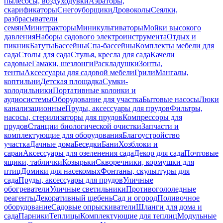
пылесосы, воздуходувки
Аэраторы,
скарификаторы
Снегоуборщики
Дровоколы
Сеялки,
разбрасыватели
семян
Минитракторы
Миникультиваторы
Мойки высокого
давления
Наборы садового электроинструмента
Отдых и
пикник
Батуты
Бассейны
Спа-бассейны
Комплекты мебели для
сада
Столы для сада
Стулья, кресла для сада
Качели
садовые
Гамаки, шезлонги
Раскладушки
Зонты,
тенты
Аксессуары для садовой мебели
Грили
Мангалы,
коптильни
Детская площадка
Сумки-
холодильники
Портативные колонки и
аудиосистемы
Оборудование для участка
Бытовые насосы
Люки
канализационные
Пруды, аксессуары для прудов
Фильтры,
насосы, стерилизаторы для прудов
Компрессоры для
прудов
Станции биологической очистки
Запчасти и
комплектующие для оборудования
Благоустройство
участка
Дачные дома
Беседки
Бани
Хозблоки и
сараи
Аксессуары для озеленения сада
Декор для сада
Почтовые
ящики, таблички
Козырьки
Скворечники, кормушки для
птиц
Домики для насекомых
Фонтаны, скульптуры для
сада
Пруды, аксессуары для прудов
Уличные
обогреватели
Уличные светильники
Противогололедные
реагенты
Декоративный щебень
Сад и огород
Поливочное
оборудование
Садовые опрыскиватели
Шланги для дома и
сада
Парники
Теплицы
Комплектующие для теплиц
Модульные