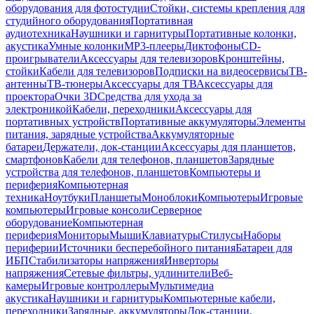
оборудования для фотостудии
Стойки, системы крепления для
студийного оборудования
Портативная
аудиотехника
Наушники и гарнитуры
Портативные колонки,
акустика
Умные колонки
MP3-плееры
Диктофоны
CD-
проигрыватели
Аксессуары для телевизоров
Кронштейны,
стойки
Кабели для телевизоров
Подписки на видеосервисы
ТВ-
антенны
ТВ-тюнеры
Аксессуары для ТВ
Аксессуары для
проектора
Очки 3D
Средства для ухода за
электроникой
Кабели, переходники
Аксессуары для
портативных устройств
Портативные аккумуляторы
Элементы
питания, зарядные устройства
Аккумуляторные
батареи
Держатели, док-станции
Аксессуары для планшетов,
смартфонов
Кабели для телефонов, планшетов
Зарядные
устройства для телефонов, планшетов
Компьютеры и
периферия
Компьютерная
техника
Ноутбуки
Планшеты
Моноблоки
Компьютеры
Игровые
компьютеры
Игровые консоли
Серверное
оборудование
Компьютерная
периферия
Мониторы
Мыши
Клавиатуры
Стилусы
Наборы
периферии
Источники бесперебойного питания
Батареи для
ИБП
Стабилизаторы напряжения
Инверторы
напряжения
Сетевые фильтры, удлинители
Веб-
камеры
Игровые контроллеры
Мультимедиа
акустика
Наушники и гарнитуры
Компьютерные кабели,
переходники
Зарядные, аккумуляторы
Док-станции,