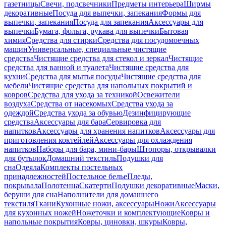
газетницы
Свечи, подсвечники
Предметы интерьера
Ширмы
декоративные
Посуда для выпечки, запекания
Формы для
выпечки, запекания
Посуда для запекания
Аксессуары для
выпечки
Бумага, фольга, рукава для выпечки
Бытовая
химия
Средства для стирки
Средства для посудомоечных
машин
Универсальные, специальные чистящие
средства
Чистящие средства для стекол и зеркал
Чистящие
средства для ванной и туалета
Чистящие средства для
кухни
Средства для мытья посуды
Чистящие средства для
мебели
Чистящие средства для напольных покрытий и
ковров
Средства для ухода за техникой
Освежители
воздуха
Средства от насекомых
Средства ухода за
одеждой
Средства ухода за обувью
Дезинфицирующие
средства
Аксессуары для бара
Сервировка для
напитков
Аксессуары для хранения напитков
Аксессуары для
приготовления коктейлей
Аксессуары для охлаждения
напитков
Наборы для бара, мини-бары
Штопоры, открывалки
для бутылок
Домашний текстиль
Подушки для
сна
Одеяла
Комплекты постельных
принадлежностей
Постельное белье
Пледы,
покрывала
Полотенца
Скатерти
Подушки декоративные
Маски,
беруши для сна
Наполнители для домашнего
текстиля
Ткани
Кухонные ножи, аксессуары
Ножи
Аксессуары
для кухонных ножей
Ножеточки и комплектующие
Ковры и
напольные покрытия
Ковры, циновки, шкуры
Ковры,