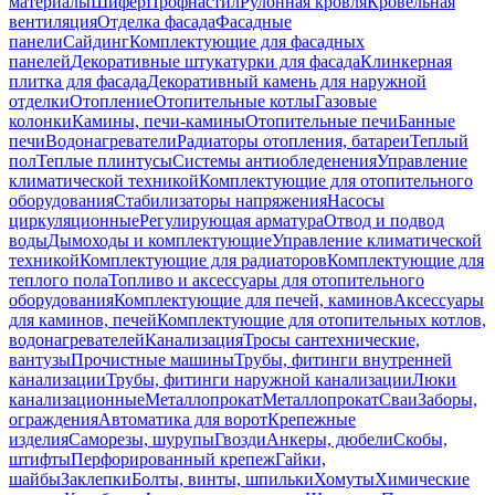
материалы
Шифер
Профнастил
Рулонная кровля
Кровельная
вентиляция
Отделка фасада
Фасадные
панели
Сайдинг
Комплектующие для фасадных
панелей
Декоративные штукатурки для фасада
Клинкерная
плитка для фасада
Декоративный камень для наружной
отделки
Отопление
Отопительные котлы
Газовые
колонки
Камины, печи-камины
Отопительные печи
Банные
печи
Водонагреватели
Радиаторы отопления, батареи
Теплый
пол
Теплые плинтусы
Системы антиобледенения
Управление
климатической техникой
Комплектующие для отопительного
оборудования
Стабилизаторы напряжения
Насосы
циркуляционные
Регулирующая арматура
Отвод и подвод
воды
Дымоходы и комплектующие
Управление климатической
техникой
Комплектующие для радиаторов
Комплектующие для
теплого пола
Топливо и аксессуары для отопительного
оборудования
Комплектующие для печей, каминов
Аксессуары
для каминов, печей
Комплектующие для отопительных котлов,
водонагревателей
Канализация
Тросы сантехнические,
вантузы
Прочистные машины
Трубы, фитинги внутренней
канализации
Трубы, фитинги наружной канализации
Люки
канализационные
Металлопрокат
Металлопрокат
Сваи
Заборы,
ограждения
Автоматика для ворот
Крепежные
изделия
Саморезы, шурупы
Гвозди
Анкеры, дюбели
Скобы,
штифты
Перфорированный крепеж
Гайки,
шайбы
Заклепки
Болты, винты, шпильки
Хомуты
Химические