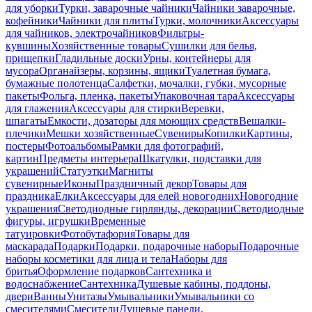
для уборки
Турки, заварочные чайники
Чайники заварочные,
кофейники
Чайники для плиты
Турки, молочники
Аксессуары
для чайников, электрочайников
Фильтры-
кувшины
Хозяйственные товары
Сушилки для белья,
прищепки
Гладильные доски
Урны, контейнеры для
мусора
Органайзеры, корзины, ящики
Туалетная бумага,
бумажные полотенца
Салфетки, мочалки, губки, мусорные
пакеты
Фольга, пленка, пакеты
Упаковочная тара
Аксессуары
для глажения
Аксессуары для стирки
Веревки,
шпагаты
Емкости, дозаторы для моющих средств
Вешалки-
плечики
Мешки хозяйственные
Сувениры
Копилки
Картины,
постеры
Фотоальбомы
Рамки для фотографий,
картин
Предметы интерьера
Шкатулки, подставки для
украшений
Статуэтки
Магниты
сувенирные
Иконы
Праздничный декор
Товары для
праздника
Елки
Аксессуары для елей новогодних
Новогодние
украшения
Светодиодные гирлянды, декорации
Светодиодные
фигуры, игрушки
Временные
татуировки
Фотобутафория
Товары для
маскарада
Подарки
Подарки, подарочные наборы
Подарочные
наборы косметики для лица и тела
Наборы для
бритья
Оформление подарков
Сантехника и
водоснабжение
Сантехника
Душевые кабины, поддоны,
двери
Ванны
Унитазы
Умывальники
Умывальники со
смесителями
Смесители
Душевые панели,