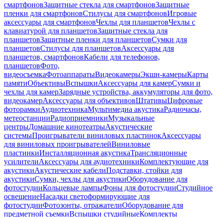
смартфонов
Защитные стекла для смартфонов
Защитные
пленки для смартфонов
Стилусы для смартфонов
Игровые
аксессуары для смартфонов
Чехлы для планшетов
Чехлы с
клавиатурой для планшетов
Защитные стекла для
планшетов
Защитные пленки для планшетов
Сумки для
планшетов
Стилусы для планшетов
Аксессуары для
планшетов, смартфонов
Кабели для телефонов,
планшетов
Фото,
видеосъемка
Фотоаппараты
Видеокамеры
Экшн-камеры
Карты
памяти
Объективы
Вспышки
Аксессуары для камер
Сумки и
чехлы для камер
Зарядные устройства, аккумуляторы для фото,
видеокамер
Аксессуары для объективов
Штативы
Цифровые
фоторамки
Аудиотехника
Мультимедиа акустика
Радиочасы,
метеостанции
Радиоприемники
Музыкальные
центры
Домашние кинотеатры
Акустические
системы
Проигрыватели виниловых пластинок
Аксессуары
для виниловых проигрывателей
Виниловые
пластинки
Инсталляционная акустика
Трансляционные
усилители
Аксессуары для аудиотехники
Комплектующие для
акустики
Акустические кабели
Подставки, стойки для
акустики
Сумки, чехлы для акустики
Оборудование для
фотостудии
Кольцевые лампы
Фоны для фотостудии
Студийное
освещение
Насадки светоформирующие для
фотостудии
Фотозонты, отражатели
Оборудование для
предметной съемки
Вспышки студийные
Комплекты