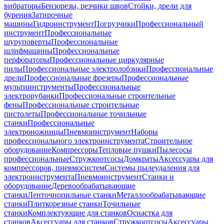
вибраторы
Бензорезы, резчики швов
Стойки, дрели для
бурения
Затирочные
машины
Гидроинструмент
Погрузчики
Профессиональный
инструмент
Профессиональные
шуруповерты
Профессиональные
шлифмашины
Профессиональные
перфораторы
Профессиональные циркулярные
пилы
Профессиональные электролобзики
Профессиональные
дрели
Профессиональные фрезеры
Профессиональные
мультиинструменты
Профессиональные
электрорубанки
Профессиональные строительные
фены
Профессиональные строительные
пистолеты
Профессиональные точильные
станки
Профессиональные
электроножницы
Пневмоинструмент
Наборы
профессионального электроинструмента
Строительное
оборудование
Компрессоры
Тепловые пушки
Пылесосы
профессиональные
Стружкоотсосы
Домкраты
Аксессуары для
компрессоров, пневмосистем
Системы пылеудаления для
электроинструмента
Пневмоинструмент
Станки и
оборудование
Деревообрабатывающие
станки
Ленточнопильные станки
Металлообрабатывающие
станки
Плиткорезные станки
Точильные
станки
Комплектующие для станков
Оснастка для
станков
Аксессуары для станков
Стружкоотсосы
Аксессуары