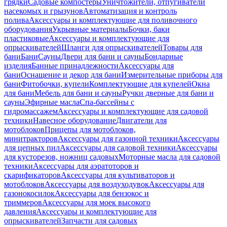
грядки
Садовые компостеры
Уничтожители, отпугиватели
насекомых и грызунов
Автоматизация и контроль
полива
Аксессуары и комплектующие для поливочного
оборудования
Укрывные материалы
Бочки, баки
пластиковые
Аксессуары и комплектующие для
опрыскивателей
Шланги для опрыскивателей
Товары для
бани
Бани
Сауны
Двери для бани и сауны
Бондарные
изделия
Банные принадлежности
Аксессуары для
бани
Оснащение и декор для бани
Измерительные приборы для
бани
Фитобочки, купели
Комплектующие для купелей
Окна
для бани
Мебель для бани и сауны
Ручки дверные для бани и
сауны
Эфирные масла
Спа-бассейны с
гидромассажем
Аксессуары и комплектующие для садовой
техники
Навесное оборудование
Двигатели для
мотоблоков
Прицепы для мотоблоков,
минитракторов
Аксессуары для газонной техники
Аксессуары
для цепных пил
Аксессуары для садовой техники
Аксессуары
для кусторезов, ножниц садовых
Моторные масла для садовой
техники
Аксессуары для аэратоторов и
скарификаторов
Аксессуары для культиваторов и
мотоблоков
Аксессуары для воздуходувок
Аксессуары для
газонокосилок
Аксессуары для бензокос и
триммеров
Аксессуары для моек высокого
давления
Аксессуары и комплектующие для
опрыскивателей
Запчасти для садовых