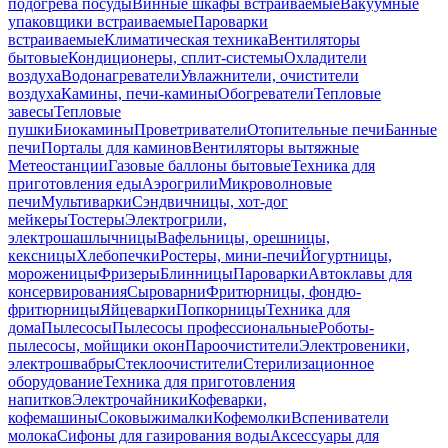
подогрева посуды
Винные шкафы встраиваемые
Вакуумные
упаковщики встраиваемые
Пароварки
встраиваемые
Климатическая техника
Вентиляторы
бытовые
Кондиционеры, сплит-системы
Охладители
воздуха
Водонагреватели
Увлажнители, очистители
воздуха
Камины, печи-камины
Обогреватели
Тепловые
завесы
Тепловые
пушки
Биокамины
Проветриватели
Отопительные печи
Банные
печи
Порталы для каминов
Вентиляторы вытяжные
Метеостанции
Газовые баллоны бытовые
Техника для
приготовления еды
Аэрогрили
Микроволновые
печи
Мультиварки
Сэндвичницы, хот-дог
мейкеры
Тостеры
Электрогрили,
электрошашлычницы
Вафельницы, орешницы,
кексницы
Хлебопечки
Ростеры, мини-печи
Йогуртницы,
мороженицы
Фризеры
Блинницы
Пароварки
Автоклавы для
консервирования
Сыроварни
Фритюрницы, фондю-
фритюрницы
Яйцеварки
Попкорницы
Техника для
дома
Пылесосы
Пылесосы профессиональные
Роботы-
пылесосы, мойщики окон
Пароочистители
Электровеники,
электрошвабры
Стеклоочистители
Стерилизационное
оборудование
Техника для приготовления
напитков
Электрочайники
Кофеварки,
кофемашины
Соковыжималки
Кофемолки
Вспениватели
молока
Сифоны для газирования воды
Аксессуары для