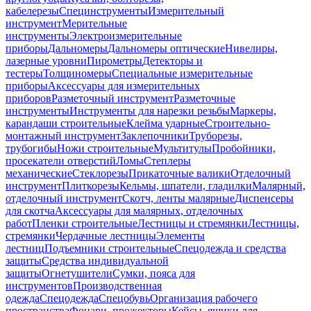
кабелерезы
Специнструменты
Измерительный
инструмент
Мерительные
инструменты
Электроизмерительные
приборы
Дальномеры
Дальномеры оптические
Нивелиры,
лазерные уровни
Пирометры
Детекторы и
тестеры
Толщиномеры
Специальные измерительные
приборы
Аксессуары для измерительных
приборов
Разметочный инструмент
Разметочные
инструменты
Инструменты для нарезки резьбы
Маркеры,
карандаши строительные
Клейма ударные
Строительно-
монтажный инструмент
Заклепочники
Труборезы,
трубогибы
Ножи строительные
Мультитулы
Пробойники,
просекатели отверстий
Ломы
Степлеры
механические
Стеклорезы
Прикаточные валики
Отделочный
инструмент
Плиткорезы
Кельмы, шпатели, гладилки
Малярный,
отделочный инструмент
Скотч, ленты малярные
Диспенсеры
для скотча
Аксессуары для малярных, отделочных
работ
Пленки строительные
Лестницы и стремянки
Лестницы,
стремянки
Чердачные лестницы
Элементы
лестниц
Подъемники строительные
Спецодежда и средства
защиты
Средства индивидуальной
защиты
Огнетушители
Сумки, пояса для
инструментов
Производственная
одежда
Спецодежда
Спецобувь
Организация рабочего
пространства
Фонари, прожекторы
Кейсы, ящики для