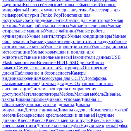
наушники
Кресла геймерские
Столы геймерские
Игровые
микрофоны
Игровая мультимедиа акустика
Аксессуары для
геймеров
Фигурки Funko Pop
Подставки для
ноутбуков
Светодиодные ленты
Лампы для мониторов
Умная
техника
Умные роботы-пылесосы
Умные телевизоры
Умные
стиральные машины
Умные чайники
Умные роботы
кулинарные
Умные вентиляторы
Умные кондиционеры
Умные
обогреватели
Умные увлажнители, очистители воздуха
Умные
отопительные котлы
Умные проветриватели
Умные радиочасы,
метеостанции
Умные кормушки и поилки для
животных
Умные напольные весы
Накопители данных
USB
Flash накопители
Внешние HDD, SSD диски
Карты
памяти
Сетевые накопители
Картридеры
Оптические
диски
Наблюдение и безопасность
Камеры
видеонаблюдения
Аксессуары для CCTV
Домофоны,
вызывные панели
Датчики для дома
Охранные системы,
сигнализации
Системы контроля и управления
доступом
Металлодетекторы
Мебель
Мягкая мебель
Диваны,
тахты
Диваны прямые
Диваны угловые
Диваны П-
образные
Кухонные уголки, диваны
Диваны
модульные
Детские диваны
Диваны садовые
Комплекты мягкой
мебели
Бескаркасные кресла-мешки и диваны
Надувные
диваны
Кресла
Кресла
Кресла-мешки и пуфы
Кресла-качалки,
кресла-маятники
Детские кресла, пуфы
Надувные кресла
Пуфы,
оттоманки
Кресла-кровати
Игровая мебель
Кресла