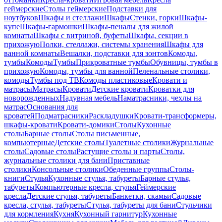
геймерские
Столы геймерские
Подставки для
ноутбуков
Шкафы и стеллажи
Шкафы
Стенки, горки
Шкафы-
купе
Шкафы-гармошки
Шкафы-пеналы для жилой
комнаты
Шкафы с витриной, буфеты
Шкафы, секции в
прихожую
Полки, стеллажи, системы хранения
Шкафы для
ванной комнаты
Вешалки, подставки для зонтов
Комоды,
тумбы
Комоды
Тумбы
Прикроватные тумбы
Обувницы, тумбы в
прихожую
Комоды, тумбы для ванной
Пеленальные столики,
комоды
Тумбы под ТВ
Комоды пластиковые
Кровати и
матрасы
Матрасы
Кровати
Детские кровати
Кроватки для
новорожденных
Надувная мебель
Наматрасники, чехлы на
матрас
Основания для
кроватей
Подматрасники
Раскладушки
Кровати-трансформеры,
шкафы-кровати
Кровати-домики
Столы
Кухонные
столы
Барные столы
Столы письменные,
компьютерные
Детские столы
Туалетные столики
Журнальные
столы
Садовые столы
Растущие столы и парты
Столы,
журнальные столики для бани
Приставные
столики
Консольные столики
Обеденные группы
Столы-
книги
Стулья
Кухонные стулья, табуреты
Барные стулья,
табуреты
Компьютерные кресла, стулья
Геймерские
кресла
Детские стулья, табуреты
Банкетки, скамьи
Садовые
кресла, стулья, табуреты
Стулья, табуреты для бани
Стульчики
для кормления
Кухня
Кухонный гарнитур
Кухонные