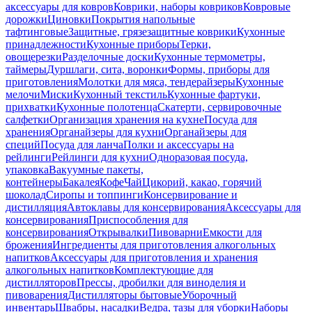
аксессуары для ковров
Коврики, наборы ковриков
Ковровые
дорожки
Циновки
Покрытия напольные
тафтинговые
Защитные, грязезащитные коврики
Кухонные
принадлежности
Кухонные приборы
Терки,
овощерезки
Разделочные доски
Кухонные термометры,
таймеры
Дуршлаги, сита, воронки
Формы, приборы для
приготовления
Молотки для мяса, тендерайзеры
Кухонные
мелочи
Миски
Кухонный текстиль
Кухонные фартуки,
прихватки
Кухонные полотенца
Скатерти, сервировочные
салфетки
Организация хранения на кухне
Посуда для
хранения
Органайзеры для кухни
Органайзеры для
специй
Посуда для ланча
Полки и аксессуары на
рейлинги
Рейлинги для кухни
Одноразовая посуда,
упаковка
Вакуумные пакеты,
контейнеры
Бакалея
Кофе
Чай
Цикорий, какао, горячий
шоколад
Сиропы и топпинги
Консервирование и
дистилляция
Автоклавы для консервирования
Аксессуары для
консервирования
Приспособления для
консервирования
Открывалки
Пивоварни
Емкости для
брожения
Ингредиенты для приготовления алкогольных
напитков
Аксессуары для приготовления и хранения
алкогольных напитков
Комплектующие для
дистилляторов
Прессы, дробилки для виноделия и
пивоварения
Дистилляторы бытовые
Уборочный
инвентарь
Швабры, насадки
Ведра, тазы для уборки
Наборы