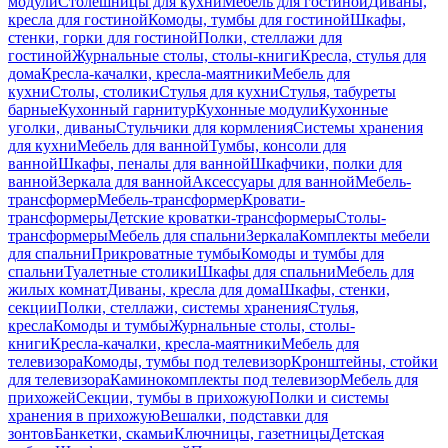
модули
Столешницы для кухни
Мебель для гостиной
Диваны,
кресла для гостиной
Комоды, тумбы для гостиной
Шкафы,
стенки, горки для гостиной
Полки, стеллажи для
гостиной
Журнальные столы, столы-книги
Кресла, стулья для
дома
Кресла-качалки, кресла-маятники
Мебель для
кухни
Столы, столики
Стулья для кухни
Стулья, табуреты
барные
Кухонный гарнитур
Кухонные модули
Кухонные
уголки, диваны
Стульчики для кормления
Системы хранения
для кухни
Мебель для ванной
Тумбы, консоли для
ванной
Шкафы, пеналы для ванной
Шкафчики, полки для
ванной
Зеркала для ванной
Аксессуары для ванной
Мебель-
трансформер
Мебель-трансформер
Кровати-
трансформеры
Детские кроватки-трансформеры
Столы-
трансформеры
Мебель для спальни
Зеркала
Комплекты мебели
для спальни
Прикроватные тумбы
Комоды и тумбы для
спальни
Туалетные столики
Шкафы для спальни
Мебель для
жилых комнат
Диваны, кресла для дома
Шкафы, стенки,
секции
Полки, стеллажи, системы хранения
Стулья,
кресла
Комоды и тумбы
Журнальные столы, столы-
книги
Кресла-качалки, кресла-маятники
Мебель для
телевизора
Комоды, тумбы под телевизор
Кронштейны, стойки
для телевизора
Каминокомплекты под телевизор
Мебель для
прихожей
Секции, тумбы в прихожую
Полки и системы
хранения в прихожую
Вешалки, подставки для
зонтов
Банкетки, скамьи
Ключницы, газетницы
Детская