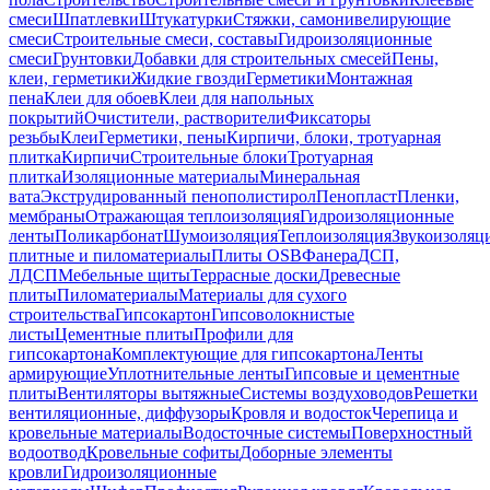
смеси
Шпатлевки
Штукатурки
Стяжки, самонивелирующие
смеси
Строительные смеси, составы
Гидроизоляционные
смеси
Грунтовки
Добавки для строительных смесей
Пены,
клеи, герметики
Жидкие гвозди
Герметики
Монтажная
пена
Клеи для обоев
Клеи для напольных
покрытий
Очистители, растворители
Фиксаторы
резьбы
Клеи
Герметики, пены
Кирпичи, блоки, тротуарная
плитка
Кирпичи
Строительные блоки
Тротуарная
плитка
Изоляционные материалы
Минеральная
вата
Экструдированный пенополистирол
Пенопласт
Пленки,
мембраны
Отражающая теплоизоляция
Гидроизоляционные
ленты
Поликарбонат
Шумоизоляция
Теплоизоляция
Звукоизоляц
плитные и пиломатериалы
Плиты OSB
Фанера
ДСП,
ЛДСП
Мебельные щиты
Террасные доски
Древесные
плиты
Пиломатериалы
Материалы для сухого
строительства
Гипсокартон
Гипсоволокнистые
листы
Цементные плиты
Профили для
гипсокартона
Комплектующие для гипсокартона
Ленты
армирующие
Уплотнительные ленты
Гипсовые и цементные
плиты
Вентиляторы вытяжные
Системы воздуховодов
Решетки
вентиляционные, диффузоры
Кровля и водосток
Черепица и
кровельные материалы
Водосточные системы
Поверхностный
водоотвод
Кровельные софиты
Доборные элементы
кровли
Гидроизоляционные