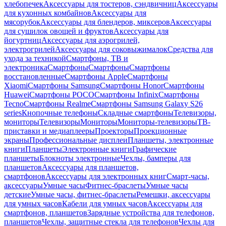
хлебопечек
Аксессуары для тостеров, сэндвичниц
Аксессуары
для кухонных комбайнов
Аксессуары для
мясорубок
Аксессуары для блендеров, миксеров
Аксессуары
для сушилок овощей и фруктов
Аксессуары для
йогуртниц
Аксессуары для аэрогрилей,
электрогрилей
Аксессуары для соковыжималок
Средства для
ухода за техникой
Смартфоны, ТВ и
электроника
Смартфоны
Смартфоны
Смартфоны
восстановленные
Смартфоны Apple
Смартфоны
Xiaomi
Смартфоны Samsung
Смартфоны Honor
Смартфоны
Huawei
Смартфоны POCO
Смартфоны Infinix
Смартфоны
Tecno
Смартфоны Realme
Смартфоны Samsung Galaxy S26
series
Кнопочные телефоны
Складные смартфоны
Телевизоры,
мониторы
Телевизоры
Мониторы
Мониторы-телевизоры
ТВ-
приставки и медиаплееры
Проекторы
Проекционные
экраны
Профессиональные дисплеи
Планшеты, электронные
книги
Планшеты
Электронные книги
Графические
планшеты
Блокноты электронные
Чехлы, бамперы для
планшетов
Аксессуары для планшетов,
смартфонов
Аксессуары для электронных книг
Смарт-часы,
аксессуары
Умные часы
Фитнес-браслеты
Умные часы
детские
Умные часы, фитнес-браслеты
Ремешки, аксессуары
для умных часов
Кабели для умных часов
Аксессуары для
смартфонов, планшетов
Зарядные устройства для телефонов,
планшетов
Чехлы, защитные стекла для телефонов
Чехлы для