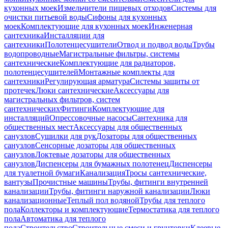
кухонных моек
Измельчители пищевых отходов
Системы для
очистки питьевой воды
Сифоны для кухонных
моек
Комплектующие для кухонных моек
Инженерная
сантехника
Инсталляции для
сантехники
Полотенцесушители
Отвод и подвод воды
Трубы
водопроводные
Магистральные фильтры, системы
сантехнические
Комплектующие для радиаторов,
полотенцесушителей
Монтажные комплекты для
сантехники
Регулирующая арматура
Системы защиты от
протечек
Люки сантехнические
Аксессуары для
магистральных фильтров, систем
сантехнических
Фитинги
Комплектующие для
инсталляций
Опрессовочные насосы
Сантехника для
общественных мест
Аксессуары для общественных
санузлов
Сушилки для рук
Дозаторы для общественных
санузлов
Сенсорные дозаторы для общественных
санузлов
Локтевые дозаторы для общественных
санузлов
Диспенсеры для бумажных полотенец
Диспенсеры
для туалетной бумаги
Канализация
Тросы сантехнические,
вантузы
Прочистные машины
Трубы, фитинги внутренней
канализации
Трубы, фитинги наружной канализации
Люки
канализационные
Теплый пол водяной
Трубы для теплого
пола
Коллекторы и комплектующие
Термостатика для теплого
пола
Автоматика для теплого
пола
Строительство
Строительные смеси и грунтовки
Клеевые