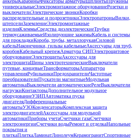
анкеры
Карабины
Фиксаторы арматуры
Шплинты
Пружины
универсальные
Электромонтажное оборудование
Розетки и
выключатели
Электрические звонки
Коробки
распределительные и подрозетники
Электропатроны
Вилки,
штепсели
Заземление
Электромонтажные
изделия
Клеммы
Средства диэлектрические
Трубки
термоусаживаемые
Изолирующие зажимы
Кабель и системы
для прокладки
Короба, трубы, металлорукав
Силовой
кабель
Наконечники, гильзы кабельные
Аксессуары для труб,
коробов
Кабельный крепеж
Арматура СИП
Электрощитовое
оборудование
Электрощиты
Аксессуары для
электрощита
Шины электротехнические
Выключатели
путевые, концевые
Трансформаторы
Аппаратура
управления
Рубильники
Предохранители
Частотные
преобразователи
Пускатели магнитные
Модульная
автоматика
Выключатели автоматические
Реле
Выключатели
нагрузки
Контакторы
Дополнительное модульное
оборудование
УЗИП
Автоматика пуска
двигателя
Дифференциальные
автоматы
УЗО
Конденсаторы
Комплексная защита
электродвигателей
Аксессуары для модульной
автоматики
Приборы учета
Счетчики газа
Счетчики
электроэнергии
Счетчики воды
Ремонт и отделка
Напольные
покрытия и
плитка
Плитка
Ламинат
Линолеум
Керамогранит
Спортивные