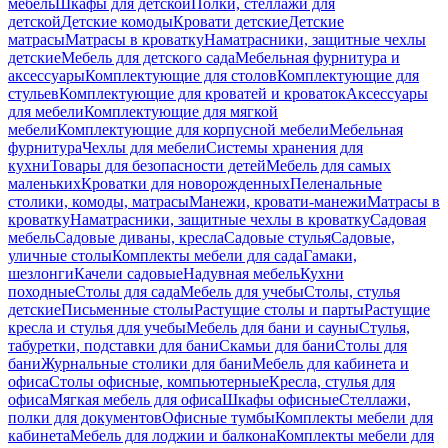
мебель
Шкафы для детской
Полки, стеллажи для
детской
Детские комоды
Кровати детские
Детские
матрасы
Матрасы в кроватку
Наматрасники, защитные чехлы
детские
Мебель для детского сада
Мебельная фурнитура и
аксессуары
Комплектующие для столов
Комплектующие для
стульев
Комплектующие для кроватей и кроваток
Аксессуары
для мебели
Комплектующие для мягкой
мебели
Комплектующие для корпусной мебели
Мебельная
фурнитура
Чехлы для мебели
Системы хранения для
кухни
Товары для безопасности детей
Мебель для самых
маленьких
Кроватки для новорожденных
Пеленальные
столики, комоды, матрасы
Манежи, кровати-манежи
Матрасы в
кроватку
Наматрасники, защитные чехлы в кроватку
Садовая
мебель
Садовые диваны, кресла
Садовые стулья
Садовые,
уличные столы
Комплекты мебели для сада
Гамаки,
шезлонги
Качели садовые
Надувная мебель
Кухни
походные
Столы для сада
Мебель для учебы
Столы, стулья
детские
Письменные столы
Растущие столы и парты
Растущие
кресла и стулья для учебы
Мебель для бани и сауны
Стулья,
табуретки, подставки для бани
Скамьи для бани
Столы для
бани
Журнальные столики для бани
Мебель для кабинета и
офиса
Столы офисные, компьютерные
Кресла, стулья для
офиса
Мягкая мебель для офиса
Шкафы офисные
Стеллажи,
полки для документов
Офисные тумбы
Комплекты мебели для
кабинета
Мебель для лоджии и балкона
Комплекты мебели для