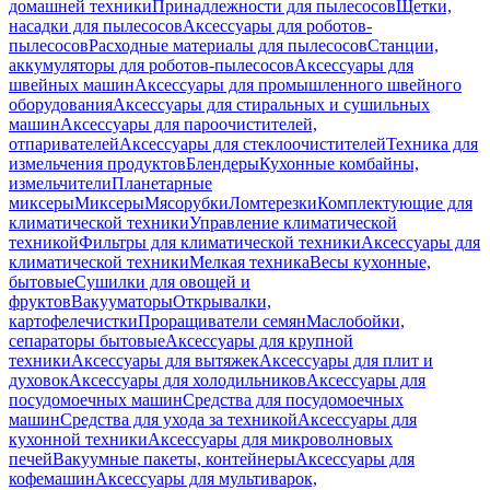
домашней техники
Принадлежности для пылесосов
Щетки,
насадки для пылесосов
Аксессуары для роботов-
пылесосов
Расходные материалы для пылесосов
Станции,
аккумуляторы для роботов-пылесосов
Аксессуары для
швейных машин
Аксессуары для промышленного швейного
оборудования
Аксессуары для стиральных и сушильных
машин
Аксессуары для пароочистителей,
отпаривателей
Аксессуары для стеклоочистителей
Техника для
измельчения продуктов
Блендеры
Кухонные комбайны,
измельчители
Планетарные
миксеры
Миксеры
Мясорубки
Ломтерезки
Комплектующие для
климатической техники
Управление климатической
техникой
Фильтры для климатической техники
Аксессуары для
климатической техники
Мелкая техника
Весы кухонные,
бытовые
Сушилки для овощей и
фруктов
Вакууматоры
Открывалки,
картофелечистки
Проращиватели семян
Маслобойки,
сепараторы бытовые
Аксессуары для крупной
техники
Аксессуары для вытяжек
Аксессуары для плит и
духовок
Аксессуары для холодильников
Аксессуары для
посудомоечных машин
Средства для посудомоечных
машин
Средства для ухода за техникой
Аксессуары для
кухонной техники
Аксессуары для микроволновых
печей
Вакуумные пакеты, контейнеры
Аксессуары для
кофемашин
Аксессуары для мультиварок,