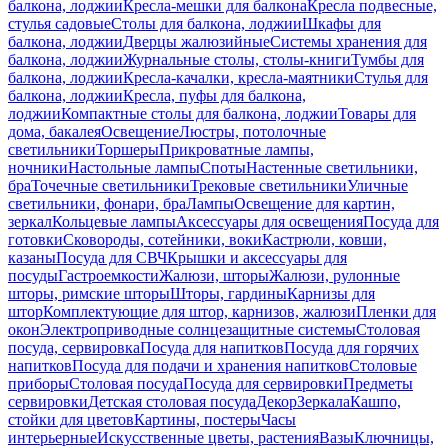
балкона, лоджии
Кресла-мешки для балкона
Кресла подвесные,
стулья садовые
Столы для балкона, лоджии
Шкафы для
балкона, лоджии
Дверцы жалюзийные
Системы хранения для
балкона, лоджии
Журнальные столы, столы-книги
Тумбы для
балкона, лоджии
Кресла-качалки, кресла-маятники
Стулья для
балкона, лоджии
Кресла, пуфы для балкона,
лоджии
Компактные столы для балкона, лоджии
Товары для
дома, бакалея
Освещение
Люстры, потолочные
светильники
Торшеры
Прикроватные лампы,
ночники
Настольные лампы
Споты
Настенные светильники,
бра
Точечные светильники
Трековые светильники
Уличные
светильники, фонари, бра
Лампы
Освещение для картин,
зеркал
Кольцевые лампы
Аксессуары для освещения
Посуда для
готовки
Сковороды, сотейники, воки
Кастрюли, ковши,
казаны
Посуда для СВЧ
Крышки и аксессуары для
посуды
Гастроемкости
Жалюзи, шторы
Жалюзи, рулонные
шторы, римские шторы
Шторы, гардины
Карнизы для
штор
Комплектующие для штор, карнизов, жалюзи
Пленки для
окон
Электроприводные солнцезащитные системы
Столовая
посуда, сервировка
Посуда для напитков
Посуда для горячих
напитков
Посуда для подачи и хранения напитков
Столовые
приборы
Столовая посуда
Посуда для сервировки
Предметы
сервировки
Детская столовая посуда
Декор
Зеркала
Кашпо,
стойки для цветов
Картины, постеры
Часы
интерьерные
Искусственные цветы, растения
Вазы
Ключницы,