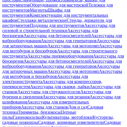
инструментов
Оборудование для мастерской
Тележки для
инструментов
Магниты
Шкафы для
инструментов
Комплектующие для инструментальных
шкафов
Стеллажи металлические
Стенды, держатели для
инструментов
Поддоны для инструментов
Аксессуары для
силовой и строительной техники
Аксессуары для
бензорезов
Аксессуары для бетоносмесителей
Аксессуары для
виброоборудования
Аксессуары для генераторов
Аксессуары
для затирочных машин
Аксессуары для мотопомп
Аксессуары
для мотобуров и бензобуров
Аксессуары для строительного
инструмента
Аксессуары пневмооборудования
Аксессуары для
бензорезов
Аксессуары для бетоносмесителей
Аксессуары для
виброоборудования
Аксессуары для генераторов
Аксессуары
для затирочных машин
Аксессуары для мотопомп
Аксессуары
для мотобуров и бензобуров
Аксессуары для
электроинструмента
Аксессуары для компрессоров,
пневмосистем
Аксессуары для сварки, пайки
Аксессуары для
станков
Аксессуары для стружкоотсосов
Аксессуары для
бурения и сверления
Аксессуары для резания
Аксессуары для
шлифования
Аксессуары для измерительных
приборов
Аксессуары для станков
Дом и сад
Садовая
техника
Триммеры, бензокосы
Цепные
пилы
Газонокосилки
Культиваторы, мотоблоки
Кусторезы,
садовые ножницы
Садовые, кормовые измельчители
Садовые