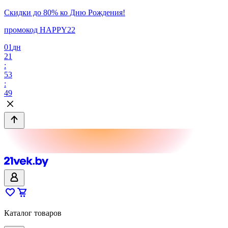
Скидки до 80% ко Дню Рождения!
промокод HAPPY22
01
дн
21
:
53
:
49
Каталог товаров