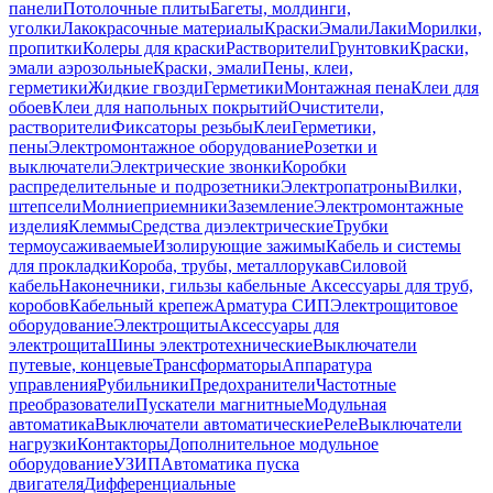
панели
Потолочные плиты
Багеты, молдинги,
уголки
Лакокрасочные материалы
Краски
Эмали
Лаки
Морилки,
пропитки
Колеры для краски
Растворители
Грунтовки
Краски,
эмали аэрозольные
Краски, эмали
Пены, клеи,
герметики
Жидкие гвозди
Герметики
Монтажная пена
Клеи для
обоев
Клеи для напольных покрытий
Очистители,
растворители
Фиксаторы резьбы
Клеи
Герметики,
пены
Электромонтажное оборудование
Розетки и
выключатели
Электрические звонки
Коробки
распределительные и подрозетники
Электропатроны
Вилки,
штепсели
Молниеприемники
Заземление
Электромонтажные
изделия
Клеммы
Средства диэлектрические
Трубки
термоусаживаемые
Изолирующие зажимы
Кабель и системы
для прокладки
Короба, трубы, металлорукав
Силовой
кабель
Наконечники, гильзы кабельные
Аксессуары для труб,
коробов
Кабельный крепеж
Арматура СИП
Электрощитовое
оборудование
Электрощиты
Аксессуары для
электрощита
Шины электротехнические
Выключатели
путевые, концевые
Трансформаторы
Аппаратура
управления
Рубильники
Предохранители
Частотные
преобразователи
Пускатели магнитные
Модульная
автоматика
Выключатели автоматические
Реле
Выключатели
нагрузки
Контакторы
Дополнительное модульное
оборудование
УЗИП
Автоматика пуска
двигателя
Дифференциальные