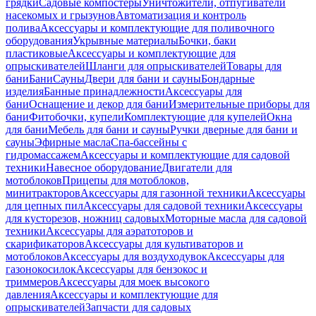
грядки
Садовые компостеры
Уничтожители, отпугиватели
насекомых и грызунов
Автоматизация и контроль
полива
Аксессуары и комплектующие для поливочного
оборудования
Укрывные материалы
Бочки, баки
пластиковые
Аксессуары и комплектующие для
опрыскивателей
Шланги для опрыскивателей
Товары для
бани
Бани
Сауны
Двери для бани и сауны
Бондарные
изделия
Банные принадлежности
Аксессуары для
бани
Оснащение и декор для бани
Измерительные приборы для
бани
Фитобочки, купели
Комплектующие для купелей
Окна
для бани
Мебель для бани и сауны
Ручки дверные для бани и
сауны
Эфирные масла
Спа-бассейны с
гидромассажем
Аксессуары и комплектующие для садовой
техники
Навесное оборудование
Двигатели для
мотоблоков
Прицепы для мотоблоков,
минитракторов
Аксессуары для газонной техники
Аксессуары
для цепных пил
Аксессуары для садовой техники
Аксессуары
для кусторезов, ножниц садовых
Моторные масла для садовой
техники
Аксессуары для аэратоторов и
скарификаторов
Аксессуары для культиваторов и
мотоблоков
Аксессуары для воздуходувок
Аксессуары для
газонокосилок
Аксессуары для бензокос и
триммеров
Аксессуары для моек высокого
давления
Аксессуары и комплектующие для
опрыскивателей
Запчасти для садовых