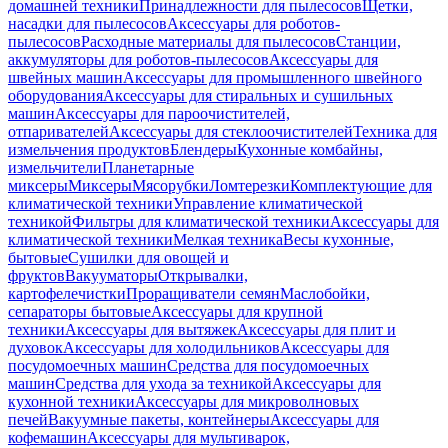
домашней техники
Принадлежности для пылесосов
Щетки,
насадки для пылесосов
Аксессуары для роботов-
пылесосов
Расходные материалы для пылесосов
Станции,
аккумуляторы для роботов-пылесосов
Аксессуары для
швейных машин
Аксессуары для промышленного швейного
оборудования
Аксессуары для стиральных и сушильных
машин
Аксессуары для пароочистителей,
отпаривателей
Аксессуары для стеклоочистителей
Техника для
измельчения продуктов
Блендеры
Кухонные комбайны,
измельчители
Планетарные
миксеры
Миксеры
Мясорубки
Ломтерезки
Комплектующие для
климатической техники
Управление климатической
техникой
Фильтры для климатической техники
Аксессуары для
климатической техники
Мелкая техника
Весы кухонные,
бытовые
Сушилки для овощей и
фруктов
Вакууматоры
Открывалки,
картофелечистки
Проращиватели семян
Маслобойки,
сепараторы бытовые
Аксессуары для крупной
техники
Аксессуары для вытяжек
Аксессуары для плит и
духовок
Аксессуары для холодильников
Аксессуары для
посудомоечных машин
Средства для посудомоечных
машин
Средства для ухода за техникой
Аксессуары для
кухонной техники
Аксессуары для микроволновых
печей
Вакуумные пакеты, контейнеры
Аксессуары для
кофемашин
Аксессуары для мультиварок,