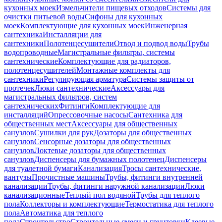
кухонных моек
Измельчители пищевых отходов
Системы для
очистки питьевой воды
Сифоны для кухонных
моек
Комплектующие для кухонных моек
Инженерная
сантехника
Инсталляции для
сантехники
Полотенцесушители
Отвод и подвод воды
Трубы
водопроводные
Магистральные фильтры, системы
сантехнические
Комплектующие для радиаторов,
полотенцесушителей
Монтажные комплекты для
сантехники
Регулирующая арматура
Системы защиты от
протечек
Люки сантехнические
Аксессуары для
магистральных фильтров, систем
сантехнических
Фитинги
Комплектующие для
инсталляций
Опрессовочные насосы
Сантехника для
общественных мест
Аксессуары для общественных
санузлов
Сушилки для рук
Дозаторы для общественных
санузлов
Сенсорные дозаторы для общественных
санузлов
Локтевые дозаторы для общественных
санузлов
Диспенсеры для бумажных полотенец
Диспенсеры
для туалетной бумаги
Канализация
Тросы сантехнические,
вантузы
Прочистные машины
Трубы, фитинги внутренней
канализации
Трубы, фитинги наружной канализации
Люки
канализационные
Теплый пол водяной
Трубы для теплого
пола
Коллекторы и комплектующие
Термостатика для теплого
пола
Автоматика для теплого
пола
Строительство
Строительные смеси и грунтовки
Клеевые