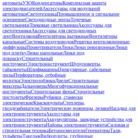
автоматы
УЗО
Конденсаторы
Комплексная защита
электродвигателей
Аксессуары для модульной
автоматики
Светотехника
Промышленное и сигнальное
освещение
Светодиодные ленты
Точечные
светильники
Трековые светильники
Аксессуары для
светотехники
Аксессуары для светодиодных
лент
Вентиляция
Вентиляторы вытяжные
Вентиляторы
канальные
Системы воздуховодов
Решетки вентиляционные,
диффузоры
Проветриватели
Люки
Люки ревизионные
Люки
под плитку
Люки напольные
Люки под
покраску
Строительный
инструмент
Электроинструмент
Шуруповерты,
гайковерты
Шлифмашины
Циркулярные, сабельные
пилы
Перфораторы, отбойные
молотки
Электролобзики
Дрели
Строительные
миксеры
Дальномеры
Многофункциональные
инструменты
Строительные фены
Строительные
пистолеты
Фрезеры
Рубанки, стамески
электрические
Краскопульты
Степлеры,
гвоздезабиватели
Электрические ножницы, резаки
Насадки для
электроинструмента
Аксессуары для
электроинструмента
Аккумуляторы, зарядные устройства для
электроинструмента
Наборы электроинструмента
Силовая и
строительная техника
Бетоносмесители
Генераторы
Тали,
тельферы
Такелаж
Виброплиты, глубинные