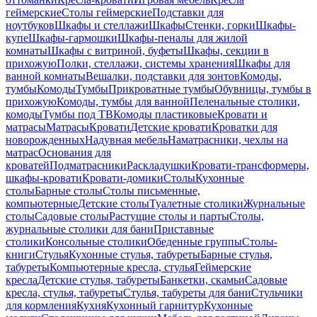
геймерские
Столы геймерские
Подставки для
ноутбуков
Шкафы и стеллажи
Шкафы
Стенки, горки
Шкафы-
купе
Шкафы-гармошки
Шкафы-пеналы для жилой
комнаты
Шкафы с витриной, буфеты
Шкафы, секции в
прихожую
Полки, стеллажи, системы хранения
Шкафы для
ванной комнаты
Вешалки, подставки для зонтов
Комоды,
тумбы
Комоды
Тумбы
Прикроватные тумбы
Обувницы, тумбы в
прихожую
Комоды, тумбы для ванной
Пеленальные столики,
комоды
Тумбы под ТВ
Комоды пластиковые
Кровати и
матрасы
Матрасы
Кровати
Детские кровати
Кроватки для
новорожденных
Надувная мебель
Наматрасники, чехлы на
матрас
Основания для
кроватей
Подматрасники
Раскладушки
Кровати-трансформеры,
шкафы-кровати
Кровати-домики
Столы
Кухонные
столы
Барные столы
Столы письменные,
компьютерные
Детские столы
Туалетные столики
Журнальные
столы
Садовые столы
Растущие столы и парты
Столы,
журнальные столики для бани
Приставные
столики
Консольные столики
Обеденные группы
Столы-
книги
Стулья
Кухонные стулья, табуреты
Барные стулья,
табуреты
Компьютерные кресла, стулья
Геймерские
кресла
Детские стулья, табуреты
Банкетки, скамьи
Садовые
кресла, стулья, табуреты
Стулья, табуреты для бани
Стульчики
для кормления
Кухня
Кухонный гарнитур
Кухонные