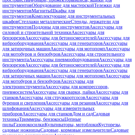
инструментов
Оборудование для мастерской
Тележки для
инструментов
Магниты
Шкафы для
инструментов
Комплектующие для инструментальных
шкафов
Стеллажи металлические
Стенды, держатели для
инструментов
Поддоны для инструментов
Аксессуары для
силовой и строительной техники
Аксессуары для
бензорезов
Аксессуары для бетоносмесителей
Аксессуары для
виброоборудования
Аксессуары для генераторов
Аксессуары
для затирочных машин
Аксессуары для мотопомп
Аксессуары
для мотобуров и бензобуров
Аксессуары для строительного
инструмента
Аксессуары пневмооборудования
Аксессуары для
бензорезов
Аксессуары для бетоносмесителей
Аксессуары для
виброоборудования
Аксессуары для генераторов
Аксессуары
для затирочных машин
Аксессуары для мотопомп
Аксессуары
для мотобуров и бензобуров
Аксессуары для
электроинструмента
Аксессуары для компрессоров,
пневмосистем
Аксессуары для сварки, пайки
Аксессуары для
станков
Аксессуары для стружкоотсосов
Аксессуары для
бурения и сверления
Аксессуары для резания
Аксессуары для
шлифования
Аксессуары для измерительных
приборов
Аксессуары для станков
Дом и сад
Садовая
техника
Триммеры, бензокосы
Цепные
пилы
Газонокосилки
Культиваторы, мотоблоки
Кусторезы,
садовые ножницы
Садовые, кормовые измельчители
Садовые