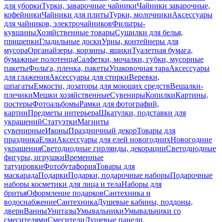
для уборки
Турки, заварочные чайники
Чайники заварочные,
кофейники
Чайники для плиты
Турки, молочники
Аксессуары
для чайников, электрочайников
Фильтры-
кувшины
Хозяйственные товары
Сушилки для белья,
прищепки
Гладильные доски
Урны, контейнеры для
мусора
Органайзеры, корзины, ящики
Туалетная бумага,
бумажные полотенца
Салфетки, мочалки, губки, мусорные
пакеты
Фольга, пленка, пакеты
Упаковочная тара
Аксессуары
для глажения
Аксессуары для стирки
Веревки,
шпагаты
Емкости, дозаторы для моющих средств
Вешалки-
плечики
Мешки хозяйственные
Сувениры
Копилки
Картины,
постеры
Фотоальбомы
Рамки для фотографий,
картин
Предметы интерьера
Шкатулки, подставки для
украшений
Статуэтки
Магниты
сувенирные
Иконы
Праздничный декор
Товары для
праздника
Елки
Аксессуары для елей новогодних
Новогодние
украшения
Светодиодные гирлянды, декорации
Светодиодные
фигуры, игрушки
Временные
татуировки
Фотобутафория
Товары для
маскарада
Подарки
Подарки, подарочные наборы
Подарочные
наборы косметики для лица и тела
Наборы для
бритья
Оформление подарков
Сантехника и
водоснабжение
Сантехника
Душевые кабины, поддоны,
двери
Ванны
Унитазы
Умывальники
Умывальники со
смесителями
Смесители
Душевые панели,