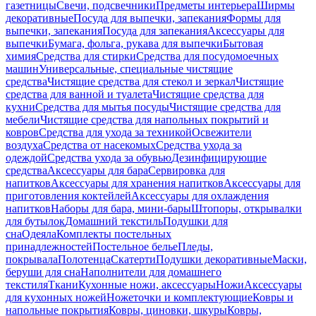
газетницы
Свечи, подсвечники
Предметы интерьера
Ширмы
декоративные
Посуда для выпечки, запекания
Формы для
выпечки, запекания
Посуда для запекания
Аксессуары для
выпечки
Бумага, фольга, рукава для выпечки
Бытовая
химия
Средства для стирки
Средства для посудомоечных
машин
Универсальные, специальные чистящие
средства
Чистящие средства для стекол и зеркал
Чистящие
средства для ванной и туалета
Чистящие средства для
кухни
Средства для мытья посуды
Чистящие средства для
мебели
Чистящие средства для напольных покрытий и
ковров
Средства для ухода за техникой
Освежители
воздуха
Средства от насекомых
Средства ухода за
одеждой
Средства ухода за обувью
Дезинфицирующие
средства
Аксессуары для бара
Сервировка для
напитков
Аксессуары для хранения напитков
Аксессуары для
приготовления коктейлей
Аксессуары для охлаждения
напитков
Наборы для бара, мини-бары
Штопоры, открывалки
для бутылок
Домашний текстиль
Подушки для
сна
Одеяла
Комплекты постельных
принадлежностей
Постельное белье
Пледы,
покрывала
Полотенца
Скатерти
Подушки декоративные
Маски,
беруши для сна
Наполнители для домашнего
текстиля
Ткани
Кухонные ножи, аксессуары
Ножи
Аксессуары
для кухонных ножей
Ножеточки и комплектующие
Ковры и
напольные покрытия
Ковры, циновки, шкуры
Ковры,