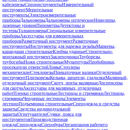
кабелерезы
Специнструменты
Измерительный
инструмент
Мерительные
инструменты
Электроизмерительные
приборы
Дальномеры
Дальномеры оптические
Нивелиры,
лазерные уровни
Пирометры
Детекторы и
тестеры
Толщиномеры
Специальные измерительные
приборы
Аксессуары для измерительных
приборов
Разметочный инструмент
Разметочные
инструменты
Инструменты для нарезки резьбы
Маркеры,
карандаши строительные
Клейма ударные
Строительно-
монтажный инструмент
Заклепочники
Труборезы,
трубогибы
Ножи строительные
Мультитулы
Пробойники,
просекатели отверстий
Ломы
Степлеры
механические
Стеклорезы
Прикаточные валики
Отделочный
инструмент
Плиткорезы
Кельмы, шпатели, гладилки
Малярный,
отделочный инструмент
Скотч, ленты малярные
Диспенсеры
для скотча
Аксессуары для малярных, отделочных
работ
Пленки строительные
Лестницы и стремянки
Лестницы,
стремянки
Чердачные лестницы
Элементы
лестниц
Подъемники строительные
Спецодежда и средства
защиты
Средства индивидуальной
защиты
Огнетушители
Сумки, пояса для
инструментов
Производственная
одежда
Спецодежда
Спецобувь
Организация рабочего
пространства
Фонари, прожекторы
Кейсы, ящики для