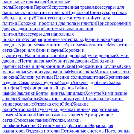
напольные покрытия
Виниловые
полы
Ковролин
Паркет
Искусственная трава
Аксессуары для
напольных покрытий и плитки
Подложка
Плинтусы, уголки,
обводы для труб
Плинтусы для сантехники
Фуги для
плитки
Порожки, профили для пола и плитки
Приспособления
для укладки плитки
Системы выравнивания
плитки
Аксессуары для напольных
покрытий
Реставрационные материалы
Двери и арки
Двери
входные
Двери межкомнатные
Арки межкомнатные
Москитные
сетки
Двери для бани и сауны
Коробки и
фурнитура
Наличники, коробки, доборы
Ручки дверные
Замки
дверные
Петли дверные
Фурнитура дверная
Доводчики
дверные
Окна и подоконники
Окна
Подоконники, отливы
Окна
мансардные
Фурнитура оконная
Мягкие окна
Москитные сетки
на окна
Жалюзи уличные
Пленки солнцезащитные
Крепежные
изделия
Саморезы, шурупы
Гвозди
Анкеры, дюбели
Скобы,
штифты
Перфорированный крепеж
Гайки,
шайбы
Заклепки
Болты, винты, шпильки
Хомуты
Химические
анкеры
Карабины
Фиксаторы арматуры
Шплинты
Пружины
универсальные
Отделка стен
Обои
Жидкие
обои
Фотообои
Штукатурки декоративные
Декоративный
камень
Скинали
Пленки самоклеящиеся
Армирующие
сетки
Стеновые панели
Уголки, маяки,
профили
Вагонка
Стеклохолсты, флизелин
Экраны для
радиаторов
Отделка потолка
Потолочные системы
Потолочные