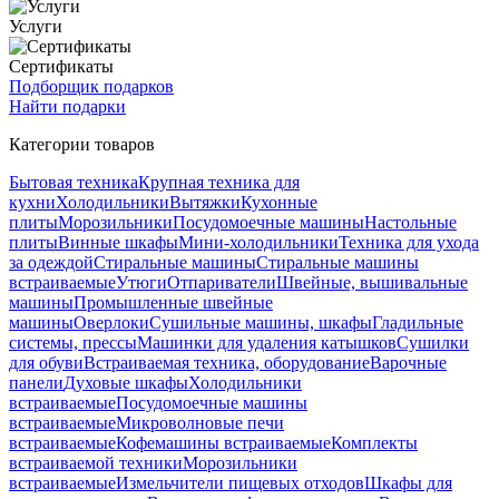
Услуги
Сертификаты
Подборщик подарков
Найти подарки
Категории товаров
Бытовая техника
Крупная техника для
кухни
Холодильники
Вытяжки
Кухонные
плиты
Морозильники
Посудомоечные машины
Настольные
плиты
Винные шкафы
Мини-холодильники
Техника для ухода
за одеждой
Стиральные машины
Стиральные машины
встраиваемые
Утюги
Отпариватели
Швейные, вышивальные
машины
Промышленные швейные
машины
Оверлоки
Сушильные машины, шкафы
Гладильные
системы, прессы
Машинки для удаления катышков
Сушилки
для обуви
Встраиваемая техника, оборудование
Варочные
панели
Духовые шкафы
Холодильники
встраиваемые
Посудомоечные машины
встраиваемые
Микроволновые печи
встраиваемые
Кофемашины встраиваемые
Комплекты
встраиваемой техники
Морозильники
встраиваемые
Измельчители пищевых отходов
Шкафы для