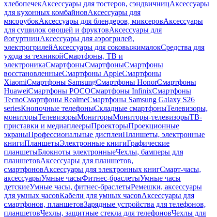
хлебопечек
Аксессуары для тостеров, сэндвичниц
Аксессуары
для кухонных комбайнов
Аксессуары для
мясорубок
Аксессуары для блендеров, миксеров
Аксессуары
для сушилок овощей и фруктов
Аксессуары для
йогуртниц
Аксессуары для аэрогрилей,
электрогрилей
Аксессуары для соковыжималок
Средства для
ухода за техникой
Смартфоны, ТВ и
электроника
Смартфоны
Смартфоны
Смартфоны
восстановленные
Смартфоны Apple
Смартфоны
Xiaomi
Смартфоны Samsung
Смартфоны Honor
Смартфоны
Huawei
Смартфоны POCO
Смартфоны Infinix
Смартфоны
Tecno
Смартфоны Realme
Смартфоны Samsung Galaxy S26
series
Кнопочные телефоны
Складные смартфоны
Телевизоры,
мониторы
Телевизоры
Мониторы
Мониторы-телевизоры
ТВ-
приставки и медиаплееры
Проекторы
Проекционные
экраны
Профессиональные дисплеи
Планшеты, электронные
книги
Планшеты
Электронные книги
Графические
планшеты
Блокноты электронные
Чехлы, бамперы для
планшетов
Аксессуары для планшетов,
смартфонов
Аксессуары для электронных книг
Смарт-часы,
аксессуары
Умные часы
Фитнес-браслеты
Умные часы
детские
Умные часы, фитнес-браслеты
Ремешки, аксессуары
для умных часов
Кабели для умных часов
Аксессуары для
смартфонов, планшетов
Зарядные устройства для телефонов,
планшетов
Чехлы, защитные стекла для телефонов
Чехлы для