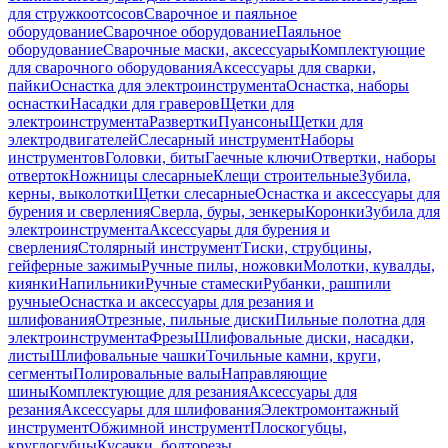
для стружкоотсосов
Сварочное и паяльное
оборудование
Сварочное оборудование
Паяльное
оборудование
Сварочные маски, аксессуары
Комплектующие
для сварочного оборудования
Аксессуары для сварки,
пайки
Оснастка для электроинструмента
Оснастка, наборы
оснастки
Насадки для граверов
Щетки для
электроинструмента
Развертки
Пуансоны
Щетки для
электродвигателей
Слесарный инструмент
Наборы
инструментов
Головки, биты
Гаечные ключи
Отвертки, наборы
отверток
Ножницы слесарные
Клещи строительные
Зубила,
керны, выколотки
Щетки слесарные
Оснастка и аксессуары для
бурения и сверления
Сверла, буры, зенкеры
Коронки
Зубила для
электроинструмента
Аксессуары для бурения и
сверления
Столярный инструмент
Тиски, струбцины,
гейферные зажимы
Ручные пилы, ножовки
Молотки, кувалды,
киянки
Напильники
Ручные стамески
Рубанки, рашпили
ручные
Оснастка и аксессуары для резания и
шлифования
Отрезные, пильные диски
Пильные полотна для
электроинструмента
Фрезы
Шлифовальные диски, насадки,
листы
Шлифовальные чашки
Точильные камни, круги,
сегменты
Полировальные валы
Направляющие
шины
Комплектующие для резания
Аксессуары для
резания
Аксессуары для шлифования
Электромонтажный
инструмент
Обжимной инструмент
Плоскогубцы,
круглогубцы
Кусачки, болторезы,