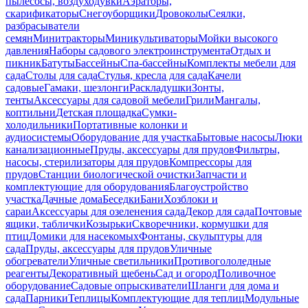
пылесосы, воздуходувки
Аэраторы,
скарификаторы
Снегоуборщики
Дровоколы
Сеялки,
разбрасыватели
семян
Минитракторы
Миникультиваторы
Мойки высокого
давления
Наборы садового электроинструмента
Отдых и
пикник
Батуты
Бассейны
Спа-бассейны
Комплекты мебели для
сада
Столы для сада
Стулья, кресла для сада
Качели
садовые
Гамаки, шезлонги
Раскладушки
Зонты,
тенты
Аксессуары для садовой мебели
Грили
Мангалы,
коптильни
Детская площадка
Сумки-
холодильники
Портативные колонки и
аудиосистемы
Оборудование для участка
Бытовые насосы
Люки
канализационные
Пруды, аксессуары для прудов
Фильтры,
насосы, стерилизаторы для прудов
Компрессоры для
прудов
Станции биологической очистки
Запчасти и
комплектующие для оборудования
Благоустройство
участка
Дачные дома
Беседки
Бани
Хозблоки и
сараи
Аксессуары для озеленения сада
Декор для сада
Почтовые
ящики, таблички
Козырьки
Скворечники, кормушки для
птиц
Домики для насекомых
Фонтаны, скульптуры для
сада
Пруды, аксессуары для прудов
Уличные
обогреватели
Уличные светильники
Противогололедные
реагенты
Декоративный щебень
Сад и огород
Поливочное
оборудование
Садовые опрыскиватели
Шланги для дома и
сада
Парники
Теплицы
Комплектующие для теплиц
Модульные