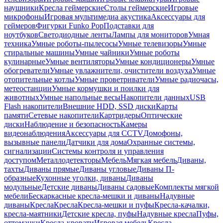
наушники
Кресла геймерские
Столы геймерские
Игровые
микрофоны
Игровая мультимедиа акустика
Аксессуары для
геймеров
Фигурки Funko Pop
Подставки для
ноутбуков
Светодиодные ленты
Лампы для мониторов
Умная
техника
Умные роботы-пылесосы
Умные телевизоры
Умные
стиральные машины
Умные чайники
Умные роботы
кулинарные
Умные вентиляторы
Умные кондиционеры
Умные
обогреватели
Умные увлажнители, очистители воздуха
Умные
отопительные котлы
Умные проветриватели
Умные радиочасы,
метеостанции
Умные кормушки и поилки для
животных
Умные напольные весы
Накопители данных
USB
Flash накопители
Внешние HDD, SSD диски
Карты
памяти
Сетевые накопители
Картридеры
Оптические
диски
Наблюдение и безопасность
Камеры
видеонаблюдения
Аксессуары для CCTV
Домофоны,
вызывные панели
Датчики для дома
Охранные системы,
сигнализации
Системы контроля и управления
доступом
Металлодетекторы
Мебель
Мягкая мебель
Диваны,
тахты
Диваны прямые
Диваны угловые
Диваны П-
образные
Кухонные уголки, диваны
Диваны
модульные
Детские диваны
Диваны садовые
Комплекты мягкой
мебели
Бескаркасные кресла-мешки и диваны
Надувные
диваны
Кресла
Кресла
Кресла-мешки и пуфы
Кресла-качалки,
кресла-маятники
Детские кресла, пуфы
Надувные кресла
Пуфы,
оттоманки
Кресла-кровати
Игровая мебель
Кресла