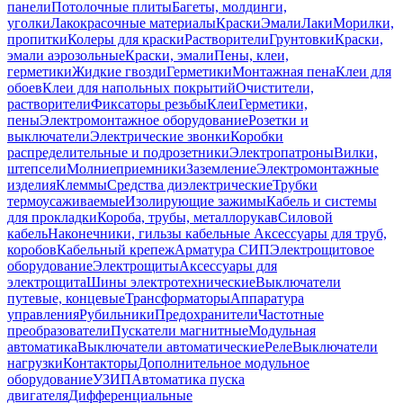
панели
Потолочные плиты
Багеты, молдинги,
уголки
Лакокрасочные материалы
Краски
Эмали
Лаки
Морилки,
пропитки
Колеры для краски
Растворители
Грунтовки
Краски,
эмали аэрозольные
Краски, эмали
Пены, клеи,
герметики
Жидкие гвозди
Герметики
Монтажная пена
Клеи для
обоев
Клеи для напольных покрытий
Очистители,
растворители
Фиксаторы резьбы
Клеи
Герметики,
пены
Электромонтажное оборудование
Розетки и
выключатели
Электрические звонки
Коробки
распределительные и подрозетники
Электропатроны
Вилки,
штепсели
Молниеприемники
Заземление
Электромонтажные
изделия
Клеммы
Средства диэлектрические
Трубки
термоусаживаемые
Изолирующие зажимы
Кабель и системы
для прокладки
Короба, трубы, металлорукав
Силовой
кабель
Наконечники, гильзы кабельные
Аксессуары для труб,
коробов
Кабельный крепеж
Арматура СИП
Электрощитовое
оборудование
Электрощиты
Аксессуары для
электрощита
Шины электротехнические
Выключатели
путевые, концевые
Трансформаторы
Аппаратура
управления
Рубильники
Предохранители
Частотные
преобразователи
Пускатели магнитные
Модульная
автоматика
Выключатели автоматические
Реле
Выключатели
нагрузки
Контакторы
Дополнительное модульное
оборудование
УЗИП
Автоматика пуска
двигателя
Дифференциальные