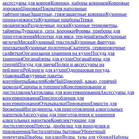
аксессуары для ковров
Коврики, наборы ковриков
Ковровые
дорожки
Циновки
Покрытия напольные
тафтинговые
Защитные, грязезащитные коврики
Кухонные
принадлежности
Кухонные приборы
Терки,
овощерезки
Разделочные доски
Кухонные термометры,
таймеры
Дуршлаги, сита, воронки
Формы, приборы для
приготовления
Молотки для мяса, тендерайзеры
Кухонные
мелочи
Миски
Кухонный текстиль
Кухонные фартуки,
прихватки
Кухонные полотенца
Скатерти, сервировочные
салфетки
Организация хранения на кухне
Посуда для
хранения
Органайзеры для кухни
Органайзеры для
специй
Посуда для ланча
Полки и аксессуары на
рейлинги
Рейлинги для кухни
Одноразовая посуда,
упаковка
Вакуумные пакеты,
контейнеры
Бакалея
Кофе
Чай
Цикорий, какао, горячий
шоколад
Сиропы и топпинги
Консервирование и
дистилляция
Автоклавы для консервирования
Аксессуары для
консервирования
Приспособления для
консервирования
Открывалки
Пивоварни
Емкости для
брожения
Ингредиенты для приготовления алкогольных
напитков
Аксессуары для приготовления и хранения
алкогольных напитков
Комплектующие для
дистилляторов
Прессы, дробилки для виноделия и
пивоварения
Дистилляторы бытовые
Уборочный
инвентарь
Швабры, насадки
Ведра, тазы для уборки
Наборы