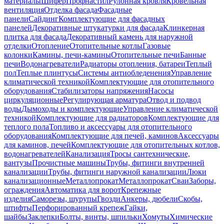
материалы
Шифер
Профнастил
Рулонная кровля
Кровельная
вентиляция
Отделка фасада
Фасадные
панели
Сайдинг
Комплектующие для фасадных
панелей
Декоративные штукатурки для фасада
Клинкерная
плитка для фасада
Декоративный камень для наружной
отделки
Отопление
Отопительные котлы
Газовые
колонки
Камины, печи-камины
Отопительные печи
Банные
печи
Водонагреватели
Радиаторы отопления, батареи
Теплый
пол
Теплые плинтусы
Системы антиобледенения
Управление
климатической техникой
Комплектующие для отопительного
оборудования
Стабилизаторы напряжения
Насосы
циркуляционные
Регулирующая арматура
Отвод и подвод
воды
Дымоходы и комплектующие
Управление климатической
техникой
Комплектующие для радиаторов
Комплектующие для
теплого пола
Топливо и аксессуары для отопительного
оборудования
Комплектующие для печей, каминов
Аксессуары
для каминов, печей
Комплектующие для отопительных котлов,
водонагревателей
Канализация
Тросы сантехнические,
вантузы
Прочистные машины
Трубы, фитинги внутренней
канализации
Трубы, фитинги наружной канализации
Люки
канализационные
Металлопрокат
Металлопрокат
Сваи
Заборы,
ограждения
Автоматика для ворот
Крепежные
изделия
Саморезы, шурупы
Гвозди
Анкеры, дюбели
Скобы,
штифты
Перфорированный крепеж
Гайки,
шайбы
Заклепки
Болты, винты, шпильки
Хомуты
Химические