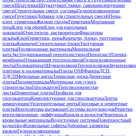
смеси
Шпатлевки
Штукатурки
Стяжки, самонивелирующие
смеси
Строительные смеси, составы
Гидроизоляционные
смеси
Грунтовки
Добавки для строительных смесей
Пены,
клеи, герметики
Жидкие гвозди
Герметики
Монтажная
пена
Клеи для обоев
Клеи для напольных
покрытий
Очистители, растворители
Фиксаторы
резьбы
Клеи
Герметики, пены
Кирпичи, блоки, тротуарная
плитка
Кирпичи
Строительные блоки
Тротуарная
плитка
Изоляционные материалы
Минеральная
вата
Экструдированный пенополистирол
Пенопласт
Пленки,
мембраны
Отражающая теплоизоляция
Гидроизоляционные
ленты
Поликарбонат
Шумоизоляция
Теплоизоляция
Звукоизоляц
плитные и пиломатериалы
Плиты OSB
Фанера
ДСП,
ЛДСП
Мебельные щиты
Террасные доски
Древесные
плиты
Пиломатериалы
Материалы для сухого
строительства
Гипсокартон
Гипсоволокнистые
листы
Цементные плиты
Профили для
гипсокартона
Комплектующие для гипсокартона
Ленты
армирующие
Уплотнительные ленты
Гипсовые и цементные
плиты
Вентиляторы вытяжные
Системы воздуховодов
Решетки
вентиляционные, диффузоры
Кровля и водосток
Черепица и
кровельные материалы
Водосточные системы
Поверхностный
водоотвод
Кровельные софиты
Доборные элементы
кровли
Гидроизоляционные