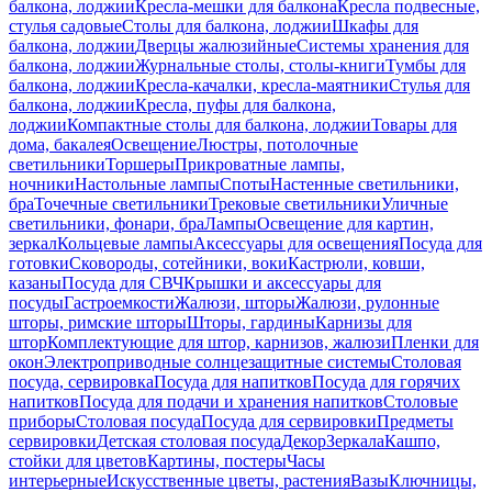
балкона, лоджии
Кресла-мешки для балкона
Кресла подвесные,
стулья садовые
Столы для балкона, лоджии
Шкафы для
балкона, лоджии
Дверцы жалюзийные
Системы хранения для
балкона, лоджии
Журнальные столы, столы-книги
Тумбы для
балкона, лоджии
Кресла-качалки, кресла-маятники
Стулья для
балкона, лоджии
Кресла, пуфы для балкона,
лоджии
Компактные столы для балкона, лоджии
Товары для
дома, бакалея
Освещение
Люстры, потолочные
светильники
Торшеры
Прикроватные лампы,
ночники
Настольные лампы
Споты
Настенные светильники,
бра
Точечные светильники
Трековые светильники
Уличные
светильники, фонари, бра
Лампы
Освещение для картин,
зеркал
Кольцевые лампы
Аксессуары для освещения
Посуда для
готовки
Сковороды, сотейники, воки
Кастрюли, ковши,
казаны
Посуда для СВЧ
Крышки и аксессуары для
посуды
Гастроемкости
Жалюзи, шторы
Жалюзи, рулонные
шторы, римские шторы
Шторы, гардины
Карнизы для
штор
Комплектующие для штор, карнизов, жалюзи
Пленки для
окон
Электроприводные солнцезащитные системы
Столовая
посуда, сервировка
Посуда для напитков
Посуда для горячих
напитков
Посуда для подачи и хранения напитков
Столовые
приборы
Столовая посуда
Посуда для сервировки
Предметы
сервировки
Детская столовая посуда
Декор
Зеркала
Кашпо,
стойки для цветов
Картины, постеры
Часы
интерьерные
Искусственные цветы, растения
Вазы
Ключницы,