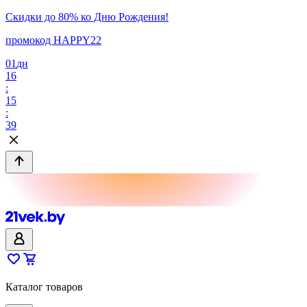
Скидки до 80% ко Дню Рождения!
промокод HAPPY22
01
дн
16
:
15
:
39
Каталог товаров