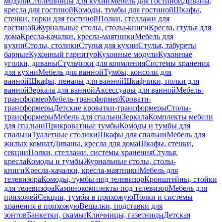
модули
Столешницы для кухни
Мебель для гостиной
Диваны,
кресла для гостиной
Комоды, тумбы для гостиной
Шкафы,
стенки, горки для гостиной
Полки, стеллажи для
гостиной
Журнальные столы, столы-книги
Кресла, стулья для
дома
Кресла-качалки, кресла-маятники
Мебель для
кухни
Столы, столики
Стулья для кухни
Стулья, табуреты
барные
Кухонный гарнитур
Кухонные модули
Кухонные
уголки, диваны
Стульчики для кормления
Системы хранения
для кухни
Мебель для ванной
Тумбы, консоли для
ванной
Шкафы, пеналы для ванной
Шкафчики, полки для
ванной
Зеркала для ванной
Аксессуары для ванной
Мебель-
трансформер
Мебель-трансформер
Кровати-
трансформеры
Детские кроватки-трансформеры
Столы-
трансформеры
Мебель для спальни
Зеркала
Комплекты мебели
для спальни
Прикроватные тумбы
Комоды и тумбы для
спальни
Туалетные столики
Шкафы для спальни
Мебель для
жилых комнат
Диваны, кресла для дома
Шкафы, стенки,
секции
Полки, стеллажи, системы хранения
Стулья,
кресла
Комоды и тумбы
Журнальные столы, столы-
книги
Кресла-качалки, кресла-маятники
Мебель для
телевизора
Комоды, тумбы под телевизор
Кронштейны, стойки
для телевизора
Каминокомплекты под телевизор
Мебель для
прихожей
Секции, тумбы в прихожую
Полки и системы
хранения в прихожую
Вешалки, подставки для
зонтов
Банкетки, скамьи
Ключницы, газетницы
Детская