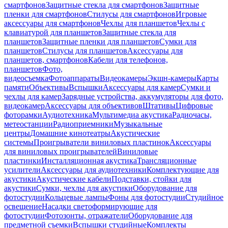
смартфонов
Защитные стекла для смартфонов
Защитные
пленки для смартфонов
Стилусы для смартфонов
Игровые
аксессуары для смартфонов
Чехлы для планшетов
Чехлы с
клавиатурой для планшетов
Защитные стекла для
планшетов
Защитные пленки для планшетов
Сумки для
планшетов
Стилусы для планшетов
Аксессуары для
планшетов, смартфонов
Кабели для телефонов,
планшетов
Фото,
видеосъемка
Фотоаппараты
Видеокамеры
Экшн-камеры
Карты
памяти
Объективы
Вспышки
Аксессуары для камер
Сумки и
чехлы для камер
Зарядные устройства, аккумуляторы для фото,
видеокамер
Аксессуары для объективов
Штативы
Цифровые
фоторамки
Аудиотехника
Мультимедиа акустика
Радиочасы,
метеостанции
Радиоприемники
Музыкальные
центры
Домашние кинотеатры
Акустические
системы
Проигрыватели виниловых пластинок
Аксессуары
для виниловых проигрывателей
Виниловые
пластинки
Инсталляционная акустика
Трансляционные
усилители
Аксессуары для аудиотехники
Комплектующие для
акустики
Акустические кабели
Подставки, стойки для
акустики
Сумки, чехлы для акустики
Оборудование для
фотостудии
Кольцевые лампы
Фоны для фотостудии
Студийное
освещение
Насадки светоформирующие для
фотостудии
Фотозонты, отражатели
Оборудование для
предметной съемки
Вспышки студийные
Комплекты