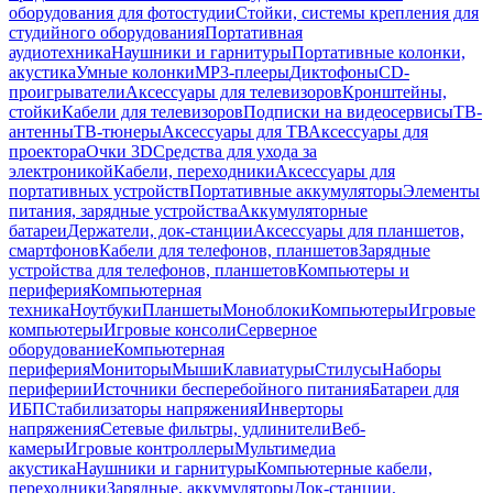
оборудования для фотостудии
Стойки, системы крепления для
студийного оборудования
Портативная
аудиотехника
Наушники и гарнитуры
Портативные колонки,
акустика
Умные колонки
MP3-плееры
Диктофоны
CD-
проигрыватели
Аксессуары для телевизоров
Кронштейны,
стойки
Кабели для телевизоров
Подписки на видеосервисы
ТВ-
антенны
ТВ-тюнеры
Аксессуары для ТВ
Аксессуары для
проектора
Очки 3D
Средства для ухода за
электроникой
Кабели, переходники
Аксессуары для
портативных устройств
Портативные аккумуляторы
Элементы
питания, зарядные устройства
Аккумуляторные
батареи
Держатели, док-станции
Аксессуары для планшетов,
смартфонов
Кабели для телефонов, планшетов
Зарядные
устройства для телефонов, планшетов
Компьютеры и
периферия
Компьютерная
техника
Ноутбуки
Планшеты
Моноблоки
Компьютеры
Игровые
компьютеры
Игровые консоли
Серверное
оборудование
Компьютерная
периферия
Мониторы
Мыши
Клавиатуры
Стилусы
Наборы
периферии
Источники бесперебойного питания
Батареи для
ИБП
Стабилизаторы напряжения
Инверторы
напряжения
Сетевые фильтры, удлинители
Веб-
камеры
Игровые контроллеры
Мультимедиа
акустика
Наушники и гарнитуры
Компьютерные кабели,
переходники
Зарядные, аккумуляторы
Док-станции,