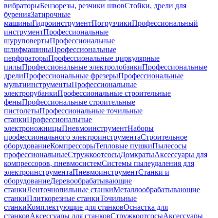
вибраторы
Бензорезы, резчики швов
Стойки, дрели для
бурения
Затирочные
машины
Гидроинструмент
Погрузчики
Профессиональный
инструмент
Профессиональные
шуруповерты
Профессиональные
шлифмашины
Профессиональные
перфораторы
Профессиональные циркулярные
пилы
Профессиональные электролобзики
Профессиональные
дрели
Профессиональные фрезеры
Профессиональные
мультиинструменты
Профессиональные
электрорубанки
Профессиональные строительные
фены
Профессиональные строительные
пистолеты
Профессиональные точильные
станки
Профессиональные
электроножницы
Пневмоинструмент
Наборы
профессионального электроинструмента
Строительное
оборудование
Компрессоры
Тепловые пушки
Пылесосы
профессиональные
Стружкоотсосы
Домкраты
Аксессуары для
компрессоров, пневмосистем
Системы пылеудаления для
электроинструмента
Пневмоинструмент
Станки и
оборудование
Деревообрабатывающие
станки
Ленточнопильные станки
Металлообрабатывающие
станки
Плиткорезные станки
Точильные
станки
Комплектующие для станков
Оснастка для
станков
Аксессуары для станков
Стружкоотсосы
Аксессуары