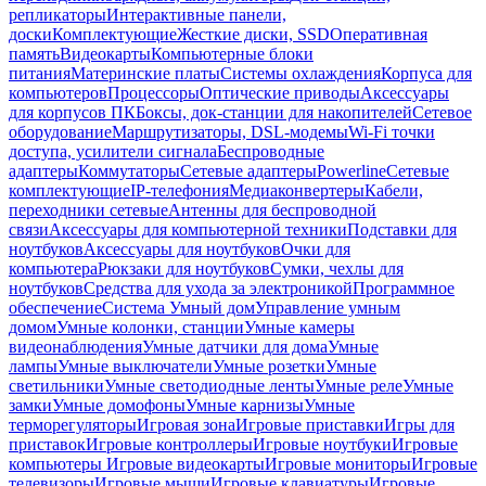
репликаторы
Интерактивные панели,
доски
Комплектующие
Жесткие диски, SSD
Оперативная
память
Видеокарты
Компьютерные блоки
питания
Материнские платы
Системы охлаждения
Корпуса для
компьютеров
Процессоры
Оптические приводы
Аксессуары
для корпусов ПК
Боксы, док-станции для накопителей
Сетевое
оборудование
Маршрутизаторы, DSL-модемы
Wi-Fi точки
доступа, усилители сигнала
Беспроводные
адаптеры
Коммутаторы
Сетевые адаптеры
Powerline
Сетевые
комплектующие
IP-телефония
Медиаконвертеры
Кабели,
переходники сетевые
Антенны для беспроводной
связи
Аксессуары для компьютерной техники
Подставки для
ноутбуков
Аксессуары для ноутбуков
Очки для
компьютера
Рюкзаки для ноутбуков
Сумки, чехлы для
ноутбуков
Средства для ухода за электроникой
Программное
обеспечение
Система Умный дом
Управление умным
домом
Умные колонки, станции
Умные камеры
видеонаблюдения
Умные датчики для дома
Умные
лампы
Умные выключатели
Умные розетки
Умные
светильники
Умные светодиодные ленты
Умные реле
Умные
замки
Умные домофоны
Умные карнизы
Умные
терморегуляторы
Игровая зона
Игровые приставки
Игры для
приставок
Игровые контроллеры
Игровые ноутбуки
Игровые
компьютеры
Игровые видеокарты
Игровые мониторы
Игровые
телевизоры
Игровые мыши
Игровые клавиатуры
Игровые