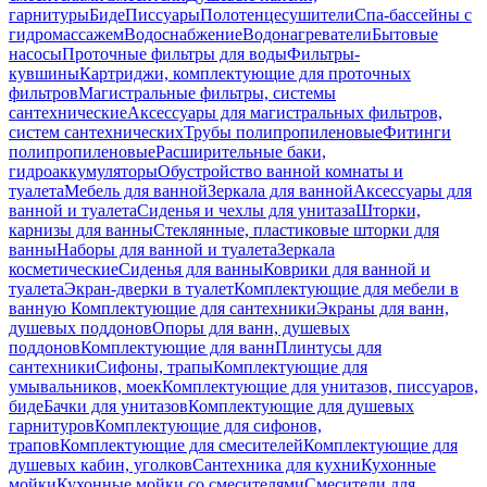
гарнитуры
Биде
Писсуары
Полотенцесушители
Спа-бассейны с
гидромассажем
Водоснабжение
Водонагреватели
Бытовые
насосы
Проточные фильтры для воды
Фильтры-
кувшины
Картриджи, комплектующие для проточных
фильтров
Магистральные фильтры, системы
сантехнические
Аксессуары для магистральных фильтров,
систем сантехнических
Трубы полипропиленовые
Фитинги
полипропиленовые
Расширительные баки,
гидроаккумуляторы
Обустройство ванной комнаты и
туалета
Мебель для ванной
Зеркала для ванной
Аксессуары для
ванной и туалета
Сиденья и чехлы для унитаза
Шторки,
карнизы для ванны
Стеклянные, пластиковые шторки для
ванны
Наборы для ванной и туалета
Зеркала
косметические
Сиденья для ванны
Коврики для ванной и
туалета
Экран-дверки в туалет
Комплектующие для мебели в
ванную
Комплектующие для сантехники
Экраны для ванн,
душевых поддонов
Опоры для ванн, душевых
поддонов
Комплектующие для ванн
Плинтусы для
сантехники
Сифоны, трапы
Комплектующие для
умывальников, моек
Комплектующие для унитазов, писсуаров,
биде
Бачки для унитазов
Комплектующие для душевых
гарнитуров
Комплектующие для сифонов,
трапов
Комплектующие для смесителей
Комплектующие для
душевых кабин, уголков
Сантехника для кухни
Кухонные
мойки
Кухонные мойки со смесителями
Смесители для