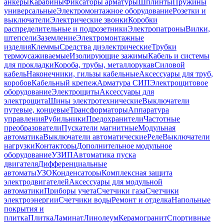
анкеры
Карабины
Фиксаторы арматуры
Шплинты
Пружины
универсальные
Электромонтажное оборудование
Розетки и
выключатели
Электрические звонки
Коробки
распределительные и подрозетники
Электропатроны
Вилки,
штепсели
Заземление
Электромонтажные
изделия
Клеммы
Средства диэлектрические
Трубки
термоусаживаемые
Изолирующие зажимы
Кабель и системы
для прокладки
Короба, трубы, металлорукав
Силовой
кабель
Наконечники, гильзы кабельные
Аксессуары для труб,
коробов
Кабельный крепеж
Арматура СИП
Электрощитовое
оборудование
Электрощиты
Аксессуары для
электрощита
Шины электротехнические
Выключатели
путевые, концевые
Трансформаторы
Аппаратура
управления
Рубильники
Предохранители
Частотные
преобразователи
Пускатели магнитные
Модульная
автоматика
Выключатели автоматические
Реле
Выключатели
нагрузки
Контакторы
Дополнительное модульное
оборудование
УЗИП
Автоматика пуска
двигателя
Дифференциальные
автоматы
УЗО
Конденсаторы
Комплексная защита
электродвигателей
Аксессуары для модульной
автоматики
Приборы учета
Счетчики газа
Счетчики
электроэнергии
Счетчики воды
Ремонт и отделка
Напольные
покрытия и
плитка
Плитка
Ламинат
Линолеум
Керамогранит
Спортивные