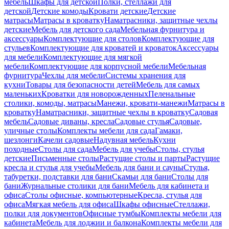
мебель
Шкафы для детской
Полки, стеллажи для
детской
Детские комоды
Кровати детские
Детские
матрасы
Матрасы в кроватку
Наматрасники, защитные чехлы
детские
Мебель для детского сада
Мебельная фурнитура и
аксессуары
Комплектующие для столов
Комплектующие для
стульев
Комплектующие для кроватей и кроваток
Аксессуары
для мебели
Комплектующие для мягкой
мебели
Комплектующие для корпусной мебели
Мебельная
фурнитура
Чехлы для мебели
Системы хранения для
кухни
Товары для безопасности детей
Мебель для самых
маленьких
Кроватки для новорожденных
Пеленальные
столики, комоды, матрасы
Манежи, кровати-манежи
Матрасы в
кроватку
Наматрасники, защитные чехлы в кроватку
Садовая
мебель
Садовые диваны, кресла
Садовые стулья
Садовые,
уличные столы
Комплекты мебели для сада
Гамаки,
шезлонги
Качели садовые
Надувная мебель
Кухни
походные
Столы для сада
Мебель для учебы
Столы, стулья
детские
Письменные столы
Растущие столы и парты
Растущие
кресла и стулья для учебы
Мебель для бани и сауны
Стулья,
табуретки, подставки для бани
Скамьи для бани
Столы для
бани
Журнальные столики для бани
Мебель для кабинета и
офиса
Столы офисные, компьютерные
Кресла, стулья для
офиса
Мягкая мебель для офиса
Шкафы офисные
Стеллажи,
полки для документов
Офисные тумбы
Комплекты мебели для
кабинета
Мебель для лоджии и балкона
Комплекты мебели для