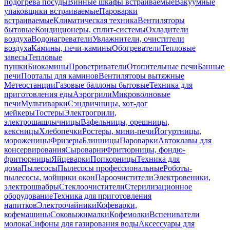
подогрева посуды
Винные шкафы встраиваемые
Вакуумные
упаковщики встраиваемые
Пароварки
встраиваемые
Климатическая техника
Вентиляторы
бытовые
Кондиционеры, сплит-системы
Охладители
воздуха
Водонагреватели
Увлажнители, очистители
воздуха
Камины, печи-камины
Обогреватели
Тепловые
завесы
Тепловые
пушки
Биокамины
Проветриватели
Отопительные печи
Банные
печи
Порталы для каминов
Вентиляторы вытяжные
Метеостанции
Газовые баллоны бытовые
Техника для
приготовления еды
Аэрогрили
Микроволновые
печи
Мультиварки
Сэндвичницы, хот-дог
мейкеры
Тостеры
Электрогрили,
электрошашлычницы
Вафельницы, орешницы,
кексницы
Хлебопечки
Ростеры, мини-печи
Йогуртницы,
мороженицы
Фризеры
Блинницы
Пароварки
Автоклавы для
консервирования
Сыроварни
Фритюрницы, фондю-
фритюрницы
Яйцеварки
Попкорницы
Техника для
дома
Пылесосы
Пылесосы профессиональные
Роботы-
пылесосы, мойщики окон
Пароочистители
Электровеники,
электрошвабры
Стеклоочистители
Стерилизационное
оборудование
Техника для приготовления
напитков
Электрочайники
Кофеварки,
кофемашины
Соковыжималки
Кофемолки
Вспениватели
молока
Сифоны для газирования воды
Аксессуары для