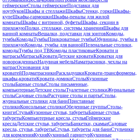
геймерские
Столы геймерские
Подставки для
ноутбуков
Шкафы и стеллажи
Шкафы
Стенки, горки
Шкафы-
купе
Шкафы-гармошки
Шкафы-пеналы для жилой
комнаты
Шкафы с витриной, буфеты
Шкафы, секции в
прихожую
Полки, стеллажи, системы хранения
Шкафы для
ванной комнаты
Вешалки, подставки для зонтов
Комоды,
тумбы
Комоды
Тумбы
Прикроватные тумбы
Обувницы, тумбы в
прихожую
Комоды, тумбы для ванной
Пеленальные столики,
комоды
Тумбы под ТВ
Комоды пластиковые
Кровати и
матрасы
Матрасы
Кровати
Детские кровати
Кроватки для
новорожденных
Надувная мебель
Наматрасники, чехлы на
матрас
Основания для
кроватей
Подматрасники
Раскладушки
Кровати-трансформеры,
шкафы-кровати
Кровати-домики
Столы
Кухонные
столы
Барные столы
Столы письменные,
компьютерные
Детские столы
Туалетные столики
Журнальные
столы
Садовые столы
Растущие столы и парты
Столы,
журнальные столики для бани
Приставные
столики
Консольные столики
Обеденные группы
Столы-
книги
Стулья
Кухонные стулья, табуреты
Барные стулья,
табуреты
Компьютерные кресла, стулья
Геймерские
кресла
Детские стулья, табуреты
Банкетки, скамьи
Садовые
кресла, стулья, табуреты
Стулья, табуреты для бани
Стульчики
для кормления
Кухня
Кухонный гарнитур
Кухонные