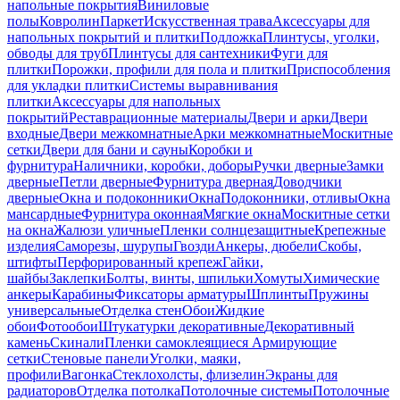
напольные покрытия
Виниловые
полы
Ковролин
Паркет
Искусственная трава
Аксессуары для
напольных покрытий и плитки
Подложка
Плинтусы, уголки,
обводы для труб
Плинтусы для сантехники
Фуги для
плитки
Порожки, профили для пола и плитки
Приспособления
для укладки плитки
Системы выравнивания
плитки
Аксессуары для напольных
покрытий
Реставрационные материалы
Двери и арки
Двери
входные
Двери межкомнатные
Арки межкомнатные
Москитные
сетки
Двери для бани и сауны
Коробки и
фурнитура
Наличники, коробки, доборы
Ручки дверные
Замки
дверные
Петли дверные
Фурнитура дверная
Доводчики
дверные
Окна и подоконники
Окна
Подоконники, отливы
Окна
мансардные
Фурнитура оконная
Мягкие окна
Москитные сетки
на окна
Жалюзи уличные
Пленки солнцезащитные
Крепежные
изделия
Саморезы, шурупы
Гвозди
Анкеры, дюбели
Скобы,
штифты
Перфорированный крепеж
Гайки,
шайбы
Заклепки
Болты, винты, шпильки
Хомуты
Химические
анкеры
Карабины
Фиксаторы арматуры
Шплинты
Пружины
универсальные
Отделка стен
Обои
Жидкие
обои
Фотообои
Штукатурки декоративные
Декоративный
камень
Скинали
Пленки самоклеящиеся
Армирующие
сетки
Стеновые панели
Уголки, маяки,
профили
Вагонка
Стеклохолсты, флизелин
Экраны для
радиаторов
Отделка потолка
Потолочные системы
Потолочные