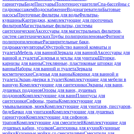
гарнитуры
Биде
Писсуары
Полотенцесушители
Спа-бассейны с
гидромассажем
Водоснабжение
Водонагреватели
Бытовые
насосы
Проточные фильтры для воды
Фильтры-
кувшины
Картриджи, комплектующие для проточных
фильтров
Магистральные фильтры, системы
сантехнические
Аксессуары для магистральных фильтров,
систем сантехнических
Трубы полипропиленовые
Фитинги
полипропиленовые
Расширительные баки,
гидроаккумуляторы
Обустройство ванной комнаты и
туалета
Мебель для ванной
Зеркала для ванной
Аксессуары для
ванной и туалета
Сиденья и чехлы для унитаза
Шторки,
карнизы для ванны
Стеклянные, пластиковые шторки для
ванны
Наборы для ванной и туалета
Зеркала
косметические
Сиденья для ванны
Коврики для ванной и
туалета
Экран-дверки в туалет
Комплектующие для мебели в
ванную
Комплектующие для сантехники
Экраны для ванн,
душевых поддонов
Опоры для ванн, душевых
поддонов
Комплектующие для ванн
Плинтусы для
сантехники
Сифоны, трапы
Комплектующие для
умывальников, моек
Комплектующие для унитазов, писсуаров,
биде
Бачки для унитазов
Комплектующие для душевых
гарнитуров
Комплектующие для сифонов,
трапов
Комплектующие для смесителей
Комплектующие для
душевых кабин, уголков
Сантехника для кухни
Кухонные
мойки
Кухонные мойки со смесителями
Смесители для