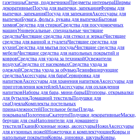
газетницы
Свечи, подсвечники
Предметы интерьера
Ширмы
декоративные
Посуда для выпечки, запекания
Формы для
выпечки, запекания
Посуда для запекания
Аксессуары для
выпечки
Бумага, фольга, рукава для выпечки
Бытовая
химия
Средства для стирки
Средства для посудомоечных
машин
Универсальные, специальные чистящие
средства
Чистящие средства для стекол и зеркал
Чистящие
средства для ванной и туалета
Чистящие средства для
кухни
Средства для мытья посуды
Чистящие средства для
мебели
Чистящие средства для напольных покрытий и
ковров
Средства для ухода за техникой
Освежители
воздуха
Средства от насекомых
Средства ухода за
одеждой
Средства ухода за обувью
Дезинфицирующие
средства
Аксессуары для бара
Сервировка для
напитков
Аксессуары для хранения напитков
Аксессуары для
приготовления коктейлей
Аксессуары для охлаждения
напитков
Наборы для бара, мини-бары
Штопоры, открывалки
для бутылок
Домашний текстиль
Подушки для
сна
Одеяла
Комплекты постельных
принадлежностей
Постельное белье
Пледы,
покрывала
Полотенца
Скатерти
Подушки декоративные
Маски,
беруши для сна
Наполнители для домашнего
текстиля
Ткани
Кухонные ножи, аксессуары
Ножи
Аксессуары
для кухонных ножей
Ножеточки и комплектующие
Ковры и
напольные покрытия
Ковры, циновки, шкуры
Ковры,