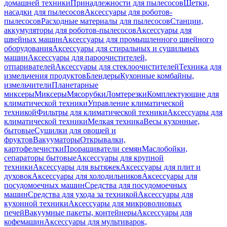
домашней техники
Принадлежности для пылесосов
Щетки,
насадки для пылесосов
Аксессуары для роботов-
пылесосов
Расходные материалы для пылесосов
Станции,
аккумуляторы для роботов-пылесосов
Аксессуары для
швейных машин
Аксессуары для промышленного швейного
оборудования
Аксессуары для стиральных и сушильных
машин
Аксессуары для пароочистителей,
отпаривателей
Аксессуары для стеклоочистителей
Техника для
измельчения продуктов
Блендеры
Кухонные комбайны,
измельчители
Планетарные
миксеры
Миксеры
Мясорубки
Ломтерезки
Комплектующие для
климатической техники
Управление климатической
техникой
Фильтры для климатической техники
Аксессуары для
климатической техники
Мелкая техника
Весы кухонные,
бытовые
Сушилки для овощей и
фруктов
Вакууматоры
Открывалки,
картофелечистки
Проращиватели семян
Маслобойки,
сепараторы бытовые
Аксессуары для крупной
техники
Аксессуары для вытяжек
Аксессуары для плит и
духовок
Аксессуары для холодильников
Аксессуары для
посудомоечных машин
Средства для посудомоечных
машин
Средства для ухода за техникой
Аксессуары для
кухонной техники
Аксессуары для микроволновых
печей
Вакуумные пакеты, контейнеры
Аксессуары для
кофемашин
Аксессуары для мультиварок,