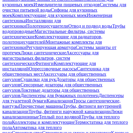
кухонных моек
Измельчители пищевых отходов
Системы для
очистки питьевой воды
Сифоны для кухонных
моек
Комплектующие для кухонных моек
Инженерная
сантехника
Инсталляции для
сантехники
Полотенцесушители
Отвод и подвод воды
Трубы
водопроводные
Магистральные фильтры, системы
сантехнические
Комплектующие для радиаторов,
полотенцесушителей
Монтажные комплекты для
сантехники
Регулирующая арматура
Системы защиты от
протечек
Люки сантехнические
Аксессуары для
магистральных фильтров, систем
сантехнических
Фитинги
Комплектующие для
инсталляций
Опрессовочные насосы
Сантехника для
общественных мест
Аксессуары для общественных
санузлов
Сушилки для рук
Дозаторы для общественных
санузлов
Сенсорные дозаторы для общественных
санузлов
Локтевые дозаторы для общественных
санузлов
Диспенсеры для бумажных полотенец
Диспенсеры
для туалетной бумаги
Канализация
Тросы сантехнические,
вантузы
Прочистные машины
Трубы, фитинги внутренней
канализации
Трубы, фитинги наружной канализации
Люки
канализационные
Теплый пол водяной
Трубы для теплого
пола
Коллекторы и комплектующие
Термостатика для теплого
пола
Автоматика для теплого
пола
Строительство
Строительные смеси и грунтовки
Клеевые