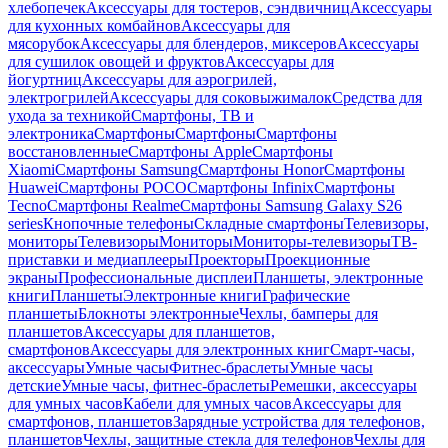
хлебопечек
Аксессуары для тостеров, сэндвичниц
Аксессуары
для кухонных комбайнов
Аксессуары для
мясорубок
Аксессуары для блендеров, миксеров
Аксессуары
для сушилок овощей и фруктов
Аксессуары для
йогуртниц
Аксессуары для аэрогрилей,
электрогрилей
Аксессуары для соковыжималок
Средства для
ухода за техникой
Смартфоны, ТВ и
электроника
Смартфоны
Смартфоны
Смартфоны
восстановленные
Смартфоны Apple
Смартфоны
Xiaomi
Смартфоны Samsung
Смартфоны Honor
Смартфоны
Huawei
Смартфоны POCO
Смартфоны Infinix
Смартфоны
Tecno
Смартфоны Realme
Смартфоны Samsung Galaxy S26
series
Кнопочные телефоны
Складные смартфоны
Телевизоры,
мониторы
Телевизоры
Мониторы
Мониторы-телевизоры
ТВ-
приставки и медиаплееры
Проекторы
Проекционные
экраны
Профессиональные дисплеи
Планшеты, электронные
книги
Планшеты
Электронные книги
Графические
планшеты
Блокноты электронные
Чехлы, бамперы для
планшетов
Аксессуары для планшетов,
смартфонов
Аксессуары для электронных книг
Смарт-часы,
аксессуары
Умные часы
Фитнес-браслеты
Умные часы
детские
Умные часы, фитнес-браслеты
Ремешки, аксессуары
для умных часов
Кабели для умных часов
Аксессуары для
смартфонов, планшетов
Зарядные устройства для телефонов,
планшетов
Чехлы, защитные стекла для телефонов
Чехлы для