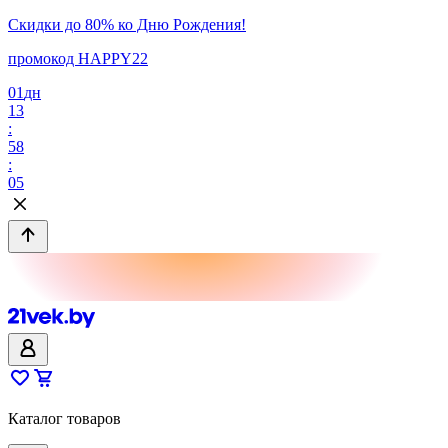
Скидки до 80% ко Дню Рождения!
промокод HAPPY22
01
дн
13
:
58
:
05
Каталог товаров