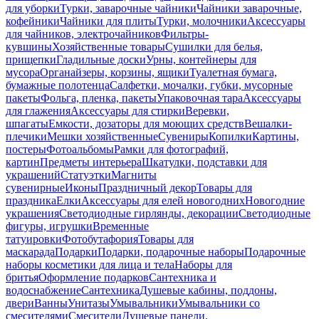
для уборки
Турки, заварочные чайники
Чайники заварочные,
кофейники
Чайники для плиты
Турки, молочники
Аксессуары
для чайников, электрочайников
Фильтры-
кувшины
Хозяйственные товары
Сушилки для белья,
прищепки
Гладильные доски
Урны, контейнеры для
мусора
Органайзеры, корзины, ящики
Туалетная бумага,
бумажные полотенца
Салфетки, мочалки, губки, мусорные
пакеты
Фольга, пленка, пакеты
Упаковочная тара
Аксессуары
для глажения
Аксессуары для стирки
Веревки,
шпагаты
Емкости, дозаторы для моющих средств
Вешалки-
плечики
Мешки хозяйственные
Сувениры
Копилки
Картины,
постеры
Фотоальбомы
Рамки для фотографий,
картин
Предметы интерьера
Шкатулки, подставки для
украшений
Статуэтки
Магниты
сувенирные
Иконы
Праздничный декор
Товары для
праздника
Елки
Аксессуары для елей новогодних
Новогодние
украшения
Светодиодные гирлянды, декорации
Светодиодные
фигуры, игрушки
Временные
татуировки
Фотобутафория
Товары для
маскарада
Подарки
Подарки, подарочные наборы
Подарочные
наборы косметики для лица и тела
Наборы для
бритья
Оформление подарков
Сантехника и
водоснабжение
Сантехника
Душевые кабины, поддоны,
двери
Ванны
Унитазы
Умывальники
Умывальники со
смесителями
Смесители
Душевые панели,