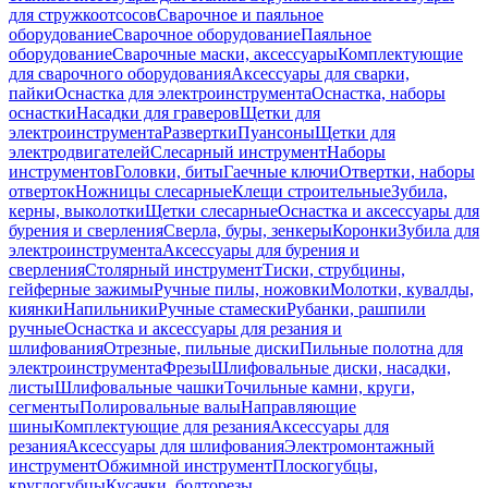
для стружкоотсосов
Сварочное и паяльное
оборудование
Сварочное оборудование
Паяльное
оборудование
Сварочные маски, аксессуары
Комплектующие
для сварочного оборудования
Аксессуары для сварки,
пайки
Оснастка для электроинструмента
Оснастка, наборы
оснастки
Насадки для граверов
Щетки для
электроинструмента
Развертки
Пуансоны
Щетки для
электродвигателей
Слесарный инструмент
Наборы
инструментов
Головки, биты
Гаечные ключи
Отвертки, наборы
отверток
Ножницы слесарные
Клещи строительные
Зубила,
керны, выколотки
Щетки слесарные
Оснастка и аксессуары для
бурения и сверления
Сверла, буры, зенкеры
Коронки
Зубила для
электроинструмента
Аксессуары для бурения и
сверления
Столярный инструмент
Тиски, струбцины,
гейферные зажимы
Ручные пилы, ножовки
Молотки, кувалды,
киянки
Напильники
Ручные стамески
Рубанки, рашпили
ручные
Оснастка и аксессуары для резания и
шлифования
Отрезные, пильные диски
Пильные полотна для
электроинструмента
Фрезы
Шлифовальные диски, насадки,
листы
Шлифовальные чашки
Точильные камни, круги,
сегменты
Полировальные валы
Направляющие
шины
Комплектующие для резания
Аксессуары для
резания
Аксессуары для шлифования
Электромонтажный
инструмент
Обжимной инструмент
Плоскогубцы,
круглогубцы
Кусачки, болторезы,