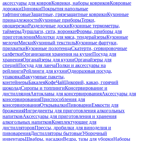
аксессуары для ковров
Коврики, наборы ковриков
Ковровые
дорожки
Циновки
Покрытия напольные
тафтинговые
Защитные, грязезащитные коврики
Кухонные
принадлежности
Кухонные приборы
Терки,
овощерезки
Разделочные доски
Кухонные термометры,
таймеры
Дуршлаги, сита, воронки
Формы, приборы для
приготовления
Молотки для мяса, тендерайзеры
Кухонные
мелочи
Миски
Кухонный текстиль
Кухонные фартуки,
прихватки
Кухонные полотенца
Скатерти, сервировочные
салфетки
Организация хранения на кухне
Посуда для
хранения
Органайзеры для кухни
Органайзеры для
специй
Посуда для ланча
Полки и аксессуары на
рейлинги
Рейлинги для кухни
Одноразовая посуда,
упаковка
Вакуумные пакеты,
контейнеры
Бакалея
Кофе
Чай
Цикорий, какао, горячий
шоколад
Сиропы и топпинги
Консервирование и
дистилляция
Автоклавы для консервирования
Аксессуары для
консервирования
Приспособления для
консервирования
Открывалки
Пивоварни
Емкости для
брожения
Ингредиенты для приготовления алкогольных
напитков
Аксессуары для приготовления и хранения
алкогольных напитков
Комплектующие для
дистилляторов
Прессы, дробилки для виноделия и
пивоварения
Дистилляторы бытовые
Уборочный
инвентарь
Швабры, насадки
Ведра, тазы для уборки
Наборы