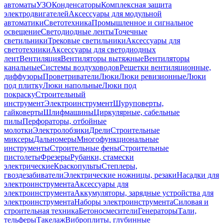
автоматы
УЗО
Конденсаторы
Комплексная защита
электродвигателей
Аксессуары для модульной
автоматики
Светотехника
Промышленное и сигнальное
освещение
Светодиодные ленты
Точечные
светильники
Трековые светильники
Аксессуары для
светотехники
Аксессуары для светодиодных
лент
Вентиляция
Вентиляторы вытяжные
Вентиляторы
канальные
Системы воздуховодов
Решетки вентиляционные,
диффузоры
Проветриватели
Люки
Люки ревизионные
Люки
под плитку
Люки напольные
Люки под
покраску
Строительный
инструмент
Электроинструмент
Шуруповерты,
гайковерты
Шлифмашины
Циркулярные, сабельные
пилы
Перфораторы, отбойные
молотки
Электролобзики
Дрели
Строительные
миксеры
Дальномеры
Многофункциональные
инструменты
Строительные фены
Строительные
пистолеты
Фрезеры
Рубанки, стамески
электрические
Краскопульты
Степлеры,
гвоздезабиватели
Электрические ножницы, резаки
Насадки для
электроинструмента
Аксессуары для
электроинструмента
Аккумуляторы, зарядные устройства для
электроинструмента
Наборы электроинструмента
Силовая и
строительная техника
Бетоносмесители
Генераторы
Тали,
тельферы
Такелаж
Виброплиты, глубинные