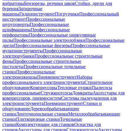
вибраторы
Бензорезы, резчики швов
Стойки, дрели для
бурения
Затирочные
машины
Гидроинструмент
Погрузчики
Профессиональный
инструмент
Профессиональные
шуруповерты
Профессиональные
шлифмашины
Профессиональные
перфораторы
Профессиональные циркулярные
пилы
Профессиональные электролобзики
Профессиональные
дрели
Профессиональные фрезеры
Профессиональные
мультиинструменты
Профессиональные
электрорубанки
Профессиональные строительные
фены
Профессиональные строительные
пистолеты
Профессиональные точильные
станки
Профессиональные
электроножницы
Пневмоинструмент
Наборы
профессионального электроинструмента
Строительное
оборудование
Компрессоры
Тепловые пушки
Пылесосы
профессиональные
Стружкоотсосы
Домкраты
Аксессуары для
компрессоров, пневмосистем
Системы пылеудаления для
электроинструмента
Пневмоинструмент
Станки и
оборудование
Деревообрабатывающие
станки
Ленточнопильные станки
Металлообрабатывающие
станки
Плиткорезные станки
Точильные
станки
Комплектующие для станков
Оснастка для
станков
Аксессуары для станков
Стружкоотсосы
Аксессуары