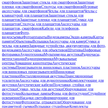
смартфонов
Защитные стекла для смартфонов
Защитные
пленки для смартфонов
Стилусы для смартфонов
Игровые
аксессуары для смартфонов
Чехлы для планшетов
Чехлы с
клавиатурой для планшетов
Защитные стекла для
планшетов
Защитные пленки для планшетов
Сумки для
планшетов
Стилусы для планшетов
Аксессуары для
планшетов, смартфонов
Кабели для телефонов,
планшетов
Фото,
видеосъемка
Фотоаппараты
Видеокамеры
Экшн-камеры
Карты
памяти
Объективы
Вспышки
Аксессуары для камер
Сумки и
чехлы для камер
Зарядные устройства, аккумуляторы для фото,
видеокамер
Аксессуары для объективов
Штативы
Цифровые
фоторамки
Аудиотехника
Мультимедиа акустика
Радиочасы,
метеостанции
Радиоприемники
Музыкальные
центры
Домашние кинотеатры
Акустические
системы
Проигрыватели виниловых пластинок
Аксессуары
для виниловых проигрывателей
Виниловые
пластинки
Инсталляционная акустика
Трансляционные
усилители
Аксессуары для аудиотехники
Комплектующие для
акустики
Акустические кабели
Подставки, стойки для
акустики
Сумки, чехлы для акустики
Оборудование для
фотостудии
Кольцевые лампы
Фоны для фотостудии
Студийное
освещение
Насадки светоформирующие для
фотостудии
Фотозонты, отражатели
Оборудование для
предметной съемки
Вспышки студийные
Комплекты