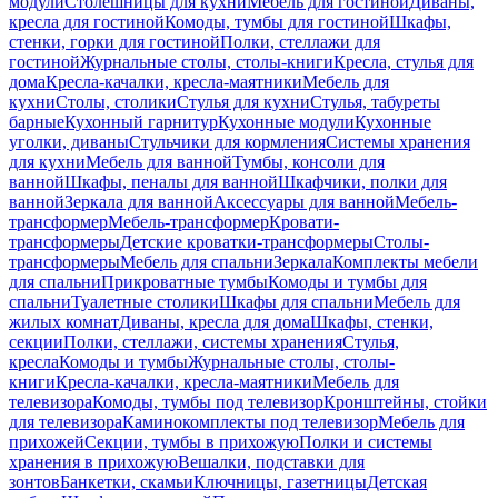
модули
Столешницы для кухни
Мебель для гостиной
Диваны,
кресла для гостиной
Комоды, тумбы для гостиной
Шкафы,
стенки, горки для гостиной
Полки, стеллажи для
гостиной
Журнальные столы, столы-книги
Кресла, стулья для
дома
Кресла-качалки, кресла-маятники
Мебель для
кухни
Столы, столики
Стулья для кухни
Стулья, табуреты
барные
Кухонный гарнитур
Кухонные модули
Кухонные
уголки, диваны
Стульчики для кормления
Системы хранения
для кухни
Мебель для ванной
Тумбы, консоли для
ванной
Шкафы, пеналы для ванной
Шкафчики, полки для
ванной
Зеркала для ванной
Аксессуары для ванной
Мебель-
трансформер
Мебель-трансформер
Кровати-
трансформеры
Детские кроватки-трансформеры
Столы-
трансформеры
Мебель для спальни
Зеркала
Комплекты мебели
для спальни
Прикроватные тумбы
Комоды и тумбы для
спальни
Туалетные столики
Шкафы для спальни
Мебель для
жилых комнат
Диваны, кресла для дома
Шкафы, стенки,
секции
Полки, стеллажи, системы хранения
Стулья,
кресла
Комоды и тумбы
Журнальные столы, столы-
книги
Кресла-качалки, кресла-маятники
Мебель для
телевизора
Комоды, тумбы под телевизор
Кронштейны, стойки
для телевизора
Каминокомплекты под телевизор
Мебель для
прихожей
Секции, тумбы в прихожую
Полки и системы
хранения в прихожую
Вешалки, подставки для
зонтов
Банкетки, скамьи
Ключницы, газетницы
Детская