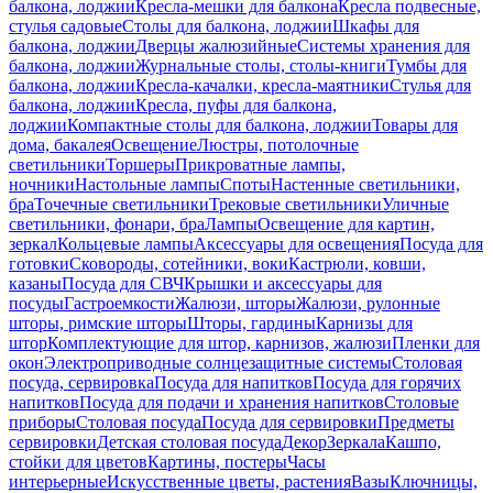
балкона, лоджии
Кресла-мешки для балкона
Кресла подвесные,
стулья садовые
Столы для балкона, лоджии
Шкафы для
балкона, лоджии
Дверцы жалюзийные
Системы хранения для
балкона, лоджии
Журнальные столы, столы-книги
Тумбы для
балкона, лоджии
Кресла-качалки, кресла-маятники
Стулья для
балкона, лоджии
Кресла, пуфы для балкона,
лоджии
Компактные столы для балкона, лоджии
Товары для
дома, бакалея
Освещение
Люстры, потолочные
светильники
Торшеры
Прикроватные лампы,
ночники
Настольные лампы
Споты
Настенные светильники,
бра
Точечные светильники
Трековые светильники
Уличные
светильники, фонари, бра
Лампы
Освещение для картин,
зеркал
Кольцевые лампы
Аксессуары для освещения
Посуда для
готовки
Сковороды, сотейники, воки
Кастрюли, ковши,
казаны
Посуда для СВЧ
Крышки и аксессуары для
посуды
Гастроемкости
Жалюзи, шторы
Жалюзи, рулонные
шторы, римские шторы
Шторы, гардины
Карнизы для
штор
Комплектующие для штор, карнизов, жалюзи
Пленки для
окон
Электроприводные солнцезащитные системы
Столовая
посуда, сервировка
Посуда для напитков
Посуда для горячих
напитков
Посуда для подачи и хранения напитков
Столовые
приборы
Столовая посуда
Посуда для сервировки
Предметы
сервировки
Детская столовая посуда
Декор
Зеркала
Кашпо,
стойки для цветов
Картины, постеры
Часы
интерьерные
Искусственные цветы, растения
Вазы
Ключницы,