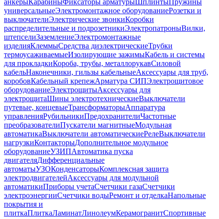
анкеры
Карабины
Фиксаторы арматуры
Шплинты
Пружины
универсальные
Электромонтажное оборудование
Розетки и
выключатели
Электрические звонки
Коробки
распределительные и подрозетники
Электропатроны
Вилки,
штепсели
Заземление
Электромонтажные
изделия
Клеммы
Средства диэлектрические
Трубки
термоусаживаемые
Изолирующие зажимы
Кабель и системы
для прокладки
Короба, трубы, металлорукав
Силовой
кабель
Наконечники, гильзы кабельные
Аксессуары для труб,
коробов
Кабельный крепеж
Арматура СИП
Электрощитовое
оборудование
Электрощиты
Аксессуары для
электрощита
Шины электротехнические
Выключатели
путевые, концевые
Трансформаторы
Аппаратура
управления
Рубильники
Предохранители
Частотные
преобразователи
Пускатели магнитные
Модульная
автоматика
Выключатели автоматические
Реле
Выключатели
нагрузки
Контакторы
Дополнительное модульное
оборудование
УЗИП
Автоматика пуска
двигателя
Дифференциальные
автоматы
УЗО
Конденсаторы
Комплексная защита
электродвигателей
Аксессуары для модульной
автоматики
Приборы учета
Счетчики газа
Счетчики
электроэнергии
Счетчики воды
Ремонт и отделка
Напольные
покрытия и
плитка
Плитка
Ламинат
Линолеум
Керамогранит
Спортивные