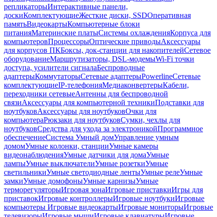
репликаторы
Интерактивные панели,
доски
Комплектующие
Жесткие диски, SSD
Оперативная
память
Видеокарты
Компьютерные блоки
питания
Материнские платы
Системы охлаждения
Корпуса для
компьютеров
Процессоры
Оптические приводы
Аксессуары
для корпусов ПК
Боксы, док-станции для накопителей
Сетевое
оборудование
Маршрутизаторы, DSL-модемы
Wi-Fi точки
доступа, усилители сигнала
Беспроводные
адаптеры
Коммутаторы
Сетевые адаптеры
Powerline
Сетевые
комплектующие
IP-телефония
Медиаконвертеры
Кабели,
переходники сетевые
Антенны для беспроводной
связи
Аксессуары для компьютерной техники
Подставки для
ноутбуков
Аксессуары для ноутбуков
Очки для
компьютера
Рюкзаки для ноутбуков
Сумки, чехлы для
ноутбуков
Средства для ухода за электроникой
Программное
обеспечение
Система Умный дом
Управление умным
домом
Умные колонки, станции
Умные камеры
видеонаблюдения
Умные датчики для дома
Умные
лампы
Умные выключатели
Умные розетки
Умные
светильники
Умные светодиодные ленты
Умные реле
Умные
замки
Умные домофоны
Умные карнизы
Умные
терморегуляторы
Игровая зона
Игровые приставки
Игры для
приставок
Игровые контроллеры
Игровые ноутбуки
Игровые
компьютеры
Игровые видеокарты
Игровые мониторы
Игровые
телевизоры
Игровые мыши
Игровые клавиатуры
Игровые