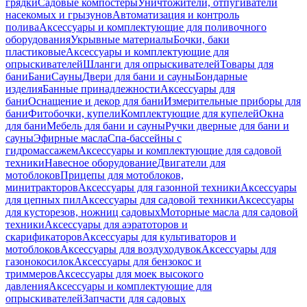
грядки
Садовые компостеры
Уничтожители, отпугиватели
насекомых и грызунов
Автоматизация и контроль
полива
Аксессуары и комплектующие для поливочного
оборудования
Укрывные материалы
Бочки, баки
пластиковые
Аксессуары и комплектующие для
опрыскивателей
Шланги для опрыскивателей
Товары для
бани
Бани
Сауны
Двери для бани и сауны
Бондарные
изделия
Банные принадлежности
Аксессуары для
бани
Оснащение и декор для бани
Измерительные приборы для
бани
Фитобочки, купели
Комплектующие для купелей
Окна
для бани
Мебель для бани и сауны
Ручки дверные для бани и
сауны
Эфирные масла
Спа-бассейны с
гидромассажем
Аксессуары и комплектующие для садовой
техники
Навесное оборудование
Двигатели для
мотоблоков
Прицепы для мотоблоков,
минитракторов
Аксессуары для газонной техники
Аксессуары
для цепных пил
Аксессуары для садовой техники
Аксессуары
для кусторезов, ножниц садовых
Моторные масла для садовой
техники
Аксессуары для аэратоторов и
скарификаторов
Аксессуары для культиваторов и
мотоблоков
Аксессуары для воздуходувок
Аксессуары для
газонокосилок
Аксессуары для бензокос и
триммеров
Аксессуары для моек высокого
давления
Аксессуары и комплектующие для
опрыскивателей
Запчасти для садовых