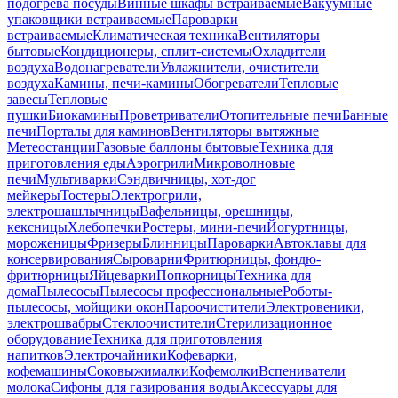
подогрева посуды
Винные шкафы встраиваемые
Вакуумные
упаковщики встраиваемые
Пароварки
встраиваемые
Климатическая техника
Вентиляторы
бытовые
Кондиционеры, сплит-системы
Охладители
воздуха
Водонагреватели
Увлажнители, очистители
воздуха
Камины, печи-камины
Обогреватели
Тепловые
завесы
Тепловые
пушки
Биокамины
Проветриватели
Отопительные печи
Банные
печи
Порталы для каминов
Вентиляторы вытяжные
Метеостанции
Газовые баллоны бытовые
Техника для
приготовления еды
Аэрогрили
Микроволновые
печи
Мультиварки
Сэндвичницы, хот-дог
мейкеры
Тостеры
Электрогрили,
электрошашлычницы
Вафельницы, орешницы,
кексницы
Хлебопечки
Ростеры, мини-печи
Йогуртницы,
мороженицы
Фризеры
Блинницы
Пароварки
Автоклавы для
консервирования
Сыроварни
Фритюрницы, фондю-
фритюрницы
Яйцеварки
Попкорницы
Техника для
дома
Пылесосы
Пылесосы профессиональные
Роботы-
пылесосы, мойщики окон
Пароочистители
Электровеники,
электрошвабры
Стеклоочистители
Стерилизационное
оборудование
Техника для приготовления
напитков
Электрочайники
Кофеварки,
кофемашины
Соковыжималки
Кофемолки
Вспениватели
молока
Сифоны для газирования воды
Аксессуары для