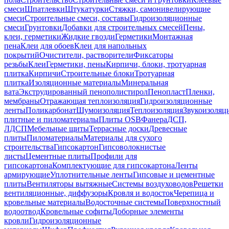
смеси
Шпатлевки
Штукатурки
Стяжки, самонивелирующие
смеси
Строительные смеси, составы
Гидроизоляционные
смеси
Грунтовки
Добавки для строительных смесей
Пены,
клеи, герметики
Жидкие гвозди
Герметики
Монтажная
пена
Клеи для обоев
Клеи для напольных
покрытий
Очистители, растворители
Фиксаторы
резьбы
Клеи
Герметики, пены
Кирпичи, блоки, тротуарная
плитка
Кирпичи
Строительные блоки
Тротуарная
плитка
Изоляционные материалы
Минеральная
вата
Экструдированный пенополистирол
Пенопласт
Пленки,
мембраны
Отражающая теплоизоляция
Гидроизоляционные
ленты
Поликарбонат
Шумоизоляция
Теплоизоляция
Звукоизоляц
плитные и пиломатериалы
Плиты OSB
Фанера
ДСП,
ЛДСП
Мебельные щиты
Террасные доски
Древесные
плиты
Пиломатериалы
Материалы для сухого
строительства
Гипсокартон
Гипсоволокнистые
листы
Цементные плиты
Профили для
гипсокартона
Комплектующие для гипсокартона
Ленты
армирующие
Уплотнительные ленты
Гипсовые и цементные
плиты
Вентиляторы вытяжные
Системы воздуховодов
Решетки
вентиляционные, диффузоры
Кровля и водосток
Черепица и
кровельные материалы
Водосточные системы
Поверхностный
водоотвод
Кровельные софиты
Доборные элементы
кровли
Гидроизоляционные