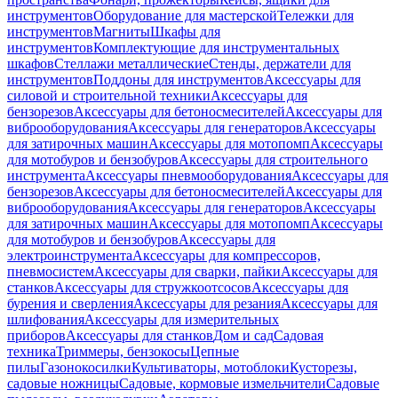
инструментов
Оборудование для мастерской
Тележки для
инструментов
Магниты
Шкафы для
инструментов
Комплектующие для инструментальных
шкафов
Стеллажи металлические
Стенды, держатели для
инструментов
Поддоны для инструментов
Аксессуары для
силовой и строительной техники
Аксессуары для
бензорезов
Аксессуары для бетоносмесителей
Аксессуары для
виброоборудования
Аксессуары для генераторов
Аксессуары
для затирочных машин
Аксессуары для мотопомп
Аксессуары
для мотобуров и бензобуров
Аксессуары для строительного
инструмента
Аксессуары пневмооборудования
Аксессуары для
бензорезов
Аксессуары для бетоносмесителей
Аксессуары для
виброоборудования
Аксессуары для генераторов
Аксессуары
для затирочных машин
Аксессуары для мотопомп
Аксессуары
для мотобуров и бензобуров
Аксессуары для
электроинструмента
Аксессуары для компрессоров,
пневмосистем
Аксессуары для сварки, пайки
Аксессуары для
станков
Аксессуары для стружкоотсосов
Аксессуары для
бурения и сверления
Аксессуары для резания
Аксессуары для
шлифования
Аксессуары для измерительных
приборов
Аксессуары для станков
Дом и сад
Садовая
техника
Триммеры, бензокосы
Цепные
пилы
Газонокосилки
Культиваторы, мотоблоки
Кусторезы,
садовые ножницы
Садовые, кормовые измельчители
Садовые