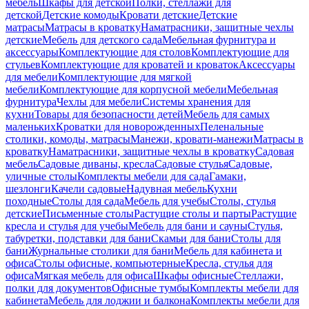
мебель
Шкафы для детской
Полки, стеллажи для
детской
Детские комоды
Кровати детские
Детские
матрасы
Матрасы в кроватку
Наматрасники, защитные чехлы
детские
Мебель для детского сада
Мебельная фурнитура и
аксессуары
Комплектующие для столов
Комплектующие для
стульев
Комплектующие для кроватей и кроваток
Аксессуары
для мебели
Комплектующие для мягкой
мебели
Комплектующие для корпусной мебели
Мебельная
фурнитура
Чехлы для мебели
Системы хранения для
кухни
Товары для безопасности детей
Мебель для самых
маленьких
Кроватки для новорожденных
Пеленальные
столики, комоды, матрасы
Манежи, кровати-манежи
Матрасы в
кроватку
Наматрасники, защитные чехлы в кроватку
Садовая
мебель
Садовые диваны, кресла
Садовые стулья
Садовые,
уличные столы
Комплекты мебели для сада
Гамаки,
шезлонги
Качели садовые
Надувная мебель
Кухни
походные
Столы для сада
Мебель для учебы
Столы, стулья
детские
Письменные столы
Растущие столы и парты
Растущие
кресла и стулья для учебы
Мебель для бани и сауны
Стулья,
табуретки, подставки для бани
Скамьи для бани
Столы для
бани
Журнальные столики для бани
Мебель для кабинета и
офиса
Столы офисные, компьютерные
Кресла, стулья для
офиса
Мягкая мебель для офиса
Шкафы офисные
Стеллажи,
полки для документов
Офисные тумбы
Комплекты мебели для
кабинета
Мебель для лоджии и балкона
Комплекты мебели для