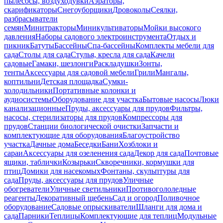
пылесосы, воздуходувки
Аэраторы,
скарификаторы
Снегоуборщики
Дровоколы
Сеялки,
разбрасыватели
семян
Минитракторы
Миникультиваторы
Мойки высокого
давления
Наборы садового электроинструмента
Отдых и
пикник
Батуты
Бассейны
Спа-бассейны
Комплекты мебели для
сада
Столы для сада
Стулья, кресла для сада
Качели
садовые
Гамаки, шезлонги
Раскладушки
Зонты,
тенты
Аксессуары для садовой мебели
Грили
Мангалы,
коптильни
Детская площадка
Сумки-
холодильники
Портативные колонки и
аудиосистемы
Оборудование для участка
Бытовые насосы
Люки
канализационные
Пруды, аксессуары для прудов
Фильтры,
насосы, стерилизаторы для прудов
Компрессоры для
прудов
Станции биологической очистки
Запчасти и
комплектующие для оборудования
Благоустройство
участка
Дачные дома
Беседки
Бани
Хозблоки и
сараи
Аксессуары для озеленения сада
Декор для сада
Почтовые
ящики, таблички
Козырьки
Скворечники, кормушки для
птиц
Домики для насекомых
Фонтаны, скульптуры для
сада
Пруды, аксессуары для прудов
Уличные
обогреватели
Уличные светильники
Противогололедные
реагенты
Декоративный щебень
Сад и огород
Поливочное
оборудование
Садовые опрыскиватели
Шланги для дома и
сада
Парники
Теплицы
Комплектующие для теплиц
Модульные