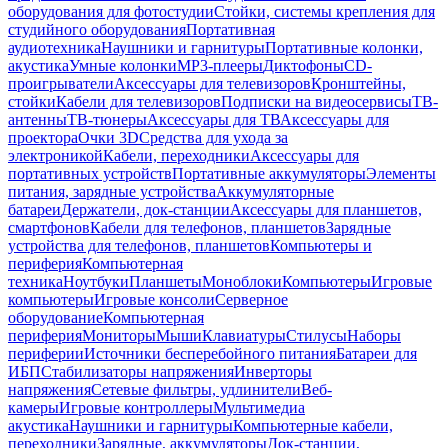
оборудования для фотостудии
Стойки, системы крепления для
студийного оборудования
Портативная
аудиотехника
Наушники и гарнитуры
Портативные колонки,
акустика
Умные колонки
MP3-плееры
Диктофоны
CD-
проигрыватели
Аксессуары для телевизоров
Кронштейны,
стойки
Кабели для телевизоров
Подписки на видеосервисы
ТВ-
антенны
ТВ-тюнеры
Аксессуары для ТВ
Аксессуары для
проектора
Очки 3D
Средства для ухода за
электроникой
Кабели, переходники
Аксессуары для
портативных устройств
Портативные аккумуляторы
Элементы
питания, зарядные устройства
Аккумуляторные
батареи
Держатели, док-станции
Аксессуары для планшетов,
смартфонов
Кабели для телефонов, планшетов
Зарядные
устройства для телефонов, планшетов
Компьютеры и
периферия
Компьютерная
техника
Ноутбуки
Планшеты
Моноблоки
Компьютеры
Игровые
компьютеры
Игровые консоли
Серверное
оборудование
Компьютерная
периферия
Мониторы
Мыши
Клавиатуры
Стилусы
Наборы
периферии
Источники бесперебойного питания
Батареи для
ИБП
Стабилизаторы напряжения
Инверторы
напряжения
Сетевые фильтры, удлинители
Веб-
камеры
Игровые контроллеры
Мультимедиа
акустика
Наушники и гарнитуры
Компьютерные кабели,
переходники
Зарядные, аккумуляторы
Док-станции,