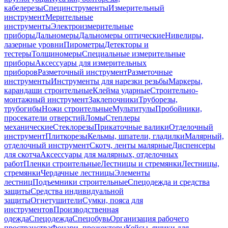
кабелерезы
Специнструменты
Измерительный
инструмент
Мерительные
инструменты
Электроизмерительные
приборы
Дальномеры
Дальномеры оптические
Нивелиры,
лазерные уровни
Пирометры
Детекторы и
тестеры
Толщиномеры
Специальные измерительные
приборы
Аксессуары для измерительных
приборов
Разметочный инструмент
Разметочные
инструменты
Инструменты для нарезки резьбы
Маркеры,
карандаши строительные
Клейма ударные
Строительно-
монтажный инструмент
Заклепочники
Труборезы,
трубогибы
Ножи строительные
Мультитулы
Пробойники,
просекатели отверстий
Ломы
Степлеры
механические
Стеклорезы
Прикаточные валики
Отделочный
инструмент
Плиткорезы
Кельмы, шпатели, гладилки
Малярный,
отделочный инструмент
Скотч, ленты малярные
Диспенсеры
для скотча
Аксессуары для малярных, отделочных
работ
Пленки строительные
Лестницы и стремянки
Лестницы,
стремянки
Чердачные лестницы
Элементы
лестниц
Подъемники строительные
Спецодежда и средства
защиты
Средства индивидуальной
защиты
Огнетушители
Сумки, пояса для
инструментов
Производственная
одежда
Спецодежда
Спецобувь
Организация рабочего
пространства
Фонари, прожекторы
Кейсы, ящики для