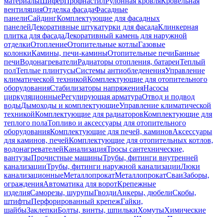
материалы
Шифер
Профнастил
Рулонная кровля
Кровельная
вентиляция
Отделка фасада
Фасадные
панели
Сайдинг
Комплектующие для фасадных
панелей
Декоративные штукатурки для фасада
Клинкерная
плитка для фасада
Декоративный камень для наружной
отделки
Отопление
Отопительные котлы
Газовые
колонки
Камины, печи-камины
Отопительные печи
Банные
печи
Водонагреватели
Радиаторы отопления, батареи
Теплый
пол
Теплые плинтусы
Системы антиобледенения
Управление
климатической техникой
Комплектующие для отопительного
оборудования
Стабилизаторы напряжения
Насосы
циркуляционные
Регулирующая арматура
Отвод и подвод
воды
Дымоходы и комплектующие
Управление климатической
техникой
Комплектующие для радиаторов
Комплектующие для
теплого пола
Топливо и аксессуары для отопительного
оборудования
Комплектующие для печей, каминов
Аксессуары
для каминов, печей
Комплектующие для отопительных котлов,
водонагревателей
Канализация
Тросы сантехнические,
вантузы
Прочистные машины
Трубы, фитинги внутренней
канализации
Трубы, фитинги наружной канализации
Люки
канализационные
Металлопрокат
Металлопрокат
Сваи
Заборы,
ограждения
Автоматика для ворот
Крепежные
изделия
Саморезы, шурупы
Гвозди
Анкеры, дюбели
Скобы,
штифты
Перфорированный крепеж
Гайки,
шайбы
Заклепки
Болты, винты, шпильки
Хомуты
Химические