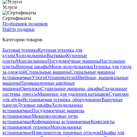
Услуги
Сертификаты
Подборщик подарков
Найти подарки
Категории товаров
Бытовая техника
Крупная техника для
кухни
Холодильники
Вытяжки
Кухонные
плиты
Морозильники
Посудомоечные машины
Настольные
плиты
Винные шкафы
Мини-холодильники
Техника для ухода
за одеждой
Стиральные машины
Стиральные машины
встраиваемые
Утюги
Отпариватели
Швейные, вышивальные
машины
Промышленные швейные
машины
Оверлоки
Сушильные машины, шкафы
Гладильные
системы, прессы
Машинки для удаления катышков
Сушилки
для обуви
Встраиваемая техника, оборудование
Варочные
панели
Духовые шкафы
Холодильники
встраиваемые
Посудомоечные машины
встраиваемые
Микроволновые печи
встраиваемые
Кофемашины встраиваемые
Комплекты
встраиваемой техники
Морозильники
встраиваемые
Измельчители пищевых отходов
Шкафы для