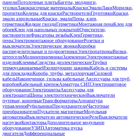
панели
Потолочные плиты
Багеты, молдинги,
уголки
Лакокрасочные материалы
Краски
Эмали
Лаки
Морилки,
пропитки
Колеры для краски
Растворители
Грунтовки
Краски,
эмали аэрозольные
Краски, эмали
Пены, клеи,
герметики
Жидкие гвозди
Герметики
Монтажная пена
Клеи для
обоев
Клеи для напольных покрытий
Очистители,
растворители
Фиксаторы резьбы
Клеи
Герметики,
пены
Электромонтажное оборудование
Розетки и
выключатели
Электрические звонки
Коробки
распределительные и подрозетники
Электропатроны
Вилки,
штепсели
Молниеприемники
Заземление
Электромонтажные
изделия
Клеммы
Средства диэлектрические
Трубки
термоусаживаемые
Изолирующие зажимы
Кабель и системы
для прокладки
Короба, трубы, металлорукав
Силовой
кабель
Наконечники, гильзы кабельные
Аксессуары для труб,
коробов
Кабельный крепеж
Арматура СИП
Электрощитовое
оборудование
Электрощиты
Аксессуары для
электрощита
Шины электротехнические
Выключатели
путевые, концевые
Трансформаторы
Аппаратура
управления
Рубильники
Предохранители
Частотные
преобразователи
Пускатели магнитные
Модульная
автоматика
Выключатели автоматические
Реле
Выключатели
нагрузки
Контакторы
Дополнительное модульное
оборудование
УЗИП
Автоматика пуска
двигателя
Дифференциальные