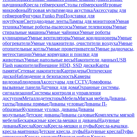
наушники
Кресла геймерские
Столы геймерские
Игровые
микрофоны
Игровая мультимедиа акустика
Аксессуары для
геймеров
Фигурки Funko Pop
Подставки для
ноутбуков
Светодиодные ленты
Лампы для мониторов
Умная
техника
Умные роботы-пылесосы
Умные телевизоры
Умные
стиральные машины
Умные чайники
Умные роботы
кулинарные
Умные вентиляторы
Умные кондиционеры
Умные
обогреватели
Умные увлажнители, очистители воздуха
Умные
отопительные котлы
Умные проветриватели
Умные радиочасы,
метеостанции
Умные кормушки и поилки для
животных
Умные напольные весы
Накопители данных
USB
Flash накопители
Внешние HDD, SSD диски
Карты
памяти
Сетевые накопители
Картридеры
Оптические
диски
Наблюдение и безопасность
Камеры
видеонаблюдения
Аксессуары для CCTV
Домофоны,
вызывные панели
Датчики для дома
Охранные системы,
сигнализации
Системы контроля и управления
доступом
Металлодетекторы
Мебель
Мягкая мебель
Диваны,
тахты
Диваны прямые
Диваны угловые
Диваны П-
образные
Кухонные уголки, диваны
Диваны
модульные
Детские диваны
Диваны садовые
Комплекты мягкой
мебели
Бескаркасные кресла-мешки и диваны
Надувные
диваны
Кресла
Кресла
Кресла-мешки и пуфы
Кресла-качалки,
кресла-маятники
Детские кресла, пуфы
Надувные кресла
Пуфы,
оттоманки
Кресла-кровати
Игровая мебель
Кресла