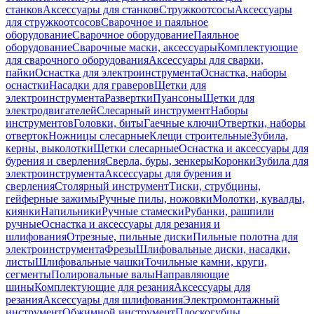
станков
Аксессуары для станков
Стружкоотсосы
Аксессуары
для стружкоотсосов
Сварочное и паяльное
оборудование
Сварочное оборудование
Паяльное
оборудование
Сварочные маски, аксессуары
Комплектующие
для сварочного оборудования
Аксессуары для сварки,
пайки
Оснастка для электроинструмента
Оснастка, наборы
оснастки
Насадки для граверов
Щетки для
электроинструмента
Развертки
Пуансоны
Щетки для
электродвигателей
Слесарный инструмент
Наборы
инструментов
Головки, биты
Гаечные ключи
Отвертки, наборы
отверток
Ножницы слесарные
Клещи строительные
Зубила,
керны, выколотки
Щетки слесарные
Оснастка и аксессуары для
бурения и сверления
Сверла, буры, зенкеры
Коронки
Зубила для
электроинструмента
Аксессуары для бурения и
сверления
Столярный инструмент
Тиски, струбцины,
гейферные зажимы
Ручные пилы, ножовки
Молотки, кувалды,
киянки
Напильники
Ручные стамески
Рубанки, рашпили
ручные
Оснастка и аксессуары для резания и
шлифования
Отрезные, пильные диски
Пильные полотна для
электроинструмента
Фрезы
Шлифовальные диски, насадки,
листы
Шлифовальные чашки
Точильные камни, круги,
сегменты
Полировальные валы
Направляющие
шины
Комплектующие для резания
Аксессуары для
резания
Аксессуары для шлифования
Электромонтажный
инструмент
Обжимной инструмент
Плоскогубцы,