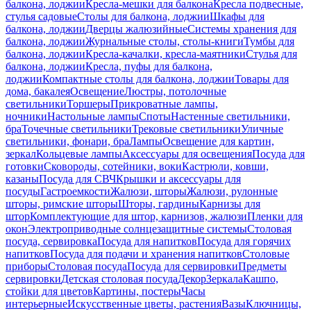
балкона, лоджии
Кресла-мешки для балкона
Кресла подвесные,
стулья садовые
Столы для балкона, лоджии
Шкафы для
балкона, лоджии
Дверцы жалюзийные
Системы хранения для
балкона, лоджии
Журнальные столы, столы-книги
Тумбы для
балкона, лоджии
Кресла-качалки, кресла-маятники
Стулья для
балкона, лоджии
Кресла, пуфы для балкона,
лоджии
Компактные столы для балкона, лоджии
Товары для
дома, бакалея
Освещение
Люстры, потолочные
светильники
Торшеры
Прикроватные лампы,
ночники
Настольные лампы
Споты
Настенные светильники,
бра
Точечные светильники
Трековые светильники
Уличные
светильники, фонари, бра
Лампы
Освещение для картин,
зеркал
Кольцевые лампы
Аксессуары для освещения
Посуда для
готовки
Сковороды, сотейники, воки
Кастрюли, ковши,
казаны
Посуда для СВЧ
Крышки и аксессуары для
посуды
Гастроемкости
Жалюзи, шторы
Жалюзи, рулонные
шторы, римские шторы
Шторы, гардины
Карнизы для
штор
Комплектующие для штор, карнизов, жалюзи
Пленки для
окон
Электроприводные солнцезащитные системы
Столовая
посуда, сервировка
Посуда для напитков
Посуда для горячих
напитков
Посуда для подачи и хранения напитков
Столовые
приборы
Столовая посуда
Посуда для сервировки
Предметы
сервировки
Детская столовая посуда
Декор
Зеркала
Кашпо,
стойки для цветов
Картины, постеры
Часы
интерьерные
Искусственные цветы, растения
Вазы
Ключницы,