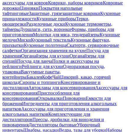
аксессуары для ковров
Коврики, наборы ковриков
Ковровые
дорожки
Циновки
Покрытия напольные
тафтинговые
Защитные, грязезащитные коврики
Кухонные
принадлежности
Кухонные приборы
Терки,
овощерезки
Разделочные доски
Кухонные термометры,
таймеры
Дуршлаги, сита, воронки
Формы, приборы для
приготовления
Молотки для мяса, тендерайзеры
Кухонные
мелочи
Миски
Кухонный текстиль
Кухонные фартуки,
прихватки
Кухонные полотенца
Скатерти, сервировочные
салфетки
Организация хранения на кухне
Посуда для
хранения
Органайзеры для кухни
Органайзеры для
специй
Посуда для ланча
Полки и аксессуары на
рейлинги
Рейлинги для кухни
Одноразовая посуда,
упаковка
Вакуумные пакеты,
контейнеры
Бакалея
Кофе
Чай
Цикорий, какао, горячий
шоколад
Сиропы и топпинги
Консервирование и
дистилляция
Автоклавы для консервирования
Аксессуары для
консервирования
Приспособления для
консервирования
Открывалки
Пивоварни
Емкости для
брожения
Ингредиенты для приготовления алкогольных
напитков
Аксессуары для приготовления и хранения
алкогольных напитков
Комплектующие для
дистилляторов
Прессы, дробилки для виноделия и
пивоварения
Дистилляторы бытовые
Уборочный
инвентарь
Швабры, насадки
Ведра, тазы для уборки
Наборы