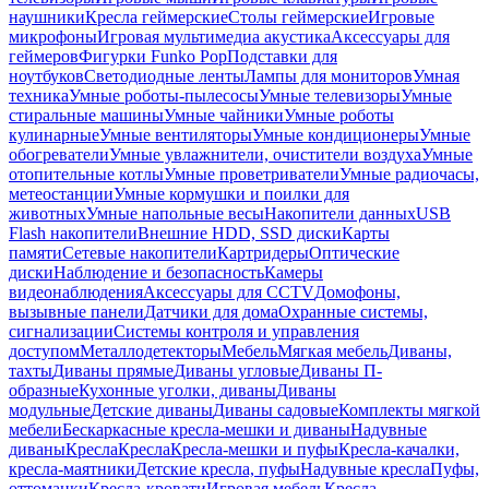
наушники
Кресла геймерские
Столы геймерские
Игровые
микрофоны
Игровая мультимедиа акустика
Аксессуары для
геймеров
Фигурки Funko Pop
Подставки для
ноутбуков
Светодиодные ленты
Лампы для мониторов
Умная
техника
Умные роботы-пылесосы
Умные телевизоры
Умные
стиральные машины
Умные чайники
Умные роботы
кулинарные
Умные вентиляторы
Умные кондиционеры
Умные
обогреватели
Умные увлажнители, очистители воздуха
Умные
отопительные котлы
Умные проветриватели
Умные радиочасы,
метеостанции
Умные кормушки и поилки для
животных
Умные напольные весы
Накопители данных
USB
Flash накопители
Внешние HDD, SSD диски
Карты
памяти
Сетевые накопители
Картридеры
Оптические
диски
Наблюдение и безопасность
Камеры
видеонаблюдения
Аксессуары для CCTV
Домофоны,
вызывные панели
Датчики для дома
Охранные системы,
сигнализации
Системы контроля и управления
доступом
Металлодетекторы
Мебель
Мягкая мебель
Диваны,
тахты
Диваны прямые
Диваны угловые
Диваны П-
образные
Кухонные уголки, диваны
Диваны
модульные
Детские диваны
Диваны садовые
Комплекты мягкой
мебели
Бескаркасные кресла-мешки и диваны
Надувные
диваны
Кресла
Кресла
Кресла-мешки и пуфы
Кресла-качалки,
кресла-маятники
Детские кресла, пуфы
Надувные кресла
Пуфы,
оттоманки
Кресла-кровати
Игровая мебель
Кресла