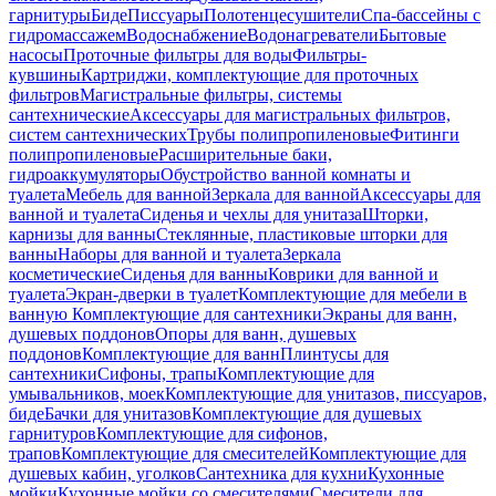
гарнитуры
Биде
Писсуары
Полотенцесушители
Спа-бассейны с
гидромассажем
Водоснабжение
Водонагреватели
Бытовые
насосы
Проточные фильтры для воды
Фильтры-
кувшины
Картриджи, комплектующие для проточных
фильтров
Магистральные фильтры, системы
сантехнические
Аксессуары для магистральных фильтров,
систем сантехнических
Трубы полипропиленовые
Фитинги
полипропиленовые
Расширительные баки,
гидроаккумуляторы
Обустройство ванной комнаты и
туалета
Мебель для ванной
Зеркала для ванной
Аксессуары для
ванной и туалета
Сиденья и чехлы для унитаза
Шторки,
карнизы для ванны
Стеклянные, пластиковые шторки для
ванны
Наборы для ванной и туалета
Зеркала
косметические
Сиденья для ванны
Коврики для ванной и
туалета
Экран-дверки в туалет
Комплектующие для мебели в
ванную
Комплектующие для сантехники
Экраны для ванн,
душевых поддонов
Опоры для ванн, душевых
поддонов
Комплектующие для ванн
Плинтусы для
сантехники
Сифоны, трапы
Комплектующие для
умывальников, моек
Комплектующие для унитазов, писсуаров,
биде
Бачки для унитазов
Комплектующие для душевых
гарнитуров
Комплектующие для сифонов,
трапов
Комплектующие для смесителей
Комплектующие для
душевых кабин, уголков
Сантехника для кухни
Кухонные
мойки
Кухонные мойки со смесителями
Смесители для