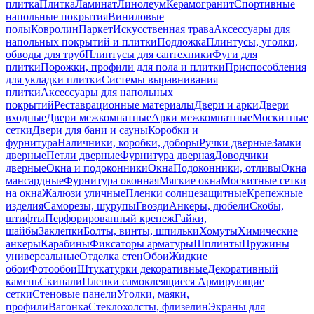
плитка
Плитка
Ламинат
Линолеум
Керамогранит
Спортивные
напольные покрытия
Виниловые
полы
Ковролин
Паркет
Искусственная трава
Аксессуары для
напольных покрытий и плитки
Подложка
Плинтусы, уголки,
обводы для труб
Плинтусы для сантехники
Фуги для
плитки
Порожки, профили для пола и плитки
Приспособления
для укладки плитки
Системы выравнивания
плитки
Аксессуары для напольных
покрытий
Реставрационные материалы
Двери и арки
Двери
входные
Двери межкомнатные
Арки межкомнатные
Москитные
сетки
Двери для бани и сауны
Коробки и
фурнитура
Наличники, коробки, доборы
Ручки дверные
Замки
дверные
Петли дверные
Фурнитура дверная
Доводчики
дверные
Окна и подоконники
Окна
Подоконники, отливы
Окна
мансардные
Фурнитура оконная
Мягкие окна
Москитные сетки
на окна
Жалюзи уличные
Пленки солнцезащитные
Крепежные
изделия
Саморезы, шурупы
Гвозди
Анкеры, дюбели
Скобы,
штифты
Перфорированный крепеж
Гайки,
шайбы
Заклепки
Болты, винты, шпильки
Хомуты
Химические
анкеры
Карабины
Фиксаторы арматуры
Шплинты
Пружины
универсальные
Отделка стен
Обои
Жидкие
обои
Фотообои
Штукатурки декоративные
Декоративный
камень
Скинали
Пленки самоклеящиеся
Армирующие
сетки
Стеновые панели
Уголки, маяки,
профили
Вагонка
Стеклохолсты, флизелин
Экраны для