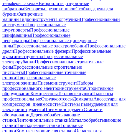
тельферы
Такелаж
Виброплиты, глубинные
вибраторы
Бензорезы, резчики швов
Стойки, дрели для
бурения
Затирочные
машины
Гидроинструмент
Погрузчики
Профессиональный
инструмент
Профессиональные
шуруповерты
Профессиональные
шлифмашины
Профессиональные
перфораторы
Профессиональные циркулярные
пилы
Профессиональные электролобзики
Профессиональные
дрели
Профессиональные фрезеры
Профессиональные
мультиинструменты
Профессиональные
электрорубанки
Профессиональные строительные
фены
Профессиональные строительные
пистолеты
Профессиональные точильные
станки
Профессиональные
электроножницы
Пневмоинструмент
Наборы
профессионального электроинструмента
Строительное
оборудование
Компрессоры
Тепловые пушки
Пылесосы
профессиональные
Стружкоотсосы
Домкраты
Аксессуары для
компрессоров, пневмосистем
Системы пылеудаления для
электроинструмента
Пневмоинструмент
Станки и
оборудование
Деревообрабатывающие
станки
Ленточнопильные станки
Металлообрабатывающие
станки
Плиткорезные станки
Точильные
станки
Комплектующие для станков
Оснастка для