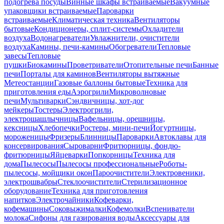
подогрева посуды
Винные шкафы встраиваемые
Вакуумные
упаковщики встраиваемые
Пароварки
встраиваемые
Климатическая техника
Вентиляторы
бытовые
Кондиционеры, сплит-системы
Охладители
воздуха
Водонагреватели
Увлажнители, очистители
воздуха
Камины, печи-камины
Обогреватели
Тепловые
завесы
Тепловые
пушки
Биокамины
Проветриватели
Отопительные печи
Банные
печи
Порталы для каминов
Вентиляторы вытяжные
Метеостанции
Газовые баллоны бытовые
Техника для
приготовления еды
Аэрогрили
Микроволновые
печи
Мультиварки
Сэндвичницы, хот-дог
мейкеры
Тостеры
Электрогрили,
электрошашлычницы
Вафельницы, орешницы,
кексницы
Хлебопечки
Ростеры, мини-печи
Йогуртницы,
мороженицы
Фризеры
Блинницы
Пароварки
Автоклавы для
консервирования
Сыроварни
Фритюрницы, фондю-
фритюрницы
Яйцеварки
Попкорницы
Техника для
дома
Пылесосы
Пылесосы профессиональные
Роботы-
пылесосы, мойщики окон
Пароочистители
Электровеники,
электрошвабры
Стеклоочистители
Стерилизационное
оборудование
Техника для приготовления
напитков
Электрочайники
Кофеварки,
кофемашины
Соковыжималки
Кофемолки
Вспениватели
молока
Сифоны для газирования воды
Аксессуары для