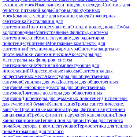
кухонных моек
Измельчители пищевых отходов
Системы для
очистки питьевой воды
Сифоны для кухонных
моек
Комплектующие для кухонных моек
Инженерная
сантехника
Инсталляции для
сантехники
Полотенцесушители
Отвод и подвод воды
Трубы
водопроводные
Магистральные фильтры, системы
сантехнические
Комплектующие для радиаторов,
полотенцесушителей
Монтажные комплекты для
сантехники
Регулирующая арматура
Системы защиты от
протечек
Люки сантехнические
Аксессуары для
магистральных фильтров, систем
сантехнических
Фитинги
Комплектующие для
инсталляций
Опрессовочные насосы
Сантехника для
общественных мест
Аксессуары для общественных
санузлов
Сушилки для рук
Дозаторы для общественных
санузлов
Сенсорные дозаторы для общественных
санузлов
Локтевые дозаторы для общественных
санузлов
Диспенсеры для бумажных полотенец
Диспенсеры
для туалетной бумаги
Канализация
Тросы сантехнические,
вантузы
Прочистные машины
Трубы, фитинги внутренней
канализации
Трубы, фитинги наружной канализации
Люки
канализационные
Теплый пол водяной
Трубы для теплого
пола
Коллекторы и комплектующие
Термостатика для теплого
пола
Автоматика для теплого
пола
Строительство
Строительные смеси и грунтовки
Клеевые