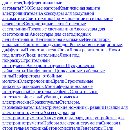
двигателя
Дифференциальные
автоматы
УЗО
Конденсаторы
Комплексная защита
электродвигателей
Аксессуары для модульной
автоматики
Светотехника
Промышленное и сигнальное
освещение
Светодиодные ленты
Точечные
светильники
Трековые светильники
Аксессуары для
светотехники
Аксессуары для светодиодных
лент
Вентиляция
Вентиляторы вытяжные
Вентиляторы
канальные
Системы воздуховодов
Решетки вентиляционные,
диффузоры
Проветриватели
Люки
Люки ревизионные
Люки
под плитку
Люки напольные
Люки под
покраску
Строительный
инструмент
Электроинструмент
Шуруповерты,
гайковерты
Шлифмашины
Циркулярные, сабельные
пилы
Перфораторы, отбойные
молотки
Электролобзики
Дрели
Строительные
миксеры
Дальномеры
Многофункциональные
инструменты
Строительные фены
Строительные
пистолеты
Фрезеры
Рубанки, стамески
электрические
Краскопульты
Степлеры,
гвоздезабиватели
Электрические ножницы, резаки
Насадки для
электроинструмента
Аксессуары для
электроинструмента
Аккумуляторы, зарядные устройства для
электроинструмента
Наборы электроинструмента
Силовая и
строительная техника
Бетоносмесители
Генераторы
Тали,