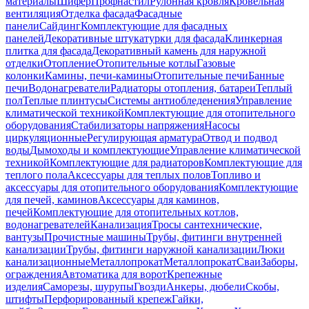
материалы
Шифер
Профнастил
Рулонная кровля
Кровельная
вентиляция
Отделка фасада
Фасадные
панели
Сайдинг
Комплектующие для фасадных
панелей
Декоративные штукатурки для фасада
Клинкерная
плитка для фасада
Декоративный камень для наружной
отделки
Отопление
Отопительные котлы
Газовые
колонки
Камины, печи-камины
Отопительные печи
Банные
печи
Водонагреватели
Радиаторы отопления, батареи
Теплый
пол
Теплые плинтусы
Системы антиобледенения
Управление
климатической техникой
Комплектующие для отопительного
оборудования
Стабилизаторы напряжения
Насосы
циркуляционные
Регулирующая арматура
Отвод и подвод
воды
Дымоходы и комплектующие
Управление климатической
техникой
Комплектующие для радиаторов
Комплектующие для
теплого пола
Аксессуары для теплых полов
Топливо и
аксессуары для отопительного оборудования
Комплектующие
для печей, каминов
Аксессуары для каминов,
печей
Комплектующие для отопительных котлов,
водонагревателей
Канализация
Тросы сантехнические,
вантузы
Прочистные машины
Трубы, фитинги внутренней
канализации
Трубы, фитинги наружной канализации
Люки
канализационные
Металлопрокат
Металлопрокат
Сваи
Заборы,
ограждения
Автоматика для ворот
Крепежные
изделия
Саморезы, шурупы
Гвозди
Анкеры, дюбели
Скобы,
штифты
Перфорированный крепеж
Гайки,