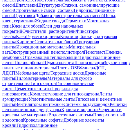
смеси
Шпатлевки
Штукатурки
Стяжки, самонивелирующие
смеси
Строительные смеси, составы
Гидроизоляционные
смеси
Грунтовки
Добавки для строительных смесей
Пены,
клеи, герметики
Жидкие гвозди
Герметики
Монтажная
пена
Клеи для обоев
Клеи для напольных
покрытий
Очистители, растворители
Фиксаторы
резьбы
Клеи
Герметики, пены
Кирпичи, блоки, тротуарная
плитка
Кирпичи
Строительные блоки
Тротуарная
плитка
Изоляционные материалы
Минеральная
вата
Экструдированный пенополистирол
Пенопласт
Пленки,
мембраны
Отражающая теплоизоляция
Гидроизоляционные
ленты
Поликарбонат
Шумоизоляция
Теплоизоляция
Звукоизоляц
плитные и пиломатериалы
Плиты OSB
Фанера
ДСП,
ЛДСП
Мебельные щиты
Террасные доски
Древесные
плиты
Пиломатериалы
Материалы для сухого
строительства
Гипсокартон
Гипсоволокнистые
листы
Цементные плиты
Профили для
гипсокартона
Комплектующие для гипсокартона
Ленты
армирующие
Уплотнительные ленты
Гипсовые и цементные
плиты
Вентиляторы вытяжные
Системы воздуховодов
Решетки
вентиляционные, диффузоры
Кровля и водосток
Черепица и
кровельные материалы
Водосточные системы
Поверхностный
водоотвод
Кровельные софиты
Доборные элементы
кровли
Гидроизоляционные