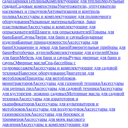
сада
Парники
Теплицы
Комплектующие для теплиц
Модульные
грядки
Садовые компостеры
Уничтожители, отпугиватели
насекомых и грызунов
Автоматизация и контроль
полива
Аксессуары и комплектующие для поливочного
оборудования
Укрывные материалы
Бочки, баки
пластиковые
Аксессуары и комплектующие для
опрыскивателей
Шланги для опрыскивателей
Товары для
бани
Бани
Сауны
Двери для бани и сауны
Бондарные
изделия
Банные принадлежности
Аксессуары для
бани
Оснащение и декор для бани
Измерительные приборы для
бани
Фитобочки, купели
Комплектующие для купелей
Окна
для бани
Мебель для бани и сауны
Ручки дверные для бани и
сауны
Эфирные масла
Спа-бассейны с
гидромассажем
Аксессуары и комплектующие для садовой
техники
Навесное оборудование
Двигатели для
мотоблоков
Прицепы для мотоблоков,
минитракторов
Аксессуары для газонной техники
Аксессуары
для цепных пил
Аксессуары для садовой техники
Аксессуары
для кусторезов, ножниц садовых
Моторные масла для садовой
техники
Аксессуары для аэратоторов и
скарификаторов
Аксессуары для культиваторов и
мотоблоков
Аксессуары для воздуходувок
Аксессуары для
газонокосилок
Аксессуары для бензокос и
триммеров
Аксессуары для моек высокого
давления
Аксессуары и комплектующие для