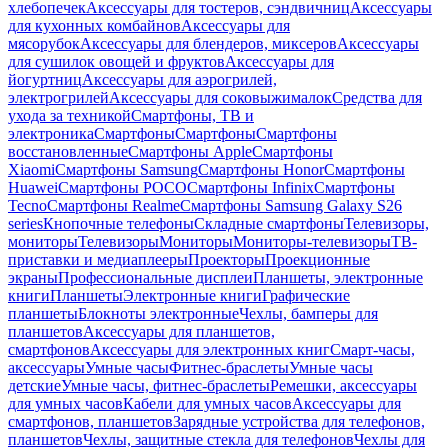
хлебопечек
Аксессуары для тостеров, сэндвичниц
Аксессуары
для кухонных комбайнов
Аксессуары для
мясорубок
Аксессуары для блендеров, миксеров
Аксессуары
для сушилок овощей и фруктов
Аксессуары для
йогуртниц
Аксессуары для аэрогрилей,
электрогрилей
Аксессуары для соковыжималок
Средства для
ухода за техникой
Смартфоны, ТВ и
электроника
Смартфоны
Смартфоны
Смартфоны
восстановленные
Смартфоны Apple
Смартфоны
Xiaomi
Смартфоны Samsung
Смартфоны Honor
Смартфоны
Huawei
Смартфоны POCO
Смартфоны Infinix
Смартфоны
Tecno
Смартфоны Realme
Смартфоны Samsung Galaxy S26
series
Кнопочные телефоны
Складные смартфоны
Телевизоры,
мониторы
Телевизоры
Мониторы
Мониторы-телевизоры
ТВ-
приставки и медиаплееры
Проекторы
Проекционные
экраны
Профессиональные дисплеи
Планшеты, электронные
книги
Планшеты
Электронные книги
Графические
планшеты
Блокноты электронные
Чехлы, бамперы для
планшетов
Аксессуары для планшетов,
смартфонов
Аксессуары для электронных книг
Смарт-часы,
аксессуары
Умные часы
Фитнес-браслеты
Умные часы
детские
Умные часы, фитнес-браслеты
Ремешки, аксессуары
для умных часов
Кабели для умных часов
Аксессуары для
смартфонов, планшетов
Зарядные устройства для телефонов,
планшетов
Чехлы, защитные стекла для телефонов
Чехлы для