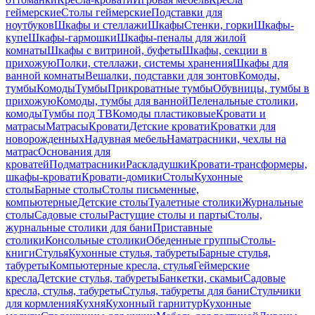
геймерские
Столы геймерские
Подставки для
ноутбуков
Шкафы и стеллажи
Шкафы
Стенки, горки
Шкафы-
купе
Шкафы-гармошки
Шкафы-пеналы для жилой
комнаты
Шкафы с витриной, буфеты
Шкафы, секции в
прихожую
Полки, стеллажи, системы хранения
Шкафы для
ванной комнаты
Вешалки, подставки для зонтов
Комоды,
тумбы
Комоды
Тумбы
Прикроватные тумбы
Обувницы, тумбы в
прихожую
Комоды, тумбы для ванной
Пеленальные столики,
комоды
Тумбы под ТВ
Комоды пластиковые
Кровати и
матрасы
Матрасы
Кровати
Детские кровати
Кроватки для
новорожденных
Надувная мебель
Наматрасники, чехлы на
матрас
Основания для
кроватей
Подматрасники
Раскладушки
Кровати-трансформеры,
шкафы-кровати
Кровати-домики
Столы
Кухонные
столы
Барные столы
Столы письменные,
компьютерные
Детские столы
Туалетные столики
Журнальные
столы
Садовые столы
Растущие столы и парты
Столы,
журнальные столики для бани
Приставные
столики
Консольные столики
Обеденные группы
Столы-
книги
Стулья
Кухонные стулья, табуреты
Барные стулья,
табуреты
Компьютерные кресла, стулья
Геймерские
кресла
Детские стулья, табуреты
Банкетки, скамьи
Садовые
кресла, стулья, табуреты
Стулья, табуреты для бани
Стульчики
для кормления
Кухня
Кухонный гарнитур
Кухонные