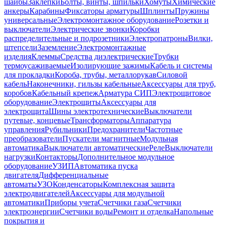
шайбы
Заклепки
Болты, винты, шпильки
Хомуты
Химические
анкеры
Карабины
Фиксаторы арматуры
Шплинты
Пружины
универсальные
Электромонтажное оборудование
Розетки и
выключатели
Электрические звонки
Коробки
распределительные и подрозетники
Электропатроны
Вилки,
штепсели
Заземление
Электромонтажные
изделия
Клеммы
Средства диэлектрические
Трубки
термоусаживаемые
Изолирующие зажимы
Кабель и системы
для прокладки
Короба, трубы, металлорукав
Силовой
кабель
Наконечники, гильзы кабельные
Аксессуары для труб,
коробов
Кабельный крепеж
Арматура СИП
Электрощитовое
оборудование
Электрощиты
Аксессуары для
электрощита
Шины электротехнические
Выключатели
путевые, концевые
Трансформаторы
Аппаратура
управления
Рубильники
Предохранители
Частотные
преобразователи
Пускатели магнитные
Модульная
автоматика
Выключатели автоматические
Реле
Выключатели
нагрузки
Контакторы
Дополнительное модульное
оборудование
УЗИП
Автоматика пуска
двигателя
Дифференциальные
автоматы
УЗО
Конденсаторы
Комплексная защита
электродвигателей
Аксессуары для модульной
автоматики
Приборы учета
Счетчики газа
Счетчики
электроэнергии
Счетчики воды
Ремонт и отделка
Напольные
покрытия и