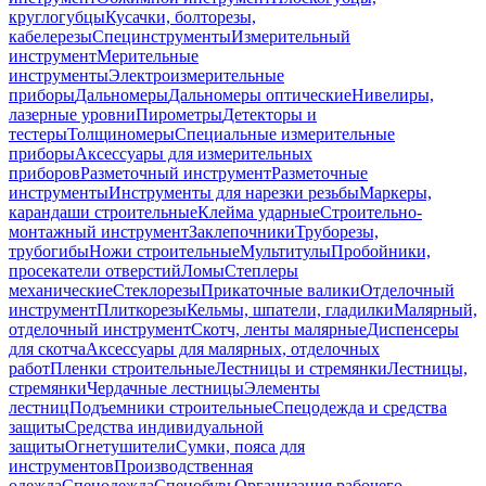
круглогубцы
Кусачки, болторезы,
кабелерезы
Специнструменты
Измерительный
инструмент
Мерительные
инструменты
Электроизмерительные
приборы
Дальномеры
Дальномеры оптические
Нивелиры,
лазерные уровни
Пирометры
Детекторы и
тестеры
Толщиномеры
Специальные измерительные
приборы
Аксессуары для измерительных
приборов
Разметочный инструмент
Разметочные
инструменты
Инструменты для нарезки резьбы
Маркеры,
карандаши строительные
Клейма ударные
Строительно-
монтажный инструмент
Заклепочники
Труборезы,
трубогибы
Ножи строительные
Мультитулы
Пробойники,
просекатели отверстий
Ломы
Степлеры
механические
Стеклорезы
Прикаточные валики
Отделочный
инструмент
Плиткорезы
Кельмы, шпатели, гладилки
Малярный,
отделочный инструмент
Скотч, ленты малярные
Диспенсеры
для скотча
Аксессуары для малярных, отделочных
работ
Пленки строительные
Лестницы и стремянки
Лестницы,
стремянки
Чердачные лестницы
Элементы
лестниц
Подъемники строительные
Спецодежда и средства
защиты
Средства индивидуальной
защиты
Огнетушители
Сумки, пояса для
инструментов
Производственная
одежда
Спецодежда
Спецобувь
Организация рабочего