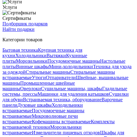
Услуги
Сертификаты
Подборщик подарков
Найти подарки
Категории товаров
Бытовая техника
Крупная техника для
кухни
Холодильники
Вытяжки
Кухонные
плиты
Морозильники
Посудомоечные машины
Настольные
плиты
Винные шкафы
Мини-холодильники
Техника для ухода
за одеждой
Стиральные машины
Стиральные машины
встраиваемые
Утюги
Отпариватели
Швейные, вышивальные
машины
Промышленные швейные
машины
Оверлоки
Сушильные машины, шкафы
Гладильные
системы, прессы
Машинки для удаления катышков
Сушилки
для обуви
Встраиваемая техника, оборудование
Варочные
панели
Духовые шкафы
Холодильники
встраиваемые
Посудомоечные машины
встраиваемые
Микроволновые печи
встраиваемые
Кофемашины встраиваемые
Комплекты
встраиваемой техники
Морозильники
встраиваемые
Измельчители пищевых отходов
Шкафы для