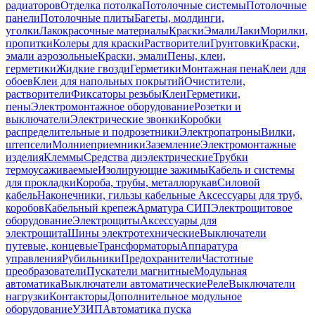
радиаторов
Отделка потолка
Потолочные системы
Потолочные
панели
Потолочные плиты
Багеты, молдинги,
уголки
Лакокрасочные материалы
Краски
Эмали
Лаки
Морилки,
пропитки
Колеры для краски
Растворители
Грунтовки
Краски,
эмали аэрозольные
Краски, эмали
Пены, клеи,
герметики
Жидкие гвозди
Герметики
Монтажная пена
Клеи для
обоев
Клеи для напольных покрытий
Очистители,
растворители
Фиксаторы резьбы
Клеи
Герметики,
пены
Электромонтажное оборудование
Розетки и
выключатели
Электрические звонки
Коробки
распределительные и подрозетники
Электропатроны
Вилки,
штепсели
Молниеприемники
Заземление
Электромонтажные
изделия
Клеммы
Средства диэлектрические
Трубки
термоусаживаемые
Изолирующие зажимы
Кабель и системы
для прокладки
Короба, трубы, металлорукав
Силовой
кабель
Наконечники, гильзы кабельные
Аксессуары для труб,
коробов
Кабельный крепеж
Арматура СИП
Электрощитовое
оборудование
Электрощиты
Аксессуары для
электрощита
Шины электротехнические
Выключатели
путевые, концевые
Трансформаторы
Аппаратура
управления
Рубильники
Предохранители
Частотные
преобразователи
Пускатели магнитные
Модульная
автоматика
Выключатели автоматические
Реле
Выключатели
нагрузки
Контакторы
Дополнительное модульное
оборудование
УЗИП
Автоматика пуска