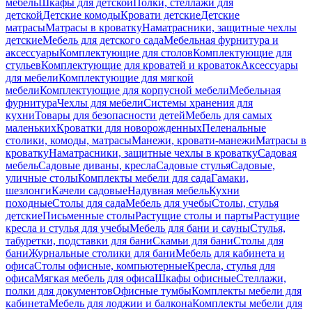
мебель
Шкафы для детской
Полки, стеллажи для
детской
Детские комоды
Кровати детские
Детские
матрасы
Матрасы в кроватку
Наматрасники, защитные чехлы
детские
Мебель для детского сада
Мебельная фурнитура и
аксессуары
Комплектующие для столов
Комплектующие для
стульев
Комплектующие для кроватей и кроваток
Аксессуары
для мебели
Комплектующие для мягкой
мебели
Комплектующие для корпусной мебели
Мебельная
фурнитура
Чехлы для мебели
Системы хранения для
кухни
Товары для безопасности детей
Мебель для самых
маленьких
Кроватки для новорожденных
Пеленальные
столики, комоды, матрасы
Манежи, кровати-манежи
Матрасы в
кроватку
Наматрасники, защитные чехлы в кроватку
Садовая
мебель
Садовые диваны, кресла
Садовые стулья
Садовые,
уличные столы
Комплекты мебели для сада
Гамаки,
шезлонги
Качели садовые
Надувная мебель
Кухни
походные
Столы для сада
Мебель для учебы
Столы, стулья
детские
Письменные столы
Растущие столы и парты
Растущие
кресла и стулья для учебы
Мебель для бани и сауны
Стулья,
табуретки, подставки для бани
Скамьи для бани
Столы для
бани
Журнальные столики для бани
Мебель для кабинета и
офиса
Столы офисные, компьютерные
Кресла, стулья для
офиса
Мягкая мебель для офиса
Шкафы офисные
Стеллажи,
полки для документов
Офисные тумбы
Комплекты мебели для
кабинета
Мебель для лоджии и балкона
Комплекты мебели для