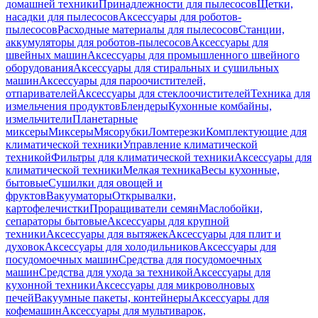
домашней техники
Принадлежности для пылесосов
Щетки,
насадки для пылесосов
Аксессуары для роботов-
пылесосов
Расходные материалы для пылесосов
Станции,
аккумуляторы для роботов-пылесосов
Аксессуары для
швейных машин
Аксессуары для промышленного швейного
оборудования
Аксессуары для стиральных и сушильных
машин
Аксессуары для пароочистителей,
отпаривателей
Аксессуары для стеклоочистителей
Техника для
измельчения продуктов
Блендеры
Кухонные комбайны,
измельчители
Планетарные
миксеры
Миксеры
Мясорубки
Ломтерезки
Комплектующие для
климатической техники
Управление климатической
техникой
Фильтры для климатической техники
Аксессуары для
климатической техники
Мелкая техника
Весы кухонные,
бытовые
Сушилки для овощей и
фруктов
Вакууматоры
Открывалки,
картофелечистки
Проращиватели семян
Маслобойки,
сепараторы бытовые
Аксессуары для крупной
техники
Аксессуары для вытяжек
Аксессуары для плит и
духовок
Аксессуары для холодильников
Аксессуары для
посудомоечных машин
Средства для посудомоечных
машин
Средства для ухода за техникой
Аксессуары для
кухонной техники
Аксессуары для микроволновых
печей
Вакуумные пакеты, контейнеры
Аксессуары для
кофемашин
Аксессуары для мультиварок,