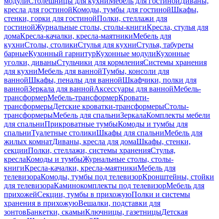
модули
Столешницы для кухни
Мебель для гостиной
Диваны,
кресла для гостиной
Комоды, тумбы для гостиной
Шкафы,
стенки, горки для гостиной
Полки, стеллажи для
гостиной
Журнальные столы, столы-книги
Кресла, стулья для
дома
Кресла-качалки, кресла-маятники
Мебель для
кухни
Столы, столики
Стулья для кухни
Стулья, табуреты
барные
Кухонный гарнитур
Кухонные модули
Кухонные
уголки, диваны
Стульчики для кормления
Системы хранения
для кухни
Мебель для ванной
Тумбы, консоли для
ванной
Шкафы, пеналы для ванной
Шкафчики, полки для
ванной
Зеркала для ванной
Аксессуары для ванной
Мебель-
трансформер
Мебель-трансформер
Кровати-
трансформеры
Детские кроватки-трансформеры
Столы-
трансформеры
Мебель для спальни
Зеркала
Комплекты мебели
для спальни
Прикроватные тумбы
Комоды и тумбы для
спальни
Туалетные столики
Шкафы для спальни
Мебель для
жилых комнат
Диваны, кресла для дома
Шкафы, стенки,
секции
Полки, стеллажи, системы хранения
Стулья,
кресла
Комоды и тумбы
Журнальные столы, столы-
книги
Кресла-качалки, кресла-маятники
Мебель для
телевизора
Комоды, тумбы под телевизор
Кронштейны, стойки
для телевизора
Каминокомплекты под телевизор
Мебель для
прихожей
Секции, тумбы в прихожую
Полки и системы
хранения в прихожую
Вешалки, подставки для
зонтов
Банкетки, скамьи
Ключницы, газетницы
Детская