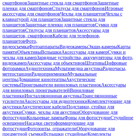
смартфонов
Защитные стекла для смартфонов
Защитные
пленки для смартфонов
Стилусы для смартфонов
Игровые
аксессуары для смартфонов
Чехлы для планшетов
Чехлы с
клавиатурой для планшетов
Защитные стекла для
планшетов
Защитные пленки для планшетов
Сумки для
планшетов
Стилусы для планшетов
Аксессуары для
планшетов, смартфонов
Кабели для телефонов,
планшетов
Фото,
видеосъемка
Фотоаппараты
Видеокамеры
Экшн-камеры
Карты
памяти
Объективы
Вспышки
Аксессуары для камер
Сумки и
чехлы для камер
Зарядные устройства, аккумуляторы для фото,
видеокамер
Аксессуары для объективов
Штативы
Цифровые
фоторамки
Аудиотехника
Мультимедиа акустика
Радиочасы,
метеостанции
Радиоприемники
Музыкальные
центры
Домашние кинотеатры
Акустические
системы
Проигрыватели виниловых пластинок
Аксессуары
для виниловых проигрывателей
Виниловые
пластинки
Инсталляционная акустика
Трансляционные
усилители
Аксессуары для аудиотехники
Комплектующие для
акустики
Акустические кабели
Подставки, стойки для
акустики
Сумки, чехлы для акустики
Оборудование для
фотостудии
Кольцевые лампы
Фоны для фотостудии
Студийное
освещение
Насадки светоформирующие для
фотостудии
Фотозонты, отражатели
Оборудование для
предметной съемки
Вспышки студийные
Комплекты