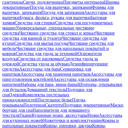
газетницы
Свечи, подсвечники
Предметы интерьера
Ширмы
декоративные
Посуда для выпечки, запекания
Формы для
выпечки, запекания
Посуда для запекания
Аксессуары для
выпечки
Бумага, фольга, рукава для выпечки
Бытовая
химия
Средства для стирки
Средства для посудомоечных
машин
Универсальные, специальные чистящие
средства
Чистящие средства для стекол и зеркал
Чистящие
средства для ванной и туалета
Чистящие средства для
кухни
Средства для мытья посуды
Чистящие средства для
мебели
Чистящие средства для напольных покрытий и
ковров
Средства для ухода за техникой
Освежители
воздуха
Средства от насекомых
Средства ухода за
одеждой
Средства ухода за обувью
Дезинфицирующие
средства
Аксессуары для бара
Сервировка для
напитков
Аксессуары для хранения напитков
Аксессуары для
приготовления коктейлей
Аксессуары для охлаждения
напитков
Наборы для бара, мини-бары
Штопоры, открывалки
для бутылок
Домашний текстиль
Подушки для
сна
Одеяла
Комплекты постельных
принадлежностей
Постельное белье
Пледы,
покрывала
Полотенца
Скатерти
Подушки декоративные
Маски,
беруши для сна
Наполнители для домашнего
текстиля
Ткани
Кухонные ножи, аксессуары
Ножи
Аксессуары
для кухонных ножей
Ножеточки и комплектующие
Ковры и
напольные покрытия
Ковры, циновки, шкуры
Ковры,