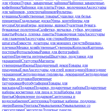
для уборки
Турки, заварочные чайники
Чайники заварочные,
кофейники
Чайники для плиты
Турки, молочники
Аксессуары
для чайников, электрочайников
Фильтры-
кувшины
Хозяйственные товары
Сушилки для белья,
прищепки
Гладильные доски
Урны, контейнеры для
мусора
Органайзеры, корзины, ящики
Туалетная бумага,
бумажные полотенца
Салфетки, мочалки, губки, мусорные
пакеты
Фольга, пленка, пакеты
Упаковочная тара
Аксессуары
для глажения
Аксессуары для стирки
Веревки,
шпагаты
Емкости, дозаторы для моющих средств
Вешалки-
плечики
Мешки хозяйственные
Сувениры
Копилки
Картины,
постеры
Фотоальбомы
Рамки для фотографий,
картин
Предметы интерьера
Шкатулки, подставки для
украшений
Статуэтки
Магниты
сувенирные
Иконы
Праздничный декор
Товары для
праздника
Елки
Аксессуары для елей новогодних
Новогодние
украшения
Светодиодные гирлянды, декорации
Светодиодные
фигуры, игрушки
Временные
татуировки
Фотобутафория
Товары для
маскарада
Подарки
Подарки, подарочные наборы
Подарочные
наборы косметики для лица и тела
Наборы для
бритья
Оформление подарков
Сантехника и
водоснабжение
Сантехника
Душевые кабины, поддоны,
двери
Ванны
Унитазы
Умывальники
Умывальники со
смесителями
Смесители
Душевые панели,