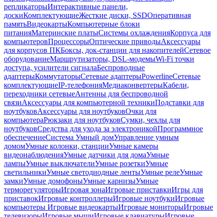
репликаторы
Интерактивные панели,
доски
Комплектующие
Жесткие диски, SSD
Оперативная
память
Видеокарты
Компьютерные блоки
питания
Материнские платы
Системы охлаждения
Корпуса для
компьютеров
Процессоры
Оптические приводы
Аксессуары
для корпусов ПК
Боксы, док-станции для накопителей
Сетевое
оборудование
Маршрутизаторы, DSL-модемы
Wi-Fi точки
доступа, усилители сигнала
Беспроводные
адаптеры
Коммутаторы
Сетевые адаптеры
Powerline
Сетевые
комплектующие
IP-телефония
Медиаконвертеры
Кабели,
переходники сетевые
Антенны для беспроводной
связи
Аксессуары для компьютерной техники
Подставки для
ноутбуков
Аксессуары для ноутбуков
Очки для
компьютера
Рюкзаки для ноутбуков
Сумки, чехлы для
ноутбуков
Средства для ухода за электроникой
Программное
обеспечение
Система Умный дом
Управление умным
домом
Умные колонки, станции
Умные камеры
видеонаблюдения
Умные датчики для дома
Умные
лампы
Умные выключатели
Умные розетки
Умные
светильники
Умные светодиодные ленты
Умные реле
Умные
замки
Умные домофоны
Умные карнизы
Умные
терморегуляторы
Игровая зона
Игровые приставки
Игры для
приставок
Игровые контроллеры
Игровые ноутбуки
Игровые
компьютеры
Игровые видеокарты
Игровые мониторы
Игровые
телевизоры
Игровые мыши
Игровые клавиатуры
Игровые