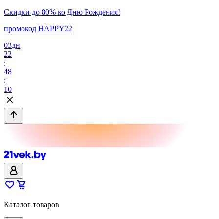
Скидки до 80% ко Дню Рождения!
промокод HAPPY22
03
дн
22
:
48
:
10
Каталог товаров