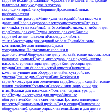
садовые ножницы
Садовые, кормовые измельчители
Садовые
пылесосы, воздуходувки
Аэраторы,
скарификаторы
Снегоуборщики
Дровоколы
Сеялки,
разбрасыватели
семян
Минитракторы
Миникультиваторы
Мойки высокого
давления
Наборы садового электроинструмента
Отдых и
пикник
Батуты
Бассейны
Спа-бассейны
Комплекты мебели для
сада
Столы для сада
Стулья, кресла для сада
Качели
садовые
Гамаки, шезлонги
Раскладушки
Зонты,
тенты
Аксессуары для садовой мебели
Грили
Мангалы,
коптильни
Детская площадка
Сумки-
холодильники
Портативные колонки и
аудиосистемы
Оборудование для участка
Бытовые насосы
Люки
канализационные
Пруды, аксессуары для прудов
Фильтры,
насосы, стерилизаторы для прудов
Компрессоры для
прудов
Станции биологической очистки
Запчасти и
комплектующие для оборудования
Благоустройство
участка
Дачные дома
Беседки
Бани
Хозблоки и
сараи
Аксессуары для озеленения сада
Декор для сада
Почтовые
ящики, таблички
Козырьки
Скворечники, кормушки для
птиц
Домики для насекомых
Фонтаны, скульптуры для
сада
Пруды, аксессуары для прудов
Уличные
обогреватели
Уличные светильники
Противогололедные
реагенты
Декоративный щебень
Сад и огород
Поливочное
оборудование
Садовые опрыскиватели
Шланги для дома и