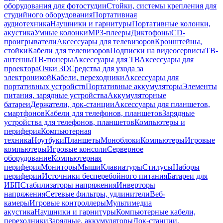
оборудования для фотостудии
Стойки, системы крепления для
студийного оборудования
Портативная
аудиотехника
Наушники и гарнитуры
Портативные колонки,
акустика
Умные колонки
MP3-плееры
Диктофоны
CD-
проигрыватели
Аксессуары для телевизоров
Кронштейны,
стойки
Кабели для телевизоров
Подписки на видеосервисы
ТВ-
антенны
ТВ-тюнеры
Аксессуары для ТВ
Аксессуары для
проектора
Очки 3D
Средства для ухода за
электроникой
Кабели, переходники
Аксессуары для
портативных устройств
Портативные аккумуляторы
Элементы
питания, зарядные устройства
Аккумуляторные
батареи
Держатели, док-станции
Аксессуары для планшетов,
смартфонов
Кабели для телефонов, планшетов
Зарядные
устройства для телефонов, планшетов
Компьютеры и
периферия
Компьютерная
техника
Ноутбуки
Планшеты
Моноблоки
Компьютеры
Игровые
компьютеры
Игровые консоли
Серверное
оборудование
Компьютерная
периферия
Мониторы
Мыши
Клавиатуры
Стилусы
Наборы
периферии
Источники бесперебойного питания
Батареи для
ИБП
Стабилизаторы напряжения
Инверторы
напряжения
Сетевые фильтры, удлинители
Веб-
камеры
Игровые контроллеры
Мультимедиа
акустика
Наушники и гарнитуры
Компьютерные кабели,
переходники
Зарядные, аккумуляторы
Док-станции,