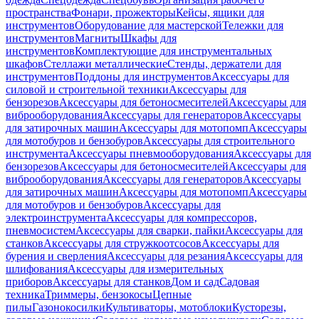
пространства
Фонари, прожекторы
Кейсы, ящики для
инструментов
Оборудование для мастерской
Тележки для
инструментов
Магниты
Шкафы для
инструментов
Комплектующие для инструментальных
шкафов
Стеллажи металлические
Стенды, держатели для
инструментов
Поддоны для инструментов
Аксессуары для
силовой и строительной техники
Аксессуары для
бензорезов
Аксессуары для бетоносмесителей
Аксессуары для
виброоборудования
Аксессуары для генераторов
Аксессуары
для затирочных машин
Аксессуары для мотопомп
Аксессуары
для мотобуров и бензобуров
Аксессуары для строительного
инструмента
Аксессуары пневмооборудования
Аксессуары для
бензорезов
Аксессуары для бетоносмесителей
Аксессуары для
виброоборудования
Аксессуары для генераторов
Аксессуары
для затирочных машин
Аксессуары для мотопомп
Аксессуары
для мотобуров и бензобуров
Аксессуары для
электроинструмента
Аксессуары для компрессоров,
пневмосистем
Аксессуары для сварки, пайки
Аксессуары для
станков
Аксессуары для стружкоотсосов
Аксессуары для
бурения и сверления
Аксессуары для резания
Аксессуары для
шлифования
Аксессуары для измерительных
приборов
Аксессуары для станков
Дом и сад
Садовая
техника
Триммеры, бензокосы
Цепные
пилы
Газонокосилки
Культиваторы, мотоблоки
Кусторезы,