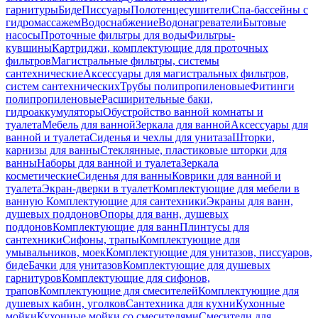
гарнитуры
Биде
Писсуары
Полотенцесушители
Спа-бассейны с
гидромассажем
Водоснабжение
Водонагреватели
Бытовые
насосы
Проточные фильтры для воды
Фильтры-
кувшины
Картриджи, комплектующие для проточных
фильтров
Магистральные фильтры, системы
сантехнические
Аксессуары для магистральных фильтров,
систем сантехнических
Трубы полипропиленовые
Фитинги
полипропиленовые
Расширительные баки,
гидроаккумуляторы
Обустройство ванной комнаты и
туалета
Мебель для ванной
Зеркала для ванной
Аксессуары для
ванной и туалета
Сиденья и чехлы для унитаза
Шторки,
карнизы для ванны
Стеклянные, пластиковые шторки для
ванны
Наборы для ванной и туалета
Зеркала
косметические
Сиденья для ванны
Коврики для ванной и
туалета
Экран-дверки в туалет
Комплектующие для мебели в
ванную
Комплектующие для сантехники
Экраны для ванн,
душевых поддонов
Опоры для ванн, душевых
поддонов
Комплектующие для ванн
Плинтусы для
сантехники
Сифоны, трапы
Комплектующие для
умывальников, моек
Комплектующие для унитазов, писсуаров,
биде
Бачки для унитазов
Комплектующие для душевых
гарнитуров
Комплектующие для сифонов,
трапов
Комплектующие для смесителей
Комплектующие для
душевых кабин, уголков
Сантехника для кухни
Кухонные
мойки
Кухонные мойки со смесителями
Смесители для