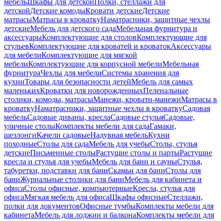
мебель
Шкафы для детской
Полки, стеллажи для
детской
Детские комоды
Кровати детские
Детские
матрасы
Матрасы в кроватку
Наматрасники, защитные чехлы
детские
Мебель для детского сада
Мебельная фурнитура и
аксессуары
Комплектующие для столов
Комплектующие для
стульев
Комплектующие для кроватей и кроваток
Аксессуары
для мебели
Комплектующие для мягкой
мебели
Комплектующие для корпусной мебели
Мебельная
фурнитура
Чехлы для мебели
Системы хранения для
кухни
Товары для безопасности детей
Мебель для самых
маленьких
Кроватки для новорожденных
Пеленальные
столики, комоды, матрасы
Манежи, кровати-манежи
Матрасы в
кроватку
Наматрасники, защитные чехлы в кроватку
Садовая
мебель
Садовые диваны, кресла
Садовые стулья
Садовые,
уличные столы
Комплекты мебели для сада
Гамаки,
шезлонги
Качели садовые
Надувная мебель
Кухни
походные
Столы для сада
Мебель для учебы
Столы, стулья
детские
Письменные столы
Растущие столы и парты
Растущие
кресла и стулья для учебы
Мебель для бани и сауны
Стулья,
табуретки, подставки для бани
Скамьи для бани
Столы для
бани
Журнальные столики для бани
Мебель для кабинета и
офиса
Столы офисные, компьютерные
Кресла, стулья для
офиса
Мягкая мебель для офиса
Шкафы офисные
Стеллажи,
полки для документов
Офисные тумбы
Комплекты мебели для
кабинета
Мебель для лоджии и балкона
Комплекты мебели для