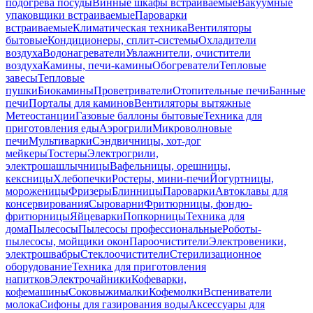
подогрева посуды
Винные шкафы встраиваемые
Вакуумные
упаковщики встраиваемые
Пароварки
встраиваемые
Климатическая техника
Вентиляторы
бытовые
Кондиционеры, сплит-системы
Охладители
воздуха
Водонагреватели
Увлажнители, очистители
воздуха
Камины, печи-камины
Обогреватели
Тепловые
завесы
Тепловые
пушки
Биокамины
Проветриватели
Отопительные печи
Банные
печи
Порталы для каминов
Вентиляторы вытяжные
Метеостанции
Газовые баллоны бытовые
Техника для
приготовления еды
Аэрогрили
Микроволновые
печи
Мультиварки
Сэндвичницы, хот-дог
мейкеры
Тостеры
Электрогрили,
электрошашлычницы
Вафельницы, орешницы,
кексницы
Хлебопечки
Ростеры, мини-печи
Йогуртницы,
мороженицы
Фризеры
Блинницы
Пароварки
Автоклавы для
консервирования
Сыроварни
Фритюрницы, фондю-
фритюрницы
Яйцеварки
Попкорницы
Техника для
дома
Пылесосы
Пылесосы профессиональные
Роботы-
пылесосы, мойщики окон
Пароочистители
Электровеники,
электрошвабры
Стеклоочистители
Стерилизационное
оборудование
Техника для приготовления
напитков
Электрочайники
Кофеварки,
кофемашины
Соковыжималки
Кофемолки
Вспениватели
молока
Сифоны для газирования воды
Аксессуары для