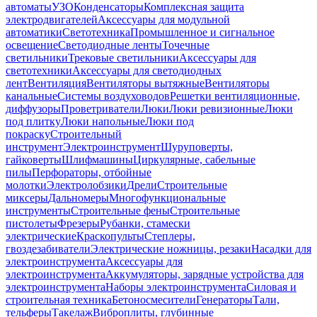
автоматы
УЗО
Конденсаторы
Комплексная защита
электродвигателей
Аксессуары для модульной
автоматики
Светотехника
Промышленное и сигнальное
освещение
Светодиодные ленты
Точечные
светильники
Трековые светильники
Аксессуары для
светотехники
Аксессуары для светодиодных
лент
Вентиляция
Вентиляторы вытяжные
Вентиляторы
канальные
Системы воздуховодов
Решетки вентиляционные,
диффузоры
Проветриватели
Люки
Люки ревизионные
Люки
под плитку
Люки напольные
Люки под
покраску
Строительный
инструмент
Электроинструмент
Шуруповерты,
гайковерты
Шлифмашины
Циркулярные, сабельные
пилы
Перфораторы, отбойные
молотки
Электролобзики
Дрели
Строительные
миксеры
Дальномеры
Многофункциональные
инструменты
Строительные фены
Строительные
пистолеты
Фрезеры
Рубанки, стамески
электрические
Краскопульты
Степлеры,
гвоздезабиватели
Электрические ножницы, резаки
Насадки для
электроинструмента
Аксессуары для
электроинструмента
Аккумуляторы, зарядные устройства для
электроинструмента
Наборы электроинструмента
Силовая и
строительная техника
Бетоносмесители
Генераторы
Тали,
тельферы
Такелаж
Виброплиты, глубинные