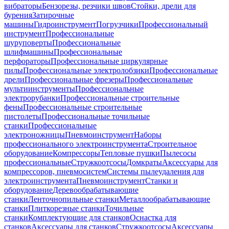
вибраторы
Бензорезы, резчики швов
Стойки, дрели для
бурения
Затирочные
машины
Гидроинструмент
Погрузчики
Профессиональный
инструмент
Профессиональные
шуруповерты
Профессиональные
шлифмашины
Профессиональные
перфораторы
Профессиональные циркулярные
пилы
Профессиональные электролобзики
Профессиональные
дрели
Профессиональные фрезеры
Профессиональные
мультиинструменты
Профессиональные
электрорубанки
Профессиональные строительные
фены
Профессиональные строительные
пистолеты
Профессиональные точильные
станки
Профессиональные
электроножницы
Пневмоинструмент
Наборы
профессионального электроинструмента
Строительное
оборудование
Компрессоры
Тепловые пушки
Пылесосы
профессиональные
Стружкоотсосы
Домкраты
Аксессуары для
компрессоров, пневмосистем
Системы пылеудаления для
электроинструмента
Пневмоинструмент
Станки и
оборудование
Деревообрабатывающие
станки
Ленточнопильные станки
Металлообрабатывающие
станки
Плиткорезные станки
Точильные
станки
Комплектующие для станков
Оснастка для
станков
Аксессуары для станков
Стружкоотсосы
Аксессуары