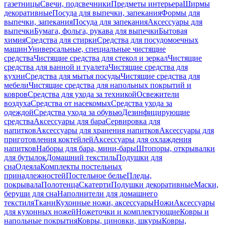
газетницы
Свечи, подсвечники
Предметы интерьера
Ширмы
декоративные
Посуда для выпечки, запекания
Формы для
выпечки, запекания
Посуда для запекания
Аксессуары для
выпечки
Бумага, фольга, рукава для выпечки
Бытовая
химия
Средства для стирки
Средства для посудомоечных
машин
Универсальные, специальные чистящие
средства
Чистящие средства для стекол и зеркал
Чистящие
средства для ванной и туалета
Чистящие средства для
кухни
Средства для мытья посуды
Чистящие средства для
мебели
Чистящие средства для напольных покрытий и
ковров
Средства для ухода за техникой
Освежители
воздуха
Средства от насекомых
Средства ухода за
одеждой
Средства ухода за обувью
Дезинфицирующие
средства
Аксессуары для бара
Сервировка для
напитков
Аксессуары для хранения напитков
Аксессуары для
приготовления коктейлей
Аксессуары для охлаждения
напитков
Наборы для бара, мини-бары
Штопоры, открывалки
для бутылок
Домашний текстиль
Подушки для
сна
Одеяла
Комплекты постельных
принадлежностей
Постельное белье
Пледы,
покрывала
Полотенца
Скатерти
Подушки декоративные
Маски,
беруши для сна
Наполнители для домашнего
текстиля
Ткани
Кухонные ножи, аксессуары
Ножи
Аксессуары
для кухонных ножей
Ножеточки и комплектующие
Ковры и
напольные покрытия
Ковры, циновки, шкуры
Ковры,