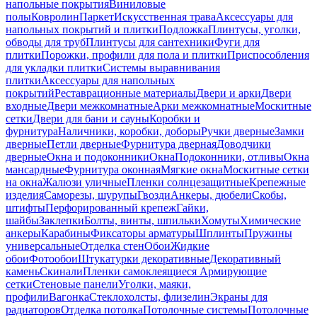
напольные покрытия
Виниловые
полы
Ковролин
Паркет
Искусственная трава
Аксессуары для
напольных покрытий и плитки
Подложка
Плинтусы, уголки,
обводы для труб
Плинтусы для сантехники
Фуги для
плитки
Порожки, профили для пола и плитки
Приспособления
для укладки плитки
Системы выравнивания
плитки
Аксессуары для напольных
покрытий
Реставрационные материалы
Двери и арки
Двери
входные
Двери межкомнатные
Арки межкомнатные
Москитные
сетки
Двери для бани и сауны
Коробки и
фурнитура
Наличники, коробки, доборы
Ручки дверные
Замки
дверные
Петли дверные
Фурнитура дверная
Доводчики
дверные
Окна и подоконники
Окна
Подоконники, отливы
Окна
мансардные
Фурнитура оконная
Мягкие окна
Москитные сетки
на окна
Жалюзи уличные
Пленки солнцезащитные
Крепежные
изделия
Саморезы, шурупы
Гвозди
Анкеры, дюбели
Скобы,
штифты
Перфорированный крепеж
Гайки,
шайбы
Заклепки
Болты, винты, шпильки
Хомуты
Химические
анкеры
Карабины
Фиксаторы арматуры
Шплинты
Пружины
универсальные
Отделка стен
Обои
Жидкие
обои
Фотообои
Штукатурки декоративные
Декоративный
камень
Скинали
Пленки самоклеящиеся
Армирующие
сетки
Стеновые панели
Уголки, маяки,
профили
Вагонка
Стеклохолсты, флизелин
Экраны для
радиаторов
Отделка потолка
Потолочные системы
Потолочные