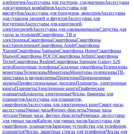
хлебопечек
Аксессуары для тостеров, сэндвичниц
Аксессуары
для кухонных комбайнов
Аксессуары для
мясорубок
Аксессуары для блендеров, миксеров
Аксессуары
для сушилок овощей и фруктов
Аксессуары для
йогуртниц
Аксессуары для аэрогрилей,
электрогрилей
Аксессуары для соковыжималок
Средства для
ухода за техникой
Смартфоны, ТВ и
электроника
Смартфоны
Смартфоны
Смартфоны
восстановленные
Смартфоны Apple
Смартфоны
Xiaomi
Смартфоны Samsung
Смартфоны Honor
Смартфоны
Huawei
Смартфоны POCO
Смартфоны Infinix
Смартфоны
Tecno
Смартфоны Realme
Смартфоны Samsung Galaxy S26
series
Кнопочные телефоны
Складные смартфоны
Телевизоры,
мониторы
Телевизоры
Мониторы
Мониторы-телевизоры
ТВ-
приставки и медиаплееры
Проекторы
Проекционные
экраны
Профессиональные дисплеи
Планшеты, электронные
книги
Планшеты
Электронные книги
Графические
планшеты
Блокноты электронные
Чехлы, бамперы для
планшетов
Аксессуары для планшетов,
смартфонов
Аксессуары для электронных книг
Смарт-часы,
аксессуары
Умные часы
Фитнес-браслеты
Умные часы
детские
Умные часы, фитнес-браслеты
Ремешки, аксессуары
для умных часов
Кабели для умных часов
Аксессуары для
смартфонов, планшетов
Зарядные устройства для телефонов,
планшетов
Чехлы, защитные стекла для телефонов
Чехлы для