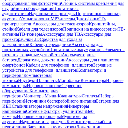
оборудования для фотостудии
Стойки, системы крепления для
студийного оборудования
Портативная
аудиотехника
Наушники и гарнитуры
Портативные колонки,
акустика
Умные колонки
MP3-плееры
Диктофоны
CD-
проигрыватели
Аксессуары для телевизоров
Кронштейны,
стойки
Кабели для телевизоров
Подписки на видеосервисы
ТВ-
антенны
ТВ-тюнеры
Аксессуары для ТВ
Аксессуары для
проектора
Очки 3D
Средства для ухода за
электроникой
Кабели, переходники
Аксессуары для
портативных устройств
Портативные аккумуляторы
Элементы
питания, зарядные устройства
Аккумуляторные
батареи
Держатели, док-станции
Аксессуары для планшетов,
смартфонов
Кабели для телефонов, планшетов
Зарядные
устройства для телефонов, планшетов
Компьютеры и
периферия
Компьютерная
техника
Ноутбуки
Планшеты
Моноблоки
Компьютеры
Игровые
компьютеры
Игровые консоли
Серверное
оборудование
Компьютерная
периферия
Мониторы
Мыши
Клавиатуры
Стилусы
Наборы
периферии
Источники бесперебойного питания
Батареи для
ИБП
Стабилизаторы напряжения
Инверторы
напряжения
Сетевые фильтры, удлинители
Веб-
камеры
Игровые контроллеры
Мультимедиа
акустика
Наушники и гарнитуры
Компьютерные кабели,
переходники
Зарядные, аккумуляторы
Док-станции,