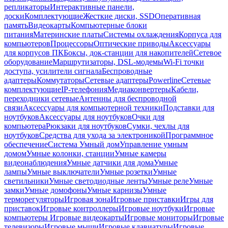
репликаторы
Интерактивные панели,
доски
Комплектующие
Жесткие диски, SSD
Оперативная
память
Видеокарты
Компьютерные блоки
питания
Материнские платы
Системы охлаждения
Корпуса для
компьютеров
Процессоры
Оптические приводы
Аксессуары
для корпусов ПК
Боксы, док-станции для накопителей
Сетевое
оборудование
Маршрутизаторы, DSL-модемы
Wi-Fi точки
доступа, усилители сигнала
Беспроводные
адаптеры
Коммутаторы
Сетевые адаптеры
Powerline
Сетевые
комплектующие
IP-телефония
Медиаконвертеры
Кабели,
переходники сетевые
Антенны для беспроводной
связи
Аксессуары для компьютерной техники
Подставки для
ноутбуков
Аксессуары для ноутбуков
Очки для
компьютера
Рюкзаки для ноутбуков
Сумки, чехлы для
ноутбуков
Средства для ухода за электроникой
Программное
обеспечение
Система Умный дом
Управление умным
домом
Умные колонки, станции
Умные камеры
видеонаблюдения
Умные датчики для дома
Умные
лампы
Умные выключатели
Умные розетки
Умные
светильники
Умные светодиодные ленты
Умные реле
Умные
замки
Умные домофоны
Умные карнизы
Умные
терморегуляторы
Игровая зона
Игровые приставки
Игры для
приставок
Игровые контроллеры
Игровые ноутбуки
Игровые
компьютеры
Игровые видеокарты
Игровые мониторы
Игровые
телевизоры
Игровые мыши
Игровые клавиатуры
Игровые