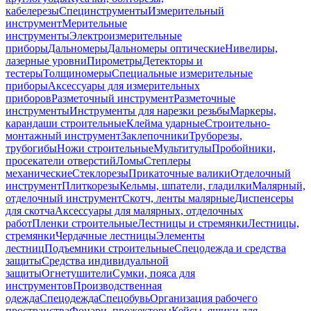
кабелерезы
Специнструменты
Измерительный
инструмент
Мерительные
инструменты
Электроизмерительные
приборы
Дальномеры
Дальномеры оптические
Нивелиры,
лазерные уровни
Пирометры
Детекторы и
тестеры
Толщиномеры
Специальные измерительные
приборы
Аксессуары для измерительных
приборов
Разметочный инструмент
Разметочные
инструменты
Инструменты для нарезки резьбы
Маркеры,
карандаши строительные
Клейма ударные
Строительно-
монтажный инструмент
Заклепочники
Труборезы,
трубогибы
Ножи строительные
Мультитулы
Пробойники,
просекатели отверстий
Ломы
Степлеры
механические
Стеклорезы
Прикаточные валики
Отделочный
инструмент
Плиткорезы
Кельмы, шпатели, гладилки
Малярный,
отделочный инструмент
Скотч, ленты малярные
Диспенсеры
для скотча
Аксессуары для малярных, отделочных
работ
Пленки строительные
Лестницы и стремянки
Лестницы,
стремянки
Чердачные лестницы
Элементы
лестниц
Подъемники строительные
Спецодежда и средства
защиты
Средства индивидуальной
защиты
Огнетушители
Сумки, пояса для
инструментов
Производственная
одежда
Спецодежда
Спецобувь
Организация рабочего
пространства
Фонари, прожекторы
Кейсы, ящики для