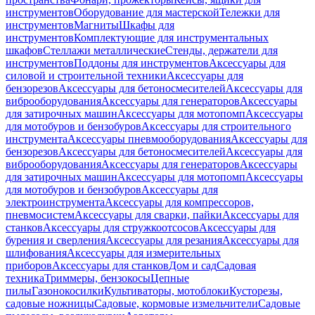
инструментов
Оборудование для мастерской
Тележки для
инструментов
Магниты
Шкафы для
инструментов
Комплектующие для инструментальных
шкафов
Стеллажи металлические
Стенды, держатели для
инструментов
Поддоны для инструментов
Аксессуары для
силовой и строительной техники
Аксессуары для
бензорезов
Аксессуары для бетоносмесителей
Аксессуары для
виброоборудования
Аксессуары для генераторов
Аксессуары
для затирочных машин
Аксессуары для мотопомп
Аксессуары
для мотобуров и бензобуров
Аксессуары для строительного
инструмента
Аксессуары пневмооборудования
Аксессуары для
бензорезов
Аксессуары для бетоносмесителей
Аксессуары для
виброоборудования
Аксессуары для генераторов
Аксессуары
для затирочных машин
Аксессуары для мотопомп
Аксессуары
для мотобуров и бензобуров
Аксессуары для
электроинструмента
Аксессуары для компрессоров,
пневмосистем
Аксессуары для сварки, пайки
Аксессуары для
станков
Аксессуары для стружкоотсосов
Аксессуары для
бурения и сверления
Аксессуары для резания
Аксессуары для
шлифования
Аксессуары для измерительных
приборов
Аксессуары для станков
Дом и сад
Садовая
техника
Триммеры, бензокосы
Цепные
пилы
Газонокосилки
Культиваторы, мотоблоки
Кусторезы,
садовые ножницы
Садовые, кормовые измельчители
Садовые