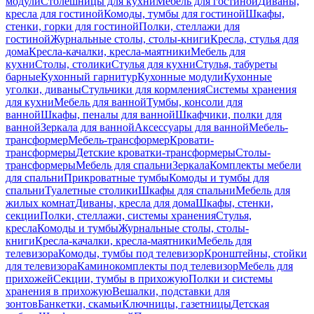
модули
Столешницы для кухни
Мебель для гостиной
Диваны,
кресла для гостиной
Комоды, тумбы для гостиной
Шкафы,
стенки, горки для гостиной
Полки, стеллажи для
гостиной
Журнальные столы, столы-книги
Кресла, стулья для
дома
Кресла-качалки, кресла-маятники
Мебель для
кухни
Столы, столики
Стулья для кухни
Стулья, табуреты
барные
Кухонный гарнитур
Кухонные модули
Кухонные
уголки, диваны
Стульчики для кормления
Системы хранения
для кухни
Мебель для ванной
Тумбы, консоли для
ванной
Шкафы, пеналы для ванной
Шкафчики, полки для
ванной
Зеркала для ванной
Аксессуары для ванной
Мебель-
трансформер
Мебель-трансформер
Кровати-
трансформеры
Детские кроватки-трансформеры
Столы-
трансформеры
Мебель для спальни
Зеркала
Комплекты мебели
для спальни
Прикроватные тумбы
Комоды и тумбы для
спальни
Туалетные столики
Шкафы для спальни
Мебель для
жилых комнат
Диваны, кресла для дома
Шкафы, стенки,
секции
Полки, стеллажи, системы хранения
Стулья,
кресла
Комоды и тумбы
Журнальные столы, столы-
книги
Кресла-качалки, кресла-маятники
Мебель для
телевизора
Комоды, тумбы под телевизор
Кронштейны, стойки
для телевизора
Каминокомплекты под телевизор
Мебель для
прихожей
Секции, тумбы в прихожую
Полки и системы
хранения в прихожую
Вешалки, подставки для
зонтов
Банкетки, скамьи
Ключницы, газетницы
Детская