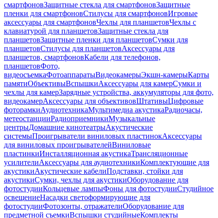
смартфонов
Защитные стекла для смартфонов
Защитные
пленки для смартфонов
Стилусы для смартфонов
Игровые
аксессуары для смартфонов
Чехлы для планшетов
Чехлы с
клавиатурой для планшетов
Защитные стекла для
планшетов
Защитные пленки для планшетов
Сумки для
планшетов
Стилусы для планшетов
Аксессуары для
планшетов, смартфонов
Кабели для телефонов,
планшетов
Фото,
видеосъемка
Фотоаппараты
Видеокамеры
Экшн-камеры
Карты
памяти
Объективы
Вспышки
Аксессуары для камер
Сумки и
чехлы для камер
Зарядные устройства, аккумуляторы для фото,
видеокамер
Аксессуары для объективов
Штативы
Цифровые
фоторамки
Аудиотехника
Мультимедиа акустика
Радиочасы,
метеостанции
Радиоприемники
Музыкальные
центры
Домашние кинотеатры
Акустические
системы
Проигрыватели виниловых пластинок
Аксессуары
для виниловых проигрывателей
Виниловые
пластинки
Инсталляционная акустика
Трансляционные
усилители
Аксессуары для аудиотехники
Комплектующие для
акустики
Акустические кабели
Подставки, стойки для
акустики
Сумки, чехлы для акустики
Оборудование для
фотостудии
Кольцевые лампы
Фоны для фотостудии
Студийное
освещение
Насадки светоформирующие для
фотостудии
Фотозонты, отражатели
Оборудование для
предметной съемки
Вспышки студийные
Комплекты