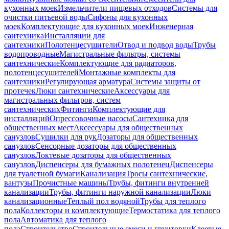
кухонных моек
Измельчители пищевых отходов
Системы для
очистки питьевой воды
Сифоны для кухонных
моек
Комплектующие для кухонных моек
Инженерная
сантехника
Инсталляции для
сантехники
Полотенцесушители
Отвод и подвод воды
Трубы
водопроводные
Магистральные фильтры, системы
сантехнические
Комплектующие для радиаторов,
полотенцесушителей
Монтажные комплекты для
сантехники
Регулирующая арматура
Системы защиты от
протечек
Люки сантехнические
Аксессуары для
магистральных фильтров, систем
сантехнических
Фитинги
Комплектующие для
инсталляций
Опрессовочные насосы
Сантехника для
общественных мест
Аксессуары для общественных
санузлов
Сушилки для рук
Дозаторы для общественных
санузлов
Сенсорные дозаторы для общественных
санузлов
Локтевые дозаторы для общественных
санузлов
Диспенсеры для бумажных полотенец
Диспенсеры
для туалетной бумаги
Канализация
Тросы сантехнические,
вантузы
Прочистные машины
Трубы, фитинги внутренней
канализации
Трубы, фитинги наружной канализации
Люки
канализационные
Теплый пол водяной
Трубы для теплого
пола
Коллекторы и комплектующие
Термостатика для теплого
пола
Автоматика для теплого
пола
Строительство
Строительные смеси и грунтовки
Клеевые