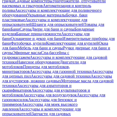
грядки
Садовые компостеры
Уничтожители, отпугиватели
насекомых и грызунов
Автоматизация и контроль
полива
Аксессуары и комплектующие для поливочного
оборудования
Укрывные материалы
Бочки, баки
пластиковые
Аксессуары и комплектующие для
опрыскивателей
Шланги для опрыскивателей
Товары для
бани
Бани
Сауны
Двери для бани и сауны
Бондарные
изделия
Банные принадлежности
Аксессуары для
бани
Оснащение и декор для бани
Измерительные приборы для
бани
Фитобочки, купели
Комплектующие для купелей
Окна
для бани
Мебель для бани и сауны
Ручки дверные для бани и
сауны
Эфирные масла
Спа-бассейны с
гидромассажем
Аксессуары и комплектующие для садовой
техники
Навесное оборудование
Двигатели для
мотоблоков
Прицепы для мотоблоков,
минитракторов
Аксессуары для газонной техники
Аксессуары
для цепных пил
Аксессуары для садовой техники
Аксессуары
для кусторезов, ножниц садовых
Моторные масла для садовой
техники
Аксессуары для аэратоторов и
скарификаторов
Аксессуары для культиваторов и
мотоблоков
Аксессуары для воздуходувок
Аксессуары для
газонокосилок
Аксессуары для бензокос и
триммеров
Аксессуары для моек высокого
давления
Аксессуары и комплектующие для
опрыскивателей
Запчасти для садовых