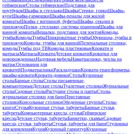
геймерские
Столы геймерские
Подставки для
ноутбуков
Шкафы и стеллажи
Шкафы
Стенки, горки
Шкафы-
купе
Шкафы-гармошки
Шкафы-пеналы для жилой
комнаты
Шкафы с витриной, буфеты
Шкафы, секции в
прихожую
Полки, стеллажи, системы хранения
Шкафы для
ванной комнаты
Вешалки, подставки для зонтов
Комоды,
тумбы
Комоды
Тумбы
Прикроватные тумбы
Обувницы, тумбы в
прихожую
Комоды, тумбы для ванной
Пеленальные столики,
комоды
Тумбы под ТВ
Комоды пластиковые
Кровати и
матрасы
Матрасы
Кровати
Детские кровати
Кроватки для
новорожденных
Надувная мебель
Наматрасники, чехлы на
матрас
Основания для
кроватей
Подматрасники
Раскладушки
Кровати-трансформеры,
шкафы-кровати
Кровати-домики
Столы
Кухонные
столы
Барные столы
Столы письменные,
компьютерные
Детские столы
Туалетные столики
Журнальные
столы
Садовые столы
Растущие столы и парты
Столы,
журнальные столики для бани
Приставные
столики
Консольные столики
Обеденные группы
Столы-
книги
Стулья
Кухонные стулья, табуреты
Барные стулья,
табуреты
Компьютерные кресла, стулья
Геймерские
кресла
Детские стулья, табуреты
Банкетки, скамьи
Садовые
кресла, стулья, табуреты
Стулья, табуреты для бани
Стульчики
для кормления
Кухня
Кухонный гарнитур
Кухонные