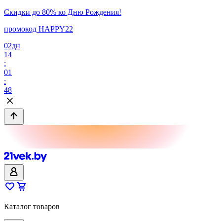
Скидки до 80% ко Дню Рождения!
промокод HAPPY22
02
дн
14
:
01
:
48
Каталог товаров