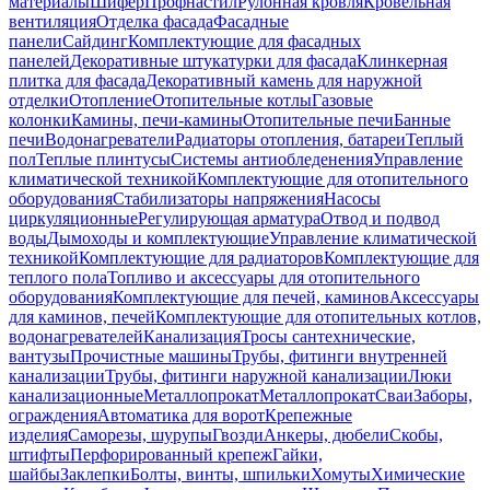
материалы
Шифер
Профнастил
Рулонная кровля
Кровельная
вентиляция
Отделка фасада
Фасадные
панели
Сайдинг
Комплектующие для фасадных
панелей
Декоративные штукатурки для фасада
Клинкерная
плитка для фасада
Декоративный камень для наружной
отделки
Отопление
Отопительные котлы
Газовые
колонки
Камины, печи-камины
Отопительные печи
Банные
печи
Водонагреватели
Радиаторы отопления, батареи
Теплый
пол
Теплые плинтусы
Системы антиобледенения
Управление
климатической техникой
Комплектующие для отопительного
оборудования
Стабилизаторы напряжения
Насосы
циркуляционные
Регулирующая арматура
Отвод и подвод
воды
Дымоходы и комплектующие
Управление климатической
техникой
Комплектующие для радиаторов
Комплектующие для
теплого пола
Топливо и аксессуары для отопительного
оборудования
Комплектующие для печей, каминов
Аксессуары
для каминов, печей
Комплектующие для отопительных котлов,
водонагревателей
Канализация
Тросы сантехнические,
вантузы
Прочистные машины
Трубы, фитинги внутренней
канализации
Трубы, фитинги наружной канализации
Люки
канализационные
Металлопрокат
Металлопрокат
Сваи
Заборы,
ограждения
Автоматика для ворот
Крепежные
изделия
Саморезы, шурупы
Гвозди
Анкеры, дюбели
Скобы,
штифты
Перфорированный крепеж
Гайки,
шайбы
Заклепки
Болты, винты, шпильки
Хомуты
Химические