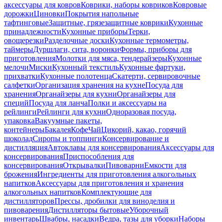
аксессуары для ковров
Коврики, наборы ковриков
Ковровые
дорожки
Циновки
Покрытия напольные
тафтинговые
Защитные, грязезащитные коврики
Кухонные
принадлежности
Кухонные приборы
Терки,
овощерезки
Разделочные доски
Кухонные термометры,
таймеры
Дуршлаги, сита, воронки
Формы, приборы для
приготовления
Молотки для мяса, тендерайзеры
Кухонные
мелочи
Миски
Кухонный текстиль
Кухонные фартуки,
прихватки
Кухонные полотенца
Скатерти, сервировочные
салфетки
Организация хранения на кухне
Посуда для
хранения
Органайзеры для кухни
Органайзеры для
специй
Посуда для ланча
Полки и аксессуары на
рейлинги
Рейлинги для кухни
Одноразовая посуда,
упаковка
Вакуумные пакеты,
контейнеры
Бакалея
Кофе
Чай
Цикорий, какао, горячий
шоколад
Сиропы и топпинги
Консервирование и
дистилляция
Автоклавы для консервирования
Аксессуары для
консервирования
Приспособления для
консервирования
Открывалки
Пивоварни
Емкости для
брожения
Ингредиенты для приготовления алкогольных
напитков
Аксессуары для приготовления и хранения
алкогольных напитков
Комплектующие для
дистилляторов
Прессы, дробилки для виноделия и
пивоварения
Дистилляторы бытовые
Уборочный
инвентарь
Швабры, насадки
Ведра, тазы для уборки
Наборы