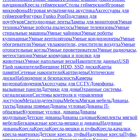
наушники
Кресла геймерские
Столы геймерские
Игровые
микрофоны
Игровая мультимедиа акустика
Аксессуары для
геймеров
Фигурки Funko Pop
Подставки для
ноутбуков
Светодиодные ленты
Лампы для мониторов
Умная
техника
Умные роботы-пылесосы
Умные телевизоры
Умные
стиральные машины
Умные чайники
Умные роботы
кулинарные
Умные вентиляторы
Умные кондиционеры
Умные
обогреватели
Умные увлажнители, очистители воздуха
Умные
отопительные котлы
Умные проветриватели
Умные радиочасы,
метеостанции
Умные кормушки и поилки для
животных
Умные напольные весы
Накопители данных
USB
Flash накопители
Внешние HDD, SSD диски
Карты
памяти
Сетевые накопители
Картридеры
Оптические
диски
Наблюдение и безопасность
Камеры
видеонаблюдения
Аксессуары для CCTV
Домофоны,
вызывные панели
Датчики для дома
Охранные системы,
сигнализации
Системы контроля и управления
доступом
Металлодетекторы
Мебель
Мягкая мебель
Диваны,
тахты
Диваны прямые
Диваны угловые
Диваны П-
образные
Кухонные уголки, диваны
Диваны
модульные
Детские диваны
Диваны садовые
Комплекты мягкой
мебели
Бескаркасные кресла-мешки и диваны
Надувные
диваны
Кресла
Кресла
Кресла-мешки и пуфы
Кресла-качалки,
кресла-маятники
Детские кресла, пуфы
Надувные кресла
Пуфы,
оттоманки
Кресла-кровати
Игровая мебель
Кресла