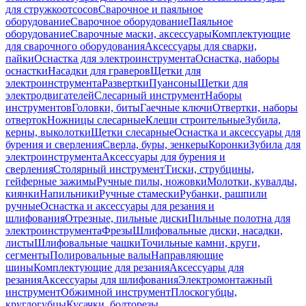
для стружкоотсосов
Сварочное и паяльное
оборудование
Сварочное оборудование
Паяльное
оборудование
Сварочные маски, аксессуары
Комплектующие
для сварочного оборудования
Аксессуары для сварки,
пайки
Оснастка для электроинструмента
Оснастка, наборы
оснастки
Насадки для граверов
Щетки для
электроинструмента
Развертки
Пуансоны
Щетки для
электродвигателей
Слесарный инструмент
Наборы
инструментов
Головки, биты
Гаечные ключи
Отвертки, наборы
отверток
Ножницы слесарные
Клещи строительные
Зубила,
керны, выколотки
Щетки слесарные
Оснастка и аксессуары для
бурения и сверления
Сверла, буры, зенкеры
Коронки
Зубила для
электроинструмента
Аксессуары для бурения и
сверления
Столярный инструмент
Тиски, струбцины,
гейферные зажимы
Ручные пилы, ножовки
Молотки, кувалды,
киянки
Напильники
Ручные стамески
Рубанки, рашпили
ручные
Оснастка и аксессуары для резания и
шлифования
Отрезные, пильные диски
Пильные полотна для
электроинструмента
Фрезы
Шлифовальные диски, насадки,
листы
Шлифовальные чашки
Точильные камни, круги,
сегменты
Полировальные валы
Направляющие
шины
Комплектующие для резания
Аксессуары для
резания
Аксессуары для шлифования
Электромонтажный
инструмент
Обжимной инструмент
Плоскогубцы,
круглогубцы
Кусачки, болторезы,