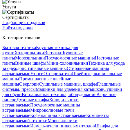
Услуги
Сертификаты
Подборщик подарков
Найти подарки
Категории товаров
Бытовая техника
Крупная техника для
кухни
Холодильники
Вытяжки
Кухонные
плиты
Морозильники
Посудомоечные машины
Настольные
плиты
Винные шкафы
Мини-холодильники
Техника для ухода
за одеждой
Стиральные машины
Стиральные машины
встраиваемые
Утюги
Отпариватели
Швейные, вышивальные
машины
Промышленные швейные
машины
Оверлоки
Сушильные машины, шкафы
Гладильные
системы, прессы
Машинки для удаления катышков
Сушилки
для обуви
Встраиваемая техника, оборудование
Варочные
панели
Духовые шкафы
Холодильники
встраиваемые
Посудомоечные машины
встраиваемые
Микроволновые печи
встраиваемые
Кофемашины встраиваемые
Комплекты
встраиваемой техники
Морозильники
встраиваемые
Измельчители пищевых отходов
Шкафы для