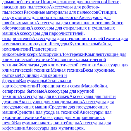
домашней техники
Принадлежности для пылесосов
Щетки,
насадки для пылесосов
Аксессуары для роботов-
пылесосов
Расходные материалы для пылесосов
Станции,
аккумуляторы для роботов-пылесосов
Аксессуары для
швейных машин
Аксессуары для промышленного швейного
оборудования
Аксессуары для стиральных и сушильных
машин
Аксессуары для пароочистителей,
отпаривателей
Аксессуары для стеклоочистителей
Техника для
измельчения продуктов
Блендеры
Кухонные комбайны,
измельчители
Планетарные
миксеры
Миксеры
Мясорубки
Ломтерезки
Комплектующие для
климатической техники
Управление климатической
техникой
Фильтры для климатической техники
Аксессуары для
климатической техники
Мелкая техника
Весы кухонные,
бытовые
Сушилки для овощей и
фруктов
Вакууматоры
Открывалки,
картофелечистки
Проращиватели семян
Маслобойки,
сепараторы бытовые
Аксессуары для крупной
техники
Аксессуары для вытяжек
Аксессуары для плит и
духовок
Аксессуары для холодильников
Аксессуары для
посудомоечных машин
Средства для посудомоечных
машин
Средства для ухода за техникой
Аксессуары для
кухонной техники
Аксессуары для микроволновых
печей
Вакуумные пакеты, контейнеры
Аксессуары для
кофемашин
Аксессуары для мультиварок,