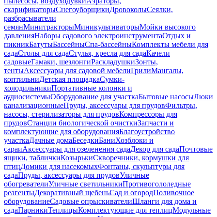
пылесосы, воздуходувки
Аэраторы,
скарификаторы
Снегоуборщики
Дровоколы
Сеялки,
разбрасыватели
семян
Минитракторы
Миникультиваторы
Мойки высокого
давления
Наборы садового электроинструмента
Отдых и
пикник
Батуты
Бассейны
Спа-бассейны
Комплекты мебели для
сада
Столы для сада
Стулья, кресла для сада
Качели
садовые
Гамаки, шезлонги
Раскладушки
Зонты,
тенты
Аксессуары для садовой мебели
Грили
Мангалы,
коптильни
Детская площадка
Сумки-
холодильники
Портативные колонки и
аудиосистемы
Оборудование для участка
Бытовые насосы
Люки
канализационные
Пруды, аксессуары для прудов
Фильтры,
насосы, стерилизаторы для прудов
Компрессоры для
прудов
Станции биологической очистки
Запчасти и
комплектующие для оборудования
Благоустройство
участка
Дачные дома
Беседки
Бани
Хозблоки и
сараи
Аксессуары для озеленения сада
Декор для сада
Почтовые
ящики, таблички
Козырьки
Скворечники, кормушки для
птиц
Домики для насекомых
Фонтаны, скульптуры для
сада
Пруды, аксессуары для прудов
Уличные
обогреватели
Уличные светильники
Противогололедные
реагенты
Декоративный щебень
Сад и огород
Поливочное
оборудование
Садовые опрыскиватели
Шланги для дома и
сада
Парники
Теплицы
Комплектующие для теплиц
Модульные