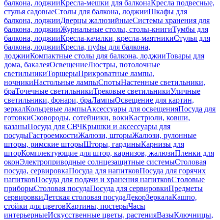
балкона, лоджии
Кресла-мешки для балкона
Кресла подвесные,
стулья садовые
Столы для балкона, лоджии
Шкафы для
балкона, лоджии
Дверцы жалюзийные
Системы хранения для
балкона, лоджии
Журнальные столы, столы-книги
Тумбы для
балкона, лоджии
Кресла-качалки, кресла-маятники
Стулья для
балкона, лоджии
Кресла, пуфы для балкона,
лоджии
Компактные столы для балкона, лоджии
Товары для
дома, бакалея
Освещение
Люстры, потолочные
светильники
Торшеры
Прикроватные лампы,
ночники
Настольные лампы
Споты
Настенные светильники,
бра
Точечные светильники
Трековые светильники
Уличные
светильники, фонари, бра
Лампы
Освещение для картин,
зеркал
Кольцевые лампы
Аксессуары для освещения
Посуда для
готовки
Сковороды, сотейники, воки
Кастрюли, ковши,
казаны
Посуда для СВЧ
Крышки и аксессуары для
посуды
Гастроемкости
Жалюзи, шторы
Жалюзи, рулонные
шторы, римские шторы
Шторы, гардины
Карнизы для
штор
Комплектующие для штор, карнизов, жалюзи
Пленки для
окон
Электроприводные солнцезащитные системы
Столовая
посуда, сервировка
Посуда для напитков
Посуда для горячих
напитков
Посуда для подачи и хранения напитков
Столовые
приборы
Столовая посуда
Посуда для сервировки
Предметы
сервировки
Детская столовая посуда
Декор
Зеркала
Кашпо,
стойки для цветов
Картины, постеры
Часы
интерьерные
Искусственные цветы, растения
Вазы
Ключницы,