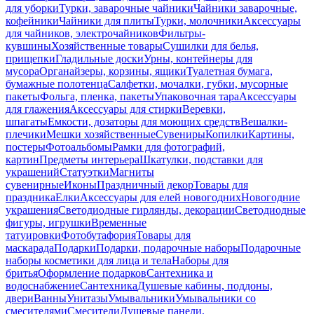
для уборки
Турки, заварочные чайники
Чайники заварочные,
кофейники
Чайники для плиты
Турки, молочники
Аксессуары
для чайников, электрочайников
Фильтры-
кувшины
Хозяйственные товары
Сушилки для белья,
прищепки
Гладильные доски
Урны, контейнеры для
мусора
Органайзеры, корзины, ящики
Туалетная бумага,
бумажные полотенца
Салфетки, мочалки, губки, мусорные
пакеты
Фольга, пленка, пакеты
Упаковочная тара
Аксессуары
для глажения
Аксессуары для стирки
Веревки,
шпагаты
Емкости, дозаторы для моющих средств
Вешалки-
плечики
Мешки хозяйственные
Сувениры
Копилки
Картины,
постеры
Фотоальбомы
Рамки для фотографий,
картин
Предметы интерьера
Шкатулки, подставки для
украшений
Статуэтки
Магниты
сувенирные
Иконы
Праздничный декор
Товары для
праздника
Елки
Аксессуары для елей новогодних
Новогодние
украшения
Светодиодные гирлянды, декорации
Светодиодные
фигуры, игрушки
Временные
татуировки
Фотобутафория
Товары для
маскарада
Подарки
Подарки, подарочные наборы
Подарочные
наборы косметики для лица и тела
Наборы для
бритья
Оформление подарков
Сантехника и
водоснабжение
Сантехника
Душевые кабины, поддоны,
двери
Ванны
Унитазы
Умывальники
Умывальники со
смесителями
Смесители
Душевые панели,