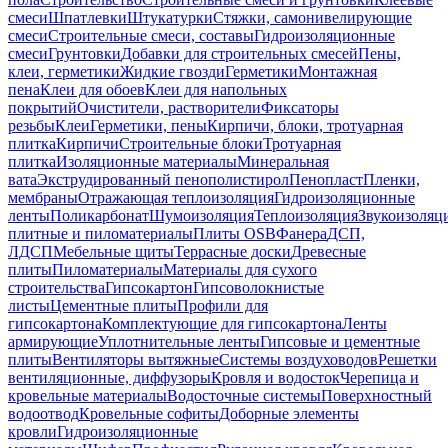
смеси
Шпатлевки
Штукатурки
Стяжки, самонивелирующие
смеси
Строительные смеси, составы
Гидроизоляционные
смеси
Грунтовки
Добавки для строительных смесей
Пены,
клеи, герметики
Жидкие гвозди
Герметики
Монтажная
пена
Клеи для обоев
Клеи для напольных
покрытий
Очистители, растворители
Фиксаторы
резьбы
Клеи
Герметики, пены
Кирпичи, блоки, тротуарная
плитка
Кирпичи
Строительные блоки
Тротуарная
плитка
Изоляционные материалы
Минеральная
вата
Экструдированный пенополистирол
Пенопласт
Пленки,
мембраны
Отражающая теплоизоляция
Гидроизоляционные
ленты
Поликарбонат
Шумоизоляция
Теплоизоляция
Звукоизоляц
плитные и пиломатериалы
Плиты OSB
Фанера
ДСП,
ЛДСП
Мебельные щиты
Террасные доски
Древесные
плиты
Пиломатериалы
Материалы для сухого
строительства
Гипсокартон
Гипсоволокнистые
листы
Цементные плиты
Профили для
гипсокартона
Комплектующие для гипсокартона
Ленты
армирующие
Уплотнительные ленты
Гипсовые и цементные
плиты
Вентиляторы вытяжные
Системы воздуховодов
Решетки
вентиляционные, диффузоры
Кровля и водосток
Черепица и
кровельные материалы
Водосточные системы
Поверхностный
водоотвод
Кровельные софиты
Доборные элементы
кровли
Гидроизоляционные