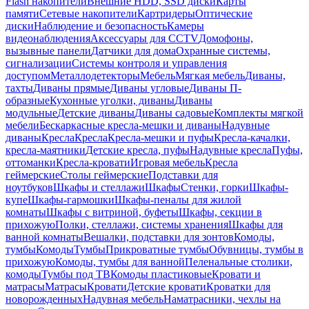
Flash накопители
Внешние HDD, SSD диски
Карты
памяти
Сетевые накопители
Картридеры
Оптические
диски
Наблюдение и безопасность
Камеры
видеонаблюдения
Аксессуары для CCTV
Домофоны,
вызывные панели
Датчики для дома
Охранные системы,
сигнализации
Системы контроля и управления
доступом
Металлодетекторы
Мебель
Мягкая мебель
Диваны,
тахты
Диваны прямые
Диваны угловые
Диваны П-
образные
Кухонные уголки, диваны
Диваны
модульные
Детские диваны
Диваны садовые
Комплекты мягкой
мебели
Бескаркасные кресла-мешки и диваны
Надувные
диваны
Кресла
Кресла
Кресла-мешки и пуфы
Кресла-качалки,
кресла-маятники
Детские кресла, пуфы
Надувные кресла
Пуфы,
оттоманки
Кресла-кровати
Игровая мебель
Кресла
геймерские
Столы геймерские
Подставки для
ноутбуков
Шкафы и стеллажи
Шкафы
Стенки, горки
Шкафы-
купе
Шкафы-гармошки
Шкафы-пеналы для жилой
комнаты
Шкафы с витриной, буфеты
Шкафы, секции в
прихожую
Полки, стеллажи, системы хранения
Шкафы для
ванной комнаты
Вешалки, подставки для зонтов
Комоды,
тумбы
Комоды
Тумбы
Прикроватные тумбы
Обувницы, тумбы в
прихожую
Комоды, тумбы для ванной
Пеленальные столики,
комоды
Тумбы под ТВ
Комоды пластиковые
Кровати и
матрасы
Матрасы
Кровати
Детские кровати
Кроватки для
новорожденных
Надувная мебель
Наматрасники, чехлы на