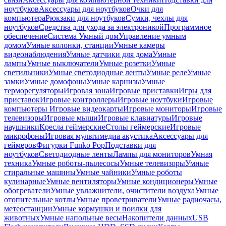
ноутбуков
Аксессуары для ноутбуков
Очки для
компьютера
Рюкзаки для ноутбуков
Сумки, чехлы для
ноутбуков
Средства для ухода за электроникой
Программное
обеспечение
Система Умный дом
Управление умным
домом
Умные колонки, станции
Умные камеры
видеонаблюдения
Умные датчики для дома
Умные
лампы
Умные выключатели
Умные розетки
Умные
светильники
Умные светодиодные ленты
Умные реле
Умные
замки
Умные домофоны
Умные карнизы
Умные
терморегуляторы
Игровая зона
Игровые приставки
Игры для
приставок
Игровые контроллеры
Игровые ноутбуки
Игровые
компьютеры
Игровые видеокарты
Игровые мониторы
Игровые
телевизоры
Игровые мыши
Игровые клавиатуры
Игровые
наушники
Кресла геймерские
Столы геймерские
Игровые
микрофоны
Игровая мультимедиа акустика
Аксессуары для
геймеров
Фигурки Funko Pop
Подставки для
ноутбуков
Светодиодные ленты
Лампы для мониторов
Умная
техника
Умные роботы-пылесосы
Умные телевизоры
Умные
стиральные машины
Умные чайники
Умные роботы
кулинарные
Умные вентиляторы
Умные кондиционеры
Умные
обогреватели
Умные увлажнители, очистители воздуха
Умные
отопительные котлы
Умные проветриватели
Умные радиочасы,
метеостанции
Умные кормушки и поилки для
животных
Умные напольные весы
Накопители данных
USB