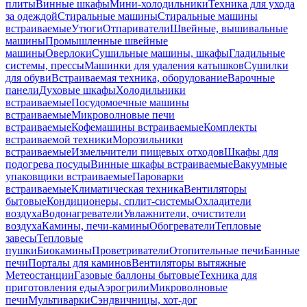
плиты
Винные шкафы
Мини-холодильники
Техника для ухода
за одеждой
Стиральные машины
Стиральные машины
встраиваемые
Утюги
Отпариватели
Швейные, вышивальные
машины
Промышленные швейные
машины
Оверлоки
Сушильные машины, шкафы
Гладильные
системы, прессы
Машинки для удаления катышков
Сушилки
для обуви
Встраиваемая техника, оборудование
Варочные
панели
Духовые шкафы
Холодильники
встраиваемые
Посудомоечные машины
встраиваемые
Микроволновые печи
встраиваемые
Кофемашины встраиваемые
Комплекты
встраиваемой техники
Морозильники
встраиваемые
Измельчители пищевых отходов
Шкафы для
подогрева посуды
Винные шкафы встраиваемые
Вакуумные
упаковщики встраиваемые
Пароварки
встраиваемые
Климатическая техника
Вентиляторы
бытовые
Кондиционеры, сплит-системы
Охладители
воздуха
Водонагреватели
Увлажнители, очистители
воздуха
Камины, печи-камины
Обогреватели
Тепловые
завесы
Тепловые
пушки
Биокамины
Проветриватели
Отопительные печи
Банные
печи
Порталы для каминов
Вентиляторы вытяжные
Метеостанции
Газовые баллоны бытовые
Техника для
приготовления еды
Аэрогрили
Микроволновые
печи
Мультиварки
Сэндвичницы, хот-дог