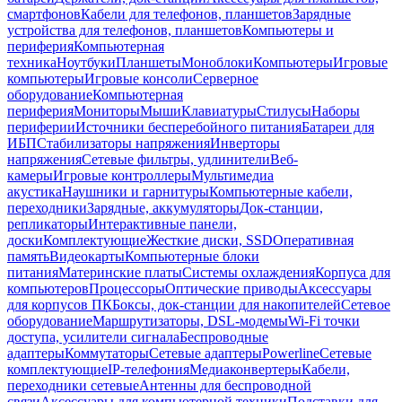
смартфонов
Кабели для телефонов, планшетов
Зарядные
устройства для телефонов, планшетов
Компьютеры и
периферия
Компьютерная
техника
Ноутбуки
Планшеты
Моноблоки
Компьютеры
Игровые
компьютеры
Игровые консоли
Серверное
оборудование
Компьютерная
периферия
Мониторы
Мыши
Клавиатуры
Стилусы
Наборы
периферии
Источники бесперебойного питания
Батареи для
ИБП
Стабилизаторы напряжения
Инверторы
напряжения
Сетевые фильтры, удлинители
Веб-
камеры
Игровые контроллеры
Мультимедиа
акустика
Наушники и гарнитуры
Компьютерные кабели,
переходники
Зарядные, аккумуляторы
Док-станции,
репликаторы
Интерактивные панели,
доски
Комплектующие
Жесткие диски, SSD
Оперативная
память
Видеокарты
Компьютерные блоки
питания
Материнские платы
Системы охлаждения
Корпуса для
компьютеров
Процессоры
Оптические приводы
Аксессуары
для корпусов ПК
Боксы, док-станции для накопителей
Сетевое
оборудование
Маршрутизаторы, DSL-модемы
Wi-Fi точки
доступа, усилители сигнала
Беспроводные
адаптеры
Коммутаторы
Сетевые адаптеры
Powerline
Сетевые
комплектующие
IP-телефония
Медиаконвертеры
Кабели,
переходники сетевые
Антенны для беспроводной
связи
Аксессуары для компьютерной техники
Подставки для