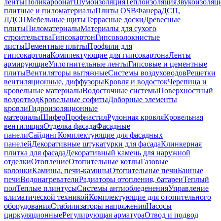
ленты
Поликарбонат
Шумоизоляция
Теплоизоляция
Звукоизоляц
плитные и пиломатериалы
Плиты OSB
Фанера
ДСП,
ЛДСП
Мебельные щиты
Террасные доски
Древесные
плиты
Пиломатериалы
Материалы для сухого
строительства
Гипсокартон
Гипсоволокнистые
листы
Цементные плиты
Профили для
гипсокартона
Комплектующие для гипсокартона
Ленты
армирующие
Уплотнительные ленты
Гипсовые и цементные
плиты
Вентиляторы вытяжные
Системы воздуховодов
Решетки
вентиляционные, диффузоры
Кровля и водосток
Черепица и
кровельные материалы
Водосточные системы
Поверхностный
водоотвод
Кровельные софиты
Доборные элементы
кровли
Гидроизоляционные
материалы
Шифер
Профнастил
Рулонная кровля
Кровельная
вентиляция
Отделка фасада
Фасадные
панели
Сайдинг
Комплектующие для фасадных
панелей
Декоративные штукатурки для фасада
Клинкерная
плитка для фасада
Декоративный камень для наружной
отделки
Отопление
Отопительные котлы
Газовые
колонки
Камины, печи-камины
Отопительные печи
Банные
печи
Водонагреватели
Радиаторы отопления, батареи
Теплый
пол
Теплые плинтусы
Системы антиобледенения
Управление
климатической техникой
Комплектующие для отопительного
оборудования
Стабилизаторы напряжения
Насосы
циркуляционные
Регулирующая арматура
Отвод и подвод