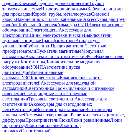
изделия
Клеммы
Средства диэлектрические
Трубки
термоусаживаемые
Изолирующие зажимы
Кабель и системы
для прокладки
Короба, трубы, металлорукав
Силовой
кабель
Наконечники, гильзы кабельные
Аксессуары для труб,
коробов
Кабельный крепеж
Арматура СИП
Электрощитовое
оборудование
Электрощиты
Аксессуары для
электрощита
Шины электротехнические
Выключатели
путевые, концевые
Трансформаторы
Аппаратура
управления
Рубильники
Предохранители
Частотные
преобразователи
Пускатели магнитные
Модульная
автоматика
Выключатели автоматические
Реле
Выключатели
нагрузки
Контакторы
Дополнительное модульное
оборудование
УЗИП
Автоматика пуска
двигателя
Дифференциальные
автоматы
УЗО
Конденсаторы
Комплексная защита
электродвигателей
Аксессуары для модульной
автоматики
Светотехника
Промышленное и сигнальное
освещение
Светодиодные ленты
Точечные
светильники
Трековые светильники
Аксессуары для
светотехники
Аксессуары для светодиодных
лент
Вентиляция
Вентиляторы вытяжные
Вентиляторы
канальные
Системы воздуховодов
Решетки вентиляционные,
диффузоры
Проветриватели
Люки
Люки ревизионные
Люки
под плитку
Люки напольные
Люки под
покраску
Строительный