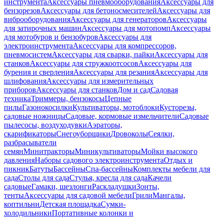
инструмента
Аксессуары пневмооборудования
Аксессуары для
бензорезов
Аксессуары для бетоносмесителей
Аксессуары для
виброоборудования
Аксессуары для генераторов
Аксессуары
для затирочных машин
Аксессуары для мотопомп
Аксессуары
для мотобуров и бензобуров
Аксессуары для
электроинструмента
Аксессуары для компрессоров,
пневмосистем
Аксессуары для сварки, пайки
Аксессуары для
станков
Аксессуары для стружкоотсосов
Аксессуары для
бурения и сверления
Аксессуары для резания
Аксессуары для
шлифования
Аксессуары для измерительных
приборов
Аксессуары для станков
Дом и сад
Садовая
техника
Триммеры, бензокосы
Цепные
пилы
Газонокосилки
Культиваторы, мотоблоки
Кусторезы,
садовые ножницы
Садовые, кормовые измельчители
Садовые
пылесосы, воздуходувки
Аэраторы,
скарификаторы
Снегоуборщики
Дровоколы
Сеялки,
разбрасыватели
семян
Минитракторы
Миникультиваторы
Мойки высокого
давления
Наборы садового электроинструмента
Отдых и
пикник
Батуты
Бассейны
Спа-бассейны
Комплекты мебели для
сада
Столы для сада
Стулья, кресла для сада
Качели
садовые
Гамаки, шезлонги
Раскладушки
Зонты,
тенты
Аксессуары для садовой мебели
Грили
Мангалы,
коптильни
Детская площадка
Сумки-
холодильники
Портативные колонки и