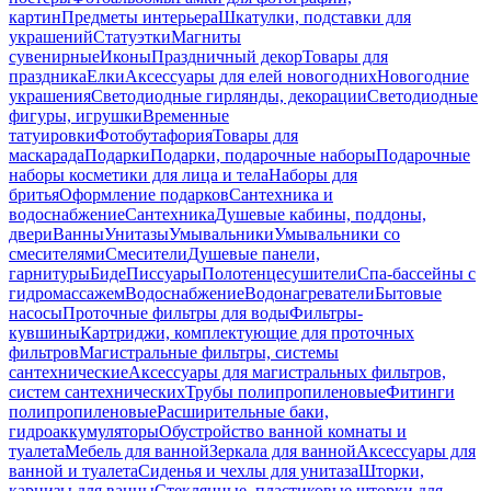
картин
Предметы интерьера
Шкатулки, подставки для
украшений
Статуэтки
Магниты
сувенирные
Иконы
Праздничный декор
Товары для
праздника
Елки
Аксессуары для елей новогодних
Новогодние
украшения
Светодиодные гирлянды, декорации
Светодиодные
фигуры, игрушки
Временные
татуировки
Фотобутафория
Товары для
маскарада
Подарки
Подарки, подарочные наборы
Подарочные
наборы косметики для лица и тела
Наборы для
бритья
Оформление подарков
Сантехника и
водоснабжение
Сантехника
Душевые кабины, поддоны,
двери
Ванны
Унитазы
Умывальники
Умывальники со
смесителями
Смесители
Душевые панели,
гарнитуры
Биде
Писсуары
Полотенцесушители
Спа-бассейны с
гидромассажем
Водоснабжение
Водонагреватели
Бытовые
насосы
Проточные фильтры для воды
Фильтры-
кувшины
Картриджи, комплектующие для проточных
фильтров
Магистральные фильтры, системы
сантехнические
Аксессуары для магистральных фильтров,
систем сантехнических
Трубы полипропиленовые
Фитинги
полипропиленовые
Расширительные баки,
гидроаккумуляторы
Обустройство ванной комнаты и
туалета
Мебель для ванной
Зеркала для ванной
Аксессуары для
ванной и туалета
Сиденья и чехлы для унитаза
Шторки,
карнизы для ванны
Стеклянные, пластиковые шторки для