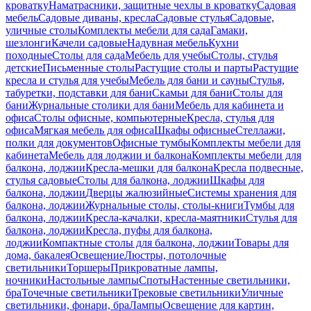
кроватку
Наматрасники, защитные чехлы в кроватку
Садовая
мебель
Садовые диваны, кресла
Садовые стулья
Садовые,
уличные столы
Комплекты мебели для сада
Гамаки,
шезлонги
Качели садовые
Надувная мебель
Кухни
походные
Столы для сада
Мебель для учебы
Столы, стулья
детские
Письменные столы
Растущие столы и парты
Растущие
кресла и стулья для учебы
Мебель для бани и сауны
Стулья,
табуретки, подставки для бани
Скамьи для бани
Столы для
бани
Журнальные столики для бани
Мебель для кабинета и
офиса
Столы офисные, компьютерные
Кресла, стулья для
офиса
Мягкая мебель для офиса
Шкафы офисные
Стеллажи,
полки для документов
Офисные тумбы
Комплекты мебели для
кабинета
Мебель для лоджии и балкона
Комплекты мебели для
балкона, лоджии
Кресла-мешки для балкона
Кресла подвесные,
стулья садовые
Столы для балкона, лоджии
Шкафы для
балкона, лоджии
Дверцы жалюзийные
Системы хранения для
балкона, лоджии
Журнальные столы, столы-книги
Тумбы для
балкона, лоджии
Кресла-качалки, кресла-маятники
Стулья для
балкона, лоджии
Кресла, пуфы для балкона,
лоджии
Компактные столы для балкона, лоджии
Товары для
дома, бакалея
Освещение
Люстры, потолочные
светильники
Торшеры
Прикроватные лампы,
ночники
Настольные лампы
Споты
Настенные светильники,
бра
Точечные светильники
Трековые светильники
Уличные
светильники, фонари, бра
Лампы
Освещение для картин,