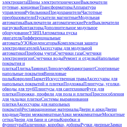
электрощита
Шины электротехнические
Выключатели
путевые, концевые
Трансформаторы
Аппаратура
управления
Рубильники
Предохранители
Частотные
преобразователи
Пускатели магнитные
Модульная
автоматика
Выключатели автоматические
Реле
Выключатели
нагрузки
Контакторы
Дополнительное модульное
оборудование
УЗИП
Автоматика пуска
двигателя
Дифференциальные
автоматы
УЗО
Конденсаторы
Комплексная защита
электродвигателей
Аксессуары для модульной
автоматики
Приборы учета
Счетчики газа
Счетчики
электроэнергии
Счетчики воды
Ремонт и отделка
Напольные
покрытия и
плитка
Плитка
Ламинат
Линолеум
Керамогранит
Спортивные
напольные покрытия
Виниловые
полы
Ковролин
Паркет
Искусственная трава
Аксессуары для
напольных покрытий и плитки
Подложка
Плинтусы, уголки,
обводы для труб
Плинтусы для сантехники
Фуги для
плитки
Порожки, профили для пола и плитки
Приспособления
для укладки плитки
Системы выравнивания
плитки
Аксессуары для напольных
покрытий
Реставрационные материалы
Двери и арки
Двери
входные
Двери межкомнатные
Арки межкомнатные
Москитные
сетки
Двери для бани и сауны
Коробки и
фурнитура
Наличники, коробки, доборы
Ручки дверные
Замки