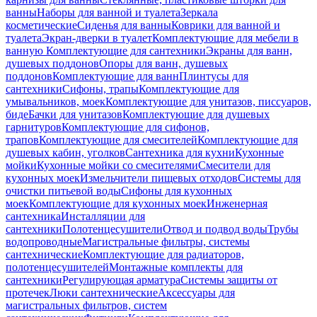
ванны
Наборы для ванной и туалета
Зеркала
косметические
Сиденья для ванны
Коврики для ванной и
туалета
Экран-дверки в туалет
Комплектующие для мебели в
ванную
Комплектующие для сантехники
Экраны для ванн,
душевых поддонов
Опоры для ванн, душевых
поддонов
Комплектующие для ванн
Плинтусы для
сантехники
Сифоны, трапы
Комплектующие для
умывальников, моек
Комплектующие для унитазов, писсуаров,
биде
Бачки для унитазов
Комплектующие для душевых
гарнитуров
Комплектующие для сифонов,
трапов
Комплектующие для смесителей
Комплектующие для
душевых кабин, уголков
Сантехника для кухни
Кухонные
мойки
Кухонные мойки со смесителями
Смесители для
кухонных моек
Измельчители пищевых отходов
Системы для
очистки питьевой воды
Сифоны для кухонных
моек
Комплектующие для кухонных моек
Инженерная
сантехника
Инсталляции для
сантехники
Полотенцесушители
Отвод и подвод воды
Трубы
водопроводные
Магистральные фильтры, системы
сантехнические
Комплектующие для радиаторов,
полотенцесушителей
Монтажные комплекты для
сантехники
Регулирующая арматура
Системы защиты от
протечек
Люки сантехнические
Аксессуары для
магистральных фильтров, систем