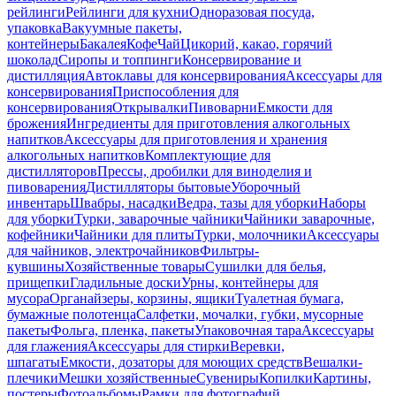
рейлинги
Рейлинги для кухни
Одноразовая посуда,
упаковка
Вакуумные пакеты,
контейнеры
Бакалея
Кофе
Чай
Цикорий, какао, горячий
шоколад
Сиропы и топпинги
Консервирование и
дистилляция
Автоклавы для консервирования
Аксессуары для
консервирования
Приспособления для
консервирования
Открывалки
Пивоварни
Емкости для
брожения
Ингредиенты для приготовления алкогольных
напитков
Аксессуары для приготовления и хранения
алкогольных напитков
Комплектующие для
дистилляторов
Прессы, дробилки для виноделия и
пивоварения
Дистилляторы бытовые
Уборочный
инвентарь
Швабры, насадки
Ведра, тазы для уборки
Наборы
для уборки
Турки, заварочные чайники
Чайники заварочные,
кофейники
Чайники для плиты
Турки, молочники
Аксессуары
для чайников, электрочайников
Фильтры-
кувшины
Хозяйственные товары
Сушилки для белья,
прищепки
Гладильные доски
Урны, контейнеры для
мусора
Органайзеры, корзины, ящики
Туалетная бумага,
бумажные полотенца
Салфетки, мочалки, губки, мусорные
пакеты
Фольга, пленка, пакеты
Упаковочная тара
Аксессуары
для глажения
Аксессуары для стирки
Веревки,
шпагаты
Емкости, дозаторы для моющих средств
Вешалки-
плечики
Мешки хозяйственные
Сувениры
Копилки
Картины,
постеры
Фотоальбомы
Рамки для фотографий,