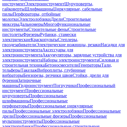
инструмент
Электроинструмент
Шуруповерты,
гайковерты
Шлифмашины
Циркулярные, сабельные
пилы
Перфораторы, отбойные
молотки
Электролобзики
Дрели
Строительные
миксеры
Дальномеры
Многофункциональные
инструменты
Строительные фены
Строительные
пистолеты
Фрезеры
Рубанки, стамески
электрические
Краскопульты
Степлеры,
гвоздезабиватели
Электрические ножницы, резаки
Насадки для
электроинструмента
Аксессуары для
электроинструмента
Аккумуляторы, зарядные устройства для
электроинструмента
Наборы электроинструмента
Силовая и
строительная техника
Бетоносмесители
Генераторы
Тали,
тельферы
Такелаж
Виброплиты, глубинные
вибраторы
Бензорезы, резчики швов
Стойки, дрели для
бурения
Затирочные
машины
Гидроинструмент
Погрузчики
Профессиональный
инструмент
Профессиональные
шуруповерты
Профессиональные
шлифмашины
Профессиональные
перфораторы
Профессиональные циркулярные
пилы
Профессиональные электролобзики
Профессиональные
дрели
Профессиональные фрезеры
Профессиональные
мультиинструменты
Профессиональные
электрорубанки
Профессиональные строительные