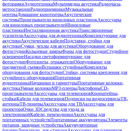
фоторамки
Аудиотехника
Мультимедиа акустика
Радиочасы,
метеостанции
Радиоприемники
Музыкальные
центры
Домашние кинотеатры
Акустические
системы
Проигрыватели виниловых пластинок
Аксессуары
для виниловых проигрывателей
Виниловые
пластинки
Инсталляционная акустика
Трансляционные
усилители
Аксессуары для аудиотехники
Комплектующие для
акустики
Акустические кабели
Подставки, стойки для
акустики
Сумки, чехлы для акустики
Оборудование для
фотостудии
Кольцевые лампы
Фоны для фотостудии
Студийное
освещение
Насадки светоформирующие для
фотостудии
Фотозонты, отражатели
Оборудование для
предметной съемки
Вспышки студийные
Комплекты
оборудования для фотостудии
Стойки, системы крепления для
студийного оборудования
Портативная
аудиотехника
Наушники и гарнитуры
Портативные колонки,
акустика
Умные колонки
MP3-плееры
Диктофоны
CD-
проигрыватели
Аксессуары для телевизоров
Кронштейны,
стойки
Кабели для телевизоров
Подписки на видеосервисы
ТВ-
антенны
ТВ-тюнеры
Аксессуары для ТВ
Аксессуары для
проектора
Очки 3D
Средства для ухода за
электроникой
Кабели, переходники
Аксессуары для
портативных устройств
Портативные аккумуляторы
Элементы
питания, зарядные устройства
Аккумуляторные
батареи
Держатели, док-станции
Аксессуары для планшетов,