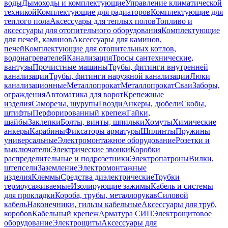
воды
Дымоходы и комплектующие
Управление климатической
техникой
Комплектующие для радиаторов
Комплектующие для
теплого пола
Аксессуары для теплых полов
Топливо и
аксессуары для отопительного оборудования
Комплектующие
для печей, каминов
Аксессуары для каминов,
печей
Комплектующие для отопительных котлов,
водонагревателей
Канализация
Тросы сантехнические,
вантузы
Прочистные машины
Трубы, фитинги внутренней
канализации
Трубы, фитинги наружной канализации
Люки
канализационные
Металлопрокат
Металлопрокат
Сваи
Заборы,
ограждения
Автоматика для ворот
Крепежные
изделия
Саморезы, шурупы
Гвозди
Анкеры, дюбели
Скобы,
штифты
Перфорированный крепеж
Гайки,
шайбы
Заклепки
Болты, винты, шпильки
Хомуты
Химические
анкеры
Карабины
Фиксаторы арматуры
Шплинты
Пружины
универсальные
Электромонтажное оборудование
Розетки и
выключатели
Электрические звонки
Коробки
распределительные и подрозетники
Электропатроны
Вилки,
штепсели
Заземление
Электромонтажные
изделия
Клеммы
Средства диэлектрические
Трубки
термоусаживаемые
Изолирующие зажимы
Кабель и системы
для прокладки
Короба, трубы, металлорукав
Силовой
кабель
Наконечники, гильзы кабельные
Аксессуары для труб,
коробов
Кабельный крепеж
Арматура СИП
Электрощитовое
оборудование
Электрощиты
Аксессуары для