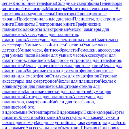
series
Кнопочные телефоны
Складные смартфоны
Телевизоры,
мониторы
Телевизоры
Мониторы
Мониторы-телевизоры
ТВ-
приставки и медиаплееры
Проекторы
Проекционные
экраны
Профессиональные дисплеи
Планшеты, электронные
книги
Планшеты
Электронные книги
Графические
планшеты
Блокноты электронные
Чехлы, бамперы для
планшетов
Аксессуары для планшетов,
смартфонов
Аксессуары для электронных книг
Смарт-часы,
аксессуары
Умные часы
Фитнес-браслеты
Умные часы
детские
Умные часы, фитнес-браслеты
Ремешки, аксессуары
для умных часов
Кабели для умных часов
Аксессуары для
смартфонов, планшетов
Зарядные устройства для телефонов,
планшетов
Чехлы, защитные стекла для телефонов
Чехлы для
смартфонов
Защитные стекла для смартфонов
Защитные
пленки для смартфонов
Стилусы для смартфонов
Игровые
аксессуары для смартфонов
Чехлы для планшетов
Чехлы с
клавиатурой для планшетов
Защитные стекла для
планшетов
Защитные пленки для планшетов
Сумки для
планшетов
Стилусы для планшетов
Аксессуары для
планшетов, смартфонов
Кабели для телефонов,
планшетов
Фото,
видеосъемка
Фотоаппараты
Видеокамеры
Экшн-камеры
Карты
памяти
Объективы
Вспышки
Аксессуары для камер
Сумки и
чехлы для камер
Зарядные устройства, аккумуляторы для фото,
видеокамер
Аксессуары для объективов
Штативы
Цифровые