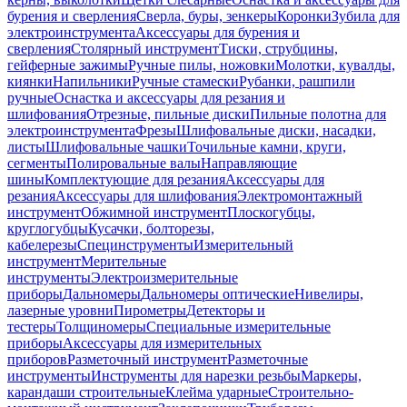
бурения и сверления
Сверла, буры, зенкеры
Коронки
Зубила для
электроинструмента
Аксессуары для бурения и
сверления
Столярный инструмент
Тиски, струбцины,
гейферные зажимы
Ручные пилы, ножовки
Молотки, кувалды,
киянки
Напильники
Ручные стамески
Рубанки, рашпили
ручные
Оснастка и аксессуары для резания и
шлифования
Отрезные, пильные диски
Пильные полотна для
электроинструмента
Фрезы
Шлифовальные диски, насадки,
листы
Шлифовальные чашки
Точильные камни, круги,
сегменты
Полировальные валы
Направляющие
шины
Комплектующие для резания
Аксессуары для
резания
Аксессуары для шлифования
Электромонтажный
инструмент
Обжимной инструмент
Плоскогубцы,
круглогубцы
Кусачки, болторезы,
кабелерезы
Специнструменты
Измерительный
инструмент
Мерительные
инструменты
Электроизмерительные
приборы
Дальномеры
Дальномеры оптические
Нивелиры,
лазерные уровни
Пирометры
Детекторы и
тестеры
Толщиномеры
Специальные измерительные
приборы
Аксессуары для измерительных
приборов
Разметочный инструмент
Разметочные
инструменты
Инструменты для нарезки резьбы
Маркеры,
карандаши строительные
Клейма ударные
Строительно-