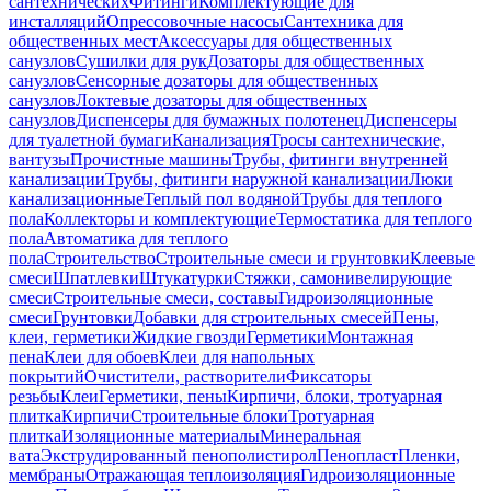
сантехнических
Фитинги
Комплектующие для
инсталляций
Опрессовочные насосы
Сантехника для
общественных мест
Аксессуары для общественных
санузлов
Сушилки для рук
Дозаторы для общественных
санузлов
Сенсорные дозаторы для общественных
санузлов
Локтевые дозаторы для общественных
санузлов
Диспенсеры для бумажных полотенец
Диспенсеры
для туалетной бумаги
Канализация
Тросы сантехнические,
вантузы
Прочистные машины
Трубы, фитинги внутренней
канализации
Трубы, фитинги наружной канализации
Люки
канализационные
Теплый пол водяной
Трубы для теплого
пола
Коллекторы и комплектующие
Термостатика для теплого
пола
Автоматика для теплого
пола
Строительство
Строительные смеси и грунтовки
Клеевые
смеси
Шпатлевки
Штукатурки
Стяжки, самонивелирующие
смеси
Строительные смеси, составы
Гидроизоляционные
смеси
Грунтовки
Добавки для строительных смесей
Пены,
клеи, герметики
Жидкие гвозди
Герметики
Монтажная
пена
Клеи для обоев
Клеи для напольных
покрытий
Очистители, растворители
Фиксаторы
резьбы
Клеи
Герметики, пены
Кирпичи, блоки, тротуарная
плитка
Кирпичи
Строительные блоки
Тротуарная
плитка
Изоляционные материалы
Минеральная
вата
Экструдированный пенополистирол
Пенопласт
Пленки,
мембраны
Отражающая теплоизоляция
Гидроизоляционные