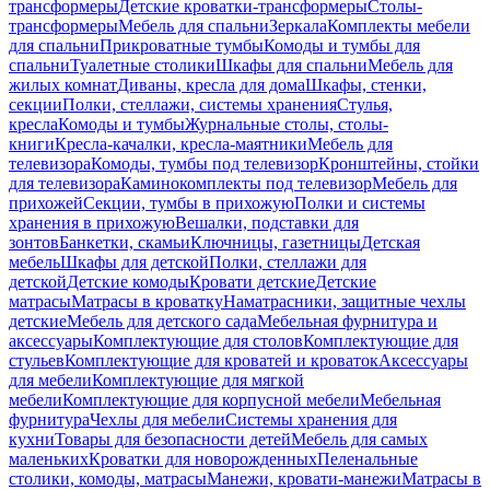
трансформеры
Детские кроватки-трансформеры
Столы-
трансформеры
Мебель для спальни
Зеркала
Комплекты мебели
для спальни
Прикроватные тумбы
Комоды и тумбы для
спальни
Туалетные столики
Шкафы для спальни
Мебель для
жилых комнат
Диваны, кресла для дома
Шкафы, стенки,
секции
Полки, стеллажи, системы хранения
Стулья,
кресла
Комоды и тумбы
Журнальные столы, столы-
книги
Кресла-качалки, кресла-маятники
Мебель для
телевизора
Комоды, тумбы под телевизор
Кронштейны, стойки
для телевизора
Каминокомплекты под телевизор
Мебель для
прихожей
Секции, тумбы в прихожую
Полки и системы
хранения в прихожую
Вешалки, подставки для
зонтов
Банкетки, скамьи
Ключницы, газетницы
Детская
мебель
Шкафы для детской
Полки, стеллажи для
детской
Детские комоды
Кровати детские
Детские
матрасы
Матрасы в кроватку
Наматрасники, защитные чехлы
детские
Мебель для детского сада
Мебельная фурнитура и
аксессуары
Комплектующие для столов
Комплектующие для
стульев
Комплектующие для кроватей и кроваток
Аксессуары
для мебели
Комплектующие для мягкой
мебели
Комплектующие для корпусной мебели
Мебельная
фурнитура
Чехлы для мебели
Системы хранения для
кухни
Товары для безопасности детей
Мебель для самых
маленьких
Кроватки для новорожденных
Пеленальные
столики, комоды, матрасы
Манежи, кровати-манежи
Матрасы в