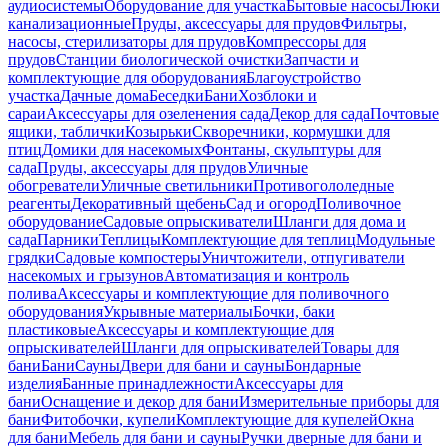
аудиосистемы
Оборудование для участка
Бытовые насосы
Люки
канализационные
Пруды, аксессуары для прудов
Фильтры,
насосы, стерилизаторы для прудов
Компрессоры для
прудов
Станции биологической очистки
Запчасти и
комплектующие для оборудования
Благоустройство
участка
Дачные дома
Беседки
Бани
Хозблоки и
сараи
Аксессуары для озеленения сада
Декор для сада
Почтовые
ящики, таблички
Козырьки
Скворечники, кормушки для
птиц
Домики для насекомых
Фонтаны, скульптуры для
сада
Пруды, аксессуары для прудов
Уличные
обогреватели
Уличные светильники
Противогололедные
реагенты
Декоративный щебень
Сад и огород
Поливочное
оборудование
Садовые опрыскиватели
Шланги для дома и
сада
Парники
Теплицы
Комплектующие для теплиц
Модульные
грядки
Садовые компостеры
Уничтожители, отпугиватели
насекомых и грызунов
Автоматизация и контроль
полива
Аксессуары и комплектующие для поливочного
оборудования
Укрывные материалы
Бочки, баки
пластиковые
Аксессуары и комплектующие для
опрыскивателей
Шланги для опрыскивателей
Товары для
бани
Бани
Сауны
Двери для бани и сауны
Бондарные
изделия
Банные принадлежности
Аксессуары для
бани
Оснащение и декор для бани
Измерительные приборы для
бани
Фитобочки, купели
Комплектующие для купелей
Окна
для бани
Мебель для бани и сауны
Ручки дверные для бани и