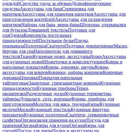
одеждой
Средства ухода за обувью
Дезинфицирующие
средства
Аксессуары для бара
Сервировка для
напитков
Аксессуары для хранения напитков
Аксессуары для
приготовления коктейлей
Аксессуары для охлаждения
напитков
Наборы для бара, мини-бары
Штопоры, открывалки
для бутылок
Домашний текстиль
Подушки для
сна
Одеяла
Комплекты постельных
принадлежностей
Постельное белье
Пледы,
покрывала
Полотенца
Скатерти
Подушки декоративные
Маски,
беруши для сна
Наполнители для домашнего
текстиля
Ткани
Кухонные ножи, аксессуары
Ножи
Аксессуары
для кухонных ножей
Ножеточки и комплектующие
Ковры и
напольные покрытия
Ковры, циновки, шкуры
Ковры,
аксессуары для ковров
Коврики, наборы ковриков
Ковровые
дорожки
Циновки
Покрытия напольные
тафтинговые
Защитные, грязезащитные коврики
Кухонные
принадлежности
Кухонные приборы
Терки,
овощерезки
Разделочные доски
Кухонные термометры,
таймеры
Дуршлаги, сита, воронки
Формы, приборы для
приготовления
Молотки для мяса, тендерайзеры
Кухонные
мелочи
Миски
Кухонный текстиль
Кухонные фартуки,
прихватки
Кухонные полотенца
Скатерти, сервировочные
салфетки
Организация хранения на кухне
Посуда для
хранения
Органайзеры для кухни
Органайзеры для
специй
Посуда для ланча
Полки и аксессуары на