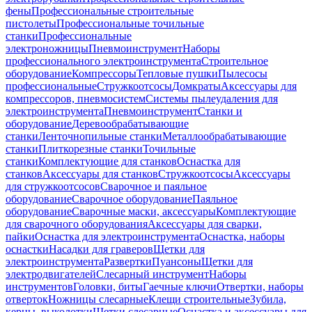
фены
Профессиональные строительные
пистолеты
Профессиональные точильные
станки
Профессиональные
электроножницы
Пневмоинструмент
Наборы
профессионального электроинструмента
Строительное
оборудование
Компрессоры
Тепловые пушки
Пылесосы
профессиональные
Стружкоотсосы
Домкраты
Аксессуары для
компрессоров, пневмосистем
Системы пылеудаления для
электроинструмента
Пневмоинструмент
Станки и
оборудование
Деревообрабатывающие
станки
Ленточнопильные станки
Металлообрабатывающие
станки
Плиткорезные станки
Точильные
станки
Комплектующие для станков
Оснастка для
станков
Аксессуары для станков
Стружкоотсосы
Аксессуары
для стружкоотсосов
Сварочное и паяльное
оборудование
Сварочное оборудование
Паяльное
оборудование
Сварочные маски, аксессуары
Комплектующие
для сварочного оборудования
Аксессуары для сварки,
пайки
Оснастка для электроинструмента
Оснастка, наборы
оснастки
Насадки для граверов
Щетки для
электроинструмента
Развертки
Пуансоны
Щетки для
электродвигателей
Слесарный инструмент
Наборы
инструментов
Головки, биты
Гаечные ключи
Отвертки, наборы
отверток
Ножницы слесарные
Клещи строительные
Зубила,
керны, выколотки
Щетки слесарные
Оснастка и аксессуары для