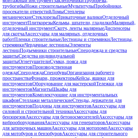
монтажный инструмент
Заклепочники
Труборезы,
трубогибы
Ножи строительные
Мультитулы
Пробойники,
просекатели отверстий
Ломы
Степлеры
механические
Стеклорезы
Прикаточные валики
Отделочный
инструмент
Плиткорезы
Кельмы, шпатели, гладилки
Малярный,
отделочный инструмент
Скотч, ленты малярные
Диспенсеры
для скотча
Аксессуары для малярных, отделочных
работ
Пленки строительные
Лестницы и стремянки
Лестницы,
стремянки
Чердачные лестницы
Элементы
лестниц
Подъемники строительные
Спецодежда и средства
защиты
Средства индивидуальной
защиты
Огнетушители
Сумки, пояса для
инструментов
Производственная
одежда
Спецодежда
Спецобувь
Организация рабочего
пространства
Фонари, прожекторы
Кейсы, ящики для
инструментов
Оборудование для мастерской
Тележки для
инструментов
Магниты
Шкафы для
инструментов
Комплектующие для инструментальных
шкафов
Стеллажи металлические
Стенды, держатели для
инструментов
Поддоны для инструментов
Аксессуары для
силовой и строительной техники
Аксессуары для
бензорезов
Аксессуары для бетоносмесителей
Аксессуары для
виброоборудования
Аксессуары для генераторов
Аксессуары
для затирочных машин
Аксессуары для мотопомп
Аксессуары
для мотобуров и бензобуров
Аксессуары для строительного