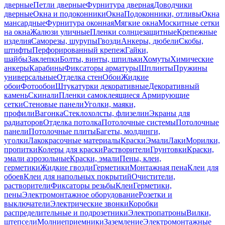
дверные
Петли дверные
Фурнитура дверная
Доводчики
дверные
Окна и подоконники
Окна
Подоконники, отливы
Окна
мансардные
Фурнитура оконная
Мягкие окна
Москитные сетки
на окна
Жалюзи уличные
Пленки солнцезащитные
Крепежные
изделия
Саморезы, шурупы
Гвозди
Анкеры, дюбели
Скобы,
штифты
Перфорированный крепеж
Гайки,
шайбы
Заклепки
Болты, винты, шпильки
Хомуты
Химические
анкеры
Карабины
Фиксаторы арматуры
Шплинты
Пружины
универсальные
Отделка стен
Обои
Жидкие
обои
Фотообои
Штукатурки декоративные
Декоративный
камень
Скинали
Пленки самоклеящиеся
Армирующие
сетки
Стеновые панели
Уголки, маяки,
профили
Вагонка
Стеклохолсты, флизелин
Экраны для
радиаторов
Отделка потолка
Потолочные системы
Потолочные
панели
Потолочные плиты
Багеты, молдинги,
уголки
Лакокрасочные материалы
Краски
Эмали
Лаки
Морилки,
пропитки
Колеры для краски
Растворители
Грунтовки
Краски,
эмали аэрозольные
Краски, эмали
Пены, клеи,
герметики
Жидкие гвозди
Герметики
Монтажная пена
Клеи для
обоев
Клеи для напольных покрытий
Очистители,
растворители
Фиксаторы резьбы
Клеи
Герметики,
пены
Электромонтажное оборудование
Розетки и
выключатели
Электрические звонки
Коробки
распределительные и подрозетники
Электропатроны
Вилки,
штепсели
Молниеприемники
Заземление
Электромонтажные