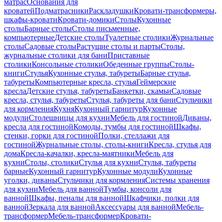
матрас
Основания для
кроватей
Подматрасники
Раскладушки
Кровати-трансформеры,
шкафы-кровати
Кровати-домики
Столы
Кухонные
столы
Барные столы
Столы письменные,
компьютерные
Детские столы
Туалетные столики
Журнальные
столы
Садовые столы
Растущие столы и парты
Столы,
журнальные столики для бани
Приставные
столики
Консольные столики
Обеденные группы
Столы-
книги
Стулья
Кухонные стулья, табуреты
Барные стулья,
табуреты
Компьютерные кресла, стулья
Геймерские
кресла
Детские стулья, табуреты
Банкетки, скамьи
Садовые
кресла, стулья, табуреты
Стулья, табуреты для бани
Стульчики
для кормления
Кухня
Кухонный гарнитур
Кухонные
модули
Столешницы для кухни
Мебель для гостиной
Диваны,
кресла для гостиной
Комоды, тумбы для гостиной
Шкафы,
стенки, горки для гостиной
Полки, стеллажи для
гостиной
Журнальные столы, столы-книги
Кресла, стулья для
дома
Кресла-качалки, кресла-маятники
Мебель для
кухни
Столы, столики
Стулья для кухни
Стулья, табуреты
барные
Кухонный гарнитур
Кухонные модули
Кухонные
уголки, диваны
Стульчики для кормления
Системы хранения
для кухни
Мебель для ванной
Тумбы, консоли для
ванной
Шкафы, пеналы для ванной
Шкафчики, полки для
ванной
Зеркала для ванной
Аксессуары для ванной
Мебель-
трансформер
Мебель-трансформер
Кровати-