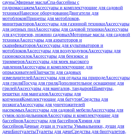
сауны
Эфирные масла
Спа-бассейны с
гидромассажем
Аксессуары и комплектующие для садовой
техники
Навесное оборудование
Двигатели для
мотоблоков
Прицепы для мотоблоков,
минитракторов
Аксессуары для газонной техники
Аксессуары
для цепных пил
Аксессуары для садовой техники
Аксессуары
для кусторезов, ножниц садовых
Моторные масла для садовой
техники
Аксессуары для аэратоторов и
скарификаторов
Аксессуары для культиваторов и
мотоблоков
Аксессуары для воздуходувок
Аксессуары для
газонокосилок
Аксессуары для бензокос и
триммеров
Аксессуары для моек высокого
давления
Аксессуары и комплектующие для
опрыскивателей
Запчасти для садовых
измельчителей
Аксессуары для отдыха на природе
Аксессуары
для гриля
Посуда для гриля
Дополнительное оснащение для
грилей
Аксессуары для мангалов, тандыров
Шампуры,
решетки для мангалов
Аксессуары для
копчения
Комплектующие для батутов
Средства для
розжига
Аксессуары для уничтожителей
насекомых
Аксессуары для садовой мебели
Аксессуары для
сумок-холодильников
Аксессуары и комплектующие для
бассейнов
Аксессуары для бассейнов
Химия для
бассейнов
Дачные души и туалеты
Умывальники, души для
дачи
Биотуалеты
Туалеты для дачи
Средства для биотуалетов,