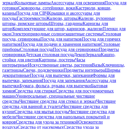
зеркал
Кольцевые лампы
Аксессуары для освещения
Посуда для
готовки
Сковороды, сотейники, воки
Кастрюли, ковши,
казаны
Посуда для СВЧ
Крышки и аксессуары для
посуды
Гастроемкости
Жалюзи, шторы
Жалюзи, рулонные
шторы, римские шторы
Шторы, гардины
Карнизы для
штор
Комплектующие для штор, карнизов, жалюзи
Пленки для
окон
Электроприводные солнцезащитные системы
Столовая
посуда, сервировка
Посуда для напитков
Посуда для горячих
напитков
Посуда для подачи и хранения напитков
Столовые
приборы
Столовая посуда
Посуда для сервировки
Предметы
сервировки
Детская столовая посуда
Декор
Зеркала
Кашпо,
стойки для цветов
Картины, постеры
Часы
интерьерные
Искусственные цветы, растения
Вазы
Ключницы,
газетницы
Свечи, подсвечники
Предметы интерьера
Ширмы
декоративные
Посуда для выпечки, запекания
Формы для
выпечки, запекания
Посуда для запекания
Аксессуары для
выпечки
Бумага, фольга, рукава для выпечки
Бытовая
химия
Средства для стирки
Средства для посудомоечных
машин
Универсальные, специальные чистящие
средства
Чистящие средства для стекол и зеркал
Чистящие
средства для ванной и туалета
Чистящие средства для
кухни
Средства для мытья посуды
Чистящие средства для
мебели
Чистящие средства для напольных покрытий и
ковров
Средства для ухода за техникой
Освежители
воздуха
Средства от насекомых
Средства ухода за