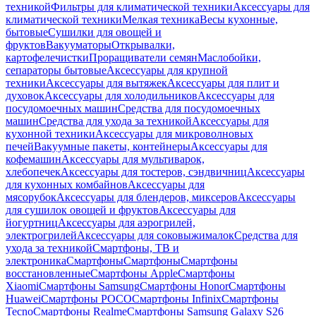
техникой
Фильтры для климатической техники
Аксессуары для
климатической техники
Мелкая техника
Весы кухонные,
бытовые
Сушилки для овощей и
фруктов
Вакууматоры
Открывалки,
картофелечистки
Проращиватели семян
Маслобойки,
сепараторы бытовые
Аксессуары для крупной
техники
Аксессуары для вытяжек
Аксессуары для плит и
духовок
Аксессуары для холодильников
Аксессуары для
посудомоечных машин
Средства для посудомоечных
машин
Средства для ухода за техникой
Аксессуары для
кухонной техники
Аксессуары для микроволновых
печей
Вакуумные пакеты, контейнеры
Аксессуары для
кофемашин
Аксессуары для мультиварок,
хлебопечек
Аксессуары для тостеров, сэндвичниц
Аксессуары
для кухонных комбайнов
Аксессуары для
мясорубок
Аксессуары для блендеров, миксеров
Аксессуары
для сушилок овощей и фруктов
Аксессуары для
йогуртниц
Аксессуары для аэрогрилей,
электрогрилей
Аксессуары для соковыжималок
Средства для
ухода за техникой
Смартфоны, ТВ и
электроника
Смартфоны
Смартфоны
Смартфоны
восстановленные
Смартфоны Apple
Смартфоны
Xiaomi
Смартфоны Samsung
Смартфоны Honor
Смартфоны
Huawei
Смартфоны POCO
Смартфоны Infinix
Смартфоны
Tecno
Смартфоны Realme
Смартфоны Samsung Galaxy S26