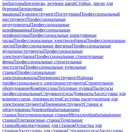
вибраторы
Бензорезы, резчики швов
Стойки, дрели для
бурения
Затирочные
машины
Гидроинструмент
Погрузчики
Профессиональный
инструмент
Профессиональные
шуруповерты
Профессиональные
шлифмашины
Профессиональные
перфораторы
Профессиональные циркулярные
пилы
Профессиональные электролобзики
Профессиональные
дрели
Профессиональные фрезеры
Профессиональные
мультиинструменты
Профессиональные
электрорубанки
Профессиональные строительные
фены
Профессиональные строительные
пистолеты
Профессиональные точильные
станки
Профессиональные
электроножницы
Пневмоинструмент
Наборы
профессионального электроинструмента
Строительное
оборудование
Компрессоры
Тепловые пушки
Пылесосы
профессиональные
Стружкоотсосы
Домкраты
Аксессуары для
компрессоров, пневмосистем
Системы пылеудаления для
электроинструмента
Пневмоинструмент
Станки и
оборудование
Деревообрабатывающие
станки
Ленточнопильные станки
Металлообрабатывающие
станки
Плиткорезные станки
Точильные
станки
Комплектующие для станков
Оснастка для
станков
Аксессуары для станков
Стружкоотсосы
Аксессуары