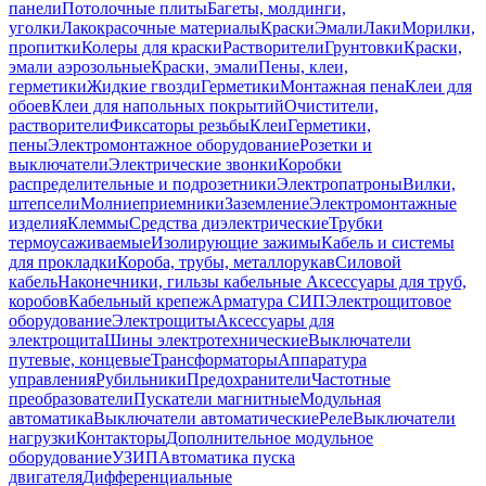
панели
Потолочные плиты
Багеты, молдинги,
уголки
Лакокрасочные материалы
Краски
Эмали
Лаки
Морилки,
пропитки
Колеры для краски
Растворители
Грунтовки
Краски,
эмали аэрозольные
Краски, эмали
Пены, клеи,
герметики
Жидкие гвозди
Герметики
Монтажная пена
Клеи для
обоев
Клеи для напольных покрытий
Очистители,
растворители
Фиксаторы резьбы
Клеи
Герметики,
пены
Электромонтажное оборудование
Розетки и
выключатели
Электрические звонки
Коробки
распределительные и подрозетники
Электропатроны
Вилки,
штепсели
Молниеприемники
Заземление
Электромонтажные
изделия
Клеммы
Средства диэлектрические
Трубки
термоусаживаемые
Изолирующие зажимы
Кабель и системы
для прокладки
Короба, трубы, металлорукав
Силовой
кабель
Наконечники, гильзы кабельные
Аксессуары для труб,
коробов
Кабельный крепеж
Арматура СИП
Электрощитовое
оборудование
Электрощиты
Аксессуары для
электрощита
Шины электротехнические
Выключатели
путевые, концевые
Трансформаторы
Аппаратура
управления
Рубильники
Предохранители
Частотные
преобразователи
Пускатели магнитные
Модульная
автоматика
Выключатели автоматические
Реле
Выключатели
нагрузки
Контакторы
Дополнительное модульное
оборудование
УЗИП
Автоматика пуска
двигателя
Дифференциальные