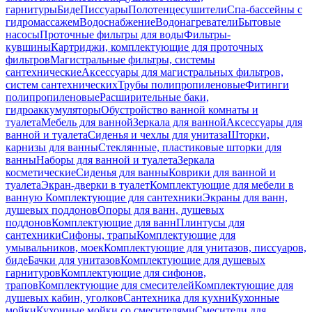
гарнитуры
Биде
Писсуары
Полотенцесушители
Спа-бассейны с
гидромассажем
Водоснабжение
Водонагреватели
Бытовые
насосы
Проточные фильтры для воды
Фильтры-
кувшины
Картриджи, комплектующие для проточных
фильтров
Магистральные фильтры, системы
сантехнические
Аксессуары для магистральных фильтров,
систем сантехнических
Трубы полипропиленовые
Фитинги
полипропиленовые
Расширительные баки,
гидроаккумуляторы
Обустройство ванной комнаты и
туалета
Мебель для ванной
Зеркала для ванной
Аксессуары для
ванной и туалета
Сиденья и чехлы для унитаза
Шторки,
карнизы для ванны
Стеклянные, пластиковые шторки для
ванны
Наборы для ванной и туалета
Зеркала
косметические
Сиденья для ванны
Коврики для ванной и
туалета
Экран-дверки в туалет
Комплектующие для мебели в
ванную
Комплектующие для сантехники
Экраны для ванн,
душевых поддонов
Опоры для ванн, душевых
поддонов
Комплектующие для ванн
Плинтусы для
сантехники
Сифоны, трапы
Комплектующие для
умывальников, моек
Комплектующие для унитазов, писсуаров,
биде
Бачки для унитазов
Комплектующие для душевых
гарнитуров
Комплектующие для сифонов,
трапов
Комплектующие для смесителей
Комплектующие для
душевых кабин, уголков
Сантехника для кухни
Кухонные
мойки
Кухонные мойки со смесителями
Смесители для