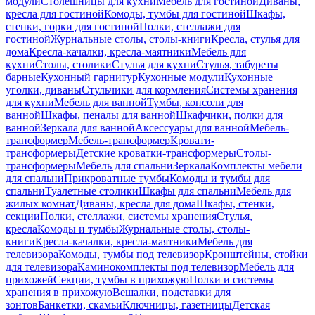
модули
Столешницы для кухни
Мебель для гостиной
Диваны,
кресла для гостиной
Комоды, тумбы для гостиной
Шкафы,
стенки, горки для гостиной
Полки, стеллажи для
гостиной
Журнальные столы, столы-книги
Кресла, стулья для
дома
Кресла-качалки, кресла-маятники
Мебель для
кухни
Столы, столики
Стулья для кухни
Стулья, табуреты
барные
Кухонный гарнитур
Кухонные модули
Кухонные
уголки, диваны
Стульчики для кормления
Системы хранения
для кухни
Мебель для ванной
Тумбы, консоли для
ванной
Шкафы, пеналы для ванной
Шкафчики, полки для
ванной
Зеркала для ванной
Аксессуары для ванной
Мебель-
трансформер
Мебель-трансформер
Кровати-
трансформеры
Детские кроватки-трансформеры
Столы-
трансформеры
Мебель для спальни
Зеркала
Комплекты мебели
для спальни
Прикроватные тумбы
Комоды и тумбы для
спальни
Туалетные столики
Шкафы для спальни
Мебель для
жилых комнат
Диваны, кресла для дома
Шкафы, стенки,
секции
Полки, стеллажи, системы хранения
Стулья,
кресла
Комоды и тумбы
Журнальные столы, столы-
книги
Кресла-качалки, кресла-маятники
Мебель для
телевизора
Комоды, тумбы под телевизор
Кронштейны, стойки
для телевизора
Каминокомплекты под телевизор
Мебель для
прихожей
Секции, тумбы в прихожую
Полки и системы
хранения в прихожую
Вешалки, подставки для
зонтов
Банкетки, скамьи
Ключницы, газетницы
Детская