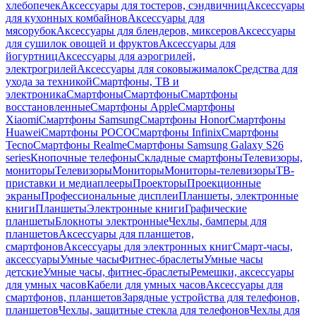
хлебопечек
Аксессуары для тостеров, сэндвичниц
Аксессуары
для кухонных комбайнов
Аксессуары для
мясорубок
Аксессуары для блендеров, миксеров
Аксессуары
для сушилок овощей и фруктов
Аксессуары для
йогуртниц
Аксессуары для аэрогрилей,
электрогрилей
Аксессуары для соковыжималок
Средства для
ухода за техникой
Смартфоны, ТВ и
электроника
Смартфоны
Смартфоны
Смартфоны
восстановленные
Смартфоны Apple
Смартфоны
Xiaomi
Смартфоны Samsung
Смартфоны Honor
Смартфоны
Huawei
Смартфоны POCO
Смартфоны Infinix
Смартфоны
Tecno
Смартфоны Realme
Смартфоны Samsung Galaxy S26
series
Кнопочные телефоны
Складные смартфоны
Телевизоры,
мониторы
Телевизоры
Мониторы
Мониторы-телевизоры
ТВ-
приставки и медиаплееры
Проекторы
Проекционные
экраны
Профессиональные дисплеи
Планшеты, электронные
книги
Планшеты
Электронные книги
Графические
планшеты
Блокноты электронные
Чехлы, бамперы для
планшетов
Аксессуары для планшетов,
смартфонов
Аксессуары для электронных книг
Смарт-часы,
аксессуары
Умные часы
Фитнес-браслеты
Умные часы
детские
Умные часы, фитнес-браслеты
Ремешки, аксессуары
для умных часов
Кабели для умных часов
Аксессуары для
смартфонов, планшетов
Зарядные устройства для телефонов,
планшетов
Чехлы, защитные стекла для телефонов
Чехлы для