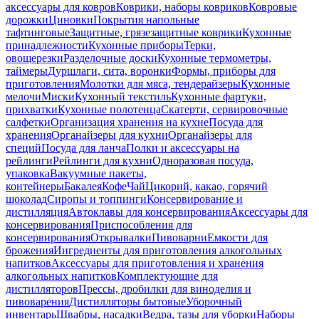
аксессуары для ковров
Коврики, наборы ковриков
Ковровые
дорожки
Циновки
Покрытия напольные
тафтинговые
Защитные, грязезащитные коврики
Кухонные
принадлежности
Кухонные приборы
Терки,
овощерезки
Разделочные доски
Кухонные термометры,
таймеры
Дуршлаги, сита, воронки
Формы, приборы для
приготовления
Молотки для мяса, тендерайзеры
Кухонные
мелочи
Миски
Кухонный текстиль
Кухонные фартуки,
прихватки
Кухонные полотенца
Скатерти, сервировочные
салфетки
Организация хранения на кухне
Посуда для
хранения
Органайзеры для кухни
Органайзеры для
специй
Посуда для ланча
Полки и аксессуары на
рейлинги
Рейлинги для кухни
Одноразовая посуда,
упаковка
Вакуумные пакеты,
контейнеры
Бакалея
Кофе
Чай
Цикорий, какао, горячий
шоколад
Сиропы и топпинги
Консервирование и
дистилляция
Автоклавы для консервирования
Аксессуары для
консервирования
Приспособления для
консервирования
Открывалки
Пивоварни
Емкости для
брожения
Ингредиенты для приготовления алкогольных
напитков
Аксессуары для приготовления и хранения
алкогольных напитков
Комплектующие для
дистилляторов
Прессы, дробилки для виноделия и
пивоварения
Дистилляторы бытовые
Уборочный
инвентарь
Швабры, насадки
Ведра, тазы для уборки
Наборы