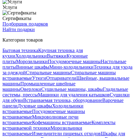
Услуги
Сертификаты
Подборщик подарков
Найти подарки
Категории товаров
Бытовая техника
Крупная техника для
кухни
Холодильники
Вытяжки
Кухонные
плиты
Морозильники
Посудомоечные машины
Настольные
плиты
Винные шкафы
Мини-холодильники
Техника для ухода
за одеждой
Стиральные машины
Стиральные машины
встраиваемые
Утюги
Отпариватели
Швейные, вышивальные
машины
Промышленные швейные
машины
Оверлоки
Сушильные машины, шкафы
Гладильные
системы, прессы
Машинки для удаления катышков
Сушилки
для обуви
Встраиваемая техника, оборудование
Варочные
панели
Духовые шкафы
Холодильники
встраиваемые
Посудомоечные машины
встраиваемые
Микроволновые печи
встраиваемые
Кофемашины встраиваемые
Комплекты
встраиваемой техники
Морозильники
встраиваемые
Измельчители пищевых отходов
Шкафы для