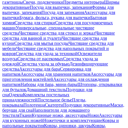
газетницы
Свечи, подсвечники
Предметы интерьера
Ширмы
декоративные
Посуда для выпечки, запекания
Формы для
выпечки, запекания
Посуда для запекания
Аксессуары для
выпечки
Бумага, фольга, рукава для выпечки
Бытовая
химия
Средства для стирки
Средства для посудомоечных
машин
Универсальные, специальные чистящие
средства
Чистящие средства для стекол и зеркал
Чистящие
средства для ванной и туалета
Чистящие средства для
кухни
Средства для мытья посуды
Чистящие средства для
мебели
Чистящие средства для напольных покрытий и
ковров
Средства для ухода за техникой
Освежители
воздуха
Средства от насекомых
Средства ухода за
одеждой
Средства ухода за обувью
Дезинфицирующие
средства
Аксессуары для бара
Сервировка для
напитков
Аксессуары для хранения напитков
Аксессуары для
приготовления коктейлей
Аксессуары для охлаждения
напитков
Наборы для бара, мини-бары
Штопоры, открывалки
для бутылок
Домашний текстиль
Подушки для
сна
Одеяла
Комплекты постельных
принадлежностей
Постельное белье
Пледы,
покрывала
Полотенца
Скатерти
Подушки декоративные
Маски,
беруши для сна
Наполнители для домашнего
текстиля
Ткани
Кухонные ножи, аксессуары
Ножи
Аксессуары
для кухонных ножей
Ножеточки и комплектующие
Ковры и
напольные покрытия
Ковры, циновки, шкуры
Ковры,