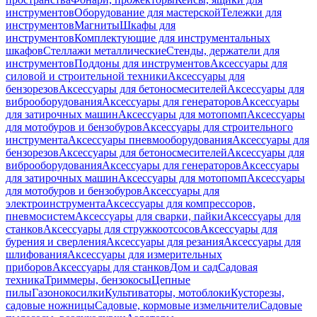
инструментов
Оборудование для мастерской
Тележки для
инструментов
Магниты
Шкафы для
инструментов
Комплектующие для инструментальных
шкафов
Стеллажи металлические
Стенды, держатели для
инструментов
Поддоны для инструментов
Аксессуары для
силовой и строительной техники
Аксессуары для
бензорезов
Аксессуары для бетоносмесителей
Аксессуары для
виброоборудования
Аксессуары для генераторов
Аксессуары
для затирочных машин
Аксессуары для мотопомп
Аксессуары
для мотобуров и бензобуров
Аксессуары для строительного
инструмента
Аксессуары пневмооборудования
Аксессуары для
бензорезов
Аксессуары для бетоносмесителей
Аксессуары для
виброоборудования
Аксессуары для генераторов
Аксессуары
для затирочных машин
Аксессуары для мотопомп
Аксессуары
для мотобуров и бензобуров
Аксессуары для
электроинструмента
Аксессуары для компрессоров,
пневмосистем
Аксессуары для сварки, пайки
Аксессуары для
станков
Аксессуары для стружкоотсосов
Аксессуары для
бурения и сверления
Аксессуары для резания
Аксессуары для
шлифования
Аксессуары для измерительных
приборов
Аксессуары для станков
Дом и сад
Садовая
техника
Триммеры, бензокосы
Цепные
пилы
Газонокосилки
Культиваторы, мотоблоки
Кусторезы,
садовые ножницы
Садовые, кормовые измельчители
Садовые