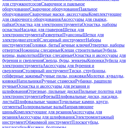
для стружкоотсосов
Сварочное и паяльное
оборудование
Сварочное оборудование
Паяльное
оборудование
Сварочные маски, аксессуары
Комплектующие
для сварочного оборудования
Аксессуары для сварки,
пайки
Оснастка для электроинструмента
Оснастка, наборы
оснастки
Насадки для граверов
Щетки для
электроинструмента
Развертки
Пуансоны
Щетки для
электродвигателей
Слесарный инструмент
Наборы
инструментов
Головки, биты
Гаечные ключи
Отвертки, наборы
отверток
Ножницы слесарные
Клещи строительные
Зубила,
керны, выколотки
Щетки слесарные
Оснастка и аксессуары для
бурения и сверления
Сверла, буры, зенкеры
Коронки
Зубила для
электроинструмента
Аксессуары для бурения и
сверления
Столярный инструмент
Тиски, струбцины,
гейферные зажимы
Ручные пилы, ножовки
Молотки, кувалды,
киянки
Напильники
Ручные стамески
Рубанки, рашпили
ручные
Оснастка и аксессуары для резания и
шлифования
Отрезные, пильные диски
Пильные полотна для
электроинструмента
Фрезы
Шлифовальные диски, насадки,
листы
Шлифовальные чашки
Точильные камни, круги,
сегменты
Полировальные валы
Направляющие
шины
Комплектующие для резания
Аксессуары для
резания
Аксессуары для шлифования
Электромонтажный
инструмент
Обжимной инструмент
Плоскогубцы,
круглогубцы
Кусачки, болторезы,