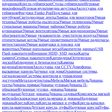
наушники
Кресла геймерские
Столы геймерские
Игровые
микрофоны
Игровая мультимедиа акустика
Аксессуары для
геймеров
Фигурки Funko Pop
Подставки для
ноутбуков
Светодиодные ленты
Лампы для мониторов
Умная
техника
Умные роботы-пылесосы
Умные телевизоры
Умные
стиральные машины
Умные чайники
Умные роботы
кулинарные
Умные вентиляторы
Умные кондиционеры
Умные
обогреватели
Умные увлажнители, очистители воздуха
Умные
отопительные котлы
Умные проветриватели
Умные радиочасы,
метеостанции
Умные кормушки и поилки для
животных
Умные напольные весы
Накопители данных
USB
Flash накопители
Внешние HDD, SSD диски
Карты
памяти
Сетевые накопители
Картридеры
Оптические
диски
Наблюдение и безопасность
Камеры
видеонаблюдения
Аксессуары для CCTV
Домофоны,
вызывные панели
Датчики для дома
Охранные системы,
сигнализации
Системы контроля и управления
доступом
Металлодетекторы
Мебель
Мягкая мебель
Диваны,
тахты
Диваны прямые
Диваны угловые
Диваны П-
образные
Кухонные уголки, диваны
Диваны
модульные
Детские диваны
Диваны садовые
Комплекты мягкой
мебели
Бескаркасные кресла-мешки и диваны
Надувные
диваны
Кресла
Кресла
Кресла-мешки и пуфы
Кресла-качалки,
кресла-маятники
Детские кресла, пуфы
Надувные кресла
Пуфы,
оттоманки
Кресла-кровати
Игровая мебель
Кресла