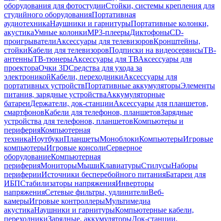
оборудования для фотостудии
Стойки, системы крепления для
студийного оборудования
Портативная
аудиотехника
Наушники и гарнитуры
Портативные колонки,
акустика
Умные колонки
MP3-плееры
Диктофоны
CD-
проигрыватели
Аксессуары для телевизоров
Кронштейны,
стойки
Кабели для телевизоров
Подписки на видеосервисы
ТВ-
антенны
ТВ-тюнеры
Аксессуары для ТВ
Аксессуары для
проектора
Очки 3D
Средства для ухода за
электроникой
Кабели, переходники
Аксессуары для
портативных устройств
Портативные аккумуляторы
Элементы
питания, зарядные устройства
Аккумуляторные
батареи
Держатели, док-станции
Аксессуары для планшетов,
смартфонов
Кабели для телефонов, планшетов
Зарядные
устройства для телефонов, планшетов
Компьютеры и
периферия
Компьютерная
техника
Ноутбуки
Планшеты
Моноблоки
Компьютеры
Игровые
компьютеры
Игровые консоли
Серверное
оборудование
Компьютерная
периферия
Мониторы
Мыши
Клавиатуры
Стилусы
Наборы
периферии
Источники бесперебойного питания
Батареи для
ИБП
Стабилизаторы напряжения
Инверторы
напряжения
Сетевые фильтры, удлинители
Веб-
камеры
Игровые контроллеры
Мультимедиа
акустика
Наушники и гарнитуры
Компьютерные кабели,
переходники
Зарядные, аккумуляторы
Док-станции,