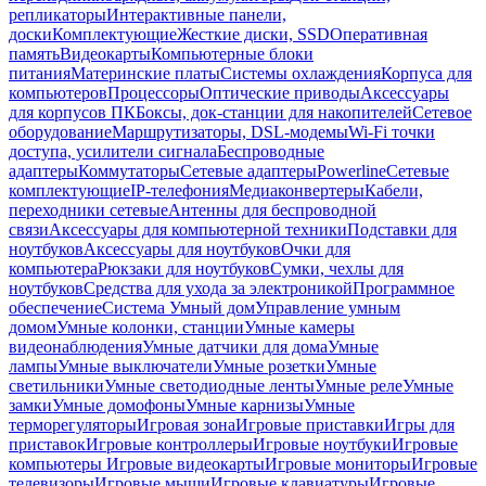
репликаторы
Интерактивные панели,
доски
Комплектующие
Жесткие диски, SSD
Оперативная
память
Видеокарты
Компьютерные блоки
питания
Материнские платы
Системы охлаждения
Корпуса для
компьютеров
Процессоры
Оптические приводы
Аксессуары
для корпусов ПК
Боксы, док-станции для накопителей
Сетевое
оборудование
Маршрутизаторы, DSL-модемы
Wi-Fi точки
доступа, усилители сигнала
Беспроводные
адаптеры
Коммутаторы
Сетевые адаптеры
Powerline
Сетевые
комплектующие
IP-телефония
Медиаконвертеры
Кабели,
переходники сетевые
Антенны для беспроводной
связи
Аксессуары для компьютерной техники
Подставки для
ноутбуков
Аксессуары для ноутбуков
Очки для
компьютера
Рюкзаки для ноутбуков
Сумки, чехлы для
ноутбуков
Средства для ухода за электроникой
Программное
обеспечение
Система Умный дом
Управление умным
домом
Умные колонки, станции
Умные камеры
видеонаблюдения
Умные датчики для дома
Умные
лампы
Умные выключатели
Умные розетки
Умные
светильники
Умные светодиодные ленты
Умные реле
Умные
замки
Умные домофоны
Умные карнизы
Умные
терморегуляторы
Игровая зона
Игровые приставки
Игры для
приставок
Игровые контроллеры
Игровые ноутбуки
Игровые
компьютеры
Игровые видеокарты
Игровые мониторы
Игровые
телевизоры
Игровые мыши
Игровые клавиатуры
Игровые