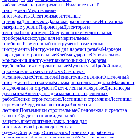
кабелерезы
Специнструменты
Измерительный
инструмент
Мерительные
инструменты
Электроизмерительные
приборы
Дальномеры
Дальномеры оптические
Нивелиры,
лазерные уровни
Пирометры
Детекторы и
тестеры
Толщиномеры
Специальные измерительные
приборы
Аксессуары для измерительных
приборов
Разметочный инструмент
Разметочные
инструменты
Инструменты для нарезки резьбы
Маркеры,
карандаши строительные
Клейма ударные
Строительно-
монтажный инструмент
Заклепочники
Труборезы,
трубогибы
Ножи строительные
Мультитулы
Пробойники,
просекатели отверстий
Ломы
Степлеры
механические
Стеклорезы
Прикаточные валики
Отделочный
инструмент
Плиткорезы
Кельмы, шпатели, гладилки
Малярный,
отделочный инструмент
Скотч, ленты малярные
Диспенсеры
для скотча
Аксессуары для малярных, отделочных
работ
Пленки строительные
Лестницы и стремянки
Лестницы,
стремянки
Чердачные лестницы
Элементы
лестниц
Подъемники строительные
Спецодежда и средства
защиты
Средства индивидуальной
защиты
Огнетушители
Сумки, пояса для
инструментов
Производственная
одежда
Спецодежда
Спецобувь
Организация рабочего
пространства
Фонари, прожекторы
Кейсы, ящики для