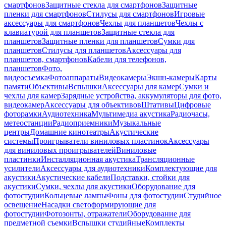
смартфонов
Защитные стекла для смартфонов
Защитные
пленки для смартфонов
Стилусы для смартфонов
Игровые
аксессуары для смартфонов
Чехлы для планшетов
Чехлы с
клавиатурой для планшетов
Защитные стекла для
планшетов
Защитные пленки для планшетов
Сумки для
планшетов
Стилусы для планшетов
Аксессуары для
планшетов, смартфонов
Кабели для телефонов,
планшетов
Фото,
видеосъемка
Фотоаппараты
Видеокамеры
Экшн-камеры
Карты
памяти
Объективы
Вспышки
Аксессуары для камер
Сумки и
чехлы для камер
Зарядные устройства, аккумуляторы для фото,
видеокамер
Аксессуары для объективов
Штативы
Цифровые
фоторамки
Аудиотехника
Мультимедиа акустика
Радиочасы,
метеостанции
Радиоприемники
Музыкальные
центры
Домашние кинотеатры
Акустические
системы
Проигрыватели виниловых пластинок
Аксессуары
для виниловых проигрывателей
Виниловые
пластинки
Инсталляционная акустика
Трансляционные
усилители
Аксессуары для аудиотехники
Комплектующие для
акустики
Акустические кабели
Подставки, стойки для
акустики
Сумки, чехлы для акустики
Оборудование для
фотостудии
Кольцевые лампы
Фоны для фотостудии
Студийное
освещение
Насадки светоформирующие для
фотостудии
Фотозонты, отражатели
Оборудование для
предметной съемки
Вспышки студийные
Комплекты