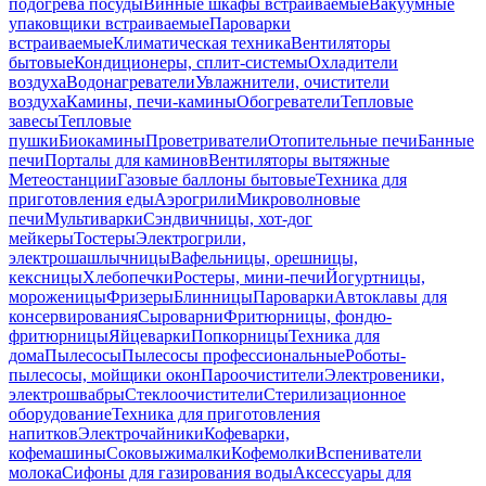
подогрева посуды
Винные шкафы встраиваемые
Вакуумные
упаковщики встраиваемые
Пароварки
встраиваемые
Климатическая техника
Вентиляторы
бытовые
Кондиционеры, сплит-системы
Охладители
воздуха
Водонагреватели
Увлажнители, очистители
воздуха
Камины, печи-камины
Обогреватели
Тепловые
завесы
Тепловые
пушки
Биокамины
Проветриватели
Отопительные печи
Банные
печи
Порталы для каминов
Вентиляторы вытяжные
Метеостанции
Газовые баллоны бытовые
Техника для
приготовления еды
Аэрогрили
Микроволновые
печи
Мультиварки
Сэндвичницы, хот-дог
мейкеры
Тостеры
Электрогрили,
электрошашлычницы
Вафельницы, орешницы,
кексницы
Хлебопечки
Ростеры, мини-печи
Йогуртницы,
мороженицы
Фризеры
Блинницы
Пароварки
Автоклавы для
консервирования
Сыроварни
Фритюрницы, фондю-
фритюрницы
Яйцеварки
Попкорницы
Техника для
дома
Пылесосы
Пылесосы профессиональные
Роботы-
пылесосы, мойщики окон
Пароочистители
Электровеники,
электрошвабры
Стеклоочистители
Стерилизационное
оборудование
Техника для приготовления
напитков
Электрочайники
Кофеварки,
кофемашины
Соковыжималки
Кофемолки
Вспениватели
молока
Сифоны для газирования воды
Аксессуары для