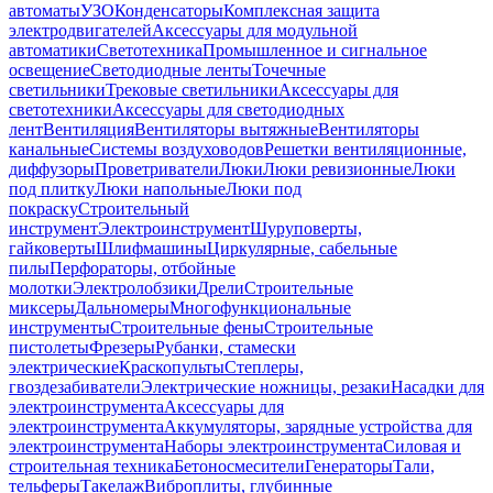
автоматы
УЗО
Конденсаторы
Комплексная защита
электродвигателей
Аксессуары для модульной
автоматики
Светотехника
Промышленное и сигнальное
освещение
Светодиодные ленты
Точечные
светильники
Трековые светильники
Аксессуары для
светотехники
Аксессуары для светодиодных
лент
Вентиляция
Вентиляторы вытяжные
Вентиляторы
канальные
Системы воздуховодов
Решетки вентиляционные,
диффузоры
Проветриватели
Люки
Люки ревизионные
Люки
под плитку
Люки напольные
Люки под
покраску
Строительный
инструмент
Электроинструмент
Шуруповерты,
гайковерты
Шлифмашины
Циркулярные, сабельные
пилы
Перфораторы, отбойные
молотки
Электролобзики
Дрели
Строительные
миксеры
Дальномеры
Многофункциональные
инструменты
Строительные фены
Строительные
пистолеты
Фрезеры
Рубанки, стамески
электрические
Краскопульты
Степлеры,
гвоздезабиватели
Электрические ножницы, резаки
Насадки для
электроинструмента
Аксессуары для
электроинструмента
Аккумуляторы, зарядные устройства для
электроинструмента
Наборы электроинструмента
Силовая и
строительная техника
Бетоносмесители
Генераторы
Тали,
тельферы
Такелаж
Виброплиты, глубинные