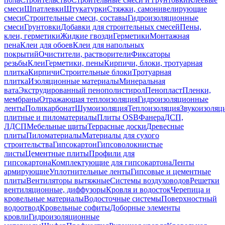
смеси
Шпатлевки
Штукатурки
Стяжки, самонивелирующие
смеси
Строительные смеси, составы
Гидроизоляционные
смеси
Грунтовки
Добавки для строительных смесей
Пены,
клеи, герметики
Жидкие гвозди
Герметики
Монтажная
пена
Клеи для обоев
Клеи для напольных
покрытий
Очистители, растворители
Фиксаторы
резьбы
Клеи
Герметики, пены
Кирпичи, блоки, тротуарная
плитка
Кирпичи
Строительные блоки
Тротуарная
плитка
Изоляционные материалы
Минеральная
вата
Экструдированный пенополистирол
Пенопласт
Пленки,
мембраны
Отражающая теплоизоляция
Гидроизоляционные
ленты
Поликарбонат
Шумоизоляция
Теплоизоляция
Звукоизоляц
плитные и пиломатериалы
Плиты OSB
Фанера
ДСП,
ЛДСП
Мебельные щиты
Террасные доски
Древесные
плиты
Пиломатериалы
Материалы для сухого
строительства
Гипсокартон
Гипсоволокнистые
листы
Цементные плиты
Профили для
гипсокартона
Комплектующие для гипсокартона
Ленты
армирующие
Уплотнительные ленты
Гипсовые и цементные
плиты
Вентиляторы вытяжные
Системы воздуховодов
Решетки
вентиляционные, диффузоры
Кровля и водосток
Черепица и
кровельные материалы
Водосточные системы
Поверхностный
водоотвод
Кровельные софиты
Доборные элементы
кровли
Гидроизоляционные