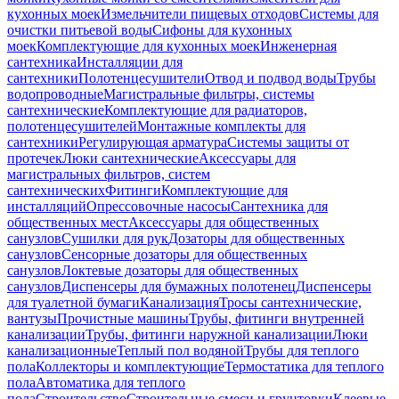
кухонных моек
Измельчители пищевых отходов
Системы для
очистки питьевой воды
Сифоны для кухонных
моек
Комплектующие для кухонных моек
Инженерная
сантехника
Инсталляции для
сантехники
Полотенцесушители
Отвод и подвод воды
Трубы
водопроводные
Магистральные фильтры, системы
сантехнические
Комплектующие для радиаторов,
полотенцесушителей
Монтажные комплекты для
сантехники
Регулирующая арматура
Системы защиты от
протечек
Люки сантехнические
Аксессуары для
магистральных фильтров, систем
сантехнических
Фитинги
Комплектующие для
инсталляций
Опрессовочные насосы
Сантехника для
общественных мест
Аксессуары для общественных
санузлов
Сушилки для рук
Дозаторы для общественных
санузлов
Сенсорные дозаторы для общественных
санузлов
Локтевые дозаторы для общественных
санузлов
Диспенсеры для бумажных полотенец
Диспенсеры
для туалетной бумаги
Канализация
Тросы сантехнические,
вантузы
Прочистные машины
Трубы, фитинги внутренней
канализации
Трубы, фитинги наружной канализации
Люки
канализационные
Теплый пол водяной
Трубы для теплого
пола
Коллекторы и комплектующие
Термостатика для теплого
пола
Автоматика для теплого
пола
Строительство
Строительные смеси и грунтовки
Клеевые