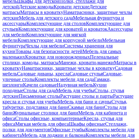
мебель
Шкафы для детской
Полки, стеллажи для
детской
Детские комоды
Кровати детские
Детские
матрасы
Матрасы в кроватку
Наматрасники, защитные чехлы
детские
Мебель для детского сада
Мебельная фурнитура и
аксессуары
Комплектующие для столов
Комплектующие для
стульев
Комплектующие для кроватей и кроваток
Аксессуары
для мебели
Комплектующие для мягкой
мебели
Комплектующие для корпусной мебели
Мебельная
фурнитура
Чехлы для мебели
Системы хранения для
кухни
Товары для безопасности детей
Мебель для самых
маленьких
Кроватки для новорожденных
Пеленальные
столики, комоды, матрасы
Манежи, кровати-манежи
Матрасы в
кроватку
Наматрасники, защитные чехлы в кроватку
Садовая
мебель
Садовые диваны, кресла
Садовые стулья
Садовые,
уличные столы
Комплекты мебели для сада
Гамаки,
шезлонги
Качели садовые
Надувная мебель
Кухни
походные
Столы для сада
Мебель для учебы
Столы, стулья
детские
Письменные столы
Растущие столы и парты
Растущие
кресла и стулья для учебы
Мебель для бани и сауны
Стулья,
табуретки, подставки для бани
Скамьи для бани
Столы для
бани
Журнальные столики для бани
Мебель для кабинета и
офиса
Столы офисные, компьютерные
Кресла, стулья для
офиса
Мягкая мебель для офиса
Шкафы офисные
Стеллажи,
полки для документов
Офисные тумбы
Комплекты мебели для
кабинета
Мебель для лоджии и балкона
Комплекты мебели для