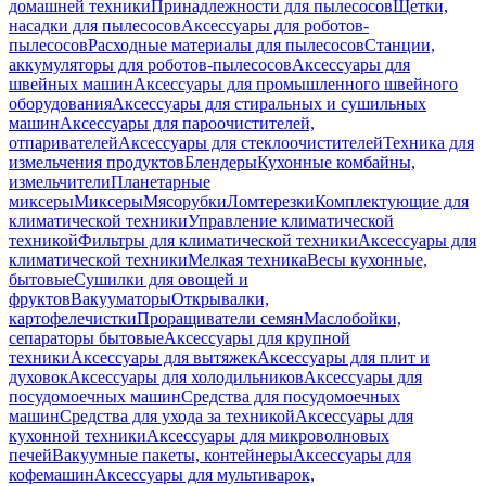
домашней техники
Принадлежности для пылесосов
Щетки,
насадки для пылесосов
Аксессуары для роботов-
пылесосов
Расходные материалы для пылесосов
Станции,
аккумуляторы для роботов-пылесосов
Аксессуары для
швейных машин
Аксессуары для промышленного швейного
оборудования
Аксессуары для стиральных и сушильных
машин
Аксессуары для пароочистителей,
отпаривателей
Аксессуары для стеклоочистителей
Техника для
измельчения продуктов
Блендеры
Кухонные комбайны,
измельчители
Планетарные
миксеры
Миксеры
Мясорубки
Ломтерезки
Комплектующие для
климатической техники
Управление климатической
техникой
Фильтры для климатической техники
Аксессуары для
климатической техники
Мелкая техника
Весы кухонные,
бытовые
Сушилки для овощей и
фруктов
Вакууматоры
Открывалки,
картофелечистки
Проращиватели семян
Маслобойки,
сепараторы бытовые
Аксессуары для крупной
техники
Аксессуары для вытяжек
Аксессуары для плит и
духовок
Аксессуары для холодильников
Аксессуары для
посудомоечных машин
Средства для посудомоечных
машин
Средства для ухода за техникой
Аксессуары для
кухонной техники
Аксессуары для микроволновых
печей
Вакуумные пакеты, контейнеры
Аксессуары для
кофемашин
Аксессуары для мультиварок,