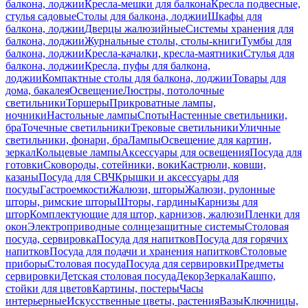
балкона, лоджии
Кресла-мешки для балкона
Кресла подвесные,
стулья садовые
Столы для балкона, лоджии
Шкафы для
балкона, лоджии
Дверцы жалюзийные
Системы хранения для
балкона, лоджии
Журнальные столы, столы-книги
Тумбы для
балкона, лоджии
Кресла-качалки, кресла-маятники
Стулья для
балкона, лоджии
Кресла, пуфы для балкона,
лоджии
Компактные столы для балкона, лоджии
Товары для
дома, бакалея
Освещение
Люстры, потолочные
светильники
Торшеры
Прикроватные лампы,
ночники
Настольные лампы
Споты
Настенные светильники,
бра
Точечные светильники
Трековые светильники
Уличные
светильники, фонари, бра
Лампы
Освещение для картин,
зеркал
Кольцевые лампы
Аксессуары для освещения
Посуда для
готовки
Сковороды, сотейники, воки
Кастрюли, ковши,
казаны
Посуда для СВЧ
Крышки и аксессуары для
посуды
Гастроемкости
Жалюзи, шторы
Жалюзи, рулонные
шторы, римские шторы
Шторы, гардины
Карнизы для
штор
Комплектующие для штор, карнизов, жалюзи
Пленки для
окон
Электроприводные солнцезащитные системы
Столовая
посуда, сервировка
Посуда для напитков
Посуда для горячих
напитков
Посуда для подачи и хранения напитков
Столовые
приборы
Столовая посуда
Посуда для сервировки
Предметы
сервировки
Детская столовая посуда
Декор
Зеркала
Кашпо,
стойки для цветов
Картины, постеры
Часы
интерьерные
Искусственные цветы, растения
Вазы
Ключницы,