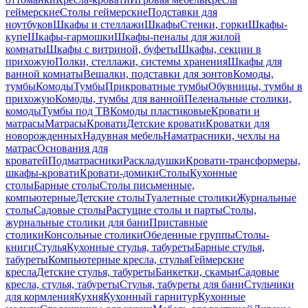
геймерские
Столы геймерские
Подставки для
ноутбуков
Шкафы и стеллажи
Шкафы
Стенки, горки
Шкафы-
купе
Шкафы-гармошки
Шкафы-пеналы для жилой
комнаты
Шкафы с витриной, буфеты
Шкафы, секции в
прихожую
Полки, стеллажи, системы хранения
Шкафы для
ванной комнаты
Вешалки, подставки для зонтов
Комоды,
тумбы
Комоды
Тумбы
Прикроватные тумбы
Обувницы, тумбы в
прихожую
Комоды, тумбы для ванной
Пеленальные столики,
комоды
Тумбы под ТВ
Комоды пластиковые
Кровати и
матрасы
Матрасы
Кровати
Детские кровати
Кроватки для
новорожденных
Надувная мебель
Наматрасники, чехлы на
матрас
Основания для
кроватей
Подматрасники
Раскладушки
Кровати-трансформеры,
шкафы-кровати
Кровати-домики
Столы
Кухонные
столы
Барные столы
Столы письменные,
компьютерные
Детские столы
Туалетные столики
Журнальные
столы
Садовые столы
Растущие столы и парты
Столы,
журнальные столики для бани
Приставные
столики
Консольные столики
Обеденные группы
Столы-
книги
Стулья
Кухонные стулья, табуреты
Барные стулья,
табуреты
Компьютерные кресла, стулья
Геймерские
кресла
Детские стулья, табуреты
Банкетки, скамьи
Садовые
кресла, стулья, табуреты
Стулья, табуреты для бани
Стульчики
для кормления
Кухня
Кухонный гарнитур
Кухонные