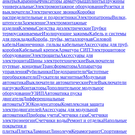
анкеры
Карабины
Фиксаторы арматуры
Шплинты
Пружины
универсальные
Электромонтажное оборудование
Розетки и
выключатели
Электрические звонки
Коробки
распределительные и подрозетники
Электропатроны
Вилки,
штепсели
Заземление
Электромонтажные
изделия
Клеммы
Средства диэлектрические
Трубки
термоусаживаемые
Изолирующие зажимы
Кабель и системы
для прокладки
Короба, трубы, металлорукав
Силовой
кабель
Наконечники, гильзы кабельные
Аксессуары для труб,
коробов
Кабельный крепеж
Арматура СИП
Электрощитовое
оборудование
Электрощиты
Аксессуары для
электрощита
Шины электротехнические
Выключатели
путевые, концевые
Трансформаторы
Аппаратура
управления
Рубильники
Предохранители
Частотные
преобразователи
Пускатели магнитные
Модульная
автоматика
Выключатели автоматические
Реле
Выключатели
нагрузки
Контакторы
Дополнительное модульное
оборудование
УЗИП
Автоматика пуска
двигателя
Дифференциальные
автоматы
УЗО
Конденсаторы
Комплексная защита
электродвигателей
Аксессуары для модульной
автоматики
Приборы учета
Счетчики газа
Счетчики
электроэнергии
Счетчики воды
Ремонт и отделка
Напольные
покрытия и
плитка
Плитка
Ламинат
Линолеум
Керамогранит
Спортивные