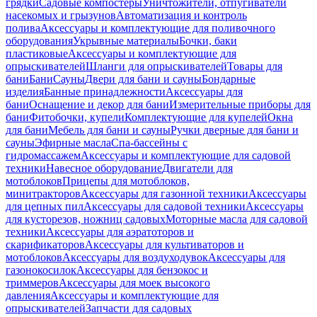
грядки
Садовые компостеры
Уничтожители, отпугиватели
насекомых и грызунов
Автоматизация и контроль
полива
Аксессуары и комплектующие для поливочного
оборудования
Укрывные материалы
Бочки, баки
пластиковые
Аксессуары и комплектующие для
опрыскивателей
Шланги для опрыскивателей
Товары для
бани
Бани
Сауны
Двери для бани и сауны
Бондарные
изделия
Банные принадлежности
Аксессуары для
бани
Оснащение и декор для бани
Измерительные приборы для
бани
Фитобочки, купели
Комплектующие для купелей
Окна
для бани
Мебель для бани и сауны
Ручки дверные для бани и
сауны
Эфирные масла
Спа-бассейны с
гидромассажем
Аксессуары и комплектующие для садовой
техники
Навесное оборудование
Двигатели для
мотоблоков
Прицепы для мотоблоков,
минитракторов
Аксессуары для газонной техники
Аксессуары
для цепных пил
Аксессуары для садовой техники
Аксессуары
для кусторезов, ножниц садовых
Моторные масла для садовой
техники
Аксессуары для аэратоторов и
скарификаторов
Аксессуары для культиваторов и
мотоблоков
Аксессуары для воздуходувок
Аксессуары для
газонокосилок
Аксессуары для бензокос и
триммеров
Аксессуары для моек высокого
давления
Аксессуары и комплектующие для
опрыскивателей
Запчасти для садовых