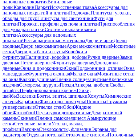
напольные покрытия
Виниловые
полы
Ковролин
Паркет
Искусственная трава
Аксессуары для
напольных покрытий и плитки
Подложка
Плинтусы, уголки,
обводы для труб
Плинтусы для сантехники
Фуги для
плитки
Порожки, профили для пола и плитки
Приспособления
для укладки плитки
Системы выравнивания
плитки
Аксессуары для напольных
покрытий
Реставрационные материалы
Двери и арки
Двери
входные
Двери межкомнатные
Арки межкомнатные
Москитные
сетки
Двери для бани и сауны
Коробки и
фурнитура
Наличники, коробки, доборы
Ручки дверные
Замки
дверные
Петли дверные
Фурнитура дверная
Доводчики
дверные
Окна и подоконники
Окна
Подоконники, отливы
Окна
мансардные
Фурнитура оконная
Мягкие окна
Москитные сетки
на окна
Жалюзи уличные
Пленки солнцезащитные
Крепежные
изделия
Саморезы, шурупы
Гвозди
Анкеры, дюбели
Скобы,
штифты
Перфорированный крепеж
Гайки,
шайбы
Заклепки
Болты, винты, шпильки
Хомуты
Химические
анкеры
Карабины
Фиксаторы арматуры
Шплинты
Пружины
универсальные
Отделка стен
Обои
Жидкие
обои
Фотообои
Штукатурки декоративные
Декоративный
камень
Скинали
Пленки самоклеящиеся
Армирующие
сетки
Стеновые панели
Уголки, маяки,
профили
Вагонка
Стеклохолсты, флизелин
Экраны для
радиаторов
Отделка потолка
Потолочные системы
Потолочные