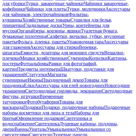
для уборки
Турки, заварочные чайники
Чайники заварочные,
кофейники
Чайники для плиты
Турки, молочники
Аксессуары
для чайников, электрочайников
Фильтры-
кувшины
Хозяйственные товары
Сушилки для белья,
прищепки
Гладильные доски
Урны, контейнеры для
мусора
Органайзеры, корзины, ящики
Туалетная бумага,
бумажные полотенца
Салфетки, мочалки, губки, мусорные
пакеты
Фольга, пленка, пакеты
Упаковочная тара
Аксессуары
для глажения
Аксессуары для стирки
Веревки,
шпагаты
Емкости, дозаторы для моющих средств
Вешалки-
плечики
Мешки хозяйственные
Сувениры
Копилки
Картины,
постеры
Фотоальбомы
Рамки для фотографий,
картин
Предметы интерьера
Шкатулки, подставки для
украшений
Статуэтки
Магниты
сувенирные
Иконы
Праздничный декор
Товары для
праздника
Елки
Аксессуары для елей новогодних
Новогодние
украшения
Светодиодные гирлянды, декорации
Светодиодные
фигуры, игрушки
Временные
татуировки
Фотобутафория
Товары для
маскарада
Подарки
Подарки, подарочные наборы
Подарочные
наборы косметики для лица и тела
Наборы для
бритья
Оформление подарков
Сантехника и
водоснабжение
Сантехника
Душевые кабины, поддоны,
двери
Ванны
Унитазы
Умывальники
Умывальники со
смесителями
Смесители
Душевые панели,