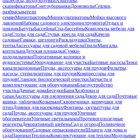
пылесосы, воздуходувки
Аэраторы,
скарификаторы
Снегоуборщики
Дровоколы
Сеялки,
разбрасыватели
семян
Минитракторы
Миникультиваторы
Мойки высокого
давления
Наборы садового электроинструмента
Отдых и
пикник
Батуты
Бассейны
Спа-бассейны
Комплекты мебели для
сада
Столы для сада
Стулья, кресла для сада
Качели
садовые
Гамаки, шезлонги
Раскладушки
Зонты,
тенты
Аксессуары для садовой мебели
Грили
Мангалы,
коптильни
Детская площадка
Сумки-
холодильники
Портативные колонки и
аудиосистемы
Оборудование для участка
Бытовые насосы
Люки
канализационные
Пруды, аксессуары для прудов
Фильтры,
насосы, стерилизаторы для прудов
Компрессоры для
прудов
Станции биологической очистки
Запчасти и
комплектующие для оборудования
Благоустройство
участка
Дачные дома
Беседки
Бани
Хозблоки и
сараи
Аксессуары для озеленения сада
Декор для сада
Почтовые
ящики, таблички
Козырьки
Скворечники, кормушки для
птиц
Домики для насекомых
Фонтаны, скульптуры для
сада
Пруды, аксессуары для прудов
Уличные
обогреватели
Уличные светильники
Противогололедные
реагенты
Декоративный щебень
Сад и огород
Поливочное
оборудование
Садовые опрыскиватели
Шланги для дома и
сада
Парники
Теплицы
Комплектующие для теплиц
Модульные