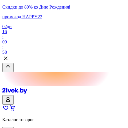
Скидки до 80% ко Дню Рождения!
промокод HAPPY22
02
дн
16
:
09
:
58
Каталог товаров