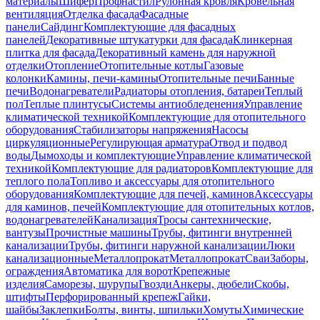
материалы
Шифер
Профнастил
Рулонная кровля
Кровельная
вентиляция
Отделка фасада
Фасадные
панели
Сайдинг
Комплектующие для фасадных
панелей
Декоративные штукатурки для фасада
Клинкерная
плитка для фасада
Декоративный камень для наружной
отделки
Отопление
Отопительные котлы
Газовые
колонки
Камины, печи-камины
Отопительные печи
Банные
печи
Водонагреватели
Радиаторы отопления, батареи
Теплый
пол
Теплые плинтусы
Системы антиобледенения
Управление
климатической техникой
Комплектующие для отопительного
оборудования
Стабилизаторы напряжения
Насосы
циркуляционные
Регулирующая арматура
Отвод и подвод
воды
Дымоходы и комплектующие
Управление климатической
техникой
Комплектующие для радиаторов
Комплектующие для
теплого пола
Топливо и аксессуары для отопительного
оборудования
Комплектующие для печей, каминов
Аксессуары
для каминов, печей
Комплектующие для отопительных котлов,
водонагревателей
Канализация
Тросы сантехнические,
вантузы
Прочистные машины
Трубы, фитинги внутренней
канализации
Трубы, фитинги наружной канализации
Люки
канализационные
Металлопрокат
Металлопрокат
Сваи
Заборы,
ограждения
Автоматика для ворот
Крепежные
изделия
Саморезы, шурупы
Гвозди
Анкеры, дюбели
Скобы,
штифты
Перфорированный крепеж
Гайки,
шайбы
Заклепки
Болты, винты, шпильки
Хомуты
Химические