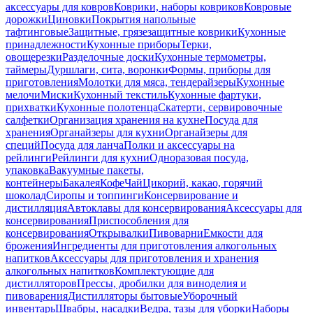
аксессуары для ковров
Коврики, наборы ковриков
Ковровые
дорожки
Циновки
Покрытия напольные
тафтинговые
Защитные, грязезащитные коврики
Кухонные
принадлежности
Кухонные приборы
Терки,
овощерезки
Разделочные доски
Кухонные термометры,
таймеры
Дуршлаги, сита, воронки
Формы, приборы для
приготовления
Молотки для мяса, тендерайзеры
Кухонные
мелочи
Миски
Кухонный текстиль
Кухонные фартуки,
прихватки
Кухонные полотенца
Скатерти, сервировочные
салфетки
Организация хранения на кухне
Посуда для
хранения
Органайзеры для кухни
Органайзеры для
специй
Посуда для ланча
Полки и аксессуары на
рейлинги
Рейлинги для кухни
Одноразовая посуда,
упаковка
Вакуумные пакеты,
контейнеры
Бакалея
Кофе
Чай
Цикорий, какао, горячий
шоколад
Сиропы и топпинги
Консервирование и
дистилляция
Автоклавы для консервирования
Аксессуары для
консервирования
Приспособления для
консервирования
Открывалки
Пивоварни
Емкости для
брожения
Ингредиенты для приготовления алкогольных
напитков
Аксессуары для приготовления и хранения
алкогольных напитков
Комплектующие для
дистилляторов
Прессы, дробилки для виноделия и
пивоварения
Дистилляторы бытовые
Уборочный
инвентарь
Швабры, насадки
Ведра, тазы для уборки
Наборы