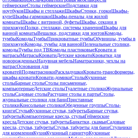
геймерские
Столы геймерские
Подставки для
ноутбуков
Шкафы и стеллажи
Шкафы
Стенки, горки
Шкафы-
купе
Шкафы-гармошки
Шкафы-пеналы для жилой
комнаты
Шкафы с витриной, буфеты
Шкафы, секции в
прихожую
Полки, стеллажи, системы хранения
Шкафы для
ванной комнаты
Вешалки, подставки для зонтов
Комоды,
тумбы
Комоды
Тумбы
Прикроватные тумбы
Обувницы, тумбы в
прихожую
Комоды, тумбы для ванной
Пеленальные столики,
комоды
Тумбы под ТВ
Комоды пластиковые
Кровати и
матрасы
Матрасы
Кровати
Детские кровати
Кроватки для
новорожденных
Надувная мебель
Наматрасники, чехлы на
матрас
Основания для
кроватей
Подматрасники
Раскладушки
Кровати-трансформеры,
шкафы-кровати
Кровати-домики
Столы
Кухонные
столы
Барные столы
Столы письменные,
компьютерные
Детские столы
Туалетные столики
Журнальные
столы
Садовые столы
Растущие столы и парты
Столы,
журнальные столики для бани
Приставные
столики
Консольные столики
Обеденные группы
Столы-
книги
Стулья
Кухонные стулья, табуреты
Барные стулья,
табуреты
Компьютерные кресла, стулья
Геймерские
кресла
Детские стулья, табуреты
Банкетки, скамьи
Садовые
кресла, стулья, табуреты
Стулья, табуреты для бани
Стульчики
для кормления
Кухня
Кухонный гарнитур
Кухонные