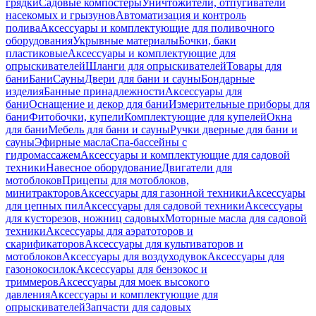
грядки
Садовые компостеры
Уничтожители, отпугиватели
насекомых и грызунов
Автоматизация и контроль
полива
Аксессуары и комплектующие для поливочного
оборудования
Укрывные материалы
Бочки, баки
пластиковые
Аксессуары и комплектующие для
опрыскивателей
Шланги для опрыскивателей
Товары для
бани
Бани
Сауны
Двери для бани и сауны
Бондарные
изделия
Банные принадлежности
Аксессуары для
бани
Оснащение и декор для бани
Измерительные приборы для
бани
Фитобочки, купели
Комплектующие для купелей
Окна
для бани
Мебель для бани и сауны
Ручки дверные для бани и
сауны
Эфирные масла
Спа-бассейны с
гидромассажем
Аксессуары и комплектующие для садовой
техники
Навесное оборудование
Двигатели для
мотоблоков
Прицепы для мотоблоков,
минитракторов
Аксессуары для газонной техники
Аксессуары
для цепных пил
Аксессуары для садовой техники
Аксессуары
для кусторезов, ножниц садовых
Моторные масла для садовой
техники
Аксессуары для аэратоторов и
скарификаторов
Аксессуары для культиваторов и
мотоблоков
Аксессуары для воздуходувок
Аксессуары для
газонокосилок
Аксессуары для бензокос и
триммеров
Аксессуары для моек высокого
давления
Аксессуары и комплектующие для
опрыскивателей
Запчасти для садовых