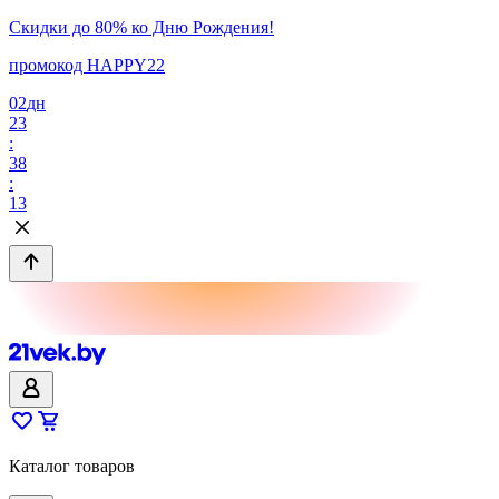
Скидки до 80% ко Дню Рождения!
промокод HAPPY22
02
дн
23
:
38
:
13
Каталог товаров