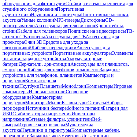
оборудования для фотостудии
Стойки, системы крепления для
студийного оборудования
Портативная
аудиотехника
Наушники и гарнитуры
Портативные колонки,
акустика
Умные колонки
MP3-плееры
Диктофоны
CD-
проигрыватели
Аксессуары для телевизоров
Кронштейны,
стойки
Кабели для телевизоров
Подписки на видеосервисы
ТВ-
антенны
ТВ-тюнеры
Аксессуары для ТВ
Аксессуары для
проектора
Очки 3D
Средства для ухода за
электроникой
Кабели, переходники
Аксессуары для
портативных устройств
Портативные аккумуляторы
Элементы
питания, зарядные устройства
Аккумуляторные
батареи
Держатели, док-станции
Аксессуары для планшетов,
смартфонов
Кабели для телефонов, планшетов
Зарядные
устройства для телефонов, планшетов
Компьютеры и
периферия
Компьютерная
техника
Ноутбуки
Планшеты
Моноблоки
Компьютеры
Игровые
компьютеры
Игровые консоли
Серверное
оборудование
Компьютерная
периферия
Мониторы
Мыши
Клавиатуры
Стилусы
Наборы
периферии
Источники бесперебойного питания
Батареи для
ИБП
Стабилизаторы напряжения
Инверторы
напряжения
Сетевые фильтры, удлинители
Веб-
камеры
Игровые контроллеры
Мультимедиа
акустика
Наушники и гарнитуры
Компьютерные кабели,
переходники
Зарядные, аккумуляторы
Док-станции,