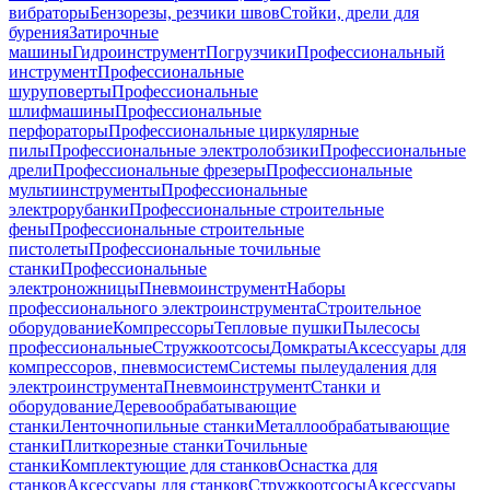
вибраторы
Бензорезы, резчики швов
Стойки, дрели для
бурения
Затирочные
машины
Гидроинструмент
Погрузчики
Профессиональный
инструмент
Профессиональные
шуруповерты
Профессиональные
шлифмашины
Профессиональные
перфораторы
Профессиональные циркулярные
пилы
Профессиональные электролобзики
Профессиональные
дрели
Профессиональные фрезеры
Профессиональные
мультиинструменты
Профессиональные
электрорубанки
Профессиональные строительные
фены
Профессиональные строительные
пистолеты
Профессиональные точильные
станки
Профессиональные
электроножницы
Пневмоинструмент
Наборы
профессионального электроинструмента
Строительное
оборудование
Компрессоры
Тепловые пушки
Пылесосы
профессиональные
Стружкоотсосы
Домкраты
Аксессуары для
компрессоров, пневмосистем
Системы пылеудаления для
электроинструмента
Пневмоинструмент
Станки и
оборудование
Деревообрабатывающие
станки
Ленточнопильные станки
Металлообрабатывающие
станки
Плиткорезные станки
Точильные
станки
Комплектующие для станков
Оснастка для
станков
Аксессуары для станков
Стружкоотсосы
Аксессуары