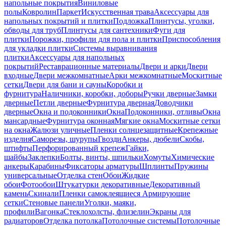
напольные покрытия
Виниловые
полы
Ковролин
Паркет
Искусственная трава
Аксессуары для
напольных покрытий и плитки
Подложка
Плинтусы, уголки,
обводы для труб
Плинтусы для сантехники
Фуги для
плитки
Порожки, профили для пола и плитки
Приспособления
для укладки плитки
Системы выравнивания
плитки
Аксессуары для напольных
покрытий
Реставрационные материалы
Двери и арки
Двери
входные
Двери межкомнатные
Арки межкомнатные
Москитные
сетки
Двери для бани и сауны
Коробки и
фурнитура
Наличники, коробки, доборы
Ручки дверные
Замки
дверные
Петли дверные
Фурнитура дверная
Доводчики
дверные
Окна и подоконники
Окна
Подоконники, отливы
Окна
мансардные
Фурнитура оконная
Мягкие окна
Москитные сетки
на окна
Жалюзи уличные
Пленки солнцезащитные
Крепежные
изделия
Саморезы, шурупы
Гвозди
Анкеры, дюбели
Скобы,
штифты
Перфорированный крепеж
Гайки,
шайбы
Заклепки
Болты, винты, шпильки
Хомуты
Химические
анкеры
Карабины
Фиксаторы арматуры
Шплинты
Пружины
универсальные
Отделка стен
Обои
Жидкие
обои
Фотообои
Штукатурки декоративные
Декоративный
камень
Скинали
Пленки самоклеящиеся
Армирующие
сетки
Стеновые панели
Уголки, маяки,
профили
Вагонка
Стеклохолсты, флизелин
Экраны для
радиаторов
Отделка потолка
Потолочные системы
Потолочные