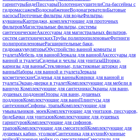
гарнитуры
Биде
Писсуары
Полотенцесушители
Спа-бассейны с
гидромассажем
Водоснабжение
Водонагреватели
Бытовые
насосы
Проточные фильтры для воды
Фильтры-
кувшины
Картриджи, комплектующие для проточных
фильтров
Магистральные фильтры, системы
сантехнические
Аксессуары для магистральных фильтров,
систем сантехнических
Трубы полипропиленовые
Фитинги
полипропиленовые
Расширительные баки,
гидроаккумуляторы
Обустройство ванной комнаты и
туалета
Мебель для ванной
Зеркала для ванной
Аксессуары для
ванной и туалета
Сиденья и чехлы для унитаза
Шторки,
карнизы для ванны
Стеклянные, пластиковые шторки для
ванны
Наборы для ванной и туалета
Зеркала
косметические
Сиденья для ванны
Коврики для ванной и
туалета
Экран-дверки в туалет
Комплектующие для мебели в
ванную
Комплектующие для сантехники
Экраны для ванн,
душевых поддонов
Опоры для ванн, душевых
поддонов
Комплектующие для ванн
Плинтусы для
сантехники
Сифоны, трапы
Комплектующие для
умывальников, моек
Комплектующие для унитазов, писсуаров,
биде
Бачки для унитазов
Комплектующие для душевых
гарнитуров
Комплектующие для сифонов,
трапов
Комплектующие для смесителей
Комплектующие для
душевых кабин, уголков
Сантехника для кухни
Кухонные
мойки
Кухонные мойки со смесителями
Смесители для