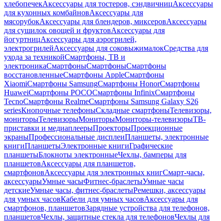
хлебопечек
Аксессуары для тостеров, сэндвичниц
Аксессуары
для кухонных комбайнов
Аксессуары для
мясорубок
Аксессуары для блендеров, миксеров
Аксессуары
для сушилок овощей и фруктов
Аксессуары для
йогуртниц
Аксессуары для аэрогрилей,
электрогрилей
Аксессуары для соковыжималок
Средства для
ухода за техникой
Смартфоны, ТВ и
электроника
Смартфоны
Смартфоны
Смартфоны
восстановленные
Смартфоны Apple
Смартфоны
Xiaomi
Смартфоны Samsung
Смартфоны Honor
Смартфоны
Huawei
Смартфоны POCO
Смартфоны Infinix
Смартфоны
Tecno
Смартфоны Realme
Смартфоны Samsung Galaxy S26
series
Кнопочные телефоны
Складные смартфоны
Телевизоры,
мониторы
Телевизоры
Мониторы
Мониторы-телевизоры
ТВ-
приставки и медиаплееры
Проекторы
Проекционные
экраны
Профессиональные дисплеи
Планшеты, электронные
книги
Планшеты
Электронные книги
Графические
планшеты
Блокноты электронные
Чехлы, бамперы для
планшетов
Аксессуары для планшетов,
смартфонов
Аксессуары для электронных книг
Смарт-часы,
аксессуары
Умные часы
Фитнес-браслеты
Умные часы
детские
Умные часы, фитнес-браслеты
Ремешки, аксессуары
для умных часов
Кабели для умных часов
Аксессуары для
смартфонов, планшетов
Зарядные устройства для телефонов,
планшетов
Чехлы, защитные стекла для телефонов
Чехлы для