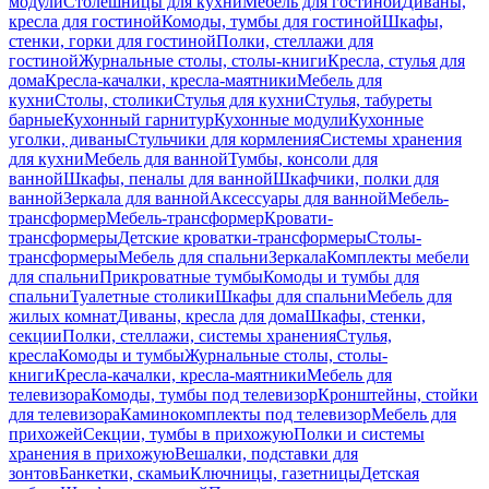
модули
Столешницы для кухни
Мебель для гостиной
Диваны,
кресла для гостиной
Комоды, тумбы для гостиной
Шкафы,
стенки, горки для гостиной
Полки, стеллажи для
гостиной
Журнальные столы, столы-книги
Кресла, стулья для
дома
Кресла-качалки, кресла-маятники
Мебель для
кухни
Столы, столики
Стулья для кухни
Стулья, табуреты
барные
Кухонный гарнитур
Кухонные модули
Кухонные
уголки, диваны
Стульчики для кормления
Системы хранения
для кухни
Мебель для ванной
Тумбы, консоли для
ванной
Шкафы, пеналы для ванной
Шкафчики, полки для
ванной
Зеркала для ванной
Аксессуары для ванной
Мебель-
трансформер
Мебель-трансформер
Кровати-
трансформеры
Детские кроватки-трансформеры
Столы-
трансформеры
Мебель для спальни
Зеркала
Комплекты мебели
для спальни
Прикроватные тумбы
Комоды и тумбы для
спальни
Туалетные столики
Шкафы для спальни
Мебель для
жилых комнат
Диваны, кресла для дома
Шкафы, стенки,
секции
Полки, стеллажи, системы хранения
Стулья,
кресла
Комоды и тумбы
Журнальные столы, столы-
книги
Кресла-качалки, кресла-маятники
Мебель для
телевизора
Комоды, тумбы под телевизор
Кронштейны, стойки
для телевизора
Каминокомплекты под телевизор
Мебель для
прихожей
Секции, тумбы в прихожую
Полки и системы
хранения в прихожую
Вешалки, подставки для
зонтов
Банкетки, скамьи
Ключницы, газетницы
Детская