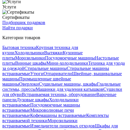
Услуги
Сертификаты
Подборщик подарков
Найти подарки
Категории товаров
Бытовая техника
Крупная техника для
кухни
Холодильники
Вытяжки
Кухонные
плиты
Морозильники
Посудомоечные машины
Настольные
плиты
Винные шкафы
Мини-холодильники
Техника для ухода
за одеждой
Стиральные машины
Стиральные машины
встраиваемые
Утюги
Отпариватели
Швейные, вышивальные
машины
Промышленные швейные
машины
Оверлоки
Сушильные машины, шкафы
Гладильные
системы, прессы
Машинки для удаления катышков
Сушилки
для обуви
Встраиваемая техника, оборудование
Варочные
панели
Духовые шкафы
Холодильники
встраиваемые
Посудомоечные машины
встраиваемые
Микроволновые печи
встраиваемые
Кофемашины встраиваемые
Комплекты
встраиваемой техники
Морозильники
встраиваемые
Измельчители пищевых отходов
Шкафы для