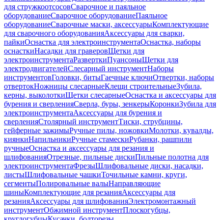
для стружкоотсосов
Сварочное и паяльное
оборудование
Сварочное оборудование
Паяльное
оборудование
Сварочные маски, аксессуары
Комплектующие
для сварочного оборудования
Аксессуары для сварки,
пайки
Оснастка для электроинструмента
Оснастка, наборы
оснастки
Насадки для граверов
Щетки для
электроинструмента
Развертки
Пуансоны
Щетки для
электродвигателей
Слесарный инструмент
Наборы
инструментов
Головки, биты
Гаечные ключи
Отвертки, наборы
отверток
Ножницы слесарные
Клещи строительные
Зубила,
керны, выколотки
Щетки слесарные
Оснастка и аксессуары для
бурения и сверления
Сверла, буры, зенкеры
Коронки
Зубила для
электроинструмента
Аксессуары для бурения и
сверления
Столярный инструмент
Тиски, струбцины,
гейферные зажимы
Ручные пилы, ножовки
Молотки, кувалды,
киянки
Напильники
Ручные стамески
Рубанки, рашпили
ручные
Оснастка и аксессуары для резания и
шлифования
Отрезные, пильные диски
Пильные полотна для
электроинструмента
Фрезы
Шлифовальные диски, насадки,
листы
Шлифовальные чашки
Точильные камни, круги,
сегменты
Полировальные валы
Направляющие
шины
Комплектующие для резания
Аксессуары для
резания
Аксессуары для шлифования
Электромонтажный
инструмент
Обжимной инструмент
Плоскогубцы,
круглогубцы
Кусачки, болторезы,