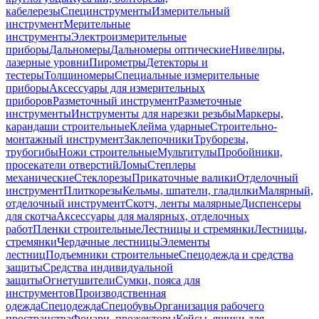
кабелерезы
Специнструменты
Измерительный
инструмент
Мерительные
инструменты
Электроизмерительные
приборы
Дальномеры
Дальномеры оптические
Нивелиры,
лазерные уровни
Пирометры
Детекторы и
тестеры
Толщиномеры
Специальные измерительные
приборы
Аксессуары для измерительных
приборов
Разметочный инструмент
Разметочные
инструменты
Инструменты для нарезки резьбы
Маркеры,
карандаши строительные
Клейма ударные
Строительно-
монтажный инструмент
Заклепочники
Труборезы,
трубогибы
Ножи строительные
Мультитулы
Пробойники,
просекатели отверстий
Ломы
Степлеры
механические
Стеклорезы
Прикаточные валики
Отделочный
инструмент
Плиткорезы
Кельмы, шпатели, гладилки
Малярный,
отделочный инструмент
Скотч, ленты малярные
Диспенсеры
для скотча
Аксессуары для малярных, отделочных
работ
Пленки строительные
Лестницы и стремянки
Лестницы,
стремянки
Чердачные лестницы
Элементы
лестниц
Подъемники строительные
Спецодежда и средства
защиты
Средства индивидуальной
защиты
Огнетушители
Сумки, пояса для
инструментов
Производственная
одежда
Спецодежда
Спецобувь
Организация рабочего
пространства
Фонари, прожекторы
Кейсы, ящики для