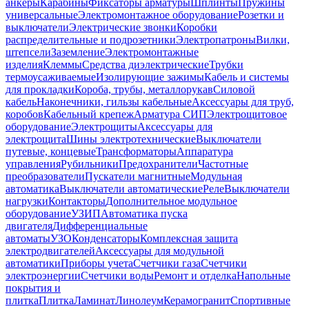
анкеры
Карабины
Фиксаторы арматуры
Шплинты
Пружины
универсальные
Электромонтажное оборудование
Розетки и
выключатели
Электрические звонки
Коробки
распределительные и подрозетники
Электропатроны
Вилки,
штепсели
Заземление
Электромонтажные
изделия
Клеммы
Средства диэлектрические
Трубки
термоусаживаемые
Изолирующие зажимы
Кабель и системы
для прокладки
Короба, трубы, металлорукав
Силовой
кабель
Наконечники, гильзы кабельные
Аксессуары для труб,
коробов
Кабельный крепеж
Арматура СИП
Электрощитовое
оборудование
Электрощиты
Аксессуары для
электрощита
Шины электротехнические
Выключатели
путевые, концевые
Трансформаторы
Аппаратура
управления
Рубильники
Предохранители
Частотные
преобразователи
Пускатели магнитные
Модульная
автоматика
Выключатели автоматические
Реле
Выключатели
нагрузки
Контакторы
Дополнительное модульное
оборудование
УЗИП
Автоматика пуска
двигателя
Дифференциальные
автоматы
УЗО
Конденсаторы
Комплексная защита
электродвигателей
Аксессуары для модульной
автоматики
Приборы учета
Счетчики газа
Счетчики
электроэнергии
Счетчики воды
Ремонт и отделка
Напольные
покрытия и
плитка
Плитка
Ламинат
Линолеум
Керамогранит
Спортивные