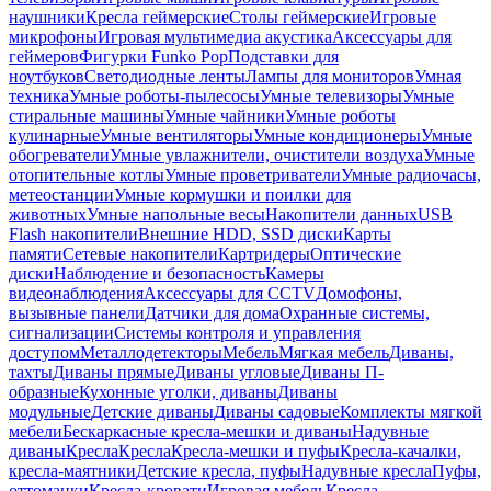
наушники
Кресла геймерские
Столы геймерские
Игровые
микрофоны
Игровая мультимедиа акустика
Аксессуары для
геймеров
Фигурки Funko Pop
Подставки для
ноутбуков
Светодиодные ленты
Лампы для мониторов
Умная
техника
Умные роботы-пылесосы
Умные телевизоры
Умные
стиральные машины
Умные чайники
Умные роботы
кулинарные
Умные вентиляторы
Умные кондиционеры
Умные
обогреватели
Умные увлажнители, очистители воздуха
Умные
отопительные котлы
Умные проветриватели
Умные радиочасы,
метеостанции
Умные кормушки и поилки для
животных
Умные напольные весы
Накопители данных
USB
Flash накопители
Внешние HDD, SSD диски
Карты
памяти
Сетевые накопители
Картридеры
Оптические
диски
Наблюдение и безопасность
Камеры
видеонаблюдения
Аксессуары для CCTV
Домофоны,
вызывные панели
Датчики для дома
Охранные системы,
сигнализации
Системы контроля и управления
доступом
Металлодетекторы
Мебель
Мягкая мебель
Диваны,
тахты
Диваны прямые
Диваны угловые
Диваны П-
образные
Кухонные уголки, диваны
Диваны
модульные
Детские диваны
Диваны садовые
Комплекты мягкой
мебели
Бескаркасные кресла-мешки и диваны
Надувные
диваны
Кресла
Кресла
Кресла-мешки и пуфы
Кресла-качалки,
кресла-маятники
Детские кресла, пуфы
Надувные кресла
Пуфы,
оттоманки
Кресла-кровати
Игровая мебель
Кресла