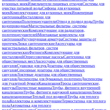
кухонных моек
Измельчители пищевых отходов
Системы для
очистки питьевой воды
Сифоны для кухонных
моек
Комплектующие для кухонных моек
Инженерная
сантехника
Инсталляции для
сантехники
Полотенцесушители
Отвод и подвод воды
Трубы
водопроводные
Магистральные фильтры, системы
сантехнические
Комплектующие для радиаторов,
полотенцесушителей
Монтажные комплекты для
сантехники
Регулирующая арматура
Системы защиты от
протечек
Люки сантехнические
Аксессуары для
магистральных фильтров, систем
сантехнических
Фитинги
Комплектующие для
инсталляций
Опрессовочные насосы
Сантехника для
общественных мест
Аксессуары для общественных
санузлов
Сушилки для рук
Дозаторы для общественных
санузлов
Сенсорные дозаторы для общественных
санузлов
Локтевые дозаторы для общественных
санузлов
Диспенсеры для бумажных полотенец
Диспенсеры
для туалетной бумаги
Канализация
Тросы сантехнические,
вантузы
Прочистные машины
Трубы, фитинги внутренней
канализации
Трубы, фитинги наружной канализации
Люки
канализационные
Теплый пол водяной
Трубы для теплого
пола
Коллекторы и комплектующие
Термостатика для теплого
пола
Автоматика для теплого
пола
Строительство
Строительные смеси и грунтовки
Клеевые