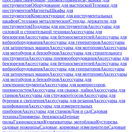
инструментов
Оборудование для мастерской
Тележки для
инструментов
Магниты
Шкафы для
инструментов
Комплектующие для инструментальных
шкафов
Стеллажи металлические
Стенды, держатели для
инструментов
Поддоны для инструментов
Аксессуары для
силовой и строительной техники
Аксессуары для
бензорезов
Аксессуары для бетоносмесителей
Аксессуары для
виброоборудования
Аксессуары для генераторов
Аксессуары
для затирочных машин
Аксессуары для мотопомп
Аксессуары
для мотобуров и бензобуров
Аксессуары для строительного
инструмента
Аксессуары пневмооборудования
Аксессуары для
бензорезов
Аксессуары для бетоносмесителей
Аксессуары для
виброоборудования
Аксессуары для генераторов
Аксессуары
для затирочных машин
Аксессуары для мотопомп
Аксессуары
для мотобуров и бензобуров
Аксессуары для
электроинструмента
Аксессуары для компрессоров,
пневмосистем
Аксессуары для сварки, пайки
Аксессуары для
станков
Аксессуары для стружкоотсосов
Аксессуары для
бурения и сверления
Аксессуары для резания
Аксессуары для
шлифования
Аксессуары для измерительных
приборов
Аксессуары для станков
Дом и сад
Садовая
техника
Триммеры, бензокосы
Цепные
пилы
Газонокосилки
Культиваторы, мотоблоки
Кусторезы,
садовые ножницы
Садовые, кормовые измельчители
Садовые