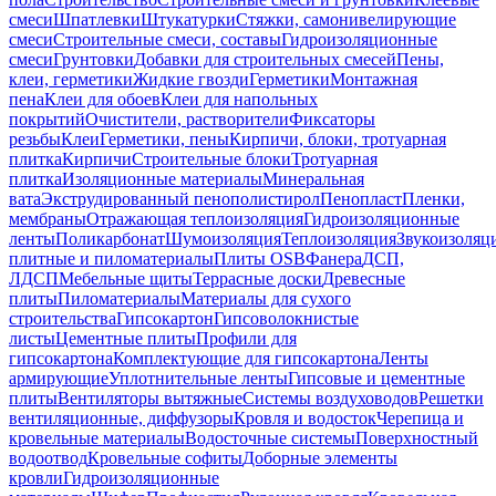
смеси
Шпатлевки
Штукатурки
Стяжки, самонивелирующие
смеси
Строительные смеси, составы
Гидроизоляционные
смеси
Грунтовки
Добавки для строительных смесей
Пены,
клеи, герметики
Жидкие гвозди
Герметики
Монтажная
пена
Клеи для обоев
Клеи для напольных
покрытий
Очистители, растворители
Фиксаторы
резьбы
Клеи
Герметики, пены
Кирпичи, блоки, тротуарная
плитка
Кирпичи
Строительные блоки
Тротуарная
плитка
Изоляционные материалы
Минеральная
вата
Экструдированный пенополистирол
Пенопласт
Пленки,
мембраны
Отражающая теплоизоляция
Гидроизоляционные
ленты
Поликарбонат
Шумоизоляция
Теплоизоляция
Звукоизоляц
плитные и пиломатериалы
Плиты OSB
Фанера
ДСП,
ЛДСП
Мебельные щиты
Террасные доски
Древесные
плиты
Пиломатериалы
Материалы для сухого
строительства
Гипсокартон
Гипсоволокнистые
листы
Цементные плиты
Профили для
гипсокартона
Комплектующие для гипсокартона
Ленты
армирующие
Уплотнительные ленты
Гипсовые и цементные
плиты
Вентиляторы вытяжные
Системы воздуховодов
Решетки
вентиляционные, диффузоры
Кровля и водосток
Черепица и
кровельные материалы
Водосточные системы
Поверхностный
водоотвод
Кровельные софиты
Доборные элементы
кровли
Гидроизоляционные