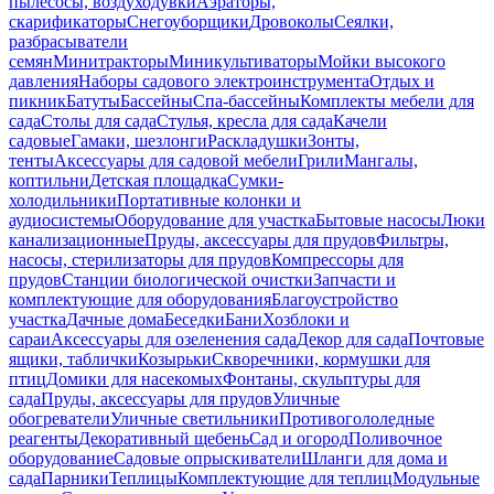
пылесосы, воздуходувки
Аэраторы,
скарификаторы
Снегоуборщики
Дровоколы
Сеялки,
разбрасыватели
семян
Минитракторы
Миникультиваторы
Мойки высокого
давления
Наборы садового электроинструмента
Отдых и
пикник
Батуты
Бассейны
Спа-бассейны
Комплекты мебели для
сада
Столы для сада
Стулья, кресла для сада
Качели
садовые
Гамаки, шезлонги
Раскладушки
Зонты,
тенты
Аксессуары для садовой мебели
Грили
Мангалы,
коптильни
Детская площадка
Сумки-
холодильники
Портативные колонки и
аудиосистемы
Оборудование для участка
Бытовые насосы
Люки
канализационные
Пруды, аксессуары для прудов
Фильтры,
насосы, стерилизаторы для прудов
Компрессоры для
прудов
Станции биологической очистки
Запчасти и
комплектующие для оборудования
Благоустройство
участка
Дачные дома
Беседки
Бани
Хозблоки и
сараи
Аксессуары для озеленения сада
Декор для сада
Почтовые
ящики, таблички
Козырьки
Скворечники, кормушки для
птиц
Домики для насекомых
Фонтаны, скульптуры для
сада
Пруды, аксессуары для прудов
Уличные
обогреватели
Уличные светильники
Противогололедные
реагенты
Декоративный щебень
Сад и огород
Поливочное
оборудование
Садовые опрыскиватели
Шланги для дома и
сада
Парники
Теплицы
Комплектующие для теплиц
Модульные