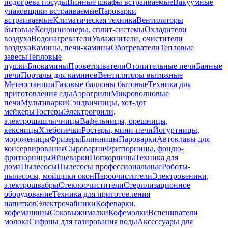
подогрева посуды
Винные шкафы встраиваемые
Вакуумные
упаковщики встраиваемые
Пароварки
встраиваемые
Климатическая техника
Вентиляторы
бытовые
Кондиционеры, сплит-системы
Охладители
воздуха
Водонагреватели
Увлажнители, очистители
воздуха
Камины, печи-камины
Обогреватели
Тепловые
завесы
Тепловые
пушки
Биокамины
Проветриватели
Отопительные печи
Банные
печи
Порталы для каминов
Вентиляторы вытяжные
Метеостанции
Газовые баллоны бытовые
Техника для
приготовления еды
Аэрогрили
Микроволновые
печи
Мультиварки
Сэндвичницы, хот-дог
мейкеры
Тостеры
Электрогрили,
электрошашлычницы
Вафельницы, орешницы,
кексницы
Хлебопечки
Ростеры, мини-печи
Йогуртницы,
мороженицы
Фризеры
Блинницы
Пароварки
Автоклавы для
консервирования
Сыроварни
Фритюрницы, фондю-
фритюрницы
Яйцеварки
Попкорницы
Техника для
дома
Пылесосы
Пылесосы профессиональные
Роботы-
пылесосы, мойщики окон
Пароочистители
Электровеники,
электрошвабры
Стеклоочистители
Стерилизационное
оборудование
Техника для приготовления
напитков
Электрочайники
Кофеварки,
кофемашины
Соковыжималки
Кофемолки
Вспениватели
молока
Сифоны для газирования воды
Аксессуары для