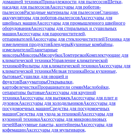
домашней техники
Принадлежности для пылесосов
Щетки,
насадки для пылесосов
Аксессуары для роботов-
пылесосов
Расходные материалы для пылесосов
Станции,
аккумуляторы для роботов-пылесосов
Аксессуары для
швейных машин
Аксессуары для промышленного швейного
оборудования
Аксессуары для стиральных и сушильных
машин
Аксессуары для пароочистителей,
отпаривателей
Аксессуары для стеклоочистителей
Техника для
измельчения продуктов
Блендеры
Кухонные комбайны,
измельчители
Планетарные
миксеры
Миксеры
Мясорубки
Ломтерезки
Комплектующие для
климатической техники
Управление климатической
техникой
Фильтры для климатической техники
Аксессуары для
климатической техники
Мелкая техника
Весы кухонные,
бытовые
Сушилки для овощей и
фруктов
Вакууматоры
Открывалки,
картофелечистки
Проращиватели семян
Маслобойки,
сепараторы бытовые
Аксессуары для крупной
техники
Аксессуары для вытяжек
Аксессуары для плит и
духовок
Аксессуары для холодильников
Аксессуары для
посудомоечных машин
Средства для посудомоечных
машин
Средства для ухода за техникой
Аксессуары для
кухонной техники
Аксессуары для микроволновых
печей
Вакуумные пакеты, контейнеры
Аксессуары для
кофемашин
Аксессуары для мультиварок,