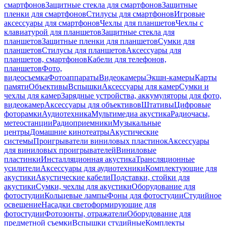
смартфонов
Защитные стекла для смартфонов
Защитные
пленки для смартфонов
Стилусы для смартфонов
Игровые
аксессуары для смартфонов
Чехлы для планшетов
Чехлы с
клавиатурой для планшетов
Защитные стекла для
планшетов
Защитные пленки для планшетов
Сумки для
планшетов
Стилусы для планшетов
Аксессуары для
планшетов, смартфонов
Кабели для телефонов,
планшетов
Фото,
видеосъемка
Фотоаппараты
Видеокамеры
Экшн-камеры
Карты
памяти
Объективы
Вспышки
Аксессуары для камер
Сумки и
чехлы для камер
Зарядные устройства, аккумуляторы для фото,
видеокамер
Аксессуары для объективов
Штативы
Цифровые
фоторамки
Аудиотехника
Мультимедиа акустика
Радиочасы,
метеостанции
Радиоприемники
Музыкальные
центры
Домашние кинотеатры
Акустические
системы
Проигрыватели виниловых пластинок
Аксессуары
для виниловых проигрывателей
Виниловые
пластинки
Инсталляционная акустика
Трансляционные
усилители
Аксессуары для аудиотехники
Комплектующие для
акустики
Акустические кабели
Подставки, стойки для
акустики
Сумки, чехлы для акустики
Оборудование для
фотостудии
Кольцевые лампы
Фоны для фотостудии
Студийное
освещение
Насадки светоформирующие для
фотостудии
Фотозонты, отражатели
Оборудование для
предметной съемки
Вспышки студийные
Комплекты