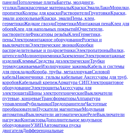
панели
Потолочные плиты
Багеты, молдинги,
уголки
Лакокрасочные материалы
Краски
Эмали
Лаки
Морилки,
пропитки
Колеры для краски
Растворители
Грунтовки
Краски,
эмали аэрозольные
Краски, эмали
Пены, клеи,
герметики
Жидкие гвозди
Герметики
Монтажная пена
Клеи для
обоев
Клеи для напольных покрытий
Очистители,
растворители
Фиксаторы резьбы
Клеи
Герметики,
пены
Электромонтажное оборудование
Розетки и
выключатели
Электрические звонки
Коробки
распределительные и подрозетники
Электропатроны
Вилки,
штепсели
Молниеприемники
Заземление
Электромонтажные
изделия
Клеммы
Средства диэлектрические
Трубки
термоусаживаемые
Изолирующие зажимы
Кабель и системы
для прокладки
Короба, трубы, металлорукав
Силовой
кабель
Наконечники, гильзы кабельные
Аксессуары для труб,
коробов
Кабельный крепеж
Арматура СИП
Электрощитовое
оборудование
Электрощиты
Аксессуары для
электрощита
Шины электротехнические
Выключатели
путевые, концевые
Трансформаторы
Аппаратура
управления
Рубильники
Предохранители
Частотные
преобразователи
Пускатели магнитные
Модульная
автоматика
Выключатели автоматические
Реле
Выключатели
нагрузки
Контакторы
Дополнительное модульное
оборудование
УЗИП
Автоматика пуска
двигателя
Дифференциальные