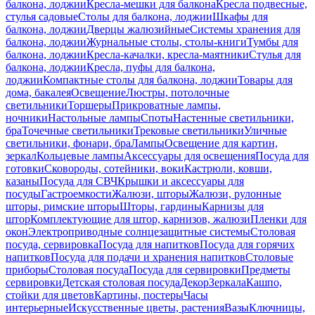
балкона, лоджии
Кресла-мешки для балкона
Кресла подвесные,
стулья садовые
Столы для балкона, лоджии
Шкафы для
балкона, лоджии
Дверцы жалюзийные
Системы хранения для
балкона, лоджии
Журнальные столы, столы-книги
Тумбы для
балкона, лоджии
Кресла-качалки, кресла-маятники
Стулья для
балкона, лоджии
Кресла, пуфы для балкона,
лоджии
Компактные столы для балкона, лоджии
Товары для
дома, бакалея
Освещение
Люстры, потолочные
светильники
Торшеры
Прикроватные лампы,
ночники
Настольные лампы
Споты
Настенные светильники,
бра
Точечные светильники
Трековые светильники
Уличные
светильники, фонари, бра
Лампы
Освещение для картин,
зеркал
Кольцевые лампы
Аксессуары для освещения
Посуда для
готовки
Сковороды, сотейники, воки
Кастрюли, ковши,
казаны
Посуда для СВЧ
Крышки и аксессуары для
посуды
Гастроемкости
Жалюзи, шторы
Жалюзи, рулонные
шторы, римские шторы
Шторы, гардины
Карнизы для
штор
Комплектующие для штор, карнизов, жалюзи
Пленки для
окон
Электроприводные солнцезащитные системы
Столовая
посуда, сервировка
Посуда для напитков
Посуда для горячих
напитков
Посуда для подачи и хранения напитков
Столовые
приборы
Столовая посуда
Посуда для сервировки
Предметы
сервировки
Детская столовая посуда
Декор
Зеркала
Кашпо,
стойки для цветов
Картины, постеры
Часы
интерьерные
Искусственные цветы, растения
Вазы
Ключницы,