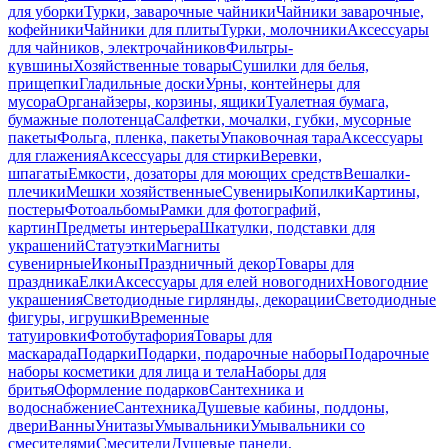
для уборки
Турки, заварочные чайники
Чайники заварочные,
кофейники
Чайники для плиты
Турки, молочники
Аксессуары
для чайников, электрочайников
Фильтры-
кувшины
Хозяйственные товары
Сушилки для белья,
прищепки
Гладильные доски
Урны, контейнеры для
мусора
Органайзеры, корзины, ящики
Туалетная бумага,
бумажные полотенца
Салфетки, мочалки, губки, мусорные
пакеты
Фольга, пленка, пакеты
Упаковочная тара
Аксессуары
для глажения
Аксессуары для стирки
Веревки,
шпагаты
Емкости, дозаторы для моющих средств
Вешалки-
плечики
Мешки хозяйственные
Сувениры
Копилки
Картины,
постеры
Фотоальбомы
Рамки для фотографий,
картин
Предметы интерьера
Шкатулки, подставки для
украшений
Статуэтки
Магниты
сувенирные
Иконы
Праздничный декор
Товары для
праздника
Елки
Аксессуары для елей новогодних
Новогодние
украшения
Светодиодные гирлянды, декорации
Светодиодные
фигуры, игрушки
Временные
татуировки
Фотобутафория
Товары для
маскарада
Подарки
Подарки, подарочные наборы
Подарочные
наборы косметики для лица и тела
Наборы для
бритья
Оформление подарков
Сантехника и
водоснабжение
Сантехника
Душевые кабины, поддоны,
двери
Ванны
Унитазы
Умывальники
Умывальники со
смесителями
Смесители
Душевые панели,