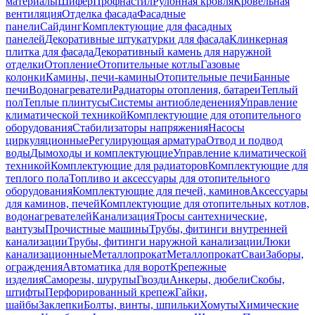
материалы
Шифер
Профнастил
Рулонная кровля
Кровельная
вентиляция
Отделка фасада
Фасадные
панели
Сайдинг
Комплектующие для фасадных
панелей
Декоративные штукатурки для фасада
Клинкерная
плитка для фасада
Декоративный камень для наружной
отделки
Отопление
Отопительные котлы
Газовые
колонки
Камины, печи-камины
Отопительные печи
Банные
печи
Водонагреватели
Радиаторы отопления, батареи
Теплый
пол
Теплые плинтусы
Системы антиобледенения
Управление
климатической техникой
Комплектующие для отопительного
оборудования
Стабилизаторы напряжения
Насосы
циркуляционные
Регулирующая арматура
Отвод и подвод
воды
Дымоходы и комплектующие
Управление климатической
техникой
Комплектующие для радиаторов
Комплектующие для
теплого пола
Топливо и аксессуары для отопительного
оборудования
Комплектующие для печей, каминов
Аксессуары
для каминов, печей
Комплектующие для отопительных котлов,
водонагревателей
Канализация
Тросы сантехнические,
вантузы
Прочистные машины
Трубы, фитинги внутренней
канализации
Трубы, фитинги наружной канализации
Люки
канализационные
Металлопрокат
Металлопрокат
Сваи
Заборы,
ограждения
Автоматика для ворот
Крепежные
изделия
Саморезы, шурупы
Гвозди
Анкеры, дюбели
Скобы,
штифты
Перфорированный крепеж
Гайки,
шайбы
Заклепки
Болты, винты, шпильки
Хомуты
Химические