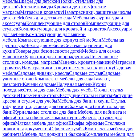
мебель
Шкафы для детской
Полки, стеллажи для
детской
Детские комоды
Кровати детские
Детские
матрасы
Матрасы в кроватку
Наматрасники, защитные чехлы
детские
Мебель для детского сада
Мебельная фурнитура и
аксессуары
Комплектующие для столов
Комплектующие для
стульев
Комплектующие для кроватей и кроваток
Аксессуары
для мебели
Комплектующие для мягкой
мебели
Комплектующие для корпусной мебели
Мебельная
фурнитура
Чехлы для мебели
Системы хранения для
кухни
Товары для безопасности детей
Мебель для самых
маленьких
Кроватки для новорожденных
Пеленальные
столики, комоды, матрасы
Манежи, кровати-манежи
Матрасы в
кроватку
Наматрасники, защитные чехлы в кроватку
Садовая
мебель
Садовые диваны, кресла
Садовые стулья
Садовые,
уличные столы
Комплекты мебели для сада
Гамаки,
шезлонги
Качели садовые
Надувная мебель
Кухни
походные
Столы для сада
Мебель для учебы
Столы, стулья
детские
Письменные столы
Растущие столы и парты
Растущие
кресла и стулья для учебы
Мебель для бани и сауны
Стулья,
табуретки, подставки для бани
Скамьи для бани
Столы для
бани
Журнальные столики для бани
Мебель для кабинета и
офиса
Столы офисные, компьютерные
Кресла, стулья для
офиса
Мягкая мебель для офиса
Шкафы офисные
Стеллажи,
полки для документов
Офисные тумбы
Комплекты мебели для
кабинета
Мебель для лоджии и балкона
Комплекты мебели для