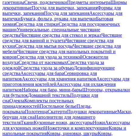
газетницы
Свечи, подсвечники
Предметы интерьера
Ширмы
декоративные
Посуда для выпечки, запекания
Формы для
выпечки, запекания
Посуда для запекания
Аксессуары для
выпечки
Бумага, фольга, рукава для выпечки
Бытовая
химия
Средства для стирки
Средства для посудомоечных
машин
Универсальные, специальные чистящие
средства
Чистящие средства для стекол и зеркал
Чистящие
средства для ванной и туалета
Чистящие средства для
кухни
Средства для мытья посуды
Чистящие средства для
мебели
Чистящие средства для напольных покрытий и
ковров
Средства для ухода за техникой
Освежители
воздуха
Средства от насекомых
Средства ухода за
одеждой
Средства ухода за обувью
Дезинфицирующие
средства
Аксессуары для бара
Сервировка для
напитков
Аксессуары для хранения напитков
Аксессуары для
приготовления коктейлей
Аксессуары для охлаждения
напитков
Наборы для бара, мини-бары
Штопоры, открывалки
для бутылок
Домашний текстиль
Подушки для
сна
Одеяла
Комплекты постельных
принадлежностей
Постельное белье
Пледы,
покрывала
Полотенца
Скатерти
Подушки декоративные
Маски,
беруши для сна
Наполнители для домашнего
текстиля
Ткани
Кухонные ножи, аксессуары
Ножи
Аксессуары
для кухонных ножей
Ножеточки и комплектующие
Ковры и
напольные покрытия
Ковры, циновки, шкуры
Ковры,