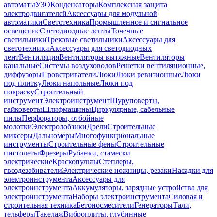
автоматы
УЗО
Конденсаторы
Комплексная защита
электродвигателей
Аксессуары для модульной
автоматики
Светотехника
Промышленное и сигнальное
освещение
Светодиодные ленты
Точечные
светильники
Трековые светильники
Аксессуары для
светотехники
Аксессуары для светодиодных
лент
Вентиляция
Вентиляторы вытяжные
Вентиляторы
канальные
Системы воздуховодов
Решетки вентиляционные,
диффузоры
Проветриватели
Люки
Люки ревизионные
Люки
под плитку
Люки напольные
Люки под
покраску
Строительный
инструмент
Электроинструмент
Шуруповерты,
гайковерты
Шлифмашины
Циркулярные, сабельные
пилы
Перфораторы, отбойные
молотки
Электролобзики
Дрели
Строительные
миксеры
Дальномеры
Многофункциональные
инструменты
Строительные фены
Строительные
пистолеты
Фрезеры
Рубанки, стамески
электрические
Краскопульты
Степлеры,
гвоздезабиватели
Электрические ножницы, резаки
Насадки для
электроинструмента
Аксессуары для
электроинструмента
Аккумуляторы, зарядные устройства для
электроинструмента
Наборы электроинструмента
Силовая и
строительная техника
Бетоносмесители
Генераторы
Тали,
тельферы
Такелаж
Виброплиты, глубинные