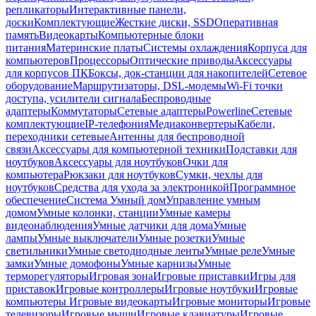
репликаторы
Интерактивные панели,
доски
Комплектующие
Жесткие диски, SSD
Оперативная
память
Видеокарты
Компьютерные блоки
питания
Материнские платы
Системы охлаждения
Корпуса для
компьютеров
Процессоры
Оптические приводы
Аксессуары
для корпусов ПК
Боксы, док-станции для накопителей
Сетевое
оборудование
Маршрутизаторы, DSL-модемы
Wi-Fi точки
доступа, усилители сигнала
Беспроводные
адаптеры
Коммутаторы
Сетевые адаптеры
Powerline
Сетевые
комплектующие
IP-телефония
Медиаконвертеры
Кабели,
переходники сетевые
Антенны для беспроводной
связи
Аксессуары для компьютерной техники
Подставки для
ноутбуков
Аксессуары для ноутбуков
Очки для
компьютера
Рюкзаки для ноутбуков
Сумки, чехлы для
ноутбуков
Средства для ухода за электроникой
Программное
обеспечение
Система Умный дом
Управление умным
домом
Умные колонки, станции
Умные камеры
видеонаблюдения
Умные датчики для дома
Умные
лампы
Умные выключатели
Умные розетки
Умные
светильники
Умные светодиодные ленты
Умные реле
Умные
замки
Умные домофоны
Умные карнизы
Умные
терморегуляторы
Игровая зона
Игровые приставки
Игры для
приставок
Игровые контроллеры
Игровые ноутбуки
Игровые
компьютеры
Игровые видеокарты
Игровые мониторы
Игровые
телевизоры
Игровые мыши
Игровые клавиатуры
Игровые