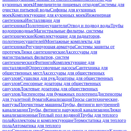
кухонных моек
Измельчители пищевых отходов
Системы для
очистки питьевой воды
Сифоны для кухонных
моек
Комплектующие для кухонных моек
Инженерная
сантехника
Инсталляции для
сантехники
Полотенцесушители
Отвод и подвод воды
Трубы
водопроводные
Магистральные фильтры, системы
сантехнические
Комплектующие для радиаторов,
полотенцесушителей
Монтажные комплекты для
сантехники
Регулирующая арматура
Системы защиты от
протечек
Люки сантехнические
Аксессуары для
магистральных фильтров, систем
сантехнических
Фитинги
Комплектующие для
инсталляций
Опрессовочные насосы
Сантехника для
общественных мест
Аксессуары для общественных
санузлов
Сушилки для рук
Дозаторы для общественных
санузлов
Сенсорные дозаторы для общественных
санузлов
Локтевые дозаторы для общественных
санузлов
Диспенсеры для бумажных полотенец
Диспенсеры
для туалетной бумаги
Канализация
Тросы сантехнические,
вантузы
Прочистные машины
Трубы, фитинги внутренней
канализации
Трубы, фитинги наружной канализации
Люки
канализационные
Теплый пол водяной
Трубы для теплого
пола
Коллекторы и комплектующие
Термостатика для теплого
пола
Автоматика для теплого
пола
Строительство
Строительные смеси и грунтовки
Клеевые