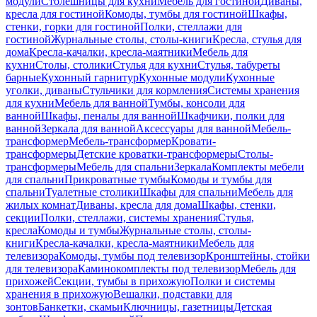
модули
Столешницы для кухни
Мебель для гостиной
Диваны,
кресла для гостиной
Комоды, тумбы для гостиной
Шкафы,
стенки, горки для гостиной
Полки, стеллажи для
гостиной
Журнальные столы, столы-книги
Кресла, стулья для
дома
Кресла-качалки, кресла-маятники
Мебель для
кухни
Столы, столики
Стулья для кухни
Стулья, табуреты
барные
Кухонный гарнитур
Кухонные модули
Кухонные
уголки, диваны
Стульчики для кормления
Системы хранения
для кухни
Мебель для ванной
Тумбы, консоли для
ванной
Шкафы, пеналы для ванной
Шкафчики, полки для
ванной
Зеркала для ванной
Аксессуары для ванной
Мебель-
трансформер
Мебель-трансформер
Кровати-
трансформеры
Детские кроватки-трансформеры
Столы-
трансформеры
Мебель для спальни
Зеркала
Комплекты мебели
для спальни
Прикроватные тумбы
Комоды и тумбы для
спальни
Туалетные столики
Шкафы для спальни
Мебель для
жилых комнат
Диваны, кресла для дома
Шкафы, стенки,
секции
Полки, стеллажи, системы хранения
Стулья,
кресла
Комоды и тумбы
Журнальные столы, столы-
книги
Кресла-качалки, кресла-маятники
Мебель для
телевизора
Комоды, тумбы под телевизор
Кронштейны, стойки
для телевизора
Каминокомплекты под телевизор
Мебель для
прихожей
Секции, тумбы в прихожую
Полки и системы
хранения в прихожую
Вешалки, подставки для
зонтов
Банкетки, скамьи
Ключницы, газетницы
Детская