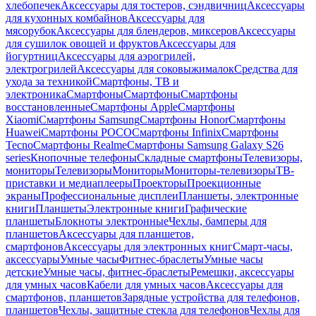
хлебопечек
Аксессуары для тостеров, сэндвичниц
Аксессуары
для кухонных комбайнов
Аксессуары для
мясорубок
Аксессуары для блендеров, миксеров
Аксессуары
для сушилок овощей и фруктов
Аксессуары для
йогуртниц
Аксессуары для аэрогрилей,
электрогрилей
Аксессуары для соковыжималок
Средства для
ухода за техникой
Смартфоны, ТВ и
электроника
Смартфоны
Смартфоны
Смартфоны
восстановленные
Смартфоны Apple
Смартфоны
Xiaomi
Смартфоны Samsung
Смартфоны Honor
Смартфоны
Huawei
Смартфоны POCO
Смартфоны Infinix
Смартфоны
Tecno
Смартфоны Realme
Смартфоны Samsung Galaxy S26
series
Кнопочные телефоны
Складные смартфоны
Телевизоры,
мониторы
Телевизоры
Мониторы
Мониторы-телевизоры
ТВ-
приставки и медиаплееры
Проекторы
Проекционные
экраны
Профессиональные дисплеи
Планшеты, электронные
книги
Планшеты
Электронные книги
Графические
планшеты
Блокноты электронные
Чехлы, бамперы для
планшетов
Аксессуары для планшетов,
смартфонов
Аксессуары для электронных книг
Смарт-часы,
аксессуары
Умные часы
Фитнес-браслеты
Умные часы
детские
Умные часы, фитнес-браслеты
Ремешки, аксессуары
для умных часов
Кабели для умных часов
Аксессуары для
смартфонов, планшетов
Зарядные устройства для телефонов,
планшетов
Чехлы, защитные стекла для телефонов
Чехлы для