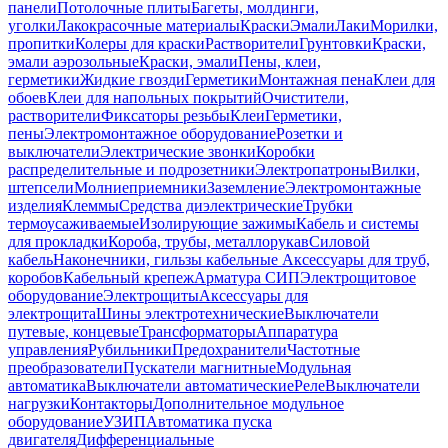
панели
Потолочные плиты
Багеты, молдинги,
уголки
Лакокрасочные материалы
Краски
Эмали
Лаки
Морилки,
пропитки
Колеры для краски
Растворители
Грунтовки
Краски,
эмали аэрозольные
Краски, эмали
Пены, клеи,
герметики
Жидкие гвозди
Герметики
Монтажная пена
Клеи для
обоев
Клеи для напольных покрытий
Очистители,
растворители
Фиксаторы резьбы
Клеи
Герметики,
пены
Электромонтажное оборудование
Розетки и
выключатели
Электрические звонки
Коробки
распределительные и подрозетники
Электропатроны
Вилки,
штепсели
Молниеприемники
Заземление
Электромонтажные
изделия
Клеммы
Средства диэлектрические
Трубки
термоусаживаемые
Изолирующие зажимы
Кабель и системы
для прокладки
Короба, трубы, металлорукав
Силовой
кабель
Наконечники, гильзы кабельные
Аксессуары для труб,
коробов
Кабельный крепеж
Арматура СИП
Электрощитовое
оборудование
Электрощиты
Аксессуары для
электрощита
Шины электротехнические
Выключатели
путевые, концевые
Трансформаторы
Аппаратура
управления
Рубильники
Предохранители
Частотные
преобразователи
Пускатели магнитные
Модульная
автоматика
Выключатели автоматические
Реле
Выключатели
нагрузки
Контакторы
Дополнительное модульное
оборудование
УЗИП
Автоматика пуска
двигателя
Дифференциальные