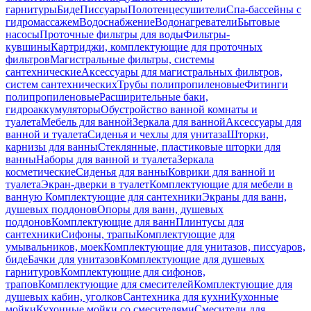
гарнитуры
Биде
Писсуары
Полотенцесушители
Спа-бассейны с
гидромассажем
Водоснабжение
Водонагреватели
Бытовые
насосы
Проточные фильтры для воды
Фильтры-
кувшины
Картриджи, комплектующие для проточных
фильтров
Магистральные фильтры, системы
сантехнические
Аксессуары для магистральных фильтров,
систем сантехнических
Трубы полипропиленовые
Фитинги
полипропиленовые
Расширительные баки,
гидроаккумуляторы
Обустройство ванной комнаты и
туалета
Мебель для ванной
Зеркала для ванной
Аксессуары для
ванной и туалета
Сиденья и чехлы для унитаза
Шторки,
карнизы для ванны
Стеклянные, пластиковые шторки для
ванны
Наборы для ванной и туалета
Зеркала
косметические
Сиденья для ванны
Коврики для ванной и
туалета
Экран-дверки в туалет
Комплектующие для мебели в
ванную
Комплектующие для сантехники
Экраны для ванн,
душевых поддонов
Опоры для ванн, душевых
поддонов
Комплектующие для ванн
Плинтусы для
сантехники
Сифоны, трапы
Комплектующие для
умывальников, моек
Комплектующие для унитазов, писсуаров,
биде
Бачки для унитазов
Комплектующие для душевых
гарнитуров
Комплектующие для сифонов,
трапов
Комплектующие для смесителей
Комплектующие для
душевых кабин, уголков
Сантехника для кухни
Кухонные
мойки
Кухонные мойки со смесителями
Смесители для