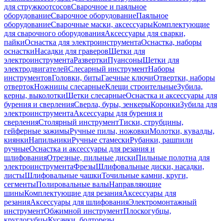
для стружкоотсосов
Сварочное и паяльное
оборудование
Сварочное оборудование
Паяльное
оборудование
Сварочные маски, аксессуары
Комплектующие
для сварочного оборудования
Аксессуары для сварки,
пайки
Оснастка для электроинструмента
Оснастка, наборы
оснастки
Насадки для граверов
Щетки для
электроинструмента
Развертки
Пуансоны
Щетки для
электродвигателей
Слесарный инструмент
Наборы
инструментов
Головки, биты
Гаечные ключи
Отвертки, наборы
отверток
Ножницы слесарные
Клещи строительные
Зубила,
керны, выколотки
Щетки слесарные
Оснастка и аксессуары для
бурения и сверления
Сверла, буры, зенкеры
Коронки
Зубила для
электроинструмента
Аксессуары для бурения и
сверления
Столярный инструмент
Тиски, струбцины,
гейферные зажимы
Ручные пилы, ножовки
Молотки, кувалды,
киянки
Напильники
Ручные стамески
Рубанки, рашпили
ручные
Оснастка и аксессуары для резания и
шлифования
Отрезные, пильные диски
Пильные полотна для
электроинструмента
Фрезы
Шлифовальные диски, насадки,
листы
Шлифовальные чашки
Точильные камни, круги,
сегменты
Полировальные валы
Направляющие
шины
Комплектующие для резания
Аксессуары для
резания
Аксессуары для шлифования
Электромонтажный
инструмент
Обжимной инструмент
Плоскогубцы,
круглогубцы
Кусачки, болторезы,