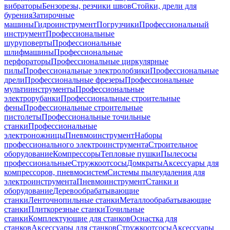
вибраторы
Бензорезы, резчики швов
Стойки, дрели для
бурения
Затирочные
машины
Гидроинструмент
Погрузчики
Профессиональный
инструмент
Профессиональные
шуруповерты
Профессиональные
шлифмашины
Профессиональные
перфораторы
Профессиональные циркулярные
пилы
Профессиональные электролобзики
Профессиональные
дрели
Профессиональные фрезеры
Профессиональные
мультиинструменты
Профессиональные
электрорубанки
Профессиональные строительные
фены
Профессиональные строительные
пистолеты
Профессиональные точильные
станки
Профессиональные
электроножницы
Пневмоинструмент
Наборы
профессионального электроинструмента
Строительное
оборудование
Компрессоры
Тепловые пушки
Пылесосы
профессиональные
Стружкоотсосы
Домкраты
Аксессуары для
компрессоров, пневмосистем
Системы пылеудаления для
электроинструмента
Пневмоинструмент
Станки и
оборудование
Деревообрабатывающие
станки
Ленточнопильные станки
Металлообрабатывающие
станки
Плиткорезные станки
Точильные
станки
Комплектующие для станков
Оснастка для
станков
Аксессуары для станков
Стружкоотсосы
Аксессуары