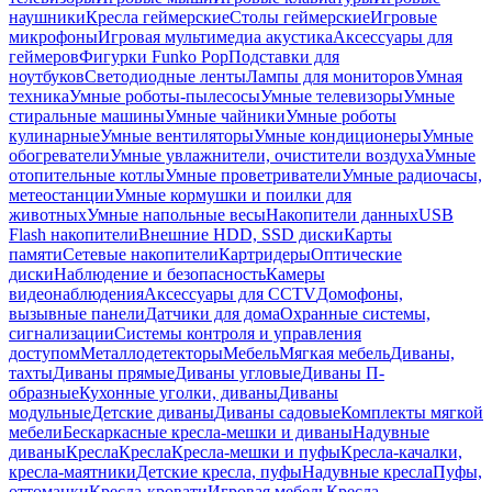
наушники
Кресла геймерские
Столы геймерские
Игровые
микрофоны
Игровая мультимедиа акустика
Аксессуары для
геймеров
Фигурки Funko Pop
Подставки для
ноутбуков
Светодиодные ленты
Лампы для мониторов
Умная
техника
Умные роботы-пылесосы
Умные телевизоры
Умные
стиральные машины
Умные чайники
Умные роботы
кулинарные
Умные вентиляторы
Умные кондиционеры
Умные
обогреватели
Умные увлажнители, очистители воздуха
Умные
отопительные котлы
Умные проветриватели
Умные радиочасы,
метеостанции
Умные кормушки и поилки для
животных
Умные напольные весы
Накопители данных
USB
Flash накопители
Внешние HDD, SSD диски
Карты
памяти
Сетевые накопители
Картридеры
Оптические
диски
Наблюдение и безопасность
Камеры
видеонаблюдения
Аксессуары для CCTV
Домофоны,
вызывные панели
Датчики для дома
Охранные системы,
сигнализации
Системы контроля и управления
доступом
Металлодетекторы
Мебель
Мягкая мебель
Диваны,
тахты
Диваны прямые
Диваны угловые
Диваны П-
образные
Кухонные уголки, диваны
Диваны
модульные
Детские диваны
Диваны садовые
Комплекты мягкой
мебели
Бескаркасные кресла-мешки и диваны
Надувные
диваны
Кресла
Кресла
Кресла-мешки и пуфы
Кресла-качалки,
кресла-маятники
Детские кресла, пуфы
Надувные кресла
Пуфы,
оттоманки
Кресла-кровати
Игровая мебель
Кресла