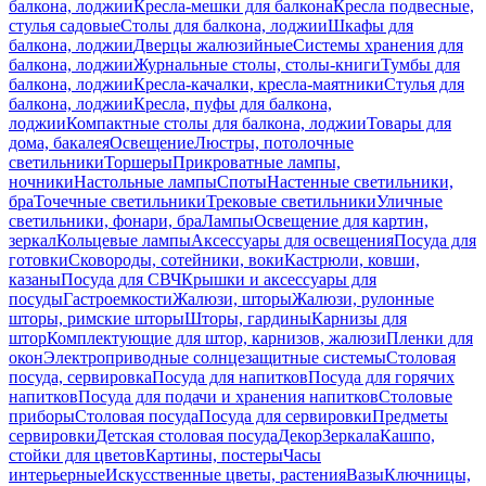
балкона, лоджии
Кресла-мешки для балкона
Кресла подвесные,
стулья садовые
Столы для балкона, лоджии
Шкафы для
балкона, лоджии
Дверцы жалюзийные
Системы хранения для
балкона, лоджии
Журнальные столы, столы-книги
Тумбы для
балкона, лоджии
Кресла-качалки, кресла-маятники
Стулья для
балкона, лоджии
Кресла, пуфы для балкона,
лоджии
Компактные столы для балкона, лоджии
Товары для
дома, бакалея
Освещение
Люстры, потолочные
светильники
Торшеры
Прикроватные лампы,
ночники
Настольные лампы
Споты
Настенные светильники,
бра
Точечные светильники
Трековые светильники
Уличные
светильники, фонари, бра
Лампы
Освещение для картин,
зеркал
Кольцевые лампы
Аксессуары для освещения
Посуда для
готовки
Сковороды, сотейники, воки
Кастрюли, ковши,
казаны
Посуда для СВЧ
Крышки и аксессуары для
посуды
Гастроемкости
Жалюзи, шторы
Жалюзи, рулонные
шторы, римские шторы
Шторы, гардины
Карнизы для
штор
Комплектующие для штор, карнизов, жалюзи
Пленки для
окон
Электроприводные солнцезащитные системы
Столовая
посуда, сервировка
Посуда для напитков
Посуда для горячих
напитков
Посуда для подачи и хранения напитков
Столовые
приборы
Столовая посуда
Посуда для сервировки
Предметы
сервировки
Детская столовая посуда
Декор
Зеркала
Кашпо,
стойки для цветов
Картины, постеры
Часы
интерьерные
Искусственные цветы, растения
Вазы
Ключницы,