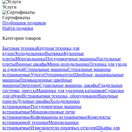
Услуги
Сертификаты
Подборщик подарков
Найти подарки
Категории товаров
Бытовая техника
Крупная техника для
кухни
Холодильники
Вытяжки
Кухонные
плиты
Морозильники
Посудомоечные машины
Настольные
плиты
Винные шкафы
Мини-холодильники
Техника для ухода
за одеждой
Стиральные машины
Стиральные машины
встраиваемые
Утюги
Отпариватели
Швейные, вышивальные
машины
Промышленные швейные
машины
Оверлоки
Сушильные машины, шкафы
Гладильные
системы, прессы
Машинки для удаления катышков
Сушилки
для обуви
Встраиваемая техника, оборудование
Варочные
панели
Духовые шкафы
Холодильники
встраиваемые
Посудомоечные машины
встраиваемые
Микроволновые печи
встраиваемые
Кофемашины встраиваемые
Комплекты
встраиваемой техники
Морозильники
встраиваемые
Измельчители пищевых отходов
Шкафы для