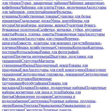
для уборки
Турки, заварочные чайники
Чайники заварочные,
кофейники
Чайники для плиты
Турки, молочники
Аксессуары
для чайников, электрочайников
Фильтры-
кувшины
Хозяйственные товары
Сушилки для белья,
прищепки
Гладильные доски
Урны, контейнеры для
мусора
Органайзеры, корзины, ящики
Туалетная бумага,
бумажные полотенца
Салфетки, мочалки, губки, мусорные
пакеты
Фольга, пленка, пакеты
Упаковочная тара
Аксессуары
для глажения
Аксессуары для стирки
Веревки,
шпагаты
Емкости, дозаторы для моющих средств
Вешалки-
плечики
Мешки хозяйственные
Сувениры
Копилки
Картины,
постеры
Фотоальбомы
Рамки для фотографий,
картин
Предметы интерьера
Шкатулки, подставки для
украшений
Статуэтки
Магниты
сувенирные
Иконы
Праздничный декор
Товары для
праздника
Елки
Аксессуары для елей новогодних
Новогодние
украшения
Светодиодные гирлянды, декорации
Светодиодные
фигуры, игрушки
Временные
татуировки
Фотобутафория
Товары для
маскарада
Подарки
Подарки, подарочные наборы
Подарочные
наборы косметики для лица и тела
Наборы для
бритья
Оформление подарков
Сантехника и
водоснабжение
Сантехника
Душевые кабины, поддоны,
двери
Ванны
Унитазы
Умывальники
Умывальники со
смесителями
Смесители
Душевые панели,