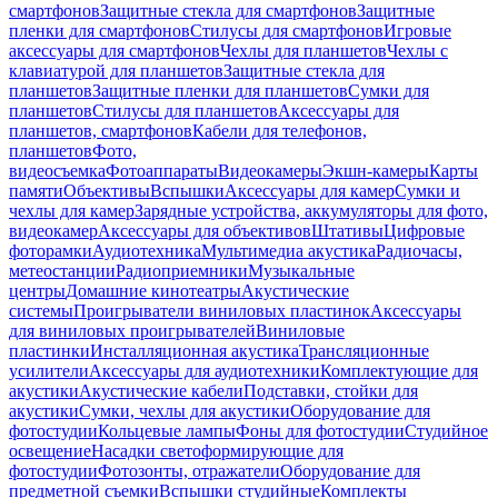
смартфонов
Защитные стекла для смартфонов
Защитные
пленки для смартфонов
Стилусы для смартфонов
Игровые
аксессуары для смартфонов
Чехлы для планшетов
Чехлы с
клавиатурой для планшетов
Защитные стекла для
планшетов
Защитные пленки для планшетов
Сумки для
планшетов
Стилусы для планшетов
Аксессуары для
планшетов, смартфонов
Кабели для телефонов,
планшетов
Фото,
видеосъемка
Фотоаппараты
Видеокамеры
Экшн-камеры
Карты
памяти
Объективы
Вспышки
Аксессуары для камер
Сумки и
чехлы для камер
Зарядные устройства, аккумуляторы для фото,
видеокамер
Аксессуары для объективов
Штативы
Цифровые
фоторамки
Аудиотехника
Мультимедиа акустика
Радиочасы,
метеостанции
Радиоприемники
Музыкальные
центры
Домашние кинотеатры
Акустические
системы
Проигрыватели виниловых пластинок
Аксессуары
для виниловых проигрывателей
Виниловые
пластинки
Инсталляционная акустика
Трансляционные
усилители
Аксессуары для аудиотехники
Комплектующие для
акустики
Акустические кабели
Подставки, стойки для
акустики
Сумки, чехлы для акустики
Оборудование для
фотостудии
Кольцевые лампы
Фоны для фотостудии
Студийное
освещение
Насадки светоформирующие для
фотостудии
Фотозонты, отражатели
Оборудование для
предметной съемки
Вспышки студийные
Комплекты