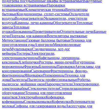
подогрева посуды
Винные шкафы встраиваемые
Вакуумные
упаковщики встраиваемые
Пароварки
встраиваемые
Климатическая техника
Вентиляторы
бытовые
Кондиционеры, сплит-системы
Охладители
воздуха
Водонагреватели
Увлажнители, очистители
воздуха
Камины, печи-камины
Обогреватели
Тепловые
завесы
Тепловые
пушки
Биокамины
Проветриватели
Отопительные печи
Банные
печи
Порталы для каминов
Вентиляторы вытяжные
Метеостанции
Газовые баллоны бытовые
Техника для
приготовления еды
Аэрогрили
Микроволновые
печи
Мультиварки
Сэндвичницы, хот-дог
мейкеры
Тостеры
Электрогрили,
электрошашлычницы
Вафельницы, орешницы,
кексницы
Хлебопечки
Ростеры, мини-печи
Йогуртницы,
мороженицы
Фризеры
Блинницы
Пароварки
Автоклавы для
консервирования
Сыроварни
Фритюрницы, фондю-
фритюрницы
Яйцеварки
Попкорницы
Техника для
дома
Пылесосы
Пылесосы профессиональные
Роботы-
пылесосы, мойщики окон
Пароочистители
Электровеники,
электрошвабры
Стеклоочистители
Стерилизационное
оборудование
Техника для приготовления
напитков
Электрочайники
Кофеварки,
кофемашины
Соковыжималки
Кофемолки
Вспениватели
молока
Сифоны для газирования воды
Аксессуары для