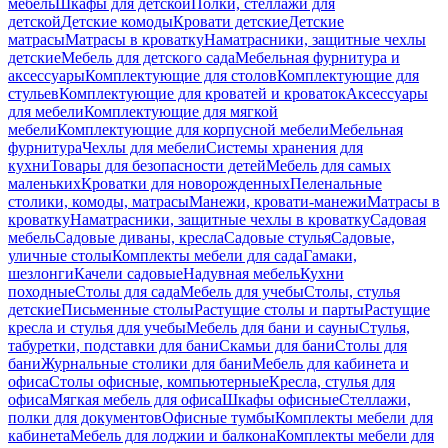
мебель
Шкафы для детской
Полки, стеллажи для
детской
Детские комоды
Кровати детские
Детские
матрасы
Матрасы в кроватку
Наматрасники, защитные чехлы
детские
Мебель для детского сада
Мебельная фурнитура и
аксессуары
Комплектующие для столов
Комплектующие для
стульев
Комплектующие для кроватей и кроваток
Аксессуары
для мебели
Комплектующие для мягкой
мебели
Комплектующие для корпусной мебели
Мебельная
фурнитура
Чехлы для мебели
Системы хранения для
кухни
Товары для безопасности детей
Мебель для самых
маленьких
Кроватки для новорожденных
Пеленальные
столики, комоды, матрасы
Манежи, кровати-манежи
Матрасы в
кроватку
Наматрасники, защитные чехлы в кроватку
Садовая
мебель
Садовые диваны, кресла
Садовые стулья
Садовые,
уличные столы
Комплекты мебели для сада
Гамаки,
шезлонги
Качели садовые
Надувная мебель
Кухни
походные
Столы для сада
Мебель для учебы
Столы, стулья
детские
Письменные столы
Растущие столы и парты
Растущие
кресла и стулья для учебы
Мебель для бани и сауны
Стулья,
табуретки, подставки для бани
Скамьи для бани
Столы для
бани
Журнальные столики для бани
Мебель для кабинета и
офиса
Столы офисные, компьютерные
Кресла, стулья для
офиса
Мягкая мебель для офиса
Шкафы офисные
Стеллажи,
полки для документов
Офисные тумбы
Комплекты мебели для
кабинета
Мебель для лоджии и балкона
Комплекты мебели для