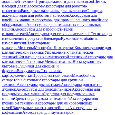
домашней техники
Принадлежности для пылесосов
Щетки,
насадки для пылесосов
Аксессуары для роботов-
пылесосов
Расходные материалы для пылесосов
Станции,
аккумуляторы для роботов-пылесосов
Аксессуары для
швейных машин
Аксессуары для промышленного швейного
оборудования
Аксессуары для стиральных и сушильных
машин
Аксессуары для пароочистителей,
отпаривателей
Аксессуары для стеклоочистителей
Техника для
измельчения продуктов
Блендеры
Кухонные комбайны,
измельчители
Планетарные
миксеры
Миксеры
Мясорубки
Ломтерезки
Комплектующие для
климатической техники
Управление климатической
техникой
Фильтры для климатической техники
Аксессуары для
климатической техники
Мелкая техника
Весы кухонные,
бытовые
Сушилки для овощей и
фруктов
Вакууматоры
Открывалки,
картофелечистки
Проращиватели семян
Маслобойки,
сепараторы бытовые
Аксессуары для крупной
техники
Аксессуары для вытяжек
Аксессуары для плит и
духовок
Аксессуары для холодильников
Аксессуары для
посудомоечных машин
Средства для посудомоечных
машин
Средства для ухода за техникой
Аксессуары для
кухонной техники
Аксессуары для микроволновых
печей
Вакуумные пакеты, контейнеры
Аксессуары для
кофемашин
Аксессуары для мультиварок,