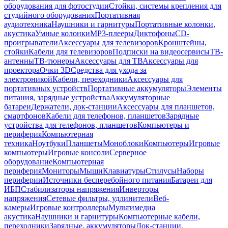
оборудования для фотостудии
Стойки, системы крепления для
студийного оборудования
Портативная
аудиотехника
Наушники и гарнитуры
Портативные колонки,
акустика
Умные колонки
MP3-плееры
Диктофоны
CD-
проигрыватели
Аксессуары для телевизоров
Кронштейны,
стойки
Кабели для телевизоров
Подписки на видеосервисы
ТВ-
антенны
ТВ-тюнеры
Аксессуары для ТВ
Аксессуары для
проектора
Очки 3D
Средства для ухода за
электроникой
Кабели, переходники
Аксессуары для
портативных устройств
Портативные аккумуляторы
Элементы
питания, зарядные устройства
Аккумуляторные
батареи
Держатели, док-станции
Аксессуары для планшетов,
смартфонов
Кабели для телефонов, планшетов
Зарядные
устройства для телефонов, планшетов
Компьютеры и
периферия
Компьютерная
техника
Ноутбуки
Планшеты
Моноблоки
Компьютеры
Игровые
компьютеры
Игровые консоли
Серверное
оборудование
Компьютерная
периферия
Мониторы
Мыши
Клавиатуры
Стилусы
Наборы
периферии
Источники бесперебойного питания
Батареи для
ИБП
Стабилизаторы напряжения
Инверторы
напряжения
Сетевые фильтры, удлинители
Веб-
камеры
Игровые контроллеры
Мультимедиа
акустика
Наушники и гарнитуры
Компьютерные кабели,
переходники
Зарядные, аккумуляторы
Док-станции,