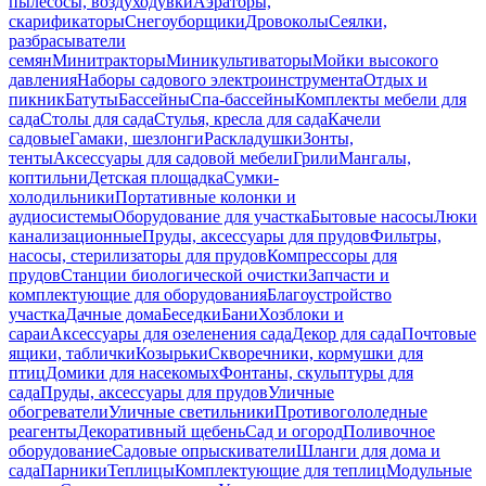
пылесосы, воздуходувки
Аэраторы,
скарификаторы
Снегоуборщики
Дровоколы
Сеялки,
разбрасыватели
семян
Минитракторы
Миникультиваторы
Мойки высокого
давления
Наборы садового электроинструмента
Отдых и
пикник
Батуты
Бассейны
Спа-бассейны
Комплекты мебели для
сада
Столы для сада
Стулья, кресла для сада
Качели
садовые
Гамаки, шезлонги
Раскладушки
Зонты,
тенты
Аксессуары для садовой мебели
Грили
Мангалы,
коптильни
Детская площадка
Сумки-
холодильники
Портативные колонки и
аудиосистемы
Оборудование для участка
Бытовые насосы
Люки
канализационные
Пруды, аксессуары для прудов
Фильтры,
насосы, стерилизаторы для прудов
Компрессоры для
прудов
Станции биологической очистки
Запчасти и
комплектующие для оборудования
Благоустройство
участка
Дачные дома
Беседки
Бани
Хозблоки и
сараи
Аксессуары для озеленения сада
Декор для сада
Почтовые
ящики, таблички
Козырьки
Скворечники, кормушки для
птиц
Домики для насекомых
Фонтаны, скульптуры для
сада
Пруды, аксессуары для прудов
Уличные
обогреватели
Уличные светильники
Противогололедные
реагенты
Декоративный щебень
Сад и огород
Поливочное
оборудование
Садовые опрыскиватели
Шланги для дома и
сада
Парники
Теплицы
Комплектующие для теплиц
Модульные