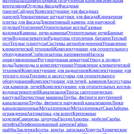
материалы
Шифер
Профнастил
Рулонная кровля
Кровельная
вентиляция
Отделка фасада
Фасадные
панели
Сайдинг
Комплектующие для фасадных
панелей
Декоративные штукатурки для фасада
Клинкерная
плитка для фасада
Декоративный камень для наружной
отделки
Отопление
Отопительные котлы
Газовые
колонки
Камины, печи-камины
Отопительные печи
Банные
печи
Водонагреватели
Радиаторы отопления, батареи
Теплый
пол
Теплые плинтусы
Системы антиобледенения
Управление
климатической техникой
Комплектующие для отопительного
оборудования
Стабилизаторы напряжения
Насосы
циркуляционные
Регулирующая арматура
Отвод и подвод
воды
Дымоходы и комплектующие
Управление климатической
техникой
Комплектующие для радиаторов
Комплектующие для
теплого пола
Топливо и аксессуары для отопительного
оборудования
Комплектующие для печей, каминов
Аксессуары
для каминов, печей
Комплектующие для отопительных котлов,
водонагревателей
Канализация
Тросы сантехнические,
вантузы
Прочистные машины
Трубы, фитинги внутренней
канализации
Трубы, фитинги наружной канализации
Люки
канализационные
Металлопрокат
Металлопрокат
Сваи
Заборы,
ограждения
Автоматика для ворот
Крепежные
изделия
Саморезы, шурупы
Гвозди
Анкеры, дюбели
Скобы,
штифты
Перфорированный крепеж
Гайки,
шайбы
Заклепки
Болты, винты, шпильки
Хомуты
Химические