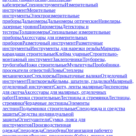
кабелерезы
Специнструменты
Измерительный
инструмент
Мерительные
инструменты
Электроизмерительные
приборы
Дальномеры
Дальномеры оптические
Нивелиры,
лазерные уровни
Пирометры
Детекторы и
тестеры
Толщиномеры
Специальные измерительные
приборы
Аксессуары для измерительных
приборов
Разметочный инструмент
Разметочные
инструменты
Инструменты для нарезки резьбы
Маркеры,
карандаши строительные
Клейма ударные
Строительно-
монтажный инструмент
Заклепочники
Труборезы,
трубогибы
Ножи строительные
Мультитулы
Пробойники,
просекатели отверстий
Ломы
Степлеры
механические
Стеклорезы
Прикаточные валики
Отделочный
инструмент
Плиткорезы
Кельмы, шпатели, гладилки
Малярный,
отделочный инструмент
Скотч, ленты малярные
Диспенсеры
для скотча
Аксессуары для малярных, отделочных
работ
Пленки строительные
Лестницы и стремянки
Лестницы,
стремянки
Чердачные лестницы
Элементы
лестниц
Подъемники строительные
Спецодежда и средства
защиты
Средства индивидуальной
защиты
Огнетушители
Сумки, пояса для
инструментов
Производственная
одежда
Спецодежда
Спецобувь
Организация рабочего
пространства
Фонари, прожекторы
Кейсы, ящики для