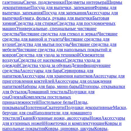
газетницы
Свечи, подсвечники
Предметы интерьера
Ширмы
декоративные
Посуда для выпечки, запекания
Формы для
выпечки, запекания
Посуда для запекания
Аксессуары для
выпечки
Бумага, фольга, рукава для выпечки
Бытовая
химия
Средства для стирки
Средства для посудомоечных
машин
Универсальные, специальные чистящие
средства
Чистящие средства для стекол и зеркал
Чистящие
средства для ванной и туалета
Чистящие средства для
кухни
Средства для мытья посуды
Чистящие средства для
мебели
Чистящие средства для напольных покрытий и
ковров
Средства для ухода за техникой
Освежители
воздуха
Средства от насекомых
Средства ухода за
одеждой
Средства ухода за обувью
Дезинфицирующие
средства
Аксессуары для бара
Сервировка для
напитков
Аксессуары для хранения напитков
Аксессуары для
приготовления коктейлей
Аксессуары для охлаждения
напитков
Наборы для бара, мини-бары
Штопоры, открывалки
для бутылок
Домашний текстиль
Подушки для
сна
Одеяла
Комплекты постельных
принадлежностей
Постельное белье
Пледы,
покрывала
Полотенца
Скатерти
Подушки декоративные
Маски,
беруши для сна
Наполнители для домашнего
текстиля
Ткани
Кухонные ножи, аксессуары
Ножи
Аксессуары
для кухонных ножей
Ножеточки и комплектующие
Ковры и
напольные покрытия
Ковры, циновки, шкуры
Ковры,