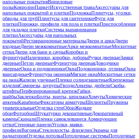
напольные покрытия
Виниловые
полы
Ковролин
Паркет
Искусственная трава
Аксессуары для
напольных покрытий и плитки
Подложка
Плинтусы, уголки,
обводы для труб
Плинтусы для сантехники
Фуги для
плитки
Порожки, профили для пола и плитки
Приспособления
для укладки плитки
Системы выравнивания
плитки
Аксессуары для напольных
покрытий
Реставрационные материалы
Двери и арки
Двери
входные
Двери межкомнатные
Арки межкомнатные
Москитные
сетки
Двери для бани и сауны
Коробки и
фурнитура
Наличники, коробки, доборы
Ручки дверные
Замки
дверные
Петли дверные
Фурнитура дверная
Доводчики
дверные
Окна и подоконники
Окна
Подоконники, отливы
Окна
мансардные
Фурнитура оконная
Мягкие окна
Москитные сетки
на окна
Жалюзи уличные
Пленки солнцезащитные
Крепежные
изделия
Саморезы, шурупы
Гвозди
Анкеры, дюбели
Скобы,
штифты
Перфорированный крепеж
Гайки,
шайбы
Заклепки
Болты, винты, шпильки
Хомуты
Химические
анкеры
Карабины
Фиксаторы арматуры
Шплинты
Пружины
универсальные
Отделка стен
Обои
Жидкие
обои
Фотообои
Штукатурки декоративные
Декоративный
камень
Скинали
Пленки самоклеящиеся
Армирующие
сетки
Стеновые панели
Уголки, маяки,
профили
Вагонка
Стеклохолсты, флизелин
Экраны для
радиаторов
Отделка потолка
Потолочные системы
Потолочные