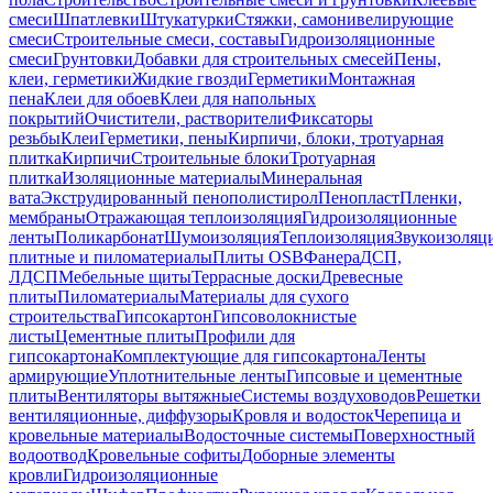
смеси
Шпатлевки
Штукатурки
Стяжки, самонивелирующие
смеси
Строительные смеси, составы
Гидроизоляционные
смеси
Грунтовки
Добавки для строительных смесей
Пены,
клеи, герметики
Жидкие гвозди
Герметики
Монтажная
пена
Клеи для обоев
Клеи для напольных
покрытий
Очистители, растворители
Фиксаторы
резьбы
Клеи
Герметики, пены
Кирпичи, блоки, тротуарная
плитка
Кирпичи
Строительные блоки
Тротуарная
плитка
Изоляционные материалы
Минеральная
вата
Экструдированный пенополистирол
Пенопласт
Пленки,
мембраны
Отражающая теплоизоляция
Гидроизоляционные
ленты
Поликарбонат
Шумоизоляция
Теплоизоляция
Звукоизоляц
плитные и пиломатериалы
Плиты OSB
Фанера
ДСП,
ЛДСП
Мебельные щиты
Террасные доски
Древесные
плиты
Пиломатериалы
Материалы для сухого
строительства
Гипсокартон
Гипсоволокнистые
листы
Цементные плиты
Профили для
гипсокартона
Комплектующие для гипсокартона
Ленты
армирующие
Уплотнительные ленты
Гипсовые и цементные
плиты
Вентиляторы вытяжные
Системы воздуховодов
Решетки
вентиляционные, диффузоры
Кровля и водосток
Черепица и
кровельные материалы
Водосточные системы
Поверхностный
водоотвод
Кровельные софиты
Доборные элементы
кровли
Гидроизоляционные