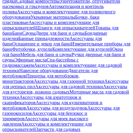
грядки
Садовые компостеры
Уничтожители, отпугиватели
насекомых и грызунов
Автоматизация и контроль
полива
Аксессуары и комплектующие для поливочного
оборудования
Укрывные материалы
Бочки, баки
пластиковые
Аксессуары и комплектующие для
опрыскивателей
Шланги для опрыскивателей
Товары для
бани
Бани
Сауны
Двери для бани и сауны
Бондарные
изделия
Банные принадлежности
Аксессуары для
бани
Оснащение и декор для бани
Измерительные приборы для
бани
Фитобочки, купели
Комплектующие для купелей
Окна
для бани
Мебель для бани и сауны
Ручки дверные для бани и
сауны
Эфирные масла
Спа-бассейны с
гидромассажем
Аксессуары и комплектующие для садовой
техники
Навесное оборудование
Двигатели для
мотоблоков
Прицепы для мотоблоков,
минитракторов
Аксессуары для газонной техники
Аксессуары
для цепных пил
Аксессуары для садовой техники
Аксессуары
для кусторезов, ножниц садовых
Моторные масла для садовой
техники
Аксессуары для аэратоторов и
скарификаторов
Аксессуары для культиваторов и
мотоблоков
Аксессуары для воздуходувок
Аксессуары для
газонокосилок
Аксессуары для бензокос и
триммеров
Аксессуары для моек высокого
давления
Аксессуары и комплектующие для
опрыскивателей
Запчасти для садовых