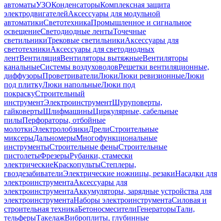
автоматы
УЗО
Конденсаторы
Комплексная защита
электродвигателей
Аксессуары для модульной
автоматики
Светотехника
Промышленное и сигнальное
освещение
Светодиодные ленты
Точечные
светильники
Трековые светильники
Аксессуары для
светотехники
Аксессуары для светодиодных
лент
Вентиляция
Вентиляторы вытяжные
Вентиляторы
канальные
Системы воздуховодов
Решетки вентиляционные,
диффузоры
Проветриватели
Люки
Люки ревизионные
Люки
под плитку
Люки напольные
Люки под
покраску
Строительный
инструмент
Электроинструмент
Шуруповерты,
гайковерты
Шлифмашины
Циркулярные, сабельные
пилы
Перфораторы, отбойные
молотки
Электролобзики
Дрели
Строительные
миксеры
Дальномеры
Многофункциональные
инструменты
Строительные фены
Строительные
пистолеты
Фрезеры
Рубанки, стамески
электрические
Краскопульты
Степлеры,
гвоздезабиватели
Электрические ножницы, резаки
Насадки для
электроинструмента
Аксессуары для
электроинструмента
Аккумуляторы, зарядные устройства для
электроинструмента
Наборы электроинструмента
Силовая и
строительная техника
Бетоносмесители
Генераторы
Тали,
тельферы
Такелаж
Виброплиты, глубинные