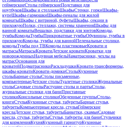
геймерские
Столы геймерские
Подставки для
ноутбуков
Шкафы и стеллажи
Шкафы
Стенки, горки
Шкафы-
купе
Шкафы-гармошки
Шкафы-пеналы для жилой
комнаты
Шкафы с витриной, буфеты
Шкафы, секции в
прихожую
Полки, стеллажи, системы хранения
Шкафы для
ванной комнаты
Вешалки, подставки для зонтов
Комоды,
тумбы
Комоды
Тумбы
Прикроватные тумбы
Обувницы, тумбы в
прихожую
Комоды, тумбы для ванной
Пеленальные столики,
комоды
Тумбы под ТВ
Комоды пластиковые
Кровати и
матрасы
Матрасы
Кровати
Детские кровати
Кроватки для
новорожденных
Надувная мебель
Наматрасники, чехлы на
матрас
Основания для
кроватей
Подматрасники
Раскладушки
Кровати-трансформеры,
шкафы-кровати
Кровати-домики
Столы
Кухонные
столы
Барные столы
Столы письменные,
компьютерные
Детские столы
Туалетные столики
Журнальные
столы
Садовые столы
Растущие столы и парты
Столы,
журнальные столики для бани
Приставные
столики
Консольные столики
Обеденные группы
Столы-
книги
Стулья
Кухонные стулья, табуреты
Барные стулья,
табуреты
Компьютерные кресла, стулья
Геймерские
кресла
Детские стулья, табуреты
Банкетки, скамьи
Садовые
кресла, стулья, табуреты
Стулья, табуреты для бани
Стульчики
для кормления
Кухня
Кухонный гарнитур
Кухонные