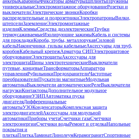
анкеры
Карабины
Фиксаторы арматуры
Шплинты
Пружины
универсальные
Электромонтажное оборудование
Розетки и
выключатели
Электрические звонки
Коробки
распределительные и подрозетники
Электропатроны
Вилки,
штепсели
Заземление
Электромонтажные
изделия
Клеммы
Средства диэлектрические
Трубки
термоусаживаемые
Изолирующие зажимы
Кабель и системы
для прокладки
Короба, трубы, металлорукав
Силовой
кабель
Наконечники, гильзы кабельные
Аксессуары для труб,
коробов
Кабельный крепеж
Арматура СИП
Электрощитовое
оборудование
Электрощиты
Аксессуары для
электрощита
Шины электротехнические
Выключатели
путевые, концевые
Трансформаторы
Аппаратура
управления
Рубильники
Предохранители
Частотные
преобразователи
Пускатели магнитные
Модульная
автоматика
Выключатели автоматические
Реле
Выключатели
нагрузки
Контакторы
Дополнительное модульное
оборудование
УЗИП
Автоматика пуска
двигателя
Дифференциальные
автоматы
УЗО
Конденсаторы
Комплексная защита
электродвигателей
Аксессуары для модульной
автоматики
Приборы учета
Счетчики газа
Счетчики
электроэнергии
Счетчики воды
Ремонт и отделка
Напольные
покрытия и
плитка
Плитка
Ламинат
Линолеум
Керамогранит
Спортивные