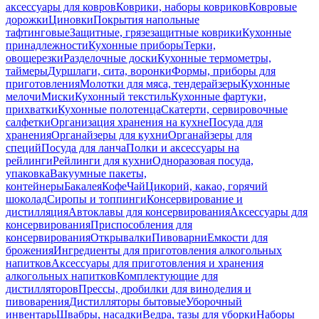
аксессуары для ковров
Коврики, наборы ковриков
Ковровые
дорожки
Циновки
Покрытия напольные
тафтинговые
Защитные, грязезащитные коврики
Кухонные
принадлежности
Кухонные приборы
Терки,
овощерезки
Разделочные доски
Кухонные термометры,
таймеры
Дуршлаги, сита, воронки
Формы, приборы для
приготовления
Молотки для мяса, тендерайзеры
Кухонные
мелочи
Миски
Кухонный текстиль
Кухонные фартуки,
прихватки
Кухонные полотенца
Скатерти, сервировочные
салфетки
Организация хранения на кухне
Посуда для
хранения
Органайзеры для кухни
Органайзеры для
специй
Посуда для ланча
Полки и аксессуары на
рейлинги
Рейлинги для кухни
Одноразовая посуда,
упаковка
Вакуумные пакеты,
контейнеры
Бакалея
Кофе
Чай
Цикорий, какао, горячий
шоколад
Сиропы и топпинги
Консервирование и
дистилляция
Автоклавы для консервирования
Аксессуары для
консервирования
Приспособления для
консервирования
Открывалки
Пивоварни
Емкости для
брожения
Ингредиенты для приготовления алкогольных
напитков
Аксессуары для приготовления и хранения
алкогольных напитков
Комплектующие для
дистилляторов
Прессы, дробилки для виноделия и
пивоварения
Дистилляторы бытовые
Уборочный
инвентарь
Швабры, насадки
Ведра, тазы для уборки
Наборы