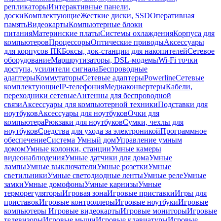
репликаторы
Интерактивные панели,
доски
Комплектующие
Жесткие диски, SSD
Оперативная
память
Видеокарты
Компьютерные блоки
питания
Материнские платы
Системы охлаждения
Корпуса для
компьютеров
Процессоры
Оптические приводы
Аксессуары
для корпусов ПК
Боксы, док-станции для накопителей
Сетевое
оборудование
Маршрутизаторы, DSL-модемы
Wi-Fi точки
доступа, усилители сигнала
Беспроводные
адаптеры
Коммутаторы
Сетевые адаптеры
Powerline
Сетевые
комплектующие
IP-телефония
Медиаконвертеры
Кабели,
переходники сетевые
Антенны для беспроводной
связи
Аксессуары для компьютерной техники
Подставки для
ноутбуков
Аксессуары для ноутбуков
Очки для
компьютера
Рюкзаки для ноутбуков
Сумки, чехлы для
ноутбуков
Средства для ухода за электроникой
Программное
обеспечение
Система Умный дом
Управление умным
домом
Умные колонки, станции
Умные камеры
видеонаблюдения
Умные датчики для дома
Умные
лампы
Умные выключатели
Умные розетки
Умные
светильники
Умные светодиодные ленты
Умные реле
Умные
замки
Умные домофоны
Умные карнизы
Умные
терморегуляторы
Игровая зона
Игровые приставки
Игры для
приставок
Игровые контроллеры
Игровые ноутбуки
Игровые
компьютеры
Игровые видеокарты
Игровые мониторы
Игровые
телевизоры
Игровые мыши
Игровые клавиатуры
Игровые