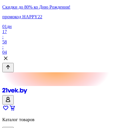
Скидки до 80% ко Дню Рождения!
промокод HAPPY22
01
дн
17
:
58
:
04
Каталог товаров