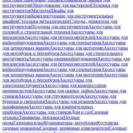
инструментов
Оборудование для мастерской
Тележки для
инструментов
Магниты
Шкафы для
инструментов
Комплектующие для инструментальных
шкафов
Стеллажи металлические
Стенды, держатели для
инструментов
Поддоны для инструментов
Аксессуары для
силовой и строительной техники
Аксессуары для
бензорезов
Аксессуары для бетоносмесителей
Аксессуары для
виброоборудования
Аксессуары для генераторов
Аксессуары
для затирочных машин
Аксессуары для мотопомп
Аксессуары
для мотобуров и бензобуров
Аксессуары для строительного
инструмента
Аксессуары пневмооборудования
Аксессуары для
бензорезов
Аксессуары для бетоносмесителей
Аксессуары для
виброоборудования
Аксессуары для генераторов
Аксессуары
для затирочных машин
Аксессуары для мотопомп
Аксессуары
для мотобуров и бензобуров
Аксессуары для
электроинструмента
Аксессуары для компрессоров,
пневмосистем
Аксессуары для сварки, пайки
Аксессуары для
станков
Аксессуары для стружкоотсосов
Аксессуары для
бурения и сверления
Аксессуары для резания
Аксессуары для
шлифования
Аксессуары для измерительных
приборов
Аксессуары для станков
Дом и сад
Садовая
техника
Триммеры, бензокосы
Цепные
пилы
Газонокосилки
Культиваторы, мотоблоки
Кусторезы,
садовые ножницы
Садовые, кормовые измельчители
Садовые