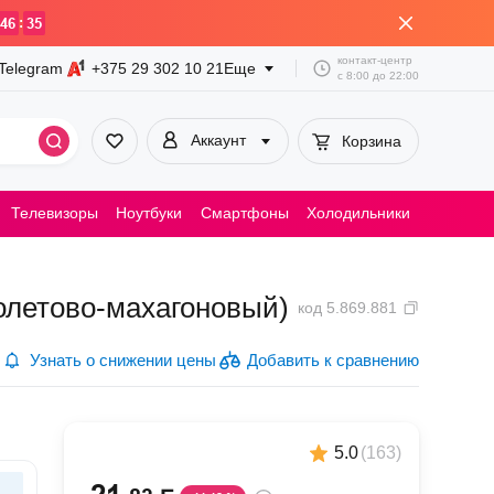
:
46
35
контакт-центр
Telegram
+375 29
302 10 21
Еще
с
8:00
до
22:00
Аккаунт
Корзина
Телевизоры
Ноутбуки
Смартфоны
Холодильники
Пылесосы
иолетово-махагоновый)
код
5.869.881
Узнать о снижении цены
Добавить к сравнению
5.0
(
163
)