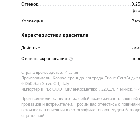
Оттенок
9.2
фио
Коллекция
Вaco
Характеристики красителя
Действие
хим
Степень
окрашивания
пер
Страна производства:
Италия
Производитель:
Каарал срл ц.да Контрада Пиане СантАнджело,
66050 San Salvo CH, Italy
Импортер в РБ
:
ООО "МиланКосметикс", 220114, г. Минск, Ф
Производители оставляют за собой право изменять внешний 
продавцов и потребителей. Просим вас отнестись с пониман
неточности в описании и фотографиях товара. Будем благод
еще точнее!