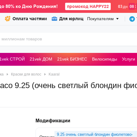
до 80% ко Дню Рождения!
промокод HAPPY22
:
03
дн
08
Оплата частями
Для юрлиц
Покупателям
1vek СТРОЙ
21vek ДОМ
21vek БИЗНЕС
Велосипеды
Услуги
ьные машины
ка
Краски для волос
Kaaral
Baco 9.25 (очень светлый блондин ф
Модификации
9.25 очень светлый блондин фиолетово-