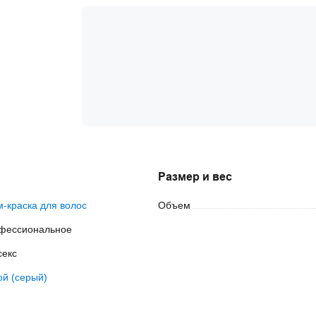
Размер и вес
м-краска для волос
Объем
фессиональное
секс
ой (серый)