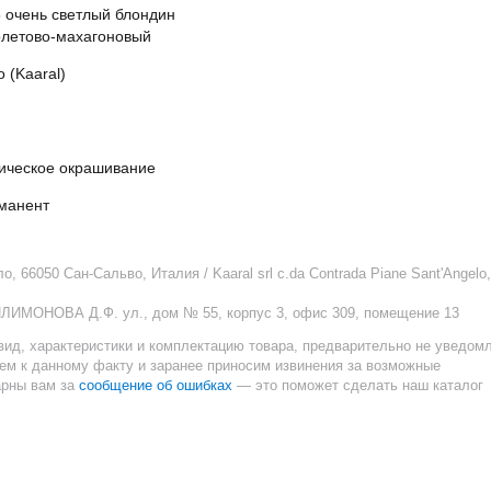
5 очень светлый блондин 
летово-махагоновый
 (Kaaral)
ическое окрашивание
манент
 66050 Сан-Сальво, Италия / Kaaral srl c.da Contrada Piane Sant'Angelo,
ИЛИМОНОВА Д.Ф. ул., дом № 55, корпус 3, офис 309, помещение 13
вид, характеристики и комплектацию товара, предварительно не уведом
ием к данному факту и заранее приносим извинения за возможные
сообщение об ошибках
арны вам за
— это поможет сделать наш каталог