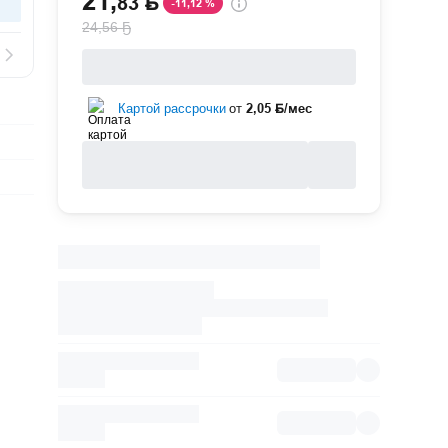
21
,
83 Ҕ
-11,12 %
24,56 Ҕ
Картой рассрочки
от
2,05 Ҕ/мес