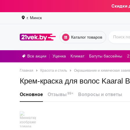
Скидки 
г. Минск
Каталог товаров
Все акции
Уценка
Климат
Батуты бассейны
2
Стирал
Главная
Красота и стиль
Окрашивание и химическая завив
Крем-краска для волос Kaaral 
99+
Основное
Отзывы
Вопросы и ответы