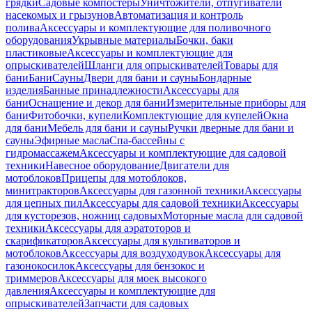
грядки
Садовые компостеры
Уничтожители, отпугиватели
насекомых и грызунов
Автоматизация и контроль
полива
Аксессуары и комплектующие для поливочного
оборудования
Укрывные материалы
Бочки, баки
пластиковые
Аксессуары и комплектующие для
опрыскивателей
Шланги для опрыскивателей
Товары для
бани
Бани
Сауны
Двери для бани и сауны
Бондарные
изделия
Банные принадлежности
Аксессуары для
бани
Оснащение и декор для бани
Измерительные приборы для
бани
Фитобочки, купели
Комплектующие для купелей
Окна
для бани
Мебель для бани и сауны
Ручки дверные для бани и
сауны
Эфирные масла
Спа-бассейны с
гидромассажем
Аксессуары и комплектующие для садовой
техники
Навесное оборудование
Двигатели для
мотоблоков
Прицепы для мотоблоков,
минитракторов
Аксессуары для газонной техники
Аксессуары
для цепных пил
Аксессуары для садовой техники
Аксессуары
для кусторезов, ножниц садовых
Моторные масла для садовой
техники
Аксессуары для аэратоторов и
скарификаторов
Аксессуары для культиваторов и
мотоблоков
Аксессуары для воздуходувок
Аксессуары для
газонокосилок
Аксессуары для бензокос и
триммеров
Аксессуары для моек высокого
давления
Аксессуары и комплектующие для
опрыскивателей
Запчасти для садовых