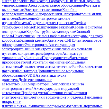
анкеры
Карабины
Фиксаторы арматуры
Шплинты
Пружины
универсальные
Электромонтажное оборудование
Розетки и
выключатели
Электрические звонки
Коробки
распределительные и подрозетники
Электропатроны
Вилки,
штепсели
Заземление
Электромонтажные
изделия
Клеммы
Средства диэлектрические
Трубки
термоусаживаемые
Изолирующие зажимы
Кабель и системы
для прокладки
Короба, трубы, металлорукав
Силовой
кабель
Наконечники, гильзы кабельные
Аксессуары для труб,
коробов
Кабельный крепеж
Арматура СИП
Электрощитовое
оборудование
Электрощиты
Аксессуары для
электрощита
Шины электротехнические
Выключатели
путевые, концевые
Трансформаторы
Аппаратура
управления
Рубильники
Предохранители
Частотные
преобразователи
Пускатели магнитные
Модульная
автоматика
Выключатели автоматические
Реле
Выключатели
нагрузки
Контакторы
Дополнительное модульное
оборудование
УЗИП
Автоматика пуска
двигателя
Дифференциальные
автоматы
УЗО
Конденсаторы
Комплексная защита
электродвигателей
Аксессуары для модульной
автоматики
Приборы учета
Счетчики газа
Счетчики
электроэнергии
Счетчики воды
Ремонт и отделка
Напольные
покрытия и
плитка
Плитка
Ламинат
Линолеум
Керамогранит
Спортивные