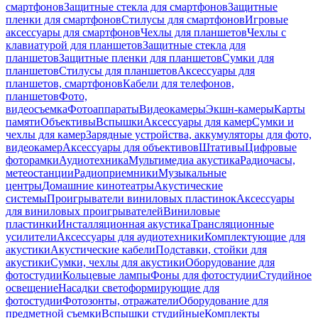
смартфонов
Защитные стекла для смартфонов
Защитные
пленки для смартфонов
Стилусы для смартфонов
Игровые
аксессуары для смартфонов
Чехлы для планшетов
Чехлы с
клавиатурой для планшетов
Защитные стекла для
планшетов
Защитные пленки для планшетов
Сумки для
планшетов
Стилусы для планшетов
Аксессуары для
планшетов, смартфонов
Кабели для телефонов,
планшетов
Фото,
видеосъемка
Фотоаппараты
Видеокамеры
Экшн-камеры
Карты
памяти
Объективы
Вспышки
Аксессуары для камер
Сумки и
чехлы для камер
Зарядные устройства, аккумуляторы для фото,
видеокамер
Аксессуары для объективов
Штативы
Цифровые
фоторамки
Аудиотехника
Мультимедиа акустика
Радиочасы,
метеостанции
Радиоприемники
Музыкальные
центры
Домашние кинотеатры
Акустические
системы
Проигрыватели виниловых пластинок
Аксессуары
для виниловых проигрывателей
Виниловые
пластинки
Инсталляционная акустика
Трансляционные
усилители
Аксессуары для аудиотехники
Комплектующие для
акустики
Акустические кабели
Подставки, стойки для
акустики
Сумки, чехлы для акустики
Оборудование для
фотостудии
Кольцевые лампы
Фоны для фотостудии
Студийное
освещение
Насадки светоформирующие для
фотостудии
Фотозонты, отражатели
Оборудование для
предметной съемки
Вспышки студийные
Комплекты