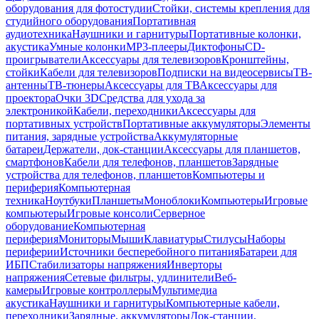
оборудования для фотостудии
Стойки, системы крепления для
студийного оборудования
Портативная
аудиотехника
Наушники и гарнитуры
Портативные колонки,
акустика
Умные колонки
MP3-плееры
Диктофоны
CD-
проигрыватели
Аксессуары для телевизоров
Кронштейны,
стойки
Кабели для телевизоров
Подписки на видеосервисы
ТВ-
антенны
ТВ-тюнеры
Аксессуары для ТВ
Аксессуары для
проектора
Очки 3D
Средства для ухода за
электроникой
Кабели, переходники
Аксессуары для
портативных устройств
Портативные аккумуляторы
Элементы
питания, зарядные устройства
Аккумуляторные
батареи
Держатели, док-станции
Аксессуары для планшетов,
смартфонов
Кабели для телефонов, планшетов
Зарядные
устройства для телефонов, планшетов
Компьютеры и
периферия
Компьютерная
техника
Ноутбуки
Планшеты
Моноблоки
Компьютеры
Игровые
компьютеры
Игровые консоли
Серверное
оборудование
Компьютерная
периферия
Мониторы
Мыши
Клавиатуры
Стилусы
Наборы
периферии
Источники бесперебойного питания
Батареи для
ИБП
Стабилизаторы напряжения
Инверторы
напряжения
Сетевые фильтры, удлинители
Веб-
камеры
Игровые контроллеры
Мультимедиа
акустика
Наушники и гарнитуры
Компьютерные кабели,
переходники
Зарядные, аккумуляторы
Док-станции,