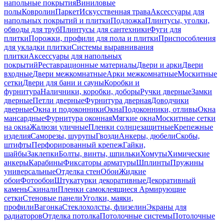
напольные покрытия
Виниловые
полы
Ковролин
Паркет
Искусственная трава
Аксессуары для
напольных покрытий и плитки
Подложка
Плинтусы, уголки,
обводы для труб
Плинтусы для сантехники
Фуги для
плитки
Порожки, профили для пола и плитки
Приспособления
для укладки плитки
Системы выравнивания
плитки
Аксессуары для напольных
покрытий
Реставрационные материалы
Двери и арки
Двери
входные
Двери межкомнатные
Арки межкомнатные
Москитные
сетки
Двери для бани и сауны
Коробки и
фурнитура
Наличники, коробки, доборы
Ручки дверные
Замки
дверные
Петли дверные
Фурнитура дверная
Доводчики
дверные
Окна и подоконники
Окна
Подоконники, отливы
Окна
мансардные
Фурнитура оконная
Мягкие окна
Москитные сетки
на окна
Жалюзи уличные
Пленки солнцезащитные
Крепежные
изделия
Саморезы, шурупы
Гвозди
Анкеры, дюбели
Скобы,
штифты
Перфорированный крепеж
Гайки,
шайбы
Заклепки
Болты, винты, шпильки
Хомуты
Химические
анкеры
Карабины
Фиксаторы арматуры
Шплинты
Пружины
универсальные
Отделка стен
Обои
Жидкие
обои
Фотообои
Штукатурки декоративные
Декоративный
камень
Скинали
Пленки самоклеящиеся
Армирующие
сетки
Стеновые панели
Уголки, маяки,
профили
Вагонка
Стеклохолсты, флизелин
Экраны для
радиаторов
Отделка потолка
Потолочные системы
Потолочные