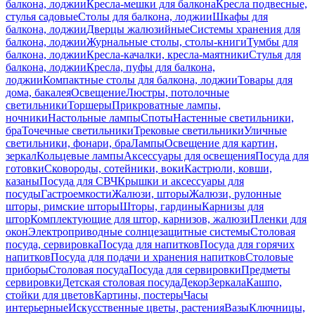
балкона, лоджии
Кресла-мешки для балкона
Кресла подвесные,
стулья садовые
Столы для балкона, лоджии
Шкафы для
балкона, лоджии
Дверцы жалюзийные
Системы хранения для
балкона, лоджии
Журнальные столы, столы-книги
Тумбы для
балкона, лоджии
Кресла-качалки, кресла-маятники
Стулья для
балкона, лоджии
Кресла, пуфы для балкона,
лоджии
Компактные столы для балкона, лоджии
Товары для
дома, бакалея
Освещение
Люстры, потолочные
светильники
Торшеры
Прикроватные лампы,
ночники
Настольные лампы
Споты
Настенные светильники,
бра
Точечные светильники
Трековые светильники
Уличные
светильники, фонари, бра
Лампы
Освещение для картин,
зеркал
Кольцевые лампы
Аксессуары для освещения
Посуда для
готовки
Сковороды, сотейники, воки
Кастрюли, ковши,
казаны
Посуда для СВЧ
Крышки и аксессуары для
посуды
Гастроемкости
Жалюзи, шторы
Жалюзи, рулонные
шторы, римские шторы
Шторы, гардины
Карнизы для
штор
Комплектующие для штор, карнизов, жалюзи
Пленки для
окон
Электроприводные солнцезащитные системы
Столовая
посуда, сервировка
Посуда для напитков
Посуда для горячих
напитков
Посуда для подачи и хранения напитков
Столовые
приборы
Столовая посуда
Посуда для сервировки
Предметы
сервировки
Детская столовая посуда
Декор
Зеркала
Кашпо,
стойки для цветов
Картины, постеры
Часы
интерьерные
Искусственные цветы, растения
Вазы
Ключницы,