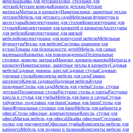
мебель
Шкафы для детской
Полки, стеллажи для
детской
Детские комоды
Кровати детские
Детские
матрасы
Матрасы в кроватку
Наматрасники, защитные чехлы
детские
Мебель для детского сада
Мебельная фурнитура и
аксессуары
Комплектующие для столов
Комплектующие для
стульев
Комплектующие для кроватей и кроваток
Аксессуары
для мебели
Комплектующие для мягкой
мебели
Комплектующие для корпусной мебели
Мебельная
фурнитура
Чехлы для мебели
Системы хранения для
кухни
Товары для безопасности детей
Мебель для самых
маленьких
Кроватки для новорожденных
Пеленальные
столики, комоды, матрасы
Манежи, кровати-манежи
Матрасы в
кроватку
Наматрасники, защитные чехлы в кроватку
Садовая
мебель
Садовые диваны, кресла
Садовые стулья
Садовые,
уличные столы
Комплекты мебели для сада
Гамаки,
шезлонги
Качели садовые
Надувная мебель
Кухни
походные
Столы для сада
Мебель для учебы
Столы, стулья
детские
Письменные столы
Растущие столы и парты
Растущие
кресла и стулья для учебы
Мебель для бани и сауны
Стулья,
табуретки, подставки для бани
Скамьи для бани
Столы для
бани
Журнальные столики для бани
Мебель для кабинета и
офиса
Столы офисные, компьютерные
Кресла, стулья для
офиса
Мягкая мебель для офиса
Шкафы офисные
Стеллажи,
полки для документов
Офисные тумбы
Комплекты мебели для
кабинета
Мебель для лоджии и балкона
Комплекты мебели для