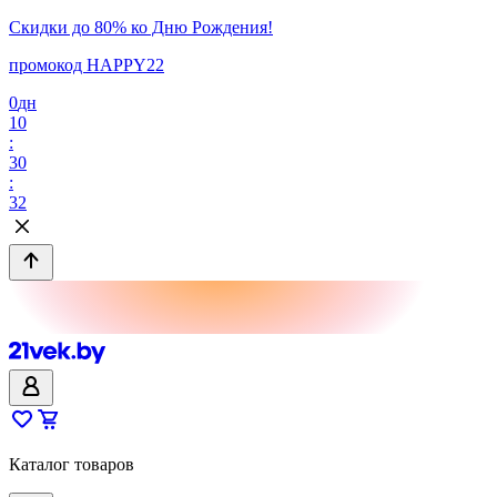
Скидки до 80% ко Дню Рождения!
промокод HAPPY22
0
дн
10
:
30
:
32
Каталог товаров