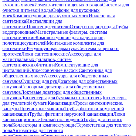
кухонных моек
Измельчители пищевых отходов
Системы для
очистки питьевой воды
Сифоны для кухонных
моек
Комплектующие для кухонных моек
Инженерная
сантехника
Инсталляции для
сантехники
Полотенцесушители
Отвод и подвод воды
Трубы
водопроводные
Магистральные фильтры, системы
сантехнические
Комплектующие для радиаторов,
полотенцесушителей
Монтажные комплекты для
сантехники
Регулирующая арматура
Системы защиты от
протечек
Люки сантехнические
Аксессуары для
магистральных фильтров, систем
сантехнических
Фитинги
Комплектующие для
инсталляций
Опрессовочные насосы
Сантехника для
общественных мест
Аксессуары для общественных
санузлов
Сушилки для рук
Дозаторы для общественных
санузлов
Сенсорные дозаторы для общественных
санузлов
Локтевые дозаторы для общественных
санузлов
Диспенсеры для бумажных полотенец
Диспенсеры
для туалетной бумаги
Канализация
Тросы сантехнические,
вантузы
Прочистные машины
Трубы, фитинги внутренней
канализации
Трубы, фитинги наружной канализации
Люки
канализационные
Теплый пол водяной
Трубы для теплого
пола
Коллекторы и комплектующие
Термостатика для теплого
пола
Автоматика для теплого
пола
Строительство
Строительные смеси и грунтовки
Клеевые