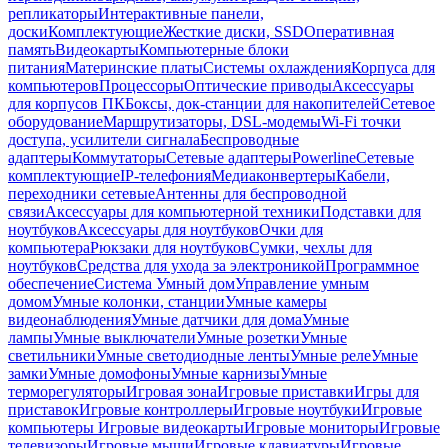
репликаторы
Интерактивные панели,
доски
Комплектующие
Жесткие диски, SSD
Оперативная
память
Видеокарты
Компьютерные блоки
питания
Материнские платы
Системы охлаждения
Корпуса для
компьютеров
Процессоры
Оптические приводы
Аксессуары
для корпусов ПК
Боксы, док-станции для накопителей
Сетевое
оборудование
Маршрутизаторы, DSL-модемы
Wi-Fi точки
доступа, усилители сигнала
Беспроводные
адаптеры
Коммутаторы
Сетевые адаптеры
Powerline
Сетевые
комплектующие
IP-телефония
Медиаконвертеры
Кабели,
переходники сетевые
Антенны для беспроводной
связи
Аксессуары для компьютерной техники
Подставки для
ноутбуков
Аксессуары для ноутбуков
Очки для
компьютера
Рюкзаки для ноутбуков
Сумки, чехлы для
ноутбуков
Средства для ухода за электроникой
Программное
обеспечение
Система Умный дом
Управление умным
домом
Умные колонки, станции
Умные камеры
видеонаблюдения
Умные датчики для дома
Умные
лампы
Умные выключатели
Умные розетки
Умные
светильники
Умные светодиодные ленты
Умные реле
Умные
замки
Умные домофоны
Умные карнизы
Умные
терморегуляторы
Игровая зона
Игровые приставки
Игры для
приставок
Игровые контроллеры
Игровые ноутбуки
Игровые
компьютеры
Игровые видеокарты
Игровые мониторы
Игровые
телевизоры
Игровые мыши
Игровые клавиатуры
Игровые