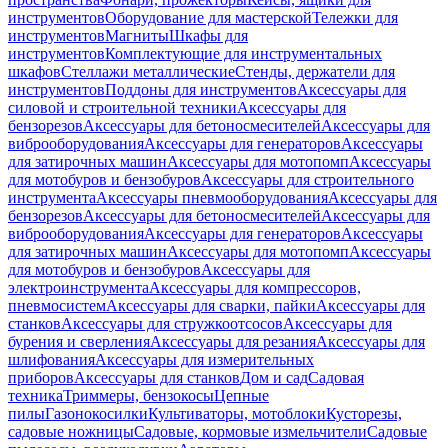
инструментов
Оборудование для мастерской
Тележки для
инструментов
Магниты
Шкафы для
инструментов
Комплектующие для инструментальных
шкафов
Стеллажи металлические
Стенды, держатели для
инструментов
Поддоны для инструментов
Аксессуары для
силовой и строительной техники
Аксессуары для
бензорезов
Аксессуары для бетоносмесителей
Аксессуары для
виброоборудования
Аксессуары для генераторов
Аксессуары
для затирочных машин
Аксессуары для мотопомп
Аксессуары
для мотобуров и бензобуров
Аксессуары для строительного
инструмента
Аксессуары пневмооборудования
Аксессуары для
бензорезов
Аксессуары для бетоносмесителей
Аксессуары для
виброоборудования
Аксессуары для генераторов
Аксессуары
для затирочных машин
Аксессуары для мотопомп
Аксессуары
для мотобуров и бензобуров
Аксессуары для
электроинструмента
Аксессуары для компрессоров,
пневмосистем
Аксессуары для сварки, пайки
Аксессуары для
станков
Аксессуары для стружкоотсосов
Аксессуары для
бурения и сверления
Аксессуары для резания
Аксессуары для
шлифования
Аксессуары для измерительных
приборов
Аксессуары для станков
Дом и сад
Садовая
техника
Триммеры, бензокосы
Цепные
пилы
Газонокосилки
Культиваторы, мотоблоки
Кусторезы,
садовые ножницы
Садовые, кормовые измельчители
Садовые