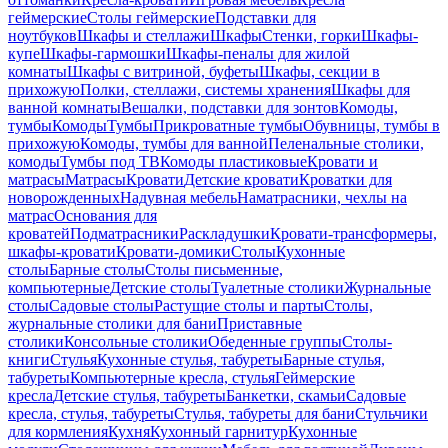
геймерские
Столы геймерские
Подставки для
ноутбуков
Шкафы и стеллажи
Шкафы
Стенки, горки
Шкафы-
купе
Шкафы-гармошки
Шкафы-пеналы для жилой
комнаты
Шкафы с витриной, буфеты
Шкафы, секции в
прихожую
Полки, стеллажи, системы хранения
Шкафы для
ванной комнаты
Вешалки, подставки для зонтов
Комоды,
тумбы
Комоды
Тумбы
Прикроватные тумбы
Обувницы, тумбы в
прихожую
Комоды, тумбы для ванной
Пеленальные столики,
комоды
Тумбы под ТВ
Комоды пластиковые
Кровати и
матрасы
Матрасы
Кровати
Детские кровати
Кроватки для
новорожденных
Надувная мебель
Наматрасники, чехлы на
матрас
Основания для
кроватей
Подматрасники
Раскладушки
Кровати-трансформеры,
шкафы-кровати
Кровати-домики
Столы
Кухонные
столы
Барные столы
Столы письменные,
компьютерные
Детские столы
Туалетные столики
Журнальные
столы
Садовые столы
Растущие столы и парты
Столы,
журнальные столики для бани
Приставные
столики
Консольные столики
Обеденные группы
Столы-
книги
Стулья
Кухонные стулья, табуреты
Барные стулья,
табуреты
Компьютерные кресла, стулья
Геймерские
кресла
Детские стулья, табуреты
Банкетки, скамьи
Садовые
кресла, стулья, табуреты
Стулья, табуреты для бани
Стульчики
для кормления
Кухня
Кухонный гарнитур
Кухонные