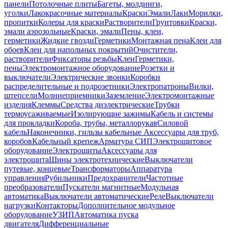
панели
Потолочные плиты
Багеты, молдинги,
уголки
Лакокрасочные материалы
Краски
Эмали
Лаки
Морилки,
пропитки
Колеры для краски
Растворители
Грунтовки
Краски,
эмали аэрозольные
Краски, эмали
Пены, клеи,
герметики
Жидкие гвозди
Герметики
Монтажная пена
Клеи для
обоев
Клеи для напольных покрытий
Очистители,
растворители
Фиксаторы резьбы
Клеи
Герметики,
пены
Электромонтажное оборудование
Розетки и
выключатели
Электрические звонки
Коробки
распределительные и подрозетники
Электропатроны
Вилки,
штепсели
Молниеприемники
Заземление
Электромонтажные
изделия
Клеммы
Средства диэлектрические
Трубки
термоусаживаемые
Изолирующие зажимы
Кабель и системы
для прокладки
Короба, трубы, металлорукав
Силовой
кабель
Наконечники, гильзы кабельные
Аксессуары для труб,
коробов
Кабельный крепеж
Арматура СИП
Электрощитовое
оборудование
Электрощиты
Аксессуары для
электрощита
Шины электротехнические
Выключатели
путевые, концевые
Трансформаторы
Аппаратура
управления
Рубильники
Предохранители
Частотные
преобразователи
Пускатели магнитные
Модульная
автоматика
Выключатели автоматические
Реле
Выключатели
нагрузки
Контакторы
Дополнительное модульное
оборудование
УЗИП
Автоматика пуска
двигателя
Дифференциальные