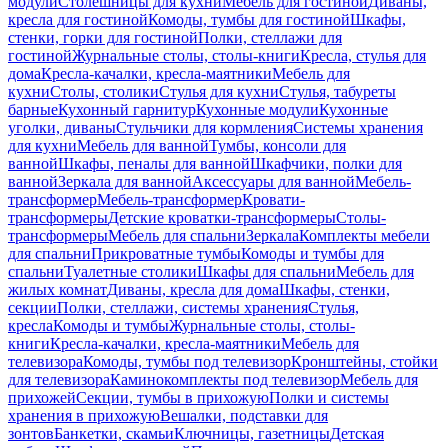
модули
Столешницы для кухни
Мебель для гостиной
Диваны,
кресла для гостиной
Комоды, тумбы для гостиной
Шкафы,
стенки, горки для гостиной
Полки, стеллажи для
гостиной
Журнальные столы, столы-книги
Кресла, стулья для
дома
Кресла-качалки, кресла-маятники
Мебель для
кухни
Столы, столики
Стулья для кухни
Стулья, табуреты
барные
Кухонный гарнитур
Кухонные модули
Кухонные
уголки, диваны
Стульчики для кормления
Системы хранения
для кухни
Мебель для ванной
Тумбы, консоли для
ванной
Шкафы, пеналы для ванной
Шкафчики, полки для
ванной
Зеркала для ванной
Аксессуары для ванной
Мебель-
трансформер
Мебель-трансформер
Кровати-
трансформеры
Детские кроватки-трансформеры
Столы-
трансформеры
Мебель для спальни
Зеркала
Комплекты мебели
для спальни
Прикроватные тумбы
Комоды и тумбы для
спальни
Туалетные столики
Шкафы для спальни
Мебель для
жилых комнат
Диваны, кресла для дома
Шкафы, стенки,
секции
Полки, стеллажи, системы хранения
Стулья,
кресла
Комоды и тумбы
Журнальные столы, столы-
книги
Кресла-качалки, кресла-маятники
Мебель для
телевизора
Комоды, тумбы под телевизор
Кронштейны, стойки
для телевизора
Каминокомплекты под телевизор
Мебель для
прихожей
Секции, тумбы в прихожую
Полки и системы
хранения в прихожую
Вешалки, подставки для
зонтов
Банкетки, скамьи
Ключницы, газетницы
Детская