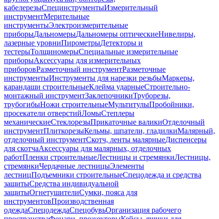
кабелерезы
Специнструменты
Измерительный
инструмент
Мерительные
инструменты
Электроизмерительные
приборы
Дальномеры
Дальномеры оптические
Нивелиры,
лазерные уровни
Пирометры
Детекторы и
тестеры
Толщиномеры
Специальные измерительные
приборы
Аксессуары для измерительных
приборов
Разметочный инструмент
Разметочные
инструменты
Инструменты для нарезки резьбы
Маркеры,
карандаши строительные
Клейма ударные
Строительно-
монтажный инструмент
Заклепочники
Труборезы,
трубогибы
Ножи строительные
Мультитулы
Пробойники,
просекатели отверстий
Ломы
Степлеры
механические
Стеклорезы
Прикаточные валики
Отделочный
инструмент
Плиткорезы
Кельмы, шпатели, гладилки
Малярный,
отделочный инструмент
Скотч, ленты малярные
Диспенсеры
для скотча
Аксессуары для малярных, отделочных
работ
Пленки строительные
Лестницы и стремянки
Лестницы,
стремянки
Чердачные лестницы
Элементы
лестниц
Подъемники строительные
Спецодежда и средства
защиты
Средства индивидуальной
защиты
Огнетушители
Сумки, пояса для
инструментов
Производственная
одежда
Спецодежда
Спецобувь
Организация рабочего
пространства
Фонари, прожекторы
Кейсы, ящики для