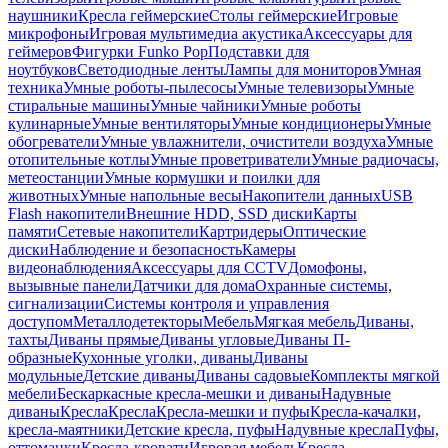
наушники
Кресла геймерские
Столы геймерские
Игровые
микрофоны
Игровая мультимедиа акустика
Аксессуары для
геймеров
Фигурки Funko Pop
Подставки для
ноутбуков
Светодиодные ленты
Лампы для мониторов
Умная
техника
Умные роботы-пылесосы
Умные телевизоры
Умные
стиральные машины
Умные чайники
Умные роботы
кулинарные
Умные вентиляторы
Умные кондиционеры
Умные
обогреватели
Умные увлажнители, очистители воздуха
Умные
отопительные котлы
Умные проветриватели
Умные радиочасы,
метеостанции
Умные кормушки и поилки для
животных
Умные напольные весы
Накопители данных
USB
Flash накопители
Внешние HDD, SSD диски
Карты
памяти
Сетевые накопители
Картридеры
Оптические
диски
Наблюдение и безопасность
Камеры
видеонаблюдения
Аксессуары для CCTV
Домофоны,
вызывные панели
Датчики для дома
Охранные системы,
сигнализации
Системы контроля и управления
доступом
Металлодетекторы
Мебель
Мягкая мебель
Диваны,
тахты
Диваны прямые
Диваны угловые
Диваны П-
образные
Кухонные уголки, диваны
Диваны
модульные
Детские диваны
Диваны садовые
Комплекты мягкой
мебели
Бескаркасные кресла-мешки и диваны
Надувные
диваны
Кресла
Кресла
Кресла-мешки и пуфы
Кресла-качалки,
кресла-маятники
Детские кресла, пуфы
Надувные кресла
Пуфы,
оттоманки
Кресла-кровати
Игровая мебель
Кресла