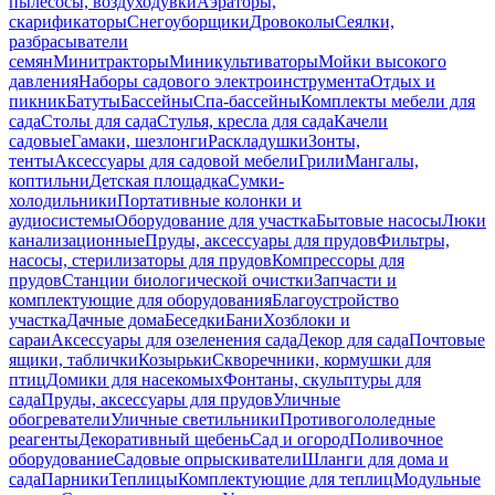
пылесосы, воздуходувки
Аэраторы,
скарификаторы
Снегоуборщики
Дровоколы
Сеялки,
разбрасыватели
семян
Минитракторы
Миникультиваторы
Мойки высокого
давления
Наборы садового электроинструмента
Отдых и
пикник
Батуты
Бассейны
Спа-бассейны
Комплекты мебели для
сада
Столы для сада
Стулья, кресла для сада
Качели
садовые
Гамаки, шезлонги
Раскладушки
Зонты,
тенты
Аксессуары для садовой мебели
Грили
Мангалы,
коптильни
Детская площадка
Сумки-
холодильники
Портативные колонки и
аудиосистемы
Оборудование для участка
Бытовые насосы
Люки
канализационные
Пруды, аксессуары для прудов
Фильтры,
насосы, стерилизаторы для прудов
Компрессоры для
прудов
Станции биологической очистки
Запчасти и
комплектующие для оборудования
Благоустройство
участка
Дачные дома
Беседки
Бани
Хозблоки и
сараи
Аксессуары для озеленения сада
Декор для сада
Почтовые
ящики, таблички
Козырьки
Скворечники, кормушки для
птиц
Домики для насекомых
Фонтаны, скульптуры для
сада
Пруды, аксессуары для прудов
Уличные
обогреватели
Уличные светильники
Противогололедные
реагенты
Декоративный щебень
Сад и огород
Поливочное
оборудование
Садовые опрыскиватели
Шланги для дома и
сада
Парники
Теплицы
Комплектующие для теплиц
Модульные