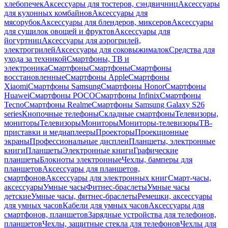
хлебопечек
Аксессуары для тостеров, сэндвичниц
Аксессуары
для кухонных комбайнов
Аксессуары для
мясорубок
Аксессуары для блендеров, миксеров
Аксессуары
для сушилок овощей и фруктов
Аксессуары для
йогуртниц
Аксессуары для аэрогрилей,
электрогрилей
Аксессуары для соковыжималок
Средства для
ухода за техникой
Смартфоны, ТВ и
электроника
Смартфоны
Смартфоны
Смартфоны
восстановленные
Смартфоны Apple
Смартфоны
Xiaomi
Смартфоны Samsung
Смартфоны Honor
Смартфоны
Huawei
Смартфоны POCO
Смартфоны Infinix
Смартфоны
Tecno
Смартфоны Realme
Смартфоны Samsung Galaxy S26
series
Кнопочные телефоны
Складные смартфоны
Телевизоры,
мониторы
Телевизоры
Мониторы
Мониторы-телевизоры
ТВ-
приставки и медиаплееры
Проекторы
Проекционные
экраны
Профессиональные дисплеи
Планшеты, электронные
книги
Планшеты
Электронные книги
Графические
планшеты
Блокноты электронные
Чехлы, бамперы для
планшетов
Аксессуары для планшетов,
смартфонов
Аксессуары для электронных книг
Смарт-часы,
аксессуары
Умные часы
Фитнес-браслеты
Умные часы
детские
Умные часы, фитнес-браслеты
Ремешки, аксессуары
для умных часов
Кабели для умных часов
Аксессуары для
смартфонов, планшетов
Зарядные устройства для телефонов,
планшетов
Чехлы, защитные стекла для телефонов
Чехлы для