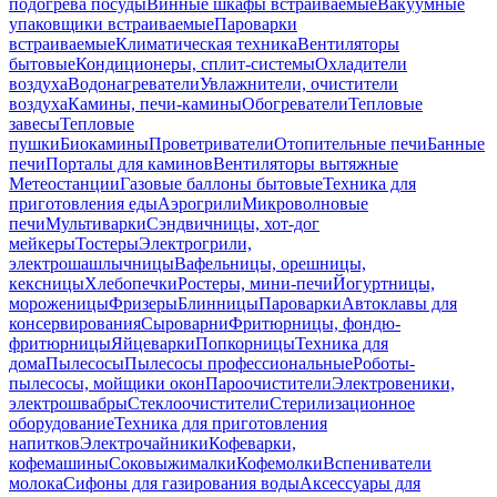
подогрева посуды
Винные шкафы встраиваемые
Вакуумные
упаковщики встраиваемые
Пароварки
встраиваемые
Климатическая техника
Вентиляторы
бытовые
Кондиционеры, сплит-системы
Охладители
воздуха
Водонагреватели
Увлажнители, очистители
воздуха
Камины, печи-камины
Обогреватели
Тепловые
завесы
Тепловые
пушки
Биокамины
Проветриватели
Отопительные печи
Банные
печи
Порталы для каминов
Вентиляторы вытяжные
Метеостанции
Газовые баллоны бытовые
Техника для
приготовления еды
Аэрогрили
Микроволновые
печи
Мультиварки
Сэндвичницы, хот-дог
мейкеры
Тостеры
Электрогрили,
электрошашлычницы
Вафельницы, орешницы,
кексницы
Хлебопечки
Ростеры, мини-печи
Йогуртницы,
мороженицы
Фризеры
Блинницы
Пароварки
Автоклавы для
консервирования
Сыроварни
Фритюрницы, фондю-
фритюрницы
Яйцеварки
Попкорницы
Техника для
дома
Пылесосы
Пылесосы профессиональные
Роботы-
пылесосы, мойщики окон
Пароочистители
Электровеники,
электрошвабры
Стеклоочистители
Стерилизационное
оборудование
Техника для приготовления
напитков
Электрочайники
Кофеварки,
кофемашины
Соковыжималки
Кофемолки
Вспениватели
молока
Сифоны для газирования воды
Аксессуары для