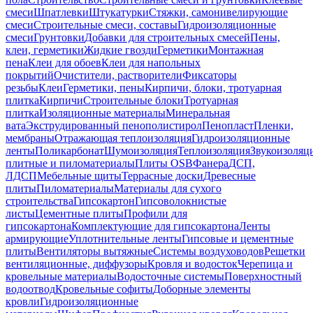
смеси
Шпатлевки
Штукатурки
Стяжки, самонивелирующие
смеси
Строительные смеси, составы
Гидроизоляционные
смеси
Грунтовки
Добавки для строительных смесей
Пены,
клеи, герметики
Жидкие гвозди
Герметики
Монтажная
пена
Клеи для обоев
Клеи для напольных
покрытий
Очистители, растворители
Фиксаторы
резьбы
Клеи
Герметики, пены
Кирпичи, блоки, тротуарная
плитка
Кирпичи
Строительные блоки
Тротуарная
плитка
Изоляционные материалы
Минеральная
вата
Экструдированный пенополистирол
Пенопласт
Пленки,
мембраны
Отражающая теплоизоляция
Гидроизоляционные
ленты
Поликарбонат
Шумоизоляция
Теплоизоляция
Звукоизоляц
плитные и пиломатериалы
Плиты OSB
Фанера
ДСП,
ЛДСП
Мебельные щиты
Террасные доски
Древесные
плиты
Пиломатериалы
Материалы для сухого
строительства
Гипсокартон
Гипсоволокнистые
листы
Цементные плиты
Профили для
гипсокартона
Комплектующие для гипсокартона
Ленты
армирующие
Уплотнительные ленты
Гипсовые и цементные
плиты
Вентиляторы вытяжные
Системы воздуховодов
Решетки
вентиляционные, диффузоры
Кровля и водосток
Черепица и
кровельные материалы
Водосточные системы
Поверхностный
водоотвод
Кровельные софиты
Доборные элементы
кровли
Гидроизоляционные