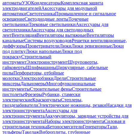
автоматы
УЗО
Конденсаторы
Комплексная защита
электродвигателей
Аксессуары для модульной
автоматики
Светотехника
Промышленное и сигнальное
освещение
Светодиодные ленты
Точечные
светильники
Трековые светильники
Аксессуары для
светотехники
Аксессуары для светодиодных
лент
Вентиляция
Вентиляторы вытяжные
Вентиляторы
канальные
Системы воздуховодов
Решетки вентиляционные,
диффузоры
Проветриватели
Люки
Люки ревизионные
Люки
под плитку
Люки напольные
Люки под
покраску
Строительный
инструмент
Электроинструмент
Шуруповерты,
гайковерты
Шлифмашины
Циркулярные, сабельные
пилы
Перфораторы, отбойные
молотки
Электролобзики
Дрели
Строительные
миксеры
Дальномеры
Многофункциональные
инструменты
Строительные фены
Строительные
пистолеты
Фрезеры
Рубанки, стамески
электрические
Краскопульты
Степлеры,
гвоздезабиватели
Электрические ножницы, резаки
Насадки для
электроинструмента
Аксессуары для
электроинструмента
Аккумуляторы, зарядные устройства для
электроинструмента
Наборы электроинструмента
Силовая и
строительная техника
Бетоносмесители
Генераторы
Тали,
тельферы
Такелаж
Виброплиты, глубинные