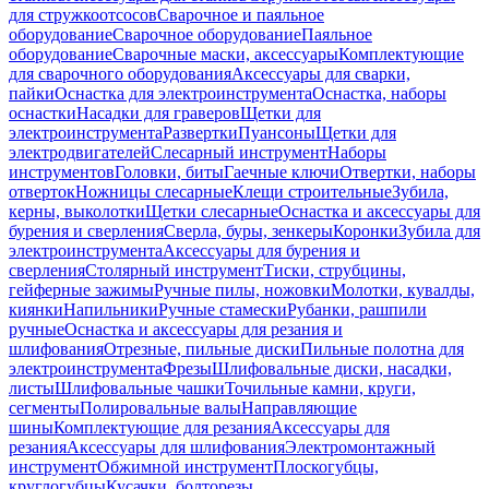
для стружкоотсосов
Сварочное и паяльное
оборудование
Сварочное оборудование
Паяльное
оборудование
Сварочные маски, аксессуары
Комплектующие
для сварочного оборудования
Аксессуары для сварки,
пайки
Оснастка для электроинструмента
Оснастка, наборы
оснастки
Насадки для граверов
Щетки для
электроинструмента
Развертки
Пуансоны
Щетки для
электродвигателей
Слесарный инструмент
Наборы
инструментов
Головки, биты
Гаечные ключи
Отвертки, наборы
отверток
Ножницы слесарные
Клещи строительные
Зубила,
керны, выколотки
Щетки слесарные
Оснастка и аксессуары для
бурения и сверления
Сверла, буры, зенкеры
Коронки
Зубила для
электроинструмента
Аксессуары для бурения и
сверления
Столярный инструмент
Тиски, струбцины,
гейферные зажимы
Ручные пилы, ножовки
Молотки, кувалды,
киянки
Напильники
Ручные стамески
Рубанки, рашпили
ручные
Оснастка и аксессуары для резания и
шлифования
Отрезные, пильные диски
Пильные полотна для
электроинструмента
Фрезы
Шлифовальные диски, насадки,
листы
Шлифовальные чашки
Точильные камни, круги,
сегменты
Полировальные валы
Направляющие
шины
Комплектующие для резания
Аксессуары для
резания
Аксессуары для шлифования
Электромонтажный
инструмент
Обжимной инструмент
Плоскогубцы,
круглогубцы
Кусачки, болторезы,