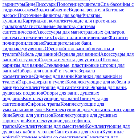
гарнитуры
Биде
Писсуары
Полотенцесушители
Спа-бассейны с
гидромассажем
Водоснабжение
Водонагреватели
Бытовые
насосы
Проточные фильтры для воды
Фильтры-
кувшины
Картриджи, комплектующие для проточных
фильтров
Магистральные фильтры, системы
сантехнические
Аксессуары для магистральных фильтров,
систем сантехнических
Трубы полипропиленовые
Фитинги
полипропиленовые
Расширительные баки,
гидроаккумуляторы
Обустройство ванной комнаты и
туалета
Мебель для ванной
Зеркала для ванной
Аксессуары для
ванной и туалета
Сиденья и чехлы для унитаза
Шторки,
карнизы для ванны
Стеклянные, пластиковые шторки для
ванны
Наборы для ванной и туалета
Зеркала
косметические
Сиденья для ванны
Коврики для ванной и
туалета
Экран-дверки в туалет
Комплектующие для мебели в
ванную
Комплектующие для сантехники
Экраны для ванн,
душевых поддонов
Опоры для ванн, душевых
поддонов
Комплектующие для ванн
Плинтусы для
сантехники
Сифоны, трапы
Комплектующие для
умывальников, моек
Комплектующие для унитазов, писсуаров,
биде
Бачки для унитазов
Комплектующие для душевых
гарнитуров
Комплектующие для сифонов,
трапов
Комплектующие для смесителей
Комплектующие для
душевых кабин, уголков
Сантехника для кухни
Кухонные
мойки
Кухонные мойки со смесителями
Смесители для