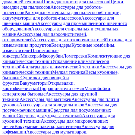
домашней техники
Принадлежности для пылесосов
Щетки,
насадки для пылесосов
Аксессуары для роботов-
пылесосов
Расходные материалы для пылесосов
Станции,
аккумуляторы для роботов-пылесосов
Аксессуары для
швейных машин
Аксессуары для промышленного швейного
оборудования
Аксессуары для стиральных и сушильных
машин
Аксессуары для пароочистителей,
отпаривателей
Аксессуары для стеклоочистителей
Техника для
измельчения продуктов
Блендеры
Кухонные комбайны,
измельчители
Планетарные
миксеры
Миксеры
Мясорубки
Ломтерезки
Комплектующие для
климатической техники
Управление климатической
техникой
Фильтры для климатической техники
Аксессуары для
климатической техники
Мелкая техника
Весы кухонные,
бытовые
Сушилки для овощей и
фруктов
Вакууматоры
Открывалки,
картофелечистки
Проращиватели семян
Маслобойки,
сепараторы бытовые
Аксессуары для крупной
техники
Аксессуары для вытяжек
Аксессуары для плит и
духовок
Аксессуары для холодильников
Аксессуары для
посудомоечных машин
Средства для посудомоечных
машин
Средства для ухода за техникой
Аксессуары для
кухонной техники
Аксессуары для микроволновых
печей
Вакуумные пакеты, контейнеры
Аксессуары для
кофемашин
Аксессуары для мультиварок,