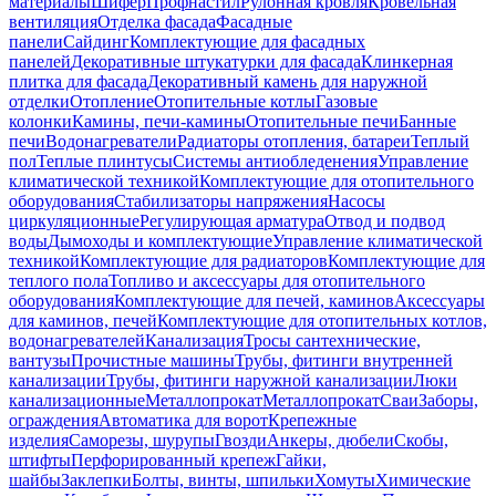
материалы
Шифер
Профнастил
Рулонная кровля
Кровельная
вентиляция
Отделка фасада
Фасадные
панели
Сайдинг
Комплектующие для фасадных
панелей
Декоративные штукатурки для фасада
Клинкерная
плитка для фасада
Декоративный камень для наружной
отделки
Отопление
Отопительные котлы
Газовые
колонки
Камины, печи-камины
Отопительные печи
Банные
печи
Водонагреватели
Радиаторы отопления, батареи
Теплый
пол
Теплые плинтусы
Системы антиобледенения
Управление
климатической техникой
Комплектующие для отопительного
оборудования
Стабилизаторы напряжения
Насосы
циркуляционные
Регулирующая арматура
Отвод и подвод
воды
Дымоходы и комплектующие
Управление климатической
техникой
Комплектующие для радиаторов
Комплектующие для
теплого пола
Топливо и аксессуары для отопительного
оборудования
Комплектующие для печей, каминов
Аксессуары
для каминов, печей
Комплектующие для отопительных котлов,
водонагревателей
Канализация
Тросы сантехнические,
вантузы
Прочистные машины
Трубы, фитинги внутренней
канализации
Трубы, фитинги наружной канализации
Люки
канализационные
Металлопрокат
Металлопрокат
Сваи
Заборы,
ограждения
Автоматика для ворот
Крепежные
изделия
Саморезы, шурупы
Гвозди
Анкеры, дюбели
Скобы,
штифты
Перфорированный крепеж
Гайки,
шайбы
Заклепки
Болты, винты, шпильки
Хомуты
Химические