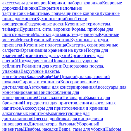
аксессуары для ковров
Коврики, наборы ковриков
Ковровые
дорожки
Циновки
Покрытия напольные
тафтинговые
Защитные, грязезащитные коврики
Кухонные
принадлежности
Кухонные приборы
Терки,
овощерезки
Разделочные доски
Кухонные термометры,
таймеры
Дуршлаги, сита, воронки
Формы, приборы для
приготовления
Молотки для мяса, тендерайзеры
Кухонные
мелочи
Миски
Кухонный текстиль
Кухонные фартуки,
прихватки
Кухонные полотенца
Скатерти, сервировочные
салфетки
Организация хранения на кухне
Посуда для
хранения
Органайзеры для кухни
Органайзеры для
специй
Посуда для ланча
Полки и аксессуары на
рейлинги
Рейлинги для кухни
Одноразовая посуда,
упаковка
Вакуумные пакеты,
контейнеры
Бакалея
Кофе
Чай
Цикорий, какао, горячий
шоколад
Сиропы и топпинги
Консервирование и
дистилляция
Автоклавы для консервирования
Аксессуары для
консервирования
Приспособления для
консервирования
Открывалки
Пивоварни
Емкости для
брожения
Ингредиенты для приготовления алкогольных
напитков
Аксессуары для приготовления и хранения
алкогольных напитков
Комплектующие для
дистилляторов
Прессы, дробилки для виноделия и
пивоварения
Дистилляторы бытовые
Уборочный
инвентарь
Швабры, насадки
Ведра, тазы для уборки
Наборы