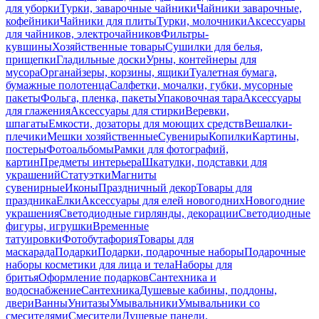
для уборки
Турки, заварочные чайники
Чайники заварочные,
кофейники
Чайники для плиты
Турки, молочники
Аксессуары
для чайников, электрочайников
Фильтры-
кувшины
Хозяйственные товары
Сушилки для белья,
прищепки
Гладильные доски
Урны, контейнеры для
мусора
Органайзеры, корзины, ящики
Туалетная бумага,
бумажные полотенца
Салфетки, мочалки, губки, мусорные
пакеты
Фольга, пленка, пакеты
Упаковочная тара
Аксессуары
для глажения
Аксессуары для стирки
Веревки,
шпагаты
Емкости, дозаторы для моющих средств
Вешалки-
плечики
Мешки хозяйственные
Сувениры
Копилки
Картины,
постеры
Фотоальбомы
Рамки для фотографий,
картин
Предметы интерьера
Шкатулки, подставки для
украшений
Статуэтки
Магниты
сувенирные
Иконы
Праздничный декор
Товары для
праздника
Елки
Аксессуары для елей новогодних
Новогодние
украшения
Светодиодные гирлянды, декорации
Светодиодные
фигуры, игрушки
Временные
татуировки
Фотобутафория
Товары для
маскарада
Подарки
Подарки, подарочные наборы
Подарочные
наборы косметики для лица и тела
Наборы для
бритья
Оформление подарков
Сантехника и
водоснабжение
Сантехника
Душевые кабины, поддоны,
двери
Ванны
Унитазы
Умывальники
Умывальники со
смесителями
Смесители
Душевые панели,