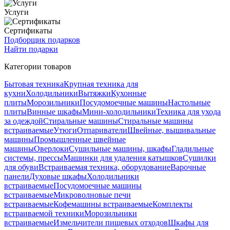
Услуги
Сертификаты
Подборщик подарков
Найти подарки
Категории товаров
Бытовая техника
Крупная техника для
кухни
Холодильники
Вытяжки
Кухонные
плиты
Морозильники
Посудомоечные машины
Настольные
плиты
Винные шкафы
Мини-холодильники
Техника для ухода
за одеждой
Стиральные машины
Стиральные машины
встраиваемые
Утюги
Отпариватели
Швейные, вышивальные
машины
Промышленные швейные
машины
Оверлоки
Сушильные машины, шкафы
Гладильные
системы, прессы
Машинки для удаления катышков
Сушилки
для обуви
Встраиваемая техника, оборудование
Варочные
панели
Духовые шкафы
Холодильники
встраиваемые
Посудомоечные машины
встраиваемые
Микроволновые печи
встраиваемые
Кофемашины встраиваемые
Комплекты
встраиваемой техники
Морозильники
встраиваемые
Измельчители пищевых отходов
Шкафы для