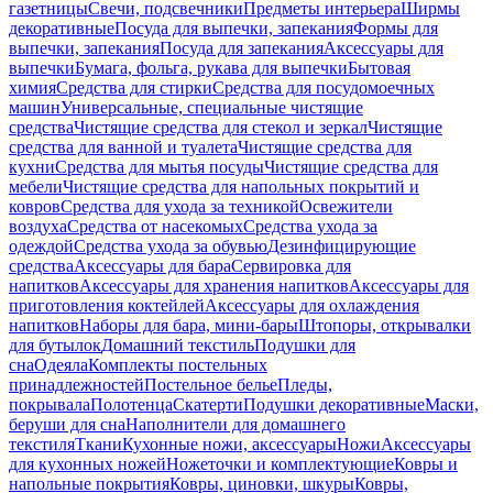
газетницы
Свечи, подсвечники
Предметы интерьера
Ширмы
декоративные
Посуда для выпечки, запекания
Формы для
выпечки, запекания
Посуда для запекания
Аксессуары для
выпечки
Бумага, фольга, рукава для выпечки
Бытовая
химия
Средства для стирки
Средства для посудомоечных
машин
Универсальные, специальные чистящие
средства
Чистящие средства для стекол и зеркал
Чистящие
средства для ванной и туалета
Чистящие средства для
кухни
Средства для мытья посуды
Чистящие средства для
мебели
Чистящие средства для напольных покрытий и
ковров
Средства для ухода за техникой
Освежители
воздуха
Средства от насекомых
Средства ухода за
одеждой
Средства ухода за обувью
Дезинфицирующие
средства
Аксессуары для бара
Сервировка для
напитков
Аксессуары для хранения напитков
Аксессуары для
приготовления коктейлей
Аксессуары для охлаждения
напитков
Наборы для бара, мини-бары
Штопоры, открывалки
для бутылок
Домашний текстиль
Подушки для
сна
Одеяла
Комплекты постельных
принадлежностей
Постельное белье
Пледы,
покрывала
Полотенца
Скатерти
Подушки декоративные
Маски,
беруши для сна
Наполнители для домашнего
текстиля
Ткани
Кухонные ножи, аксессуары
Ножи
Аксессуары
для кухонных ножей
Ножеточки и комплектующие
Ковры и
напольные покрытия
Ковры, циновки, шкуры
Ковры,