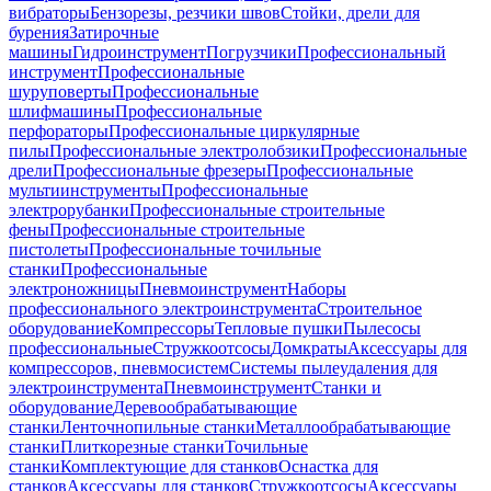
вибраторы
Бензорезы, резчики швов
Стойки, дрели для
бурения
Затирочные
машины
Гидроинструмент
Погрузчики
Профессиональный
инструмент
Профессиональные
шуруповерты
Профессиональные
шлифмашины
Профессиональные
перфораторы
Профессиональные циркулярные
пилы
Профессиональные электролобзики
Профессиональные
дрели
Профессиональные фрезеры
Профессиональные
мультиинструменты
Профессиональные
электрорубанки
Профессиональные строительные
фены
Профессиональные строительные
пистолеты
Профессиональные точильные
станки
Профессиональные
электроножницы
Пневмоинструмент
Наборы
профессионального электроинструмента
Строительное
оборудование
Компрессоры
Тепловые пушки
Пылесосы
профессиональные
Стружкоотсосы
Домкраты
Аксессуары для
компрессоров, пневмосистем
Системы пылеудаления для
электроинструмента
Пневмоинструмент
Станки и
оборудование
Деревообрабатывающие
станки
Ленточнопильные станки
Металлообрабатывающие
станки
Плиткорезные станки
Точильные
станки
Комплектующие для станков
Оснастка для
станков
Аксессуары для станков
Стружкоотсосы
Аксессуары