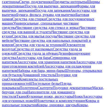
газетницы
Свечи, подсвечники
Предметы интерьера
Ширмы
декоративные
Посуда для выпечки, запекания
Формы для
выпечки, запекания
Посуда для запекания
Аксессуары для
выпечки
Бумага, фольга, рукава для выпечки
Бытовая
химия
Средства для стирки
Средства для посудомоечных
машин
Универсальные, специальные чистящие
средства
Чистящие средства для стекол и зеркал
Чистящие
средства для ванной и туалета
Чистящие средства для
кухни
Средства для мытья посуды
Чистящие средства для
мебели
Чистящие средства для напольных покрытий и
ковров
Средства для ухода за техникой
Освежители
воздуха
Средства от насекомых
Средства ухода за
одеждой
Средства ухода за обувью
Дезинфицирующие
средства
Аксессуары для бара
Сервировка для
напитков
Аксессуары для хранения напитков
Аксессуары для
приготовления коктейлей
Аксессуары для охлаждения
напитков
Наборы для бара, мини-бары
Штопоры, открывалки
для бутылок
Домашний текстиль
Подушки для
сна
Одеяла
Комплекты постельных
принадлежностей
Постельное белье
Пледы,
покрывала
Полотенца
Скатерти
Подушки декоративные
Маски,
беруши для сна
Наполнители для домашнего
текстиля
Ткани
Кухонные ножи, аксессуары
Ножи
Аксессуары
для кухонных ножей
Ножеточки и комплектующие
Ковры и
напольные покрытия
Ковры, циновки, шкуры
Ковры,