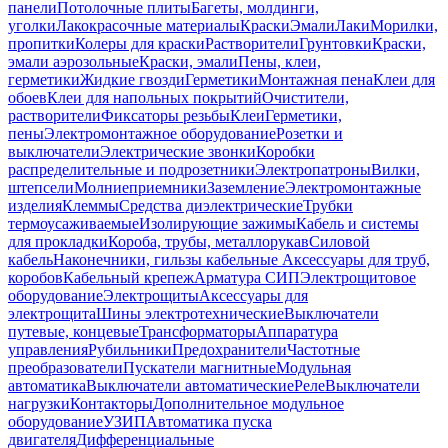
панели
Потолочные плиты
Багеты, молдинги,
уголки
Лакокрасочные материалы
Краски
Эмали
Лаки
Морилки,
пропитки
Колеры для краски
Растворители
Грунтовки
Краски,
эмали аэрозольные
Краски, эмали
Пены, клеи,
герметики
Жидкие гвозди
Герметики
Монтажная пена
Клеи для
обоев
Клеи для напольных покрытий
Очистители,
растворители
Фиксаторы резьбы
Клеи
Герметики,
пены
Электромонтажное оборудование
Розетки и
выключатели
Электрические звонки
Коробки
распределительные и подрозетники
Электропатроны
Вилки,
штепсели
Молниеприемники
Заземление
Электромонтажные
изделия
Клеммы
Средства диэлектрические
Трубки
термоусаживаемые
Изолирующие зажимы
Кабель и системы
для прокладки
Короба, трубы, металлорукав
Силовой
кабель
Наконечники, гильзы кабельные
Аксессуары для труб,
коробов
Кабельный крепеж
Арматура СИП
Электрощитовое
оборудование
Электрощиты
Аксессуары для
электрощита
Шины электротехнические
Выключатели
путевые, концевые
Трансформаторы
Аппаратура
управления
Рубильники
Предохранители
Частотные
преобразователи
Пускатели магнитные
Модульная
автоматика
Выключатели автоматические
Реле
Выключатели
нагрузки
Контакторы
Дополнительное модульное
оборудование
УЗИП
Автоматика пуска
двигателя
Дифференциальные