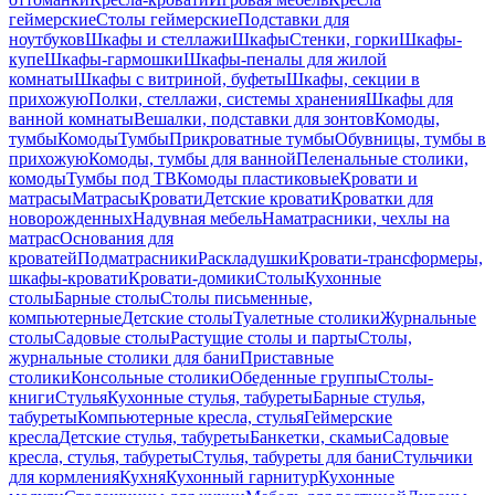
геймерские
Столы геймерские
Подставки для
ноутбуков
Шкафы и стеллажи
Шкафы
Стенки, горки
Шкафы-
купе
Шкафы-гармошки
Шкафы-пеналы для жилой
комнаты
Шкафы с витриной, буфеты
Шкафы, секции в
прихожую
Полки, стеллажи, системы хранения
Шкафы для
ванной комнаты
Вешалки, подставки для зонтов
Комоды,
тумбы
Комоды
Тумбы
Прикроватные тумбы
Обувницы, тумбы в
прихожую
Комоды, тумбы для ванной
Пеленальные столики,
комоды
Тумбы под ТВ
Комоды пластиковые
Кровати и
матрасы
Матрасы
Кровати
Детские кровати
Кроватки для
новорожденных
Надувная мебель
Наматрасники, чехлы на
матрас
Основания для
кроватей
Подматрасники
Раскладушки
Кровати-трансформеры,
шкафы-кровати
Кровати-домики
Столы
Кухонные
столы
Барные столы
Столы письменные,
компьютерные
Детские столы
Туалетные столики
Журнальные
столы
Садовые столы
Растущие столы и парты
Столы,
журнальные столики для бани
Приставные
столики
Консольные столики
Обеденные группы
Столы-
книги
Стулья
Кухонные стулья, табуреты
Барные стулья,
табуреты
Компьютерные кресла, стулья
Геймерские
кресла
Детские стулья, табуреты
Банкетки, скамьи
Садовые
кресла, стулья, табуреты
Стулья, табуреты для бани
Стульчики
для кормления
Кухня
Кухонный гарнитур
Кухонные