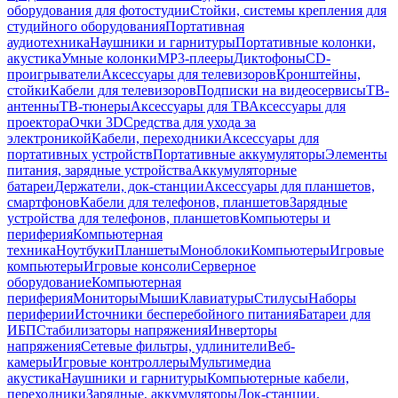
оборудования для фотостудии
Стойки, системы крепления для
студийного оборудования
Портативная
аудиотехника
Наушники и гарнитуры
Портативные колонки,
акустика
Умные колонки
MP3-плееры
Диктофоны
CD-
проигрыватели
Аксессуары для телевизоров
Кронштейны,
стойки
Кабели для телевизоров
Подписки на видеосервисы
ТВ-
антенны
ТВ-тюнеры
Аксессуары для ТВ
Аксессуары для
проектора
Очки 3D
Средства для ухода за
электроникой
Кабели, переходники
Аксессуары для
портативных устройств
Портативные аккумуляторы
Элементы
питания, зарядные устройства
Аккумуляторные
батареи
Держатели, док-станции
Аксессуары для планшетов,
смартфонов
Кабели для телефонов, планшетов
Зарядные
устройства для телефонов, планшетов
Компьютеры и
периферия
Компьютерная
техника
Ноутбуки
Планшеты
Моноблоки
Компьютеры
Игровые
компьютеры
Игровые консоли
Серверное
оборудование
Компьютерная
периферия
Мониторы
Мыши
Клавиатуры
Стилусы
Наборы
периферии
Источники бесперебойного питания
Батареи для
ИБП
Стабилизаторы напряжения
Инверторы
напряжения
Сетевые фильтры, удлинители
Веб-
камеры
Игровые контроллеры
Мультимедиа
акустика
Наушники и гарнитуры
Компьютерные кабели,
переходники
Зарядные, аккумуляторы
Док-станции,