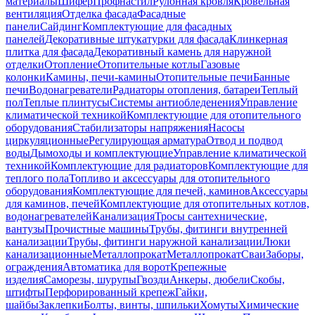
материалы
Шифер
Профнастил
Рулонная кровля
Кровельная
вентиляция
Отделка фасада
Фасадные
панели
Сайдинг
Комплектующие для фасадных
панелей
Декоративные штукатурки для фасада
Клинкерная
плитка для фасада
Декоративный камень для наружной
отделки
Отопление
Отопительные котлы
Газовые
колонки
Камины, печи-камины
Отопительные печи
Банные
печи
Водонагреватели
Радиаторы отопления, батареи
Теплый
пол
Теплые плинтусы
Системы антиобледенения
Управление
климатической техникой
Комплектующие для отопительного
оборудования
Стабилизаторы напряжения
Насосы
циркуляционные
Регулирующая арматура
Отвод и подвод
воды
Дымоходы и комплектующие
Управление климатической
техникой
Комплектующие для радиаторов
Комплектующие для
теплого пола
Топливо и аксессуары для отопительного
оборудования
Комплектующие для печей, каминов
Аксессуары
для каминов, печей
Комплектующие для отопительных котлов,
водонагревателей
Канализация
Тросы сантехнические,
вантузы
Прочистные машины
Трубы, фитинги внутренней
канализации
Трубы, фитинги наружной канализации
Люки
канализационные
Металлопрокат
Металлопрокат
Сваи
Заборы,
ограждения
Автоматика для ворот
Крепежные
изделия
Саморезы, шурупы
Гвозди
Анкеры, дюбели
Скобы,
штифты
Перфорированный крепеж
Гайки,
шайбы
Заклепки
Болты, винты, шпильки
Хомуты
Химические