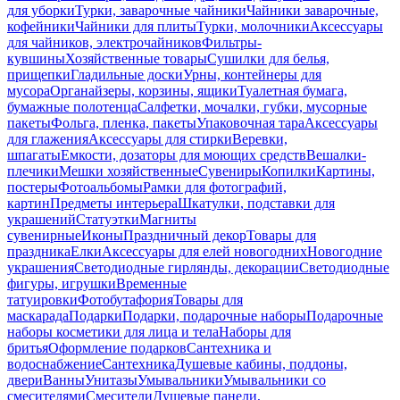
для уборки
Турки, заварочные чайники
Чайники заварочные,
кофейники
Чайники для плиты
Турки, молочники
Аксессуары
для чайников, электрочайников
Фильтры-
кувшины
Хозяйственные товары
Сушилки для белья,
прищепки
Гладильные доски
Урны, контейнеры для
мусора
Органайзеры, корзины, ящики
Туалетная бумага,
бумажные полотенца
Салфетки, мочалки, губки, мусорные
пакеты
Фольга, пленка, пакеты
Упаковочная тара
Аксессуары
для глажения
Аксессуары для стирки
Веревки,
шпагаты
Емкости, дозаторы для моющих средств
Вешалки-
плечики
Мешки хозяйственные
Сувениры
Копилки
Картины,
постеры
Фотоальбомы
Рамки для фотографий,
картин
Предметы интерьера
Шкатулки, подставки для
украшений
Статуэтки
Магниты
сувенирные
Иконы
Праздничный декор
Товары для
праздника
Елки
Аксессуары для елей новогодних
Новогодние
украшения
Светодиодные гирлянды, декорации
Светодиодные
фигуры, игрушки
Временные
татуировки
Фотобутафория
Товары для
маскарада
Подарки
Подарки, подарочные наборы
Подарочные
наборы косметики для лица и тела
Наборы для
бритья
Оформление подарков
Сантехника и
водоснабжение
Сантехника
Душевые кабины, поддоны,
двери
Ванны
Унитазы
Умывальники
Умывальники со
смесителями
Смесители
Душевые панели,