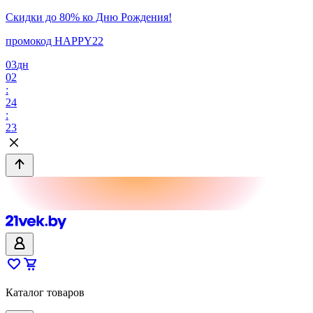
Скидки до 80% ко Дню Рождения!
промокод HAPPY22
03
дн
02
:
24
:
23
Каталог товаров