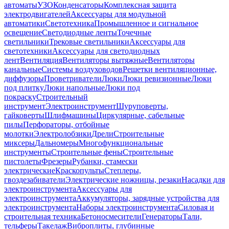
автоматы
УЗО
Конденсаторы
Комплексная защита
электродвигателей
Аксессуары для модульной
автоматики
Светотехника
Промышленное и сигнальное
освещение
Светодиодные ленты
Точечные
светильники
Трековые светильники
Аксессуары для
светотехники
Аксессуары для светодиодных
лент
Вентиляция
Вентиляторы вытяжные
Вентиляторы
канальные
Системы воздуховодов
Решетки вентиляционные,
диффузоры
Проветриватели
Люки
Люки ревизионные
Люки
под плитку
Люки напольные
Люки под
покраску
Строительный
инструмент
Электроинструмент
Шуруповерты,
гайковерты
Шлифмашины
Циркулярные, сабельные
пилы
Перфораторы, отбойные
молотки
Электролобзики
Дрели
Строительные
миксеры
Дальномеры
Многофункциональные
инструменты
Строительные фены
Строительные
пистолеты
Фрезеры
Рубанки, стамески
электрические
Краскопульты
Степлеры,
гвоздезабиватели
Электрические ножницы, резаки
Насадки для
электроинструмента
Аксессуары для
электроинструмента
Аккумуляторы, зарядные устройства для
электроинструмента
Наборы электроинструмента
Силовая и
строительная техника
Бетоносмесители
Генераторы
Тали,
тельферы
Такелаж
Виброплиты, глубинные