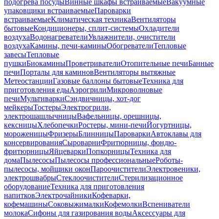
подогрева посуды
Винные шкафы встраиваемые
Вакуумные
упаковщики встраиваемые
Пароварки
встраиваемые
Климатическая техника
Вентиляторы
бытовые
Кондиционеры, сплит-системы
Охладители
воздуха
Водонагреватели
Увлажнители, очистители
воздуха
Камины, печи-камины
Обогреватели
Тепловые
завесы
Тепловые
пушки
Биокамины
Проветриватели
Отопительные печи
Банные
печи
Порталы для каминов
Вентиляторы вытяжные
Метеостанции
Газовые баллоны бытовые
Техника для
приготовления еды
Аэрогрили
Микроволновые
печи
Мультиварки
Сэндвичницы, хот-дог
мейкеры
Тостеры
Электрогрили,
электрошашлычницы
Вафельницы, орешницы,
кексницы
Хлебопечки
Ростеры, мини-печи
Йогуртницы,
мороженицы
Фризеры
Блинницы
Пароварки
Автоклавы для
консервирования
Сыроварни
Фритюрницы, фондю-
фритюрницы
Яйцеварки
Попкорницы
Техника для
дома
Пылесосы
Пылесосы профессиональные
Роботы-
пылесосы, мойщики окон
Пароочистители
Электровеники,
электрошвабры
Стеклоочистители
Стерилизационное
оборудование
Техника для приготовления
напитков
Электрочайники
Кофеварки,
кофемашины
Соковыжималки
Кофемолки
Вспениватели
молока
Сифоны для газирования воды
Аксессуары для