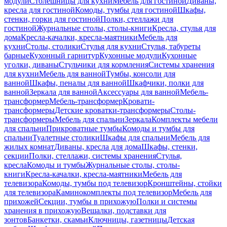
модули
Столешницы для кухни
Мебель для гостиной
Диваны,
кресла для гостиной
Комоды, тумбы для гостиной
Шкафы,
стенки, горки для гостиной
Полки, стеллажи для
гостиной
Журнальные столы, столы-книги
Кресла, стулья для
дома
Кресла-качалки, кресла-маятники
Мебель для
кухни
Столы, столики
Стулья для кухни
Стулья, табуреты
барные
Кухонный гарнитур
Кухонные модули
Кухонные
уголки, диваны
Стульчики для кормления
Системы хранения
для кухни
Мебель для ванной
Тумбы, консоли для
ванной
Шкафы, пеналы для ванной
Шкафчики, полки для
ванной
Зеркала для ванной
Аксессуары для ванной
Мебель-
трансформер
Мебель-трансформер
Кровати-
трансформеры
Детские кроватки-трансформеры
Столы-
трансформеры
Мебель для спальни
Зеркала
Комплекты мебели
для спальни
Прикроватные тумбы
Комоды и тумбы для
спальни
Туалетные столики
Шкафы для спальни
Мебель для
жилых комнат
Диваны, кресла для дома
Шкафы, стенки,
секции
Полки, стеллажи, системы хранения
Стулья,
кресла
Комоды и тумбы
Журнальные столы, столы-
книги
Кресла-качалки, кресла-маятники
Мебель для
телевизора
Комоды, тумбы под телевизор
Кронштейны, стойки
для телевизора
Каминокомплекты под телевизор
Мебель для
прихожей
Секции, тумбы в прихожую
Полки и системы
хранения в прихожую
Вешалки, подставки для
зонтов
Банкетки, скамьи
Ключницы, газетницы
Детская