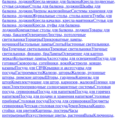
балкона, лоджии
Кресла-мешки для балкона
Кресла подвесные,
стулья садовые
Столы для балкона, лоджии
Шкафы для
балкона, лоджии
Дверцы жалюзийные
Системы хранения для
балкона, лоджии
Журнальные столы, столы-книги
Тумбы для
балкона, лоджии
Кресла-качалки, кресла-маятники
Стулья для
балкона, лоджии
Кресла, пуфы для балкона,
лоджии
Компактные столы для балкона, лоджии
Товары для
дома, бакалея
Освещение
Люстры, потолочные
светильники
Торшеры
Прикроватные лампы,
ночники
Настольные лампы
Споты
Настенные светильники,
бра
Точечные светильники
Трековые светильники
Уличные
светильники, фонари, бра
Лампы
Освещение для картин,
зеркал
Кольцевые лампы
Аксессуары для освещения
Посуда для
готовки
Сковороды, сотейники, воки
Кастрюли, ковши,
казаны
Посуда для СВЧ
Крышки и аксессуары для
посуды
Гастроемкости
Жалюзи, шторы
Жалюзи, рулонные
шторы, римские шторы
Шторы, гардины
Карнизы для
штор
Комплектующие для штор, карнизов, жалюзи
Пленки для
окон
Электроприводные солнцезащитные системы
Столовая
посуда, сервировка
Посуда для напитков
Посуда для горячих
напитков
Посуда для подачи и хранения напитков
Столовые
приборы
Столовая посуда
Посуда для сервировки
Предметы
сервировки
Детская столовая посуда
Декор
Зеркала
Кашпо,
стойки для цветов
Картины, постеры
Часы
интерьерные
Искусственные цветы, растения
Вазы
Ключницы,