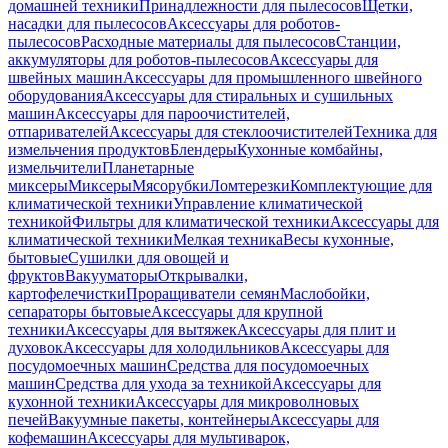
домашней техники
Принадлежности для пылесосов
Щетки,
насадки для пылесосов
Аксессуары для роботов-
пылесосов
Расходные материалы для пылесосов
Станции,
аккумуляторы для роботов-пылесосов
Аксессуары для
швейных машин
Аксессуары для промышленного швейного
оборудования
Аксессуары для стиральных и сушильных
машин
Аксессуары для пароочистителей,
отпаривателей
Аксессуары для стеклоочистителей
Техника для
измельчения продуктов
Блендеры
Кухонные комбайны,
измельчители
Планетарные
миксеры
Миксеры
Мясорубки
Ломтерезки
Комплектующие для
климатической техники
Управление климатической
техникой
Фильтры для климатической техники
Аксессуары для
климатической техники
Мелкая техника
Весы кухонные,
бытовые
Сушилки для овощей и
фруктов
Вакууматоры
Открывалки,
картофелечистки
Проращиватели семян
Маслобойки,
сепараторы бытовые
Аксессуары для крупной
техники
Аксессуары для вытяжек
Аксессуары для плит и
духовок
Аксессуары для холодильников
Аксессуары для
посудомоечных машин
Средства для посудомоечных
машин
Средства для ухода за техникой
Аксессуары для
кухонной техники
Аксессуары для микроволновых
печей
Вакуумные пакеты, контейнеры
Аксессуары для
кофемашин
Аксессуары для мультиварок,