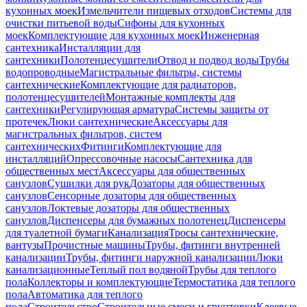
кухонных моек
Измельчители пищевых отходов
Системы для
очистки питьевой воды
Сифоны для кухонных
моек
Комплектующие для кухонных моек
Инженерная
сантехника
Инсталляции для
сантехники
Полотенцесушители
Отвод и подвод воды
Трубы
водопроводные
Магистральные фильтры, системы
сантехнические
Комплектующие для радиаторов,
полотенцесушителей
Монтажные комплекты для
сантехники
Регулирующая арматура
Системы защиты от
протечек
Люки сантехнические
Аксессуары для
магистральных фильтров, систем
сантехнических
Фитинги
Комплектующие для
инсталляций
Опрессовочные насосы
Сантехника для
общественных мест
Аксессуары для общественных
санузлов
Сушилки для рук
Дозаторы для общественных
санузлов
Сенсорные дозаторы для общественных
санузлов
Локтевые дозаторы для общественных
санузлов
Диспенсеры для бумажных полотенец
Диспенсеры
для туалетной бумаги
Канализация
Тросы сантехнические,
вантузы
Прочистные машины
Трубы, фитинги внутренней
канализации
Трубы, фитинги наружной канализации
Люки
канализационные
Теплый пол водяной
Трубы для теплого
пола
Коллекторы и комплектующие
Термостатика для теплого
пола
Автоматика для теплого
пола
Строительство
Строительные смеси и грунтовки
Клеевые