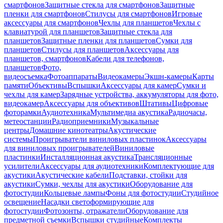
смартфонов
Защитные стекла для смартфонов
Защитные
пленки для смартфонов
Стилусы для смартфонов
Игровые
аксессуары для смартфонов
Чехлы для планшетов
Чехлы с
клавиатурой для планшетов
Защитные стекла для
планшетов
Защитные пленки для планшетов
Сумки для
планшетов
Стилусы для планшетов
Аксессуары для
планшетов, смартфонов
Кабели для телефонов,
планшетов
Фото,
видеосъемка
Фотоаппараты
Видеокамеры
Экшн-камеры
Карты
памяти
Объективы
Вспышки
Аксессуары для камер
Сумки и
чехлы для камер
Зарядные устройства, аккумуляторы для фото,
видеокамер
Аксессуары для объективов
Штативы
Цифровые
фоторамки
Аудиотехника
Мультимедиа акустика
Радиочасы,
метеостанции
Радиоприемники
Музыкальные
центры
Домашние кинотеатры
Акустические
системы
Проигрыватели виниловых пластинок
Аксессуары
для виниловых проигрывателей
Виниловые
пластинки
Инсталляционная акустика
Трансляционные
усилители
Аксессуары для аудиотехники
Комплектующие для
акустики
Акустические кабели
Подставки, стойки для
акустики
Сумки, чехлы для акустики
Оборудование для
фотостудии
Кольцевые лампы
Фоны для фотостудии
Студийное
освещение
Насадки светоформирующие для
фотостудии
Фотозонты, отражатели
Оборудование для
предметной съемки
Вспышки студийные
Комплекты