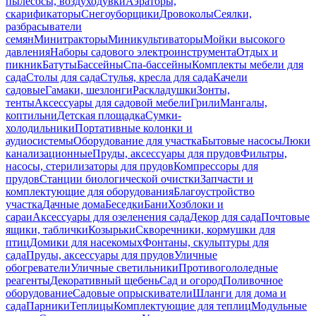
пылесосы, воздуходувки
Аэраторы,
скарификаторы
Снегоуборщики
Дровоколы
Сеялки,
разбрасыватели
семян
Минитракторы
Миникультиваторы
Мойки высокого
давления
Наборы садового электроинструмента
Отдых и
пикник
Батуты
Бассейны
Спа-бассейны
Комплекты мебели для
сада
Столы для сада
Стулья, кресла для сада
Качели
садовые
Гамаки, шезлонги
Раскладушки
Зонты,
тенты
Аксессуары для садовой мебели
Грили
Мангалы,
коптильни
Детская площадка
Сумки-
холодильники
Портативные колонки и
аудиосистемы
Оборудование для участка
Бытовые насосы
Люки
канализационные
Пруды, аксессуары для прудов
Фильтры,
насосы, стерилизаторы для прудов
Компрессоры для
прудов
Станции биологической очистки
Запчасти и
комплектующие для оборудования
Благоустройство
участка
Дачные дома
Беседки
Бани
Хозблоки и
сараи
Аксессуары для озеленения сада
Декор для сада
Почтовые
ящики, таблички
Козырьки
Скворечники, кормушки для
птиц
Домики для насекомых
Фонтаны, скульптуры для
сада
Пруды, аксессуары для прудов
Уличные
обогреватели
Уличные светильники
Противогололедные
реагенты
Декоративный щебень
Сад и огород
Поливочное
оборудование
Садовые опрыскиватели
Шланги для дома и
сада
Парники
Теплицы
Комплектующие для теплиц
Модульные