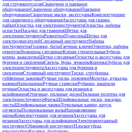
для стружкоотсосов
Сварочное и паяльное
оборудование
Сварочное оборудование
Паяльное
оборудование
Сварочные маски, аксессуары
Комплектующие
для сварочного оборудования
Аксессуары для сварки,
пайки
Оснастка для электроинструмента
Оснастка, наборы
оснастки
Насадки для граверов
Щетки для
электроинструмента
Развертки
Пуансоны
Щетки для
электродвигателей
Слесарный инструмент
Наборы
инструментов
Головки, биты
Гаечные ключи
Отвертки, наборы
отверток
Ножницы слесарные
Клещи строительные
Зубила,
керны, выколотки
Щетки слесарные
Оснастка и аксессуары для
бурения и сверления
Сверла, буры, зенкеры
Коронки
Зубила для
электроинструмента
Аксессуары для бурения и
сверления
Столярный инструмент
Тиски, струбцины,
гейферные зажимы
Ручные пилы, ножовки
Молотки, кувалды,
киянки
Напильники
Ручные стамески
Рубанки, рашпили
ручные
Оснастка и аксессуары для резания и
шлифования
Отрезные, пильные диски
Пильные полотна для
электроинструмента
Фрезы
Шлифовальные диски, насадки,
листы
Шлифовальные чашки
Точильные камни, круги,
сегменты
Полировальные валы
Направляющие
шины
Комплектующие для резания
Аксессуары для
резания
Аксессуары для шлифования
Электромонтажный
инструмент
Обжимной инструмент
Плоскогубцы,
круглогубцы
Кусачки, болторезы,