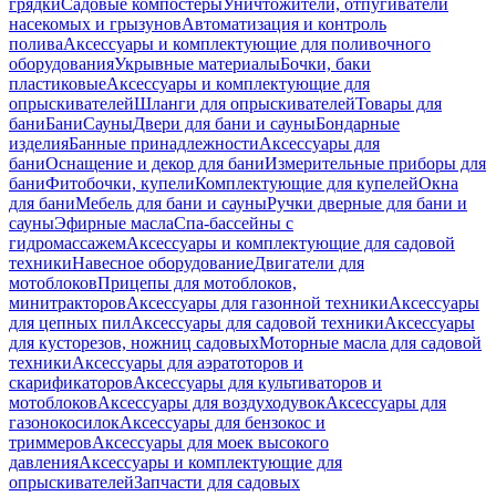
грядки
Садовые компостеры
Уничтожители, отпугиватели
насекомых и грызунов
Автоматизация и контроль
полива
Аксессуары и комплектующие для поливочного
оборудования
Укрывные материалы
Бочки, баки
пластиковые
Аксессуары и комплектующие для
опрыскивателей
Шланги для опрыскивателей
Товары для
бани
Бани
Сауны
Двери для бани и сауны
Бондарные
изделия
Банные принадлежности
Аксессуары для
бани
Оснащение и декор для бани
Измерительные приборы для
бани
Фитобочки, купели
Комплектующие для купелей
Окна
для бани
Мебель для бани и сауны
Ручки дверные для бани и
сауны
Эфирные масла
Спа-бассейны с
гидромассажем
Аксессуары и комплектующие для садовой
техники
Навесное оборудование
Двигатели для
мотоблоков
Прицепы для мотоблоков,
минитракторов
Аксессуары для газонной техники
Аксессуары
для цепных пил
Аксессуары для садовой техники
Аксессуары
для кусторезов, ножниц садовых
Моторные масла для садовой
техники
Аксессуары для аэратоторов и
скарификаторов
Аксессуары для культиваторов и
мотоблоков
Аксессуары для воздуходувок
Аксессуары для
газонокосилок
Аксессуары для бензокос и
триммеров
Аксессуары для моек высокого
давления
Аксессуары и комплектующие для
опрыскивателей
Запчасти для садовых