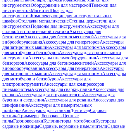
инструментов
Оборудование для мастерской
Тележки для
инструментов
Магниты
Шкафы для
инструментов
Комплектующие для инструментальных
шкафов
Стеллажи металлические
Стенды, держатели для
инструментов
Поддоны для инструментов
Аксессуары для
силовой и строительной техники
Аксессуары для
бензорезов
Аксессуары для бетоносмесителей
Аксессуары для
виброоборудования
Аксессуары для генераторов
Аксессуары
для затирочных машин
Аксессуары для мотопомп
Аксессуары
для мотобуров и бензобуров
Аксессуары для строительного
инструмента
Аксессуары пневмооборудования
Аксессуары для
бензорезов
Аксессуары для бетоносмесителей
Аксессуары для
виброоборудования
Аксессуары для генераторов
Аксессуары
для затирочных машин
Аксессуары для мотопомп
Аксессуары
для мотобуров и бензобуров
Аксессуары для
электроинструмента
Аксессуары для компрессоров,
пневмосистем
Аксессуары для сварки, пайки
Аксессуары для
станков
Аксессуары для стружкоотсосов
Аксессуары для
бурения и сверления
Аксессуары для резания
Аксессуары для
шлифования
Аксессуары для измерительных
приборов
Аксессуары для станков
Дом и сад
Садовая
техника
Триммеры, бензокосы
Цепные
пилы
Газонокосилки
Культиваторы, мотоблоки
Кусторезы,
садовые ножницы
Садовые, кормовые измельчители
Садовые