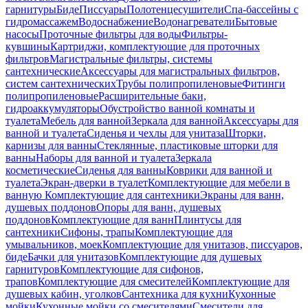
гарнитуры
Биде
Писсуары
Полотенцесушители
Спа-бассейны с
гидромассажем
Водоснабжение
Водонагреватели
Бытовые
насосы
Проточные фильтры для воды
Фильтры-
кувшины
Картриджи, комплектующие для проточных
фильтров
Магистральные фильтры, системы
сантехнические
Аксессуары для магистральных фильтров,
систем сантехнических
Трубы полипропиленовые
Фитинги
полипропиленовые
Расширительные баки,
гидроаккумуляторы
Обустройство ванной комнаты и
туалета
Мебель для ванной
Зеркала для ванной
Аксессуары для
ванной и туалета
Сиденья и чехлы для унитаза
Шторки,
карнизы для ванны
Стеклянные, пластиковые шторки для
ванны
Наборы для ванной и туалета
Зеркала
косметические
Сиденья для ванны
Коврики для ванной и
туалета
Экран-дверки в туалет
Комплектующие для мебели в
ванную
Комплектующие для сантехники
Экраны для ванн,
душевых поддонов
Опоры для ванн, душевых
поддонов
Комплектующие для ванн
Плинтусы для
сантехники
Сифоны, трапы
Комплектующие для
умывальников, моек
Комплектующие для унитазов, писсуаров,
биде
Бачки для унитазов
Комплектующие для душевых
гарнитуров
Комплектующие для сифонов,
трапов
Комплектующие для смесителей
Комплектующие для
душевых кабин, уголков
Сантехника для кухни
Кухонные
мойки
Кухонные мойки со смесителями
Смесители для