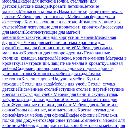
мебель
Шкафы для детской
Полки, стеллажи для
детской
Детские комоды
Кровати детские
Детские
матрасы
Матрасы в кроватку
Наматрасники, защитные чехлы
детские
Мебель для детского сада
Мебельная фурнитура и
аксессуары
Комплектующие для столов
Комплектующие для
стульев
Комплектующие для кроватей и кроваток
Аксессуары
для мебели
Комплектующие для мягкой
мебели
Комплектующие для корпусной мебели
Мебельная
фурнитура
Чехлы для мебели
Системы хранения для
кухни
Товары для безопасности детей
Мебель для самых
маленьких
Кроватки для новорожденных
Пеленальные
столики, комоды, матрасы
Манежи, кровати-манежи
Матрасы в
кроватку
Наматрасники, защитные чехлы в кроватку
Садовая
мебель
Садовые диваны, кресла
Садовые стулья
Садовые,
уличные столы
Комплекты мебели для сада
Гамаки,
шезлонги
Качели садовые
Надувная мебель
Кухни
походные
Столы для сада
Мебель для учебы
Столы, стулья
детские
Письменные столы
Растущие столы и парты
Растущие
кресла и стулья для учебы
Мебель для бани и сауны
Стулья,
табуретки, подставки для бани
Скамьи для бани
Столы для
бани
Журнальные столики для бани
Мебель для кабинета и
офиса
Столы офисные, компьютерные
Кресла, стулья для
офиса
Мягкая мебель для офиса
Шкафы офисные
Стеллажи,
полки для документов
Офисные тумбы
Комплекты мебели для
кабинета
Мебель для лоджии и балкона
Комплекты мебели для