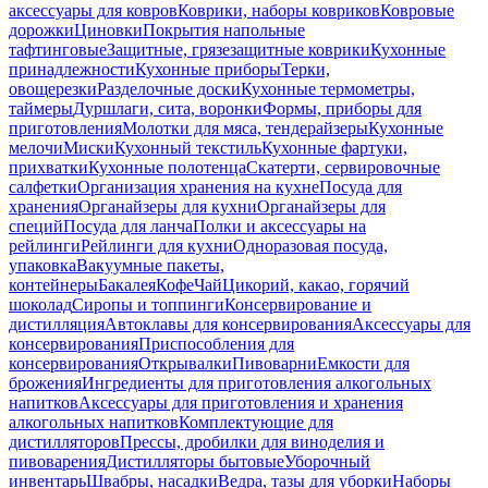
аксессуары для ковров
Коврики, наборы ковриков
Ковровые
дорожки
Циновки
Покрытия напольные
тафтинговые
Защитные, грязезащитные коврики
Кухонные
принадлежности
Кухонные приборы
Терки,
овощерезки
Разделочные доски
Кухонные термометры,
таймеры
Дуршлаги, сита, воронки
Формы, приборы для
приготовления
Молотки для мяса, тендерайзеры
Кухонные
мелочи
Миски
Кухонный текстиль
Кухонные фартуки,
прихватки
Кухонные полотенца
Скатерти, сервировочные
салфетки
Организация хранения на кухне
Посуда для
хранения
Органайзеры для кухни
Органайзеры для
специй
Посуда для ланча
Полки и аксессуары на
рейлинги
Рейлинги для кухни
Одноразовая посуда,
упаковка
Вакуумные пакеты,
контейнеры
Бакалея
Кофе
Чай
Цикорий, какао, горячий
шоколад
Сиропы и топпинги
Консервирование и
дистилляция
Автоклавы для консервирования
Аксессуары для
консервирования
Приспособления для
консервирования
Открывалки
Пивоварни
Емкости для
брожения
Ингредиенты для приготовления алкогольных
напитков
Аксессуары для приготовления и хранения
алкогольных напитков
Комплектующие для
дистилляторов
Прессы, дробилки для виноделия и
пивоварения
Дистилляторы бытовые
Уборочный
инвентарь
Швабры, насадки
Ведра, тазы для уборки
Наборы