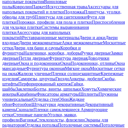
напольные покрытия
Виниловые
полы
Ковролин
Паркет
Искусственная трава
Аксессуары для
напольных покрытий и плитки
Подложка
Плинтусы, уголки,
обводы для труб
Плинтусы для сантехники
Фуги для
плитки
Порожки, профили для пола и плитки
Приспособления
для укладки плитки
Системы выравнивания
плитки
Аксессуары для напольных
покрытий
Реставрационные материалы
Двери и арки
Двери
входные
Двери межкомнатные
Арки межкомнатные
Москитные
сетки
Двери для бани и сауны
Коробки и
фурнитура
Наличники, коробки, доборы
Ручки дверные
Замки
дверные
Петли дверные
Фурнитура дверная
Доводчики
дверные
Окна и подоконники
Окна
Подоконники, отливы
Окна
мансардные
Фурнитура оконная
Мягкие окна
Москитные сетки
на окна
Жалюзи уличные
Пленки солнцезащитные
Крепежные
изделия
Саморезы, шурупы
Гвозди
Анкеры, дюбели
Скобы,
штифты
Перфорированный крепеж
Гайки,
шайбы
Заклепки
Болты, винты, шпильки
Хомуты
Химические
анкеры
Карабины
Фиксаторы арматуры
Шплинты
Пружины
универсальные
Отделка стен
Обои
Жидкие
обои
Фотообои
Штукатурки декоративные
Декоративный
камень
Скинали
Пленки самоклеящиеся
Армирующие
сетки
Стеновые панели
Уголки, маяки,
профили
Вагонка
Стеклохолсты, флизелин
Экраны для
радиаторов
Отделка потолка
Потолочные системы
Потолочные