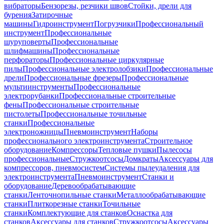
вибраторы
Бензорезы, резчики швов
Стойки, дрели для
бурения
Затирочные
машины
Гидроинструмент
Погрузчики
Профессиональный
инструмент
Профессиональные
шуруповерты
Профессиональные
шлифмашины
Профессиональные
перфораторы
Профессиональные циркулярные
пилы
Профессиональные электролобзики
Профессиональные
дрели
Профессиональные фрезеры
Профессиональные
мультиинструменты
Профессиональные
электрорубанки
Профессиональные строительные
фены
Профессиональные строительные
пистолеты
Профессиональные точильные
станки
Профессиональные
электроножницы
Пневмоинструмент
Наборы
профессионального электроинструмента
Строительное
оборудование
Компрессоры
Тепловые пушки
Пылесосы
профессиональные
Стружкоотсосы
Домкраты
Аксессуары для
компрессоров, пневмосистем
Системы пылеудаления для
электроинструмента
Пневмоинструмент
Станки и
оборудование
Деревообрабатывающие
станки
Ленточнопильные станки
Металлообрабатывающие
станки
Плиткорезные станки
Точильные
станки
Комплектующие для станков
Оснастка для
станков
Аксессуары для станков
Стружкоотсосы
Аксессуары