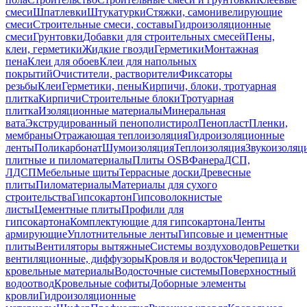
смеси
Шпатлевки
Штукатурки
Стяжки, самонивелирующие
смеси
Строительные смеси, составы
Гидроизоляционные
смеси
Грунтовки
Добавки для строительных смесей
Пены,
клеи, герметики
Жидкие гвозди
Герметики
Монтажная
пена
Клеи для обоев
Клеи для напольных
покрытий
Очистители, растворители
Фиксаторы
резьбы
Клеи
Герметики, пены
Кирпичи, блоки, тротуарная
плитка
Кирпичи
Строительные блоки
Тротуарная
плитка
Изоляционные материалы
Минеральная
вата
Экструдированный пенополистирол
Пенопласт
Пленки,
мембраны
Отражающая теплоизоляция
Гидроизоляционные
ленты
Поликарбонат
Шумоизоляция
Теплоизоляция
Звукоизоляц
плитные и пиломатериалы
Плиты OSB
Фанера
ДСП,
ЛДСП
Мебельные щиты
Террасные доски
Древесные
плиты
Пиломатериалы
Материалы для сухого
строительства
Гипсокартон
Гипсоволокнистые
листы
Цементные плиты
Профили для
гипсокартона
Комплектующие для гипсокартона
Ленты
армирующие
Уплотнительные ленты
Гипсовые и цементные
плиты
Вентиляторы вытяжные
Системы воздуховодов
Решетки
вентиляционные, диффузоры
Кровля и водосток
Черепица и
кровельные материалы
Водосточные системы
Поверхностный
водоотвод
Кровельные софиты
Доборные элементы
кровли
Гидроизоляционные