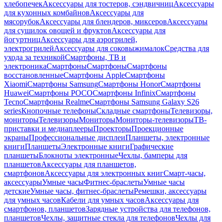
хлебопечек
Аксессуары для тостеров, сэндвичниц
Аксессуары
для кухонных комбайнов
Аксессуары для
мясорубок
Аксессуары для блендеров, миксеров
Аксессуары
для сушилок овощей и фруктов
Аксессуары для
йогуртниц
Аксессуары для аэрогрилей,
электрогрилей
Аксессуары для соковыжималок
Средства для
ухода за техникой
Смартфоны, ТВ и
электроника
Смартфоны
Смартфоны
Смартфоны
восстановленные
Смартфоны Apple
Смартфоны
Xiaomi
Смартфоны Samsung
Смартфоны Honor
Смартфоны
Huawei
Смартфоны POCO
Смартфоны Infinix
Смартфоны
Tecno
Смартфоны Realme
Смартфоны Samsung Galaxy S26
series
Кнопочные телефоны
Складные смартфоны
Телевизоры,
мониторы
Телевизоры
Мониторы
Мониторы-телевизоры
ТВ-
приставки и медиаплееры
Проекторы
Проекционные
экраны
Профессиональные дисплеи
Планшеты, электронные
книги
Планшеты
Электронные книги
Графические
планшеты
Блокноты электронные
Чехлы, бамперы для
планшетов
Аксессуары для планшетов,
смартфонов
Аксессуары для электронных книг
Смарт-часы,
аксессуары
Умные часы
Фитнес-браслеты
Умные часы
детские
Умные часы, фитнес-браслеты
Ремешки, аксессуары
для умных часов
Кабели для умных часов
Аксессуары для
смартфонов, планшетов
Зарядные устройства для телефонов,
планшетов
Чехлы, защитные стекла для телефонов
Чехлы для