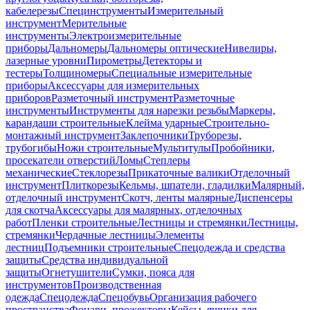
кабелерезы
Специнструменты
Измерительный
инструмент
Мерительные
инструменты
Электроизмерительные
приборы
Дальномеры
Дальномеры оптические
Нивелиры,
лазерные уровни
Пирометры
Детекторы и
тестеры
Толщиномеры
Специальные измерительные
приборы
Аксессуары для измерительных
приборов
Разметочный инструмент
Разметочные
инструменты
Инструменты для нарезки резьбы
Маркеры,
карандаши строительные
Клейма ударные
Строительно-
монтажный инструмент
Заклепочники
Труборезы,
трубогибы
Ножи строительные
Мультитулы
Пробойники,
просекатели отверстий
Ломы
Степлеры
механические
Стеклорезы
Прикаточные валики
Отделочный
инструмент
Плиткорезы
Кельмы, шпатели, гладилки
Малярный,
отделочный инструмент
Скотч, ленты малярные
Диспенсеры
для скотча
Аксессуары для малярных, отделочных
работ
Пленки строительные
Лестницы и стремянки
Лестницы,
стремянки
Чердачные лестницы
Элементы
лестниц
Подъемники строительные
Спецодежда и средства
защиты
Средства индивидуальной
защиты
Огнетушители
Сумки, пояса для
инструментов
Производственная
одежда
Спецодежда
Спецобувь
Организация рабочего
пространства
Фонари, прожекторы
Кейсы, ящики для