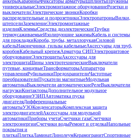
анкеры
Карабины
Фиксаторы арматуры
Шплинты
Пружины
универсальные
Электромонтажное оборудование
Розетки и
выключатели
Электрические звонки
Коробки
распределительные и подрозетники
Электропатроны
Вилки,
штепсели
Заземление
Электромонтажные
изделия
Клеммы
Средства диэлектрические
Трубки
термоусаживаемые
Изолирующие зажимы
Кабель и системы
для прокладки
Короба, трубы, металлорукав
Силовой
кабель
Наконечники, гильзы кабельные
Аксессуары для труб,
коробов
Кабельный крепеж
Арматура СИП
Электрощитовое
оборудование
Электрощиты
Аксессуары для
электрощита
Шины электротехнические
Выключатели
путевые, концевые
Трансформаторы
Аппаратура
управления
Рубильники
Предохранители
Частотные
преобразователи
Пускатели магнитные
Модульная
автоматика
Выключатели автоматические
Реле
Выключатели
нагрузки
Контакторы
Дополнительное модульное
оборудование
УЗИП
Автоматика пуска
двигателя
Дифференциальные
автоматы
УЗО
Конденсаторы
Комплексная защита
электродвигателей
Аксессуары для модульной
автоматики
Приборы учета
Счетчики газа
Счетчики
электроэнергии
Счетчики воды
Ремонт и отделка
Напольные
покрытия и
плитка
Плитка
Ламинат
Линолеум
Керамогранит
Спортивные