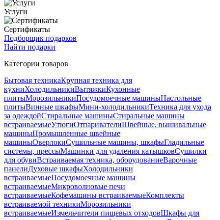
Услуги
Сертификаты
Подборщик подарков
Найти подарки
Категории товаров
Бытовая техника
Крупная техника для
кухни
Холодильники
Вытяжки
Кухонные
плиты
Морозильники
Посудомоечные машины
Настольные
плиты
Винные шкафы
Мини-холодильники
Техника для ухода
за одеждой
Стиральные машины
Стиральные машины
встраиваемые
Утюги
Отпариватели
Швейные, вышивальные
машины
Промышленные швейные
машины
Оверлоки
Сушильные машины, шкафы
Гладильные
системы, прессы
Машинки для удаления катышков
Сушилки
для обуви
Встраиваемая техника, оборудование
Варочные
панели
Духовые шкафы
Холодильники
встраиваемые
Посудомоечные машины
встраиваемые
Микроволновые печи
встраиваемые
Кофемашины встраиваемые
Комплекты
встраиваемой техники
Морозильники
встраиваемые
Измельчители пищевых отходов
Шкафы для