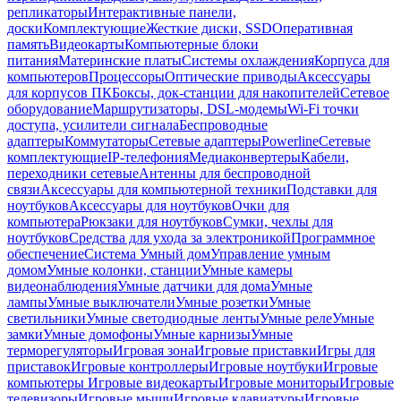
репликаторы
Интерактивные панели,
доски
Комплектующие
Жесткие диски, SSD
Оперативная
память
Видеокарты
Компьютерные блоки
питания
Материнские платы
Системы охлаждения
Корпуса для
компьютеров
Процессоры
Оптические приводы
Аксессуары
для корпусов ПК
Боксы, док-станции для накопителей
Сетевое
оборудование
Маршрутизаторы, DSL-модемы
Wi-Fi точки
доступа, усилители сигнала
Беспроводные
адаптеры
Коммутаторы
Сетевые адаптеры
Powerline
Сетевые
комплектующие
IP-телефония
Медиаконвертеры
Кабели,
переходники сетевые
Антенны для беспроводной
связи
Аксессуары для компьютерной техники
Подставки для
ноутбуков
Аксессуары для ноутбуков
Очки для
компьютера
Рюкзаки для ноутбуков
Сумки, чехлы для
ноутбуков
Средства для ухода за электроникой
Программное
обеспечение
Система Умный дом
Управление умным
домом
Умные колонки, станции
Умные камеры
видеонаблюдения
Умные датчики для дома
Умные
лампы
Умные выключатели
Умные розетки
Умные
светильники
Умные светодиодные ленты
Умные реле
Умные
замки
Умные домофоны
Умные карнизы
Умные
терморегуляторы
Игровая зона
Игровые приставки
Игры для
приставок
Игровые контроллеры
Игровые ноутбуки
Игровые
компьютеры
Игровые видеокарты
Игровые мониторы
Игровые
телевизоры
Игровые мыши
Игровые клавиатуры
Игровые