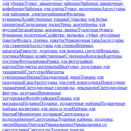
для уборки
Турки, заварочные чайники
Чайники заварочные,
кофейники
Чайники для плиты
Турки, молочники
Аксессуары
для чайников, электрочайников
Фильтры-
кувшины
Хозяйственные товары
Сушилки для белья,
прищепки
Гладильные доски
Урны, контейнеры для
мусора
Органайзеры, корзины, ящики
Туалетная бумага,
бумажные полотенца
Салфетки, мочалки, губки, мусорные
пакеты
Фольга, пленка, пакеты
Упаковочная тара
Аксессуары
для глажения
Аксессуары для стирки
Веревки,
шпагаты
Емкости, дозаторы для моющих средств
Вешалки-
плечики
Мешки хозяйственные
Сувениры
Копилки
Картины,
постеры
Фотоальбомы
Рамки для фотографий,
картин
Предметы интерьера
Шкатулки, подставки для
украшений
Статуэтки
Магниты
сувенирные
Иконы
Праздничный декор
Товары для
праздника
Елки
Аксессуары для елей новогодних
Новогодние
украшения
Светодиодные гирлянды, декорации
Светодиодные
фигуры, игрушки
Временные
татуировки
Фотобутафория
Товары для
маскарада
Подарки
Подарки, подарочные наборы
Подарочные
наборы косметики для лица и тела
Наборы для
бритья
Оформление подарков
Сантехника и
водоснабжение
Сантехника
Душевые кабины, поддоны,
двери
Ванны
Унитазы
Умывальники
Умывальники со
смесителями
Смесители
Душевые панели,