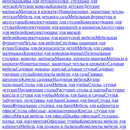
мебель
Шкафы для детской
Полки, стеллажи для
детской
Детские комоды
Кровати детские
Детские
матрасы
Матрасы в кроватку
Наматрасники, защитные чехлы
детские
Мебель для детского сада
Мебельная фурнитура и
аксессуары
Комплектующие для столов
Комплектующие для
стульев
Комплектующие для кроватей и кроваток
Аксессуары
для мебели
Комплектующие для мягкой
мебели
Комплектующие для корпусной мебели
Мебельная
фурнитура
Чехлы для мебели
Системы хранения для
кухни
Товары для безопасности детей
Мебель для самых
маленьких
Кроватки для новорожденных
Пеленальные
столики, комоды, матрасы
Манежи, кровати-манежи
Матрасы в
кроватку
Наматрасники, защитные чехлы в кроватку
Садовая
мебель
Садовые диваны, кресла
Садовые стулья
Садовые,
уличные столы
Комплекты мебели для сада
Гамаки,
шезлонги
Качели садовые
Надувная мебель
Кухни
походные
Столы для сада
Мебель для учебы
Столы, стулья
детские
Письменные столы
Растущие столы и парты
Растущие
кресла и стулья для учебы
Мебель для бани и сауны
Стулья,
табуретки, подставки для бани
Скамьи для бани
Столы для
бани
Журнальные столики для бани
Мебель для кабинета и
офиса
Столы офисные, компьютерные
Кресла, стулья для
офиса
Мягкая мебель для офиса
Шкафы офисные
Стеллажи,
полки для документов
Офисные тумбы
Комплекты мебели для
кабинета
Мебель для лоджии и балкона
Комплекты мебели для