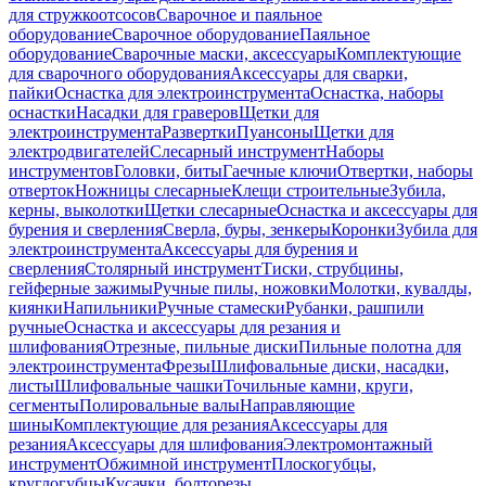
для стружкоотсосов
Сварочное и паяльное
оборудование
Сварочное оборудование
Паяльное
оборудование
Сварочные маски, аксессуары
Комплектующие
для сварочного оборудования
Аксессуары для сварки,
пайки
Оснастка для электроинструмента
Оснастка, наборы
оснастки
Насадки для граверов
Щетки для
электроинструмента
Развертки
Пуансоны
Щетки для
электродвигателей
Слесарный инструмент
Наборы
инструментов
Головки, биты
Гаечные ключи
Отвертки, наборы
отверток
Ножницы слесарные
Клещи строительные
Зубила,
керны, выколотки
Щетки слесарные
Оснастка и аксессуары для
бурения и сверления
Сверла, буры, зенкеры
Коронки
Зубила для
электроинструмента
Аксессуары для бурения и
сверления
Столярный инструмент
Тиски, струбцины,
гейферные зажимы
Ручные пилы, ножовки
Молотки, кувалды,
киянки
Напильники
Ручные стамески
Рубанки, рашпили
ручные
Оснастка и аксессуары для резания и
шлифования
Отрезные, пильные диски
Пильные полотна для
электроинструмента
Фрезы
Шлифовальные диски, насадки,
листы
Шлифовальные чашки
Точильные камни, круги,
сегменты
Полировальные валы
Направляющие
шины
Комплектующие для резания
Аксессуары для
резания
Аксессуары для шлифования
Электромонтажный
инструмент
Обжимной инструмент
Плоскогубцы,
круглогубцы
Кусачки, болторезы,