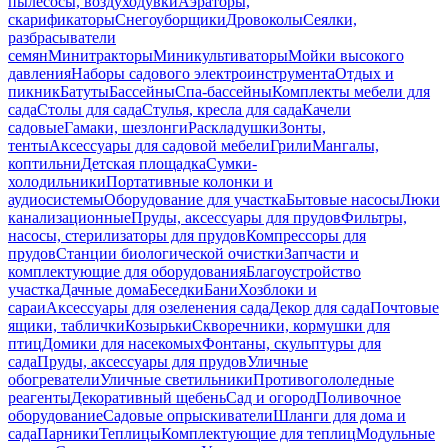
пылесосы, воздуходувки
Аэраторы,
скарификаторы
Снегоуборщики
Дровоколы
Сеялки,
разбрасыватели
семян
Минитракторы
Миникультиваторы
Мойки высокого
давления
Наборы садового электроинструмента
Отдых и
пикник
Батуты
Бассейны
Спа-бассейны
Комплекты мебели для
сада
Столы для сада
Стулья, кресла для сада
Качели
садовые
Гамаки, шезлонги
Раскладушки
Зонты,
тенты
Аксессуары для садовой мебели
Грили
Мангалы,
коптильни
Детская площадка
Сумки-
холодильники
Портативные колонки и
аудиосистемы
Оборудование для участка
Бытовые насосы
Люки
канализационные
Пруды, аксессуары для прудов
Фильтры,
насосы, стерилизаторы для прудов
Компрессоры для
прудов
Станции биологической очистки
Запчасти и
комплектующие для оборудования
Благоустройство
участка
Дачные дома
Беседки
Бани
Хозблоки и
сараи
Аксессуары для озеленения сада
Декор для сада
Почтовые
ящики, таблички
Козырьки
Скворечники, кормушки для
птиц
Домики для насекомых
Фонтаны, скульптуры для
сада
Пруды, аксессуары для прудов
Уличные
обогреватели
Уличные светильники
Противогололедные
реагенты
Декоративный щебень
Сад и огород
Поливочное
оборудование
Садовые опрыскиватели
Шланги для дома и
сада
Парники
Теплицы
Комплектующие для теплиц
Модульные