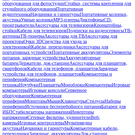
оборудования для фотостудии
Стойки, системы крепления для
студийного оборудования
Портативная
аудиотехника
Наушники и гарнитуры
Портативные колонки,
акустика
Умные колонки
MP3-плееры
Диктофоны
CD-
проигрыватели
Аксессуары для телевизоров
Кронштейны,
стойки
Кабели для телевизоров
Подписки на видеосервисы
ТВ-
антенны
ТВ-тюнеры
Аксессуары для ТВ
Аксессуары для
проектора
Очки 3D
Средства для ухода за
электроникой
Кабели, переходники
Аксессуары для
портативных устройств
Портативные аккумуляторы
Элементы
питания, зарядные устройства
Аккумуляторные
батареи
Держатели, док-станции
Аксессуары для планшетов,
смартфонов
Кабели для телефонов, планшетов
Зарядные
устройства для телефонов, планшетов
Компьютеры и
периферия
Компьютерная
техника
Ноутбуки
Планшеты
Моноблоки
Компьютеры
Игровые
компьютеры
Игровые консоли
Серверное
оборудование
Компьютерная
периферия
Мониторы
Мыши
Клавиатуры
Стилусы
Наборы
периферии
Источники бесперебойного питания
Батареи для
ИБП
Стабилизаторы напряжения
Инверторы
напряжения
Сетевые фильтры, удлинители
Веб-
камеры
Игровые контроллеры
Мультимедиа
акустика
Наушники и гарнитуры
Компьютерные кабели,
переходники
Зарядные, аккумуляторы
Док-станции,