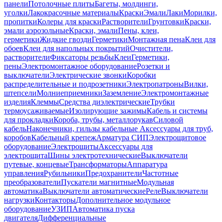
панели
Потолочные плиты
Багеты, молдинги,
уголки
Лакокрасочные материалы
Краски
Эмали
Лаки
Морилки,
пропитки
Колеры для краски
Растворители
Грунтовки
Краски,
эмали аэрозольные
Краски, эмали
Пены, клеи,
герметики
Жидкие гвозди
Герметики
Монтажная пена
Клеи для
обоев
Клеи для напольных покрытий
Очистители,
растворители
Фиксаторы резьбы
Клеи
Герметики,
пены
Электромонтажное оборудование
Розетки и
выключатели
Электрические звонки
Коробки
распределительные и подрозетники
Электропатроны
Вилки,
штепсели
Молниеприемники
Заземление
Электромонтажные
изделия
Клеммы
Средства диэлектрические
Трубки
термоусаживаемые
Изолирующие зажимы
Кабель и системы
для прокладки
Короба, трубы, металлорукав
Силовой
кабель
Наконечники, гильзы кабельные
Аксессуары для труб,
коробов
Кабельный крепеж
Арматура СИП
Электрощитовое
оборудование
Электрощиты
Аксессуары для
электрощита
Шины электротехнические
Выключатели
путевые, концевые
Трансформаторы
Аппаратура
управления
Рубильники
Предохранители
Частотные
преобразователи
Пускатели магнитные
Модульная
автоматика
Выключатели автоматические
Реле
Выключатели
нагрузки
Контакторы
Дополнительное модульное
оборудование
УЗИП
Автоматика пуска
двигателя
Дифференциальные