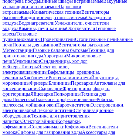
подогрева посуды
Винные шкафы встраиваемые
Вакуумные
упаковщики встраиваемые
Пароварки
встраиваемые
Климатическая техника
Вентиляторы
бытовые
Кондиционеры, сплит-системы
Охладители
воздуха
Водонагреватели
Увлажнители, очистители
воздуха
Камины, печи-камины
Обогреватели
Тепловые
завесы
Тепловые
пушки
Биокамины
Проветриватели
Отопительные печи
Банные
печи
Порталы для каминов
Вентиляторы вытяжные
Метеостанции
Газовые баллоны бытовые
Техника для
приготовления еды
Аэрогрили
Микроволновые
печи
Мультиварки
Сэндвичницы, хот-дог
мейкеры
Тостеры
Электрогрили,
электрошашлычницы
Вафельницы, орешницы,
кексницы
Хлебопечки
Ростеры, мини-печи
Йогуртницы,
мороженицы
Фризеры
Блинницы
Пароварки
Автоклавы для
консервирования
Сыроварни
Фритюрницы, фондю-
фритюрницы
Яйцеварки
Попкорницы
Техника для
дома
Пылесосы
Пылесосы профессиональные
Роботы-
пылесосы, мойщики окон
Пароочистители
Электровеники,
электрошвабры
Стеклоочистители
Стерилизационное
оборудование
Техника для приготовления
напитков
Электрочайники
Кофеварки,
кофемашины
Соковыжималки
Кофемолки
Вспениватели
молока
Сифоны для газирования воды
Аксессуары для