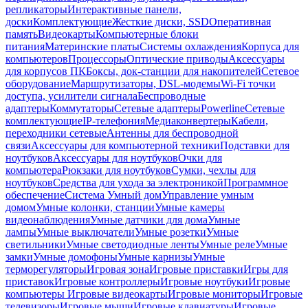
репликаторы
Интерактивные панели,
доски
Комплектующие
Жесткие диски, SSD
Оперативная
память
Видеокарты
Компьютерные блоки
питания
Материнские платы
Системы охлаждения
Корпуса для
компьютеров
Процессоры
Оптические приводы
Аксессуары
для корпусов ПК
Боксы, док-станции для накопителей
Сетевое
оборудование
Маршрутизаторы, DSL-модемы
Wi-Fi точки
доступа, усилители сигнала
Беспроводные
адаптеры
Коммутаторы
Сетевые адаптеры
Powerline
Сетевые
комплектующие
IP-телефония
Медиаконвертеры
Кабели,
переходники сетевые
Антенны для беспроводной
связи
Аксессуары для компьютерной техники
Подставки для
ноутбуков
Аксессуары для ноутбуков
Очки для
компьютера
Рюкзаки для ноутбуков
Сумки, чехлы для
ноутбуков
Средства для ухода за электроникой
Программное
обеспечение
Система Умный дом
Управление умным
домом
Умные колонки, станции
Умные камеры
видеонаблюдения
Умные датчики для дома
Умные
лампы
Умные выключатели
Умные розетки
Умные
светильники
Умные светодиодные ленты
Умные реле
Умные
замки
Умные домофоны
Умные карнизы
Умные
терморегуляторы
Игровая зона
Игровые приставки
Игры для
приставок
Игровые контроллеры
Игровые ноутбуки
Игровые
компьютеры
Игровые видеокарты
Игровые мониторы
Игровые
телевизоры
Игровые мыши
Игровые клавиатуры
Игровые