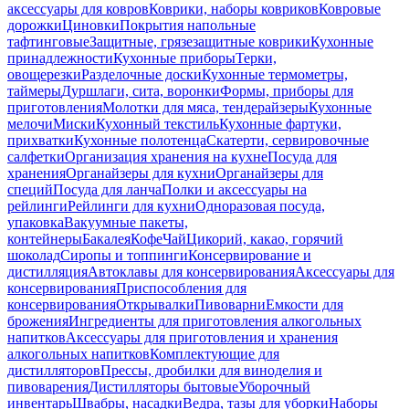
аксессуары для ковров
Коврики, наборы ковриков
Ковровые
дорожки
Циновки
Покрытия напольные
тафтинговые
Защитные, грязезащитные коврики
Кухонные
принадлежности
Кухонные приборы
Терки,
овощерезки
Разделочные доски
Кухонные термометры,
таймеры
Дуршлаги, сита, воронки
Формы, приборы для
приготовления
Молотки для мяса, тендерайзеры
Кухонные
мелочи
Миски
Кухонный текстиль
Кухонные фартуки,
прихватки
Кухонные полотенца
Скатерти, сервировочные
салфетки
Организация хранения на кухне
Посуда для
хранения
Органайзеры для кухни
Органайзеры для
специй
Посуда для ланча
Полки и аксессуары на
рейлинги
Рейлинги для кухни
Одноразовая посуда,
упаковка
Вакуумные пакеты,
контейнеры
Бакалея
Кофе
Чай
Цикорий, какао, горячий
шоколад
Сиропы и топпинги
Консервирование и
дистилляция
Автоклавы для консервирования
Аксессуары для
консервирования
Приспособления для
консервирования
Открывалки
Пивоварни
Емкости для
брожения
Ингредиенты для приготовления алкогольных
напитков
Аксессуары для приготовления и хранения
алкогольных напитков
Комплектующие для
дистилляторов
Прессы, дробилки для виноделия и
пивоварения
Дистилляторы бытовые
Уборочный
инвентарь
Швабры, насадки
Ведра, тазы для уборки
Наборы