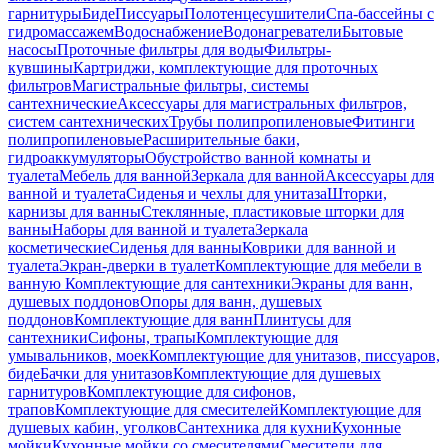
гарнитуры
Биде
Писсуары
Полотенцесушители
Спа-бассейны с
гидромассажем
Водоснабжение
Водонагреватели
Бытовые
насосы
Проточные фильтры для воды
Фильтры-
кувшины
Картриджи, комплектующие для проточных
фильтров
Магистральные фильтры, системы
сантехнические
Аксессуары для магистральных фильтров,
систем сантехнических
Трубы полипропиленовые
Фитинги
полипропиленовые
Расширительные баки,
гидроаккумуляторы
Обустройство ванной комнаты и
туалета
Мебель для ванной
Зеркала для ванной
Аксессуары для
ванной и туалета
Сиденья и чехлы для унитаза
Шторки,
карнизы для ванны
Стеклянные, пластиковые шторки для
ванны
Наборы для ванной и туалета
Зеркала
косметические
Сиденья для ванны
Коврики для ванной и
туалета
Экран-дверки в туалет
Комплектующие для мебели в
ванную
Комплектующие для сантехники
Экраны для ванн,
душевых поддонов
Опоры для ванн, душевых
поддонов
Комплектующие для ванн
Плинтусы для
сантехники
Сифоны, трапы
Комплектующие для
умывальников, моек
Комплектующие для унитазов, писсуаров,
биде
Бачки для унитазов
Комплектующие для душевых
гарнитуров
Комплектующие для сифонов,
трапов
Комплектующие для смесителей
Комплектующие для
душевых кабин, уголков
Сантехника для кухни
Кухонные
мойки
Кухонные мойки со смесителями
Смесители для