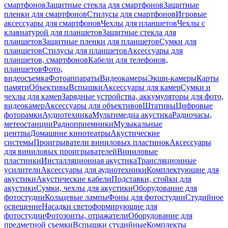
смартфонов
Защитные стекла для смартфонов
Защитные
пленки для смартфонов
Стилусы для смартфонов
Игровые
аксессуары для смартфонов
Чехлы для планшетов
Чехлы с
клавиатурой для планшетов
Защитные стекла для
планшетов
Защитные пленки для планшетов
Сумки для
планшетов
Стилусы для планшетов
Аксессуары для
планшетов, смартфонов
Кабели для телефонов,
планшетов
Фото,
видеосъемка
Фотоаппараты
Видеокамеры
Экшн-камеры
Карты
памяти
Объективы
Вспышки
Аксессуары для камер
Сумки и
чехлы для камер
Зарядные устройства, аккумуляторы для фото,
видеокамер
Аксессуары для объективов
Штативы
Цифровые
фоторамки
Аудиотехника
Мультимедиа акустика
Радиочасы,
метеостанции
Радиоприемники
Музыкальные
центры
Домашние кинотеатры
Акустические
системы
Проигрыватели виниловых пластинок
Аксессуары
для виниловых проигрывателей
Виниловые
пластинки
Инсталляционная акустика
Трансляционные
усилители
Аксессуары для аудиотехники
Комплектующие для
акустики
Акустические кабели
Подставки, стойки для
акустики
Сумки, чехлы для акустики
Оборудование для
фотостудии
Кольцевые лампы
Фоны для фотостудии
Студийное
освещение
Насадки светоформирующие для
фотостудии
Фотозонты, отражатели
Оборудование для
предметной съемки
Вспышки студийные
Комплекты