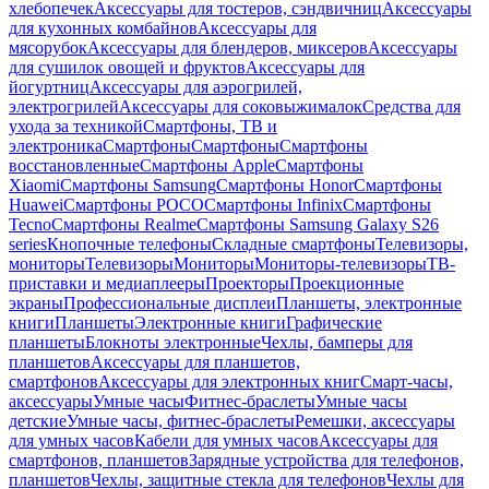
хлебопечек
Аксессуары для тостеров, сэндвичниц
Аксессуары
для кухонных комбайнов
Аксессуары для
мясорубок
Аксессуары для блендеров, миксеров
Аксессуары
для сушилок овощей и фруктов
Аксессуары для
йогуртниц
Аксессуары для аэрогрилей,
электрогрилей
Аксессуары для соковыжималок
Средства для
ухода за техникой
Смартфоны, ТВ и
электроника
Смартфоны
Смартфоны
Смартфоны
восстановленные
Смартфоны Apple
Смартфоны
Xiaomi
Смартфоны Samsung
Смартфоны Honor
Смартфоны
Huawei
Смартфоны POCO
Смартфоны Infinix
Смартфоны
Tecno
Смартфоны Realme
Смартфоны Samsung Galaxy S26
series
Кнопочные телефоны
Складные смартфоны
Телевизоры,
мониторы
Телевизоры
Мониторы
Мониторы-телевизоры
ТВ-
приставки и медиаплееры
Проекторы
Проекционные
экраны
Профессиональные дисплеи
Планшеты, электронные
книги
Планшеты
Электронные книги
Графические
планшеты
Блокноты электронные
Чехлы, бамперы для
планшетов
Аксессуары для планшетов,
смартфонов
Аксессуары для электронных книг
Смарт-часы,
аксессуары
Умные часы
Фитнес-браслеты
Умные часы
детские
Умные часы, фитнес-браслеты
Ремешки, аксессуары
для умных часов
Кабели для умных часов
Аксессуары для
смартфонов, планшетов
Зарядные устройства для телефонов,
планшетов
Чехлы, защитные стекла для телефонов
Чехлы для