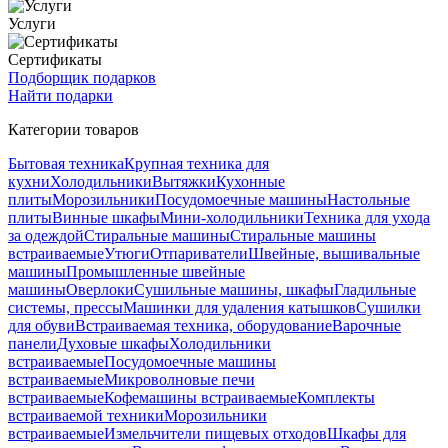
Услуги
Сертификаты
Подборщик подарков
Найти подарки
Категории товаров
Бытовая техника
Крупная техника для
кухни
Холодильники
Вытяжки
Кухонные
плиты
Морозильники
Посудомоечные машины
Настольные
плиты
Винные шкафы
Мини-холодильники
Техника для ухода
за одеждой
Стиральные машины
Стиральные машины
встраиваемые
Утюги
Отпариватели
Швейные, вышивальные
машины
Промышленные швейные
машины
Оверлоки
Сушильные машины, шкафы
Гладильные
системы, прессы
Машинки для удаления катышков
Сушилки
для обуви
Встраиваемая техника, оборудование
Варочные
панели
Духовые шкафы
Холодильники
встраиваемые
Посудомоечные машины
встраиваемые
Микроволновые печи
встраиваемые
Кофемашины встраиваемые
Комплекты
встраиваемой техники
Морозильники
встраиваемые
Измельчители пищевых отходов
Шкафы для