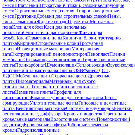
смеси
Шпатлевки
Штукатурки
Стяжки, самонивелирующие
смеси
Строительные смеси, составы
Гидроизоляционные
смеси
Грунтовки
Добавки для строительных смесей
Пены,
клеи, герметики
Жидкие гвозди
Герметики
Монтажная
пена
Клеи для обоев
Клеи для напольных
покрытий
Очистители, растворители
Фиксаторы
резьбы
Клеи
Герметики, пены
Кирпичи, блоки, тротуарная
плитка
Кирпичи
Строительные блоки
Тротуарная
плитка
Изоляционные материалы
Минеральная
вата
Экструдированный пенополистирол
Пенопласт
Пленки,
мембраны
Отражающая теплоизоляция
Гидроизоляционные
ленты
Поликарбонат
Шумоизоляция
Теплоизоляция
Звукоизоляц
плитные и пиломатериалы
Плиты OSB
Фанера
ДСП,
ЛДСП
Мебельные щиты
Террасные доски
Древесные
плиты
Пиломатериалы
Материалы для сухого
строительства
Гипсокартон
Гипсоволокнистые
листы
Цементные плиты
Профили для
гипсокартона
Комплектующие для гипсокартона
Ленты
армирующие
Уплотнительные ленты
Гипсовые и цементные
плиты
Вентиляторы вытяжные
Системы воздуховодов
Решетки
вентиляционные, диффузоры
Кровля и водосток
Черепица и
кровельные материалы
Водосточные системы
Поверхностный
водоотвод
Кровельные софиты
Доборные элементы
кровли
Гидроизоляционные