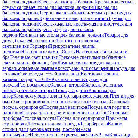
балкона, лоджии
Кресла-мешки для балкона
Кресла подвесные,
стулья садовые
Столы для балкона, лоджии
Шкафы для
балкона, лоджии
Дверцы жалюзийные
Системы хранения для
балкона, лоджии
Журнальные столы, столы-книги
Тумбы для
балкона, лоджии
Кресла-качалки, кресла-маятники
Стулья для
балкона, лоджии
Кресла, пуфы для балкона,
лоджии
Компактные столы для балкона, лоджии
Товары для
дома, бакалея
Освещение
Люстры, потолочные
светильники
Торшеры
Прикроватные лампы,
ночники
Настольные лампы
Споты
Настенные светильники,
бра
Точечные светильники
Трековые светильники
Уличные
светильники, фонари, бра
Лампы
Освещение для картин,
зеркал
Кольцевые лампы
Аксессуары для освещения
Посуда для
готовки
Сковороды, сотейники, воки
Кастрюли, ковши,
казаны
Посуда для СВЧ
Крышки и аксессуары для
посуды
Гастроемкости
Жалюзи, шторы
Жалюзи, рулонные
шторы, римские шторы
Шторы, гардины
Карнизы для
штор
Комплектующие для штор, карнизов, жалюзи
Пленки для
окон
Электроприводные солнцезащитные системы
Столовая
посуда, сервировка
Посуда для напитков
Посуда для горячих
напитков
Посуда для подачи и хранения напитков
Столовые
приборы
Столовая посуда
Посуда для сервировки
Предметы
сервировки
Детская столовая посуда
Декор
Зеркала
Кашпо,
стойки для цветов
Картины, постеры
Часы
интерьерные
Искусственные цветы, растения
Вазы
Ключницы,