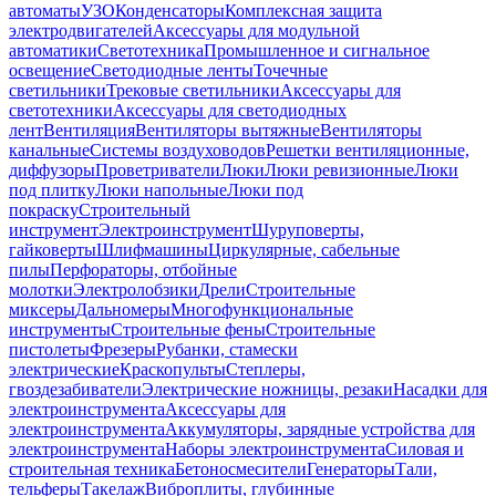
автоматы
УЗО
Конденсаторы
Комплексная защита
электродвигателей
Аксессуары для модульной
автоматики
Светотехника
Промышленное и сигнальное
освещение
Светодиодные ленты
Точечные
светильники
Трековые светильники
Аксессуары для
светотехники
Аксессуары для светодиодных
лент
Вентиляция
Вентиляторы вытяжные
Вентиляторы
канальные
Системы воздуховодов
Решетки вентиляционные,
диффузоры
Проветриватели
Люки
Люки ревизионные
Люки
под плитку
Люки напольные
Люки под
покраску
Строительный
инструмент
Электроинструмент
Шуруповерты,
гайковерты
Шлифмашины
Циркулярные, сабельные
пилы
Перфораторы, отбойные
молотки
Электролобзики
Дрели
Строительные
миксеры
Дальномеры
Многофункциональные
инструменты
Строительные фены
Строительные
пистолеты
Фрезеры
Рубанки, стамески
электрические
Краскопульты
Степлеры,
гвоздезабиватели
Электрические ножницы, резаки
Насадки для
электроинструмента
Аксессуары для
электроинструмента
Аккумуляторы, зарядные устройства для
электроинструмента
Наборы электроинструмента
Силовая и
строительная техника
Бетоносмесители
Генераторы
Тали,
тельферы
Такелаж
Виброплиты, глубинные