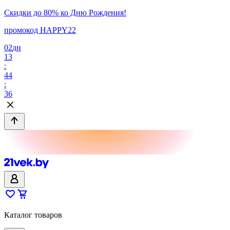
Скидки до 80% ко Дню Рождения!
промокод HAPPY22
02
дн
13
:
44
:
36
Каталог товаров