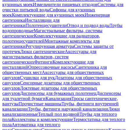
кухонных моек
Измельчители пищевых отходов
Системы для
очистки питьевой воды
Сифоны для кухонных
моек
Комплектующие для кухонных моек
Инженерная
сантехника
Инсталляции для
сантехники
Полотенцесушители
Отвод и подвод воды
Трубы
водопроводные
Магистральные фильтры, системы
сантехнические
Комплектующие для радиаторов,
полотенцесушителей
Монтажные комплекты для
сантехники
Регулирующая арматура
Системы защиты от
протечек
Люки сантехнические
Аксессуары для
магистральных фильтров, систем
сантехнических
Фитинги
Комплектующие для
инсталляций
Опрессовочные насосы
Сантехника для
общественных мест
Аксессуары для общественных
санузлов
Сушилки для рук
Дозаторы для общественных
санузлов
Сенсорные дозаторы для общественных
санузлов
Локтевые дозаторы для общественных
санузлов
Диспенсеры для бумажных полотенец
Диспенсеры
для туалетной бумаги
Канализация
Тросы сантехнические,
вантузы
Прочистные машины
Трубы, фитинги внутренней
канализации
Трубы, фитинги наружной канализации
Люки
канализационные
Теплый пол водяной
Трубы для теплого
пола
Коллекторы и комплектующие
Термостатика для теплого
пола
Автоматика для теплого
пола
Строительство
Строительные смеси и грунтовки
Клеевые