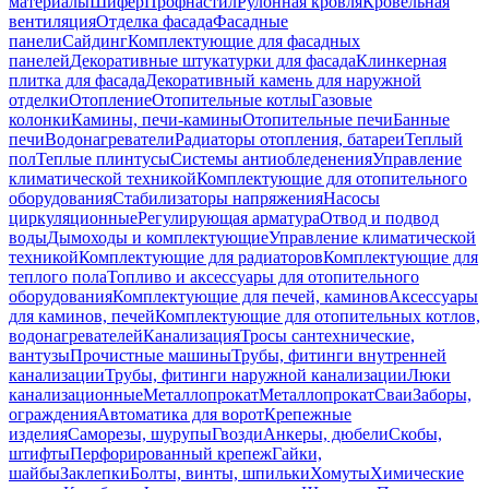
материалы
Шифер
Профнастил
Рулонная кровля
Кровельная
вентиляция
Отделка фасада
Фасадные
панели
Сайдинг
Комплектующие для фасадных
панелей
Декоративные штукатурки для фасада
Клинкерная
плитка для фасада
Декоративный камень для наружной
отделки
Отопление
Отопительные котлы
Газовые
колонки
Камины, печи-камины
Отопительные печи
Банные
печи
Водонагреватели
Радиаторы отопления, батареи
Теплый
пол
Теплые плинтусы
Системы антиобледенения
Управление
климатической техникой
Комплектующие для отопительного
оборудования
Стабилизаторы напряжения
Насосы
циркуляционные
Регулирующая арматура
Отвод и подвод
воды
Дымоходы и комплектующие
Управление климатической
техникой
Комплектующие для радиаторов
Комплектующие для
теплого пола
Топливо и аксессуары для отопительного
оборудования
Комплектующие для печей, каминов
Аксессуары
для каминов, печей
Комплектующие для отопительных котлов,
водонагревателей
Канализация
Тросы сантехнические,
вантузы
Прочистные машины
Трубы, фитинги внутренней
канализации
Трубы, фитинги наружной канализации
Люки
канализационные
Металлопрокат
Металлопрокат
Сваи
Заборы,
ограждения
Автоматика для ворот
Крепежные
изделия
Саморезы, шурупы
Гвозди
Анкеры, дюбели
Скобы,
штифты
Перфорированный крепеж
Гайки,
шайбы
Заклепки
Болты, винты, шпильки
Хомуты
Химические