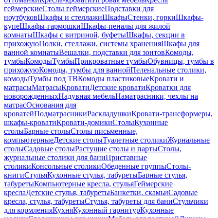
геймерские
Столы геймерские
Подставки для
ноутбуков
Шкафы и стеллажи
Шкафы
Стенки, горки
Шкафы-
купе
Шкафы-гармошки
Шкафы-пеналы для жилой
комнаты
Шкафы с витриной, буфеты
Шкафы, секции в
прихожую
Полки, стеллажи, системы хранения
Шкафы для
ванной комнаты
Вешалки, подставки для зонтов
Комоды,
тумбы
Комоды
Тумбы
Прикроватные тумбы
Обувницы, тумбы в
прихожую
Комоды, тумбы для ванной
Пеленальные столики,
комоды
Тумбы под ТВ
Комоды пластиковые
Кровати и
матрасы
Матрасы
Кровати
Детские кровати
Кроватки для
новорожденных
Надувная мебель
Наматрасники, чехлы на
матрас
Основания для
кроватей
Подматрасники
Раскладушки
Кровати-трансформеры,
шкафы-кровати
Кровати-домики
Столы
Кухонные
столы
Барные столы
Столы письменные,
компьютерные
Детские столы
Туалетные столики
Журнальные
столы
Садовые столы
Растущие столы и парты
Столы,
журнальные столики для бани
Приставные
столики
Консольные столики
Обеденные группы
Столы-
книги
Стулья
Кухонные стулья, табуреты
Барные стулья,
табуреты
Компьютерные кресла, стулья
Геймерские
кресла
Детские стулья, табуреты
Банкетки, скамьи
Садовые
кресла, стулья, табуреты
Стулья, табуреты для бани
Стульчики
для кормления
Кухня
Кухонный гарнитур
Кухонные