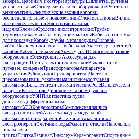
анкеры
Карабины
Фиксаторы арматуры
Шплинты
Пружины
универсальные
Электромонтажное оборудование
Розетки и
выключатели
Электрические звонки
Коробки
распределительные и подрозетники
Электропатроны
Вилки,
штепсели
Заземление
Электромонтажные
изделия
Клеммы
Средства диэлектрические
Трубки
термоусаживаемые
Изолирующие зажимы
Кабель и системы
для прокладки
Короба, трубы, металлорукав
Силовой
кабель
Наконечники, гильзы кабельные
Аксессуары для труб,
коробов
Кабельный крепеж
Арматура СИП
Электрощитовое
оборудование
Электрощиты
Аксессуары для
электрощита
Шины электротехнические
Выключатели
путевые, концевые
Трансформаторы
Аппаратура
управления
Рубильники
Предохранители
Частотные
преобразователи
Пускатели магнитные
Модульная
автоматика
Выключатели автоматические
Реле
Выключатели
нагрузки
Контакторы
Дополнительное модульное
оборудование
УЗИП
Автоматика пуска
двигателя
Дифференциальные
автоматы
УЗО
Конденсаторы
Комплексная защита
электродвигателей
Аксессуары для модульной
автоматики
Приборы учета
Счетчики газа
Счетчики
электроэнергии
Счетчики воды
Ремонт и отделка
Напольные
покрытия и
плитка
Плитка
Ламинат
Линолеум
Керамогранит
Спортивные