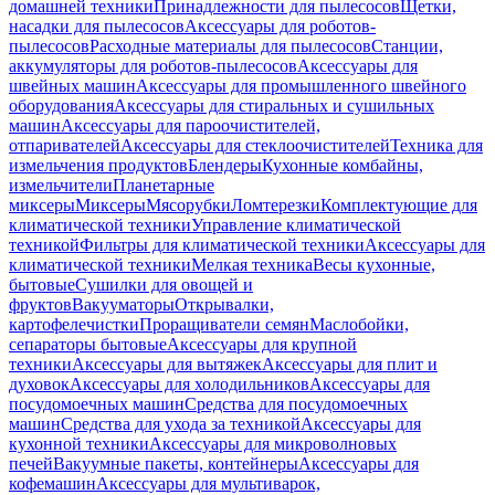
домашней техники
Принадлежности для пылесосов
Щетки,
насадки для пылесосов
Аксессуары для роботов-
пылесосов
Расходные материалы для пылесосов
Станции,
аккумуляторы для роботов-пылесосов
Аксессуары для
швейных машин
Аксессуары для промышленного швейного
оборудования
Аксессуары для стиральных и сушильных
машин
Аксессуары для пароочистителей,
отпаривателей
Аксессуары для стеклоочистителей
Техника для
измельчения продуктов
Блендеры
Кухонные комбайны,
измельчители
Планетарные
миксеры
Миксеры
Мясорубки
Ломтерезки
Комплектующие для
климатической техники
Управление климатической
техникой
Фильтры для климатической техники
Аксессуары для
климатической техники
Мелкая техника
Весы кухонные,
бытовые
Сушилки для овощей и
фруктов
Вакууматоры
Открывалки,
картофелечистки
Проращиватели семян
Маслобойки,
сепараторы бытовые
Аксессуары для крупной
техники
Аксессуары для вытяжек
Аксессуары для плит и
духовок
Аксессуары для холодильников
Аксессуары для
посудомоечных машин
Средства для посудомоечных
машин
Средства для ухода за техникой
Аксессуары для
кухонной техники
Аксессуары для микроволновых
печей
Вакуумные пакеты, контейнеры
Аксессуары для
кофемашин
Аксессуары для мультиварок,