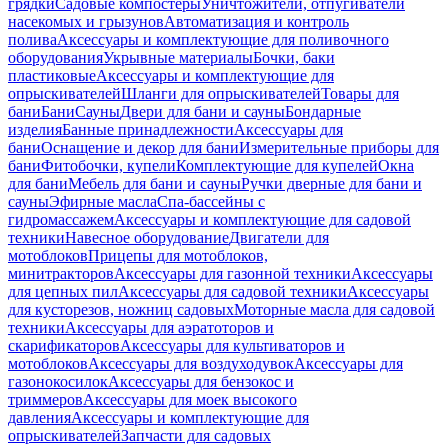
грядки
Садовые компостеры
Уничтожители, отпугиватели
насекомых и грызунов
Автоматизация и контроль
полива
Аксессуары и комплектующие для поливочного
оборудования
Укрывные материалы
Бочки, баки
пластиковые
Аксессуары и комплектующие для
опрыскивателей
Шланги для опрыскивателей
Товары для
бани
Бани
Сауны
Двери для бани и сауны
Бондарные
изделия
Банные принадлежности
Аксессуары для
бани
Оснащение и декор для бани
Измерительные приборы для
бани
Фитобочки, купели
Комплектующие для купелей
Окна
для бани
Мебель для бани и сауны
Ручки дверные для бани и
сауны
Эфирные масла
Спа-бассейны с
гидромассажем
Аксессуары и комплектующие для садовой
техники
Навесное оборудование
Двигатели для
мотоблоков
Прицепы для мотоблоков,
минитракторов
Аксессуары для газонной техники
Аксессуары
для цепных пил
Аксессуары для садовой техники
Аксессуары
для кусторезов, ножниц садовых
Моторные масла для садовой
техники
Аксессуары для аэратоторов и
скарификаторов
Аксессуары для культиваторов и
мотоблоков
Аксессуары для воздуходувок
Аксессуары для
газонокосилок
Аксессуары для бензокос и
триммеров
Аксессуары для моек высокого
давления
Аксессуары и комплектующие для
опрыскивателей
Запчасти для садовых