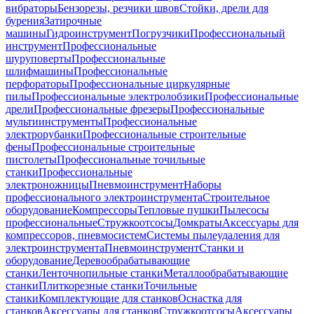
вибраторы
Бензорезы, резчики швов
Стойки, дрели для
бурения
Затирочные
машины
Гидроинструмент
Погрузчики
Профессиональный
инструмент
Профессиональные
шуруповерты
Профессиональные
шлифмашины
Профессиональные
перфораторы
Профессиональные циркулярные
пилы
Профессиональные электролобзики
Профессиональные
дрели
Профессиональные фрезеры
Профессиональные
мультиинструменты
Профессиональные
электрорубанки
Профессиональные строительные
фены
Профессиональные строительные
пистолеты
Профессиональные точильные
станки
Профессиональные
электроножницы
Пневмоинструмент
Наборы
профессионального электроинструмента
Строительное
оборудование
Компрессоры
Тепловые пушки
Пылесосы
профессиональные
Стружкоотсосы
Домкраты
Аксессуары для
компрессоров, пневмосистем
Системы пылеудаления для
электроинструмента
Пневмоинструмент
Станки и
оборудование
Деревообрабатывающие
станки
Ленточнопильные станки
Металлообрабатывающие
станки
Плиткорезные станки
Точильные
станки
Комплектующие для станков
Оснастка для
станков
Аксессуары для станков
Стружкоотсосы
Аксессуары