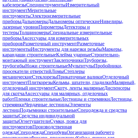
кабелерезы
Специнструменты
Измерительный
инструмент
Мерительные
инструменты
Электроизмерительные
приборы
Дальномеры
Дальномеры оптические
Нивелиры,
лазерные уровни
Пирометры
Детекторы и
тестеры
Толщиномеры
Специальные измерительные
приборы
Аксессуары для измерительных
приборов
Разметочный инструмент
Разметочные
инструменты
Инструменты для нарезки резьбы
Маркеры,
карандаши строительные
Клейма ударные
Строительно-
монтажный инструмент
Заклепочники
Труборезы,
трубогибы
Ножи строительные
Мультитулы
Пробойники,
просекатели отверстий
Ломы
Степлеры
механические
Стеклорезы
Прикаточные валики
Отделочный
инструмент
Плиткорезы
Кельмы, шпатели, гладилки
Малярный,
отделочный инструмент
Скотч, ленты малярные
Диспенсеры
для скотча
Аксессуары для малярных, отделочных
работ
Пленки строительные
Лестницы и стремянки
Лестницы,
стремянки
Чердачные лестницы
Элементы
лестниц
Подъемники строительные
Спецодежда и средства
защиты
Средства индивидуальной
защиты
Огнетушители
Сумки, пояса для
инструментов
Производственная
одежда
Спецодежда
Спецобувь
Организация рабочего
пространства
Фонари, прожекторы
Кейсы, ящики для