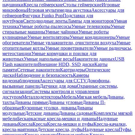
наушники
Кресла геймерские
Столы геймерские
Игровые
микрофоны
Игровая мультимедиа акустика
Аксессуары для
геймеров
Фигурки Funko Pop
Подставки для
ноутбуков
Светодиодные ленты
Лампы для мониторов
Умная
техника
Умные роботы-пылесосы
Умные телевизоры
Умные
стиральные машины
Умные чайники
Умные роботы
кулинарные
Умные вентиляторы
Умные кондиционеры
Умные
обогреватели
Умные увлажнители, очистители воздуха
Умные
отопительные котлы
Умные проветриватели
Умные радиочасы,
метеостанции
Умные кормушки и поилки для
животных
Умные напольные весы
Накопители данных
USB
Flash накопители
Внешние HDD, SSD диски
Карты
памяти
Сетевые накопители
Картридеры
Оптические
диски
Наблюдение и безопасность
Камеры
видеонаблюдения
Аксессуары для CCTV
Домофоны,
вызывные панели
Датчики для дома
Охранные системы,
сигнализации
Системы контроля и управления
доступом
Металлодетекторы
Мебель
Мягкая мебель
Диваны,
тахты
Диваны прямые
Диваны угловые
Диваны П-
образные
Кухонные уголки, диваны
Диваны
модульные
Детские диваны
Диваны садовые
Комплекты мягкой
мебели
Бескаркасные кресла-мешки и диваны
Надувные
диваны
Кресла
Кресла
Кресла-мешки и пуфы
Кресла-качалки,
кресла-маятники
Детские кресла, пуфы
Надувные кресла
Пуфы,
оттоманки
Кресла-кровати
Игровая мебель
Кресла