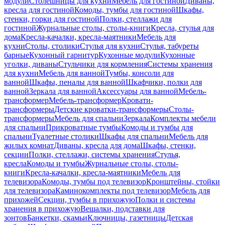
модули
Столешницы для кухни
Мебель для гостиной
Диваны,
кресла для гостиной
Комоды, тумбы для гостиной
Шкафы,
стенки, горки для гостиной
Полки, стеллажи для
гостиной
Журнальные столы, столы-книги
Кресла, стулья для
дома
Кресла-качалки, кресла-маятники
Мебель для
кухни
Столы, столики
Стулья для кухни
Стулья, табуреты
барные
Кухонный гарнитур
Кухонные модули
Кухонные
уголки, диваны
Стульчики для кормления
Системы хранения
для кухни
Мебель для ванной
Тумбы, консоли для
ванной
Шкафы, пеналы для ванной
Шкафчики, полки для
ванной
Зеркала для ванной
Аксессуары для ванной
Мебель-
трансформер
Мебель-трансформер
Кровати-
трансформеры
Детские кроватки-трансформеры
Столы-
трансформеры
Мебель для спальни
Зеркала
Комплекты мебели
для спальни
Прикроватные тумбы
Комоды и тумбы для
спальни
Туалетные столики
Шкафы для спальни
Мебель для
жилых комнат
Диваны, кресла для дома
Шкафы, стенки,
секции
Полки, стеллажи, системы хранения
Стулья,
кресла
Комоды и тумбы
Журнальные столы, столы-
книги
Кресла-качалки, кресла-маятники
Мебель для
телевизора
Комоды, тумбы под телевизор
Кронштейны, стойки
для телевизора
Каминокомплекты под телевизор
Мебель для
прихожей
Секции, тумбы в прихожую
Полки и системы
хранения в прихожую
Вешалки, подставки для
зонтов
Банкетки, скамьи
Ключницы, газетницы
Детская