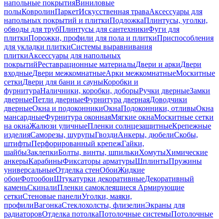
напольные покрытия
Виниловые
полы
Ковролин
Паркет
Искусственная трава
Аксессуары для
напольных покрытий и плитки
Подложка
Плинтусы, уголки,
обводы для труб
Плинтусы для сантехники
Фуги для
плитки
Порожки, профили для пола и плитки
Приспособления
для укладки плитки
Системы выравнивания
плитки
Аксессуары для напольных
покрытий
Реставрационные материалы
Двери и арки
Двери
входные
Двери межкомнатные
Арки межкомнатные
Москитные
сетки
Двери для бани и сауны
Коробки и
фурнитура
Наличники, коробки, доборы
Ручки дверные
Замки
дверные
Петли дверные
Фурнитура дверная
Доводчики
дверные
Окна и подоконники
Окна
Подоконники, отливы
Окна
мансардные
Фурнитура оконная
Мягкие окна
Москитные сетки
на окна
Жалюзи уличные
Пленки солнцезащитные
Крепежные
изделия
Саморезы, шурупы
Гвозди
Анкеры, дюбели
Скобы,
штифты
Перфорированный крепеж
Гайки,
шайбы
Заклепки
Болты, винты, шпильки
Хомуты
Химические
анкеры
Карабины
Фиксаторы арматуры
Шплинты
Пружины
универсальные
Отделка стен
Обои
Жидкие
обои
Фотообои
Штукатурки декоративные
Декоративный
камень
Скинали
Пленки самоклеящиеся
Армирующие
сетки
Стеновые панели
Уголки, маяки,
профили
Вагонка
Стеклохолсты, флизелин
Экраны для
радиаторов
Отделка потолка
Потолочные системы
Потолочные