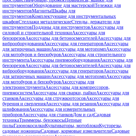
инструментов
Оборудование для мастерской
Тележки для
инструментов
Магниты
Шкафы для
инструментов
Комплектующие для инструментальных
шкафов
Стеллажи металлические
Стенды, держатели для
инструментов
Поддоны для инструментов
Аксессуары для
силовой и строительной техники
Аксессуары для
бензорезов
Аксессуары для бетоносмесителей
Аксессуары для
виброоборудования
Аксессуары для генераторов
Аксессуары
для затирочных машин
Аксессуары для мотопомп
Аксессуары
для мотобуров и бензобуров
Аксессуары для строительного
инструмента
Аксессуары пневмооборудования
Аксессуары для
бензорезов
Аксессуары для бетоносмесителей
Аксессуары для
виброоборудования
Аксессуары для генераторов
Аксессуары
для затирочных машин
Аксессуары для мотопомп
Аксессуары
для мотобуров и бензобуров
Аксессуары для
электроинструмента
Аксессуары для компрессоров,
пневмосистем
Аксессуары для сварки, пайки
Аксессуары для
станков
Аксессуары для стружкоотсосов
Аксессуары для
бурения и сверления
Аксессуары для резания
Аксессуары для
шлифования
Аксессуары для измерительных
приборов
Аксессуары для станков
Дом и сад
Садовая
техника
Триммеры, бензокосы
Цепные
пилы
Газонокосилки
Культиваторы, мотоблоки
Кусторезы,
садовые ножницы
Садовые, кормовые измельчители
Садовые