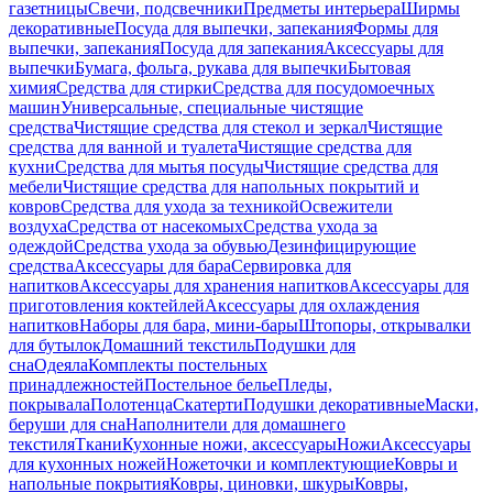
газетницы
Свечи, подсвечники
Предметы интерьера
Ширмы
декоративные
Посуда для выпечки, запекания
Формы для
выпечки, запекания
Посуда для запекания
Аксессуары для
выпечки
Бумага, фольга, рукава для выпечки
Бытовая
химия
Средства для стирки
Средства для посудомоечных
машин
Универсальные, специальные чистящие
средства
Чистящие средства для стекол и зеркал
Чистящие
средства для ванной и туалета
Чистящие средства для
кухни
Средства для мытья посуды
Чистящие средства для
мебели
Чистящие средства для напольных покрытий и
ковров
Средства для ухода за техникой
Освежители
воздуха
Средства от насекомых
Средства ухода за
одеждой
Средства ухода за обувью
Дезинфицирующие
средства
Аксессуары для бара
Сервировка для
напитков
Аксессуары для хранения напитков
Аксессуары для
приготовления коктейлей
Аксессуары для охлаждения
напитков
Наборы для бара, мини-бары
Штопоры, открывалки
для бутылок
Домашний текстиль
Подушки для
сна
Одеяла
Комплекты постельных
принадлежностей
Постельное белье
Пледы,
покрывала
Полотенца
Скатерти
Подушки декоративные
Маски,
беруши для сна
Наполнители для домашнего
текстиля
Ткани
Кухонные ножи, аксессуары
Ножи
Аксессуары
для кухонных ножей
Ножеточки и комплектующие
Ковры и
напольные покрытия
Ковры, циновки, шкуры
Ковры,