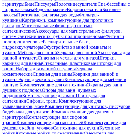
гарнитуры
Биде
Писсуары
Полотенцесушители
Спа-бассейны с
гидромассажем
Водоснабжение
Водонагреватели
Бытовые
насосы
Проточные фильтры для воды
Фильтры-
кувшины
Картриджи, комплектующие для проточных
фильтров
Магистральные фильтры, системы
сантехнические
Аксессуары для магистральных фильтров,
систем сантехнических
Трубы полипропиленовые
Фитинги
полипропиленовые
Расширительные баки,
гидроаккумуляторы
Обустройство ванной комнаты и
туалета
Мебель для ванной
Зеркала для ванной
Аксессуары для
ванной и туалета
Сиденья и чехлы для унитаза
Шторки,
карнизы для ванны
Стеклянные, пластиковые шторки для
ванны
Наборы для ванной и туалета
Зеркала
косметические
Сиденья для ванны
Коврики для ванной и
туалета
Экран-дверки в туалет
Комплектующие для мебели в
ванную
Комплектующие для сантехники
Экраны для ванн,
душевых поддонов
Опоры для ванн, душевых
поддонов
Комплектующие для ванн
Плинтусы для
сантехники
Сифоны, трапы
Комплектующие для
умывальников, моек
Комплектующие для унитазов, писсуаров,
биде
Бачки для унитазов
Комплектующие для душевых
гарнитуров
Комплектующие для сифонов,
трапов
Комплектующие для смесителей
Комплектующие для
душевых кабин, уголков
Сантехника для кухни
Кухонные
мойки
Кухонные мойки со смесителями
Смесители для