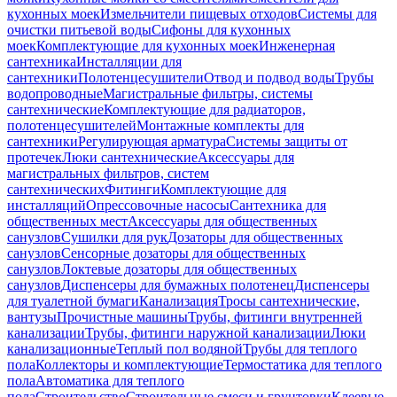
кухонных моек
Измельчители пищевых отходов
Системы для
очистки питьевой воды
Сифоны для кухонных
моек
Комплектующие для кухонных моек
Инженерная
сантехника
Инсталляции для
сантехники
Полотенцесушители
Отвод и подвод воды
Трубы
водопроводные
Магистральные фильтры, системы
сантехнические
Комплектующие для радиаторов,
полотенцесушителей
Монтажные комплекты для
сантехники
Регулирующая арматура
Системы защиты от
протечек
Люки сантехнические
Аксессуары для
магистральных фильтров, систем
сантехнических
Фитинги
Комплектующие для
инсталляций
Опрессовочные насосы
Сантехника для
общественных мест
Аксессуары для общественных
санузлов
Сушилки для рук
Дозаторы для общественных
санузлов
Сенсорные дозаторы для общественных
санузлов
Локтевые дозаторы для общественных
санузлов
Диспенсеры для бумажных полотенец
Диспенсеры
для туалетной бумаги
Канализация
Тросы сантехнические,
вантузы
Прочистные машины
Трубы, фитинги внутренней
канализации
Трубы, фитинги наружной канализации
Люки
канализационные
Теплый пол водяной
Трубы для теплого
пола
Коллекторы и комплектующие
Термостатика для теплого
пола
Автоматика для теплого
пола
Строительство
Строительные смеси и грунтовки
Клеевые