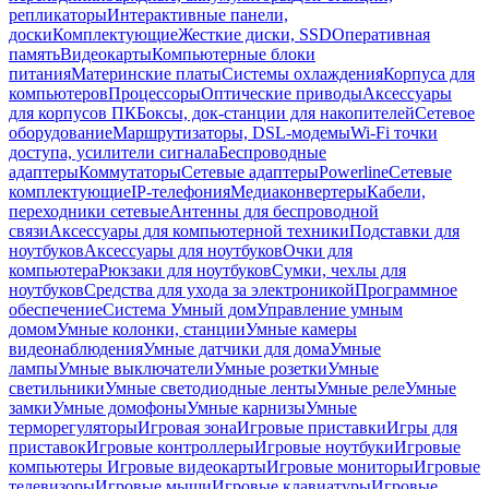
репликаторы
Интерактивные панели,
доски
Комплектующие
Жесткие диски, SSD
Оперативная
память
Видеокарты
Компьютерные блоки
питания
Материнские платы
Системы охлаждения
Корпуса для
компьютеров
Процессоры
Оптические приводы
Аксессуары
для корпусов ПК
Боксы, док-станции для накопителей
Сетевое
оборудование
Маршрутизаторы, DSL-модемы
Wi-Fi точки
доступа, усилители сигнала
Беспроводные
адаптеры
Коммутаторы
Сетевые адаптеры
Powerline
Сетевые
комплектующие
IP-телефония
Медиаконвертеры
Кабели,
переходники сетевые
Антенны для беспроводной
связи
Аксессуары для компьютерной техники
Подставки для
ноутбуков
Аксессуары для ноутбуков
Очки для
компьютера
Рюкзаки для ноутбуков
Сумки, чехлы для
ноутбуков
Средства для ухода за электроникой
Программное
обеспечение
Система Умный дом
Управление умным
домом
Умные колонки, станции
Умные камеры
видеонаблюдения
Умные датчики для дома
Умные
лампы
Умные выключатели
Умные розетки
Умные
светильники
Умные светодиодные ленты
Умные реле
Умные
замки
Умные домофоны
Умные карнизы
Умные
терморегуляторы
Игровая зона
Игровые приставки
Игры для
приставок
Игровые контроллеры
Игровые ноутбуки
Игровые
компьютеры
Игровые видеокарты
Игровые мониторы
Игровые
телевизоры
Игровые мыши
Игровые клавиатуры
Игровые