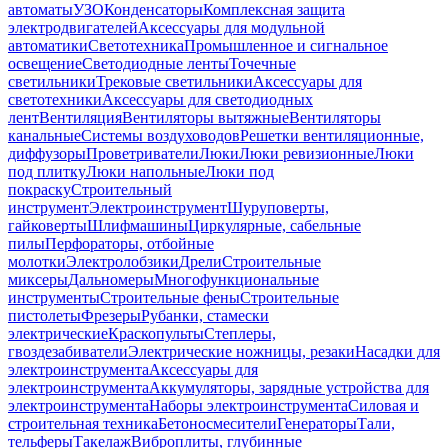
автоматы
УЗО
Конденсаторы
Комплексная защита
электродвигателей
Аксессуары для модульной
автоматики
Светотехника
Промышленное и сигнальное
освещение
Светодиодные ленты
Точечные
светильники
Трековые светильники
Аксессуары для
светотехники
Аксессуары для светодиодных
лент
Вентиляция
Вентиляторы вытяжные
Вентиляторы
канальные
Системы воздуховодов
Решетки вентиляционные,
диффузоры
Проветриватели
Люки
Люки ревизионные
Люки
под плитку
Люки напольные
Люки под
покраску
Строительный
инструмент
Электроинструмент
Шуруповерты,
гайковерты
Шлифмашины
Циркулярные, сабельные
пилы
Перфораторы, отбойные
молотки
Электролобзики
Дрели
Строительные
миксеры
Дальномеры
Многофункциональные
инструменты
Строительные фены
Строительные
пистолеты
Фрезеры
Рубанки, стамески
электрические
Краскопульты
Степлеры,
гвоздезабиватели
Электрические ножницы, резаки
Насадки для
электроинструмента
Аксессуары для
электроинструмента
Аккумуляторы, зарядные устройства для
электроинструмента
Наборы электроинструмента
Силовая и
строительная техника
Бетоносмесители
Генераторы
Тали,
тельферы
Такелаж
Виброплиты, глубинные