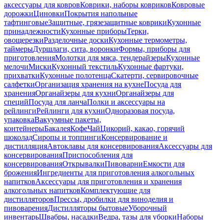
аксессуары для ковров
Коврики, наборы ковриков
Ковровые
дорожки
Циновки
Покрытия напольные
тафтинговые
Защитные, грязезащитные коврики
Кухонные
принадлежности
Кухонные приборы
Терки,
овощерезки
Разделочные доски
Кухонные термометры,
таймеры
Дуршлаги, сита, воронки
Формы, приборы для
приготовления
Молотки для мяса, тендерайзеры
Кухонные
мелочи
Миски
Кухонный текстиль
Кухонные фартуки,
прихватки
Кухонные полотенца
Скатерти, сервировочные
салфетки
Организация хранения на кухне
Посуда для
хранения
Органайзеры для кухни
Органайзеры для
специй
Посуда для ланча
Полки и аксессуары на
рейлинги
Рейлинги для кухни
Одноразовая посуда,
упаковка
Вакуумные пакеты,
контейнеры
Бакалея
Кофе
Чай
Цикорий, какао, горячий
шоколад
Сиропы и топпинги
Консервирование и
дистилляция
Автоклавы для консервирования
Аксессуары для
консервирования
Приспособления для
консервирования
Открывалки
Пивоварни
Емкости для
брожения
Ингредиенты для приготовления алкогольных
напитков
Аксессуары для приготовления и хранения
алкогольных напитков
Комплектующие для
дистилляторов
Прессы, дробилки для виноделия и
пивоварения
Дистилляторы бытовые
Уборочный
инвентарь
Швабры, насадки
Ведра, тазы для уборки
Наборы