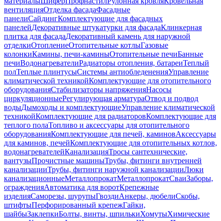
материалы
Шифер
Профнастил
Рулонная кровля
Кровельная
вентиляция
Отделка фасада
Фасадные
панели
Сайдинг
Комплектующие для фасадных
панелей
Декоративные штукатурки для фасада
Клинкерная
плитка для фасада
Декоративный камень для наружной
отделки
Отопление
Отопительные котлы
Газовые
колонки
Камины, печи-камины
Отопительные печи
Банные
печи
Водонагреватели
Радиаторы отопления, батареи
Теплый
пол
Теплые плинтусы
Системы антиобледенения
Управление
климатической техникой
Комплектующие для отопительного
оборудования
Стабилизаторы напряжения
Насосы
циркуляционные
Регулирующая арматура
Отвод и подвод
воды
Дымоходы и комплектующие
Управление климатической
техникой
Комплектующие для радиаторов
Комплектующие для
теплого пола
Топливо и аксессуары для отопительного
оборудования
Комплектующие для печей, каминов
Аксессуары
для каминов, печей
Комплектующие для отопительных котлов,
водонагревателей
Канализация
Тросы сантехнические,
вантузы
Прочистные машины
Трубы, фитинги внутренней
канализации
Трубы, фитинги наружной канализации
Люки
канализационные
Металлопрокат
Металлопрокат
Сваи
Заборы,
ограждения
Автоматика для ворот
Крепежные
изделия
Саморезы, шурупы
Гвозди
Анкеры, дюбели
Скобы,
штифты
Перфорированный крепеж
Гайки,
шайбы
Заклепки
Болты, винты, шпильки
Хомуты
Химические