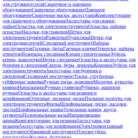
для стружкоотсосов
Сварочное и паяльное
оборудование
Сварочное оборудование
Паяльное
оборудование
Сварочные маски, аксессуары
Комплектующие
для сварочного оборудования
Аксессуары для сварки,
пайки
Оснастка для электроинструмента
Оснастка, наборы
оснастки
Насадки для граверов
Щетки для
электроинструмента
Развертки
Пуансоны
Щетки для
электродвигателей
Слесарный инструмент
Наборы
инструментов
Головки, биты
Гаечные ключи
Отвертки, наборы
отверток
Ножницы слесарные
Клещи строительные
Зубила,
керны, выколотки
Щетки слесарные
Оснастка и аксессуары для
бурения и сверления
Сверла, буры, зенкеры
Коронки
Зубила для
электроинструмента
Аксессуары для бурения и
сверления
Столярный инструмент
Тиски, струбцины,
гейферные зажимы
Ручные пилы, ножовки
Молотки, кувалды,
киянки
Напильники
Ручные стамески
Рубанки, рашпили
ручные
Оснастка и аксессуары для резания и
шлифования
Отрезные, пильные диски
Пильные полотна для
электроинструмента
Фрезы
Шлифовальные диски, насадки,
листы
Шлифовальные чашки
Точильные камни, круги,
сегменты
Полировальные валы
Направляющие
шины
Комплектующие для резания
Аксессуары для
резания
Аксессуары для шлифования
Электромонтажный
инструмент
Обжимной инструмент
Плоскогубцы,
круглогубцы
Кусачки, болторезы,