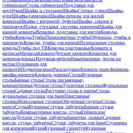
геймерские
Столы геймерские
Подставки для
ноутбуков
Шкафы и стеллажи
Шкафы
Стенки, горки
Шкафы-
купе
Шкафы-гармошки
Шкафы-пеналы для жилой
комнаты
Шкафы с витриной, буфеты
Шкафы, секции в
прихожую
Полки, стеллажи, системы хранения
Шкафы для
ванной комнаты
Вешалки, подставки для зонтов
Комоды,
тумбы
Комоды
Тумбы
Прикроватные тумбы
Обувницы, тумбы в
прихожую
Комоды, тумбы для ванной
Пеленальные столики,
комоды
Тумбы под ТВ
Комоды пластиковые
Кровати и
матрасы
Матрасы
Кровати
Детские кровати
Кроватки для
новорожденных
Надувная мебель
Наматрасники, чехлы на
матрас
Основания для
кроватей
Подматрасники
Раскладушки
Кровати-трансформеры,
шкафы-кровати
Кровати-домики
Столы
Кухонные
столы
Барные столы
Столы письменные,
компьютерные
Детские столы
Туалетные столики
Журнальные
столы
Садовые столы
Растущие столы и парты
Столы,
журнальные столики для бани
Приставные
столики
Консольные столики
Обеденные группы
Столы-
книги
Стулья
Кухонные стулья, табуреты
Барные стулья,
табуреты
Компьютерные кресла, стулья
Геймерские
кресла
Детские стулья, табуреты
Банкетки, скамьи
Садовые
кресла, стулья, табуреты
Стулья, табуреты для бани
Стульчики
для кормления
Кухня
Кухонный гарнитур
Кухонные