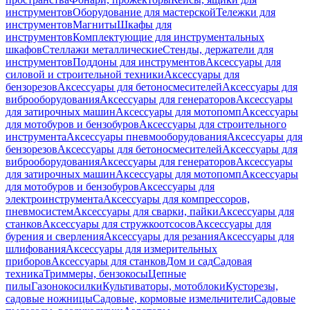
инструментов
Оборудование для мастерской
Тележки для
инструментов
Магниты
Шкафы для
инструментов
Комплектующие для инструментальных
шкафов
Стеллажи металлические
Стенды, держатели для
инструментов
Поддоны для инструментов
Аксессуары для
силовой и строительной техники
Аксессуары для
бензорезов
Аксессуары для бетоносмесителей
Аксессуары для
виброоборудования
Аксессуары для генераторов
Аксессуары
для затирочных машин
Аксессуары для мотопомп
Аксессуары
для мотобуров и бензобуров
Аксессуары для строительного
инструмента
Аксессуары пневмооборудования
Аксессуары для
бензорезов
Аксессуары для бетоносмесителей
Аксессуары для
виброоборудования
Аксессуары для генераторов
Аксессуары
для затирочных машин
Аксессуары для мотопомп
Аксессуары
для мотобуров и бензобуров
Аксессуары для
электроинструмента
Аксессуары для компрессоров,
пневмосистем
Аксессуары для сварки, пайки
Аксессуары для
станков
Аксессуары для стружкоотсосов
Аксессуары для
бурения и сверления
Аксессуары для резания
Аксессуары для
шлифования
Аксессуары для измерительных
приборов
Аксессуары для станков
Дом и сад
Садовая
техника
Триммеры, бензокосы
Цепные
пилы
Газонокосилки
Культиваторы, мотоблоки
Кусторезы,
садовые ножницы
Садовые, кормовые измельчители
Садовые