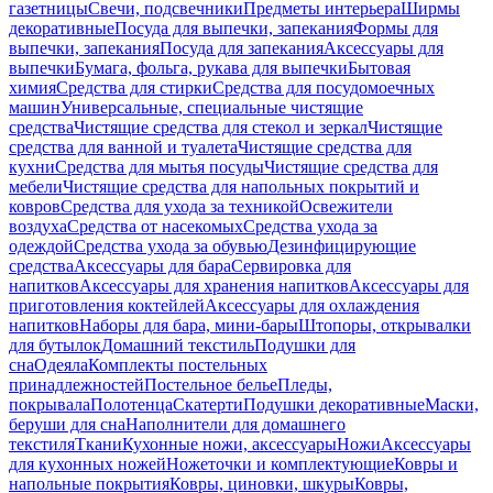
газетницы
Свечи, подсвечники
Предметы интерьера
Ширмы
декоративные
Посуда для выпечки, запекания
Формы для
выпечки, запекания
Посуда для запекания
Аксессуары для
выпечки
Бумага, фольга, рукава для выпечки
Бытовая
химия
Средства для стирки
Средства для посудомоечных
машин
Универсальные, специальные чистящие
средства
Чистящие средства для стекол и зеркал
Чистящие
средства для ванной и туалета
Чистящие средства для
кухни
Средства для мытья посуды
Чистящие средства для
мебели
Чистящие средства для напольных покрытий и
ковров
Средства для ухода за техникой
Освежители
воздуха
Средства от насекомых
Средства ухода за
одеждой
Средства ухода за обувью
Дезинфицирующие
средства
Аксессуары для бара
Сервировка для
напитков
Аксессуары для хранения напитков
Аксессуары для
приготовления коктейлей
Аксессуары для охлаждения
напитков
Наборы для бара, мини-бары
Штопоры, открывалки
для бутылок
Домашний текстиль
Подушки для
сна
Одеяла
Комплекты постельных
принадлежностей
Постельное белье
Пледы,
покрывала
Полотенца
Скатерти
Подушки декоративные
Маски,
беруши для сна
Наполнители для домашнего
текстиля
Ткани
Кухонные ножи, аксессуары
Ножи
Аксессуары
для кухонных ножей
Ножеточки и комплектующие
Ковры и
напольные покрытия
Ковры, циновки, шкуры
Ковры,