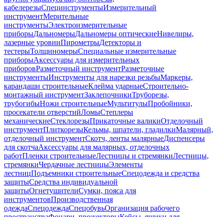
кабелерезы
Специнструменты
Измерительный
инструмент
Мерительные
инструменты
Электроизмерительные
приборы
Дальномеры
Дальномеры оптические
Нивелиры,
лазерные уровни
Пирометры
Детекторы и
тестеры
Толщиномеры
Специальные измерительные
приборы
Аксессуары для измерительных
приборов
Разметочный инструмент
Разметочные
инструменты
Инструменты для нарезки резьбы
Маркеры,
карандаши строительные
Клейма ударные
Строительно-
монтажный инструмент
Заклепочники
Труборезы,
трубогибы
Ножи строительные
Мультитулы
Пробойники,
просекатели отверстий
Ломы
Степлеры
механические
Стеклорезы
Прикаточные валики
Отделочный
инструмент
Плиткорезы
Кельмы, шпатели, гладилки
Малярный,
отделочный инструмент
Скотч, ленты малярные
Диспенсеры
для скотча
Аксессуары для малярных, отделочных
работ
Пленки строительные
Лестницы и стремянки
Лестницы,
стремянки
Чердачные лестницы
Элементы
лестниц
Подъемники строительные
Спецодежда и средства
защиты
Средства индивидуальной
защиты
Огнетушители
Сумки, пояса для
инструментов
Производственная
одежда
Спецодежда
Спецобувь
Организация рабочего
пространства
Фонари, прожекторы
Кейсы, ящики для