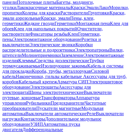
панели
Потолочные плиты
Багеты, молдинги,
уголки
Лакокрасочные материалы
Краски
Эмали
Лаки
Морилки,
пропитки
Колеры для краски
Растворители
Грунтовки
Краски,
эмали аэрозольные
Краски, эмали
Пены, клеи,
герметики
Жидкие гвозди
Герметики
Монтажная пена
Клеи для
обоев
Клеи для напольных покрытий
Очистители,
растворители
Фиксаторы резьбы
Клеи
Герметики,
пены
Электромонтажное оборудование
Розетки и
выключатели
Электрические звонки
Коробки
распределительные и подрозетники
Электропатроны
Вилки,
штепсели
Молниеприемники
Заземление
Электромонтажные
изделия
Клеммы
Средства диэлектрические
Трубки
термоусаживаемые
Изолирующие зажимы
Кабель и системы
для прокладки
Короба, трубы, металлорукав
Силовой
кабель
Наконечники, гильзы кабельные
Аксессуары для труб,
коробов
Кабельный крепеж
Арматура СИП
Электрощитовое
оборудование
Электрощиты
Аксессуары для
электрощита
Шины электротехнические
Выключатели
путевые, концевые
Трансформаторы
Аппаратура
управления
Рубильники
Предохранители
Частотные
преобразователи
Пускатели магнитные
Модульная
автоматика
Выключатели автоматические
Реле
Выключатели
нагрузки
Контакторы
Дополнительное модульное
оборудование
УЗИП
Автоматика пуска
двигателя
Дифференциальные