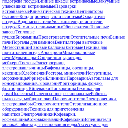
подогрева посуды
Винные шкафы встраиваемые
Вакуумные
упаковщики встраиваемые
Пароварки
встраиваемые
Климатическая техника
Вентиляторы
бытовые
Кондиционеры, сплит-системы
Охладители
воздуха
Водонагреватели
Увлажнители, очистители
воздуха
Камины, печи-камины
Обогреватели
Тепловые
завесы
Тепловые
пушки
Биокамины
Проветриватели
Отопительные печи
Банные
печи
Порталы для каминов
Вентиляторы вытяжные
Метеостанции
Газовые баллоны бытовые
Техника для
приготовления еды
Аэрогрили
Микроволновые
печи
Мультиварки
Сэндвичницы, хот-дог
мейкеры
Тостеры
Электрогрили,
электрошашлычницы
Вафельницы, орешницы,
кексницы
Хлебопечки
Ростеры, мини-печи
Йогуртницы,
мороженицы
Фризеры
Блинницы
Пароварки
Автоклавы для
консервирования
Сыроварни
Фритюрницы, фондю-
фритюрницы
Яйцеварки
Попкорницы
Техника для
дома
Пылесосы
Пылесосы профессиональные
Роботы-
пылесосы, мойщики окон
Пароочистители
Электровеники,
электрошвабры
Стеклоочистители
Стерилизационное
оборудование
Техника для приготовления
напитков
Электрочайники
Кофеварки,
кофемашины
Соковыжималки
Кофемолки
Вспениватели
молока
Сифоны для газирования воды
Аксессуары для