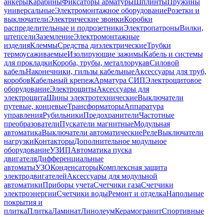
анкеры
Карабины
Фиксаторы арматуры
Шплинты
Пружины
универсальные
Электромонтажное оборудование
Розетки и
выключатели
Электрические звонки
Коробки
распределительные и подрозетники
Электропатроны
Вилки,
штепсели
Заземление
Электромонтажные
изделия
Клеммы
Средства диэлектрические
Трубки
термоусаживаемые
Изолирующие зажимы
Кабель и системы
для прокладки
Короба, трубы, металлорукав
Силовой
кабель
Наконечники, гильзы кабельные
Аксессуары для труб,
коробов
Кабельный крепеж
Арматура СИП
Электрощитовое
оборудование
Электрощиты
Аксессуары для
электрощита
Шины электротехнические
Выключатели
путевые, концевые
Трансформаторы
Аппаратура
управления
Рубильники
Предохранители
Частотные
преобразователи
Пускатели магнитные
Модульная
автоматика
Выключатели автоматические
Реле
Выключатели
нагрузки
Контакторы
Дополнительное модульное
оборудование
УЗИП
Автоматика пуска
двигателя
Дифференциальные
автоматы
УЗО
Конденсаторы
Комплексная защита
электродвигателей
Аксессуары для модульной
автоматики
Приборы учета
Счетчики газа
Счетчики
электроэнергии
Счетчики воды
Ремонт и отделка
Напольные
покрытия и
плитка
Плитка
Ламинат
Линолеум
Керамогранит
Спортивные