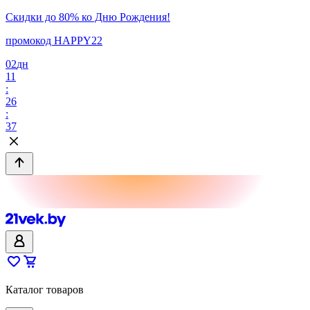
Скидки до 80% ко Дню Рождения!
промокод HAPPY22
02
дн
11
:
26
:
37
Каталог товаров