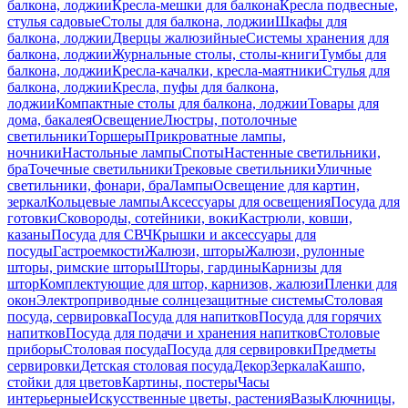
балкона, лоджии
Кресла-мешки для балкона
Кресла подвесные,
стулья садовые
Столы для балкона, лоджии
Шкафы для
балкона, лоджии
Дверцы жалюзийные
Системы хранения для
балкона, лоджии
Журнальные столы, столы-книги
Тумбы для
балкона, лоджии
Кресла-качалки, кресла-маятники
Стулья для
балкона, лоджии
Кресла, пуфы для балкона,
лоджии
Компактные столы для балкона, лоджии
Товары для
дома, бакалея
Освещение
Люстры, потолочные
светильники
Торшеры
Прикроватные лампы,
ночники
Настольные лампы
Споты
Настенные светильники,
бра
Точечные светильники
Трековые светильники
Уличные
светильники, фонари, бра
Лампы
Освещение для картин,
зеркал
Кольцевые лампы
Аксессуары для освещения
Посуда для
готовки
Сковороды, сотейники, воки
Кастрюли, ковши,
казаны
Посуда для СВЧ
Крышки и аксессуары для
посуды
Гастроемкости
Жалюзи, шторы
Жалюзи, рулонные
шторы, римские шторы
Шторы, гардины
Карнизы для
штор
Комплектующие для штор, карнизов, жалюзи
Пленки для
окон
Электроприводные солнцезащитные системы
Столовая
посуда, сервировка
Посуда для напитков
Посуда для горячих
напитков
Посуда для подачи и хранения напитков
Столовые
приборы
Столовая посуда
Посуда для сервировки
Предметы
сервировки
Детская столовая посуда
Декор
Зеркала
Кашпо,
стойки для цветов
Картины, постеры
Часы
интерьерные
Искусственные цветы, растения
Вазы
Ключницы,