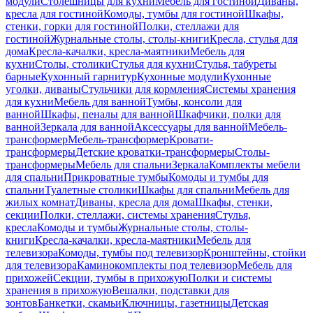
модули
Столешницы для кухни
Мебель для гостиной
Диваны,
кресла для гостиной
Комоды, тумбы для гостиной
Шкафы,
стенки, горки для гостиной
Полки, стеллажи для
гостиной
Журнальные столы, столы-книги
Кресла, стулья для
дома
Кресла-качалки, кресла-маятники
Мебель для
кухни
Столы, столики
Стулья для кухни
Стулья, табуреты
барные
Кухонный гарнитур
Кухонные модули
Кухонные
уголки, диваны
Стульчики для кормления
Системы хранения
для кухни
Мебель для ванной
Тумбы, консоли для
ванной
Шкафы, пеналы для ванной
Шкафчики, полки для
ванной
Зеркала для ванной
Аксессуары для ванной
Мебель-
трансформер
Мебель-трансформер
Кровати-
трансформеры
Детские кроватки-трансформеры
Столы-
трансформеры
Мебель для спальни
Зеркала
Комплекты мебели
для спальни
Прикроватные тумбы
Комоды и тумбы для
спальни
Туалетные столики
Шкафы для спальни
Мебель для
жилых комнат
Диваны, кресла для дома
Шкафы, стенки,
секции
Полки, стеллажи, системы хранения
Стулья,
кресла
Комоды и тумбы
Журнальные столы, столы-
книги
Кресла-качалки, кресла-маятники
Мебель для
телевизора
Комоды, тумбы под телевизор
Кронштейны, стойки
для телевизора
Каминокомплекты под телевизор
Мебель для
прихожей
Секции, тумбы в прихожую
Полки и системы
хранения в прихожую
Вешалки, подставки для
зонтов
Банкетки, скамьи
Ключницы, газетницы
Детская