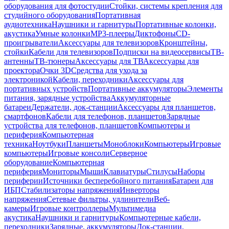
оборудования для фотостудии
Стойки, системы крепления для
студийного оборудования
Портативная
аудиотехника
Наушники и гарнитуры
Портативные колонки,
акустика
Умные колонки
MP3-плееры
Диктофоны
CD-
проигрыватели
Аксессуары для телевизоров
Кронштейны,
стойки
Кабели для телевизоров
Подписки на видеосервисы
ТВ-
антенны
ТВ-тюнеры
Аксессуары для ТВ
Аксессуары для
проектора
Очки 3D
Средства для ухода за
электроникой
Кабели, переходники
Аксессуары для
портативных устройств
Портативные аккумуляторы
Элементы
питания, зарядные устройства
Аккумуляторные
батареи
Держатели, док-станции
Аксессуары для планшетов,
смартфонов
Кабели для телефонов, планшетов
Зарядные
устройства для телефонов, планшетов
Компьютеры и
периферия
Компьютерная
техника
Ноутбуки
Планшеты
Моноблоки
Компьютеры
Игровые
компьютеры
Игровые консоли
Серверное
оборудование
Компьютерная
периферия
Мониторы
Мыши
Клавиатуры
Стилусы
Наборы
периферии
Источники бесперебойного питания
Батареи для
ИБП
Стабилизаторы напряжения
Инверторы
напряжения
Сетевые фильтры, удлинители
Веб-
камеры
Игровые контроллеры
Мультимедиа
акустика
Наушники и гарнитуры
Компьютерные кабели,
переходники
Зарядные, аккумуляторы
Док-станции,