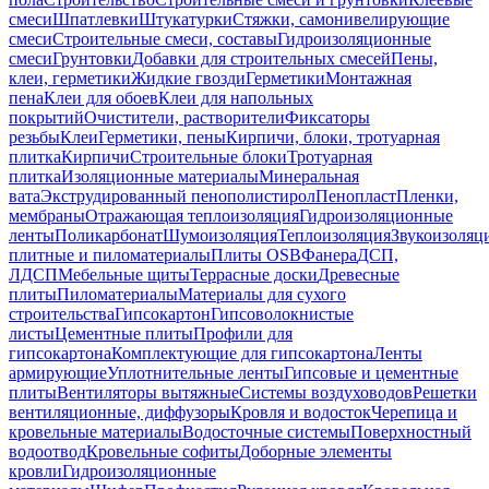
смеси
Шпатлевки
Штукатурки
Стяжки, самонивелирующие
смеси
Строительные смеси, составы
Гидроизоляционные
смеси
Грунтовки
Добавки для строительных смесей
Пены,
клеи, герметики
Жидкие гвозди
Герметики
Монтажная
пена
Клеи для обоев
Клеи для напольных
покрытий
Очистители, растворители
Фиксаторы
резьбы
Клеи
Герметики, пены
Кирпичи, блоки, тротуарная
плитка
Кирпичи
Строительные блоки
Тротуарная
плитка
Изоляционные материалы
Минеральная
вата
Экструдированный пенополистирол
Пенопласт
Пленки,
мембраны
Отражающая теплоизоляция
Гидроизоляционные
ленты
Поликарбонат
Шумоизоляция
Теплоизоляция
Звукоизоляц
плитные и пиломатериалы
Плиты OSB
Фанера
ДСП,
ЛДСП
Мебельные щиты
Террасные доски
Древесные
плиты
Пиломатериалы
Материалы для сухого
строительства
Гипсокартон
Гипсоволокнистые
листы
Цементные плиты
Профили для
гипсокартона
Комплектующие для гипсокартона
Ленты
армирующие
Уплотнительные ленты
Гипсовые и цементные
плиты
Вентиляторы вытяжные
Системы воздуховодов
Решетки
вентиляционные, диффузоры
Кровля и водосток
Черепица и
кровельные материалы
Водосточные системы
Поверхностный
водоотвод
Кровельные софиты
Доборные элементы
кровли
Гидроизоляционные