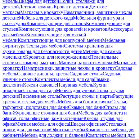
мебель
Шкафы для детской
Полки, стеллажи для
детской
Детские комоды
Кровати детские
Детские
матрасы
Матрасы в кроватку
Наматрасники, защитные чехлы
детские
Мебель для детского сада
Мебельная фурнитура и
аксессуары
Комплектующие для столов
Комплектующие для
стульев
Комплектующие для кроватей и кроваток
Аксессуары
для мебели
Комплектующие для мягкой
мебели
Комплектующие для корпусной мебели
Мебельная
фурнитура
Чехлы для мебели
Системы хранения для
кухни
Товары для безопасности детей
Мебель для самых
маленьких
Кроватки для новорожденных
Пеленальные
столики, комоды, матрасы
Манежи, кровати-манежи
Матрасы в
кроватку
Наматрасники, защитные чехлы в кроватку
Садовая
мебель
Садовые диваны, кресла
Садовые стулья
Садовые,
уличные столы
Комплекты мебели для сада
Гамаки,
шезлонги
Качели садовые
Надувная мебель
Кухни
походные
Столы для сада
Мебель для учебы
Столы, стулья
детские
Письменные столы
Растущие столы и парты
Растущие
кресла и стулья для учебы
Мебель для бани и сауны
Стулья,
табуретки, подставки для бани
Скамьи для бани
Столы для
бани
Журнальные столики для бани
Мебель для кабинета и
офиса
Столы офисные, компьютерные
Кресла, стулья для
офиса
Мягкая мебель для офиса
Шкафы офисные
Стеллажи,
полки для документов
Офисные тумбы
Комплекты мебели для
кабинета
Мебель для лоджии и балкона
Комплекты мебели для