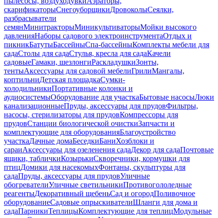
пылесосы, воздуходувки
Аэраторы,
скарификаторы
Снегоуборщики
Дровоколы
Сеялки,
разбрасыватели
семян
Минитракторы
Миникультиваторы
Мойки высокого
давления
Наборы садового электроинструмента
Отдых и
пикник
Батуты
Бассейны
Спа-бассейны
Комплекты мебели для
сада
Столы для сада
Стулья, кресла для сада
Качели
садовые
Гамаки, шезлонги
Раскладушки
Зонты,
тенты
Аксессуары для садовой мебели
Грили
Мангалы,
коптильни
Детская площадка
Сумки-
холодильники
Портативные колонки и
аудиосистемы
Оборудование для участка
Бытовые насосы
Люки
канализационные
Пруды, аксессуары для прудов
Фильтры,
насосы, стерилизаторы для прудов
Компрессоры для
прудов
Станции биологической очистки
Запчасти и
комплектующие для оборудования
Благоустройство
участка
Дачные дома
Беседки
Бани
Хозблоки и
сараи
Аксессуары для озеленения сада
Декор для сада
Почтовые
ящики, таблички
Козырьки
Скворечники, кормушки для
птиц
Домики для насекомых
Фонтаны, скульптуры для
сада
Пруды, аксессуары для прудов
Уличные
обогреватели
Уличные светильники
Противогололедные
реагенты
Декоративный щебень
Сад и огород
Поливочное
оборудование
Садовые опрыскиватели
Шланги для дома и
сада
Парники
Теплицы
Комплектующие для теплиц
Модульные