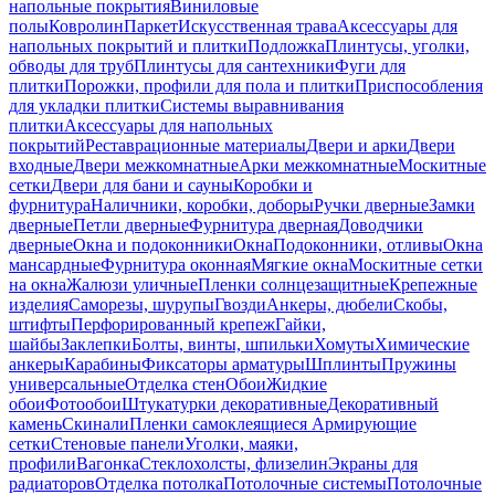
напольные покрытия
Виниловые
полы
Ковролин
Паркет
Искусственная трава
Аксессуары для
напольных покрытий и плитки
Подложка
Плинтусы, уголки,
обводы для труб
Плинтусы для сантехники
Фуги для
плитки
Порожки, профили для пола и плитки
Приспособления
для укладки плитки
Системы выравнивания
плитки
Аксессуары для напольных
покрытий
Реставрационные материалы
Двери и арки
Двери
входные
Двери межкомнатные
Арки межкомнатные
Москитные
сетки
Двери для бани и сауны
Коробки и
фурнитура
Наличники, коробки, доборы
Ручки дверные
Замки
дверные
Петли дверные
Фурнитура дверная
Доводчики
дверные
Окна и подоконники
Окна
Подоконники, отливы
Окна
мансардные
Фурнитура оконная
Мягкие окна
Москитные сетки
на окна
Жалюзи уличные
Пленки солнцезащитные
Крепежные
изделия
Саморезы, шурупы
Гвозди
Анкеры, дюбели
Скобы,
штифты
Перфорированный крепеж
Гайки,
шайбы
Заклепки
Болты, винты, шпильки
Хомуты
Химические
анкеры
Карабины
Фиксаторы арматуры
Шплинты
Пружины
универсальные
Отделка стен
Обои
Жидкие
обои
Фотообои
Штукатурки декоративные
Декоративный
камень
Скинали
Пленки самоклеящиеся
Армирующие
сетки
Стеновые панели
Уголки, маяки,
профили
Вагонка
Стеклохолсты, флизелин
Экраны для
радиаторов
Отделка потолка
Потолочные системы
Потолочные