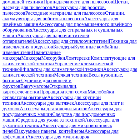
домашней техники
Принадлежности для пылесосов
Щетки,
насадки для пылесосов
Аксессуары для роботов-
пылесосов
Расходные материалы для пылесосов
Станции,
аккумуляторы для роботов-пылесосов
Аксессуары для
швейных машин
Аксессуары для промышленного швейного
оборудования
Аксессуары для стиральных и сушильных
машин
Аксессуары для пароочистителей,
отпаривателей
Аксессуары для стеклоочистителей
Техника для
измельчения продуктов
Блендеры
Кухонные комбайны,
измельчители
Планетарные
миксеры
Миксеры
Мясорубки
Ломтерезки
Комплектующие для
климатической техники
Управление климатической
техникой
Фильтры для климатической техники
Аксессуары для
климатической техники
Мелкая техника
Весы кухонные,
бытовые
Сушилки для овощей и
фруктов
Вакууматоры
Открывалки,
картофелечистки
Проращиватели семян
Маслобойки,
сепараторы бытовые
Аксессуары для крупной
техники
Аксессуары для вытяжек
Аксессуары для плит и
духовок
Аксессуары для холодильников
Аксессуары для
посудомоечных машин
Средства для посудомоечных
машин
Средства для ухода за техникой
Аксессуары для
кухонной техники
Аксессуары для микроволновых
печей
Вакуумные пакеты, контейнеры
Аксессуары для
кофемашин
Аксессуары для мультиварок,