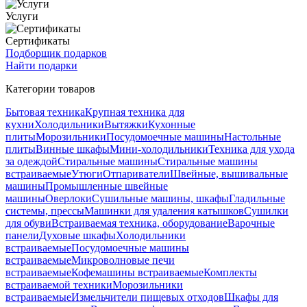
Услуги
Сертификаты
Подборщик подарков
Найти подарки
Категории товаров
Бытовая техника
Крупная техника для
кухни
Холодильники
Вытяжки
Кухонные
плиты
Морозильники
Посудомоечные машины
Настольные
плиты
Винные шкафы
Мини-холодильники
Техника для ухода
за одеждой
Стиральные машины
Стиральные машины
встраиваемые
Утюги
Отпариватели
Швейные, вышивальные
машины
Промышленные швейные
машины
Оверлоки
Сушильные машины, шкафы
Гладильные
системы, прессы
Машинки для удаления катышков
Сушилки
для обуви
Встраиваемая техника, оборудование
Варочные
панели
Духовые шкафы
Холодильники
встраиваемые
Посудомоечные машины
встраиваемые
Микроволновые печи
встраиваемые
Кофемашины встраиваемые
Комплекты
встраиваемой техники
Морозильники
встраиваемые
Измельчители пищевых отходов
Шкафы для