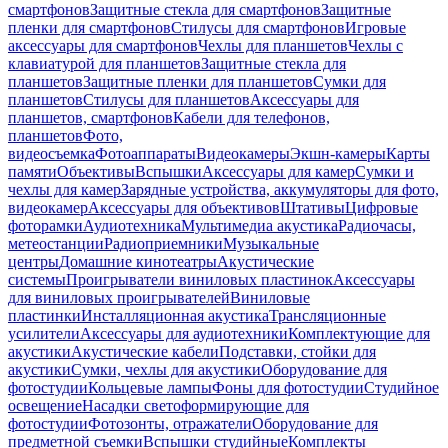
смартфонов
Защитные стекла для смартфонов
Защитные
пленки для смартфонов
Стилусы для смартфонов
Игровые
аксессуары для смартфонов
Чехлы для планшетов
Чехлы с
клавиатурой для планшетов
Защитные стекла для
планшетов
Защитные пленки для планшетов
Сумки для
планшетов
Стилусы для планшетов
Аксессуары для
планшетов, смартфонов
Кабели для телефонов,
планшетов
Фото,
видеосъемка
Фотоаппараты
Видеокамеры
Экшн-камеры
Карты
памяти
Объективы
Вспышки
Аксессуары для камер
Сумки и
чехлы для камер
Зарядные устройства, аккумуляторы для фото,
видеокамер
Аксессуары для объективов
Штативы
Цифровые
фоторамки
Аудиотехника
Мультимедиа акустика
Радиочасы,
метеостанции
Радиоприемники
Музыкальные
центры
Домашние кинотеатры
Акустические
системы
Проигрыватели виниловых пластинок
Аксессуары
для виниловых проигрывателей
Виниловые
пластинки
Инсталляционная акустика
Трансляционные
усилители
Аксессуары для аудиотехники
Комплектующие для
акустики
Акустические кабели
Подставки, стойки для
акустики
Сумки, чехлы для акустики
Оборудование для
фотостудии
Кольцевые лампы
Фоны для фотостудии
Студийное
освещение
Насадки светоформирующие для
фотостудии
Фотозонты, отражатели
Оборудование для
предметной съемки
Вспышки студийные
Комплекты