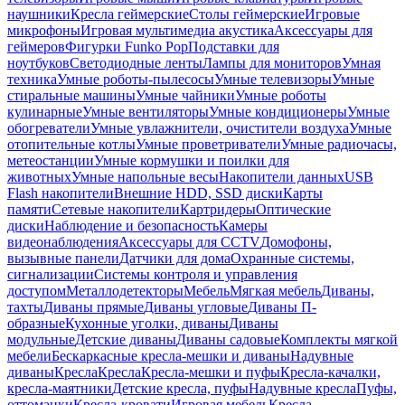
наушники
Кресла геймерские
Столы геймерские
Игровые
микрофоны
Игровая мультимедиа акустика
Аксессуары для
геймеров
Фигурки Funko Pop
Подставки для
ноутбуков
Светодиодные ленты
Лампы для мониторов
Умная
техника
Умные роботы-пылесосы
Умные телевизоры
Умные
стиральные машины
Умные чайники
Умные роботы
кулинарные
Умные вентиляторы
Умные кондиционеры
Умные
обогреватели
Умные увлажнители, очистители воздуха
Умные
отопительные котлы
Умные проветриватели
Умные радиочасы,
метеостанции
Умные кормушки и поилки для
животных
Умные напольные весы
Накопители данных
USB
Flash накопители
Внешние HDD, SSD диски
Карты
памяти
Сетевые накопители
Картридеры
Оптические
диски
Наблюдение и безопасность
Камеры
видеонаблюдения
Аксессуары для CCTV
Домофоны,
вызывные панели
Датчики для дома
Охранные системы,
сигнализации
Системы контроля и управления
доступом
Металлодетекторы
Мебель
Мягкая мебель
Диваны,
тахты
Диваны прямые
Диваны угловые
Диваны П-
образные
Кухонные уголки, диваны
Диваны
модульные
Детские диваны
Диваны садовые
Комплекты мягкой
мебели
Бескаркасные кресла-мешки и диваны
Надувные
диваны
Кресла
Кресла
Кресла-мешки и пуфы
Кресла-качалки,
кресла-маятники
Детские кресла, пуфы
Надувные кресла
Пуфы,
оттоманки
Кресла-кровати
Игровая мебель
Кресла