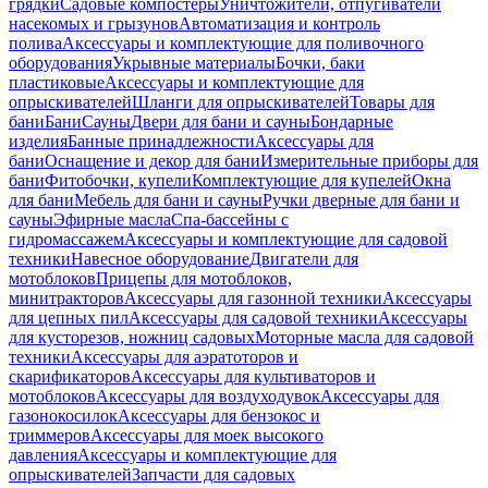
грядки
Садовые компостеры
Уничтожители, отпугиватели
насекомых и грызунов
Автоматизация и контроль
полива
Аксессуары и комплектующие для поливочного
оборудования
Укрывные материалы
Бочки, баки
пластиковые
Аксессуары и комплектующие для
опрыскивателей
Шланги для опрыскивателей
Товары для
бани
Бани
Сауны
Двери для бани и сауны
Бондарные
изделия
Банные принадлежности
Аксессуары для
бани
Оснащение и декор для бани
Измерительные приборы для
бани
Фитобочки, купели
Комплектующие для купелей
Окна
для бани
Мебель для бани и сауны
Ручки дверные для бани и
сауны
Эфирные масла
Спа-бассейны с
гидромассажем
Аксессуары и комплектующие для садовой
техники
Навесное оборудование
Двигатели для
мотоблоков
Прицепы для мотоблоков,
минитракторов
Аксессуары для газонной техники
Аксессуары
для цепных пил
Аксессуары для садовой техники
Аксессуары
для кусторезов, ножниц садовых
Моторные масла для садовой
техники
Аксессуары для аэратоторов и
скарификаторов
Аксессуары для культиваторов и
мотоблоков
Аксессуары для воздуходувок
Аксессуары для
газонокосилок
Аксессуары для бензокос и
триммеров
Аксессуары для моек высокого
давления
Аксессуары и комплектующие для
опрыскивателей
Запчасти для садовых