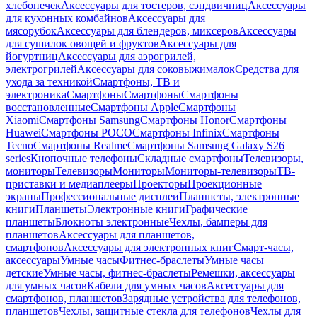
хлебопечек
Аксессуары для тостеров, сэндвичниц
Аксессуары
для кухонных комбайнов
Аксессуары для
мясорубок
Аксессуары для блендеров, миксеров
Аксессуары
для сушилок овощей и фруктов
Аксессуары для
йогуртниц
Аксессуары для аэрогрилей,
электрогрилей
Аксессуары для соковыжималок
Средства для
ухода за техникой
Смартфоны, ТВ и
электроника
Смартфоны
Смартфоны
Смартфоны
восстановленные
Смартфоны Apple
Смартфоны
Xiaomi
Смартфоны Samsung
Смартфоны Honor
Смартфоны
Huawei
Смартфоны POCO
Смартфоны Infinix
Смартфоны
Tecno
Смартфоны Realme
Смартфоны Samsung Galaxy S26
series
Кнопочные телефоны
Складные смартфоны
Телевизоры,
мониторы
Телевизоры
Мониторы
Мониторы-телевизоры
ТВ-
приставки и медиаплееры
Проекторы
Проекционные
экраны
Профессиональные дисплеи
Планшеты, электронные
книги
Планшеты
Электронные книги
Графические
планшеты
Блокноты электронные
Чехлы, бамперы для
планшетов
Аксессуары для планшетов,
смартфонов
Аксессуары для электронных книг
Смарт-часы,
аксессуары
Умные часы
Фитнес-браслеты
Умные часы
детские
Умные часы, фитнес-браслеты
Ремешки, аксессуары
для умных часов
Кабели для умных часов
Аксессуары для
смартфонов, планшетов
Зарядные устройства для телефонов,
планшетов
Чехлы, защитные стекла для телефонов
Чехлы для