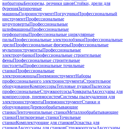
вибраторы
Бензорезы, резчики швов
Стойки, дрели для
бурения
Затирочные
машины
Гидроинструмент
Погрузчики
Профессиональный
инструмент
Профессиональные
шуруповерты
Профессиональные
шлифмашины
Профессиональные
перфораторы
Профессиональные циркулярные
пилы
Профессиональные электролобзики
Профессиональные
дрели
Профессиональные фрезеры
Профессиональные
мультиинструменты
Профессиональные
электрорубанки
Профессиональные строительные
фены
Профессиональные строительные
пистолеты
Профессиональные точильные
станки
Профессиональные
электроножницы
Пневмоинструмент
Наборы
профессионального электроинструмента
Строительное
оборудование
Компрессоры
Тепловые пушки
Пылесосы
профессиональные
Стружкоотсосы
Домкраты
Аксессуары для
компрессоров, пневмосистем
Системы пылеудаления для
электроинструмента
Пневмоинструмент
Станки и
оборудование
Деревообрабатывающие
станки
Ленточнопильные станки
Металлообрабатывающие
станки
Плиткорезные станки
Точильные
станки
Комплектующие для станков
Оснастка для
станков
Аксессуары для станков
Стружкоотсосы
Аксессуары