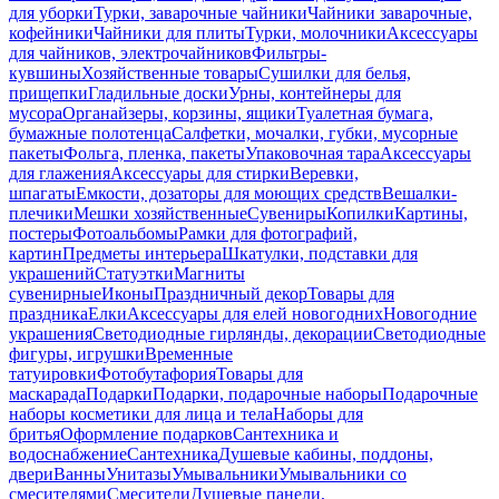
для уборки
Турки, заварочные чайники
Чайники заварочные,
кофейники
Чайники для плиты
Турки, молочники
Аксессуары
для чайников, электрочайников
Фильтры-
кувшины
Хозяйственные товары
Сушилки для белья,
прищепки
Гладильные доски
Урны, контейнеры для
мусора
Органайзеры, корзины, ящики
Туалетная бумага,
бумажные полотенца
Салфетки, мочалки, губки, мусорные
пакеты
Фольга, пленка, пакеты
Упаковочная тара
Аксессуары
для глажения
Аксессуары для стирки
Веревки,
шпагаты
Емкости, дозаторы для моющих средств
Вешалки-
плечики
Мешки хозяйственные
Сувениры
Копилки
Картины,
постеры
Фотоальбомы
Рамки для фотографий,
картин
Предметы интерьера
Шкатулки, подставки для
украшений
Статуэтки
Магниты
сувенирные
Иконы
Праздничный декор
Товары для
праздника
Елки
Аксессуары для елей новогодних
Новогодние
украшения
Светодиодные гирлянды, декорации
Светодиодные
фигуры, игрушки
Временные
татуировки
Фотобутафория
Товары для
маскарада
Подарки
Подарки, подарочные наборы
Подарочные
наборы косметики для лица и тела
Наборы для
бритья
Оформление подарков
Сантехника и
водоснабжение
Сантехника
Душевые кабины, поддоны,
двери
Ванны
Унитазы
Умывальники
Умывальники со
смесителями
Смесители
Душевые панели,