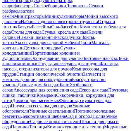
пылесосы, воздуходувки
Аэраторы,
скарификаторы
Снегоуборщики
Дровоколы
Сеялки,
разбрасыватели
семян
Минитракторы
Миникультиваторы
Мойки высокого
давления
Наборы садового электроинструмента
Отдых и
пикник
Батуты
Бассейны
Спа-бассейны
Комплекты мебели для
сада
Столы для сада
Стулья, кресла для сада
Качели
садовые
Гамаки, шезлонги
Раскладушки
Зонты,
тенты
Аксессуары для садовой мебели
Грили
Мангалы,
коптильни
Детская площадка
Сумки-
холодильники
Портативные колонки и
аудиосистемы
Оборудование для участка
Бытовые насосы
Люки
канализационные
Пруды, аксессуары для прудов
Фильтры,
насосы, стерилизаторы для прудов
Компрессоры для
прудов
Станции биологической очистки
Запчасти и
комплектующие для оборудования
Благоустройство
участка
Дачные дома
Беседки
Бани
Хозблоки и
сараи
Аксессуары для озеленения сада
Декор для сада
Почтовые
ящики, таблички
Козырьки
Скворечники, кормушки для
птиц
Домики для насекомых
Фонтаны, скульптуры для
сада
Пруды, аксессуары для прудов
Уличные
обогреватели
Уличные светильники
Противогололедные
реагенты
Декоративный щебень
Сад и огород
Поливочное
оборудование
Садовые опрыскиватели
Шланги для дома и
сада
Парники
Теплицы
Комплектующие для теплиц
Модульные