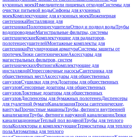
кухонных моек
Измельчители пищевых отходов
Системы для
очистки питьевой воды
Сифоны для кухонных
моек
Комплектующие для кухонных моек
Инженерная
сантехника
Инсталляции для
сантехники
Полотенцесушители
Отвод и подвод воды
Трубы
водопроводные
Магистральные фильтры, системы
сантехнические
Комплектующие для радиаторов,
полотенцесушителей
Монтажные комплекты для
сантехники
Регулирующая арматура
Системы защиты от
протечек
Люки сантехнические
Аксессуары для
магистральных фильтров, систем
сантехнических
Фитинги
Комплектующие для
инсталляций
Опрессовочные насосы
Сантехника для
общественных мест
Аксессуары для общественных
санузлов
Сушилки для рук
Дозаторы для общественных
санузлов
Сенсорные дозаторы для общественных
санузлов
Локтевые дозаторы для общественных
санузлов
Диспенсеры для бумажных полотенец
Диспенсеры
для туалетной бумаги
Канализация
Тросы сантехнические,
вантузы
Прочистные машины
Трубы, фитинги внутренней
канализации
Трубы, фитинги наружной канализации
Люки
канализационные
Теплый пол водяной
Трубы для теплого
пола
Коллекторы и комплектующие
Термостатика для теплого
пола
Автоматика для теплого
пола
Строительство
Строительные смеси и грунтовки
Клеевые