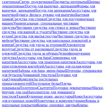
газетницы
Свечи, подсвечники
Предметы интерьера
Ширмы
декоративные
Посуда для выпечки, запекания
Формы для
выпечки, запекания
Посуда для запекания
Аксессуары для
выпечки
Бумага, фольга, рукава для выпечки
Бытовая
химия
Средства для стирки
Средства для посудомоечных
машин
Универсальные, специальные чистящие
средства
Чистящие средства для стекол и зеркал
Чистящие
средства для ванной и туалета
Чистящие средства для
кухни
Средства для мытья посуды
Чистящие средства для
мебели
Чистящие средства для напольных покрытий и
ковров
Средства для ухода за техникой
Освежители
воздуха
Средства от насекомых
Средства ухода за
одеждой
Средства ухода за обувью
Дезинфицирующие
средства
Аксессуары для бара
Сервировка для
напитков
Аксессуары для хранения напитков
Аксессуары для
приготовления коктейлей
Аксессуары для охлаждения
напитков
Наборы для бара, мини-бары
Штопоры, открывалки
для бутылок
Домашний текстиль
Подушки для
сна
Одеяла
Комплекты постельных
принадлежностей
Постельное белье
Пледы,
покрывала
Полотенца
Скатерти
Подушки декоративные
Маски,
беруши для сна
Наполнители для домашнего
текстиля
Ткани
Кухонные ножи, аксессуары
Ножи
Аксессуары
для кухонных ножей
Ножеточки и комплектующие
Ковры и
напольные покрытия
Ковры, циновки, шкуры
Ковры,