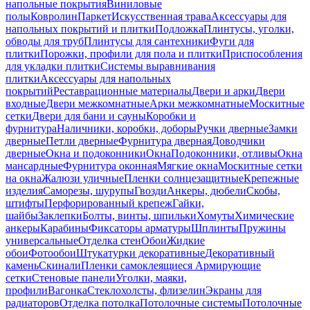
напольные покрытия
Виниловые
полы
Ковролин
Паркет
Искусственная трава
Аксессуары для
напольных покрытий и плитки
Подложка
Плинтусы, уголки,
обводы для труб
Плинтусы для сантехники
Фуги для
плитки
Порожки, профили для пола и плитки
Приспособления
для укладки плитки
Системы выравнивания
плитки
Аксессуары для напольных
покрытий
Реставрационные материалы
Двери и арки
Двери
входные
Двери межкомнатные
Арки межкомнатные
Москитные
сетки
Двери для бани и сауны
Коробки и
фурнитура
Наличники, коробки, доборы
Ручки дверные
Замки
дверные
Петли дверные
Фурнитура дверная
Доводчики
дверные
Окна и подоконники
Окна
Подоконники, отливы
Окна
мансардные
Фурнитура оконная
Мягкие окна
Москитные сетки
на окна
Жалюзи уличные
Пленки солнцезащитные
Крепежные
изделия
Саморезы, шурупы
Гвозди
Анкеры, дюбели
Скобы,
штифты
Перфорированный крепеж
Гайки,
шайбы
Заклепки
Болты, винты, шпильки
Хомуты
Химические
анкеры
Карабины
Фиксаторы арматуры
Шплинты
Пружины
универсальные
Отделка стен
Обои
Жидкие
обои
Фотообои
Штукатурки декоративные
Декоративный
камень
Скинали
Пленки самоклеящиеся
Армирующие
сетки
Стеновые панели
Уголки, маяки,
профили
Вагонка
Стеклохолсты, флизелин
Экраны для
радиаторов
Отделка потолка
Потолочные системы
Потолочные