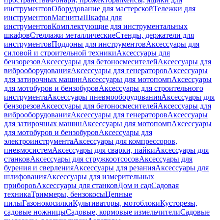
инструментов
Оборудование для мастерской
Тележки для
инструментов
Магниты
Шкафы для
инструментов
Комплектующие для инструментальных
шкафов
Стеллажи металлические
Стенды, держатели для
инструментов
Поддоны для инструментов
Аксессуары для
силовой и строительной техники
Аксессуары для
бензорезов
Аксессуары для бетоносмесителей
Аксессуары для
виброоборудования
Аксессуары для генераторов
Аксессуары
для затирочных машин
Аксессуары для мотопомп
Аксессуары
для мотобуров и бензобуров
Аксессуары для строительного
инструмента
Аксессуары пневмооборудования
Аксессуары для
бензорезов
Аксессуары для бетоносмесителей
Аксессуары для
виброоборудования
Аксессуары для генераторов
Аксессуары
для затирочных машин
Аксессуары для мотопомп
Аксессуары
для мотобуров и бензобуров
Аксессуары для
электроинструмента
Аксессуары для компрессоров,
пневмосистем
Аксессуары для сварки, пайки
Аксессуары для
станков
Аксессуары для стружкоотсосов
Аксессуары для
бурения и сверления
Аксессуары для резания
Аксессуары для
шлифования
Аксессуары для измерительных
приборов
Аксессуары для станков
Дом и сад
Садовая
техника
Триммеры, бензокосы
Цепные
пилы
Газонокосилки
Культиваторы, мотоблоки
Кусторезы,
садовые ножницы
Садовые, кормовые измельчители
Садовые