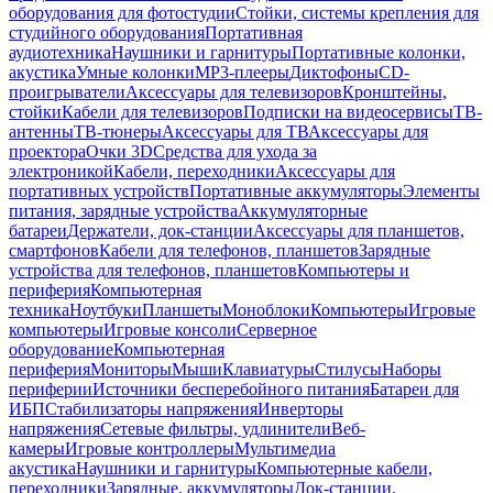
оборудования для фотостудии
Стойки, системы крепления для
студийного оборудования
Портативная
аудиотехника
Наушники и гарнитуры
Портативные колонки,
акустика
Умные колонки
MP3-плееры
Диктофоны
CD-
проигрыватели
Аксессуары для телевизоров
Кронштейны,
стойки
Кабели для телевизоров
Подписки на видеосервисы
ТВ-
антенны
ТВ-тюнеры
Аксессуары для ТВ
Аксессуары для
проектора
Очки 3D
Средства для ухода за
электроникой
Кабели, переходники
Аксессуары для
портативных устройств
Портативные аккумуляторы
Элементы
питания, зарядные устройства
Аккумуляторные
батареи
Держатели, док-станции
Аксессуары для планшетов,
смартфонов
Кабели для телефонов, планшетов
Зарядные
устройства для телефонов, планшетов
Компьютеры и
периферия
Компьютерная
техника
Ноутбуки
Планшеты
Моноблоки
Компьютеры
Игровые
компьютеры
Игровые консоли
Серверное
оборудование
Компьютерная
периферия
Мониторы
Мыши
Клавиатуры
Стилусы
Наборы
периферии
Источники бесперебойного питания
Батареи для
ИБП
Стабилизаторы напряжения
Инверторы
напряжения
Сетевые фильтры, удлинители
Веб-
камеры
Игровые контроллеры
Мультимедиа
акустика
Наушники и гарнитуры
Компьютерные кабели,
переходники
Зарядные, аккумуляторы
Док-станции,