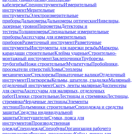
кабелерезы
Специнструменты
Измерительный
инструмент
Мерительные
инструменты
Электроизмерительные
приборы
Дальномеры
Дальномеры оптические
Нивелиры,
лазерные уровни
Пирометры
Детекторы и
тестеры
Толщиномеры
Специальные измерительные
приборы
Аксессуары для измерительных
приборов
Разметочный инструмент
Разметочные
инструменты
Инструменты для нарезки резьбы
Маркеры,
карандаши строительные
Клейма ударные
Строительно-
монтажный инструмент
Заклепочники
Труборезы,
трубогибы
Ножи строительные
Мультитулы
Пробойники,
просекатели отверстий
Ломы
Степлеры
механические
Стеклорезы
Прикаточные валики
Отделочный
инструмент
Плиткорезы
Кельмы, шпатели, гладилки
Малярный,
отделочный инструмент
Скотч, ленты малярные
Диспенсеры
для скотча
Аксессуары для малярных, отделочных
работ
Пленки строительные
Лестницы и стремянки
Лестницы,
стремянки
Чердачные лестницы
Элементы
лестниц
Подъемники строительные
Спецодежда и средства
защиты
Средства индивидуальной
защиты
Огнетушители
Сумки, пояса для
инструментов
Производственная
одежда
Спецодежда
Спецобувь
Организация рабочего
пространства
Фонари, прожекторы
Кейсы, ящики для