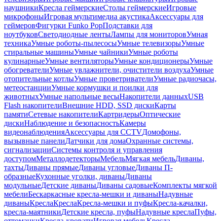
наушники
Кресла геймерские
Столы геймерские
Игровые
микрофоны
Игровая мультимедиа акустика
Аксессуары для
геймеров
Фигурки Funko Pop
Подставки для
ноутбуков
Светодиодные ленты
Лампы для мониторов
Умная
техника
Умные роботы-пылесосы
Умные телевизоры
Умные
стиральные машины
Умные чайники
Умные роботы
кулинарные
Умные вентиляторы
Умные кондиционеры
Умные
обогреватели
Умные увлажнители, очистители воздуха
Умные
отопительные котлы
Умные проветриватели
Умные радиочасы,
метеостанции
Умные кормушки и поилки для
животных
Умные напольные весы
Накопители данных
USB
Flash накопители
Внешние HDD, SSD диски
Карты
памяти
Сетевые накопители
Картридеры
Оптические
диски
Наблюдение и безопасность
Камеры
видеонаблюдения
Аксессуары для CCTV
Домофоны,
вызывные панели
Датчики для дома
Охранные системы,
сигнализации
Системы контроля и управления
доступом
Металлодетекторы
Мебель
Мягкая мебель
Диваны,
тахты
Диваны прямые
Диваны угловые
Диваны П-
образные
Кухонные уголки, диваны
Диваны
модульные
Детские диваны
Диваны садовые
Комплекты мягкой
мебели
Бескаркасные кресла-мешки и диваны
Надувные
диваны
Кресла
Кресла
Кресла-мешки и пуфы
Кресла-качалки,
кресла-маятники
Детские кресла, пуфы
Надувные кресла
Пуфы,
оттоманки
Кресла-кровати
Игровая мебель
Кресла