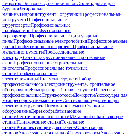
вибраторы
Бензорезы, резчики швов
Стойки, дрели для
бурения
Затирочные
машины
Гидроинструмент
Погрузчики
Профессиональный
инструмент
Профессиональные
шуруповерты
Профессиональные
шлифмашины
Профессиональные
перфораторы
Профессиональные циркулярные
пилы
Профессиональные электролобзики
Профессиональные
дрели
Профессиональные фрезеры
Профессиональные
мультиинструменты
Профессиональные
электрорубанки
Профессиональные строительные
фены
Профессиональные строительные
пистолеты
Профессиональные точильные
станки
Профессиональные
электроножницы
Пневмоинструмент
Наборы
профессионального электроинструмента
Строительное
оборудование
Компрессоры
Тепловые пушки
Пылесосы
профессиональные
Стружкоотсосы
Домкраты
Аксессуары для
компрессоров, пневмосистем
Системы пылеудаления для
электроинструмента
Пневмоинструмент
Станки и
оборудование
Деревообрабатывающие
станки
Ленточнопильные станки
Металлообрабатывающие
станки
Плиткорезные станки
Точильные
станки
Комплектующие для станков
Оснастка для
станков
Аксессуары для станков
Стружкоотсосы
Аксессуары