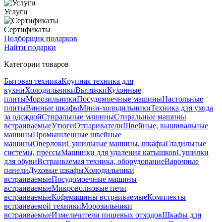
Услуги
Сертификаты
Подборщик подарков
Найти подарки
Категории товаров
Бытовая техника
Крупная техника для
кухни
Холодильники
Вытяжки
Кухонные
плиты
Морозильники
Посудомоечные машины
Настольные
плиты
Винные шкафы
Мини-холодильники
Техника для ухода
за одеждой
Стиральные машины
Стиральные машины
встраиваемые
Утюги
Отпариватели
Швейные, вышивальные
машины
Промышленные швейные
машины
Оверлоки
Сушильные машины, шкафы
Гладильные
системы, прессы
Машинки для удаления катышков
Сушилки
для обуви
Встраиваемая техника, оборудование
Варочные
панели
Духовые шкафы
Холодильники
встраиваемые
Посудомоечные машины
встраиваемые
Микроволновые печи
встраиваемые
Кофемашины встраиваемые
Комплекты
встраиваемой техники
Морозильники
встраиваемые
Измельчители пищевых отходов
Шкафы для