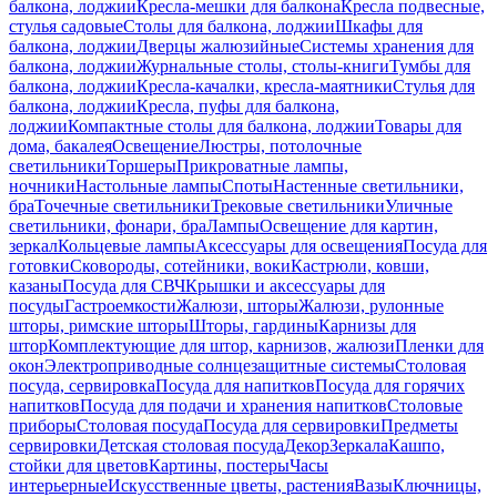
балкона, лоджии
Кресла-мешки для балкона
Кресла подвесные,
стулья садовые
Столы для балкона, лоджии
Шкафы для
балкона, лоджии
Дверцы жалюзийные
Системы хранения для
балкона, лоджии
Журнальные столы, столы-книги
Тумбы для
балкона, лоджии
Кресла-качалки, кресла-маятники
Стулья для
балкона, лоджии
Кресла, пуфы для балкона,
лоджии
Компактные столы для балкона, лоджии
Товары для
дома, бакалея
Освещение
Люстры, потолочные
светильники
Торшеры
Прикроватные лампы,
ночники
Настольные лампы
Споты
Настенные светильники,
бра
Точечные светильники
Трековые светильники
Уличные
светильники, фонари, бра
Лампы
Освещение для картин,
зеркал
Кольцевые лампы
Аксессуары для освещения
Посуда для
готовки
Сковороды, сотейники, воки
Кастрюли, ковши,
казаны
Посуда для СВЧ
Крышки и аксессуары для
посуды
Гастроемкости
Жалюзи, шторы
Жалюзи, рулонные
шторы, римские шторы
Шторы, гардины
Карнизы для
штор
Комплектующие для штор, карнизов, жалюзи
Пленки для
окон
Электроприводные солнцезащитные системы
Столовая
посуда, сервировка
Посуда для напитков
Посуда для горячих
напитков
Посуда для подачи и хранения напитков
Столовые
приборы
Столовая посуда
Посуда для сервировки
Предметы
сервировки
Детская столовая посуда
Декор
Зеркала
Кашпо,
стойки для цветов
Картины, постеры
Часы
интерьерные
Искусственные цветы, растения
Вазы
Ключницы,