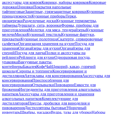
аксессуары для ковров
Коврики, наборы ковриков
Ковровые
дорожки
Циновки
Покрытия напольные
тафтинговые
Защитные, грязезащитные коврики
Кухонные
принадлежности
Кухонные приборы
Терки,
овощерезки
Разделочные доски
Кухонные термометры,
таймеры
Дуршлаги, сита, воронки
Формы, приборы для
приготовления
Молотки для мяса, тендерайзеры
Кухонные
мелочи
Миски
Кухонный текстиль
Кухонные фартуки,
прихватки
Кухонные полотенца
Скатерти, сервировочные
салфетки
Организация хранения на кухне
Посуда для
хранения
Органайзеры для кухни
Органайзеры для
специй
Посуда для ланча
Полки и аксессуары на
рейлинги
Рейлинги для кухни
Одноразовая посуда,
упаковка
Вакуумные пакеты,
контейнеры
Бакалея
Кофе
Чай
Цикорий, какао, горячий
шоколад
Сиропы и топпинги
Консервирование и
дистилляция
Автоклавы для консервирования
Аксессуары для
консервирования
Приспособления для
консервирования
Открывалки
Пивоварни
Емкости для
брожения
Ингредиенты для приготовления алкогольных
напитков
Аксессуары для приготовления и хранения
алкогольных напитков
Комплектующие для
дистилляторов
Прессы, дробилки для виноделия и
пивоварения
Дистилляторы бытовые
Уборочный
инвентарь
Швабры, насадки
Ведра, тазы для уборки
Наборы