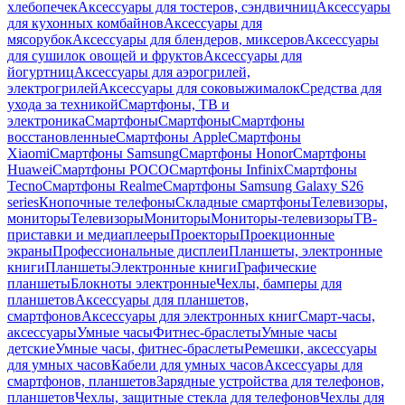
хлебопечек
Аксессуары для тостеров, сэндвичниц
Аксессуары
для кухонных комбайнов
Аксессуары для
мясорубок
Аксессуары для блендеров, миксеров
Аксессуары
для сушилок овощей и фруктов
Аксессуары для
йогуртниц
Аксессуары для аэрогрилей,
электрогрилей
Аксессуары для соковыжималок
Средства для
ухода за техникой
Смартфоны, ТВ и
электроника
Смартфоны
Смартфоны
Смартфоны
восстановленные
Смартфоны Apple
Смартфоны
Xiaomi
Смартфоны Samsung
Смартфоны Honor
Смартфоны
Huawei
Смартфоны POCO
Смартфоны Infinix
Смартфоны
Tecno
Смартфоны Realme
Смартфоны Samsung Galaxy S26
series
Кнопочные телефоны
Складные смартфоны
Телевизоры,
мониторы
Телевизоры
Мониторы
Мониторы-телевизоры
ТВ-
приставки и медиаплееры
Проекторы
Проекционные
экраны
Профессиональные дисплеи
Планшеты, электронные
книги
Планшеты
Электронные книги
Графические
планшеты
Блокноты электронные
Чехлы, бамперы для
планшетов
Аксессуары для планшетов,
смартфонов
Аксессуары для электронных книг
Смарт-часы,
аксессуары
Умные часы
Фитнес-браслеты
Умные часы
детские
Умные часы, фитнес-браслеты
Ремешки, аксессуары
для умных часов
Кабели для умных часов
Аксессуары для
смартфонов, планшетов
Зарядные устройства для телефонов,
планшетов
Чехлы, защитные стекла для телефонов
Чехлы для