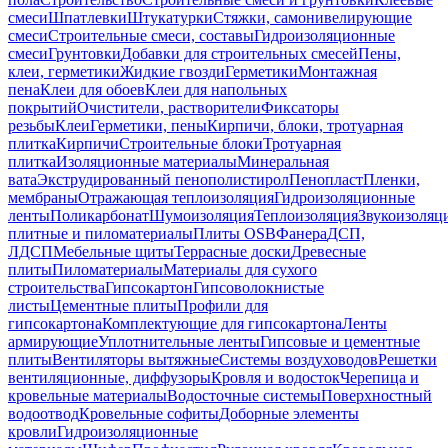
смеси
Шпатлевки
Штукатурки
Стяжки, самонивелирующие
смеси
Строительные смеси, составы
Гидроизоляционные
смеси
Грунтовки
Добавки для строительных смесей
Пены,
клеи, герметики
Жидкие гвозди
Герметики
Монтажная
пена
Клеи для обоев
Клеи для напольных
покрытий
Очистители, растворители
Фиксаторы
резьбы
Клеи
Герметики, пены
Кирпичи, блоки, тротуарная
плитка
Кирпичи
Строительные блоки
Тротуарная
плитка
Изоляционные материалы
Минеральная
вата
Экструдированный пенополистирол
Пенопласт
Пленки,
мембраны
Отражающая теплоизоляция
Гидроизоляционные
ленты
Поликарбонат
Шумоизоляция
Теплоизоляция
Звукоизоляц
плитные и пиломатериалы
Плиты OSB
Фанера
ДСП,
ЛДСП
Мебельные щиты
Террасные доски
Древесные
плиты
Пиломатериалы
Материалы для сухого
строительства
Гипсокартон
Гипсоволокнистые
листы
Цементные плиты
Профили для
гипсокартона
Комплектующие для гипсокартона
Ленты
армирующие
Уплотнительные ленты
Гипсовые и цементные
плиты
Вентиляторы вытяжные
Системы воздуховодов
Решетки
вентиляционные, диффузоры
Кровля и водосток
Черепица и
кровельные материалы
Водосточные системы
Поверхностный
водоотвод
Кровельные софиты
Доборные элементы
кровли
Гидроизоляционные