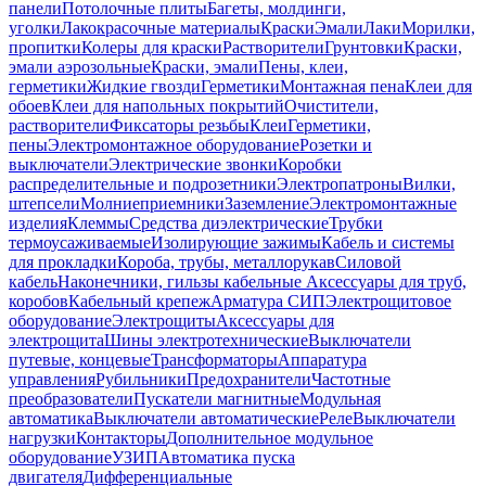
панели
Потолочные плиты
Багеты, молдинги,
уголки
Лакокрасочные материалы
Краски
Эмали
Лаки
Морилки,
пропитки
Колеры для краски
Растворители
Грунтовки
Краски,
эмали аэрозольные
Краски, эмали
Пены, клеи,
герметики
Жидкие гвозди
Герметики
Монтажная пена
Клеи для
обоев
Клеи для напольных покрытий
Очистители,
растворители
Фиксаторы резьбы
Клеи
Герметики,
пены
Электромонтажное оборудование
Розетки и
выключатели
Электрические звонки
Коробки
распределительные и подрозетники
Электропатроны
Вилки,
штепсели
Молниеприемники
Заземление
Электромонтажные
изделия
Клеммы
Средства диэлектрические
Трубки
термоусаживаемые
Изолирующие зажимы
Кабель и системы
для прокладки
Короба, трубы, металлорукав
Силовой
кабель
Наконечники, гильзы кабельные
Аксессуары для труб,
коробов
Кабельный крепеж
Арматура СИП
Электрощитовое
оборудование
Электрощиты
Аксессуары для
электрощита
Шины электротехнические
Выключатели
путевые, концевые
Трансформаторы
Аппаратура
управления
Рубильники
Предохранители
Частотные
преобразователи
Пускатели магнитные
Модульная
автоматика
Выключатели автоматические
Реле
Выключатели
нагрузки
Контакторы
Дополнительное модульное
оборудование
УЗИП
Автоматика пуска
двигателя
Дифференциальные