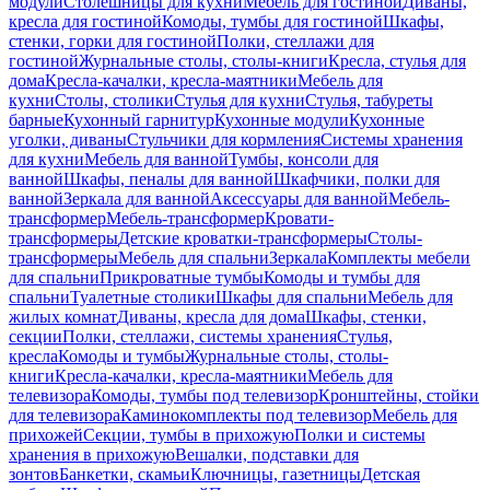
модули
Столешницы для кухни
Мебель для гостиной
Диваны,
кресла для гостиной
Комоды, тумбы для гостиной
Шкафы,
стенки, горки для гостиной
Полки, стеллажи для
гостиной
Журнальные столы, столы-книги
Кресла, стулья для
дома
Кресла-качалки, кресла-маятники
Мебель для
кухни
Столы, столики
Стулья для кухни
Стулья, табуреты
барные
Кухонный гарнитур
Кухонные модули
Кухонные
уголки, диваны
Стульчики для кормления
Системы хранения
для кухни
Мебель для ванной
Тумбы, консоли для
ванной
Шкафы, пеналы для ванной
Шкафчики, полки для
ванной
Зеркала для ванной
Аксессуары для ванной
Мебель-
трансформер
Мебель-трансформер
Кровати-
трансформеры
Детские кроватки-трансформеры
Столы-
трансформеры
Мебель для спальни
Зеркала
Комплекты мебели
для спальни
Прикроватные тумбы
Комоды и тумбы для
спальни
Туалетные столики
Шкафы для спальни
Мебель для
жилых комнат
Диваны, кресла для дома
Шкафы, стенки,
секции
Полки, стеллажи, системы хранения
Стулья,
кресла
Комоды и тумбы
Журнальные столы, столы-
книги
Кресла-качалки, кресла-маятники
Мебель для
телевизора
Комоды, тумбы под телевизор
Кронштейны, стойки
для телевизора
Каминокомплекты под телевизор
Мебель для
прихожей
Секции, тумбы в прихожую
Полки и системы
хранения в прихожую
Вешалки, подставки для
зонтов
Банкетки, скамьи
Ключницы, газетницы
Детская