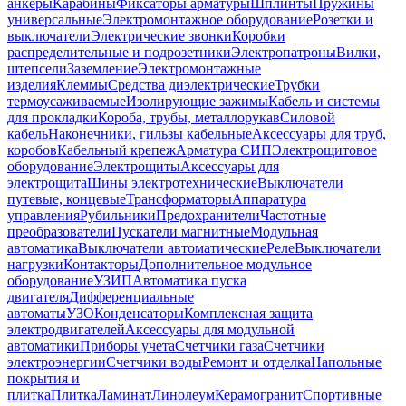
анкеры
Карабины
Фиксаторы арматуры
Шплинты
Пружины
универсальные
Электромонтажное оборудование
Розетки и
выключатели
Электрические звонки
Коробки
распределительные и подрозетники
Электропатроны
Вилки,
штепсели
Заземление
Электромонтажные
изделия
Клеммы
Средства диэлектрические
Трубки
термоусаживаемые
Изолирующие зажимы
Кабель и системы
для прокладки
Короба, трубы, металлорукав
Силовой
кабель
Наконечники, гильзы кабельные
Аксессуары для труб,
коробов
Кабельный крепеж
Арматура СИП
Электрощитовое
оборудование
Электрощиты
Аксессуары для
электрощита
Шины электротехнические
Выключатели
путевые, концевые
Трансформаторы
Аппаратура
управления
Рубильники
Предохранители
Частотные
преобразователи
Пускатели магнитные
Модульная
автоматика
Выключатели автоматические
Реле
Выключатели
нагрузки
Контакторы
Дополнительное модульное
оборудование
УЗИП
Автоматика пуска
двигателя
Дифференциальные
автоматы
УЗО
Конденсаторы
Комплексная защита
электродвигателей
Аксессуары для модульной
автоматики
Приборы учета
Счетчики газа
Счетчики
электроэнергии
Счетчики воды
Ремонт и отделка
Напольные
покрытия и
плитка
Плитка
Ламинат
Линолеум
Керамогранит
Спортивные