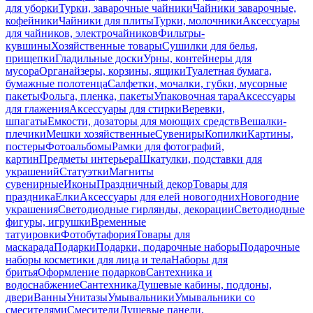
для уборки
Турки, заварочные чайники
Чайники заварочные,
кофейники
Чайники для плиты
Турки, молочники
Аксессуары
для чайников, электрочайников
Фильтры-
кувшины
Хозяйственные товары
Сушилки для белья,
прищепки
Гладильные доски
Урны, контейнеры для
мусора
Органайзеры, корзины, ящики
Туалетная бумага,
бумажные полотенца
Салфетки, мочалки, губки, мусорные
пакеты
Фольга, пленка, пакеты
Упаковочная тара
Аксессуары
для глажения
Аксессуары для стирки
Веревки,
шпагаты
Емкости, дозаторы для моющих средств
Вешалки-
плечики
Мешки хозяйственные
Сувениры
Копилки
Картины,
постеры
Фотоальбомы
Рамки для фотографий,
картин
Предметы интерьера
Шкатулки, подставки для
украшений
Статуэтки
Магниты
сувенирные
Иконы
Праздничный декор
Товары для
праздника
Елки
Аксессуары для елей новогодних
Новогодние
украшения
Светодиодные гирлянды, декорации
Светодиодные
фигуры, игрушки
Временные
татуировки
Фотобутафория
Товары для
маскарада
Подарки
Подарки, подарочные наборы
Подарочные
наборы косметики для лица и тела
Наборы для
бритья
Оформление подарков
Сантехника и
водоснабжение
Сантехника
Душевые кабины, поддоны,
двери
Ванны
Унитазы
Умывальники
Умывальники со
смесителями
Смесители
Душевые панели,