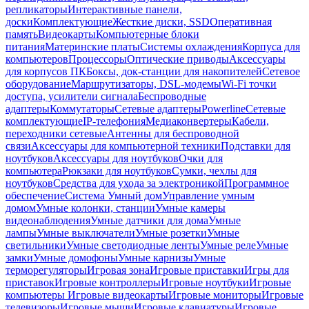
репликаторы
Интерактивные панели,
доски
Комплектующие
Жесткие диски, SSD
Оперативная
память
Видеокарты
Компьютерные блоки
питания
Материнские платы
Системы охлаждения
Корпуса для
компьютеров
Процессоры
Оптические приводы
Аксессуары
для корпусов ПК
Боксы, док-станции для накопителей
Сетевое
оборудование
Маршрутизаторы, DSL-модемы
Wi-Fi точки
доступа, усилители сигнала
Беспроводные
адаптеры
Коммутаторы
Сетевые адаптеры
Powerline
Сетевые
комплектующие
IP-телефония
Медиаконвертеры
Кабели,
переходники сетевые
Антенны для беспроводной
связи
Аксессуары для компьютерной техники
Подставки для
ноутбуков
Аксессуары для ноутбуков
Очки для
компьютера
Рюкзаки для ноутбуков
Сумки, чехлы для
ноутбуков
Средства для ухода за электроникой
Программное
обеспечение
Система Умный дом
Управление умным
домом
Умные колонки, станции
Умные камеры
видеонаблюдения
Умные датчики для дома
Умные
лампы
Умные выключатели
Умные розетки
Умные
светильники
Умные светодиодные ленты
Умные реле
Умные
замки
Умные домофоны
Умные карнизы
Умные
терморегуляторы
Игровая зона
Игровые приставки
Игры для
приставок
Игровые контроллеры
Игровые ноутбуки
Игровые
компьютеры
Игровые видеокарты
Игровые мониторы
Игровые
телевизоры
Игровые мыши
Игровые клавиатуры
Игровые