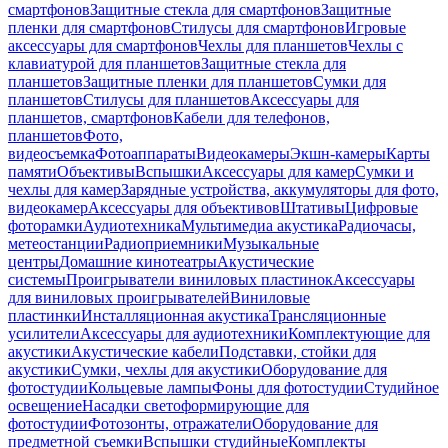
смартфонов
Защитные стекла для смартфонов
Защитные
пленки для смартфонов
Стилусы для смартфонов
Игровые
аксессуары для смартфонов
Чехлы для планшетов
Чехлы с
клавиатурой для планшетов
Защитные стекла для
планшетов
Защитные пленки для планшетов
Сумки для
планшетов
Стилусы для планшетов
Аксессуары для
планшетов, смартфонов
Кабели для телефонов,
планшетов
Фото,
видеосъемка
Фотоаппараты
Видеокамеры
Экшн-камеры
Карты
памяти
Объективы
Вспышки
Аксессуары для камер
Сумки и
чехлы для камер
Зарядные устройства, аккумуляторы для фото,
видеокамер
Аксессуары для объективов
Штативы
Цифровые
фоторамки
Аудиотехника
Мультимедиа акустика
Радиочасы,
метеостанции
Радиоприемники
Музыкальные
центры
Домашние кинотеатры
Акустические
системы
Проигрыватели виниловых пластинок
Аксессуары
для виниловых проигрывателей
Виниловые
пластинки
Инсталляционная акустика
Трансляционные
усилители
Аксессуары для аудиотехники
Комплектующие для
акустики
Акустические кабели
Подставки, стойки для
акустики
Сумки, чехлы для акустики
Оборудование для
фотостудии
Кольцевые лампы
Фоны для фотостудии
Студийное
освещение
Насадки светоформирующие для
фотостудии
Фотозонты, отражатели
Оборудование для
предметной съемки
Вспышки студийные
Комплекты