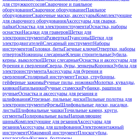
для стружкоотсосов
Сварочное и паяльное
оборудование
Сварочное оборудование
Паяльное
оборудование
Сварочные маски, аксессуары
Комплектующие
для сварочного оборудования
Аксессуары для сварки,
пайки
Оснастка для электроинструмента
Оснастка, наборы
оснастки
Насадки для граверов
Щетки для
электроинструмента
Развертки
Пуансоны
Щетки для
электродвигателей
Слесарный инструмент
Наборы
инструментов
Головки, биты
Гаечные ключи
Отвертки, наборы
отверток
Ножницы слесарные
Клещи строительные
Зубила,
керны, выколотки
Щетки слесарные
Оснастка и аксессуары для
бурения и сверления
Сверла, буры, зенкеры
Коронки
Зубила для
электроинструмента
Аксессуары для бурения и
сверления
Столярный инструмент
Тиски, струбцины,
гейферные зажимы
Ручные пилы, ножовки
Молотки, кувалды,
киянки
Напильники
Ручные стамески
Рубанки, рашпили
ручные
Оснастка и аксессуары для резания и
шлифования
Отрезные, пильные диски
Пильные полотна для
электроинструмента
Фрезы
Шлифовальные диски, насадки,
листы
Шлифовальные чашки
Точильные камни, круги,
сегменты
Полировальные валы
Направляющие
шины
Комплектующие для резания
Аксессуары для
резания
Аксессуары для шлифования
Электромонтажный
инструмент
Обжимной инструмент
Плоскогубцы,
круглогубцы
Кусачки, болторезы,