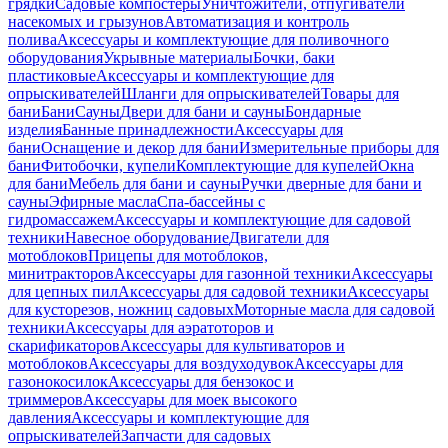
грядки
Садовые компостеры
Уничтожители, отпугиватели
насекомых и грызунов
Автоматизация и контроль
полива
Аксессуары и комплектующие для поливочного
оборудования
Укрывные материалы
Бочки, баки
пластиковые
Аксессуары и комплектующие для
опрыскивателей
Шланги для опрыскивателей
Товары для
бани
Бани
Сауны
Двери для бани и сауны
Бондарные
изделия
Банные принадлежности
Аксессуары для
бани
Оснащение и декор для бани
Измерительные приборы для
бани
Фитобочки, купели
Комплектующие для купелей
Окна
для бани
Мебель для бани и сауны
Ручки дверные для бани и
сауны
Эфирные масла
Спа-бассейны с
гидромассажем
Аксессуары и комплектующие для садовой
техники
Навесное оборудование
Двигатели для
мотоблоков
Прицепы для мотоблоков,
минитракторов
Аксессуары для газонной техники
Аксессуары
для цепных пил
Аксессуары для садовой техники
Аксессуары
для кусторезов, ножниц садовых
Моторные масла для садовой
техники
Аксессуары для аэратоторов и
скарификаторов
Аксессуары для культиваторов и
мотоблоков
Аксессуары для воздуходувок
Аксессуары для
газонокосилок
Аксессуары для бензокос и
триммеров
Аксессуары для моек высокого
давления
Аксессуары и комплектующие для
опрыскивателей
Запчасти для садовых