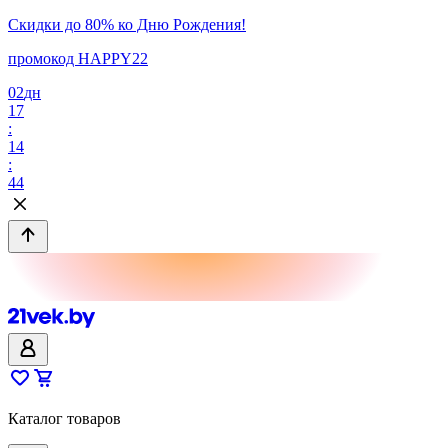
Скидки до 80% ко Дню Рождения!
промокод HAPPY22
02
дн
17
:
14
:
44
Каталог товаров