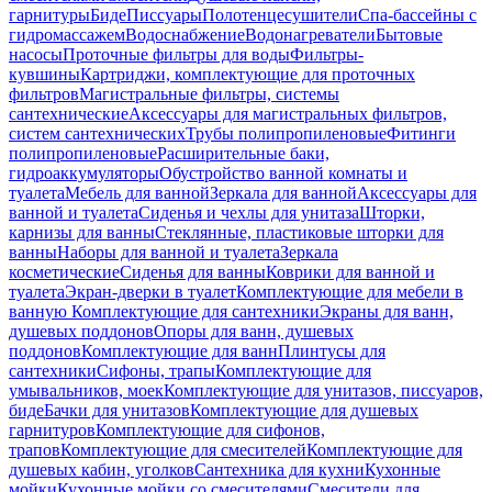
гарнитуры
Биде
Писсуары
Полотенцесушители
Спа-бассейны с
гидромассажем
Водоснабжение
Водонагреватели
Бытовые
насосы
Проточные фильтры для воды
Фильтры-
кувшины
Картриджи, комплектующие для проточных
фильтров
Магистральные фильтры, системы
сантехнические
Аксессуары для магистральных фильтров,
систем сантехнических
Трубы полипропиленовые
Фитинги
полипропиленовые
Расширительные баки,
гидроаккумуляторы
Обустройство ванной комнаты и
туалета
Мебель для ванной
Зеркала для ванной
Аксессуары для
ванной и туалета
Сиденья и чехлы для унитаза
Шторки,
карнизы для ванны
Стеклянные, пластиковые шторки для
ванны
Наборы для ванной и туалета
Зеркала
косметические
Сиденья для ванны
Коврики для ванной и
туалета
Экран-дверки в туалет
Комплектующие для мебели в
ванную
Комплектующие для сантехники
Экраны для ванн,
душевых поддонов
Опоры для ванн, душевых
поддонов
Комплектующие для ванн
Плинтусы для
сантехники
Сифоны, трапы
Комплектующие для
умывальников, моек
Комплектующие для унитазов, писсуаров,
биде
Бачки для унитазов
Комплектующие для душевых
гарнитуров
Комплектующие для сифонов,
трапов
Комплектующие для смесителей
Комплектующие для
душевых кабин, уголков
Сантехника для кухни
Кухонные
мойки
Кухонные мойки со смесителями
Смесители для