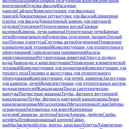
материалы
Шифер
Профнастил
Рулонная кровля
Кровельная
вентиляция
Отделка фасада
Фасадные
панели
Сайдинг
Комплектующие для фасадных
панелей
Декоративные штукатурки для фасада
Клинкерная
плитка для фасада
Декоративный камень для наружной
отделки
Отопление
Отопительные котлы
Газовые
колонки
Камины, печи-камины
Отопительные печи
Банные
печи
Водонагреватели
Радиаторы отопления, батареи
Теплый
пол
Теплые плинтусы
Системы антиобледенения
Управление
климатической техникой
Комплектующие для отопительного
оборудования
Стабилизаторы напряжения
Насосы
циркуляционные
Регулирующая арматура
Отвод и подвод
воды
Дымоходы и комплектующие
Управление климатической
техникой
Комплектующие для радиаторов
Комплектующие для
теплого пола
Топливо и аксессуары для отопительного
оборудования
Комплектующие для печей, каминов
Аксессуары
для каминов, печей
Комплектующие для отопительных котлов,
водонагревателей
Канализация
Тросы сантехнические,
вантузы
Прочистные машины
Трубы, фитинги внутренней
канализации
Трубы, фитинги наружной канализации
Люки
канализационные
Металлопрокат
Металлопрокат
Сваи
Заборы,
ограждения
Автоматика для ворот
Крепежные
изделия
Саморезы, шурупы
Гвозди
Анкеры, дюбели
Скобы,
штифты
Перфорированный крепеж
Гайки,
шайбы
Заклепки
Болты, винты, шпильки
Хомуты
Химические