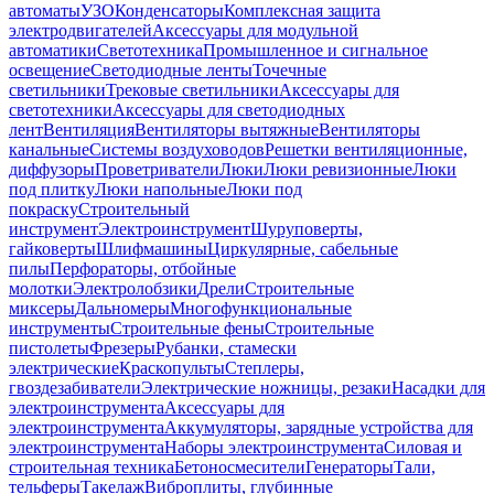
автоматы
УЗО
Конденсаторы
Комплексная защита
электродвигателей
Аксессуары для модульной
автоматики
Светотехника
Промышленное и сигнальное
освещение
Светодиодные ленты
Точечные
светильники
Трековые светильники
Аксессуары для
светотехники
Аксессуары для светодиодных
лент
Вентиляция
Вентиляторы вытяжные
Вентиляторы
канальные
Системы воздуховодов
Решетки вентиляционные,
диффузоры
Проветриватели
Люки
Люки ревизионные
Люки
под плитку
Люки напольные
Люки под
покраску
Строительный
инструмент
Электроинструмент
Шуруповерты,
гайковерты
Шлифмашины
Циркулярные, сабельные
пилы
Перфораторы, отбойные
молотки
Электролобзики
Дрели
Строительные
миксеры
Дальномеры
Многофункциональные
инструменты
Строительные фены
Строительные
пистолеты
Фрезеры
Рубанки, стамески
электрические
Краскопульты
Степлеры,
гвоздезабиватели
Электрические ножницы, резаки
Насадки для
электроинструмента
Аксессуары для
электроинструмента
Аккумуляторы, зарядные устройства для
электроинструмента
Наборы электроинструмента
Силовая и
строительная техника
Бетоносмесители
Генераторы
Тали,
тельферы
Такелаж
Виброплиты, глубинные