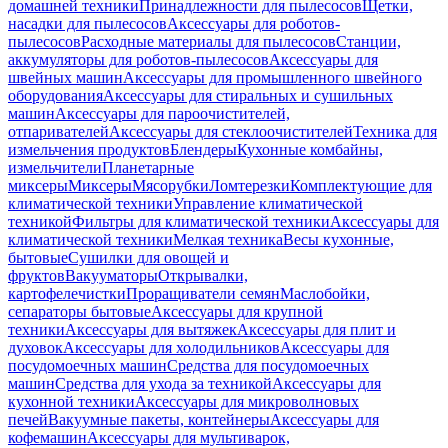
домашней техники
Принадлежности для пылесосов
Щетки,
насадки для пылесосов
Аксессуары для роботов-
пылесосов
Расходные материалы для пылесосов
Станции,
аккумуляторы для роботов-пылесосов
Аксессуары для
швейных машин
Аксессуары для промышленного швейного
оборудования
Аксессуары для стиральных и сушильных
машин
Аксессуары для пароочистителей,
отпаривателей
Аксессуары для стеклоочистителей
Техника для
измельчения продуктов
Блендеры
Кухонные комбайны,
измельчители
Планетарные
миксеры
Миксеры
Мясорубки
Ломтерезки
Комплектующие для
климатической техники
Управление климатической
техникой
Фильтры для климатической техники
Аксессуары для
климатической техники
Мелкая техника
Весы кухонные,
бытовые
Сушилки для овощей и
фруктов
Вакууматоры
Открывалки,
картофелечистки
Проращиватели семян
Маслобойки,
сепараторы бытовые
Аксессуары для крупной
техники
Аксессуары для вытяжек
Аксессуары для плит и
духовок
Аксессуары для холодильников
Аксессуары для
посудомоечных машин
Средства для посудомоечных
машин
Средства для ухода за техникой
Аксессуары для
кухонной техники
Аксессуары для микроволновых
печей
Вакуумные пакеты, контейнеры
Аксессуары для
кофемашин
Аксессуары для мультиварок,