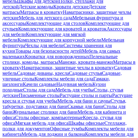
мебель
Шкафы для детской
Полки, стеллажи для
детской
Детские комоды
Кровати детские
Детские
матрасы
Матрасы в кроватку
Наматрасники, защитные чехлы
детские
Мебель для детского сада
Мебельная фурнитура и
аксессуары
Комплектующие для столов
Комплектующие для
стульев
Комплектующие для кроватей и кроваток
Аксессуары
для мебели
Комплектующие для мягкой
мебели
Комплектующие для корпусной мебели
Мебельная
фурнитура
Чехлы для мебели
Системы хранения для
кухни
Товары для безопасности детей
Мебель для самых
маленьких
Кроватки для новорожденных
Пеленальные
столики, комоды, матрасы
Манежи, кровати-манежи
Матрасы в
кроватку
Наматрасники, защитные чехлы в кроватку
Садовая
мебель
Садовые диваны, кресла
Садовые стулья
Садовые,
уличные столы
Комплекты мебели для сада
Гамаки,
шезлонги
Качели садовые
Надувная мебель
Кухни
походные
Столы для сада
Мебель для учебы
Столы, стулья
детские
Письменные столы
Растущие столы и парты
Растущие
кресла и стулья для учебы
Мебель для бани и сауны
Стулья,
табуретки, подставки для бани
Скамьи для бани
Столы для
бани
Журнальные столики для бани
Мебель для кабинета и
офиса
Столы офисные, компьютерные
Кресла, стулья для
офиса
Мягкая мебель для офиса
Шкафы офисные
Стеллажи,
полки для документов
Офисные тумбы
Комплекты мебели для
кабинета
Мебель для лоджии и балкона
Комплекты мебели для