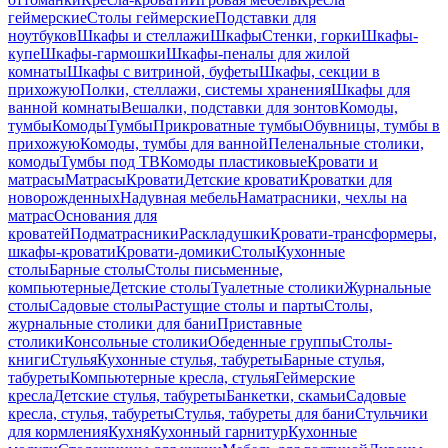
геймерские
Столы геймерские
Подставки для
ноутбуков
Шкафы и стеллажи
Шкафы
Стенки, горки
Шкафы-
купе
Шкафы-гармошки
Шкафы-пеналы для жилой
комнаты
Шкафы с витриной, буфеты
Шкафы, секции в
прихожую
Полки, стеллажи, системы хранения
Шкафы для
ванной комнаты
Вешалки, подставки для зонтов
Комоды,
тумбы
Комоды
Тумбы
Прикроватные тумбы
Обувницы, тумбы в
прихожую
Комоды, тумбы для ванной
Пеленальные столики,
комоды
Тумбы под ТВ
Комоды пластиковые
Кровати и
матрасы
Матрасы
Кровати
Детские кровати
Кроватки для
новорожденных
Надувная мебель
Наматрасники, чехлы на
матрас
Основания для
кроватей
Подматрасники
Раскладушки
Кровати-трансформеры,
шкафы-кровати
Кровати-домики
Столы
Кухонные
столы
Барные столы
Столы письменные,
компьютерные
Детские столы
Туалетные столики
Журнальные
столы
Садовые столы
Растущие столы и парты
Столы,
журнальные столики для бани
Приставные
столики
Консольные столики
Обеденные группы
Столы-
книги
Стулья
Кухонные стулья, табуреты
Барные стулья,
табуреты
Компьютерные кресла, стулья
Геймерские
кресла
Детские стулья, табуреты
Банкетки, скамьи
Садовые
кресла, стулья, табуреты
Стулья, табуреты для бани
Стульчики
для кормления
Кухня
Кухонный гарнитур
Кухонные