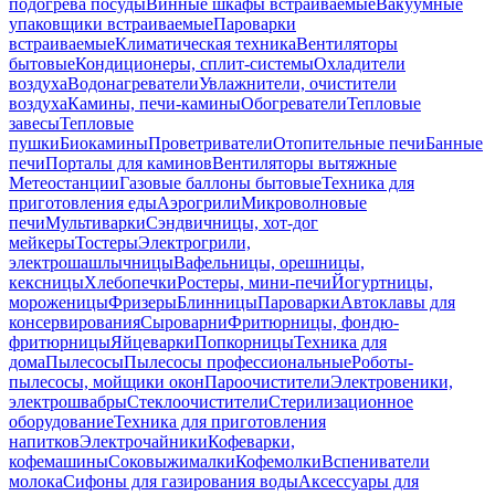
подогрева посуды
Винные шкафы встраиваемые
Вакуумные
упаковщики встраиваемые
Пароварки
встраиваемые
Климатическая техника
Вентиляторы
бытовые
Кондиционеры, сплит-системы
Охладители
воздуха
Водонагреватели
Увлажнители, очистители
воздуха
Камины, печи-камины
Обогреватели
Тепловые
завесы
Тепловые
пушки
Биокамины
Проветриватели
Отопительные печи
Банные
печи
Порталы для каминов
Вентиляторы вытяжные
Метеостанции
Газовые баллоны бытовые
Техника для
приготовления еды
Аэрогрили
Микроволновые
печи
Мультиварки
Сэндвичницы, хот-дог
мейкеры
Тостеры
Электрогрили,
электрошашлычницы
Вафельницы, орешницы,
кексницы
Хлебопечки
Ростеры, мини-печи
Йогуртницы,
мороженицы
Фризеры
Блинницы
Пароварки
Автоклавы для
консервирования
Сыроварни
Фритюрницы, фондю-
фритюрницы
Яйцеварки
Попкорницы
Техника для
дома
Пылесосы
Пылесосы профессиональные
Роботы-
пылесосы, мойщики окон
Пароочистители
Электровеники,
электрошвабры
Стеклоочистители
Стерилизационное
оборудование
Техника для приготовления
напитков
Электрочайники
Кофеварки,
кофемашины
Соковыжималки
Кофемолки
Вспениватели
молока
Сифоны для газирования воды
Аксессуары для