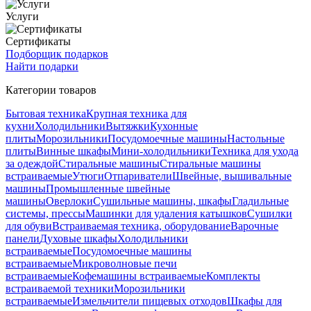
Услуги
Сертификаты
Подборщик подарков
Найти подарки
Категории товаров
Бытовая техника
Крупная техника для
кухни
Холодильники
Вытяжки
Кухонные
плиты
Морозильники
Посудомоечные машины
Настольные
плиты
Винные шкафы
Мини-холодильники
Техника для ухода
за одеждой
Стиральные машины
Стиральные машины
встраиваемые
Утюги
Отпариватели
Швейные, вышивальные
машины
Промышленные швейные
машины
Оверлоки
Сушильные машины, шкафы
Гладильные
системы, прессы
Машинки для удаления катышков
Сушилки
для обуви
Встраиваемая техника, оборудование
Варочные
панели
Духовые шкафы
Холодильники
встраиваемые
Посудомоечные машины
встраиваемые
Микроволновые печи
встраиваемые
Кофемашины встраиваемые
Комплекты
встраиваемой техники
Морозильники
встраиваемые
Измельчители пищевых отходов
Шкафы для