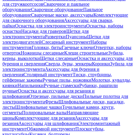
для стружкоотсосов
Сварочное и паяльное
оборудование
Сварочное оборудование
Паяльное
оборудование
Сварочные маски, аксессуары
Комплектующие
для сварочного оборудования
Аксессуары для сварки,
пайки
Оснастка для электроинструмента
Оснастка, наборы
оснастки
Насадки для граверов
Щетки для
электроинструмента
Развертки
Пуансоны
Щетки для
электродвигателей
Слесарный инструмент
Наборы
инструментов
Головки, биты
Гаечные ключи
Отвертки, наборы
отверток
Ножницы слесарные
Клещи строительные
Зубила,
керны, выколотки
Щетки слесарные
Оснастка и аксессуары для
бурения и сверления
Сверла, буры, зенкеры
Коронки
Зубила для
электроинструмента
Аксессуары для бурения и
сверления
Столярный инструмент
Тиски, струбцины,
гейферные зажимы
Ручные пилы, ножовки
Молотки, кувалды,
киянки
Напильники
Ручные стамески
Рубанки, рашпили
ручные
Оснастка и аксессуары для резания и
шлифования
Отрезные, пильные диски
Пильные полотна для
электроинструмента
Фрезы
Шлифовальные диски, насадки,
листы
Шлифовальные чашки
Точильные камни, круги,
сегменты
Полировальные валы
Направляющие
шины
Комплектующие для резания
Аксессуары для
резания
Аксессуары для шлифования
Электромонтажный
инструмент
Обжимной инструмент
Плоскогубцы,
круглогубцы
Кусачки, болторезы,