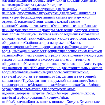
материалы
Шифер
Профнастил
Рулонная кровля
Кровельная
вентиляция
Отделка фасада
Фасадные
панели
Сайдинг
Комплектующие для фасадных
панелей
Декоративные штукатурки для фасада
Клинкерная
плитка для фасада
Декоративный камень для наружной
отделки
Отопление
Отопительные котлы
Газовые
колонки
Камины, печи-камины
Отопительные печи
Банные
печи
Водонагреватели
Радиаторы отопления, батареи
Теплый
пол
Теплые плинтусы
Системы антиобледенения
Управление
климатической техникой
Комплектующие для отопительного
оборудования
Стабилизаторы напряжения
Насосы
циркуляционные
Регулирующая арматура
Отвод и подвод
воды
Дымоходы и комплектующие
Управление климатической
техникой
Комплектующие для радиаторов
Комплектующие для
теплого пола
Топливо и аксессуары для отопительного
оборудования
Комплектующие для печей, каминов
Аксессуары
для каминов, печей
Комплектующие для отопительных котлов,
водонагревателей
Канализация
Тросы сантехнические,
вантузы
Прочистные машины
Трубы, фитинги внутренней
канализации
Трубы, фитинги наружной канализации
Люки
канализационные
Металлопрокат
Металлопрокат
Сваи
Заборы,
ограждения
Автоматика для ворот
Крепежные
изделия
Саморезы, шурупы
Гвозди
Анкеры, дюбели
Скобы,
штифты
Перфорированный крепеж
Гайки,
шайбы
Заклепки
Болты, винты, шпильки
Хомуты
Химические