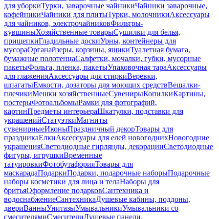
для уборки
Турки, заварочные чайники
Чайники заварочные,
кофейники
Чайники для плиты
Турки, молочники
Аксессуары
для чайников, электрочайников
Фильтры-
кувшины
Хозяйственные товары
Сушилки для белья,
прищепки
Гладильные доски
Урны, контейнеры для
мусора
Органайзеры, корзины, ящики
Туалетная бумага,
бумажные полотенца
Салфетки, мочалки, губки, мусорные
пакеты
Фольга, пленка, пакеты
Упаковочная тара
Аксессуары
для глажения
Аксессуары для стирки
Веревки,
шпагаты
Емкости, дозаторы для моющих средств
Вешалки-
плечики
Мешки хозяйственные
Сувениры
Копилки
Картины,
постеры
Фотоальбомы
Рамки для фотографий,
картин
Предметы интерьера
Шкатулки, подставки для
украшений
Статуэтки
Магниты
сувенирные
Иконы
Праздничный декор
Товары для
праздника
Елки
Аксессуары для елей новогодних
Новогодние
украшения
Светодиодные гирлянды, декорации
Светодиодные
фигуры, игрушки
Временные
татуировки
Фотобутафория
Товары для
маскарада
Подарки
Подарки, подарочные наборы
Подарочные
наборы косметики для лица и тела
Наборы для
бритья
Оформление подарков
Сантехника и
водоснабжение
Сантехника
Душевые кабины, поддоны,
двери
Ванны
Унитазы
Умывальники
Умывальники со
смесителями
Смесители
Душевые панели,