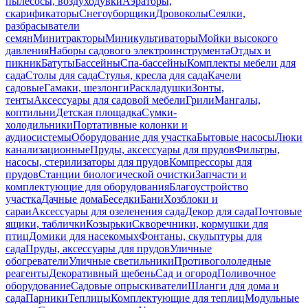
пылесосы, воздуходувки
Аэраторы,
скарификаторы
Снегоуборщики
Дровоколы
Сеялки,
разбрасыватели
семян
Минитракторы
Миникультиваторы
Мойки высокого
давления
Наборы садового электроинструмента
Отдых и
пикник
Батуты
Бассейны
Спа-бассейны
Комплекты мебели для
сада
Столы для сада
Стулья, кресла для сада
Качели
садовые
Гамаки, шезлонги
Раскладушки
Зонты,
тенты
Аксессуары для садовой мебели
Грили
Мангалы,
коптильни
Детская площадка
Сумки-
холодильники
Портативные колонки и
аудиосистемы
Оборудование для участка
Бытовые насосы
Люки
канализационные
Пруды, аксессуары для прудов
Фильтры,
насосы, стерилизаторы для прудов
Компрессоры для
прудов
Станции биологической очистки
Запчасти и
комплектующие для оборудования
Благоустройство
участка
Дачные дома
Беседки
Бани
Хозблоки и
сараи
Аксессуары для озеленения сада
Декор для сада
Почтовые
ящики, таблички
Козырьки
Скворечники, кормушки для
птиц
Домики для насекомых
Фонтаны, скульптуры для
сада
Пруды, аксессуары для прудов
Уличные
обогреватели
Уличные светильники
Противогололедные
реагенты
Декоративный щебень
Сад и огород
Поливочное
оборудование
Садовые опрыскиватели
Шланги для дома и
сада
Парники
Теплицы
Комплектующие для теплиц
Модульные