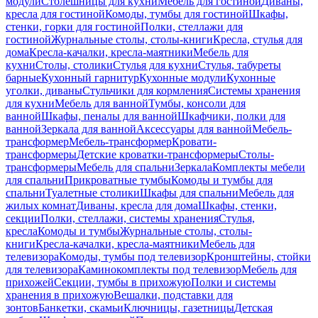
модули
Столешницы для кухни
Мебель для гостиной
Диваны,
кресла для гостиной
Комоды, тумбы для гостиной
Шкафы,
стенки, горки для гостиной
Полки, стеллажи для
гостиной
Журнальные столы, столы-книги
Кресла, стулья для
дома
Кресла-качалки, кресла-маятники
Мебель для
кухни
Столы, столики
Стулья для кухни
Стулья, табуреты
барные
Кухонный гарнитур
Кухонные модули
Кухонные
уголки, диваны
Стульчики для кормления
Системы хранения
для кухни
Мебель для ванной
Тумбы, консоли для
ванной
Шкафы, пеналы для ванной
Шкафчики, полки для
ванной
Зеркала для ванной
Аксессуары для ванной
Мебель-
трансформер
Мебель-трансформер
Кровати-
трансформеры
Детские кроватки-трансформеры
Столы-
трансформеры
Мебель для спальни
Зеркала
Комплекты мебели
для спальни
Прикроватные тумбы
Комоды и тумбы для
спальни
Туалетные столики
Шкафы для спальни
Мебель для
жилых комнат
Диваны, кресла для дома
Шкафы, стенки,
секции
Полки, стеллажи, системы хранения
Стулья,
кресла
Комоды и тумбы
Журнальные столы, столы-
книги
Кресла-качалки, кресла-маятники
Мебель для
телевизора
Комоды, тумбы под телевизор
Кронштейны, стойки
для телевизора
Каминокомплекты под телевизор
Мебель для
прихожей
Секции, тумбы в прихожую
Полки и системы
хранения в прихожую
Вешалки, подставки для
зонтов
Банкетки, скамьи
Ключницы, газетницы
Детская