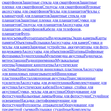
смартфонов
Защитные стекла для смартфонов
Защитные
пленки для смартфонов
Стилусы для смартфонов
Игровые
аксессуары для смартфонов
Чехлы для планшетов
Чехлы с
клавиатурой для планшетов
Защитные стекла для
планшетов
Защитные пленки для планшетов
Сумки для
планшетов
Стилусы для планшетов
Аксессуары для
планшетов, смартфонов
Кабели для телефонов,
планшетов
Фото,
видеосъемка
Фотоаппараты
Видеокамеры
Экшн-камеры
Карты
памяти
Объективы
Вспышки
Аксессуары для камер
Сумки и
чехлы для камер
Зарядные устройства, аккумуляторы для фото,
видеокамер
Аксессуары для объективов
Штативы
Цифровые
фоторамки
Аудиотехника
Мультимедиа акустика
Радиочасы,
метеостанции
Радиоприемники
Музыкальные
центры
Домашние кинотеатры
Акустические
системы
Проигрыватели виниловых пластинок
Аксессуары
для виниловых проигрывателей
Виниловые
пластинки
Инсталляционная акустика
Трансляционные
усилители
Аксессуары для аудиотехники
Комплектующие для
акустики
Акустические кабели
Подставки, стойки для
акустики
Сумки, чехлы для акустики
Оборудование для
фотостудии
Кольцевые лампы
Фоны для фотостудии
Студийное
освещение
Насадки светоформирующие для
фотостудии
Фотозонты, отражатели
Оборудование для
предметной съемки
Вспышки студийные
Комплекты