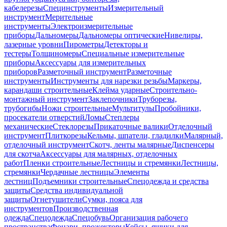
кабелерезы
Специнструменты
Измерительный
инструмент
Мерительные
инструменты
Электроизмерительные
приборы
Дальномеры
Дальномеры оптические
Нивелиры,
лазерные уровни
Пирометры
Детекторы и
тестеры
Толщиномеры
Специальные измерительные
приборы
Аксессуары для измерительных
приборов
Разметочный инструмент
Разметочные
инструменты
Инструменты для нарезки резьбы
Маркеры,
карандаши строительные
Клейма ударные
Строительно-
монтажный инструмент
Заклепочники
Труборезы,
трубогибы
Ножи строительные
Мультитулы
Пробойники,
просекатели отверстий
Ломы
Степлеры
механические
Стеклорезы
Прикаточные валики
Отделочный
инструмент
Плиткорезы
Кельмы, шпатели, гладилки
Малярный,
отделочный инструмент
Скотч, ленты малярные
Диспенсеры
для скотча
Аксессуары для малярных, отделочных
работ
Пленки строительные
Лестницы и стремянки
Лестницы,
стремянки
Чердачные лестницы
Элементы
лестниц
Подъемники строительные
Спецодежда и средства
защиты
Средства индивидуальной
защиты
Огнетушители
Сумки, пояса для
инструментов
Производственная
одежда
Спецодежда
Спецобувь
Организация рабочего
пространства
Фонари, прожекторы
Кейсы, ящики для