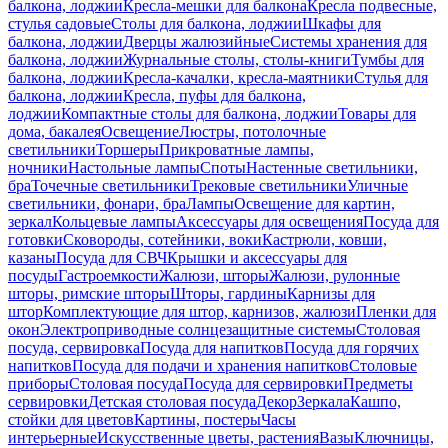
балкона, лоджии
Кресла-мешки для балкона
Кресла подвесные,
стулья садовые
Столы для балкона, лоджии
Шкафы для
балкона, лоджии
Дверцы жалюзийные
Системы хранения для
балкона, лоджии
Журнальные столы, столы-книги
Тумбы для
балкона, лоджии
Кресла-качалки, кресла-маятники
Стулья для
балкона, лоджии
Кресла, пуфы для балкона,
лоджии
Компактные столы для балкона, лоджии
Товары для
дома, бакалея
Освещение
Люстры, потолочные
светильники
Торшеры
Прикроватные лампы,
ночники
Настольные лампы
Споты
Настенные светильники,
бра
Точечные светильники
Трековые светильники
Уличные
светильники, фонари, бра
Лампы
Освещение для картин,
зеркал
Кольцевые лампы
Аксессуары для освещения
Посуда для
готовки
Сковороды, сотейники, воки
Кастрюли, ковши,
казаны
Посуда для СВЧ
Крышки и аксессуары для
посуды
Гастроемкости
Жалюзи, шторы
Жалюзи, рулонные
шторы, римские шторы
Шторы, гардины
Карнизы для
штор
Комплектующие для штор, карнизов, жалюзи
Пленки для
окон
Электроприводные солнцезащитные системы
Столовая
посуда, сервировка
Посуда для напитков
Посуда для горячих
напитков
Посуда для подачи и хранения напитков
Столовые
приборы
Столовая посуда
Посуда для сервировки
Предметы
сервировки
Детская столовая посуда
Декор
Зеркала
Кашпо,
стойки для цветов
Картины, постеры
Часы
интерьерные
Искусственные цветы, растения
Вазы
Ключницы,