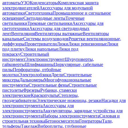
автоматы
УЗО
Конденсаторы
Комплексная защита
электродвигателей
Аксессуары для модульной
автоматики
Светотехника
Промышленное и сигнальное
освещение
Светодиодные ленты
Точечные
светильники
Трековые светильники
Аксессуары для
светотехники
Аксессуары для светодиодных
лент
Вентиляция
Вентиляторы вытяжные
Вентиляторы
канальные
Системы воздуховодов
Решетки вентиляционные,
диффузоры
Проветриватели
Люки
Люки ревизионные
Люки
под плитку
Люки напольные
Люки под
покраску
Строительный
инструмент
Электроинструмент
Шуруповерты,
гайковерты
Шлифмашины
Циркулярные, сабельные
пилы
Перфораторы, отбойные
молотки
Электролобзики
Дрели
Строительные
миксеры
Дальномеры
Многофункциональные
инструменты
Строительные фены
Строительные
пистолеты
Фрезеры
Рубанки, стамески
электрические
Краскопульты
Степлеры,
гвоздезабиватели
Электрические ножницы, резаки
Насадки для
электроинструмента
Аксессуары для
электроинструмента
Аккумуляторы, зарядные устройства для
электроинструмента
Наборы электроинструмента
Силовая и
строительная техника
Бетоносмесители
Генераторы
Тали,
тельферы
Такелаж
Виброплиты, глубинные