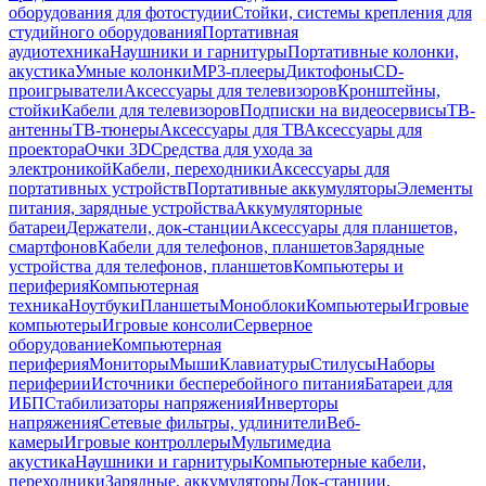
оборудования для фотостудии
Стойки, системы крепления для
студийного оборудования
Портативная
аудиотехника
Наушники и гарнитуры
Портативные колонки,
акустика
Умные колонки
MP3-плееры
Диктофоны
CD-
проигрыватели
Аксессуары для телевизоров
Кронштейны,
стойки
Кабели для телевизоров
Подписки на видеосервисы
ТВ-
антенны
ТВ-тюнеры
Аксессуары для ТВ
Аксессуары для
проектора
Очки 3D
Средства для ухода за
электроникой
Кабели, переходники
Аксессуары для
портативных устройств
Портативные аккумуляторы
Элементы
питания, зарядные устройства
Аккумуляторные
батареи
Держатели, док-станции
Аксессуары для планшетов,
смартфонов
Кабели для телефонов, планшетов
Зарядные
устройства для телефонов, планшетов
Компьютеры и
периферия
Компьютерная
техника
Ноутбуки
Планшеты
Моноблоки
Компьютеры
Игровые
компьютеры
Игровые консоли
Серверное
оборудование
Компьютерная
периферия
Мониторы
Мыши
Клавиатуры
Стилусы
Наборы
периферии
Источники бесперебойного питания
Батареи для
ИБП
Стабилизаторы напряжения
Инверторы
напряжения
Сетевые фильтры, удлинители
Веб-
камеры
Игровые контроллеры
Мультимедиа
акустика
Наушники и гарнитуры
Компьютерные кабели,
переходники
Зарядные, аккумуляторы
Док-станции,