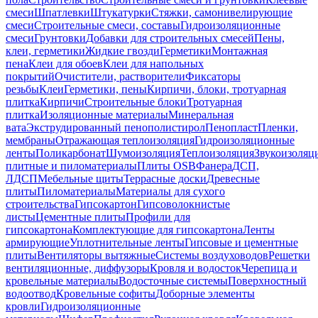
смеси
Шпатлевки
Штукатурки
Стяжки, самонивелирующие
смеси
Строительные смеси, составы
Гидроизоляционные
смеси
Грунтовки
Добавки для строительных смесей
Пены,
клеи, герметики
Жидкие гвозди
Герметики
Монтажная
пена
Клеи для обоев
Клеи для напольных
покрытий
Очистители, растворители
Фиксаторы
резьбы
Клеи
Герметики, пены
Кирпичи, блоки, тротуарная
плитка
Кирпичи
Строительные блоки
Тротуарная
плитка
Изоляционные материалы
Минеральная
вата
Экструдированный пенополистирол
Пенопласт
Пленки,
мембраны
Отражающая теплоизоляция
Гидроизоляционные
ленты
Поликарбонат
Шумоизоляция
Теплоизоляция
Звукоизоляц
плитные и пиломатериалы
Плиты OSB
Фанера
ДСП,
ЛДСП
Мебельные щиты
Террасные доски
Древесные
плиты
Пиломатериалы
Материалы для сухого
строительства
Гипсокартон
Гипсоволокнистые
листы
Цементные плиты
Профили для
гипсокартона
Комплектующие для гипсокартона
Ленты
армирующие
Уплотнительные ленты
Гипсовые и цементные
плиты
Вентиляторы вытяжные
Системы воздуховодов
Решетки
вентиляционные, диффузоры
Кровля и водосток
Черепица и
кровельные материалы
Водосточные системы
Поверхностный
водоотвод
Кровельные софиты
Доборные элементы
кровли
Гидроизоляционные