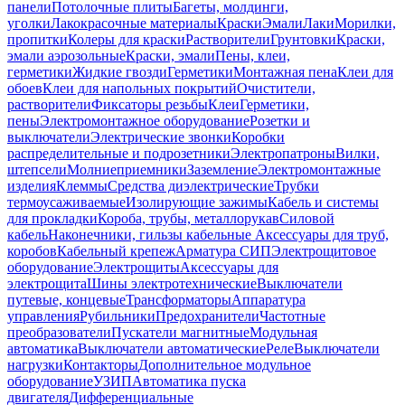
панели
Потолочные плиты
Багеты, молдинги,
уголки
Лакокрасочные материалы
Краски
Эмали
Лаки
Морилки,
пропитки
Колеры для краски
Растворители
Грунтовки
Краски,
эмали аэрозольные
Краски, эмали
Пены, клеи,
герметики
Жидкие гвозди
Герметики
Монтажная пена
Клеи для
обоев
Клеи для напольных покрытий
Очистители,
растворители
Фиксаторы резьбы
Клеи
Герметики,
пены
Электромонтажное оборудование
Розетки и
выключатели
Электрические звонки
Коробки
распределительные и подрозетники
Электропатроны
Вилки,
штепсели
Молниеприемники
Заземление
Электромонтажные
изделия
Клеммы
Средства диэлектрические
Трубки
термоусаживаемые
Изолирующие зажимы
Кабель и системы
для прокладки
Короба, трубы, металлорукав
Силовой
кабель
Наконечники, гильзы кабельные
Аксессуары для труб,
коробов
Кабельный крепеж
Арматура СИП
Электрощитовое
оборудование
Электрощиты
Аксессуары для
электрощита
Шины электротехнические
Выключатели
путевые, концевые
Трансформаторы
Аппаратура
управления
Рубильники
Предохранители
Частотные
преобразователи
Пускатели магнитные
Модульная
автоматика
Выключатели автоматические
Реле
Выключатели
нагрузки
Контакторы
Дополнительное модульное
оборудование
УЗИП
Автоматика пуска
двигателя
Дифференциальные