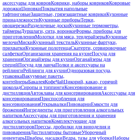
аксессуары для ковров
Коврики, наборы ковриков
Ковровые
дорожки
Циновки
Покрытия напольные
тафтинговые
Защитные, грязезащитные коврики
Кухонные
принадлежности
Кухонные приборы
Терки,
овощерезки
Разделочные доски
Кухонные термометры,
таймеры
Дуршлаги, сита, воронки
Формы, приборы для
приготовления
Молотки для мяса, тендерайзеры
Кухонные
мелочи
Миски
Кухонный текстиль
Кухонные фартуки,
прихватки
Кухонные полотенца
Скатерти, сервировочные
салфетки
Организация хранения на кухне
Посуда для
хранения
Органайзеры для кухни
Органайзеры для
специй
Посуда для ланча
Полки и аксессуары на
рейлинги
Рейлинги для кухни
Одноразовая посуда,
упаковка
Вакуумные пакеты,
контейнеры
Бакалея
Кофе
Чай
Цикорий, какао, горячий
шоколад
Сиропы и топпинги
Консервирование и
дистилляция
Автоклавы для консервирования
Аксессуары для
консервирования
Приспособления для
консервирования
Открывалки
Пивоварни
Емкости для
брожения
Ингредиенты для приготовления алкогольных
напитков
Аксессуары для приготовления и хранения
алкогольных напитков
Комплектующие для
дистилляторов
Прессы, дробилки для виноделия и
пивоварения
Дистилляторы бытовые
Уборочный
инвентарь
Швабры, насадки
Ведра, тазы для уборки
Наборы