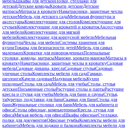
мебель
Шкафы для детской
Полки, стеллажи для
детской
Детские комоды
Кровати детские
Детские
матрасы
Матрасы в кроватку
Наматрасники, защитные чехлы
детские
Мебель для детского сада
Мебельная фурнитура и
аксессуары
Комплектующие для столов
Комплектующие для
стульев
Комплектующие для кроватей и кроваток
Аксессуары
для мебели
Комплектующие для мягкой
мебели
Комплектующие для корпусной мебели
Мебельная
фурнитура
Чехлы для мебели
Системы хранения для
кухни
Товары для безопасности детей
Мебель для самых
маленьких
Кроватки для новорожденных
Пеленальные
столики, комоды, матрасы
Манежи, кровати-манежи
Матрасы в
кроватку
Наматрасники, защитные чехлы в кроватку
Садовая
мебель
Садовые диваны, кресла
Садовые стулья
Садовые,
уличные столы
Комплекты мебели для сада
Гамаки,
шезлонги
Качели садовые
Надувная мебель
Кухни
походные
Столы для сада
Мебель для учебы
Столы, стулья
детские
Письменные столы
Растущие столы и парты
Растущие
кресла и стулья для учебы
Мебель для бани и сауны
Стулья,
табуретки, подставки для бани
Скамьи для бани
Столы для
бани
Журнальные столики для бани
Мебель для кабинета и
офиса
Столы офисные, компьютерные
Кресла, стулья для
офиса
Мягкая мебель для офиса
Шкафы офисные
Стеллажи,
полки для документов
Офисные тумбы
Комплекты мебели для
кабинета
Мебель для лоджии и балкона
Комплекты мебели для