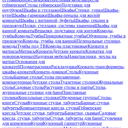
геймерские
Столы геймерские
Подставки для
ноутбуков
Шкафы и стеллажи
Шкафы
Стенки, горки
Шкафы-
купе
Шкафы-гармошки
Шкафы-пеналы для жилой
комнаты
Шкафы с витриной, буфеты
Шкафы, секции в
прихожую
Полки, стеллажи, системы хранения
Шкафы для
ванной комнаты
Вешалки, подставки для зонтов
Комоды,
тумбы
Комоды
Тумбы
Прикроватные тумбы
Обувницы, тумбы в
прихожую
Комоды, тумбы для ванной
Пеленальные столики,
комоды
Тумбы под ТВ
Комоды пластиковые
Кровати и
матрасы
Матрасы
Кровати
Детские кровати
Кроватки для
новорожденных
Надувная мебель
Наматрасники, чехлы на
матрас
Основания для
кроватей
Подматрасники
Раскладушки
Кровати-трансформеры,
шкафы-кровати
Кровати-домики
Столы
Кухонные
столы
Барные столы
Столы письменные,
компьютерные
Детские столы
Туалетные столики
Журнальные
столы
Садовые столы
Растущие столы и парты
Столы,
журнальные столики для бани
Приставные
столики
Консольные столики
Обеденные группы
Столы-
книги
Стулья
Кухонные стулья, табуреты
Барные стулья,
табуреты
Компьютерные кресла, стулья
Геймерские
кресла
Детские стулья, табуреты
Банкетки, скамьи
Садовые
кресла, стулья, табуреты
Стулья, табуреты для бани
Стульчики
для кормления
Кухня
Кухонный гарнитур
Кухонные