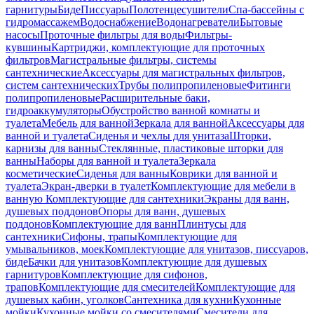
гарнитуры
Биде
Писсуары
Полотенцесушители
Спа-бассейны с
гидромассажем
Водоснабжение
Водонагреватели
Бытовые
насосы
Проточные фильтры для воды
Фильтры-
кувшины
Картриджи, комплектующие для проточных
фильтров
Магистральные фильтры, системы
сантехнические
Аксессуары для магистральных фильтров,
систем сантехнических
Трубы полипропиленовые
Фитинги
полипропиленовые
Расширительные баки,
гидроаккумуляторы
Обустройство ванной комнаты и
туалета
Мебель для ванной
Зеркала для ванной
Аксессуары для
ванной и туалета
Сиденья и чехлы для унитаза
Шторки,
карнизы для ванны
Стеклянные, пластиковые шторки для
ванны
Наборы для ванной и туалета
Зеркала
косметические
Сиденья для ванны
Коврики для ванной и
туалета
Экран-дверки в туалет
Комплектующие для мебели в
ванную
Комплектующие для сантехники
Экраны для ванн,
душевых поддонов
Опоры для ванн, душевых
поддонов
Комплектующие для ванн
Плинтусы для
сантехники
Сифоны, трапы
Комплектующие для
умывальников, моек
Комплектующие для унитазов, писсуаров,
биде
Бачки для унитазов
Комплектующие для душевых
гарнитуров
Комплектующие для сифонов,
трапов
Комплектующие для смесителей
Комплектующие для
душевых кабин, уголков
Сантехника для кухни
Кухонные
мойки
Кухонные мойки со смесителями
Смесители для