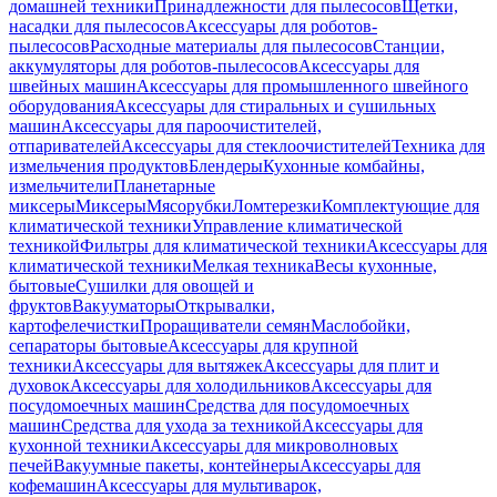
домашней техники
Принадлежности для пылесосов
Щетки,
насадки для пылесосов
Аксессуары для роботов-
пылесосов
Расходные материалы для пылесосов
Станции,
аккумуляторы для роботов-пылесосов
Аксессуары для
швейных машин
Аксессуары для промышленного швейного
оборудования
Аксессуары для стиральных и сушильных
машин
Аксессуары для пароочистителей,
отпаривателей
Аксессуары для стеклоочистителей
Техника для
измельчения продуктов
Блендеры
Кухонные комбайны,
измельчители
Планетарные
миксеры
Миксеры
Мясорубки
Ломтерезки
Комплектующие для
климатической техники
Управление климатической
техникой
Фильтры для климатической техники
Аксессуары для
климатической техники
Мелкая техника
Весы кухонные,
бытовые
Сушилки для овощей и
фруктов
Вакууматоры
Открывалки,
картофелечистки
Проращиватели семян
Маслобойки,
сепараторы бытовые
Аксессуары для крупной
техники
Аксессуары для вытяжек
Аксессуары для плит и
духовок
Аксессуары для холодильников
Аксессуары для
посудомоечных машин
Средства для посудомоечных
машин
Средства для ухода за техникой
Аксессуары для
кухонной техники
Аксессуары для микроволновых
печей
Вакуумные пакеты, контейнеры
Аксессуары для
кофемашин
Аксессуары для мультиварок,