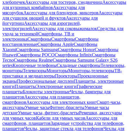
хлебопечек
Аксессуары для тостеров, сэндвичниц
Аксессуары
для кухонных комбайнов
Аксессуары для
мясорубок
Аксессуары для блендеров, миксеров
Аксессуары
для сушилок овощей и фруктов
Аксессуары для
йогуртниц
Аксессуары для аэрогрилей,
электрогрилей
Аксессуары для соковыжималок
Средства для
ухода за техникой
Смартфоны, ТВ и
электроника
Смартфоны
Смартфоны
Смартфоны
восстановленные
Смартфоны Apple
Смартфоны
Xiaomi
Смартфоны Samsung
Смартфоны Honor
Смартфоны
Huawei
Смартфоны POCO
Смартфоны Infinix
Смартфоны
Tecno
Смартфоны Realme
Смартфоны Samsung Galaxy S26
series
Кнопочные телефоны
Складные смартфоны
Телевизоры,
мониторы
Телевизоры
Мониторы
Мониторы-телевизоры
ТВ-
приставки и медиаплееры
Проекторы
Проекционные
экраны
Профессиональные дисплеи
Планшеты, электронные
книги
Планшеты
Электронные книги
Графические
планшеты
Блокноты электронные
Чехлы, бамперы для
планшетов
Аксессуары для планшетов,
смартфонов
Аксессуары для электронных книг
Смарт-часы,
аксессуары
Умные часы
Фитнес-браслеты
Умные часы
детские
Умные часы, фитнес-браслеты
Ремешки, аксессуары
для умных часов
Кабели для умных часов
Аксессуары для
смартфонов, планшетов
Зарядные устройства для телефонов,
планшетов
Чехлы, защитные стекла для телефонов
Чехлы для