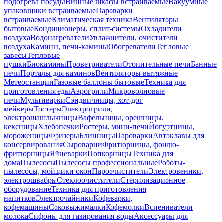
подогрева посуды
Винные шкафы встраиваемые
Вакуумные
упаковщики встраиваемые
Пароварки
встраиваемые
Климатическая техника
Вентиляторы
бытовые
Кондиционеры, сплит-системы
Охладители
воздуха
Водонагреватели
Увлажнители, очистители
воздуха
Камины, печи-камины
Обогреватели
Тепловые
завесы
Тепловые
пушки
Биокамины
Проветриватели
Отопительные печи
Банные
печи
Порталы для каминов
Вентиляторы вытяжные
Метеостанции
Газовые баллоны бытовые
Техника для
приготовления еды
Аэрогрили
Микроволновые
печи
Мультиварки
Сэндвичницы, хот-дог
мейкеры
Тостеры
Электрогрили,
электрошашлычницы
Вафельницы, орешницы,
кексницы
Хлебопечки
Ростеры, мини-печи
Йогуртницы,
мороженицы
Фризеры
Блинницы
Пароварки
Автоклавы для
консервирования
Сыроварни
Фритюрницы, фондю-
фритюрницы
Яйцеварки
Попкорницы
Техника для
дома
Пылесосы
Пылесосы профессиональные
Роботы-
пылесосы, мойщики окон
Пароочистители
Электровеники,
электрошвабры
Стеклоочистители
Стерилизационное
оборудование
Техника для приготовления
напитков
Электрочайники
Кофеварки,
кофемашины
Соковыжималки
Кофемолки
Вспениватели
молока
Сифоны для газирования воды
Аксессуары для