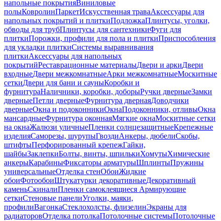
напольные покрытия
Виниловые
полы
Ковролин
Паркет
Искусственная трава
Аксессуары для
напольных покрытий и плитки
Подложка
Плинтусы, уголки,
обводы для труб
Плинтусы для сантехники
Фуги для
плитки
Порожки, профили для пола и плитки
Приспособления
для укладки плитки
Системы выравнивания
плитки
Аксессуары для напольных
покрытий
Реставрационные материалы
Двери и арки
Двери
входные
Двери межкомнатные
Арки межкомнатные
Москитные
сетки
Двери для бани и сауны
Коробки и
фурнитура
Наличники, коробки, доборы
Ручки дверные
Замки
дверные
Петли дверные
Фурнитура дверная
Доводчики
дверные
Окна и подоконники
Окна
Подоконники, отливы
Окна
мансардные
Фурнитура оконная
Мягкие окна
Москитные сетки
на окна
Жалюзи уличные
Пленки солнцезащитные
Крепежные
изделия
Саморезы, шурупы
Гвозди
Анкеры, дюбели
Скобы,
штифты
Перфорированный крепеж
Гайки,
шайбы
Заклепки
Болты, винты, шпильки
Хомуты
Химические
анкеры
Карабины
Фиксаторы арматуры
Шплинты
Пружины
универсальные
Отделка стен
Обои
Жидкие
обои
Фотообои
Штукатурки декоративные
Декоративный
камень
Скинали
Пленки самоклеящиеся
Армирующие
сетки
Стеновые панели
Уголки, маяки,
профили
Вагонка
Стеклохолсты, флизелин
Экраны для
радиаторов
Отделка потолка
Потолочные системы
Потолочные