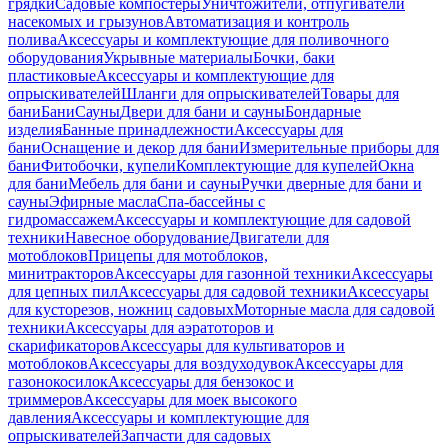
грядки
Садовые компостеры
Уничтожители, отпугиватели
насекомых и грызунов
Автоматизация и контроль
полива
Аксессуары и комплектующие для поливочного
оборудования
Укрывные материалы
Бочки, баки
пластиковые
Аксессуары и комплектующие для
опрыскивателей
Шланги для опрыскивателей
Товары для
бани
Бани
Сауны
Двери для бани и сауны
Бондарные
изделия
Банные принадлежности
Аксессуары для
бани
Оснащение и декор для бани
Измерительные приборы для
бани
Фитобочки, купели
Комплектующие для купелей
Окна
для бани
Мебель для бани и сауны
Ручки дверные для бани и
сауны
Эфирные масла
Спа-бассейны с
гидромассажем
Аксессуары и комплектующие для садовой
техники
Навесное оборудование
Двигатели для
мотоблоков
Прицепы для мотоблоков,
минитракторов
Аксессуары для газонной техники
Аксессуары
для цепных пил
Аксессуары для садовой техники
Аксессуары
для кусторезов, ножниц садовых
Моторные масла для садовой
техники
Аксессуары для аэратоторов и
скарификаторов
Аксессуары для культиваторов и
мотоблоков
Аксессуары для воздуходувок
Аксессуары для
газонокосилок
Аксессуары для бензокос и
триммеров
Аксессуары для моек высокого
давления
Аксессуары и комплектующие для
опрыскивателей
Запчасти для садовых