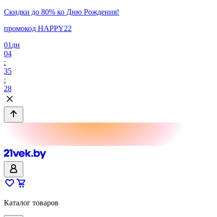
Скидки до 80% ко Дню Рождения!
промокод HAPPY22
01
дн
04
:
35
:
28
Каталог товаров