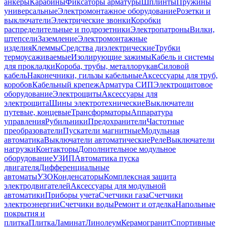
анкеры
Карабины
Фиксаторы арматуры
Шплинты
Пружины
универсальные
Электромонтажное оборудование
Розетки и
выключатели
Электрические звонки
Коробки
распределительные и подрозетники
Электропатроны
Вилки,
штепсели
Заземление
Электромонтажные
изделия
Клеммы
Средства диэлектрические
Трубки
термоусаживаемые
Изолирующие зажимы
Кабель и системы
для прокладки
Короба, трубы, металлорукав
Силовой
кабель
Наконечники, гильзы кабельные
Аксессуары для труб,
коробов
Кабельный крепеж
Арматура СИП
Электрощитовое
оборудование
Электрощиты
Аксессуары для
электрощита
Шины электротехнические
Выключатели
путевые, концевые
Трансформаторы
Аппаратура
управления
Рубильники
Предохранители
Частотные
преобразователи
Пускатели магнитные
Модульная
автоматика
Выключатели автоматические
Реле
Выключатели
нагрузки
Контакторы
Дополнительное модульное
оборудование
УЗИП
Автоматика пуска
двигателя
Дифференциальные
автоматы
УЗО
Конденсаторы
Комплексная защита
электродвигателей
Аксессуары для модульной
автоматики
Приборы учета
Счетчики газа
Счетчики
электроэнергии
Счетчики воды
Ремонт и отделка
Напольные
покрытия и
плитка
Плитка
Ламинат
Линолеум
Керамогранит
Спортивные