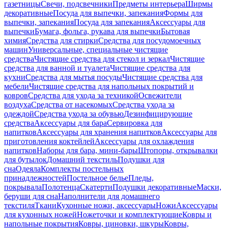
газетницы
Свечи, подсвечники
Предметы интерьера
Ширмы
декоративные
Посуда для выпечки, запекания
Формы для
выпечки, запекания
Посуда для запекания
Аксессуары для
выпечки
Бумага, фольга, рукава для выпечки
Бытовая
химия
Средства для стирки
Средства для посудомоечных
машин
Универсальные, специальные чистящие
средства
Чистящие средства для стекол и зеркал
Чистящие
средства для ванной и туалета
Чистящие средства для
кухни
Средства для мытья посуды
Чистящие средства для
мебели
Чистящие средства для напольных покрытий и
ковров
Средства для ухода за техникой
Освежители
воздуха
Средства от насекомых
Средства ухода за
одеждой
Средства ухода за обувью
Дезинфицирующие
средства
Аксессуары для бара
Сервировка для
напитков
Аксессуары для хранения напитков
Аксессуары для
приготовления коктейлей
Аксессуары для охлаждения
напитков
Наборы для бара, мини-бары
Штопоры, открывалки
для бутылок
Домашний текстиль
Подушки для
сна
Одеяла
Комплекты постельных
принадлежностей
Постельное белье
Пледы,
покрывала
Полотенца
Скатерти
Подушки декоративные
Маски,
беруши для сна
Наполнители для домашнего
текстиля
Ткани
Кухонные ножи, аксессуары
Ножи
Аксессуары
для кухонных ножей
Ножеточки и комплектующие
Ковры и
напольные покрытия
Ковры, циновки, шкуры
Ковры,