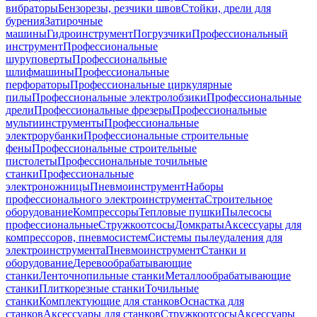
вибраторы
Бензорезы, резчики швов
Стойки, дрели для
бурения
Затирочные
машины
Гидроинструмент
Погрузчики
Профессиональный
инструмент
Профессиональные
шуруповерты
Профессиональные
шлифмашины
Профессиональные
перфораторы
Профессиональные циркулярные
пилы
Профессиональные электролобзики
Профессиональные
дрели
Профессиональные фрезеры
Профессиональные
мультиинструменты
Профессиональные
электрорубанки
Профессиональные строительные
фены
Профессиональные строительные
пистолеты
Профессиональные точильные
станки
Профессиональные
электроножницы
Пневмоинструмент
Наборы
профессионального электроинструмента
Строительное
оборудование
Компрессоры
Тепловые пушки
Пылесосы
профессиональные
Стружкоотсосы
Домкраты
Аксессуары для
компрессоров, пневмосистем
Системы пылеудаления для
электроинструмента
Пневмоинструмент
Станки и
оборудование
Деревообрабатывающие
станки
Ленточнопильные станки
Металлообрабатывающие
станки
Плиткорезные станки
Точильные
станки
Комплектующие для станков
Оснастка для
станков
Аксессуары для станков
Стружкоотсосы
Аксессуары