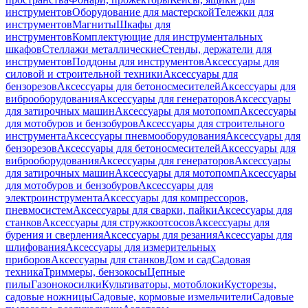
инструментов
Оборудование для мастерской
Тележки для
инструментов
Магниты
Шкафы для
инструментов
Комплектующие для инструментальных
шкафов
Стеллажи металлические
Стенды, держатели для
инструментов
Поддоны для инструментов
Аксессуары для
силовой и строительной техники
Аксессуары для
бензорезов
Аксессуары для бетоносмесителей
Аксессуары для
виброоборудования
Аксессуары для генераторов
Аксессуары
для затирочных машин
Аксессуары для мотопомп
Аксессуары
для мотобуров и бензобуров
Аксессуары для строительного
инструмента
Аксессуары пневмооборудования
Аксессуары для
бензорезов
Аксессуары для бетоносмесителей
Аксессуары для
виброоборудования
Аксессуары для генераторов
Аксессуары
для затирочных машин
Аксессуары для мотопомп
Аксессуары
для мотобуров и бензобуров
Аксессуары для
электроинструмента
Аксессуары для компрессоров,
пневмосистем
Аксессуары для сварки, пайки
Аксессуары для
станков
Аксессуары для стружкоотсосов
Аксессуары для
бурения и сверления
Аксессуары для резания
Аксессуары для
шлифования
Аксессуары для измерительных
приборов
Аксессуары для станков
Дом и сад
Садовая
техника
Триммеры, бензокосы
Цепные
пилы
Газонокосилки
Культиваторы, мотоблоки
Кусторезы,
садовые ножницы
Садовые, кормовые измельчители
Садовые