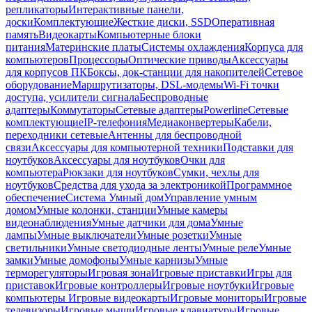
репликаторы
Интерактивные панели,
доски
Комплектующие
Жесткие диски, SSD
Оперативная
память
Видеокарты
Компьютерные блоки
питания
Материнские платы
Системы охлаждения
Корпуса для
компьютеров
Процессоры
Оптические приводы
Аксессуары
для корпусов ПК
Боксы, док-станции для накопителей
Сетевое
оборудование
Маршрутизаторы, DSL-модемы
Wi-Fi точки
доступа, усилители сигнала
Беспроводные
адаптеры
Коммутаторы
Сетевые адаптеры
Powerline
Сетевые
комплектующие
IP-телефония
Медиаконвертеры
Кабели,
переходники сетевые
Антенны для беспроводной
связи
Аксессуары для компьютерной техники
Подставки для
ноутбуков
Аксессуары для ноутбуков
Очки для
компьютера
Рюкзаки для ноутбуков
Сумки, чехлы для
ноутбуков
Средства для ухода за электроникой
Программное
обеспечение
Система Умный дом
Управление умным
домом
Умные колонки, станции
Умные камеры
видеонаблюдения
Умные датчики для дома
Умные
лампы
Умные выключатели
Умные розетки
Умные
светильники
Умные светодиодные ленты
Умные реле
Умные
замки
Умные домофоны
Умные карнизы
Умные
терморегуляторы
Игровая зона
Игровые приставки
Игры для
приставок
Игровые контроллеры
Игровые ноутбуки
Игровые
компьютеры
Игровые видеокарты
Игровые мониторы
Игровые
телевизоры
Игровые мыши
Игровые клавиатуры
Игровые