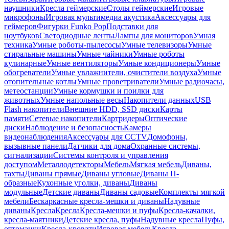
наушники
Кресла геймерские
Столы геймерские
Игровые
микрофоны
Игровая мультимедиа акустика
Аксессуары для
геймеров
Фигурки Funko Pop
Подставки для
ноутбуков
Светодиодные ленты
Лампы для мониторов
Умная
техника
Умные роботы-пылесосы
Умные телевизоры
Умные
стиральные машины
Умные чайники
Умные роботы
кулинарные
Умные вентиляторы
Умные кондиционеры
Умные
обогреватели
Умные увлажнители, очистители воздуха
Умные
отопительные котлы
Умные проветриватели
Умные радиочасы,
метеостанции
Умные кормушки и поилки для
животных
Умные напольные весы
Накопители данных
USB
Flash накопители
Внешние HDD, SSD диски
Карты
памяти
Сетевые накопители
Картридеры
Оптические
диски
Наблюдение и безопасность
Камеры
видеонаблюдения
Аксессуары для CCTV
Домофоны,
вызывные панели
Датчики для дома
Охранные системы,
сигнализации
Системы контроля и управления
доступом
Металлодетекторы
Мебель
Мягкая мебель
Диваны,
тахты
Диваны прямые
Диваны угловые
Диваны П-
образные
Кухонные уголки, диваны
Диваны
модульные
Детские диваны
Диваны садовые
Комплекты мягкой
мебели
Бескаркасные кресла-мешки и диваны
Надувные
диваны
Кресла
Кресла
Кресла-мешки и пуфы
Кресла-качалки,
кресла-маятники
Детские кресла, пуфы
Надувные кресла
Пуфы,
оттоманки
Кресла-кровати
Игровая мебель
Кресла