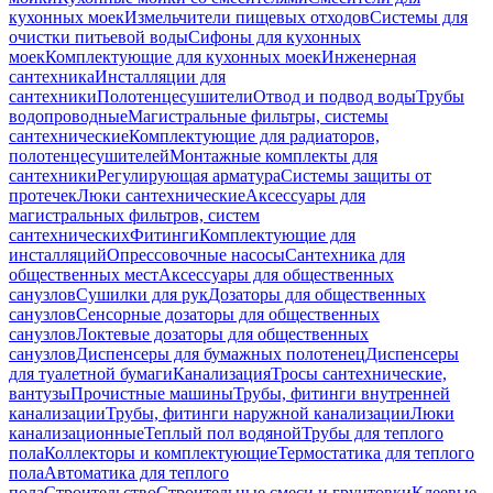
кухонных моек
Измельчители пищевых отходов
Системы для
очистки питьевой воды
Сифоны для кухонных
моек
Комплектующие для кухонных моек
Инженерная
сантехника
Инсталляции для
сантехники
Полотенцесушители
Отвод и подвод воды
Трубы
водопроводные
Магистральные фильтры, системы
сантехнические
Комплектующие для радиаторов,
полотенцесушителей
Монтажные комплекты для
сантехники
Регулирующая арматура
Системы защиты от
протечек
Люки сантехнические
Аксессуары для
магистральных фильтров, систем
сантехнических
Фитинги
Комплектующие для
инсталляций
Опрессовочные насосы
Сантехника для
общественных мест
Аксессуары для общественных
санузлов
Сушилки для рук
Дозаторы для общественных
санузлов
Сенсорные дозаторы для общественных
санузлов
Локтевые дозаторы для общественных
санузлов
Диспенсеры для бумажных полотенец
Диспенсеры
для туалетной бумаги
Канализация
Тросы сантехнические,
вантузы
Прочистные машины
Трубы, фитинги внутренней
канализации
Трубы, фитинги наружной канализации
Люки
канализационные
Теплый пол водяной
Трубы для теплого
пола
Коллекторы и комплектующие
Термостатика для теплого
пола
Автоматика для теплого
пола
Строительство
Строительные смеси и грунтовки
Клеевые