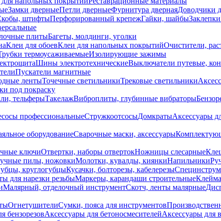
 для напольных покрытий
Реставрационные материалы
ые
Замки дверные
Петли дверные
Фурнитура дверная
Доводчики 
Скобы, штифты
Перфорированный крепеж
Гайки, шайбы
Заклепки
ерсальные
лочные плиты
Багеты, молдинги, уголки
на
Клеи для обоев
Клеи для напольных покрытий
Очистители, рас
Трубки термоусаживаемые
Изолирующие зажимы
лектрощита
Шины электротехнические
Выключатели путевые, ко
атели
Пускатели магнитные
одные ленты
Точечные светильники
Трековые светильники
Аксесс
и под покраску
ли, тельферы
Такелаж
Виброплиты, глубинные вибраторы
Бензор
сосы профессиональные
Стружкоотсосы
Домкраты
Аксессуары д
аяльное оборудование
Сварочные маски, аксессуары
Комплектующ
ечные ключи
Отвертки, наборы отверток
Ножницы слесарные
Кле
учные пилы, ножовки
Молотки, кувалды, киянки
Напильники
Ру
убцы, круглогубцы
Кусачки, болторезы, кабелерезы
Специнструм
ы для нарезки резьбы
Маркеры, карандаши строительные
Клейма
и
Малярный, отделочный инструмент
Скотч, ленты малярные
Дисп
иты
Огнетушители
Сумки, пояса для инструментов
Производствен
я бензорезов
Аксессуары для бетоносмесителей
Аксессуары для 