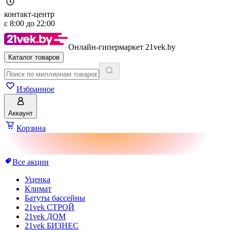
контакт-центр
с
8:00
до
22:00
Онлайн-гипермаркет 21vek.by
Каталог товаров
Избранное
Аккаунт
Корзина
Все акции
Уценка
Климат
Батуты бассейны
21vek СТРОЙ
21vek ДОМ
21vek БИЗНЕС