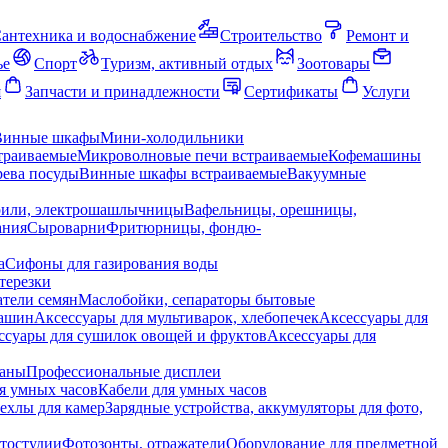
антехника и водоснабжение
Строительство
Ремонт и
ье
Спорт
Туризм, активный отдых
Зоотовары
я
Запчасти и принадлежности
Сертификаты
Услуги
Винные шкафы
Мини-холодильники
траиваемые
Микроволновые печи встраиваемые
Кофемашины
ева посуды
Винные шкафы встраиваемые
Вакуумные
рили, электрошашлычницы
Вафельницы, орешницы,
ания
Сыроварни
Фритюрницы, фондю-
а
Сифоны для газирования воды
терезки
тели семян
Маслобойки, сепараторы бытовые
машин
Аксессуары для мультиварок, хлебопечек
Аксессуары для
ссуары для сушилок овощей и фруктов
Аксессуары для
раны
Профессиональные дисплеи
я умных часов
Кабели для умных часов
ехлы для камер
Зарядные устройства, аккумуляторы для фото,
тостудии
Фотозонты, отражатели
Оборудование для предметной