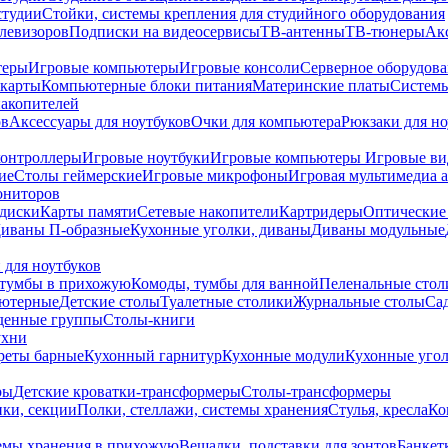
студии
Стойки, системы крепления для студийного оборудования
елевизоров
Подписки на видеосервисы
ТВ-антенны
ТВ-тюнеры
Ак
теры
Игровые компьютеры
Игровые консоли
Серверное оборудов
карты
Компьютерные блоки питания
Материнские платы
Системы
накопителей
ов
Аксессуары для ноутбуков
Очки для компьютера
Рюкзаки для но
контроллеры
Игровые ноутбуки
Игровые компьютеры
Игровые ви
ие
Столы геймерские
Игровые микрофоны
Игровая мультимедиа 
ониторов
диски
Карты памяти
Сетевые накопители
Картридеры
Оптические
иваны П-образные
Кухонные уголки, диваны
Диваны модульные
 для ноутбуков
тумбы в прихожую
Комоды, тумбы для ванной
Пеленальные стол
ьютерные
Детские столы
Туалетные столики
Журнальные столы
Са
денные группы
Столы-книги
ухни
уреты барные
Кухонный гарнитур
Кухонные модули
Кухонные угол
ры
Детские кроватки-трансформеры
Столы-трансформеры
ки, секции
Полки, стеллажи, системы хранения
Стулья, кресла
Ко
емы хранения в прихожую
Вешалки, подставки для зонтов
Банкет