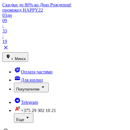
Скидки до 80% ко Дню Рождения!
промокод HAPPY22
03
дн
09
:
33
:
19
г. Минск
Оплата частями
Для юрлиц
Покупателям
Telegram
+375 29
302 10 21
Еще