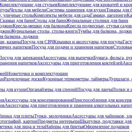
Комплектующие для стульев
Комплектующие для кроватей и кро
итура
Чехлы для мебели
Системы хранения для кухни
Товары для 
, уличные столы
Комплекты мебели для сада
Гамаки, шезлонги
Ка
Скамьи для бани
Столы для бани
Журнальные столики для бани
лоджии
Кресла-мешки для балкона
Кресла подвесные, стулья садо
оджии
Журнальные столы, столы-книги
Тумбы для балкона, лодж
я балкона, лоджии
ши, казаны
Посуда для СВЧ
Крышки и аксессуары для посуды
Гаст
орячих напитков
Посуда для подачи и хранения напитков
Столовы
Посуда для запекания
Аксессуары для выпечки
Бумага, фольга, р
хранения напитков
Аксессуары для приготовления коктейлей
Аксе
ожей
Ножеточки и комплектующие
ки
Разделочные доски
Кухонные термометры, таймеры
Дуршлаги, 
ры для кухни
Органайзеры для специй
Посуда для ланча
Полки и 
ия
Аксессуары для консервирования
Приспособления для консер
ков
Аксессуары для приготовления и хранения алкогольных напи
йники для плиты
Турки, молочники
Аксессуары для чайников, э
отографий, картин
Предметы интерьера
Шкатулки, подставки дл
етики для лица и тела
Наборы для бритья
Оформление подарков
льтры для воды
Фильтры-кувшины
Картриджи, комплектующие д