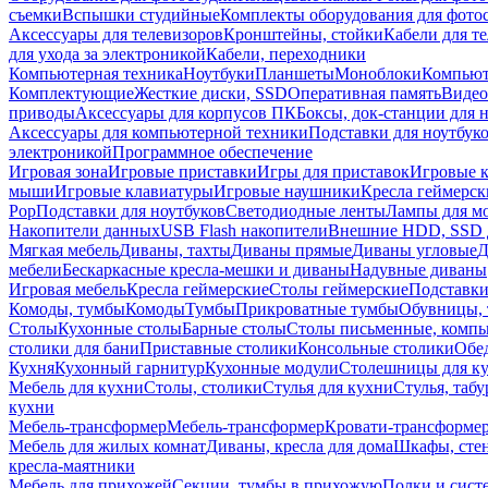
съемки
Вспышки студийные
Комплекты оборудования для фото
Аксессуары для телевизоров
Кронштейны, стойки
Кабели для т
для ухода за электроникой
Кабели, переходники
Компьютерная техника
Ноутбуки
Планшеты
Моноблоки
Компью
Комплектующие
Жесткие диски, SSD
Оперативная память
Видео
приводы
Аксессуары для корпусов ПК
Боксы, док-станции для 
Аксессуары для компьютерной техники
Подставки для ноутбук
электроникой
Программное обеспечение
Игровая зона
Игровые приставки
Игры для приставок
Игровые 
мыши
Игровые клавиатуры
Игровые наушники
Кресла геймерск
Pop
Подставки для ноутбуков
Светодиодные ленты
Лампы для м
Накопители данных
USB Flash накопители
Внешние HDD, SSD 
Мягкая мебель
Диваны, тахты
Диваны прямые
Диваны угловые
Д
мебели
Бескаркасные кресла-мешки и диваны
Надувные диваны
Игровая мебель
Кресла геймерские
Столы геймерские
Подставки
Комоды, тумбы
Комоды
Тумбы
Прикроватные тумбы
Обувницы, 
Столы
Кухонные столы
Барные столы
Столы письменные, комп
столики для бани
Приставные столики
Консольные столики
Обе
Кухня
Кухонный гарнитур
Кухонные модули
Столешницы для к
Мебель для кухни
Столы, столики
Стулья для кухни
Стулья, таб
кухни
Мебель-трансформер
Мебель-трансформер
Кровати-трансформе
Мебель для жилых комнат
Диваны, кресла для дома
Шкафы, стен
кресла-маятники
Мебель для прихожей
Секции, тумбы в прихожую
Полки и сист