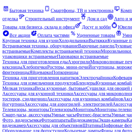
Бытовая техника
Смартфоны, ТВ и электроника
Комп
отделка
Строительный инструмент
Дом и сад
Авто и 
Товары для бизнеса, склада и офиса
Досуг и хобби
Ювели
Все акции
Оплата частями
Уцененные товары
Умны
Крупная техника для кухни
Холодильники
Вытяжки
Кухонные 
Встраиваемая техника, оборудование
Варочные панели
Духовые
встраиваемые
Комплекты встраиваемой техники
Морозильники 
упаковщики встраиваемые
Пароварки встраиваемые
Техника для приготовления еды
Аэрогрили
Микроволновые пе
кексницы
Хлебопечки
Ростеры, мини-печи
Йогуртницы, морож
фритюрницы
Яйцеварки
Попкорницы
Техника для приготовления напитков
Электрочайники
Кофевар
Техника для измельчения продуктов
Блендеры
Кухонные комбай
Мелкая техника
Весы кухонные, бытовые
Сушилки для овощей 
Аксессуары для кухонной техники
Аксессуары для микроволно
тостеров, сэндвичниц
Аксессуары для кухонных комбайнов
Акс
йогуртниц
Аксессуары для аэрогрилей, электрогрилей
Аксессуа
Телевизоры, мониторы
Телевизоры
Мониторы
Мониторы-телеви
Смарт-часы, аксессуары
Умные часы
Фитнес-браслеты
Умные ча
Фото, видеосъемка
Фотоаппараты
Видеокамеры
Экшн-камеры
Ка
видеокамер
Аксессуары для объективов
Штативы
Цифровые фот
Оборудование для фотостудии
Кольцевые лампы
Фоны для фото