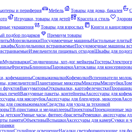
ьютеры и периферия
Мебель
Товары для дома, бакалея
С
мото
Игрушки, товары для детей
Красота и стиль
Здоров
рные украшения
Товары для взрослых
Книги и канцеляри
й подбор подарков
Премиум товары
плиты
Морозильники
Посудомоечные машины
Настольные плиты
 шкафы
Холодильники встраиваемые
Посудомоечные машины вс
встраиваемые
Измельчители пищевых отходов
Шкафы для подогр
чи
Мультиварки
Сэндвичницы, хот-дог мейкеры
Тостеры
Электрог
еницы
Фризеры
Блинницы
Пароварки
Автоклавы для консервиров
ки, кофемашины
Соковыжималки
Кофемолки
Вспениватели молок
ны, измельчители
Планетарные миксеры
Миксеры
Мясорубки
Лом
и фруктов
Вакууматоры
Открывалки, картофелечистки
Проращива
вых печей
Вакуумные пакеты, контейнеры
Аксессуары для кофе
ессуары для мясорубок
Аксессуары для блендеров, миксеров
Аксе
ры для соковыжималок
Средства для ухода за техникой
зоры
ТВ-приставки и медиаплееры
Проекторы
Проекционные эк
сы детские
Умные часы, фитнес-браслеты
Ремешки, аксессуары дл
рты памяти
Объективы
Вспышки
Аксессуары для камер
Сумки и ч
орамки
студии
Студийное освещение
Насадки светоформирующие для фо