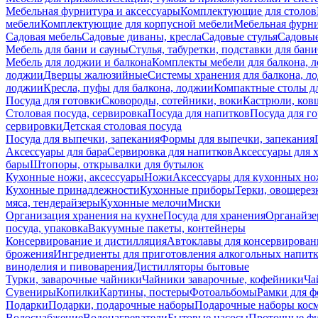
Мебельная фурнитура и аксессуары
Комплектующие для столов
мебели
Комплектующие для корпусной мебели
Мебельная фурн
Садовая мебель
Садовые диваны, кресла
Садовые стулья
Садовые
Мебель для бани и сауны
Стулья, табуретки, подставки для бани
Мебель для лоджии и балкона
Комплекты мебели для балкона, 
лоджии
Дверцы жалюзийные
Системы хранения для балкона, л
лоджии
Кресла, пуфы для балкона, лоджии
Компактные столы дл
Посуда для готовки
Сковороды, сотейники, воки
Кастрюли, ков
Столовая посуда, сервировка
Посуда для напитков
Посуда для г
сервировки
Детская столовая посуда
Посуда для выпечки, запекания
Формы для выпечки, запекания
Аксессуары для бара
Сервировка для напитков
Аксессуары для 
бары
Штопоры, открывалки для бутылок
Кухонные ножи, аксессуары
Ножи
Аксессуары для кухонных н
Кухонные принадлежности
Кухонные приборы
Терки, овощерез
мяса, тендерайзеры
Кухонные мелочи
Миски
Организация хранения на кухне
Посуда для хранения
Органайзе
посуда, упаковка
Вакуумные пакеты, контейнеры
Консервирование и дистилляция
Автоклавы для консервирован
брожения
Ингредиенты для приготовления алкогольных напит
виноделия и пивоварения
Дистилляторы бытовые
Турки, заварочные чайники
Чайники заварочные, кофейники
Ча
Сувениры
Копилки
Картины, постеры
Фотоальбомы
Рамки для ф
Подарки
Подарки, подарочные наборы
Подарочные наборы косм
Водоснабжение
Водонагреватели
Бытовые насосы
Проточные фи