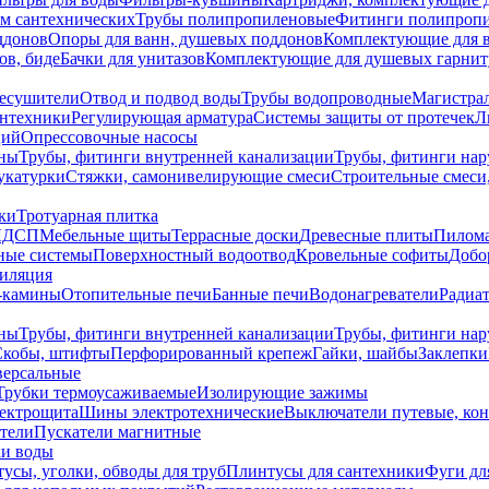
ем сантехнических
Трубы полипропиленовые
Фитинги полипроп
ддонов
Опоры для ванн, душевых поддонов
Комплектующие для 
ов, биде
Бачки для унитазов
Комплектующие для душевых гарнит
есушители
Отвод и подвод воды
Трубы водопроводные
Магистрал
антехники
Регулирующая арматура
Системы защиты от протечек
Л
ций
Опрессовочные насосы
ны
Трубы, фитинги внутренней канализации
Трубы, фитинги на
катурки
Стяжки, самонивелирующие смеси
Строительные смеси,
ки
Тротуарная плитка
ЛДСП
Мебельные щиты
Террасные доски
Древесные плиты
Пилом
ные системы
Поверхностный водоотвод
Кровельные софиты
Добо
тиляция
-камины
Отопительные печи
Банные печи
Водонагреватели
Радиат
ны
Трубы, фитинги внутренней канализации
Трубы, фитинги на
Скобы, штифты
Перфорированный крепеж
Гайки, шайбы
Заклепки
ерсальные
Трубки термоусаживаемые
Изолирующие зажимы
лектрощита
Шины электротехнические
Выключатели путевые, ко
атели
Пускатели магнитные
ки воды
усы, уголки, обводы для труб
Плинтусы для сантехники
Фуги дл