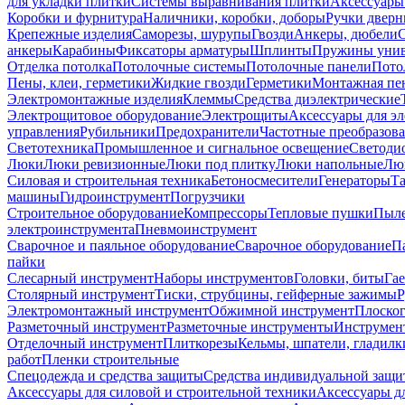
для укладки плитки
Системы выравнивания плитки
Аксессуары
Коробки и фурнитура
Наличники, коробки, доборы
Ручки дверн
Крепежные изделия
Саморезы, шурупы
Гвозди
Анкеры, дюбели
анкеры
Карабины
Фиксаторы арматуры
Шплинты
Пружины унив
Отделка потолка
Потолочные системы
Потолочные панели
Пото
Пены, клеи, герметики
Жидкие гвозди
Герметики
Монтажная пе
Электромонтажные изделия
Клеммы
Средства диэлектрические
Электрощитовое оборудование
Электрощиты
Аксессуары для э
управления
Рубильники
Предохранители
Частотные преобразов
Светотехника
Промышленное и сигнальное освещение
Светоди
Люки
Люки ревизионные
Люки под плитку
Люки напольные
Люк
Силовая и строительная техника
Бетоносмесители
Генераторы
Та
машины
Гидроинструмент
Погрузчики
Строительное оборудование
Компрессоры
Тепловые пушки
Пыле
электроинструмента
Пневмоинструмент
Сварочное и паяльное оборудование
Сварочное оборудование
П
пайки
Слесарный инструмент
Наборы инструментов
Головки, биты
Га
Столярный инструмент
Тиски, струбцины, гейферные зажимы
Р
Электромонтажный инструмент
Обжимной инструмент
Плоског
Разметочный инструмент
Разметочные инструменты
Инструмент
Отделочный инструмент
Плиткорезы
Кельмы, шпатели, гладилк
работ
Пленки строительные
Спецодежда и средства защиты
Средства индивидуальной защ
Аксессуары для силовой и строительной техники
Аксессуары дл