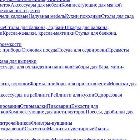
ваток
Аксессуары для мебели
Комплектующие для мягкой
безопасности детей
чели садовые
Надувная мебель
Кухни походные
Столы для сада
вые
Столы для балкона, лоджии
Шкафы для балкона,
ии
Кресла-качалки, кресла-маятники
Стулья для балкона,
роемкости
е приборы
Столовая посуда
Посуда для сервировки
Предметы
укава для выпечки
ссуары для охлаждения напитков
Наборы для бара, мини-
сита, воронки
Формы, приборы для приготовления
Молотки для
аксессуары на рейлинги
Рейлинги для кухни
Одноразовая
вирования
Открывалки
Пивоварни
Емкости для
тков
Комплектующие для дистилляторов
Прессы, дробилки для
лектрочайников
Фильтры-кувшины
я украшений
Статуэтки
Магниты сувенирные
Иконы
ля проточных фильтров
Магистральные фильтры, системы