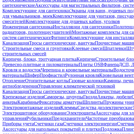
сантехнические
Аксессуары для магистральных фильтров, сист
Комплектующие для сантехники
Экраны для ванн, душевых по
для умывальников, моек
Комплектующие для унитазов, писсуар
смесителей
Комплектующие для душевых кабин, уголков
Инженерная сантехника
Инсталляции для сантехники
Полотенц
радиаторов, полотенцесушителей
Монтажные комплекты для с
систем сантехнических
Фитинги
Комплектующие для инсталля
Канализация
Тросы сантехнические, вантузы
Прочистные маши
Строительные смеси и грунтовки
Клеевые смеси
Шпатлевки
Шту
строительных смесей
Кирпичи, блоки, тротуарная плитка
Кирпичи
Строительные бло
Древесно-плитные и пиломатериалы
Плиты OSB
Фанера
ДСП, 
Кровля и водосток
Черепица и кровельные материалы
Водосточ
материалы
Шифер
Профнастил
Рулонная кровля
Кровельная вен
Отопление
Отопительные котлы
Газовые колонки
Камины, печи
антиобледенения
Управление климатической техникой
Канализация
Тросы сантехнические, вантузы
Прочистные маши
Крепежные изделия
Саморезы, шурупы
Гвозди
Анкеры, дюбели
анкеры
Карабины
Фиксаторы арматуры
Шплинты
Пружины унив
Электромонтажные изделия
Клеммы
Средства диэлектрические
Электрощитовое оборудование
Электрощиты
Аксессуары для э
управления
Рубильники
Предохранители
Частотные преобразов
Приборы учета
Счетчики газа
Счетчики электроэнергии
Счетчи
Аксессуары для напольных покрытий и плитки
Подложка
Плинт