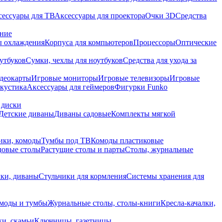
сессуары для ТВ
Аксессуары для проектора
Очки 3D
Средства
ание
 охлаждения
Корпуса для компьютеров
Процессоры
Оптические
утбуков
Сумки, чехлы для ноутбуков
Средства для ухода за
деокарты
Игровые мониторы
Игровые телевизоры
Игровые
акустика
Аксессуары для геймеров
Фигурки Funko
 диски
Детские диваны
Диваны садовые
Комплекты мягкой
ики, комоды
Тумбы под ТВ
Комоды пластиковые
довые столы
Растущие столы и парты
Столы, журнальные
ки, диваны
Стульчики для кормления
Системы хранения для
моды и тумбы
Журнальные столы, столы-книги
Кресла-качалки,
ки, скамьи
Ключницы, газетницы