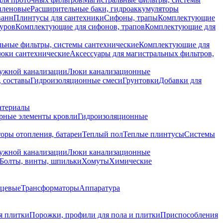
иленовые
Расширительные баки, гидроаккумуляторы
ванн
Плинтусы для сантехники
Сифоны, трапы
Комплектующие
уров
Комплектующие для сифонов, трапов
Комплектующие для
ьные фильтры, системы сантехнические
Комплектующие для
юки сантехнические
Аксессуары для магистральных фильтров,
ружной канализации
Люки канализационные
 составы
Гидроизоляционные смеси
Грунтовки
Добавки для
атериалы
рные элементы кровли
Гидроизоляционные
оры отопления, батареи
Теплый пол
Теплые плинтусы
Системы
ружной канализации
Люки канализационные
Болты, винты, шпильки
Хомуты
Химические
нцевые
Трансформаторы
Аппаратура
я плитки
Порожки, профили для пола и плитки
Приспособления