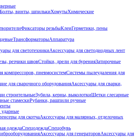
дверные
Болты, винты, шпильки
Хомуты
Химические
творители
Фиксаторы резьбы
Клеи
Герметики, пены
нцевые
Трансформаторы
Аппаратура
уары для светотехники
Аксессуары для светодиодных лент
езы, резчики швов
Стойки, дрели для бурения
Затирочные
ля компрессоров, пневмосистем
Системы пылеудаления для
ие для сварочного оборудования
Аксессуары для сварки,
щи строительные
Зубила, керны, выколотки
Щетки слесарные
чные стамески
Рубанки, рашпили ручные
енты
 ударные
енсеры для скотча
Аксессуары для малярных, отделочных
ная одежда
Спецодежда
Спецобувь
виброоборудования
Аксессуары для генераторов
Аксессуары для