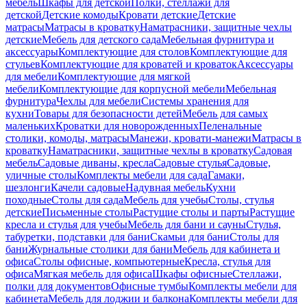
мебель
Шкафы для детской
Полки, стеллажи для
детской
Детские комоды
Кровати детские
Детские
матрасы
Матрасы в кроватку
Наматрасники, защитные чехлы
детские
Мебель для детского сада
Мебельная фурнитура и
аксессуары
Комплектующие для столов
Комплектующие для
стульев
Комплектующие для кроватей и кроваток
Аксессуары
для мебели
Комплектующие для мягкой
мебели
Комплектующие для корпусной мебели
Мебельная
фурнитура
Чехлы для мебели
Системы хранения для
кухни
Товары для безопасности детей
Мебель для самых
маленьких
Кроватки для новорожденных
Пеленальные
столики, комоды, матрасы
Манежи, кровати-манежи
Матрасы в
кроватку
Наматрасники, защитные чехлы в кроватку
Садовая
мебель
Садовые диваны, кресла
Садовые стулья
Садовые,
уличные столы
Комплекты мебели для сада
Гамаки,
шезлонги
Качели садовые
Надувная мебель
Кухни
походные
Столы для сада
Мебель для учебы
Столы, стулья
детские
Письменные столы
Растущие столы и парты
Растущие
кресла и стулья для учебы
Мебель для бани и сауны
Стулья,
табуретки, подставки для бани
Скамьи для бани
Столы для
бани
Журнальные столики для бани
Мебель для кабинета и
офиса
Столы офисные, компьютерные
Кресла, стулья для
офиса
Мягкая мебель для офиса
Шкафы офисные
Стеллажи,
полки для документов
Офисные тумбы
Комплекты мебели для
кабинета
Мебель для лоджии и балкона
Комплекты мебели для