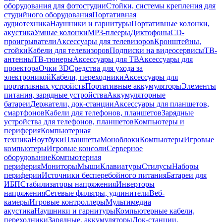
оборудования для фотостудии
Стойки, системы крепления для
студийного оборудования
Портативная
аудиотехника
Наушники и гарнитуры
Портативные колонки,
акустика
Умные колонки
MP3-плееры
Диктофоны
CD-
проигрыватели
Аксессуары для телевизоров
Кронштейны,
стойки
Кабели для телевизоров
Подписки на видеосервисы
ТВ-
антенны
ТВ-тюнеры
Аксессуары для ТВ
Аксессуары для
проектора
Очки 3D
Средства для ухода за
электроникой
Кабели, переходники
Аксессуары для
портативных устройств
Портативные аккумуляторы
Элементы
питания, зарядные устройства
Аккумуляторные
батареи
Держатели, док-станции
Аксессуары для планшетов,
смартфонов
Кабели для телефонов, планшетов
Зарядные
устройства для телефонов, планшетов
Компьютеры и
периферия
Компьютерная
техника
Ноутбуки
Планшеты
Моноблоки
Компьютеры
Игровые
компьютеры
Игровые консоли
Серверное
оборудование
Компьютерная
периферия
Мониторы
Мыши
Клавиатуры
Стилусы
Наборы
периферии
Источники бесперебойного питания
Батареи для
ИБП
Стабилизаторы напряжения
Инверторы
напряжения
Сетевые фильтры, удлинители
Веб-
камеры
Игровые контроллеры
Мультимедиа
акустика
Наушники и гарнитуры
Компьютерные кабели,
переходники
Зарядные, аккумуляторы
Док-станции,