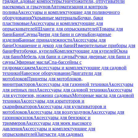
грядки
Садовые компостеры
Уничтожители, отпугиватели
насекомых и грызунов
Автоматизация и контроль
полива
Аксессуары и комплектующие для поливочного
оборудования
Укрывные материалы
Бочки, баки
пластиковые
Аксессуары и комплектующие для
опрыскивателей
Шланги для опрыскивателей
Товары для
бани
Бани
Сауны
Двери для бани и сауны
Бондарные
изделия
Банные принадлежности
Аксессуары для
бани
Оснащение и декор для бани
Измерительные приборы для
бани
Фитобочки, купели
Комплектующие для купелей
Окна
для бани
Мебель для бани и сауны
Ручки дверные для бани и
сауны
Эфирные масла
Спа-бассейны с
гидромассажем
Аксессуары и комплектующие для садовой
техники
Навесное оборудование
Двигатели для
мотоблоков
Прицепы для мотоблоков,
минитракторов
Аксессуары для газонной техники
Аксессуары
для цепных пил
Аксессуары для садовой техники
Аксессуары
для кусторезов, ножниц садовых
Моторные масла для садовой
техники
Аксессуары для аэратоторов и
скарификаторов
Аксессуары для культиваторов и
мотоблоков
Аксессуары для воздуходувок
Аксессуары для
газонокосилок
Аксессуары для бензокос и
триммеров
Аксессуары для моек высокого
давления
Аксессуары и комплектующие для
опрыскивателей
Запчасти для садовых