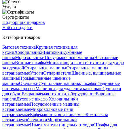
Услуги
Сертификаты
Подборщик подарков
Найти подарки
Категории товаров
Бытовая техника
Крупная техника для
кухни
Холодильники
Вытяжки
Кухонные
плиты
Морозильники
Посудомоечные машины
Настольные
плиты
Винные шкафы
Мини-холодильники
Техника для ухода
за одеждой
Стиральные машины
Стиральные машины
встраиваемые
Утюги
Отпариватели
Швейные, вышивальные
машины
Промышленные швейные
машины
Оверлоки
Сушильные машины, шкафы
Гладильные
системы, прессы
Машинки для удаления катышков
Сушилки
для обуви
Встраиваемая техника, оборудование
Варочные
панели
Духовые шкафы
Холодильники
встраиваемые
Посудомоечные машины
встраиваемые
Микроволновые печи
встраиваемые
Кофемашины встраиваемые
Комплекты
встраиваемой техники
Морозильники
встраиваемые
Измельчители пищевых отходов
Шкафы для