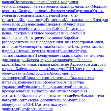
панели
Потолочные плиты
Багеты, молдинги,
уголки
Лакокрасочные материалы
Краски
Эмали
Лаки
Морилки,
пропитки
Колеры для краски
Растворители
Грунтовки
Краски,
эмали аэрозольные
Краски, эмали
Пены, клеи,
герметики
Жидкие гвозди
Герметики
Монтажная пена
Клеи для
обоев
Клеи для напольных покрытий
Очистители,
растворители
Фиксаторы резьбы
Клеи
Герметики,
пены
Электромонтажное оборудование
Розетки и
выключатели
Электрические звонки
Коробки
распределительные и подрозетники
Электропатроны
Вилки,
штепсели
Молниеприемники
Заземление
Электромонтажные
изделия
Клеммы
Средства диэлектрические
Трубки
термоусаживаемые
Изолирующие зажимы
Кабель и системы
для прокладки
Короба, трубы, металлорукав
Силовой
кабель
Наконечники, гильзы кабельные
Аксессуары для труб,
коробов
Кабельный крепеж
Арматура СИП
Электрощитовое
оборудование
Электрощиты
Аксессуары для
электрощита
Шины электротехнические
Выключатели
путевые, концевые
Трансформаторы
Аппаратура
управления
Рубильники
Предохранители
Частотные
преобразователи
Пускатели магнитные
Модульная
автоматика
Выключатели автоматические
Реле
Выключатели
нагрузки
Контакторы
Дополнительное модульное
оборудование
УЗИП
Автоматика пуска
двигателя
Дифференциальные