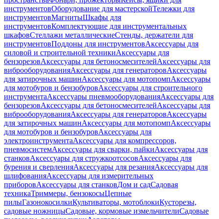
инструментов
Оборудование для мастерской
Тележки для
инструментов
Магниты
Шкафы для
инструментов
Комплектующие для инструментальных
шкафов
Стеллажи металлические
Стенды, держатели для
инструментов
Поддоны для инструментов
Аксессуары для
силовой и строительной техники
Аксессуары для
бензорезов
Аксессуары для бетоносмесителей
Аксессуары для
виброоборудования
Аксессуары для генераторов
Аксессуары
для затирочных машин
Аксессуары для мотопомп
Аксессуары
для мотобуров и бензобуров
Аксессуары для строительного
инструмента
Аксессуары пневмооборудования
Аксессуары для
бензорезов
Аксессуары для бетоносмесителей
Аксессуары для
виброоборудования
Аксессуары для генераторов
Аксессуары
для затирочных машин
Аксессуары для мотопомп
Аксессуары
для мотобуров и бензобуров
Аксессуары для
электроинструмента
Аксессуары для компрессоров,
пневмосистем
Аксессуары для сварки, пайки
Аксессуары для
станков
Аксессуары для стружкоотсосов
Аксессуары для
бурения и сверления
Аксессуары для резания
Аксессуары для
шлифования
Аксессуары для измерительных
приборов
Аксессуары для станков
Дом и сад
Садовая
техника
Триммеры, бензокосы
Цепные
пилы
Газонокосилки
Культиваторы, мотоблоки
Кусторезы,
садовые ножницы
Садовые, кормовые измельчители
Садовые