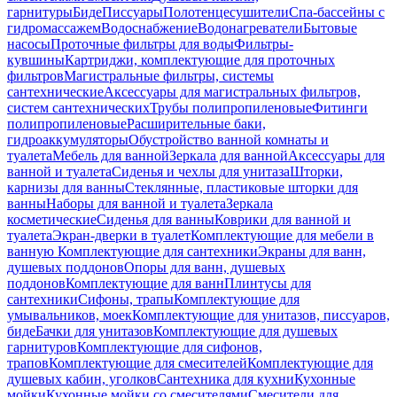
гарнитуры
Биде
Писсуары
Полотенцесушители
Спа-бассейны с
гидромассажем
Водоснабжение
Водонагреватели
Бытовые
насосы
Проточные фильтры для воды
Фильтры-
кувшины
Картриджи, комплектующие для проточных
фильтров
Магистральные фильтры, системы
сантехнические
Аксессуары для магистральных фильтров,
систем сантехнических
Трубы полипропиленовые
Фитинги
полипропиленовые
Расширительные баки,
гидроаккумуляторы
Обустройство ванной комнаты и
туалета
Мебель для ванной
Зеркала для ванной
Аксессуары для
ванной и туалета
Сиденья и чехлы для унитаза
Шторки,
карнизы для ванны
Стеклянные, пластиковые шторки для
ванны
Наборы для ванной и туалета
Зеркала
косметические
Сиденья для ванны
Коврики для ванной и
туалета
Экран-дверки в туалет
Комплектующие для мебели в
ванную
Комплектующие для сантехники
Экраны для ванн,
душевых поддонов
Опоры для ванн, душевых
поддонов
Комплектующие для ванн
Плинтусы для
сантехники
Сифоны, трапы
Комплектующие для
умывальников, моек
Комплектующие для унитазов, писсуаров,
биде
Бачки для унитазов
Комплектующие для душевых
гарнитуров
Комплектующие для сифонов,
трапов
Комплектующие для смесителей
Комплектующие для
душевых кабин, уголков
Сантехника для кухни
Кухонные
мойки
Кухонные мойки со смесителями
Смесители для