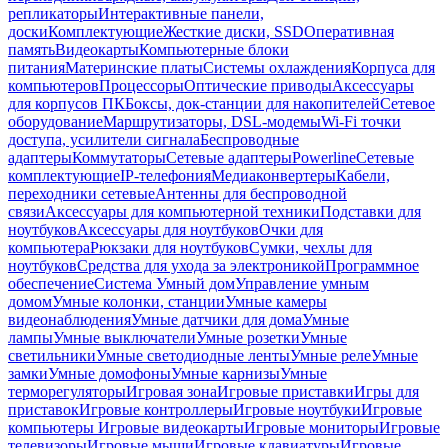
репликаторы
Интерактивные панели,
доски
Комплектующие
Жесткие диски, SSD
Оперативная
память
Видеокарты
Компьютерные блоки
питания
Материнские платы
Системы охлаждения
Корпуса для
компьютеров
Процессоры
Оптические приводы
Аксессуары
для корпусов ПК
Боксы, док-станции для накопителей
Сетевое
оборудование
Маршрутизаторы, DSL-модемы
Wi-Fi точки
доступа, усилители сигнала
Беспроводные
адаптеры
Коммутаторы
Сетевые адаптеры
Powerline
Сетевые
комплектующие
IP-телефония
Медиаконвертеры
Кабели,
переходники сетевые
Антенны для беспроводной
связи
Аксессуары для компьютерной техники
Подставки для
ноутбуков
Аксессуары для ноутбуков
Очки для
компьютера
Рюкзаки для ноутбуков
Сумки, чехлы для
ноутбуков
Средства для ухода за электроникой
Программное
обеспечение
Система Умный дом
Управление умным
домом
Умные колонки, станции
Умные камеры
видеонаблюдения
Умные датчики для дома
Умные
лампы
Умные выключатели
Умные розетки
Умные
светильники
Умные светодиодные ленты
Умные реле
Умные
замки
Умные домофоны
Умные карнизы
Умные
терморегуляторы
Игровая зона
Игровые приставки
Игры для
приставок
Игровые контроллеры
Игровые ноутбуки
Игровые
компьютеры
Игровые видеокарты
Игровые мониторы
Игровые
телевизоры
Игровые мыши
Игровые клавиатуры
Игровые