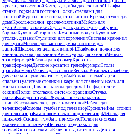
модули
Столешницы для кухни
Мебель для гостиной
Диваны,
кресла для гостиной
Комоды, тумбы для гостиной
Шкафы,
стенки, горки для гостиной
Полки, стеллажи для
гостиной
Журнальные столы, столы-книги
Кресла, стулья для
дома
Кресла-качалки, кресла-маятники
Мебель для
кухни
Столы, столики
Стулья для кухни
Стулья, табуреты
барные
Кухонный гарнитур
Кухонные модули
Кухонные
уголки, диваны
Стульчики для кормления
Системы хранения
для кухни
Мебель для ванной
Тумбы, консоли для
ванной
Шкафы, пеналы для ванной
Шкафчики, полки для
ванной
Зеркала для ванной
Аксессуары для ванной
Мебель-
трансформер
Мебель-трансформер
Кровати-
трансформеры
Детские кроватки-трансформеры
Столы-
трансформеры
Мебель для спальни
Зеркала
Комплекты мебели
для спальни
Прикроватные тумбы
Комоды и тумбы для
спальни
Туалетные столики
Шкафы для спальни
Мебель для
жилых комнат
Диваны, кресла для дома
Шкафы, стенки,
секции
Полки, стеллажи, системы хранения
Стулья,
кресла
Комоды и тумбы
Журнальные столы, столы-
книги
Кресла-качалки, кресла-маятники
Мебель для
телевизора
Комоды, тумбы под телевизор
Кронштейны, стойки
для телевизора
Каминокомплекты под телевизор
Мебель для
прихожей
Секции, тумбы в прихожую
Полки и системы
хранения в прихожую
Вешалки, подставки для
зонтов
Банкетки, скамьи
Ключницы, газетницы
Детская