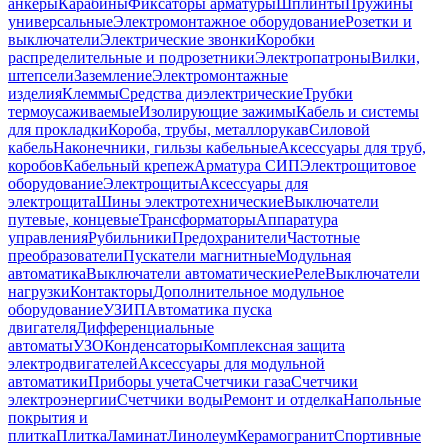
анкеры
Карабины
Фиксаторы арматуры
Шплинты
Пружины
универсальные
Электромонтажное оборудование
Розетки и
выключатели
Электрические звонки
Коробки
распределительные и подрозетники
Электропатроны
Вилки,
штепсели
Заземление
Электромонтажные
изделия
Клеммы
Средства диэлектрические
Трубки
термоусаживаемые
Изолирующие зажимы
Кабель и системы
для прокладки
Короба, трубы, металлорукав
Силовой
кабель
Наконечники, гильзы кабельные
Аксессуары для труб,
коробов
Кабельный крепеж
Арматура СИП
Электрощитовое
оборудование
Электрощиты
Аксессуары для
электрощита
Шины электротехнические
Выключатели
путевые, концевые
Трансформаторы
Аппаратура
управления
Рубильники
Предохранители
Частотные
преобразователи
Пускатели магнитные
Модульная
автоматика
Выключатели автоматические
Реле
Выключатели
нагрузки
Контакторы
Дополнительное модульное
оборудование
УЗИП
Автоматика пуска
двигателя
Дифференциальные
автоматы
УЗО
Конденсаторы
Комплексная защита
электродвигателей
Аксессуары для модульной
автоматики
Приборы учета
Счетчики газа
Счетчики
электроэнергии
Счетчики воды
Ремонт и отделка
Напольные
покрытия и
плитка
Плитка
Ламинат
Линолеум
Керамогранит
Спортивные