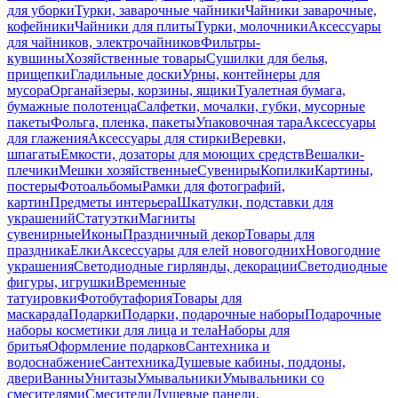
для уборки
Турки, заварочные чайники
Чайники заварочные,
кофейники
Чайники для плиты
Турки, молочники
Аксессуары
для чайников, электрочайников
Фильтры-
кувшины
Хозяйственные товары
Сушилки для белья,
прищепки
Гладильные доски
Урны, контейнеры для
мусора
Органайзеры, корзины, ящики
Туалетная бумага,
бумажные полотенца
Салфетки, мочалки, губки, мусорные
пакеты
Фольга, пленка, пакеты
Упаковочная тара
Аксессуары
для глажения
Аксессуары для стирки
Веревки,
шпагаты
Емкости, дозаторы для моющих средств
Вешалки-
плечики
Мешки хозяйственные
Сувениры
Копилки
Картины,
постеры
Фотоальбомы
Рамки для фотографий,
картин
Предметы интерьера
Шкатулки, подставки для
украшений
Статуэтки
Магниты
сувенирные
Иконы
Праздничный декор
Товары для
праздника
Елки
Аксессуары для елей новогодних
Новогодние
украшения
Светодиодные гирлянды, декорации
Светодиодные
фигуры, игрушки
Временные
татуировки
Фотобутафория
Товары для
маскарада
Подарки
Подарки, подарочные наборы
Подарочные
наборы косметики для лица и тела
Наборы для
бритья
Оформление подарков
Сантехника и
водоснабжение
Сантехника
Душевые кабины, поддоны,
двери
Ванны
Унитазы
Умывальники
Умывальники со
смесителями
Смесители
Душевые панели,