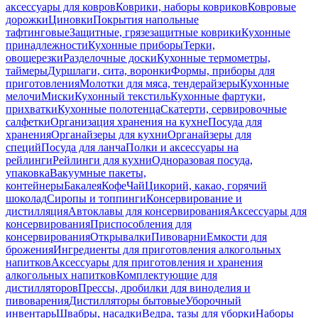
аксессуары для ковров
Коврики, наборы ковриков
Ковровые
дорожки
Циновки
Покрытия напольные
тафтинговые
Защитные, грязезащитные коврики
Кухонные
принадлежности
Кухонные приборы
Терки,
овощерезки
Разделочные доски
Кухонные термометры,
таймеры
Дуршлаги, сита, воронки
Формы, приборы для
приготовления
Молотки для мяса, тендерайзеры
Кухонные
мелочи
Миски
Кухонный текстиль
Кухонные фартуки,
прихватки
Кухонные полотенца
Скатерти, сервировочные
салфетки
Организация хранения на кухне
Посуда для
хранения
Органайзеры для кухни
Органайзеры для
специй
Посуда для ланча
Полки и аксессуары на
рейлинги
Рейлинги для кухни
Одноразовая посуда,
упаковка
Вакуумные пакеты,
контейнеры
Бакалея
Кофе
Чай
Цикорий, какао, горячий
шоколад
Сиропы и топпинги
Консервирование и
дистилляция
Автоклавы для консервирования
Аксессуары для
консервирования
Приспособления для
консервирования
Открывалки
Пивоварни
Емкости для
брожения
Ингредиенты для приготовления алкогольных
напитков
Аксессуары для приготовления и хранения
алкогольных напитков
Комплектующие для
дистилляторов
Прессы, дробилки для виноделия и
пивоварения
Дистилляторы бытовые
Уборочный
инвентарь
Швабры, насадки
Ведра, тазы для уборки
Наборы