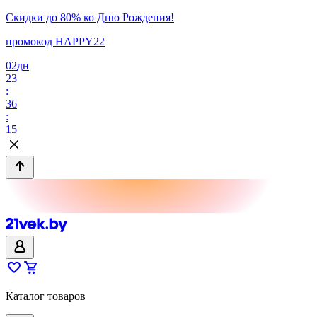
Скидки до 80% ко Дню Рождения!
промокод HAPPY22
02
дн
23
:
36
:
15
Каталог товаров