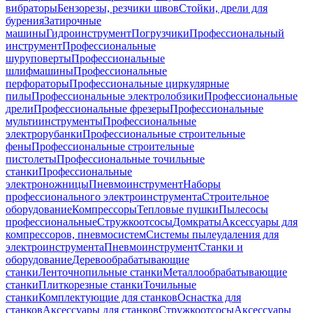
вибраторы
Бензорезы, резчики швов
Стойки, дрели для
бурения
Затирочные
машины
Гидроинструмент
Погрузчики
Профессиональный
инструмент
Профессиональные
шуруповерты
Профессиональные
шлифмашины
Профессиональные
перфораторы
Профессиональные циркулярные
пилы
Профессиональные электролобзики
Профессиональные
дрели
Профессиональные фрезеры
Профессиональные
мультиинструменты
Профессиональные
электрорубанки
Профессиональные строительные
фены
Профессиональные строительные
пистолеты
Профессиональные точильные
станки
Профессиональные
электроножницы
Пневмоинструмент
Наборы
профессионального электроинструмента
Строительное
оборудование
Компрессоры
Тепловые пушки
Пылесосы
профессиональные
Стружкоотсосы
Домкраты
Аксессуары для
компрессоров, пневмосистем
Системы пылеудаления для
электроинструмента
Пневмоинструмент
Станки и
оборудование
Деревообрабатывающие
станки
Ленточнопильные станки
Металлообрабатывающие
станки
Плиткорезные станки
Точильные
станки
Комплектующие для станков
Оснастка для
станков
Аксессуары для станков
Стружкоотсосы
Аксессуары