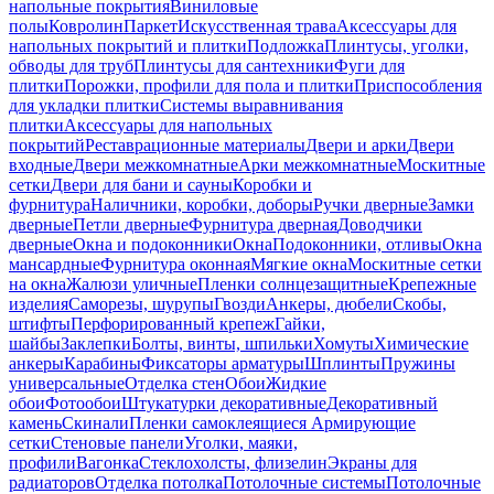
напольные покрытия
Виниловые
полы
Ковролин
Паркет
Искусственная трава
Аксессуары для
напольных покрытий и плитки
Подложка
Плинтусы, уголки,
обводы для труб
Плинтусы для сантехники
Фуги для
плитки
Порожки, профили для пола и плитки
Приспособления
для укладки плитки
Системы выравнивания
плитки
Аксессуары для напольных
покрытий
Реставрационные материалы
Двери и арки
Двери
входные
Двери межкомнатные
Арки межкомнатные
Москитные
сетки
Двери для бани и сауны
Коробки и
фурнитура
Наличники, коробки, доборы
Ручки дверные
Замки
дверные
Петли дверные
Фурнитура дверная
Доводчики
дверные
Окна и подоконники
Окна
Подоконники, отливы
Окна
мансардные
Фурнитура оконная
Мягкие окна
Москитные сетки
на окна
Жалюзи уличные
Пленки солнцезащитные
Крепежные
изделия
Саморезы, шурупы
Гвозди
Анкеры, дюбели
Скобы,
штифты
Перфорированный крепеж
Гайки,
шайбы
Заклепки
Болты, винты, шпильки
Хомуты
Химические
анкеры
Карабины
Фиксаторы арматуры
Шплинты
Пружины
универсальные
Отделка стен
Обои
Жидкие
обои
Фотообои
Штукатурки декоративные
Декоративный
камень
Скинали
Пленки самоклеящиеся
Армирующие
сетки
Стеновые панели
Уголки, маяки,
профили
Вагонка
Стеклохолсты, флизелин
Экраны для
радиаторов
Отделка потолка
Потолочные системы
Потолочные