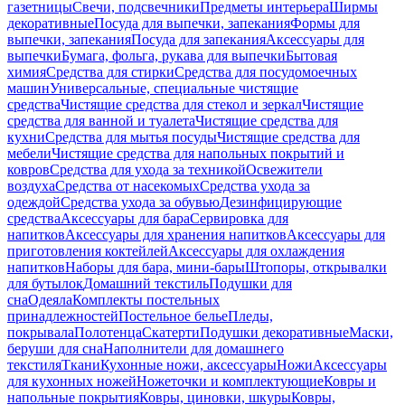
газетницы
Свечи, подсвечники
Предметы интерьера
Ширмы
декоративные
Посуда для выпечки, запекания
Формы для
выпечки, запекания
Посуда для запекания
Аксессуары для
выпечки
Бумага, фольга, рукава для выпечки
Бытовая
химия
Средства для стирки
Средства для посудомоечных
машин
Универсальные, специальные чистящие
средства
Чистящие средства для стекол и зеркал
Чистящие
средства для ванной и туалета
Чистящие средства для
кухни
Средства для мытья посуды
Чистящие средства для
мебели
Чистящие средства для напольных покрытий и
ковров
Средства для ухода за техникой
Освежители
воздуха
Средства от насекомых
Средства ухода за
одеждой
Средства ухода за обувью
Дезинфицирующие
средства
Аксессуары для бара
Сервировка для
напитков
Аксессуары для хранения напитков
Аксессуары для
приготовления коктейлей
Аксессуары для охлаждения
напитков
Наборы для бара, мини-бары
Штопоры, открывалки
для бутылок
Домашний текстиль
Подушки для
сна
Одеяла
Комплекты постельных
принадлежностей
Постельное белье
Пледы,
покрывала
Полотенца
Скатерти
Подушки декоративные
Маски,
беруши для сна
Наполнители для домашнего
текстиля
Ткани
Кухонные ножи, аксессуары
Ножи
Аксессуары
для кухонных ножей
Ножеточки и комплектующие
Ковры и
напольные покрытия
Ковры, циновки, шкуры
Ковры,