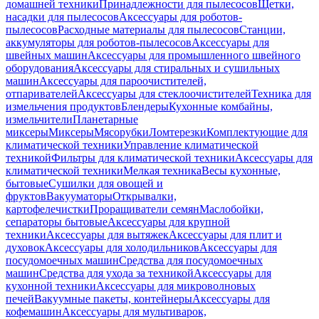
домашней техники
Принадлежности для пылесосов
Щетки,
насадки для пылесосов
Аксессуары для роботов-
пылесосов
Расходные материалы для пылесосов
Станции,
аккумуляторы для роботов-пылесосов
Аксессуары для
швейных машин
Аксессуары для промышленного швейного
оборудования
Аксессуары для стиральных и сушильных
машин
Аксессуары для пароочистителей,
отпаривателей
Аксессуары для стеклоочистителей
Техника для
измельчения продуктов
Блендеры
Кухонные комбайны,
измельчители
Планетарные
миксеры
Миксеры
Мясорубки
Ломтерезки
Комплектующие для
климатической техники
Управление климатической
техникой
Фильтры для климатической техники
Аксессуары для
климатической техники
Мелкая техника
Весы кухонные,
бытовые
Сушилки для овощей и
фруктов
Вакууматоры
Открывалки,
картофелечистки
Проращиватели семян
Маслобойки,
сепараторы бытовые
Аксессуары для крупной
техники
Аксессуары для вытяжек
Аксессуары для плит и
духовок
Аксессуары для холодильников
Аксессуары для
посудомоечных машин
Средства для посудомоечных
машин
Средства для ухода за техникой
Аксессуары для
кухонной техники
Аксессуары для микроволновых
печей
Вакуумные пакеты, контейнеры
Аксессуары для
кофемашин
Аксессуары для мультиварок,