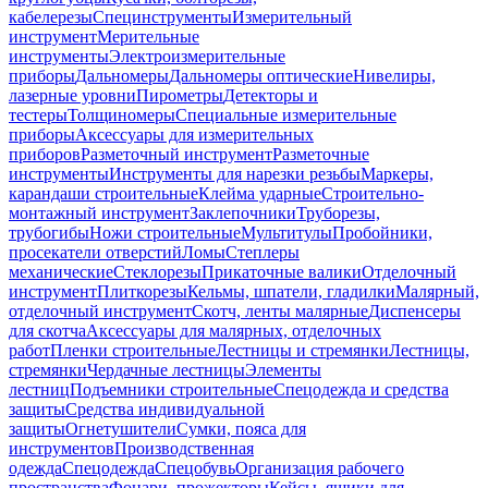
кабелерезы
Специнструменты
Измерительный
инструмент
Мерительные
инструменты
Электроизмерительные
приборы
Дальномеры
Дальномеры оптические
Нивелиры,
лазерные уровни
Пирометры
Детекторы и
тестеры
Толщиномеры
Специальные измерительные
приборы
Аксессуары для измерительных
приборов
Разметочный инструмент
Разметочные
инструменты
Инструменты для нарезки резьбы
Маркеры,
карандаши строительные
Клейма ударные
Строительно-
монтажный инструмент
Заклепочники
Труборезы,
трубогибы
Ножи строительные
Мультитулы
Пробойники,
просекатели отверстий
Ломы
Степлеры
механические
Стеклорезы
Прикаточные валики
Отделочный
инструмент
Плиткорезы
Кельмы, шпатели, гладилки
Малярный,
отделочный инструмент
Скотч, ленты малярные
Диспенсеры
для скотча
Аксессуары для малярных, отделочных
работ
Пленки строительные
Лестницы и стремянки
Лестницы,
стремянки
Чердачные лестницы
Элементы
лестниц
Подъемники строительные
Спецодежда и средства
защиты
Средства индивидуальной
защиты
Огнетушители
Сумки, пояса для
инструментов
Производственная
одежда
Спецодежда
Спецобувь
Организация рабочего
пространства
Фонари, прожекторы
Кейсы, ящики для