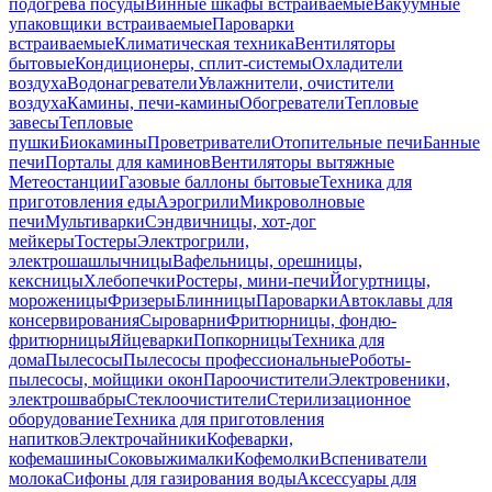
подогрева посуды
Винные шкафы встраиваемые
Вакуумные
упаковщики встраиваемые
Пароварки
встраиваемые
Климатическая техника
Вентиляторы
бытовые
Кондиционеры, сплит-системы
Охладители
воздуха
Водонагреватели
Увлажнители, очистители
воздуха
Камины, печи-камины
Обогреватели
Тепловые
завесы
Тепловые
пушки
Биокамины
Проветриватели
Отопительные печи
Банные
печи
Порталы для каминов
Вентиляторы вытяжные
Метеостанции
Газовые баллоны бытовые
Техника для
приготовления еды
Аэрогрили
Микроволновые
печи
Мультиварки
Сэндвичницы, хот-дог
мейкеры
Тостеры
Электрогрили,
электрошашлычницы
Вафельницы, орешницы,
кексницы
Хлебопечки
Ростеры, мини-печи
Йогуртницы,
мороженицы
Фризеры
Блинницы
Пароварки
Автоклавы для
консервирования
Сыроварни
Фритюрницы, фондю-
фритюрницы
Яйцеварки
Попкорницы
Техника для
дома
Пылесосы
Пылесосы профессиональные
Роботы-
пылесосы, мойщики окон
Пароочистители
Электровеники,
электрошвабры
Стеклоочистители
Стерилизационное
оборудование
Техника для приготовления
напитков
Электрочайники
Кофеварки,
кофемашины
Соковыжималки
Кофемолки
Вспениватели
молока
Сифоны для газирования воды
Аксессуары для