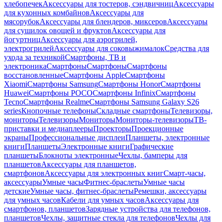
хлебопечек
Аксессуары для тостеров, сэндвичниц
Аксессуары
для кухонных комбайнов
Аксессуары для
мясорубок
Аксессуары для блендеров, миксеров
Аксессуары
для сушилок овощей и фруктов
Аксессуары для
йогуртниц
Аксессуары для аэрогрилей,
электрогрилей
Аксессуары для соковыжималок
Средства для
ухода за техникой
Смартфоны, ТВ и
электроника
Смартфоны
Смартфоны
Смартфоны
восстановленные
Смартфоны Apple
Смартфоны
Xiaomi
Смартфоны Samsung
Смартфоны Honor
Смартфоны
Huawei
Смартфоны POCO
Смартфоны Infinix
Смартфоны
Tecno
Смартфоны Realme
Смартфоны Samsung Galaxy S26
series
Кнопочные телефоны
Складные смартфоны
Телевизоры,
мониторы
Телевизоры
Мониторы
Мониторы-телевизоры
ТВ-
приставки и медиаплееры
Проекторы
Проекционные
экраны
Профессиональные дисплеи
Планшеты, электронные
книги
Планшеты
Электронные книги
Графические
планшеты
Блокноты электронные
Чехлы, бамперы для
планшетов
Аксессуары для планшетов,
смартфонов
Аксессуары для электронных книг
Смарт-часы,
аксессуары
Умные часы
Фитнес-браслеты
Умные часы
детские
Умные часы, фитнес-браслеты
Ремешки, аксессуары
для умных часов
Кабели для умных часов
Аксессуары для
смартфонов, планшетов
Зарядные устройства для телефонов,
планшетов
Чехлы, защитные стекла для телефонов
Чехлы для