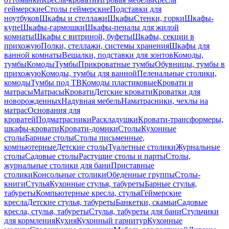
геймерские
Столы геймерские
Подставки для
ноутбуков
Шкафы и стеллажи
Шкафы
Стенки, горки
Шкафы-
купе
Шкафы-гармошки
Шкафы-пеналы для жилой
комнаты
Шкафы с витриной, буфеты
Шкафы, секции в
прихожую
Полки, стеллажи, системы хранения
Шкафы для
ванной комнаты
Вешалки, подставки для зонтов
Комоды,
тумбы
Комоды
Тумбы
Прикроватные тумбы
Обувницы, тумбы в
прихожую
Комоды, тумбы для ванной
Пеленальные столики,
комоды
Тумбы под ТВ
Комоды пластиковые
Кровати и
матрасы
Матрасы
Кровати
Детские кровати
Кроватки для
новорожденных
Надувная мебель
Наматрасники, чехлы на
матрас
Основания для
кроватей
Подматрасники
Раскладушки
Кровати-трансформеры,
шкафы-кровати
Кровати-домики
Столы
Кухонные
столы
Барные столы
Столы письменные,
компьютерные
Детские столы
Туалетные столики
Журнальные
столы
Садовые столы
Растущие столы и парты
Столы,
журнальные столики для бани
Приставные
столики
Консольные столики
Обеденные группы
Столы-
книги
Стулья
Кухонные стулья, табуреты
Барные стулья,
табуреты
Компьютерные кресла, стулья
Геймерские
кресла
Детские стулья, табуреты
Банкетки, скамьи
Садовые
кресла, стулья, табуреты
Стулья, табуреты для бани
Стульчики
для кормления
Кухня
Кухонный гарнитур
Кухонные