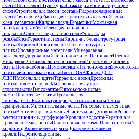
смеси
Шпатлевки
Штукатурки
Стяжки, самонивелирующие
смеси
Строительные смеси, составы
Гидроизоляционные
смеси
Грунтовки
Добавки для строительных смесей
Пены,
клеи, герметики
Жидкие гвозди
Герметики
Монтажная
пена
Клеи для обоев
Клеи для напольных
покрытий
Очистители, растворители
Фиксаторы
резьбы
Клеи
Герметики, пены
Кирпичи, блоки, тротуарная
плитка
Кирпичи
Строительные блоки
Тротуарная
плитка
Изоляционные материалы
Минеральная
вата
Экструдированный пенополистирол
Пенопласт
Пленки,
мембраны
Отражающая теплоизоляция
Гидроизоляционные
ленты
Поликарбонат
Шумоизоляция
Теплоизоляция
Звукоизоляц
плитные и пиломатериалы
Плиты OSB
Фанера
ДСП,
ЛДСП
Мебельные щиты
Террасные доски
Древесные
плиты
Пиломатериалы
Материалы для сухого
строительства
Гипсокартон
Гипсоволокнистые
листы
Цементные плиты
Профили для
гипсокартона
Комплектующие для гипсокартона
Ленты
армирующие
Уплотнительные ленты
Гипсовые и цементные
плиты
Вентиляторы вытяжные
Системы воздуховодов
Решетки
вентиляционные, диффузоры
Кровля и водосток
Черепица и
кровельные материалы
Водосточные системы
Поверхностный
водоотвод
Кровельные софиты
Доборные элементы
кровли
Гидроизоляционные