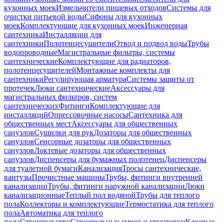
кухонных моек
Измельчители пищевых отходов
Системы для
очистки питьевой воды
Сифоны для кухонных
моек
Комплектующие для кухонных моек
Инженерная
сантехника
Инсталляции для
сантехники
Полотенцесушители
Отвод и подвод воды
Трубы
водопроводные
Магистральные фильтры, системы
сантехнические
Комплектующие для радиаторов,
полотенцесушителей
Монтажные комплекты для
сантехники
Регулирующая арматура
Системы защиты от
протечек
Люки сантехнические
Аксессуары для
магистральных фильтров, систем
сантехнических
Фитинги
Комплектующие для
инсталляций
Опрессовочные насосы
Сантехника для
общественных мест
Аксессуары для общественных
санузлов
Сушилки для рук
Дозаторы для общественных
санузлов
Сенсорные дозаторы для общественных
санузлов
Локтевые дозаторы для общественных
санузлов
Диспенсеры для бумажных полотенец
Диспенсеры
для туалетной бумаги
Канализация
Тросы сантехнические,
вантузы
Прочистные машины
Трубы, фитинги внутренней
канализации
Трубы, фитинги наружной канализации
Люки
канализационные
Теплый пол водяной
Трубы для теплого
пола
Коллекторы и комплектующие
Термостатика для теплого
пола
Автоматика для теплого
пола
Строительство
Строительные смеси и грунтовки
Клеевые