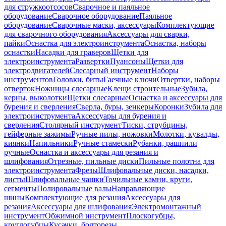
для стружкоотсосов
Сварочное и паяльное
оборудование
Сварочное оборудование
Паяльное
оборудование
Сварочные маски, аксессуары
Комплектующие
для сварочного оборудования
Аксессуары для сварки,
пайки
Оснастка для электроинструмента
Оснастка, наборы
оснастки
Насадки для граверов
Щетки для
электроинструмента
Развертки
Пуансоны
Щетки для
электродвигателей
Слесарный инструмент
Наборы
инструментов
Головки, биты
Гаечные ключи
Отвертки, наборы
отверток
Ножницы слесарные
Клещи строительные
Зубила,
керны, выколотки
Щетки слесарные
Оснастка и аксессуары для
бурения и сверления
Сверла, буры, зенкеры
Коронки
Зубила для
электроинструмента
Аксессуары для бурения и
сверления
Столярный инструмент
Тиски, струбцины,
гейферные зажимы
Ручные пилы, ножовки
Молотки, кувалды,
киянки
Напильники
Ручные стамески
Рубанки, рашпили
ручные
Оснастка и аксессуары для резания и
шлифования
Отрезные, пильные диски
Пильные полотна для
электроинструмента
Фрезы
Шлифовальные диски, насадки,
листы
Шлифовальные чашки
Точильные камни, круги,
сегменты
Полировальные валы
Направляющие
шины
Комплектующие для резания
Аксессуары для
резания
Аксессуары для шлифования
Электромонтажный
инструмент
Обжимной инструмент
Плоскогубцы,
круглогубцы
Кусачки, болторезы,