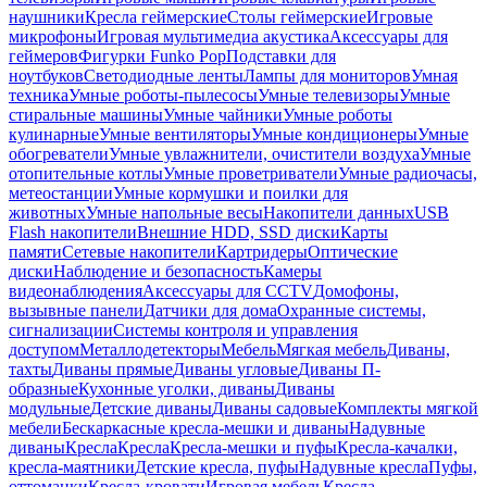
наушники
Кресла геймерские
Столы геймерские
Игровые
микрофоны
Игровая мультимедиа акустика
Аксессуары для
геймеров
Фигурки Funko Pop
Подставки для
ноутбуков
Светодиодные ленты
Лампы для мониторов
Умная
техника
Умные роботы-пылесосы
Умные телевизоры
Умные
стиральные машины
Умные чайники
Умные роботы
кулинарные
Умные вентиляторы
Умные кондиционеры
Умные
обогреватели
Умные увлажнители, очистители воздуха
Умные
отопительные котлы
Умные проветриватели
Умные радиочасы,
метеостанции
Умные кормушки и поилки для
животных
Умные напольные весы
Накопители данных
USB
Flash накопители
Внешние HDD, SSD диски
Карты
памяти
Сетевые накопители
Картридеры
Оптические
диски
Наблюдение и безопасность
Камеры
видеонаблюдения
Аксессуары для CCTV
Домофоны,
вызывные панели
Датчики для дома
Охранные системы,
сигнализации
Системы контроля и управления
доступом
Металлодетекторы
Мебель
Мягкая мебель
Диваны,
тахты
Диваны прямые
Диваны угловые
Диваны П-
образные
Кухонные уголки, диваны
Диваны
модульные
Детские диваны
Диваны садовые
Комплекты мягкой
мебели
Бескаркасные кресла-мешки и диваны
Надувные
диваны
Кресла
Кресла
Кресла-мешки и пуфы
Кресла-качалки,
кресла-маятники
Детские кресла, пуфы
Надувные кресла
Пуфы,
оттоманки
Кресла-кровати
Игровая мебель
Кресла