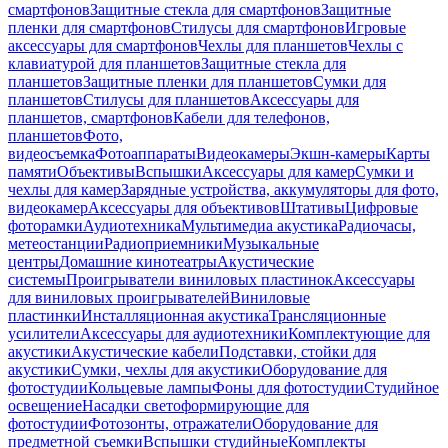
смартфонов
Защитные стекла для смартфонов
Защитные
пленки для смартфонов
Стилусы для смартфонов
Игровые
аксессуары для смартфонов
Чехлы для планшетов
Чехлы с
клавиатурой для планшетов
Защитные стекла для
планшетов
Защитные пленки для планшетов
Сумки для
планшетов
Стилусы для планшетов
Аксессуары для
планшетов, смартфонов
Кабели для телефонов,
планшетов
Фото,
видеосъемка
Фотоаппараты
Видеокамеры
Экшн-камеры
Карты
памяти
Объективы
Вспышки
Аксессуары для камер
Сумки и
чехлы для камер
Зарядные устройства, аккумуляторы для фото,
видеокамер
Аксессуары для объективов
Штативы
Цифровые
фоторамки
Аудиотехника
Мультимедиа акустика
Радиочасы,
метеостанции
Радиоприемники
Музыкальные
центры
Домашние кинотеатры
Акустические
системы
Проигрыватели виниловых пластинок
Аксессуары
для виниловых проигрывателей
Виниловые
пластинки
Инсталляционная акустика
Трансляционные
усилители
Аксессуары для аудиотехники
Комплектующие для
акустики
Акустические кабели
Подставки, стойки для
акустики
Сумки, чехлы для акустики
Оборудование для
фотостудии
Кольцевые лампы
Фоны для фотостудии
Студийное
освещение
Насадки светоформирующие для
фотостудии
Фотозонты, отражатели
Оборудование для
предметной съемки
Вспышки студийные
Комплекты