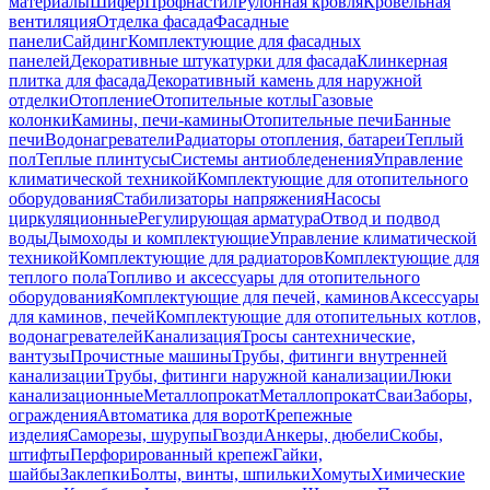
материалы
Шифер
Профнастил
Рулонная кровля
Кровельная
вентиляция
Отделка фасада
Фасадные
панели
Сайдинг
Комплектующие для фасадных
панелей
Декоративные штукатурки для фасада
Клинкерная
плитка для фасада
Декоративный камень для наружной
отделки
Отопление
Отопительные котлы
Газовые
колонки
Камины, печи-камины
Отопительные печи
Банные
печи
Водонагреватели
Радиаторы отопления, батареи
Теплый
пол
Теплые плинтусы
Системы антиобледенения
Управление
климатической техникой
Комплектующие для отопительного
оборудования
Стабилизаторы напряжения
Насосы
циркуляционные
Регулирующая арматура
Отвод и подвод
воды
Дымоходы и комплектующие
Управление климатической
техникой
Комплектующие для радиаторов
Комплектующие для
теплого пола
Топливо и аксессуары для отопительного
оборудования
Комплектующие для печей, каминов
Аксессуары
для каминов, печей
Комплектующие для отопительных котлов,
водонагревателей
Канализация
Тросы сантехнические,
вантузы
Прочистные машины
Трубы, фитинги внутренней
канализации
Трубы, фитинги наружной канализации
Люки
канализационные
Металлопрокат
Металлопрокат
Сваи
Заборы,
ограждения
Автоматика для ворот
Крепежные
изделия
Саморезы, шурупы
Гвозди
Анкеры, дюбели
Скобы,
штифты
Перфорированный крепеж
Гайки,
шайбы
Заклепки
Болты, винты, шпильки
Хомуты
Химические