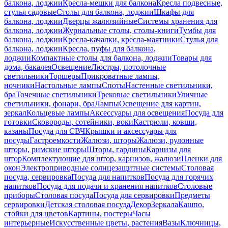
балкона, лоджии
Кресла-мешки для балкона
Кресла подвесные,
стулья садовые
Столы для балкона, лоджии
Шкафы для
балкона, лоджии
Дверцы жалюзийные
Системы хранения для
балкона, лоджии
Журнальные столы, столы-книги
Тумбы для
балкона, лоджии
Кресла-качалки, кресла-маятники
Стулья для
балкона, лоджии
Кресла, пуфы для балкона,
лоджии
Компактные столы для балкона, лоджии
Товары для
дома, бакалея
Освещение
Люстры, потолочные
светильники
Торшеры
Прикроватные лампы,
ночники
Настольные лампы
Споты
Настенные светильники,
бра
Точечные светильники
Трековые светильники
Уличные
светильники, фонари, бра
Лампы
Освещение для картин,
зеркал
Кольцевые лампы
Аксессуары для освещения
Посуда для
готовки
Сковороды, сотейники, воки
Кастрюли, ковши,
казаны
Посуда для СВЧ
Крышки и аксессуары для
посуды
Гастроемкости
Жалюзи, шторы
Жалюзи, рулонные
шторы, римские шторы
Шторы, гардины
Карнизы для
штор
Комплектующие для штор, карнизов, жалюзи
Пленки для
окон
Электроприводные солнцезащитные системы
Столовая
посуда, сервировка
Посуда для напитков
Посуда для горячих
напитков
Посуда для подачи и хранения напитков
Столовые
приборы
Столовая посуда
Посуда для сервировки
Предметы
сервировки
Детская столовая посуда
Декор
Зеркала
Кашпо,
стойки для цветов
Картины, постеры
Часы
интерьерные
Искусственные цветы, растения
Вазы
Ключницы,