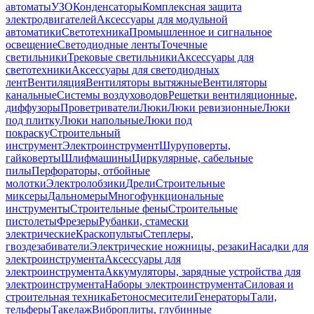
автоматы
УЗО
Конденсаторы
Комплексная защита
электродвигателей
Аксессуары для модульной
автоматики
Светотехника
Промышленное и сигнальное
освещение
Светодиодные ленты
Точечные
светильники
Трековые светильники
Аксессуары для
светотехники
Аксессуары для светодиодных
лент
Вентиляция
Вентиляторы вытяжные
Вентиляторы
канальные
Системы воздуховодов
Решетки вентиляционные,
диффузоры
Проветриватели
Люки
Люки ревизионные
Люки
под плитку
Люки напольные
Люки под
покраску
Строительный
инструмент
Электроинструмент
Шуруповерты,
гайковерты
Шлифмашины
Циркулярные, сабельные
пилы
Перфораторы, отбойные
молотки
Электролобзики
Дрели
Строительные
миксеры
Дальномеры
Многофункциональные
инструменты
Строительные фены
Строительные
пистолеты
Фрезеры
Рубанки, стамески
электрические
Краскопульты
Степлеры,
гвоздезабиватели
Электрические ножницы, резаки
Насадки для
электроинструмента
Аксессуары для
электроинструмента
Аккумуляторы, зарядные устройства для
электроинструмента
Наборы электроинструмента
Силовая и
строительная техника
Бетоносмесители
Генераторы
Тали,
тельферы
Такелаж
Виброплиты, глубинные