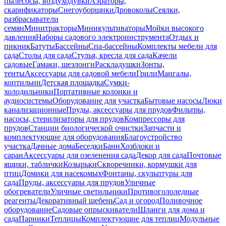
пылесосы, воздуходувки
Аэраторы,
скарификаторы
Снегоуборщики
Дровоколы
Сеялки,
разбрасыватели
семян
Минитракторы
Миникультиваторы
Мойки высокого
давления
Наборы садового электроинструмента
Отдых и
пикник
Батуты
Бассейны
Спа-бассейны
Комплекты мебели для
сада
Столы для сада
Стулья, кресла для сада
Качели
садовые
Гамаки, шезлонги
Раскладушки
Зонты,
тенты
Аксессуары для садовой мебели
Грили
Мангалы,
коптильни
Детская площадка
Сумки-
холодильники
Портативные колонки и
аудиосистемы
Оборудование для участка
Бытовые насосы
Люки
канализационные
Пруды, аксессуары для прудов
Фильтры,
насосы, стерилизаторы для прудов
Компрессоры для
прудов
Станции биологической очистки
Запчасти и
комплектующие для оборудования
Благоустройство
участка
Дачные дома
Беседки
Бани
Хозблоки и
сараи
Аксессуары для озеленения сада
Декор для сада
Почтовые
ящики, таблички
Козырьки
Скворечники, кормушки для
птиц
Домики для насекомых
Фонтаны, скульптуры для
сада
Пруды, аксессуары для прудов
Уличные
обогреватели
Уличные светильники
Противогололедные
реагенты
Декоративный щебень
Сад и огород
Поливочное
оборудование
Садовые опрыскиватели
Шланги для дома и
сада
Парники
Теплицы
Комплектующие для теплиц
Модульные