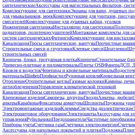
сантехнические
Аксессуары для магистральных фильтров, сист
Комплектующие для сантехники
Экраны для ванн, душевых по
для умывальников, моек
Комплектующие для унитазов, писсуар
смесителей
Комплектующие для душевых кабин, уголков
Инженерная сантехника
Инсталляции для сантехники
Полотенц
радиаторов, полотенцесушителей
Монтажные комплекты для с
систем сантехнических
Фитинги
Комплектующие для инсталля
Канализация
Тросы сантехнические, вантузы
Прочистные маши
Строительные смеси и грунтовки
Клеевые смеси
Шпатлевки
Шту
строительных смесей
Кирпичи, блоки, тротуарная плитка
Кирпичи
Строительные бло
Древесно-плитные и пиломатериалы
Плиты OSB
Фанера
ДСП, 
Кровля и водосток
Черепица и кровельные материалы
Водосточ
материалы
Шифер
Профнастил
Рулонная кровля
Кровельная вен
Отопление
Отопительные котлы
Газовые колонки
Камины, печи
антиобледенения
Управление климатической техникой
Канализация
Тросы сантехнические, вантузы
Прочистные маши
Крепежные изделия
Саморезы, шурупы
Гвозди
Анкеры, дюбели
анкеры
Карабины
Фиксаторы арматуры
Шплинты
Пружины унив
Электромонтажные изделия
Клеммы
Средства диэлектрические
Электрощитовое оборудование
Электрощиты
Аксессуары для э
управления
Рубильники
Предохранители
Частотные преобразов
Приборы учета
Счетчики газа
Счетчики электроэнергии
Счетчи
Аксессуары для напольных покрытий и плитки
Подложка
Плинт