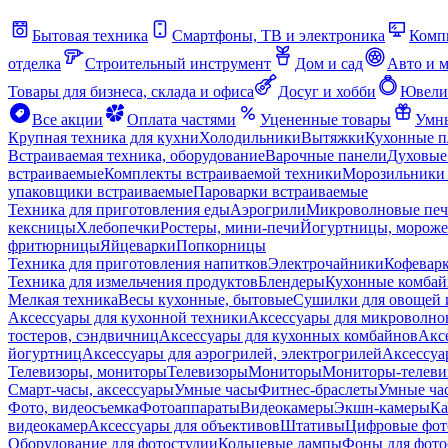
Бытовая техника
Смартфоны, ТВ и электроника
Комп
отделка
Строительный инструмент
Дом и сад
Авто и 
Товары для бизнеса, склада и офиса
Досуг и хобби
Ювели
Все акции
Оплата частями
Уцененные товары
Умны
Крупная техника для кухни
Холодильники
Вытяжки
Кухонные 
Встраиваемая техника, оборудование
Варочные панели
Духовые
встраиваемые
Комплекты встраиваемой техники
Морозильники 
упаковщики встраиваемые
Пароварки встраиваемые
Техника для приготовления еды
Аэрогрили
Микроволновые пе
кексницы
Хлебопечки
Ростеры, мини-печи
Йогуртницы, морож
фритюрницы
Яйцеварки
Попкорницы
Техника для приготовления напитков
Электрочайники
Кофевар
Техника для измельчения продуктов
Блендеры
Кухонные комбай
Мелкая техника
Весы кухонные, бытовые
Сушилки для овощей 
Аксессуары для кухонной техники
Аксессуары для микроволно
тостеров, сэндвичниц
Аксессуары для кухонных комбайнов
Акс
йогуртниц
Аксессуары для аэрогрилей, электрогрилей
Аксессуа
Телевизоры, мониторы
Телевизоры
Мониторы
Мониторы-телеви
Смарт-часы, аксессуары
Умные часы
Фитнес-браслеты
Умные ча
Фото, видеосъемка
Фотоаппараты
Видеокамеры
Экшн-камеры
Ка
видеокамер
Аксессуары для объективов
Штативы
Цифровые фот
Оборудование для фотостудии
Кольцевые лампы
Фоны для фото