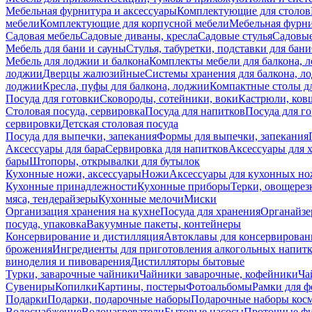
Мебельная фурнитура и аксессуары
Комплектующие для столов
мебели
Комплектующие для корпусной мебели
Мебельная фурн
Садовая мебель
Садовые диваны, кресла
Садовые стулья
Садовые
Мебель для бани и сауны
Стулья, табуретки, подставки для бани
Мебель для лоджии и балкона
Комплекты мебели для балкона, 
лоджии
Дверцы жалюзийные
Системы хранения для балкона, л
лоджии
Кресла, пуфы для балкона, лоджии
Компактные столы дл
Посуда для готовки
Сковороды, сотейники, воки
Кастрюли, ков
Столовая посуда, сервировка
Посуда для напитков
Посуда для г
сервировки
Детская столовая посуда
Посуда для выпечки, запекания
Формы для выпечки, запекания
Аксессуары для бара
Сервировка для напитков
Аксессуары для 
бары
Штопоры, открывалки для бутылок
Кухонные ножи, аксессуары
Ножи
Аксессуары для кухонных н
Кухонные принадлежности
Кухонные приборы
Терки, овощерез
мяса, тендерайзеры
Кухонные мелочи
Миски
Организация хранения на кухне
Посуда для хранения
Органайзе
посуда, упаковка
Вакуумные пакеты, контейнеры
Консервирование и дистилляция
Автоклавы для консервирован
брожения
Ингредиенты для приготовления алкогольных напит
виноделия и пивоварения
Дистилляторы бытовые
Турки, заварочные чайники
Чайники заварочные, кофейники
Ча
Сувениры
Копилки
Картины, постеры
Фотоальбомы
Рамки для ф
Подарки
Подарки, подарочные наборы
Подарочные наборы косм
Водоснабжение
Водонагреватели
Бытовые насосы
Проточные фи