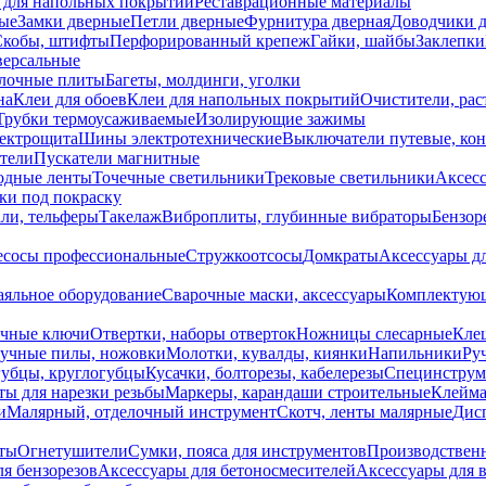
 для напольных покрытий
Реставрационные материалы
ые
Замки дверные
Петли дверные
Фурнитура дверная
Доводчики 
Скобы, штифты
Перфорированный крепеж
Гайки, шайбы
Заклепки
ерсальные
лочные плиты
Багеты, молдинги, уголки
на
Клеи для обоев
Клеи для напольных покрытий
Очистители, рас
Трубки термоусаживаемые
Изолирующие зажимы
лектрощита
Шины электротехнические
Выключатели путевые, ко
атели
Пускатели магнитные
одные ленты
Точечные светильники
Трековые светильники
Аксесс
и под покраску
ли, тельферы
Такелаж
Виброплиты, глубинные вибраторы
Бензор
сосы профессиональные
Стружкоотсосы
Домкраты
Аксессуары д
аяльное оборудование
Сварочные маски, аксессуары
Комплектующ
ечные ключи
Отвертки, наборы отверток
Ножницы слесарные
Кле
учные пилы, ножовки
Молотки, кувалды, киянки
Напильники
Ру
убцы, круглогубцы
Кусачки, болторезы, кабелерезы
Специнструм
ы для нарезки резьбы
Маркеры, карандаши строительные
Клейма
и
Малярный, отделочный инструмент
Скотч, ленты малярные
Дисп
иты
Огнетушители
Сумки, пояса для инструментов
Производствен
я бензорезов
Аксессуары для бетоносмесителей
Аксессуары для 