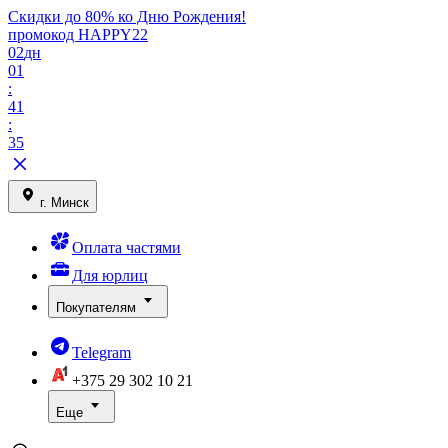
Скидки до 80% ко Дню Рождения!
промокод HAPPY22
02
дн
01
:
41
:
35
г. Минск
Оплата частями
Для юрлиц
Покупателям
Telegram
+375 29
302 10 21
Еще