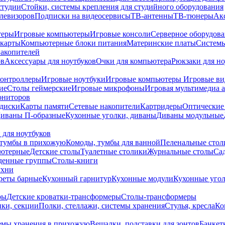
студии
Стойки, системы крепления для студийного оборудования
елевизоров
Подписки на видеосервисы
ТВ-антенны
ТВ-тюнеры
Ак
теры
Игровые компьютеры
Игровые консоли
Серверное оборудов
карты
Компьютерные блоки питания
Материнские платы
Системы
накопителей
ов
Аксессуары для ноутбуков
Очки для компьютера
Рюкзаки для но
контроллеры
Игровые ноутбуки
Игровые компьютеры
Игровые ви
ие
Столы геймерские
Игровые микрофоны
Игровая мультимедиа 
ониторов
диски
Карты памяти
Сетевые накопители
Картридеры
Оптические
иваны П-образные
Кухонные уголки, диваны
Диваны модульные
 для ноутбуков
тумбы в прихожую
Комоды, тумбы для ванной
Пеленальные стол
ьютерные
Детские столы
Туалетные столики
Журнальные столы
Са
денные группы
Столы-книги
ухни
уреты барные
Кухонный гарнитур
Кухонные модули
Кухонные угол
ры
Детские кроватки-трансформеры
Столы-трансформеры
ки, секции
Полки, стеллажи, системы хранения
Стулья, кресла
Ко
емы хранения в прихожую
Вешалки, подставки для зонтов
Банкет