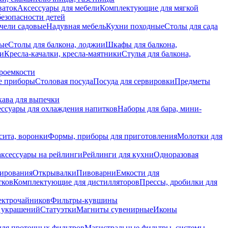
ваток
Аксессуары для мебели
Комплектующие для мягкой
безопасности детей
чели садовые
Надувная мебель
Кухни походные
Столы для сада
вые
Столы для балкона, лоджии
Шкафы для балкона,
ии
Кресла-качалки, кресла-маятники
Стулья для балкона,
роемкости
е приборы
Столовая посуда
Посуда для сервировки
Предметы
укава для выпечки
ссуары для охлаждения напитков
Наборы для бара, мини-
сита, воронки
Формы, приборы для приготовления
Молотки для
аксессуары на рейлинги
Рейлинги для кухни
Одноразовая
вирования
Открывалки
Пивоварни
Емкости для
тков
Комплектующие для дистилляторов
Прессы, дробилки для
лектрочайников
Фильтры-кувшины
я украшений
Статуэтки
Магниты сувенирные
Иконы
ля проточных фильтров
Магистральные фильтры, системы