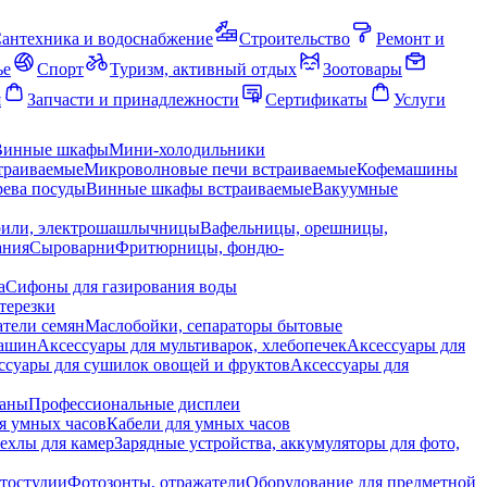
антехника и водоснабжение
Строительство
Ремонт и
ье
Спорт
Туризм, активный отдых
Зоотовары
я
Запчасти и принадлежности
Сертификаты
Услуги
Винные шкафы
Мини-холодильники
траиваемые
Микроволновые печи встраиваемые
Кофемашины
ева посуды
Винные шкафы встраиваемые
Вакуумные
рили, электрошашлычницы
Вафельницы, орешницы,
ания
Сыроварни
Фритюрницы, фондю-
а
Сифоны для газирования воды
терезки
тели семян
Маслобойки, сепараторы бытовые
машин
Аксессуары для мультиварок, хлебопечек
Аксессуары для
ссуары для сушилок овощей и фруктов
Аксессуары для
раны
Профессиональные дисплеи
я умных часов
Кабели для умных часов
ехлы для камер
Зарядные устройства, аккумуляторы для фото,
тостудии
Фотозонты, отражатели
Оборудование для предметной