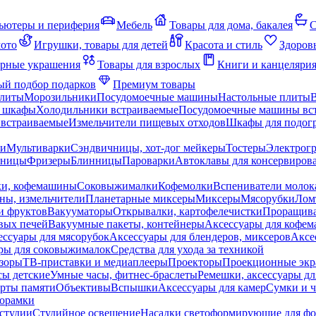
ьютеры и периферия
Мебель
Товары для дома, бакалея
С
мото
Игрушки, товары для детей
Красота и стиль
Здоров
рные украшения
Товары для взрослых
Книги и канцеляри
й подбор подарков
Премиум товары
плиты
Морозильники
Посудомоечные машины
Настольные плиты
 шкафы
Холодильники встраиваемые
Посудомоечные машины вс
встраиваемые
Измельчители пищевых отходов
Шкафы для подогр
чи
Мультиварки
Сэндвичницы, хот-дог мейкеры
Тостеры
Электрог
еницы
Фризеры
Блинницы
Пароварки
Автоклавы для консервиров
ки, кофемашины
Соковыжималки
Кофемолки
Вспениватели молок
ны, измельчители
Планетарные миксеры
Миксеры
Мясорубки
Лом
и фруктов
Вакууматоры
Открывалки, картофелечистки
Проращива
вых печей
Вакуумные пакеты, контейнеры
Аксессуары для кофе
ессуары для мясорубок
Аксессуары для блендеров, миксеров
Аксе
ры для соковыжималок
Средства для ухода за техникой
зоры
ТВ-приставки и медиаплееры
Проекторы
Проекционные эк
сы детские
Умные часы, фитнес-браслеты
Ремешки, аксессуары дл
рты памяти
Объективы
Вспышки
Аксессуары для камер
Сумки и ч
орамки
студии
Студийное освещение
Насадки светоформирующие для фо