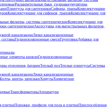
иленовые
Расширительные баки, гидроаккумуляторы
ванн
Плинтусы для сантехники
Сифоны, трапы
Комплектующие
уров
Комплектующие для сифонов, трапов
Комплектующие для
ьные фильтры, системы сантехнические
Комплектующие для
юки сантехнические
Аксессуары для магистральных фильтров,
ружной канализации
Люки канализационные
 составы
Гидроизоляционные смеси
Грунтовки
Добавки для
атериалы
рные элементы кровли
Гидроизоляционные
оры отопления, батареи
Теплый пол
Теплые плинтусы
Системы
ружной канализации
Люки канализационные
Болты, винты, шпильки
Хомуты
Химические
нцевые
Трансформаторы
Аппаратура
я плитки
Порожки, профили для пола и плитки
Приспособления