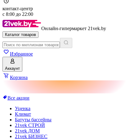
контакт-центр
с
8:00
до
22:00
Онлайн-гипермаркет 21vek.by
Каталог товаров
Избранное
Аккаунт
Корзина
Все акции
Уценка
Климат
Батуты бассейны
21vek СТРОЙ
21vek ДОМ
21vek БИЗНЕС