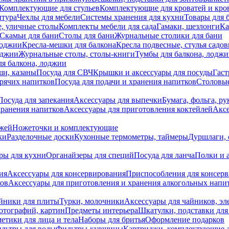
Комплектующие для стульев
Комплектующие для кроватей и кро
итура
Чехлы для мебели
Системы хранения для кухни
Товары для 
, уличные столы
Комплекты мебели для сада
Гамаки, шезлонги
Ка
Скамьи для бани
Столы для бани
Журнальные столики для бани
лоджии
Кресла-мешки для балкона
Кресла подвесные, стулья садо
оджии
Журнальные столы, столы-книги
Тумбы для балкона, лодж
я балкона, лоджии
ши, казаны
Посуда для СВЧ
Крышки и аксессуары для посуды
Гаст
орячих напитков
Посуда для подачи и хранения напитков
Столовы
Посуда для запекания
Аксессуары для выпечки
Бумага, фольга, р
хранения напитков
Аксессуары для приготовления коктейлей
Аксе
ожей
Ножеточки и комплектующие
ки
Разделочные доски
Кухонные термометры, таймеры
Дуршлаги, 
ры для кухни
Органайзеры для специй
Посуда для ланча
Полки и 
ия
Аксессуары для консервирования
Приспособления для консер
ков
Аксессуары для приготовления и хранения алкогольных напи
йники для плиты
Турки, молочники
Аксессуары для чайников, э
отографий, картин
Предметы интерьера
Шкатулки, подставки дл
етики для лица и тела
Наборы для бритья
Оформление подарков
льтры для воды
Фильтры-кувшины
Картриджи, комплектующие д