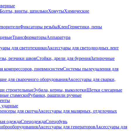
дверные
Болты, винты, шпильки
Хомуты
Химические
творители
Фиксаторы резьбы
Клеи
Герметики, пены
нцевые
Трансформаторы
Аппаратура
уары для светотехники
Аксессуары для светодиодных лент
езы, резчики швов
Стойки, дрели для бурения
Затирочные
ля компрессоров, пневмосистем
Системы пылеудаления для
ие для сварочного оборудования
Аксессуары для сварки,
щи строительные
Зубила, керны, выколотки
Щетки слесарные
чные стамески
Рубанки, рашпили ручные
енты
 ударные
енсеры для скотча
Аксессуары для малярных, отделочных
ная одежда
Спецодежда
Спецобувь
виброоборудования
Аксессуары для генераторов
Аксессуары для