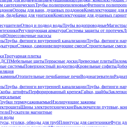
ем сантехнических
Трубы полипропиленовые
Фитинги полипроп
ддонов
Опоры для ванн, душевых поддонов
Комплектующие для 
ов, биде
Бачки для унитазов
Комплектующие для душевых гарнит
есушители
Отвод и подвод воды
Трубы водопроводные
Магистрал
антехники
Регулирующая арматура
Системы защиты от протечек
Л
ций
Опрессовочные насосы
ны
Трубы, фитинги внутренней канализации
Трубы, фитинги на
катурки
Стяжки, самонивелирующие смеси
Строительные смеси,
ки
Тротуарная плитка
ЛДСП
Мебельные щиты
Террасные доски
Древесные плиты
Пилом
ные системы
Поверхностный водоотвод
Кровельные софиты
Добо
тиляция
-камины
Отопительные печи
Банные печи
Водонагреватели
Радиат
ны
Трубы, фитинги внутренней канализации
Трубы, фитинги на
Скобы, штифты
Перфорированный крепеж
Гайки, шайбы
Заклепки
ерсальные
Трубки термоусаживаемые
Изолирующие зажимы
лектрощита
Шины электротехнические
Выключатели путевые, ко
атели
Пускатели магнитные
ки воды
усы, уголки, обводы для труб
Плинтусы для сантехники
Фуги дл