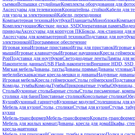
съемки
Вспышки студийные
Комплекты оборудования для фото
Аксессуары для телевизоров
Кронштейны, стойки
Кабели для т
для ухода за электроникой
Кабели, переходники
Компьютерная техника
Ноутбуки
Планшеты
Моноблоки
Компью
Комплектующие
Жесткие диски, SSD
Оперативная память
Видео
приводы
Аксессуары для корпусов ПК
Боксы, док-станции для 
Аксессуары для компьютерной техники
Подставки для ноутбук
электроникой
Программное обеспечение
Игровая зона
Игровые приставки
Игры для приставок
Игровые 
мыши
Игровые клавиатуры
Игровые наушники
Кресла геймерск
Pop
Подставки для ноутбуков
Светодиодные ленты
Лампы для м
Накопители данных
USB Flash накопители
Внешние HDD, SSD 
Мягкая мебель
Диваны, тахты
Диваны прямые
Диваны угловые
Д
мебели
Бескаркасные кресла-мешки и диваны
Надувные диваны
Игровая мебель
Кресла геймерские
Столы геймерские
Подставки
Комоды, тумбы
Комоды
Тумбы
Прикроватные тумбы
Обувницы, 
Столы
Кухонные столы
Барные столы
Столы письменные, комп
столики для бани
Приставные столики
Консольные столики
Обе
Кухня
Кухонный гарнитур
Кухонные модули
Столешницы для к
Мебель для кухни
Столы, столики
Стулья для кухни
Стулья, таб
кухни
Мебель-трансформер
Мебель-трансформер
Кровати-трансформе
Мебель для жилых комнат
Диваны, кресла для дома
Шкафы, стен
кресла-маятники
Мебель для прихожей
Секции, тумбы в прихожую
Полки и сист