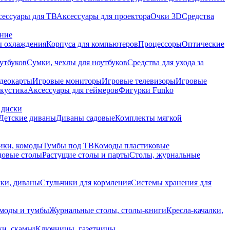
сессуары для ТВ
Аксессуары для проектора
Очки 3D
Средства
ание
 охлаждения
Корпуса для компьютеров
Процессоры
Оптические
утбуков
Сумки, чехлы для ноутбуков
Средства для ухода за
деокарты
Игровые мониторы
Игровые телевизоры
Игровые
акустика
Аксессуары для геймеров
Фигурки Funko
 диски
Детские диваны
Диваны садовые
Комплекты мягкой
ики, комоды
Тумбы под ТВ
Комоды пластиковые
довые столы
Растущие столы и парты
Столы, журнальные
ки, диваны
Стульчики для кормления
Системы хранения для
моды и тумбы
Журнальные столы, столы-книги
Кресла-качалки,
ки, скамьи
Ключницы, газетницы