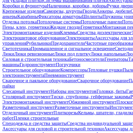
для укладки плитки
Системы выравнивания плитки
Аксессуары
Коробки и фурнитура
Наличники, коробки, доборы
Ручки дверн
Крепежные изделия
Саморезы, шурупы
Гвозди
Анкеры, дюбели
анкеры
Карабины
Фиксаторы арматуры
Шплинты
Пружины унив
Отделка потолка
Потолочные системы
Потолочные панели
Пото
Пены, клеи, герметики
Жидкие гвозди
Герметики
Монтажная пе
Электромонтажные изделия
Клеммы
Средства диэлектрические
Электрощитовое оборудование
Электрощиты
Аксессуары для э
управления
Рубильники
Предохранители
Частотные преобразов
Светотехника
Промышленное и сигнальное освещение
Светоди
Люки
Люки ревизионные
Люки под плитку
Люки напольные
Люк
Силовая и строительная техника
Бетоносмесители
Генераторы
Та
машины
Гидроинструмент
Погрузчики
Строительное оборудование
Компрессоры
Тепловые пушки
Пыле
электроинструмента
Пневмоинструмент
Сварочное и паяльное оборудование
Сварочное оборудование
П
пайки
Слесарный инструмент
Наборы инструментов
Головки, биты
Га
Столярный инструмент
Тиски, струбцины, гейферные зажимы
Р
Электромонтажный инструмент
Обжимной инструмент
Плоског
Разметочный инструмент
Разметочные инструменты
Инструмент
Отделочный инструмент
Плиткорезы
Кельмы, шпатели, гладилк
работ
Пленки строительные
Спецодежда и средства защиты
Средства индивидуальной защ
Аксессуары для силовой и строительной техники
Аксессуары дл