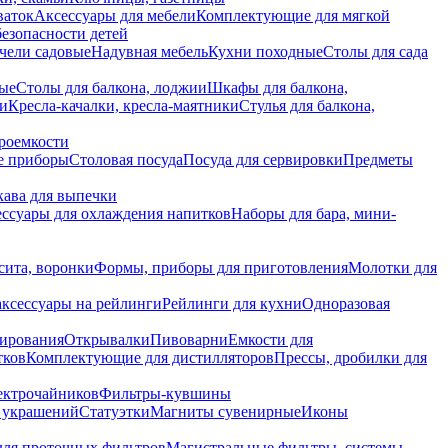
ваток
Аксессуары для мебели
Комплектующие для мягкой
безопасности детей
чели садовые
Надувная мебель
Кухни походные
Столы для сада
вые
Столы для балкона, лоджии
Шкафы для балкона,
ии
Кресла-качалки, кресла-маятники
Стулья для балкона,
роемкости
е приборы
Столовая посуда
Посуда для сервировки
Предметы
укава для выпечки
ссуары для охлаждения напитков
Наборы для бара, мини-
сита, воронки
Формы, приборы для приготовления
Молотки для
аксессуары на рейлинги
Рейлинги для кухни
Одноразовая
вирования
Открывалки
Пивоварни
Емкости для
тков
Комплектующие для дистилляторов
Прессы, дробилки для
лектрочайников
Фильтры-кувшины
я украшений
Статуэтки
Магниты сувенирные
Иконы
ля проточных фильтров
Магистральные фильтры, системы