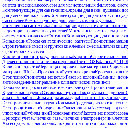
сантехнические
Аксессуары для магистральных фильтров, сист
Комплектующие для сантехники
Экраны для ванн, душевых по
для умывальников, моек
Комплектующие для унитазов, писсуар
смесителей
Комплектующие для душевых кабин, уголков
Инженерная сантехника
Инсталляции для сантехники
Полотенц
радиаторов, полотенцесушителей
Монтажные комплекты для с
систем сантехнических
Фитинги
Комплектующие для инсталля
Канализация
Тросы сантехнические, вантузы
Прочистные маши
Строительные смеси и грунтовки
Клеевые смеси
Шпатлевки
Шту
строительных смесей
Кирпичи, блоки, тротуарная плитка
Кирпичи
Строительные бло
Древесно-плитные и пиломатериалы
Плиты OSB
Фанера
ДСП, 
Кровля и водосток
Черепица и кровельные материалы
Водосточ
материалы
Шифер
Профнастил
Рулонная кровля
Кровельная вен
Отопление
Отопительные котлы
Газовые колонки
Камины, печи
антиобледенения
Управление климатической техникой
Канализация
Тросы сантехнические, вантузы
Прочистные маши
Крепежные изделия
Саморезы, шурупы
Гвозди
Анкеры, дюбели
анкеры
Карабины
Фиксаторы арматуры
Шплинты
Пружины унив
Электромонтажные изделия
Клеммы
Средства диэлектрические
Электрощитовое оборудование
Электрощиты
Аксессуары для э
управления
Рубильники
Предохранители
Частотные преобразов
Приборы учета
Счетчики газа
Счетчики электроэнергии
Счетчи
Аксессуары для напольных покрытий и плитки
Подложка
Плинт