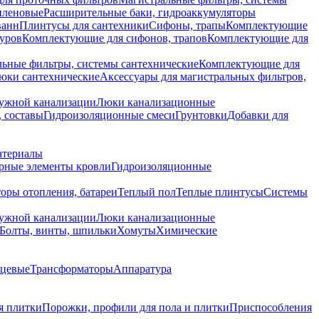
иленовые
Расширительные баки, гидроаккумуляторы
ванн
Плинтусы для сантехники
Сифоны, трапы
Комплектующие
уров
Комплектующие для сифонов, трапов
Комплектующие для
ьные фильтры, системы сантехнические
Комплектующие для
юки сантехнические
Аксессуары для магистральных фильтров,
ружной канализации
Люки канализационные
 составы
Гидроизоляционные смеси
Грунтовки
Добавки для
атериалы
рные элементы кровли
Гидроизоляционные
оры отопления, батареи
Теплый пол
Теплые плинтусы
Системы
ружной канализации
Люки канализационные
Болты, винты, шпильки
Хомуты
Химические
нцевые
Трансформаторы
Аппаратура
я плитки
Порожки, профили для пола и плитки
Приспособления