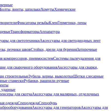
дверные
Болты, винты, шпильки
Хомуты
Химические
творители
Фиксаторы резьбы
Клеи
Герметики, пены
нцевые
Трансформаторы
Аппаратура
уары для светотехники
Аксессуары для светодиодных лент
езы, резчики швов
Стойки, дрели для бурения
Затирочные
ля компрессоров, пневмосистем
Системы пылеудаления для
ие для сварочного оборудования
Аксессуары для сварки,
щи строительные
Зубила, керны, выколотки
Щетки слесарные
чные стамески
Рубанки, рашпили ручные
енты
 ударные
енсеры для скотча
Аксессуары для малярных, отделочных
ная одежда
Спецодежда
Спецобувь
виброоборудования
Аксессуары для генераторов
Аксессуары для