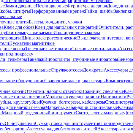
 для напольных покрытий
Реставрационные материалы
ые
Замки дверные
Петли дверные
Фурнитура дверная
Доводчики 
Скобы, штифты
Перфорированный крепеж
Гайки, шайбы
Заклепки
ерсальные
лочные плиты
Багеты, молдинги, уголки
на
Клеи для обоев
Клеи для напольных покрытий
Очистители, рас
Трубки термоусаживаемые
Изолирующие зажимы
лектрощита
Шины электротехнические
Выключатели путевые, ко
атели
Пускатели магнитные
одные ленты
Точечные светильники
Трековые светильники
Аксесс
и под покраску
ли, тельферы
Такелаж
Виброплиты, глубинные вибраторы
Бензор
сосы профессиональные
Стружкоотсосы
Домкраты
Аксессуары д
аяльное оборудование
Сварочные маски, аксессуары
Комплектующ
ечные ключи
Отвертки, наборы отверток
Ножницы слесарные
Кле
учные пилы, ножовки
Молотки, кувалды, киянки
Напильники
Ру
убцы, круглогубцы
Кусачки, болторезы, кабелерезы
Специнструм
ы для нарезки резьбы
Маркеры, карандаши строительные
Клейма
и
Малярный, отделочный инструмент
Скотч, ленты малярные
Дисп
иты
Огнетушители
Сумки, пояса для инструментов
Производствен
я бензорезов
Аксессуары для бетоносмесителей
Аксессуары для 