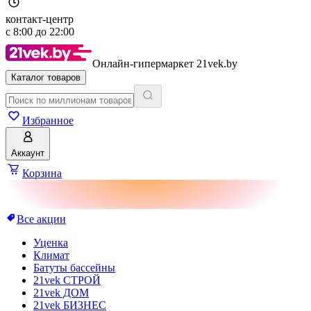
контакт-центр
с
8:00
до
22:00
Онлайн-гипермаркет 21vek.by
Каталог товаров
Избранное
Аккаунт
Корзина
Все акции
Уценка
Климат
Батуты бассейны
21vek СТРОЙ
21vek ДОМ
21vek БИЗНЕС