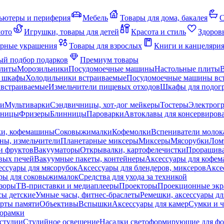
ьютеры и периферия
Мебель
Товары для дома, бакалея
С
мото
Игрушки, товары для детей
Красота и стиль
Здоров
рные украшения
Товары для взрослых
Книги и канцеляри
й подбор подарков
Премиум товары
плиты
Морозильники
Посудомоечные машины
Настольные плиты
 шкафы
Холодильники встраиваемые
Посудомоечные машины вс
встраиваемые
Измельчители пищевых отходов
Шкафы для подогр
чи
Мультиварки
Сэндвичницы, хот-дог мейкеры
Тостеры
Электрог
еницы
Фризеры
Блинницы
Пароварки
Автоклавы для консервиров
ки, кофемашины
Соковыжималки
Кофемолки
Вспениватели молок
ны, измельчители
Планетарные миксеры
Миксеры
Мясорубки
Лом
и фруктов
Вакууматоры
Открывалки, картофелечистки
Проращива
вых печей
Вакуумные пакеты, контейнеры
Аксессуары для кофе
ессуары для мясорубок
Аксессуары для блендеров, миксеров
Аксе
ры для соковыжималок
Средства для ухода за техникой
зоры
ТВ-приставки и медиаплееры
Проекторы
Проекционные эк
сы детские
Умные часы, фитнес-браслеты
Ремешки, аксессуары дл
рты памяти
Объективы
Вспышки
Аксессуары для камер
Сумки и ч
орамки
студии
Студийное освещение
Насадки светоформирующие для фо