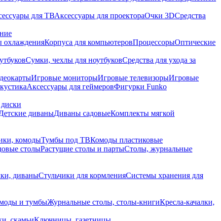
сессуары для ТВ
Аксессуары для проектора
Очки 3D
Средства
ание
 охлаждения
Корпуса для компьютеров
Процессоры
Оптические
утбуков
Сумки, чехлы для ноутбуков
Средства для ухода за
деокарты
Игровые мониторы
Игровые телевизоры
Игровые
акустика
Аксессуары для геймеров
Фигурки Funko
 диски
Детские диваны
Диваны садовые
Комплекты мягкой
ики, комоды
Тумбы под ТВ
Комоды пластиковые
довые столы
Растущие столы и парты
Столы, журнальные
ки, диваны
Стульчики для кормления
Системы хранения для
моды и тумбы
Журнальные столы, столы-книги
Кресла-качалки,
ки, скамьи
Ключницы, газетницы