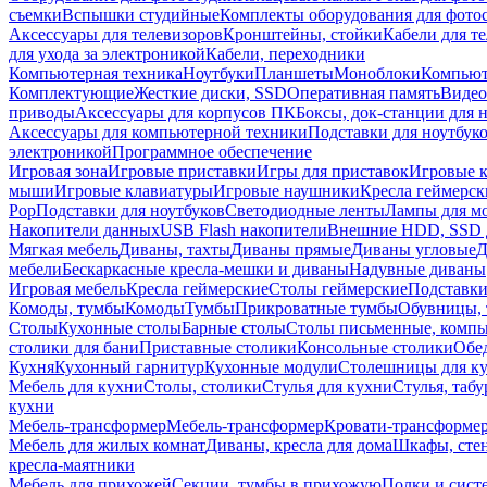
съемки
Вспышки студийные
Комплекты оборудования для фото
Аксессуары для телевизоров
Кронштейны, стойки
Кабели для т
для ухода за электроникой
Кабели, переходники
Компьютерная техника
Ноутбуки
Планшеты
Моноблоки
Компью
Комплектующие
Жесткие диски, SSD
Оперативная память
Видео
приводы
Аксессуары для корпусов ПК
Боксы, док-станции для 
Аксессуары для компьютерной техники
Подставки для ноутбук
электроникой
Программное обеспечение
Игровая зона
Игровые приставки
Игры для приставок
Игровые 
мыши
Игровые клавиатуры
Игровые наушники
Кресла геймерск
Pop
Подставки для ноутбуков
Светодиодные ленты
Лампы для м
Накопители данных
USB Flash накопители
Внешние HDD, SSD 
Мягкая мебель
Диваны, тахты
Диваны прямые
Диваны угловые
Д
мебели
Бескаркасные кресла-мешки и диваны
Надувные диваны
Игровая мебель
Кресла геймерские
Столы геймерские
Подставки
Комоды, тумбы
Комоды
Тумбы
Прикроватные тумбы
Обувницы, 
Столы
Кухонные столы
Барные столы
Столы письменные, комп
столики для бани
Приставные столики
Консольные столики
Обе
Кухня
Кухонный гарнитур
Кухонные модули
Столешницы для к
Мебель для кухни
Столы, столики
Стулья для кухни
Стулья, таб
кухни
Мебель-трансформер
Мебель-трансформер
Кровати-трансформе
Мебель для жилых комнат
Диваны, кресла для дома
Шкафы, стен
кресла-маятники
Мебель для прихожей
Секции, тумбы в прихожую
Полки и сист