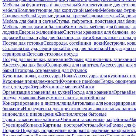
Мебельная фурнитура и аксессуары
Комплектующие для столов
мебели
Комплектующие для корпусной мебели
Мебельная фурн
Садовая мебель
Садовые диваны, кресла
Садовые стулья
Садовые
Мебель для бани и сауны
Стулья, табуретки, подставки для бани
Мебель для лоджии и балкона
Комплекты мебели для балкона, 
лоджии
Дверцы жалюзийные
Системы хранения для балкона, л
лоджии
Кресла, пуфы для балкона, лоджии
Компактные столы дл
Посуда для готовки
Сковороды, сотейники, воки
Кастрюли, ков
Столовая посуда, сервировка
Посуда для напитков
Посуда для г
сервировки
Детская столовая посуда
Посуда для выпечки, запекания
Формы для выпечки, запекания
Аксессуары для бара
Сервировка для напитков
Аксессуары для 
бары
Штопоры, открывалки для бутылок
Кухонные ножи, аксессуары
Ножи
Аксессуары для кухонных н
Кухонные принадлежности
Кухонные приборы
Терки, овощерез
мяса, тендерайзеры
Кухонные мелочи
Миски
Организация хранения на кухне
Посуда для хранения
Органайзе
посуда, упаковка
Вакуумные пакеты, контейнеры
Консервирование и дистилляция
Автоклавы для консервирован
брожения
Ингредиенты для приготовления алкогольных напит
виноделия и пивоварения
Дистилляторы бытовые
Турки, заварочные чайники
Чайники заварочные, кофейники
Ча
Сувениры
Копилки
Картины, постеры
Фотоальбомы
Рамки для ф
Подарки
Подарки, подарочные наборы
Подарочные наборы косм
Водоснабжение
Водонагреватели
Бытовые насосы
Проточные фи