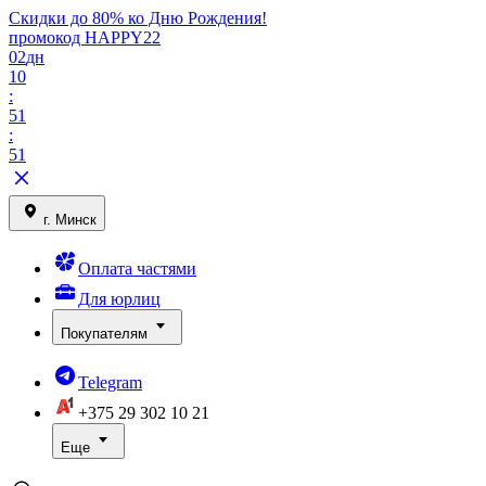
Скидки до 80% ко Дню Рождения!
промокод HAPPY22
02
дн
10
:
51
:
51
г. Минск
Оплата частями
Для юрлиц
Покупателям
Telegram
+375 29
302 10 21
Еще