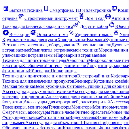
Бытовая техника
Смартфоны, ТВ и электроника
Комп
отделка
Строительный инструмент
Дом и сад
Авто и 
Товары для бизнеса, склада и офиса
Досуг и хобби
Ювели
Все акции
Оплата частями
Уцененные товары
Умны
Крупная техника для кухни
Холодильники
Вытяжки
Кухонные 
Встраиваемая техника, оборудование
Варочные панели
Духовые
встраиваемые
Комплекты встраиваемой техники
Морозильники 
упаковщики встраиваемые
Пароварки встраиваемые
Техника для приготовления еды
Аэрогрили
Микроволновые пе
кексницы
Хлебопечки
Ростеры, мини-печи
Йогуртницы, морож
фритюрницы
Яйцеварки
Попкорницы
Техника для приготовления напитков
Электрочайники
Кофевар
Техника для измельчения продуктов
Блендеры
Кухонные комбай
Мелкая техника
Весы кухонные, бытовые
Сушилки для овощей 
Аксессуары для кухонной техники
Аксессуары для микроволно
тостеров, сэндвичниц
Аксессуары для кухонных комбайнов
Акс
йогуртниц
Аксессуары для аэрогрилей, электрогрилей
Аксессуа
Телевизоры, мониторы
Телевизоры
Мониторы
Мониторы-телеви
Смарт-часы, аксессуары
Умные часы
Фитнес-браслеты
Умные ча
Фото, видеосъемка
Фотоаппараты
Видеокамеры
Экшн-камеры
Ка
видеокамер
Аксессуары для объективов
Штативы
Цифровые фот
Оборудование для фотостудии
Кольцевые лампы
Фоны для фото