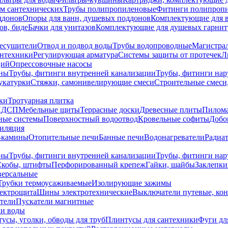
ем сантехнических
Трубы полипропиленовые
Фитинги полипроп
ддонов
Опоры для ванн, душевых поддонов
Комплектующие для 
ов, биде
Бачки для унитазов
Комплектующие для душевых гарнит
есушители
Отвод и подвод воды
Трубы водопроводные
Магистрал
антехники
Регулирующая арматура
Системы защиты от протечек
Л
ций
Опрессовочные насосы
ны
Трубы, фитинги внутренней канализации
Трубы, фитинги на
катурки
Стяжки, самонивелирующие смеси
Строительные смеси,
ки
Тротуарная плитка
ЛДСП
Мебельные щиты
Террасные доски
Древесные плиты
Пилом
ные системы
Поверхностный водоотвод
Кровельные софиты
Добо
тиляция
-камины
Отопительные печи
Банные печи
Водонагреватели
Радиат
ны
Трубы, фитинги внутренней канализации
Трубы, фитинги на
Скобы, штифты
Перфорированный крепеж
Гайки, шайбы
Заклепки
ерсальные
Трубки термоусаживаемые
Изолирующие зажимы
лектрощита
Шины электротехнические
Выключатели путевые, ко
атели
Пускатели магнитные
ки воды
усы, уголки, обводы для труб
Плинтусы для сантехники
Фуги дл