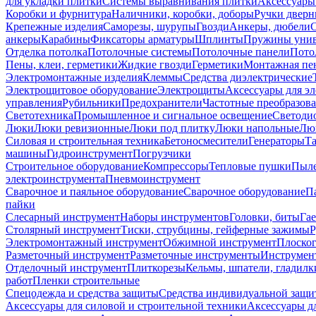
для укладки плитки
Системы выравнивания плитки
Аксессуары
Коробки и фурнитура
Наличники, коробки, доборы
Ручки дверн
Крепежные изделия
Саморезы, шурупы
Гвозди
Анкеры, дюбели
анкеры
Карабины
Фиксаторы арматуры
Шплинты
Пружины унив
Отделка потолка
Потолочные системы
Потолочные панели
Пото
Пены, клеи, герметики
Жидкие гвозди
Герметики
Монтажная пе
Электромонтажные изделия
Клеммы
Средства диэлектрические
Электрощитовое оборудование
Электрощиты
Аксессуары для э
управления
Рубильники
Предохранители
Частотные преобразов
Светотехника
Промышленное и сигнальное освещение
Светоди
Люки
Люки ревизионные
Люки под плитку
Люки напольные
Люк
Силовая и строительная техника
Бетоносмесители
Генераторы
Та
машины
Гидроинструмент
Погрузчики
Строительное оборудование
Компрессоры
Тепловые пушки
Пыле
электроинструмента
Пневмоинструмент
Сварочное и паяльное оборудование
Сварочное оборудование
П
пайки
Слесарный инструмент
Наборы инструментов
Головки, биты
Га
Столярный инструмент
Тиски, струбцины, гейферные зажимы
Р
Электромонтажный инструмент
Обжимной инструмент
Плоског
Разметочный инструмент
Разметочные инструменты
Инструмент
Отделочный инструмент
Плиткорезы
Кельмы, шпатели, гладилк
работ
Пленки строительные
Спецодежда и средства защиты
Средства индивидуальной защ
Аксессуары для силовой и строительной техники
Аксессуары дл