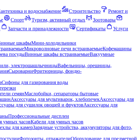
антехника и водоснабжение
Строительство
Ремонт и
ье
Спорт
Туризм, активный отдых
Зоотовары
я
Запчасти и принадлежности
Сертификаты
Услуги
Винные шкафы
Мини-холодильники
траиваемые
Микроволновые печи встраиваемые
Кофемашины
ева посуды
Винные шкафы встраиваемые
Вакуумные
рили, электрошашлычницы
Вафельницы, орешницы,
ания
Сыроварни
Фритюрницы, фондю-
а
Сифоны для газирования воды
терезки
тели семян
Маслобойки, сепараторы бытовые
машин
Аксессуары для мультиварок, хлебопечек
Аксессуары для
ссуары для сушилок овощей и фруктов
Аксессуары для
раны
Профессиональные дисплеи
я умных часов
Кабели для умных часов
ехлы для камер
Зарядные устройства, аккумуляторы для фото,
тостудии
Фотозонты, отражатели
Оборудование для предметной