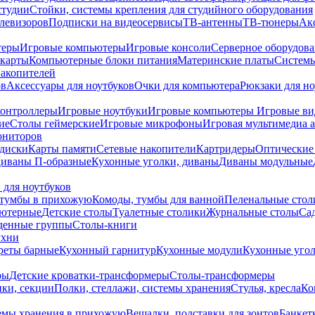
студии
Стойки, системы крепления для студийного оборудования
елевизоров
Подписки на видеосервисы
ТВ-антенны
ТВ-тюнеры
Ак
теры
Игровые компьютеры
Игровые консоли
Серверное оборудов
карты
Компьютерные блоки питания
Материнские платы
Системы
накопителей
ов
Аксессуары для ноутбуков
Очки для компьютера
Рюкзаки для но
контроллеры
Игровые ноутбуки
Игровые компьютеры
Игровые ви
ие
Столы геймерские
Игровые микрофоны
Игровая мультимедиа 
ониторов
диски
Карты памяти
Сетевые накопители
Картридеры
Оптические
иваны П-образные
Кухонные уголки, диваны
Диваны модульные
 для ноутбуков
тумбы в прихожую
Комоды, тумбы для ванной
Пеленальные стол
ьютерные
Детские столы
Туалетные столики
Журнальные столы
Са
денные группы
Столы-книги
ухни
уреты барные
Кухонный гарнитур
Кухонные модули
Кухонные угол
ры
Детские кроватки-трансформеры
Столы-трансформеры
ки, секции
Полки, стеллажи, системы хранения
Стулья, кресла
Ко
емы хранения в прихожую
Вешалки, подставки для зонтов
Банкет